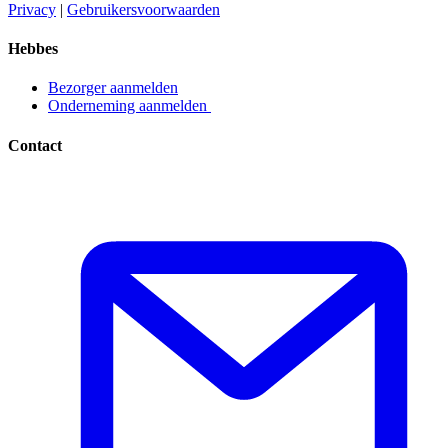
Privacy​​​​‌ ‍ ​‍​‍‌‍ ‌ ​‍‌‍‍‌‌‍‌ ‌‍‍‌‌‍ ‍​‍​‍​ ‍‍​‍​‍‌ ​ ‌‍​‌‌‍ ‍‌‍‍‌‌ ‌​‌ ‍‌​‍ ‍‌‍‍‌‌‍ ​‍​‍​‍ ​​‍​‍‌‍‍​‌ ​‍‌‍‌‌‌‍‌‍​‍​‍​ ‍‍​‍​‍‌‍‍​‌ ‌​‌ ‌​‌ ​​​ ‍‍​‍ ​‍ ‌‍ ​‌‍ ‌‍​ ‌‍​‌‌‍ ​‌‍‍​‌‍ ‌ ​ ‌ ‌​​ ‍‍​ ​ ​ ​ ​ ​ ​ ​ ​‍ ‌‍‍‌‌‍ ‍‌ ‌​‌‍‌‌‌‍ ‍‌ ‌​​‍ ‌‍‌‌‌‍‌​‌‍‍‌‌ ‌​​‍ ‌‍ ‌‌‍ ‌‍‌​‌‍‌‌​ ‌‌ ​​‌ ​‍‌‍‌‌‌ ​ ‌‍‌‌‌‍ ‍‌ ‌​‌‍​‌‌ ‌​‌‍‍‌‌‍ ‌‍ ‍​ ‍ ‌‍‍‌‌‍‌​​ ‌‌‍‌ ‌‍ ​‌‍ ‌‍​‍‌‍​‌‌‍ ​​ ‍ ‌ ‌​‌ ‍‌‌ ​​‌‍‌‌​ ‌‌‍‌ ‌‍ ​‌‍ ‌‍​‍‌‍​‌‌‍ ​​ ‍ ‌ ​​‌‍​‌‌ ‌​‌‍‍​​ ‌‌‍‌‍‌‍ ‌‍ ‌ ‌​‌‍‌‌‌ ​‍​‍ ‍‌‍ ​‌‍‌‌‌‍‌ ‌‍​‌‌‍ ​​‍‌‌​ ‌‌‌​​‍‌‌ ‌‍‍ ‌‍‌‌‌ ‍‌​‍‌‌​ ​ ‌​‌​​‍‌‌​ ​ ‌​‌​​‍‌‌​ ​‍​ ​‍​ ​‌​ ‍​‌‍‌‌​ ‌‍‌‍‌​‌‍‌‌‌‍‌‌​ ‌‍​ ​ ​ ‍‌​ ‌‌​ ‌​​‍‌‌​ ​‍​ ​‍​‍‌‌​ ‌‌‌​‌​​‍ ‍‌‍ ​‌‍​‌‌‍​‍‌‍‌‌‌‍ ​​ ‌‍​‍‌‍​‌‌ ​ ‌‍‌‌‌‌‌‌‌ ​‍‌‍ ​​ ‌‌‍‍​‌ ‌​‌ ‌​‌ ​​​‍‌‌​ ​ ‌​​‌​‍‌‌​ ​‍‌​‌‍​‍‌‌​ ​‍‌​‌‍‌‍ ​‌‍ ‌‍​ ‌‍​‌‌‍ ​‌‍‍​‌‍ ‌ ​ ‌ ‌​​‍‌‌​ ​ ‌​​‌​ ​ ​ ​ ​ ​ ​ ​ ​‍‌‍‌‍‍‌‌‍‌​​ ‌‌‍‌ ‌‍ ​‌‍ ‌‍​‍‌‍​‌‌‍ ​​‍‌‍‌ ‌​‌ ‍‌‌ ​​‌‍‌‌​ ‌‌‍‌ ‌‍ ​‌‍ ‌‍​‍‌‍​‌‌‍ ​​‍‌‍‌ ​​‌‍​‌‌ ‌​‌‍‍​​ ‌‌‍‌‍‌‍ ‌‍ ‌ ‌​‌‍‌‌‌ ​‍​‍ ‍‌‍ ​‌‍‌‌‌‍‌ ‌‍​‌‌‍ ​​‍‌‌​ ‌‌‌​​‍‌‌ ‌‍‍ ‌‍‌‌‌ ‍‌​‍‌‌​ ​ ‌​‌​​‍‌‌​ ​ ‌​‌​​‍‌‌​ ​‍​ ​‍​ ​‌​ ‍​‌‍‌‌​ ‌‍‌‍‌​‌‍‌‌‌‍‌‌​ ‌‍​ ​ ​ ‍‌​ ‌‌​ ‌​​‍‌‌​ ​‍​ ​‍​‍‌‌​ ‌‌‌​‌​​‍ ‍‌‍ ​‌‍​‌‌‍​‍‌‍‌‌‌‍ ​​‍‌‍‌ ​​‌‍‌‌‌ ​‍‌ ​ ‌ ​​‌‍‌‌‌‍​ ‌ ‌​‌‍‍‌‌ ‌‍‌‍‌‌​ ‌‌ ​​‌ ‌‌‌‍​‍‌‍ ​‌‍‍‌‌ ​ ‌‍‍​‌‍‌‌‌‍‌​​‍​‍‌ ‌
|
Gebruikersvoorwaarden​​​​‌ ‍ ​‍​‍‌‍ ‌ ​‍‌‍‍‌‌‍‌ ‌‍‍‌‌‍ ‍​‍​‍​ ‍‍​‍​‍‌ ​ ‌‍​‌‌‍ ‍‌‍‍‌‌ ‌​‌ ‍‌​‍ ‍‌‍‍‌‌‍ ​‍​‍​‍ ​​‍​‍‌‍‍​‌ ​‍‌‍‌‌‌‍‌‍​‍​‍​ ‍‍​‍​‍‌‍‍​‌ ‌​‌ ‌​‌ ​​​ ‍‍​‍ ​‍ ‌‍ ​‌‍ ‌‍​ ‌‍​‌‌‍ ​‌‍‍​‌‍ ‌ ​ ‌ ‌​​ ‍‍​ ​ ​ ​ ​ ​ ​ ​ ​‍ ‌‍‍‌‌‍ ‍‌ ‌​‌‍‌‌‌‍ ‍‌ ‌​​‍ ‌‍‌‌‌‍‌​‌‍‍‌‌ ‌​​‍ ‌‍ ‌‌‍ ‌‍‌​‌‍‌‌​ ‌‌ ​​‌ ​‍‌‍‌‌‌ ​ ‌‍‌‌‌‍ ‍‌ ‌​‌‍​‌‌ ‌​‌‍‍‌‌‍ ‌‍ ‍​ ‍ ‌‍‍‌‌‍‌​​ ‌‌‍‌ ‌‍ ​‌‍ ‌‍​‍‌‍​‌‌‍ ​​ ‍ ‌ ‌​‌ ‍‌‌ ​​‌‍‌‌​ ‌‌‍‌ ‌‍ ​‌‍ ‌‍​‍‌‍​‌‌‍ ​​ ‍ ‌ ​​‌‍​‌‌ ‌​‌‍‍​​ ‌‌‍‌‍‌‍ ‌‍ ‌ ‌​‌‍‌‌‌ ​‍​‍ ‍‌‍ ​‌‍‌‌‌‍‌ ‌‍​‌‌‍ ​​‍‌‌​ ‌‌‌​​‍‌‌ ‌‍‍ ‌‍‌‌‌ ‍‌​‍‌‌​ ​ ‌​‌​​‍‌‌​ ​ ‌​‌​​‍‌‌​ ​‍​ ​‍​ ​​‌‍​ ‌‍‌‍​ ‌‍​ ‌​‌‍‌​​ ​ ‌‍‌‌​ ​ ​ ​‌​ ‍‌​ ​‍​‍‌‌​ ​‍​ ​‍​‍‌‌​ ‌‌‌​‌​​‍ ‍‌‍ ​‌‍​‌‌‍​‍‌‍‌‌‌‍ ​​ ‌‍​‍‌‍​‌‌ ​ ‌‍‌‌‌‌‌‌‌ ​‍‌‍ ​​ ‌‌‍‍​‌ ‌​‌ ‌​‌ ​​​‍‌‌​ ​ ‌​​‌​‍‌‌​ ​‍‌​‌‍​‍‌‌​ ​‍‌​‌‍‌‍ ​‌‍ ‌‍​ ‌‍​‌‌‍ ​‌‍‍​‌‍ ‌ ​ ‌ ‌​​‍‌‌​ ​ ‌​​‌​ ​ ​ ​ ​ ​ ​ ​ ​‍‌‍‌‍‍‌‌‍‌​​ ‌‌‍‌ ‌‍ ​‌‍ ‌‍​‍‌‍​‌‌‍ ​​‍‌‍‌ ‌​‌ ‍‌‌ ​​‌‍‌‌​ ‌‌‍‌ ‌‍ ​‌‍ ‌‍​‍‌‍​‌‌‍ ​​‍‌‍‌ ​​‌‍​‌‌ ‌​‌‍‍​​ ‌‌‍‌‍‌‍ ‌‍ ‌ ‌​‌‍‌‌‌ ​‍​‍ ‍‌‍ ​‌‍‌‌‌‍‌ ‌‍​‌‌‍ ​​‍‌‌​ ‌‌‌​​‍‌‌ ‌‍‍ ‌‍‌‌‌ ‍‌​‍‌‌​ ​ ‌​‌​​‍‌‌​ ​ ‌​‌​​‍‌‌​ ​‍​ ​‍​ ​​‌‍​ ‌‍‌‍​ ‌‍​ ‌​‌‍‌​​ ​ ‌‍‌‌​ ​ ​ ​‌​ ‍‌​ ​‍​‍‌‌​ ​‍​ ​‍​‍‌‌​ ‌‌‌​‌​​‍ ‍‌‍ ​‌‍​‌‌‍​‍‌‍‌‌‌‍ ​​‍‌‍‌ ​​‌‍‌‌‌ ​‍‌ ​ ‌ ​​‌‍‌‌‌‍​ ‌ ‌​‌‍‍‌‌ ‌‍‌‍‌‌​ ‌‌ ​​‌ ‌‌‌‍​‍‌‍ ​‌‍‍‌‌ ​ ‌‍‍​‌‍‌‌‌‍‌​​‍​‍‌ ‌
Hebbes
Bezorger aanmelden​​​​‌ ‍ ​‍​‍‌‍ ‌ ​‍‌‍‍‌‌‍‌ ‌‍‍‌‌‍ ‍​‍​‍​ ‍‍​‍​‍‌ ​ ‌‍​‌‌‍ ‍‌‍‍‌‌ ‌​‌ ‍‌​‍ ‍‌‍‍‌‌‍ ​‍​‍​‍ ​​‍​‍‌‍‍​‌ ​‍‌‍‌‌‌‍‌‍​‍​‍​ ‍‍​‍​‍‌‍‍​‌ ‌​‌ ‌​‌ ​​​ ‍‍​‍ ​‍ ‌‍ ​‌‍ ‌‍​ ‌‍​‌‌‍ ​‌‍‍​‌‍ ‌ ​ ‌ ‌​​ ‍‍​ ​ ​ ​ ​ ​ ​ ​ ​‍ ‌‍‍‌‌‍ ‍‌ ‌​‌‍‌‌‌‍ ‍‌ ‌​​‍ ‌‍‌‌‌‍‌​‌‍‍‌‌ ‌​​‍ ‌‍ ‌‌‍ ‌‍‌​‌‍‌‌​ ‌‌ ​​‌ ​‍‌‍‌‌‌ ​ ‌‍‌‌‌‍ ‍‌ ‌​‌‍​‌‌ ‌​‌‍‍‌‌‍ ‌‍ ‍​ ‍ ‌‍‍‌‌‍‌​​ ‌‌‍‌ ‌‍ ​‌‍ ‌‍​‍‌‍​‌‌‍ ​​ ‍ ‌ ‌​‌ ‍‌‌ ​​‌‍‌‌​ ‌‌‍‌ ‌‍ ​‌‍ ‌‍​‍‌‍​‌‌‍ ​​ ‍ ‌ ​​‌‍​‌‌ ‌​‌‍‍​​ ‌‌‍‌‍‌‍ ‌‍ ‌ ‌​‌‍‌‌‌ ​‍​‍ ‍‌ ​​‌‍​‌‌‍‌ ‌‍‌‌‌ ​ ​‍‌‌​ ‌‌‌​​‍‌‌ ‌‍‍ ‌‍‌‌‌ ‍‌​‍‌‌​ ​ ‌​‌​​‍‌‌​ ​ ‌​‌​​‍‌‌​ ​‍​ ​‍​ ‌ ​ ​‌‌‍​‍‌‍​ ​ ‌‌​ ‌ ​ ​‌​ ​‍​ ‌​​ ​​‌‍‌‌​ ‍‌​‍‌‌​ ​‍​ ​‍​‍‌‌​ ‌‌‌​‌​​‍ ‍‌‍ ​‌‍​‌‌‍​‍‌‍‌‌‌‍ ​​ ‌‍​‍‌‍​‌‌ ​ ‌‍‌‌‌‌‌‌‌ ​‍‌‍ ​​ ‌‌‍‍​‌ ‌​‌ ‌​‌ ​​​‍‌‌​ ​ ‌​​‌​‍‌‌​ ​‍‌​‌‍​‍‌‌​ ​‍‌​‌‍‌‍ ​‌‍ ‌‍​ ‌‍​‌‌‍ ​‌‍‍​‌‍ ‌ ​ ‌ ‌​​‍‌‌​ ​ ‌​​‌​ ​ ​ ​ ​ ​ ​ ​ ​‍‌‍‌‍‍‌‌‍‌​​ ‌‌‍‌ ‌‍ ​‌‍ ‌‍​‍‌‍​‌‌‍ ​​‍‌‍‌ ‌​‌ ‍‌‌ ​​‌‍‌‌​ ‌‌‍‌ ‌‍ ​‌‍ ‌‍​‍‌‍​‌‌‍ ​​‍‌‍‌ ​​‌‍​‌‌ ‌​‌‍‍​​ ‌‌‍‌‍‌‍ ‌‍ ‌ ‌​‌‍‌‌‌ ​‍​‍ ‍‌ ​​‌‍​‌‌‍‌ ‌‍‌‌‌ ​ ​‍‌‌​ ‌‌‌​​‍‌‌ ‌‍‍ ‌‍‌‌‌ ‍‌​‍‌‌​ ​ ‌​‌​​‍‌‌​ ​ ‌​‌​​‍‌‌​ ​‍​ ​‍​ ‌ ​ ​‌‌‍​‍‌‍​ ​ ‌‌​ ‌ ​ ​‌​ ​‍​ ‌​​ ​​‌‍‌‌​ ‍‌​‍‌‌​ ​‍​ ​‍​‍‌‌​ ‌‌‌​‌​​‍ ‍‌‍ ​‌‍​‌‌‍​‍‌‍‌‌‌‍ ​​‍‌‍‌ ​​‌‍‌‌‌ ​‍‌ ​ ‌ ​​‌‍‌‌‌‍​ ‌ ‌​‌‍‍‌‌ ‌‍‌‍‌‌​ ‌‌ ​​‌ ‌‌‌‍​‍‌‍ ​‌‍‍‌‌ ​ ‌‍‍​‌‍‌‌‌‍‌​​‍​‍‌ ‌
Onderneming aanmelden ​​​​‌ ‍ ​‍​‍‌‍ ‌ ​‍‌‍‍‌‌‍‌ ‌‍‍‌‌‍ ‍​‍​‍​ ‍‍​‍​‍‌ ​ ‌‍​‌‌‍ ‍‌‍‍‌‌ ‌​‌ ‍‌​‍ ‍‌‍‍‌‌‍ ​‍​‍​‍ ​​‍​‍‌‍‍​‌ ​‍‌‍‌‌‌‍‌‍​‍​‍​ ‍‍​‍​‍‌‍‍​‌ ‌​‌ ‌​‌ ​​​ ‍‍​‍ ​‍ ‌‍ ​‌‍ ‌‍​ ‌‍​‌‌‍ ​‌‍‍​‌‍ ‌ ​ ‌ ‌​​ ‍‍​ ​ ​ ​ ​ ​ ​ ​ ​‍ ‌‍‍‌‌‍ ‍‌ ‌​‌‍‌‌‌‍ ‍‌ ‌​​‍ ‌‍‌‌‌‍‌​‌‍‍‌‌ ‌​​‍ ‌‍ ‌‌‍ ‌‍‌​‌‍‌‌​ ‌‌ ​​‌ ​‍‌‍‌‌‌ ​ ‌‍‌‌‌‍ ‍‌ ‌​‌‍​‌‌ ‌​‌‍‍‌‌‍ ‌‍ ‍​ ‍ ‌‍‍‌‌‍‌​​ ‌‌‍‌ ‌‍ ​‌‍ ‌‍​‍‌‍​‌‌‍ ​​ ‍ ‌ ‌​‌ ‍‌‌ ​​‌‍‌‌​ ‌‌‍‌ ‌‍ ​‌‍ ‌‍​‍‌‍​‌‌‍ ​​ ‍ ‌ ​​‌‍​‌‌ ‌​‌‍‍​​ ‌‌‍‌‍‌‍ ‌‍ ‌ ‌​‌‍‌‌‌ ​‍​‍ ‍‌ ​​‌‍​‌‌‍‌ ‌‍‌‌‌ ​ ​‍‌‌​ ‌‌‌​​‍‌‌ ‌‍‍ ‌‍‌‌‌ ‍‌​‍‌‌​ ​ ‌​‌​​‍‌‌​ ​ ‌​‌​​‍‌‌​ ​‍​ ​‍​ ‌ ​ ‌ ​ ‍‌​ ​ ​ ​‌‌‍​ ‌‍​‌​ ‌‍​ ​‌‌‍​‍​ ‌‍‌‍​ ​‍‌‌​ ​‍​ ​‍​‍‌‌​ ‌‌‌​‌​​‍ ‍‌‍ ​‌‍​‌‌‍​‍‌‍‌‌‌‍ ​​ ‌‍​‍‌‍​‌‌ ​ ‌‍‌‌‌‌‌‌‌ ​‍‌‍ ​​ ‌‌‍‍​‌ ‌​‌ ‌​‌ ​​​‍‌‌​ ​ ‌​​‌​‍‌‌​ ​‍‌​‌‍​‍‌‌​ ​‍‌​‌‍‌‍ ​‌‍ ‌‍​ ‌‍​‌‌‍ ​‌‍‍​‌‍ ‌ ​ ‌ ‌​​‍‌‌​ ​ ‌​​‌​ ​ ​ ​ ​ ​ ​ ​ ​‍‌‍‌‍‍‌‌‍‌​​ ‌‌‍‌ ‌‍ ​‌‍ ‌‍​‍‌‍​‌‌‍ ​​‍‌‍‌ ‌​‌ ‍‌‌ ​​‌‍‌‌​ ‌‌‍‌ ‌‍ ​‌‍ ‌‍​‍‌‍​‌‌‍ ​​‍‌‍‌ ​​‌‍​‌‌ ‌​‌‍‍​​ ‌‌‍‌‍‌‍ ‌‍ ‌ ‌​‌‍‌‌‌ ​‍​‍ ‍‌ ​​‌‍​‌‌‍‌ ‌‍‌‌‌ ​ ​‍‌‌​ ‌‌‌​​‍‌‌ ‌‍‍ ‌‍‌‌‌ ‍‌​‍‌‌​ ​ ‌​‌​​‍‌‌​ ​ ‌​‌​​‍‌‌​ ​‍​ ​‍​ ‌ ​ ‌ ​ ‍‌​ ​ ​ ​‌‌‍​ ‌‍​‌​ ‌‍​ ​‌‌‍​‍​ ‌‍‌‍​ ​‍‌‌​ ​‍​ ​‍​‍‌‌​ ‌‌‌​‌​​‍ ‍‌‍ ​‌‍​‌‌‍​‍‌‍‌‌‌‍ ​​‍‌‍‌ ​​‌‍‌‌‌ ​‍‌ ​ ‌ ​​‌‍‌‌‌‍​ ‌ ‌​‌‍‍‌‌ ‌‍‌‍‌‌​ ‌‌ ​​‌ ‌‌‌‍​‍‌‍ ​‌‍‍‌‌ ​ ‌‍‍​‌‍‌‌‌‍‌​​‍​‍‌ ‌
Contact