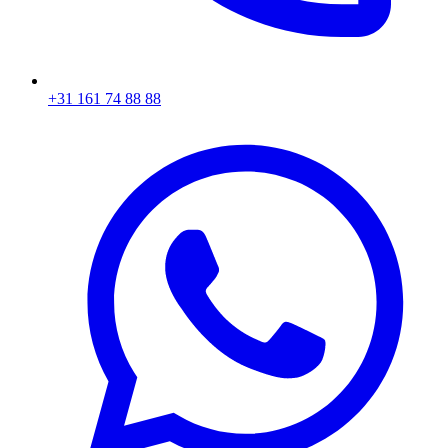
+31 161 74 88 88‬​​​​‌ ‍ ​‍​‍‌‍ ‌ ​‍‌‍‍‌‌‍‌ ‌‍‍‌‌‍ ‍​‍​‍​ ‍‍​‍​‍‌ ​ ‌‍​‌‌‍ ‍‌‍‍‌‌ ‌​‌ ‍‌​‍ ‍‌‍‍‌‌‍ ​‍​‍​‍ ​​‍​‍‌‍‍​‌ ​‍‌‍‌‌‌‍‌‍​‍​‍​ ‍‍​‍​‍‌‍‍​‌ ‌​‌ ‌​‌ ​​​ ‍‍​‍ ​‍ ‌‍ ​‌‍ ‌‍​ ‌‍​‌‌‍ ​‌‍‍​‌‍ ‌ ​ ‌ ‌​​ ‍‍​ ​ ​ ​ ​ ​ ​ ​ ​‍ ‌‍‍‌‌‍ ‍‌ ‌​‌‍‌‌‌‍ ‍‌ ‌​​‍ ‌‍‌‌‌‍‌​‌‍‍‌‌ ‌​​‍ ‌‍ ‌‌‍ ‌‍‌​‌‍‌‌​ ‌‌ ​​‌ ​‍‌‍‌‌‌ ​ ‌‍‌‌‌‍ ‍‌ ‌​‌‍​‌‌ ‌​‌‍‍‌‌‍ ‌‍ ‍​ ‍ ‌‍‍‌‌‍‌​​ ‌‌‍‌ ‌‍ ​‌‍ ‌‍​‍‌‍​‌‌‍ ​​ ‍ ‌ ‌​‌ ‍‌‌ ​​‌‍‌‌​ ‌‌‍‌ ‌‍ ​‌‍ ‌‍​‍‌‍​‌‌‍ ​​ ‍ ‌ ​​‌‍​‌‌ ‌​‌‍‍​​ ‌‌‍​ ‌‍ ‌‍ ‍‌ ‌​‌‍​‌‌‍​ ‌ ‌​​‍ ‍‌ ​​‌‍‍​‌‍ ‌‍ ‍‌‍‌‌​ ‌‍​‍‌‍​‌‌ ​ ‌‍‌‌‌‌‌‌‌ ​‍‌‍ ​​ ‌‌‍‍​‌ ‌​‌ ‌​‌ ​​​‍‌‌​ ​ ‌​​‌​‍‌‌​ ​‍‌​‌‍​‍‌‌​ ​‍‌​‌‍‌‍ ​‌‍ ‌‍​ ‌‍​‌‌‍ ​‌‍‍​‌‍ ‌ ​ ‌ ‌​​‍‌‌​ ​ ‌​​‌​ ​ ​ ​ ​ ​ ​ ​ ​‍‌‍‌‍‍‌‌‍‌​​ ‌‌‍‌ ‌‍ ​‌‍ ‌‍​‍‌‍​‌‌‍ ​​‍‌‍‌ ‌​‌ ‍‌‌ ​​‌‍‌‌​ ‌‌‍‌ ‌‍ ​‌‍ ‌‍​‍‌‍​‌‌‍ ​​‍‌‍‌ ​​‌‍​‌‌ ‌​‌‍‍​​ ‌‌‍​ ‌‍ ‌‍ ‍‌ ‌​‌‍​‌‌‍​ ‌ ‌​​‍ ‍‌ ​​‌‍‍​‌‍ ‌‍ ‍‌‍‌‌​‍‌‍‌ ​​‌‍‌‌‌ ​‍‌ ​ ‌ ​​‌‍‌‌‌‍​ ‌ ‌​‌‍‍‌‌ ‌‍‌‍‌‌​ ‌‌ ​​‌ ‌‌‌‍​‍‌‍ ​‌‍‍‌‌ ​ ‌‍‍​‌‍‌‌‌‍‌​​‍​‍‌ ‌