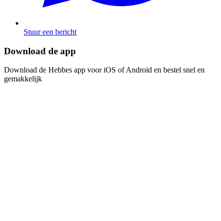
Stuur een bericht
Download de app​​​​‌ ‍ ​‍​‍‌‍ ‌ ​‍‌‍‍‌‌‍‌ ‌‍‍‌‌‍ ‍​‍​‍​ ‍‍​‍​‍‌ ​ ‌‍​‌‌‍ ‍‌‍‍‌‌ ‌​‌ ‍‌​‍ ‍‌‍‍‌‌‍ ​‍​‍​‍ ​​‍​‍‌‍‍​‌ ​‍‌‍‌‌‌‍‌‍​‍​‍​ ‍‍​‍​‍‌‍‍​‌ ‌​‌ ‌​‌ ​​​ ‍‍​‍ ​‍ ‌‍ ​‌‍ ‌‍​ ‌‍​‌‌‍ ​‌‍‍​‌‍ ‌ ​ ‌ ‌​​ ‍‍​ ​ ​ ​ ​ ​ ​ ​ ​‍ ‌‍‍‌‌‍ ‍‌ ‌​‌‍‌‌‌‍ ‍‌ ‌​​‍ ‌‍‌‌‌‍‌​‌‍‍‌‌ ‌​​‍ ‌‍ ‌‌‍ ‌‍‌​‌‍‌‌​ ‌‌ ​​‌ ​‍‌‍‌‌‌ ​ ‌‍‌‌‌‍ ‍‌ ‌​‌‍​‌‌ ‌​‌‍‍‌‌‍ ‌‍ ‍​ ‍ ‌‍‍‌‌‍‌​​ ‌‌‍‌ ‌‍ ​‌‍ ‌‍​‍‌‍​‌‌‍ ​​ ‍ ‌ ‌​‌ ‍‌‌ ​​‌‍‌‌​ ‌‌‍‌ ‌‍ ​‌‍ ‌‍​‍‌‍​‌‌‍ ​​ ‍ ‌ ​​‌‍​‌‌ ‌​‌‍‍​​ ‌‌‍‌‍‌‍ ‌‍ ‌ ‌​‌‍‌‌‌ ​‍​‍ ‍‌‍​‌‌ ​​‌ ​​‌​‌​‌‍ ‌ ‌ ‌‍ ‍‌‍ ​‌‍ ‌‍​‌‌‍‌​​‍ ‍‌ ‌​‌‍‍‌‌ ‌​‌‍ ​‌‍‌‌​ ‌‍​‍‌‍​‌‌ ​ ‌‍‌‌‌‌‌‌‌ ​‍‌‍ ​​ ‌‌‍‍​‌ ‌​‌ ‌​‌ ​​​‍‌‌​ ​ ‌​​‌​‍‌‌​ ​‍‌​‌‍​‍‌‌​ ​‍‌​‌‍‌‍ ​‌‍ ‌‍​ ‌‍​‌‌‍ ​‌‍‍​‌‍ ‌ ​ ‌ ‌​​‍‌‌​ ​ ‌​​‌​ ​ ​ ​ ​ ​ ​ ​ ​‍‌‍‌‍‍‌‌‍‌​​ ‌‌‍‌ ‌‍ ​‌‍ ‌‍​‍‌‍​‌‌‍ ​​‍‌‍‌ ‌​‌ ‍‌‌ ​​‌‍‌‌​ ‌‌‍‌ ‌‍ ​‌‍ ‌‍​‍‌‍​‌‌‍ ​​‍‌‍‌ ​​‌‍​‌‌ ‌​‌‍‍​​ ‌‌‍‌‍‌‍ ‌‍ ‌ ‌​‌‍‌‌‌ ​‍​‍ ‍‌‍​‌‌ ​​‌ ​​‌​‌​‌‍ ‌ ‌ ‌‍ ‍‌‍ ​‌‍ ‌‍​‌‌‍‌​​‍ ‍‌ ‌​‌‍‍‌‌ ‌​‌‍ ​‌‍‌‌​‍‌‍‌ ​​‌‍‌‌‌ ​‍‌ ​ ‌ ​​‌‍‌‌‌‍​ ‌ ‌​‌‍‍‌‌ ‌‍‌‍‌‌​ ‌‌ ​​‌ ‌‌‌‍​‍‌‍ ​‌‍‍‌‌ ​ ‌‍‍​‌‍‌‌‌‍‌​​‍​‍‌ ‌
Download de Hebbes app voor iOS of Android en bestel snel en
gemakkelijk​​​​‌ ‍ ​‍​‍‌‍ ‌ ​‍‌‍‍‌‌‍‌ ‌‍‍‌‌‍ ‍​‍​‍​ ‍‍​‍​‍‌ ​ ‌‍​‌‌‍ ‍‌‍‍‌‌ ‌​‌ ‍‌​‍ ‍‌‍‍‌‌‍ ​‍​‍​‍ ​​‍​‍‌‍‍​‌ ​‍‌‍‌‌‌‍‌‍​‍​‍​ ‍‍​‍​‍‌‍‍​‌ ‌​‌ ‌​‌ ​​​ ‍‍​‍ ​‍ ‌‍ ​‌‍ ‌‍​ ‌‍​‌‌‍ ​‌‍‍​‌‍ ‌ ​ ‌ ‌​​ ‍‍​ ​ ​ ​ ​ ​ ​ ​ ​‍ ‌‍‍‌‌‍ ‍‌ ‌​‌‍‌‌‌‍ ‍‌ ‌​​‍ ‌‍‌‌‌‍‌​‌‍‍‌‌ ‌​​‍ ‌‍ ‌‌‍ ‌‍‌​‌‍‌‌​ ‌‌ ​​‌ ​‍‌‍‌‌‌ ​ ‌‍‌‌‌‍ ‍‌ ‌​‌‍​‌‌ ‌​‌‍‍‌‌‍ ‌‍ ‍​ ‍ ‌‍‍‌‌‍‌​​ ‌‌‍‌ ‌‍ ​‌‍ ‌‍​‍‌‍​‌‌‍ ​​ ‍ ‌ ‌​‌ ‍‌‌ ​​‌‍‌‌​ ‌‌‍‌ ‌‍ ​‌‍ ‌‍​‍‌‍​‌‌‍ ​​ ‍ ‌ ​​‌‍​‌‌ ‌​‌‍‍​​ ‌‌‍‌‍‌‍ ‌‍ ‌ ‌​‌‍‌‌‌ ​‍​‍ ‍‌‍​‌‌ ​​‌ ​​‌​‌​‌‍ ‌ ‌ ‌‍ ‍‌‍ ​‌‍ ‌‍​‌‌‍‌​​‍ ‍‌‍‌​‌‍‌‌‌ ​ ‌‍​ ‌ ​‍‌‍‍‌‌ ​​‌ ‌​‌‍‍‌‌‍ ‌‍ ‍​ ‌‍​‍‌‍​‌‌ ​ ‌‍‌‌‌‌‌‌‌ ​‍‌‍ ​​ ‌‌‍‍​‌ ‌​‌ ‌​‌ ​​​‍‌‌​ ​ ‌​​‌​‍‌‌​ ​‍‌​‌‍​‍‌‌​ ​‍‌​‌‍‌‍ ​‌‍ ‌‍​ ‌‍​‌‌‍ ​‌‍‍​‌‍ ‌ ​ ‌ ‌​​‍‌‌​ ​ ‌​​‌​ ​ ​ ​ ​ ​ ​ ​ ​‍‌‍‌‍‍‌‌‍‌​​ ‌‌‍‌ ‌‍ ​‌‍ ‌‍​‍‌‍​‌‌‍ ​​‍‌‍‌ ‌​‌ ‍‌‌ ​​‌‍‌‌​ ‌‌‍‌ ‌‍ ​‌‍ ‌‍​‍‌‍​‌‌‍ ​​‍‌‍‌ ​​‌‍​‌‌ ‌​‌‍‍​​ ‌‌‍‌‍‌‍ ‌‍ ‌ ‌​‌‍‌‌‌ ​‍​‍ ‍‌‍​‌‌ ​​‌ ​​‌​‌​‌‍ ‌ ‌ ‌‍ ‍‌‍ ​‌‍ ‌‍​‌‌‍‌​​‍ ‍‌‍‌​‌‍‌‌‌ ​ ‌‍​ ‌ ​‍‌‍‍‌‌ ​​‌ ‌​‌‍‍‌‌‍ ‌‍ ‍​‍‌‍‌ ​​‌‍‌‌‌ ​‍‌ ​ ‌ ​​‌‍‌‌‌‍​ ‌ ‌​‌‍‍‌‌ ‌‍‌‍‌‌​ ‌‌ ​​‌ ‌‌‌‍​‍‌‍ ​‌‍‍‌‌ ​ ‌‍‍​‌‍‌‌‌‍‌​​‍​‍‌ ‌