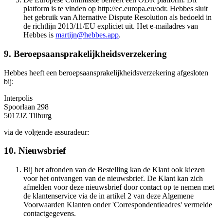
platform is te vinden op http://ec.europa.eu/odr. Hebbes sluit
het gebruik van Alternative Dispute Resolution als bedoeld in
de richtlijn 2013/11/EU expliciet uit. Het e-mailadres van
Hebbes is ​​​​‌ ‍ ​‍​‍‌‍ ‌ ​‍‌‍‍‌‌‍‌ ‌‍‍‌‌‍ ‍​‍​‍​ ‍‍​‍​‍‌ ​ ‌‍​‌‌‍ ‍‌‍‍‌‌ ‌​‌ ‍‌​‍ ‍‌‍‍‌‌‍ ​‍​‍​‍ ​​‍​‍‌‍‍​‌ ​‍‌‍‌‌‌‍‌‍​‍​‍​ ‍‍​‍​‍‌‍‍​‌ ‌​‌ ‌​‌ ​​​ ‍‍​‍ ​‍ ‌‍ ​‌‍ ‌‍​ ‌‍​‌‌‍ ​‌‍‍​‌‍ ‌ ​ ‌ ‌​​ ‍‍​ ​ ​ ​ ​ ​ ​ ​ ​‍ ‌‍‍‌‌‍ ‍‌ ‌​‌‍‌‌‌‍ ‍‌ ‌​​‍ ‌‍‌‌‌‍‌​‌‍‍‌‌ ‌​​‍ ‌‍ ‌‌‍ ‌‍‌​‌‍‌‌​ ‌‌ ​​‌ ​‍‌‍‌‌‌ ​ ‌‍‌‌‌‍ ‍‌ ‌​‌‍​‌‌ ‌​‌‍‍‌‌‍ ‌‍ ‍​ ‍ ‌‍‍‌‌‍‌​​ ‌‌‍‌​​ ​‍‌‍​‍​ ​​​ ​‍​ ‍​​ ​‌​ ‌​​‍ ‌‌‍‌​‌‍​‌​ ‍‌​ ​ ​‍ ‌​ ‌​​ ​‌‌‍‌‍​ ​‍​‍ ‌​ ‍‌‌‍‌‌​ ​‍​ ​‌​‍ ‌‌‍​‌‌‍‌‌‌‍‌‍​ ‌‌​ ​‍‌‍​‌‌‍​ ​ ​‌​ ​‌​ ​ ​ ​‍​ ​​​ ‍ ‌ ‌​‌ ‍‌‌ ​​‌‍‌‌​ ‌‌‍ ​‌‍‌‌‌‍‌ ‌‍​‌‌‍ ​‌‌​​‌‍​‌‌‍‌ ‌‍‌‌​ ‍ ‌ ​​‌‍​‌‌ ‌​‌‍‍​​ ‌‌‍​ ‌‍ ‌‍ ‍‌ ‌​‌‍‌‌‌‍ ‍‌ ‌​​‍‌‌​ ‌‌‌​​‍‌‌ ‌‍‍ ‌‍‌‌‌ ‍‌​‍‌‌​ ​ ‌​‌​​‍‌‌​ ​ ‌​‌​​‍‌‌​ ​‍​ ​‍​ ​ ‌‍​ ‌‍‌‍​ ‌ ​ ​​​ ​‌​ ​‌​ ​‌‌‍‌‍​ ‌‍​ ‌‌​ ​ ​‍‌‌​ ​‍​ ​‍​‍‌‌​ ‌‌‌​‌​​‍ ‍‌‍​ ‌‍‍​‌‍‍‌‌‍ ​‌‍‌​‌ ​‍‌‍‌‌‌‍ ‍​‍‌‌​ ‌‌‌​​‍‌‌ ‌‍‍ ‌‍‌‌‌ ‍‌​‍‌‌​ ​ ‌​‌​​‍‌‌​ ​ ‌​‌​​‍‌‌​ ​‍​ ​‍​ ​ ‌‍​‍‌‍‌‍‌‍​‌‌‍‌‌‌‍‌‌​ ‌‌‌‍​ ​ ​ ‌‍‌​​ ‍‌‌‍‌‍​‍‌‌​ ​‍​ ​‍​‍‌‌​ ‌‌‌​‌​​‍ ‍‌ ‌​‌‍‌‌‌ ‍​‌ ‌​​ ‌‍​‍‌‍​‌‌ ​ ‌‍‌‌‌‌‌‌‌ ​‍‌‍ ​​ ‌‌‍‍​‌ ‌​‌ ‌​‌ ​​​‍‌‌​ ​ ‌​​‌​‍‌‌​ ​‍‌​‌‍​‍‌‌​ ​‍‌​‌‍‌‍ ​‌‍ ‌‍​ ‌‍​‌‌‍ ​‌‍‍​‌‍ ‌ ​ ‌ ‌​​‍‌‌​ ​ ‌​​‌​ ​ ​ ​ ​ ​ ​ ​ ​‍‌‍‌‍‍‌‌‍‌​​ ‌‌‍‌​​ ​‍‌‍​‍​ ​​​ ​‍​ ‍​​ ​‌​ ‌​​‍ ‌‌‍‌​‌‍​‌​ ‍‌​ ​ ​‍ ‌​ ‌​​ ​‌‌‍‌‍​ ​‍​‍ ‌​ ‍‌‌‍‌‌​ ​‍​ ​‌​‍ ‌‌‍​‌‌‍‌‌‌‍‌‍​ ‌‌​ ​‍‌‍​‌‌‍​ ​ ​‌​ ​‌​ ​ ​ ​‍​ ​​​‍‌‍‌ ‌​‌ ‍‌‌ ​​‌‍‌‌​ ‌‌‍ ​‌‍‌‌‌‍‌ ‌‍​‌‌‍ ​‌‌​​‌‍​‌‌‍‌ ‌‍‌‌​‍‌‍‌ ​​‌‍​‌‌ ‌​‌‍‍​​ ‌‌‍​ ‌‍ ‌‍ ‍‌ ‌​‌‍‌‌‌‍ ‍‌ ‌​​‍‌‌​ ‌‌‌​​‍‌‌ ‌‍‍ ‌‍‌‌‌ ‍‌​‍‌‌​ ​ ‌​‌​​‍‌‌​ ​ ‌​‌​​‍‌‌​ ​‍​ ​‍​ ​ ‌‍​ ‌‍‌‍​ ‌ ​ ​​​ ​‌​ ​‌​ ​‌‌‍‌‍​ ‌‍​ ‌‌​ ​ ​‍‌‌​ ​‍​ ​‍​‍‌‌​ ‌‌‌​‌​​‍ ‍‌‍​ ‌‍‍​‌‍‍‌‌‍ ​‌‍‌​‌ ​‍‌‍‌‌‌‍ ‍​‍‌‌​ ‌‌‌​​‍‌‌ ‌‍‍ ‌‍‌‌‌ ‍‌​‍‌‌​ ​ ‌​‌​​‍‌‌​ ​ ‌​‌​​‍‌‌​ ​‍​ ​‍​ ​ ‌‍​‍‌‍‌‍‌‍​‌‌‍‌‌‌‍‌‌​ ‌‌‌‍​ ​ ​ ‌‍‌​​ ‍‌‌‍‌‍​‍‌‌​ ​‍​ ​‍​‍‌‌​ ‌‌‌​‌​​‍ ‍‌ ‌​‌‍‌‌‌ ‍​‌ ‌​​‍‌‍‌ ​​‌‍‌‌‌ ​‍‌ ​ ‌ ​​‌‍‌‌‌‍​ ‌ ‌​‌‍‍‌‌ ‌‍‌‍‌‌​ ‌‌ ​​‌ ‌‌‌‍​‍‌‍ ​‌‍‍‌‌ ​ ‌‍‍​‌‍‌‌‌‍‌​​‍​‍‌ ‌
martijn@hebbes.app
.​​​​‌ ‍ ​‍​‍‌‍ ‌ ​‍‌‍‍‌‌‍‌ ‌‍‍‌‌‍ ‍​‍​‍​ ‍‍​‍​‍‌ ​ ‌‍​‌‌‍ ‍‌‍‍‌‌ ‌​‌ ‍‌​‍ ‍‌‍‍‌‌‍ ​‍​‍​‍ ​​‍​‍‌‍‍​‌ ​‍‌‍‌‌‌‍‌‍​‍​‍​ ‍‍​‍​‍‌‍‍​‌ ‌​‌ ‌​‌ ​​​ ‍‍​‍ ​‍ ‌‍ ​‌‍ ‌‍​ ‌‍​‌‌‍ ​‌‍‍​‌‍ ‌ ​ ‌ ‌​​ ‍‍​ ​ ​ ​ ​ ​ ​ ​ ​‍ ‌‍‍‌‌‍ ‍‌ ‌​‌‍‌‌‌‍ ‍‌ ‌​​‍ ‌‍‌‌‌‍‌​‌‍‍‌‌ ‌​​‍ ‌‍ ‌‌‍ ‌‍‌​‌‍‌‌​ ‌‌ ​​‌ ​‍‌‍‌‌‌ ​ ‌‍‌‌‌‍ ‍‌ ‌​‌‍​‌‌ ‌​‌‍‍‌‌‍ ‌‍ ‍​ ‍ ‌‍‍‌‌‍‌​​ ‌‌‍‌​​ ​‍‌‍​‍​ ​​​ ​‍​ ‍​​ ​‌​ ‌​​‍ ‌‌‍‌​‌‍​‌​ ‍‌​ ​ ​‍ ‌​ ‌​​ ​‌‌‍‌‍​ ​‍​‍ ‌​ ‍‌‌‍‌‌​ ​‍​ ​‌​‍ ‌‌‍​‌‌‍‌‌‌‍‌‍​ ‌‌​ ​‍‌‍​‌‌‍​ ​ ​‌​ ​‌​ ​ ​ ​‍​ ​​​ ‍ ‌ ‌​‌ ‍‌‌ ​​‌‍‌‌​ ‌‌‍ ​‌‍‌‌‌‍‌ ‌‍​‌‌‍ ​‌‌​​‌‍​‌‌‍‌ ‌‍‌‌​ ‍ ‌ ​​‌‍​‌‌ ‌​‌‍‍​​ ‌‌‍​ ‌‍ ‌‍ ‍‌ ‌​‌‍‌‌‌‍ ‍‌ ‌​​‍‌‌​ ‌‌‌​​‍‌‌ ‌‍‍ ‌‍‌‌‌ ‍‌​‍‌‌​ ​ ‌​‌​​‍‌‌​ ​ ‌​‌​​‍‌‌​ ​‍​ ​‍​ ​ ‌‍​ ‌‍‌‍​ ‌ ​ ​​​ ​‌​ ​‌​ ​‌‌‍‌‍​ ‌‍​ ‌‌​ ​ ​‍‌‌​ ​‍​ ​‍​‍‌‌​ ‌‌‌​‌​​‍ ‍‌‍​ ‌‍‍​‌‍‍‌‌‍ ​‌‍‌​‌ ​‍‌‍‌‌‌‍ ‍​‍‌‌​ ‌‌‌​​‍‌‌ ‌‍‍ ‌‍‌‌‌ ‍‌​‍‌‌​ ​ ‌​‌​​‍‌‌​ ​ ‌​‌​​‍‌‌​ ​‍​ ​‍​ ‌‍​ ‌ ​ ‌‍‌‍‌​​ ‌‍​ ​ ​ ‍‌​ ‌‌‌‍‌‍‌‍‌​​ ‌​​ ‌‍​‍‌‌​ ​‍​ ​‍​‍‌‌​ ‌‌‌​‌​​‍ ‍‌ ‌​‌‍‌‌‌ ‍​‌ ‌​​ ‌‍​‍‌‍​‌‌ ​ ‌‍‌‌‌‌‌‌‌ ​‍‌‍ ​​ ‌‌‍‍​‌ ‌​‌ ‌​‌ ​​​‍‌‌​ ​ ‌​​‌​‍‌‌​ ​‍‌​‌‍​‍‌‌​ ​‍‌​‌‍‌‍ ​‌‍ ‌‍​ ‌‍​‌‌‍ ​‌‍‍​‌‍ ‌ ​ ‌ ‌​​‍‌‌​ ​ ‌​​‌​ ​ ​ ​ ​ ​ ​ ​ ​‍‌‍‌‍‍‌‌‍‌​​ ‌‌‍‌​​ ​‍‌‍​‍​ ​​​ ​‍​ ‍​​ ​‌​ ‌​​‍ ‌‌‍‌​‌‍​‌​ ‍‌​ ​ ​‍ ‌​ ‌​​ ​‌‌‍‌‍​ ​‍​‍ ‌​ ‍‌‌‍‌‌​ ​‍​ ​‌​‍ ‌‌‍​‌‌‍‌‌‌‍‌‍​ ‌‌​ ​‍‌‍​‌‌‍​ ​ ​‌​ ​‌​ ​ ​ ​‍​ ​​​‍‌‍‌ ‌​‌ ‍‌‌ ​​‌‍‌‌​ ‌‌‍ ​‌‍‌‌‌‍‌ ‌‍​‌‌‍ ​‌‌​​‌‍​‌‌‍‌ ‌‍‌‌​‍‌‍‌ ​​‌‍​‌‌ ‌​‌‍‍​​ ‌‌‍​ ‌‍ ‌‍ ‍‌ ‌​‌‍‌‌‌‍ ‍‌ ‌​​‍‌‌​ ‌‌‌​​‍‌‌ ‌‍‍ ‌‍‌‌‌ ‍‌​‍‌‌​ ​ ‌​‌​​‍‌‌​ ​ ‌​‌​​‍‌‌​ ​‍​ ​‍​ ​ ‌‍​ ‌‍‌‍​ ‌ ​ ​​​ ​‌​ ​‌​ ​‌‌‍‌‍​ ‌‍​ ‌‌​ ​ ​‍‌‌​ ​‍​ ​‍​‍‌‌​ ‌‌‌​‌​​‍ ‍‌‍​ ‌‍‍​‌‍‍‌‌‍ ​‌‍‌​‌ ​‍‌‍‌‌‌‍ ‍​‍‌‌​ ‌‌‌​​‍‌‌ ‌‍‍ ‌‍‌‌‌ ‍‌​‍‌‌​ ​ ‌​‌​​‍‌‌​ ​ ‌​‌​​‍‌‌​ ​‍​ ​‍​ ‌‍​ ‌ ​ ‌‍‌‍‌​​ ‌‍​ ​ ​ ‍‌​ ‌‌‌‍‌‍‌‍‌​​ ‌​​ ‌‍​‍‌‌​ ​‍​ ​‍​‍‌‌​ ‌‌‌​‌​​‍ ‍‌ ‌​‌‍‌‌‌ ‍​‌ ‌​​‍‌‍‌ ​​‌‍‌‌‌ ​‍‌ ​ ‌ ​​‌‍‌‌‌‍​ ‌ ‌​‌‍‍‌‌ ‌‍‌‍‌‌​ ‌‌ ​​‌ ‌‌‌‍​‍‌‍ ​‌‍‍‌‌ ​ ‌‍‍​‌‍‌‌‌‍‌​​‍​‍‌ ‌
9. Beroepsaansprakelijkheidsverzekering​​​​‌ ‍ ​‍​‍‌‍ ‌ ​‍‌‍‍‌‌‍‌ ‌‍‍‌‌‍ ‍​‍​‍​ ‍‍​‍​‍‌ ​ ‌‍​‌‌‍ ‍‌‍‍‌‌ ‌​‌ ‍‌​‍ ‍‌‍‍‌‌‍ ​‍​‍​‍ ​​‍​‍‌‍‍​‌ ​‍‌‍‌‌‌‍‌‍​‍​‍​ ‍‍​‍​‍‌‍‍​‌ ‌​‌ ‌​‌ ​​​ ‍‍​‍ ​‍ ‌‍ ​‌‍ ‌‍​ ‌‍​‌‌‍ ​‌‍‍​‌‍ ‌ ​ ‌ ‌​​ ‍‍​ ​ ​ ​ ​ ​ ​ ​ ​‍ ‌‍‍‌‌‍ ‍‌ ‌​‌‍‌‌‌‍ ‍‌ ‌​​‍ ‌‍‌‌‌‍‌​‌‍‍‌‌ ‌​​‍ ‌‍ ‌‌‍ ‌‍‌​‌‍‌‌​ ‌‌ ​​‌ ​‍‌‍‌‌‌ ​ ‌‍‌‌‌‍ ‍‌ ‌​‌‍​‌‌ ‌​‌‍‍‌‌‍ ‌‍ ‍​ ‍ ‌‍‍‌‌‍‌​​ ‌‌‍‌​​ ​‍‌‍​‍​ ​​​ ​‍​ ‍​​ ​‌​ ‌​​‍ ‌‌‍‌​‌‍​‌​ ‍‌​ ​ ​‍ ‌​ ‌​​ ​‌‌‍‌‍​ ​‍​‍ ‌​ ‍‌‌‍‌‌​ ​‍​ ​‌​‍ ‌‌‍​‌‌‍‌‌‌‍‌‍​ ‌‌​ ​‍‌‍​‌‌‍​ ​ ​‌​ ​‌​ ​ ​ ​‍​ ​​​ ‍ ‌ ‌​‌ ‍‌‌ ​​‌‍‌‌​ ‌‌‍ ​‌‍‌‌‌‍‌ ‌‍​‌‌‍ ​‌‌​​‌‍​‌‌‍‌ ‌‍‌‌​ ‍ ‌ ​​‌‍​‌‌ ‌​‌‍‍​​ ‌‌‍​ ‌‍ ‌‍ ‍‌ ‌​‌‍‌‌‌‍ ‍‌ ‌​​‍‌‌​ ‌‌‌​​‍‌‌ ‌‍‍ ‌‍‌‌‌ ‍‌​‍‌‌​ ​ ‌​‌​​‍‌‌​ ​ ‌​‌​​‍‌‌​ ​‍​ ​‍‌‍‌‍​ ‍​​ ‌‍​ ​‍‌‍‌‍‌‍‌‍​ ‌‌‌‍​‍​ ​‍​ ​​​ ‌ ​ ‌​​‍‌‌​ ​‍​ ​‍​‍‌‌​ ‌‌‌​‌​​‍ ‍‌‍​ ‌‍‍​‌‍‍‌‌‍ ​‌‍‌​‌ ​‍‌‍‌‌‌‍ ‍​‍‌‌​ ‌‌‌​​‍‌‌ ‌‍‍ ‌‍‌‌‌ ‍‌​‍‌‌​ ​ ‌​‌​​‍‌‌​ ​ ‌​‌​​‍‌‌​ ​‍​ ​‍​ ‍‌​ ​ ​ ​​​ ‌‍‌‍‌‌​ ‌‍‌‍​‌​ ‌​​ ‍‌​ ​​‌‍​‌​ ​‌​‍‌‌​ ​‍​ ​‍​‍‌‌​ ‌‌‌​‌​​‍ ‍‌ ‌​‌‍‌‌‌ ‍​‌ ‌​​ ‌‍​‍‌‍​‌‌ ​ ‌‍‌‌‌‌‌‌‌ ​‍‌‍ ​​ ‌‌‍‍​‌ ‌​‌ ‌​‌ ​​​‍‌‌​ ​ ‌​​‌​‍‌‌​ ​‍‌​‌‍​‍‌‌​ ​‍‌​‌‍‌‍ ​‌‍ ‌‍​ ‌‍​‌‌‍ ​‌‍‍​‌‍ ‌ ​ ‌ ‌​​‍‌‌​ ​ ‌​​‌​ ​ ​ ​ ​ ​ ​ ​ ​‍‌‍‌‍‍‌‌‍‌​​ ‌‌‍‌​​ ​‍‌‍​‍​ ​​​ ​‍​ ‍​​ ​‌​ ‌​​‍ ‌‌‍‌​‌‍​‌​ ‍‌​ ​ ​‍ ‌​ ‌​​ ​‌‌‍‌‍​ ​‍​‍ ‌​ ‍‌‌‍‌‌​ ​‍​ ​‌​‍ ‌‌‍​‌‌‍‌‌‌‍‌‍​ ‌‌​ ​‍‌‍​‌‌‍​ ​ ​‌​ ​‌​ ​ ​ ​‍​ ​​​‍‌‍‌ ‌​‌ ‍‌‌ ​​‌‍‌‌​ ‌‌‍ ​‌‍‌‌‌‍‌ ‌‍​‌‌‍ ​‌‌​​‌‍​‌‌‍‌ ‌‍‌‌​‍‌‍‌ ​​‌‍​‌‌ ‌​‌‍‍​​ ‌‌‍​ ‌‍ ‌‍ ‍‌ ‌​‌‍‌‌‌‍ ‍‌ ‌​​‍‌‌​ ‌‌‌​​‍‌‌ ‌‍‍ ‌‍‌‌‌ ‍‌​‍‌‌​ ​ ‌​‌​​‍‌‌​ ​ ‌​‌​​‍‌‌​ ​‍​ ​‍‌‍‌‍​ ‍​​ ‌‍​ ​‍‌‍‌‍‌‍‌‍​ ‌‌‌‍​‍​ ​‍​ ​​​ ‌ ​ ‌​​‍‌‌​ ​‍​ ​‍​‍‌‌​ ‌‌‌​‌​​‍ ‍‌‍​ ‌‍‍​‌‍‍‌‌‍ ​‌‍‌​‌ ​‍‌‍‌‌‌‍ ‍​‍‌‌​ ‌‌‌​​‍‌‌ ‌‍‍ ‌‍‌‌‌ ‍‌​‍‌‌​ ​ ‌​‌​​‍‌‌​ ​ ‌​‌​​‍‌‌​ ​‍​ ​‍​ ‍‌​ ​ ​ ​​​ ‌‍‌‍‌‌​ ‌‍‌‍​‌​ ‌​​ ‍‌​ ​​‌‍​‌​ ​‌​‍‌‌​ ​‍​ ​‍​‍‌‌​ ‌‌‌​‌​​‍ ‍‌ ‌​‌‍‌‌‌ ‍​‌ ‌​​‍‌‍‌ ​​‌‍‌‌‌ ​‍‌ ​ ‌ ​​‌‍‌‌‌‍​ ‌ ‌​‌‍‍‌‌ ‌‍‌‍‌‌​ ‌‌ ​​‌ ‌‌‌‍​‍‌‍ ​‌‍‍‌‌ ​ ‌‍‍​‌‍‌‌‌‍‌​​‍​‍‌ ‌
Hebbes heeft een beroepsaansprakelijkheidsverzekering afgesloten
bij:​​​​‌ ‍ ​‍​‍‌‍ ‌ ​‍‌‍‍‌‌‍‌ ‌‍‍‌‌‍ ‍​‍​‍​ ‍‍​‍​‍‌ ​ ‌‍​‌‌‍ ‍‌‍‍‌‌ ‌​‌ ‍‌​‍ ‍‌‍‍‌‌‍ ​‍​‍​‍ ​​‍​‍‌‍‍​‌ ​‍‌‍‌‌‌‍‌‍​‍​‍​ ‍‍​‍​‍‌‍‍​‌ ‌​‌ ‌​‌ ​​​ ‍‍​‍ ​‍ ‌‍ ​‌‍ ‌‍​ ‌‍​‌‌‍ ​‌‍‍​‌‍ ‌ ​ ‌ ‌​​ ‍‍​ ​ ​ ​ ​ ​ ​ ​ ​‍ ‌‍‍‌‌‍ ‍‌ ‌​‌‍‌‌‌‍ ‍‌ ‌​​‍ ‌‍‌‌‌‍‌​‌‍‍‌‌ ‌​​‍ ‌‍ ‌‌‍ ‌‍‌​‌‍‌‌​ ‌‌ ​​‌ ​‍‌‍‌‌‌ ​ ‌‍‌‌‌‍ ‍‌ ‌​‌‍​‌‌ ‌​‌‍‍‌‌‍ ‌‍ ‍​ ‍ ‌‍‍‌‌‍‌​​ ‌‌‍‌​​ ​‍‌‍​‍​ ​​​ ​‍​ ‍​​ ​‌​ ‌​​‍ ‌‌‍‌​‌‍​‌​ ‍‌​ ​ ​‍ ‌​ ‌​​ ​‌‌‍‌‍​ ​‍​‍ ‌​ ‍‌‌‍‌‌​ ​‍​ ​‌​‍ ‌‌‍​‌‌‍‌‌‌‍‌‍​ ‌‌​ ​‍‌‍​‌‌‍​ ​ ​‌​ ​‌​ ​ ​ ​‍​ ​​​ ‍ ‌ ‌​‌ ‍‌‌ ​​‌‍‌‌​ ‌‌‍ ​‌‍‌‌‌‍‌ ‌‍​‌‌‍ ​‌‌​​‌‍​‌‌‍‌ ‌‍‌‌​ ‍ ‌ ​​‌‍​‌‌ ‌​‌‍‍​​ ‌‌‍​ ‌‍ ‌‍ ‍‌ ‌​‌‍‌‌‌‍ ‍‌ ‌​​‍‌‌​ ‌‌‌​​‍‌‌ ‌‍‍ ‌‍‌‌‌ ‍‌​‍‌‌​ ​ ‌​‌​​‍‌‌​ ​ ‌​‌​​‍‌‌​ ​‍​ ​‍​ ​ ​ ​‍​ ​‌​ ‌‍​ ​‍‌‍​‌​ ​​​ ‍‌​ ​‍‌‍​‌‌‍​ ​ ‌‌​‍‌‌​ ​‍​ ​‍​‍‌‌​ ‌‌‌​‌​​‍ ‍‌‍​ ‌‍‍​‌‍‍‌‌‍ ​‌‍‌​‌ ​‍‌‍‌‌‌‍ ‍​‍‌‌​ ‌‌‌​​‍‌‌ ‌‍‍ ‌‍‌‌‌ ‍‌​‍‌‌​ ​ ‌​‌​​‍‌‌​ ​ ‌​‌​​‍‌‌​ ​‍​ ​‍​ ‌‍​ ​​​ ‌​‌‍‌‌​ ​‍​ ‌‌‌‍​‌​ ​ ‌‍​‍​ ​​​ ​‌​ ‌ ​‍‌‌​ ​‍​ ​‍​‍‌‌​ ‌‌‌​‌​​‍ ‍‌ ‌​‌‍‌‌‌ ‍​‌ ‌​​ ‌‍​‍‌‍​‌‌ ​ ‌‍‌‌‌‌‌‌‌ ​‍‌‍ ​​ ‌‌‍‍​‌ ‌​‌ ‌​‌ ​​​‍‌‌​ ​ ‌​​‌​‍‌‌​ ​‍‌​‌‍​‍‌‌​ ​‍‌​‌‍‌‍ ​‌‍ ‌‍​ ‌‍​‌‌‍ ​‌‍‍​‌‍ ‌ ​ ‌ ‌​​‍‌‌​ ​ ‌​​‌​ ​ ​ ​ ​ ​ ​ ​ ​‍‌‍‌‍‍‌‌‍‌​​ ‌‌‍‌​​ ​‍‌‍​‍​ ​​​ ​‍​ ‍​​ ​‌​ ‌​​‍ ‌‌‍‌​‌‍​‌​ ‍‌​ ​ ​‍ ‌​ ‌​​ ​‌‌‍‌‍​ ​‍​‍ ‌​ ‍‌‌‍‌‌​ ​‍​ ​‌​‍ ‌‌‍​‌‌‍‌‌‌‍‌‍​ ‌‌​ ​‍‌‍​‌‌‍​ ​ ​‌​ ​‌​ ​ ​ ​‍​ ​​​‍‌‍‌ ‌​‌ ‍‌‌ ​​‌‍‌‌​ ‌‌‍ ​‌‍‌‌‌‍‌ ‌‍​‌‌‍ ​‌‌​​‌‍​‌‌‍‌ ‌‍‌‌​‍‌‍‌ ​​‌‍​‌‌ ‌​‌‍‍​​ ‌‌‍​ ‌‍ ‌‍ ‍‌ ‌​‌‍‌‌‌‍ ‍‌ ‌​​‍‌‌​ ‌‌‌​​‍‌‌ ‌‍‍ ‌‍‌‌‌ ‍‌​‍‌‌​ ​ ‌​‌​​‍‌‌​ ​ ‌​‌​​‍‌‌​ ​‍​ ​‍​ ​ ​ ​‍​ ​‌​ ‌‍​ ​‍‌‍​‌​ ​​​ ‍‌​ ​‍‌‍​‌‌‍​ ​ ‌‌​‍‌‌​ ​‍​ ​‍​‍‌‌​ ‌‌‌​‌​​‍ ‍‌‍​ ‌‍‍​‌‍‍‌‌‍ ​‌‍‌​‌ ​‍‌‍‌‌‌‍ ‍​‍‌‌​ ‌‌‌​​‍‌‌ ‌‍‍ ‌‍‌‌‌ ‍‌​‍‌‌​ ​ ‌​‌​​‍‌‌​ ​ ‌​‌​​‍‌‌​ ​‍​ ​‍​ ‌‍​ ​​​ ‌​‌‍‌‌​ ​‍​ ‌‌‌‍​‌​ ​ ‌‍​‍​ ​​​ ​‌​ ‌ ​‍‌‌​ ​‍​ ​‍​‍‌‌​ ‌‌‌​‌​​‍ ‍‌ ‌​‌‍‌‌‌ ‍​‌ ‌​​‍‌‍‌ ​​‌‍‌‌‌ ​‍‌ ​ ‌ ​​‌‍‌‌‌‍​ ‌ ‌​‌‍‍‌‌ ‌‍‌‍‌‌​ ‌‌ ​​‌ ‌‌‌‍​‍‌‍ ​‌‍‍‌‌ ​ ‌‍‍​‌‍‌‌‌‍‌​​‍​‍‌ ‌
Interpolis
Spoorlaan 298
5017JZ Tilburg​​​​‌ ‍ ​‍​‍‌‍ ‌ ​‍‌‍‍‌‌‍‌ ‌‍‍‌‌‍ ‍​‍​‍​ ‍‍​‍​‍‌ ​ ‌‍​‌‌‍ ‍‌‍‍‌‌ ‌​‌ ‍‌​‍ ‍‌‍‍‌‌‍ ​‍​‍​‍ ​​‍​‍‌‍‍​‌ ​‍‌‍‌‌‌‍‌‍​‍​‍​ ‍‍​‍​‍‌‍‍​‌ ‌​‌ ‌​‌ ​​​ ‍‍​‍ ​‍ ‌‍ ​‌‍ ‌‍​ ‌‍​‌‌‍ ​‌‍‍​‌‍ ‌ ​ ‌ ‌​​ ‍‍​ ​ ​ ​ ​ ​ ​ ​ ​‍ ‌‍‍‌‌‍ ‍‌ ‌​‌‍‌‌‌‍ ‍‌ ‌​​‍ ‌‍‌‌‌‍‌​‌‍‍‌‌ ‌​​‍ ‌‍ ‌‌‍ ‌‍‌​‌‍‌‌​ ‌‌ ​​‌ ​‍‌‍‌‌‌ ​ ‌‍‌‌‌‍ ‍‌ ‌​‌‍​‌‌ ‌​‌‍‍‌‌‍ ‌‍ ‍​ ‍ ‌‍‍‌‌‍‌​​ ‌‌‍‌​​ ​‍‌‍​‍​ ​​​ ​‍​ ‍​​ ​‌​ ‌​​‍ ‌‌‍‌​‌‍​‌​ ‍‌​ ​ ​‍ ‌​ ‌​​ ​‌‌‍‌‍​ ​‍​‍ ‌​ ‍‌‌‍‌‌​ ​‍​ ​‌​‍ ‌‌‍​‌‌‍‌‌‌‍‌‍​ ‌‌​ ​‍‌‍​‌‌‍​ ​ ​‌​ ​‌​ ​ ​ ​‍​ ​​​ ‍ ‌ ‌​‌ ‍‌‌ ​​‌‍‌‌​ ‌‌‍ ​‌‍‌‌‌‍‌ ‌‍​‌‌‍ ​‌‌​​‌‍​‌‌‍‌ ‌‍‌‌​ ‍ ‌ ​​‌‍​‌‌ ‌​‌‍‍​​ ‌‌‍​ ‌‍ ‌‍ ‍‌ ‌​‌‍‌‌‌‍ ‍‌ ‌​​‍‌‌​ ‌‌‌​​‍‌‌ ‌‍‍ ‌‍‌‌‌ ‍‌​‍‌‌​ ​ ‌​‌​​‍‌‌​ ​ ‌​‌​​‍‌‌​ ​‍​ ​‍​ ‌​​ ‍‌​ ‌ ​ ​​​ ​‌‌‍​‌​ ‌ ​ ‍​​ ​ ​ ‍‌​ ‌​‌‍​‌​‍‌‌​ ​‍​ ​‍​‍‌‌​ ‌‌‌​‌​​‍ ‍‌‍​ ‌‍‍​‌‍‍‌‌‍ ​‌‍‌​‌ ​‍‌‍‌‌‌‍ ‍​‍‌‌​ ‌‌‌​​‍‌‌ ‌‍‍ ‌‍‌‌‌ ‍‌​‍‌‌​ ​ ‌​‌​​‍‌‌​ ​ ‌​‌​​‍‌‌​ ​‍​ ​‍​ ​‍‌‍‌​​ ​‌‌‍​‍​ ‍​‌‍​‍‌‍‌‍‌‍‌‍​ ‌​​ ​‌​ ​ ‌‍​ ​‍‌‌​ ​‍​ ​‍​‍‌‌​ ‌‌‌​‌​​‍ ‍‌ ‌​‌‍‌‌‌ ‍​‌ ‌​​ ‌‍​‍‌‍​‌‌ ​ ‌‍‌‌‌‌‌‌‌ ​‍‌‍ ​​ ‌‌‍‍​‌ ‌​‌ ‌​‌ ​​​‍‌‌​ ​ ‌​​‌​‍‌‌​ ​‍‌​‌‍​‍‌‌​ ​‍‌​‌‍‌‍ ​‌‍ ‌‍​ ‌‍​‌‌‍ ​‌‍‍​‌‍ ‌ ​ ‌ ‌​​‍‌‌​ ​ ‌​​‌​ ​ ​ ​ ​ ​ ​ ​ ​‍‌‍‌‍‍‌‌‍‌​​ ‌‌‍‌​​ ​‍‌‍​‍​ ​​​ ​‍​ ‍​​ ​‌​ ‌​​‍ ‌‌‍‌​‌‍​‌​ ‍‌​ ​ ​‍ ‌​ ‌​​ ​‌‌‍‌‍​ ​‍​‍ ‌​ ‍‌‌‍‌‌​ ​‍​ ​‌​‍ ‌‌‍​‌‌‍‌‌‌‍‌‍​ ‌‌​ ​‍‌‍​‌‌‍​ ​ ​‌​ ​‌​ ​ ​ ​‍​ ​​​‍‌‍‌ ‌​‌ ‍‌‌ ​​‌‍‌‌​ ‌‌‍ ​‌‍‌‌‌‍‌ ‌‍​‌‌‍ ​‌‌​​‌‍​‌‌‍‌ ‌‍‌‌​‍‌‍‌ ​​‌‍​‌‌ ‌​‌‍‍​​ ‌‌‍​ ‌‍ ‌‍ ‍‌ ‌​‌‍‌‌‌‍ ‍‌ ‌​​‍‌‌​ ‌‌‌​​‍‌‌ ‌‍‍ ‌‍‌‌‌ ‍‌​‍‌‌​ ​ ‌​‌​​‍‌‌​ ​ ‌​‌​​‍‌‌​ ​‍​ ​‍​ ‌​​ ‍‌​ ‌ ​ ​​​ ​‌‌‍​‌​ ‌ ​ ‍​​ ​ ​ ‍‌​ ‌​‌‍​‌​‍‌‌​ ​‍​ ​‍​‍‌‌​ ‌‌‌​‌​​‍ ‍‌‍​ ‌‍‍​‌‍‍‌‌‍ ​‌‍‌​‌ ​‍‌‍‌‌‌‍ ‍​‍‌‌​ ‌‌‌​​‍‌‌ ‌‍‍ ‌‍‌‌‌ ‍‌​‍‌‌​ ​ ‌​‌​​‍‌‌​ ​ ‌​‌​​‍‌‌​ ​‍​ ​‍​ ​‍‌‍‌​​ ​‌‌‍​‍​ ‍​‌‍​‍‌‍‌‍‌‍‌‍​ ‌​​ ​‌​ ​ ‌‍​ ​‍‌‌​ ​‍​ ​‍​‍‌‌​ ‌‌‌​‌​​‍ ‍‌ ‌​‌‍‌‌‌ ‍​‌ ‌​​‍‌‍‌ ​​‌‍‌‌‌ ​‍‌ ​ ‌ ​​‌‍‌‌‌‍​ ‌ ‌​‌‍‍‌‌ ‌‍‌‍‌‌​ ‌‌ ​​‌ ‌‌‌‍​‍‌‍ ​‌‍‍‌‌ ​ ‌‍‍​‌‍‌‌‌‍‌​​‍​‍‌ ‌
via de volgende assuradeur:​​​​‌ ‍ ​‍​‍‌‍ ‌ ​‍‌‍‍‌‌‍‌ ‌‍‍‌‌‍ ‍​‍​‍​ ‍‍​‍​‍‌ ​ ‌‍​‌‌‍ ‍‌‍‍‌‌ ‌​‌ ‍‌​‍ ‍‌‍‍‌‌‍ ​‍​‍​‍ ​​‍​‍‌‍‍​‌ ​‍‌‍‌‌‌‍‌‍​‍​‍​ ‍‍​‍​‍‌‍‍​‌ ‌​‌ ‌​‌ ​​​ ‍‍​‍ ​‍ ‌‍ ​‌‍ ‌‍​ ‌‍​‌‌‍ ​‌‍‍​‌‍ ‌ ​ ‌ ‌​​ ‍‍​ ​ ​ ​ ​ ​ ​ ​ ​‍ ‌‍‍‌‌‍ ‍‌ ‌​‌‍‌‌‌‍ ‍‌ ‌​​‍ ‌‍‌‌‌‍‌​‌‍‍‌‌ ‌​​‍ ‌‍ ‌‌‍ ‌‍‌​‌‍‌‌​ ‌‌ ​​‌ ​‍‌‍‌‌‌ ​ ‌‍‌‌‌‍ ‍‌ ‌​‌‍​‌‌ ‌​‌‍‍‌‌‍ ‌‍ ‍​ ‍ ‌‍‍‌‌‍‌​​ ‌‌‍‌​​ ​‍‌‍​‍​ ​​​ ​‍​ ‍​​ ​‌​ ‌​​‍ ‌‌‍‌​‌‍​‌​ ‍‌​ ​ ​‍ ‌​ ‌​​ ​‌‌‍‌‍​ ​‍​‍ ‌​ ‍‌‌‍‌‌​ ​‍​ ​‌​‍ ‌‌‍​‌‌‍‌‌‌‍‌‍​ ‌‌​ ​‍‌‍​‌‌‍​ ​ ​‌​ ​‌​ ​ ​ ​‍​ ​​​ ‍ ‌ ‌​‌ ‍‌‌ ​​‌‍‌‌​ ‌‌‍ ​‌‍‌‌‌‍‌ ‌‍​‌‌‍ ​‌‌​​‌‍​‌‌‍‌ ‌‍‌‌​ ‍ ‌ ​​‌‍​‌‌ ‌​‌‍‍​​ ‌‌‍​ ‌‍ ‌‍ ‍‌ ‌​‌‍‌‌‌‍ ‍‌ ‌​​‍‌‌​ ‌‌‌​​‍‌‌ ‌‍‍ ‌‍‌‌‌ ‍‌​‍‌‌​ ​ ‌​‌​​‍‌‌​ ​ ‌​‌​​‍‌‌​ ​‍​ ​‍‌‍‌‌​ ‍‌​ ‌‌​ ​​​ ‌​​ ​‌​ ​‍‌‍‌‍​ ‌​‌‍‌‌‌‍​ ​ ‍‌​‍‌‌​ ​‍​ ​‍​‍‌‌​ ‌‌‌​‌​​‍ ‍‌‍​ ‌‍‍​‌‍‍‌‌‍ ​‌‍‌​‌ ​‍‌‍‌‌‌‍ ‍​‍‌‌​ ‌‌‌​​‍‌‌ ‌‍‍ ‌‍‌‌‌ ‍‌​‍‌‌​ ​ ‌​‌​​‍‌‌​ ​ ‌​‌​​‍‌‌​ ​‍​ ​‍​ ​‍‌‍‌​​ ​‌‌‍​‍​ ‍​‌‍​‍‌‍‌‍‌‍‌‍​ ‌​​ ​‌​ ​ ‌‍​ ​‍‌‌​ ​‍​ ​‍​‍‌‌​ ‌‌‌​‌​​‍ ‍‌ ‌​‌‍‌‌‌ ‍​‌ ‌​​ ‌‍​‍‌‍​‌‌ ​ ‌‍‌‌‌‌‌‌‌ ​‍‌‍ ​​ ‌‌‍‍​‌ ‌​‌ ‌​‌ ​​​‍‌‌​ ​ ‌​​‌​‍‌‌​ ​‍‌​‌‍​‍‌‌​ ​‍‌​‌‍‌‍ ​‌‍ ‌‍​ ‌‍​‌‌‍ ​‌‍‍​‌‍ ‌ ​ ‌ ‌​​‍‌‌​ ​ ‌​​‌​ ​ ​ ​ ​ ​ ​ ​ ​‍‌‍‌‍‍‌‌‍‌​​ ‌‌‍‌​​ ​‍‌‍​‍​ ​​​ ​‍​ ‍​​ ​‌​ ‌​​‍ ‌‌‍‌​‌‍​‌​ ‍‌​ ​ ​‍ ‌​ ‌​​ ​‌‌‍‌‍​ ​‍​‍ ‌​ ‍‌‌‍‌‌​ ​‍​ ​‌​‍ ‌‌‍​‌‌‍‌‌‌‍‌‍​ ‌‌​ ​‍‌‍​‌‌‍​ ​ ​‌​ ​‌​ ​ ​ ​‍​ ​​​‍‌‍‌ ‌​‌ ‍‌‌ ​​‌‍‌‌​ ‌‌‍ ​‌‍‌‌‌‍‌ ‌‍​‌‌‍ ​‌‌​​‌‍​‌‌‍‌ ‌‍‌‌​‍‌‍‌ ​​‌‍​‌‌ ‌​‌‍‍​​ ‌‌‍​ ‌‍ ‌‍ ‍‌ ‌​‌‍‌‌‌‍ ‍‌ ‌​​‍‌‌​ ‌‌‌​​‍‌‌ ‌‍‍ ‌‍‌‌‌ ‍‌​‍‌‌​ ​ ‌​‌​​‍‌‌​ ​ ‌​‌​​‍‌‌​ ​‍​ ​‍‌‍‌‌​ ‍‌​ ‌‌​ ​​​ ‌​​ ​‌​ ​‍‌‍‌‍​ ‌​‌‍‌‌‌‍​ ​ ‍‌​‍‌‌​ ​‍​ ​‍​‍‌‌​ ‌‌‌​‌​​‍ ‍‌‍​ ‌‍‍​‌‍‍‌‌‍ ​‌‍‌​‌ ​‍‌‍‌‌‌‍ ‍​‍‌‌​ ‌‌‌​​‍‌‌ ‌‍‍ ‌‍‌‌‌ ‍‌​‍‌‌​ ​ ‌​‌​​‍‌‌​ ​ ‌​‌​​‍‌‌​ ​‍​ ​‍​ ​‍‌‍‌​​ ​‌‌‍​‍​ ‍​‌‍​‍‌‍‌‍‌‍‌‍​ ‌​​ ​‌​ ​ ‌‍​ ​‍‌‌​ ​‍​ ​‍​‍‌‌​ ‌‌‌​‌​​‍ ‍‌ ‌​‌‍‌‌‌ ‍​‌ ‌​​‍‌‍‌ ​​‌‍‌‌‌ ​‍‌ ​ ‌ ​​‌‍‌‌‌‍​ ‌ ‌​‌‍‍‌‌ ‌‍‌‍‌‌​ ‌‌ ​​‌ ‌‌‌‍​‍‌‍ ​‌‍‍‌‌ ​ ‌‍‍​‌‍‌‌‌‍‌​​‍​‍‌ ‌
10. Nieuwsbrief​​​​‌ ‍ ​‍​‍‌‍ ‌ ​‍‌‍‍‌‌‍‌ ‌‍‍‌‌‍ ‍​‍​‍​ ‍‍​‍​‍‌ ​ ‌‍​‌‌‍ ‍‌‍‍‌‌ ‌​‌ ‍‌​‍ ‍‌‍‍‌‌‍ ​‍​‍​‍ ​​‍​‍‌‍‍​‌ ​‍‌‍‌‌‌‍‌‍​‍​‍​ ‍‍​‍​‍‌‍‍​‌ ‌​‌ ‌​‌ ​​​ ‍‍​‍ ​‍ ‌‍ ​‌‍ ‌‍​ ‌‍​‌‌‍ ​‌‍‍​‌‍ ‌ ​ ‌ ‌​​ ‍‍​ ​ ​ ​ ​ ​ ​ ​ ​‍ ‌‍‍‌‌‍ ‍‌ ‌​‌‍‌‌‌‍ ‍‌ ‌​​‍ ‌‍‌‌‌‍‌​‌‍‍‌‌ ‌​​‍ ‌‍ ‌‌‍ ‌‍‌​‌‍‌‌​ ‌‌ ​​‌ ​‍‌‍‌‌‌ ​ ‌‍‌‌‌‍ ‍‌ ‌​‌‍​‌‌ ‌​‌‍‍‌‌‍ ‌‍ ‍​ ‍ ‌‍‍‌‌‍‌​​ ‌‌‍‌​​ ​‍‌‍​‍​ ​​​ ​‍​ ‍​​ ​‌​ ‌​​‍ ‌‌‍‌​‌‍​‌​ ‍‌​ ​ ​‍ ‌​ ‌​​ ​‌‌‍‌‍​ ​‍​‍ ‌​ ‍‌‌‍‌‌​ ​‍​ ​‌​‍ ‌‌‍​‌‌‍‌‌‌‍‌‍​ ‌‌​ ​‍‌‍​‌‌‍​ ​ ​‌​ ​‌​ ​ ​ ​‍​ ​​​ ‍ ‌ ‌​‌ ‍‌‌ ​​‌‍‌‌​ ‌‌‍ ​‌‍‌‌‌‍‌ ‌‍​‌‌‍ ​‌‌​​‌‍​‌‌‍‌ ‌‍‌‌​ ‍ ‌ ​​‌‍​‌‌ ‌​‌‍‍​​ ‌‌‍​ ‌‍ ‌‍ ‍‌ ‌​‌‍‌‌‌‍ ‍‌ ‌​​‍‌‌​ ‌‌‌​​‍‌‌ ‌‍‍ ‌‍‌‌‌ ‍‌​‍‌‌​ ​ ‌​‌​​‍‌‌​ ​ ‌​‌​​‍‌‌​ ​‍​ ​‍‌‍‌​​ ​​‌‍‌​​ ​ ​ ‍‌​ ​‍​ ​ ​ ‍​​ ‍​​ ‍​​ ‌‌​ ‌‌​‍‌‌​ ​‍​ ​‍​‍‌‌​ ‌‌‌​‌​​‍ ‍‌‍​ ‌‍‍​‌‍‍‌‌‍ ​‌‍‌​‌ ​‍‌‍‌‌‌‍ ‍​‍‌‌​ ‌‌‌​​‍‌‌ ‌‍‍ ‌‍‌‌‌ ‍‌​‍‌‌​ ​ ‌​‌​​‍‌‌​ ​ ‌​‌​​‍‌‌​ ​‍​ ​‍‌‍​ ​ ‌‌​ ‍​‌‍​ ​ ‍‌​ ​‍​ ​‌​ ‍​‌‍‌‌​ ‌​​ ‍​‌‍​‍​‍‌‌​ ​‍​ ​‍​‍‌‌​ ‌‌‌​‌​​‍ ‍‌ ‌​‌‍‌‌‌ ‍​‌ ‌​​ ‌‍​‍‌‍​‌‌ ​ ‌‍‌‌‌‌‌‌‌ ​‍‌‍ ​​ ‌‌‍‍​‌ ‌​‌ ‌​‌ ​​​‍‌‌​ ​ ‌​​‌​‍‌‌​ ​‍‌​‌‍​‍‌‌​ ​‍‌​‌‍‌‍ ​‌‍ ‌‍​ ‌‍​‌‌‍ ​‌‍‍​‌‍ ‌ ​ ‌ ‌​​‍‌‌​ ​ ‌​​‌​ ​ ​ ​ ​ ​ ​ ​ ​‍‌‍‌‍‍‌‌‍‌​​ ‌‌‍‌​​ ​‍‌‍​‍​ ​​​ ​‍​ ‍​​ ​‌​ ‌​​‍ ‌‌‍‌​‌‍​‌​ ‍‌​ ​ ​‍ ‌​ ‌​​ ​‌‌‍‌‍​ ​‍​‍ ‌​ ‍‌‌‍‌‌​ ​‍​ ​‌​‍ ‌‌‍​‌‌‍‌‌‌‍‌‍​ ‌‌​ ​‍‌‍​‌‌‍​ ​ ​‌​ ​‌​ ​ ​ ​‍​ ​​​‍‌‍‌ ‌​‌ ‍‌‌ ​​‌‍‌‌​ ‌‌‍ ​‌‍‌‌‌‍‌ ‌‍​‌‌‍ ​‌‌​​‌‍​‌‌‍‌ ‌‍‌‌​‍‌‍‌ ​​‌‍​‌‌ ‌​‌‍‍​​ ‌‌‍​ ‌‍ ‌‍ ‍‌ ‌​‌‍‌‌‌‍ ‍‌ ‌​​‍‌‌​ ‌‌‌​​‍‌‌ ‌‍‍ ‌‍‌‌‌ ‍‌​‍‌‌​ ​ ‌​‌​​‍‌‌​ ​ ‌​‌​​‍‌‌​ ​‍​ ​‍‌‍‌​​ ​​‌‍‌​​ ​ ​ ‍‌​ ​‍​ ​ ​ ‍​​ ‍​​ ‍​​ ‌‌​ ‌‌​‍‌‌​ ​‍​ ​‍​‍‌‌​ ‌‌‌​‌​​‍ ‍‌‍​ ‌‍‍​‌‍‍‌‌‍ ​‌‍‌​‌ ​‍‌‍‌‌‌‍ ‍​‍‌‌​ ‌‌‌​​‍‌‌ ‌‍‍ ‌‍‌‌‌ ‍‌​‍‌‌​ ​ ‌​‌​​‍‌‌​ ​ ‌​‌​​‍‌‌​ ​‍​ ​‍‌‍​ ​ ‌‌​ ‍​‌‍​ ​ ‍‌​ ​‍​ ​‌​ ‍​‌‍‌‌​ ‌​​ ‍​‌‍​‍​‍‌‌​ ​‍​ ​‍​‍‌‌​ ‌‌‌​‌​​‍ ‍‌ ‌​‌‍‌‌‌ ‍​‌ ‌​​‍‌‍‌ ​​‌‍‌‌‌ ​‍‌ ​ ‌ ​​‌‍‌‌‌‍​ ‌ ‌​‌‍‍‌‌ ‌‍‌‍‌‌​ ‌‌ ​​‌ ‌‌‌‍​‍‌‍ ​‌‍‍‌‌ ​ ‌‍‍​‌‍‌‌‌‍‌​​‍​‍‌ ‌
Bij het afronden van de Bestelling kan de Klant ook kiezen
voor het ontvangen van de nieuwsbrief. De Klant kan zich
afmelden voor deze nieuwsbrief door contact op te nemen met
de klantenservice via de in artikel 2 van deze Algemene
Voorwaarden Klanten onder 'Correspondentieadres' vermelde
contactgegevens.​​​​‌ ‍ ​‍​‍‌‍ ‌ ​‍‌‍‍‌‌‍‌ ‌‍‍‌‌‍ ‍​‍​‍​ ‍‍​‍​‍‌ ​ ‌‍​‌‌‍ ‍‌‍‍‌‌ ‌​‌ ‍‌​‍ ‍‌‍‍‌‌‍ ​‍​‍​‍ ​​‍​‍‌‍‍​‌ ​‍‌‍‌‌‌‍‌‍​‍​‍​ ‍‍​‍​‍‌‍‍​‌ ‌​‌ ‌​‌ ​​​ ‍‍​‍ ​‍ ‌‍ ​‌‍ ‌‍​ ‌‍​‌‌‍ ​‌‍‍​‌‍ ‌ ​ ‌ ‌​​ ‍‍​ ​ ​ ​ ​ ​ ​ ​ ​‍ ‌‍‍‌‌‍ ‍‌ ‌​‌‍‌‌‌‍ ‍‌ ‌​​‍ ‌‍‌‌‌‍‌​‌‍‍‌‌ ‌​​‍ ‌‍ ‌‌‍ ‌‍‌​‌‍‌‌​ ‌‌ ​​‌ ​‍‌‍‌‌‌ ​ ‌‍‌‌‌‍ ‍‌ ‌​‌‍​‌‌ ‌​‌‍‍‌‌‍ ‌‍ ‍​ ‍ ‌‍‍‌‌‍‌​​ ‌‌‍‌​​ ​‍‌‍​‍​ ​​​ ​‍​ ‍​​ ​‌​ ‌​​‍ ‌‌‍‌​‌‍​‌​ ‍‌​ ​ ​‍ ‌​ ‌​​ ​‌‌‍‌‍​ ​‍​‍ ‌​ ‍‌‌‍‌‌​ ​‍​ ​‌​‍ ‌‌‍​‌‌‍‌‌‌‍‌‍​ ‌‌​ ​‍‌‍​‌‌‍​ ​ ​‌​ ​‌​ ​ ​ ​‍​ ​​​ ‍ ‌ ‌​‌ ‍‌‌ ​​‌‍‌‌​ ‌‌‍ ​‌‍‌‌‌‍‌ ‌‍​‌‌‍ ​‌‌​​‌‍​‌‌‍‌ ‌‍‌‌​ ‍ ‌ ​​‌‍​‌‌ ‌​‌‍‍​​ ‌‌‍​ ‌‍ ‌‍ ‍‌ ‌​‌‍‌‌‌‍ ‍‌ ‌​​‍‌‌​ ‌‌‌​​‍‌‌ ‌‍‍ ‌‍‌‌‌ ‍‌​‍‌‌​ ​ ‌​‌​​‍‌‌​ ​ ‌​‌​​‍‌‌​ ​‍​ ​‍‌‍‌‍​ ‌‍​ ​​​ ‌​‌‍​ ​ ‌ ​ ‌‌‌‍‌​​ ‌​​ ‌​​ ‌‍‌‍​‍​‍‌‌​ ​‍​ ​‍​‍‌‌​ ‌‌‌​‌​​‍ ‍‌‍​ ‌‍‍​‌‍‍‌‌‍ ​‌‍‌​‌ ​‍‌‍‌‌‌‍ ‍​‍‌‌​ ‌‌‌​​‍‌‌ ‌‍‍ ‌‍‌‌‌ ‍‌​‍‌‌​ ​ ‌​‌​​‍‌‌​ ​ ‌​‌​​‍‌‌​ ​‍​ ​‍‌‍​‍​ ‌ ​ ​ ‌‍‌‌​ ‌ ‌‍‌‌​ ‍​​ ‌‌​ ​​​ ‍‌​ ‌​‌‍‌‌​‍‌‌​ ​‍​ ​‍​‍‌‌​ ‌‌‌​‌​​‍ ‍‌ ‌​‌‍‌‌‌ ‍​‌ ‌​​ ‌‍​‍‌‍​‌‌ ​ ‌‍‌‌‌‌‌‌‌ ​‍‌‍ ​​ ‌‌‍‍​‌ ‌​‌ ‌​‌ ​​​‍‌‌​ ​ ‌​​‌​‍‌‌​ ​‍‌​‌‍​‍‌‌​ ​‍‌​‌‍‌‍ ​‌‍ ‌‍​ ‌‍​‌‌‍ ​‌‍‍​‌‍ ‌ ​ ‌ ‌​​‍‌‌​ ​ ‌​​‌​ ​ ​ ​ ​ ​ ​ ​ ​‍‌‍‌‍‍‌‌‍‌​​ ‌‌‍‌​​ ​‍‌‍​‍​ ​​​ ​‍​ ‍​​ ​‌​ ‌​​‍ ‌‌‍‌​‌‍​‌​ ‍‌​ ​ ​‍ ‌​ ‌​​ ​‌‌‍‌‍​ ​‍​‍ ‌​ ‍‌‌‍‌‌​ ​‍​ ​‌​‍ ‌‌‍​‌‌‍‌‌‌‍‌‍​ ‌‌​ ​‍‌‍​‌‌‍​ ​ ​‌​ ​‌​ ​ ​ ​‍​ ​​​‍‌‍‌ ‌​‌ ‍‌‌ ​​‌‍‌‌​ ‌‌‍ ​‌‍‌‌‌‍‌ ‌‍​‌‌‍ ​‌‌​​‌‍​‌‌‍‌ ‌‍‌‌​‍‌‍‌ ​​‌‍​‌‌ ‌​‌‍‍​​ ‌‌‍​ ‌‍ ‌‍ ‍‌ ‌​‌‍‌‌‌‍ ‍‌ ‌​​‍‌‌​ ‌‌‌​​‍‌‌ ‌‍‍ ‌‍‌‌‌ ‍‌​‍‌‌​ ​ ‌​‌​​‍‌‌​ ​ ‌​‌​​‍‌‌​ ​‍​ ​‍‌‍‌‍​ ‌‍​ ​​​ ‌​‌‍​ ​ ‌ ​ ‌‌‌‍‌​​ ‌​​ ‌​​ ‌‍‌‍​‍​‍‌‌​ ​‍​ ​‍​‍‌‌​ ‌‌‌​‌​​‍ ‍‌‍​ ‌‍‍​‌‍‍‌‌‍ ​‌‍‌​‌ ​‍‌‍‌‌‌‍ ‍​‍‌‌​ ‌‌‌​​‍‌‌ ‌‍‍ ‌‍‌‌‌ ‍‌​‍‌‌​ ​ ‌​‌​​‍‌‌​ ​ ‌​‌​​‍‌‌​ ​‍​ ​‍‌‍​‍​ ‌ ​ ​ ‌‍‌‌​ ‌ ‌‍‌‌​ ‍​​ ‌‌​ ​​​ ‍‌​ ‌​‌‍‌‌​‍‌‌​ ​‍​ ​‍​‍‌‌​ ‌‌‌​‌​​‍ ‍‌ ‌​‌‍‌‌‌ ‍​‌ ‌​​‍‌‍‌ ​​‌‍‌‌‌ ​‍‌ ​ ‌ ​​‌‍‌‌‌‍​ ‌ ‌​‌‍‍‌‌ ‌‍‌‍‌‌​ ‌‌ ​​‌ ‌‌‌‍​‍‌‍ ​‌‍‍‌‌ ​ ‌‍‍​‌‍‌‌‌‍‌​​‍​‍‌ ‌