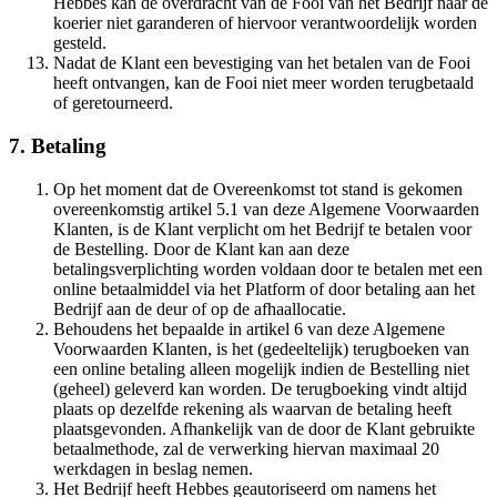
Hebbes kan de overdracht van de Fooi van het Bedrijf naar de
koerier niet garanderen of hiervoor verantwoordelijk worden
gesteld. ​​​​‌ ‍ ​‍​‍‌‍ ‌ ​‍‌‍‍‌‌‍‌ ‌‍‍‌‌‍ ‍​‍​‍​ ‍‍​‍​‍‌ ​ ‌‍​‌‌‍ ‍‌‍‍‌‌ ‌​‌ ‍‌​‍ ‍‌‍‍‌‌‍ ​‍​‍​‍ ​​‍​‍‌‍‍​‌ ​‍‌‍‌‌‌‍‌‍​‍​‍​ ‍‍​‍​‍‌‍‍​‌ ‌​‌ ‌​‌ ​​​ ‍‍​‍ ​‍ ‌‍ ​‌‍ ‌‍​ ‌‍​‌‌‍ ​‌‍‍​‌‍ ‌ ​ ‌ ‌​​ ‍‍​ ​ ​ ​ ​ ​ ​ ​ ​‍ ‌‍‍‌‌‍ ‍‌ ‌​‌‍‌‌‌‍ ‍‌ ‌​​‍ ‌‍‌‌‌‍‌​‌‍‍‌‌ ‌​​‍ ‌‍ ‌‌‍ ‌‍‌​‌‍‌‌​ ‌‌ ​​‌ ​‍‌‍‌‌‌ ​ ‌‍‌‌‌‍ ‍‌ ‌​‌‍​‌‌ ‌​‌‍‍‌‌‍ ‌‍ ‍​ ‍ ‌‍‍‌‌‍‌​​ ‌‌‍‌​​ ​‍‌‍​‍​ ​​​ ​‍​ ‍​​ ​‌​ ‌​​‍ ‌‌‍‌​‌‍​‌​ ‍‌​ ​ ​‍ ‌​ ‌​​ ​‌‌‍‌‍​ ​‍​‍ ‌​ ‍‌‌‍‌‌​ ​‍​ ​‌​‍ ‌‌‍​‌‌‍‌‌‌‍‌‍​ ‌‌​ ​‍‌‍​‌‌‍​ ​ ​‌​ ​‌​ ​ ​ ​‍​ ​​​ ‍ ‌ ‌​‌ ‍‌‌ ​​‌‍‌‌​ ‌‌‍ ​‌‍‌‌‌‍‌ ‌‍​‌‌‍ ​‌‌​​‌‍​‌‌‍‌ ‌‍‌‌​ ‍ ‌ ​​‌‍​‌‌ ‌​‌‍‍​​ ‌‌‍​ ‌‍ ‌‍ ‍‌ ‌​‌‍‌‌‌‍ ‍‌ ‌​​‍‌‌​ ‌‌‌​​‍‌‌ ‌‍‍ ‌‍‌‌‌ ‍‌​‍‌‌​ ​ ‌​‌​​‍‌‌​ ​ ‌​‌​​‍‌‌​ ​‍​ ​‍‌‍​‍​ ‌ ​ ​‍​ ‍‌​ ​‌‌‍​‍‌‍‌​‌‍‌‍‌‍‌‍​ ‌‌‌‍​ ​ ‌‍​‍‌‌​ ​‍​ ​‍​‍‌‌​ ‌‌‌​‌​​‍ ‍‌‍​ ‌‍‍​‌‍‍‌‌‍ ​‌‍‌​‌ ​‍‌‍‌‌‌‍ ‍​‍‌‌​ ‌‌‌​​‍‌‌ ‌‍‍ ‌‍‌‌‌ ‍‌​‍‌‌​ ​ ‌​‌​​‍‌‌​ ​ ‌​‌​​‍‌‌​ ​‍​ ​‍​ ​​‌‍‌​​ ‌‍​ ‌ ​ ‌‌​ ‌ ​ ‌ ‌‍​ ‌‍‌‍‌‍‌‍‌‍‌​​ ​​​‍‌‌​ ​‍​ ​‍​‍‌‌​ ‌‌‌​‌​​‍ ‍‌ ‌​‌‍‌‌‌ ‍​‌ ‌​​ ‌‍​‍‌‍​‌‌ ​ ‌‍‌‌‌‌‌‌‌ ​‍‌‍ ​​ ‌‌‍‍​‌ ‌​‌ ‌​‌ ​​​‍‌‌​ ​ ‌​​‌​‍‌‌​ ​‍‌​‌‍​‍‌‌​ ​‍‌​‌‍‌‍ ​‌‍ ‌‍​ ‌‍​‌‌‍ ​‌‍‍​‌‍ ‌ ​ ‌ ‌​​‍‌‌​ ​ ‌​​‌​ ​ ​ ​ ​ ​ ​ ​ ​‍‌‍‌‍‍‌‌‍‌​​ ‌‌‍‌​​ ​‍‌‍​‍​ ​​​ ​‍​ ‍​​ ​‌​ ‌​​‍ ‌‌‍‌​‌‍​‌​ ‍‌​ ​ ​‍ ‌​ ‌​​ ​‌‌‍‌‍​ ​‍​‍ ‌​ ‍‌‌‍‌‌​ ​‍​ ​‌​‍ ‌‌‍​‌‌‍‌‌‌‍‌‍​ ‌‌​ ​‍‌‍​‌‌‍​ ​ ​‌​ ​‌​ ​ ​ ​‍​ ​​​‍‌‍‌ ‌​‌ ‍‌‌ ​​‌‍‌‌​ ‌‌‍ ​‌‍‌‌‌‍‌ ‌‍​‌‌‍ ​‌‌​​‌‍​‌‌‍‌ ‌‍‌‌​‍‌‍‌ ​​‌‍​‌‌ ‌​‌‍‍​​ ‌‌‍​ ‌‍ ‌‍ ‍‌ ‌​‌‍‌‌‌‍ ‍‌ ‌​​‍‌‌​ ‌‌‌​​‍‌‌ ‌‍‍ ‌‍‌‌‌ ‍‌​‍‌‌​ ​ ‌​‌​​‍‌‌​ ​ ‌​‌​​‍‌‌​ ​‍​ ​‍‌‍​‍​ ‌ ​ ​‍​ ‍‌​ ​‌‌‍​‍‌‍‌​‌‍‌‍‌‍‌‍​ ‌‌‌‍​ ​ ‌‍​‍‌‌​ ​‍​ ​‍​‍‌‌​ ‌‌‌​‌​​‍ ‍‌‍​ ‌‍‍​‌‍‍‌‌‍ ​‌‍‌​‌ ​‍‌‍‌‌‌‍ ‍​‍‌‌​ ‌‌‌​​‍‌‌ ‌‍‍ ‌‍‌‌‌ ‍‌​‍‌‌​ ​ ‌​‌​​‍‌‌​ ​ ‌​‌​​‍‌‌​ ​‍​ ​‍​ ​​‌‍‌​​ ‌‍​ ‌ ​ ‌‌​ ‌ ​ ‌ ‌‍​ ‌‍‌‍‌‍‌‍‌‍‌​​ ​​​‍‌‌​ ​‍​ ​‍​‍‌‌​ ‌‌‌​‌​​‍ ‍‌ ‌​‌‍‌‌‌ ‍​‌ ‌​​‍‌‍‌ ​​‌‍‌‌‌ ​‍‌ ​ ‌ ​​‌‍‌‌‌‍​ ‌ ‌​‌‍‍‌‌ ‌‍‌‍‌‌​ ‌‌ ​​‌ ‌‌‌‍​‍‌‍ ​‌‍‍‌‌ ​ ‌‍‍​‌‍‌‌‌‍‌​​‍​‍‌ ‌
Nadat de Klant een bevestiging van het betalen van de Fooi
heeft ontvangen, kan de Fooi niet meer worden terugbetaald
of geretourneerd.​​​​‌ ‍ ​‍​‍‌‍ ‌ ​‍‌‍‍‌‌‍‌ ‌‍‍‌‌‍ ‍​‍​‍​ ‍‍​‍​‍‌ ​ ‌‍​‌‌‍ ‍‌‍‍‌‌ ‌​‌ ‍‌​‍ ‍‌‍‍‌‌‍ ​‍​‍​‍ ​​‍​‍‌‍‍​‌ ​‍‌‍‌‌‌‍‌‍​‍​‍​ ‍‍​‍​‍‌‍‍​‌ ‌​‌ ‌​‌ ​​​ ‍‍​‍ ​‍ ‌‍ ​‌‍ ‌‍​ ‌‍​‌‌‍ ​‌‍‍​‌‍ ‌ ​ ‌ ‌​​ ‍‍​ ​ ​ ​ ​ ​ ​ ​ ​‍ ‌‍‍‌‌‍ ‍‌ ‌​‌‍‌‌‌‍ ‍‌ ‌​​‍ ‌‍‌‌‌‍‌​‌‍‍‌‌ ‌​​‍ ‌‍ ‌‌‍ ‌‍‌​‌‍‌‌​ ‌‌ ​​‌ ​‍‌‍‌‌‌ ​ ‌‍‌‌‌‍ ‍‌ ‌​‌‍​‌‌ ‌​‌‍‍‌‌‍ ‌‍ ‍​ ‍ ‌‍‍‌‌‍‌​​ ‌‌‍‌​​ ​‍‌‍​‍​ ​​​ ​‍​ ‍​​ ​‌​ ‌​​‍ ‌‌‍‌​‌‍​‌​ ‍‌​ ​ ​‍ ‌​ ‌​​ ​‌‌‍‌‍​ ​‍​‍ ‌​ ‍‌‌‍‌‌​ ​‍​ ​‌​‍ ‌‌‍​‌‌‍‌‌‌‍‌‍​ ‌‌​ ​‍‌‍​‌‌‍​ ​ ​‌​ ​‌​ ​ ​ ​‍​ ​​​ ‍ ‌ ‌​‌ ‍‌‌ ​​‌‍‌‌​ ‌‌‍ ​‌‍‌‌‌‍‌ ‌‍​‌‌‍ ​‌‌​​‌‍​‌‌‍‌ ‌‍‌‌​ ‍ ‌ ​​‌‍​‌‌ ‌​‌‍‍​​ ‌‌‍​ ‌‍ ‌‍ ‍‌ ‌​‌‍‌‌‌‍ ‍‌ ‌​​‍‌‌​ ‌‌‌​​‍‌‌ ‌‍‍ ‌‍‌‌‌ ‍‌​‍‌‌​ ​ ‌​‌​​‍‌‌​ ​ ‌​‌​​‍‌‌​ ​‍​ ​‍​ ​ ‌‍​ ‌‍​‌‌‍‌​‌‍‌‌‌‍‌‌​ ‌ ‌‍​‍‌‍​‍​ ‍‌​ ​‍​ ​​​‍‌‌​ ​‍​ ​‍​‍‌‌​ ‌‌‌​‌​​‍ ‍‌‍​ ‌‍‍​‌‍‍‌‌‍ ​‌‍‌​‌ ​‍‌‍‌‌‌‍ ‍​‍‌‌​ ‌‌‌​​‍‌‌ ‌‍‍ ‌‍‌‌‌ ‍‌​‍‌‌​ ​ ‌​‌​​‍‌‌​ ​ ‌​‌​​‍‌‌​ ​‍​ ​‍​ ​​‌‍‌​​ ‌‍​ ‌ ​ ‌‌​ ‌ ​ ‌ ‌‍​ ‌‍‌‍‌‍‌‍‌‍‌​​ ​​​‍‌‌​ ​‍​ ​‍​‍‌‌​ ‌‌‌​‌​​‍ ‍‌ ‌​‌‍‌‌‌ ‍​‌ ‌​​ ‌‍​‍‌‍​‌‌ ​ ‌‍‌‌‌‌‌‌‌ ​‍‌‍ ​​ ‌‌‍‍​‌ ‌​‌ ‌​‌ ​​​‍‌‌​ ​ ‌​​‌​‍‌‌​ ​‍‌​‌‍​‍‌‌​ ​‍‌​‌‍‌‍ ​‌‍ ‌‍​ ‌‍​‌‌‍ ​‌‍‍​‌‍ ‌ ​ ‌ ‌​​‍‌‌​ ​ ‌​​‌​ ​ ​ ​ ​ ​ ​ ​ ​‍‌‍‌‍‍‌‌‍‌​​ ‌‌‍‌​​ ​‍‌‍​‍​ ​​​ ​‍​ ‍​​ ​‌​ ‌​​‍ ‌‌‍‌​‌‍​‌​ ‍‌​ ​ ​‍ ‌​ ‌​​ ​‌‌‍‌‍​ ​‍​‍ ‌​ ‍‌‌‍‌‌​ ​‍​ ​‌​‍ ‌‌‍​‌‌‍‌‌‌‍‌‍​ ‌‌​ ​‍‌‍​‌‌‍​ ​ ​‌​ ​‌​ ​ ​ ​‍​ ​​​‍‌‍‌ ‌​‌ ‍‌‌ ​​‌‍‌‌​ ‌‌‍ ​‌‍‌‌‌‍‌ ‌‍​‌‌‍ ​‌‌​​‌‍​‌‌‍‌ ‌‍‌‌​‍‌‍‌ ​​‌‍​‌‌ ‌​‌‍‍​​ ‌‌‍​ ‌‍ ‌‍ ‍‌ ‌​‌‍‌‌‌‍ ‍‌ ‌​​‍‌‌​ ‌‌‌​​‍‌‌ ‌‍‍ ‌‍‌‌‌ ‍‌​‍‌‌​ ​ ‌​‌​​‍‌‌​ ​ ‌​‌​​‍‌‌​ ​‍​ ​‍​ ​ ‌‍​ ‌‍​‌‌‍‌​‌‍‌‌‌‍‌‌​ ‌ ‌‍​‍‌‍​‍​ ‍‌​ ​‍​ ​​​‍‌‌​ ​‍​ ​‍​‍‌‌​ ‌‌‌​‌​​‍ ‍‌‍​ ‌‍‍​‌‍‍‌‌‍ ​‌‍‌​‌ ​‍‌‍‌‌‌‍ ‍​‍‌‌​ ‌‌‌​​‍‌‌ ‌‍‍ ‌‍‌‌‌ ‍‌​‍‌‌​ ​ ‌​‌​​‍‌‌​ ​ ‌​‌​​‍‌‌​ ​‍​ ​‍​ ​​‌‍‌​​ ‌‍​ ‌ ​ ‌‌​ ‌ ​ ‌ ‌‍​ ‌‍‌‍‌‍‌‍‌‍‌​​ ​​​‍‌‌​ ​‍​ ​‍​‍‌‌​ ‌‌‌​‌​​‍ ‍‌ ‌​‌‍‌‌‌ ‍​‌ ‌​​‍‌‍‌ ​​‌‍‌‌‌ ​‍‌ ​ ‌ ​​‌‍‌‌‌‍​ ‌ ‌​‌‍‍‌‌ ‌‍‌‍‌‌​ ‌‌ ​​‌ ‌‌‌‍​‍‌‍ ​‌‍‍‌‌ ​ ‌‍‍​‌‍‌‌‌‍‌​​‍​‍‌ ‌
7. Betaling​​​​‌ ‍ ​‍​‍‌‍ ‌ ​‍‌‍‍‌‌‍‌ ‌‍‍‌‌‍ ‍​‍​‍​ ‍‍​‍​‍‌ ​ ‌‍​‌‌‍ ‍‌‍‍‌‌ ‌​‌ ‍‌​‍ ‍‌‍‍‌‌‍ ​‍​‍​‍ ​​‍​‍‌‍‍​‌ ​‍‌‍‌‌‌‍‌‍​‍​‍​ ‍‍​‍​‍‌‍‍​‌ ‌​‌ ‌​‌ ​​​ ‍‍​‍ ​‍ ‌‍ ​‌‍ ‌‍​ ‌‍​‌‌‍ ​‌‍‍​‌‍ ‌ ​ ‌ ‌​​ ‍‍​ ​ ​ ​ ​ ​ ​ ​ ​‍ ‌‍‍‌‌‍ ‍‌ ‌​‌‍‌‌‌‍ ‍‌ ‌​​‍ ‌‍‌‌‌‍‌​‌‍‍‌‌ ‌​​‍ ‌‍ ‌‌‍ ‌‍‌​‌‍‌‌​ ‌‌ ​​‌ ​‍‌‍‌‌‌ ​ ‌‍‌‌‌‍ ‍‌ ‌​‌‍​‌‌ ‌​‌‍‍‌‌‍ ‌‍ ‍​ ‍ ‌‍‍‌‌‍‌​​ ‌‌‍‌​​ ​‍‌‍​‍​ ​​​ ​‍​ ‍​​ ​‌​ ‌​​‍ ‌‌‍‌​‌‍​‌​ ‍‌​ ​ ​‍ ‌​ ‌​​ ​‌‌‍‌‍​ ​‍​‍ ‌​ ‍‌‌‍‌‌​ ​‍​ ​‌​‍ ‌‌‍​‌‌‍‌‌‌‍‌‍​ ‌‌​ ​‍‌‍​‌‌‍​ ​ ​‌​ ​‌​ ​ ​ ​‍​ ​​​ ‍ ‌ ‌​‌ ‍‌‌ ​​‌‍‌‌​ ‌‌‍ ​‌‍‌‌‌‍‌ ‌‍​‌‌‍ ​‌‌​​‌‍​‌‌‍‌ ‌‍‌‌​ ‍ ‌ ​​‌‍​‌‌ ‌​‌‍‍​​ ‌‌‍​ ‌‍ ‌‍ ‍‌ ‌​‌‍‌‌‌‍ ‍‌ ‌​​‍‌‌​ ‌‌‌​​‍‌‌ ‌‍‍ ‌‍‌‌‌ ‍‌​‍‌‌​ ​ ‌​‌​​‍‌‌​ ​ ‌​‌​​‍‌‌​ ​‍​ ​‍​ ​ ​ ‌‌​ ‍‌​ ‌ ‌‍‌‌​ ‌​​ ‍‌​ ‍‌​ ‌‍‌‍​‍​ ​​​ ​‌​‍‌‌​ ​‍​ ​‍​‍‌‌​ ‌‌‌​‌​​‍ ‍‌‍​ ‌‍‍​‌‍‍‌‌‍ ​‌‍‌​‌ ​‍‌‍‌‌‌‍ ‍​‍‌‌​ ‌‌‌​​‍‌‌ ‌‍‍ ‌‍‌‌‌ ‍‌​‍‌‌​ ​ ‌​‌​​‍‌‌​ ​ ‌​‌​​‍‌‌​ ​‍​ ​‍‌‍​‌​ ​ ‌‍​‍​ ‌‌​ ‌‍​ ‍​​ ‌‌​ ‌‌​ ‍‌​ ​‍​ ‌‌‌‍​ ​‍‌‌​ ​‍​ ​‍​‍‌‌​ ‌‌‌​‌​​‍ ‍‌ ‌​‌‍‌‌‌ ‍​‌ ‌​​ ‌‍​‍‌‍​‌‌ ​ ‌‍‌‌‌‌‌‌‌ ​‍‌‍ ​​ ‌‌‍‍​‌ ‌​‌ ‌​‌ ​​​‍‌‌​ ​ ‌​​‌​‍‌‌​ ​‍‌​‌‍​‍‌‌​ ​‍‌​‌‍‌‍ ​‌‍ ‌‍​ ‌‍​‌‌‍ ​‌‍‍​‌‍ ‌ ​ ‌ ‌​​‍‌‌​ ​ ‌​​‌​ ​ ​ ​ ​ ​ ​ ​ ​‍‌‍‌‍‍‌‌‍‌​​ ‌‌‍‌​​ ​‍‌‍​‍​ ​​​ ​‍​ ‍​​ ​‌​ ‌​​‍ ‌‌‍‌​‌‍​‌​ ‍‌​ ​ ​‍ ‌​ ‌​​ ​‌‌‍‌‍​ ​‍​‍ ‌​ ‍‌‌‍‌‌​ ​‍​ ​‌​‍ ‌‌‍​‌‌‍‌‌‌‍‌‍​ ‌‌​ ​‍‌‍​‌‌‍​ ​ ​‌​ ​‌​ ​ ​ ​‍​ ​​​‍‌‍‌ ‌​‌ ‍‌‌ ​​‌‍‌‌​ ‌‌‍ ​‌‍‌‌‌‍‌ ‌‍​‌‌‍ ​‌‌​​‌‍​‌‌‍‌ ‌‍‌‌​‍‌‍‌ ​​‌‍​‌‌ ‌​‌‍‍​​ ‌‌‍​ ‌‍ ‌‍ ‍‌ ‌​‌‍‌‌‌‍ ‍‌ ‌​​‍‌‌​ ‌‌‌​​‍‌‌ ‌‍‍ ‌‍‌‌‌ ‍‌​‍‌‌​ ​ ‌​‌​​‍‌‌​ ​ ‌​‌​​‍‌‌​ ​‍​ ​‍​ ​ ​ ‌‌​ ‍‌​ ‌ ‌‍‌‌​ ‌​​ ‍‌​ ‍‌​ ‌‍‌‍​‍​ ​​​ ​‌​‍‌‌​ ​‍​ ​‍​‍‌‌​ ‌‌‌​‌​​‍ ‍‌‍​ ‌‍‍​‌‍‍‌‌‍ ​‌‍‌​‌ ​‍‌‍‌‌‌‍ ‍​‍‌‌​ ‌‌‌​​‍‌‌ ‌‍‍ ‌‍‌‌‌ ‍‌​‍‌‌​ ​ ‌​‌​​‍‌‌​ ​ ‌​‌​​‍‌‌​ ​‍​ ​‍‌‍​‌​ ​ ‌‍​‍​ ‌‌​ ‌‍​ ‍​​ ‌‌​ ‌‌​ ‍‌​ ​‍​ ‌‌‌‍​ ​‍‌‌​ ​‍​ ​‍​‍‌‌​ ‌‌‌​‌​​‍ ‍‌ ‌​‌‍‌‌‌ ‍​‌ ‌​​‍‌‍‌ ​​‌‍‌‌‌ ​‍‌ ​ ‌ ​​‌‍‌‌‌‍​ ‌ ‌​‌‍‍‌‌ ‌‍‌‍‌‌​ ‌‌ ​​‌ ‌‌‌‍​‍‌‍ ​‌‍‍‌‌ ​ ‌‍‍​‌‍‌‌‌‍‌​​‍​‍‌ ‌
Op het moment dat de Overeenkomst tot stand is gekomen
overeenkomstig artikel 5.1 van deze Algemene Voorwaarden
Klanten, is de Klant verplicht om het Bedrijf te betalen voor
de Bestelling. Door de Klant kan aan deze
betalingsverplichting worden voldaan door te betalen met een
online betaalmiddel via het Platform of door betaling aan het
Bedrijf aan de deur of op de afhaallocatie. ​​​​‌ ‍ ​‍​‍‌‍ ‌ ​‍‌‍‍‌‌‍‌ ‌‍‍‌‌‍ ‍​‍​‍​ ‍‍​‍​‍‌ ​ ‌‍​‌‌‍ ‍‌‍‍‌‌ ‌​‌ ‍‌​‍ ‍‌‍‍‌‌‍ ​‍​‍​‍ ​​‍​‍‌‍‍​‌ ​‍‌‍‌‌‌‍‌‍​‍​‍​ ‍‍​‍​‍‌‍‍​‌ ‌​‌ ‌​‌ ​​​ ‍‍​‍ ​‍ ‌‍ ​‌‍ ‌‍​ ‌‍​‌‌‍ ​‌‍‍​‌‍ ‌ ​ ‌ ‌​​ ‍‍​ ​ ​ ​ ​ ​ ​ ​ ​‍ ‌‍‍‌‌‍ ‍‌ ‌​‌‍‌‌‌‍ ‍‌ ‌​​‍ ‌‍‌‌‌‍‌​‌‍‍‌‌ ‌​​‍ ‌‍ ‌‌‍ ‌‍‌​‌‍‌‌​ ‌‌ ​​‌ ​‍‌‍‌‌‌ ​ ‌‍‌‌‌‍ ‍‌ ‌​‌‍​‌‌ ‌​‌‍‍‌‌‍ ‌‍ ‍​ ‍ ‌‍‍‌‌‍‌​​ ‌‌‍‌​​ ​‍‌‍​‍​ ​​​ ​‍​ ‍​​ ​‌​ ‌​​‍ ‌‌‍‌​‌‍​‌​ ‍‌​ ​ ​‍ ‌​ ‌​​ ​‌‌‍‌‍​ ​‍​‍ ‌​ ‍‌‌‍‌‌​ ​‍​ ​‌​‍ ‌‌‍​‌‌‍‌‌‌‍‌‍​ ‌‌​ ​‍‌‍​‌‌‍​ ​ ​‌​ ​‌​ ​ ​ ​‍​ ​​​ ‍ ‌ ‌​‌ ‍‌‌ ​​‌‍‌‌​ ‌‌‍ ​‌‍‌‌‌‍‌ ‌‍​‌‌‍ ​‌‌​​‌‍​‌‌‍‌ ‌‍‌‌​ ‍ ‌ ​​‌‍​‌‌ ‌​‌‍‍​​ ‌‌‍​ ‌‍ ‌‍ ‍‌ ‌​‌‍‌‌‌‍ ‍‌ ‌​​‍‌‌​ ‌‌‌​​‍‌‌ ‌‍‍ ‌‍‌‌‌ ‍‌​‍‌‌​ ​ ‌​‌​​‍‌‌​ ​ ‌​‌​​‍‌‌​ ​‍​ ​‍‌‍‌​‌‍‌​​ ‌‌​ ‌‌​ ​ ‌‍‌‍‌‍​‌​ ​ ‌‍​‌‌‍​‍​ ‍​‌‍‌​​‍‌‌​ ​‍​ ​‍​‍‌‌​ ‌‌‌​‌​​‍ ‍‌‍​ ‌‍‍​‌‍‍‌‌‍ ​‌‍‌​‌ ​‍‌‍‌‌‌‍ ‍​‍‌‌​ ‌‌‌​​‍‌‌ ‌‍‍ ‌‍‌‌‌ ‍‌​‍‌‌​ ​ ‌​‌​​‍‌‌​ ​ ‌​‌​​‍‌‌​ ​‍​ ​‍​ ​‌‌‍​‍‌‍​‌​ ​​​ ‌​‌‍‌‍​ ‌‌‌‍​‌‌‍​‍​ ‌ ‌‍​‌​ ​ ​‍‌‌​ ​‍​ ​‍​‍‌‌​ ‌‌‌​‌​​‍ ‍‌ ‌​‌‍‌‌‌ ‍​‌ ‌​​ ‌‍​‍‌‍​‌‌ ​ ‌‍‌‌‌‌‌‌‌ ​‍‌‍ ​​ ‌‌‍‍​‌ ‌​‌ ‌​‌ ​​​‍‌‌​ ​ ‌​​‌​‍‌‌​ ​‍‌​‌‍​‍‌‌​ ​‍‌​‌‍‌‍ ​‌‍ ‌‍​ ‌‍​‌‌‍ ​‌‍‍​‌‍ ‌ ​ ‌ ‌​​‍‌‌​ ​ ‌​​‌​ ​ ​ ​ ​ ​ ​ ​ ​‍‌‍‌‍‍‌‌‍‌​​ ‌‌‍‌​​ ​‍‌‍​‍​ ​​​ ​‍​ ‍​​ ​‌​ ‌​​‍ ‌‌‍‌​‌‍​‌​ ‍‌​ ​ ​‍ ‌​ ‌​​ ​‌‌‍‌‍​ ​‍​‍ ‌​ ‍‌‌‍‌‌​ ​‍​ ​‌​‍ ‌‌‍​‌‌‍‌‌‌‍‌‍​ ‌‌​ ​‍‌‍​‌‌‍​ ​ ​‌​ ​‌​ ​ ​ ​‍​ ​​​‍‌‍‌ ‌​‌ ‍‌‌ ​​‌‍‌‌​ ‌‌‍ ​‌‍‌‌‌‍‌ ‌‍​‌‌‍ ​‌‌​​‌‍​‌‌‍‌ ‌‍‌‌​‍‌‍‌ ​​‌‍​‌‌ ‌​‌‍‍​​ ‌‌‍​ ‌‍ ‌‍ ‍‌ ‌​‌‍‌‌‌‍ ‍‌ ‌​​‍‌‌​ ‌‌‌​​‍‌‌ ‌‍‍ ‌‍‌‌‌ ‍‌​‍‌‌​ ​ ‌​‌​​‍‌‌​ ​ ‌​‌​​‍‌‌​ ​‍​ ​‍‌‍‌​‌‍‌​​ ‌‌​ ‌‌​ ​ ‌‍‌‍‌‍​‌​ ​ ‌‍​‌‌‍​‍​ ‍​‌‍‌​​‍‌‌​ ​‍​ ​‍​‍‌‌​ ‌‌‌​‌​​‍ ‍‌‍​ ‌‍‍​‌‍‍‌‌‍ ​‌‍‌​‌ ​‍‌‍‌‌‌‍ ‍​‍‌‌​ ‌‌‌​​‍‌‌ ‌‍‍ ‌‍‌‌‌ ‍‌​‍‌‌​ ​ ‌​‌​​‍‌‌​ ​ ‌​‌​​‍‌‌​ ​‍​ ​‍​ ​‌‌‍​‍‌‍​‌​ ​​​ ‌​‌‍‌‍​ ‌‌‌‍​‌‌‍​‍​ ‌ ‌‍​‌​ ​ ​‍‌‌​ ​‍​ ​‍​‍‌‌​ ‌‌‌​‌​​‍ ‍‌ ‌​‌‍‌‌‌ ‍​‌ ‌​​‍‌‍‌ ​​‌‍‌‌‌ ​‍‌ ​ ‌ ​​‌‍‌‌‌‍​ ‌ ‌​‌‍‍‌‌ ‌‍‌‍‌‌​ ‌‌ ​​‌ ‌‌‌‍​‍‌‍ ​‌‍‍‌‌ ​ ‌‍‍​‌‍‌‌‌‍‌​​‍​‍‌ ‌
Behoudens het bepaalde in artikel 6 van deze Algemene
Voorwaarden Klanten, is het (gedeeltelijk) terugboeken van
een online betaling alleen mogelijk indien de Bestelling niet
(geheel) geleverd kan worden. De terugboeking vindt altijd
plaats op dezelfde rekening als waarvan de betaling heeft
plaatsgevonden. Afhankelijk van de door de Klant gebruikte
betaalmethode, zal de verwerking hiervan maximaal 20
werkdagen in beslag nemen. ​​​​‌ ‍ ​‍​‍‌‍ ‌ ​‍‌‍‍‌‌‍‌ ‌‍‍‌‌‍ ‍​‍​‍​ ‍‍​‍​‍‌ ​ ‌‍​‌‌‍ ‍‌‍‍‌‌ ‌​‌ ‍‌​‍ ‍‌‍‍‌‌‍ ​‍​‍​‍ ​​‍​‍‌‍‍​‌ ​‍‌‍‌‌‌‍‌‍​‍​‍​ ‍‍​‍​‍‌‍‍​‌ ‌​‌ ‌​‌ ​​​ ‍‍​‍ ​‍ ‌‍ ​‌‍ ‌‍​ ‌‍​‌‌‍ ​‌‍‍​‌‍ ‌ ​ ‌ ‌​​ ‍‍​ ​ ​ ​ ​ ​ ​ ​ ​‍ ‌‍‍‌‌‍ ‍‌ ‌​‌‍‌‌‌‍ ‍‌ ‌​​‍ ‌‍‌‌‌‍‌​‌‍‍‌‌ ‌​​‍ ‌‍ ‌‌‍ ‌‍‌​‌‍‌‌​ ‌‌ ​​‌ ​‍‌‍‌‌‌ ​ ‌‍‌‌‌‍ ‍‌ ‌​‌‍​‌‌ ‌​‌‍‍‌‌‍ ‌‍ ‍​ ‍ ‌‍‍‌‌‍‌​​ ‌‌‍‌​​ ​‍‌‍​‍​ ​​​ ​‍​ ‍​​ ​‌​ ‌​​‍ ‌‌‍‌​‌‍​‌​ ‍‌​ ​ ​‍ ‌​ ‌​​ ​‌‌‍‌‍​ ​‍​‍ ‌​ ‍‌‌‍‌‌​ ​‍​ ​‌​‍ ‌‌‍​‌‌‍‌‌‌‍‌‍​ ‌‌​ ​‍‌‍​‌‌‍​ ​ ​‌​ ​‌​ ​ ​ ​‍​ ​​​ ‍ ‌ ‌​‌ ‍‌‌ ​​‌‍‌‌​ ‌‌‍ ​‌‍‌‌‌‍‌ ‌‍​‌‌‍ ​‌‌​​‌‍​‌‌‍‌ ‌‍‌‌​ ‍ ‌ ​​‌‍​‌‌ ‌​‌‍‍​​ ‌‌‍​ ‌‍ ‌‍ ‍‌ ‌​‌‍‌‌‌‍ ‍‌ ‌​​‍‌‌​ ‌‌‌​​‍‌‌ ‌‍‍ ‌‍‌‌‌ ‍‌​‍‌‌​ ​ ‌​‌​​‍‌‌​ ​ ‌​‌​​‍‌‌​ ​‍​ ​‍‌‍‌‍‌‍​‍‌‍‌‍​ ​‌‌‍​‍​ ‌‌‌‍​‌​ ‍‌​ ‍​​ ‌‌​ ‍​‌‍‌‌​‍‌‌​ ​‍​ ​‍​‍‌‌​ ‌‌‌​‌​​‍ ‍‌‍​ ‌‍‍​‌‍‍‌‌‍ ​‌‍‌​‌ ​‍‌‍‌‌‌‍ ‍​‍‌‌​ ‌‌‌​​‍‌‌ ‌‍‍ ‌‍‌‌‌ ‍‌​‍‌‌​ ​ ‌​‌​​‍‌‌​ ​ ‌​‌​​‍‌‌​ ​‍​ ​‍​ ​‌‌‍​‍‌‍​‌​ ​​​ ‌​‌‍‌‍​ ‌‌‌‍​‌‌‍​‍​ ‌ ‌‍​‌​ ​ ​‍‌‌​ ​‍​ ​‍​‍‌‌​ ‌‌‌​‌​​‍ ‍‌ ‌​‌‍‌‌‌ ‍​‌ ‌​​ ‌‍​‍‌‍​‌‌ ​ ‌‍‌‌‌‌‌‌‌ ​‍‌‍ ​​ ‌‌‍‍​‌ ‌​‌ ‌​‌ ​​​‍‌‌​ ​ ‌​​‌​‍‌‌​ ​‍‌​‌‍​‍‌‌​ ​‍‌​‌‍‌‍ ​‌‍ ‌‍​ ‌‍​‌‌‍ ​‌‍‍​‌‍ ‌ ​ ‌ ‌​​‍‌‌​ ​ ‌​​‌​ ​ ​ ​ ​ ​ ​ ​ ​‍‌‍‌‍‍‌‌‍‌​​ ‌‌‍‌​​ ​‍‌‍​‍​ ​​​ ​‍​ ‍​​ ​‌​ ‌​​‍ ‌‌‍‌​‌‍​‌​ ‍‌​ ​ ​‍ ‌​ ‌​​ ​‌‌‍‌‍​ ​‍​‍ ‌​ ‍‌‌‍‌‌​ ​‍​ ​‌​‍ ‌‌‍​‌‌‍‌‌‌‍‌‍​ ‌‌​ ​‍‌‍​‌‌‍​ ​ ​‌​ ​‌​ ​ ​ ​‍​ ​​​‍‌‍‌ ‌​‌ ‍‌‌ ​​‌‍‌‌​ ‌‌‍ ​‌‍‌‌‌‍‌ ‌‍​‌‌‍ ​‌‌​​‌‍​‌‌‍‌ ‌‍‌‌​‍‌‍‌ ​​‌‍​‌‌ ‌​‌‍‍​​ ‌‌‍​ ‌‍ ‌‍ ‍‌ ‌​‌‍‌‌‌‍ ‍‌ ‌​​‍‌‌​ ‌‌‌​​‍‌‌ ‌‍‍ ‌‍‌‌‌ ‍‌​‍‌‌​ ​ ‌​‌​​‍‌‌​ ​ ‌​‌​​‍‌‌​ ​‍​ ​‍‌‍‌‍‌‍​‍‌‍‌‍​ ​‌‌‍​‍​ ‌‌‌‍​‌​ ‍‌​ ‍​​ ‌‌​ ‍​‌‍‌‌​‍‌‌​ ​‍​ ​‍​‍‌‌​ ‌‌‌​‌​​‍ ‍‌‍​ ‌‍‍​‌‍‍‌‌‍ ​‌‍‌​‌ ​‍‌‍‌‌‌‍ ‍​‍‌‌​ ‌‌‌​​‍‌‌ ‌‍‍ ‌‍‌‌‌ ‍‌​‍‌‌​ ​ ‌​‌​​‍‌‌​ ​ ‌​‌​​‍‌‌​ ​‍​ ​‍​ ​‌‌‍​‍‌‍​‌​ ​​​ ‌​‌‍‌‍​ ‌‌‌‍​‌‌‍​‍​ ‌ ‌‍​‌​ ​ ​‍‌‌​ ​‍​ ​‍​‍‌‌​ ‌‌‌​‌​​‍ ‍‌ ‌​‌‍‌‌‌ ‍​‌ ‌​​‍‌‍‌ ​​‌‍‌‌‌ ​‍‌ ​ ‌ ​​‌‍‌‌‌‍​ ‌ ‌​‌‍‍‌‌ ‌‍‌‍‌‌​ ‌‌ ​​‌ ‌‌‌‍​‍‌‍ ​‌‍‍‌‌ ​ ‌‍‍​‌‍‌‌‌‍‌​​‍​‍‌ ‌
Het Bedrijf heeft Hebbes geautoriseerd om namens het