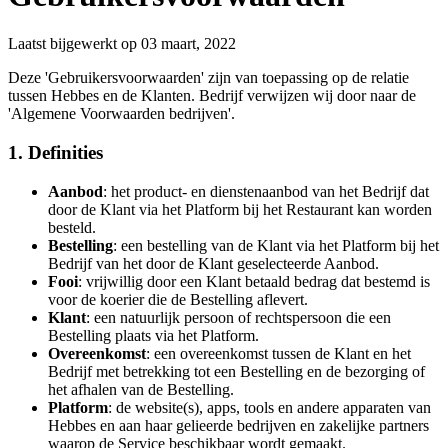
Laatst bijgewerkt op 03 maart, 2022
Deze 'Gebruikersvoorwaarden' zijn van toepassing op de relatie
tussen Hebbes en de Klanten. Bedrijf verwijzen wij door naar de
'Algemene Voorwaarden bedrijven'.​​​​‌ ‍ ​‍​‍‌‍ ‌ ​‍‌‍‍‌‌‍‌ ‌‍‍‌‌‍ ‍​‍​‍​ ‍‍​‍​‍‌ ​ ‌‍​‌‌‍ ‍‌‍‍‌‌ ‌​‌ ‍‌​‍ ‍‌‍‍‌‌‍ ​‍​‍​‍ ​​‍​‍‌‍‍​‌ ​‍‌‍‌‌‌‍‌‍​‍​‍​ ‍‍​‍​‍‌‍‍​‌ ‌​‌ ‌​‌ ​​​ ‍‍​‍ ​‍ ‌‍ ​‌‍ ‌‍​ ‌‍​‌‌‍ ​‌‍‍​‌‍ ‌ ​ ‌ ‌​​ ‍‍​ ​ ​ ​ ​ ​ ​ ​ ​‍ ‌‍‍‌‌‍ ‍‌ ‌​‌‍‌‌‌‍ ‍‌ ‌​​‍ ‌‍‌‌‌‍‌​‌‍‍‌‌ ‌​​‍ ‌‍ ‌‌‍ ‌‍‌​‌‍‌‌​ ‌‌ ​​‌ ​‍‌‍‌‌‌ ​ ‌‍‌‌‌‍ ‍‌ ‌​‌‍​‌‌ ‌​‌‍‍‌‌‍ ‌‍ ‍​ ‍ ‌‍‍‌‌‍‌​​ ‌‌‍‌​​ ​‍‌‍​‍​ ​​​ ​‍​ ‍​​ ​‌​ ‌​​‍ ‌‌‍‌​‌‍​‌​ ‍‌​ ​ ​‍ ‌​ ‌​​ ​‌‌‍‌‍​ ​‍​‍ ‌​ ‍‌‌‍‌‌​ ​‍​ ​‌​‍ ‌‌‍​‌‌‍‌‌‌‍‌‍​ ‌‌​ ​‍‌‍​‌‌‍​ ​ ​‌​ ​‌​ ​ ​ ​‍​ ​​​ ‍ ‌ ‌​‌ ‍‌‌ ​​‌‍‌‌​ ‌‌‍ ​‌‍‌‌‌‍‌ ‌‍​‌‌‍ ​‌‌​​‌‍​‌‌‍‌ ‌‍‌‌​ ‍ ‌ ​​‌‍​‌‌ ‌​‌‍‍​​ ‌‌‍​ ‌‍ ‌‍ ‍‌ ‌​‌‍‌‌‌‍ ‍‌ ‌​​‍‌‌​ ‌‌‌​​‍‌‌ ‌‍‍ ‌‍‌‌‌ ‍‌​‍‌‌​ ​ ‌​‌​​‍‌‌​ ​ ‌​‌​​‍‌‌​ ​‍​ ​‍​ ‍​​ ‌ ‌‍​‍​ ‍​​ ‍​​ ‌‌​ ‌​​ ​ ​ ‌ ​ ‌​​ ‌​‌‍​ ​‍‌‌​ ​‍​ ​‍​‍‌‌​ ‌‌‌​‌​​‍ ‍‌‍​ ‌‍‍​‌‍‍‌‌‍ ​‌‍‌​‌ ​‍‌‍‌‌‌‍ ‍​‍‌‌​ ‌‌‌​​‍‌‌ ‌‍‍ ‌‍‌‌‌ ‍‌​‍‌‌​ ​ ‌​‌​​‍‌‌​ ​ ‌​‌​​‍‌‌​ ​‍​ ​‍​ ​​​ ‍​‌‍​ ‌‍‌‍‌‍‌‌‌‍​ ​ ​​​ ‌ ​ ‌‌​ ​‍​ ​ ​ ‌‍​‍‌‌​ ​‍​ ​‍​‍‌‌​ ‌‌‌​‌​​‍ ‍‌ ‌​‌‍‌‌‌ ‍​‌ ‌​​ ‌‍​‍‌‍​‌‌ ​ ‌‍‌‌‌‌‌‌‌ ​‍‌‍ ​​ ‌‌‍‍​‌ ‌​‌ ‌​‌ ​​​‍‌‌​ ​ ‌​​‌​‍‌‌​ ​‍‌​‌‍​‍‌‌​ ​‍‌​‌‍‌‍ ​‌‍ ‌‍​ ‌‍​‌‌‍ ​‌‍‍​‌‍ ‌ ​ ‌ ‌​​‍‌‌​ ​ ‌​​‌​ ​ ​ ​ ​ ​ ​ ​ ​‍‌‍‌‍‍‌‌‍‌​​ ‌‌‍‌​​ ​‍‌‍​‍​ ​​​ ​‍​ ‍​​ ​‌​ ‌​​‍ ‌‌‍‌​‌‍​‌​ ‍‌​ ​ ​‍ ‌​ ‌​​ ​‌‌‍‌‍​ ​‍​‍ ‌​ ‍‌‌‍‌‌​ ​‍​ ​‌​‍ ‌‌‍​‌‌‍‌‌‌‍‌‍​ ‌‌​ ​‍‌‍​‌‌‍​ ​ ​‌​ ​‌​ ​ ​ ​‍​ ​​​‍‌‍‌ ‌​‌ ‍‌‌ ​​‌‍‌‌​ ‌‌‍ ​‌‍‌‌‌‍‌ ‌‍​‌‌‍ ​‌‌​​‌‍​‌‌‍‌ ‌‍‌‌​‍‌‍‌ ​​‌‍​‌‌ ‌​‌‍‍​​ ‌‌‍​ ‌‍ ‌‍ ‍‌ ‌​‌‍‌‌‌‍ ‍‌ ‌​​‍‌‌​ ‌‌‌​​‍‌‌ ‌‍‍ ‌‍‌‌‌ ‍‌​‍‌‌​ ​ ‌​‌​​‍‌‌​ ​ ‌​‌​​‍‌‌​ ​‍​ ​‍​ ‍​​ ‌ ‌‍​‍​ ‍​​ ‍​​ ‌‌​ ‌​​ ​ ​ ‌ ​ ‌​​ ‌​‌‍​ ​‍‌‌​ ​‍​ ​‍​‍‌‌​ ‌‌‌​‌​​‍ ‍‌‍​ ‌‍‍​‌‍‍‌‌‍ ​‌‍‌​‌ ​‍‌‍‌‌‌‍ ‍​‍‌‌​ ‌‌‌​​‍‌‌ ‌‍‍ ‌‍‌‌‌ ‍‌​‍‌‌​ ​ ‌​‌​​‍‌‌​ ​ ‌​‌​​‍‌‌​ ​‍​ ​‍​ ​​​ ‍​‌‍​ ‌‍‌‍‌‍‌‌‌‍​ ​ ​​​ ‌ ​ ‌‌​ ​‍​ ​ ​ ‌‍​‍‌‌​ ​‍​ ​‍​‍‌‌​ ‌‌‌​‌​​‍ ‍‌ ‌​‌‍‌‌‌ ‍​‌ ‌​​‍‌‍‌ ​​‌‍‌‌‌ ​‍‌ ​ ‌ ​​‌‍‌‌‌‍​ ‌ ‌​‌‍‍‌‌ ‌‍‌‍‌‌​ ‌‌ ​​‌ ‌‌‌‍​‍‌‍ ​‌‍‍‌‌ ​ ‌‍‍​‌‍‌‌‌‍‌​​‍​‍‌ ‌
1. Definities​​​​‌ ‍ ​‍​‍‌‍ ‌ ​‍‌‍‍‌‌‍‌ ‌‍‍‌‌‍ ‍​‍​‍​ ‍‍​‍​‍‌ ​ ‌‍​‌‌‍ ‍‌‍‍‌‌ ‌​‌ ‍‌​‍ ‍‌‍‍‌‌‍ ​‍​‍​‍ ​​‍​‍‌‍‍​‌ ​‍‌‍‌‌‌‍‌‍​‍​‍​ ‍‍​‍​‍‌‍‍​‌ ‌​‌ ‌​‌ ​​​ ‍‍​‍ ​‍ ‌‍ ​‌‍ ‌‍​ ‌‍​‌‌‍ ​‌‍‍​‌‍ ‌ ​ ‌ ‌​​ ‍‍​ ​ ​ ​ ​ ​ ​ ​ ​‍ ‌‍‍‌‌‍ ‍‌ ‌​‌‍‌‌‌‍ ‍‌ ‌​​‍ ‌‍‌‌‌‍‌​‌‍‍‌‌ ‌​​‍ ‌‍ ‌‌‍ ‌‍‌​‌‍‌‌​ ‌‌ ​​‌ ​‍‌‍‌‌‌ ​ ‌‍‌‌‌‍ ‍‌ ‌​‌‍​‌‌ ‌​‌‍‍‌‌‍ ‌‍ ‍​ ‍ ‌‍‍‌‌‍‌​​ ‌‌‍‌​​ ​‍‌‍​‍​ ​​​ ​‍​ ‍​​ ​‌​ ‌​​‍ ‌‌‍‌​‌‍​‌​ ‍‌​ ​ ​‍ ‌​ ‌​​ ​‌‌‍‌‍​ ​‍​‍ ‌​ ‍‌‌‍‌‌​ ​‍​ ​‌​‍ ‌‌‍​‌‌‍‌‌‌‍‌‍​ ‌‌​ ​‍‌‍​‌‌‍​ ​ ​‌​ ​‌​ ​ ​ ​‍​ ​​​ ‍ ‌ ‌​‌ ‍‌‌ ​​‌‍‌‌​ ‌‌‍ ​‌‍‌‌‌‍‌ ‌‍​‌‌‍ ​‌‌​​‌‍​‌‌‍‌ ‌‍‌‌​ ‍ ‌ ​​‌‍​‌‌ ‌​‌‍‍​​ ‌‌‍​ ‌‍ ‌‍ ‍‌ ‌​‌‍‌‌‌‍ ‍‌ ‌​​‍‌‌​ ‌‌‌​​‍‌‌ ‌‍‍ ‌‍‌‌‌ ‍‌​‍‌‌​ ​ ‌​‌​​‍‌‌​ ​ ‌​‌​​‍‌‌​ ​‍​ ​‍‌‍‌​‌‍​‍‌‍‌‌‌‍​ ‌‍‌​​ ​​‌‍‌‍​ ‌‍‌‍‌‌​ ‌‍​ ‍​‌‍​‌​‍‌‌​ ​‍​ ​‍​‍‌‌​ ‌‌‌​‌​​‍ ‍‌‍​ ‌‍‍​‌‍‍‌‌‍ ​‌‍‌​‌ ​‍‌‍‌‌‌‍ ‍​‍‌‌​ ‌‌‌​​‍‌‌ ‌‍‍ ‌‍‌‌‌ ‍‌​‍‌‌​ ​ ‌​‌​​‍‌‌​ ​ ‌​‌​​‍‌‌​ ​‍​ ​‍‌‍‌‍‌‍​‌‌‍​‍​ ‌‌​ ​‍​ ‍​​ ​​​ ‌​​ ‌‍‌‍‌‍​ ​​​ ‍​​‍‌‌​ ​‍​ ​‍​‍‌‌​ ‌‌‌​‌​​‍ ‍‌ ‌​‌‍‌‌‌ ‍​‌ ‌​​ ‌‍​‍‌‍​‌‌ ​ ‌‍‌‌‌‌‌‌‌ ​‍‌‍ ​​ ‌‌‍‍​‌ ‌​‌ ‌​‌ ​​​‍‌‌​ ​ ‌​​‌​‍‌‌​ ​‍‌​‌‍​‍‌‌​ ​‍‌​‌‍‌‍ ​‌‍ ‌‍​ ‌‍​‌‌‍ ​‌‍‍​‌‍ ‌ ​ ‌ ‌​​‍‌‌​ ​ ‌​​‌​ ​ ​ ​ ​ ​ ​ ​ ​‍‌‍‌‍‍‌‌‍‌​​ ‌‌‍‌​​ ​‍‌‍​‍​ ​​​ ​‍​ ‍​​ ​‌​ ‌​​‍ ‌‌‍‌​‌‍​‌​ ‍‌​ ​ ​‍ ‌​ ‌​​ ​‌‌‍‌‍​ ​‍​‍ ‌​ ‍‌‌‍‌‌​ ​‍​ ​‌​‍ ‌‌‍​‌‌‍‌‌‌‍‌‍​ ‌‌​ ​‍‌‍​‌‌‍​ ​ ​‌​ ​‌​ ​ ​ ​‍​ ​​​‍‌‍‌ ‌​‌ ‍‌‌ ​​‌‍‌‌​ ‌‌‍ ​‌‍‌‌‌‍‌ ‌‍​‌‌‍ ​‌‌​​‌‍​‌‌‍‌ ‌‍‌‌​‍‌‍‌ ​​‌‍​‌‌ ‌​‌‍‍​​ ‌‌‍​ ‌‍ ‌‍ ‍‌ ‌​‌‍‌‌‌‍ ‍‌ ‌​​‍‌‌​ ‌‌‌​​‍‌‌ ‌‍‍ ‌‍‌‌‌ ‍‌​‍‌‌​ ​ ‌​‌​​‍‌‌​ ​ ‌​‌​​‍‌‌​ ​‍​ ​‍‌‍‌​‌‍​‍‌‍‌‌‌‍​ ‌‍‌​​ ​​‌‍‌‍​ ‌‍‌‍‌‌​ ‌‍​ ‍​‌‍​‌​‍‌‌​ ​‍​ ​‍​‍‌‌​ ‌‌‌​‌​​‍ ‍‌‍​ ‌‍‍​‌‍‍‌‌‍ ​‌‍‌​‌ ​‍‌‍‌‌‌‍ ‍​‍‌‌​ ‌‌‌​​‍‌‌ ‌‍‍ ‌‍‌‌‌ ‍‌​‍‌‌​ ​ ‌​‌​​‍‌‌​ ​ ‌​‌​​‍‌‌​ ​‍​ ​‍‌‍‌‍‌‍​‌‌‍​‍​ ‌‌​ ​‍​ ‍​​ ​​​ ‌​​ ‌‍‌‍‌‍​ ​​​ ‍​​‍‌‌​ ​‍​ ​‍​‍‌‌​ ‌‌‌​‌​​‍ ‍‌ ‌​‌‍‌‌‌ ‍​‌ ‌​​‍‌‍‌ ​​‌‍‌‌‌ ​‍‌ ​ ‌ ​​‌‍‌‌‌‍​ ‌ ‌​‌‍‍‌‌ ‌‍‌‍‌‌​ ‌‌ ​​‌ ‌‌‌‍​‍‌‍ ​‌‍‍‌‌ ​ ‌‍‍​‌‍‌‌‌‍‌​​‍​‍‌ ‌
Aanbod​​​​‌ ‍ ​‍​‍‌‍ ‌ ​‍‌‍‍‌‌‍‌ ‌‍‍‌‌‍ ‍​‍​‍​ ‍‍​‍​‍‌ ​ ‌‍​‌‌‍ ‍‌‍‍‌‌ ‌​‌ ‍‌​‍ ‍‌‍‍‌‌‍ ​‍​‍​‍ ​​‍​‍‌‍‍​‌ ​‍‌‍‌‌‌‍‌‍​‍​‍​ ‍‍​‍​‍‌‍‍​‌ ‌​‌ ‌​‌ ​​​ ‍‍​‍ ​‍ ‌‍ ​‌‍ ‌‍​ ‌‍​‌‌‍ ​‌‍‍​‌‍ ‌ ​ ‌ ‌​​ ‍‍​ ​ ​ ​ ​ ​ ​ ​ ​‍ ‌‍‍‌‌‍ ‍‌ ‌​‌‍‌‌‌‍ ‍‌ ‌​​‍ ‌‍‌‌‌‍‌​‌‍‍‌‌ ‌​​‍ ‌‍ ‌‌‍ ‌‍‌​‌‍‌‌​ ‌‌ ​​‌ ​‍‌‍‌‌‌ ​ ‌‍‌‌‌‍ ‍‌ ‌​‌‍​‌‌ ‌​‌‍‍‌‌‍ ‌‍ ‍​ ‍ ‌‍‍‌‌‍‌​​ ‌‌‍‌​​ ​‍‌‍​‍​ ​​​ ​‍​ ‍​​ ​‌​ ‌​​‍ ‌‌‍‌​‌‍​‌​ ‍‌​ ​ ​‍ ‌​ ‌​​ ​‌‌‍‌‍​ ​‍​‍ ‌​ ‍‌‌‍‌‌​ ​‍​ ​‌​‍ ‌‌‍​‌‌‍‌‌‌‍‌‍​ ‌‌​ ​‍‌‍​‌‌‍​ ​ ​‌​ ​‌​ ​ ​ ​‍​ ​​​ ‍ ‌ ‌​‌ ‍‌‌ ​​‌‍‌‌​ ‌‌‍ ​‌‍‌‌‌‍‌ ‌‍​‌‌‍ ​‌‌​​‌‍​‌‌‍‌ ‌‍‌‌​ ‍ ‌ ​​‌‍​‌‌ ‌​‌‍‍​​ ‌‌‍​ ‌‍ ‌‍ ‍‌ ‌​‌‍‌‌‌‍ ‍‌ ‌​​‍‌‌​ ‌‌‌​​‍‌‌ ‌‍‍ ‌‍‌‌‌ ‍‌​‍‌‌​ ​ ‌​‌​​‍‌‌​ ​ ‌​‌​​‍‌‌​ ​‍​ ​‍​ ‍‌‌‍​‌‌‍​ ‌‍​ ​ ‌‍​ ‍​​ ‍​‌‍‌​​ ‌‍​ ​‍‌‍‌​​ ‌​​‍‌‌​ ​‍​ ​‍​‍‌‌​ ‌‌‌​‌​​‍ ‍‌‍​ ‌‍‍​‌‍‍‌‌‍ ​‌‍‌​‌ ​‍‌‍‌‌‌‍ ‍​‍‌‌​ ‌‌‌​​‍‌‌ ‌‍‍ ‌‍‌‌‌ ‍‌​‍‌‌​ ​ ‌​‌​​‍‌‌​ ​ ‌​‌​​‍‌‌​ ​‍​ ​‍‌‍​‌​ ​‍‌‍​ ​ ‌ ​ ‌ ‌‍​‍‌‍​ ​ ‌‍​ ‌​​ ‌ ​ ‍​‌‍‌​​‍‌‌​ ​‍​ ​‍​‍‌‌​ ‌‌‌​‌​​‍ ‍‌ ‌​‌‍‌‌‌ ‍​‌ ‌​​ ‌‍​‍‌‍​‌‌ ​ ‌‍‌‌‌‌‌‌‌ ​‍‌‍ ​​ ‌‌‍‍​‌ ‌​‌ ‌​‌ ​​​‍‌‌​ ​ ‌​​‌​‍‌‌​ ​‍‌​‌‍​‍‌‌​ ​‍‌​‌‍‌‍ ​‌‍ ‌‍​ ‌‍​‌‌‍ ​‌‍‍​‌‍ ‌ ​ ‌ ‌​​‍‌‌​ ​ ‌​​‌​ ​ ​ ​ ​ ​ ​ ​ ​‍‌‍‌‍‍‌‌‍‌​​ ‌‌‍‌​​ ​‍‌‍​‍​ ​​​ ​‍​ ‍​​ ​‌​ ‌​​‍ ‌‌‍‌​‌‍​‌​ ‍‌​ ​ ​‍ ‌​ ‌​​ ​‌‌‍‌‍​ ​‍​‍ ‌​ ‍‌‌‍‌‌​ ​‍​ ​‌​‍ ‌‌‍​‌‌‍‌‌‌‍‌‍​ ‌‌​ ​‍‌‍​‌‌‍​ ​ ​‌​ ​‌​ ​ ​ ​‍​ ​​​‍‌‍‌ ‌​‌ ‍‌‌ ​​‌‍‌‌​ ‌‌‍ ​‌‍‌‌‌‍‌ ‌‍​‌‌‍ ​‌‌​​‌‍​‌‌‍‌ ‌‍‌‌​‍‌‍‌ ​​‌‍​‌‌ ‌​‌‍‍​​ ‌‌‍​ ‌‍ ‌‍ ‍‌ ‌​‌‍‌‌‌‍ ‍‌ ‌​​‍‌‌​ ‌‌‌​​‍‌‌ ‌‍‍ ‌‍‌‌‌ ‍‌​‍‌‌​ ​ ‌​‌​​‍‌‌​ ​ ‌​‌​​‍‌‌​ ​‍​ ​‍​ ‍‌‌‍​‌‌‍​ ‌‍​ ​ ‌‍​ ‍​​ ‍​‌‍‌​​ ‌‍​ ​‍‌‍‌​​ ‌​​‍‌‌​ ​‍​ ​‍​‍‌‌​ ‌‌‌​‌​​‍ ‍‌‍​ ‌‍‍​‌‍‍‌‌‍ ​‌‍‌​‌ ​‍‌‍‌‌‌‍ ‍​‍‌‌​ ‌‌‌​​‍‌‌ ‌‍‍ ‌‍‌‌‌ ‍‌​‍‌‌​ ​ ‌​‌​​‍‌‌​ ​ ‌​‌​​‍‌‌​ ​‍​ ​‍‌‍​‌​ ​‍‌‍​ ​ ‌ ​ ‌ ‌‍​‍‌‍​ ​ ‌‍​ ‌​​ ‌ ​ ‍​‌‍‌​​‍‌‌​ ​‍​ ​‍​‍‌‌​ ‌‌‌​‌​​‍ ‍‌ ‌​‌‍‌‌‌ ‍​‌ ‌​​‍‌‍‌ ​​‌‍‌‌‌ ​‍‌ ​ ‌ ​​‌‍‌‌‌‍​ ‌ ‌​‌‍‍‌‌ ‌‍‌‍‌‌​ ‌‌ ​​‌ ‌‌‌‍​‍‌‍ ​‌‍‍‌‌ ​ ‌‍‍​‌‍‌‌‌‍‌​​‍​‍‌ ‌
: het product- en dienstenaanbod van het Bedrijf dat
door de Klant via het Platform bij het Restaurant kan worden
besteld. ​​​​‌ ‍ ​‍​‍‌‍ ‌ ​‍‌‍‍‌‌‍‌ ‌‍‍‌‌‍ ‍​‍​‍​ ‍‍​‍​‍‌ ​ ‌‍​‌‌‍ ‍‌‍‍‌‌ ‌​‌ ‍‌​‍ ‍‌‍‍‌‌‍ ​‍​‍​‍ ​​‍​‍‌‍‍​‌ ​‍‌‍‌‌‌‍‌‍​‍​‍​ ‍‍​‍​‍‌‍‍​‌ ‌​‌ ‌​‌ ​​​ ‍‍​‍ ​‍ ‌‍ ​‌‍ ‌‍​ ‌‍​‌‌‍ ​‌‍‍​‌‍ ‌ ​ ‌ ‌​​ ‍‍​ ​ ​ ​ ​ ​ ​ ​ ​‍ ‌‍‍‌‌‍ ‍‌ ‌​‌‍‌‌‌‍ ‍‌ ‌​​‍ ‌‍‌‌‌‍‌​‌‍‍‌‌ ‌​​‍ ‌‍ ‌‌‍ ‌‍‌​‌‍‌‌​ ‌‌ ​​‌ ​‍‌‍‌‌‌ ​ ‌‍‌‌‌‍ ‍‌ ‌​‌‍​‌‌ ‌​‌‍‍‌‌‍ ‌‍ ‍​ ‍ ‌‍‍‌‌‍‌​​ ‌‌‍‌​​ ​‍‌‍​‍​ ​​​ ​‍​ ‍​​ ​‌​ ‌​​‍ ‌‌‍‌​‌‍​‌​ ‍‌​ ​ ​‍ ‌​ ‌​​ ​‌‌‍‌‍​ ​‍​‍ ‌​ ‍‌‌‍‌‌​ ​‍​ ​‌​‍ ‌‌‍​‌‌‍‌‌‌‍‌‍​ ‌‌​ ​‍‌‍​‌‌‍​ ​ ​‌​ ​‌​ ​ ​ ​‍​ ​​​ ‍ ‌ ‌​‌ ‍‌‌ ​​‌‍‌‌​ ‌‌‍ ​‌‍‌‌‌‍‌ ‌‍​‌‌‍ ​‌‌​​‌‍​‌‌‍‌ ‌‍‌‌​ ‍ ‌ ​​‌‍​‌‌ ‌​‌‍‍​​ ‌‌‍​ ‌‍ ‌‍ ‍‌ ‌​‌‍‌‌‌‍ ‍‌ ‌​​‍‌‌​ ‌‌‌​​‍‌‌ ‌‍‍ ‌‍‌‌‌ ‍‌​‍‌‌​ ​ ‌​‌​​‍‌‌​ ​ ‌​‌​​‍‌‌​ ​‍​ ​‍​ ‍‌‌‍​‌‌‍​ ‌‍​ ​ ‌‍​ ‍​​ ‍​‌‍‌​​ ‌‍​ ​‍‌‍‌​​ ‌​​‍‌‌​ ​‍​ ​‍​‍‌‌​ ‌‌‌​‌​​‍ ‍‌‍​ ‌‍‍​‌‍‍‌‌‍ ​‌‍‌​‌ ​‍‌‍‌‌‌‍ ‍​‍‌‌​ ‌‌‌​​‍‌‌ ‌‍‍ ‌‍‌‌‌ ‍‌​‍‌‌​ ​ ‌​‌​​‍‌‌​ ​ ‌​‌​​‍‌‌​ ​‍​ ​‍‌‍‌‍‌‍‌‌‌‍‌‍‌‍​‌​ ‌​​ ​‌​ ‍‌‌‍​‌​ ​​​ ‍‌​ ‍‌‌‍​‍​‍‌‌​ ​‍​ ​‍​‍‌‌​ ‌‌‌​‌​​‍ ‍‌ ‌​‌‍‌‌‌ ‍​‌ ‌​​ ‌‍​‍‌‍​‌‌ ​ ‌‍‌‌‌‌‌‌‌ ​‍‌‍ ​​ ‌‌‍‍​‌ ‌​‌ ‌​‌ ​​​‍‌‌​ ​ ‌​​‌​‍‌‌​ ​‍‌​‌‍​‍‌‌​ ​‍‌​‌‍‌‍ ​‌‍ ‌‍​ ‌‍​‌‌‍ ​‌‍‍​‌‍ ‌ ​ ‌ ‌​​‍‌‌​ ​ ‌​​‌​ ​ ​ ​ ​ ​ ​ ​ ​‍‌‍‌‍‍‌‌‍‌​​ ‌‌‍‌​​ ​‍‌‍​‍​ ​​​ ​‍​ ‍​​ ​‌​ ‌​​‍ ‌‌‍‌​‌‍​‌​ ‍‌​ ​ ​‍ ‌​ ‌​​ ​‌‌‍‌‍​ ​‍​‍ ‌​ ‍‌‌‍‌‌​ ​‍​ ​‌​‍ ‌‌‍​‌‌‍‌‌‌‍‌‍​ ‌‌​ ​‍‌‍​‌‌‍​ ​ ​‌​ ​‌​ ​ ​ ​‍​ ​​​‍‌‍‌ ‌​‌ ‍‌‌ ​​‌‍‌‌​ ‌‌‍ ​‌‍‌‌‌‍‌ ‌‍​‌‌‍ ​‌‌​​‌‍​‌‌‍‌ ‌‍‌‌​‍‌‍‌ ​​‌‍​‌‌ ‌​‌‍‍​​ ‌‌‍​ ‌‍ ‌‍ ‍‌ ‌​‌‍‌‌‌‍ ‍‌ ‌​​‍‌‌​ ‌‌‌​​‍‌‌ ‌‍‍ ‌‍‌‌‌ ‍‌​‍‌‌​ ​ ‌​‌​​‍‌‌​ ​ ‌​‌​​‍‌‌​ ​‍​ ​‍​ ‍‌‌‍​‌‌‍​ ‌‍​ ​ ‌‍​ ‍​​ ‍​‌‍‌​​ ‌‍​ ​‍‌‍‌​​ ‌​​‍‌‌​ ​‍​ ​‍​‍‌‌​ ‌‌‌​‌​​‍ ‍‌‍​ ‌‍‍​‌‍‍‌‌‍ ​‌‍‌​‌ ​‍‌‍‌‌‌‍ ‍​‍‌‌​ ‌‌‌​​‍‌‌ ‌‍‍ ‌‍‌‌‌ ‍‌​‍‌‌​ ​ ‌​‌​​‍‌‌​ ​ ‌​‌​​‍‌‌​ ​‍​ ​‍‌‍‌‍‌‍‌‌‌‍‌‍‌‍​‌​ ‌​​ ​‌​ ‍‌‌‍​‌​ ​​​ ‍‌​ ‍‌‌‍​‍​‍‌‌​ ​‍​ ​‍​‍‌‌​ ‌‌‌​‌​​‍ ‍‌ ‌​‌‍‌‌‌ ‍​‌ ‌​​‍‌‍‌ ​​‌‍‌‌‌ ​‍‌ ​ ‌ ​​‌‍‌‌‌‍​ ‌ ‌​‌‍‍‌‌ ‌‍‌‍‌‌​ ‌‌ ​​‌ ‌‌‌‍​‍‌‍ ​‌‍‍‌‌ ​ ‌‍‍​‌‍‌‌‌‍‌​​‍​‍‌ ‌
Bestelling​​​​‌ ‍ ​‍​‍‌‍ ‌ ​‍‌‍‍‌‌‍‌ ‌‍‍‌‌‍ ‍​‍​‍​ ‍‍​‍​‍‌ ​ ‌‍​‌‌‍ ‍‌‍‍‌‌ ‌​‌ ‍‌​‍ ‍‌‍‍‌‌‍ ​‍​‍​‍ ​​‍​‍‌‍‍​‌ ​‍‌‍‌‌‌‍‌‍​‍​‍​ ‍‍​‍​‍‌‍‍​‌ ‌​‌ ‌​‌ ​​​ ‍‍​‍ ​‍ ‌‍ ​‌‍ ‌‍​ ‌‍​‌‌‍ ​‌‍‍​‌‍ ‌ ​ ‌ ‌​​ ‍‍​ ​ ​ ​ ​ ​ ​ ​ ​‍ ‌‍‍‌‌‍ ‍‌ ‌​‌‍‌‌‌‍ ‍‌ ‌​​‍ ‌‍‌‌‌‍‌​‌‍‍‌‌ ‌​​‍ ‌‍ ‌‌‍ ‌‍‌​‌‍‌‌​ ‌‌ ​​‌ ​‍‌‍‌‌‌ ​ ‌‍‌‌‌‍ ‍‌ ‌​‌‍​‌‌ ‌​‌‍‍‌‌‍ ‌‍ ‍​ ‍ ‌‍‍‌‌‍‌​​ ‌‌‍‌​​ ​‍‌‍​‍​ ​​​ ​‍​ ‍​​ ​‌​ ‌​​‍ ‌‌‍‌​‌‍​‌​ ‍‌​ ​ ​‍ ‌​ ‌​​ ​‌‌‍‌‍​ ​‍​‍ ‌​ ‍‌‌‍‌‌​ ​‍​ ​‌​‍ ‌‌‍​‌‌‍‌‌‌‍‌‍​ ‌‌​ ​‍‌‍​‌‌‍​ ​ ​‌​ ​‌​ ​ ​ ​‍​ ​​​ ‍ ‌ ‌​‌ ‍‌‌ ​​‌‍‌‌​ ‌‌‍ ​‌‍‌‌‌‍‌ ‌‍​‌‌‍ ​‌‌​​‌‍​‌‌‍‌ ‌‍‌‌​ ‍ ‌ ​​‌‍​‌‌ ‌​‌‍‍​​ ‌‌‍​ ‌‍ ‌‍ ‍‌ ‌​‌‍‌‌‌‍ ‍‌ ‌​​‍‌‌​ ‌‌‌​​‍‌‌ ‌‍‍ ‌‍‌‌‌ ‍‌​‍‌‌​ ​ ‌​‌​​‍‌‌​ ​ ‌​‌​​‍‌‌​ ​‍​ ​‍​ ‍‌‌‍‌‍​ ​ ‌‍‌​‌‍‌‌​ ‌‌‌‍‌‍‌‍​ ​ ​​‌‍‌‍‌‍​‍​ ‌ ​‍‌‌​ ​‍​ ​‍​‍‌‌​ ‌‌‌​‌​​‍ ‍‌‍​ ‌‍‍​‌‍‍‌‌‍ ​‌‍‌​‌ ​‍‌‍‌‌‌‍ ‍​‍‌‌​ ‌‌‌​​‍‌‌ ‌‍‍ ‌‍‌‌‌ ‍‌​‍‌‌​ ​ ‌​‌​​‍‌‌​ ​ ‌​‌​​‍‌‌​ ​‍​ ​‍‌‍​‌​ ​‍‌‍​ ​ ‌ ​ ‌ ‌‍​‍‌‍​ ​ ‌‍​ ‌​​ ‌ ​ ‍​‌‍‌​​‍‌‌​ ​‍​ ​‍​‍‌‌​ ‌‌‌​‌​​‍ ‍‌ ‌​‌‍‌‌‌ ‍​‌ ‌​​ ‌‍​‍‌‍​‌‌ ​ ‌‍‌‌‌‌‌‌‌ ​‍‌‍ ​​ ‌‌‍‍​‌ ‌​‌ ‌​‌ ​​​‍‌‌​ ​ ‌​​‌​‍‌‌​ ​‍‌​‌‍​‍‌‌​ ​‍‌​‌‍‌‍ ​‌‍ ‌‍​ ‌‍​‌‌‍ ​‌‍‍​‌‍ ‌ ​ ‌ ‌​​‍‌‌​ ​ ‌​​‌​ ​ ​ ​ ​ ​ ​ ​ ​‍‌‍‌‍‍‌‌‍‌​​ ‌‌‍‌​​ ​‍‌‍​‍​ ​​​ ​‍​ ‍​​ ​‌​ ‌​​‍ ‌‌‍‌​‌‍​‌​ ‍‌​ ​ ​‍ ‌​ ‌​​ ​‌‌‍‌‍​ ​‍​‍ ‌​ ‍‌‌‍‌‌​ ​‍​ ​‌​‍ ‌‌‍​‌‌‍‌‌‌‍‌‍​ ‌‌​ ​‍‌‍​‌‌‍​ ​ ​‌​ ​‌​ ​ ​ ​‍​ ​​​‍‌‍‌ ‌​‌ ‍‌‌ ​​‌‍‌‌​ ‌‌‍ ​‌‍‌‌‌‍‌ ‌‍​‌‌‍ ​‌‌​​‌‍​‌‌‍‌ ‌‍‌‌​‍‌‍‌ ​​‌‍​‌‌ ‌​‌‍‍​​ ‌‌‍​ ‌‍ ‌‍ ‍‌ ‌​‌‍‌‌‌‍ ‍‌ ‌​​‍‌‌​ ‌‌‌​​‍‌‌ ‌‍‍ ‌‍‌‌‌ ‍‌​‍‌‌​ ​ ‌​‌​​‍‌‌​ ​ ‌​‌​​‍‌‌​ ​‍​ ​‍​ ‍‌‌‍‌‍​ ​ ‌‍‌​‌‍‌‌​ ‌‌‌‍‌‍‌‍​ ​ ​​‌‍‌‍‌‍​‍​ ‌ ​‍‌‌​ ​‍​ ​‍​‍‌‌​ ‌‌‌​‌​​‍ ‍‌‍​ ‌‍‍​‌‍‍‌‌‍ ​‌‍‌​‌ ​‍‌‍‌‌‌‍ ‍​‍‌‌​ ‌‌‌​​‍‌‌ ‌‍‍ ‌‍‌‌‌ ‍‌​‍‌‌​ ​ ‌​‌​​‍‌‌​ ​ ‌​‌​​‍‌‌​ ​‍​ ​‍‌‍​‌​ ​‍‌‍​ ​ ‌ ​ ‌ ‌‍​‍‌‍​ ​ ‌‍​ ‌​​ ‌ ​ ‍​‌‍‌​​‍‌‌​ ​‍​ ​‍​‍‌‌​ ‌‌‌​‌​​‍ ‍‌ ‌​‌‍‌‌‌ ‍​‌ ‌​​‍‌‍‌ ​​‌‍‌‌‌ ​‍‌ ​ ‌ ​​‌‍‌‌‌‍​ ‌ ‌​‌‍‍‌‌ ‌‍‌‍‌‌​ ‌‌ ​​‌ ‌‌‌‍​‍‌‍ ​‌‍‍‌‌ ​ ‌‍‍​‌‍‌‌‌‍‌​​‍​‍‌ ‌
: een bestelling van de Klant via het Platform bij het
Bedrijf van het door de Klant geselecteerde Aanbod. ​​​​‌ ‍ ​‍​‍‌‍ ‌ ​‍‌‍‍‌‌‍‌ ‌‍‍‌‌‍ ‍​‍​‍​ ‍‍​‍​‍‌ ​ ‌‍​‌‌‍ ‍‌‍‍‌‌ ‌​‌ ‍‌​‍ ‍‌‍‍‌‌‍ ​‍​‍​‍ ​​‍​‍‌‍‍​‌ ​‍‌‍‌‌‌‍‌‍​‍​‍​ ‍‍​‍​‍‌‍‍​‌ ‌​‌ ‌​‌ ​​​ ‍‍​‍ ​‍ ‌‍ ​‌‍ ‌‍​ ‌‍​‌‌‍ ​‌‍‍​‌‍ ‌ ​ ‌ ‌​​ ‍‍​ ​ ​ ​ ​ ​ ​ ​ ​‍ ‌‍‍‌‌‍ ‍‌ ‌​‌‍‌‌‌‍ ‍‌ ‌​​‍ ‌‍‌‌‌‍‌​‌‍‍‌‌ ‌​​‍ ‌‍ ‌‌‍ ‌‍‌​‌‍‌‌​ ‌‌ ​​‌ ​‍‌‍‌‌‌ ​ ‌‍‌‌‌‍ ‍‌ ‌​‌‍​‌‌ ‌​‌‍‍‌‌‍ ‌‍ ‍​ ‍ ‌‍‍‌‌‍‌​​ ‌‌‍‌​​ ​‍‌‍​‍​ ​​​ ​‍​ ‍​​ ​‌​ ‌​​‍ ‌‌‍‌​‌‍​‌​ ‍‌​ ​ ​‍ ‌​ ‌​​ ​‌‌‍‌‍​ ​‍​‍ ‌​ ‍‌‌‍‌‌​ ​‍​ ​‌​‍ ‌‌‍​‌‌‍‌‌‌‍‌‍​ ‌‌​ ​‍‌‍​‌‌‍​ ​ ​‌​ ​‌​ ​ ​ ​‍​ ​​​ ‍ ‌ ‌​‌ ‍‌‌ ​​‌‍‌‌​ ‌‌‍ ​‌‍‌‌‌‍‌ ‌‍​‌‌‍ ​‌‌​​‌‍​‌‌‍‌ ‌‍‌‌​ ‍ ‌ ​​‌‍​‌‌ ‌​‌‍‍​​ ‌‌‍​ ‌‍ ‌‍ ‍‌ ‌​‌‍‌‌‌‍ ‍‌ ‌​​‍‌‌​ ‌‌‌​​‍‌‌ ‌‍‍ ‌‍‌‌‌ ‍‌​‍‌‌​ ​ ‌​‌​​‍‌‌​ ​ ‌​‌​​‍‌‌​ ​‍​ ​‍​ ‍‌‌‍‌‍​ ​ ‌‍‌​‌‍‌‌​ ‌‌‌‍‌‍‌‍​ ​ ​​‌‍‌‍‌‍​‍​ ‌ ​‍‌‌​ ​‍​ ​‍​‍‌‌​ ‌‌‌​‌​​‍ ‍‌‍​ ‌‍‍​‌‍‍‌‌‍ ​‌‍‌​‌ ​‍‌‍‌‌‌‍ ‍​‍‌‌​ ‌‌‌​​‍‌‌ ‌‍‍ ‌‍‌‌‌ ‍‌​‍‌‌​ ​ ‌​‌​​‍‌‌​ ​ ‌​‌​​‍‌‌​ ​‍​ ​‍​ ​​​ ​‌​ ​​​ ‍​​ ​​‌‍​‌‌‍​‍​ ‌​​ ‍​‌‍​‍‌‍‌‍‌‍‌‌​‍‌‌​ ​‍​ ​‍​‍‌‌​ ‌‌‌​‌​​‍ ‍‌ ‌​‌‍‌‌‌ ‍​‌ ‌​​ ‌‍​‍‌‍​‌‌ ​ ‌‍‌‌‌‌‌‌‌ ​‍‌‍ ​​ ‌‌‍‍​‌ ‌​‌ ‌​‌ ​​​‍‌‌​ ​ ‌​​‌​‍‌‌​ ​‍‌​‌‍​‍‌‌​ ​‍‌​‌‍‌‍ ​‌‍ ‌‍​ ‌‍​‌‌‍ ​‌‍‍​‌‍ ‌ ​ ‌ ‌​​‍‌‌​ ​ ‌​​‌​ ​ ​ ​ ​ ​ ​ ​ ​‍‌‍‌‍‍‌‌‍‌​​ ‌‌‍‌​​ ​‍‌‍​‍​ ​​​ ​‍​ ‍​​ ​‌​ ‌​​‍ ‌‌‍‌​‌‍​‌​ ‍‌​ ​ ​‍ ‌​ ‌​​ ​‌‌‍‌‍​ ​‍​‍ ‌​ ‍‌‌‍‌‌​ ​‍​ ​‌​‍ ‌‌‍​‌‌‍‌‌‌‍‌‍​ ‌‌​ ​‍‌‍​‌‌‍​ ​ ​‌​ ​‌​ ​ ​ ​‍​ ​​​‍‌‍‌ ‌​‌ ‍‌‌ ​​‌‍‌‌​ ‌‌‍ ​‌‍‌‌‌‍‌ ‌‍​‌‌‍ ​‌‌​​‌‍​‌‌‍‌ ‌‍‌‌​‍‌‍‌ ​​‌‍​‌‌ ‌​‌‍‍​​ ‌‌‍​ ‌‍ ‌‍ ‍‌ ‌​‌‍‌‌‌‍ ‍‌ ‌​​‍‌‌​ ‌‌‌​​‍‌‌ ‌‍‍ ‌‍‌‌‌ ‍‌​‍‌‌​ ​ ‌​‌​​‍‌‌​ ​ ‌​‌​​‍‌‌​ ​‍​ ​‍​ ‍‌‌‍‌‍​ ​ ‌‍‌​‌‍‌‌​ ‌‌‌‍‌‍‌‍​ ​ ​​‌‍‌‍‌‍​‍​ ‌ ​‍‌‌​ ​‍​ ​‍​‍‌‌​ ‌‌‌​‌​​‍ ‍‌‍​ ‌‍‍​‌‍‍‌‌‍ ​‌‍‌​‌ ​‍‌‍‌‌‌‍ ‍​‍‌‌​ ‌‌‌​​‍‌‌ ‌‍‍ ‌‍‌‌‌ ‍‌​‍‌‌​ ​ ‌​‌​​‍‌‌​ ​ ‌​‌​​‍‌‌​ ​‍​ ​‍​ ​​​ ​‌​ ​​​ ‍​​ ​​‌‍​‌‌‍​‍​ ‌​​ ‍​‌‍​‍‌‍‌‍‌‍‌‌​‍‌‌​ ​‍​ ​‍​‍‌‌​ ‌‌‌​‌​​‍ ‍‌ ‌​‌‍‌‌‌ ‍​‌ ‌​​‍‌‍‌ ​​‌‍‌‌‌ ​‍‌ ​ ‌ ​​‌‍‌‌‌‍​ ‌ ‌​‌‍‍‌‌ ‌‍‌‍‌‌​ ‌‌ ​​‌ ‌‌‌‍​‍‌‍ ​‌‍‍‌‌ ​ ‌‍‍​‌‍‌‌‌‍‌​​‍​‍‌ ‌
Fooi​​​​‌ ‍ ​‍​‍‌‍ ‌ ​‍‌‍‍‌‌‍‌ ‌‍‍‌‌‍ ‍​‍​‍​ ‍‍​‍​‍‌ ​ ‌‍​‌‌‍ ‍‌‍‍‌‌ ‌​‌ ‍‌​‍ ‍‌‍‍‌‌‍ ​‍​‍​‍ ​​‍​‍‌‍‍​‌ ​‍‌‍‌‌‌‍‌‍​‍​‍​ ‍‍​‍​‍‌‍‍​‌ ‌​‌ ‌​‌ ​​​ ‍‍​‍ ​‍ ‌‍ ​‌‍ ‌‍​ ‌‍​‌‌‍ ​‌‍‍​‌‍ ‌ ​ ‌ ‌​​ ‍‍​ ​ ​ ​ ​ ​ ​ ​ ​‍ ‌‍‍‌‌‍ ‍‌ ‌​‌‍‌‌‌‍ ‍‌ ‌​​‍ ‌‍‌‌‌‍‌​‌‍‍‌‌ ‌​​‍ ‌‍ ‌‌‍ ‌‍‌​‌‍‌‌​ ‌‌ ​​‌ ​‍‌‍‌‌‌ ​ ‌‍‌‌‌‍ ‍‌ ‌​‌‍​‌‌ ‌​‌‍‍‌‌‍ ‌‍ ‍​ ‍ ‌‍‍‌‌‍‌​​ ‌‌‍‌​​ ​‍‌‍​‍​ ​​​ ​‍​ ‍​​ ​‌​ ‌​​‍ ‌‌‍‌​‌‍​‌​ ‍‌​ ​ ​‍ ‌​ ‌​​ ​‌‌‍‌‍​ ​‍​‍ ‌​ ‍‌‌‍‌‌​ ​‍​ ​‌​‍ ‌‌‍​‌‌‍‌‌‌‍‌‍​ ‌‌​ ​‍‌‍​‌‌‍​ ​ ​‌​ ​‌​ ​ ​ ​‍​ ​​​ ‍ ‌ ‌​‌ ‍‌‌ ​​‌‍‌‌​ ‌‌‍ ​‌‍‌‌‌‍‌ ‌‍​‌‌‍ ​‌‌​​‌‍​‌‌‍‌ ‌‍‌‌​ ‍ ‌ ​​‌‍​‌‌ ‌​‌‍‍​​ ‌‌‍​ ‌‍ ‌‍ ‍‌ ‌​‌‍‌‌‌‍ ‍‌ ‌​​‍‌‌​ ‌‌‌​​‍‌‌ ‌‍‍ ‌‍‌‌‌ ‍‌​‍‌‌​ ​ ‌​‌​​‍‌‌​ ​ ‌​‌​​‍‌‌​ ​‍​ ​‍‌‍‌‌‌‍‌​​ ​‍‌‍​ ​ ​ ‌‍‌‌‌‍‌​​ ‌ ‌‍‌‍​ ​ ‌‍​ ‌‍​ ​‍‌‌​ ​‍​ ​‍​‍‌‌​ ‌‌‌​‌​​‍ ‍‌‍​ ‌‍‍​‌‍‍‌‌‍ ​‌‍‌​‌ ​‍‌‍‌‌‌‍ ‍​‍‌‌​ ‌‌‌​​‍‌‌ ‌‍‍ ‌‍‌‌‌ ‍‌​‍‌‌​ ​ ‌​‌​​‍‌‌​ ​ ‌​‌​​‍‌‌​ ​‍​ ​‍‌‍​‌​ ​‍‌‍​ ​ ‌ ​ ‌ ‌‍​‍‌‍​ ​ ‌‍​ ‌​​ ‌ ​ ‍​‌‍‌​​‍‌‌​ ​‍​ ​‍​‍‌‌​ ‌‌‌​‌​​‍ ‍‌ ‌​‌‍‌‌‌ ‍​‌ ‌​​ ‌‍​‍‌‍​‌‌ ​ ‌‍‌‌‌‌‌‌‌ ​‍‌‍ ​​ ‌‌‍‍​‌ ‌​‌ ‌​‌ ​​​‍‌‌​ ​ ‌​​‌​‍‌‌​ ​‍‌​‌‍​‍‌‌​ ​‍‌​‌‍‌‍ ​‌‍ ‌‍​ ‌‍​‌‌‍ ​‌‍‍​‌‍ ‌ ​ ‌ ‌​​‍‌‌​ ​ ‌​​‌​ ​ ​ ​ ​ ​ ​ ​ ​‍‌‍‌‍‍‌‌‍‌​​ ‌‌‍‌​​ ​‍‌‍​‍​ ​​​ ​‍​ ‍​​ ​‌​ ‌​​‍ ‌‌‍‌​‌‍​‌​ ‍‌​ ​ ​‍ ‌​ ‌​​ ​‌‌‍‌‍​ ​‍​‍ ‌​ ‍‌‌‍‌‌​ ​‍​ ​‌​‍ ‌‌‍​‌‌‍‌‌‌‍‌‍​ ‌‌​ ​‍‌‍​‌‌‍​ ​ ​‌​ ​‌​ ​ ​ ​‍​ ​​​‍‌‍‌ ‌​‌ ‍‌‌ ​​‌‍‌‌​ ‌‌‍ ​‌‍‌‌‌‍‌ ‌‍​‌‌‍ ​‌‌​​‌‍​‌‌‍‌ ‌‍‌‌​‍‌‍‌ ​​‌‍​‌‌ ‌​‌‍‍​​ ‌‌‍​ ‌‍ ‌‍ ‍‌ ‌​‌‍‌‌‌‍ ‍‌ ‌​​‍‌‌​ ‌‌‌​​‍‌‌ ‌‍‍ ‌‍‌‌‌ ‍‌​‍‌‌​ ​ ‌​‌​​‍‌‌​ ​ ‌​‌​​‍‌‌​ ​‍​ ​‍‌‍‌‌‌‍‌​​ ​‍‌‍​ ​ ​ ‌‍‌‌‌‍‌​​ ‌ ‌‍‌‍​ ​ ‌‍​ ‌‍​ ​‍‌‌​ ​‍​ ​‍​‍‌‌​ ‌‌‌​‌​​‍ ‍‌‍​ ‌‍‍​‌‍‍‌‌‍ ​‌‍‌​‌ ​‍‌‍‌‌‌‍ ‍​‍‌‌​ ‌‌‌​​‍‌‌ ‌‍‍ ‌‍‌‌‌ ‍‌​‍‌‌​ ​ ‌​‌​​‍‌‌​ ​ ‌​‌​​‍‌‌​ ​‍​ ​‍‌‍​‌​ ​‍‌‍​ ​ ‌ ​ ‌ ‌‍​‍‌‍​ ​ ‌‍​ ‌​​ ‌ ​ ‍​‌‍‌​​‍‌‌​ ​‍​ ​‍​‍‌‌​ ‌‌‌​‌​​‍ ‍‌ ‌​‌‍‌‌‌ ‍​‌ ‌​​‍‌‍‌ ​​‌‍‌‌‌ ​‍‌ ​ ‌ ​​‌‍‌‌‌‍​ ‌ ‌​‌‍‍‌‌ ‌‍‌‍‌‌​ ‌‌ ​​‌ ‌‌‌‍​‍‌‍ ​‌‍‍‌‌ ​ ‌‍‍​‌‍‌‌‌‍‌​​‍​‍‌ ‌
: vrijwillig door een Klant betaald bedrag dat bestemd is
voor de koerier die de Bestelling aflevert. ​​​​‌ ‍ ​‍​‍‌‍ ‌ ​‍‌‍‍‌‌‍‌ ‌‍‍‌‌‍ ‍​‍​‍​ ‍‍​‍​‍‌ ​ ‌‍​‌‌‍ ‍‌‍‍‌‌ ‌​‌ ‍‌​‍ ‍‌‍‍‌‌‍ ​‍​‍​‍ ​​‍​‍‌‍‍​‌ ​‍‌‍‌‌‌‍‌‍​‍​‍​ ‍‍​‍​‍‌‍‍​‌ ‌​‌ ‌​‌ ​​​ ‍‍​‍ ​‍ ‌‍ ​‌‍ ‌‍​ ‌‍​‌‌‍ ​‌‍‍​‌‍ ‌ ​ ‌ ‌​​ ‍‍​ ​ ​ ​ ​ ​ ​ ​ ​‍ ‌‍‍‌‌‍ ‍‌ ‌​‌‍‌‌‌‍ ‍‌ ‌​​‍ ‌‍‌‌‌‍‌​‌‍‍‌‌ ‌​​‍ ‌‍ ‌‌‍ ‌‍‌​‌‍‌‌​ ‌‌ ​​‌ ​‍‌‍‌‌‌ ​ ‌‍‌‌‌‍ ‍‌ ‌​‌‍​‌‌ ‌​‌‍‍‌‌‍ ‌‍ ‍​ ‍ ‌‍‍‌‌‍‌​​ ‌‌‍‌​​ ​‍‌‍​‍​ ​​​ ​‍​ ‍​​ ​‌​ ‌​​‍ ‌‌‍‌​‌‍​‌​ ‍‌​ ​ ​‍ ‌​ ‌​​ ​‌‌‍‌‍​ ​‍​‍ ‌​ ‍‌‌‍‌‌​ ​‍​ ​‌​‍ ‌‌‍​‌‌‍‌‌‌‍‌‍​ ‌‌​ ​‍‌‍​‌‌‍​ ​ ​‌​ ​‌​ ​ ​ ​‍​ ​​​ ‍ ‌ ‌​‌ ‍‌‌ ​​‌‍‌‌​ ‌‌‍ ​‌‍‌‌‌‍‌ ‌‍​‌‌‍ ​‌‌​​‌‍​‌‌‍‌ ‌‍‌‌​ ‍ ‌ ​​‌‍​‌‌ ‌​‌‍‍​​ ‌‌‍​ ‌‍ ‌‍ ‍‌ ‌​‌‍‌‌‌‍ ‍‌ ‌​​‍‌‌​ ‌‌‌​​‍‌‌ ‌‍‍ ‌‍‌‌‌ ‍‌​‍‌‌​ ​ ‌​‌​​‍‌‌​ ​ ‌​‌​​‍‌‌​ ​‍​ ​‍‌‍‌‌‌‍‌​​ ​‍‌‍​ ​ ​ ‌‍‌‌‌‍‌​​ ‌ ‌‍‌‍​ ​ ‌‍​ ‌‍​ ​‍‌‌​ ​‍​ ​‍​‍‌‌​ ‌‌‌​‌​​‍ ‍‌‍​ ‌‍‍​‌‍‍‌‌‍ ​‌‍‌​‌ ​‍‌‍‌‌‌‍ ‍​‍‌‌​ ‌‌‌​​‍‌‌ ‌‍‍ ‌‍‌‌‌ ‍‌​‍‌‌​ ​ ‌​‌​​‍‌‌​ ​ ‌​‌​​‍‌‌​ ​‍​ ​‍‌‍‌‍‌‍‌‍​ ‌‌​ ‌‌​ ​​‌‍​‍​ ​ ​ ‍​​ ‍​‌‍‌​​ ‌​​ ​​​‍‌‌​ ​‍​ ​‍​‍‌‌​ ‌‌‌​‌​​‍ ‍‌ ‌​‌‍‌‌‌ ‍​‌ ‌​​ ‌‍​‍‌‍​‌‌ ​ ‌‍‌‌‌‌‌‌‌ ​‍‌‍ ​​ ‌‌‍‍​‌ ‌​‌ ‌​‌ ​​​‍‌‌​ ​ ‌​​‌​‍‌‌​ ​‍‌​‌‍​‍‌‌​ ​‍‌​‌‍‌‍ ​‌‍ ‌‍​ ‌‍​‌‌‍ ​‌‍‍​‌‍ ‌ ​ ‌ ‌​​‍‌‌​ ​ ‌​​‌​ ​ ​ ​ ​ ​ ​ ​ ​‍‌‍‌‍‍‌‌‍‌​​ ‌‌‍‌​​ ​‍‌‍​‍​ ​​​ ​‍​ ‍​​ ​‌​ ‌​​‍ ‌‌‍‌​‌‍​‌​ ‍‌​ ​ ​‍ ‌​ ‌​​ ​‌‌‍‌‍​ ​‍​‍ ‌​ ‍‌‌‍‌‌​ ​‍​ ​‌​‍ ‌‌‍​‌‌‍‌‌‌‍‌‍​ ‌‌​ ​‍‌‍​‌‌‍​ ​ ​‌​ ​‌​ ​ ​ ​‍​ ​​​‍‌‍‌ ‌​‌ ‍‌‌ ​​‌‍‌‌​ ‌‌‍ ​‌‍‌‌‌‍‌ ‌‍​‌‌‍ ​‌‌​​‌‍​‌‌‍‌ ‌‍‌‌​‍‌‍‌ ​​‌‍​‌‌ ‌​‌‍‍​​ ‌‌‍​ ‌‍ ‌‍ ‍‌ ‌​‌‍‌‌‌‍ ‍‌ ‌​​‍‌‌​ ‌‌‌​​‍‌‌ ‌‍‍ ‌‍‌‌‌ ‍‌​‍‌‌​ ​ ‌​‌​​‍‌‌​ ​ ‌​‌​​‍‌‌​ ​‍​ ​‍‌‍‌‌‌‍‌​​ ​‍‌‍​ ​ ​ ‌‍‌‌‌‍‌​​ ‌ ‌‍‌‍​ ​ ‌‍​ ‌‍​ ​‍‌‌​ ​‍​ ​‍​‍‌‌​ ‌‌‌​‌​​‍ ‍‌‍​ ‌‍‍​‌‍‍‌‌‍ ​‌‍‌​‌ ​‍‌‍‌‌‌‍ ‍​‍‌‌​ ‌‌‌​​‍‌‌ ‌‍‍ ‌‍‌‌‌ ‍‌​‍‌‌​ ​ ‌​‌​​‍‌‌​ ​ ‌​‌​​‍‌‌​ ​‍​ ​‍‌‍‌‍‌‍‌‍​ ‌‌​ ‌‌​ ​​‌‍​‍​ ​ ​ ‍​​ ‍​‌‍‌​​ ‌​​ ​​​‍‌‌​ ​‍​ ​‍​‍‌‌​ ‌‌‌​‌​​‍ ‍‌ ‌​‌‍‌‌‌ ‍​‌ ‌​​‍‌‍‌ ​​‌‍‌‌‌ ​‍‌ ​ ‌ ​​‌‍‌‌‌‍​ ‌ ‌​‌‍‍‌‌ ‌‍‌‍‌‌​ ‌‌ ​​‌ ‌‌‌‍​‍‌‍ ​‌‍‍‌‌ ​ ‌‍‍​‌‍‌‌‌‍‌​​‍​‍‌ ‌
Klant​​​​‌ ‍ ​‍​‍‌‍ ‌ ​‍‌‍‍‌‌‍‌ ‌‍‍‌‌‍ ‍​‍​‍​ ‍‍​‍​‍‌ ​ ‌‍​‌‌‍ ‍‌‍‍‌‌ ‌​‌ ‍‌​‍ ‍‌‍‍‌‌‍ ​‍​‍​‍ ​​‍​‍‌‍‍​‌ ​‍‌‍‌‌‌‍‌‍​‍​‍​ ‍‍​‍​‍‌‍‍​‌ ‌​‌ ‌​‌ ​​​ ‍‍​‍ ​‍ ‌‍ ​‌‍ ‌‍​ ‌‍​‌‌‍ ​‌‍‍​‌‍ ‌ ​ ‌ ‌​​ ‍‍​ ​ ​ ​ ​ ​ ​ ​ ​‍ ‌‍‍‌‌‍ ‍‌ ‌​‌‍‌‌‌‍ ‍‌ ‌​​‍ ‌‍‌‌‌‍‌​‌‍‍‌‌ ‌​​‍ ‌‍ ‌‌‍ ‌‍‌​‌‍‌‌​ ‌‌ ​​‌ ​‍‌‍‌‌‌ ​ ‌‍‌‌‌‍ ‍‌ ‌​‌‍​‌‌ ‌​‌‍‍‌‌‍ ‌‍ ‍​ ‍ ‌‍‍‌‌‍‌​​ ‌‌‍‌​​ ​‍‌‍​‍​ ​​​ ​‍​ ‍​​ ​‌​ ‌​​‍ ‌‌‍‌​‌‍​‌​ ‍‌​ ​ ​‍ ‌​ ‌​​ ​‌‌‍‌‍​ ​‍​‍ ‌​ ‍‌‌‍‌‌​ ​‍​ ​‌​‍ ‌‌‍​‌‌‍‌‌‌‍‌‍​ ‌‌​ ​‍‌‍​‌‌‍​ ​ ​‌​ ​‌​ ​ ​ ​‍​ ​​​ ‍ ‌ ‌​‌ ‍‌‌ ​​‌‍‌‌​ ‌‌‍ ​‌‍‌‌‌‍‌ ‌‍​‌‌‍ ​‌‌​​‌‍​‌‌‍‌ ‌‍‌‌​ ‍ ‌ ​​‌‍​‌‌ ‌​‌‍‍​​ ‌‌‍​ ‌‍ ‌‍ ‍‌ ‌​‌‍‌‌‌‍ ‍‌ ‌​​‍‌‌​ ‌‌‌​​‍‌‌ ‌‍‍ ‌‍‌‌‌ ‍‌​‍‌‌​ ​ ‌​‌​​‍‌‌​ ​ ‌​‌​​‍‌‌​ ​‍​ ​‍​ ‍‌‌‍‌‌​ ​‍​ ​ ‌‍‌​​ ​ ​ ‌‍‌‍‌‌‌‍​‌‌‍​‍‌‍​‍​ ​​​‍‌‌​ ​‍​ ​‍​‍‌‌​ ‌‌‌​‌​​‍ ‍‌‍​ ‌‍‍​‌‍‍‌‌‍ ​‌‍‌​‌ ​‍‌‍‌‌‌‍ ‍​‍‌‌​ ‌‌‌​​‍‌‌ ‌‍‍ ‌‍‌‌‌ ‍‌​‍‌‌​ ​ ‌​‌​​‍‌‌​ ​ ‌​‌​​‍‌‌​ ​‍​ ​‍‌‍​‌​ ​‍‌‍​ ​ ‌ ​ ‌ ‌‍​‍‌‍​ ​ ‌‍​ ‌​​ ‌ ​ ‍​‌‍‌​​‍‌‌​ ​‍​ ​‍​‍‌‌​ ‌‌‌​‌​​‍ ‍‌ ‌​‌‍‌‌‌ ‍​‌ ‌​​ ‌‍​‍‌‍​‌‌ ​ ‌‍‌‌‌‌‌‌‌ ​‍‌‍ ​​ ‌‌‍‍​‌ ‌​‌ ‌​‌ ​​​‍‌‌​ ​ ‌​​‌​‍‌‌​ ​‍‌​‌‍​‍‌‌​ ​‍‌​‌‍‌‍ ​‌‍ ‌‍​ ‌‍​‌‌‍ ​‌‍‍​‌‍ ‌ ​ ‌ ‌​​‍‌‌​ ​ ‌​​‌​ ​ ​ ​ ​ ​ ​ ​ ​‍‌‍‌‍‍‌‌‍‌​​ ‌‌‍‌​​ ​‍‌‍​‍​ ​​​ ​‍​ ‍​​ ​‌​ ‌​​‍ ‌‌‍‌​‌‍​‌​ ‍‌​ ​ ​‍ ‌​ ‌​​ ​‌‌‍‌‍​ ​‍​‍ ‌​ ‍‌‌‍‌‌​ ​‍​ ​‌​‍ ‌‌‍​‌‌‍‌‌‌‍‌‍​ ‌‌​ ​‍‌‍​‌‌‍​ ​ ​‌​ ​‌​ ​ ​ ​‍​ ​​​‍‌‍‌ ‌​‌ ‍‌‌ ​​‌‍‌‌​ ‌‌‍ ​‌‍‌‌‌‍‌ ‌‍​‌‌‍ ​‌‌​​‌‍​‌‌‍‌ ‌‍‌‌​‍‌‍‌ ​​‌‍​‌‌ ‌​‌‍‍​​ ‌‌‍​ ‌‍ ‌‍ ‍‌ ‌​‌‍‌‌‌‍ ‍‌ ‌​​‍‌‌​ ‌‌‌​​‍‌‌ ‌‍‍ ‌‍‌‌‌ ‍‌​‍‌‌​ ​ ‌​‌​​‍‌‌​ ​ ‌​‌​​‍‌‌​ ​‍​ ​‍​ ‍‌‌‍‌‌​ ​‍​ ​ ‌‍‌​​ ​ ​ ‌‍‌‍‌‌‌‍​‌‌‍​‍‌‍​‍​ ​​​‍‌‌​ ​‍​ ​‍​‍‌‌​ ‌‌‌​‌​​‍ ‍‌‍​ ‌‍‍​‌‍‍‌‌‍ ​‌‍‌​‌ ​‍‌‍‌‌‌‍ ‍​‍‌‌​ ‌‌‌​​‍‌‌ ‌‍‍ ‌‍‌‌‌ ‍‌​‍‌‌​ ​ ‌​‌​​‍‌‌​ ​ ‌​‌​​‍‌‌​ ​‍​ ​‍‌‍​‌​ ​‍‌‍​ ​ ‌ ​ ‌ ‌‍​‍‌‍​ ​ ‌‍​ ‌​​ ‌ ​ ‍​‌‍‌​​‍‌‌​ ​‍​ ​‍​‍‌‌​ ‌‌‌​‌​​‍ ‍‌ ‌​‌‍‌‌‌ ‍​‌ ‌​​‍‌‍‌ ​​‌‍‌‌‌ ​‍‌ ​ ‌ ​​‌‍‌‌‌‍​ ‌ ‌​‌‍‍‌‌ ‌‍‌‍‌‌​ ‌‌ ​​‌ ‌‌‌‍​‍‌‍ ​‌‍‍‌‌ ​ ‌‍‍​‌‍‌‌‌‍‌​​‍​‍‌ ‌
: een natuurlijk persoon of rechtspersoon die een
Bestelling plaats via het Platform. ​​​​‌ ‍ ​‍​‍‌‍ ‌ ​‍‌‍‍‌‌‍‌ ‌‍‍‌‌‍ ‍​‍​‍​ ‍‍​‍​‍‌ ​ ‌‍​‌‌‍ ‍‌‍‍‌‌ ‌​‌ ‍‌​‍ ‍‌‍‍‌‌‍ ​‍​‍​‍ ​​‍​‍‌‍‍​‌ ​‍‌‍‌‌‌‍‌‍​‍​‍​ ‍‍​‍​‍‌‍‍​‌ ‌​‌ ‌​‌ ​​​ ‍‍​‍ ​‍ ‌‍ ​‌‍ ‌‍​ ‌‍​‌‌‍ ​‌‍‍​‌‍ ‌ ​ ‌ ‌​​ ‍‍​ ​ ​ ​ ​ ​ ​ ​ ​‍ ‌‍‍‌‌‍ ‍‌ ‌​‌‍‌‌‌‍ ‍‌ ‌​​‍ ‌‍‌‌‌‍‌​‌‍‍‌‌ ‌​​‍ ‌‍ ‌‌‍ ‌‍‌​‌‍‌‌​ ‌‌ ​​‌ ​‍‌‍‌‌‌ ​ ‌‍‌‌‌‍ ‍‌ ‌​‌‍​‌‌ ‌​‌‍‍‌‌‍ ‌‍ ‍​ ‍ ‌‍‍‌‌‍‌​​ ‌‌‍‌​​ ​‍‌‍​‍​ ​​​ ​‍​ ‍​​ ​‌​ ‌​​‍ ‌‌‍‌​‌‍​‌​ ‍‌​ ​ ​‍ ‌​ ‌​​ ​‌‌‍‌‍​ ​‍​‍ ‌​ ‍‌‌‍‌‌​ ​‍​ ​‌​‍ ‌‌‍​‌‌‍‌‌‌‍‌‍​ ‌‌​ ​‍‌‍​‌‌‍​ ​ ​‌​ ​‌​ ​ ​ ​‍​ ​​​ ‍ ‌ ‌​‌ ‍‌‌ ​​‌‍‌‌​ ‌‌‍ ​‌‍‌‌‌‍‌ ‌‍​‌‌‍ ​‌‌​​‌‍​‌‌‍‌ ‌‍‌‌​ ‍ ‌ ​​‌‍​‌‌ ‌​‌‍‍​​ ‌‌‍​ ‌‍ ‌‍ ‍‌ ‌​‌‍‌‌‌‍ ‍‌ ‌​​‍‌‌​ ‌‌‌​​‍‌‌ ‌‍‍ ‌‍‌‌‌ ‍‌​‍‌‌​ ​ ‌​‌​​‍‌‌​ ​ ‌​‌​​‍‌‌​ ​‍​ ​‍​ ‍‌‌‍‌‌​ ​‍​ ​ ‌‍‌​​ ​ ​ ‌‍‌‍‌‌‌‍​‌‌‍​‍‌‍​‍​ ​​​‍‌‌​ ​‍​ ​‍​‍‌‌​ ‌‌‌​‌​​‍ ‍‌‍​ ‌‍‍​‌‍‍‌‌‍ ​‌‍‌​‌ ​‍‌‍‌‌‌‍ ‍​‍‌‌​ ‌‌‌​​‍‌‌ ‌‍‍ ‌‍‌‌‌ ‍‌​‍‌‌​ ​ ‌​‌​​‍‌‌​ ​ ‌​‌​​‍‌‌​ ​‍​ ​‍​ ‌​​ ‍​​ ​‌​ ‌‍​ ‌ ‌‍‌‍​ ​​​ ‍‌‌‍‌‍‌‍​‌‌‍‌‍​ ‍​​‍‌‌​ ​‍​ ​‍​‍‌‌​ ‌‌‌​‌​​‍ ‍‌ ‌​‌‍‌‌‌ ‍​‌ ‌​​ ‌‍​‍‌‍​‌‌ ​ ‌‍‌‌‌‌‌‌‌ ​‍‌‍ ​​ ‌‌‍‍​‌ ‌​‌ ‌​‌ ​​​‍‌‌​ ​ ‌​​‌​‍‌‌​ ​‍‌​‌‍​‍‌‌​ ​‍‌​‌‍‌‍ ​‌‍ ‌‍​ ‌‍​‌‌‍ ​‌‍‍​‌‍ ‌ ​ ‌ ‌​​‍‌‌​ ​ ‌​​‌​ ​ ​ ​ ​ ​ ​ ​ ​‍‌‍‌‍‍‌‌‍‌​​ ‌‌‍‌​​ ​‍‌‍​‍​ ​​​ ​‍​ ‍​​ ​‌​ ‌​​‍ ‌‌‍‌​‌‍​‌​ ‍‌​ ​ ​‍ ‌​ ‌​​ ​‌‌‍‌‍​ ​‍​‍ ‌​ ‍‌‌‍‌‌​ ​‍​ ​‌​‍ ‌‌‍​‌‌‍‌‌‌‍‌‍​ ‌‌​ ​‍‌‍​‌‌‍​ ​ ​‌​ ​‌​ ​ ​ ​‍​ ​​​‍‌‍‌ ‌​‌ ‍‌‌ ​​‌‍‌‌​ ‌‌‍ ​‌‍‌‌‌‍‌ ‌‍​‌‌‍ ​‌‌​​‌‍​‌‌‍‌ ‌‍‌‌​‍‌‍‌ ​​‌‍​‌‌ ‌​‌‍‍​​ ‌‌‍​ ‌‍ ‌‍ ‍‌ ‌​‌‍‌‌‌‍ ‍‌ ‌​​‍‌‌​ ‌‌‌​​‍‌‌ ‌‍‍ ‌‍‌‌‌ ‍‌​‍‌‌​ ​ ‌​‌​​‍‌‌​ ​ ‌​‌​​‍‌‌​ ​‍​ ​‍​ ‍‌‌‍‌‌​ ​‍​ ​ ‌‍‌​​ ​ ​ ‌‍‌‍‌‌‌‍​‌‌‍​‍‌‍​‍​ ​​​‍‌‌​ ​‍​ ​‍​‍‌‌​ ‌‌‌​‌​​‍ ‍‌‍​ ‌‍‍​‌‍‍‌‌‍ ​‌‍‌​‌ ​‍‌‍‌‌‌‍ ‍​‍‌‌​ ‌‌‌​​‍‌‌ ‌‍‍ ‌‍‌‌‌ ‍‌​‍‌‌​ ​ ‌​‌​​‍‌‌​ ​ ‌​‌​​‍‌‌​ ​‍​ ​‍​ ‌​​ ‍​​ ​‌​ ‌‍​ ‌ ‌‍‌‍​ ​​​ ‍‌‌‍‌‍‌‍​‌‌‍‌‍​ ‍​​‍‌‌​ ​‍​ ​‍​‍‌‌​ ‌‌‌​‌​​‍ ‍‌ ‌​‌‍‌‌‌ ‍​‌ ‌​​‍‌‍‌ ​​‌‍‌‌‌ ​‍‌ ​ ‌ ​​‌‍‌‌‌‍​ ‌ ‌​‌‍‍‌‌ ‌‍‌‍‌‌​ ‌‌ ​​‌ ‌‌‌‍​‍‌‍ ​‌‍‍‌‌ ​ ‌‍‍​‌‍‌‌‌‍‌​​‍​‍‌ ‌
Overeenkomst​​​​‌ ‍ ​‍​‍‌‍ ‌ ​‍‌‍‍‌‌‍‌ ‌‍‍‌‌‍ ‍​‍​‍​ ‍‍​‍​‍‌ ​ ‌‍​‌‌‍ ‍‌‍‍‌‌ ‌​‌ ‍‌​‍ ‍‌‍‍‌‌‍ ​‍​‍​‍ ​​‍​‍‌‍‍​‌ ​‍‌‍‌‌‌‍‌‍​‍​‍​ ‍‍​‍​‍‌‍‍​‌ ‌​‌ ‌​‌ ​​​ ‍‍​‍ ​‍ ‌‍ ​‌‍ ‌‍​ ‌‍​‌‌‍ ​‌‍‍​‌‍ ‌ ​ ‌ ‌​​ ‍‍​ ​ ​ ​ ​ ​ ​ ​ ​‍ ‌‍‍‌‌‍ ‍‌ ‌​‌‍‌‌‌‍ ‍‌ ‌​​‍ ‌‍‌‌‌‍‌​‌‍‍‌‌ ‌​​‍ ‌‍ ‌‌‍ ‌‍‌​‌‍‌‌​ ‌‌ ​​‌ ​‍‌‍‌‌‌ ​ ‌‍‌‌‌‍ ‍‌ ‌​‌‍​‌‌ ‌​‌‍‍‌‌‍ ‌‍ ‍​ ‍ ‌‍‍‌‌‍‌​​ ‌‌‍‌​​ ​‍‌‍​‍​ ​​​ ​‍​ ‍​​ ​‌​ ‌​​‍ ‌‌‍‌​‌‍​‌​ ‍‌​ ​ ​‍ ‌​ ‌​​ ​‌‌‍‌‍​ ​‍​‍ ‌​ ‍‌‌‍‌‌​ ​‍​ ​‌​‍ ‌‌‍​‌‌‍‌‌‌‍‌‍​ ‌‌​ ​‍‌‍​‌‌‍​ ​ ​‌​ ​‌​ ​ ​ ​‍​ ​​​ ‍ ‌ ‌​‌ ‍‌‌ ​​‌‍‌‌​ ‌‌‍ ​‌‍‌‌‌‍‌ ‌‍​‌‌‍ ​‌‌​​‌‍​‌‌‍‌ ‌‍‌‌​ ‍ ‌ ​​‌‍​‌‌ ‌​‌‍‍​​ ‌‌‍​ ‌‍ ‌‍ ‍‌ ‌​‌‍‌‌‌‍ ‍‌ ‌​​‍‌‌​ ‌‌‌​​‍‌‌ ‌‍‍ ‌‍‌‌‌ ‍‌​‍‌‌​ ​ ‌​‌​​‍‌‌​ ​ ‌​‌​​‍‌‌​ ​‍​ ​‍‌‍​‌‌‍‌​‌‍‌‍​ ‍​‌‍​‌​ ​​​ ‌ ​ ‌‍‌‍‌‍‌‍​ ​ ​​​ ​‍​‍‌‌​ ​‍​ ​‍​‍‌‌​ ‌‌‌​‌​​‍ ‍‌‍​ ‌‍‍​‌‍‍‌‌‍ ​‌‍‌​‌ ​‍‌‍‌‌‌‍ ‍​‍‌‌​ ‌‌‌​​‍‌‌ ‌‍‍ ‌‍‌‌‌ ‍‌​‍‌‌​ ​ ‌​‌​​‍‌‌​ ​ ‌​‌​​‍‌‌​ ​‍​ ​‍‌‍​‌​ ​‍‌‍​ ​ ‌ ​ ‌ ‌‍​‍‌‍​ ​ ‌‍​ ‌​​ ‌ ​ ‍​‌‍‌​​‍‌‌​ ​‍​ ​‍​‍‌‌​ ‌‌‌​‌​​‍ ‍‌ ‌​‌‍‌‌‌ ‍​‌ ‌​​ ‌‍​‍‌‍​‌‌ ​ ‌‍‌‌‌‌‌‌‌ ​‍‌‍ ​​ ‌‌‍‍​‌ ‌​‌ ‌​‌ ​​​‍‌‌​ ​ ‌​​‌​‍‌‌​ ​‍‌​‌‍​‍‌‌​ ​‍‌​‌‍‌‍ ​‌‍ ‌‍​ ‌‍​‌‌‍ ​‌‍‍​‌‍ ‌ ​ ‌ ‌​​‍‌‌​ ​ ‌​​‌​ ​ ​ ​ ​ ​ ​ ​ ​‍‌‍‌‍‍‌‌‍‌​​ ‌‌‍‌​​ ​‍‌‍​‍​ ​​​ ​‍​ ‍​​ ​‌​ ‌​​‍ ‌‌‍‌​‌‍​‌​ ‍‌​ ​ ​‍ ‌​ ‌​​ ​‌‌‍‌‍​ ​‍​‍ ‌​ ‍‌‌‍‌‌​ ​‍​ ​‌​‍ ‌‌‍​‌‌‍‌‌‌‍‌‍​ ‌‌​ ​‍‌‍​‌‌‍​ ​ ​‌​ ​‌​ ​ ​ ​‍​ ​​​‍‌‍‌ ‌​‌ ‍‌‌ ​​‌‍‌‌​ ‌‌‍ ​‌‍‌‌‌‍‌ ‌‍​‌‌‍ ​‌‌​​‌‍​‌‌‍‌ ‌‍‌‌​‍‌‍‌ ​​‌‍​‌‌ ‌​‌‍‍​​ ‌‌‍​ ‌‍ ‌‍ ‍‌ ‌​‌‍‌‌‌‍ ‍‌ ‌​​‍‌‌​ ‌‌‌​​‍‌‌ ‌‍‍ ‌‍‌‌‌ ‍‌​‍‌‌​ ​ ‌​‌​​‍‌‌​ ​ ‌​‌​​‍‌‌​ ​‍​ ​‍‌‍​‌‌‍‌​‌‍‌‍​ ‍​‌‍​‌​ ​​​ ‌ ​ ‌‍‌‍‌‍‌‍​ ​ ​​​ ​‍​‍‌‌​ ​‍​ ​‍​‍‌‌​ ‌‌‌​‌​​‍ ‍‌‍​ ‌‍‍​‌‍‍‌‌‍ ​‌‍‌​‌ ​‍‌‍‌‌‌‍ ‍​‍‌‌​ ‌‌‌​​‍‌‌ ‌‍‍ ‌‍‌‌‌ ‍‌​‍‌‌​ ​ ‌​‌​​‍‌‌​ ​ ‌​‌​​‍‌‌​ ​‍​ ​‍‌‍​‌​ ​‍‌‍​ ​ ‌ ​ ‌ ‌‍​‍‌‍​ ​ ‌‍​ ‌​​ ‌ ​ ‍​‌‍‌​​‍‌‌​ ​‍​ ​‍​‍‌‌​ ‌‌‌​‌​​‍ ‍‌ ‌​‌‍‌‌‌ ‍​‌ ‌​​‍‌‍‌ ​​‌‍‌‌‌ ​‍‌ ​ ‌ ​​‌‍‌‌‌‍​ ‌ ‌​‌‍‍‌‌ ‌‍‌‍‌‌​ ‌‌ ​​‌ ‌‌‌‍​‍‌‍ ​‌‍‍‌‌ ​ ‌‍‍​‌‍‌‌‌‍‌​​‍​‍‌ ‌
: een overeenkomst tussen de Klant en het
Bedrijf met betrekking tot een Bestelling en de bezorging of
het afhalen van de Bestelling. ​​​​‌ ‍ ​‍​‍‌‍ ‌ ​‍‌‍‍‌‌‍‌ ‌‍‍‌‌‍ ‍​‍​‍​ ‍‍​‍​‍‌ ​ ‌‍​‌‌‍ ‍‌‍‍‌‌ ‌​‌ ‍‌​‍ ‍‌‍‍‌‌‍ ​‍​‍​‍ ​​‍​‍‌‍‍​‌ ​‍‌‍‌‌‌‍‌‍​‍​‍​ ‍‍​‍​‍‌‍‍​‌ ‌​‌ ‌​‌ ​​​ ‍‍​‍ ​‍ ‌‍ ​‌‍ ‌‍​ ‌‍​‌‌‍ ​‌‍‍​‌‍ ‌ ​ ‌ ‌​​ ‍‍​ ​ ​ ​ ​ ​ ​ ​ ​‍ ‌‍‍‌‌‍ ‍‌ ‌​‌‍‌‌‌‍ ‍‌ ‌​​‍ ‌‍‌‌‌‍‌​‌‍‍‌‌ ‌​​‍ ‌‍ ‌‌‍ ‌‍‌​‌‍‌‌​ ‌‌ ​​‌ ​‍‌‍‌‌‌ ​ ‌‍‌‌‌‍ ‍‌ ‌​‌‍​‌‌ ‌​‌‍‍‌‌‍ ‌‍ ‍​ ‍ ‌‍‍‌‌‍‌​​ ‌‌‍‌​​ ​‍‌‍​‍​ ​​​ ​‍​ ‍​​ ​‌​ ‌​​‍ ‌‌‍‌​‌‍​‌​ ‍‌​ ​ ​‍ ‌​ ‌​​ ​‌‌‍‌‍​ ​‍​‍ ‌​ ‍‌‌‍‌‌​ ​‍​ ​‌​‍ ‌‌‍​‌‌‍‌‌‌‍‌‍​ ‌‌​ ​‍‌‍​‌‌‍​ ​ ​‌​ ​‌​ ​ ​ ​‍​ ​​​ ‍ ‌ ‌​‌ ‍‌‌ ​​‌‍‌‌​ ‌‌‍ ​‌‍‌‌‌‍‌ ‌‍​‌‌‍ ​‌‌​​‌‍​‌‌‍‌ ‌‍‌‌​ ‍ ‌ ​​‌‍​‌‌ ‌​‌‍‍​​ ‌‌‍​ ‌‍ ‌‍ ‍‌ ‌​‌‍‌‌‌‍ ‍‌ ‌​​‍‌‌​ ‌‌‌​​‍‌‌ ‌‍‍ ‌‍‌‌‌ ‍‌​‍‌‌​ ​ ‌​‌​​‍‌‌​ ​ ‌​‌​​‍‌‌​ ​‍​ ​‍‌‍​‌‌‍‌​‌‍‌‍​ ‍​‌‍​‌​ ​​​ ‌ ​ ‌‍‌‍‌‍‌‍​ ​ ​​​ ​‍​‍‌‌​ ​‍​ ​‍​‍‌‌​ ‌‌‌​‌​​‍ ‍‌‍​ ‌‍‍​‌‍‍‌‌‍ ​‌‍‌​‌ ​‍‌‍‌‌‌‍ ‍​‍‌‌​ ‌‌‌​​‍‌‌ ‌‍‍ ‌‍‌‌‌ ‍‌​‍‌‌​ ​ ‌​‌​​‍‌‌​ ​ ‌​‌​​‍‌‌​ ​‍​ ​‍‌‍‌‌‌‍‌‍‌‍​‍​ ​‌‌‍‌‌​ ‍​​ ‌‍‌‍‌​​ ​‍​ ‍​​ ​‍‌‍‌​​‍‌‌​ ​‍​ ​‍​‍‌‌​ ‌‌‌​‌​​‍ ‍‌ ‌​‌‍‌‌‌ ‍​‌ ‌​​ ‌‍​‍‌‍​‌‌ ​ ‌‍‌‌‌‌‌‌‌ ​‍‌‍ ​​ ‌‌‍‍​‌ ‌​‌ ‌​‌ ​​​‍‌‌​ ​ ‌​​‌​‍‌‌​ ​‍‌​‌‍​‍‌‌​ ​‍‌​‌‍‌‍ ​‌‍ ‌‍​ ‌‍​‌‌‍ ​‌‍‍​‌‍ ‌ ​ ‌ ‌​​‍‌‌​ ​ ‌​​‌​ ​ ​ ​ ​ ​ ​ ​ ​‍‌‍‌‍‍‌‌‍‌​​ ‌‌‍‌​​ ​‍‌‍​‍​ ​​​ ​‍​ ‍​​ ​‌​ ‌​​‍ ‌‌‍‌​‌‍​‌​ ‍‌​ ​ ​‍ ‌​ ‌​​ ​‌‌‍‌‍​ ​‍​‍ ‌​ ‍‌‌‍‌‌​ ​‍​ ​‌​‍ ‌‌‍​‌‌‍‌‌‌‍‌‍​ ‌‌​ ​‍‌‍​‌‌‍​ ​ ​‌​ ​‌​ ​ ​ ​‍​ ​​​‍‌‍‌ ‌​‌ ‍‌‌ ​​‌‍‌‌​ ‌‌‍ ​‌‍‌‌‌‍‌ ‌‍​‌‌‍ ​‌‌​​‌‍​‌‌‍‌ ‌‍‌‌​‍‌‍‌ ​​‌‍​‌‌ ‌​‌‍‍​​ ‌‌‍​ ‌‍ ‌‍ ‍‌ ‌​‌‍‌‌‌‍ ‍‌ ‌​​‍‌‌​ ‌‌‌​​‍‌‌ ‌‍‍ ‌‍‌‌‌ ‍‌​‍‌‌​ ​ ‌​‌​​‍‌‌​ ​ ‌​‌​​‍‌‌​ ​‍​ ​‍‌‍​‌‌‍‌​‌‍‌‍​ ‍​‌‍​‌​ ​​​ ‌ ​ ‌‍‌‍‌‍‌‍​ ​ ​​​ ​‍​‍‌‌​ ​‍​ ​‍​‍‌‌​ ‌‌‌​‌​​‍ ‍‌‍​ ‌‍‍​‌‍‍‌‌‍ ​‌‍‌​‌ ​‍‌‍‌‌‌‍ ‍​‍‌‌​ ‌‌‌​​‍‌‌ ‌‍‍ ‌‍‌‌‌ ‍‌​‍‌‌​ ​ ‌​‌​​‍‌‌​ ​ ‌​‌​​‍‌‌​ ​‍​ ​‍‌‍‌‌‌‍‌‍‌‍​‍​ ​‌‌‍‌‌​ ‍​​ ‌‍‌‍‌​​ ​‍​ ‍​​ ​‍‌‍‌​​‍‌‌​ ​‍​ ​‍​‍‌‌​ ‌‌‌​‌​​‍ ‍‌ ‌​‌‍‌‌‌ ‍​‌ ‌​​‍‌‍‌ ​​‌‍‌‌‌ ​‍‌ ​ ‌ ​​‌‍‌‌‌‍​ ‌ ‌​‌‍‍‌‌ ‌‍‌‍‌‌​ ‌‌ ​​‌ ‌‌‌‍​‍‌‍ ​‌‍‍‌‌ ​ ‌‍‍​‌‍‌‌‌‍‌​​‍​‍‌ ‌
Platform​​​​‌ ‍ ​‍​‍‌‍ ‌ ​‍‌‍‍‌‌‍‌ ‌‍‍‌‌‍ ‍​‍​‍​ ‍‍​‍​‍‌ ​ ‌‍​‌‌‍ ‍‌‍‍‌‌ ‌​‌ ‍‌​‍ ‍‌‍‍‌‌‍ ​‍​‍​‍ ​​‍​‍‌‍‍​‌ ​‍‌‍‌‌‌‍‌‍​‍​‍​ ‍‍​‍​‍‌‍‍​‌ ‌​‌ ‌​‌ ​​​ ‍‍​‍ ​‍ ‌‍ ​‌‍ ‌‍​ ‌‍​‌‌‍ ​‌‍‍​‌‍ ‌ ​ ‌ ‌​​ ‍‍​ ​ ​ ​ ​ ​ ​ ​ ​‍ ‌‍‍‌‌‍ ‍‌ ‌​‌‍‌‌‌‍ ‍‌ ‌​​‍ ‌‍‌‌‌‍‌​‌‍‍‌‌ ‌​​‍ ‌‍ ‌‌‍ ‌‍‌​‌‍‌‌​ ‌‌ ​​‌ ​‍‌‍‌‌‌ ​ ‌‍‌‌‌‍ ‍‌ ‌​‌‍​‌‌ ‌​‌‍‍‌‌‍ ‌‍ ‍​ ‍ ‌‍‍‌‌‍‌​​ ‌‌‍‌​​ ​‍‌‍​‍​ ​​​ ​‍​ ‍​​ ​‌​ ‌​​‍ ‌‌‍‌​‌‍​‌​ ‍‌​ ​ ​‍ ‌​ ‌​​ ​‌‌‍‌‍​ ​‍​‍ ‌​ ‍‌‌‍‌‌​ ​‍​ ​‌​‍ ‌‌‍​‌‌‍‌‌‌‍‌‍​ ‌‌​ ​‍‌‍​‌‌‍​ ​ ​‌​ ​‌​ ​ ​ ​‍​ ​​​ ‍ ‌ ‌​‌ ‍‌‌ ​​‌‍‌‌​ ‌‌‍ ​‌‍‌‌‌‍‌ ‌‍​‌‌‍ ​‌‌​​‌‍​‌‌‍‌ ‌‍‌‌​ ‍ ‌ ​​‌‍​‌‌ ‌​‌‍‍​​ ‌‌‍​ ‌‍ ‌‍ ‍‌ ‌​‌‍‌‌‌‍ ‍‌ ‌​​‍‌‌​ ‌‌‌​​‍‌‌ ‌‍‍ ‌‍‌‌‌ ‍‌​‍‌‌​ ​ ‌​‌​​‍‌‌​ ​ ‌​‌​​‍‌‌​ ​‍​ ​‍​ ‌‌​ ​‍​ ‌ ​ ​‌‌‍‌‌‌‍​ ‌‍‌‌‌‍​‌​ ​‍​ ​‍​ ​ ​ ​​​‍‌‌​ ​‍​ ​‍​‍‌‌​ ‌‌‌​‌​​‍ ‍‌‍​ ‌‍‍​‌‍‍‌‌‍ ​‌‍‌​‌ ​‍‌‍‌‌‌‍ ‍​‍‌‌​ ‌‌‌​​‍‌‌ ‌‍‍ ‌‍‌‌‌ ‍‌​‍‌‌​ ​ ‌​‌​​‍‌‌​ ​ ‌​‌​​‍‌‌​ ​‍​ ​‍‌‍​‌​ ​‍‌‍​ ​ ‌ ​ ‌ ‌‍​‍‌‍​ ​ ‌‍​ ‌​​ ‌ ​ ‍​‌‍‌​​‍‌‌​ ​‍​ ​‍​‍‌‌​ ‌‌‌​‌​​‍ ‍‌ ‌​‌‍‌‌‌ ‍​‌ ‌​​ ‌‍​‍‌‍​‌‌ ​ ‌‍‌‌‌‌‌‌‌ ​‍‌‍ ​​ ‌‌‍‍​‌ ‌​‌ ‌​‌ ​​​‍‌‌​ ​ ‌​​‌​‍‌‌​ ​‍‌​‌‍​‍‌‌​ ​‍‌​‌‍‌‍ ​‌‍ ‌‍​ ‌‍​‌‌‍ ​‌‍‍​‌‍ ‌ ​ ‌ ‌​​‍‌‌​ ​ ‌​​‌​ ​ ​ ​ ​ ​ ​ ​ ​‍‌‍‌‍‍‌‌‍‌​​ ‌‌‍‌​​ ​‍‌‍​‍​ ​​​ ​‍​ ‍​​ ​‌​ ‌​​‍ ‌‌‍‌​‌‍​‌​ ‍‌​ ​ ​‍ ‌​ ‌​​ ​‌‌‍‌‍​ ​‍​‍ ‌​ ‍‌‌‍‌‌​ ​‍​ ​‌​‍ ‌‌‍​‌‌‍‌‌‌‍‌‍​ ‌‌​ ​‍‌‍​‌‌‍​ ​ ​‌​ ​‌​ ​ ​ ​‍​ ​​​‍‌‍‌ ‌​‌ ‍‌‌ ​​‌‍‌‌​ ‌‌‍ ​‌‍‌‌‌‍‌ ‌‍​‌‌‍ ​‌‌​​‌‍​‌‌‍‌ ‌‍‌‌​‍‌‍‌ ​​‌‍​‌‌ ‌​‌‍‍​​ ‌‌‍​ ‌‍ ‌‍ ‍‌ ‌​‌‍‌‌‌‍ ‍‌ ‌​​‍‌‌​ ‌‌‌​​‍‌‌ ‌‍‍ ‌‍‌‌‌ ‍‌​‍‌‌​ ​ ‌​‌​​‍‌‌​ ​ ‌​‌​​‍‌‌​ ​‍​ ​‍​ ‌‌​ ​‍​ ‌ ​ ​‌‌‍‌‌‌‍​ ‌‍‌‌‌‍​‌​ ​‍​ ​‍​ ​ ​ ​​​‍‌‌​ ​‍​ ​‍​‍‌‌​ ‌‌‌​‌​​‍ ‍‌‍​ ‌‍‍​‌‍‍‌‌‍ ​‌‍‌​‌ ​‍‌‍‌‌‌‍ ‍​‍‌‌​ ‌‌‌​​‍‌‌ ‌‍‍ ‌‍‌‌‌ ‍‌​‍‌‌​ ​ ‌​‌​​‍‌‌​ ​ ‌​‌​​‍‌‌​ ​‍​ ​‍‌‍​‌​ ​‍‌‍​ ​ ‌ ​ ‌ ‌‍​‍‌‍​ ​ ‌‍​ ‌​​ ‌ ​ ‍​‌‍‌​​‍‌‌​ ​‍​ ​‍​‍‌‌​ ‌‌‌​‌​​‍ ‍‌ ‌​‌‍‌‌‌ ‍​‌ ‌​​‍‌‍‌ ​​‌‍‌‌‌ ​‍‌ ​ ‌ ​​‌‍‌‌‌‍​ ‌ ‌​‌‍‍‌‌ ‌‍‌‍‌‌​ ‌‌ ​​‌ ‌‌‌‍​‍‌‍ ​‌‍‍‌‌ ​ ‌‍‍​‌‍‌‌‌‍‌​​‍​‍‌ ‌
: de website(s), apps, tools en andere apparaten van
Hebbes en aan haar gelieerde bedrijven en zakelijke partners
waarop de Service beschikbaar wordt gemaakt. ​​​​‌ ‍ ​‍​‍‌‍ ‌ ​‍‌‍‍‌‌‍‌ ‌‍‍‌‌‍ ‍​‍​‍​ ‍‍​‍​‍‌ ​ ‌‍​‌‌‍ ‍‌‍‍‌‌ ‌​‌ ‍‌​‍ ‍‌‍‍‌‌‍ ​‍​‍​‍ ​​‍​‍‌‍‍​‌ ​‍‌‍‌‌‌‍‌‍​‍​‍​ ‍‍​‍​‍‌‍‍​‌ ‌​‌ ‌​‌ ​​​ ‍‍​‍ ​‍ ‌‍ ​‌‍ ‌‍​ ‌‍​‌‌‍ ​‌‍‍​‌‍ ‌ ​ ‌ ‌​​ ‍‍​ ​ ​ ​ ​ ​ ​ ​ ​‍ ‌‍‍‌‌‍ ‍‌ ‌​‌‍‌‌‌‍ ‍‌ ‌​​‍ ‌‍‌‌‌‍‌​‌‍‍‌‌ ‌​​‍ ‌‍ ‌‌‍ ‌‍‌​‌‍‌‌​ ‌‌ ​​‌ ​‍‌‍‌‌‌ ​ ‌‍‌‌‌‍ ‍‌ ‌​‌‍​‌‌ ‌​‌‍‍‌‌‍ ‌‍ ‍​ ‍ ‌‍‍‌‌‍‌​​ ‌‌‍‌​​ ​‍‌‍​‍​ ​​​ ​‍​ ‍​​ ​‌​ ‌​​‍ ‌‌‍‌​‌‍​‌​ ‍‌​ ​ ​‍ ‌​ ‌​​ ​‌‌‍‌‍​ ​‍​‍ ‌​ ‍‌‌‍‌‌​ ​‍​ ​‌​‍ ‌‌‍​‌‌‍‌‌‌‍‌‍​ ‌‌​ ​‍‌‍​‌‌‍​ ​ ​‌​ ​‌​ ​ ​ ​‍​ ​​​ ‍ ‌ ‌​‌ ‍‌‌ ​​‌‍‌‌​ ‌‌‍ ​‌‍‌‌‌‍‌ ‌‍​‌‌‍ ​‌‌​​‌‍​‌‌‍‌ ‌‍‌‌​ ‍ ‌ ​​‌‍​‌‌ ‌​‌‍‍​​ ‌‌‍​ ‌‍ ‌‍ ‍‌ ‌​‌‍‌‌‌‍ ‍‌ ‌​​‍‌‌​ ‌‌‌​​‍‌‌ ‌‍‍ ‌‍‌‌‌ ‍‌​‍‌‌​ ​ ‌​‌​​‍‌‌​ ​ ‌​‌​​‍‌‌​ ​‍​ ​‍​ ‌‌​ ​‍​ ‌ ​ ​‌‌‍‌‌‌‍​ ‌‍‌‌‌‍​‌​ ​‍​ ​‍​ ​ ​ ​​​‍‌‌​ ​‍​ ​‍​‍‌‌​ ‌‌‌​‌​​‍ ‍‌‍​ ‌‍‍​‌‍‍‌‌‍ ​‌‍‌​‌ ​‍‌‍‌‌‌‍ ‍​‍‌‌​ ‌‌‌​​‍‌‌ ‌‍‍ ‌‍‌‌‌ ‍‌​‍‌‌​ ​ ‌​‌​​‍‌‌​ ​ ‌​‌​​‍‌‌​ ​‍​ ​‍‌‍​‌​ ​​‌‍​ ‌‍​ ​ ‍‌​ ‌ ​ ​​‌‍​ ​ ​‍‌‍​‌​ ‌​​ ‌‌​‍‌‌​ ​‍​ ​‍​‍‌‌​ ‌‌‌​‌​​‍ ‍‌ ‌​‌‍‌‌‌ ‍​‌ ‌​​ ‌‍​‍‌‍​‌‌ ​ ‌‍‌‌‌‌‌‌‌ ​‍‌‍ ​​ ‌‌‍‍​‌ ‌​‌ ‌​‌ ​​​‍‌‌​ ​ ‌​​‌​‍‌‌​ ​‍‌​‌‍​‍‌‌​ ​‍‌​‌‍‌‍ ​‌‍ ‌‍​ ‌‍​‌‌‍ ​‌‍‍​‌‍ ‌ ​ ‌ ‌​​‍‌‌​ ​ ‌​​‌​ ​ ​ ​ ​ ​ ​ ​ ​‍‌‍‌‍‍‌‌‍‌​​ ‌‌‍‌​​ ​‍‌‍​‍​ ​​​ ​‍​ ‍​​ ​‌​ ‌​​‍ ‌‌‍‌​‌‍​‌​ ‍‌​ ​ ​‍ ‌​ ‌​​ ​‌‌‍‌‍​ ​‍​‍ ‌​ ‍‌‌‍‌‌​ ​‍​ ​‌​‍ ‌‌‍​‌‌‍‌‌‌‍‌‍​ ‌‌​ ​‍‌‍​‌‌‍​ ​ ​‌​ ​‌​ ​ ​ ​‍​ ​​​‍‌‍‌ ‌​‌ ‍‌‌ ​​‌‍‌‌​ ‌‌‍ ​‌‍‌‌‌‍‌ ‌‍​‌‌‍ ​‌‌​​‌‍​‌‌‍‌ ‌‍‌‌​‍‌‍‌ ​​‌‍​‌‌ ‌​‌‍‍​​ ‌‌‍​ ‌‍ ‌‍ ‍‌ ‌​‌‍‌‌‌‍ ‍‌ ‌​​‍‌‌​ ‌‌‌​​‍‌‌ ‌‍‍ ‌‍‌‌‌ ‍‌​‍‌‌​ ​ ‌​‌​​‍‌‌​ ​ ‌​‌​​‍‌‌​ ​‍​ ​‍​ ‌‌​ ​‍​ ‌ ​ ​‌‌‍‌‌‌‍​ ‌‍‌‌‌‍​‌​ ​‍​ ​‍​ ​ ​ ​​​‍‌‌​ ​‍​ ​‍​‍‌‌​ ‌‌‌​‌​​‍ ‍‌‍​ ‌‍‍​‌‍‍‌‌‍ ​‌‍‌​‌ ​‍‌‍‌‌‌‍ ‍​‍‌‌​ ‌‌‌​​‍‌‌ ‌‍‍ ‌‍‌‌‌ ‍‌​‍‌‌​ ​ ‌​‌​​‍‌‌​ ​ ‌​‌​​‍‌‌​ ​‍​ ​‍‌‍​‌​ ​​‌‍​ ‌‍​ ​ ‍‌​ ‌ ​ ​​‌‍​ ​ ​‍‌‍​‌​ ‌​​ ‌‌​‍‌‌​ ​‍​ ​‍​‍‌‌​ ‌‌‌​‌​​‍ ‍‌ ‌​‌‍‌‌‌ ‍​‌ ‌​​‍‌‍‌ ​​‌‍‌‌‌ ​‍‌ ​ ‌ ​​‌‍‌‌‌‍​ ‌ ‌​‌‍‍‌‌ ‌‍‌‍‌‌​ ‌‌ ​​‌ ‌‌‌‍​‍‌‍ ​‌‍‍‌‌ ​ ‌‍‍​‌‍‌‌‌‍‌​​‍​‍‌ ‌