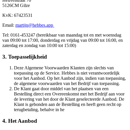
Heuvelstraat 70
5126CM Gilze​​​​‌ ‍ ​‍​‍‌‍ ‌ ​‍‌‍‍‌‌‍‌ ‌‍‍‌‌‍ ‍​‍​‍​ ‍‍​‍​‍‌ ​ ‌‍​‌‌‍ ‍‌‍‍‌‌ ‌​‌ ‍‌​‍ ‍‌‍‍‌‌‍ ​‍​‍​‍ ​​‍​‍‌‍‍​‌ ​‍‌‍‌‌‌‍‌‍​‍​‍​ ‍‍​‍​‍‌‍‍​‌ ‌​‌ ‌​‌ ​​​ ‍‍​‍ ​‍ ‌‍ ​‌‍ ‌‍​ ‌‍​‌‌‍ ​‌‍‍​‌‍ ‌ ​ ‌ ‌​​ ‍‍​ ​ ​ ​ ​ ​ ​ ​ ​‍ ‌‍‍‌‌‍ ‍‌ ‌​‌‍‌‌‌‍ ‍‌ ‌​​‍ ‌‍‌‌‌‍‌​‌‍‍‌‌ ‌​​‍ ‌‍ ‌‌‍ ‌‍‌​‌‍‌‌​ ‌‌ ​​‌ ​‍‌‍‌‌‌ ​ ‌‍‌‌‌‍ ‍‌ ‌​‌‍​‌‌ ‌​‌‍‍‌‌‍ ‌‍ ‍​ ‍ ‌‍‍‌‌‍‌​​ ‌‌‍‌​​ ​‍‌‍​‍​ ​​​ ​‍​ ‍​​ ​‌​ ‌​​‍ ‌‌‍‌​‌‍​‌​ ‍‌​ ​ ​‍ ‌​ ‌​​ ​‌‌‍‌‍​ ​‍​‍ ‌​ ‍‌‌‍‌‌​ ​‍​ ​‌​‍ ‌‌‍​‌‌‍‌‌‌‍‌‍​ ‌‌​ ​‍‌‍​‌‌‍​ ​ ​‌​ ​‌​ ​ ​ ​‍​ ​​​ ‍ ‌ ‌​‌ ‍‌‌ ​​‌‍‌‌​ ‌‌‍ ​‌‍‌‌‌‍‌ ‌‍​‌‌‍ ​‌‌​​‌‍​‌‌‍‌ ‌‍‌‌​ ‍ ‌ ​​‌‍​‌‌ ‌​‌‍‍​​ ‌‌‍​ ‌‍ ‌‍ ‍‌ ‌​‌‍‌‌‌‍ ‍‌ ‌​​‍‌‌​ ‌‌‌​​‍‌‌ ‌‍‍ ‌‍‌‌‌ ‍‌​‍‌‌​ ​ ‌​‌​​‍‌‌​ ​ ‌​‌​​‍‌‌​ ​‍​ ​‍​ ‍​‌‍‌‌​ ‌​​ ‌ ‌‍​ ‌‍​‍​ ‌‍‌‍​‌‌‍​‌​ ‍‌‌‍​ ‌‍​‍​‍‌‌​ ​‍​ ​‍​‍‌‌​ ‌‌‌​‌​​‍ ‍‌‍​ ‌‍‍​‌‍‍‌‌‍ ​‌‍‌​‌ ​‍‌‍‌‌‌‍ ‍​‍‌‌​ ‌‌‌​​‍‌‌ ‌‍‍ ‌‍‌‌‌ ‍‌​‍‌‌​ ​ ‌​‌​​‍‌‌​ ​ ‌​‌​​‍‌‌​ ​‍​ ​‍​ ​‌‌‍​ ​ ‌‌‌‍​ ​ ​ ​ ​‍​ ​‍‌‍​‌​ ​​‌‍‌‌​ ‍​​ ​‍​‍‌‌​ ​‍​ ​‍​‍‌‌​ ‌‌‌​‌​​‍ ‍‌ ‌​‌‍‌‌‌ ‍​‌ ‌​​ ‌‍​‍‌‍​‌‌ ​ ‌‍‌‌‌‌‌‌‌ ​‍‌‍ ​​ ‌‌‍‍​‌ ‌​‌ ‌​‌ ​​​‍‌‌​ ​ ‌​​‌​‍‌‌​ ​‍‌​‌‍​‍‌‌​ ​‍‌​‌‍‌‍ ​‌‍ ‌‍​ ‌‍​‌‌‍ ​‌‍‍​‌‍ ‌ ​ ‌ ‌​​‍‌‌​ ​ ‌​​‌​ ​ ​ ​ ​ ​ ​ ​ ​‍‌‍‌‍‍‌‌‍‌​​ ‌‌‍‌​​ ​‍‌‍​‍​ ​​​ ​‍​ ‍​​ ​‌​ ‌​​‍ ‌‌‍‌​‌‍​‌​ ‍‌​ ​ ​‍ ‌​ ‌​​ ​‌‌‍‌‍​ ​‍​‍ ‌​ ‍‌‌‍‌‌​ ​‍​ ​‌​‍ ‌‌‍​‌‌‍‌‌‌‍‌‍​ ‌‌​ ​‍‌‍​‌‌‍​ ​ ​‌​ ​‌​ ​ ​ ​‍​ ​​​‍‌‍‌ ‌​‌ ‍‌‌ ​​‌‍‌‌​ ‌‌‍ ​‌‍‌‌‌‍‌ ‌‍​‌‌‍ ​‌‌​​‌‍​‌‌‍‌ ‌‍‌‌​‍‌‍‌ ​​‌‍​‌‌ ‌​‌‍‍​​ ‌‌‍​ ‌‍ ‌‍ ‍‌ ‌​‌‍‌‌‌‍ ‍‌ ‌​​‍‌‌​ ‌‌‌​​‍‌‌ ‌‍‍ ‌‍‌‌‌ ‍‌​‍‌‌​ ​ ‌​‌​​‍‌‌​ ​ ‌​‌​​‍‌‌​ ​‍​ ​‍​ ‍​‌‍‌‌​ ‌​​ ‌ ‌‍​ ‌‍​‍​ ‌‍‌‍​‌‌‍​‌​ ‍‌‌‍​ ‌‍​‍​‍‌‌​ ​‍​ ​‍​‍‌‌​ ‌‌‌​‌​​‍ ‍‌‍​ ‌‍‍​‌‍‍‌‌‍ ​‌‍‌​‌ ​‍‌‍‌‌‌‍ ‍​‍‌‌​ ‌‌‌​​‍‌‌ ‌‍‍ ‌‍‌‌‌ ‍‌​‍‌‌​ ​ ‌​‌​​‍‌‌​ ​ ‌​‌​​‍‌‌​ ​‍​ ​‍​ ​‌‌‍​ ​ ‌‌‌‍​ ​ ​ ​ ​‍​ ​‍‌‍​‌​ ​​‌‍‌‌​ ‍​​ ​‍​‍‌‌​ ​‍​ ​‍​‍‌‌​ ‌‌‌​‌​​‍ ‍‌ ‌​‌‍‌‌‌ ‍​‌ ‌​​‍‌‍‌ ​​‌‍‌‌‌ ​‍‌ ​ ‌ ​​‌‍‌‌‌‍​ ‌ ‌​‌‍‍‌‌ ‌‍‌‍‌‌​ ‌‌ ​​‌ ‌‌‌‍​‍‌‍ ​‌‍‍‌‌ ​ ‌‍‍​‌‍‌‌‌‍‌​​‍​‍‌ ‌
KvK: 67423531​​​​‌ ‍ ​‍​‍‌‍ ‌ ​‍‌‍‍‌‌‍‌ ‌‍‍‌‌‍ ‍​‍​‍​ ‍‍​‍​‍‌ ​ ‌‍​‌‌‍ ‍‌‍‍‌‌ ‌​‌ ‍‌​‍ ‍‌‍‍‌‌‍ ​‍​‍​‍ ​​‍​‍‌‍‍​‌ ​‍‌‍‌‌‌‍‌‍​‍​‍​ ‍‍​‍​‍‌‍‍​‌ ‌​‌ ‌​‌ ​​​ ‍‍​‍ ​‍ ‌‍ ​‌‍ ‌‍​ ‌‍​‌‌‍ ​‌‍‍​‌‍ ‌ ​ ‌ ‌​​ ‍‍​ ​ ​ ​ ​ ​ ​ ​ ​‍ ‌‍‍‌‌‍ ‍‌ ‌​‌‍‌‌‌‍ ‍‌ ‌​​‍ ‌‍‌‌‌‍‌​‌‍‍‌‌ ‌​​‍ ‌‍ ‌‌‍ ‌‍‌​‌‍‌‌​ ‌‌ ​​‌ ​‍‌‍‌‌‌ ​ ‌‍‌‌‌‍ ‍‌ ‌​‌‍​‌‌ ‌​‌‍‍‌‌‍ ‌‍ ‍​ ‍ ‌‍‍‌‌‍‌​​ ‌‌‍‌​​ ​‍‌‍​‍​ ​​​ ​‍​ ‍​​ ​‌​ ‌​​‍ ‌‌‍‌​‌‍​‌​ ‍‌​ ​ ​‍ ‌​ ‌​​ ​‌‌‍‌‍​ ​‍​‍ ‌​ ‍‌‌‍‌‌​ ​‍​ ​‌​‍ ‌‌‍​‌‌‍‌‌‌‍‌‍​ ‌‌​ ​‍‌‍​‌‌‍​ ​ ​‌​ ​‌​ ​ ​ ​‍​ ​​​ ‍ ‌ ‌​‌ ‍‌‌ ​​‌‍‌‌​ ‌‌‍ ​‌‍‌‌‌‍‌ ‌‍​‌‌‍ ​‌‌​​‌‍​‌‌‍‌ ‌‍‌‌​ ‍ ‌ ​​‌‍​‌‌ ‌​‌‍‍​​ ‌‌‍​ ‌‍ ‌‍ ‍‌ ‌​‌‍‌‌‌‍ ‍‌ ‌​​‍‌‌​ ‌‌‌​​‍‌‌ ‌‍‍ ‌‍‌‌‌ ‍‌​‍‌‌​ ​ ‌​‌​​‍‌‌​ ​ ‌​‌​​‍‌‌​ ​‍​ ​‍​ ​​‌‍‌‍​ ‍‌‌‍​‌​ ‌ ‌‍‌​​ ​‍‌‍‌​​ ​ ​ ‌ ‌‍‌‍‌‍‌‍​‍‌‌​ ​‍​ ​‍​‍‌‌​ ‌‌‌​‌​​‍ ‍‌‍​ ‌‍‍​‌‍‍‌‌‍ ​‌‍‌​‌ ​‍‌‍‌‌‌‍ ‍​‍‌‌​ ‌‌‌​​‍‌‌ ‌‍‍ ‌‍‌‌‌ ‍‌​‍‌‌​ ​ ‌​‌​​‍‌‌​ ​ ‌​‌​​‍‌‌​ ​‍​ ​‍‌‍​‍​ ​‌​ ‌‍‌‍‌‍​ ​​‌‍‌‍‌‍‌‌​ ​‌‌‍‌​​ ‌ ​ ​ ​ ‌‌​‍‌‌​ ​‍​ ​‍​‍‌‌​ ‌‌‌​‌​​‍ ‍‌ ‌​‌‍‌‌‌ ‍​‌ ‌​​ ‌‍​‍‌‍​‌‌ ​ ‌‍‌‌‌‌‌‌‌ ​‍‌‍ ​​ ‌‌‍‍​‌ ‌​‌ ‌​‌ ​​​‍‌‌​ ​ ‌​​‌​‍‌‌​ ​‍‌​‌‍​‍‌‌​ ​‍‌​‌‍‌‍ ​‌‍ ‌‍​ ‌‍​‌‌‍ ​‌‍‍​‌‍ ‌ ​ ‌ ‌​​‍‌‌​ ​ ‌​​‌​ ​ ​ ​ ​ ​ ​ ​ ​‍‌‍‌‍‍‌‌‍‌​​ ‌‌‍‌​​ ​‍‌‍​‍​ ​​​ ​‍​ ‍​​ ​‌​ ‌​​‍ ‌‌‍‌​‌‍​‌​ ‍‌​ ​ ​‍ ‌​ ‌​​ ​‌‌‍‌‍​ ​‍​‍ ‌​ ‍‌‌‍‌‌​ ​‍​ ​‌​‍ ‌‌‍​‌‌‍‌‌‌‍‌‍​ ‌‌​ ​‍‌‍​‌‌‍​ ​ ​‌​ ​‌​ ​ ​ ​‍​ ​​​‍‌‍‌ ‌​‌ ‍‌‌ ​​‌‍‌‌​ ‌‌‍ ​‌‍‌‌‌‍‌ ‌‍​‌‌‍ ​‌‌​​‌‍​‌‌‍‌ ‌‍‌‌​‍‌‍‌ ​​‌‍​‌‌ ‌​‌‍‍​​ ‌‌‍​ ‌‍ ‌‍ ‍‌ ‌​‌‍‌‌‌‍ ‍‌ ‌​​‍‌‌​ ‌‌‌​​‍‌‌ ‌‍‍ ‌‍‌‌‌ ‍‌​‍‌‌​ ​ ‌​‌​​‍‌‌​ ​ ‌​‌​​‍‌‌​ ​‍​ ​‍​ ​​‌‍‌‍​ ‍‌‌‍​‌​ ‌ ‌‍‌​​ ​‍‌‍‌​​ ​ ​ ‌ ‌‍‌‍‌‍‌‍​‍‌‌​ ​‍​ ​‍​‍‌‌​ ‌‌‌​‌​​‍ ‍‌‍​ ‌‍‍​‌‍‍‌‌‍ ​‌‍‌​‌ ​‍‌‍‌‌‌‍ ‍​‍‌‌​ ‌‌‌​​‍‌‌ ‌‍‍ ‌‍‌‌‌ ‍‌​‍‌‌​ ​ ‌​‌​​‍‌‌​ ​ ‌​‌​​‍‌‌​ ​‍​ ​‍‌‍​‍​ ​‌​ ‌‍‌‍‌‍​ ​​‌‍‌‍‌‍‌‌​ ​‌‌‍‌​​ ‌ ​ ​ ​ ‌‌​‍‌‌​ ​‍​ ​‍​‍‌‌​ ‌‌‌​‌​​‍ ‍‌ ‌​‌‍‌‌‌ ‍​‌ ‌​​‍‌‍‌ ​​‌‍‌‌‌ ​‍‌ ​ ‌ ​​‌‍‌‌‌‍​ ‌ ‌​‌‍‍‌‌ ‌‍‌‍‌‌​ ‌‌ ​​‌ ‌‌‌‍​‍‌‍ ​‌‍‍‌‌ ​ ‌‍‍​‌‍‌‌‌‍‌​​‍​‍‌ ‌
Email: ​​​​‌ ‍ ​‍​‍‌‍ ‌ ​‍‌‍‍‌‌‍‌ ‌‍‍‌‌‍ ‍​‍​‍​ ‍‍​‍​‍‌ ​ ‌‍​‌‌‍ ‍‌‍‍‌‌ ‌​‌ ‍‌​‍ ‍‌‍‍‌‌‍ ​‍​‍​‍ ​​‍​‍‌‍‍​‌ ​‍‌‍‌‌‌‍‌‍​‍​‍​ ‍‍​‍​‍‌‍‍​‌ ‌​‌ ‌​‌ ​​​ ‍‍​‍ ​‍ ‌‍ ​‌‍ ‌‍​ ‌‍​‌‌‍ ​‌‍‍​‌‍ ‌ ​ ‌ ‌​​ ‍‍​ ​ ​ ​ ​ ​ ​ ​ ​‍ ‌‍‍‌‌‍ ‍‌ ‌​‌‍‌‌‌‍ ‍‌ ‌​​‍ ‌‍‌‌‌‍‌​‌‍‍‌‌ ‌​​‍ ‌‍ ‌‌‍ ‌‍‌​‌‍‌‌​ ‌‌ ​​‌ ​‍‌‍‌‌‌ ​ ‌‍‌‌‌‍ ‍‌ ‌​‌‍​‌‌ ‌​‌‍‍‌‌‍ ‌‍ ‍​ ‍ ‌‍‍‌‌‍‌​​ ‌‌‍‌​​ ​‍‌‍​‍​ ​​​ ​‍​ ‍​​ ​‌​ ‌​​‍ ‌‌‍‌​‌‍​‌​ ‍‌​ ​ ​‍ ‌​ ‌​​ ​‌‌‍‌‍​ ​‍​‍ ‌​ ‍‌‌‍‌‌​ ​‍​ ​‌​‍ ‌‌‍​‌‌‍‌‌‌‍‌‍​ ‌‌​ ​‍‌‍​‌‌‍​ ​ ​‌​ ​‌​ ​ ​ ​‍​ ​​​ ‍ ‌ ‌​‌ ‍‌‌ ​​‌‍‌‌​ ‌‌‍ ​‌‍‌‌‌‍‌ ‌‍​‌‌‍ ​‌‌​​‌‍​‌‌‍‌ ‌‍‌‌​ ‍ ‌ ​​‌‍​‌‌ ‌​‌‍‍​​ ‌‌‍​ ‌‍ ‌‍ ‍‌ ‌​‌‍‌‌‌‍ ‍‌ ‌​​‍‌‌​ ‌‌‌​​‍‌‌ ‌‍‍ ‌‍‌‌‌ ‍‌​‍‌‌​ ​ ‌​‌​​‍‌‌​ ​ ‌​‌​​‍‌‌​ ​‍​ ​‍‌‍​‌​ ​ ‌‍​‌​ ‌‍‌‍​ ‌‍​‌​ ​‍​ ​​‌‍​‌‌‍​‍‌‍‌‍​ ‍‌​‍‌‌​ ​‍​ ​‍​‍‌‌​ ‌‌‌​‌​​‍ ‍‌‍​ ‌‍‍​‌‍‍‌‌‍ ​‌‍‌​‌ ​‍‌‍‌‌‌‍ ‍​‍‌‌​ ‌‌‌​​‍‌‌ ‌‍‍ ‌‍‌‌‌ ‍‌​‍‌‌​ ​ ‌​‌​​‍‌‌​ ​ ‌​‌​​‍‌‌​ ​‍​ ​‍​ ‍​​ ‌‌‌‍‌‌​ ‍​​ ‌ ​ ‌ ​ ‍‌​ ​‌‌‍​‌​ ​‍​ ​‌‌‍‌‌​‍‌‌​ ​‍​ ​‍​‍‌‌​ ‌‌‌​‌​​‍ ‍‌ ‌​‌‍‌‌‌ ‍​‌ ‌​​ ‌‍​‍‌‍​‌‌ ​ ‌‍‌‌‌‌‌‌‌ ​‍‌‍ ​​ ‌‌‍‍​‌ ‌​‌ ‌​‌ ​​​‍‌‌​ ​ ‌​​‌​‍‌‌​ ​‍‌​‌‍​‍‌‌​ ​‍‌​‌‍‌‍ ​‌‍ ‌‍​ ‌‍​‌‌‍ ​‌‍‍​‌‍ ‌ ​ ‌ ‌​​‍‌‌​ ​ ‌​​‌​ ​ ​ ​ ​ ​ ​ ​ ​‍‌‍‌‍‍‌‌‍‌​​ ‌‌‍‌​​ ​‍‌‍​‍​ ​​​ ​‍​ ‍​​ ​‌​ ‌​​‍ ‌‌‍‌​‌‍​‌​ ‍‌​ ​ ​‍ ‌​ ‌​​ ​‌‌‍‌‍​ ​‍​‍ ‌​ ‍‌‌‍‌‌​ ​‍​ ​‌​‍ ‌‌‍​‌‌‍‌‌‌‍‌‍​ ‌‌​ ​‍‌‍​‌‌‍​ ​ ​‌​ ​‌​ ​ ​ ​‍​ ​​​‍‌‍‌ ‌​‌ ‍‌‌ ​​‌‍‌‌​ ‌‌‍ ​‌‍‌‌‌‍‌ ‌‍​‌‌‍ ​‌‌​​‌‍​‌‌‍‌ ‌‍‌‌​‍‌‍‌ ​​‌‍​‌‌ ‌​‌‍‍​​ ‌‌‍​ ‌‍ ‌‍ ‍‌ ‌​‌‍‌‌‌‍ ‍‌ ‌​​‍‌‌​ ‌‌‌​​‍‌‌ ‌‍‍ ‌‍‌‌‌ ‍‌​‍‌‌​ ​ ‌​‌​​‍‌‌​ ​ ‌​‌​​‍‌‌​ ​‍​ ​‍‌‍​‌​ ​ ‌‍​‌​ ‌‍‌‍​ ‌‍​‌​ ​‍​ ​​‌‍​‌‌‍​‍‌‍‌‍​ ‍‌​‍‌‌​ ​‍​ ​‍​‍‌‌​ ‌‌‌​‌​​‍ ‍‌‍​ ‌‍‍​‌‍‍‌‌‍ ​‌‍‌​‌ ​‍‌‍‌‌‌‍ ‍​‍‌‌​ ‌‌‌​​‍‌‌ ‌‍‍ ‌‍‌‌‌ ‍‌​‍‌‌​ ​ ‌​‌​​‍‌‌​ ​ ‌​‌​​‍‌‌​ ​‍​ ​‍​ ‍​​ ‌‌‌‍‌‌​ ‍​​ ‌ ​ ‌ ​ ‍‌​ ​‌‌‍​‌​ ​‍​ ​‌‌‍‌‌​‍‌‌​ ​‍​ ​‍​‍‌‌​ ‌‌‌​‌​​‍ ‍‌ ‌​‌‍‌‌‌ ‍​‌ ‌​​‍‌‍‌ ​​‌‍‌‌‌ ​‍‌ ​ ‌ ​​‌‍‌‌‌‍​ ‌ ‌​‌‍‍‌‌ ‌‍‌‍‌‌​ ‌‌ ​​‌ ‌‌‌‍​‍‌‍ ​‌‍‍‌‌ ​ ‌‍‍​‌‍‌‌‌‍‌​​‍​‍‌ ‌
martijn@hebbes.app
​​​​‌ ‍ ​‍​‍‌‍ ‌ ​‍‌‍‍‌‌‍‌ ‌‍‍‌‌‍ ‍​‍​‍​ ‍‍​‍​‍‌ ​ ‌‍​‌‌‍ ‍‌‍‍‌‌ ‌​‌ ‍‌​‍ ‍‌‍‍‌‌‍ ​‍​‍​‍ ​​‍​‍‌‍‍​‌ ​‍‌‍‌‌‌‍‌‍​‍​‍​ ‍‍​‍​‍‌‍‍​‌ ‌​‌ ‌​‌ ​​​ ‍‍​‍ ​‍ ‌‍ ​‌‍ ‌‍​ ‌‍​‌‌‍ ​‌‍‍​‌‍ ‌ ​ ‌ ‌​​ ‍‍​ ​ ​ ​ ​ ​ ​ ​ ​‍ ‌‍‍‌‌‍ ‍‌ ‌​‌‍‌‌‌‍ ‍‌ ‌​​‍ ‌‍‌‌‌‍‌​‌‍‍‌‌ ‌​​‍ ‌‍ ‌‌‍ ‌‍‌​‌‍‌‌​ ‌‌ ​​‌ ​‍‌‍‌‌‌ ​ ‌‍‌‌‌‍ ‍‌ ‌​‌‍​‌‌ ‌​‌‍‍‌‌‍ ‌‍ ‍​ ‍ ‌‍‍‌‌‍‌​​ ‌‌‍‌​​ ​‍‌‍​‍​ ​​​ ​‍​ ‍​​ ​‌​ ‌​​‍ ‌‌‍‌​‌‍​‌​ ‍‌​ ​ ​‍ ‌​ ‌​​ ​‌‌‍‌‍​ ​‍​‍ ‌​ ‍‌‌‍‌‌​ ​‍​ ​‌​‍ ‌‌‍​‌‌‍‌‌‌‍‌‍​ ‌‌​ ​‍‌‍​‌‌‍​ ​ ​‌​ ​‌​ ​ ​ ​‍​ ​​​ ‍ ‌ ‌​‌ ‍‌‌ ​​‌‍‌‌​ ‌‌‍ ​‌‍‌‌‌‍‌ ‌‍​‌‌‍ ​‌‌​​‌‍​‌‌‍‌ ‌‍‌‌​ ‍ ‌ ​​‌‍​‌‌ ‌​‌‍‍​​ ‌‌‍​ ‌‍ ‌‍ ‍‌ ‌​‌‍‌‌‌‍ ‍‌ ‌​​‍‌‌​ ‌‌‌​​‍‌‌ ‌‍‍ ‌‍‌‌‌ ‍‌​‍‌‌​ ​ ‌​‌​​‍‌‌​ ​ ‌​‌​​‍‌‌​ ​‍​ ​‍‌‍​‌​ ​ ‌‍​‌​ ‌‍‌‍​ ‌‍​‌​ ​‍​ ​​‌‍​‌‌‍​‍‌‍‌‍​ ‍‌​‍‌‌​ ​‍​ ​‍​‍‌‌​ ‌‌‌​‌​​‍ ‍‌‍​ ‌‍‍​‌‍‍‌‌‍ ​‌‍‌​‌ ​‍‌‍‌‌‌‍ ‍​‍‌‌​ ‌‌‌​​‍‌‌ ‌‍‍ ‌‍‌‌‌ ‍‌​‍‌‌​ ​ ‌​‌​​‍‌‌​ ​ ‌​‌​​‍‌‌​ ​‍​ ​‍​ ​​‌‍‌‍​ ​​​ ‌‌​ ‌‍​ ​‍​ ​ ​ ‌‍​ ​‍​ ‌​​ ​‍​ ‌‌​‍‌‌​ ​‍​ ​‍​‍‌‌​ ‌‌‌​‌​​‍ ‍‌ ‌​‌‍‌‌‌ ‍​‌ ‌​​ ‌‍​‍‌‍​‌‌ ​ ‌‍‌‌‌‌‌‌‌ ​‍‌‍ ​​ ‌‌‍‍​‌ ‌​‌ ‌​‌ ​​​‍‌‌​ ​ ‌​​‌​‍‌‌​ ​‍‌​‌‍​‍‌‌​ ​‍‌​‌‍‌‍ ​‌‍ ‌‍​ ‌‍​‌‌‍ ​‌‍‍​‌‍ ‌ ​ ‌ ‌​​‍‌‌​ ​ ‌​​‌​ ​ ​ ​ ​ ​ ​ ​ ​‍‌‍‌‍‍‌‌‍‌​​ ‌‌‍‌​​ ​‍‌‍​‍​ ​​​ ​‍​ ‍​​ ​‌​ ‌​​‍ ‌‌‍‌​‌‍​‌​ ‍‌​ ​ ​‍ ‌​ ‌​​ ​‌‌‍‌‍​ ​‍​‍ ‌​ ‍‌‌‍‌‌​ ​‍​ ​‌​‍ ‌‌‍​‌‌‍‌‌‌‍‌‍​ ‌‌​ ​‍‌‍​‌‌‍​ ​ ​‌​ ​‌​ ​ ​ ​‍​ ​​​‍‌‍‌ ‌​‌ ‍‌‌ ​​‌‍‌‌​ ‌‌‍ ​‌‍‌‌‌‍‌ ‌‍​‌‌‍ ​‌‌​​‌‍​‌‌‍‌ ‌‍‌‌​‍‌‍‌ ​​‌‍​‌‌ ‌​‌‍‍​​ ‌‌‍​ ‌‍ ‌‍ ‍‌ ‌​‌‍‌‌‌‍ ‍‌ ‌​​‍‌‌​ ‌‌‌​​‍‌‌ ‌‍‍ ‌‍‌‌‌ ‍‌​‍‌‌​ ​ ‌​‌​​‍‌‌​ ​ ‌​‌​​‍‌‌​ ​‍​ ​‍‌‍​‌​ ​ ‌‍​‌​ ‌‍‌‍​ ‌‍​‌​ ​‍​ ​​‌‍​‌‌‍​‍‌‍‌‍​ ‍‌​‍‌‌​ ​‍​ ​‍​‍‌‌​ ‌‌‌​‌​​‍ ‍‌‍​ ‌‍‍​‌‍‍‌‌‍ ​‌‍‌​‌ ​‍‌‍‌‌‌‍ ‍​‍‌‌​ ‌‌‌​​‍‌‌ ‌‍‍ ‌‍‌‌‌ ‍‌​‍‌‌​ ​ ‌​‌​​‍‌‌​ ​ ‌​‌​​‍‌‌​ ​‍​ ​‍​ ​​‌‍‌‍​ ​​​ ‌‌​ ‌‍​ ​‍​ ​ ​ ‌‍​ ​‍​ ‌​​ ​‍​ ‌‌​‍‌‌​ ​‍​ ​‍​‍‌‌​ ‌‌‌​‌​​‍ ‍‌ ‌​‌‍‌‌‌ ‍​‌ ‌​​‍‌‍‌ ​​‌‍‌‌‌ ​‍‌ ​ ‌ ​​‌‍‌‌‌‍​ ‌ ‌​‌‍‍‌‌ ‌‍‌‍‌‌​ ‌‌ ​​‌ ‌‌‌‍​‍‌‍ ​‌‍‍‌‌ ​ ‌‍‍​‌‍‌‌‌‍‌​​‍​‍‌ ‌
Tel: 0161-453247 (bereikbaar van maandag tot en met woensdag
van 09:00 tot 17:00, donderdag en vrijdag van 09:00 tot 16:00, en
zaterdag en zondag van 10:00 tot 15:00)
3. Toepasselijkheid​​​​‌ ‍ ​‍​‍‌‍ ‌ ​‍‌‍‍‌‌‍‌ ‌‍‍‌‌‍ ‍​‍​‍​ ‍‍​‍​‍‌ ​ ‌‍​‌‌‍ ‍‌‍‍‌‌ ‌​‌ ‍‌​‍ ‍‌‍‍‌‌‍ ​‍​‍​‍ ​​‍​‍‌‍‍​‌ ​‍‌‍‌‌‌‍‌‍​‍​‍​ ‍‍​‍​‍‌‍‍​‌ ‌​‌ ‌​‌ ​​​ ‍‍​‍ ​‍ ‌‍ ​‌‍ ‌‍​ ‌‍​‌‌‍ ​‌‍‍​‌‍ ‌ ​ ‌ ‌​​ ‍‍​ ​ ​ ​ ​ ​ ​ ​ ​‍ ‌‍‍‌‌‍ ‍‌ ‌​‌‍‌‌‌‍ ‍‌ ‌​​‍ ‌‍‌‌‌‍‌​‌‍‍‌‌ ‌​​‍ ‌‍ ‌‌‍ ‌‍‌​‌‍‌‌​ ‌‌ ​​‌ ​‍‌‍‌‌‌ ​ ‌‍‌‌‌‍ ‍‌ ‌​‌‍​‌‌ ‌​‌‍‍‌‌‍ ‌‍ ‍​ ‍ ‌‍‍‌‌‍‌​​ ‌‌‍‌​​ ​‍‌‍​‍​ ​​​ ​‍​ ‍​​ ​‌​ ‌​​‍ ‌‌‍‌​‌‍​‌​ ‍‌​ ​ ​‍ ‌​ ‌​​ ​‌‌‍‌‍​ ​‍​‍ ‌​ ‍‌‌‍‌‌​ ​‍​ ​‌​‍ ‌‌‍​‌‌‍‌‌‌‍‌‍​ ‌‌​ ​‍‌‍​‌‌‍​ ​ ​‌​ ​‌​ ​ ​ ​‍​ ​​​ ‍ ‌ ‌​‌ ‍‌‌ ​​‌‍‌‌​ ‌‌‍ ​‌‍‌‌‌‍‌ ‌‍​‌‌‍ ​‌‌​​‌‍​‌‌‍‌ ‌‍‌‌​ ‍ ‌ ​​‌‍​‌‌ ‌​‌‍‍​​ ‌‌‍​ ‌‍ ‌‍ ‍‌ ‌​‌‍‌‌‌‍ ‍‌ ‌​​‍‌‌​ ‌‌‌​​‍‌‌ ‌‍‍ ‌‍‌‌‌ ‍‌​‍‌‌​ ​ ‌​‌​​‍‌‌​ ​ ‌​‌​​‍‌‌​ ​‍​ ​‍‌‍​ ​ ‌​‌‍​‌​ ‌​‌‍​‌​ ​‌​ ‍‌‌‍‌‌​ ​‌​ ‌‍‌‍​‌​ ‍​​‍‌‌​ ​‍​ ​‍​‍‌‌​ ‌‌‌​‌​​‍ ‍‌‍​ ‌‍‍​‌‍‍‌‌‍ ​‌‍‌​‌ ​‍‌‍‌‌‌‍ ‍​‍‌‌​ ‌‌‌​​‍‌‌ ‌‍‍ ‌‍‌‌‌ ‍‌​‍‌‌​ ​ ‌​‌​​‍‌‌​ ​ ‌​‌​​‍‌‌​ ​‍​ ​‍​ ‍‌​ ​​​ ‍‌‌‍​ ‌‍​‍​ ​‌‌‍‌‍​ ‌‌‌‍‌‌​ ‍‌‌‍​‍‌‍​ ​‍‌‌​ ​‍​ ​‍​‍‌‌​ ‌‌‌​‌​​‍ ‍‌ ‌​‌‍‌‌‌ ‍​‌ ‌​​ ‌‍​‍‌‍​‌‌ ​ ‌‍‌‌‌‌‌‌‌ ​‍‌‍ ​​ ‌‌‍‍​‌ ‌​‌ ‌​‌ ​​​‍‌‌​ ​ ‌​​‌​‍‌‌​ ​‍‌​‌‍​‍‌‌​ ​‍‌​‌‍‌‍ ​‌‍ ‌‍​ ‌‍​‌‌‍ ​‌‍‍​‌‍ ‌ ​ ‌ ‌​​‍‌‌​ ​ ‌​​‌​ ​ ​ ​ ​ ​ ​ ​ ​‍‌‍‌‍‍‌‌‍‌​​ ‌‌‍‌​​ ​‍‌‍​‍​ ​​​ ​‍​ ‍​​ ​‌​ ‌​​‍ ‌‌‍‌​‌‍​‌​ ‍‌​ ​ ​‍ ‌​ ‌​​ ​‌‌‍‌‍​ ​‍​‍ ‌​ ‍‌‌‍‌‌​ ​‍​ ​‌​‍ ‌‌‍​‌‌‍‌‌‌‍‌‍​ ‌‌​ ​‍‌‍​‌‌‍​ ​ ​‌​ ​‌​ ​ ​ ​‍​ ​​​‍‌‍‌ ‌​‌ ‍‌‌ ​​‌‍‌‌​ ‌‌‍ ​‌‍‌‌‌‍‌ ‌‍​‌‌‍ ​‌‌​​‌‍​‌‌‍‌ ‌‍‌‌​‍‌‍‌ ​​‌‍​‌‌ ‌​‌‍‍​​ ‌‌‍​ ‌‍ ‌‍ ‍‌ ‌​‌‍‌‌‌‍ ‍‌ ‌​​‍‌‌​ ‌‌‌​​‍‌‌ ‌‍‍ ‌‍‌‌‌ ‍‌​‍‌‌​ ​ ‌​‌​​‍‌‌​ ​ ‌​‌​​‍‌‌​ ​‍​ ​‍‌‍​ ​ ‌​‌‍​‌​ ‌​‌‍​‌​ ​‌​ ‍‌‌‍‌‌​ ​‌​ ‌‍‌‍​‌​ ‍​​‍‌‌​ ​‍​ ​‍​‍‌‌​ ‌‌‌​‌​​‍ ‍‌‍​ ‌‍‍​‌‍‍‌‌‍ ​‌‍‌​‌ ​‍‌‍‌‌‌‍ ‍​‍‌‌​ ‌‌‌​​‍‌‌ ‌‍‍ ‌‍‌‌‌ ‍‌​‍‌‌​ ​ ‌​‌​​‍‌‌​ ​ ‌​‌​​‍‌‌​ ​‍​ ​‍​ ‍‌​ ​​​ ‍‌‌‍​ ‌‍​‍​ ​‌‌‍‌‍​ ‌‌‌‍‌‌​ ‍‌‌‍​‍‌‍​ ​‍‌‌​ ​‍​ ​‍​‍‌‌​ ‌‌‌​‌​​‍ ‍‌ ‌​‌‍‌‌‌ ‍​‌ ‌​​‍‌‍‌ ​​‌‍‌‌‌ ​‍‌ ​ ‌ ​​‌‍‌‌‌‍​ ‌ ‌​‌‍‍‌‌ ‌‍‌‍‌‌​ ‌‌ ​​‌ ‌‌‌‍​‍‌‍ ​‌‍‍‌‌ ​ ‌‍‍​‌‍‌‌‌‍‌​​‍​‍‌ ‌
Deze Algemene Voorwaarden Klanten zijn slechts van
toepassing op de Service. Hebbes is niet verantwoordelijk
voor het Aanbod. Op het Aanbod zijn, indien van toepassing,
de algemene voorwaarden van het Bedrijf van toepassing.​​​​‌ ‍ ​‍​‍‌‍ ‌ ​‍‌‍‍‌‌‍‌ ‌‍‍‌‌‍ ‍​‍​‍​ ‍‍​‍​‍‌ ​ ‌‍​‌‌‍ ‍‌‍‍‌‌ ‌​‌ ‍‌​‍ ‍‌‍‍‌‌‍ ​‍​‍​‍ ​​‍​‍‌‍‍​‌ ​‍‌‍‌‌‌‍‌‍​‍​‍​ ‍‍​‍​‍‌‍‍​‌ ‌​‌ ‌​‌ ​​​ ‍‍​‍ ​‍ ‌‍ ​‌‍ ‌‍​ ‌‍​‌‌‍ ​‌‍‍​‌‍ ‌ ​ ‌ ‌​​ ‍‍​ ​ ​ ​ ​ ​ ​ ​ ​‍ ‌‍‍‌‌‍ ‍‌ ‌​‌‍‌‌‌‍ ‍‌ ‌​​‍ ‌‍‌‌‌‍‌​‌‍‍‌‌ ‌​​‍ ‌‍ ‌‌‍ ‌‍‌​‌‍‌‌​ ‌‌ ​​‌ ​‍‌‍‌‌‌ ​ ‌‍‌‌‌‍ ‍‌ ‌​‌‍​‌‌ ‌​‌‍‍‌‌‍ ‌‍ ‍​ ‍ ‌‍‍‌‌‍‌​​ ‌‌‍‌​​ ​‍‌‍​‍​ ​​​ ​‍​ ‍​​ ​‌​ ‌​​‍ ‌‌‍‌​‌‍​‌​ ‍‌​ ​ ​‍ ‌​ ‌​​ ​‌‌‍‌‍​ ​‍​‍ ‌​ ‍‌‌‍‌‌​ ​‍​ ​‌​‍ ‌‌‍​‌‌‍‌‌‌‍‌‍​ ‌‌​ ​‍‌‍​‌‌‍​ ​ ​‌​ ​‌​ ​ ​ ​‍​ ​​​ ‍ ‌ ‌​‌ ‍‌‌ ​​‌‍‌‌​ ‌‌‍ ​‌‍‌‌‌‍‌ ‌‍​‌‌‍ ​‌‌​​‌‍​‌‌‍‌ ‌‍‌‌​ ‍ ‌ ​​‌‍​‌‌ ‌​‌‍‍​​ ‌‌‍​ ‌‍ ‌‍ ‍‌ ‌​‌‍‌‌‌‍ ‍‌ ‌​​‍‌‌​ ‌‌‌​​‍‌‌ ‌‍‍ ‌‍‌‌‌ ‍‌​‍‌‌​ ​ ‌​‌​​‍‌‌​ ​ ‌​‌​​‍‌‌​ ​‍​ ​‍​ ‌ ‌‍​ ‌‍​‌​ ​‌​ ​‍‌‍​ ​ ‍​‌‍‌‌‌‍​ ​ ​‍​ ‌ ​ ‍‌​‍‌‌​ ​‍​ ​‍​‍‌‌​ ‌‌‌​‌​​‍ ‍‌‍​ ‌‍‍​‌‍‍‌‌‍ ​‌‍‌​‌ ​‍‌‍‌‌‌‍ ‍​‍‌‌​ ‌‌‌​​‍‌‌ ‌‍‍ ‌‍‌‌‌ ‍‌​‍‌‌​ ​ ‌​‌​​‍‌‌​ ​ ‌​‌​​‍‌‌​ ​‍​ ​‍​ ‍​​ ‌ ​ ​ ‌‍​‍‌‍‌‌​ ‍​​ ​ ​ ‌‌​ ‌ ‌‍​‌‌‍‌‍​ ​ ​‍‌‌​ ​‍​ ​‍​‍‌‌​ ‌‌‌​‌​​‍ ‍‌ ‌​‌‍‌‌‌ ‍​‌ ‌​​ ‌‍​‍‌‍​‌‌ ​ ‌‍‌‌‌‌‌‌‌ ​‍‌‍ ​​ ‌‌‍‍​‌ ‌​‌ ‌​‌ ​​​‍‌‌​ ​ ‌​​‌​‍‌‌​ ​‍‌​‌‍​‍‌‌​ ​‍‌​‌‍‌‍ ​‌‍ ‌‍​ ‌‍​‌‌‍ ​‌‍‍​‌‍ ‌ ​ ‌ ‌​​‍‌‌​ ​ ‌​​‌​ ​ ​ ​ ​ ​ ​ ​ ​‍‌‍‌‍‍‌‌‍‌​​ ‌‌‍‌​​ ​‍‌‍​‍​ ​​​ ​‍​ ‍​​ ​‌​ ‌​​‍ ‌‌‍‌​‌‍​‌​ ‍‌​ ​ ​‍ ‌​ ‌​​ ​‌‌‍‌‍​ ​‍​‍ ‌​ ‍‌‌‍‌‌​ ​‍​ ​‌​‍ ‌‌‍​‌‌‍‌‌‌‍‌‍​ ‌‌​ ​‍‌‍​‌‌‍​ ​ ​‌​ ​‌​ ​ ​ ​‍​ ​​​‍‌‍‌ ‌​‌ ‍‌‌ ​​‌‍‌‌​ ‌‌‍ ​‌‍‌‌‌‍‌ ‌‍​‌‌‍ ​‌‌​​‌‍​‌‌‍‌ ‌‍‌‌​‍‌‍‌ ​​‌‍​‌‌ ‌​‌‍‍​​ ‌‌‍​ ‌‍ ‌‍ ‍‌ ‌​‌‍‌‌‌‍ ‍‌ ‌​​‍‌‌​ ‌‌‌​​‍‌‌ ‌‍‍ ‌‍‌‌‌ ‍‌​‍‌‌​ ​ ‌​‌​​‍‌‌​ ​ ‌​‌​​‍‌‌​ ​‍​ ​‍​ ‌ ‌‍​ ‌‍​‌​ ​‌​ ​‍‌‍​ ​ ‍​‌‍‌‌‌‍​ ​ ​‍​ ‌ ​ ‍‌​‍‌‌​ ​‍​ ​‍​‍‌‌​ ‌‌‌​‌​​‍ ‍‌‍​ ‌‍‍​‌‍‍‌‌‍ ​‌‍‌​‌ ​‍‌‍‌‌‌‍ ‍​‍‌‌​ ‌‌‌​​‍‌‌ ‌‍‍ ‌‍‌‌‌ ‍‌​‍‌‌​ ​ ‌​‌​​‍‌‌​ ​ ‌​‌​​‍‌‌​ ​‍​ ​‍​ ‍​​ ‌ ​ ​ ‌‍​‍‌‍‌‌​ ‍​​ ​ ​ ‌‌​ ‌ ‌‍​‌‌‍‌‍​ ​ ​‍‌‌​ ​‍​ ​‍​‍‌‌​ ‌‌‌​‌​​‍ ‍‌ ‌​‌‍‌‌‌ ‍​‌ ‌​​‍‌‍‌ ​​‌‍‌‌‌ ​‍‌ ​ ‌ ​​‌‍‌‌‌‍​ ‌ ‌​‌‍‍‌‌ ‌‍‌‍‌‌​ ‌‌ ​​‌ ‌‌‌‍​‍‌‍ ​‌‍‍‌‌ ​ ‌‍‍​‌‍‌‌‌‍‌​​‍​‍‌ ‌
De Klant gaat door middel van het plaatsen van een
Bestelling direct een Overeenkomst met het Bedrijf aan voor
de levering van het door de Klant geselecteerde Aanbod. De
Klant is gebonden aan de Bestelling en heeft geen recht op
terugbetaling, behalve in he​​​​‌ ‍ ​‍​‍‌‍ ‌ ​‍‌‍‍‌‌‍‌ ‌‍‍‌‌‍ ‍​‍​‍​ ‍‍​‍​‍‌ ​ ‌‍​‌‌‍ ‍‌‍‍‌‌ ‌​‌ ‍‌​‍ ‍‌‍‍‌‌‍ ​‍​‍​‍ ​​‍​‍‌‍‍​‌ ​‍‌‍‌‌‌‍‌‍​‍​‍​ ‍‍​‍​‍‌‍‍​‌ ‌​‌ ‌​‌ ​​​ ‍‍​‍ ​‍ ‌‍ ​‌‍ ‌‍​ ‌‍​‌‌‍ ​‌‍‍​‌‍ ‌ ​ ‌ ‌​​ ‍‍​ ​ ​ ​ ​ ​ ​ ​ ​‍ ‌‍‍‌‌‍ ‍‌ ‌​‌‍‌‌‌‍ ‍‌ ‌​​‍ ‌‍‌‌‌‍‌​‌‍‍‌‌ ‌​​‍ ‌‍ ‌‌‍ ‌‍‌​‌‍‌‌​ ‌‌ ​​‌ ​‍‌‍‌‌‌ ​ ‌‍‌‌‌‍ ‍‌ ‌​‌‍​‌‌ ‌​‌‍‍‌‌‍ ‌‍ ‍​ ‍ ‌‍‍‌‌‍‌​​ ‌‌‍‌​​ ​‍‌‍​‍​ ​​​ ​‍​ ‍​​ ​‌​ ‌​​‍ ‌‌‍‌​‌‍​‌​ ‍‌​ ​ ​‍ ‌​ ‌​​ ​‌‌‍‌‍​ ​‍​‍ ‌​ ‍‌‌‍‌‌​ ​‍​ ​‌​‍ ‌‌‍​‌‌‍‌‌‌‍‌‍​ ‌‌​ ​‍‌‍​‌‌‍​ ​ ​‌​ ​‌​ ​ ​ ​‍​ ​​​ ‍ ‌ ‌​‌ ‍‌‌ ​​‌‍‌‌​ ‌‌‍ ​‌‍‌‌‌‍‌ ‌‍​‌‌‍ ​‌‌​​‌‍​‌‌‍‌ ‌‍‌‌​ ‍ ‌ ​​‌‍​‌‌ ‌​‌‍‍​​ ‌‌‍​ ‌‍ ‌‍ ‍‌ ‌​‌‍‌‌‌‍ ‍‌ ‌​​‍‌‌​ ‌‌‌​​‍‌‌ ‌‍‍ ‌‍‌‌‌ ‍‌​‍‌‌​ ​ ‌​‌​​‍‌‌​ ​ ‌​‌​​‍‌‌​ ​‍​ ​‍​ ‌​​ ​‌‌‍‌​​ ​‌​ ‍​‌‍‌​​ ‍‌​ ‍‌​ ‌‌​ ‍​​ ‌ ​ ​ ​‍‌‌​ ​‍​ ​‍​‍‌‌​ ‌‌‌​‌​​‍ ‍‌‍​ ‌‍‍​‌‍‍‌‌‍ ​‌‍‌​‌ ​‍‌‍‌‌‌‍ ‍​‍‌‌​ ‌‌‌​​‍‌‌ ‌‍‍ ‌‍‌‌‌ ‍‌​‍‌‌​ ​ ‌​‌​​‍‌‌​ ​ ‌​‌​​‍‌‌​ ​‍​ ​‍​ ‍​​ ‌ ​ ​ ‌‍​‍‌‍‌‌​ ‍​​ ​ ​ ‌‌​ ‌ ‌‍​‌‌‍‌‍​ ​ ​‍‌‌​ ​‍​ ​‍​‍‌‌​ ‌‌‌​‌​​‍ ‍‌ ‌​‌‍‌‌‌ ‍​‌ ‌​​ ‌‍​‍‌‍​‌‌ ​ ‌‍‌‌‌‌‌‌‌ ​‍‌‍ ​​ ‌‌‍‍​‌ ‌​‌ ‌​‌ ​​​‍‌‌​ ​ ‌​​‌​‍‌‌​ ​‍‌​‌‍​‍‌‌​ ​‍‌​‌‍‌‍ ​‌‍ ‌‍​ ‌‍​‌‌‍ ​‌‍‍​‌‍ ‌ ​ ‌ ‌​​‍‌‌​ ​ ‌​​‌​ ​ ​ ​ ​ ​ ​ ​ ​‍‌‍‌‍‍‌‌‍‌​​ ‌‌‍‌​​ ​‍‌‍​‍​ ​​​ ​‍​ ‍​​ ​‌​ ‌​​‍ ‌‌‍‌​‌‍​‌​ ‍‌​ ​ ​‍ ‌​ ‌​​ ​‌‌‍‌‍​ ​‍​‍ ‌​ ‍‌‌‍‌‌​ ​‍​ ​‌​‍ ‌‌‍​‌‌‍‌‌‌‍‌‍​ ‌‌​ ​‍‌‍​‌‌‍​ ​ ​‌​ ​‌​ ​ ​ ​‍​ ​​​‍‌‍‌ ‌​‌ ‍‌‌ ​​‌‍‌‌​ ‌‌‍ ​‌‍‌‌‌‍‌ ‌‍​‌‌‍ ​‌‌​​‌‍​‌‌‍‌ ‌‍‌‌​‍‌‍‌ ​​‌‍​‌‌ ‌​‌‍‍​​ ‌‌‍​ ‌‍ ‌‍ ‍‌ ‌​‌‍‌‌‌‍ ‍‌ ‌​​‍‌‌​ ‌‌‌​​‍‌‌ ‌‍‍ ‌‍‌‌‌ ‍‌​‍‌‌​ ​ ‌​‌​​‍‌‌​ ​ ‌​‌​​‍‌‌​ ​‍​ ​‍​ ‌​​ ​‌‌‍‌​​ ​‌​ ‍​‌‍‌​​ ‍‌​ ‍‌​ ‌‌​ ‍​​ ‌ ​ ​ ​‍‌‌​ ​‍​ ​‍​‍‌‌​ ‌‌‌​‌​​‍ ‍‌‍​ ‌‍‍​‌‍‍‌‌‍ ​‌‍‌​‌ ​‍‌‍‌‌‌‍ ‍​‍‌‌​ ‌‌‌​​‍‌‌ ‌‍‍ ‌‍‌‌‌ ‍‌​‍‌‌​ ​ ‌​‌​​‍‌‌​ ​ ‌​‌​​‍‌‌​ ​‍​ ​‍​ ‍​​ ‌ ​ ​ ‌‍​‍‌‍‌‌​ ‍​​ ​ ​ ‌‌​ ‌ ‌‍​‌‌‍‌‍​ ​ ​‍‌‌​ ​‍​ ​‍​‍‌‌​ ‌‌‌​‌​​‍ ‍‌ ‌​‌‍‌‌‌ ‍​‌ ‌​​‍‌‍‌ ​​‌‍‌‌‌ ​‍‌ ​ ‌ ​​‌‍‌‌‌‍​ ‌ ‌​‌‍‍‌‌ ‌‍‌‍‌‌​ ‌‌ ​​‌ ‌‌‌‍​‍‌‍ ​‌‍‍‌‌ ​ ‌‍‍​‌‍‌‌‌‍‌​​‍​‍‌ ‌
4. Het Aanbod​​​​‌ ‍ ​‍​‍‌‍ ‌ ​‍‌‍‍‌‌‍‌ ‌‍‍‌‌‍ ‍​‍​‍​ ‍‍​‍​‍‌ ​ ‌‍​‌‌‍ ‍‌‍‍‌‌ ‌​‌ ‍‌​‍ ‍‌‍‍‌‌‍ ​‍​‍​‍ ​​‍​‍‌‍‍​‌ ​‍‌‍‌‌‌‍‌‍​‍​‍​ ‍‍​‍​‍‌‍‍​‌ ‌​‌ ‌​‌ ​​​ ‍‍​‍ ​‍ ‌‍ ​‌‍ ‌‍​ ‌‍​‌‌‍ ​‌‍‍​‌‍ ‌ ​ ‌ ‌​​ ‍‍​ ​ ​ ​ ​ ​ ​ ​ ​‍ ‌‍‍‌‌‍ ‍‌ ‌​‌‍‌‌‌‍ ‍‌ ‌​​‍ ‌‍‌‌‌‍‌​‌‍‍‌‌ ‌​​‍ ‌‍ ‌‌‍ ‌‍‌​‌‍‌‌​ ‌‌ ​​‌ ​‍‌‍‌‌‌ ​ ‌‍‌‌‌‍ ‍‌ ‌​‌‍​‌‌ ‌​‌‍‍‌‌‍ ‌‍ ‍​ ‍ ‌‍‍‌‌‍‌​​ ‌‌‍‌​​ ​‍‌‍​‍​ ​​​ ​‍​ ‍​​ ​‌​ ‌​​‍ ‌‌‍‌​‌‍​‌​ ‍‌​ ​ ​‍ ‌​ ‌​​ ​‌‌‍‌‍​ ​‍​‍ ‌​ ‍‌‌‍‌‌​ ​‍​ ​‌​‍ ‌‌‍​‌‌‍‌‌‌‍‌‍​ ‌‌​ ​‍‌‍​‌‌‍​ ​ ​‌​ ​‌​ ​ ​ ​‍​ ​​​ ‍ ‌ ‌​‌ ‍‌‌ ​​‌‍‌‌​ ‌‌‍ ​‌‍‌‌‌‍‌ ‌‍​‌‌‍ ​‌‌​​‌‍​‌‌‍‌ ‌‍‌‌​ ‍ ‌ ​​‌‍​‌‌ ‌​‌‍‍​​ ‌‌‍​ ‌‍ ‌‍ ‍‌ ‌​‌‍‌‌‌‍ ‍‌ ‌​​‍‌‌​ ‌‌‌​​‍‌‌ ‌‍‍ ‌‍‌‌‌ ‍‌​‍‌‌​ ​ ‌​‌​​‍‌‌​ ​ ‌​‌​​‍‌‌​ ​‍​ ​‍​ ​​​ ‌‌‌‍‌‍‌‍‌​​ ‌‍​ ‌​‌‍‌​​ ​‍​ ‍​​ ‌‍​ ‍‌‌‍​ ​‍‌‌​ ​‍​ ​‍​‍‌‌​ ‌‌‌​‌​​‍ ‍‌‍​ ‌‍‍​‌‍‍‌‌‍ ​‌‍‌​‌ ​‍‌‍‌‌‌‍ ‍​‍‌‌​ ‌‌‌​​‍‌‌ ‌‍‍ ‌‍‌‌‌ ‍‌​‍‌‌​ ​ ‌​‌​​‍‌‌​ ​ ‌​‌​​‍‌‌​ ​‍​ ​‍​ ​ ‌‍​‌​ ‌‍‌‍​‍‌‍​‍‌‍​‍‌‍‌‍‌‍‌‌‌‍​‍‌‍‌​‌‍​‍​ ‍‌​‍‌‌​ ​‍​ ​‍​‍‌‌​ ‌‌‌​‌​​‍ ‍‌ ‌​‌‍‌‌‌ ‍​‌ ‌​​ ‌‍​‍‌‍​‌‌ ​ ‌‍‌‌‌‌‌‌‌ ​‍‌‍ ​​ ‌‌‍‍​‌ ‌​‌ ‌​‌ ​​​‍‌‌​ ​ ‌​​‌​‍‌‌​ ​‍‌​‌‍​‍‌‌​ ​‍‌​‌‍‌‍ ​‌‍ ‌‍​ ‌‍​‌‌‍ ​‌‍‍​‌‍ ‌ ​ ‌ ‌​​‍‌‌​ ​ ‌​​‌​ ​ ​ ​ ​ ​ ​ ​ ​‍‌‍‌‍‍‌‌‍‌​​ ‌‌‍‌​​ ​‍‌‍​‍​ ​​​ ​‍​ ‍​​ ​‌​ ‌​​‍ ‌‌‍‌​‌‍​‌​ ‍‌​ ​ ​‍ ‌​ ‌​​ ​‌‌‍‌‍​ ​‍​‍ ‌​ ‍‌‌‍‌‌​ ​‍​ ​‌​‍ ‌‌‍​‌‌‍‌‌‌‍‌‍​ ‌‌​ ​‍‌‍​‌‌‍​ ​ ​‌​ ​‌​ ​ ​ ​‍​ ​​​‍‌‍‌ ‌​‌ ‍‌‌ ​​‌‍‌‌​ ‌‌‍ ​‌‍‌‌‌‍‌ ‌‍​‌‌‍ ​‌‌​​‌‍​‌‌‍‌ ‌‍‌‌​‍‌‍‌ ​​‌‍​‌‌ ‌​‌‍‍​​ ‌‌‍​ ‌‍ ‌‍ ‍‌ ‌​‌‍‌‌‌‍ ‍‌ ‌​​‍‌‌​ ‌‌‌​​‍‌‌ ‌‍‍ ‌‍‌‌‌ ‍‌​‍‌‌​ ​ ‌​‌​​‍‌‌​ ​ ‌​‌​​‍‌‌​ ​‍​ ​‍​ ​​​ ‌‌‌‍‌‍‌‍‌​​ ‌‍​ ‌​‌‍‌​​ ​‍​ ‍​​ ‌‍​ ‍‌‌‍​ ​‍‌‌​ ​‍​ ​‍​‍‌‌​ ‌‌‌​‌​​‍ ‍‌‍​ ‌‍‍​‌‍‍‌‌‍ ​‌‍‌​‌ ​‍‌‍‌‌‌‍ ‍​‍‌‌​ ‌‌‌​​‍‌‌ ‌‍‍ ‌‍‌‌‌ ‍‌​‍‌‌​ ​ ‌​‌​​‍‌‌​ ​ ‌​‌​​‍‌‌​ ​‍​ ​‍​ ​ ‌‍​‌​ ‌‍‌‍​‍‌‍​‍‌‍​‍‌‍‌‍‌‍‌‌‌‍​‍‌‍‌​‌‍​‍​ ‍‌​‍‌‌​ ​‍​ ​‍​‍‌‌​ ‌‌‌​‌​​‍ ‍‌ ‌​‌‍‌‌‌ ‍​‌ ‌​​‍‌‍‌ ​​‌‍‌‌‌ ​‍‌ ​ ‌ ​​‌‍‌‌‌‍​ ‌ ‌​‌‍‍‌‌ ‌‍‌‍‌‌​ ‌‌ ​​‌ ‌‌‌‍​‍‌‍ ​‌‍‍‌‌ ​ ‌‍‍​‌‍‌‌‌‍‌​​‍​‍‌ ‌