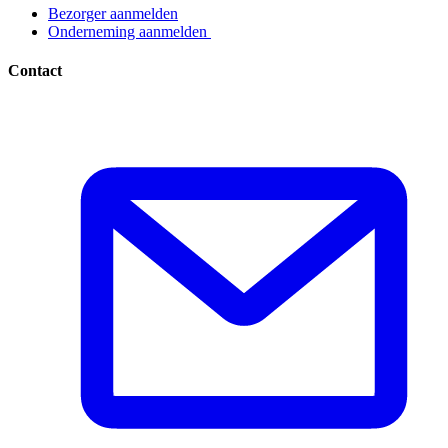
Bezorger aanmelden​​​​‌ ‍ ​‍​‍‌‍ ‌ ​‍‌‍‍‌‌‍‌ ‌‍‍‌‌‍ ‍​‍​‍​ ‍‍​‍​‍‌ ​ ‌‍​‌‌‍ ‍‌‍‍‌‌ ‌​‌ ‍‌​‍ ‍‌‍‍‌‌‍ ​‍​‍​‍ ​​‍​‍‌‍‍​‌ ​‍‌‍‌‌‌‍‌‍​‍​‍​ ‍‍​‍​‍‌‍‍​‌ ‌​‌ ‌​‌ ​​​ ‍‍​‍ ​‍ ‌‍ ​‌‍ ‌‍​ ‌‍​‌‌‍ ​‌‍‍​‌‍ ‌ ​ ‌ ‌​​ ‍‍​ ​ ​ ​ ​ ​ ​ ​ ​‍ ‌‍‍‌‌‍ ‍‌ ‌​‌‍‌‌‌‍ ‍‌ ‌​​‍ ‌‍‌‌‌‍‌​‌‍‍‌‌ ‌​​‍ ‌‍ ‌‌‍ ‌‍‌​‌‍‌‌​ ‌‌ ​​‌ ​‍‌‍‌‌‌ ​ ‌‍‌‌‌‍ ‍‌ ‌​‌‍​‌‌ ‌​‌‍‍‌‌‍ ‌‍ ‍​ ‍ ‌‍‍‌‌‍‌​​ ‌‌‍‌ ‌‍ ​‌‍ ‌‍​‍‌‍​‌‌‍ ​​ ‍ ‌ ‌​‌ ‍‌‌ ​​‌‍‌‌​ ‌‌‍‌ ‌‍ ​‌‍ ‌‍​‍‌‍​‌‌‍ ​​ ‍ ‌ ​​‌‍​‌‌ ‌​‌‍‍​​ ‌‌‍‌‍‌‍ ‌‍ ‌ ‌​‌‍‌‌‌ ​‍​‍ ‍‌ ​​‌‍​‌‌‍‌ ‌‍‌‌‌ ​ ​‍‌‌​ ‌‌‌​​‍‌‌ ‌‍‍ ‌‍‌‌‌ ‍‌​‍‌‌​ ​ ‌​‌​​‍‌‌​ ​ ‌​‌​​‍‌‌​ ​‍​ ​‍​ ‌ ​ ​‌‌‍​‍‌‍​ ​ ‌‌​ ‌ ​ ​‌​ ​‍​ ‌​​ ​​‌‍‌‌​ ‍‌​‍‌‌​ ​‍​ ​‍​‍‌‌​ ‌‌‌​‌​​‍ ‍‌‍ ​‌‍​‌‌‍​‍‌‍‌‌‌‍ ​​ ‌‍​‍‌‍​‌‌ ​ ‌‍‌‌‌‌‌‌‌ ​‍‌‍ ​​ ‌‌‍‍​‌ ‌​‌ ‌​‌ ​​​‍‌‌​ ​ ‌​​‌​‍‌‌​ ​‍‌​‌‍​‍‌‌​ ​‍‌​‌‍‌‍ ​‌‍ ‌‍​ ‌‍​‌‌‍ ​‌‍‍​‌‍ ‌ ​ ‌ ‌​​‍‌‌​ ​ ‌​​‌​ ​ ​ ​ ​ ​ ​ ​ ​‍‌‍‌‍‍‌‌‍‌​​ ‌‌‍‌ ‌‍ ​‌‍ ‌‍​‍‌‍​‌‌‍ ​​‍‌‍‌ ‌​‌ ‍‌‌ ​​‌‍‌‌​ ‌‌‍‌ ‌‍ ​‌‍ ‌‍​‍‌‍​‌‌‍ ​​‍‌‍‌ ​​‌‍​‌‌ ‌​‌‍‍​​ ‌‌‍‌‍‌‍ ‌‍ ‌ ‌​‌‍‌‌‌ ​‍​‍ ‍‌ ​​‌‍​‌‌‍‌ ‌‍‌‌‌ ​ ​‍‌‌​ ‌‌‌​​‍‌‌ ‌‍‍ ‌‍‌‌‌ ‍‌​‍‌‌​ ​ ‌​‌​​‍‌‌​ ​ ‌​‌​​‍‌‌​ ​‍​ ​‍​ ‌ ​ ​‌‌‍​‍‌‍​ ​ ‌‌​ ‌ ​ ​‌​ ​‍​ ‌​​ ​​‌‍‌‌​ ‍‌​‍‌‌​ ​‍​ ​‍​‍‌‌​ ‌‌‌​‌​​‍ ‍‌‍ ​‌‍​‌‌‍​‍‌‍‌‌‌‍ ​​‍‌‍‌ ​​‌‍‌‌‌ ​‍‌ ​ ‌ ​​‌‍‌‌‌‍​ ‌ ‌​‌‍‍‌‌ ‌‍‌‍‌‌​ ‌‌ ​​‌ ‌‌‌‍​‍‌‍ ​‌‍‍‌‌ ​ ‌‍‍​‌‍‌‌‌‍‌​​‍​‍‌ ‌
Onderneming aanmelden ​​​​‌ ‍ ​‍​‍‌‍ ‌ ​‍‌‍‍‌‌‍‌ ‌‍‍‌‌‍ ‍​‍​‍​ ‍‍​‍​‍‌ ​ ‌‍​‌‌‍ ‍‌‍‍‌‌ ‌​‌ ‍‌​‍ ‍‌‍‍‌‌‍ ​‍​‍​‍ ​​‍​‍‌‍‍​‌ ​‍‌‍‌‌‌‍‌‍​‍​‍​ ‍‍​‍​‍‌‍‍​‌ ‌​‌ ‌​‌ ​​​ ‍‍​‍ ​‍ ‌‍ ​‌‍ ‌‍​ ‌‍​‌‌‍ ​‌‍‍​‌‍ ‌ ​ ‌ ‌​​ ‍‍​ ​ ​ ​ ​ ​ ​ ​ ​‍ ‌‍‍‌‌‍ ‍‌ ‌​‌‍‌‌‌‍ ‍‌ ‌​​‍ ‌‍‌‌‌‍‌​‌‍‍‌‌ ‌​​‍ ‌‍ ‌‌‍ ‌‍‌​‌‍‌‌​ ‌‌ ​​‌ ​‍‌‍‌‌‌ ​ ‌‍‌‌‌‍ ‍‌ ‌​‌‍​‌‌ ‌​‌‍‍‌‌‍ ‌‍ ‍​ ‍ ‌‍‍‌‌‍‌​​ ‌‌‍‌ ‌‍ ​‌‍ ‌‍​‍‌‍​‌‌‍ ​​ ‍ ‌ ‌​‌ ‍‌‌ ​​‌‍‌‌​ ‌‌‍‌ ‌‍ ​‌‍ ‌‍​‍‌‍​‌‌‍ ​​ ‍ ‌ ​​‌‍​‌‌ ‌​‌‍‍​​ ‌‌‍‌‍‌‍ ‌‍ ‌ ‌​‌‍‌‌‌ ​‍​‍ ‍‌ ​​‌‍​‌‌‍‌ ‌‍‌‌‌ ​ ​‍‌‌​ ‌‌‌​​‍‌‌ ‌‍‍ ‌‍‌‌‌ ‍‌​‍‌‌​ ​ ‌​‌​​‍‌‌​ ​ ‌​‌​​‍‌‌​ ​‍​ ​‍​ ‌ ​ ‌ ​ ‍‌​ ​ ​ ​‌‌‍​ ‌‍​‌​ ‌‍​ ​‌‌‍​‍​ ‌‍‌‍​ ​‍‌‌​ ​‍​ ​‍​‍‌‌​ ‌‌‌​‌​​‍ ‍‌‍ ​‌‍​‌‌‍​‍‌‍‌‌‌‍ ​​ ‌‍​‍‌‍​‌‌ ​ ‌‍‌‌‌‌‌‌‌ ​‍‌‍ ​​ ‌‌‍‍​‌ ‌​‌ ‌​‌ ​​​‍‌‌​ ​ ‌​​‌​‍‌‌​ ​‍‌​‌‍​‍‌‌​ ​‍‌​‌‍‌‍ ​‌‍ ‌‍​ ‌‍​‌‌‍ ​‌‍‍​‌‍ ‌ ​ ‌ ‌​​‍‌‌​ ​ ‌​​‌​ ​ ​ ​ ​ ​ ​ ​ ​‍‌‍‌‍‍‌‌‍‌​​ ‌‌‍‌ ‌‍ ​‌‍ ‌‍​‍‌‍​‌‌‍ ​​‍‌‍‌ ‌​‌ ‍‌‌ ​​‌‍‌‌​ ‌‌‍‌ ‌‍ ​‌‍ ‌‍​‍‌‍​‌‌‍ ​​‍‌‍‌ ​​‌‍​‌‌ ‌​‌‍‍​​ ‌‌‍‌‍‌‍ ‌‍ ‌ ‌​‌‍‌‌‌ ​‍​‍ ‍‌ ​​‌‍​‌‌‍‌ ‌‍‌‌‌ ​ ​‍‌‌​ ‌‌‌​​‍‌‌ ‌‍‍ ‌‍‌‌‌ ‍‌​‍‌‌​ ​ ‌​‌​​‍‌‌​ ​ ‌​‌​​‍‌‌​ ​‍​ ​‍​ ‌ ​ ‌ ​ ‍‌​ ​ ​ ​‌‌‍​ ‌‍​‌​ ‌‍​ ​‌‌‍​‍​ ‌‍‌‍​ ​‍‌‌​ ​‍​ ​‍​‍‌‌​ ‌‌‌​‌​​‍ ‍‌‍ ​‌‍​‌‌‍​‍‌‍‌‌‌‍ ​​‍‌‍‌ ​​‌‍‌‌‌ ​‍‌ ​ ‌ ​​‌‍‌‌‌‍​ ‌ ‌​‌‍‍‌‌ ‌‍‌‍‌‌​ ‌‌ ​​‌ ‌‌‌‍​‍‌‍ ​‌‍‍‌‌ ​ ‌‍‍​‌‍‌‌‌‍‌​​‍​‍‌ ‌
Contact