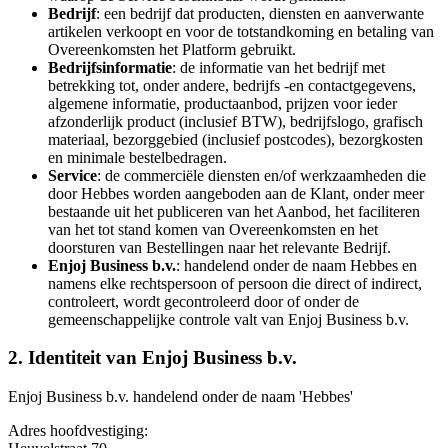
Bedrijf​​​​‌ ‍ ​‍​‍‌‍ ‌ ​‍‌‍‍‌‌‍‌ ‌‍‍‌‌‍ ‍​‍​‍​ ‍‍​‍​‍‌ ​ ‌‍​‌‌‍ ‍‌‍‍‌‌ ‌​‌ ‍‌​‍ ‍‌‍‍‌‌‍ ​‍​‍​‍ ​​‍​‍‌‍‍​‌ ​‍‌‍‌‌‌‍‌‍​‍​‍​ ‍‍​‍​‍‌‍‍​‌ ‌​‌ ‌​‌ ​​​ ‍‍​‍ ​‍ ‌‍ ​‌‍ ‌‍​ ‌‍​‌‌‍ ​‌‍‍​‌‍ ‌ ​ ‌ ‌​​ ‍‍​ ​ ​ ​ ​ ​ ​ ​ ​‍ ‌‍‍‌‌‍ ‍‌ ‌​‌‍‌‌‌‍ ‍‌ ‌​​‍ ‌‍‌‌‌‍‌​‌‍‍‌‌ ‌​​‍ ‌‍ ‌‌‍ ‌‍‌​‌‍‌‌​ ‌‌ ​​‌ ​‍‌‍‌‌‌ ​ ‌‍‌‌‌‍ ‍‌ ‌​‌‍​‌‌ ‌​‌‍‍‌‌‍ ‌‍ ‍​ ‍ ‌‍‍‌‌‍‌​​ ‌‌‍‌​​ ​‍‌‍​‍​ ​​​ ​‍​ ‍​​ ​‌​ ‌​​‍ ‌‌‍‌​‌‍​‌​ ‍‌​ ​ ​‍ ‌​ ‌​​ ​‌‌‍‌‍​ ​‍​‍ ‌​ ‍‌‌‍‌‌​ ​‍​ ​‌​‍ ‌‌‍​‌‌‍‌‌‌‍‌‍​ ‌‌​ ​‍‌‍​‌‌‍​ ​ ​‌​ ​‌​ ​ ​ ​‍​ ​​​ ‍ ‌ ‌​‌ ‍‌‌ ​​‌‍‌‌​ ‌‌‍ ​‌‍‌‌‌‍‌ ‌‍​‌‌‍ ​‌‌​​‌‍​‌‌‍‌ ‌‍‌‌​ ‍ ‌ ​​‌‍​‌‌ ‌​‌‍‍​​ ‌‌‍​ ‌‍ ‌‍ ‍‌ ‌​‌‍‌‌‌‍ ‍‌ ‌​​‍‌‌​ ‌‌‌​​‍‌‌ ‌‍‍ ‌‍‌‌‌ ‍‌​‍‌‌​ ​ ‌​‌​​‍‌‌​ ​ ‌​‌​​‍‌‌​ ​‍​ ​‍​ ​‍​ ​ ‌‍‌​‌‍‌‍‌‍​‍​ ‌‍​ ​​​ ‌​​ ‌‌‌‍​‌‌‍‌‌​ ‌ ​‍‌‌​ ​‍​ ​‍​‍‌‌​ ‌‌‌​‌​​‍ ‍‌‍​ ‌‍‍​‌‍‍‌‌‍ ​‌‍‌​‌ ​‍‌‍‌‌‌‍ ‍​‍‌‌​ ‌‌‌​​‍‌‌ ‌‍‍ ‌‍‌‌‌ ‍‌​‍‌‌​ ​ ‌​‌​​‍‌‌​ ​ ‌​‌​​‍‌‌​ ​‍​ ​‍‌‍​‌​ ​‍‌‍​ ​ ‌ ​ ‌ ‌‍​‍‌‍​ ​ ‌‍​ ‌​​ ‌ ​ ‍​‌‍‌​​‍‌‌​ ​‍​ ​‍​‍‌‌​ ‌‌‌​‌​​‍ ‍‌ ‌​‌‍‌‌‌ ‍​‌ ‌​​ ‌‍​‍‌‍​‌‌ ​ ‌‍‌‌‌‌‌‌‌ ​‍‌‍ ​​ ‌‌‍‍​‌ ‌​‌ ‌​‌ ​​​‍‌‌​ ​ ‌​​‌​‍‌‌​ ​‍‌​‌‍​‍‌‌​ ​‍‌​‌‍‌‍ ​‌‍ ‌‍​ ‌‍​‌‌‍ ​‌‍‍​‌‍ ‌ ​ ‌ ‌​​‍‌‌​ ​ ‌​​‌​ ​ ​ ​ ​ ​ ​ ​ ​‍‌‍‌‍‍‌‌‍‌​​ ‌‌‍‌​​ ​‍‌‍​‍​ ​​​ ​‍​ ‍​​ ​‌​ ‌​​‍ ‌‌‍‌​‌‍​‌​ ‍‌​ ​ ​‍ ‌​ ‌​​ ​‌‌‍‌‍​ ​‍​‍ ‌​ ‍‌‌‍‌‌​ ​‍​ ​‌​‍ ‌‌‍​‌‌‍‌‌‌‍‌‍​ ‌‌​ ​‍‌‍​‌‌‍​ ​ ​‌​ ​‌​ ​ ​ ​‍​ ​​​‍‌‍‌ ‌​‌ ‍‌‌ ​​‌‍‌‌​ ‌‌‍ ​‌‍‌‌‌‍‌ ‌‍​‌‌‍ ​‌‌​​‌‍​‌‌‍‌ ‌‍‌‌​‍‌‍‌ ​​‌‍​‌‌ ‌​‌‍‍​​ ‌‌‍​ ‌‍ ‌‍ ‍‌ ‌​‌‍‌‌‌‍ ‍‌ ‌​​‍‌‌​ ‌‌‌​​‍‌‌ ‌‍‍ ‌‍‌‌‌ ‍‌​‍‌‌​ ​ ‌​‌​​‍‌‌​ ​ ‌​‌​​‍‌‌​ ​‍​ ​‍​ ​‍​ ​ ‌‍‌​‌‍‌‍‌‍​‍​ ‌‍​ ​​​ ‌​​ ‌‌‌‍​‌‌‍‌‌​ ‌ ​‍‌‌​ ​‍​ ​‍​‍‌‌​ ‌‌‌​‌​​‍ ‍‌‍​ ‌‍‍​‌‍‍‌‌‍ ​‌‍‌​‌ ​‍‌‍‌‌‌‍ ‍​‍‌‌​ ‌‌‌​​‍‌‌ ‌‍‍ ‌‍‌‌‌ ‍‌​‍‌‌​ ​ ‌​‌​​‍‌‌​ ​ ‌​‌​​‍‌‌​ ​‍​ ​‍‌‍​‌​ ​‍‌‍​ ​ ‌ ​ ‌ ‌‍​‍‌‍​ ​ ‌‍​ ‌​​ ‌ ​ ‍​‌‍‌​​‍‌‌​ ​‍​ ​‍​‍‌‌​ ‌‌‌​‌​​‍ ‍‌ ‌​‌‍‌‌‌ ‍​‌ ‌​​‍‌‍‌ ​​‌‍‌‌‌ ​‍‌ ​ ‌ ​​‌‍‌‌‌‍​ ‌ ‌​‌‍‍‌‌ ‌‍‌‍‌‌​ ‌‌ ​​‌ ‌‌‌‍​‍‌‍ ​‌‍‍‌‌ ​ ‌‍‍​‌‍‌‌‌‍‌​​‍​‍‌ ‌
: een bedrijf dat producten, diensten en aanverwante
artikelen verkoopt en voor de totstandkoming en betaling van
Overeenkomsten het Platform gebruikt. ​​​​‌ ‍ ​‍​‍‌‍ ‌ ​‍‌‍‍‌‌‍‌ ‌‍‍‌‌‍ ‍​‍​‍​ ‍‍​‍​‍‌ ​ ‌‍​‌‌‍ ‍‌‍‍‌‌ ‌​‌ ‍‌​‍ ‍‌‍‍‌‌‍ ​‍​‍​‍ ​​‍​‍‌‍‍​‌ ​‍‌‍‌‌‌‍‌‍​‍​‍​ ‍‍​‍​‍‌‍‍​‌ ‌​‌ ‌​‌ ​​​ ‍‍​‍ ​‍ ‌‍ ​‌‍ ‌‍​ ‌‍​‌‌‍ ​‌‍‍​‌‍ ‌ ​ ‌ ‌​​ ‍‍​ ​ ​ ​ ​ ​ ​ ​ ​‍ ‌‍‍‌‌‍ ‍‌ ‌​‌‍‌‌‌‍ ‍‌ ‌​​‍ ‌‍‌‌‌‍‌​‌‍‍‌‌ ‌​​‍ ‌‍ ‌‌‍ ‌‍‌​‌‍‌‌​ ‌‌ ​​‌ ​‍‌‍‌‌‌ ​ ‌‍‌‌‌‍ ‍‌ ‌​‌‍​‌‌ ‌​‌‍‍‌‌‍ ‌‍ ‍​ ‍ ‌‍‍‌‌‍‌​​ ‌‌‍‌​​ ​‍‌‍​‍​ ​​​ ​‍​ ‍​​ ​‌​ ‌​​‍ ‌‌‍‌​‌‍​‌​ ‍‌​ ​ ​‍ ‌​ ‌​​ ​‌‌‍‌‍​ ​‍​‍ ‌​ ‍‌‌‍‌‌​ ​‍​ ​‌​‍ ‌‌‍​‌‌‍‌‌‌‍‌‍​ ‌‌​ ​‍‌‍​‌‌‍​ ​ ​‌​ ​‌​ ​ ​ ​‍​ ​​​ ‍ ‌ ‌​‌ ‍‌‌ ​​‌‍‌‌​ ‌‌‍ ​‌‍‌‌‌‍‌ ‌‍​‌‌‍ ​‌‌​​‌‍​‌‌‍‌ ‌‍‌‌​ ‍ ‌ ​​‌‍​‌‌ ‌​‌‍‍​​ ‌‌‍​ ‌‍ ‌‍ ‍‌ ‌​‌‍‌‌‌‍ ‍‌ ‌​​‍‌‌​ ‌‌‌​​‍‌‌ ‌‍‍ ‌‍‌‌‌ ‍‌​‍‌‌​ ​ ‌​‌​​‍‌‌​ ​ ‌​‌​​‍‌‌​ ​‍​ ​‍​ ​‍​ ​ ‌‍‌​‌‍‌‍‌‍​‍​ ‌‍​ ​​​ ‌​​ ‌‌‌‍​‌‌‍‌‌​ ‌ ​‍‌‌​ ​‍​ ​‍​‍‌‌​ ‌‌‌​‌​​‍ ‍‌‍​ ‌‍‍​‌‍‍‌‌‍ ​‌‍‌​‌ ​‍‌‍‌‌‌‍ ‍​‍‌‌​ ‌‌‌​​‍‌‌ ‌‍‍ ‌‍‌‌‌ ‍‌​‍‌‌​ ​ ‌​‌​​‍‌‌​ ​ ‌​‌​​‍‌‌​ ​‍​ ​‍​ ‌​​ ‍​​ ‌​‌‍​ ​ ​‌​ ‌‍‌‍‌​​ ​ ​ ‌​​ ‌ ‌‍​ ​ ‍‌​‍‌‌​ ​‍​ ​‍​‍‌‌​ ‌‌‌​‌​​‍ ‍‌ ‌​‌‍‌‌‌ ‍​‌ ‌​​ ‌‍​‍‌‍​‌‌ ​ ‌‍‌‌‌‌‌‌‌ ​‍‌‍ ​​ ‌‌‍‍​‌ ‌​‌ ‌​‌ ​​​‍‌‌​ ​ ‌​​‌​‍‌‌​ ​‍‌​‌‍​‍‌‌​ ​‍‌​‌‍‌‍ ​‌‍ ‌‍​ ‌‍​‌‌‍ ​‌‍‍​‌‍ ‌ ​ ‌ ‌​​‍‌‌​ ​ ‌​​‌​ ​ ​ ​ ​ ​ ​ ​ ​‍‌‍‌‍‍‌‌‍‌​​ ‌‌‍‌​​ ​‍‌‍​‍​ ​​​ ​‍​ ‍​​ ​‌​ ‌​​‍ ‌‌‍‌​‌‍​‌​ ‍‌​ ​ ​‍ ‌​ ‌​​ ​‌‌‍‌‍​ ​‍​‍ ‌​ ‍‌‌‍‌‌​ ​‍​ ​‌​‍ ‌‌‍​‌‌‍‌‌‌‍‌‍​ ‌‌​ ​‍‌‍​‌‌‍​ ​ ​‌​ ​‌​ ​ ​ ​‍​ ​​​‍‌‍‌ ‌​‌ ‍‌‌ ​​‌‍‌‌​ ‌‌‍ ​‌‍‌‌‌‍‌ ‌‍​‌‌‍ ​‌‌​​‌‍​‌‌‍‌ ‌‍‌‌​‍‌‍‌ ​​‌‍​‌‌ ‌​‌‍‍​​ ‌‌‍​ ‌‍ ‌‍ ‍‌ ‌​‌‍‌‌‌‍ ‍‌ ‌​​‍‌‌​ ‌‌‌​​‍‌‌ ‌‍‍ ‌‍‌‌‌ ‍‌​‍‌‌​ ​ ‌​‌​​‍‌‌​ ​ ‌​‌​​‍‌‌​ ​‍​ ​‍​ ​‍​ ​ ‌‍‌​‌‍‌‍‌‍​‍​ ‌‍​ ​​​ ‌​​ ‌‌‌‍​‌‌‍‌‌​ ‌ ​‍‌‌​ ​‍​ ​‍​‍‌‌​ ‌‌‌​‌​​‍ ‍‌‍​ ‌‍‍​‌‍‍‌‌‍ ​‌‍‌​‌ ​‍‌‍‌‌‌‍ ‍​‍‌‌​ ‌‌‌​​‍‌‌ ‌‍‍ ‌‍‌‌‌ ‍‌​‍‌‌​ ​ ‌​‌​​‍‌‌​ ​ ‌​‌​​‍‌‌​ ​‍​ ​‍​ ‌​​ ‍​​ ‌​‌‍​ ​ ​‌​ ‌‍‌‍‌​​ ​ ​ ‌​​ ‌ ‌‍​ ​ ‍‌​‍‌‌​ ​‍​ ​‍​‍‌‌​ ‌‌‌​‌​​‍ ‍‌ ‌​‌‍‌‌‌ ‍​‌ ‌​​‍‌‍‌ ​​‌‍‌‌‌ ​‍‌ ​ ‌ ​​‌‍‌‌‌‍​ ‌ ‌​‌‍‍‌‌ ‌‍‌‍‌‌​ ‌‌ ​​‌ ‌‌‌‍​‍‌‍ ​‌‍‍‌‌ ​ ‌‍‍​‌‍‌‌‌‍‌​​‍​‍‌ ‌
Bedrijfsinformatie​​​​‌ ‍ ​‍​‍‌‍ ‌ ​‍‌‍‍‌‌‍‌ ‌‍‍‌‌‍ ‍​‍​‍​ ‍‍​‍​‍‌ ​ ‌‍​‌‌‍ ‍‌‍‍‌‌ ‌​‌ ‍‌​‍ ‍‌‍‍‌‌‍ ​‍​‍​‍ ​​‍​‍‌‍‍​‌ ​‍‌‍‌‌‌‍‌‍​‍​‍​ ‍‍​‍​‍‌‍‍​‌ ‌​‌ ‌​‌ ​​​ ‍‍​‍ ​‍ ‌‍ ​‌‍ ‌‍​ ‌‍​‌‌‍ ​‌‍‍​‌‍ ‌ ​ ‌ ‌​​ ‍‍​ ​ ​ ​ ​ ​ ​ ​ ​‍ ‌‍‍‌‌‍ ‍‌ ‌​‌‍‌‌‌‍ ‍‌ ‌​​‍ ‌‍‌‌‌‍‌​‌‍‍‌‌ ‌​​‍ ‌‍ ‌‌‍ ‌‍‌​‌‍‌‌​ ‌‌ ​​‌ ​‍‌‍‌‌‌ ​ ‌‍‌‌‌‍ ‍‌ ‌​‌‍​‌‌ ‌​‌‍‍‌‌‍ ‌‍ ‍​ ‍ ‌‍‍‌‌‍‌​​ ‌‌‍‌​​ ​‍‌‍​‍​ ​​​ ​‍​ ‍​​ ​‌​ ‌​​‍ ‌‌‍‌​‌‍​‌​ ‍‌​ ​ ​‍ ‌​ ‌​​ ​‌‌‍‌‍​ ​‍​‍ ‌​ ‍‌‌‍‌‌​ ​‍​ ​‌​‍ ‌‌‍​‌‌‍‌‌‌‍‌‍​ ‌‌​ ​‍‌‍​‌‌‍​ ​ ​‌​ ​‌​ ​ ​ ​‍​ ​​​ ‍ ‌ ‌​‌ ‍‌‌ ​​‌‍‌‌​ ‌‌‍ ​‌‍‌‌‌‍‌ ‌‍​‌‌‍ ​‌‌​​‌‍​‌‌‍‌ ‌‍‌‌​ ‍ ‌ ​​‌‍​‌‌ ‌​‌‍‍​​ ‌‌‍​ ‌‍ ‌‍ ‍‌ ‌​‌‍‌‌‌‍ ‍‌ ‌​​‍‌‌​ ‌‌‌​​‍‌‌ ‌‍‍ ‌‍‌‌‌ ‍‌​‍‌‌​ ​ ‌​‌​​‍‌‌​ ​ ‌​‌​​‍‌‌​ ​‍​ ​‍‌‍​‌‌‍‌‍​ ‌‌​ ‍‌​ ‌ ​ ‍‌‌‍​‌​ ‌‌​ ​‍​ ​ ​ ​​‌‍‌‍​‍‌‌​ ​‍​ ​‍​‍‌‌​ ‌‌‌​‌​​‍ ‍‌‍​ ‌‍‍​‌‍‍‌‌‍ ​‌‍‌​‌ ​‍‌‍‌‌‌‍ ‍​‍‌‌​ ‌‌‌​​‍‌‌ ‌‍‍ ‌‍‌‌‌ ‍‌​‍‌‌​ ​ ‌​‌​​‍‌‌​ ​ ‌​‌​​‍‌‌​ ​‍​ ​‍‌‍​‌​ ​‍‌‍​ ​ ‌ ​ ‌ ‌‍​‍‌‍​ ​ ‌‍​ ‌​​ ‌ ​ ‍​‌‍‌​​‍‌‌​ ​‍​ ​‍​‍‌‌​ ‌‌‌​‌​​‍ ‍‌ ‌​‌‍‌‌‌ ‍​‌ ‌​​ ‌‍​‍‌‍​‌‌ ​ ‌‍‌‌‌‌‌‌‌ ​‍‌‍ ​​ ‌‌‍‍​‌ ‌​‌ ‌​‌ ​​​‍‌‌​ ​ ‌​​‌​‍‌‌​ ​‍‌​‌‍​‍‌‌​ ​‍‌​‌‍‌‍ ​‌‍ ‌‍​ ‌‍​‌‌‍ ​‌‍‍​‌‍ ‌ ​ ‌ ‌​​‍‌‌​ ​ ‌​​‌​ ​ ​ ​ ​ ​ ​ ​ ​‍‌‍‌‍‍‌‌‍‌​​ ‌‌‍‌​​ ​‍‌‍​‍​ ​​​ ​‍​ ‍​​ ​‌​ ‌​​‍ ‌‌‍‌​‌‍​‌​ ‍‌​ ​ ​‍ ‌​ ‌​​ ​‌‌‍‌‍​ ​‍​‍ ‌​ ‍‌‌‍‌‌​ ​‍​ ​‌​‍ ‌‌‍​‌‌‍‌‌‌‍‌‍​ ‌‌​ ​‍‌‍​‌‌‍​ ​ ​‌​ ​‌​ ​ ​ ​‍​ ​​​‍‌‍‌ ‌​‌ ‍‌‌ ​​‌‍‌‌​ ‌‌‍ ​‌‍‌‌‌‍‌ ‌‍​‌‌‍ ​‌‌​​‌‍​‌‌‍‌ ‌‍‌‌​‍‌‍‌ ​​‌‍​‌‌ ‌​‌‍‍​​ ‌‌‍​ ‌‍ ‌‍ ‍‌ ‌​‌‍‌‌‌‍ ‍‌ ‌​​‍‌‌​ ‌‌‌​​‍‌‌ ‌‍‍ ‌‍‌‌‌ ‍‌​‍‌‌​ ​ ‌​‌​​‍‌‌​ ​ ‌​‌​​‍‌‌​ ​‍​ ​‍‌‍​‌‌‍‌‍​ ‌‌​ ‍‌​ ‌ ​ ‍‌‌‍​‌​ ‌‌​ ​‍​ ​ ​ ​​‌‍‌‍​‍‌‌​ ​‍​ ​‍​‍‌‌​ ‌‌‌​‌​​‍ ‍‌‍​ ‌‍‍​‌‍‍‌‌‍ ​‌‍‌​‌ ​‍‌‍‌‌‌‍ ‍​‍‌‌​ ‌‌‌​​‍‌‌ ‌‍‍ ‌‍‌‌‌ ‍‌​‍‌‌​ ​ ‌​‌​​‍‌‌​ ​ ‌​‌​​‍‌‌​ ​‍​ ​‍‌‍​‌​ ​‍‌‍​ ​ ‌ ​ ‌ ‌‍​‍‌‍​ ​ ‌‍​ ‌​​ ‌ ​ ‍​‌‍‌​​‍‌‌​ ​‍​ ​‍​‍‌‌​ ‌‌‌​‌​​‍ ‍‌ ‌​‌‍‌‌‌ ‍​‌ ‌​​‍‌‍‌ ​​‌‍‌‌‌ ​‍‌ ​ ‌ ​​‌‍‌‌‌‍​ ‌ ‌​‌‍‍‌‌ ‌‍‌‍‌‌​ ‌‌ ​​‌ ‌‌‌‍​‍‌‍ ​‌‍‍‌‌ ​ ‌‍‍​‌‍‌‌‌‍‌​​‍​‍‌ ‌
: de informatie van het bedrijf met
betrekking tot, onder andere, bedrijfs -en contactgegevens,
algemene informatie, productaanbod, prijzen voor ieder
afzonderlijk product (inclusief BTW), bedrijfslogo, grafisch
materiaal, bezorggebied (inclusief postcodes), bezorgkosten
en minimale bestelbedragen. ​​​​‌ ‍ ​‍​‍‌‍ ‌ ​‍‌‍‍‌‌‍‌ ‌‍‍‌‌‍ ‍​‍​‍​ ‍‍​‍​‍‌ ​ ‌‍​‌‌‍ ‍‌‍‍‌‌ ‌​‌ ‍‌​‍ ‍‌‍‍‌‌‍ ​‍​‍​‍ ​​‍​‍‌‍‍​‌ ​‍‌‍‌‌‌‍‌‍​‍​‍​ ‍‍​‍​‍‌‍‍​‌ ‌​‌ ‌​‌ ​​​ ‍‍​‍ ​‍ ‌‍ ​‌‍ ‌‍​ ‌‍​‌‌‍ ​‌‍‍​‌‍ ‌ ​ ‌ ‌​​ ‍‍​ ​ ​ ​ ​ ​ ​ ​ ​‍ ‌‍‍‌‌‍ ‍‌ ‌​‌‍‌‌‌‍ ‍‌ ‌​​‍ ‌‍‌‌‌‍‌​‌‍‍‌‌ ‌​​‍ ‌‍ ‌‌‍ ‌‍‌​‌‍‌‌​ ‌‌ ​​‌ ​‍‌‍‌‌‌ ​ ‌‍‌‌‌‍ ‍‌ ‌​‌‍​‌‌ ‌​‌‍‍‌‌‍ ‌‍ ‍​ ‍ ‌‍‍‌‌‍‌​​ ‌‌‍‌​​ ​‍‌‍​‍​ ​​​ ​‍​ ‍​​ ​‌​ ‌​​‍ ‌‌‍‌​‌‍​‌​ ‍‌​ ​ ​‍ ‌​ ‌​​ ​‌‌‍‌‍​ ​‍​‍ ‌​ ‍‌‌‍‌‌​ ​‍​ ​‌​‍ ‌‌‍​‌‌‍‌‌‌‍‌‍​ ‌‌​ ​‍‌‍​‌‌‍​ ​ ​‌​ ​‌​ ​ ​ ​‍​ ​​​ ‍ ‌ ‌​‌ ‍‌‌ ​​‌‍‌‌​ ‌‌‍ ​‌‍‌‌‌‍‌ ‌‍​‌‌‍ ​‌‌​​‌‍​‌‌‍‌ ‌‍‌‌​ ‍ ‌ ​​‌‍​‌‌ ‌​‌‍‍​​ ‌‌‍​ ‌‍ ‌‍ ‍‌ ‌​‌‍‌‌‌‍ ‍‌ ‌​​‍‌‌​ ‌‌‌​​‍‌‌ ‌‍‍ ‌‍‌‌‌ ‍‌​‍‌‌​ ​ ‌​‌​​‍‌‌​ ​ ‌​‌​​‍‌‌​ ​‍​ ​‍‌‍​‌‌‍‌‍​ ‌‌​ ‍‌​ ‌ ​ ‍‌‌‍​‌​ ‌‌​ ​‍​ ​ ​ ​​‌‍‌‍​‍‌‌​ ​‍​ ​‍​‍‌‌​ ‌‌‌​‌​​‍ ‍‌‍​ ‌‍‍​‌‍‍‌‌‍ ​‌‍‌​‌ ​‍‌‍‌‌‌‍ ‍​‍‌‌​ ‌‌‌​​‍‌‌ ‌‍‍ ‌‍‌‌‌ ‍‌​‍‌‌​ ​ ‌​‌​​‍‌‌​ ​ ‌​‌​​‍‌‌​ ​‍​ ​‍​ ‌​‌‍​‍​ ‍‌​ ‌‍​ ‌​​ ​‌‌‍​‌​ ​‌‌‍‌‍​ ​‍‌‍‌​​ ​ ​‍‌‌​ ​‍​ ​‍​‍‌‌​ ‌‌‌​‌​​‍ ‍‌ ‌​‌‍‌‌‌ ‍​‌ ‌​​ ‌‍​‍‌‍​‌‌ ​ ‌‍‌‌‌‌‌‌‌ ​‍‌‍ ​​ ‌‌‍‍​‌ ‌​‌ ‌​‌ ​​​‍‌‌​ ​ ‌​​‌​‍‌‌​ ​‍‌​‌‍​‍‌‌​ ​‍‌​‌‍‌‍ ​‌‍ ‌‍​ ‌‍​‌‌‍ ​‌‍‍​‌‍ ‌ ​ ‌ ‌​​‍‌‌​ ​ ‌​​‌​ ​ ​ ​ ​ ​ ​ ​ ​‍‌‍‌‍‍‌‌‍‌​​ ‌‌‍‌​​ ​‍‌‍​‍​ ​​​ ​‍​ ‍​​ ​‌​ ‌​​‍ ‌‌‍‌​‌‍​‌​ ‍‌​ ​ ​‍ ‌​ ‌​​ ​‌‌‍‌‍​ ​‍​‍ ‌​ ‍‌‌‍‌‌​ ​‍​ ​‌​‍ ‌‌‍​‌‌‍‌‌‌‍‌‍​ ‌‌​ ​‍‌‍​‌‌‍​ ​ ​‌​ ​‌​ ​ ​ ​‍​ ​​​‍‌‍‌ ‌​‌ ‍‌‌ ​​‌‍‌‌​ ‌‌‍ ​‌‍‌‌‌‍‌ ‌‍​‌‌‍ ​‌‌​​‌‍​‌‌‍‌ ‌‍‌‌​‍‌‍‌ ​​‌‍​‌‌ ‌​‌‍‍​​ ‌‌‍​ ‌‍ ‌‍ ‍‌ ‌​‌‍‌‌‌‍ ‍‌ ‌​​‍‌‌​ ‌‌‌​​‍‌‌ ‌‍‍ ‌‍‌‌‌ ‍‌​‍‌‌​ ​ ‌​‌​​‍‌‌​ ​ ‌​‌​​‍‌‌​ ​‍​ ​‍‌‍​‌‌‍‌‍​ ‌‌​ ‍‌​ ‌ ​ ‍‌‌‍​‌​ ‌‌​ ​‍​ ​ ​ ​​‌‍‌‍​‍‌‌​ ​‍​ ​‍​‍‌‌​ ‌‌‌​‌​​‍ ‍‌‍​ ‌‍‍​‌‍‍‌‌‍ ​‌‍‌​‌ ​‍‌‍‌‌‌‍ ‍​‍‌‌​ ‌‌‌​​‍‌‌ ‌‍‍ ‌‍‌‌‌ ‍‌​‍‌‌​ ​ ‌​‌​​‍‌‌​ ​ ‌​‌​​‍‌‌​ ​‍​ ​‍​ ‌​‌‍​‍​ ‍‌​ ‌‍​ ‌​​ ​‌‌‍​‌​ ​‌‌‍‌‍​ ​‍‌‍‌​​ ​ ​‍‌‌​ ​‍​ ​‍​‍‌‌​ ‌‌‌​‌​​‍ ‍‌ ‌​‌‍‌‌‌ ‍​‌ ‌​​‍‌‍‌ ​​‌‍‌‌‌ ​‍‌ ​ ‌ ​​‌‍‌‌‌‍​ ‌ ‌​‌‍‍‌‌ ‌‍‌‍‌‌​ ‌‌ ​​‌ ‌‌‌‍​‍‌‍ ​‌‍‍‌‌ ​ ‌‍‍​‌‍‌‌‌‍‌​​‍​‍‌ ‌
Service​​​​‌ ‍ ​‍​‍‌‍ ‌ ​‍‌‍‍‌‌‍‌ ‌‍‍‌‌‍ ‍​‍​‍​ ‍‍​‍​‍‌ ​ ‌‍​‌‌‍ ‍‌‍‍‌‌ ‌​‌ ‍‌​‍ ‍‌‍‍‌‌‍ ​‍​‍​‍ ​​‍​‍‌‍‍​‌ ​‍‌‍‌‌‌‍‌‍​‍​‍​ ‍‍​‍​‍‌‍‍​‌ ‌​‌ ‌​‌ ​​​ ‍‍​‍ ​‍ ‌‍ ​‌‍ ‌‍​ ‌‍​‌‌‍ ​‌‍‍​‌‍ ‌ ​ ‌ ‌​​ ‍‍​ ​ ​ ​ ​ ​ ​ ​ ​‍ ‌‍‍‌‌‍ ‍‌ ‌​‌‍‌‌‌‍ ‍‌ ‌​​‍ ‌‍‌‌‌‍‌​‌‍‍‌‌ ‌​​‍ ‌‍ ‌‌‍ ‌‍‌​‌‍‌‌​ ‌‌ ​​‌ ​‍‌‍‌‌‌ ​ ‌‍‌‌‌‍ ‍‌ ‌​‌‍​‌‌ ‌​‌‍‍‌‌‍ ‌‍ ‍​ ‍ ‌‍‍‌‌‍‌​​ ‌‌‍‌​​ ​‍‌‍​‍​ ​​​ ​‍​ ‍​​ ​‌​ ‌​​‍ ‌‌‍‌​‌‍​‌​ ‍‌​ ​ ​‍ ‌​ ‌​​ ​‌‌‍‌‍​ ​‍​‍ ‌​ ‍‌‌‍‌‌​ ​‍​ ​‌​‍ ‌‌‍​‌‌‍‌‌‌‍‌‍​ ‌‌​ ​‍‌‍​‌‌‍​ ​ ​‌​ ​‌​ ​ ​ ​‍​ ​​​ ‍ ‌ ‌​‌ ‍‌‌ ​​‌‍‌‌​ ‌‌‍ ​‌‍‌‌‌‍‌ ‌‍​‌‌‍ ​‌‌​​‌‍​‌‌‍‌ ‌‍‌‌​ ‍ ‌ ​​‌‍​‌‌ ‌​‌‍‍​​ ‌‌‍​ ‌‍ ‌‍ ‍‌ ‌​‌‍‌‌‌‍ ‍‌ ‌​​‍‌‌​ ‌‌‌​​‍‌‌ ‌‍‍ ‌‍‌‌‌ ‍‌​‍‌‌​ ​ ‌​‌​​‍‌‌​ ​ ‌​‌​​‍‌‌​ ​‍​ ​‍‌‍​‍​ ‌ ‌‍‌‍​ ‌‌‌‍‌​‌‍‌‍‌‍​‍‌‍​ ‌‍‌‌‌‍‌‍​ ‌​‌‍‌‍​‍‌‌​ ​‍​ ​‍​‍‌‌​ ‌‌‌​‌​​‍ ‍‌‍​ ‌‍‍​‌‍‍‌‌‍ ​‌‍‌​‌ ​‍‌‍‌‌‌‍ ‍​‍‌‌​ ‌‌‌​​‍‌‌ ‌‍‍ ‌‍‌‌‌ ‍‌​‍‌‌​ ​ ‌​‌​​‍‌‌​ ​ ‌​‌​​‍‌‌​ ​‍​ ​‍‌‍​‌​ ​‍‌‍​ ​ ‌ ​ ‌ ‌‍​‍‌‍​ ​ ‌‍​ ‌​​ ‌ ​ ‍​‌‍‌​​‍‌‌​ ​‍​ ​‍​‍‌‌​ ‌‌‌​‌​​‍ ‍‌ ‌​‌‍‌‌‌ ‍​‌ ‌​​ ‌‍​‍‌‍​‌‌ ​ ‌‍‌‌‌‌‌‌‌ ​‍‌‍ ​​ ‌‌‍‍​‌ ‌​‌ ‌​‌ ​​​‍‌‌​ ​ ‌​​‌​‍‌‌​ ​‍‌​‌‍​‍‌‌​ ​‍‌​‌‍‌‍ ​‌‍ ‌‍​ ‌‍​‌‌‍ ​‌‍‍​‌‍ ‌ ​ ‌ ‌​​‍‌‌​ ​ ‌​​‌​ ​ ​ ​ ​ ​ ​ ​ ​‍‌‍‌‍‍‌‌‍‌​​ ‌‌‍‌​​ ​‍‌‍​‍​ ​​​ ​‍​ ‍​​ ​‌​ ‌​​‍ ‌‌‍‌​‌‍​‌​ ‍‌​ ​ ​‍ ‌​ ‌​​ ​‌‌‍‌‍​ ​‍​‍ ‌​ ‍‌‌‍‌‌​ ​‍​ ​‌​‍ ‌‌‍​‌‌‍‌‌‌‍‌‍​ ‌‌​ ​‍‌‍​‌‌‍​ ​ ​‌​ ​‌​ ​ ​ ​‍​ ​​​‍‌‍‌ ‌​‌ ‍‌‌ ​​‌‍‌‌​ ‌‌‍ ​‌‍‌‌‌‍‌ ‌‍​‌‌‍ ​‌‌​​‌‍​‌‌‍‌ ‌‍‌‌​‍‌‍‌ ​​‌‍​‌‌ ‌​‌‍‍​​ ‌‌‍​ ‌‍ ‌‍ ‍‌ ‌​‌‍‌‌‌‍ ‍‌ ‌​​‍‌‌​ ‌‌‌​​‍‌‌ ‌‍‍ ‌‍‌‌‌ ‍‌​‍‌‌​ ​ ‌​‌​​‍‌‌​ ​ ‌​‌​​‍‌‌​ ​‍​ ​‍‌‍​‍​ ‌ ‌‍‌‍​ ‌‌‌‍‌​‌‍‌‍‌‍​‍‌‍​ ‌‍‌‌‌‍‌‍​ ‌​‌‍‌‍​‍‌‌​ ​‍​ ​‍​‍‌‌​ ‌‌‌​‌​​‍ ‍‌‍​ ‌‍‍​‌‍‍‌‌‍ ​‌‍‌​‌ ​‍‌‍‌‌‌‍ ‍​‍‌‌​ ‌‌‌​​‍‌‌ ‌‍‍ ‌‍‌‌‌ ‍‌​‍‌‌​ ​ ‌​‌​​‍‌‌​ ​ ‌​‌​​‍‌‌​ ​‍​ ​‍‌‍​‌​ ​‍‌‍​ ​ ‌ ​ ‌ ‌‍​‍‌‍​ ​ ‌‍​ ‌​​ ‌ ​ ‍​‌‍‌​​‍‌‌​ ​‍​ ​‍​‍‌‌​ ‌‌‌​‌​​‍ ‍‌ ‌​‌‍‌‌‌ ‍​‌ ‌​​‍‌‍‌ ​​‌‍‌‌‌ ​‍‌ ​ ‌ ​​‌‍‌‌‌‍​ ‌ ‌​‌‍‍‌‌ ‌‍‌‍‌‌​ ‌‌ ​​‌ ‌‌‌‍​‍‌‍ ​‌‍‍‌‌ ​ ‌‍‍​‌‍‌‌‌‍‌​​‍​‍‌ ‌
: de commerciële diensten en/of werkzaamheden die
door Hebbes worden aangeboden aan de Klant, onder meer
bestaande uit het publiceren van het Aanbod, het faciliteren
van het tot stand komen van Overeenkomsten en het
doorsturen van Bestellingen naar het relevante Bedrijf. ​​​​‌ ‍ ​‍​‍‌‍ ‌ ​‍‌‍‍‌‌‍‌ ‌‍‍‌‌‍ ‍​‍​‍​ ‍‍​‍​‍‌ ​ ‌‍​‌‌‍ ‍‌‍‍‌‌ ‌​‌ ‍‌​‍ ‍‌‍‍‌‌‍ ​‍​‍​‍ ​​‍​‍‌‍‍​‌ ​‍‌‍‌‌‌‍‌‍​‍​‍​ ‍‍​‍​‍‌‍‍​‌ ‌​‌ ‌​‌ ​​​ ‍‍​‍ ​‍ ‌‍ ​‌‍ ‌‍​ ‌‍​‌‌‍ ​‌‍‍​‌‍ ‌ ​ ‌ ‌​​ ‍‍​ ​ ​ ​ ​ ​ ​ ​ ​‍ ‌‍‍‌‌‍ ‍‌ ‌​‌‍‌‌‌‍ ‍‌ ‌​​‍ ‌‍‌‌‌‍‌​‌‍‍‌‌ ‌​​‍ ‌‍ ‌‌‍ ‌‍‌​‌‍‌‌​ ‌‌ ​​‌ ​‍‌‍‌‌‌ ​ ‌‍‌‌‌‍ ‍‌ ‌​‌‍​‌‌ ‌​‌‍‍‌‌‍ ‌‍ ‍​ ‍ ‌‍‍‌‌‍‌​​ ‌‌‍‌​​ ​‍‌‍​‍​ ​​​ ​‍​ ‍​​ ​‌​ ‌​​‍ ‌‌‍‌​‌‍​‌​ ‍‌​ ​ ​‍ ‌​ ‌​​ ​‌‌‍‌‍​ ​‍​‍ ‌​ ‍‌‌‍‌‌​ ​‍​ ​‌​‍ ‌‌‍​‌‌‍‌‌‌‍‌‍​ ‌‌​ ​‍‌‍​‌‌‍​ ​ ​‌​ ​‌​ ​ ​ ​‍​ ​​​ ‍ ‌ ‌​‌ ‍‌‌ ​​‌‍‌‌​ ‌‌‍ ​‌‍‌‌‌‍‌ ‌‍​‌‌‍ ​‌‌​​‌‍​‌‌‍‌ ‌‍‌‌​ ‍ ‌ ​​‌‍​‌‌ ‌​‌‍‍​​ ‌‌‍​ ‌‍ ‌‍ ‍‌ ‌​‌‍‌‌‌‍ ‍‌ ‌​​‍‌‌​ ‌‌‌​​‍‌‌ ‌‍‍ ‌‍‌‌‌ ‍‌​‍‌‌​ ​ ‌​‌​​‍‌‌​ ​ ‌​‌​​‍‌‌​ ​‍​ ​‍‌‍​‍​ ‌ ‌‍‌‍​ ‌‌‌‍‌​‌‍‌‍‌‍​‍‌‍​ ‌‍‌‌‌‍‌‍​ ‌​‌‍‌‍​‍‌‌​ ​‍​ ​‍​‍‌‌​ ‌‌‌​‌​​‍ ‍‌‍​ ‌‍‍​‌‍‍‌‌‍ ​‌‍‌​‌ ​‍‌‍‌‌‌‍ ‍​‍‌‌​ ‌‌‌​​‍‌‌ ‌‍‍ ‌‍‌‌‌ ‍‌​‍‌‌​ ​ ‌​‌​​‍‌‌​ ​ ‌​‌​​‍‌‌​ ​‍​ ​‍​ ​​‌‍​‍​ ‍‌​ ‍‌​ ‌​​ ​ ​ ‍​‌‍‌‍‌‍‌​​ ​‍​ ​‍​ ​​​‍‌‌​ ​‍​ ​‍​‍‌‌​ ‌‌‌​‌​​‍ ‍‌ ‌​‌‍‌‌‌ ‍​‌ ‌​​ ‌‍​‍‌‍​‌‌ ​ ‌‍‌‌‌‌‌‌‌ ​‍‌‍ ​​ ‌‌‍‍​‌ ‌​‌ ‌​‌ ​​​‍‌‌​ ​ ‌​​‌​‍‌‌​ ​‍‌​‌‍​‍‌‌​ ​‍‌​‌‍‌‍ ​‌‍ ‌‍​ ‌‍​‌‌‍ ​‌‍‍​‌‍ ‌ ​ ‌ ‌​​‍‌‌​ ​ ‌​​‌​ ​ ​ ​ ​ ​ ​ ​ ​‍‌‍‌‍‍‌‌‍‌​​ ‌‌‍‌​​ ​‍‌‍​‍​ ​​​ ​‍​ ‍​​ ​‌​ ‌​​‍ ‌‌‍‌​‌‍​‌​ ‍‌​ ​ ​‍ ‌​ ‌​​ ​‌‌‍‌‍​ ​‍​‍ ‌​ ‍‌‌‍‌‌​ ​‍​ ​‌​‍ ‌‌‍​‌‌‍‌‌‌‍‌‍​ ‌‌​ ​‍‌‍​‌‌‍​ ​ ​‌​ ​‌​ ​ ​ ​‍​ ​​​‍‌‍‌ ‌​‌ ‍‌‌ ​​‌‍‌‌​ ‌‌‍ ​‌‍‌‌‌‍‌ ‌‍​‌‌‍ ​‌‌​​‌‍​‌‌‍‌ ‌‍‌‌​‍‌‍‌ ​​‌‍​‌‌ ‌​‌‍‍​​ ‌‌‍​ ‌‍ ‌‍ ‍‌ ‌​‌‍‌‌‌‍ ‍‌ ‌​​‍‌‌​ ‌‌‌​​‍‌‌ ‌‍‍ ‌‍‌‌‌ ‍‌​‍‌‌​ ​ ‌​‌​​‍‌‌​ ​ ‌​‌​​‍‌‌​ ​‍​ ​‍‌‍​‍​ ‌ ‌‍‌‍​ ‌‌‌‍‌​‌‍‌‍‌‍​‍‌‍​ ‌‍‌‌‌‍‌‍​ ‌​‌‍‌‍​‍‌‌​ ​‍​ ​‍​‍‌‌​ ‌‌‌​‌​​‍ ‍‌‍​ ‌‍‍​‌‍‍‌‌‍ ​‌‍‌​‌ ​‍‌‍‌‌‌‍ ‍​‍‌‌​ ‌‌‌​​‍‌‌ ‌‍‍ ‌‍‌‌‌ ‍‌​‍‌‌​ ​ ‌​‌​​‍‌‌​ ​ ‌​‌​​‍‌‌​ ​‍​ ​‍​ ​​‌‍​‍​ ‍‌​ ‍‌​ ‌​​ ​ ​ ‍​‌‍‌‍‌‍‌​​ ​‍​ ​‍​ ​​​‍‌‌​ ​‍​ ​‍​‍‌‌​ ‌‌‌​‌​​‍ ‍‌ ‌​‌‍‌‌‌ ‍​‌ ‌​​‍‌‍‌ ​​‌‍‌‌‌ ​‍‌ ​ ‌ ​​‌‍‌‌‌‍​ ‌ ‌​‌‍‍‌‌ ‌‍‌‍‌‌​ ‌‌ ​​‌ ‌‌‌‍​‍‌‍ ​‌‍‍‌‌ ​ ‌‍‍​‌‍‌‌‌‍‌​​‍​‍‌ ‌
Enjoj Business b.v.​​​​‌ ‍ ​‍​‍‌‍ ‌ ​‍‌‍‍‌‌‍‌ ‌‍‍‌‌‍ ‍​‍​‍​ ‍‍​‍​‍‌ ​ ‌‍​‌‌‍ ‍‌‍‍‌‌ ‌​‌ ‍‌​‍ ‍‌‍‍‌‌‍ ​‍​‍​‍ ​​‍​‍‌‍‍​‌ ​‍‌‍‌‌‌‍‌‍​‍​‍​ ‍‍​‍​‍‌‍‍​‌ ‌​‌ ‌​‌ ​​​ ‍‍​‍ ​‍ ‌‍ ​‌‍ ‌‍​ ‌‍​‌‌‍ ​‌‍‍​‌‍ ‌ ​ ‌ ‌​​ ‍‍​ ​ ​ ​ ​ ​ ​ ​ ​‍ ‌‍‍‌‌‍ ‍‌ ‌​‌‍‌‌‌‍ ‍‌ ‌​​‍ ‌‍‌‌‌‍‌​‌‍‍‌‌ ‌​​‍ ‌‍ ‌‌‍ ‌‍‌​‌‍‌‌​ ‌‌ ​​‌ ​‍‌‍‌‌‌ ​ ‌‍‌‌‌‍ ‍‌ ‌​‌‍​‌‌ ‌​‌‍‍‌‌‍ ‌‍ ‍​ ‍ ‌‍‍‌‌‍‌​​ ‌‌‍‌​​ ​‍‌‍​‍​ ​​​ ​‍​ ‍​​ ​‌​ ‌​​‍ ‌‌‍‌​‌‍​‌​ ‍‌​ ​ ​‍ ‌​ ‌​​ ​‌‌‍‌‍​ ​‍​‍ ‌​ ‍‌‌‍‌‌​ ​‍​ ​‌​‍ ‌‌‍​‌‌‍‌‌‌‍‌‍​ ‌‌​ ​‍‌‍​‌‌‍​ ​ ​‌​ ​‌​ ​ ​ ​‍​ ​​​ ‍ ‌ ‌​‌ ‍‌‌ ​​‌‍‌‌​ ‌‌‍ ​‌‍‌‌‌‍‌ ‌‍​‌‌‍ ​‌‌​​‌‍​‌‌‍‌ ‌‍‌‌​ ‍ ‌ ​​‌‍​‌‌ ‌​‌‍‍​​ ‌‌‍​ ‌‍ ‌‍ ‍‌ ‌​‌‍‌‌‌‍ ‍‌ ‌​​‍‌‌​ ‌‌‌​​‍‌‌ ‌‍‍ ‌‍‌‌‌ ‍‌​‍‌‌​ ​ ‌​‌​​‍‌‌​ ​ ‌​‌​​‍‌‌​ ​‍​ ​‍‌‍‌‌​ ‌‍​ ‌ ‌‍​ ‌‍​‌​ ​​‌‍​‍​ ‌‌​ ​‍​ ‌​​ ​‍‌‍​‌​‍‌‌​ ​‍​ ​‍​‍‌‌​ ‌‌‌​‌​​‍ ‍‌‍​ ‌‍‍​‌‍‍‌‌‍ ​‌‍‌​‌ ​‍‌‍‌‌‌‍ ‍​‍‌‌​ ‌‌‌​​‍‌‌ ‌‍‍ ‌‍‌‌‌ ‍‌​‍‌‌​ ​ ‌​‌​​‍‌‌​ ​ ‌​‌​​‍‌‌​ ​‍​ ​‍‌‍​‌​ ​‍‌‍​ ​ ‌ ​ ‌ ‌‍​‍‌‍​ ​ ‌‍​ ‌​​ ‌ ​ ‍​‌‍‌​​‍‌‌​ ​‍​ ​‍​‍‌‌​ ‌‌‌​‌​​‍ ‍‌ ‌​‌‍‌‌‌ ‍​‌ ‌​​ ‌‍​‍‌‍​‌‌ ​ ‌‍‌‌‌‌‌‌‌ ​‍‌‍ ​​ ‌‌‍‍​‌ ‌​‌ ‌​‌ ​​​‍‌‌​ ​ ‌​​‌​‍‌‌​ ​‍‌​‌‍​‍‌‌​ ​‍‌​‌‍‌‍ ​‌‍ ‌‍​ ‌‍​‌‌‍ ​‌‍‍​‌‍ ‌ ​ ‌ ‌​​‍‌‌​ ​ ‌​​‌​ ​ ​ ​ ​ ​ ​ ​ ​‍‌‍‌‍‍‌‌‍‌​​ ‌‌‍‌​​ ​‍‌‍​‍​ ​​​ ​‍​ ‍​​ ​‌​ ‌​​‍ ‌‌‍‌​‌‍​‌​ ‍‌​ ​ ​‍ ‌​ ‌​​ ​‌‌‍‌‍​ ​‍​‍ ‌​ ‍‌‌‍‌‌​ ​‍​ ​‌​‍ ‌‌‍​‌‌‍‌‌‌‍‌‍​ ‌‌​ ​‍‌‍​‌‌‍​ ​ ​‌​ ​‌​ ​ ​ ​‍​ ​​​‍‌‍‌ ‌​‌ ‍‌‌ ​​‌‍‌‌​ ‌‌‍ ​‌‍‌‌‌‍‌ ‌‍​‌‌‍ ​‌‌​​‌‍​‌‌‍‌ ‌‍‌‌​‍‌‍‌ ​​‌‍​‌‌ ‌​‌‍‍​​ ‌‌‍​ ‌‍ ‌‍ ‍‌ ‌​‌‍‌‌‌‍ ‍‌ ‌​​‍‌‌​ ‌‌‌​​‍‌‌ ‌‍‍ ‌‍‌‌‌ ‍‌​‍‌‌​ ​ ‌​‌​​‍‌‌​ ​ ‌​‌​​‍‌‌​ ​‍​ ​‍‌‍‌‌​ ‌‍​ ‌ ‌‍​ ‌‍​‌​ ​​‌‍​‍​ ‌‌​ ​‍​ ‌​​ ​‍‌‍​‌​‍‌‌​ ​‍​ ​‍​‍‌‌​ ‌‌‌​‌​​‍ ‍‌‍​ ‌‍‍​‌‍‍‌‌‍ ​‌‍‌​‌ ​‍‌‍‌‌‌‍ ‍​‍‌‌​ ‌‌‌​​‍‌‌ ‌‍‍ ‌‍‌‌‌ ‍‌​‍‌‌​ ​ ‌​‌​​‍‌‌​ ​ ‌​‌​​‍‌‌​ ​‍​ ​‍‌‍​‌​ ​‍‌‍​ ​ ‌ ​ ‌ ‌‍​‍‌‍​ ​ ‌‍​ ‌​​ ‌ ​ ‍​‌‍‌​​‍‌‌​ ​‍​ ​‍​‍‌‌​ ‌‌‌​‌​​‍ ‍‌ ‌​‌‍‌‌‌ ‍​‌ ‌​​‍‌‍‌ ​​‌‍‌‌‌ ​‍‌ ​ ‌ ​​‌‍‌‌‌‍​ ‌ ‌​‌‍‍‌‌ ‌‍‌‍‌‌​ ‌‌ ​​‌ ‌‌‌‍​‍‌‍ ​‌‍‍‌‌ ​ ‌‍‍​‌‍‌‌‌‍‌​​‍​‍‌ ‌
: handelend onder de naam Hebbes en
namens elke rechtspersoon of persoon die direct of indirect,
controleert, wordt gecontroleerd door of onder de
gemeenschappelijke controle valt van Enjoj Business b.v.​​​​‌ ‍ ​‍​‍‌‍ ‌ ​‍‌‍‍‌‌‍‌ ‌‍‍‌‌‍ ‍​‍​‍​ ‍‍​‍​‍‌ ​ ‌‍​‌‌‍ ‍‌‍‍‌‌ ‌​‌ ‍‌​‍ ‍‌‍‍‌‌‍ ​‍​‍​‍ ​​‍​‍‌‍‍​‌ ​‍‌‍‌‌‌‍‌‍​‍​‍​ ‍‍​‍​‍‌‍‍​‌ ‌​‌ ‌​‌ ​​​ ‍‍​‍ ​‍ ‌‍ ​‌‍ ‌‍​ ‌‍​‌‌‍ ​‌‍‍​‌‍ ‌ ​ ‌ ‌​​ ‍‍​ ​ ​ ​ ​ ​ ​ ​ ​‍ ‌‍‍‌‌‍ ‍‌ ‌​‌‍‌‌‌‍ ‍‌ ‌​​‍ ‌‍‌‌‌‍‌​‌‍‍‌‌ ‌​​‍ ‌‍ ‌‌‍ ‌‍‌​‌‍‌‌​ ‌‌ ​​‌ ​‍‌‍‌‌‌ ​ ‌‍‌‌‌‍ ‍‌ ‌​‌‍​‌‌ ‌​‌‍‍‌‌‍ ‌‍ ‍​ ‍ ‌‍‍‌‌‍‌​​ ‌‌‍‌​​ ​‍‌‍​‍​ ​​​ ​‍​ ‍​​ ​‌​ ‌​​‍ ‌‌‍‌​‌‍​‌​ ‍‌​ ​ ​‍ ‌​ ‌​​ ​‌‌‍‌‍​ ​‍​‍ ‌​ ‍‌‌‍‌‌​ ​‍​ ​‌​‍ ‌‌‍​‌‌‍‌‌‌‍‌‍​ ‌‌​ ​‍‌‍​‌‌‍​ ​ ​‌​ ​‌​ ​ ​ ​‍​ ​​​ ‍ ‌ ‌​‌ ‍‌‌ ​​‌‍‌‌​ ‌‌‍ ​‌‍‌‌‌‍‌ ‌‍​‌‌‍ ​‌‌​​‌‍​‌‌‍‌ ‌‍‌‌​ ‍ ‌ ​​‌‍​‌‌ ‌​‌‍‍​​ ‌‌‍​ ‌‍ ‌‍ ‍‌ ‌​‌‍‌‌‌‍ ‍‌ ‌​​‍‌‌​ ‌‌‌​​‍‌‌ ‌‍‍ ‌‍‌‌‌ ‍‌​‍‌‌​ ​ ‌​‌​​‍‌‌​ ​ ‌​‌​​‍‌‌​ ​‍​ ​‍‌‍‌‌​ ‌‍​ ‌ ‌‍​ ‌‍​‌​ ​​‌‍​‍​ ‌‌​ ​‍​ ‌​​ ​‍‌‍​‌​‍‌‌​ ​‍​ ​‍​‍‌‌​ ‌‌‌​‌​​‍ ‍‌‍​ ‌‍‍​‌‍‍‌‌‍ ​‌‍‌​‌ ​‍‌‍‌‌‌‍ ‍​‍‌‌​ ‌‌‌​​‍‌‌ ‌‍‍ ‌‍‌‌‌ ‍‌​‍‌‌​ ​ ‌​‌​​‍‌‌​ ​ ‌​‌​​‍‌‌​ ​‍​ ​‍​ ‌‌​ ‍‌​ ​‍​ ​‍​ ‍​​ ‍‌‌‍‌‍​ ‍‌​ ‌‌‌‍‌‍‌‍‌​‌‍​‍​‍‌‌​ ​‍​ ​‍​‍‌‌​ ‌‌‌​‌​​‍ ‍‌ ‌​‌‍‌‌‌ ‍​‌ ‌​​ ‌‍​‍‌‍​‌‌ ​ ‌‍‌‌‌‌‌‌‌ ​‍‌‍ ​​ ‌‌‍‍​‌ ‌​‌ ‌​‌ ​​​‍‌‌​ ​ ‌​​‌​‍‌‌​ ​‍‌​‌‍​‍‌‌​ ​‍‌​‌‍‌‍ ​‌‍ ‌‍​ ‌‍​‌‌‍ ​‌‍‍​‌‍ ‌ ​ ‌ ‌​​‍‌‌​ ​ ‌​​‌​ ​ ​ ​ ​ ​ ​ ​ ​‍‌‍‌‍‍‌‌‍‌​​ ‌‌‍‌​​ ​‍‌‍​‍​ ​​​ ​‍​ ‍​​ ​‌​ ‌​​‍ ‌‌‍‌​‌‍​‌​ ‍‌​ ​ ​‍ ‌​ ‌​​ ​‌‌‍‌‍​ ​‍​‍ ‌​ ‍‌‌‍‌‌​ ​‍​ ​‌​‍ ‌‌‍​‌‌‍‌‌‌‍‌‍​ ‌‌​ ​‍‌‍​‌‌‍​ ​ ​‌​ ​‌​ ​ ​ ​‍​ ​​​‍‌‍‌ ‌​‌ ‍‌‌ ​​‌‍‌‌​ ‌‌‍ ​‌‍‌‌‌‍‌ ‌‍​‌‌‍ ​‌‌​​‌‍​‌‌‍‌ ‌‍‌‌​‍‌‍‌ ​​‌‍​‌‌ ‌​‌‍‍​​ ‌‌‍​ ‌‍ ‌‍ ‍‌ ‌​‌‍‌‌‌‍ ‍‌ ‌​​‍‌‌​ ‌‌‌​​‍‌‌ ‌‍‍ ‌‍‌‌‌ ‍‌​‍‌‌​ ​ ‌​‌​​‍‌‌​ ​ ‌​‌​​‍‌‌​ ​‍​ ​‍‌‍‌‌​ ‌‍​ ‌ ‌‍​ ‌‍​‌​ ​​‌‍​‍​ ‌‌​ ​‍​ ‌​​ ​‍‌‍​‌​‍‌‌​ ​‍​ ​‍​‍‌‌​ ‌‌‌​‌​​‍ ‍‌‍​ ‌‍‍​‌‍‍‌‌‍ ​‌‍‌​‌ ​‍‌‍‌‌‌‍ ‍​‍‌‌​ ‌‌‌​​‍‌‌ ‌‍‍ ‌‍‌‌‌ ‍‌​‍‌‌​ ​ ‌​‌​​‍‌‌​ ​ ‌​‌​​‍‌‌​ ​‍​ ​‍​ ‌‌​ ‍‌​ ​‍​ ​‍​ ‍​​ ‍‌‌‍‌‍​ ‍‌​ ‌‌‌‍‌‍‌‍‌​‌‍​‍​‍‌‌​ ​‍​ ​‍​‍‌‌​ ‌‌‌​‌​​‍ ‍‌ ‌​‌‍‌‌‌ ‍​‌ ‌​​‍‌‍‌ ​​‌‍‌‌‌ ​‍‌ ​ ‌ ​​‌‍‌‌‌‍​ ‌ ‌​‌‍‍‌‌ ‌‍‌‍‌‌​ ‌‌ ​​‌ ‌‌‌‍​‍‌‍ ​‌‍‍‌‌ ​ ‌‍‍​‌‍‌‌‌‍‌​​‍​‍‌ ‌
2. Identiteit van Enjoj Business b.v.​​​​‌ ‍ ​‍​‍‌‍ ‌ ​‍‌‍‍‌‌‍‌ ‌‍‍‌‌‍ ‍​‍​‍​ ‍‍​‍​‍‌ ​ ‌‍​‌‌‍ ‍‌‍‍‌‌ ‌​‌ ‍‌​‍ ‍‌‍‍‌‌‍ ​‍​‍​‍ ​​‍​‍‌‍‍​‌ ​‍‌‍‌‌‌‍‌‍​‍​‍​ ‍‍​‍​‍‌‍‍​‌ ‌​‌ ‌​‌ ​​​ ‍‍​‍ ​‍ ‌‍ ​‌‍ ‌‍​ ‌‍​‌‌‍ ​‌‍‍​‌‍ ‌ ​ ‌ ‌​​ ‍‍​ ​ ​ ​ ​ ​ ​ ​ ​‍ ‌‍‍‌‌‍ ‍‌ ‌​‌‍‌‌‌‍ ‍‌ ‌​​‍ ‌‍‌‌‌‍‌​‌‍‍‌‌ ‌​​‍ ‌‍ ‌‌‍ ‌‍‌​‌‍‌‌​ ‌‌ ​​‌ ​‍‌‍‌‌‌ ​ ‌‍‌‌‌‍ ‍‌ ‌​‌‍​‌‌ ‌​‌‍‍‌‌‍ ‌‍ ‍​ ‍ ‌‍‍‌‌‍‌​​ ‌‌‍‌​​ ​‍‌‍​‍​ ​​​ ​‍​ ‍​​ ​‌​ ‌​​‍ ‌‌‍‌​‌‍​‌​ ‍‌​ ​ ​‍ ‌​ ‌​​ ​‌‌‍‌‍​ ​‍​‍ ‌​ ‍‌‌‍‌‌​ ​‍​ ​‌​‍ ‌‌‍​‌‌‍‌‌‌‍‌‍​ ‌‌​ ​‍‌‍​‌‌‍​ ​ ​‌​ ​‌​ ​ ​ ​‍​ ​​​ ‍ ‌ ‌​‌ ‍‌‌ ​​‌‍‌‌​ ‌‌‍ ​‌‍‌‌‌‍‌ ‌‍​‌‌‍ ​‌‌​​‌‍​‌‌‍‌ ‌‍‌‌​ ‍ ‌ ​​‌‍​‌‌ ‌​‌‍‍​​ ‌‌‍​ ‌‍ ‌‍ ‍‌ ‌​‌‍‌‌‌‍ ‍‌ ‌​​‍‌‌​ ‌‌‌​​‍‌‌ ‌‍‍ ‌‍‌‌‌ ‍‌​‍‌‌​ ​ ‌​‌​​‍‌‌​ ​ ‌​‌​​‍‌‌​ ​‍​ ​‍‌‍‌‍​ ‍​​ ‌ ​ ​‌​ ‌‍​ ​‍​ ‌‌​ ‌‌​ ​‍​ ‍‌​ ‍​​ ​​​‍‌‌​ ​‍​ ​‍​‍‌‌​ ‌‌‌​‌​​‍ ‍‌‍​ ‌‍‍​‌‍‍‌‌‍ ​‌‍‌​‌ ​‍‌‍‌‌‌‍ ‍​‍‌‌​ ‌‌‌​​‍‌‌ ‌‍‍ ‌‍‌‌‌ ‍‌​‍‌‌​ ​ ‌​‌​​‍‌‌​ ​ ‌​‌​​‍‌‌​ ​‍​ ​‍‌‍​‌​ ​​​ ‌‌​ ‌​​ ‌​‌‍‌​​ ‌​‌‍‌‍‌‍​ ​ ‌‍​ ‌ ‌‍​‌​‍‌‌​ ​‍​ ​‍​‍‌‌​ ‌‌‌​‌​​‍ ‍‌ ‌​‌‍‌‌‌ ‍​‌ ‌​​ ‌‍​‍‌‍​‌‌ ​ ‌‍‌‌‌‌‌‌‌ ​‍‌‍ ​​ ‌‌‍‍​‌ ‌​‌ ‌​‌ ​​​‍‌‌​ ​ ‌​​‌​‍‌‌​ ​‍‌​‌‍​‍‌‌​ ​‍‌​‌‍‌‍ ​‌‍ ‌‍​ ‌‍​‌‌‍ ​‌‍‍​‌‍ ‌ ​ ‌ ‌​​‍‌‌​ ​ ‌​​‌​ ​ ​ ​ ​ ​ ​ ​ ​‍‌‍‌‍‍‌‌‍‌​​ ‌‌‍‌​​ ​‍‌‍​‍​ ​​​ ​‍​ ‍​​ ​‌​ ‌​​‍ ‌‌‍‌​‌‍​‌​ ‍‌​ ​ ​‍ ‌​ ‌​​ ​‌‌‍‌‍​ ​‍​‍ ‌​ ‍‌‌‍‌‌​ ​‍​ ​‌​‍ ‌‌‍​‌‌‍‌‌‌‍‌‍​ ‌‌​ ​‍‌‍​‌‌‍​ ​ ​‌​ ​‌​ ​ ​ ​‍​ ​​​‍‌‍‌ ‌​‌ ‍‌‌ ​​‌‍‌‌​ ‌‌‍ ​‌‍‌‌‌‍‌ ‌‍​‌‌‍ ​‌‌​​‌‍​‌‌‍‌ ‌‍‌‌​‍‌‍‌ ​​‌‍​‌‌ ‌​‌‍‍​​ ‌‌‍​ ‌‍ ‌‍ ‍‌ ‌​‌‍‌‌‌‍ ‍‌ ‌​​‍‌‌​ ‌‌‌​​‍‌‌ ‌‍‍ ‌‍‌‌‌ ‍‌​‍‌‌​ ​ ‌​‌​​‍‌‌​ ​ ‌​‌​​‍‌‌​ ​‍​ ​‍‌‍‌‍​ ‍​​ ‌ ​ ​‌​ ‌‍​ ​‍​ ‌‌​ ‌‌​ ​‍​ ‍‌​ ‍​​ ​​​‍‌‌​ ​‍​ ​‍​‍‌‌​ ‌‌‌​‌​​‍ ‍‌‍​ ‌‍‍​‌‍‍‌‌‍ ​‌‍‌​‌ ​‍‌‍‌‌‌‍ ‍​‍‌‌​ ‌‌‌​​‍‌‌ ‌‍‍ ‌‍‌‌‌ ‍‌​‍‌‌​ ​ ‌​‌​​‍‌‌​ ​ ‌​‌​​‍‌‌​ ​‍​ ​‍‌‍​‌​ ​​​ ‌‌​ ‌​​ ‌​‌‍‌​​ ‌​‌‍‌‍‌‍​ ​ ‌‍​ ‌ ‌‍​‌​‍‌‌​ ​‍​ ​‍​‍‌‌​ ‌‌‌​‌​​‍ ‍‌ ‌​‌‍‌‌‌ ‍​‌ ‌​​‍‌‍‌ ​​‌‍‌‌‌ ​‍‌ ​ ‌ ​​‌‍‌‌‌‍​ ‌ ‌​‌‍‍‌‌ ‌‍‌‍‌‌​ ‌‌ ​​‌ ‌‌‌‍​‍‌‍ ​‌‍‍‌‌ ​ ‌‍‍​‌‍‌‌‌‍‌​​‍​‍‌ ‌
Enjoj Business b.v. handelend onder de naam 'Hebbes' ​​​​‌ ‍ ​‍​‍‌‍ ‌ ​‍‌‍‍‌‌‍‌ ‌‍‍‌‌‍ ‍​‍​‍​ ‍‍​‍​‍‌ ​ ‌‍​‌‌‍ ‍‌‍‍‌‌ ‌​‌ ‍‌​‍ ‍‌‍‍‌‌‍ ​‍​‍​‍ ​​‍​‍‌‍‍​‌ ​‍‌‍‌‌‌‍‌‍​‍​‍​ ‍‍​‍​‍‌‍‍​‌ ‌​‌ ‌​‌ ​​​ ‍‍​‍ ​‍ ‌‍ ​‌‍ ‌‍​ ‌‍​‌‌‍ ​‌‍‍​‌‍ ‌ ​ ‌ ‌​​ ‍‍​ ​ ​ ​ ​ ​ ​ ​ ​‍ ‌‍‍‌‌‍ ‍‌ ‌​‌‍‌‌‌‍ ‍‌ ‌​​‍ ‌‍‌‌‌‍‌​‌‍‍‌‌ ‌​​‍ ‌‍ ‌‌‍ ‌‍‌​‌‍‌‌​ ‌‌ ​​‌ ​‍‌‍‌‌‌ ​ ‌‍‌‌‌‍ ‍‌ ‌​‌‍​‌‌ ‌​‌‍‍‌‌‍ ‌‍ ‍​ ‍ ‌‍‍‌‌‍‌​​ ‌‌‍‌​​ ​‍‌‍​‍​ ​​​ ​‍​ ‍​​ ​‌​ ‌​​‍ ‌‌‍‌​‌‍​‌​ ‍‌​ ​ ​‍ ‌​ ‌​​ ​‌‌‍‌‍​ ​‍​‍ ‌​ ‍‌‌‍‌‌​ ​‍​ ​‌​‍ ‌‌‍​‌‌‍‌‌‌‍‌‍​ ‌‌​ ​‍‌‍​‌‌‍​ ​ ​‌​ ​‌​ ​ ​ ​‍​ ​​​ ‍ ‌ ‌​‌ ‍‌‌ ​​‌‍‌‌​ ‌‌‍ ​‌‍‌‌‌‍‌ ‌‍​‌‌‍ ​‌‌​​‌‍​‌‌‍‌ ‌‍‌‌​ ‍ ‌ ​​‌‍​‌‌ ‌​‌‍‍​​ ‌‌‍​ ‌‍ ‌‍ ‍‌ ‌​‌‍‌‌‌‍ ‍‌ ‌​​‍‌‌​ ‌‌‌​​‍‌‌ ‌‍‍ ‌‍‌‌‌ ‍‌​‍‌‌​ ​ ‌​‌​​‍‌‌​ ​ ‌​‌​​‍‌‌​ ​‍​ ​‍​ ‍‌‌‍‌​​ ‌​​ ‌ ‌‍‌​​ ‌​​ ‍​‌‍‌‍​ ‌ ‌‍​‌‌‍‌‌​ ‌ ​‍‌‌​ ​‍​ ​‍​‍‌‌​ ‌‌‌​‌​​‍ ‍‌‍​ ‌‍‍​‌‍‍‌‌‍ ​‌‍‌​‌ ​‍‌‍‌‌‌‍ ‍​‍‌‌​ ‌‌‌​​‍‌‌ ‌‍‍ ‌‍‌‌‌ ‍‌​‍‌‌​ ​ ‌​‌​​‍‌‌​ ​ ‌​‌​​‍‌‌​ ​‍​ ​‍​ ​‌‌‍​ ​ ‌‌‌‍​ ​ ​ ​ ​‍​ ​‍‌‍​‌​ ​​‌‍‌‌​ ‍​​ ​‍​‍‌‌​ ​‍​ ​‍​‍‌‌​ ‌‌‌​‌​​‍ ‍‌ ‌​‌‍‌‌‌ ‍​‌ ‌​​ ‌‍​‍‌‍​‌‌ ​ ‌‍‌‌‌‌‌‌‌ ​‍‌‍ ​​ ‌‌‍‍​‌ ‌​‌ ‌​‌ ​​​‍‌‌​ ​ ‌​​‌​‍‌‌​ ​‍‌​‌‍​‍‌‌​ ​‍‌​‌‍‌‍ ​‌‍ ‌‍​ ‌‍​‌‌‍ ​‌‍‍​‌‍ ‌ ​ ‌ ‌​​‍‌‌​ ​ ‌​​‌​ ​ ​ ​ ​ ​ ​ ​ ​‍‌‍‌‍‍‌‌‍‌​​ ‌‌‍‌​​ ​‍‌‍​‍​ ​​​ ​‍​ ‍​​ ​‌​ ‌​​‍ ‌‌‍‌​‌‍​‌​ ‍‌​ ​ ​‍ ‌​ ‌​​ ​‌‌‍‌‍​ ​‍​‍ ‌​ ‍‌‌‍‌‌​ ​‍​ ​‌​‍ ‌‌‍​‌‌‍‌‌‌‍‌‍​ ‌‌​ ​‍‌‍​‌‌‍​ ​ ​‌​ ​‌​ ​ ​ ​‍​ ​​​‍‌‍‌ ‌​‌ ‍‌‌ ​​‌‍‌‌​ ‌‌‍ ​‌‍‌‌‌‍‌ ‌‍​‌‌‍ ​‌‌​​‌‍​‌‌‍‌ ‌‍‌‌​‍‌‍‌ ​​‌‍​‌‌ ‌​‌‍‍​​ ‌‌‍​ ‌‍ ‌‍ ‍‌ ‌​‌‍‌‌‌‍ ‍‌ ‌​​‍‌‌​ ‌‌‌​​‍‌‌ ‌‍‍ ‌‍‌‌‌ ‍‌​‍‌‌​ ​ ‌​‌​​‍‌‌​ ​ ‌​‌​​‍‌‌​ ​‍​ ​‍​ ‍‌‌‍‌​​ ‌​​ ‌ ‌‍‌​​ ‌​​ ‍​‌‍‌‍​ ‌ ‌‍​‌‌‍‌‌​ ‌ ​‍‌‌​ ​‍​ ​‍​‍‌‌​ ‌‌‌​‌​​‍ ‍‌‍​ ‌‍‍​‌‍‍‌‌‍ ​‌‍‌​‌ ​‍‌‍‌‌‌‍ ‍​‍‌‌​ ‌‌‌​​‍‌‌ ‌‍‍ ‌‍‌‌‌ ‍‌​‍‌‌​ ​ ‌​‌​​‍‌‌​ ​ ‌​‌​​‍‌‌​ ​‍​ ​‍​ ​‌‌‍​ ​ ‌‌‌‍​ ​ ​ ​ ​‍​ ​‍‌‍​‌​ ​​‌‍‌‌​ ‍​​ ​‍​‍‌‌​ ​‍​ ​‍​‍‌‌​ ‌‌‌​‌​​‍ ‍‌ ‌​‌‍‌‌‌ ‍​‌ ‌​​‍‌‍‌ ​​‌‍‌‌‌ ​‍‌ ​ ‌ ​​‌‍‌‌‌‍​ ‌ ‌​‌‍‍‌‌ ‌‍‌‍‌‌​ ‌‌ ​​‌ ‌‌‌‍​‍‌‍ ​‌‍‍‌‌ ​ ‌‍‍​‌‍‌‌‌‍‌​​‍​‍‌ ‌
Adres hoofdvestiging: