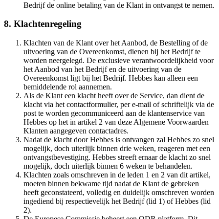
Bedrijf de online betaling van de Klant in ontvangst te nemen.​​​​‌ ‍ ​‍​‍‌‍ ‌ ​‍‌‍‍‌‌‍‌ ‌‍‍‌‌‍ ‍​‍​‍​ ‍‍​‍​‍‌ ​ ‌‍​‌‌‍ ‍‌‍‍‌‌ ‌​‌ ‍‌​‍ ‍‌‍‍‌‌‍ ​‍​‍​‍ ​​‍​‍‌‍‍​‌ ​‍‌‍‌‌‌‍‌‍​‍​‍​ ‍‍​‍​‍‌‍‍​‌ ‌​‌ ‌​‌ ​​​ ‍‍​‍ ​‍ ‌‍ ​‌‍ ‌‍​ ‌‍​‌‌‍ ​‌‍‍​‌‍ ‌ ​ ‌ ‌​​ ‍‍​ ​ ​ ​ ​ ​ ​ ​ ​‍ ‌‍‍‌‌‍ ‍‌ ‌​‌‍‌‌‌‍ ‍‌ ‌​​‍ ‌‍‌‌‌‍‌​‌‍‍‌‌ ‌​​‍ ‌‍ ‌‌‍ ‌‍‌​‌‍‌‌​ ‌‌ ​​‌ ​‍‌‍‌‌‌ ​ ‌‍‌‌‌‍ ‍‌ ‌​‌‍​‌‌ ‌​‌‍‍‌‌‍ ‌‍ ‍​ ‍ ‌‍‍‌‌‍‌​​ ‌‌‍‌​​ ​‍‌‍​‍​ ​​​ ​‍​ ‍​​ ​‌​ ‌​​‍ ‌‌‍‌​‌‍​‌​ ‍‌​ ​ ​‍ ‌​ ‌​​ ​‌‌‍‌‍​ ​‍​‍ ‌​ ‍‌‌‍‌‌​ ​‍​ ​‌​‍ ‌‌‍​‌‌‍‌‌‌‍‌‍​ ‌‌​ ​‍‌‍​‌‌‍​ ​ ​‌​ ​‌​ ​ ​ ​‍​ ​​​ ‍ ‌ ‌​‌ ‍‌‌ ​​‌‍‌‌​ ‌‌‍ ​‌‍‌‌‌‍‌ ‌‍​‌‌‍ ​‌‌​​‌‍​‌‌‍‌ ‌‍‌‌​ ‍ ‌ ​​‌‍​‌‌ ‌​‌‍‍​​ ‌‌‍​ ‌‍ ‌‍ ‍‌ ‌​‌‍‌‌‌‍ ‍‌ ‌​​‍‌‌​ ‌‌‌​​‍‌‌ ‌‍‍ ‌‍‌‌‌ ‍‌​‍‌‌​ ​ ‌​‌​​‍‌‌​ ​ ‌​‌​​‍‌‌​ ​‍​ ​‍​ ​ ​ ‍‌​ ​‍‌‍‌​​ ‌‌‌‍‌‍‌‍‌‍​ ‍​‌‍‌‌​ ‌ ‌‍​‍​ ‌‌​‍‌‌​ ​‍​ ​‍​‍‌‌​ ‌‌‌​‌​​‍ ‍‌‍​ ‌‍‍​‌‍‍‌‌‍ ​‌‍‌​‌ ​‍‌‍‌‌‌‍ ‍​‍‌‌​ ‌‌‌​​‍‌‌ ‌‍‍ ‌‍‌‌‌ ‍‌​‍‌‌​ ​ ‌​‌​​‍‌‌​ ​ ‌​‌​​‍‌‌​ ​‍​ ​‍​ ​‌‌‍​‍‌‍​‌​ ​​​ ‌​‌‍‌‍​ ‌‌‌‍​‌‌‍​‍​ ‌ ‌‍​‌​ ​ ​‍‌‌​ ​‍​ ​‍​‍‌‌​ ‌‌‌​‌​​‍ ‍‌ ‌​‌‍‌‌‌ ‍​‌ ‌​​ ‌‍​‍‌‍​‌‌ ​ ‌‍‌‌‌‌‌‌‌ ​‍‌‍ ​​ ‌‌‍‍​‌ ‌​‌ ‌​‌ ​​​‍‌‌​ ​ ‌​​‌​‍‌‌​ ​‍‌​‌‍​‍‌‌​ ​‍‌​‌‍‌‍ ​‌‍ ‌‍​ ‌‍​‌‌‍ ​‌‍‍​‌‍ ‌ ​ ‌ ‌​​‍‌‌​ ​ ‌​​‌​ ​ ​ ​ ​ ​ ​ ​ ​‍‌‍‌‍‍‌‌‍‌​​ ‌‌‍‌​​ ​‍‌‍​‍​ ​​​ ​‍​ ‍​​ ​‌​ ‌​​‍ ‌‌‍‌​‌‍​‌​ ‍‌​ ​ ​‍ ‌​ ‌​​ ​‌‌‍‌‍​ ​‍​‍ ‌​ ‍‌‌‍‌‌​ ​‍​ ​‌​‍ ‌‌‍​‌‌‍‌‌‌‍‌‍​ ‌‌​ ​‍‌‍​‌‌‍​ ​ ​‌​ ​‌​ ​ ​ ​‍​ ​​​‍‌‍‌ ‌​‌ ‍‌‌ ​​‌‍‌‌​ ‌‌‍ ​‌‍‌‌‌‍‌ ‌‍​‌‌‍ ​‌‌​​‌‍​‌‌‍‌ ‌‍‌‌​‍‌‍‌ ​​‌‍​‌‌ ‌​‌‍‍​​ ‌‌‍​ ‌‍ ‌‍ ‍‌ ‌​‌‍‌‌‌‍ ‍‌ ‌​​‍‌‌​ ‌‌‌​​‍‌‌ ‌‍‍ ‌‍‌‌‌ ‍‌​‍‌‌​ ​ ‌​‌​​‍‌‌​ ​ ‌​‌​​‍‌‌​ ​‍​ ​‍​ ​ ​ ‍‌​ ​‍‌‍‌​​ ‌‌‌‍‌‍‌‍‌‍​ ‍​‌‍‌‌​ ‌ ‌‍​‍​ ‌‌​‍‌‌​ ​‍​ ​‍​‍‌‌​ ‌‌‌​‌​​‍ ‍‌‍​ ‌‍‍​‌‍‍‌‌‍ ​‌‍‌​‌ ​‍‌‍‌‌‌‍ ‍​‍‌‌​ ‌‌‌​​‍‌‌ ‌‍‍ ‌‍‌‌‌ ‍‌​‍‌‌​ ​ ‌​‌​​‍‌‌​ ​ ‌​‌​​‍‌‌​ ​‍​ ​‍​ ​‌‌‍​‍‌‍​‌​ ​​​ ‌​‌‍‌‍​ ‌‌‌‍​‌‌‍​‍​ ‌ ‌‍​‌​ ​ ​‍‌‌​ ​‍​ ​‍​‍‌‌​ ‌‌‌​‌​​‍ ‍‌ ‌​‌‍‌‌‌ ‍​‌ ‌​​‍‌‍‌ ​​‌‍‌‌‌ ​‍‌ ​ ‌ ​​‌‍‌‌‌‍​ ‌ ‌​‌‍‍‌‌ ‌‍‌‍‌‌​ ‌‌ ​​‌ ‌‌‌‍​‍‌‍ ​‌‍‍‌‌ ​ ‌‍‍​‌‍‌‌‌‍‌​​‍​‍‌ ‌
8. Klachtenregeling​​​​‌ ‍ ​‍​‍‌‍ ‌ ​‍‌‍‍‌‌‍‌ ‌‍‍‌‌‍ ‍​‍​‍​ ‍‍​‍​‍‌ ​ ‌‍​‌‌‍ ‍‌‍‍‌‌ ‌​‌ ‍‌​‍ ‍‌‍‍‌‌‍ ​‍​‍​‍ ​​‍​‍‌‍‍​‌ ​‍‌‍‌‌‌‍‌‍​‍​‍​ ‍‍​‍​‍‌‍‍​‌ ‌​‌ ‌​‌ ​​​ ‍‍​‍ ​‍ ‌‍ ​‌‍ ‌‍​ ‌‍​‌‌‍ ​‌‍‍​‌‍ ‌ ​ ‌ ‌​​ ‍‍​ ​ ​ ​ ​ ​ ​ ​ ​‍ ‌‍‍‌‌‍ ‍‌ ‌​‌‍‌‌‌‍ ‍‌ ‌​​‍ ‌‍‌‌‌‍‌​‌‍‍‌‌ ‌​​‍ ‌‍ ‌‌‍ ‌‍‌​‌‍‌‌​ ‌‌ ​​‌ ​‍‌‍‌‌‌ ​ ‌‍‌‌‌‍ ‍‌ ‌​‌‍​‌‌ ‌​‌‍‍‌‌‍ ‌‍ ‍​ ‍ ‌‍‍‌‌‍‌​​ ‌‌‍‌​​ ​‍‌‍​‍​ ​​​ ​‍​ ‍​​ ​‌​ ‌​​‍ ‌‌‍‌​‌‍​‌​ ‍‌​ ​ ​‍ ‌​ ‌​​ ​‌‌‍‌‍​ ​‍​‍ ‌​ ‍‌‌‍‌‌​ ​‍​ ​‌​‍ ‌‌‍​‌‌‍‌‌‌‍‌‍​ ‌‌​ ​‍‌‍​‌‌‍​ ​ ​‌​ ​‌​ ​ ​ ​‍​ ​​​ ‍ ‌ ‌​‌ ‍‌‌ ​​‌‍‌‌​ ‌‌‍ ​‌‍‌‌‌‍‌ ‌‍​‌‌‍ ​‌‌​​‌‍​‌‌‍‌ ‌‍‌‌​ ‍ ‌ ​​‌‍​‌‌ ‌​‌‍‍​​ ‌‌‍​ ‌‍ ‌‍ ‍‌ ‌​‌‍‌‌‌‍ ‍‌ ‌​​‍‌‌​ ‌‌‌​​‍‌‌ ‌‍‍ ‌‍‌‌‌ ‍‌​‍‌‌​ ​ ‌​‌​​‍‌‌​ ​ ‌​‌​​‍‌‌​ ​‍​ ​‍‌‍​‍​ ​​​ ​‍​ ‍‌​ ‍​​ ‌​​ ​​​ ‍​​ ‍‌‌‍​ ‌‍​‍​ ‌​​‍‌‌​ ​‍​ ​‍​‍‌‌​ ‌‌‌​‌​​‍ ‍‌‍​ ‌‍‍​‌‍‍‌‌‍ ​‌‍‌​‌ ​‍‌‍‌‌‌‍ ‍​‍‌‌​ ‌‌‌​​‍‌‌ ‌‍‍ ‌‍‌‌‌ ‍‌​‍‌‌​ ​ ‌​‌​​‍‌‌​ ​ ‌​‌​​‍‌‌​ ​‍​ ​‍​ ‍​​ ​‌‌‍​ ‌‍​‍‌‍​ ​ ‍‌‌‍​ ‌‍​‌‌‍‌‍‌‍​‌​ ​ ‌‍‌​​‍‌‌​ ​‍​ ​‍​‍‌‌​ ‌‌‌​‌​​‍ ‍‌ ‌​‌‍‌‌‌ ‍​‌ ‌​​ ‌‍​‍‌‍​‌‌ ​ ‌‍‌‌‌‌‌‌‌ ​‍‌‍ ​​ ‌‌‍‍​‌ ‌​‌ ‌​‌ ​​​‍‌‌​ ​ ‌​​‌​‍‌‌​ ​‍‌​‌‍​‍‌‌​ ​‍‌​‌‍‌‍ ​‌‍ ‌‍​ ‌‍​‌‌‍ ​‌‍‍​‌‍ ‌ ​ ‌ ‌​​‍‌‌​ ​ ‌​​‌​ ​ ​ ​ ​ ​ ​ ​ ​‍‌‍‌‍‍‌‌‍‌​​ ‌‌‍‌​​ ​‍‌‍​‍​ ​​​ ​‍​ ‍​​ ​‌​ ‌​​‍ ‌‌‍‌​‌‍​‌​ ‍‌​ ​ ​‍ ‌​ ‌​​ ​‌‌‍‌‍​ ​‍​‍ ‌​ ‍‌‌‍‌‌​ ​‍​ ​‌​‍ ‌‌‍​‌‌‍‌‌‌‍‌‍​ ‌‌​ ​‍‌‍​‌‌‍​ ​ ​‌​ ​‌​ ​ ​ ​‍​ ​​​‍‌‍‌ ‌​‌ ‍‌‌ ​​‌‍‌‌​ ‌‌‍ ​‌‍‌‌‌‍‌ ‌‍​‌‌‍ ​‌‌​​‌‍​‌‌‍‌ ‌‍‌‌​‍‌‍‌ ​​‌‍​‌‌ ‌​‌‍‍​​ ‌‌‍​ ‌‍ ‌‍ ‍‌ ‌​‌‍‌‌‌‍ ‍‌ ‌​​‍‌‌​ ‌‌‌​​‍‌‌ ‌‍‍ ‌‍‌‌‌ ‍‌​‍‌‌​ ​ ‌​‌​​‍‌‌​ ​ ‌​‌​​‍‌‌​ ​‍​ ​‍‌‍​‍​ ​​​ ​‍​ ‍‌​ ‍​​ ‌​​ ​​​ ‍​​ ‍‌‌‍​ ‌‍​‍​ ‌​​‍‌‌​ ​‍​ ​‍​‍‌‌​ ‌‌‌​‌​​‍ ‍‌‍​ ‌‍‍​‌‍‍‌‌‍ ​‌‍‌​‌ ​‍‌‍‌‌‌‍ ‍​‍‌‌​ ‌‌‌​​‍‌‌ ‌‍‍ ‌‍‌‌‌ ‍‌​‍‌‌​ ​ ‌​‌​​‍‌‌​ ​ ‌​‌​​‍‌‌​ ​‍​ ​‍​ ‍​​ ​‌‌‍​ ‌‍​‍‌‍​ ​ ‍‌‌‍​ ‌‍​‌‌‍‌‍‌‍​‌​ ​ ‌‍‌​​‍‌‌​ ​‍​ ​‍​‍‌‌​ ‌‌‌​‌​​‍ ‍‌ ‌​‌‍‌‌‌ ‍​‌ ‌​​‍‌‍‌ ​​‌‍‌‌‌ ​‍‌ ​ ‌ ​​‌‍‌‌‌‍​ ‌ ‌​‌‍‍‌‌ ‌‍‌‍‌‌​ ‌‌ ​​‌ ‌‌‌‍​‍‌‍ ​‌‍‍‌‌ ​ ‌‍‍​‌‍‌‌‌‍‌​​‍​‍‌ ‌
Klachten van de Klant over het Aanbod, de Bestelling of de
uitvoering van de Overeenkomst, dienen bij het Bedrijf te
worden neergelegd. De exclusieve verantwoordelijkheid voor
het Aanbod van het Bedrijf en de uitvoering van de
Overeenkomst ligt bij het Bedrijf. Hebbes kan alleen een
bemiddelende rol aannemen. ​​​​‌ ‍ ​‍​‍‌‍ ‌ ​‍‌‍‍‌‌‍‌ ‌‍‍‌‌‍ ‍​‍​‍​ ‍‍​‍​‍‌ ​ ‌‍​‌‌‍ ‍‌‍‍‌‌ ‌​‌ ‍‌​‍ ‍‌‍‍‌‌‍ ​‍​‍​‍ ​​‍​‍‌‍‍​‌ ​‍‌‍‌‌‌‍‌‍​‍​‍​ ‍‍​‍​‍‌‍‍​‌ ‌​‌ ‌​‌ ​​​ ‍‍​‍ ​‍ ‌‍ ​‌‍ ‌‍​ ‌‍​‌‌‍ ​‌‍‍​‌‍ ‌ ​ ‌ ‌​​ ‍‍​ ​ ​ ​ ​ ​ ​ ​ ​‍ ‌‍‍‌‌‍ ‍‌ ‌​‌‍‌‌‌‍ ‍‌ ‌​​‍ ‌‍‌‌‌‍‌​‌‍‍‌‌ ‌​​‍ ‌‍ ‌‌‍ ‌‍‌​‌‍‌‌​ ‌‌ ​​‌ ​‍‌‍‌‌‌ ​ ‌‍‌‌‌‍ ‍‌ ‌​‌‍​‌‌ ‌​‌‍‍‌‌‍ ‌‍ ‍​ ‍ ‌‍‍‌‌‍‌​​ ‌‌‍‌​​ ​‍‌‍​‍​ ​​​ ​‍​ ‍​​ ​‌​ ‌​​‍ ‌‌‍‌​‌‍​‌​ ‍‌​ ​ ​‍ ‌​ ‌​​ ​‌‌‍‌‍​ ​‍​‍ ‌​ ‍‌‌‍‌‌​ ​‍​ ​‌​‍ ‌‌‍​‌‌‍‌‌‌‍‌‍​ ‌‌​ ​‍‌‍​‌‌‍​ ​ ​‌​ ​‌​ ​ ​ ​‍​ ​​​ ‍ ‌ ‌​‌ ‍‌‌ ​​‌‍‌‌​ ‌‌‍ ​‌‍‌‌‌‍‌ ‌‍​‌‌‍ ​‌‌​​‌‍​‌‌‍‌ ‌‍‌‌​ ‍ ‌ ​​‌‍​‌‌ ‌​‌‍‍​​ ‌‌‍​ ‌‍ ‌‍ ‍‌ ‌​‌‍‌‌‌‍ ‍‌ ‌​​‍‌‌​ ‌‌‌​​‍‌‌ ‌‍‍ ‌‍‌‌‌ ‍‌​‍‌‌​ ​ ‌​‌​​‍‌‌​ ​ ‌​‌​​‍‌‌​ ​‍​ ​‍​ ‌​​ ​‌‌‍​ ​ ‌‍​ ‌‌​ ​​​ ​​​ ​​​ ​‍‌‍‌‍‌‍​ ​ ‌ ​‍‌‌​ ​‍​ ​‍​‍‌‌​ ‌‌‌​‌​​‍ ‍‌‍​ ‌‍‍​‌‍‍‌‌‍ ​‌‍‌​‌ ​‍‌‍‌‌‌‍ ‍​‍‌‌​ ‌‌‌​​‍‌‌ ‌‍‍ ‌‍‌‌‌ ‍‌​‍‌‌​ ​ ‌​‌​​‍‌‌​ ​ ‌​‌​​‍‌‌​ ​‍​ ​‍​ ​ ‌‍​‍‌‍‌‍‌‍​‌‌‍‌‌‌‍‌‌​ ‌‌‌‍​ ​ ​ ‌‍‌​​ ‍‌‌‍‌‍​‍‌‌​ ​‍​ ​‍​‍‌‌​ ‌‌‌​‌​​‍ ‍‌ ‌​‌‍‌‌‌ ‍​‌ ‌​​ ‌‍​‍‌‍​‌‌ ​ ‌‍‌‌‌‌‌‌‌ ​‍‌‍ ​​ ‌‌‍‍​‌ ‌​‌ ‌​‌ ​​​‍‌‌​ ​ ‌​​‌​‍‌‌​ ​‍‌​‌‍​‍‌‌​ ​‍‌​‌‍‌‍ ​‌‍ ‌‍​ ‌‍​‌‌‍ ​‌‍‍​‌‍ ‌ ​ ‌ ‌​​‍‌‌​ ​ ‌​​‌​ ​ ​ ​ ​ ​ ​ ​ ​‍‌‍‌‍‍‌‌‍‌​​ ‌‌‍‌​​ ​‍‌‍​‍​ ​​​ ​‍​ ‍​​ ​‌​ ‌​​‍ ‌‌‍‌​‌‍​‌​ ‍‌​ ​ ​‍ ‌​ ‌​​ ​‌‌‍‌‍​ ​‍​‍ ‌​ ‍‌‌‍‌‌​ ​‍​ ​‌​‍ ‌‌‍​‌‌‍‌‌‌‍‌‍​ ‌‌​ ​‍‌‍​‌‌‍​ ​ ​‌​ ​‌​ ​ ​ ​‍​ ​​​‍‌‍‌ ‌​‌ ‍‌‌ ​​‌‍‌‌​ ‌‌‍ ​‌‍‌‌‌‍‌ ‌‍​‌‌‍ ​‌‌​​‌‍​‌‌‍‌ ‌‍‌‌​‍‌‍‌ ​​‌‍​‌‌ ‌​‌‍‍​​ ‌‌‍​ ‌‍ ‌‍ ‍‌ ‌​‌‍‌‌‌‍ ‍‌ ‌​​‍‌‌​ ‌‌‌​​‍‌‌ ‌‍‍ ‌‍‌‌‌ ‍‌​‍‌‌​ ​ ‌​‌​​‍‌‌​ ​ ‌​‌​​‍‌‌​ ​‍​ ​‍​ ‌​​ ​‌‌‍​ ​ ‌‍​ ‌‌​ ​​​ ​​​ ​​​ ​‍‌‍‌‍‌‍​ ​ ‌ ​‍‌‌​ ​‍​ ​‍​‍‌‌​ ‌‌‌​‌​​‍ ‍‌‍​ ‌‍‍​‌‍‍‌‌‍ ​‌‍‌​‌ ​‍‌‍‌‌‌‍ ‍​‍‌‌​ ‌‌‌​​‍‌‌ ‌‍‍ ‌‍‌‌‌ ‍‌​‍‌‌​ ​ ‌​‌​​‍‌‌​ ​ ‌​‌​​‍‌‌​ ​‍​ ​‍​ ​ ‌‍​‍‌‍‌‍‌‍​‌‌‍‌‌‌‍‌‌​ ‌‌‌‍​ ​ ​ ‌‍‌​​ ‍‌‌‍‌‍​‍‌‌​ ​‍​ ​‍​‍‌‌​ ‌‌‌​‌​​‍ ‍‌ ‌​‌‍‌‌‌ ‍​‌ ‌​​‍‌‍‌ ​​‌‍‌‌‌ ​‍‌ ​ ‌ ​​‌‍‌‌‌‍​ ‌ ‌​‌‍‍‌‌ ‌‍‌‍‌‌​ ‌‌ ​​‌ ‌‌‌‍​‍‌‍ ​‌‍‍‌‌ ​ ‌‍‍​‌‍‌‌‌‍‌​​‍​‍‌ ‌
Als de Klant een klacht heeft over de Service, dan dient de
klacht via het contactformulier, per e-mail of schriftelijk via de
post te worden gecommuniceerd aan de klantenservice van
Hebbes op het in artikel 2 van deze Algemene Voorwaarden
Klanten aangegeven contactadres. ​​​​‌ ‍ ​‍​‍‌‍ ‌ ​‍‌‍‍‌‌‍‌ ‌‍‍‌‌‍ ‍​‍​‍​ ‍‍​‍​‍‌ ​ ‌‍​‌‌‍ ‍‌‍‍‌‌ ‌​‌ ‍‌​‍ ‍‌‍‍‌‌‍ ​‍​‍​‍ ​​‍​‍‌‍‍​‌ ​‍‌‍‌‌‌‍‌‍​‍​‍​ ‍‍​‍​‍‌‍‍​‌ ‌​‌ ‌​‌ ​​​ ‍‍​‍ ​‍ ‌‍ ​‌‍ ‌‍​ ‌‍​‌‌‍ ​‌‍‍​‌‍ ‌ ​ ‌ ‌​​ ‍‍​ ​ ​ ​ ​ ​ ​ ​ ​‍ ‌‍‍‌‌‍ ‍‌ ‌​‌‍‌‌‌‍ ‍‌ ‌​​‍ ‌‍‌‌‌‍‌​‌‍‍‌‌ ‌​​‍ ‌‍ ‌‌‍ ‌‍‌​‌‍‌‌​ ‌‌ ​​‌ ​‍‌‍‌‌‌ ​ ‌‍‌‌‌‍ ‍‌ ‌​‌‍​‌‌ ‌​‌‍‍‌‌‍ ‌‍ ‍​ ‍ ‌‍‍‌‌‍‌​​ ‌‌‍‌​​ ​‍‌‍​‍​ ​​​ ​‍​ ‍​​ ​‌​ ‌​​‍ ‌‌‍‌​‌‍​‌​ ‍‌​ ​ ​‍ ‌​ ‌​​ ​‌‌‍‌‍​ ​‍​‍ ‌​ ‍‌‌‍‌‌​ ​‍​ ​‌​‍ ‌‌‍​‌‌‍‌‌‌‍‌‍​ ‌‌​ ​‍‌‍​‌‌‍​ ​ ​‌​ ​‌​ ​ ​ ​‍​ ​​​ ‍ ‌ ‌​‌ ‍‌‌ ​​‌‍‌‌​ ‌‌‍ ​‌‍‌‌‌‍‌ ‌‍​‌‌‍ ​‌‌​​‌‍​‌‌‍‌ ‌‍‌‌​ ‍ ‌ ​​‌‍​‌‌ ‌​‌‍‍​​ ‌‌‍​ ‌‍ ‌‍ ‍‌ ‌​‌‍‌‌‌‍ ‍‌ ‌​​‍‌‌​ ‌‌‌​​‍‌‌ ‌‍‍ ‌‍‌‌‌ ‍‌​‍‌‌​ ​ ‌​‌​​‍‌‌​ ​ ‌​‌​​‍‌‌​ ​‍​ ​‍​ ‌​​ ​​​ ​​‌‍‌​‌‍​‌‌‍​‍‌‍​‌‌‍‌​‌‍‌‌‌‍​ ​ ​​​ ​ ​‍‌‌​ ​‍​ ​‍​‍‌‌​ ‌‌‌​‌​​‍ ‍‌‍​ ‌‍‍​‌‍‍‌‌‍ ​‌‍‌​‌ ​‍‌‍‌‌‌‍ ‍​‍‌‌​ ‌‌‌​​‍‌‌ ‌‍‍ ‌‍‌‌‌ ‍‌​‍‌‌​ ​ ‌​‌​​‍‌‌​ ​ ‌​‌​​‍‌‌​ ​‍​ ​‍​ ​ ‌‍​‍‌‍‌‍‌‍​‌‌‍‌‌‌‍‌‌​ ‌‌‌‍​ ​ ​ ‌‍‌​​ ‍‌‌‍‌‍​‍‌‌​ ​‍​ ​‍​‍‌‌​ ‌‌‌​‌​​‍ ‍‌ ‌​‌‍‌‌‌ ‍​‌ ‌​​ ‌‍​‍‌‍​‌‌ ​ ‌‍‌‌‌‌‌‌‌ ​‍‌‍ ​​ ‌‌‍‍​‌ ‌​‌ ‌​‌ ​​​‍‌‌​ ​ ‌​​‌​‍‌‌​ ​‍‌​‌‍​‍‌‌​ ​‍‌​‌‍‌‍ ​‌‍ ‌‍​ ‌‍​‌‌‍ ​‌‍‍​‌‍ ‌ ​ ‌ ‌​​‍‌‌​ ​ ‌​​‌​ ​ ​ ​ ​ ​ ​ ​ ​‍‌‍‌‍‍‌‌‍‌​​ ‌‌‍‌​​ ​‍‌‍​‍​ ​​​ ​‍​ ‍​​ ​‌​ ‌​​‍ ‌‌‍‌​‌‍​‌​ ‍‌​ ​ ​‍ ‌​ ‌​​ ​‌‌‍‌‍​ ​‍​‍ ‌​ ‍‌‌‍‌‌​ ​‍​ ​‌​‍ ‌‌‍​‌‌‍‌‌‌‍‌‍​ ‌‌​ ​‍‌‍​‌‌‍​ ​ ​‌​ ​‌​ ​ ​ ​‍​ ​​​‍‌‍‌ ‌​‌ ‍‌‌ ​​‌‍‌‌​ ‌‌‍ ​‌‍‌‌‌‍‌ ‌‍​‌‌‍ ​‌‌​​‌‍​‌‌‍‌ ‌‍‌‌​‍‌‍‌ ​​‌‍​‌‌ ‌​‌‍‍​​ ‌‌‍​ ‌‍ ‌‍ ‍‌ ‌​‌‍‌‌‌‍ ‍‌ ‌​​‍‌‌​ ‌‌‌​​‍‌‌ ‌‍‍ ‌‍‌‌‌ ‍‌​‍‌‌​ ​ ‌​‌​​‍‌‌​ ​ ‌​‌​​‍‌‌​ ​‍​ ​‍​ ‌​​ ​​​ ​​‌‍‌​‌‍​‌‌‍​‍‌‍​‌‌‍‌​‌‍‌‌‌‍​ ​ ​​​ ​ ​‍‌‌​ ​‍​ ​‍​‍‌‌​ ‌‌‌​‌​​‍ ‍‌‍​ ‌‍‍​‌‍‍‌‌‍ ​‌‍‌​‌ ​‍‌‍‌‌‌‍ ‍​‍‌‌​ ‌‌‌​​‍‌‌ ‌‍‍ ‌‍‌‌‌ ‍‌​‍‌‌​ ​ ‌​‌​​‍‌‌​ ​ ‌​‌​​‍‌‌​ ​‍​ ​‍​ ​ ‌‍​‍‌‍‌‍‌‍​‌‌‍‌‌‌‍‌‌​ ‌‌‌‍​ ​ ​ ‌‍‌​​ ‍‌‌‍‌‍​‍‌‌​ ​‍​ ​‍​‍‌‌​ ‌‌‌​‌​​‍ ‍‌ ‌​‌‍‌‌‌ ‍​‌ ‌​​‍‌‍‌ ​​‌‍‌‌‌ ​‍‌ ​ ‌ ​​‌‍‌‌‌‍​ ‌ ‌​‌‍‍‌‌ ‌‍‌‍‌‌​ ‌‌ ​​‌ ‌‌‌‍​‍‌‍ ​‌‍‍‌‌ ​ ‌‍‍​‌‍‌‌‌‍‌​​‍​‍‌ ‌
Nadat de klacht door Hebbes is ontvangen zal Hebbes zo snel
mogelijk, doch uiterlijk binnen drie weken, reageren met een
ontvangstbevestiging. Hebbes streeft ernaar de klacht zo snel
mogelijk, doch uiterlijk binnen 6 weken te behandelen. ​​​​‌ ‍ ​‍​‍‌‍ ‌ ​‍‌‍‍‌‌‍‌ ‌‍‍‌‌‍ ‍​‍​‍​ ‍‍​‍​‍‌ ​ ‌‍​‌‌‍ ‍‌‍‍‌‌ ‌​‌ ‍‌​‍ ‍‌‍‍‌‌‍ ​‍​‍​‍ ​​‍​‍‌‍‍​‌ ​‍‌‍‌‌‌‍‌‍​‍​‍​ ‍‍​‍​‍‌‍‍​‌ ‌​‌ ‌​‌ ​​​ ‍‍​‍ ​‍ ‌‍ ​‌‍ ‌‍​ ‌‍​‌‌‍ ​‌‍‍​‌‍ ‌ ​ ‌ ‌​​ ‍‍​ ​ ​ ​ ​ ​ ​ ​ ​‍ ‌‍‍‌‌‍ ‍‌ ‌​‌‍‌‌‌‍ ‍‌ ‌​​‍ ‌‍‌‌‌‍‌​‌‍‍‌‌ ‌​​‍ ‌‍ ‌‌‍ ‌‍‌​‌‍‌‌​ ‌‌ ​​‌ ​‍‌‍‌‌‌ ​ ‌‍‌‌‌‍ ‍‌ ‌​‌‍​‌‌ ‌​‌‍‍‌‌‍ ‌‍ ‍​ ‍ ‌‍‍‌‌‍‌​​ ‌‌‍‌​​ ​‍‌‍​‍​ ​​​ ​‍​ ‍​​ ​‌​ ‌​​‍ ‌‌‍‌​‌‍​‌​ ‍‌​ ​ ​‍ ‌​ ‌​​ ​‌‌‍‌‍​ ​‍​‍ ‌​ ‍‌‌‍‌‌​ ​‍​ ​‌​‍ ‌‌‍​‌‌‍‌‌‌‍‌‍​ ‌‌​ ​‍‌‍​‌‌‍​ ​ ​‌​ ​‌​ ​ ​ ​‍​ ​​​ ‍ ‌ ‌​‌ ‍‌‌ ​​‌‍‌‌​ ‌‌‍ ​‌‍‌‌‌‍‌ ‌‍​‌‌‍ ​‌‌​​‌‍​‌‌‍‌ ‌‍‌‌​ ‍ ‌ ​​‌‍​‌‌ ‌​‌‍‍​​ ‌‌‍​ ‌‍ ‌‍ ‍‌ ‌​‌‍‌‌‌‍ ‍‌ ‌​​‍‌‌​ ‌‌‌​​‍‌‌ ‌‍‍ ‌‍‌‌‌ ‍‌​‍‌‌​ ​ ‌​‌​​‍‌‌​ ​ ‌​‌​​‍‌‌​ ​‍​ ​‍‌‍‌​‌‍​‍​ ​​​ ‌ ​ ​ ‌‍‌‌‌‍‌‍​ ​ ‌‍‌​​ ​​​ ‍‌​ ‍‌​‍‌‌​ ​‍​ ​‍​‍‌‌​ ‌‌‌​‌​​‍ ‍‌‍​ ‌‍‍​‌‍‍‌‌‍ ​‌‍‌​‌ ​‍‌‍‌‌‌‍ ‍​‍‌‌​ ‌‌‌​​‍‌‌ ‌‍‍ ‌‍‌‌‌ ‍‌​‍‌‌​ ​ ‌​‌​​‍‌‌​ ​ ‌​‌​​‍‌‌​ ​‍​ ​‍​ ​ ‌‍​‍‌‍‌‍‌‍​‌‌‍‌‌‌‍‌‌​ ‌‌‌‍​ ​ ​ ‌‍‌​​ ‍‌‌‍‌‍​‍‌‌​ ​‍​ ​‍​‍‌‌​ ‌‌‌​‌​​‍ ‍‌ ‌​‌‍‌‌‌ ‍​‌ ‌​​ ‌‍​‍‌‍​‌‌ ​ ‌‍‌‌‌‌‌‌‌ ​‍‌‍ ​​ ‌‌‍‍​‌ ‌​‌ ‌​‌ ​​​‍‌‌​ ​ ‌​​‌​‍‌‌​ ​‍‌​‌‍​‍‌‌​ ​‍‌​‌‍‌‍ ​‌‍ ‌‍​ ‌‍​‌‌‍ ​‌‍‍​‌‍ ‌ ​ ‌ ‌​​‍‌‌​ ​ ‌​​‌​ ​ ​ ​ ​ ​ ​ ​ ​‍‌‍‌‍‍‌‌‍‌​​ ‌‌‍‌​​ ​‍‌‍​‍​ ​​​ ​‍​ ‍​​ ​‌​ ‌​​‍ ‌‌‍‌​‌‍​‌​ ‍‌​ ​ ​‍ ‌​ ‌​​ ​‌‌‍‌‍​ ​‍​‍ ‌​ ‍‌‌‍‌‌​ ​‍​ ​‌​‍ ‌‌‍​‌‌‍‌‌‌‍‌‍​ ‌‌​ ​‍‌‍​‌‌‍​ ​ ​‌​ ​‌​ ​ ​ ​‍​ ​​​‍‌‍‌ ‌​‌ ‍‌‌ ​​‌‍‌‌​ ‌‌‍ ​‌‍‌‌‌‍‌ ‌‍​‌‌‍ ​‌‌​​‌‍​‌‌‍‌ ‌‍‌‌​‍‌‍‌ ​​‌‍​‌‌ ‌​‌‍‍​​ ‌‌‍​ ‌‍ ‌‍ ‍‌ ‌​‌‍‌‌‌‍ ‍‌ ‌​​‍‌‌​ ‌‌‌​​‍‌‌ ‌‍‍ ‌‍‌‌‌ ‍‌​‍‌‌​ ​ ‌​‌​​‍‌‌​ ​ ‌​‌​​‍‌‌​ ​‍​ ​‍‌‍‌​‌‍​‍​ ​​​ ‌ ​ ​ ‌‍‌‌‌‍‌‍​ ​ ‌‍‌​​ ​​​ ‍‌​ ‍‌​‍‌‌​ ​‍​ ​‍​‍‌‌​ ‌‌‌​‌​​‍ ‍‌‍​ ‌‍‍​‌‍‍‌‌‍ ​‌‍‌​‌ ​‍‌‍‌‌‌‍ ‍​‍‌‌​ ‌‌‌​​‍‌‌ ‌‍‍ ‌‍‌‌‌ ‍‌​‍‌‌​ ​ ‌​‌​​‍‌‌​ ​ ‌​‌​​‍‌‌​ ​‍​ ​‍​ ​ ‌‍​‍‌‍‌‍‌‍​‌‌‍‌‌‌‍‌‌​ ‌‌‌‍​ ​ ​ ‌‍‌​​ ‍‌‌‍‌‍​‍‌‌​ ​‍​ ​‍​‍‌‌​ ‌‌‌​‌​​‍ ‍‌ ‌​‌‍‌‌‌ ‍​‌ ‌​​‍‌‍‌ ​​‌‍‌‌‌ ​‍‌ ​ ‌ ​​‌‍‌‌‌‍​ ‌ ‌​‌‍‍‌‌ ‌‍‌‍‌‌​ ‌‌ ​​‌ ‌‌‌‍​‍‌‍ ​‌‍‍‌‌ ​ ‌‍‍​‌‍‌‌‌‍‌​​‍​‍‌ ‌
Klachten zoals omschreven in de leden 1 en 2 van dit artikel,
moeten binnen bekwame tijd nadat de Klant de gebreken
heeft geconstateerd, volledig en duidelijk omschreven worden
ingediend bij respectievelijk het Bedrijf (lid 1) of Hebbes (lid
2). ​​​​‌ ‍ ​‍​‍‌‍ ‌ ​‍‌‍‍‌‌‍‌ ‌‍‍‌‌‍ ‍​‍​‍​ ‍‍​‍​‍‌ ​ ‌‍​‌‌‍ ‍‌‍‍‌‌ ‌​‌ ‍‌​‍ ‍‌‍‍‌‌‍ ​‍​‍​‍ ​​‍​‍‌‍‍​‌ ​‍‌‍‌‌‌‍‌‍​‍​‍​ ‍‍​‍​‍‌‍‍​‌ ‌​‌ ‌​‌ ​​​ ‍‍​‍ ​‍ ‌‍ ​‌‍ ‌‍​ ‌‍​‌‌‍ ​‌‍‍​‌‍ ‌ ​ ‌ ‌​​ ‍‍​ ​ ​ ​ ​ ​ ​ ​ ​‍ ‌‍‍‌‌‍ ‍‌ ‌​‌‍‌‌‌‍ ‍‌ ‌​​‍ ‌‍‌‌‌‍‌​‌‍‍‌‌ ‌​​‍ ‌‍ ‌‌‍ ‌‍‌​‌‍‌‌​ ‌‌ ​​‌ ​‍‌‍‌‌‌ ​ ‌‍‌‌‌‍ ‍‌ ‌​‌‍​‌‌ ‌​‌‍‍‌‌‍ ‌‍ ‍​ ‍ ‌‍‍‌‌‍‌​​ ‌‌‍‌​​ ​‍‌‍​‍​ ​​​ ​‍​ ‍​​ ​‌​ ‌​​‍ ‌‌‍‌​‌‍​‌​ ‍‌​ ​ ​‍ ‌​ ‌​​ ​‌‌‍‌‍​ ​‍​‍ ‌​ ‍‌‌‍‌‌​ ​‍​ ​‌​‍ ‌‌‍​‌‌‍‌‌‌‍‌‍​ ‌‌​ ​‍‌‍​‌‌‍​ ​ ​‌​ ​‌​ ​ ​ ​‍​ ​​​ ‍ ‌ ‌​‌ ‍‌‌ ​​‌‍‌‌​ ‌‌‍ ​‌‍‌‌‌‍‌ ‌‍​‌‌‍ ​‌‌​​‌‍​‌‌‍‌ ‌‍‌‌​ ‍ ‌ ​​‌‍​‌‌ ‌​‌‍‍​​ ‌‌‍​ ‌‍ ‌‍ ‍‌ ‌​‌‍‌‌‌‍ ‍‌ ‌​​‍‌‌​ ‌‌‌​​‍‌‌ ‌‍‍ ‌‍‌‌‌ ‍‌​‍‌‌​ ​ ‌​‌​​‍‌‌​ ​ ‌​‌​​‍‌‌​ ​‍​ ​‍‌‍‌‌​ ‌​‌‍‌‌​ ​‍​ ​‍​ ​‍​ ​ ‌‍‌‍​ ​‍‌‍‌‍‌‍‌‍​ ‌​​‍‌‌​ ​‍​ ​‍​‍‌‌​ ‌‌‌​‌​​‍ ‍‌‍​ ‌‍‍​‌‍‍‌‌‍ ​‌‍‌​‌ ​‍‌‍‌‌‌‍ ‍​‍‌‌​ ‌‌‌​​‍‌‌ ‌‍‍ ‌‍‌‌‌ ‍‌​‍‌‌​ ​ ‌​‌​​‍‌‌​ ​ ‌​‌​​‍‌‌​ ​‍​ ​‍​ ​ ‌‍​‍‌‍‌‍‌‍​‌‌‍‌‌‌‍‌‌​ ‌‌‌‍​ ​ ​ ‌‍‌​​ ‍‌‌‍‌‍​‍‌‌​ ​‍​ ​‍​‍‌‌​ ‌‌‌​‌​​‍ ‍‌ ‌​‌‍‌‌‌ ‍​‌ ‌​​ ‌‍​‍‌‍​‌‌ ​ ‌‍‌‌‌‌‌‌‌ ​‍‌‍ ​​ ‌‌‍‍​‌ ‌​‌ ‌​‌ ​​​‍‌‌​ ​ ‌​​‌​‍‌‌​ ​‍‌​‌‍​‍‌‌​ ​‍‌​‌‍‌‍ ​‌‍ ‌‍​ ‌‍​‌‌‍ ​‌‍‍​‌‍ ‌ ​ ‌ ‌​​‍‌‌​ ​ ‌​​‌​ ​ ​ ​ ​ ​ ​ ​ ​‍‌‍‌‍‍‌‌‍‌​​ ‌‌‍‌​​ ​‍‌‍​‍​ ​​​ ​‍​ ‍​​ ​‌​ ‌​​‍ ‌‌‍‌​‌‍​‌​ ‍‌​ ​ ​‍ ‌​ ‌​​ ​‌‌‍‌‍​ ​‍​‍ ‌​ ‍‌‌‍‌‌​ ​‍​ ​‌​‍ ‌‌‍​‌‌‍‌‌‌‍‌‍​ ‌‌​ ​‍‌‍​‌‌‍​ ​ ​‌​ ​‌​ ​ ​ ​‍​ ​​​‍‌‍‌ ‌​‌ ‍‌‌ ​​‌‍‌‌​ ‌‌‍ ​‌‍‌‌‌‍‌ ‌‍​‌‌‍ ​‌‌​​‌‍​‌‌‍‌ ‌‍‌‌​‍‌‍‌ ​​‌‍​‌‌ ‌​‌‍‍​​ ‌‌‍​ ‌‍ ‌‍ ‍‌ ‌​‌‍‌‌‌‍ ‍‌ ‌​​‍‌‌​ ‌‌‌​​‍‌‌ ‌‍‍ ‌‍‌‌‌ ‍‌​‍‌‌​ ​ ‌​‌​​‍‌‌​ ​ ‌​‌​​‍‌‌​ ​‍​ ​‍‌‍‌‌​ ‌​‌‍‌‌​ ​‍​ ​‍​ ​‍​ ​ ‌‍‌‍​ ​‍‌‍‌‍‌‍‌‍​ ‌​​‍‌‌​ ​‍​ ​‍​‍‌‌​ ‌‌‌​‌​​‍ ‍‌‍​ ‌‍‍​‌‍‍‌‌‍ ​‌‍‌​‌ ​‍‌‍‌‌‌‍ ‍​‍‌‌​ ‌‌‌​​‍‌‌ ‌‍‍ ‌‍‌‌‌ ‍‌​‍‌‌​ ​ ‌​‌​​‍‌‌​ ​ ‌​‌​​‍‌‌​ ​‍​ ​‍​ ​ ‌‍​‍‌‍‌‍‌‍​‌‌‍‌‌‌‍‌‌​ ‌‌‌‍​ ​ ​ ‌‍‌​​ ‍‌‌‍‌‍​‍‌‌​ ​‍​ ​‍​‍‌‌​ ‌‌‌​‌​​‍ ‍‌ ‌​‌‍‌‌‌ ‍​‌ ‌​​‍‌‍‌ ​​‌‍‌‌‌ ​‍‌ ​ ‌ ​​‌‍‌‌‌‍​ ‌ ‌​‌‍‍‌‌ ‌‍‌‍‌‌​ ‌‌ ​​‌ ‌‌‌‍​‍‌‍ ​‌‍‍‌‌ ​ ‌‍‍​‌‍‌‌‌‍‌​​‍​‍‌ ‌
De Europese Commissie beheert een ODR platform. Dit