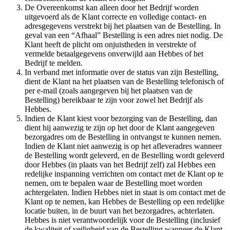
De Overeenkomst kan alleen door het Bedrijf worden
uitgevoerd als de Klant correcte en volledige contact- en
adresgegevens verstrekt bij het plaatsen van de Bestelling. In
geval van een “Afhaal” Bestelling is een adres niet nodig. De
Klant heeft de plicht om onjuistheden in verstrekte of
vermelde betaalgegevens onverwijld aan Hebbes of het
Bedrijf te melden.​​​​‌ ‍ ​‍​‍‌‍ ‌ ​‍‌‍‍‌‌‍‌ ‌‍‍‌‌‍ ‍​‍​‍​ ‍‍​‍​‍‌ ​ ‌‍​‌‌‍ ‍‌‍‍‌‌ ‌​‌ ‍‌​‍ ‍‌‍‍‌‌‍ ​‍​‍​‍ ​​‍​‍‌‍‍​‌ ​‍‌‍‌‌‌‍‌‍​‍​‍​ ‍‍​‍​‍‌‍‍​‌ ‌​‌ ‌​‌ ​​​ ‍‍​‍ ​‍ ‌‍ ​‌‍ ‌‍​ ‌‍​‌‌‍ ​‌‍‍​‌‍ ‌ ​ ‌ ‌​​ ‍‍​ ​ ​ ​ ​ ​ ​ ​ ​‍ ‌‍‍‌‌‍ ‍‌ ‌​‌‍‌‌‌‍ ‍‌ ‌​​‍ ‌‍‌‌‌‍‌​‌‍‍‌‌ ‌​​‍ ‌‍ ‌‌‍ ‌‍‌​‌‍‌‌​ ‌‌ ​​‌ ​‍‌‍‌‌‌ ​ ‌‍‌‌‌‍ ‍‌ ‌​‌‍​‌‌ ‌​‌‍‍‌‌‍ ‌‍ ‍​ ‍ ‌‍‍‌‌‍‌​​ ‌‌‍‌​​ ​‍‌‍​‍​ ​​​ ​‍​ ‍​​ ​‌​ ‌​​‍ ‌‌‍‌​‌‍​‌​ ‍‌​ ​ ​‍ ‌​ ‌​​ ​‌‌‍‌‍​ ​‍​‍ ‌​ ‍‌‌‍‌‌​ ​‍​ ​‌​‍ ‌‌‍​‌‌‍‌‌‌‍‌‍​ ‌‌​ ​‍‌‍​‌‌‍​ ​ ​‌​ ​‌​ ​ ​ ​‍​ ​​​ ‍ ‌ ‌​‌ ‍‌‌ ​​‌‍‌‌​ ‌‌‍ ​‌‍‌‌‌‍‌ ‌‍​‌‌‍ ​‌‌​​‌‍​‌‌‍‌ ‌‍‌‌​ ‍ ‌ ​​‌‍​‌‌ ‌​‌‍‍​​ ‌‌‍​ ‌‍ ‌‍ ‍‌ ‌​‌‍‌‌‌‍ ‍‌ ‌​​‍‌‌​ ‌‌‌​​‍‌‌ ‌‍‍ ‌‍‌‌‌ ‍‌​‍‌‌​ ​ ‌​‌​​‍‌‌​ ​ ‌​‌​​‍‌‌​ ​‍​ ​‍‌‍​ ​ ‌ ‌‍​‍​ ​‌​ ‌‍‌‍​ ​ ‌​​ ​​‌‍​‌​ ‌‍​ ‌‌​ ​ ​‍‌‌​ ​‍​ ​‍​‍‌‌​ ‌‌‌​‌​​‍ ‍‌‍​ ‌‍‍​‌‍‍‌‌‍ ​‌‍‌​‌ ​‍‌‍‌‌‌‍ ‍​‍‌‌​ ‌‌‌​​‍‌‌ ‌‍‍ ‌‍‌‌‌ ‍‌​‍‌‌​ ​ ‌​‌​​‍‌‌​ ​ ‌​‌​​‍‌‌​ ​‍​ ​‍‌‍​‌‌‍​ ​ ‌ ​ ‌‌​ ​ ‌‍​‍​ ​‍​ ​‌​ ​ ‌‍‌‍‌‍​‍​ ​‌​‍‌‌​ ​‍​ ​‍​‍‌‌​ ‌‌‌​‌​​‍ ‍‌ ‌​‌‍‌‌‌ ‍​‌ ‌​​ ‌‍​‍‌‍​‌‌ ​ ‌‍‌‌‌‌‌‌‌ ​‍‌‍ ​​ ‌‌‍‍​‌ ‌​‌ ‌​‌ ​​​‍‌‌​ ​ ‌​​‌​‍‌‌​ ​‍‌​‌‍​‍‌‌​ ​‍‌​‌‍‌‍ ​‌‍ ‌‍​ ‌‍​‌‌‍ ​‌‍‍​‌‍ ‌ ​ ‌ ‌​​‍‌‌​ ​ ‌​​‌​ ​ ​ ​ ​ ​ ​ ​ ​‍‌‍‌‍‍‌‌‍‌​​ ‌‌‍‌​​ ​‍‌‍​‍​ ​​​ ​‍​ ‍​​ ​‌​ ‌​​‍ ‌‌‍‌​‌‍​‌​ ‍‌​ ​ ​‍ ‌​ ‌​​ ​‌‌‍‌‍​ ​‍​‍ ‌​ ‍‌‌‍‌‌​ ​‍​ ​‌​‍ ‌‌‍​‌‌‍‌‌‌‍‌‍​ ‌‌​ ​‍‌‍​‌‌‍​ ​ ​‌​ ​‌​ ​ ​ ​‍​ ​​​‍‌‍‌ ‌​‌ ‍‌‌ ​​‌‍‌‌​ ‌‌‍ ​‌‍‌‌‌‍‌ ‌‍​‌‌‍ ​‌‌​​‌‍​‌‌‍‌ ‌‍‌‌​‍‌‍‌ ​​‌‍​‌‌ ‌​‌‍‍​​ ‌‌‍​ ‌‍ ‌‍ ‍‌ ‌​‌‍‌‌‌‍ ‍‌ ‌​​‍‌‌​ ‌‌‌​​‍‌‌ ‌‍‍ ‌‍‌‌‌ ‍‌​‍‌‌​ ​ ‌​‌​​‍‌‌​ ​ ‌​‌​​‍‌‌​ ​‍​ ​‍‌‍​ ​ ‌ ‌‍​‍​ ​‌​ ‌‍‌‍​ ​ ‌​​ ​​‌‍​‌​ ‌‍​ ‌‌​ ​ ​‍‌‌​ ​‍​ ​‍​‍‌‌​ ‌‌‌​‌​​‍ ‍‌‍​ ‌‍‍​‌‍‍‌‌‍ ​‌‍‌​‌ ​‍‌‍‌‌‌‍ ‍​‍‌‌​ ‌‌‌​​‍‌‌ ‌‍‍ ‌‍‌‌‌ ‍‌​‍‌‌​ ​ ‌​‌​​‍‌‌​ ​ ‌​‌​​‍‌‌​ ​‍​ ​‍‌‍​‌‌‍​ ​ ‌ ​ ‌‌​ ​ ‌‍​‍​ ​‍​ ​‌​ ​ ‌‍‌‍‌‍​‍​ ​‌​‍‌‌​ ​‍​ ​‍​‍‌‌​ ‌‌‌​‌​​‍ ‍‌ ‌​‌‍‌‌‌ ‍​‌ ‌​​‍‌‍‌ ​​‌‍‌‌‌ ​‍‌ ​ ‌ ​​‌‍‌‌‌‍​ ‌ ‌​‌‍‍‌‌ ‌‍‌‍‌‌​ ‌‌ ​​‌ ‌‌‌‍​‍‌‍ ​‌‍‍‌‌ ​ ‌‍‍​‌‍‌‌‌‍‌​​‍​‍‌ ‌
In verband met informatie over de status van zijn Bestelling,
dient de Klant na het plaatsen van de Bestelling telefonisch of
per e-mail (zoals aangegeven bij het plaatsen van de
Bestelling) bereikbaar te zijn voor zowel het Bedrijf als
Hebbes. ​​​​‌ ‍ ​‍​‍‌‍ ‌ ​‍‌‍‍‌‌‍‌ ‌‍‍‌‌‍ ‍​‍​‍​ ‍‍​‍​‍‌ ​ ‌‍​‌‌‍ ‍‌‍‍‌‌ ‌​‌ ‍‌​‍ ‍‌‍‍‌‌‍ ​‍​‍​‍ ​​‍​‍‌‍‍​‌ ​‍‌‍‌‌‌‍‌‍​‍​‍​ ‍‍​‍​‍‌‍‍​‌ ‌​‌ ‌​‌ ​​​ ‍‍​‍ ​‍ ‌‍ ​‌‍ ‌‍​ ‌‍​‌‌‍ ​‌‍‍​‌‍ ‌ ​ ‌ ‌​​ ‍‍​ ​ ​ ​ ​ ​ ​ ​ ​‍ ‌‍‍‌‌‍ ‍‌ ‌​‌‍‌‌‌‍ ‍‌ ‌​​‍ ‌‍‌‌‌‍‌​‌‍‍‌‌ ‌​​‍ ‌‍ ‌‌‍ ‌‍‌​‌‍‌‌​ ‌‌ ​​‌ ​‍‌‍‌‌‌ ​ ‌‍‌‌‌‍ ‍‌ ‌​‌‍​‌‌ ‌​‌‍‍‌‌‍ ‌‍ ‍​ ‍ ‌‍‍‌‌‍‌​​ ‌‌‍‌​​ ​‍‌‍​‍​ ​​​ ​‍​ ‍​​ ​‌​ ‌​​‍ ‌‌‍‌​‌‍​‌​ ‍‌​ ​ ​‍ ‌​ ‌​​ ​‌‌‍‌‍​ ​‍​‍ ‌​ ‍‌‌‍‌‌​ ​‍​ ​‌​‍ ‌‌‍​‌‌‍‌‌‌‍‌‍​ ‌‌​ ​‍‌‍​‌‌‍​ ​ ​‌​ ​‌​ ​ ​ ​‍​ ​​​ ‍ ‌ ‌​‌ ‍‌‌ ​​‌‍‌‌​ ‌‌‍ ​‌‍‌‌‌‍‌ ‌‍​‌‌‍ ​‌‌​​‌‍​‌‌‍‌ ‌‍‌‌​ ‍ ‌ ​​‌‍​‌‌ ‌​‌‍‍​​ ‌‌‍​ ‌‍ ‌‍ ‍‌ ‌​‌‍‌‌‌‍ ‍‌ ‌​​‍‌‌​ ‌‌‌​​‍‌‌ ‌‍‍ ‌‍‌‌‌ ‍‌​‍‌‌​ ​ ‌​‌​​‍‌‌​ ​ ‌​‌​​‍‌‌​ ​‍​ ​‍‌‍​‍‌‍‌​​ ​‍​ ‌‍‌‍​‌​ ​‌​ ​ ‌‍​ ​ ​‍‌‍‌​‌‍‌​​ ‍‌​‍‌‌​ ​‍​ ​‍​‍‌‌​ ‌‌‌​‌​​‍ ‍‌‍​ ‌‍‍​‌‍‍‌‌‍ ​‌‍‌​‌ ​‍‌‍‌‌‌‍ ‍​‍‌‌​ ‌‌‌​​‍‌‌ ‌‍‍ ‌‍‌‌‌ ‍‌​‍‌‌​ ​ ‌​‌​​‍‌‌​ ​ ‌​‌​​‍‌‌​ ​‍​ ​‍‌‍​‍‌‍​‌​ ‌‍​ ​ ‌‍‌‌‌‍​ ​ ‌‌​ ‍​​ ‌‌​ ​​​ ‌‌‌‍​‍​‍‌‌​ ​‍​ ​‍​‍‌‌​ ‌‌‌​‌​​‍ ‍‌ ‌​‌‍‌‌‌ ‍​‌ ‌​​ ‌‍​‍‌‍​‌‌ ​ ‌‍‌‌‌‌‌‌‌ ​‍‌‍ ​​ ‌‌‍‍​‌ ‌​‌ ‌​‌ ​​​‍‌‌​ ​ ‌​​‌​‍‌‌​ ​‍‌​‌‍​‍‌‌​ ​‍‌​‌‍‌‍ ​‌‍ ‌‍​ ‌‍​‌‌‍ ​‌‍‍​‌‍ ‌ ​ ‌ ‌​​‍‌‌​ ​ ‌​​‌​ ​ ​ ​ ​ ​ ​ ​ ​‍‌‍‌‍‍‌‌‍‌​​ ‌‌‍‌​​ ​‍‌‍​‍​ ​​​ ​‍​ ‍​​ ​‌​ ‌​​‍ ‌‌‍‌​‌‍​‌​ ‍‌​ ​ ​‍ ‌​ ‌​​ ​‌‌‍‌‍​ ​‍​‍ ‌​ ‍‌‌‍‌‌​ ​‍​ ​‌​‍ ‌‌‍​‌‌‍‌‌‌‍‌‍​ ‌‌​ ​‍‌‍​‌‌‍​ ​ ​‌​ ​‌​ ​ ​ ​‍​ ​​​‍‌‍‌ ‌​‌ ‍‌‌ ​​‌‍‌‌​ ‌‌‍ ​‌‍‌‌‌‍‌ ‌‍​‌‌‍ ​‌‌​​‌‍​‌‌‍‌ ‌‍‌‌​‍‌‍‌ ​​‌‍​‌‌ ‌​‌‍‍​​ ‌‌‍​ ‌‍ ‌‍ ‍‌ ‌​‌‍‌‌‌‍ ‍‌ ‌​​‍‌‌​ ‌‌‌​​‍‌‌ ‌‍‍ ‌‍‌‌‌ ‍‌​‍‌‌​ ​ ‌​‌​​‍‌‌​ ​ ‌​‌​​‍‌‌​ ​‍​ ​‍‌‍​‍‌‍‌​​ ​‍​ ‌‍‌‍​‌​ ​‌​ ​ ‌‍​ ​ ​‍‌‍‌​‌‍‌​​ ‍‌​‍‌‌​ ​‍​ ​‍​‍‌‌​ ‌‌‌​‌​​‍ ‍‌‍​ ‌‍‍​‌‍‍‌‌‍ ​‌‍‌​‌ ​‍‌‍‌‌‌‍ ‍​‍‌‌​ ‌‌‌​​‍‌‌ ‌‍‍ ‌‍‌‌‌ ‍‌​‍‌‌​ ​ ‌​‌​​‍‌‌​ ​ ‌​‌​​‍‌‌​ ​‍​ ​‍‌‍​‍‌‍​‌​ ‌‍​ ​ ‌‍‌‌‌‍​ ​ ‌‌​ ‍​​ ‌‌​ ​​​ ‌‌‌‍​‍​‍‌‌​ ​‍​ ​‍​‍‌‌​ ‌‌‌​‌​​‍ ‍‌ ‌​‌‍‌‌‌ ‍​‌ ‌​​‍‌‍‌ ​​‌‍‌‌‌ ​‍‌ ​ ‌ ​​‌‍‌‌‌‍​ ‌ ‌​‌‍‍‌‌ ‌‍‌‍‌‌​ ‌‌ ​​‌ ‌‌‌‍​‍‌‍ ​‌‍‍‌‌ ​ ‌‍‍​‌‍‌‌‌‍‌​​‍​‍‌ ‌
Indien de Klant kiest voor bezorging van de Bestelling, dan
dient hij aanwezig te zijn op het door de Klant aangegeven
bezorgadres om de Bestelling in ontvangst te kunnen nemen.
Indien de Klant niet aanwezig is op het afleveradres wanneer
de Bestelling wordt geleverd, en de Bestelling wordt geleverd
door Hebbes (in plaats van het Bedrijf zelf) zal Hebbes een
redelijke inspanning verrichten om contact met de Klant op te
nemen, om te bepalen waar de Bestelling moet worden
achtergelaten. Indien Hebbes niet in staat is om contact met de
Klant op te nemen, kan Hebbes de Bestelling op een redelijke
locatie buiten, in de buurt van het bezorgadres, achterlaten.
Hebbes is niet verantwoordelijk voor de Bestelling (inclusief
de kwaliteit of veiligheid van de Bestelling wanneer de Klant