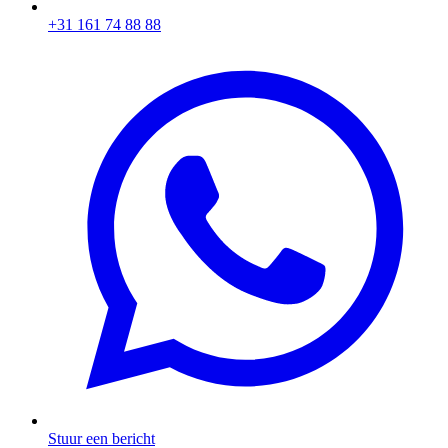
+31 161 74 88 88‬​​​​‌ ‍ ​‍​‍‌‍ ‌ ​‍‌‍‍‌‌‍‌ ‌‍‍‌‌‍ ‍​‍​‍​ ‍‍​‍​‍‌ ​ ‌‍​‌‌‍ ‍‌‍‍‌‌ ‌​‌ ‍‌​‍ ‍‌‍‍‌‌‍ ​‍​‍​‍ ​​‍​‍‌‍‍​‌ ​‍‌‍‌‌‌‍‌‍​‍​‍​ ‍‍​‍​‍‌‍‍​‌ ‌​‌ ‌​‌ ​​​ ‍‍​‍ ​‍ ‌‍ ​‌‍ ‌‍​ ‌‍​‌‌‍ ​‌‍‍​‌‍ ‌ ​ ‌ ‌​​ ‍‍​ ​ ​ ​ ​ ​ ​ ​ ​‍ ‌‍‍‌‌‍ ‍‌ ‌​‌‍‌‌‌‍ ‍‌ ‌​​‍ ‌‍‌‌‌‍‌​‌‍‍‌‌ ‌​​‍ ‌‍ ‌‌‍ ‌‍‌​‌‍‌‌​ ‌‌ ​​‌ ​‍‌‍‌‌‌ ​ ‌‍‌‌‌‍ ‍‌ ‌​‌‍​‌‌ ‌​‌‍‍‌‌‍ ‌‍ ‍​ ‍ ‌‍‍‌‌‍‌​​ ‌‌‍‌ ‌‍ ​‌‍ ‌‍​‍‌‍​‌‌‍ ​​ ‍ ‌ ‌​‌ ‍‌‌ ​​‌‍‌‌​ ‌‌‍‌ ‌‍ ​‌‍ ‌‍​‍‌‍​‌‌‍ ​​ ‍ ‌ ​​‌‍​‌‌ ‌​‌‍‍​​ ‌‌‍​ ‌‍ ‌‍ ‍‌ ‌​‌‍​‌‌‍​ ‌ ‌​​‍ ‍‌ ​​‌‍‍​‌‍ ‌‍ ‍‌‍‌‌​ ‌‍​‍‌‍​‌‌ ​ ‌‍‌‌‌‌‌‌‌ ​‍‌‍ ​​ ‌‌‍‍​‌ ‌​‌ ‌​‌ ​​​‍‌‌​ ​ ‌​​‌​‍‌‌​ ​‍‌​‌‍​‍‌‌​ ​‍‌​‌‍‌‍ ​‌‍ ‌‍​ ‌‍​‌‌‍ ​‌‍‍​‌‍ ‌ ​ ‌ ‌​​‍‌‌​ ​ ‌​​‌​ ​ ​ ​ ​ ​ ​ ​ ​‍‌‍‌‍‍‌‌‍‌​​ ‌‌‍‌ ‌‍ ​‌‍ ‌‍​‍‌‍​‌‌‍ ​​‍‌‍‌ ‌​‌ ‍‌‌ ​​‌‍‌‌​ ‌‌‍‌ ‌‍ ​‌‍ ‌‍​‍‌‍​‌‌‍ ​​‍‌‍‌ ​​‌‍​‌‌ ‌​‌‍‍​​ ‌‌‍​ ‌‍ ‌‍ ‍‌ ‌​‌‍​‌‌‍​ ‌ ‌​​‍ ‍‌ ​​‌‍‍​‌‍ ‌‍ ‍‌‍‌‌​‍‌‍‌ ​​‌‍‌‌‌ ​‍‌ ​ ‌ ​​‌‍‌‌‌‍​ ‌ ‌​‌‍‍‌‌ ‌‍‌‍‌‌​ ‌‌ ​​‌ ‌‌‌‍​‍‌‍ ​‌‍‍‌‌ ​ ‌‍‍​‌‍‌‌‌‍‌​​‍​‍‌ ‌
Stuur een bericht