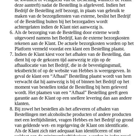
deze aantreft) nadat de Bestelling is afgeleverd. Indien het
Bedrijf de Bestelling zelf bezorgt, in plaats van gebruik te
maken van de bezorgdiensten van externe, beslist het Bedrijf
of de Bestelling buiten bij het bezorgadres wordt
achtergelaten indien de Klant niet aanwezig is. ​​​​‌ ‍ ​‍​‍‌‍ ‌ ​‍‌‍‍‌‌‍‌ ‌‍‍‌‌‍ ‍​‍​‍​ ‍‍​‍​‍‌ ​ ‌‍​‌‌‍ ‍‌‍‍‌‌ ‌​‌ ‍‌​‍ ‍‌‍‍‌‌‍ ​‍​‍​‍ ​​‍​‍‌‍‍​‌ ​‍‌‍‌‌‌‍‌‍​‍​‍​ ‍‍​‍​‍‌‍‍​‌ ‌​‌ ‌​‌ ​​​ ‍‍​‍ ​‍ ‌‍ ​‌‍ ‌‍​ ‌‍​‌‌‍ ​‌‍‍​‌‍ ‌ ​ ‌ ‌​​ ‍‍​ ​ ​ ​ ​ ​ ​ ​ ​‍ ‌‍‍‌‌‍ ‍‌ ‌​‌‍‌‌‌‍ ‍‌ ‌​​‍ ‌‍‌‌‌‍‌​‌‍‍‌‌ ‌​​‍ ‌‍ ‌‌‍ ‌‍‌​‌‍‌‌​ ‌‌ ​​‌ ​‍‌‍‌‌‌ ​ ‌‍‌‌‌‍ ‍‌ ‌​‌‍​‌‌ ‌​‌‍‍‌‌‍ ‌‍ ‍​ ‍ ‌‍‍‌‌‍‌​​ ‌‌‍‌​​ ​‍‌‍​‍​ ​​​ ​‍​ ‍​​ ​‌​ ‌​​‍ ‌‌‍‌​‌‍​‌​ ‍‌​ ​ ​‍ ‌​ ‌​​ ​‌‌‍‌‍​ ​‍​‍ ‌​ ‍‌‌‍‌‌​ ​‍​ ​‌​‍ ‌‌‍​‌‌‍‌‌‌‍‌‍​ ‌‌​ ​‍‌‍​‌‌‍​ ​ ​‌​ ​‌​ ​ ​ ​‍​ ​​​ ‍ ‌ ‌​‌ ‍‌‌ ​​‌‍‌‌​ ‌‌‍ ​‌‍‌‌‌‍‌ ‌‍​‌‌‍ ​‌‌​​‌‍​‌‌‍‌ ‌‍‌‌​ ‍ ‌ ​​‌‍​‌‌ ‌​‌‍‍​​ ‌‌‍​ ‌‍ ‌‍ ‍‌ ‌​‌‍‌‌‌‍ ‍‌ ‌​​‍‌‌​ ‌‌‌​​‍‌‌ ‌‍‍ ‌‍‌‌‌ ‍‌​‍‌‌​ ​ ‌​‌​​‍‌‌​ ​ ‌​‌​​‍‌‌​ ​‍​ ​‍​ ‌‍‌‍​‌​ ‌‌‌‍​‌​ ​‌​ ​ ​ ​​​ ​‍‌‍​ ‌‍‌‍‌‍​‌​ ​​​‍‌‌​ ​‍​ ​‍​‍‌‌​ ‌‌‌​‌​​‍ ‍‌‍​ ‌‍‍​‌‍‍‌‌‍ ​‌‍‌​‌ ​‍‌‍‌‌‌‍ ‍​‍‌‌​ ‌‌‌​​‍‌‌ ‌‍‍ ‌‍‌‌‌ ‍‌​‍‌‌​ ​ ‌​‌​​‍‌‌​ ​ ‌​‌​​‍‌‌​ ​‍​ ​‍‌‍​‍‌‍​‌​ ‌‍​ ​ ‌‍‌‌‌‍​ ​ ‌‌​ ‍​​ ‌‌​ ​​​ ‌‌‌‍​‍​‍‌‌​ ​‍​ ​‍​‍‌‌​ ‌‌‌​‌​​‍ ‍‌ ‌​‌‍‌‌‌ ‍​‌ ‌​​ ‌‍​‍‌‍​‌‌ ​ ‌‍‌‌‌‌‌‌‌ ​‍‌‍ ​​ ‌‌‍‍​‌ ‌​‌ ‌​‌ ​​​‍‌‌​ ​ ‌​​‌​‍‌‌​ ​‍‌​‌‍​‍‌‌​ ​‍‌​‌‍‌‍ ​‌‍ ‌‍​ ‌‍​‌‌‍ ​‌‍‍​‌‍ ‌ ​ ‌ ‌​​‍‌‌​ ​ ‌​​‌​ ​ ​ ​ ​ ​ ​ ​ ​‍‌‍‌‍‍‌‌‍‌​​ ‌‌‍‌​​ ​‍‌‍​‍​ ​​​ ​‍​ ‍​​ ​‌​ ‌​​‍ ‌‌‍‌​‌‍​‌​ ‍‌​ ​ ​‍ ‌​ ‌​​ ​‌‌‍‌‍​ ​‍​‍ ‌​ ‍‌‌‍‌‌​ ​‍​ ​‌​‍ ‌‌‍​‌‌‍‌‌‌‍‌‍​ ‌‌​ ​‍‌‍​‌‌‍​ ​ ​‌​ ​‌​ ​ ​ ​‍​ ​​​‍‌‍‌ ‌​‌ ‍‌‌ ​​‌‍‌‌​ ‌‌‍ ​‌‍‌‌‌‍‌ ‌‍​‌‌‍ ​‌‌​​‌‍​‌‌‍‌ ‌‍‌‌​‍‌‍‌ ​​‌‍​‌‌ ‌​‌‍‍​​ ‌‌‍​ ‌‍ ‌‍ ‍‌ ‌​‌‍‌‌‌‍ ‍‌ ‌​​‍‌‌​ ‌‌‌​​‍‌‌ ‌‍‍ ‌‍‌‌‌ ‍‌​‍‌‌​ ​ ‌​‌​​‍‌‌​ ​ ‌​‌​​‍‌‌​ ​‍​ ​‍​ ‌‍‌‍​‌​ ‌‌‌‍​‌​ ​‌​ ​ ​ ​​​ ​‍‌‍​ ‌‍‌‍‌‍​‌​ ​​​‍‌‌​ ​‍​ ​‍​‍‌‌​ ‌‌‌​‌​​‍ ‍‌‍​ ‌‍‍​‌‍‍‌‌‍ ​‌‍‌​‌ ​‍‌‍‌‌‌‍ ‍​‍‌‌​ ‌‌‌​​‍‌‌ ‌‍‍ ‌‍‌‌‌ ‍‌​‍‌‌​ ​ ‌​‌​​‍‌‌​ ​ ‌​‌​​‍‌‌​ ​‍​ ​‍‌‍​‍‌‍​‌​ ‌‍​ ​ ‌‍‌‌‌‍​ ​ ‌‌​ ‍​​ ‌‌​ ​​​ ‌‌‌‍​‍​‍‌‌​ ​‍​ ​‍​‍‌‌​ ‌‌‌​‌​​‍ ‍‌ ‌​‌‍‌‌‌ ‍​‌ ‌​​‍‌‍‌ ​​‌‍‌‌‌ ​‍‌ ​ ‌ ​​‌‍‌‌‌‍​ ‌ ‌​‌‍‍‌‌ ‌‍‌‍‌‌​ ‌‌ ​​‌ ‌‌‌‍​‍‌‍ ​‌‍‍‌‌ ​ ‌‍‍​‌‍‌‌‌‍‌​​‍​‍‌ ‌
Als de bezorging van de Bestelling door externe wordt
uitgevoerd namens het Bedrijf, kan de externe bezorgkosten
rekenen aan de Klant. De actuele bezorgkosten worden op het
Platform vermeld voordat een klant een Bestelling plaatst.​​​​‌ ‍ ​‍​‍‌‍ ‌ ​‍‌‍‍‌‌‍‌ ‌‍‍‌‌‍ ‍​‍​‍​ ‍‍​‍​‍‌ ​ ‌‍​‌‌‍ ‍‌‍‍‌‌ ‌​‌ ‍‌​‍ ‍‌‍‍‌‌‍ ​‍​‍​‍ ​​‍​‍‌‍‍​‌ ​‍‌‍‌‌‌‍‌‍​‍​‍​ ‍‍​‍​‍‌‍‍​‌ ‌​‌ ‌​‌ ​​​ ‍‍​‍ ​‍ ‌‍ ​‌‍ ‌‍​ ‌‍​‌‌‍ ​‌‍‍​‌‍ ‌ ​ ‌ ‌​​ ‍‍​ ​ ​ ​ ​ ​ ​ ​ ​‍ ‌‍‍‌‌‍ ‍‌ ‌​‌‍‌‌‌‍ ‍‌ ‌​​‍ ‌‍‌‌‌‍‌​‌‍‍‌‌ ‌​​‍ ‌‍ ‌‌‍ ‌‍‌​‌‍‌‌​ ‌‌ ​​‌ ​‍‌‍‌‌‌ ​ ‌‍‌‌‌‍ ‍‌ ‌​‌‍​‌‌ ‌​‌‍‍‌‌‍ ‌‍ ‍​ ‍ ‌‍‍‌‌‍‌​​ ‌‌‍‌​​ ​‍‌‍​‍​ ​​​ ​‍​ ‍​​ ​‌​ ‌​​‍ ‌‌‍‌​‌‍​‌​ ‍‌​ ​ ​‍ ‌​ ‌​​ ​‌‌‍‌‍​ ​‍​‍ ‌​ ‍‌‌‍‌‌​ ​‍​ ​‌​‍ ‌‌‍​‌‌‍‌‌‌‍‌‍​ ‌‌​ ​‍‌‍​‌‌‍​ ​ ​‌​ ​‌​ ​ ​ ​‍​ ​​​ ‍ ‌ ‌​‌ ‍‌‌ ​​‌‍‌‌​ ‌‌‍ ​‌‍‌‌‌‍‌ ‌‍​‌‌‍ ​‌‌​​‌‍​‌‌‍‌ ‌‍‌‌​ ‍ ‌ ​​‌‍​‌‌ ‌​‌‍‍​​ ‌‌‍​ ‌‍ ‌‍ ‍‌ ‌​‌‍‌‌‌‍ ‍‌ ‌​​‍‌‌​ ‌‌‌​​‍‌‌ ‌‍‍ ‌‍‌‌‌ ‍‌​‍‌‌​ ​ ‌​‌​​‍‌‌​ ​ ‌​‌​​‍‌‌​ ​‍​ ​‍​ ‌‍​ ‌​​ ‌‌​ ‌ ​ ‌‍​ ‍​​ ‌​‌‍‌‌​ ‍‌​ ‌‍​ ‌‌​ ​‌​‍‌‌​ ​‍​ ​‍​‍‌‌​ ‌‌‌​‌​​‍ ‍‌‍​ ‌‍‍​‌‍‍‌‌‍ ​‌‍‌​‌ ​‍‌‍‌‌‌‍ ‍​‍‌‌​ ‌‌‌​​‍‌‌ ‌‍‍ ‌‍‌‌‌ ‍‌​‍‌‌​ ​ ‌​‌​​‍‌‌​ ​ ‌​‌​​‍‌‌​ ​‍​ ​‍‌‍​‍‌‍​‌​ ‌‍​ ​ ‌‍‌‌‌‍​ ​ ‌‌​ ‍​​ ‌‌​ ​​​ ‌‌‌‍​‍​‍‌‌​ ​‍​ ​‍​‍‌‌​ ‌‌‌​‌​​‍ ‍‌ ‌​‌‍‌‌‌ ‍​‌ ‌​​ ‌‍​‍‌‍​‌‌ ​ ‌‍‌‌‌‌‌‌‌ ​‍‌‍ ​​ ‌‌‍‍​‌ ‌​‌ ‌​‌ ​​​‍‌‌​ ​ ‌​​‌​‍‌‌​ ​‍‌​‌‍​‍‌‌​ ​‍‌​‌‍‌‍ ​‌‍ ‌‍​ ‌‍​‌‌‍ ​‌‍‍​‌‍ ‌ ​ ‌ ‌​​‍‌‌​ ​ ‌​​‌​ ​ ​ ​ ​ ​ ​ ​ ​‍‌‍‌‍‍‌‌‍‌​​ ‌‌‍‌​​ ​‍‌‍​‍​ ​​​ ​‍​ ‍​​ ​‌​ ‌​​‍ ‌‌‍‌​‌‍​‌​ ‍‌​ ​ ​‍ ‌​ ‌​​ ​‌‌‍‌‍​ ​‍​‍ ‌​ ‍‌‌‍‌‌​ ​‍​ ​‌​‍ ‌‌‍​‌‌‍‌‌‌‍‌‍​ ‌‌​ ​‍‌‍​‌‌‍​ ​ ​‌​ ​‌​ ​ ​ ​‍​ ​​​‍‌‍‌ ‌​‌ ‍‌‌ ​​‌‍‌‌​ ‌‌‍ ​‌‍‌‌‌‍‌ ‌‍​‌‌‍ ​‌‌​​‌‍​‌‌‍‌ ‌‍‌‌​‍‌‍‌ ​​‌‍​‌‌ ‌​‌‍‍​​ ‌‌‍​ ‌‍ ‌‍ ‍‌ ‌​‌‍‌‌‌‍ ‍‌ ‌​​‍‌‌​ ‌‌‌​​‍‌‌ ‌‍‍ ‌‍‌‌‌ ‍‌​‍‌‌​ ​ ‌​‌​​‍‌‌​ ​ ‌​‌​​‍‌‌​ ​‍​ ​‍​ ‌‍​ ‌​​ ‌‌​ ‌ ​ ‌‍​ ‍​​ ‌​‌‍‌‌​ ‍‌​ ‌‍​ ‌‌​ ​‌​‍‌‌​ ​‍​ ​‍​‍‌‌​ ‌‌‌​‌​​‍ ‍‌‍​ ‌‍‍​‌‍‍‌‌‍ ​‌‍‌​‌ ​‍‌‍‌‌‌‍ ‍​‍‌‌​ ‌‌‌​​‍‌‌ ‌‍‍ ‌‍‌‌‌ ‍‌​‍‌‌​ ​ ‌​‌​​‍‌‌​ ​ ‌​‌​​‍‌‌​ ​‍​ ​‍‌‍​‍‌‍​‌​ ‌‍​ ​ ‌‍‌‌‌‍​ ​ ‌‌​ ‍​​ ‌‌​ ​​​ ‌‌‌‍​‍​‍‌‌​ ​‍​ ​‍​‍‌‌​ ‌‌‌​‌​​‍ ‍‌ ‌​‌‍‌‌‌ ‍​‌ ‌​​‍‌‍‌ ​​‌‍‌‌‌ ​‍‌ ​ ‌ ​​‌‍‌‌‌‍​ ‌ ‌​‌‍‍‌‌ ‌‍‌‍‌‌​ ‌‌ ​​‌ ‌‌‌‍​‍‌‍ ​‌‍‍‌‌ ​ ‌‍‍​‌‍‌‌‌‍‌​​‍​‍‌ ‌
Indien de Klant kiest voor het afhalen van de Bestelling, dan
dient hij op de gekozen tijd aanwezig te zijn op de
afhaallocatie van het Bedrijf, die in de bevestigingsmail,
tekstbericht of op de website van Hebbes is weergegeven. In
geval de klant een “Afhaal” Bestelling plaatst wordt van hem
verwacht dat hij aanwezig is bij of binnen het Bedrijf op het
moment van bestellen totdat de Bestelling bij hem geleverd
wordt. Het plaatsen van een “Afhaal” Bestelling geeft geen
garantie aan de Klant op een snellere levering dan aan andere
klanten. ​​​​‌ ‍ ​‍​‍‌‍ ‌ ​‍‌‍‍‌‌‍‌ ‌‍‍‌‌‍ ‍​‍​‍​ ‍‍​‍​‍‌ ​ ‌‍​‌‌‍ ‍‌‍‍‌‌ ‌​‌ ‍‌​‍ ‍‌‍‍‌‌‍ ​‍​‍​‍ ​​‍​‍‌‍‍​‌ ​‍‌‍‌‌‌‍‌‍​‍​‍​ ‍‍​‍​‍‌‍‍​‌ ‌​‌ ‌​‌ ​​​ ‍‍​‍ ​‍ ‌‍ ​‌‍ ‌‍​ ‌‍​‌‌‍ ​‌‍‍​‌‍ ‌ ​ ‌ ‌​​ ‍‍​ ​ ​ ​ ​ ​ ​ ​ ​‍ ‌‍‍‌‌‍ ‍‌ ‌​‌‍‌‌‌‍ ‍‌ ‌​​‍ ‌‍‌‌‌‍‌​‌‍‍‌‌ ‌​​‍ ‌‍ ‌‌‍ ‌‍‌​‌‍‌‌​ ‌‌ ​​‌ ​‍‌‍‌‌‌ ​ ‌‍‌‌‌‍ ‍‌ ‌​‌‍​‌‌ ‌​‌‍‍‌‌‍ ‌‍ ‍​ ‍ ‌‍‍‌‌‍‌​​ ‌‌‍‌​​ ​‍‌‍​‍​ ​​​ ​‍​ ‍​​ ​‌​ ‌​​‍ ‌‌‍‌​‌‍​‌​ ‍‌​ ​ ​‍ ‌​ ‌​​ ​‌‌‍‌‍​ ​‍​‍ ‌​ ‍‌‌‍‌‌​ ​‍​ ​‌​‍ ‌‌‍​‌‌‍‌‌‌‍‌‍​ ‌‌​ ​‍‌‍​‌‌‍​ ​ ​‌​ ​‌​ ​ ​ ​‍​ ​​​ ‍ ‌ ‌​‌ ‍‌‌ ​​‌‍‌‌​ ‌‌‍ ​‌‍‌‌‌‍‌ ‌‍​‌‌‍ ​‌‌​​‌‍​‌‌‍‌ ‌‍‌‌​ ‍ ‌ ​​‌‍​‌‌ ‌​‌‍‍​​ ‌‌‍​ ‌‍ ‌‍ ‍‌ ‌​‌‍‌‌‌‍ ‍‌ ‌​​‍‌‌​ ‌‌‌​​‍‌‌ ‌‍‍ ‌‍‌‌‌ ‍‌​‍‌‌​ ​ ‌​‌​​‍‌‌​ ​ ‌​‌​​‍‌‌​ ​‍​ ​‍‌‍‌‍​ ‌​​ ​‍‌‍‌‌‌‍‌‍​ ​ ​ ​‍‌‍‌‍‌‍‌‌​ ​‍‌‍‌‌​ ​ ​‍‌‌​ ​‍​ ​‍​‍‌‌​ ‌‌‌​‌​​‍ ‍‌‍​ ‌‍‍​‌‍‍‌‌‍ ​‌‍‌​‌ ​‍‌‍‌‌‌‍ ‍​‍‌‌​ ‌‌‌​​‍‌‌ ‌‍‍ ‌‍‌‌‌ ‍‌​‍‌‌​ ​ ‌​‌​​‍‌‌​ ​ ‌​‌​​‍‌‌​ ​‍​ ​‍‌‍​‍‌‍​‌​ ‌‍​ ​ ‌‍‌‌‌‍​ ​ ‌‌​ ‍​​ ‌‌​ ​​​ ‌‌‌‍​‍​‍‌‌​ ​‍​ ​‍​‍‌‌​ ‌‌‌​‌​​‍ ‍‌ ‌​‌‍‌‌‌ ‍​‌ ‌​​ ‌‍​‍‌‍​‌‌ ​ ‌‍‌‌‌‌‌‌‌ ​‍‌‍ ​​ ‌‌‍‍​‌ ‌​‌ ‌​‌ ​​​‍‌‌​ ​ ‌​​‌​‍‌‌​ ​‍‌​‌‍​‍‌‌​ ​‍‌​‌‍‌‍ ​‌‍ ‌‍​ ‌‍​‌‌‍ ​‌‍‍​‌‍ ‌ ​ ‌ ‌​​‍‌‌​ ​ ‌​​‌​ ​ ​ ​ ​ ​ ​ ​ ​‍‌‍‌‍‍‌‌‍‌​​ ‌‌‍‌​​ ​‍‌‍​‍​ ​​​ ​‍​ ‍​​ ​‌​ ‌​​‍ ‌‌‍‌​‌‍​‌​ ‍‌​ ​ ​‍ ‌​ ‌​​ ​‌‌‍‌‍​ ​‍​‍ ‌​ ‍‌‌‍‌‌​ ​‍​ ​‌​‍ ‌‌‍​‌‌‍‌‌‌‍‌‍​ ‌‌​ ​‍‌‍​‌‌‍​ ​ ​‌​ ​‌​ ​ ​ ​‍​ ​​​‍‌‍‌ ‌​‌ ‍‌‌ ​​‌‍‌‌​ ‌‌‍ ​‌‍‌‌‌‍‌ ‌‍​‌‌‍ ​‌‌​​‌‍​‌‌‍‌ ‌‍‌‌​‍‌‍‌ ​​‌‍​‌‌ ‌​‌‍‍​​ ‌‌‍​ ‌‍ ‌‍ ‍‌ ‌​‌‍‌‌‌‍ ‍‌ ‌​​‍‌‌​ ‌‌‌​​‍‌‌ ‌‍‍ ‌‍‌‌‌ ‍‌​‍‌‌​ ​ ‌​‌​​‍‌‌​ ​ ‌​‌​​‍‌‌​ ​‍​ ​‍‌‍‌‍​ ‌​​ ​‍‌‍‌‌‌‍‌‍​ ​ ​ ​‍‌‍‌‍‌‍‌‌​ ​‍‌‍‌‌​ ​ ​‍‌‌​ ​‍​ ​‍​‍‌‌​ ‌‌‌​‌​​‍ ‍‌‍​ ‌‍‍​‌‍‍‌‌‍ ​‌‍‌​‌ ​‍‌‍‌‌‌‍ ‍​‍‌‌​ ‌‌‌​​‍‌‌ ‌‍‍ ‌‍‌‌‌ ‍‌​‍‌‌​ ​ ‌​‌​​‍‌‌​ ​ ‌​‌​​‍‌‌​ ​‍​ ​‍‌‍​‍‌‍​‌​ ‌‍​ ​ ‌‍‌‌‌‍​ ​ ‌‌​ ‍​​ ‌‌​ ​​​ ‌‌‌‍​‍​‍‌‌​ ​‍​ ​‍​‍‌‌​ ‌‌‌​‌​​‍ ‍‌ ‌​‌‍‌‌‌ ‍​‌ ‌​​‍‌‍‌ ​​‌‍‌‌‌ ​‍‌ ​ ‌ ​​‌‍‌‌‌‍​ ‌ ‌​‌‍‍‌‌ ‌‍‌‍‌‌​ ‌‌ ​​‌ ‌‌‌‍​‍‌‍ ​‌‍‍‌‌ ​ ‌‍‍​‌‍‌‌‌‍‌​​‍​‍‌ ‌
Bij zowel het bestellen als het afleveren of afhalen van
Bestellingen met alcoholische producten of andere producten
met een leeftijdslimiet, vragen Hebbes en het Bedrijf op grond
van geldende wet- en regelgeving de Klant om identificatie.
Als de Klant zich niet adequaat kan identificeren of niet