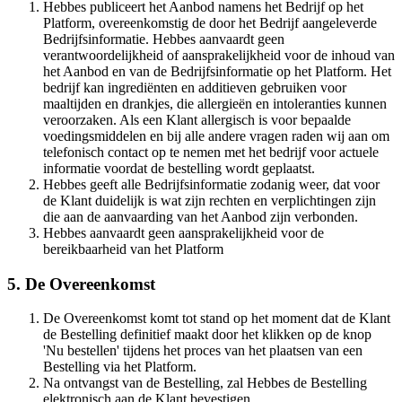
Hebbes publiceert het Aanbod namens het Bedrijf op het
Platform, overeenkomstig de door het Bedrijf aangeleverde
Bedrijfsinformatie. Hebbes aanvaardt geen
verantwoordelijkheid of aansprakelijkheid voor de inhoud van
het Aanbod en van de Bedrijfsinformatie op het Platform. Het
bedrijf kan ingrediënten en additieven gebruiken voor
maaltijden en drankjes, die allergieën en intoleranties kunnen
veroorzaken. Als een Klant allergisch is voor bepaalde
voedingsmiddelen en bij alle andere vragen raden wij aan om
telefonisch contact op te nemen met het bedrijf voor actuele
informatie voordat de bestelling wordt geplaatst.​​​​‌ ‍ ​‍​‍‌‍ ‌ ​‍‌‍‍‌‌‍‌ ‌‍‍‌‌‍ ‍​‍​‍​ ‍‍​‍​‍‌ ​ ‌‍​‌‌‍ ‍‌‍‍‌‌ ‌​‌ ‍‌​‍ ‍‌‍‍‌‌‍ ​‍​‍​‍ ​​‍​‍‌‍‍​‌ ​‍‌‍‌‌‌‍‌‍​‍​‍​ ‍‍​‍​‍‌‍‍​‌ ‌​‌ ‌​‌ ​​​ ‍‍​‍ ​‍ ‌‍ ​‌‍ ‌‍​ ‌‍​‌‌‍ ​‌‍‍​‌‍ ‌ ​ ‌ ‌​​ ‍‍​ ​ ​ ​ ​ ​ ​ ​ ​‍ ‌‍‍‌‌‍ ‍‌ ‌​‌‍‌‌‌‍ ‍‌ ‌​​‍ ‌‍‌‌‌‍‌​‌‍‍‌‌ ‌​​‍ ‌‍ ‌‌‍ ‌‍‌​‌‍‌‌​ ‌‌ ​​‌ ​‍‌‍‌‌‌ ​ ‌‍‌‌‌‍ ‍‌ ‌​‌‍​‌‌ ‌​‌‍‍‌‌‍ ‌‍ ‍​ ‍ ‌‍‍‌‌‍‌​​ ‌‌‍‌​​ ​‍‌‍​‍​ ​​​ ​‍​ ‍​​ ​‌​ ‌​​‍ ‌‌‍‌​‌‍​‌​ ‍‌​ ​ ​‍ ‌​ ‌​​ ​‌‌‍‌‍​ ​‍​‍ ‌​ ‍‌‌‍‌‌​ ​‍​ ​‌​‍ ‌‌‍​‌‌‍‌‌‌‍‌‍​ ‌‌​ ​‍‌‍​‌‌‍​ ​ ​‌​ ​‌​ ​ ​ ​‍​ ​​​ ‍ ‌ ‌​‌ ‍‌‌ ​​‌‍‌‌​ ‌‌‍ ​‌‍‌‌‌‍‌ ‌‍​‌‌‍ ​‌‌​​‌‍​‌‌‍‌ ‌‍‌‌​ ‍ ‌ ​​‌‍​‌‌ ‌​‌‍‍​​ ‌‌‍​ ‌‍ ‌‍ ‍‌ ‌​‌‍‌‌‌‍ ‍‌ ‌​​‍‌‌​ ‌‌‌​​‍‌‌ ‌‍‍ ‌‍‌‌‌ ‍‌​‍‌‌​ ​ ‌​‌​​‍‌‌​ ​ ‌​‌​​‍‌‌​ ​‍​ ​‍​ ​​​ ‍‌‌‍‌‌​ ‌​​ ‌ ​ ​​​ ‌‌​ ‌‌‌‍‌‍‌‍‌​​ ‍​​ ‌‍​‍‌‌​ ​‍​ ​‍​‍‌‌​ ‌‌‌​‌​​‍ ‍‌‍​ ‌‍‍​‌‍‍‌‌‍ ​‌‍‌​‌ ​‍‌‍‌‌‌‍ ‍​‍‌‌​ ‌‌‌​​‍‌‌ ‌‍‍ ‌‍‌‌‌ ‍‌​‍‌‌​ ​ ‌​‌​​‍‌‌​ ​ ‌​‌​​‍‌‌​ ​‍​ ​‍​ ‍‌​ ‌ ​ ​‍​ ​‌​ ‌​​ ​ ​ ​ ​ ​‍​ ​‍‌‍​ ​ ‌‌‌‍‌‍​‍‌‌​ ​‍​ ​‍​‍‌‌​ ‌‌‌​‌​​‍ ‍‌ ‌​‌‍‌‌‌ ‍​‌ ‌​​ ‌‍​‍‌‍​‌‌ ​ ‌‍‌‌‌‌‌‌‌ ​‍‌‍ ​​ ‌‌‍‍​‌ ‌​‌ ‌​‌ ​​​‍‌‌​ ​ ‌​​‌​‍‌‌​ ​‍‌​‌‍​‍‌‌​ ​‍‌​‌‍‌‍ ​‌‍ ‌‍​ ‌‍​‌‌‍ ​‌‍‍​‌‍ ‌ ​ ‌ ‌​​‍‌‌​ ​ ‌​​‌​ ​ ​ ​ ​ ​ ​ ​ ​‍‌‍‌‍‍‌‌‍‌​​ ‌‌‍‌​​ ​‍‌‍​‍​ ​​​ ​‍​ ‍​​ ​‌​ ‌​​‍ ‌‌‍‌​‌‍​‌​ ‍‌​ ​ ​‍ ‌​ ‌​​ ​‌‌‍‌‍​ ​‍​‍ ‌​ ‍‌‌‍‌‌​ ​‍​ ​‌​‍ ‌‌‍​‌‌‍‌‌‌‍‌‍​ ‌‌​ ​‍‌‍​‌‌‍​ ​ ​‌​ ​‌​ ​ ​ ​‍​ ​​​‍‌‍‌ ‌​‌ ‍‌‌ ​​‌‍‌‌​ ‌‌‍ ​‌‍‌‌‌‍‌ ‌‍​‌‌‍ ​‌‌​​‌‍​‌‌‍‌ ‌‍‌‌​‍‌‍‌ ​​‌‍​‌‌ ‌​‌‍‍​​ ‌‌‍​ ‌‍ ‌‍ ‍‌ ‌​‌‍‌‌‌‍ ‍‌ ‌​​‍‌‌​ ‌‌‌​​‍‌‌ ‌‍‍ ‌‍‌‌‌ ‍‌​‍‌‌​ ​ ‌​‌​​‍‌‌​ ​ ‌​‌​​‍‌‌​ ​‍​ ​‍​ ​​​ ‍‌‌‍‌‌​ ‌​​ ‌ ​ ​​​ ‌‌​ ‌‌‌‍‌‍‌‍‌​​ ‍​​ ‌‍​‍‌‌​ ​‍​ ​‍​‍‌‌​ ‌‌‌​‌​​‍ ‍‌‍​ ‌‍‍​‌‍‍‌‌‍ ​‌‍‌​‌ ​‍‌‍‌‌‌‍ ‍​‍‌‌​ ‌‌‌​​‍‌‌ ‌‍‍ ‌‍‌‌‌ ‍‌​‍‌‌​ ​ ‌​‌​​‍‌‌​ ​ ‌​‌​​‍‌‌​ ​‍​ ​‍​ ‍‌​ ‌ ​ ​‍​ ​‌​ ‌​​ ​ ​ ​ ​ ​‍​ ​‍‌‍​ ​ ‌‌‌‍‌‍​‍‌‌​ ​‍​ ​‍​‍‌‌​ ‌‌‌​‌​​‍ ‍‌ ‌​‌‍‌‌‌ ‍​‌ ‌​​‍‌‍‌ ​​‌‍‌‌‌ ​‍‌ ​ ‌ ​​‌‍‌‌‌‍​ ‌ ‌​‌‍‍‌‌ ‌‍‌‍‌‌​ ‌‌ ​​‌ ‌‌‌‍​‍‌‍ ​‌‍‍‌‌ ​ ‌‍‍​‌‍‌‌‌‍‌​​‍​‍‌ ‌
Hebbes geeft alle Bedrijfsinformatie zodanig weer, dat voor
de Klant duidelijk is wat zijn rechten en verplichtingen zijn
die aan de aanvaarding van het Aanbod zijn verbonden. ​​​​‌ ‍ ​‍​‍‌‍ ‌ ​‍‌‍‍‌‌‍‌ ‌‍‍‌‌‍ ‍​‍​‍​ ‍‍​‍​‍‌ ​ ‌‍​‌‌‍ ‍‌‍‍‌‌ ‌​‌ ‍‌​‍ ‍‌‍‍‌‌‍ ​‍​‍​‍ ​​‍​‍‌‍‍​‌ ​‍‌‍‌‌‌‍‌‍​‍​‍​ ‍‍​‍​‍‌‍‍​‌ ‌​‌ ‌​‌ ​​​ ‍‍​‍ ​‍ ‌‍ ​‌‍ ‌‍​ ‌‍​‌‌‍ ​‌‍‍​‌‍ ‌ ​ ‌ ‌​​ ‍‍​ ​ ​ ​ ​ ​ ​ ​ ​‍ ‌‍‍‌‌‍ ‍‌ ‌​‌‍‌‌‌‍ ‍‌ ‌​​‍ ‌‍‌‌‌‍‌​‌‍‍‌‌ ‌​​‍ ‌‍ ‌‌‍ ‌‍‌​‌‍‌‌​ ‌‌ ​​‌ ​‍‌‍‌‌‌ ​ ‌‍‌‌‌‍ ‍‌ ‌​‌‍​‌‌ ‌​‌‍‍‌‌‍ ‌‍ ‍​ ‍ ‌‍‍‌‌‍‌​​ ‌‌‍‌​​ ​‍‌‍​‍​ ​​​ ​‍​ ‍​​ ​‌​ ‌​​‍ ‌‌‍‌​‌‍​‌​ ‍‌​ ​ ​‍ ‌​ ‌​​ ​‌‌‍‌‍​ ​‍​‍ ‌​ ‍‌‌‍‌‌​ ​‍​ ​‌​‍ ‌‌‍​‌‌‍‌‌‌‍‌‍​ ‌‌​ ​‍‌‍​‌‌‍​ ​ ​‌​ ​‌​ ​ ​ ​‍​ ​​​ ‍ ‌ ‌​‌ ‍‌‌ ​​‌‍‌‌​ ‌‌‍ ​‌‍‌‌‌‍‌ ‌‍​‌‌‍ ​‌‌​​‌‍​‌‌‍‌ ‌‍‌‌​ ‍ ‌ ​​‌‍​‌‌ ‌​‌‍‍​​ ‌‌‍​ ‌‍ ‌‍ ‍‌ ‌​‌‍‌‌‌‍ ‍‌ ‌​​‍‌‌​ ‌‌‌​​‍‌‌ ‌‍‍ ‌‍‌‌‌ ‍‌​‍‌‌​ ​ ‌​‌​​‍‌‌​ ​ ‌​‌​​‍‌‌​ ​‍​ ​‍​ ‌‌‌‍​‌‌‍‌‍‌‍‌‍‌‍​‌‌‍​‌‌‍​‍‌‍‌‌‌‍‌‌​ ‌‌​ ‌‍‌‍​‍​‍‌‌​ ​‍​ ​‍​‍‌‌​ ‌‌‌​‌​​‍ ‍‌‍​ ‌‍‍​‌‍‍‌‌‍ ​‌‍‌​‌ ​‍‌‍‌‌‌‍ ‍​‍‌‌​ ‌‌‌​​‍‌‌ ‌‍‍ ‌‍‌‌‌ ‍‌​‍‌‌​ ​ ‌​‌​​‍‌‌​ ​ ‌​‌​​‍‌‌​ ​‍​ ​‍​ ‍‌​ ‌ ​ ​‍​ ​‌​ ‌​​ ​ ​ ​ ​ ​‍​ ​‍‌‍​ ​ ‌‌‌‍‌‍​‍‌‌​ ​‍​ ​‍​‍‌‌​ ‌‌‌​‌​​‍ ‍‌ ‌​‌‍‌‌‌ ‍​‌ ‌​​ ‌‍​‍‌‍​‌‌ ​ ‌‍‌‌‌‌‌‌‌ ​‍‌‍ ​​ ‌‌‍‍​‌ ‌​‌ ‌​‌ ​​​‍‌‌​ ​ ‌​​‌​‍‌‌​ ​‍‌​‌‍​‍‌‌​ ​‍‌​‌‍‌‍ ​‌‍ ‌‍​ ‌‍​‌‌‍ ​‌‍‍​‌‍ ‌ ​ ‌ ‌​​‍‌‌​ ​ ‌​​‌​ ​ ​ ​ ​ ​ ​ ​ ​‍‌‍‌‍‍‌‌‍‌​​ ‌‌‍‌​​ ​‍‌‍​‍​ ​​​ ​‍​ ‍​​ ​‌​ ‌​​‍ ‌‌‍‌​‌‍​‌​ ‍‌​ ​ ​‍ ‌​ ‌​​ ​‌‌‍‌‍​ ​‍​‍ ‌​ ‍‌‌‍‌‌​ ​‍​ ​‌​‍ ‌‌‍​‌‌‍‌‌‌‍‌‍​ ‌‌​ ​‍‌‍​‌‌‍​ ​ ​‌​ ​‌​ ​ ​ ​‍​ ​​​‍‌‍‌ ‌​‌ ‍‌‌ ​​‌‍‌‌​ ‌‌‍ ​‌‍‌‌‌‍‌ ‌‍​‌‌‍ ​‌‌​​‌‍​‌‌‍‌ ‌‍‌‌​‍‌‍‌ ​​‌‍​‌‌ ‌​‌‍‍​​ ‌‌‍​ ‌‍ ‌‍ ‍‌ ‌​‌‍‌‌‌‍ ‍‌ ‌​​‍‌‌​ ‌‌‌​​‍‌‌ ‌‍‍ ‌‍‌‌‌ ‍‌​‍‌‌​ ​ ‌​‌​​‍‌‌​ ​ ‌​‌​​‍‌‌​ ​‍​ ​‍​ ‌‌‌‍​‌‌‍‌‍‌‍‌‍‌‍​‌‌‍​‌‌‍​‍‌‍‌‌‌‍‌‌​ ‌‌​ ‌‍‌‍​‍​‍‌‌​ ​‍​ ​‍​‍‌‌​ ‌‌‌​‌​​‍ ‍‌‍​ ‌‍‍​‌‍‍‌‌‍ ​‌‍‌​‌ ​‍‌‍‌‌‌‍ ‍​‍‌‌​ ‌‌‌​​‍‌‌ ‌‍‍ ‌‍‌‌‌ ‍‌​‍‌‌​ ​ ‌​‌​​‍‌‌​ ​ ‌​‌​​‍‌‌​ ​‍​ ​‍​ ‍‌​ ‌ ​ ​‍​ ​‌​ ‌​​ ​ ​ ​ ​ ​‍​ ​‍‌‍​ ​ ‌‌‌‍‌‍​‍‌‌​ ​‍​ ​‍​‍‌‌​ ‌‌‌​‌​​‍ ‍‌ ‌​‌‍‌‌‌ ‍​‌ ‌​​‍‌‍‌ ​​‌‍‌‌‌ ​‍‌ ​ ‌ ​​‌‍‌‌‌‍​ ‌ ‌​‌‍‍‌‌ ‌‍‌‍‌‌​ ‌‌ ​​‌ ‌‌‌‍​‍‌‍ ​‌‍‍‌‌ ​ ‌‍‍​‌‍‌‌‌‍‌​​‍​‍‌ ‌
Hebbes aanvaardt geen aansprakelijkheid voor de
bereikbaarheid van het Platform​​​​‌ ‍ ​‍​‍‌‍ ‌ ​‍‌‍‍‌‌‍‌ ‌‍‍‌‌‍ ‍​‍​‍​ ‍‍​‍​‍‌ ​ ‌‍​‌‌‍ ‍‌‍‍‌‌ ‌​‌ ‍‌​‍ ‍‌‍‍‌‌‍ ​‍​‍​‍ ​​‍​‍‌‍‍​‌ ​‍‌‍‌‌‌‍‌‍​‍​‍​ ‍‍​‍​‍‌‍‍​‌ ‌​‌ ‌​‌ ​​​ ‍‍​‍ ​‍ ‌‍ ​‌‍ ‌‍​ ‌‍​‌‌‍ ​‌‍‍​‌‍ ‌ ​ ‌ ‌​​ ‍‍​ ​ ​ ​ ​ ​ ​ ​ ​‍ ‌‍‍‌‌‍ ‍‌ ‌​‌‍‌‌‌‍ ‍‌ ‌​​‍ ‌‍‌‌‌‍‌​‌‍‍‌‌ ‌​​‍ ‌‍ ‌‌‍ ‌‍‌​‌‍‌‌​ ‌‌ ​​‌ ​‍‌‍‌‌‌ ​ ‌‍‌‌‌‍ ‍‌ ‌​‌‍​‌‌ ‌​‌‍‍‌‌‍ ‌‍ ‍​ ‍ ‌‍‍‌‌‍‌​​ ‌‌‍‌​​ ​‍‌‍​‍​ ​​​ ​‍​ ‍​​ ​‌​ ‌​​‍ ‌‌‍‌​‌‍​‌​ ‍‌​ ​ ​‍ ‌​ ‌​​ ​‌‌‍‌‍​ ​‍​‍ ‌​ ‍‌‌‍‌‌​ ​‍​ ​‌​‍ ‌‌‍​‌‌‍‌‌‌‍‌‍​ ‌‌​ ​‍‌‍​‌‌‍​ ​ ​‌​ ​‌​ ​ ​ ​‍​ ​​​ ‍ ‌ ‌​‌ ‍‌‌ ​​‌‍‌‌​ ‌‌‍ ​‌‍‌‌‌‍‌ ‌‍​‌‌‍ ​‌‌​​‌‍​‌‌‍‌ ‌‍‌‌​ ‍ ‌ ​​‌‍​‌‌ ‌​‌‍‍​​ ‌‌‍​ ‌‍ ‌‍ ‍‌ ‌​‌‍‌‌‌‍ ‍‌ ‌​​‍‌‌​ ‌‌‌​​‍‌‌ ‌‍‍ ‌‍‌‌‌ ‍‌​‍‌‌​ ​ ‌​‌​​‍‌‌​ ​ ‌​‌​​‍‌‌​ ​‍​ ​‍‌‍‌​​ ‌‍‌‍​‍​ ‌​‌‍​ ​ ‌ ‌‍​ ‌‍‌‌​ ‍‌‌‍‌‌​ ​‌​ ​​​‍‌‌​ ​‍​ ​‍​‍‌‌​ ‌‌‌​‌​​‍ ‍‌‍​ ‌‍‍​‌‍‍‌‌‍ ​‌‍‌​‌ ​‍‌‍‌‌‌‍ ‍​‍‌‌​ ‌‌‌​​‍‌‌ ‌‍‍ ‌‍‌‌‌ ‍‌​‍‌‌​ ​ ‌​‌​​‍‌‌​ ​ ‌​‌​​‍‌‌​ ​‍​ ​‍​ ‍‌​ ‌ ​ ​‍​ ​‌​ ‌​​ ​ ​ ​ ​ ​‍​ ​‍‌‍​ ​ ‌‌‌‍‌‍​‍‌‌​ ​‍​ ​‍​‍‌‌​ ‌‌‌​‌​​‍ ‍‌ ‌​‌‍‌‌‌ ‍​‌ ‌​​ ‌‍​‍‌‍​‌‌ ​ ‌‍‌‌‌‌‌‌‌ ​‍‌‍ ​​ ‌‌‍‍​‌ ‌​‌ ‌​‌ ​​​‍‌‌​ ​ ‌​​‌​‍‌‌​ ​‍‌​‌‍​‍‌‌​ ​‍‌​‌‍‌‍ ​‌‍ ‌‍​ ‌‍​‌‌‍ ​‌‍‍​‌‍ ‌ ​ ‌ ‌​​‍‌‌​ ​ ‌​​‌​ ​ ​ ​ ​ ​ ​ ​ ​‍‌‍‌‍‍‌‌‍‌​​ ‌‌‍‌​​ ​‍‌‍​‍​ ​​​ ​‍​ ‍​​ ​‌​ ‌​​‍ ‌‌‍‌​‌‍​‌​ ‍‌​ ​ ​‍ ‌​ ‌​​ ​‌‌‍‌‍​ ​‍​‍ ‌​ ‍‌‌‍‌‌​ ​‍​ ​‌​‍ ‌‌‍​‌‌‍‌‌‌‍‌‍​ ‌‌​ ​‍‌‍​‌‌‍​ ​ ​‌​ ​‌​ ​ ​ ​‍​ ​​​‍‌‍‌ ‌​‌ ‍‌‌ ​​‌‍‌‌​ ‌‌‍ ​‌‍‌‌‌‍‌ ‌‍​‌‌‍ ​‌‌​​‌‍​‌‌‍‌ ‌‍‌‌​‍‌‍‌ ​​‌‍​‌‌ ‌​‌‍‍​​ ‌‌‍​ ‌‍ ‌‍ ‍‌ ‌​‌‍‌‌‌‍ ‍‌ ‌​​‍‌‌​ ‌‌‌​​‍‌‌ ‌‍‍ ‌‍‌‌‌ ‍‌​‍‌‌​ ​ ‌​‌​​‍‌‌​ ​ ‌​‌​​‍‌‌​ ​‍​ ​‍‌‍‌​​ ‌‍‌‍​‍​ ‌​‌‍​ ​ ‌ ‌‍​ ‌‍‌‌​ ‍‌‌‍‌‌​ ​‌​ ​​​‍‌‌​ ​‍​ ​‍​‍‌‌​ ‌‌‌​‌​​‍ ‍‌‍​ ‌‍‍​‌‍‍‌‌‍ ​‌‍‌​‌ ​‍‌‍‌‌‌‍ ‍​‍‌‌​ ‌‌‌​​‍‌‌ ‌‍‍ ‌‍‌‌‌ ‍‌​‍‌‌​ ​ ‌​‌​​‍‌‌​ ​ ‌​‌​​‍‌‌​ ​‍​ ​‍​ ‍‌​ ‌ ​ ​‍​ ​‌​ ‌​​ ​ ​ ​ ​ ​‍​ ​‍‌‍​ ​ ‌‌‌‍‌‍​‍‌‌​ ​‍​ ​‍​‍‌‌​ ‌‌‌​‌​​‍ ‍‌ ‌​‌‍‌‌‌ ‍​‌ ‌​​‍‌‍‌ ​​‌‍‌‌‌ ​‍‌ ​ ‌ ​​‌‍‌‌‌‍​ ‌ ‌​‌‍‍‌‌ ‌‍‌‍‌‌​ ‌‌ ​​‌ ‌‌‌‍​‍‌‍ ​‌‍‍‌‌ ​ ‌‍‍​‌‍‌‌‌‍‌​​‍​‍‌ ‌
5. De Overeenkomst​​​​‌ ‍ ​‍​‍‌‍ ‌ ​‍‌‍‍‌‌‍‌ ‌‍‍‌‌‍ ‍​‍​‍​ ‍‍​‍​‍‌ ​ ‌‍​‌‌‍ ‍‌‍‍‌‌ ‌​‌ ‍‌​‍ ‍‌‍‍‌‌‍ ​‍​‍​‍ ​​‍​‍‌‍‍​‌ ​‍‌‍‌‌‌‍‌‍​‍​‍​ ‍‍​‍​‍‌‍‍​‌ ‌​‌ ‌​‌ ​​​ ‍‍​‍ ​‍ ‌‍ ​‌‍ ‌‍​ ‌‍​‌‌‍ ​‌‍‍​‌‍ ‌ ​ ‌ ‌​​ ‍‍​ ​ ​ ​ ​ ​ ​ ​ ​‍ ‌‍‍‌‌‍ ‍‌ ‌​‌‍‌‌‌‍ ‍‌ ‌​​‍ ‌‍‌‌‌‍‌​‌‍‍‌‌ ‌​​‍ ‌‍ ‌‌‍ ‌‍‌​‌‍‌‌​ ‌‌ ​​‌ ​‍‌‍‌‌‌ ​ ‌‍‌‌‌‍ ‍‌ ‌​‌‍​‌‌ ‌​‌‍‍‌‌‍ ‌‍ ‍​ ‍ ‌‍‍‌‌‍‌​​ ‌‌‍‌​​ ​‍‌‍​‍​ ​​​ ​‍​ ‍​​ ​‌​ ‌​​‍ ‌‌‍‌​‌‍​‌​ ‍‌​ ​ ​‍ ‌​ ‌​​ ​‌‌‍‌‍​ ​‍​‍ ‌​ ‍‌‌‍‌‌​ ​‍​ ​‌​‍ ‌‌‍​‌‌‍‌‌‌‍‌‍​ ‌‌​ ​‍‌‍​‌‌‍​ ​ ​‌​ ​‌​ ​ ​ ​‍​ ​​​ ‍ ‌ ‌​‌ ‍‌‌ ​​‌‍‌‌​ ‌‌‍ ​‌‍‌‌‌‍‌ ‌‍​‌‌‍ ​‌‌​​‌‍​‌‌‍‌ ‌‍‌‌​ ‍ ‌ ​​‌‍​‌‌ ‌​‌‍‍​​ ‌‌‍​ ‌‍ ‌‍ ‍‌ ‌​‌‍‌‌‌‍ ‍‌ ‌​​‍‌‌​ ‌‌‌​​‍‌‌ ‌‍‍ ‌‍‌‌‌ ‍‌​‍‌‌​ ​ ‌​‌​​‍‌‌​ ​ ‌​‌​​‍‌‌​ ​‍​ ​‍‌‍‌‍​ ​​​ ​​‌‍‌​​ ‌‌‌‍‌​‌‍‌‌​ ‌‍​ ​​​ ‍​‌‍​‌​ ‍‌​‍‌‌​ ​‍​ ​‍​‍‌‌​ ‌‌‌​‌​​‍ ‍‌‍​ ‌‍‍​‌‍‍‌‌‍ ​‌‍‌​‌ ​‍‌‍‌‌‌‍ ‍​‍‌‌​ ‌‌‌​​‍‌‌ ‌‍‍ ‌‍‌‌‌ ‍‌​‍‌‌​ ​ ‌​‌​​‍‌‌​ ​ ‌​‌​​‍‌‌​ ​‍​ ​‍​ ‌‍​ ​​​ ​​​ ‌​​ ​​​ ‌ ​ ‌‌​ ​‍​ ‍​‌‍‌‍‌‍​‌​ ​​​‍‌‌​ ​‍​ ​‍​‍‌‌​ ‌‌‌​‌​​‍ ‍‌ ‌​‌‍‌‌‌ ‍​‌ ‌​​ ‌‍​‍‌‍​‌‌ ​ ‌‍‌‌‌‌‌‌‌ ​‍‌‍ ​​ ‌‌‍‍​‌ ‌​‌ ‌​‌ ​​​‍‌‌​ ​ ‌​​‌​‍‌‌​ ​‍‌​‌‍​‍‌‌​ ​‍‌​‌‍‌‍ ​‌‍ ‌‍​ ‌‍​‌‌‍ ​‌‍‍​‌‍ ‌ ​ ‌ ‌​​‍‌‌​ ​ ‌​​‌​ ​ ​ ​ ​ ​ ​ ​ ​‍‌‍‌‍‍‌‌‍‌​​ ‌‌‍‌​​ ​‍‌‍​‍​ ​​​ ​‍​ ‍​​ ​‌​ ‌​​‍ ‌‌‍‌​‌‍​‌​ ‍‌​ ​ ​‍ ‌​ ‌​​ ​‌‌‍‌‍​ ​‍​‍ ‌​ ‍‌‌‍‌‌​ ​‍​ ​‌​‍ ‌‌‍​‌‌‍‌‌‌‍‌‍​ ‌‌​ ​‍‌‍​‌‌‍​ ​ ​‌​ ​‌​ ​ ​ ​‍​ ​​​‍‌‍‌ ‌​‌ ‍‌‌ ​​‌‍‌‌​ ‌‌‍ ​‌‍‌‌‌‍‌ ‌‍​‌‌‍ ​‌‌​​‌‍​‌‌‍‌ ‌‍‌‌​‍‌‍‌ ​​‌‍​‌‌ ‌​‌‍‍​​ ‌‌‍​ ‌‍ ‌‍ ‍‌ ‌​‌‍‌‌‌‍ ‍‌ ‌​​‍‌‌​ ‌‌‌​​‍‌‌ ‌‍‍ ‌‍‌‌‌ ‍‌​‍‌‌​ ​ ‌​‌​​‍‌‌​ ​ ‌​‌​​‍‌‌​ ​‍​ ​‍‌‍‌‍​ ​​​ ​​‌‍‌​​ ‌‌‌‍‌​‌‍‌‌​ ‌‍​ ​​​ ‍​‌‍​‌​ ‍‌​‍‌‌​ ​‍​ ​‍​‍‌‌​ ‌‌‌​‌​​‍ ‍‌‍​ ‌‍‍​‌‍‍‌‌‍ ​‌‍‌​‌ ​‍‌‍‌‌‌‍ ‍​‍‌‌​ ‌‌‌​​‍‌‌ ‌‍‍ ‌‍‌‌‌ ‍‌​‍‌‌​ ​ ‌​‌​​‍‌‌​ ​ ‌​‌​​‍‌‌​ ​‍​ ​‍​ ‌‍​ ​​​ ​​​ ‌​​ ​​​ ‌ ​ ‌‌​ ​‍​ ‍​‌‍‌‍‌‍​‌​ ​​​‍‌‌​ ​‍​ ​‍​‍‌‌​ ‌‌‌​‌​​‍ ‍‌ ‌​‌‍‌‌‌ ‍​‌ ‌​​‍‌‍‌ ​​‌‍‌‌‌ ​‍‌ ​ ‌ ​​‌‍‌‌‌‍​ ‌ ‌​‌‍‍‌‌ ‌‍‌‍‌‌​ ‌‌ ​​‌ ‌‌‌‍​‍‌‍ ​‌‍‍‌‌ ​ ‌‍‍​‌‍‌‌‌‍‌​​‍​‍‌ ‌
De Overeenkomst komt tot stand op het moment dat de Klant
de Bestelling definitief maakt door het klikken op de knop
'Nu bestellen' tijdens het proces van het plaatsen van een
Bestelling via het Platform. ​​​​‌ ‍ ​‍​‍‌‍ ‌ ​‍‌‍‍‌‌‍‌ ‌‍‍‌‌‍ ‍​‍​‍​ ‍‍​‍​‍‌ ​ ‌‍​‌‌‍ ‍‌‍‍‌‌ ‌​‌ ‍‌​‍ ‍‌‍‍‌‌‍ ​‍​‍​‍ ​​‍​‍‌‍‍​‌ ​‍‌‍‌‌‌‍‌‍​‍​‍​ ‍‍​‍​‍‌‍‍​‌ ‌​‌ ‌​‌ ​​​ ‍‍​‍ ​‍ ‌‍ ​‌‍ ‌‍​ ‌‍​‌‌‍ ​‌‍‍​‌‍ ‌ ​ ‌ ‌​​ ‍‍​ ​ ​ ​ ​ ​ ​ ​ ​‍ ‌‍‍‌‌‍ ‍‌ ‌​‌‍‌‌‌‍ ‍‌ ‌​​‍ ‌‍‌‌‌‍‌​‌‍‍‌‌ ‌​​‍ ‌‍ ‌‌‍ ‌‍‌​‌‍‌‌​ ‌‌ ​​‌ ​‍‌‍‌‌‌ ​ ‌‍‌‌‌‍ ‍‌ ‌​‌‍​‌‌ ‌​‌‍‍‌‌‍ ‌‍ ‍​ ‍ ‌‍‍‌‌‍‌​​ ‌‌‍‌​​ ​‍‌‍​‍​ ​​​ ​‍​ ‍​​ ​‌​ ‌​​‍ ‌‌‍‌​‌‍​‌​ ‍‌​ ​ ​‍ ‌​ ‌​​ ​‌‌‍‌‍​ ​‍​‍ ‌​ ‍‌‌‍‌‌​ ​‍​ ​‌​‍ ‌‌‍​‌‌‍‌‌‌‍‌‍​ ‌‌​ ​‍‌‍​‌‌‍​ ​ ​‌​ ​‌​ ​ ​ ​‍​ ​​​ ‍ ‌ ‌​‌ ‍‌‌ ​​‌‍‌‌​ ‌‌‍ ​‌‍‌‌‌‍‌ ‌‍​‌‌‍ ​‌‌​​‌‍​‌‌‍‌ ‌‍‌‌​ ‍ ‌ ​​‌‍​‌‌ ‌​‌‍‍​​ ‌‌‍​ ‌‍ ‌‍ ‍‌ ‌​‌‍‌‌‌‍ ‍‌ ‌​​‍‌‌​ ‌‌‌​​‍‌‌ ‌‍‍ ‌‍‌‌‌ ‍‌​‍‌‌​ ​ ‌​‌​​‍‌‌​ ​ ‌​‌​​‍‌‌​ ​‍​ ​‍‌‍​‌‌‍​‌​ ‌ ​ ​‌‌‍‌​‌‍​ ​ ​​​ ​ ​ ‌‌​ ‍​‌‍​‍​ ​​​‍‌‌​ ​‍​ ​‍​‍‌‌​ ‌‌‌​‌​​‍ ‍‌‍​ ‌‍‍​‌‍‍‌‌‍ ​‌‍‌​‌ ​‍‌‍‌‌‌‍ ‍​‍‌‌​ ‌‌‌​​‍‌‌ ‌‍‍ ‌‍‌‌‌ ‍‌​‍‌‌​ ​ ‌​‌​​‍‌‌​ ​ ‌​‌​​‍‌‌​ ​‍​ ​‍‌‍​‌‌‍​ ​ ‌ ​ ‌‌​ ​ ‌‍​‍​ ​‍​ ​‌​ ​ ‌‍‌‍‌‍​‍​ ​‌​‍‌‌​ ​‍​ ​‍​‍‌‌​ ‌‌‌​‌​​‍ ‍‌ ‌​‌‍‌‌‌ ‍​‌ ‌​​ ‌‍​‍‌‍​‌‌ ​ ‌‍‌‌‌‌‌‌‌ ​‍‌‍ ​​ ‌‌‍‍​‌ ‌​‌ ‌​‌ ​​​‍‌‌​ ​ ‌​​‌​‍‌‌​ ​‍‌​‌‍​‍‌‌​ ​‍‌​‌‍‌‍ ​‌‍ ‌‍​ ‌‍​‌‌‍ ​‌‍‍​‌‍ ‌ ​ ‌ ‌​​‍‌‌​ ​ ‌​​‌​ ​ ​ ​ ​ ​ ​ ​ ​‍‌‍‌‍‍‌‌‍‌​​ ‌‌‍‌​​ ​‍‌‍​‍​ ​​​ ​‍​ ‍​​ ​‌​ ‌​​‍ ‌‌‍‌​‌‍​‌​ ‍‌​ ​ ​‍ ‌​ ‌​​ ​‌‌‍‌‍​ ​‍​‍ ‌​ ‍‌‌‍‌‌​ ​‍​ ​‌​‍ ‌‌‍​‌‌‍‌‌‌‍‌‍​ ‌‌​ ​‍‌‍​‌‌‍​ ​ ​‌​ ​‌​ ​ ​ ​‍​ ​​​‍‌‍‌ ‌​‌ ‍‌‌ ​​‌‍‌‌​ ‌‌‍ ​‌‍‌‌‌‍‌ ‌‍​‌‌‍ ​‌‌​​‌‍​‌‌‍‌ ‌‍‌‌​‍‌‍‌ ​​‌‍​‌‌ ‌​‌‍‍​​ ‌‌‍​ ‌‍ ‌‍ ‍‌ ‌​‌‍‌‌‌‍ ‍‌ ‌​​‍‌‌​ ‌‌‌​​‍‌‌ ‌‍‍ ‌‍‌‌‌ ‍‌​‍‌‌​ ​ ‌​‌​​‍‌‌​ ​ ‌​‌​​‍‌‌​ ​‍​ ​‍‌‍​‌‌‍​‌​ ‌ ​ ​‌‌‍‌​‌‍​ ​ ​​​ ​ ​ ‌‌​ ‍​‌‍​‍​ ​​​‍‌‌​ ​‍​ ​‍​‍‌‌​ ‌‌‌​‌​​‍ ‍‌‍​ ‌‍‍​‌‍‍‌‌‍ ​‌‍‌​‌ ​‍‌‍‌‌‌‍ ‍​‍‌‌​ ‌‌‌​​‍‌‌ ‌‍‍ ‌‍‌‌‌ ‍‌​‍‌‌​ ​ ‌​‌​​‍‌‌​ ​ ‌​‌​​‍‌‌​ ​‍​ ​‍‌‍​‌‌‍​ ​ ‌ ​ ‌‌​ ​ ‌‍​‍​ ​‍​ ​‌​ ​ ‌‍‌‍‌‍​‍​ ​‌​‍‌‌​ ​‍​ ​‍​‍‌‌​ ‌‌‌​‌​​‍ ‍‌ ‌​‌‍‌‌‌ ‍​‌ ‌​​‍‌‍‌ ​​‌‍‌‌‌ ​‍‌ ​ ‌ ​​‌‍‌‌‌‍​ ‌ ‌​‌‍‍‌‌ ‌‍‌‍‌‌​ ‌‌ ​​‌ ‌‌‌‍​‍‌‍ ​‌‍‍‌‌ ​ ‌‍‍​‌‍‌‌‌‍‌​​‍​‍‌ ‌
Na ontvangst van de Bestelling, zal Hebbes de Bestelling
elektronisch aan de Klant bevestigen. ​​​​‌ ‍ ​‍​‍‌‍ ‌ ​‍‌‍‍‌‌‍‌ ‌‍‍‌‌‍ ‍​‍​‍​ ‍‍​‍​‍‌ ​ ‌‍​‌‌‍ ‍‌‍‍‌‌ ‌​‌ ‍‌​‍ ‍‌‍‍‌‌‍ ​‍​‍​‍ ​​‍​‍‌‍‍​‌ ​‍‌‍‌‌‌‍‌‍​‍​‍​ ‍‍​‍​‍‌‍‍​‌ ‌​‌ ‌​‌ ​​​ ‍‍​‍ ​‍ ‌‍ ​‌‍ ‌‍​ ‌‍​‌‌‍ ​‌‍‍​‌‍ ‌ ​ ‌ ‌​​ ‍‍​ ​ ​ ​ ​ ​ ​ ​ ​‍ ‌‍‍‌‌‍ ‍‌ ‌​‌‍‌‌‌‍ ‍‌ ‌​​‍ ‌‍‌‌‌‍‌​‌‍‍‌‌ ‌​​‍ ‌‍ ‌‌‍ ‌‍‌​‌‍‌‌​ ‌‌ ​​‌ ​‍‌‍‌‌‌ ​ ‌‍‌‌‌‍ ‍‌ ‌​‌‍​‌‌ ‌​‌‍‍‌‌‍ ‌‍ ‍​ ‍ ‌‍‍‌‌‍‌​​ ‌‌‍‌​​ ​‍‌‍​‍​ ​​​ ​‍​ ‍​​ ​‌​ ‌​​‍ ‌‌‍‌​‌‍​‌​ ‍‌​ ​ ​‍ ‌​ ‌​​ ​‌‌‍‌‍​ ​‍​‍ ‌​ ‍‌‌‍‌‌​ ​‍​ ​‌​‍ ‌‌‍​‌‌‍‌‌‌‍‌‍​ ‌‌​ ​‍‌‍​‌‌‍​ ​ ​‌​ ​‌​ ​ ​ ​‍​ ​​​ ‍ ‌ ‌​‌ ‍‌‌ ​​‌‍‌‌​ ‌‌‍ ​‌‍‌‌‌‍‌ ‌‍​‌‌‍ ​‌‌​​‌‍​‌‌‍‌ ‌‍‌‌​ ‍ ‌ ​​‌‍​‌‌ ‌​‌‍‍​​ ‌‌‍​ ‌‍ ‌‍ ‍‌ ‌​‌‍‌‌‌‍ ‍‌ ‌​​‍‌‌​ ‌‌‌​​‍‌‌ ‌‍‍ ‌‍‌‌‌ ‍‌​‍‌‌​ ​ ‌​‌​​‍‌‌​ ​ ‌​‌​​‍‌‌​ ​‍​ ​‍‌‍‌‌​ ‌​​ ‍‌​ ‌‍​ ​​‌‍‌‌‌‍​ ‌‍‌‌​ ‌​‌‍​ ‌‍​‍​ ‌‌​‍‌‌​ ​‍​ ​‍​‍‌‌​ ‌‌‌​‌​​‍ ‍‌‍​ ‌‍‍​‌‍‍‌‌‍ ​‌‍‌​‌ ​‍‌‍‌‌‌‍ ‍​‍‌‌​ ‌‌‌​​‍‌‌ ‌‍‍ ‌‍‌‌‌ ‍‌​‍‌‌​ ​ ‌​‌​​‍‌‌​ ​ ‌​‌​​‍‌‌​ ​‍​ ​‍‌‍​‌‌‍​ ​ ‌ ​ ‌‌​ ​ ‌‍​‍​ ​‍​ ​‌​ ​ ‌‍‌‍‌‍​‍​ ​‌​‍‌‌​ ​‍​ ​‍​‍‌‌​ ‌‌‌​‌​​‍ ‍‌ ‌​‌‍‌‌‌ ‍​‌ ‌​​ ‌‍​‍‌‍​‌‌ ​ ‌‍‌‌‌‌‌‌‌ ​‍‌‍ ​​ ‌‌‍‍​‌ ‌​‌ ‌​‌ ​​​‍‌‌​ ​ ‌​​‌​‍‌‌​ ​‍‌​‌‍​‍‌‌​ ​‍‌​‌‍‌‍ ​‌‍ ‌‍​ ‌‍​‌‌‍ ​‌‍‍​‌‍ ‌ ​ ‌ ‌​​‍‌‌​ ​ ‌​​‌​ ​ ​ ​ ​ ​ ​ ​ ​‍‌‍‌‍‍‌‌‍‌​​ ‌‌‍‌​​ ​‍‌‍​‍​ ​​​ ​‍​ ‍​​ ​‌​ ‌​​‍ ‌‌‍‌​‌‍​‌​ ‍‌​ ​ ​‍ ‌​ ‌​​ ​‌‌‍‌‍​ ​‍​‍ ‌​ ‍‌‌‍‌‌​ ​‍​ ​‌​‍ ‌‌‍​‌‌‍‌‌‌‍‌‍​ ‌‌​ ​‍‌‍​‌‌‍​ ​ ​‌​ ​‌​ ​ ​ ​‍​ ​​​‍‌‍‌ ‌​‌ ‍‌‌ ​​‌‍‌‌​ ‌‌‍ ​‌‍‌‌‌‍‌ ‌‍​‌‌‍ ​‌‌​​‌‍​‌‌‍‌ ‌‍‌‌​‍‌‍‌ ​​‌‍​‌‌ ‌​‌‍‍​​ ‌‌‍​ ‌‍ ‌‍ ‍‌ ‌​‌‍‌‌‌‍ ‍‌ ‌​​‍‌‌​ ‌‌‌​​‍‌‌ ‌‍‍ ‌‍‌‌‌ ‍‌​‍‌‌​ ​ ‌​‌​​‍‌‌​ ​ ‌​‌​​‍‌‌​ ​‍​ ​‍‌‍‌‌​ ‌​​ ‍‌​ ‌‍​ ​​‌‍‌‌‌‍​ ‌‍‌‌​ ‌​‌‍​ ‌‍​‍​ ‌‌​‍‌‌​ ​‍​ ​‍​‍‌‌​ ‌‌‌​‌​​‍ ‍‌‍​ ‌‍‍​‌‍‍‌‌‍ ​‌‍‌​‌ ​‍‌‍‌‌‌‍ ‍​‍‌‌​ ‌‌‌​​‍‌‌ ‌‍‍ ‌‍‌‌‌ ‍‌​‍‌‌​ ​ ‌​‌​​‍‌‌​ ​ ‌​‌​​‍‌‌​ ​‍​ ​‍‌‍​‌‌‍​ ​ ‌ ​ ‌‌​ ​ ‌‍​‍​ ​‍​ ​‌​ ​ ‌‍‌‍‌‍​‍​ ​‌​‍‌‌​ ​‍​ ​‍​‍‌‌​ ‌‌‌​‌​​‍ ‍‌ ‌​‌‍‌‌‌ ‍​‌ ‌​​‍‌‍‌ ​​‌‍‌‌‌ ​‍‌ ​ ‌ ​​‌‍‌‌‌‍​ ‌ ‌​‌‍‍‌‌ ‌‍‌‍‌‌​ ‌‌ ​​‌ ‌‌‌‍​‍‌‍ ​‌‍‍‌‌ ​ ‌‍‍​‌‍‌‌‌‍‌​​‍​‍‌ ‌