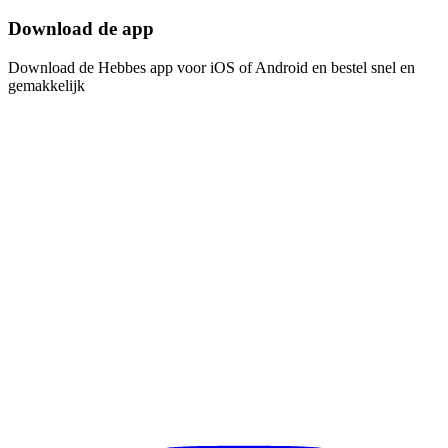
Download de app​​​​‌ ‍ ​‍​‍‌‍ ‌ ​‍‌‍‍‌‌‍‌ ‌‍‍‌‌‍ ‍​‍​‍​ ‍‍​‍​‍‌ ​ ‌‍​‌‌‍ ‍‌‍‍‌‌ ‌​‌ ‍‌​‍ ‍‌‍‍‌‌‍ ​‍​‍​‍ ​​‍​‍‌‍‍​‌ ​‍‌‍‌‌‌‍‌‍​‍​‍​ ‍‍​‍​‍‌‍‍​‌ ‌​‌ ‌​‌ ​​​ ‍‍​‍ ​‍ ‌‍ ​‌‍ ‌‍​ ‌‍​‌‌‍ ​‌‍‍​‌‍ ‌ ​ ‌ ‌​​ ‍‍​ ​ ​ ​ ​ ​ ​ ​ ​‍ ‌‍‍‌‌‍ ‍‌ ‌​‌‍‌‌‌‍ ‍‌ ‌​​‍ ‌‍‌‌‌‍‌​‌‍‍‌‌ ‌​​‍ ‌‍ ‌‌‍ ‌‍‌​‌‍‌‌​ ‌‌ ​​‌ ​‍‌‍‌‌‌ ​ ‌‍‌‌‌‍ ‍‌ ‌​‌‍​‌‌ ‌​‌‍‍‌‌‍ ‌‍ ‍​ ‍ ‌‍‍‌‌‍‌​​ ‌‌‍‌ ‌‍ ​‌‍ ‌‍​‍‌‍​‌‌‍ ​​ ‍ ‌ ‌​‌ ‍‌‌ ​​‌‍‌‌​ ‌‌‍‌ ‌‍ ​‌‍ ‌‍​‍‌‍​‌‌‍ ​​ ‍ ‌ ​​‌‍​‌‌ ‌​‌‍‍​​ ‌‌‍‌‍‌‍ ‌‍ ‌ ‌​‌‍‌‌‌ ​‍​‍ ‍‌‍​‌‌ ​​‌ ​​‌​‌​‌‍ ‌ ‌ ‌‍ ‍‌‍ ​‌‍ ‌‍​‌‌‍‌​​‍ ‍‌ ‌​‌‍‍‌‌ ‌​‌‍ ​‌‍‌‌​ ‌‍​‍‌‍​‌‌ ​ ‌‍‌‌‌‌‌‌‌ ​‍‌‍ ​​ ‌‌‍‍​‌ ‌​‌ ‌​‌ ​​​‍‌‌​ ​ ‌​​‌​‍‌‌​ ​‍‌​‌‍​‍‌‌​ ​‍‌​‌‍‌‍ ​‌‍ ‌‍​ ‌‍​‌‌‍ ​‌‍‍​‌‍ ‌ ​ ‌ ‌​​‍‌‌​ ​ ‌​​‌​ ​ ​ ​ ​ ​ ​ ​ ​‍‌‍‌‍‍‌‌‍‌​​ ‌‌‍‌ ‌‍ ​‌‍ ‌‍​‍‌‍​‌‌‍ ​​‍‌‍‌ ‌​‌ ‍‌‌ ​​‌‍‌‌​ ‌‌‍‌ ‌‍ ​‌‍ ‌‍​‍‌‍​‌‌‍ ​​‍‌‍‌ ​​‌‍​‌‌ ‌​‌‍‍​​ ‌‌‍‌‍‌‍ ‌‍ ‌ ‌​‌‍‌‌‌ ​‍​‍ ‍‌‍​‌‌ ​​‌ ​​‌​‌​‌‍ ‌ ‌ ‌‍ ‍‌‍ ​‌‍ ‌‍​‌‌‍‌​​‍ ‍‌ ‌​‌‍‍‌‌ ‌​‌‍ ​‌‍‌‌​‍‌‍‌ ​​‌‍‌‌‌ ​‍‌ ​ ‌ ​​‌‍‌‌‌‍​ ‌ ‌​‌‍‍‌‌ ‌‍‌‍‌‌​ ‌‌ ​​‌ ‌‌‌‍​‍‌‍ ​‌‍‍‌‌ ​ ‌‍‍​‌‍‌‌‌‍‌​​‍​‍‌ ‌
Download de Hebbes app voor iOS of Android en bestel snel en
gemakkelijk​​​​‌ ‍ ​‍​‍‌‍ ‌ ​‍‌‍‍‌‌‍‌ ‌‍‍‌‌‍ ‍​‍​‍​ ‍‍​‍​‍‌ ​ ‌‍​‌‌‍ ‍‌‍‍‌‌ ‌​‌ ‍‌​‍ ‍‌‍‍‌‌‍ ​‍​‍​‍ ​​‍​‍‌‍‍​‌ ​‍‌‍‌‌‌‍‌‍​‍​‍​ ‍‍​‍​‍‌‍‍​‌ ‌​‌ ‌​‌ ​​​ ‍‍​‍ ​‍ ‌‍ ​‌‍ ‌‍​ ‌‍​‌‌‍ ​‌‍‍​‌‍ ‌ ​ ‌ ‌​​ ‍‍​ ​ ​ ​ ​ ​ ​ ​ ​‍ ‌‍‍‌‌‍ ‍‌ ‌​‌‍‌‌‌‍ ‍‌ ‌​​‍ ‌‍‌‌‌‍‌​‌‍‍‌‌ ‌​​‍ ‌‍ ‌‌‍ ‌‍‌​‌‍‌‌​ ‌‌ ​​‌ ​‍‌‍‌‌‌ ​ ‌‍‌‌‌‍ ‍‌ ‌​‌‍​‌‌ ‌​‌‍‍‌‌‍ ‌‍ ‍​ ‍ ‌‍‍‌‌‍‌​​ ‌‌‍‌ ‌‍ ​‌‍ ‌‍​‍‌‍​‌‌‍ ​​ ‍ ‌ ‌​‌ ‍‌‌ ​​‌‍‌‌​ ‌‌‍‌ ‌‍ ​‌‍ ‌‍​‍‌‍​‌‌‍ ​​ ‍ ‌ ​​‌‍​‌‌ ‌​‌‍‍​​ ‌‌‍‌‍‌‍ ‌‍ ‌ ‌​‌‍‌‌‌ ​‍​‍ ‍‌‍​‌‌ ​​‌ ​​‌​‌​‌‍ ‌ ‌ ‌‍ ‍‌‍ ​‌‍ ‌‍​‌‌‍‌​​‍ ‍‌‍‌​‌‍‌‌‌ ​ ‌‍​ ‌ ​‍‌‍‍‌‌ ​​‌ ‌​‌‍‍‌‌‍ ‌‍ ‍​ ‌‍​‍‌‍​‌‌ ​ ‌‍‌‌‌‌‌‌‌ ​‍‌‍ ​​ ‌‌‍‍​‌ ‌​‌ ‌​‌ ​​​‍‌‌​ ​ ‌​​‌​‍‌‌​ ​‍‌​‌‍​‍‌‌​ ​‍‌​‌‍‌‍ ​‌‍ ‌‍​ ‌‍​‌‌‍ ​‌‍‍​‌‍ ‌ ​ ‌ ‌​​‍‌‌​ ​ ‌​​‌​ ​ ​ ​ ​ ​ ​ ​ ​‍‌‍‌‍‍‌‌‍‌​​ ‌‌‍‌ ‌‍ ​‌‍ ‌‍​‍‌‍​‌‌‍ ​​‍‌‍‌ ‌​‌ ‍‌‌ ​​‌‍‌‌​ ‌‌‍‌ ‌‍ ​‌‍ ‌‍​‍‌‍​‌‌‍ ​​‍‌‍‌ ​​‌‍​‌‌ ‌​‌‍‍​​ ‌‌‍‌‍‌‍ ‌‍ ‌ ‌​‌‍‌‌‌ ​‍​‍ ‍‌‍​‌‌ ​​‌ ​​‌​‌​‌‍ ‌ ‌ ‌‍ ‍‌‍ ​‌‍ ‌‍​‌‌‍‌​​‍ ‍‌‍‌​‌‍‌‌‌ ​ ‌‍​ ‌ ​‍‌‍‍‌‌ ​​‌ ‌​‌‍‍‌‌‍ ‌‍ ‍​‍‌‍‌ ​​‌‍‌‌‌ ​‍‌ ​ ‌ ​​‌‍‌‌‌‍​ ‌ ‌​‌‍‍‌‌ ‌‍‌‍‌‌​ ‌‌ ​​‌ ‌‌‌‍​‍‌‍ ​‌‍‍‌‌ ​ ‌‍‍​‌‍‌‌‌‍‌​​‍​‍‌ ‌