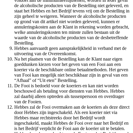
voldoet aan de minimumleeftijdseisen, worden in ieder geval
de alcoholische producten van de Bestelling niet geleverd, en
staat het Hebbes en het Bedrijf tevens vrij om de Bestelling in
zijn geheel te weigeren. Wanneer de alcoholische producten
op grond van dit artikel niet worden geleverd, kunnen er
annuleringskosten aan de Klant in rekening worden gebracht,
welke annuleringskosten ten minste zullen bestaan uit de
waarde van de alcoholische producten van de desbetreffende
Bestelling. ​​​​‌ ‍ ​‍​‍‌‍ ‌ ​‍‌‍‍‌‌‍‌ ‌‍‍‌‌‍ ‍​‍​‍​ ‍‍​‍​‍‌ ​ ‌‍​‌‌‍ ‍‌‍‍‌‌ ‌​‌ ‍‌​‍ ‍‌‍‍‌‌‍ ​‍​‍​‍ ​​‍​‍‌‍‍​‌ ​‍‌‍‌‌‌‍‌‍​‍​‍​ ‍‍​‍​‍‌‍‍​‌ ‌​‌ ‌​‌ ​​​ ‍‍​‍ ​‍ ‌‍ ​‌‍ ‌‍​ ‌‍​‌‌‍ ​‌‍‍​‌‍ ‌ ​ ‌ ‌​​ ‍‍​ ​ ​ ​ ​ ​ ​ ​ ​‍ ‌‍‍‌‌‍ ‍‌ ‌​‌‍‌‌‌‍ ‍‌ ‌​​‍ ‌‍‌‌‌‍‌​‌‍‍‌‌ ‌​​‍ ‌‍ ‌‌‍ ‌‍‌​‌‍‌‌​ ‌‌ ​​‌ ​‍‌‍‌‌‌ ​ ‌‍‌‌‌‍ ‍‌ ‌​‌‍​‌‌ ‌​‌‍‍‌‌‍ ‌‍ ‍​ ‍ ‌‍‍‌‌‍‌​​ ‌‌‍‌​​ ​‍‌‍​‍​ ​​​ ​‍​ ‍​​ ​‌​ ‌​​‍ ‌‌‍‌​‌‍​‌​ ‍‌​ ​ ​‍ ‌​ ‌​​ ​‌‌‍‌‍​ ​‍​‍ ‌​ ‍‌‌‍‌‌​ ​‍​ ​‌​‍ ‌‌‍​‌‌‍‌‌‌‍‌‍​ ‌‌​ ​‍‌‍​‌‌‍​ ​ ​‌​ ​‌​ ​ ​ ​‍​ ​​​ ‍ ‌ ‌​‌ ‍‌‌ ​​‌‍‌‌​ ‌‌‍ ​‌‍‌‌‌‍‌ ‌‍​‌‌‍ ​‌‌​​‌‍​‌‌‍‌ ‌‍‌‌​ ‍ ‌ ​​‌‍​‌‌ ‌​‌‍‍​​ ‌‌‍​ ‌‍ ‌‍ ‍‌ ‌​‌‍‌‌‌‍ ‍‌ ‌​​‍‌‌​ ‌‌‌​​‍‌‌ ‌‍‍ ‌‍‌‌‌ ‍‌​‍‌‌​ ​ ‌​‌​​‍‌‌​ ​ ‌​‌​​‍‌‌​ ​‍​ ​‍‌‍‌​​ ‌ ​ ​‌​ ‌‍‌‍‌‌​ ‌​‌‍​‍​ ​‍​ ​​​ ‌ ​ ​​​ ‌ ​‍‌‌​ ​‍​ ​‍​‍‌‌​ ‌‌‌​‌​​‍ ‍‌‍​ ‌‍‍​‌‍‍‌‌‍ ​‌‍‌​‌ ​‍‌‍‌‌‌‍ ‍​‍‌‌​ ‌‌‌​​‍‌‌ ‌‍‍ ‌‍‌‌‌ ‍‌​‍‌‌​ ​ ‌​‌​​‍‌‌​ ​ ‌​‌​​‍‌‌​ ​‍​ ​‍‌‍​‍‌‍​‌​ ‌‍​ ​ ‌‍‌‌‌‍​ ​ ‌‌​ ‍​​ ‌‌​ ​​​ ‌‌‌‍​‍​‍‌‌​ ​‍​ ​‍​‍‌‌​ ‌‌‌​‌​​‍ ‍‌ ‌​‌‍‌‌‌ ‍​‌ ‌​​ ‌‍​‍‌‍​‌‌ ​ ‌‍‌‌‌‌‌‌‌ ​‍‌‍ ​​ ‌‌‍‍​‌ ‌​‌ ‌​‌ ​​​‍‌‌​ ​ ‌​​‌​‍‌‌​ ​‍‌​‌‍​‍‌‌​ ​‍‌​‌‍‌‍ ​‌‍ ‌‍​ ‌‍​‌‌‍ ​‌‍‍​‌‍ ‌ ​ ‌ ‌​​‍‌‌​ ​ ‌​​‌​ ​ ​ ​ ​ ​ ​ ​ ​‍‌‍‌‍‍‌‌‍‌​​ ‌‌‍‌​​ ​‍‌‍​‍​ ​​​ ​‍​ ‍​​ ​‌​ ‌​​‍ ‌‌‍‌​‌‍​‌​ ‍‌​ ​ ​‍ ‌​ ‌​​ ​‌‌‍‌‍​ ​‍​‍ ‌​ ‍‌‌‍‌‌​ ​‍​ ​‌​‍ ‌‌‍​‌‌‍‌‌‌‍‌‍​ ‌‌​ ​‍‌‍​‌‌‍​ ​ ​‌​ ​‌​ ​ ​ ​‍​ ​​​‍‌‍‌ ‌​‌ ‍‌‌ ​​‌‍‌‌​ ‌‌‍ ​‌‍‌‌‌‍‌ ‌‍​‌‌‍ ​‌‌​​‌‍​‌‌‍‌ ‌‍‌‌​‍‌‍‌ ​​‌‍​‌‌ ‌​‌‍‍​​ ‌‌‍​ ‌‍ ‌‍ ‍‌ ‌​‌‍‌‌‌‍ ‍‌ ‌​​‍‌‌​ ‌‌‌​​‍‌‌ ‌‍‍ ‌‍‌‌‌ ‍‌​‍‌‌​ ​ ‌​‌​​‍‌‌​ ​ ‌​‌​​‍‌‌​ ​‍​ ​‍‌‍‌​​ ‌ ​ ​‌​ ‌‍‌‍‌‌​ ‌​‌‍​‍​ ​‍​ ​​​ ‌ ​ ​​​ ‌ ​‍‌‌​ ​‍​ ​‍​‍‌‌​ ‌‌‌​‌​​‍ ‍‌‍​ ‌‍‍​‌‍‍‌‌‍ ​‌‍‌​‌ ​‍‌‍‌‌‌‍ ‍​‍‌‌​ ‌‌‌​​‍‌‌ ‌‍‍ ‌‍‌‌‌ ‍‌​‍‌‌​ ​ ‌​‌​​‍‌‌​ ​ ‌​‌​​‍‌‌​ ​‍​ ​‍‌‍​‍‌‍​‌​ ‌‍​ ​ ‌‍‌‌‌‍​ ​ ‌‌​ ‍​​ ‌‌​ ​​​ ‌‌‌‍​‍​‍‌‌​ ​‍​ ​‍​‍‌‌​ ‌‌‌​‌​​‍ ‍‌ ‌​‌‍‌‌‌ ‍​‌ ‌​​‍‌‍‌ ​​‌‍‌‌‌ ​‍‌ ​ ‌ ​​‌‍‌‌‌‍​ ‌ ‌​‌‍‍‌‌ ‌‍‌‍‌‌​ ‌‌ ​​‌ ‌‌‌‍​‍‌‍ ​‌‍‍‌‌ ​ ‌‍‍​‌‍‌‌‌‍‌​​‍​‍‌ ‌
Hebbes aanvaardt geen aansprakelijkheid in verband met de
uitvoering van de Overeenkomst. ​​​​‌ ‍ ​‍​‍‌‍ ‌ ​‍‌‍‍‌‌‍‌ ‌‍‍‌‌‍ ‍​‍​‍​ ‍‍​‍​‍‌ ​ ‌‍​‌‌‍ ‍‌‍‍‌‌ ‌​‌ ‍‌​‍ ‍‌‍‍‌‌‍ ​‍​‍​‍ ​​‍​‍‌‍‍​‌ ​‍‌‍‌‌‌‍‌‍​‍​‍​ ‍‍​‍​‍‌‍‍​‌ ‌​‌ ‌​‌ ​​​ ‍‍​‍ ​‍ ‌‍ ​‌‍ ‌‍​ ‌‍​‌‌‍ ​‌‍‍​‌‍ ‌ ​ ‌ ‌​​ ‍‍​ ​ ​ ​ ​ ​ ​ ​ ​‍ ‌‍‍‌‌‍ ‍‌ ‌​‌‍‌‌‌‍ ‍‌ ‌​​‍ ‌‍‌‌‌‍‌​‌‍‍‌‌ ‌​​‍ ‌‍ ‌‌‍ ‌‍‌​‌‍‌‌​ ‌‌ ​​‌ ​‍‌‍‌‌‌ ​ ‌‍‌‌‌‍ ‍‌ ‌​‌‍​‌‌ ‌​‌‍‍‌‌‍ ‌‍ ‍​ ‍ ‌‍‍‌‌‍‌​​ ‌‌‍‌​​ ​‍‌‍​‍​ ​​​ ​‍​ ‍​​ ​‌​ ‌​​‍ ‌‌‍‌​‌‍​‌​ ‍‌​ ​ ​‍ ‌​ ‌​​ ​‌‌‍‌‍​ ​‍​‍ ‌​ ‍‌‌‍‌‌​ ​‍​ ​‌​‍ ‌‌‍​‌‌‍‌‌‌‍‌‍​ ‌‌​ ​‍‌‍​‌‌‍​ ​ ​‌​ ​‌​ ​ ​ ​‍​ ​​​ ‍ ‌ ‌​‌ ‍‌‌ ​​‌‍‌‌​ ‌‌‍ ​‌‍‌‌‌‍‌ ‌‍​‌‌‍ ​‌‌​​‌‍​‌‌‍‌ ‌‍‌‌​ ‍ ‌ ​​‌‍​‌‌ ‌​‌‍‍​​ ‌‌‍​ ‌‍ ‌‍ ‍‌ ‌​‌‍‌‌‌‍ ‍‌ ‌​​‍‌‌​ ‌‌‌​​‍‌‌ ‌‍‍ ‌‍‌‌‌ ‍‌​‍‌‌​ ​ ‌​‌​​‍‌‌​ ​ ‌​‌​​‍‌‌​ ​‍​ ​‍​ ‌‌‌‍‌​​ ‌ ​ ‌‌‌‍​ ​ ‍‌​ ‌ ‌‍​‌​ ‍​​ ​ ​ ​‍​ ​​​‍‌‌​ ​‍​ ​‍​‍‌‌​ ‌‌‌​‌​​‍ ‍‌‍​ ‌‍‍​‌‍‍‌‌‍ ​‌‍‌​‌ ​‍‌‍‌‌‌‍ ‍​‍‌‌​ ‌‌‌​​‍‌‌ ‌‍‍ ‌‍‌‌‌ ‍‌​‍‌‌​ ​ ‌​‌​​‍‌‌​ ​ ‌​‌​​‍‌‌​ ​‍​ ​‍‌‍​‍‌‍​‌​ ‌‍​ ​ ‌‍‌‌‌‍​ ​ ‌‌​ ‍​​ ‌‌​ ​​​ ‌‌‌‍​‍​‍‌‌​ ​‍​ ​‍​‍‌‌​ ‌‌‌​‌​​‍ ‍‌ ‌​‌‍‌‌‌ ‍​‌ ‌​​ ‌‍​‍‌‍​‌‌ ​ ‌‍‌‌‌‌‌‌‌ ​‍‌‍ ​​ ‌‌‍‍​‌ ‌​‌ ‌​‌ ​​​‍‌‌​ ​ ‌​​‌​‍‌‌​ ​‍‌​‌‍​‍‌‌​ ​‍‌​‌‍‌‍ ​‌‍ ‌‍​ ‌‍​‌‌‍ ​‌‍‍​‌‍ ‌ ​ ‌ ‌​​‍‌‌​ ​ ‌​​‌​ ​ ​ ​ ​ ​ ​ ​ ​‍‌‍‌‍‍‌‌‍‌​​ ‌‌‍‌​​ ​‍‌‍​‍​ ​​​ ​‍​ ‍​​ ​‌​ ‌​​‍ ‌‌‍‌​‌‍​‌​ ‍‌​ ​ ​‍ ‌​ ‌​​ ​‌‌‍‌‍​ ​‍​‍ ‌​ ‍‌‌‍‌‌​ ​‍​ ​‌​‍ ‌‌‍​‌‌‍‌‌‌‍‌‍​ ‌‌​ ​‍‌‍​‌‌‍​ ​ ​‌​ ​‌​ ​ ​ ​‍​ ​​​‍‌‍‌ ‌​‌ ‍‌‌ ​​‌‍‌‌​ ‌‌‍ ​‌‍‌‌‌‍‌ ‌‍​‌‌‍ ​‌‌​​‌‍​‌‌‍‌ ‌‍‌‌​‍‌‍‌ ​​‌‍​‌‌ ‌​‌‍‍​​ ‌‌‍​ ‌‍ ‌‍ ‍‌ ‌​‌‍‌‌‌‍ ‍‌ ‌​​‍‌‌​ ‌‌‌​​‍‌‌ ‌‍‍ ‌‍‌‌‌ ‍‌​‍‌‌​ ​ ‌​‌​​‍‌‌​ ​ ‌​‌​​‍‌‌​ ​‍​ ​‍​ ‌‌‌‍‌​​ ‌ ​ ‌‌‌‍​ ​ ‍‌​ ‌ ‌‍​‌​ ‍​​ ​ ​ ​‍​ ​​​‍‌‌​ ​‍​ ​‍​‍‌‌​ ‌‌‌​‌​​‍ ‍‌‍​ ‌‍‍​‌‍‍‌‌‍ ​‌‍‌​‌ ​‍‌‍‌‌‌‍ ‍​‍‌‌​ ‌‌‌​​‍‌‌ ‌‍‍ ‌‍‌‌‌ ‍‌​‍‌‌​ ​ ‌​‌​​‍‌‌​ ​ ‌​‌​​‍‌‌​ ​‍​ ​‍‌‍​‍‌‍​‌​ ‌‍​ ​ ‌‍‌‌‌‍​ ​ ‌‌​ ‍​​ ‌‌​ ​​​ ‌‌‌‍​‍​‍‌‌​ ​‍​ ​‍​‍‌‌​ ‌‌‌​‌​​‍ ‍‌ ‌​‌‍‌‌‌ ‍​‌ ‌​​‍‌‍‌ ​​‌‍‌‌‌ ​‍‌ ​ ‌ ​​‌‍‌‌‌‍​ ‌ ‌​‌‍‍‌‌ ‌‍‌‍‌‌​ ‌‌ ​​‌ ‌‌‌‍​‍‌‍ ​‌‍‍‌‌ ​ ‌‍‍​‌‍‌‌‌‍‌​​‍​‍‌ ‌
Na het plaatsen van de Bestelling kan de Klant naar eigen
goeddunken kiezen voor het geven van een Fooi aan een
koerier via de beschikbare online betaalmethoden. Het geven
van Fooi kan mogelijk niet beschikbaar zijn in geval van een
“Afhaal” of “Uit eten” Bestelling.​​​​‌ ‍ ​‍​‍‌‍ ‌ ​‍‌‍‍‌‌‍‌ ‌‍‍‌‌‍ ‍​‍​‍​ ‍‍​‍​‍‌ ​ ‌‍​‌‌‍ ‍‌‍‍‌‌ ‌​‌ ‍‌​‍ ‍‌‍‍‌‌‍ ​‍​‍​‍ ​​‍​‍‌‍‍​‌ ​‍‌‍‌‌‌‍‌‍​‍​‍​ ‍‍​‍​‍‌‍‍​‌ ‌​‌ ‌​‌ ​​​ ‍‍​‍ ​‍ ‌‍ ​‌‍ ‌‍​ ‌‍​‌‌‍ ​‌‍‍​‌‍ ‌ ​ ‌ ‌​​ ‍‍​ ​ ​ ​ ​ ​ ​ ​ ​‍ ‌‍‍‌‌‍ ‍‌ ‌​‌‍‌‌‌‍ ‍‌ ‌​​‍ ‌‍‌‌‌‍‌​‌‍‍‌‌ ‌​​‍ ‌‍ ‌‌‍ ‌‍‌​‌‍‌‌​ ‌‌ ​​‌ ​‍‌‍‌‌‌ ​ ‌‍‌‌‌‍ ‍‌ ‌​‌‍​‌‌ ‌​‌‍‍‌‌‍ ‌‍ ‍​ ‍ ‌‍‍‌‌‍‌​​ ‌‌‍‌​​ ​‍‌‍​‍​ ​​​ ​‍​ ‍​​ ​‌​ ‌​​‍ ‌‌‍‌​‌‍​‌​ ‍‌​ ​ ​‍ ‌​ ‌​​ ​‌‌‍‌‍​ ​‍​‍ ‌​ ‍‌‌‍‌‌​ ​‍​ ​‌​‍ ‌‌‍​‌‌‍‌‌‌‍‌‍​ ‌‌​ ​‍‌‍​‌‌‍​ ​ ​‌​ ​‌​ ​ ​ ​‍​ ​​​ ‍ ‌ ‌​‌ ‍‌‌ ​​‌‍‌‌​ ‌‌‍ ​‌‍‌‌‌‍‌ ‌‍​‌‌‍ ​‌‌​​‌‍​‌‌‍‌ ‌‍‌‌​ ‍ ‌ ​​‌‍​‌‌ ‌​‌‍‍​​ ‌‌‍​ ‌‍ ‌‍ ‍‌ ‌​‌‍‌‌‌‍ ‍‌ ‌​​‍‌‌​ ‌‌‌​​‍‌‌ ‌‍‍ ‌‍‌‌‌ ‍‌​‍‌‌​ ​ ‌​‌​​‍‌‌​ ​ ‌​‌​​‍‌‌​ ​‍​ ​‍​ ‍‌​ ​ ‌‍‌‌​ ‌ ​ ‌​​ ​‍​ ​​​ ‌ ​ ​ ​ ‌‍‌‍​‌‌‍​‍​‍‌‌​ ​‍​ ​‍​‍‌‌​ ‌‌‌​‌​​‍ ‍‌‍​ ‌‍‍​‌‍‍‌‌‍ ​‌‍‌​‌ ​‍‌‍‌‌‌‍ ‍​‍‌‌​ ‌‌‌​​‍‌‌ ‌‍‍ ‌‍‌‌‌ ‍‌​‍‌‌​ ​ ‌​‌​​‍‌‌​ ​ ‌​‌​​‍‌‌​ ​‍​ ​‍‌‍​‍‌‍​‌​ ‌‍​ ​ ‌‍‌‌‌‍​ ​ ‌‌​ ‍​​ ‌‌​ ​​​ ‌‌‌‍​‍​‍‌‌​ ​‍​ ​‍​‍‌‌​ ‌‌‌​‌​​‍ ‍‌ ‌​‌‍‌‌‌ ‍​‌ ‌​​ ‌‍​‍‌‍​‌‌ ​ ‌‍‌‌‌‌‌‌‌ ​‍‌‍ ​​ ‌‌‍‍​‌ ‌​‌ ‌​‌ ​​​‍‌‌​ ​ ‌​​‌​‍‌‌​ ​‍‌​‌‍​‍‌‌​ ​‍‌​‌‍‌‍ ​‌‍ ‌‍​ ‌‍​‌‌‍ ​‌‍‍​‌‍ ‌ ​ ‌ ‌​​‍‌‌​ ​ ‌​​‌​ ​ ​ ​ ​ ​ ​ ​ ​‍‌‍‌‍‍‌‌‍‌​​ ‌‌‍‌​​ ​‍‌‍​‍​ ​​​ ​‍​ ‍​​ ​‌​ ‌​​‍ ‌‌‍‌​‌‍​‌​ ‍‌​ ​ ​‍ ‌​ ‌​​ ​‌‌‍‌‍​ ​‍​‍ ‌​ ‍‌‌‍‌‌​ ​‍​ ​‌​‍ ‌‌‍​‌‌‍‌‌‌‍‌‍​ ‌‌​ ​‍‌‍​‌‌‍​ ​ ​‌​ ​‌​ ​ ​ ​‍​ ​​​‍‌‍‌ ‌​‌ ‍‌‌ ​​‌‍‌‌​ ‌‌‍ ​‌‍‌‌‌‍‌ ‌‍​‌‌‍ ​‌‌​​‌‍​‌‌‍‌ ‌‍‌‌​‍‌‍‌ ​​‌‍​‌‌ ‌​‌‍‍​​ ‌‌‍​ ‌‍ ‌‍ ‍‌ ‌​‌‍‌‌‌‍ ‍‌ ‌​​‍‌‌​ ‌‌‌​​‍‌‌ ‌‍‍ ‌‍‌‌‌ ‍‌​‍‌‌​ ​ ‌​‌​​‍‌‌​ ​ ‌​‌​​‍‌‌​ ​‍​ ​‍​ ‍‌​ ​ ‌‍‌‌​ ‌ ​ ‌​​ ​‍​ ​​​ ‌ ​ ​ ​ ‌‍‌‍​‌‌‍​‍​‍‌‌​ ​‍​ ​‍​‍‌‌​ ‌‌‌​‌​​‍ ‍‌‍​ ‌‍‍​‌‍‍‌‌‍ ​‌‍‌​‌ ​‍‌‍‌‌‌‍ ‍​‍‌‌​ ‌‌‌​​‍‌‌ ‌‍‍ ‌‍‌‌‌ ‍‌​‍‌‌​ ​ ‌​‌​​‍‌‌​ ​ ‌​‌​​‍‌‌​ ​‍​ ​‍‌‍​‍‌‍​‌​ ‌‍​ ​ ‌‍‌‌‌‍​ ​ ‌‌​ ‍​​ ‌‌​ ​​​ ‌‌‌‍​‍​‍‌‌​ ​‍​ ​‍​‍‌‌​ ‌‌‌​‌​​‍ ‍‌ ‌​‌‍‌‌‌ ‍​‌ ‌​​‍‌‍‌ ​​‌‍‌‌‌ ​‍‌ ​ ‌ ​​‌‍‌‌‌‍​ ‌ ‌​‌‍‍‌‌ ‌‍‌‍‌‌​ ‌‌ ​​‌ ‌‌‌‍​‍‌‍ ​‌‍‍‌‌ ​ ‌‍‍​‌‍‌‌‌‍‌​​‍​‍‌ ‌
De Fooi is bedoeld voor de koeriers en kan niet worden
beschouwd als betaling voor diensten van Hebbes. Hebbes
zal daarbij alleen optreden als tussenpersoon en overdrager
van de Fooien.​​​​‌ ‍ ​‍​‍‌‍ ‌ ​‍‌‍‍‌‌‍‌ ‌‍‍‌‌‍ ‍​‍​‍​ ‍‍​‍​‍‌ ​ ‌‍​‌‌‍ ‍‌‍‍‌‌ ‌​‌ ‍‌​‍ ‍‌‍‍‌‌‍ ​‍​‍​‍ ​​‍​‍‌‍‍​‌ ​‍‌‍‌‌‌‍‌‍​‍​‍​ ‍‍​‍​‍‌‍‍​‌ ‌​‌ ‌​‌ ​​​ ‍‍​‍ ​‍ ‌‍ ​‌‍ ‌‍​ ‌‍​‌‌‍ ​‌‍‍​‌‍ ‌ ​ ‌ ‌​​ ‍‍​ ​ ​ ​ ​ ​ ​ ​ ​‍ ‌‍‍‌‌‍ ‍‌ ‌​‌‍‌‌‌‍ ‍‌ ‌​​‍ ‌‍‌‌‌‍‌​‌‍‍‌‌ ‌​​‍ ‌‍ ‌‌‍ ‌‍‌​‌‍‌‌​ ‌‌ ​​‌ ​‍‌‍‌‌‌ ​ ‌‍‌‌‌‍ ‍‌ ‌​‌‍​‌‌ ‌​‌‍‍‌‌‍ ‌‍ ‍​ ‍ ‌‍‍‌‌‍‌​​ ‌‌‍‌​​ ​‍‌‍​‍​ ​​​ ​‍​ ‍​​ ​‌​ ‌​​‍ ‌‌‍‌​‌‍​‌​ ‍‌​ ​ ​‍ ‌​ ‌​​ ​‌‌‍‌‍​ ​‍​‍ ‌​ ‍‌‌‍‌‌​ ​‍​ ​‌​‍ ‌‌‍​‌‌‍‌‌‌‍‌‍​ ‌‌​ ​‍‌‍​‌‌‍​ ​ ​‌​ ​‌​ ​ ​ ​‍​ ​​​ ‍ ‌ ‌​‌ ‍‌‌ ​​‌‍‌‌​ ‌‌‍ ​‌‍‌‌‌‍‌ ‌‍​‌‌‍ ​‌‌​​‌‍​‌‌‍‌ ‌‍‌‌​ ‍ ‌ ​​‌‍​‌‌ ‌​‌‍‍​​ ‌‌‍​ ‌‍ ‌‍ ‍‌ ‌​‌‍‌‌‌‍ ‍‌ ‌​​‍‌‌​ ‌‌‌​​‍‌‌ ‌‍‍ ‌‍‌‌‌ ‍‌​‍‌‌​ ​ ‌​‌​​‍‌‌​ ​ ‌​‌​​‍‌‌​ ​‍​ ​‍​ ‌​​ ‌‌‌‍​‌​ ‌‍‌‍‌‍​ ‍​​ ‌‍‌‍‌‌​ ​‍​ ​​‌‍​‌​ ‌​​‍‌‌​ ​‍​ ​‍​‍‌‌​ ‌‌‌​‌​​‍ ‍‌‍​ ‌‍‍​‌‍‍‌‌‍ ​‌‍‌​‌ ​‍‌‍‌‌‌‍ ‍​‍‌‌​ ‌‌‌​​‍‌‌ ‌‍‍ ‌‍‌‌‌ ‍‌​‍‌‌​ ​ ‌​‌​​‍‌‌​ ​ ‌​‌​​‍‌‌​ ​‍​ ​‍​ ​​‌‍‌​​ ‌‍​ ‌ ​ ‌‌​ ‌ ​ ‌ ‌‍​ ‌‍‌‍‌‍‌‍‌‍‌​​ ​​​‍‌‌​ ​‍​ ​‍​‍‌‌​ ‌‌‌​‌​​‍ ‍‌ ‌​‌‍‌‌‌ ‍​‌ ‌​​ ‌‍​‍‌‍​‌‌ ​ ‌‍‌‌‌‌‌‌‌ ​‍‌‍ ​​ ‌‌‍‍​‌ ‌​‌ ‌​‌ ​​​‍‌‌​ ​ ‌​​‌​‍‌‌​ ​‍‌​‌‍​‍‌‌​ ​‍‌​‌‍‌‍ ​‌‍ ‌‍​ ‌‍​‌‌‍ ​‌‍‍​‌‍ ‌ ​ ‌ ‌​​‍‌‌​ ​ ‌​​‌​ ​ ​ ​ ​ ​ ​ ​ ​‍‌‍‌‍‍‌‌‍‌​​ ‌‌‍‌​​ ​‍‌‍​‍​ ​​​ ​‍​ ‍​​ ​‌​ ‌​​‍ ‌‌‍‌​‌‍​‌​ ‍‌​ ​ ​‍ ‌​ ‌​​ ​‌‌‍‌‍​ ​‍​‍ ‌​ ‍‌‌‍‌‌​ ​‍​ ​‌​‍ ‌‌‍​‌‌‍‌‌‌‍‌‍​ ‌‌​ ​‍‌‍​‌‌‍​ ​ ​‌​ ​‌​ ​ ​ ​‍​ ​​​‍‌‍‌ ‌​‌ ‍‌‌ ​​‌‍‌‌​ ‌‌‍ ​‌‍‌‌‌‍‌ ‌‍​‌‌‍ ​‌‌​​‌‍​‌‌‍‌ ‌‍‌‌​‍‌‍‌ ​​‌‍​‌‌ ‌​‌‍‍​​ ‌‌‍​ ‌‍ ‌‍ ‍‌ ‌​‌‍‌‌‌‍ ‍‌ ‌​​‍‌‌​ ‌‌‌​​‍‌‌ ‌‍‍ ‌‍‌‌‌ ‍‌​‍‌‌​ ​ ‌​‌​​‍‌‌​ ​ ‌​‌​​‍‌‌​ ​‍​ ​‍​ ‌​​ ‌‌‌‍​‌​ ‌‍‌‍‌‍​ ‍​​ ‌‍‌‍‌‌​ ​‍​ ​​‌‍​‌​ ‌​​‍‌‌​ ​‍​ ​‍​‍‌‌​ ‌‌‌​‌​​‍ ‍‌‍​ ‌‍‍​‌‍‍‌‌‍ ​‌‍‌​‌ ​‍‌‍‌‌‌‍ ‍​‍‌‌​ ‌‌‌​​‍‌‌ ‌‍‍ ‌‍‌‌‌ ‍‌​‍‌‌​ ​ ‌​‌​​‍‌‌​ ​ ‌​‌​​‍‌‌​ ​‍​ ​‍​ ​​‌‍‌​​ ‌‍​ ‌ ​ ‌‌​ ‌ ​ ‌ ‌‍​ ‌‍‌‍‌‍‌‍‌‍‌​​ ​​​‍‌‌​ ​‍​ ​‍​‍‌‌​ ‌‌‌​‌​​‍ ‍‌ ‌​‌‍‌‌‌ ‍​‌ ‌​​‍‌‍‌ ​​‌‍‌‌‌ ​‍‌ ​ ‌ ​​‌‍‌‌‌‍​ ‌ ‌​‌‍‍‌‌ ‌‍‌‍‌‌​ ‌‌ ​​‌ ‌‌‌‍​‍‌‍ ​‌‍‍‌‌ ​ ‌‍‍​‌‍‌‌‌‍‌​​‍​‍‌ ‌
Hebbes zal de Fooi overmaken aan de koeriers als deze direct
door Hebbes zijn ingeschakeld. Als een koerier niet via
Hebbes maar rechtstreeks door het Bedrijf wordt
ingeschakeld, maakt Hebbes de Fooi over naar het Bedrijf en
is het Bedrijf verplicht de Fooi aan de koerier uit te betalen.