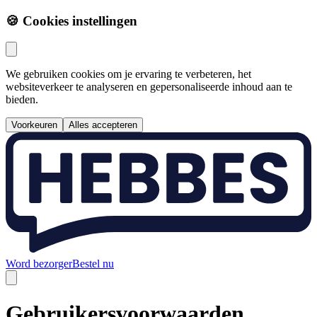
🍪 Cookies instellingen
We gebruiken cookies om je ervaring te verbeteren, het
websiteverkeer te analyseren en gepersonaliseerde inhoud aan te
bieden.
Voorkeuren
Alles accepteren
Word bezorger​​​​‌ ‍ ​‍​‍‌‍ ‌ ​‍‌‍‍‌‌‍‌ ‌‍‍‌‌‍ ‍​‍​‍​ ‍‍​‍​‍‌ ​ ‌‍​‌‌‍ ‍‌‍‍‌‌ ‌​‌ ‍‌​‍ ‍‌‍‍‌‌‍ ​‍​‍​‍ ​​‍​‍‌‍‍​‌ ​‍‌‍‌‌‌‍‌‍​‍​‍​ ‍‍​‍​‍‌‍‍​‌ ‌​‌ ‌​‌ ​​​ ‍‍​‍ ​‍ ‌‍ ​‌‍ ‌‍​ ‌‍​‌‌‍ ​‌‍‍​‌‍ ‌ ​ ‌ ‌​​ ‍‍​ ​ ​ ​ ​ ​ ​ ​ ​‍ ‌‍‍‌‌‍ ‍‌ ‌​‌‍‌‌‌‍ ‍‌ ‌​​‍ ‌‍‌‌‌‍‌​‌‍‍‌‌ ‌​​‍ ‌‍ ‌‌‍ ‌‍‌​‌‍‌‌​ ‌‌ ​​‌ ​‍‌‍‌‌‌ ​ ‌‍‌‌‌‍ ‍‌ ‌​‌‍​‌‌ ‌​‌‍‍‌‌‍ ‌‍ ‍​ ‍ ‌‍‍‌‌‍‌​​ ‌‌‍‌ ‌‍ ​‌‍ ‌‍​‍‌‍​‌‌‍ ​​ ‍ ‌ ‌​‌ ‍‌‌ ​​‌‍‌‌​ ‌‌‍‌ ‌‍ ​‌‍ ‌‍​‍‌‍​‌‌‍ ​​ ‍ ‌ ​​‌‍​‌‌ ‌​‌‍‍​​ ‌‌‍ ‍‌‍​‌‌ ‌‍​‍ ‍‌ ​​‌‍​‌‌‍‌ ‌‍‌‌‌ ​ ​‍‌‌​ ‌‌‌​​‍‌‌ ‌‍‍ ‌‍‌‌‌ ‍‌​‍‌‌​ ​ ‌​‌​​‍‌‌​ ​ ‌​‌​​‍‌‌​ ​‍​ ​‍​ ‍​​ ​ ​ ​‌​ ‌‌‌‍​‌​ ‍​​ ​ ‌‍‌​​ ‌​​ ‌‌‌‍‌‍‌‍​‍​‍‌‌​ ​‍​ ​‍​‍‌‌​ ‌‌‌​‌​​‍ ‍‌‍ ​‌‍​‌‌‍​‍‌‍‌‌‌‍ ​​ ‌‍​‍‌‍​‌‌ ​ ‌‍‌‌‌‌‌‌‌ ​‍‌‍ ​​ ‌‌‍‍​‌ ‌​‌ ‌​‌ ​​​‍‌‌​ ​ ‌​​‌​‍‌‌​ ​‍‌​‌‍​‍‌‌​ ​‍‌​‌‍‌‍ ​‌‍ ‌‍​ ‌‍​‌‌‍ ​‌‍‍​‌‍ ‌ ​ ‌ ‌​​‍‌‌​ ​ ‌​​‌​ ​ ​ ​ ​ ​ ​ ​ ​‍‌‍‌‍‍‌‌‍‌​​ ‌‌‍‌ ‌‍ ​‌‍ ‌‍​‍‌‍​‌‌‍ ​​‍‌‍‌ ‌​‌ ‍‌‌ ​​‌‍‌‌​ ‌‌‍‌ ‌‍ ​‌‍ ‌‍​‍‌‍​‌‌‍ ​​‍‌‍‌ ​​‌‍​‌‌ ‌​‌‍‍​​ ‌‌‍ ‍‌‍​‌‌ ‌‍​‍ ‍‌ ​​‌‍​‌‌‍‌ ‌‍‌‌‌ ​ ​‍‌‌​ ‌‌‌​​‍‌‌ ‌‍‍ ‌‍‌‌‌ ‍‌​‍‌‌​ ​ ‌​‌​​‍‌‌​ ​ ‌​‌​​‍‌‌​ ​‍​ ​‍​ ‍​​ ​ ​ ​‌​ ‌‌‌‍​‌​ ‍​​ ​ ‌‍‌​​ ‌​​ ‌‌‌‍‌‍‌‍​‍​‍‌‌​ ​‍​ ​‍​‍‌‌​ ‌‌‌​‌​​‍ ‍‌‍ ​‌‍​‌‌‍​‍‌‍‌‌‌‍ ​​‍‌‍‌ ​​‌‍‌‌‌ ​‍‌ ​ ‌ ​​‌‍‌‌‌‍​ ‌ ‌​‌‍‍‌‌ ‌‍‌‍‌‌​ ‌‌ ​​‌ ‌‌‌‍​‍‌‍ ​‌‍‍‌‌ ​ ‌‍‍​‌‍‌‌‌‍‌​​‍​‍‌ ‌
Bestel nu
Gebruikersvoorwaarden​​​​‌ ‍ ​‍​‍‌‍ ‌ ​‍‌‍‍‌‌‍‌ ‌‍‍‌‌‍ ‍​‍​‍​ ‍‍​‍​‍‌ ​ ‌‍​‌‌‍ ‍‌‍‍‌‌ ‌​‌ ‍‌​‍ ‍‌‍‍‌‌‍ ​‍​‍​‍ ​​‍​‍‌‍‍​‌ ​‍‌‍‌‌‌‍‌‍​‍​‍​ ‍‍​‍​‍‌‍‍​‌ ‌​‌ ‌​‌ ​​​ ‍‍​‍ ​‍ ‌‍ ​‌‍ ‌‍​ ‌‍​‌‌‍ ​‌‍‍​‌‍ ‌ ​ ‌ ‌​​ ‍‍​ ​ ​ ​ ​ ​ ​ ​ ​‍ ‌‍‍‌‌‍ ‍‌ ‌​‌‍‌‌‌‍ ‍‌ ‌​​‍ ‌‍‌‌‌‍‌​‌‍‍‌‌ ‌​​‍ ‌‍ ‌‌‍ ‌‍‌​‌‍‌‌​ ‌‌ ​​‌ ​‍‌‍‌‌‌ ​ ‌‍‌‌‌‍ ‍‌ ‌​‌‍​‌‌ ‌​‌‍‍‌‌‍ ‌‍ ‍​ ‍ ‌‍‍‌‌‍‌​​ ‌‌‍‌​​ ​‍‌‍​‍​ ​​​ ​‍​ ‍​​ ​‌​ ‌​​‍ ‌‌‍‌​‌‍​‌​ ‍‌​ ​ ​‍ ‌​ ‌​​ ​‌‌‍‌‍​ ​‍​‍ ‌​ ‍‌‌‍‌‌​ ​‍​ ​‌​‍ ‌‌‍​‌‌‍‌‌‌‍‌‍​ ‌‌​ ​‍‌‍​‌‌‍​ ​ ​‌​ ​‌​ ​ ​ ​‍​ ​​​ ‍ ‌ ‌​‌ ‍‌‌ ​​‌‍‌‌​ ‌‌‍ ​‌‍‌‌‌‍‌ ‌‍​‌‌‍ ​‌‌​​‌‍​‌‌‍‌ ‌‍‌‌​ ‍ ‌ ​​‌‍​‌‌ ‌​‌‍‍​​ ‌‌ ‌​‌‍‍‌‌ ‌​‌‍ ​‌‍‌‌​ ‌‍​‍‌‍​‌‌ ​ ‌‍‌‌‌‌‌‌‌ ​‍‌‍ ​​ ‌‌‍‍​‌ ‌​‌ ‌​‌ ​​​‍‌‌​ ​ ‌​​‌​‍‌‌​ ​‍‌​‌‍​‍‌‌​ ​‍‌​‌‍‌‍ ​‌‍ ‌‍​ ‌‍​‌‌‍ ​‌‍‍​‌‍ ‌ ​ ‌ ‌​​‍‌‌​ ​ ‌​​‌​ ​ ​ ​ ​ ​ ​ ​ ​‍‌‍‌‍‍‌‌‍‌​​ ‌‌‍‌​​ ​‍‌‍​‍​ ​​​ ​‍​ ‍​​ ​‌​ ‌​​‍ ‌‌‍‌​‌‍​‌​ ‍‌​ ​ ​‍ ‌​ ‌​​ ​‌‌‍‌‍​ ​‍​‍ ‌​ ‍‌‌‍‌‌​ ​‍​ ​‌​‍ ‌‌‍​‌‌‍‌‌‌‍‌‍​ ‌‌​ ​‍‌‍​‌‌‍​ ​ ​‌​ ​‌​ ​ ​ ​‍​ ​​​‍‌‍‌ ‌​‌ ‍‌‌ ​​‌‍‌‌​ ‌‌‍ ​‌‍‌‌‌‍‌ ‌‍​‌‌‍ ​‌‌​​‌‍​‌‌‍‌ ‌‍‌‌​‍‌‍‌ ​​‌‍​‌‌ ‌​‌‍‍​​ ‌‌ ‌​‌‍‍‌‌ ‌​‌‍ ​‌‍‌‌​‍‌‍‌ ​​‌‍‌‌‌ ​‍‌ ​ ‌ ​​‌‍‌‌‌‍​ ‌ ‌​‌‍‍‌‌ ‌‍‌‍‌‌​ ‌‌ ​​‌ ‌‌‌‍​‍‌‍ ​‌‍‍‌‌ ​ ‌‍‍​‌‍‌‌‌‍‌​​‍​‍‌ ‌