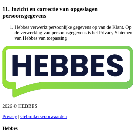
11. Inzicht en correctie van opgeslagen
persoonsgegevens​​​​‌ ‍ ​‍​‍‌‍ ‌ ​‍‌‍‍‌‌‍‌ ‌‍‍‌‌‍ ‍​‍​‍​ ‍‍​‍​‍‌ ​ ‌‍​‌‌‍ ‍‌‍‍‌‌ ‌​‌ ‍‌​‍ ‍‌‍‍‌‌‍ ​‍​‍​‍ ​​‍​‍‌‍‍​‌ ​‍‌‍‌‌‌‍‌‍​‍​‍​ ‍‍​‍​‍‌‍‍​‌ ‌​‌ ‌​‌ ​​​ ‍‍​‍ ​‍ ‌‍ ​‌‍ ‌‍​ ‌‍​‌‌‍ ​‌‍‍​‌‍ ‌ ​ ‌ ‌​​ ‍‍​ ​ ​ ​ ​ ​ ​ ​ ​‍ ‌‍‍‌‌‍ ‍‌ ‌​‌‍‌‌‌‍ ‍‌ ‌​​‍ ‌‍‌‌‌‍‌​‌‍‍‌‌ ‌​​‍ ‌‍ ‌‌‍ ‌‍‌​‌‍‌‌​ ‌‌ ​​‌ ​‍‌‍‌‌‌ ​ ‌‍‌‌‌‍ ‍‌ ‌​‌‍​‌‌ ‌​‌‍‍‌‌‍ ‌‍ ‍​ ‍ ‌‍‍‌‌‍‌​​ ‌‌‍‌​​ ​‍‌‍​‍​ ​​​ ​‍​ ‍​​ ​‌​ ‌​​‍ ‌‌‍‌​‌‍​‌​ ‍‌​ ​ ​‍ ‌​ ‌​​ ​‌‌‍‌‍​ ​‍​‍ ‌​ ‍‌‌‍‌‌​ ​‍​ ​‌​‍ ‌‌‍​‌‌‍‌‌‌‍‌‍​ ‌‌​ ​‍‌‍​‌‌‍​ ​ ​‌​ ​‌​ ​ ​ ​‍​ ​​​ ‍ ‌ ‌​‌ ‍‌‌ ​​‌‍‌‌​ ‌‌‍ ​‌‍‌‌‌‍‌ ‌‍​‌‌‍ ​‌‌​​‌‍​‌‌‍‌ ‌‍‌‌​ ‍ ‌ ​​‌‍​‌‌ ‌​‌‍‍​​ ‌‌‍​ ‌‍ ‌‍ ‍‌ ‌​‌‍‌‌‌‍ ‍‌ ‌​​‍‌‌​ ‌‌‌​​‍‌‌ ‌‍‍ ‌‍‌‌‌ ‍‌​‍‌‌​ ​ ‌​‌​​‍‌‌​ ​ ‌​‌​​‍‌‌​ ​‍​ ​‍‌‍‌​​ ‍‌​ ‌‌​ ​‍​ ​‍​ ​‌‌‍​‍‌‍​‍​ ​‌​ ​‍‌‍‌​‌‍​ ​‍‌‌​ ​‍​ ​‍​‍‌‌​ ‌‌‌​‌​​‍ ‍‌‍​ ‌‍‍​‌‍‍‌‌‍ ​‌‍‌​‌ ​‍‌‍‌‌‌‍ ‍​‍‌‌​ ‌‌‌​​‍‌‌ ‌‍‍ ‌‍‌‌‌ ‍‌​‍‌‌​ ​ ‌​‌​​‍‌‌​ ​ ‌​‌​​‍‌‌​ ​‍​ ​‍‌‍‌‍‌‍‌​‌‍‌‌‌‍‌​​ ​ ​ ​‍‌‍‌‌‌‍‌​​ ‍‌​ ‌‌​ ‍​‌‍​‍​‍‌‌​ ​‍​ ​‍​‍‌‌​ ‌‌‌​‌​​‍ ‍‌ ‌​‌‍‌‌‌ ‍​‌ ‌​​ ‌‍​‍‌‍​‌‌ ​ ‌‍‌‌‌‌‌‌‌ ​‍‌‍ ​​ ‌‌‍‍​‌ ‌​‌ ‌​‌ ​​​‍‌‌​ ​ ‌​​‌​‍‌‌​ ​‍‌​‌‍​‍‌‌​ ​‍‌​‌‍‌‍ ​‌‍ ‌‍​ ‌‍​‌‌‍ ​‌‍‍​‌‍ ‌ ​ ‌ ‌​​‍‌‌​ ​ ‌​​‌​ ​ ​ ​ ​ ​ ​ ​ ​‍‌‍‌‍‍‌‌‍‌​​ ‌‌‍‌​​ ​‍‌‍​‍​ ​​​ ​‍​ ‍​​ ​‌​ ‌​​‍ ‌‌‍‌​‌‍​‌​ ‍‌​ ​ ​‍ ‌​ ‌​​ ​‌‌‍‌‍​ ​‍​‍ ‌​ ‍‌‌‍‌‌​ ​‍​ ​‌​‍ ‌‌‍​‌‌‍‌‌‌‍‌‍​ ‌‌​ ​‍‌‍​‌‌‍​ ​ ​‌​ ​‌​ ​ ​ ​‍​ ​​​‍‌‍‌ ‌​‌ ‍‌‌ ​​‌‍‌‌​ ‌‌‍ ​‌‍‌‌‌‍‌ ‌‍​‌‌‍ ​‌‌​​‌‍​‌‌‍‌ ‌‍‌‌​‍‌‍‌ ​​‌‍​‌‌ ‌​‌‍‍​​ ‌‌‍​ ‌‍ ‌‍ ‍‌ ‌​‌‍‌‌‌‍ ‍‌ ‌​​‍‌‌​ ‌‌‌​​‍‌‌ ‌‍‍ ‌‍‌‌‌ ‍‌​‍‌‌​ ​ ‌​‌​​‍‌‌​ ​ ‌​‌​​‍‌‌​ ​‍​ ​‍‌‍‌​​ ‍‌​ ‌‌​ ​‍​ ​‍​ ​‌‌‍​‍‌‍​‍​ ​‌​ ​‍‌‍‌​‌‍​ ​‍‌‌​ ​‍​ ​‍​‍‌‌​ ‌‌‌​‌​​‍ ‍‌‍​ ‌‍‍​‌‍‍‌‌‍ ​‌‍‌​‌ ​‍‌‍‌‌‌‍ ‍​‍‌‌​ ‌‌‌​​‍‌‌ ‌‍‍ ‌‍‌‌‌ ‍‌​‍‌‌​ ​ ‌​‌​​‍‌‌​ ​ ‌​‌​​‍‌‌​ ​‍​ ​‍‌‍‌‍‌‍‌​‌‍‌‌‌‍‌​​ ​ ​ ​‍‌‍‌‌‌‍‌​​ ‍‌​ ‌‌​ ‍​‌‍​‍​‍‌‌​ ​‍​ ​‍​‍‌‌​ ‌‌‌​‌​​‍ ‍‌ ‌​‌‍‌‌‌ ‍​‌ ‌​​‍‌‍‌ ​​‌‍‌‌‌ ​‍‌ ​ ‌ ​​‌‍‌‌‌‍​ ‌ ‌​‌‍‍‌‌ ‌‍‌‍‌‌​ ‌‌ ​​‌ ‌‌‌‍​‍‌‍ ​‌‍‍‌‌ ​ ‌‍‍​‌‍‌‌‌‍‌​​‍​‍‌ ‌
Hebbes verwerkt persoonlijke gegevens op van de Klant. Op
de verwerking van persoonsgegevens is het Privacy Statement
van Hebbes van toepassing​​​​‌ ‍ ​‍​‍‌‍ ‌ ​‍‌‍‍‌‌‍‌ ‌‍‍‌‌‍ ‍​‍​‍​ ‍‍​‍​‍‌ ​ ‌‍​‌‌‍ ‍‌‍‍‌‌ ‌​‌ ‍‌​‍ ‍‌‍‍‌‌‍ ​‍​‍​‍ ​​‍​‍‌‍‍​‌ ​‍‌‍‌‌‌‍‌‍​‍​‍​ ‍‍​‍​‍‌‍‍​‌ ‌​‌ ‌​‌ ​​​ ‍‍​‍ ​‍ ‌‍ ​‌‍ ‌‍​ ‌‍​‌‌‍ ​‌‍‍​‌‍ ‌ ​ ‌ ‌​​ ‍‍​ ​ ​ ​ ​ ​ ​ ​ ​‍ ‌‍‍‌‌‍ ‍‌ ‌​‌‍‌‌‌‍ ‍‌ ‌​​‍ ‌‍‌‌‌‍‌​‌‍‍‌‌ ‌​​‍ ‌‍ ‌‌‍ ‌‍‌​‌‍‌‌​ ‌‌ ​​‌ ​‍‌‍‌‌‌ ​ ‌‍‌‌‌‍ ‍‌ ‌​‌‍​‌‌ ‌​‌‍‍‌‌‍ ‌‍ ‍​ ‍ ‌‍‍‌‌‍‌​​ ‌‌‍‌​​ ​‍‌‍​‍​ ​​​ ​‍​ ‍​​ ​‌​ ‌​​‍ ‌‌‍‌​‌‍​‌​ ‍‌​ ​ ​‍ ‌​ ‌​​ ​‌‌‍‌‍​ ​‍​‍ ‌​ ‍‌‌‍‌‌​ ​‍​ ​‌​‍ ‌‌‍​‌‌‍‌‌‌‍‌‍​ ‌‌​ ​‍‌‍​‌‌‍​ ​ ​‌​ ​‌​ ​ ​ ​‍​ ​​​ ‍ ‌ ‌​‌ ‍‌‌ ​​‌‍‌‌​ ‌‌‍ ​‌‍‌‌‌‍‌ ‌‍​‌‌‍ ​‌‌​​‌‍​‌‌‍‌ ‌‍‌‌​ ‍ ‌ ​​‌‍​‌‌ ‌​‌‍‍​​ ‌‌‍​ ‌‍ ‌‍ ‍‌ ‌​‌‍‌‌‌‍ ‍‌ ‌​​‍‌‌​ ‌‌‌​​‍‌‌ ‌‍‍ ‌‍‌‌‌ ‍‌​‍‌‌​ ​ ‌​‌​​‍‌‌​ ​ ‌​‌​​‍‌‌​ ​‍​ ​‍​ ‍​​ ​‍‌‍‌‌​ ‌ ​ ​​​ ​‌‌‍​ ‌‍‌‌‌‍​‌‌‍‌‌​ ​​‌‍‌​​‍‌‌​ ​‍​ ​‍​‍‌‌​ ‌‌‌​‌​​‍ ‍‌‍​ ‌‍‍​‌‍‍‌‌‍ ​‌‍‌​‌ ​‍‌‍‌‌‌‍ ‍​‍‌‌​ ‌‌‌​​‍‌‌ ‌‍‍ ‌‍‌‌‌ ‍‌​‍‌‌​ ​ ‌​‌​​‍‌‌​ ​ ‌​‌​​‍‌‌​ ​‍​ ​‍​ ​ ​ ‌‌​ ​​​ ​​​ ‍​​ ​‍‌‍​‌​ ‌‌‌‍​ ​ ​​​ ‌​​ ‌ ​‍‌‌​ ​‍​ ​‍​‍‌‌​ ‌‌‌​‌​​‍ ‍‌ ‌​‌‍‌‌‌ ‍​‌ ‌​​ ‌‍​‍‌‍​‌‌ ​ ‌‍‌‌‌‌‌‌‌ ​‍‌‍ ​​ ‌‌‍‍​‌ ‌​‌ ‌​‌ ​​​‍‌‌​ ​ ‌​​‌​‍‌‌​ ​‍‌​‌‍​‍‌‌​ ​‍‌​‌‍‌‍ ​‌‍ ‌‍​ ‌‍​‌‌‍ ​‌‍‍​‌‍ ‌ ​ ‌ ‌​​‍‌‌​ ​ ‌​​‌​ ​ ​ ​ ​ ​ ​ ​ ​‍‌‍‌‍‍‌‌‍‌​​ ‌‌‍‌​​ ​‍‌‍​‍​ ​​​ ​‍​ ‍​​ ​‌​ ‌​​‍ ‌‌‍‌​‌‍​‌​ ‍‌​ ​ ​‍ ‌​ ‌​​ ​‌‌‍‌‍​ ​‍​‍ ‌​ ‍‌‌‍‌‌​ ​‍​ ​‌​‍ ‌‌‍​‌‌‍‌‌‌‍‌‍​ ‌‌​ ​‍‌‍​‌‌‍​ ​ ​‌​ ​‌​ ​ ​ ​‍​ ​​​‍‌‍‌ ‌​‌ ‍‌‌ ​​‌‍‌‌​ ‌‌‍ ​‌‍‌‌‌‍‌ ‌‍​‌‌‍ ​‌‌​​‌‍​‌‌‍‌ ‌‍‌‌​‍‌‍‌ ​​‌‍​‌‌ ‌​‌‍‍​​ ‌‌‍​ ‌‍ ‌‍ ‍‌ ‌​‌‍‌‌‌‍ ‍‌ ‌​​‍‌‌​ ‌‌‌​​‍‌‌ ‌‍‍ ‌‍‌‌‌ ‍‌​‍‌‌​ ​ ‌​‌​​‍‌‌​ ​ ‌​‌​​‍‌‌​ ​‍​ ​‍​ ‍​​ ​‍‌‍‌‌​ ‌ ​ ​​​ ​‌‌‍​ ‌‍‌‌‌‍​‌‌‍‌‌​ ​​‌‍‌​​‍‌‌​ ​‍​ ​‍​‍‌‌​ ‌‌‌​‌​​‍ ‍‌‍​ ‌‍‍​‌‍‍‌‌‍ ​‌‍‌​‌ ​‍‌‍‌‌‌‍ ‍​‍‌‌​ ‌‌‌​​‍‌‌ ‌‍‍ ‌‍‌‌‌ ‍‌​‍‌‌​ ​ ‌​‌​​‍‌‌​ ​ ‌​‌​​‍‌‌​ ​‍​ ​‍​ ​ ​ ‌‌​ ​​​ ​​​ ‍​​ ​‍‌‍​‌​ ‌‌‌‍​ ​ ​​​ ‌​​ ‌ ​‍‌‌​ ​‍​ ​‍​‍‌‌​ ‌‌‌​‌​​‍ ‍‌ ‌​‌‍‌‌‌ ‍​‌ ‌​​‍‌‍‌ ​​‌‍‌‌‌ ​‍‌ ​ ‌ ​​‌‍‌‌‌‍​ ‌ ‌​‌‍‍‌‌ ‌‍‌‍‌‌​ ‌‌ ​​‌ ‌‌‌‍​‍‌‍ ​‌‍‍‌‌ ​ ‌‍‍​‌‍‌‌‌‍‌​​‍​‍‌ ‌
2026 © HEBBES
Privacy​​​​‌ ‍ ​‍​‍‌‍ ‌ ​‍‌‍‍‌‌‍‌ ‌‍‍‌‌‍ ‍​‍​‍​ ‍‍​‍​‍‌ ​ ‌‍​‌‌‍ ‍‌‍‍‌‌ ‌​‌ ‍‌​‍ ‍‌‍‍‌‌‍ ​‍​‍​‍ ​​‍​‍‌‍‍​‌ ​‍‌‍‌‌‌‍‌‍​‍​‍​ ‍‍​‍​‍‌‍‍​‌ ‌​‌ ‌​‌ ​​​ ‍‍​‍ ​‍ ‌‍ ​‌‍ ‌‍​ ‌‍​‌‌‍ ​‌‍‍​‌‍ ‌ ​ ‌ ‌​​ ‍‍​ ​ ​ ​ ​ ​ ​ ​ ​‍ ‌‍‍‌‌‍ ‍‌ ‌​‌‍‌‌‌‍ ‍‌ ‌​​‍ ‌‍‌‌‌‍‌​‌‍‍‌‌ ‌​​‍ ‌‍ ‌‌‍ ‌‍‌​‌‍‌‌​ ‌‌ ​​‌ ​‍‌‍‌‌‌ ​ ‌‍‌‌‌‍ ‍‌ ‌​‌‍​‌‌ ‌​‌‍‍‌‌‍ ‌‍ ‍​ ‍ ‌‍‍‌‌‍‌​​ ‌‌‍‌ ‌‍ ​‌‍ ‌‍​‍‌‍​‌‌‍ ​​ ‍ ‌ ‌​‌ ‍‌‌ ​​‌‍‌‌​ ‌‌‍‌ ‌‍ ​‌‍ ‌‍​‍‌‍​‌‌‍ ​​ ‍ ‌ ​​‌‍​‌‌ ‌​‌‍‍​​ ‌‌‍‌‍‌‍ ‌‍ ‌ ‌​‌‍‌‌‌ ​‍​‍ ‍‌‍ ​‌‍‌‌‌‍‌ ‌‍​‌‌‍ ​​‍‌‌​ ‌‌‌​​‍‌‌ ‌‍‍ ‌‍‌‌‌ ‍‌​‍‌‌​ ​ ‌​‌​​‍‌‌​ ​ ‌​‌​​‍‌‌​ ​‍​ ​‍​ ​‌​ ‍​‌‍‌‌​ ‌‍‌‍‌​‌‍‌‌‌‍‌‌​ ‌‍​ ​ ​ ‍‌​ ‌‌​ ‌​​‍‌‌​ ​‍​ ​‍​‍‌‌​ ‌‌‌​‌​​‍ ‍‌‍ ​‌‍​‌‌‍​‍‌‍‌‌‌‍ ​​ ‌‍​‍‌‍​‌‌ ​ ‌‍‌‌‌‌‌‌‌ ​‍‌‍ ​​ ‌‌‍‍​‌ ‌​‌ ‌​‌ ​​​‍‌‌​ ​ ‌​​‌​‍‌‌​ ​‍‌​‌‍​‍‌‌​ ​‍‌​‌‍‌‍ ​‌‍ ‌‍​ ‌‍​‌‌‍ ​‌‍‍​‌‍ ‌ ​ ‌ ‌​​‍‌‌​ ​ ‌​​‌​ ​ ​ ​ ​ ​ ​ ​ ​‍‌‍‌‍‍‌‌‍‌​​ ‌‌‍‌ ‌‍ ​‌‍ ‌‍​‍‌‍​‌‌‍ ​​‍‌‍‌ ‌​‌ ‍‌‌ ​​‌‍‌‌​ ‌‌‍‌ ‌‍ ​‌‍ ‌‍​‍‌‍​‌‌‍ ​​‍‌‍‌ ​​‌‍​‌‌ ‌​‌‍‍​​ ‌‌‍‌‍‌‍ ‌‍ ‌ ‌​‌‍‌‌‌ ​‍​‍ ‍‌‍ ​‌‍‌‌‌‍‌ ‌‍​‌‌‍ ​​‍‌‌​ ‌‌‌​​‍‌‌ ‌‍‍ ‌‍‌‌‌ ‍‌​‍‌‌​ ​ ‌​‌​​‍‌‌​ ​ ‌​‌​​‍‌‌​ ​‍​ ​‍​ ​‌​ ‍​‌‍‌‌​ ‌‍‌‍‌​‌‍‌‌‌‍‌‌​ ‌‍​ ​ ​ ‍‌​ ‌‌​ ‌​​‍‌‌​ ​‍​ ​‍​‍‌‌​ ‌‌‌​‌​​‍ ‍‌‍ ​‌‍​‌‌‍​‍‌‍‌‌‌‍ ​​‍‌‍‌ ​​‌‍‌‌‌ ​‍‌ ​ ‌ ​​‌‍‌‌‌‍​ ‌ ‌​‌‍‍‌‌ ‌‍‌‍‌‌​ ‌‌ ​​‌ ‌‌‌‍​‍‌‍ ​‌‍‍‌‌ ​ ‌‍‍​‌‍‌‌‌‍‌​​‍​‍‌ ‌
|
Gebruikersvoorwaarden​​​​‌ ‍ ​‍​‍‌‍ ‌ ​‍‌‍‍‌‌‍‌ ‌‍‍‌‌‍ ‍​‍​‍​ ‍‍​‍​‍‌ ​ ‌‍​‌‌‍ ‍‌‍‍‌‌ ‌​‌ ‍‌​‍ ‍‌‍‍‌‌‍ ​‍​‍​‍ ​​‍​‍‌‍‍​‌ ​‍‌‍‌‌‌‍‌‍​‍​‍​ ‍‍​‍​‍‌‍‍​‌ ‌​‌ ‌​‌ ​​​ ‍‍​‍ ​‍ ‌‍ ​‌‍ ‌‍​ ‌‍​‌‌‍ ​‌‍‍​‌‍ ‌ ​ ‌ ‌​​ ‍‍​ ​ ​ ​ ​ ​ ​ ​ ​‍ ‌‍‍‌‌‍ ‍‌ ‌​‌‍‌‌‌‍ ‍‌ ‌​​‍ ‌‍‌‌‌‍‌​‌‍‍‌‌ ‌​​‍ ‌‍ ‌‌‍ ‌‍‌​‌‍‌‌​ ‌‌ ​​‌ ​‍‌‍‌‌‌ ​ ‌‍‌‌‌‍ ‍‌ ‌​‌‍​‌‌ ‌​‌‍‍‌‌‍ ‌‍ ‍​ ‍ ‌‍‍‌‌‍‌​​ ‌‌‍‌ ‌‍ ​‌‍ ‌‍​‍‌‍​‌‌‍ ​​ ‍ ‌ ‌​‌ ‍‌‌ ​​‌‍‌‌​ ‌‌‍‌ ‌‍ ​‌‍ ‌‍​‍‌‍​‌‌‍ ​​ ‍ ‌ ​​‌‍​‌‌ ‌​‌‍‍​​ ‌‌‍‌‍‌‍ ‌‍ ‌ ‌​‌‍‌‌‌ ​‍​‍ ‍‌‍ ​‌‍‌‌‌‍‌ ‌‍​‌‌‍ ​​‍‌‌​ ‌‌‌​​‍‌‌ ‌‍‍ ‌‍‌‌‌ ‍‌​‍‌‌​ ​ ‌​‌​​‍‌‌​ ​ ‌​‌​​‍‌‌​ ​‍​ ​‍​ ​​‌‍​ ‌‍‌‍​ ‌‍​ ‌​‌‍‌​​ ​ ‌‍‌‌​ ​ ​ ​‌​ ‍‌​ ​‍​‍‌‌​ ​‍​ ​‍​‍‌‌​ ‌‌‌​‌​​‍ ‍‌‍ ​‌‍​‌‌‍​‍‌‍‌‌‌‍ ​​ ‌‍​‍‌‍​‌‌ ​ ‌‍‌‌‌‌‌‌‌ ​‍‌‍ ​​ ‌‌‍‍​‌ ‌​‌ ‌​‌ ​​​‍‌‌​ ​ ‌​​‌​‍‌‌​ ​‍‌​‌‍​‍‌‌​ ​‍‌​‌‍‌‍ ​‌‍ ‌‍​ ‌‍​‌‌‍ ​‌‍‍​‌‍ ‌ ​ ‌ ‌​​‍‌‌​ ​ ‌​​‌​ ​ ​ ​ ​ ​ ​ ​ ​‍‌‍‌‍‍‌‌‍‌​​ ‌‌‍‌ ‌‍ ​‌‍ ‌‍​‍‌‍​‌‌‍ ​​‍‌‍‌ ‌​‌ ‍‌‌ ​​‌‍‌‌​ ‌‌‍‌ ‌‍ ​‌‍ ‌‍​‍‌‍​‌‌‍ ​​‍‌‍‌ ​​‌‍​‌‌ ‌​‌‍‍​​ ‌‌‍‌‍‌‍ ‌‍ ‌ ‌​‌‍‌‌‌ ​‍​‍ ‍‌‍ ​‌‍‌‌‌‍‌ ‌‍​‌‌‍ ​​‍‌‌​ ‌‌‌​​‍‌‌ ‌‍‍ ‌‍‌‌‌ ‍‌​‍‌‌​ ​ ‌​‌​​‍‌‌​ ​ ‌​‌​​‍‌‌​ ​‍​ ​‍​ ​​‌‍​ ‌‍‌‍​ ‌‍​ ‌​‌‍‌​​ ​ ‌‍‌‌​ ​ ​ ​‌​ ‍‌​ ​‍​‍‌‌​ ​‍​ ​‍​‍‌‌​ ‌‌‌​‌​​‍ ‍‌‍ ​‌‍​‌‌‍​‍‌‍‌‌‌‍ ​​‍‌‍‌ ​​‌‍‌‌‌ ​‍‌ ​ ‌ ​​‌‍‌‌‌‍​ ‌ ‌​‌‍‍‌‌ ‌‍‌‍‌‌​ ‌‌ ​​‌ ‌‌‌‍​‍‌‍ ​‌‍‍‌‌ ​ ‌‍‍​‌‍‌‌‌‍‌​​‍​‍‌ ‌
Hebbes