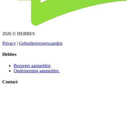
2026 © HEBBES
Privacy​​​​‌ ‍ ​‍​‍‌‍ ‌ ​‍‌‍‍‌‌‍‌ ‌‍‍‌‌‍ ‍​‍​‍​ ‍‍​‍​‍‌ ​ ‌‍​‌‌‍ ‍‌‍‍‌‌ ‌​‌ ‍‌​‍ ‍‌‍‍‌‌‍ ​‍​‍​‍ ​​‍​‍‌‍‍​‌ ​‍‌‍‌‌‌‍‌‍​‍​‍​ ‍‍​‍​‍‌‍‍​‌ ‌​‌ ‌​‌ ​​​ ‍‍​‍ ​‍ ‌‍ ​‌‍ ‌‍​ ‌‍​‌‌‍ ​‌‍‍​‌‍ ‌ ​ ‌ ‌​​ ‍‍​ ​ ​ ​ ​ ​ ​ ​ ​‍ ‌‍‍‌‌‍ ‍‌ ‌​‌‍‌‌‌‍ ‍‌ ‌​​‍ ‌‍‌‌‌‍‌​‌‍‍‌‌ ‌​​‍ ‌‍ ‌‌‍ ‌‍‌​‌‍‌‌​ ‌‌ ​​‌ ​‍‌‍‌‌‌ ​ ‌‍‌‌‌‍ ‍‌ ‌​‌‍​‌‌ ‌​‌‍‍‌‌‍ ‌‍ ‍​ ‍ ‌‍‍‌‌‍‌​​ ‌‌‍‌ ‌‍ ​‌‍ ‌‍​‍‌‍​‌‌‍ ​​ ‍ ‌ ‌​‌ ‍‌‌ ​​‌‍‌‌​ ‌‌‍‌ ‌‍ ​‌‍ ‌‍​‍‌‍​‌‌‍ ​​ ‍ ‌ ​​‌‍​‌‌ ‌​‌‍‍​​ ‌‌‍‌‍‌‍ ‌‍ ‌ ‌​‌‍‌‌‌ ​‍​‍ ‍‌‍ ​‌‍‌‌‌‍‌ ‌‍​‌‌‍ ​​‍‌‌​ ‌‌‌​​‍‌‌ ‌‍‍ ‌‍‌‌‌ ‍‌​‍‌‌​ ​ ‌​‌​​‍‌‌​ ​ ‌​‌​​‍‌‌​ ​‍​ ​‍​ ​‌​ ‍​‌‍‌‌​ ‌‍‌‍‌​‌‍‌‌‌‍‌‌​ ‌‍​ ​ ​ ‍‌​ ‌‌​ ‌​​‍‌‌​ ​‍​ ​‍​‍‌‌​ ‌‌‌​‌​​‍ ‍‌‍ ​‌‍​‌‌‍​‍‌‍‌‌‌‍ ​​ ‌‍​‍‌‍​‌‌ ​ ‌‍‌‌‌‌‌‌‌ ​‍‌‍ ​​ ‌‌‍‍​‌ ‌​‌ ‌​‌ ​​​‍‌‌​ ​ ‌​​‌​‍‌‌​ ​‍‌​‌‍​‍‌‌​ ​‍‌​‌‍‌‍ ​‌‍ ‌‍​ ‌‍​‌‌‍ ​‌‍‍​‌‍ ‌ ​ ‌ ‌​​‍‌‌​ ​ ‌​​‌​ ​ ​ ​ ​ ​ ​ ​ ​‍‌‍‌‍‍‌‌‍‌​​ ‌‌‍‌ ‌‍ ​‌‍ ‌‍​‍‌‍​‌‌‍ ​​‍‌‍‌ ‌​‌ ‍‌‌ ​​‌‍‌‌​ ‌‌‍‌ ‌‍ ​‌‍ ‌‍​‍‌‍​‌‌‍ ​​‍‌‍‌ ​​‌‍​‌‌ ‌​‌‍‍​​ ‌‌‍‌‍‌‍ ‌‍ ‌ ‌​‌‍‌‌‌ ​‍​‍ ‍‌‍ ​‌‍‌‌‌‍‌ ‌‍​‌‌‍ ​​‍‌‌​ ‌‌‌​​‍‌‌ ‌‍‍ ‌‍‌‌‌ ‍‌​‍‌‌​ ​ ‌​‌​​‍‌‌​ ​ ‌​‌​​‍‌‌​ ​‍​ ​‍​ ​‌​ ‍​‌‍‌‌​ ‌‍‌‍‌​‌‍‌‌‌‍‌‌​ ‌‍​ ​ ​ ‍‌​ ‌‌​ ‌​​‍‌‌​ ​‍​ ​‍​‍‌‌​ ‌‌‌​‌​​‍ ‍‌‍ ​‌‍​‌‌‍​‍‌‍‌‌‌‍ ​​‍‌‍‌ ​​‌‍‌‌‌ ​‍‌ ​ ‌ ​​‌‍‌‌‌‍​ ‌ ‌​‌‍‍‌‌ ‌‍‌‍‌‌​ ‌‌ ​​‌ ‌‌‌‍​‍‌‍ ​‌‍‍‌‌ ​ ‌‍‍​‌‍‌‌‌‍‌​​‍​‍‌ ‌
|
Gebruikersvoorwaarden​​​​‌ ‍ ​‍​‍‌‍ ‌ ​‍‌‍‍‌‌‍‌ ‌‍‍‌‌‍ ‍​‍​‍​ ‍‍​‍​‍‌ ​ ‌‍​‌‌‍ ‍‌‍‍‌‌ ‌​‌ ‍‌​‍ ‍‌‍‍‌‌‍ ​‍​‍​‍ ​​‍​‍‌‍‍​‌ ​‍‌‍‌‌‌‍‌‍​‍​‍​ ‍‍​‍​‍‌‍‍​‌ ‌​‌ ‌​‌ ​​​ ‍‍​‍ ​‍ ‌‍ ​‌‍ ‌‍​ ‌‍​‌‌‍ ​‌‍‍​‌‍ ‌ ​ ‌ ‌​​ ‍‍​ ​ ​ ​ ​ ​ ​ ​ ​‍ ‌‍‍‌‌‍ ‍‌ ‌​‌‍‌‌‌‍ ‍‌ ‌​​‍ ‌‍‌‌‌‍‌​‌‍‍‌‌ ‌​​‍ ‌‍ ‌‌‍ ‌‍‌​‌‍‌‌​ ‌‌ ​​‌ ​‍‌‍‌‌‌ ​ ‌‍‌‌‌‍ ‍‌ ‌​‌‍​‌‌ ‌​‌‍‍‌‌‍ ‌‍ ‍​ ‍ ‌‍‍‌‌‍‌​​ ‌‌‍‌ ‌‍ ​‌‍ ‌‍​‍‌‍​‌‌‍ ​​ ‍ ‌ ‌​‌ ‍‌‌ ​​‌‍‌‌​ ‌‌‍‌ ‌‍ ​‌‍ ‌‍​‍‌‍​‌‌‍ ​​ ‍ ‌ ​​‌‍​‌‌ ‌​‌‍‍​​ ‌‌‍‌‍‌‍ ‌‍ ‌ ‌​‌‍‌‌‌ ​‍​‍ ‍‌‍ ​‌‍‌‌‌‍‌ ‌‍​‌‌‍ ​​‍‌‌​ ‌‌‌​​‍‌‌ ‌‍‍ ‌‍‌‌‌ ‍‌​‍‌‌​ ​ ‌​‌​​‍‌‌​ ​ ‌​‌​​‍‌‌​ ​‍​ ​‍​ ​​‌‍​ ‌‍‌‍​ ‌‍​ ‌​‌‍‌​​ ​ ‌‍‌‌​ ​ ​ ​‌​ ‍‌​ ​‍​‍‌‌​ ​‍​ ​‍​‍‌‌​ ‌‌‌​‌​​‍ ‍‌‍ ​‌‍​‌‌‍​‍‌‍‌‌‌‍ ​​ ‌‍​‍‌‍​‌‌ ​ ‌‍‌‌‌‌‌‌‌ ​‍‌‍ ​​ ‌‌‍‍​‌ ‌​‌ ‌​‌ ​​​‍‌‌​ ​ ‌​​‌​‍‌‌​ ​‍‌​‌‍​‍‌‌​ ​‍‌​‌‍‌‍ ​‌‍ ‌‍​ ‌‍​‌‌‍ ​‌‍‍​‌‍ ‌ ​ ‌ ‌​​‍‌‌​ ​ ‌​​‌​ ​ ​ ​ ​ ​ ​ ​ ​‍‌‍‌‍‍‌‌‍‌​​ ‌‌‍‌ ‌‍ ​‌‍ ‌‍​‍‌‍​‌‌‍ ​​‍‌‍‌ ‌​‌ ‍‌‌ ​​‌‍‌‌​ ‌‌‍‌ ‌‍ ​‌‍ ‌‍​‍‌‍​‌‌‍ ​​‍‌‍‌ ​​‌‍​‌‌ ‌​‌‍‍​​ ‌‌‍‌‍‌‍ ‌‍ ‌ ‌​‌‍‌‌‌ ​‍​‍ ‍‌‍ ​‌‍‌‌‌‍‌ ‌‍​‌‌‍ ​​‍‌‌​ ‌‌‌​​‍‌‌ ‌‍‍ ‌‍‌‌‌ ‍‌​‍‌‌​ ​ ‌​‌​​‍‌‌​ ​ ‌​‌​​‍‌‌​ ​‍​ ​‍​ ​​‌‍​ ‌‍‌‍​ ‌‍​ ‌​‌‍‌​​ ​ ‌‍‌‌​ ​ ​ ​‌​ ‍‌​ ​‍​‍‌‌​ ​‍​ ​‍​‍‌‌​ ‌‌‌​‌​​‍ ‍‌‍ ​‌‍​‌‌‍​‍‌‍‌‌‌‍ ​​‍‌‍‌ ​​‌‍‌‌‌ ​‍‌ ​ ‌ ​​‌‍‌‌‌‍​ ‌ ‌​‌‍‍‌‌ ‌‍‌‍‌‌​ ‌‌ ​​‌ ‌‌‌‍​‍‌‍ ​‌‍‍‌‌ ​ ‌‍‍​‌‍‌‌‌‍‌​​‍​‍‌ ‌
Hebbes
Bezorger aanmelden​​​​‌ ‍ ​‍​‍‌‍ ‌ ​‍‌‍‍‌‌‍‌ ‌‍‍‌‌‍ ‍​‍​‍​ ‍‍​‍​‍‌ ​ ‌‍​‌‌‍ ‍‌‍‍‌‌ ‌​‌ ‍‌​‍ ‍‌‍‍‌‌‍ ​‍​‍​‍ ​​‍​‍‌‍‍​‌ ​‍‌‍‌‌‌‍‌‍​‍​‍​ ‍‍​‍​‍‌‍‍​‌ ‌​‌ ‌​‌ ​​​ ‍‍​‍ ​‍ ‌‍ ​‌‍ ‌‍​ ‌‍​‌‌‍ ​‌‍‍​‌‍ ‌ ​ ‌ ‌​​ ‍‍​ ​ ​ ​ ​ ​ ​ ​ ​‍ ‌‍‍‌‌‍ ‍‌ ‌​‌‍‌‌‌‍ ‍‌ ‌​​‍ ‌‍‌‌‌‍‌​‌‍‍‌‌ ‌​​‍ ‌‍ ‌‌‍ ‌‍‌​‌‍‌‌​ ‌‌ ​​‌ ​‍‌‍‌‌‌ ​ ‌‍‌‌‌‍ ‍‌ ‌​‌‍​‌‌ ‌​‌‍‍‌‌‍ ‌‍ ‍​ ‍ ‌‍‍‌‌‍‌​​ ‌‌‍‌ ‌‍ ​‌‍ ‌‍​‍‌‍​‌‌‍ ​​ ‍ ‌ ‌​‌ ‍‌‌ ​​‌‍‌‌​ ‌‌‍‌ ‌‍ ​‌‍ ‌‍​‍‌‍​‌‌‍ ​​ ‍ ‌ ​​‌‍​‌‌ ‌​‌‍‍​​ ‌‌‍‌‍‌‍ ‌‍ ‌ ‌​‌‍‌‌‌ ​‍​‍ ‍‌ ​​‌‍​‌‌‍‌ ‌‍‌‌‌ ​ ​‍‌‌​ ‌‌‌​​‍‌‌ ‌‍‍ ‌‍‌‌‌ ‍‌​‍‌‌​ ​ ‌​‌​​‍‌‌​ ​ ‌​‌​​‍‌‌​ ​‍​ ​‍​ ‌ ​ ​‌‌‍​‍‌‍​ ​ ‌‌​ ‌ ​ ​‌​ ​‍​ ‌​​ ​​‌‍‌‌​ ‍‌​‍‌‌​ ​‍​ ​‍​‍‌‌​ ‌‌‌​‌​​‍ ‍‌‍ ​‌‍​‌‌‍​‍‌‍‌‌‌‍ ​​ ‌‍​‍‌‍​‌‌ ​ ‌‍‌‌‌‌‌‌‌ ​‍‌‍ ​​ ‌‌‍‍​‌ ‌​‌ ‌​‌ ​​​‍‌‌​ ​ ‌​​‌​‍‌‌​ ​‍‌​‌‍​‍‌‌​ ​‍‌​‌‍‌‍ ​‌‍ ‌‍​ ‌‍​‌‌‍ ​‌‍‍​‌‍ ‌ ​ ‌ ‌​​‍‌‌​ ​ ‌​​‌​ ​ ​ ​ ​ ​ ​ ​ ​‍‌‍‌‍‍‌‌‍‌​​ ‌‌‍‌ ‌‍ ​‌‍ ‌‍​‍‌‍​‌‌‍ ​​‍‌‍‌ ‌​‌ ‍‌‌ ​​‌‍‌‌​ ‌‌‍‌ ‌‍ ​‌‍ ‌‍​‍‌‍​‌‌‍ ​​‍‌‍‌ ​​‌‍​‌‌ ‌​‌‍‍​​ ‌‌‍‌‍‌‍ ‌‍ ‌ ‌​‌‍‌‌‌ ​‍​‍ ‍‌ ​​‌‍​‌‌‍‌ ‌‍‌‌‌ ​ ​‍‌‌​ ‌‌‌​​‍‌‌ ‌‍‍ ‌‍‌‌‌ ‍‌​‍‌‌​ ​ ‌​‌​​‍‌‌​ ​ ‌​‌​​‍‌‌​ ​‍​ ​‍​ ‌ ​ ​‌‌‍​‍‌‍​ ​ ‌‌​ ‌ ​ ​‌​ ​‍​ ‌​​ ​​‌‍‌‌​ ‍‌​‍‌‌​ ​‍​ ​‍​‍‌‌​ ‌‌‌​‌​​‍ ‍‌‍ ​‌‍​‌‌‍​‍‌‍‌‌‌‍ ​​‍‌‍‌ ​​‌‍‌‌‌ ​‍‌ ​ ‌ ​​‌‍‌‌‌‍​ ‌ ‌​‌‍‍‌‌ ‌‍‌‍‌‌​ ‌‌ ​​‌ ‌‌‌‍​‍‌‍ ​‌‍‍‌‌ ​ ‌‍‍​‌‍‌‌‌‍‌​​‍​‍‌ ‌
Onderneming aanmelden ​​​​‌ ‍ ​‍​‍‌‍ ‌ ​‍‌‍‍‌‌‍‌ ‌‍‍‌‌‍ ‍​‍​‍​ ‍‍​‍​‍‌ ​ ‌‍​‌‌‍ ‍‌‍‍‌‌ ‌​‌ ‍‌​‍ ‍‌‍‍‌‌‍ ​‍​‍​‍ ​​‍​‍‌‍‍​‌ ​‍‌‍‌‌‌‍‌‍​‍​‍​ ‍‍​‍​‍‌‍‍​‌ ‌​‌ ‌​‌ ​​​ ‍‍​‍ ​‍ ‌‍ ​‌‍ ‌‍​ ‌‍​‌‌‍ ​‌‍‍​‌‍ ‌ ​ ‌ ‌​​ ‍‍​ ​ ​ ​ ​ ​ ​ ​ ​‍ ‌‍‍‌‌‍ ‍‌ ‌​‌‍‌‌‌‍ ‍‌ ‌​​‍ ‌‍‌‌‌‍‌​‌‍‍‌‌ ‌​​‍ ‌‍ ‌‌‍ ‌‍‌​‌‍‌‌​ ‌‌ ​​‌ ​‍‌‍‌‌‌ ​ ‌‍‌‌‌‍ ‍‌ ‌​‌‍​‌‌ ‌​‌‍‍‌‌‍ ‌‍ ‍​ ‍ ‌‍‍‌‌‍‌​​ ‌‌‍‌ ‌‍ ​‌‍ ‌‍​‍‌‍​‌‌‍ ​​ ‍ ‌ ‌​‌ ‍‌‌ ​​‌‍‌‌​ ‌‌‍‌ ‌‍ ​‌‍ ‌‍​‍‌‍​‌‌‍ ​​ ‍ ‌ ​​‌‍​‌‌ ‌​‌‍‍​​ ‌‌‍‌‍‌‍ ‌‍ ‌ ‌​‌‍‌‌‌ ​‍​‍ ‍‌ ​​‌‍​‌‌‍‌ ‌‍‌‌‌ ​ ​‍‌‌​ ‌‌‌​​‍‌‌ ‌‍‍ ‌‍‌‌‌ ‍‌​‍‌‌​ ​ ‌​‌​​‍‌‌​ ​ ‌​‌​​‍‌‌​ ​‍​ ​‍​ ‌ ​ ‌ ​ ‍‌​ ​ ​ ​‌‌‍​ ‌‍​‌​ ‌‍​ ​‌‌‍​‍​ ‌‍‌‍​ ​‍‌‌​ ​‍​ ​‍​‍‌‌​ ‌‌‌​‌​​‍ ‍‌‍ ​‌‍​‌‌‍​‍‌‍‌‌‌‍ ​​ ‌‍​‍‌‍​‌‌ ​ ‌‍‌‌‌‌‌‌‌ ​‍‌‍ ​​ ‌‌‍‍​‌ ‌​‌ ‌​‌ ​​​‍‌‌​ ​ ‌​​‌​‍‌‌​ ​‍‌​‌‍​‍‌‌​ ​‍‌​‌‍‌‍ ​‌‍ ‌‍​ ‌‍​‌‌‍ ​‌‍‍​‌‍ ‌ ​ ‌ ‌​​‍‌‌​ ​ ‌​​‌​ ​ ​ ​ ​ ​ ​ ​ ​‍‌‍‌‍‍‌‌‍‌​​ ‌‌‍‌ ‌‍ ​‌‍ ‌‍​‍‌‍​‌‌‍ ​​‍‌‍‌ ‌​‌ ‍‌‌ ​​‌‍‌‌​ ‌‌‍‌ ‌‍ ​‌‍ ‌‍​‍‌‍​‌‌‍ ​​‍‌‍‌ ​​‌‍​‌‌ ‌​‌‍‍​​ ‌‌‍‌‍‌‍ ‌‍ ‌ ‌​‌‍‌‌‌ ​‍​‍ ‍‌ ​​‌‍​‌‌‍‌ ‌‍‌‌‌ ​ ​‍‌‌​ ‌‌‌​​‍‌‌ ‌‍‍ ‌‍‌‌‌ ‍‌​‍‌‌​ ​ ‌​‌​​‍‌‌​ ​ ‌​‌​​‍‌‌​ ​‍​ ​‍​ ‌ ​ ‌ ​ ‍‌​ ​ ​ ​‌‌‍​ ‌‍​‌​ ‌‍​ ​‌‌‍​‍​ ‌‍‌‍​ ​‍‌‌​ ​‍​ ​‍​‍‌‌​ ‌‌‌​‌​​‍ ‍‌‍ ​‌‍​‌‌‍​‍‌‍‌‌‌‍ ​​‍‌‍‌ ​​‌‍‌‌‌ ​‍‌ ​ ‌ ​​‌‍‌‌‌‍​ ‌ ‌​‌‍‍‌‌ ‌‍‌‍‌‌​ ‌‌ ​​‌ ‌‌‌‍​‍‌‍ ​‌‍‍‌‌ ​ ‌‍‍​‌‍‌‌‌‍‌​​‍​‍‌ ‌
Contact