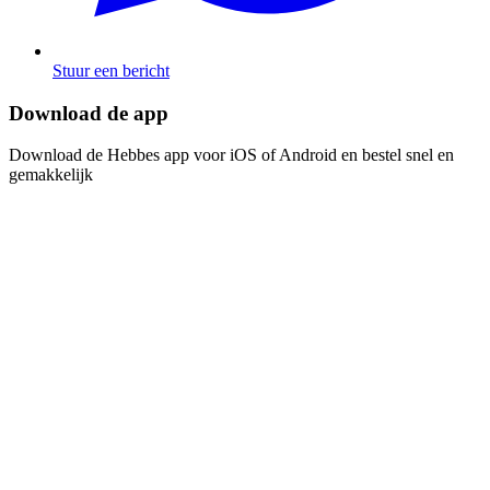
Stuur een bericht
Download de app​​​​‌ ‍ ​‍​‍‌‍ ‌ ​‍‌‍‍‌‌‍‌ ‌‍‍‌‌‍ ‍​‍​‍​ ‍‍​‍​‍‌ ​ ‌‍​‌‌‍ ‍‌‍‍‌‌ ‌​‌ ‍‌​‍ ‍‌‍‍‌‌‍ ​‍​‍​‍ ​​‍​‍‌‍‍​‌ ​‍‌‍‌‌‌‍‌‍​‍​‍​ ‍‍​‍​‍‌‍‍​‌ ‌​‌ ‌​‌ ​​​ ‍‍​‍ ​‍ ‌‍ ​‌‍ ‌‍​ ‌‍​‌‌‍ ​‌‍‍​‌‍ ‌ ​ ‌ ‌​​ ‍‍​ ​ ​ ​ ​ ​ ​ ​ ​‍ ‌‍‍‌‌‍ ‍‌ ‌​‌‍‌‌‌‍ ‍‌ ‌​​‍ ‌‍‌‌‌‍‌​‌‍‍‌‌ ‌​​‍ ‌‍ ‌‌‍ ‌‍‌​‌‍‌‌​ ‌‌ ​​‌ ​‍‌‍‌‌‌ ​ ‌‍‌‌‌‍ ‍‌ ‌​‌‍​‌‌ ‌​‌‍‍‌‌‍ ‌‍ ‍​ ‍ ‌‍‍‌‌‍‌​​ ‌‌‍‌ ‌‍ ​‌‍ ‌‍​‍‌‍​‌‌‍ ​​ ‍ ‌ ‌​‌ ‍‌‌ ​​‌‍‌‌​ ‌‌‍‌ ‌‍ ​‌‍ ‌‍​‍‌‍​‌‌‍ ​​ ‍ ‌ ​​‌‍​‌‌ ‌​‌‍‍​​ ‌‌‍‌‍‌‍ ‌‍ ‌ ‌​‌‍‌‌‌ ​‍​‍ ‍‌‍​‌‌ ​​‌ ​​‌​‌​‌‍ ‌ ‌ ‌‍ ‍‌‍ ​‌‍ ‌‍​‌‌‍‌​​‍ ‍‌ ‌​‌‍‍‌‌ ‌​‌‍ ​‌‍‌‌​ ‌‍​‍‌‍​‌‌ ​ ‌‍‌‌‌‌‌‌‌ ​‍‌‍ ​​ ‌‌‍‍​‌ ‌​‌ ‌​‌ ​​​‍‌‌​ ​ ‌​​‌​‍‌‌​ ​‍‌​‌‍​‍‌‌​ ​‍‌​‌‍‌‍ ​‌‍ ‌‍​ ‌‍​‌‌‍ ​‌‍‍​‌‍ ‌ ​ ‌ ‌​​‍‌‌​ ​ ‌​​‌​ ​ ​ ​ ​ ​ ​ ​ ​‍‌‍‌‍‍‌‌‍‌​​ ‌‌‍‌ ‌‍ ​‌‍ ‌‍​‍‌‍​‌‌‍ ​​‍‌‍‌ ‌​‌ ‍‌‌ ​​‌‍‌‌​ ‌‌‍‌ ‌‍ ​‌‍ ‌‍​‍‌‍​‌‌‍ ​​‍‌‍‌ ​​‌‍​‌‌ ‌​‌‍‍​​ ‌‌‍‌‍‌‍ ‌‍ ‌ ‌​‌‍‌‌‌ ​‍​‍ ‍‌‍​‌‌ ​​‌ ​​‌​‌​‌‍ ‌ ‌ ‌‍ ‍‌‍ ​‌‍ ‌‍​‌‌‍‌​​‍ ‍‌ ‌​‌‍‍‌‌ ‌​‌‍ ​‌‍‌‌​‍‌‍‌ ​​‌‍‌‌‌ ​‍‌ ​ ‌ ​​‌‍‌‌‌‍​ ‌ ‌​‌‍‍‌‌ ‌‍‌‍‌‌​ ‌‌ ​​‌ ‌‌‌‍​‍‌‍ ​‌‍‍‌‌ ​ ‌‍‍​‌‍‌‌‌‍‌​​‍​‍‌ ‌
Download de Hebbes app voor iOS of Android en bestel snel en
gemakkelijk​​​​‌ ‍ ​‍​‍‌‍ ‌ ​‍‌‍‍‌‌‍‌ ‌‍‍‌‌‍ ‍​‍​‍​ ‍‍​‍​‍‌ ​ ‌‍​‌‌‍ ‍‌‍‍‌‌ ‌​‌ ‍‌​‍ ‍‌‍‍‌‌‍ ​‍​‍​‍ ​​‍​‍‌‍‍​‌ ​‍‌‍‌‌‌‍‌‍​‍​‍​ ‍‍​‍​‍‌‍‍​‌ ‌​‌ ‌​‌ ​​​ ‍‍​‍ ​‍ ‌‍ ​‌‍ ‌‍​ ‌‍​‌‌‍ ​‌‍‍​‌‍ ‌ ​ ‌ ‌​​ ‍‍​ ​ ​ ​ ​ ​ ​ ​ ​‍ ‌‍‍‌‌‍ ‍‌ ‌​‌‍‌‌‌‍ ‍‌ ‌​​‍ ‌‍‌‌‌‍‌​‌‍‍‌‌ ‌​​‍ ‌‍ ‌‌‍ ‌‍‌​‌‍‌‌​ ‌‌ ​​‌ ​‍‌‍‌‌‌ ​ ‌‍‌‌‌‍ ‍‌ ‌​‌‍​‌‌ ‌​‌‍‍‌‌‍ ‌‍ ‍​ ‍ ‌‍‍‌‌‍‌​​ ‌‌‍‌ ‌‍ ​‌‍ ‌‍​‍‌‍​‌‌‍ ​​ ‍ ‌ ‌​‌ ‍‌‌ ​​‌‍‌‌​ ‌‌‍‌ ‌‍ ​‌‍ ‌‍​‍‌‍​‌‌‍ ​​ ‍ ‌ ​​‌‍​‌‌ ‌​‌‍‍​​ ‌‌‍‌‍‌‍ ‌‍ ‌ ‌​‌‍‌‌‌ ​‍​‍ ‍‌‍​‌‌ ​​‌ ​​‌​‌​‌‍ ‌ ‌ ‌‍ ‍‌‍ ​‌‍ ‌‍​‌‌‍‌​​‍ ‍‌‍‌​‌‍‌‌‌ ​ ‌‍​ ‌ ​‍‌‍‍‌‌ ​​‌ ‌​‌‍‍‌‌‍ ‌‍ ‍​ ‌‍​‍‌‍​‌‌ ​ ‌‍‌‌‌‌‌‌‌ ​‍‌‍ ​​ ‌‌‍‍​‌ ‌​‌ ‌​‌ ​​​‍‌‌​ ​ ‌​​‌​‍‌‌​ ​‍‌​‌‍​‍‌‌​ ​‍‌​‌‍‌‍ ​‌‍ ‌‍​ ‌‍​‌‌‍ ​‌‍‍​‌‍ ‌ ​ ‌ ‌​​‍‌‌​ ​ ‌​​‌​ ​ ​ ​ ​ ​ ​ ​ ​‍‌‍‌‍‍‌‌‍‌​​ ‌‌‍‌ ‌‍ ​‌‍ ‌‍​‍‌‍​‌‌‍ ​​‍‌‍‌ ‌​‌ ‍‌‌ ​​‌‍‌‌​ ‌‌‍‌ ‌‍ ​‌‍ ‌‍​‍‌‍​‌‌‍ ​​‍‌‍‌ ​​‌‍​‌‌ ‌​‌‍‍​​ ‌‌‍‌‍‌‍ ‌‍ ‌ ‌​‌‍‌‌‌ ​‍​‍ ‍‌‍​‌‌ ​​‌ ​​‌​‌​‌‍ ‌ ‌ ‌‍ ‍‌‍ ​‌‍ ‌‍​‌‌‍‌​​‍ ‍‌‍‌​‌‍‌‌‌ ​ ‌‍​ ‌ ​‍‌‍‍‌‌ ​​‌ ‌​‌‍‍‌‌‍ ‌‍ ‍​‍‌‍‌ ​​‌‍‌‌‌ ​‍‌ ​ ‌ ​​‌‍‌‌‌‍​ ‌ ‌​‌‍‍‌‌ ‌‍‌‍‌‌​ ‌‌ ​​‌ ‌‌‌‍​‍‌‍ ​‌‍‍‌‌ ​ ‌‍‍​‌‍‌‌‌‍‌​​‍​‍‌ ‌