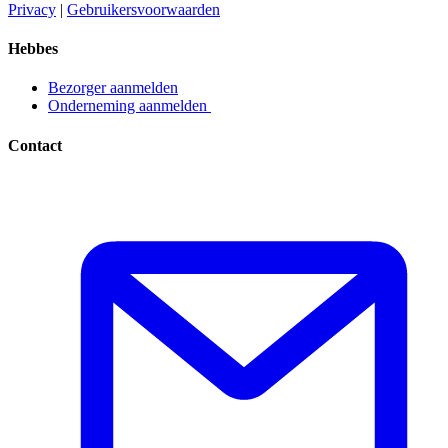
Privacy​​​​‌ ‍ ​‍​‍‌‍ ‌ ​‍‌‍‍‌‌‍‌ ‌‍‍‌‌‍ ‍​‍​‍​ ‍‍​‍​‍‌ ​ ‌‍​‌‌‍ ‍‌‍‍‌‌ ‌​‌ ‍‌​‍ ‍‌‍‍‌‌‍ ​‍​‍​‍ ​​‍​‍‌‍‍​‌ ​‍‌‍‌‌‌‍‌‍​‍​‍​ ‍‍​‍​‍‌‍‍​‌ ‌​‌ ‌​‌ ​​​ ‍‍​‍ ​‍ ‌‍ ​‌‍ ‌‍​ ‌‍​‌‌‍ ​‌‍‍​‌‍ ‌ ​ ‌ ‌​​ ‍‍​ ​ ​ ​ ​ ​ ​ ​ ​‍ ‌‍‍‌‌‍ ‍‌ ‌​‌‍‌‌‌‍ ‍‌ ‌​​‍ ‌‍‌‌‌‍‌​‌‍‍‌‌ ‌​​‍ ‌‍ ‌‌‍ ‌‍‌​‌‍‌‌​ ‌‌ ​​‌ ​‍‌‍‌‌‌ ​ ‌‍‌‌‌‍ ‍‌ ‌​‌‍​‌‌ ‌​‌‍‍‌‌‍ ‌‍ ‍​ ‍ ‌‍‍‌‌‍‌​​ ‌‌‍‌ ‌‍ ​‌‍ ‌‍​‍‌‍​‌‌‍ ​​ ‍ ‌ ‌​‌ ‍‌‌ ​​‌‍‌‌​ ‌‌‍‌ ‌‍ ​‌‍ ‌‍​‍‌‍​‌‌‍ ​​ ‍ ‌ ​​‌‍​‌‌ ‌​‌‍‍​​ ‌‌‍‌‍‌‍ ‌‍ ‌ ‌​‌‍‌‌‌ ​‍​‍ ‍‌‍ ​‌‍‌‌‌‍‌ ‌‍​‌‌‍ ​​‍‌‌​ ‌‌‌​​‍‌‌ ‌‍‍ ‌‍‌‌‌ ‍‌​‍‌‌​ ​ ‌​‌​​‍‌‌​ ​ ‌​‌​​‍‌‌​ ​‍​ ​‍​ ​‌​ ‍​‌‍‌‌​ ‌‍‌‍‌​‌‍‌‌‌‍‌‌​ ‌‍​ ​ ​ ‍‌​ ‌‌​ ‌​​‍‌‌​ ​‍​ ​‍​‍‌‌​ ‌‌‌​‌​​‍ ‍‌‍ ​‌‍​‌‌‍​‍‌‍‌‌‌‍ ​​ ‌‍​‍‌‍​‌‌ ​ ‌‍‌‌‌‌‌‌‌ ​‍‌‍ ​​ ‌‌‍‍​‌ ‌​‌ ‌​‌ ​​​‍‌‌​ ​ ‌​​‌​‍‌‌​ ​‍‌​‌‍​‍‌‌​ ​‍‌​‌‍‌‍ ​‌‍ ‌‍​ ‌‍​‌‌‍ ​‌‍‍​‌‍ ‌ ​ ‌ ‌​​‍‌‌​ ​ ‌​​‌​ ​ ​ ​ ​ ​ ​ ​ ​‍‌‍‌‍‍‌‌‍‌​​ ‌‌‍‌ ‌‍ ​‌‍ ‌‍​‍‌‍​‌‌‍ ​​‍‌‍‌ ‌​‌ ‍‌‌ ​​‌‍‌‌​ ‌‌‍‌ ‌‍ ​‌‍ ‌‍​‍‌‍​‌‌‍ ​​‍‌‍‌ ​​‌‍​‌‌ ‌​‌‍‍​​ ‌‌‍‌‍‌‍ ‌‍ ‌ ‌​‌‍‌‌‌ ​‍​‍ ‍‌‍ ​‌‍‌‌‌‍‌ ‌‍​‌‌‍ ​​‍‌‌​ ‌‌‌​​‍‌‌ ‌‍‍ ‌‍‌‌‌ ‍‌​‍‌‌​ ​ ‌​‌​​‍‌‌​ ​ ‌​‌​​‍‌‌​ ​‍​ ​‍​ ​‌​ ‍​‌‍‌‌​ ‌‍‌‍‌​‌‍‌‌‌‍‌‌​ ‌‍​ ​ ​ ‍‌​ ‌‌​ ‌​​‍‌‌​ ​‍​ ​‍​‍‌‌​ ‌‌‌​‌​​‍ ‍‌‍ ​‌‍​‌‌‍​‍‌‍‌‌‌‍ ​​‍‌‍‌ ​​‌‍‌‌‌ ​‍‌ ​ ‌ ​​‌‍‌‌‌‍​ ‌ ‌​‌‍‍‌‌ ‌‍‌‍‌‌​ ‌‌ ​​‌ ‌‌‌‍​‍‌‍ ​‌‍‍‌‌ ​ ‌‍‍​‌‍‌‌‌‍‌​​‍​‍‌ ‌
|
Gebruikersvoorwaarden​​​​‌ ‍ ​‍​‍‌‍ ‌ ​‍‌‍‍‌‌‍‌ ‌‍‍‌‌‍ ‍​‍​‍​ ‍‍​‍​‍‌ ​ ‌‍​‌‌‍ ‍‌‍‍‌‌ ‌​‌ ‍‌​‍ ‍‌‍‍‌‌‍ ​‍​‍​‍ ​​‍​‍‌‍‍​‌ ​‍‌‍‌‌‌‍‌‍​‍​‍​ ‍‍​‍​‍‌‍‍​‌ ‌​‌ ‌​‌ ​​​ ‍‍​‍ ​‍ ‌‍ ​‌‍ ‌‍​ ‌‍​‌‌‍ ​‌‍‍​‌‍ ‌ ​ ‌ ‌​​ ‍‍​ ​ ​ ​ ​ ​ ​ ​ ​‍ ‌‍‍‌‌‍ ‍‌ ‌​‌‍‌‌‌‍ ‍‌ ‌​​‍ ‌‍‌‌‌‍‌​‌‍‍‌‌ ‌​​‍ ‌‍ ‌‌‍ ‌‍‌​‌‍‌‌​ ‌‌ ​​‌ ​‍‌‍‌‌‌ ​ ‌‍‌‌‌‍ ‍‌ ‌​‌‍​‌‌ ‌​‌‍‍‌‌‍ ‌‍ ‍​ ‍ ‌‍‍‌‌‍‌​​ ‌‌‍‌ ‌‍ ​‌‍ ‌‍​‍‌‍​‌‌‍ ​​ ‍ ‌ ‌​‌ ‍‌‌ ​​‌‍‌‌​ ‌‌‍‌ ‌‍ ​‌‍ ‌‍​‍‌‍​‌‌‍ ​​ ‍ ‌ ​​‌‍​‌‌ ‌​‌‍‍​​ ‌‌‍‌‍‌‍ ‌‍ ‌ ‌​‌‍‌‌‌ ​‍​‍ ‍‌‍ ​‌‍‌‌‌‍‌ ‌‍​‌‌‍ ​​‍‌‌​ ‌‌‌​​‍‌‌ ‌‍‍ ‌‍‌‌‌ ‍‌​‍‌‌​ ​ ‌​‌​​‍‌‌​ ​ ‌​‌​​‍‌‌​ ​‍​ ​‍​ ​​‌‍​ ‌‍‌‍​ ‌‍​ ‌​‌‍‌​​ ​ ‌‍‌‌​ ​ ​ ​‌​ ‍‌​ ​‍​‍‌‌​ ​‍​ ​‍​‍‌‌​ ‌‌‌​‌​​‍ ‍‌‍ ​‌‍​‌‌‍​‍‌‍‌‌‌‍ ​​ ‌‍​‍‌‍​‌‌ ​ ‌‍‌‌‌‌‌‌‌ ​‍‌‍ ​​ ‌‌‍‍​‌ ‌​‌ ‌​‌ ​​​‍‌‌​ ​ ‌​​‌​‍‌‌​ ​‍‌​‌‍​‍‌‌​ ​‍‌​‌‍‌‍ ​‌‍ ‌‍​ ‌‍​‌‌‍ ​‌‍‍​‌‍ ‌ ​ ‌ ‌​​‍‌‌​ ​ ‌​​‌​ ​ ​ ​ ​ ​ ​ ​ ​‍‌‍‌‍‍‌‌‍‌​​ ‌‌‍‌ ‌‍ ​‌‍ ‌‍​‍‌‍​‌‌‍ ​​‍‌‍‌ ‌​‌ ‍‌‌ ​​‌‍‌‌​ ‌‌‍‌ ‌‍ ​‌‍ ‌‍​‍‌‍​‌‌‍ ​​‍‌‍‌ ​​‌‍​‌‌ ‌​‌‍‍​​ ‌‌‍‌‍‌‍ ‌‍ ‌ ‌​‌‍‌‌‌ ​‍​‍ ‍‌‍ ​‌‍‌‌‌‍‌ ‌‍​‌‌‍ ​​‍‌‌​ ‌‌‌​​‍‌‌ ‌‍‍ ‌‍‌‌‌ ‍‌​‍‌‌​ ​ ‌​‌​​‍‌‌​ ​ ‌​‌​​‍‌‌​ ​‍​ ​‍​ ​​‌‍​ ‌‍‌‍​ ‌‍​ ‌​‌‍‌​​ ​ ‌‍‌‌​ ​ ​ ​‌​ ‍‌​ ​‍​‍‌‌​ ​‍​ ​‍​‍‌‌​ ‌‌‌​‌​​‍ ‍‌‍ ​‌‍​‌‌‍​‍‌‍‌‌‌‍ ​​‍‌‍‌ ​​‌‍‌‌‌ ​‍‌ ​ ‌ ​​‌‍‌‌‌‍​ ‌ ‌​‌‍‍‌‌ ‌‍‌‍‌‌​ ‌‌ ​​‌ ‌‌‌‍​‍‌‍ ​‌‍‍‌‌ ​ ‌‍‍​‌‍‌‌‌‍‌​​‍​‍‌ ‌
Hebbes
Bezorger aanmelden​​​​‌ ‍ ​‍​‍‌‍ ‌ ​‍‌‍‍‌‌‍‌ ‌‍‍‌‌‍ ‍​‍​‍​ ‍‍​‍​‍‌ ​ ‌‍​‌‌‍ ‍‌‍‍‌‌ ‌​‌ ‍‌​‍ ‍‌‍‍‌‌‍ ​‍​‍​‍ ​​‍​‍‌‍‍​‌ ​‍‌‍‌‌‌‍‌‍​‍​‍​ ‍‍​‍​‍‌‍‍​‌ ‌​‌ ‌​‌ ​​​ ‍‍​‍ ​‍ ‌‍ ​‌‍ ‌‍​ ‌‍​‌‌‍ ​‌‍‍​‌‍ ‌ ​ ‌ ‌​​ ‍‍​ ​ ​ ​ ​ ​ ​ ​ ​‍ ‌‍‍‌‌‍ ‍‌ ‌​‌‍‌‌‌‍ ‍‌ ‌​​‍ ‌‍‌‌‌‍‌​‌‍‍‌‌ ‌​​‍ ‌‍ ‌‌‍ ‌‍‌​‌‍‌‌​ ‌‌ ​​‌ ​‍‌‍‌‌‌ ​ ‌‍‌‌‌‍ ‍‌ ‌​‌‍​‌‌ ‌​‌‍‍‌‌‍ ‌‍ ‍​ ‍ ‌‍‍‌‌‍‌​​ ‌‌‍‌ ‌‍ ​‌‍ ‌‍​‍‌‍​‌‌‍ ​​ ‍ ‌ ‌​‌ ‍‌‌ ​​‌‍‌‌​ ‌‌‍‌ ‌‍ ​‌‍ ‌‍​‍‌‍​‌‌‍ ​​ ‍ ‌ ​​‌‍​‌‌ ‌​‌‍‍​​ ‌‌‍‌‍‌‍ ‌‍ ‌ ‌​‌‍‌‌‌ ​‍​‍ ‍‌ ​​‌‍​‌‌‍‌ ‌‍‌‌‌ ​ ​‍‌‌​ ‌‌‌​​‍‌‌ ‌‍‍ ‌‍‌‌‌ ‍‌​‍‌‌​ ​ ‌​‌​​‍‌‌​ ​ ‌​‌​​‍‌‌​ ​‍​ ​‍​ ‌ ​ ​‌‌‍​‍‌‍​ ​ ‌‌​ ‌ ​ ​‌​ ​‍​ ‌​​ ​​‌‍‌‌​ ‍‌​‍‌‌​ ​‍​ ​‍​‍‌‌​ ‌‌‌​‌​​‍ ‍‌‍ ​‌‍​‌‌‍​‍‌‍‌‌‌‍ ​​ ‌‍​‍‌‍​‌‌ ​ ‌‍‌‌‌‌‌‌‌ ​‍‌‍ ​​ ‌‌‍‍​‌ ‌​‌ ‌​‌ ​​​‍‌‌​ ​ ‌​​‌​‍‌‌​ ​‍‌​‌‍​‍‌‌​ ​‍‌​‌‍‌‍ ​‌‍ ‌‍​ ‌‍​‌‌‍ ​‌‍‍​‌‍ ‌ ​ ‌ ‌​​‍‌‌​ ​ ‌​​‌​ ​ ​ ​ ​ ​ ​ ​ ​‍‌‍‌‍‍‌‌‍‌​​ ‌‌‍‌ ‌‍ ​‌‍ ‌‍​‍‌‍​‌‌‍ ​​‍‌‍‌ ‌​‌ ‍‌‌ ​​‌‍‌‌​ ‌‌‍‌ ‌‍ ​‌‍ ‌‍​‍‌‍​‌‌‍ ​​‍‌‍‌ ​​‌‍​‌‌ ‌​‌‍‍​​ ‌‌‍‌‍‌‍ ‌‍ ‌ ‌​‌‍‌‌‌ ​‍​‍ ‍‌ ​​‌‍​‌‌‍‌ ‌‍‌‌‌ ​ ​‍‌‌​ ‌‌‌​​‍‌‌ ‌‍‍ ‌‍‌‌‌ ‍‌​‍‌‌​ ​ ‌​‌​​‍‌‌​ ​ ‌​‌​​‍‌‌​ ​‍​ ​‍​ ‌ ​ ​‌‌‍​‍‌‍​ ​ ‌‌​ ‌ ​ ​‌​ ​‍​ ‌​​ ​​‌‍‌‌​ ‍‌​‍‌‌​ ​‍​ ​‍​‍‌‌​ ‌‌‌​‌​​‍ ‍‌‍ ​‌‍​‌‌‍​‍‌‍‌‌‌‍ ​​‍‌‍‌ ​​‌‍‌‌‌ ​‍‌ ​ ‌ ​​‌‍‌‌‌‍​ ‌ ‌​‌‍‍‌‌ ‌‍‌‍‌‌​ ‌‌ ​​‌ ‌‌‌‍​‍‌‍ ​‌‍‍‌‌ ​ ‌‍‍​‌‍‌‌‌‍‌​​‍​‍‌ ‌
Onderneming aanmelden ​​​​‌ ‍ ​‍​‍‌‍ ‌ ​‍‌‍‍‌‌‍‌ ‌‍‍‌‌‍ ‍​‍​‍​ ‍‍​‍​‍‌ ​ ‌‍​‌‌‍ ‍‌‍‍‌‌ ‌​‌ ‍‌​‍ ‍‌‍‍‌‌‍ ​‍​‍​‍ ​​‍​‍‌‍‍​‌ ​‍‌‍‌‌‌‍‌‍​‍​‍​ ‍‍​‍​‍‌‍‍​‌ ‌​‌ ‌​‌ ​​​ ‍‍​‍ ​‍ ‌‍ ​‌‍ ‌‍​ ‌‍​‌‌‍ ​‌‍‍​‌‍ ‌ ​ ‌ ‌​​ ‍‍​ ​ ​ ​ ​ ​ ​ ​ ​‍ ‌‍‍‌‌‍ ‍‌ ‌​‌‍‌‌‌‍ ‍‌ ‌​​‍ ‌‍‌‌‌‍‌​‌‍‍‌‌ ‌​​‍ ‌‍ ‌‌‍ ‌‍‌​‌‍‌‌​ ‌‌ ​​‌ ​‍‌‍‌‌‌ ​ ‌‍‌‌‌‍ ‍‌ ‌​‌‍​‌‌ ‌​‌‍‍‌‌‍ ‌‍ ‍​ ‍ ‌‍‍‌‌‍‌​​ ‌‌‍‌ ‌‍ ​‌‍ ‌‍​‍‌‍​‌‌‍ ​​ ‍ ‌ ‌​‌ ‍‌‌ ​​‌‍‌‌​ ‌‌‍‌ ‌‍ ​‌‍ ‌‍​‍‌‍​‌‌‍ ​​ ‍ ‌ ​​‌‍​‌‌ ‌​‌‍‍​​ ‌‌‍‌‍‌‍ ‌‍ ‌ ‌​‌‍‌‌‌ ​‍​‍ ‍‌ ​​‌‍​‌‌‍‌ ‌‍‌‌‌ ​ ​‍‌‌​ ‌‌‌​​‍‌‌ ‌‍‍ ‌‍‌‌‌ ‍‌​‍‌‌​ ​ ‌​‌​​‍‌‌​ ​ ‌​‌​​‍‌‌​ ​‍​ ​‍​ ‌ ​ ‌ ​ ‍‌​ ​ ​ ​‌‌‍​ ‌‍​‌​ ‌‍​ ​‌‌‍​‍​ ‌‍‌‍​ ​‍‌‌​ ​‍​ ​‍​‍‌‌​ ‌‌‌​‌​​‍ ‍‌‍ ​‌‍​‌‌‍​‍‌‍‌‌‌‍ ​​ ‌‍​‍‌‍​‌‌ ​ ‌‍‌‌‌‌‌‌‌ ​‍‌‍ ​​ ‌‌‍‍​‌ ‌​‌ ‌​‌ ​​​‍‌‌​ ​ ‌​​‌​‍‌‌​ ​‍‌​‌‍​‍‌‌​ ​‍‌​‌‍‌‍ ​‌‍ ‌‍​ ‌‍​‌‌‍ ​‌‍‍​‌‍ ‌ ​ ‌ ‌​​‍‌‌​ ​ ‌​​‌​ ​ ​ ​ ​ ​ ​ ​ ​‍‌‍‌‍‍‌‌‍‌​​ ‌‌‍‌ ‌‍ ​‌‍ ‌‍​‍‌‍​‌‌‍ ​​‍‌‍‌ ‌​‌ ‍‌‌ ​​‌‍‌‌​ ‌‌‍‌ ‌‍ ​‌‍ ‌‍​‍‌‍​‌‌‍ ​​‍‌‍‌ ​​‌‍​‌‌ ‌​‌‍‍​​ ‌‌‍‌‍‌‍ ‌‍ ‌ ‌​‌‍‌‌‌ ​‍​‍ ‍‌ ​​‌‍​‌‌‍‌ ‌‍‌‌‌ ​ ​‍‌‌​ ‌‌‌​​‍‌‌ ‌‍‍ ‌‍‌‌‌ ‍‌​‍‌‌​ ​ ‌​‌​​‍‌‌​ ​ ‌​‌​​‍‌‌​ ​‍​ ​‍​ ‌ ​ ‌ ​ ‍‌​ ​ ​ ​‌‌‍​ ‌‍​‌​ ‌‍​ ​‌‌‍​‍​ ‌‍‌‍​ ​‍‌‌​ ​‍​ ​‍​‍‌‌​ ‌‌‌​‌​​‍ ‍‌‍ ​‌‍​‌‌‍​‍‌‍‌‌‌‍ ​​‍‌‍‌ ​​‌‍‌‌‌ ​‍‌ ​ ‌ ​​‌‍‌‌‌‍​ ‌ ‌​‌‍‍‌‌ ‌‍‌‍‌‌​ ‌‌ ​​‌ ‌‌‌‍​‍‌‍ ​‌‍‍‌‌ ​ ‌‍‍​‌‍‌‌‌‍‌​​‍​‍‌ ‌
Contact