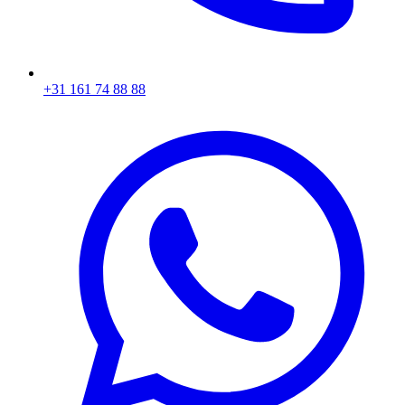
+31 161 74 88 88‬​​​​‌ ‍ ​‍​‍‌‍ ‌ ​‍‌‍‍‌‌‍‌ ‌‍‍‌‌‍ ‍​‍​‍​ ‍‍​‍​‍‌ ​ ‌‍​‌‌‍ ‍‌‍‍‌‌ ‌​‌ ‍‌​‍ ‍‌‍‍‌‌‍ ​‍​‍​‍ ​​‍​‍‌‍‍​‌ ​‍‌‍‌‌‌‍‌‍​‍​‍​ ‍‍​‍​‍‌‍‍​‌ ‌​‌ ‌​‌ ​​​ ‍‍​‍ ​‍ ‌‍ ​‌‍ ‌‍​ ‌‍​‌‌‍ ​‌‍‍​‌‍ ‌ ​ ‌ ‌​​ ‍‍​ ​ ​ ​ ​ ​ ​ ​ ​‍ ‌‍‍‌‌‍ ‍‌ ‌​‌‍‌‌‌‍ ‍‌ ‌​​‍ ‌‍‌‌‌‍‌​‌‍‍‌‌ ‌​​‍ ‌‍ ‌‌‍ ‌‍‌​‌‍‌‌​ ‌‌ ​​‌ ​‍‌‍‌‌‌ ​ ‌‍‌‌‌‍ ‍‌ ‌​‌‍​‌‌ ‌​‌‍‍‌‌‍ ‌‍ ‍​ ‍ ‌‍‍‌‌‍‌​​ ‌‌‍‌ ‌‍ ​‌‍ ‌‍​‍‌‍​‌‌‍ ​​ ‍ ‌ ‌​‌ ‍‌‌ ​​‌‍‌‌​ ‌‌‍‌ ‌‍ ​‌‍ ‌‍​‍‌‍​‌‌‍ ​​ ‍ ‌ ​​‌‍​‌‌ ‌​‌‍‍​​ ‌‌‍​ ‌‍ ‌‍ ‍‌ ‌​‌‍​‌‌‍​ ‌ ‌​​‍ ‍‌ ​​‌‍‍​‌‍ ‌‍ ‍‌‍‌‌​ ‌‍​‍‌‍​‌‌ ​ ‌‍‌‌‌‌‌‌‌ ​‍‌‍ ​​ ‌‌‍‍​‌ ‌​‌ ‌​‌ ​​​‍‌‌​ ​ ‌​​‌​‍‌‌​ ​‍‌​‌‍​‍‌‌​ ​‍‌​‌‍‌‍ ​‌‍ ‌‍​ ‌‍​‌‌‍ ​‌‍‍​‌‍ ‌ ​ ‌ ‌​​‍‌‌​ ​ ‌​​‌​ ​ ​ ​ ​ ​ ​ ​ ​‍‌‍‌‍‍‌‌‍‌​​ ‌‌‍‌ ‌‍ ​‌‍ ‌‍​‍‌‍​‌‌‍ ​​‍‌‍‌ ‌​‌ ‍‌‌ ​​‌‍‌‌​ ‌‌‍‌ ‌‍ ​‌‍ ‌‍​‍‌‍​‌‌‍ ​​‍‌‍‌ ​​‌‍​‌‌ ‌​‌‍‍​​ ‌‌‍​ ‌‍ ‌‍ ‍‌ ‌​‌‍​‌‌‍​ ‌ ‌​​‍ ‍‌ ​​‌‍‍​‌‍ ‌‍ ‍‌‍‌‌​‍‌‍‌ ​​‌‍‌‌‌ ​‍‌ ​ ‌ ​​‌‍‌‌‌‍​ ‌ ‌​‌‍‍‌‌ ‌‍‌‍‌‌​ ‌‌ ​​‌ ‌‌‌‍​‍‌‍ ​‌‍‍‌‌ ​ ‌‍‍​‌‍‌‌‌‍‌​​‍​‍‌ ‌