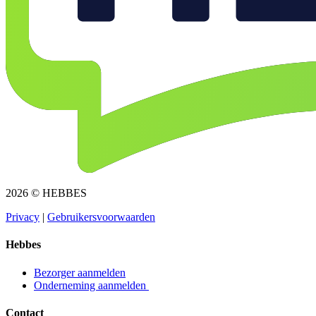
2026 © HEBBES
Privacy​​​​‌ ‍ ​‍​‍‌‍ ‌ ​‍‌‍‍‌‌‍‌ ‌‍‍‌‌‍ ‍​‍​‍​ ‍‍​‍​‍‌ ​ ‌‍​‌‌‍ ‍‌‍‍‌‌ ‌​‌ ‍‌​‍ ‍‌‍‍‌‌‍ ​‍​‍​‍ ​​‍​‍‌‍‍​‌ ​‍‌‍‌‌‌‍‌‍​‍​‍​ ‍‍​‍​‍‌‍‍​‌ ‌​‌ ‌​‌ ​​​ ‍‍​‍ ​‍ ‌‍ ​‌‍ ‌‍​ ‌‍​‌‌‍ ​‌‍‍​‌‍ ‌ ​ ‌ ‌​​ ‍‍​ ​ ​ ​ ​ ​ ​ ​ ​‍ ‌‍‍‌‌‍ ‍‌ ‌​‌‍‌‌‌‍ ‍‌ ‌​​‍ ‌‍‌‌‌‍‌​‌‍‍‌‌ ‌​​‍ ‌‍ ‌‌‍ ‌‍‌​‌‍‌‌​ ‌‌ ​​‌ ​‍‌‍‌‌‌ ​ ‌‍‌‌‌‍ ‍‌ ‌​‌‍​‌‌ ‌​‌‍‍‌‌‍ ‌‍ ‍​ ‍ ‌‍‍‌‌‍‌​​ ‌‌‍‌ ‌‍ ​‌‍ ‌‍​‍‌‍​‌‌‍ ​​ ‍ ‌ ‌​‌ ‍‌‌ ​​‌‍‌‌​ ‌‌‍‌ ‌‍ ​‌‍ ‌‍​‍‌‍​‌‌‍ ​​ ‍ ‌ ​​‌‍​‌‌ ‌​‌‍‍​​ ‌‌‍‌‍‌‍ ‌‍ ‌ ‌​‌‍‌‌‌ ​‍​‍ ‍‌‍ ​‌‍‌‌‌‍‌ ‌‍​‌‌‍ ​​‍‌‌​ ‌‌‌​​‍‌‌ ‌‍‍ ‌‍‌‌‌ ‍‌​‍‌‌​ ​ ‌​‌​​‍‌‌​ ​ ‌​‌​​‍‌‌​ ​‍​ ​‍​ ​‌​ ‍​‌‍‌‌​ ‌‍‌‍‌​‌‍‌‌‌‍‌‌​ ‌‍​ ​ ​ ‍‌​ ‌‌​ ‌​​‍‌‌​ ​‍​ ​‍​‍‌‌​ ‌‌‌​‌​​‍ ‍‌‍ ​‌‍​‌‌‍​‍‌‍‌‌‌‍ ​​ ‌‍​‍‌‍​‌‌ ​ ‌‍‌‌‌‌‌‌‌ ​‍‌‍ ​​ ‌‌‍‍​‌ ‌​‌ ‌​‌ ​​​‍‌‌​ ​ ‌​​‌​‍‌‌​ ​‍‌​‌‍​‍‌‌​ ​‍‌​‌‍‌‍ ​‌‍ ‌‍​ ‌‍​‌‌‍ ​‌‍‍​‌‍ ‌ ​ ‌ ‌​​‍‌‌​ ​ ‌​​‌​ ​ ​ ​ ​ ​ ​ ​ ​‍‌‍‌‍‍‌‌‍‌​​ ‌‌‍‌ ‌‍ ​‌‍ ‌‍​‍‌‍​‌‌‍ ​​‍‌‍‌ ‌​‌ ‍‌‌ ​​‌‍‌‌​ ‌‌‍‌ ‌‍ ​‌‍ ‌‍​‍‌‍​‌‌‍ ​​‍‌‍‌ ​​‌‍​‌‌ ‌​‌‍‍​​ ‌‌‍‌‍‌‍ ‌‍ ‌ ‌​‌‍‌‌‌ ​‍​‍ ‍‌‍ ​‌‍‌‌‌‍‌ ‌‍​‌‌‍ ​​‍‌‌​ ‌‌‌​​‍‌‌ ‌‍‍ ‌‍‌‌‌ ‍‌​‍‌‌​ ​ ‌​‌​​‍‌‌​ ​ ‌​‌​​‍‌‌​ ​‍​ ​‍​ ​‌​ ‍​‌‍‌‌​ ‌‍‌‍‌​‌‍‌‌‌‍‌‌​ ‌‍​ ​ ​ ‍‌​ ‌‌​ ‌​​‍‌‌​ ​‍​ ​‍​‍‌‌​ ‌‌‌​‌​​‍ ‍‌‍ ​‌‍​‌‌‍​‍‌‍‌‌‌‍ ​​‍‌‍‌ ​​‌‍‌‌‌ ​‍‌ ​ ‌ ​​‌‍‌‌‌‍​ ‌ ‌​‌‍‍‌‌ ‌‍‌‍‌‌​ ‌‌ ​​‌ ‌‌‌‍​‍‌‍ ​‌‍‍‌‌ ​ ‌‍‍​‌‍‌‌‌‍‌​​‍​‍‌ ‌
|
Gebruikersvoorwaarden​​​​‌ ‍ ​‍​‍‌‍ ‌ ​‍‌‍‍‌‌‍‌ ‌‍‍‌‌‍ ‍​‍​‍​ ‍‍​‍​‍‌ ​ ‌‍​‌‌‍ ‍‌‍‍‌‌ ‌​‌ ‍‌​‍ ‍‌‍‍‌‌‍ ​‍​‍​‍ ​​‍​‍‌‍‍​‌ ​‍‌‍‌‌‌‍‌‍​‍​‍​ ‍‍​‍​‍‌‍‍​‌ ‌​‌ ‌​‌ ​​​ ‍‍​‍ ​‍ ‌‍ ​‌‍ ‌‍​ ‌‍​‌‌‍ ​‌‍‍​‌‍ ‌ ​ ‌ ‌​​ ‍‍​ ​ ​ ​ ​ ​ ​ ​ ​‍ ‌‍‍‌‌‍ ‍‌ ‌​‌‍‌‌‌‍ ‍‌ ‌​​‍ ‌‍‌‌‌‍‌​‌‍‍‌‌ ‌​​‍ ‌‍ ‌‌‍ ‌‍‌​‌‍‌‌​ ‌‌ ​​‌ ​‍‌‍‌‌‌ ​ ‌‍‌‌‌‍ ‍‌ ‌​‌‍​‌‌ ‌​‌‍‍‌‌‍ ‌‍ ‍​ ‍ ‌‍‍‌‌‍‌​​ ‌‌‍‌ ‌‍ ​‌‍ ‌‍​‍‌‍​‌‌‍ ​​ ‍ ‌ ‌​‌ ‍‌‌ ​​‌‍‌‌​ ‌‌‍‌ ‌‍ ​‌‍ ‌‍​‍‌‍​‌‌‍ ​​ ‍ ‌ ​​‌‍​‌‌ ‌​‌‍‍​​ ‌‌‍‌‍‌‍ ‌‍ ‌ ‌​‌‍‌‌‌ ​‍​‍ ‍‌‍ ​‌‍‌‌‌‍‌ ‌‍​‌‌‍ ​​‍‌‌​ ‌‌‌​​‍‌‌ ‌‍‍ ‌‍‌‌‌ ‍‌​‍‌‌​ ​ ‌​‌​​‍‌‌​ ​ ‌​‌​​‍‌‌​ ​‍​ ​‍​ ​​‌‍​ ‌‍‌‍​ ‌‍​ ‌​‌‍‌​​ ​ ‌‍‌‌​ ​ ​ ​‌​ ‍‌​ ​‍​‍‌‌​ ​‍​ ​‍​‍‌‌​ ‌‌‌​‌​​‍ ‍‌‍ ​‌‍​‌‌‍​‍‌‍‌‌‌‍ ​​ ‌‍​‍‌‍​‌‌ ​ ‌‍‌‌‌‌‌‌‌ ​‍‌‍ ​​ ‌‌‍‍​‌ ‌​‌ ‌​‌ ​​​‍‌‌​ ​ ‌​​‌​‍‌‌​ ​‍‌​‌‍​‍‌‌​ ​‍‌​‌‍‌‍ ​‌‍ ‌‍​ ‌‍​‌‌‍ ​‌‍‍​‌‍ ‌ ​ ‌ ‌​​‍‌‌​ ​ ‌​​‌​ ​ ​ ​ ​ ​ ​ ​ ​‍‌‍‌‍‍‌‌‍‌​​ ‌‌‍‌ ‌‍ ​‌‍ ‌‍​‍‌‍​‌‌‍ ​​‍‌‍‌ ‌​‌ ‍‌‌ ​​‌‍‌‌​ ‌‌‍‌ ‌‍ ​‌‍ ‌‍​‍‌‍​‌‌‍ ​​‍‌‍‌ ​​‌‍​‌‌ ‌​‌‍‍​​ ‌‌‍‌‍‌‍ ‌‍ ‌ ‌​‌‍‌‌‌ ​‍​‍ ‍‌‍ ​‌‍‌‌‌‍‌ ‌‍​‌‌‍ ​​‍‌‌​ ‌‌‌​​‍‌‌ ‌‍‍ ‌‍‌‌‌ ‍‌​‍‌‌​ ​ ‌​‌​​‍‌‌​ ​ ‌​‌​​‍‌‌​ ​‍​ ​‍​ ​​‌‍​ ‌‍‌‍​ ‌‍​ ‌​‌‍‌​​ ​ ‌‍‌‌​ ​ ​ ​‌​ ‍‌​ ​‍​‍‌‌​ ​‍​ ​‍​‍‌‌​ ‌‌‌​‌​​‍ ‍‌‍ ​‌‍​‌‌‍​‍‌‍‌‌‌‍ ​​‍‌‍‌ ​​‌‍‌‌‌ ​‍‌ ​ ‌ ​​‌‍‌‌‌‍​ ‌ ‌​‌‍‍‌‌ ‌‍‌‍‌‌​ ‌‌ ​​‌ ‌‌‌‍​‍‌‍ ​‌‍‍‌‌ ​ ‌‍‍​‌‍‌‌‌‍‌​​‍​‍‌ ‌
Hebbes
Bezorger aanmelden​​​​‌ ‍ ​‍​‍‌‍ ‌ ​‍‌‍‍‌‌‍‌ ‌‍‍‌‌‍ ‍​‍​‍​ ‍‍​‍​‍‌ ​ ‌‍​‌‌‍ ‍‌‍‍‌‌ ‌​‌ ‍‌​‍ ‍‌‍‍‌‌‍ ​‍​‍​‍ ​​‍​‍‌‍‍​‌ ​‍‌‍‌‌‌‍‌‍​‍​‍​ ‍‍​‍​‍‌‍‍​‌ ‌​‌ ‌​‌ ​​​ ‍‍​‍ ​‍ ‌‍ ​‌‍ ‌‍​ ‌‍​‌‌‍ ​‌‍‍​‌‍ ‌ ​ ‌ ‌​​ ‍‍​ ​ ​ ​ ​ ​ ​ ​ ​‍ ‌‍‍‌‌‍ ‍‌ ‌​‌‍‌‌‌‍ ‍‌ ‌​​‍ ‌‍‌‌‌‍‌​‌‍‍‌‌ ‌​​‍ ‌‍ ‌‌‍ ‌‍‌​‌‍‌‌​ ‌‌ ​​‌ ​‍‌‍‌‌‌ ​ ‌‍‌‌‌‍ ‍‌ ‌​‌‍​‌‌ ‌​‌‍‍‌‌‍ ‌‍ ‍​ ‍ ‌‍‍‌‌‍‌​​ ‌‌‍‌ ‌‍ ​‌‍ ‌‍​‍‌‍​‌‌‍ ​​ ‍ ‌ ‌​‌ ‍‌‌ ​​‌‍‌‌​ ‌‌‍‌ ‌‍ ​‌‍ ‌‍​‍‌‍​‌‌‍ ​​ ‍ ‌ ​​‌‍​‌‌ ‌​‌‍‍​​ ‌‌‍‌‍‌‍ ‌‍ ‌ ‌​‌‍‌‌‌ ​‍​‍ ‍‌ ​​‌‍​‌‌‍‌ ‌‍‌‌‌ ​ ​‍‌‌​ ‌‌‌​​‍‌‌ ‌‍‍ ‌‍‌‌‌ ‍‌​‍‌‌​ ​ ‌​‌​​‍‌‌​ ​ ‌​‌​​‍‌‌​ ​‍​ ​‍​ ‌ ​ ​‌‌‍​‍‌‍​ ​ ‌‌​ ‌ ​ ​‌​ ​‍​ ‌​​ ​​‌‍‌‌​ ‍‌​‍‌‌​ ​‍​ ​‍​‍‌‌​ ‌‌‌​‌​​‍ ‍‌‍ ​‌‍​‌‌‍​‍‌‍‌‌‌‍ ​​ ‌‍​‍‌‍​‌‌ ​ ‌‍‌‌‌‌‌‌‌ ​‍‌‍ ​​ ‌‌‍‍​‌ ‌​‌ ‌​‌ ​​​‍‌‌​ ​ ‌​​‌​‍‌‌​ ​‍‌​‌‍​‍‌‌​ ​‍‌​‌‍‌‍ ​‌‍ ‌‍​ ‌‍​‌‌‍ ​‌‍‍​‌‍ ‌ ​ ‌ ‌​​‍‌‌​ ​ ‌​​‌​ ​ ​ ​ ​ ​ ​ ​ ​‍‌‍‌‍‍‌‌‍‌​​ ‌‌‍‌ ‌‍ ​‌‍ ‌‍​‍‌‍​‌‌‍ ​​‍‌‍‌ ‌​‌ ‍‌‌ ​​‌‍‌‌​ ‌‌‍‌ ‌‍ ​‌‍ ‌‍​‍‌‍​‌‌‍ ​​‍‌‍‌ ​​‌‍​‌‌ ‌​‌‍‍​​ ‌‌‍‌‍‌‍ ‌‍ ‌ ‌​‌‍‌‌‌ ​‍​‍ ‍‌ ​​‌‍​‌‌‍‌ ‌‍‌‌‌ ​ ​‍‌‌​ ‌‌‌​​‍‌‌ ‌‍‍ ‌‍‌‌‌ ‍‌​‍‌‌​ ​ ‌​‌​​‍‌‌​ ​ ‌​‌​​‍‌‌​ ​‍​ ​‍​ ‌ ​ ​‌‌‍​‍‌‍​ ​ ‌‌​ ‌ ​ ​‌​ ​‍​ ‌​​ ​​‌‍‌‌​ ‍‌​‍‌‌​ ​‍​ ​‍​‍‌‌​ ‌‌‌​‌​​‍ ‍‌‍ ​‌‍​‌‌‍​‍‌‍‌‌‌‍ ​​‍‌‍‌ ​​‌‍‌‌‌ ​‍‌ ​ ‌ ​​‌‍‌‌‌‍​ ‌ ‌​‌‍‍‌‌ ‌‍‌‍‌‌​ ‌‌ ​​‌ ‌‌‌‍​‍‌‍ ​‌‍‍‌‌ ​ ‌‍‍​‌‍‌‌‌‍‌​​‍​‍‌ ‌
Onderneming aanmelden ​​​​‌ ‍ ​‍​‍‌‍ ‌ ​‍‌‍‍‌‌‍‌ ‌‍‍‌‌‍ ‍​‍​‍​ ‍‍​‍​‍‌ ​ ‌‍​‌‌‍ ‍‌‍‍‌‌ ‌​‌ ‍‌​‍ ‍‌‍‍‌‌‍ ​‍​‍​‍ ​​‍​‍‌‍‍​‌ ​‍‌‍‌‌‌‍‌‍​‍​‍​ ‍‍​‍​‍‌‍‍​‌ ‌​‌ ‌​‌ ​​​ ‍‍​‍ ​‍ ‌‍ ​‌‍ ‌‍​ ‌‍​‌‌‍ ​‌‍‍​‌‍ ‌ ​ ‌ ‌​​ ‍‍​ ​ ​ ​ ​ ​ ​ ​ ​‍ ‌‍‍‌‌‍ ‍‌ ‌​‌‍‌‌‌‍ ‍‌ ‌​​‍ ‌‍‌‌‌‍‌​‌‍‍‌‌ ‌​​‍ ‌‍ ‌‌‍ ‌‍‌​‌‍‌‌​ ‌‌ ​​‌ ​‍‌‍‌‌‌ ​ ‌‍‌‌‌‍ ‍‌ ‌​‌‍​‌‌ ‌​‌‍‍‌‌‍ ‌‍ ‍​ ‍ ‌‍‍‌‌‍‌​​ ‌‌‍‌ ‌‍ ​‌‍ ‌‍​‍‌‍​‌‌‍ ​​ ‍ ‌ ‌​‌ ‍‌‌ ​​‌‍‌‌​ ‌‌‍‌ ‌‍ ​‌‍ ‌‍​‍‌‍​‌‌‍ ​​ ‍ ‌ ​​‌‍​‌‌ ‌​‌‍‍​​ ‌‌‍‌‍‌‍ ‌‍ ‌ ‌​‌‍‌‌‌ ​‍​‍ ‍‌ ​​‌‍​‌‌‍‌ ‌‍‌‌‌ ​ ​‍‌‌​ ‌‌‌​​‍‌‌ ‌‍‍ ‌‍‌‌‌ ‍‌​‍‌‌​ ​ ‌​‌​​‍‌‌​ ​ ‌​‌​​‍‌‌​ ​‍​ ​‍​ ‌ ​ ‌ ​ ‍‌​ ​ ​ ​‌‌‍​ ‌‍​‌​ ‌‍​ ​‌‌‍​‍​ ‌‍‌‍​ ​‍‌‌​ ​‍​ ​‍​‍‌‌​ ‌‌‌​‌​​‍ ‍‌‍ ​‌‍​‌‌‍​‍‌‍‌‌‌‍ ​​ ‌‍​‍‌‍​‌‌ ​ ‌‍‌‌‌‌‌‌‌ ​‍‌‍ ​​ ‌‌‍‍​‌ ‌​‌ ‌​‌ ​​​‍‌‌​ ​ ‌​​‌​‍‌‌​ ​‍‌​‌‍​‍‌‌​ ​‍‌​‌‍‌‍ ​‌‍ ‌‍​ ‌‍​‌‌‍ ​‌‍‍​‌‍ ‌ ​ ‌ ‌​​‍‌‌​ ​ ‌​​‌​ ​ ​ ​ ​ ​ ​ ​ ​‍‌‍‌‍‍‌‌‍‌​​ ‌‌‍‌ ‌‍ ​‌‍ ‌‍​‍‌‍​‌‌‍ ​​‍‌‍‌ ‌​‌ ‍‌‌ ​​‌‍‌‌​ ‌‌‍‌ ‌‍ ​‌‍ ‌‍​‍‌‍​‌‌‍ ​​‍‌‍‌ ​​‌‍​‌‌ ‌​‌‍‍​​ ‌‌‍‌‍‌‍ ‌‍ ‌ ‌​‌‍‌‌‌ ​‍​‍ ‍‌ ​​‌‍​‌‌‍‌ ‌‍‌‌‌ ​ ​‍‌‌​ ‌‌‌​​‍‌‌ ‌‍‍ ‌‍‌‌‌ ‍‌​‍‌‌​ ​ ‌​‌​​‍‌‌​ ​ ‌​‌​​‍‌‌​ ​‍​ ​‍​ ‌ ​ ‌ ​ ‍‌​ ​ ​ ​‌‌‍​ ‌‍​‌​ ‌‍​ ​‌‌‍​‍​ ‌‍‌‍​ ​‍‌‌​ ​‍​ ​‍​‍‌‌​ ‌‌‌​‌​​‍ ‍‌‍ ​‌‍​‌‌‍​‍‌‍‌‌‌‍ ​​‍‌‍‌ ​​‌‍‌‌‌ ​‍‌ ​ ‌ ​​‌‍‌‌‌‍​ ‌ ‌​‌‍‍‌‌ ‌‍‌‍‌‌​ ‌‌ ​​‌ ‌‌‌‍​‍‌‍ ​‌‍‍‌‌ ​ ‌‍‍​‌‍‌‌‌‍‌​​‍​‍‌ ‌
Contact