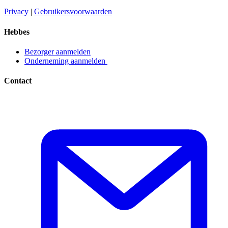
Privacy​​​​‌ ‍ ​‍​‍‌‍ ‌ ​‍‌‍‍‌‌‍‌ ‌‍‍‌‌‍ ‍​‍​‍​ ‍‍​‍​‍‌ ​ ‌‍​‌‌‍ ‍‌‍‍‌‌ ‌​‌ ‍‌​‍ ‍‌‍‍‌‌‍ ​‍​‍​‍ ​​‍​‍‌‍‍​‌ ​‍‌‍‌‌‌‍‌‍​‍​‍​ ‍‍​‍​‍‌‍‍​‌ ‌​‌ ‌​‌ ​​​ ‍‍​‍ ​‍ ‌‍ ​‌‍ ‌‍​ ‌‍​‌‌‍ ​‌‍‍​‌‍ ‌ ​ ‌ ‌​​ ‍‍​ ​ ​ ​ ​ ​ ​ ​ ​‍ ‌‍‍‌‌‍ ‍‌ ‌​‌‍‌‌‌‍ ‍‌ ‌​​‍ ‌‍‌‌‌‍‌​‌‍‍‌‌ ‌​​‍ ‌‍ ‌‌‍ ‌‍‌​‌‍‌‌​ ‌‌ ​​‌ ​‍‌‍‌‌‌ ​ ‌‍‌‌‌‍ ‍‌ ‌​‌‍​‌‌ ‌​‌‍‍‌‌‍ ‌‍ ‍​ ‍ ‌‍‍‌‌‍‌​​ ‌‌‍‌ ‌‍ ​‌‍ ‌‍​‍‌‍​‌‌‍ ​​ ‍ ‌ ‌​‌ ‍‌‌ ​​‌‍‌‌​ ‌‌‍‌ ‌‍ ​‌‍ ‌‍​‍‌‍​‌‌‍ ​​ ‍ ‌ ​​‌‍​‌‌ ‌​‌‍‍​​ ‌‌‍‌‍‌‍ ‌‍ ‌ ‌​‌‍‌‌‌ ​‍​‍ ‍‌‍ ​‌‍‌‌‌‍‌ ‌‍​‌‌‍ ​​‍‌‌​ ‌‌‌​​‍‌‌ ‌‍‍ ‌‍‌‌‌ ‍‌​‍‌‌​ ​ ‌​‌​​‍‌‌​ ​ ‌​‌​​‍‌‌​ ​‍​ ​‍​ ​‌​ ‍​‌‍‌‌​ ‌‍‌‍‌​‌‍‌‌‌‍‌‌​ ‌‍​ ​ ​ ‍‌​ ‌‌​ ‌​​‍‌‌​ ​‍​ ​‍​‍‌‌​ ‌‌‌​‌​​‍ ‍‌‍ ​‌‍​‌‌‍​‍‌‍‌‌‌‍ ​​ ‌‍​‍‌‍​‌‌ ​ ‌‍‌‌‌‌‌‌‌ ​‍‌‍ ​​ ‌‌‍‍​‌ ‌​‌ ‌​‌ ​​​‍‌‌​ ​ ‌​​‌​‍‌‌​ ​‍‌​‌‍​‍‌‌​ ​‍‌​‌‍‌‍ ​‌‍ ‌‍​ ‌‍​‌‌‍ ​‌‍‍​‌‍ ‌ ​ ‌ ‌​​‍‌‌​ ​ ‌​​‌​ ​ ​ ​ ​ ​ ​ ​ ​‍‌‍‌‍‍‌‌‍‌​​ ‌‌‍‌ ‌‍ ​‌‍ ‌‍​‍‌‍​‌‌‍ ​​‍‌‍‌ ‌​‌ ‍‌‌ ​​‌‍‌‌​ ‌‌‍‌ ‌‍ ​‌‍ ‌‍​‍‌‍​‌‌‍ ​​‍‌‍‌ ​​‌‍​‌‌ ‌​‌‍‍​​ ‌‌‍‌‍‌‍ ‌‍ ‌ ‌​‌‍‌‌‌ ​‍​‍ ‍‌‍ ​‌‍‌‌‌‍‌ ‌‍​‌‌‍ ​​‍‌‌​ ‌‌‌​​‍‌‌ ‌‍‍ ‌‍‌‌‌ ‍‌​‍‌‌​ ​ ‌​‌​​‍‌‌​ ​ ‌​‌​​‍‌‌​ ​‍​ ​‍​ ​‌​ ‍​‌‍‌‌​ ‌‍‌‍‌​‌‍‌‌‌‍‌‌​ ‌‍​ ​ ​ ‍‌​ ‌‌​ ‌​​‍‌‌​ ​‍​ ​‍​‍‌‌​ ‌‌‌​‌​​‍ ‍‌‍ ​‌‍​‌‌‍​‍‌‍‌‌‌‍ ​​‍‌‍‌ ​​‌‍‌‌‌ ​‍‌ ​ ‌ ​​‌‍‌‌‌‍​ ‌ ‌​‌‍‍‌‌ ‌‍‌‍‌‌​ ‌‌ ​​‌ ‌‌‌‍​‍‌‍ ​‌‍‍‌‌ ​ ‌‍‍​‌‍‌‌‌‍‌​​‍​‍‌ ‌
|
Gebruikersvoorwaarden​​​​‌ ‍ ​‍​‍‌‍ ‌ ​‍‌‍‍‌‌‍‌ ‌‍‍‌‌‍ ‍​‍​‍​ ‍‍​‍​‍‌ ​ ‌‍​‌‌‍ ‍‌‍‍‌‌ ‌​‌ ‍‌​‍ ‍‌‍‍‌‌‍ ​‍​‍​‍ ​​‍​‍‌‍‍​‌ ​‍‌‍‌‌‌‍‌‍​‍​‍​ ‍‍​‍​‍‌‍‍​‌ ‌​‌ ‌​‌ ​​​ ‍‍​‍ ​‍ ‌‍ ​‌‍ ‌‍​ ‌‍​‌‌‍ ​‌‍‍​‌‍ ‌ ​ ‌ ‌​​ ‍‍​ ​ ​ ​ ​ ​ ​ ​ ​‍ ‌‍‍‌‌‍ ‍‌ ‌​‌‍‌‌‌‍ ‍‌ ‌​​‍ ‌‍‌‌‌‍‌​‌‍‍‌‌ ‌​​‍ ‌‍ ‌‌‍ ‌‍‌​‌‍‌‌​ ‌‌ ​​‌ ​‍‌‍‌‌‌ ​ ‌‍‌‌‌‍ ‍‌ ‌​‌‍​‌‌ ‌​‌‍‍‌‌‍ ‌‍ ‍​ ‍ ‌‍‍‌‌‍‌​​ ‌‌‍‌ ‌‍ ​‌‍ ‌‍​‍‌‍​‌‌‍ ​​ ‍ ‌ ‌​‌ ‍‌‌ ​​‌‍‌‌​ ‌‌‍‌ ‌‍ ​‌‍ ‌‍​‍‌‍​‌‌‍ ​​ ‍ ‌ ​​‌‍​‌‌ ‌​‌‍‍​​ ‌‌‍‌‍‌‍ ‌‍ ‌ ‌​‌‍‌‌‌ ​‍​‍ ‍‌‍ ​‌‍‌‌‌‍‌ ‌‍​‌‌‍ ​​‍‌‌​ ‌‌‌​​‍‌‌ ‌‍‍ ‌‍‌‌‌ ‍‌​‍‌‌​ ​ ‌​‌​​‍‌‌​ ​ ‌​‌​​‍‌‌​ ​‍​ ​‍​ ​​‌‍​ ‌‍‌‍​ ‌‍​ ‌​‌‍‌​​ ​ ‌‍‌‌​ ​ ​ ​‌​ ‍‌​ ​‍​‍‌‌​ ​‍​ ​‍​‍‌‌​ ‌‌‌​‌​​‍ ‍‌‍ ​‌‍​‌‌‍​‍‌‍‌‌‌‍ ​​ ‌‍​‍‌‍​‌‌ ​ ‌‍‌‌‌‌‌‌‌ ​‍‌‍ ​​ ‌‌‍‍​‌ ‌​‌ ‌​‌ ​​​‍‌‌​ ​ ‌​​‌​‍‌‌​ ​‍‌​‌‍​‍‌‌​ ​‍‌​‌‍‌‍ ​‌‍ ‌‍​ ‌‍​‌‌‍ ​‌‍‍​‌‍ ‌ ​ ‌ ‌​​‍‌‌​ ​ ‌​​‌​ ​ ​ ​ ​ ​ ​ ​ ​‍‌‍‌‍‍‌‌‍‌​​ ‌‌‍‌ ‌‍ ​‌‍ ‌‍​‍‌‍​‌‌‍ ​​‍‌‍‌ ‌​‌ ‍‌‌ ​​‌‍‌‌​ ‌‌‍‌ ‌‍ ​‌‍ ‌‍​‍‌‍​‌‌‍ ​​‍‌‍‌ ​​‌‍​‌‌ ‌​‌‍‍​​ ‌‌‍‌‍‌‍ ‌‍ ‌ ‌​‌‍‌‌‌ ​‍​‍ ‍‌‍ ​‌‍‌‌‌‍‌ ‌‍​‌‌‍ ​​‍‌‌​ ‌‌‌​​‍‌‌ ‌‍‍ ‌‍‌‌‌ ‍‌​‍‌‌​ ​ ‌​‌​​‍‌‌​ ​ ‌​‌​​‍‌‌​ ​‍​ ​‍​ ​​‌‍​ ‌‍‌‍​ ‌‍​ ‌​‌‍‌​​ ​ ‌‍‌‌​ ​ ​ ​‌​ ‍‌​ ​‍​‍‌‌​ ​‍​ ​‍​‍‌‌​ ‌‌‌​‌​​‍ ‍‌‍ ​‌‍​‌‌‍​‍‌‍‌‌‌‍ ​​‍‌‍‌ ​​‌‍‌‌‌ ​‍‌ ​ ‌ ​​‌‍‌‌‌‍​ ‌ ‌​‌‍‍‌‌ ‌‍‌‍‌‌​ ‌‌ ​​‌ ‌‌‌‍​‍‌‍ ​‌‍‍‌‌ ​ ‌‍‍​‌‍‌‌‌‍‌​​‍​‍‌ ‌
Hebbes
Bezorger aanmelden​​​​‌ ‍ ​‍​‍‌‍ ‌ ​‍‌‍‍‌‌‍‌ ‌‍‍‌‌‍ ‍​‍​‍​ ‍‍​‍​‍‌ ​ ‌‍​‌‌‍ ‍‌‍‍‌‌ ‌​‌ ‍‌​‍ ‍‌‍‍‌‌‍ ​‍​‍​‍ ​​‍​‍‌‍‍​‌ ​‍‌‍‌‌‌‍‌‍​‍​‍​ ‍‍​‍​‍‌‍‍​‌ ‌​‌ ‌​‌ ​​​ ‍‍​‍ ​‍ ‌‍ ​‌‍ ‌‍​ ‌‍​‌‌‍ ​‌‍‍​‌‍ ‌ ​ ‌ ‌​​ ‍‍​ ​ ​ ​ ​ ​ ​ ​ ​‍ ‌‍‍‌‌‍ ‍‌ ‌​‌‍‌‌‌‍ ‍‌ ‌​​‍ ‌‍‌‌‌‍‌​‌‍‍‌‌ ‌​​‍ ‌‍ ‌‌‍ ‌‍‌​‌‍‌‌​ ‌‌ ​​‌ ​‍‌‍‌‌‌ ​ ‌‍‌‌‌‍ ‍‌ ‌​‌‍​‌‌ ‌​‌‍‍‌‌‍ ‌‍ ‍​ ‍ ‌‍‍‌‌‍‌​​ ‌‌‍‌ ‌‍ ​‌‍ ‌‍​‍‌‍​‌‌‍ ​​ ‍ ‌ ‌​‌ ‍‌‌ ​​‌‍‌‌​ ‌‌‍‌ ‌‍ ​‌‍ ‌‍​‍‌‍​‌‌‍ ​​ ‍ ‌ ​​‌‍​‌‌ ‌​‌‍‍​​ ‌‌‍‌‍‌‍ ‌‍ ‌ ‌​‌‍‌‌‌ ​‍​‍ ‍‌ ​​‌‍​‌‌‍‌ ‌‍‌‌‌ ​ ​‍‌‌​ ‌‌‌​​‍‌‌ ‌‍‍ ‌‍‌‌‌ ‍‌​‍‌‌​ ​ ‌​‌​​‍‌‌​ ​ ‌​‌​​‍‌‌​ ​‍​ ​‍​ ‌ ​ ​‌‌‍​‍‌‍​ ​ ‌‌​ ‌ ​ ​‌​ ​‍​ ‌​​ ​​‌‍‌‌​ ‍‌​‍‌‌​ ​‍​ ​‍​‍‌‌​ ‌‌‌​‌​​‍ ‍‌‍ ​‌‍​‌‌‍​‍‌‍‌‌‌‍ ​​ ‌‍​‍‌‍​‌‌ ​ ‌‍‌‌‌‌‌‌‌ ​‍‌‍ ​​ ‌‌‍‍​‌ ‌​‌ ‌​‌ ​​​‍‌‌​ ​ ‌​​‌​‍‌‌​ ​‍‌​‌‍​‍‌‌​ ​‍‌​‌‍‌‍ ​‌‍ ‌‍​ ‌‍​‌‌‍ ​‌‍‍​‌‍ ‌ ​ ‌ ‌​​‍‌‌​ ​ ‌​​‌​ ​ ​ ​ ​ ​ ​ ​ ​‍‌‍‌‍‍‌‌‍‌​​ ‌‌‍‌ ‌‍ ​‌‍ ‌‍​‍‌‍​‌‌‍ ​​‍‌‍‌ ‌​‌ ‍‌‌ ​​‌‍‌‌​ ‌‌‍‌ ‌‍ ​‌‍ ‌‍​‍‌‍​‌‌‍ ​​‍‌‍‌ ​​‌‍​‌‌ ‌​‌‍‍​​ ‌‌‍‌‍‌‍ ‌‍ ‌ ‌​‌‍‌‌‌ ​‍​‍ ‍‌ ​​‌‍​‌‌‍‌ ‌‍‌‌‌ ​ ​‍‌‌​ ‌‌‌​​‍‌‌ ‌‍‍ ‌‍‌‌‌ ‍‌​‍‌‌​ ​ ‌​‌​​‍‌‌​ ​ ‌​‌​​‍‌‌​ ​‍​ ​‍​ ‌ ​ ​‌‌‍​‍‌‍​ ​ ‌‌​ ‌ ​ ​‌​ ​‍​ ‌​​ ​​‌‍‌‌​ ‍‌​‍‌‌​ ​‍​ ​‍​‍‌‌​ ‌‌‌​‌​​‍ ‍‌‍ ​‌‍​‌‌‍​‍‌‍‌‌‌‍ ​​‍‌‍‌ ​​‌‍‌‌‌ ​‍‌ ​ ‌ ​​‌‍‌‌‌‍​ ‌ ‌​‌‍‍‌‌ ‌‍‌‍‌‌​ ‌‌ ​​‌ ‌‌‌‍​‍‌‍ ​‌‍‍‌‌ ​ ‌‍‍​‌‍‌‌‌‍‌​​‍​‍‌ ‌
Onderneming aanmelden ​​​​‌ ‍ ​‍​‍‌‍ ‌ ​‍‌‍‍‌‌‍‌ ‌‍‍‌‌‍ ‍​‍​‍​ ‍‍​‍​‍‌ ​ ‌‍​‌‌‍ ‍‌‍‍‌‌ ‌​‌ ‍‌​‍ ‍‌‍‍‌‌‍ ​‍​‍​‍ ​​‍​‍‌‍‍​‌ ​‍‌‍‌‌‌‍‌‍​‍​‍​ ‍‍​‍​‍‌‍‍​‌ ‌​‌ ‌​‌ ​​​ ‍‍​‍ ​‍ ‌‍ ​‌‍ ‌‍​ ‌‍​‌‌‍ ​‌‍‍​‌‍ ‌ ​ ‌ ‌​​ ‍‍​ ​ ​ ​ ​ ​ ​ ​ ​‍ ‌‍‍‌‌‍ ‍‌ ‌​‌‍‌‌‌‍ ‍‌ ‌​​‍ ‌‍‌‌‌‍‌​‌‍‍‌‌ ‌​​‍ ‌‍ ‌‌‍ ‌‍‌​‌‍‌‌​ ‌‌ ​​‌ ​‍‌‍‌‌‌ ​ ‌‍‌‌‌‍ ‍‌ ‌​‌‍​‌‌ ‌​‌‍‍‌‌‍ ‌‍ ‍​ ‍ ‌‍‍‌‌‍‌​​ ‌‌‍‌ ‌‍ ​‌‍ ‌‍​‍‌‍​‌‌‍ ​​ ‍ ‌ ‌​‌ ‍‌‌ ​​‌‍‌‌​ ‌‌‍‌ ‌‍ ​‌‍ ‌‍​‍‌‍​‌‌‍ ​​ ‍ ‌ ​​‌‍​‌‌ ‌​‌‍‍​​ ‌‌‍‌‍‌‍ ‌‍ ‌ ‌​‌‍‌‌‌ ​‍​‍ ‍‌ ​​‌‍​‌‌‍‌ ‌‍‌‌‌ ​ ​‍‌‌​ ‌‌‌​​‍‌‌ ‌‍‍ ‌‍‌‌‌ ‍‌​‍‌‌​ ​ ‌​‌​​‍‌‌​ ​ ‌​‌​​‍‌‌​ ​‍​ ​‍​ ‌ ​ ‌ ​ ‍‌​ ​ ​ ​‌‌‍​ ‌‍​‌​ ‌‍​ ​‌‌‍​‍​ ‌‍‌‍​ ​‍‌‌​ ​‍​ ​‍​‍‌‌​ ‌‌‌​‌​​‍ ‍‌‍ ​‌‍​‌‌‍​‍‌‍‌‌‌‍ ​​ ‌‍​‍‌‍​‌‌ ​ ‌‍‌‌‌‌‌‌‌ ​‍‌‍ ​​ ‌‌‍‍​‌ ‌​‌ ‌​‌ ​​​‍‌‌​ ​ ‌​​‌​‍‌‌​ ​‍‌​‌‍​‍‌‌​ ​‍‌​‌‍‌‍ ​‌‍ ‌‍​ ‌‍​‌‌‍ ​‌‍‍​‌‍ ‌ ​ ‌ ‌​​‍‌‌​ ​ ‌​​‌​ ​ ​ ​ ​ ​ ​ ​ ​‍‌‍‌‍‍‌‌‍‌​​ ‌‌‍‌ ‌‍ ​‌‍ ‌‍​‍‌‍​‌‌‍ ​​‍‌‍‌ ‌​‌ ‍‌‌ ​​‌‍‌‌​ ‌‌‍‌ ‌‍ ​‌‍ ‌‍​‍‌‍​‌‌‍ ​​‍‌‍‌ ​​‌‍​‌‌ ‌​‌‍‍​​ ‌‌‍‌‍‌‍ ‌‍ ‌ ‌​‌‍‌‌‌ ​‍​‍ ‍‌ ​​‌‍​‌‌‍‌ ‌‍‌‌‌ ​ ​‍‌‌​ ‌‌‌​​‍‌‌ ‌‍‍ ‌‍‌‌‌ ‍‌​‍‌‌​ ​ ‌​‌​​‍‌‌​ ​ ‌​‌​​‍‌‌​ ​‍​ ​‍​ ‌ ​ ‌ ​ ‍‌​ ​ ​ ​‌‌‍​ ‌‍​‌​ ‌‍​ ​‌‌‍​‍​ ‌‍‌‍​ ​‍‌‌​ ​‍​ ​‍​‍‌‌​ ‌‌‌​‌​​‍ ‍‌‍ ​‌‍​‌‌‍​‍‌‍‌‌‌‍ ​​‍‌‍‌ ​​‌‍‌‌‌ ​‍‌ ​ ‌ ​​‌‍‌‌‌‍​ ‌ ‌​‌‍‍‌‌ ‌‍‌‍‌‌​ ‌‌ ​​‌ ‌‌‌‍​‍‌‍ ​‌‍‍‌‌ ​ ‌‍‍​‌‍‌‌‌‍‌​​‍​‍‌ ‌
Contact