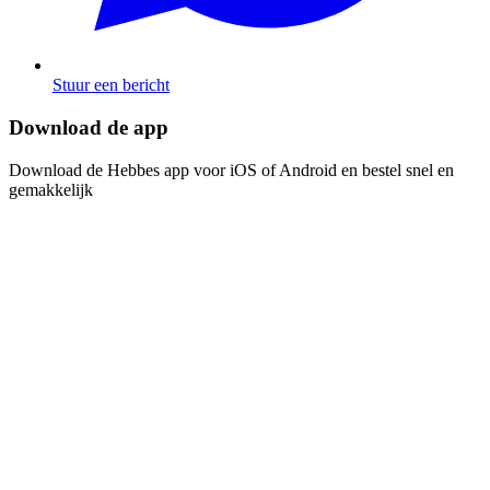
Stuur een bericht
Download de app​​​​‌ ‍ ​‍​‍‌‍ ‌ ​‍‌‍‍‌‌‍‌ ‌‍‍‌‌‍ ‍​‍​‍​ ‍‍​‍​‍‌ ​ ‌‍​‌‌‍ ‍‌‍‍‌‌ ‌​‌ ‍‌​‍ ‍‌‍‍‌‌‍ ​‍​‍​‍ ​​‍​‍‌‍‍​‌ ​‍‌‍‌‌‌‍‌‍​‍​‍​ ‍‍​‍​‍‌‍‍​‌ ‌​‌ ‌​‌ ​​​ ‍‍​‍ ​‍ ‌‍ ​‌‍ ‌‍​ ‌‍​‌‌‍ ​‌‍‍​‌‍ ‌ ​ ‌ ‌​​ ‍‍​ ​ ​ ​ ​ ​ ​ ​ ​‍ ‌‍‍‌‌‍ ‍‌ ‌​‌‍‌‌‌‍ ‍‌ ‌​​‍ ‌‍‌‌‌‍‌​‌‍‍‌‌ ‌​​‍ ‌‍ ‌‌‍ ‌‍‌​‌‍‌‌​ ‌‌ ​​‌ ​‍‌‍‌‌‌ ​ ‌‍‌‌‌‍ ‍‌ ‌​‌‍​‌‌ ‌​‌‍‍‌‌‍ ‌‍ ‍​ ‍ ‌‍‍‌‌‍‌​​ ‌‌‍‌ ‌‍ ​‌‍ ‌‍​‍‌‍​‌‌‍ ​​ ‍ ‌ ‌​‌ ‍‌‌ ​​‌‍‌‌​ ‌‌‍‌ ‌‍ ​‌‍ ‌‍​‍‌‍​‌‌‍ ​​ ‍ ‌ ​​‌‍​‌‌ ‌​‌‍‍​​ ‌‌‍‌‍‌‍ ‌‍ ‌ ‌​‌‍‌‌‌ ​‍​‍ ‍‌‍​‌‌ ​​‌ ​​‌​‌​‌‍ ‌ ‌ ‌‍ ‍‌‍ ​‌‍ ‌‍​‌‌‍‌​​‍ ‍‌ ‌​‌‍‍‌‌ ‌​‌‍ ​‌‍‌‌​ ‌‍​‍‌‍​‌‌ ​ ‌‍‌‌‌‌‌‌‌ ​‍‌‍ ​​ ‌‌‍‍​‌ ‌​‌ ‌​‌ ​​​‍‌‌​ ​ ‌​​‌​‍‌‌​ ​‍‌​‌‍​‍‌‌​ ​‍‌​‌‍‌‍ ​‌‍ ‌‍​ ‌‍​‌‌‍ ​‌‍‍​‌‍ ‌ ​ ‌ ‌​​‍‌‌​ ​ ‌​​‌​ ​ ​ ​ ​ ​ ​ ​ ​‍‌‍‌‍‍‌‌‍‌​​ ‌‌‍‌ ‌‍ ​‌‍ ‌‍​‍‌‍​‌‌‍ ​​‍‌‍‌ ‌​‌ ‍‌‌ ​​‌‍‌‌​ ‌‌‍‌ ‌‍ ​‌‍ ‌‍​‍‌‍​‌‌‍ ​​‍‌‍‌ ​​‌‍​‌‌ ‌​‌‍‍​​ ‌‌‍‌‍‌‍ ‌‍ ‌ ‌​‌‍‌‌‌ ​‍​‍ ‍‌‍​‌‌ ​​‌ ​​‌​‌​‌‍ ‌ ‌ ‌‍ ‍‌‍ ​‌‍ ‌‍​‌‌‍‌​​‍ ‍‌ ‌​‌‍‍‌‌ ‌​‌‍ ​‌‍‌‌​‍‌‍‌ ​​‌‍‌‌‌ ​‍‌ ​ ‌ ​​‌‍‌‌‌‍​ ‌ ‌​‌‍‍‌‌ ‌‍‌‍‌‌​ ‌‌ ​​‌ ‌‌‌‍​‍‌‍ ​‌‍‍‌‌ ​ ‌‍‍​‌‍‌‌‌‍‌​​‍​‍‌ ‌
Download de Hebbes app voor iOS of Android en bestel snel en
gemakkelijk​​​​‌ ‍ ​‍​‍‌‍ ‌ ​‍‌‍‍‌‌‍‌ ‌‍‍‌‌‍ ‍​‍​‍​ ‍‍​‍​‍‌ ​ ‌‍​‌‌‍ ‍‌‍‍‌‌ ‌​‌ ‍‌​‍ ‍‌‍‍‌‌‍ ​‍​‍​‍ ​​‍​‍‌‍‍​‌ ​‍‌‍‌‌‌‍‌‍​‍​‍​ ‍‍​‍​‍‌‍‍​‌ ‌​‌ ‌​‌ ​​​ ‍‍​‍ ​‍ ‌‍ ​‌‍ ‌‍​ ‌‍​‌‌‍ ​‌‍‍​‌‍ ‌ ​ ‌ ‌​​ ‍‍​ ​ ​ ​ ​ ​ ​ ​ ​‍ ‌‍‍‌‌‍ ‍‌ ‌​‌‍‌‌‌‍ ‍‌ ‌​​‍ ‌‍‌‌‌‍‌​‌‍‍‌‌ ‌​​‍ ‌‍ ‌‌‍ ‌‍‌​‌‍‌‌​ ‌‌ ​​‌ ​‍‌‍‌‌‌ ​ ‌‍‌‌‌‍ ‍‌ ‌​‌‍​‌‌ ‌​‌‍‍‌‌‍ ‌‍ ‍​ ‍ ‌‍‍‌‌‍‌​​ ‌‌‍‌ ‌‍ ​‌‍ ‌‍​‍‌‍​‌‌‍ ​​ ‍ ‌ ‌​‌ ‍‌‌ ​​‌‍‌‌​ ‌‌‍‌ ‌‍ ​‌‍ ‌‍​‍‌‍​‌‌‍ ​​ ‍ ‌ ​​‌‍​‌‌ ‌​‌‍‍​​ ‌‌‍‌‍‌‍ ‌‍ ‌ ‌​‌‍‌‌‌ ​‍​‍ ‍‌‍​‌‌ ​​‌ ​​‌​‌​‌‍ ‌ ‌ ‌‍ ‍‌‍ ​‌‍ ‌‍​‌‌‍‌​​‍ ‍‌‍‌​‌‍‌‌‌ ​ ‌‍​ ‌ ​‍‌‍‍‌‌ ​​‌ ‌​‌‍‍‌‌‍ ‌‍ ‍​ ‌‍​‍‌‍​‌‌ ​ ‌‍‌‌‌‌‌‌‌ ​‍‌‍ ​​ ‌‌‍‍​‌ ‌​‌ ‌​‌ ​​​‍‌‌​ ​ ‌​​‌​‍‌‌​ ​‍‌​‌‍​‍‌‌​ ​‍‌​‌‍‌‍ ​‌‍ ‌‍​ ‌‍​‌‌‍ ​‌‍‍​‌‍ ‌ ​ ‌ ‌​​‍‌‌​ ​ ‌​​‌​ ​ ​ ​ ​ ​ ​ ​ ​‍‌‍‌‍‍‌‌‍‌​​ ‌‌‍‌ ‌‍ ​‌‍ ‌‍​‍‌‍​‌‌‍ ​​‍‌‍‌ ‌​‌ ‍‌‌ ​​‌‍‌‌​ ‌‌‍‌ ‌‍ ​‌‍ ‌‍​‍‌‍​‌‌‍ ​​‍‌‍‌ ​​‌‍​‌‌ ‌​‌‍‍​​ ‌‌‍‌‍‌‍ ‌‍ ‌ ‌​‌‍‌‌‌ ​‍​‍ ‍‌‍​‌‌ ​​‌ ​​‌​‌​‌‍ ‌ ‌ ‌‍ ‍‌‍ ​‌‍ ‌‍​‌‌‍‌​​‍ ‍‌‍‌​‌‍‌‌‌ ​ ‌‍​ ‌ ​‍‌‍‍‌‌ ​​‌ ‌​‌‍‍‌‌‍ ‌‍ ‍​‍‌‍‌ ​​‌‍‌‌‌ ​‍‌ ​ ‌ ​​‌‍‌‌‌‍​ ‌ ‌​‌‍‍‌‌ ‌‍‌‍‌‌​ ‌‌ ​​‌ ‌‌‌‍​‍‌‍ ​‌‍‍‌‌ ​ ‌‍‍​‌‍‌‌‌‍‌​​‍​‍‌ ‌