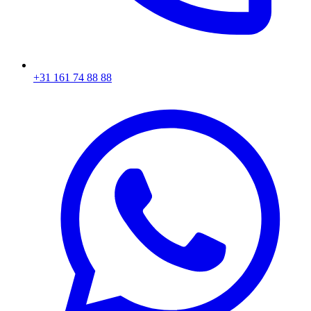
+31 161 74 88 88‬​​​​‌ ‍ ​‍​‍‌‍ ‌ ​‍‌‍‍‌‌‍‌ ‌‍‍‌‌‍ ‍​‍​‍​ ‍‍​‍​‍‌ ​ ‌‍​‌‌‍ ‍‌‍‍‌‌ ‌​‌ ‍‌​‍ ‍‌‍‍‌‌‍ ​‍​‍​‍ ​​‍​‍‌‍‍​‌ ​‍‌‍‌‌‌‍‌‍​‍​‍​ ‍‍​‍​‍‌‍‍​‌ ‌​‌ ‌​‌ ​​​ ‍‍​‍ ​‍ ‌‍ ​‌‍ ‌‍​ ‌‍​‌‌‍ ​‌‍‍​‌‍ ‌ ​ ‌ ‌​​ ‍‍​ ​ ​ ​ ​ ​ ​ ​ ​‍ ‌‍‍‌‌‍ ‍‌ ‌​‌‍‌‌‌‍ ‍‌ ‌​​‍ ‌‍‌‌‌‍‌​‌‍‍‌‌ ‌​​‍ ‌‍ ‌‌‍ ‌‍‌​‌‍‌‌​ ‌‌ ​​‌ ​‍‌‍‌‌‌ ​ ‌‍‌‌‌‍ ‍‌ ‌​‌‍​‌‌ ‌​‌‍‍‌‌‍ ‌‍ ‍​ ‍ ‌‍‍‌‌‍‌​​ ‌‌‍‌ ‌‍ ​‌‍ ‌‍​‍‌‍​‌‌‍ ​​ ‍ ‌ ‌​‌ ‍‌‌ ​​‌‍‌‌​ ‌‌‍‌ ‌‍ ​‌‍ ‌‍​‍‌‍​‌‌‍ ​​ ‍ ‌ ​​‌‍​‌‌ ‌​‌‍‍​​ ‌‌‍​ ‌‍ ‌‍ ‍‌ ‌​‌‍​‌‌‍​ ‌ ‌​​‍ ‍‌ ​​‌‍‍​‌‍ ‌‍ ‍‌‍‌‌​ ‌‍​‍‌‍​‌‌ ​ ‌‍‌‌‌‌‌‌‌ ​‍‌‍ ​​ ‌‌‍‍​‌ ‌​‌ ‌​‌ ​​​‍‌‌​ ​ ‌​​‌​‍‌‌​ ​‍‌​‌‍​‍‌‌​ ​‍‌​‌‍‌‍ ​‌‍ ‌‍​ ‌‍​‌‌‍ ​‌‍‍​‌‍ ‌ ​ ‌ ‌​​‍‌‌​ ​ ‌​​‌​ ​ ​ ​ ​ ​ ​ ​ ​‍‌‍‌‍‍‌‌‍‌​​ ‌‌‍‌ ‌‍ ​‌‍ ‌‍​‍‌‍​‌‌‍ ​​‍‌‍‌ ‌​‌ ‍‌‌ ​​‌‍‌‌​ ‌‌‍‌ ‌‍ ​‌‍ ‌‍​‍‌‍​‌‌‍ ​​‍‌‍‌ ​​‌‍​‌‌ ‌​‌‍‍​​ ‌‌‍​ ‌‍ ‌‍ ‍‌ ‌​‌‍​‌‌‍​ ‌ ‌​​‍ ‍‌ ​​‌‍‍​‌‍ ‌‍ ‍‌‍‌‌​‍‌‍‌ ​​‌‍‌‌‌ ​‍‌ ​ ‌ ​​‌‍‌‌‌‍​ ‌ ‌​‌‍‍‌‌ ‌‍‌‍‌‌​ ‌‌ ​​‌ ‌‌‌‍​‍‌‍ ​‌‍‍‌‌ ​ ‌‍‍​‌‍‌‌‌‍‌​​‍​‍‌ ‌