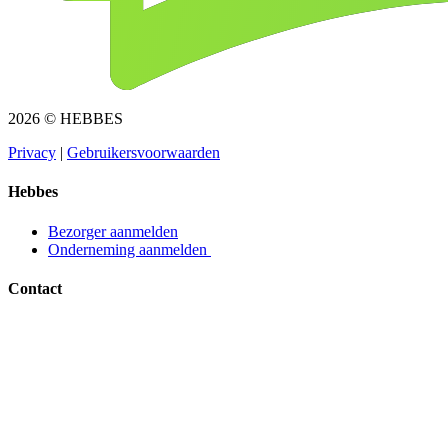
2026 © HEBBES
Privacy​​​​‌ ‍ ​‍​‍‌‍ ‌ ​‍‌‍‍‌‌‍‌ ‌‍‍‌‌‍ ‍​‍​‍​ ‍‍​‍​‍‌ ​ ‌‍​‌‌‍ ‍‌‍‍‌‌ ‌​‌ ‍‌​‍ ‍‌‍‍‌‌‍ ​‍​‍​‍ ​​‍​‍‌‍‍​‌ ​‍‌‍‌‌‌‍‌‍​‍​‍​ ‍‍​‍​‍‌‍‍​‌ ‌​‌ ‌​‌ ​​​ ‍‍​‍ ​‍ ‌‍ ​‌‍ ‌‍​ ‌‍​‌‌‍ ​‌‍‍​‌‍ ‌ ​ ‌ ‌​​ ‍‍​ ​ ​ ​ ​ ​ ​ ​ ​‍ ‌‍‍‌‌‍ ‍‌ ‌​‌‍‌‌‌‍ ‍‌ ‌​​‍ ‌‍‌‌‌‍‌​‌‍‍‌‌ ‌​​‍ ‌‍ ‌‌‍ ‌‍‌​‌‍‌‌​ ‌‌ ​​‌ ​‍‌‍‌‌‌ ​ ‌‍‌‌‌‍ ‍‌ ‌​‌‍​‌‌ ‌​‌‍‍‌‌‍ ‌‍ ‍​ ‍ ‌‍‍‌‌‍‌​​ ‌‌‍‌ ‌‍ ​‌‍ ‌‍​‍‌‍​‌‌‍ ​​ ‍ ‌ ‌​‌ ‍‌‌ ​​‌‍‌‌​ ‌‌‍‌ ‌‍ ​‌‍ ‌‍​‍‌‍​‌‌‍ ​​ ‍ ‌ ​​‌‍​‌‌ ‌​‌‍‍​​ ‌‌‍‌‍‌‍ ‌‍ ‌ ‌​‌‍‌‌‌ ​‍​‍ ‍‌‍ ​‌‍‌‌‌‍‌ ‌‍​‌‌‍ ​​‍‌‌​ ‌‌‌​​‍‌‌ ‌‍‍ ‌‍‌‌‌ ‍‌​‍‌‌​ ​ ‌​‌​​‍‌‌​ ​ ‌​‌​​‍‌‌​ ​‍​ ​‍​ ​‌​ ‍​‌‍‌‌​ ‌‍‌‍‌​‌‍‌‌‌‍‌‌​ ‌‍​ ​ ​ ‍‌​ ‌‌​ ‌​​‍‌‌​ ​‍​ ​‍​‍‌‌​ ‌‌‌​‌​​‍ ‍‌‍ ​‌‍​‌‌‍​‍‌‍‌‌‌‍ ​​ ‌‍​‍‌‍​‌‌ ​ ‌‍‌‌‌‌‌‌‌ ​‍‌‍ ​​ ‌‌‍‍​‌ ‌​‌ ‌​‌ ​​​‍‌‌​ ​ ‌​​‌​‍‌‌​ ​‍‌​‌‍​‍‌‌​ ​‍‌​‌‍‌‍ ​‌‍ ‌‍​ ‌‍​‌‌‍ ​‌‍‍​‌‍ ‌ ​ ‌ ‌​​‍‌‌​ ​ ‌​​‌​ ​ ​ ​ ​ ​ ​ ​ ​‍‌‍‌‍‍‌‌‍‌​​ ‌‌‍‌ ‌‍ ​‌‍ ‌‍​‍‌‍​‌‌‍ ​​‍‌‍‌ ‌​‌ ‍‌‌ ​​‌‍‌‌​ ‌‌‍‌ ‌‍ ​‌‍ ‌‍​‍‌‍​‌‌‍ ​​‍‌‍‌ ​​‌‍​‌‌ ‌​‌‍‍​​ ‌‌‍‌‍‌‍ ‌‍ ‌ ‌​‌‍‌‌‌ ​‍​‍ ‍‌‍ ​‌‍‌‌‌‍‌ ‌‍​‌‌‍ ​​‍‌‌​ ‌‌‌​​‍‌‌ ‌‍‍ ‌‍‌‌‌ ‍‌​‍‌‌​ ​ ‌​‌​​‍‌‌​ ​ ‌​‌​​‍‌‌​ ​‍​ ​‍​ ​‌​ ‍​‌‍‌‌​ ‌‍‌‍‌​‌‍‌‌‌‍‌‌​ ‌‍​ ​ ​ ‍‌​ ‌‌​ ‌​​‍‌‌​ ​‍​ ​‍​‍‌‌​ ‌‌‌​‌​​‍ ‍‌‍ ​‌‍​‌‌‍​‍‌‍‌‌‌‍ ​​‍‌‍‌ ​​‌‍‌‌‌ ​‍‌ ​ ‌ ​​‌‍‌‌‌‍​ ‌ ‌​‌‍‍‌‌ ‌‍‌‍‌‌​ ‌‌ ​​‌ ‌‌‌‍​‍‌‍ ​‌‍‍‌‌ ​ ‌‍‍​‌‍‌‌‌‍‌​​‍​‍‌ ‌
|
Gebruikersvoorwaarden​​​​‌ ‍ ​‍​‍‌‍ ‌ ​‍‌‍‍‌‌‍‌ ‌‍‍‌‌‍ ‍​‍​‍​ ‍‍​‍​‍‌ ​ ‌‍​‌‌‍ ‍‌‍‍‌‌ ‌​‌ ‍‌​‍ ‍‌‍‍‌‌‍ ​‍​‍​‍ ​​‍​‍‌‍‍​‌ ​‍‌‍‌‌‌‍‌‍​‍​‍​ ‍‍​‍​‍‌‍‍​‌ ‌​‌ ‌​‌ ​​​ ‍‍​‍ ​‍ ‌‍ ​‌‍ ‌‍​ ‌‍​‌‌‍ ​‌‍‍​‌‍ ‌ ​ ‌ ‌​​ ‍‍​ ​ ​ ​ ​ ​ ​ ​ ​‍ ‌‍‍‌‌‍ ‍‌ ‌​‌‍‌‌‌‍ ‍‌ ‌​​‍ ‌‍‌‌‌‍‌​‌‍‍‌‌ ‌​​‍ ‌‍ ‌‌‍ ‌‍‌​‌‍‌‌​ ‌‌ ​​‌ ​‍‌‍‌‌‌ ​ ‌‍‌‌‌‍ ‍‌ ‌​‌‍​‌‌ ‌​‌‍‍‌‌‍ ‌‍ ‍​ ‍ ‌‍‍‌‌‍‌​​ ‌‌‍‌ ‌‍ ​‌‍ ‌‍​‍‌‍​‌‌‍ ​​ ‍ ‌ ‌​‌ ‍‌‌ ​​‌‍‌‌​ ‌‌‍‌ ‌‍ ​‌‍ ‌‍​‍‌‍​‌‌‍ ​​ ‍ ‌ ​​‌‍​‌‌ ‌​‌‍‍​​ ‌‌‍‌‍‌‍ ‌‍ ‌ ‌​‌‍‌‌‌ ​‍​‍ ‍‌‍ ​‌‍‌‌‌‍‌ ‌‍​‌‌‍ ​​‍‌‌​ ‌‌‌​​‍‌‌ ‌‍‍ ‌‍‌‌‌ ‍‌​‍‌‌​ ​ ‌​‌​​‍‌‌​ ​ ‌​‌​​‍‌‌​ ​‍​ ​‍​ ​​‌‍​ ‌‍‌‍​ ‌‍​ ‌​‌‍‌​​ ​ ‌‍‌‌​ ​ ​ ​‌​ ‍‌​ ​‍​‍‌‌​ ​‍​ ​‍​‍‌‌​ ‌‌‌​‌​​‍ ‍‌‍ ​‌‍​‌‌‍​‍‌‍‌‌‌‍ ​​ ‌‍​‍‌‍​‌‌ ​ ‌‍‌‌‌‌‌‌‌ ​‍‌‍ ​​ ‌‌‍‍​‌ ‌​‌ ‌​‌ ​​​‍‌‌​ ​ ‌​​‌​‍‌‌​ ​‍‌​‌‍​‍‌‌​ ​‍‌​‌‍‌‍ ​‌‍ ‌‍​ ‌‍​‌‌‍ ​‌‍‍​‌‍ ‌ ​ ‌ ‌​​‍‌‌​ ​ ‌​​‌​ ​ ​ ​ ​ ​ ​ ​ ​‍‌‍‌‍‍‌‌‍‌​​ ‌‌‍‌ ‌‍ ​‌‍ ‌‍​‍‌‍​‌‌‍ ​​‍‌‍‌ ‌​‌ ‍‌‌ ​​‌‍‌‌​ ‌‌‍‌ ‌‍ ​‌‍ ‌‍​‍‌‍​‌‌‍ ​​‍‌‍‌ ​​‌‍​‌‌ ‌​‌‍‍​​ ‌‌‍‌‍‌‍ ‌‍ ‌ ‌​‌‍‌‌‌ ​‍​‍ ‍‌‍ ​‌‍‌‌‌‍‌ ‌‍​‌‌‍ ​​‍‌‌​ ‌‌‌​​‍‌‌ ‌‍‍ ‌‍‌‌‌ ‍‌​‍‌‌​ ​ ‌​‌​​‍‌‌​ ​ ‌​‌​​‍‌‌​ ​‍​ ​‍​ ​​‌‍​ ‌‍‌‍​ ‌‍​ ‌​‌‍‌​​ ​ ‌‍‌‌​ ​ ​ ​‌​ ‍‌​ ​‍​‍‌‌​ ​‍​ ​‍​‍‌‌​ ‌‌‌​‌​​‍ ‍‌‍ ​‌‍​‌‌‍​‍‌‍‌‌‌‍ ​​‍‌‍‌ ​​‌‍‌‌‌ ​‍‌ ​ ‌ ​​‌‍‌‌‌‍​ ‌ ‌​‌‍‍‌‌ ‌‍‌‍‌‌​ ‌‌ ​​‌ ‌‌‌‍​‍‌‍ ​‌‍‍‌‌ ​ ‌‍‍​‌‍‌‌‌‍‌​​‍​‍‌ ‌
Hebbes
Bezorger aanmelden​​​​‌ ‍ ​‍​‍‌‍ ‌ ​‍‌‍‍‌‌‍‌ ‌‍‍‌‌‍ ‍​‍​‍​ ‍‍​‍​‍‌ ​ ‌‍​‌‌‍ ‍‌‍‍‌‌ ‌​‌ ‍‌​‍ ‍‌‍‍‌‌‍ ​‍​‍​‍ ​​‍​‍‌‍‍​‌ ​‍‌‍‌‌‌‍‌‍​‍​‍​ ‍‍​‍​‍‌‍‍​‌ ‌​‌ ‌​‌ ​​​ ‍‍​‍ ​‍ ‌‍ ​‌‍ ‌‍​ ‌‍​‌‌‍ ​‌‍‍​‌‍ ‌ ​ ‌ ‌​​ ‍‍​ ​ ​ ​ ​ ​ ​ ​ ​‍ ‌‍‍‌‌‍ ‍‌ ‌​‌‍‌‌‌‍ ‍‌ ‌​​‍ ‌‍‌‌‌‍‌​‌‍‍‌‌ ‌​​‍ ‌‍ ‌‌‍ ‌‍‌​‌‍‌‌​ ‌‌ ​​‌ ​‍‌‍‌‌‌ ​ ‌‍‌‌‌‍ ‍‌ ‌​‌‍​‌‌ ‌​‌‍‍‌‌‍ ‌‍ ‍​ ‍ ‌‍‍‌‌‍‌​​ ‌‌‍‌ ‌‍ ​‌‍ ‌‍​‍‌‍​‌‌‍ ​​ ‍ ‌ ‌​‌ ‍‌‌ ​​‌‍‌‌​ ‌‌‍‌ ‌‍ ​‌‍ ‌‍​‍‌‍​‌‌‍ ​​ ‍ ‌ ​​‌‍​‌‌ ‌​‌‍‍​​ ‌‌‍‌‍‌‍ ‌‍ ‌ ‌​‌‍‌‌‌ ​‍​‍ ‍‌ ​​‌‍​‌‌‍‌ ‌‍‌‌‌ ​ ​‍‌‌​ ‌‌‌​​‍‌‌ ‌‍‍ ‌‍‌‌‌ ‍‌​‍‌‌​ ​ ‌​‌​​‍‌‌​ ​ ‌​‌​​‍‌‌​ ​‍​ ​‍​ ‌ ​ ​‌‌‍​‍‌‍​ ​ ‌‌​ ‌ ​ ​‌​ ​‍​ ‌​​ ​​‌‍‌‌​ ‍‌​‍‌‌​ ​‍​ ​‍​‍‌‌​ ‌‌‌​‌​​‍ ‍‌‍ ​‌‍​‌‌‍​‍‌‍‌‌‌‍ ​​ ‌‍​‍‌‍​‌‌ ​ ‌‍‌‌‌‌‌‌‌ ​‍‌‍ ​​ ‌‌‍‍​‌ ‌​‌ ‌​‌ ​​​‍‌‌​ ​ ‌​​‌​‍‌‌​ ​‍‌​‌‍​‍‌‌​ ​‍‌​‌‍‌‍ ​‌‍ ‌‍​ ‌‍​‌‌‍ ​‌‍‍​‌‍ ‌ ​ ‌ ‌​​‍‌‌​ ​ ‌​​‌​ ​ ​ ​ ​ ​ ​ ​ ​‍‌‍‌‍‍‌‌‍‌​​ ‌‌‍‌ ‌‍ ​‌‍ ‌‍​‍‌‍​‌‌‍ ​​‍‌‍‌ ‌​‌ ‍‌‌ ​​‌‍‌‌​ ‌‌‍‌ ‌‍ ​‌‍ ‌‍​‍‌‍​‌‌‍ ​​‍‌‍‌ ​​‌‍​‌‌ ‌​‌‍‍​​ ‌‌‍‌‍‌‍ ‌‍ ‌ ‌​‌‍‌‌‌ ​‍​‍ ‍‌ ​​‌‍​‌‌‍‌ ‌‍‌‌‌ ​ ​‍‌‌​ ‌‌‌​​‍‌‌ ‌‍‍ ‌‍‌‌‌ ‍‌​‍‌‌​ ​ ‌​‌​​‍‌‌​ ​ ‌​‌​​‍‌‌​ ​‍​ ​‍​ ‌ ​ ​‌‌‍​‍‌‍​ ​ ‌‌​ ‌ ​ ​‌​ ​‍​ ‌​​ ​​‌‍‌‌​ ‍‌​‍‌‌​ ​‍​ ​‍​‍‌‌​ ‌‌‌​‌​​‍ ‍‌‍ ​‌‍​‌‌‍​‍‌‍‌‌‌‍ ​​‍‌‍‌ ​​‌‍‌‌‌ ​‍‌ ​ ‌ ​​‌‍‌‌‌‍​ ‌ ‌​‌‍‍‌‌ ‌‍‌‍‌‌​ ‌‌ ​​‌ ‌‌‌‍​‍‌‍ ​‌‍‍‌‌ ​ ‌‍‍​‌‍‌‌‌‍‌​​‍​‍‌ ‌
Onderneming aanmelden ​​​​‌ ‍ ​‍​‍‌‍ ‌ ​‍‌‍‍‌‌‍‌ ‌‍‍‌‌‍ ‍​‍​‍​ ‍‍​‍​‍‌ ​ ‌‍​‌‌‍ ‍‌‍‍‌‌ ‌​‌ ‍‌​‍ ‍‌‍‍‌‌‍ ​‍​‍​‍ ​​‍​‍‌‍‍​‌ ​‍‌‍‌‌‌‍‌‍​‍​‍​ ‍‍​‍​‍‌‍‍​‌ ‌​‌ ‌​‌ ​​​ ‍‍​‍ ​‍ ‌‍ ​‌‍ ‌‍​ ‌‍​‌‌‍ ​‌‍‍​‌‍ ‌ ​ ‌ ‌​​ ‍‍​ ​ ​ ​ ​ ​ ​ ​ ​‍ ‌‍‍‌‌‍ ‍‌ ‌​‌‍‌‌‌‍ ‍‌ ‌​​‍ ‌‍‌‌‌‍‌​‌‍‍‌‌ ‌​​‍ ‌‍ ‌‌‍ ‌‍‌​‌‍‌‌​ ‌‌ ​​‌ ​‍‌‍‌‌‌ ​ ‌‍‌‌‌‍ ‍‌ ‌​‌‍​‌‌ ‌​‌‍‍‌‌‍ ‌‍ ‍​ ‍ ‌‍‍‌‌‍‌​​ ‌‌‍‌ ‌‍ ​‌‍ ‌‍​‍‌‍​‌‌‍ ​​ ‍ ‌ ‌​‌ ‍‌‌ ​​‌‍‌‌​ ‌‌‍‌ ‌‍ ​‌‍ ‌‍​‍‌‍​‌‌‍ ​​ ‍ ‌ ​​‌‍​‌‌ ‌​‌‍‍​​ ‌‌‍‌‍‌‍ ‌‍ ‌ ‌​‌‍‌‌‌ ​‍​‍ ‍‌ ​​‌‍​‌‌‍‌ ‌‍‌‌‌ ​ ​‍‌‌​ ‌‌‌​​‍‌‌ ‌‍‍ ‌‍‌‌‌ ‍‌​‍‌‌​ ​ ‌​‌​​‍‌‌​ ​ ‌​‌​​‍‌‌​ ​‍​ ​‍​ ‌ ​ ‌ ​ ‍‌​ ​ ​ ​‌‌‍​ ‌‍​‌​ ‌‍​ ​‌‌‍​‍​ ‌‍‌‍​ ​‍‌‌​ ​‍​ ​‍​‍‌‌​ ‌‌‌​‌​​‍ ‍‌‍ ​‌‍​‌‌‍​‍‌‍‌‌‌‍ ​​ ‌‍​‍‌‍​‌‌ ​ ‌‍‌‌‌‌‌‌‌ ​‍‌‍ ​​ ‌‌‍‍​‌ ‌​‌ ‌​‌ ​​​‍‌‌​ ​ ‌​​‌​‍‌‌​ ​‍‌​‌‍​‍‌‌​ ​‍‌​‌‍‌‍ ​‌‍ ‌‍​ ‌‍​‌‌‍ ​‌‍‍​‌‍ ‌ ​ ‌ ‌​​‍‌‌​ ​ ‌​​‌​ ​ ​ ​ ​ ​ ​ ​ ​‍‌‍‌‍‍‌‌‍‌​​ ‌‌‍‌ ‌‍ ​‌‍ ‌‍​‍‌‍​‌‌‍ ​​‍‌‍‌ ‌​‌ ‍‌‌ ​​‌‍‌‌​ ‌‌‍‌ ‌‍ ​‌‍ ‌‍​‍‌‍​‌‌‍ ​​‍‌‍‌ ​​‌‍​‌‌ ‌​‌‍‍​​ ‌‌‍‌‍‌‍ ‌‍ ‌ ‌​‌‍‌‌‌ ​‍​‍ ‍‌ ​​‌‍​‌‌‍‌ ‌‍‌‌‌ ​ ​‍‌‌​ ‌‌‌​​‍‌‌ ‌‍‍ ‌‍‌‌‌ ‍‌​‍‌‌​ ​ ‌​‌​​‍‌‌​ ​ ‌​‌​​‍‌‌​ ​‍​ ​‍​ ‌ ​ ‌ ​ ‍‌​ ​ ​ ​‌‌‍​ ‌‍​‌​ ‌‍​ ​‌‌‍​‍​ ‌‍‌‍​ ​‍‌‌​ ​‍​ ​‍​‍‌‌​ ‌‌‌​‌​​‍ ‍‌‍ ​‌‍​‌‌‍​‍‌‍‌‌‌‍ ​​‍‌‍‌ ​​‌‍‌‌‌ ​‍‌ ​ ‌ ​​‌‍‌‌‌‍​ ‌ ‌​‌‍‍‌‌ ‌‍‌‍‌‌​ ‌‌ ​​‌ ‌‌‌‍​‍‌‍ ​‌‍‍‌‌ ​ ‌‍‍​‌‍‌‌‌‍‌​​‍​‍‌ ‌
Contact