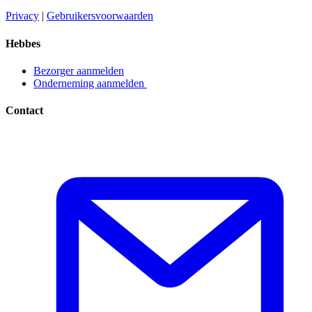
Privacy​​​​‌ ‍ ​‍​‍‌‍ ‌ ​‍‌‍‍‌‌‍‌ ‌‍‍‌‌‍ ‍​‍​‍​ ‍‍​‍​‍‌ ​ ‌‍​‌‌‍ ‍‌‍‍‌‌ ‌​‌ ‍‌​‍ ‍‌‍‍‌‌‍ ​‍​‍​‍ ​​‍​‍‌‍‍​‌ ​‍‌‍‌‌‌‍‌‍​‍​‍​ ‍‍​‍​‍‌‍‍​‌ ‌​‌ ‌​‌ ​​​ ‍‍​‍ ​‍ ‌‍ ​‌‍ ‌‍​ ‌‍​‌‌‍ ​‌‍‍​‌‍ ‌ ​ ‌ ‌​​ ‍‍​ ​ ​ ​ ​ ​ ​ ​ ​‍ ‌‍‍‌‌‍ ‍‌ ‌​‌‍‌‌‌‍ ‍‌ ‌​​‍ ‌‍‌‌‌‍‌​‌‍‍‌‌ ‌​​‍ ‌‍ ‌‌‍ ‌‍‌​‌‍‌‌​ ‌‌ ​​‌ ​‍‌‍‌‌‌ ​ ‌‍‌‌‌‍ ‍‌ ‌​‌‍​‌‌ ‌​‌‍‍‌‌‍ ‌‍ ‍​ ‍ ‌‍‍‌‌‍‌​​ ‌‌‍‌ ‌‍ ​‌‍ ‌‍​‍‌‍​‌‌‍ ​​ ‍ ‌ ‌​‌ ‍‌‌ ​​‌‍‌‌​ ‌‌‍‌ ‌‍ ​‌‍ ‌‍​‍‌‍​‌‌‍ ​​ ‍ ‌ ​​‌‍​‌‌ ‌​‌‍‍​​ ‌‌‍‌‍‌‍ ‌‍ ‌ ‌​‌‍‌‌‌ ​‍​‍ ‍‌‍ ​‌‍‌‌‌‍‌ ‌‍​‌‌‍ ​​‍‌‌​ ‌‌‌​​‍‌‌ ‌‍‍ ‌‍‌‌‌ ‍‌​‍‌‌​ ​ ‌​‌​​‍‌‌​ ​ ‌​‌​​‍‌‌​ ​‍​ ​‍​ ​‌​ ‍​‌‍‌‌​ ‌‍‌‍‌​‌‍‌‌‌‍‌‌​ ‌‍​ ​ ​ ‍‌​ ‌‌​ ‌​​‍‌‌​ ​‍​ ​‍​‍‌‌​ ‌‌‌​‌​​‍ ‍‌‍ ​‌‍​‌‌‍​‍‌‍‌‌‌‍ ​​ ‌‍​‍‌‍​‌‌ ​ ‌‍‌‌‌‌‌‌‌ ​‍‌‍ ​​ ‌‌‍‍​‌ ‌​‌ ‌​‌ ​​​‍‌‌​ ​ ‌​​‌​‍‌‌​ ​‍‌​‌‍​‍‌‌​ ​‍‌​‌‍‌‍ ​‌‍ ‌‍​ ‌‍​‌‌‍ ​‌‍‍​‌‍ ‌ ​ ‌ ‌​​‍‌‌​ ​ ‌​​‌​ ​ ​ ​ ​ ​ ​ ​ ​‍‌‍‌‍‍‌‌‍‌​​ ‌‌‍‌ ‌‍ ​‌‍ ‌‍​‍‌‍​‌‌‍ ​​‍‌‍‌ ‌​‌ ‍‌‌ ​​‌‍‌‌​ ‌‌‍‌ ‌‍ ​‌‍ ‌‍​‍‌‍​‌‌‍ ​​‍‌‍‌ ​​‌‍​‌‌ ‌​‌‍‍​​ ‌‌‍‌‍‌‍ ‌‍ ‌ ‌​‌‍‌‌‌ ​‍​‍ ‍‌‍ ​‌‍‌‌‌‍‌ ‌‍​‌‌‍ ​​‍‌‌​ ‌‌‌​​‍‌‌ ‌‍‍ ‌‍‌‌‌ ‍‌​‍‌‌​ ​ ‌​‌​​‍‌‌​ ​ ‌​‌​​‍‌‌​ ​‍​ ​‍​ ​‌​ ‍​‌‍‌‌​ ‌‍‌‍‌​‌‍‌‌‌‍‌‌​ ‌‍​ ​ ​ ‍‌​ ‌‌​ ‌​​‍‌‌​ ​‍​ ​‍​‍‌‌​ ‌‌‌​‌​​‍ ‍‌‍ ​‌‍​‌‌‍​‍‌‍‌‌‌‍ ​​‍‌‍‌ ​​‌‍‌‌‌ ​‍‌ ​ ‌ ​​‌‍‌‌‌‍​ ‌ ‌​‌‍‍‌‌ ‌‍‌‍‌‌​ ‌‌ ​​‌ ‌‌‌‍​‍‌‍ ​‌‍‍‌‌ ​ ‌‍‍​‌‍‌‌‌‍‌​​‍​‍‌ ‌
|
Gebruikersvoorwaarden​​​​‌ ‍ ​‍​‍‌‍ ‌ ​‍‌‍‍‌‌‍‌ ‌‍‍‌‌‍ ‍​‍​‍​ ‍‍​‍​‍‌ ​ ‌‍​‌‌‍ ‍‌‍‍‌‌ ‌​‌ ‍‌​‍ ‍‌‍‍‌‌‍ ​‍​‍​‍ ​​‍​‍‌‍‍​‌ ​‍‌‍‌‌‌‍‌‍​‍​‍​ ‍‍​‍​‍‌‍‍​‌ ‌​‌ ‌​‌ ​​​ ‍‍​‍ ​‍ ‌‍ ​‌‍ ‌‍​ ‌‍​‌‌‍ ​‌‍‍​‌‍ ‌ ​ ‌ ‌​​ ‍‍​ ​ ​ ​ ​ ​ ​ ​ ​‍ ‌‍‍‌‌‍ ‍‌ ‌​‌‍‌‌‌‍ ‍‌ ‌​​‍ ‌‍‌‌‌‍‌​‌‍‍‌‌ ‌​​‍ ‌‍ ‌‌‍ ‌‍‌​‌‍‌‌​ ‌‌ ​​‌ ​‍‌‍‌‌‌ ​ ‌‍‌‌‌‍ ‍‌ ‌​‌‍​‌‌ ‌​‌‍‍‌‌‍ ‌‍ ‍​ ‍ ‌‍‍‌‌‍‌​​ ‌‌‍‌ ‌‍ ​‌‍ ‌‍​‍‌‍​‌‌‍ ​​ ‍ ‌ ‌​‌ ‍‌‌ ​​‌‍‌‌​ ‌‌‍‌ ‌‍ ​‌‍ ‌‍​‍‌‍​‌‌‍ ​​ ‍ ‌ ​​‌‍​‌‌ ‌​‌‍‍​​ ‌‌‍‌‍‌‍ ‌‍ ‌ ‌​‌‍‌‌‌ ​‍​‍ ‍‌‍ ​‌‍‌‌‌‍‌ ‌‍​‌‌‍ ​​‍‌‌​ ‌‌‌​​‍‌‌ ‌‍‍ ‌‍‌‌‌ ‍‌​‍‌‌​ ​ ‌​‌​​‍‌‌​ ​ ‌​‌​​‍‌‌​ ​‍​ ​‍​ ​​‌‍​ ‌‍‌‍​ ‌‍​ ‌​‌‍‌​​ ​ ‌‍‌‌​ ​ ​ ​‌​ ‍‌​ ​‍​‍‌‌​ ​‍​ ​‍​‍‌‌​ ‌‌‌​‌​​‍ ‍‌‍ ​‌‍​‌‌‍​‍‌‍‌‌‌‍ ​​ ‌‍​‍‌‍​‌‌ ​ ‌‍‌‌‌‌‌‌‌ ​‍‌‍ ​​ ‌‌‍‍​‌ ‌​‌ ‌​‌ ​​​‍‌‌​ ​ ‌​​‌​‍‌‌​ ​‍‌​‌‍​‍‌‌​ ​‍‌​‌‍‌‍ ​‌‍ ‌‍​ ‌‍​‌‌‍ ​‌‍‍​‌‍ ‌ ​ ‌ ‌​​‍‌‌​ ​ ‌​​‌​ ​ ​ ​ ​ ​ ​ ​ ​‍‌‍‌‍‍‌‌‍‌​​ ‌‌‍‌ ‌‍ ​‌‍ ‌‍​‍‌‍​‌‌‍ ​​‍‌‍‌ ‌​‌ ‍‌‌ ​​‌‍‌‌​ ‌‌‍‌ ‌‍ ​‌‍ ‌‍​‍‌‍​‌‌‍ ​​‍‌‍‌ ​​‌‍​‌‌ ‌​‌‍‍​​ ‌‌‍‌‍‌‍ ‌‍ ‌ ‌​‌‍‌‌‌ ​‍​‍ ‍‌‍ ​‌‍‌‌‌‍‌ ‌‍​‌‌‍ ​​‍‌‌​ ‌‌‌​​‍‌‌ ‌‍‍ ‌‍‌‌‌ ‍‌​‍‌‌​ ​ ‌​‌​​‍‌‌​ ​ ‌​‌​​‍‌‌​ ​‍​ ​‍​ ​​‌‍​ ‌‍‌‍​ ‌‍​ ‌​‌‍‌​​ ​ ‌‍‌‌​ ​ ​ ​‌​ ‍‌​ ​‍​‍‌‌​ ​‍​ ​‍​‍‌‌​ ‌‌‌​‌​​‍ ‍‌‍ ​‌‍​‌‌‍​‍‌‍‌‌‌‍ ​​‍‌‍‌ ​​‌‍‌‌‌ ​‍‌ ​ ‌ ​​‌‍‌‌‌‍​ ‌ ‌​‌‍‍‌‌ ‌‍‌‍‌‌​ ‌‌ ​​‌ ‌‌‌‍​‍‌‍ ​‌‍‍‌‌ ​ ‌‍‍​‌‍‌‌‌‍‌​​‍​‍‌ ‌
Hebbes
Bezorger aanmelden​​​​‌ ‍ ​‍​‍‌‍ ‌ ​‍‌‍‍‌‌‍‌ ‌‍‍‌‌‍ ‍​‍​‍​ ‍‍​‍​‍‌ ​ ‌‍​‌‌‍ ‍‌‍‍‌‌ ‌​‌ ‍‌​‍ ‍‌‍‍‌‌‍ ​‍​‍​‍ ​​‍​‍‌‍‍​‌ ​‍‌‍‌‌‌‍‌‍​‍​‍​ ‍‍​‍​‍‌‍‍​‌ ‌​‌ ‌​‌ ​​​ ‍‍​‍ ​‍ ‌‍ ​‌‍ ‌‍​ ‌‍​‌‌‍ ​‌‍‍​‌‍ ‌ ​ ‌ ‌​​ ‍‍​ ​ ​ ​ ​ ​ ​ ​ ​‍ ‌‍‍‌‌‍ ‍‌ ‌​‌‍‌‌‌‍ ‍‌ ‌​​‍ ‌‍‌‌‌‍‌​‌‍‍‌‌ ‌​​‍ ‌‍ ‌‌‍ ‌‍‌​‌‍‌‌​ ‌‌ ​​‌ ​‍‌‍‌‌‌ ​ ‌‍‌‌‌‍ ‍‌ ‌​‌‍​‌‌ ‌​‌‍‍‌‌‍ ‌‍ ‍​ ‍ ‌‍‍‌‌‍‌​​ ‌‌‍‌ ‌‍ ​‌‍ ‌‍​‍‌‍​‌‌‍ ​​ ‍ ‌ ‌​‌ ‍‌‌ ​​‌‍‌‌​ ‌‌‍‌ ‌‍ ​‌‍ ‌‍​‍‌‍​‌‌‍ ​​ ‍ ‌ ​​‌‍​‌‌ ‌​‌‍‍​​ ‌‌‍‌‍‌‍ ‌‍ ‌ ‌​‌‍‌‌‌ ​‍​‍ ‍‌ ​​‌‍​‌‌‍‌ ‌‍‌‌‌ ​ ​‍‌‌​ ‌‌‌​​‍‌‌ ‌‍‍ ‌‍‌‌‌ ‍‌​‍‌‌​ ​ ‌​‌​​‍‌‌​ ​ ‌​‌​​‍‌‌​ ​‍​ ​‍​ ‌ ​ ​‌‌‍​‍‌‍​ ​ ‌‌​ ‌ ​ ​‌​ ​‍​ ‌​​ ​​‌‍‌‌​ ‍‌​‍‌‌​ ​‍​ ​‍​‍‌‌​ ‌‌‌​‌​​‍ ‍‌‍ ​‌‍​‌‌‍​‍‌‍‌‌‌‍ ​​ ‌‍​‍‌‍​‌‌ ​ ‌‍‌‌‌‌‌‌‌ ​‍‌‍ ​​ ‌‌‍‍​‌ ‌​‌ ‌​‌ ​​​‍‌‌​ ​ ‌​​‌​‍‌‌​ ​‍‌​‌‍​‍‌‌​ ​‍‌​‌‍‌‍ ​‌‍ ‌‍​ ‌‍​‌‌‍ ​‌‍‍​‌‍ ‌ ​ ‌ ‌​​‍‌‌​ ​ ‌​​‌​ ​ ​ ​ ​ ​ ​ ​ ​‍‌‍‌‍‍‌‌‍‌​​ ‌‌‍‌ ‌‍ ​‌‍ ‌‍​‍‌‍​‌‌‍ ​​‍‌‍‌ ‌​‌ ‍‌‌ ​​‌‍‌‌​ ‌‌‍‌ ‌‍ ​‌‍ ‌‍​‍‌‍​‌‌‍ ​​‍‌‍‌ ​​‌‍​‌‌ ‌​‌‍‍​​ ‌‌‍‌‍‌‍ ‌‍ ‌ ‌​‌‍‌‌‌ ​‍​‍ ‍‌ ​​‌‍​‌‌‍‌ ‌‍‌‌‌ ​ ​‍‌‌​ ‌‌‌​​‍‌‌ ‌‍‍ ‌‍‌‌‌ ‍‌​‍‌‌​ ​ ‌​‌​​‍‌‌​ ​ ‌​‌​​‍‌‌​ ​‍​ ​‍​ ‌ ​ ​‌‌‍​‍‌‍​ ​ ‌‌​ ‌ ​ ​‌​ ​‍​ ‌​​ ​​‌‍‌‌​ ‍‌​‍‌‌​ ​‍​ ​‍​‍‌‌​ ‌‌‌​‌​​‍ ‍‌‍ ​‌‍​‌‌‍​‍‌‍‌‌‌‍ ​​‍‌‍‌ ​​‌‍‌‌‌ ​‍‌ ​ ‌ ​​‌‍‌‌‌‍​ ‌ ‌​‌‍‍‌‌ ‌‍‌‍‌‌​ ‌‌ ​​‌ ‌‌‌‍​‍‌‍ ​‌‍‍‌‌ ​ ‌‍‍​‌‍‌‌‌‍‌​​‍​‍‌ ‌
Onderneming aanmelden ​​​​‌ ‍ ​‍​‍‌‍ ‌ ​‍‌‍‍‌‌‍‌ ‌‍‍‌‌‍ ‍​‍​‍​ ‍‍​‍​‍‌ ​ ‌‍​‌‌‍ ‍‌‍‍‌‌ ‌​‌ ‍‌​‍ ‍‌‍‍‌‌‍ ​‍​‍​‍ ​​‍​‍‌‍‍​‌ ​‍‌‍‌‌‌‍‌‍​‍​‍​ ‍‍​‍​‍‌‍‍​‌ ‌​‌ ‌​‌ ​​​ ‍‍​‍ ​‍ ‌‍ ​‌‍ ‌‍​ ‌‍​‌‌‍ ​‌‍‍​‌‍ ‌ ​ ‌ ‌​​ ‍‍​ ​ ​ ​ ​ ​ ​ ​ ​‍ ‌‍‍‌‌‍ ‍‌ ‌​‌‍‌‌‌‍ ‍‌ ‌​​‍ ‌‍‌‌‌‍‌​‌‍‍‌‌ ‌​​‍ ‌‍ ‌‌‍ ‌‍‌​‌‍‌‌​ ‌‌ ​​‌ ​‍‌‍‌‌‌ ​ ‌‍‌‌‌‍ ‍‌ ‌​‌‍​‌‌ ‌​‌‍‍‌‌‍ ‌‍ ‍​ ‍ ‌‍‍‌‌‍‌​​ ‌‌‍‌ ‌‍ ​‌‍ ‌‍​‍‌‍​‌‌‍ ​​ ‍ ‌ ‌​‌ ‍‌‌ ​​‌‍‌‌​ ‌‌‍‌ ‌‍ ​‌‍ ‌‍​‍‌‍​‌‌‍ ​​ ‍ ‌ ​​‌‍​‌‌ ‌​‌‍‍​​ ‌‌‍‌‍‌‍ ‌‍ ‌ ‌​‌‍‌‌‌ ​‍​‍ ‍‌ ​​‌‍​‌‌‍‌ ‌‍‌‌‌ ​ ​‍‌‌​ ‌‌‌​​‍‌‌ ‌‍‍ ‌‍‌‌‌ ‍‌​‍‌‌​ ​ ‌​‌​​‍‌‌​ ​ ‌​‌​​‍‌‌​ ​‍​ ​‍​ ‌ ​ ‌ ​ ‍‌​ ​ ​ ​‌‌‍​ ‌‍​‌​ ‌‍​ ​‌‌‍​‍​ ‌‍‌‍​ ​‍‌‌​ ​‍​ ​‍​‍‌‌​ ‌‌‌​‌​​‍ ‍‌‍ ​‌‍​‌‌‍​‍‌‍‌‌‌‍ ​​ ‌‍​‍‌‍​‌‌ ​ ‌‍‌‌‌‌‌‌‌ ​‍‌‍ ​​ ‌‌‍‍​‌ ‌​‌ ‌​‌ ​​​‍‌‌​ ​ ‌​​‌​‍‌‌​ ​‍‌​‌‍​‍‌‌​ ​‍‌​‌‍‌‍ ​‌‍ ‌‍​ ‌‍​‌‌‍ ​‌‍‍​‌‍ ‌ ​ ‌ ‌​​‍‌‌​ ​ ‌​​‌​ ​ ​ ​ ​ ​ ​ ​ ​‍‌‍‌‍‍‌‌‍‌​​ ‌‌‍‌ ‌‍ ​‌‍ ‌‍​‍‌‍​‌‌‍ ​​‍‌‍‌ ‌​‌ ‍‌‌ ​​‌‍‌‌​ ‌‌‍‌ ‌‍ ​‌‍ ‌‍​‍‌‍​‌‌‍ ​​‍‌‍‌ ​​‌‍​‌‌ ‌​‌‍‍​​ ‌‌‍‌‍‌‍ ‌‍ ‌ ‌​‌‍‌‌‌ ​‍​‍ ‍‌ ​​‌‍​‌‌‍‌ ‌‍‌‌‌ ​ ​‍‌‌​ ‌‌‌​​‍‌‌ ‌‍‍ ‌‍‌‌‌ ‍‌​‍‌‌​ ​ ‌​‌​​‍‌‌​ ​ ‌​‌​​‍‌‌​ ​‍​ ​‍​ ‌ ​ ‌ ​ ‍‌​ ​ ​ ​‌‌‍​ ‌‍​‌​ ‌‍​ ​‌‌‍​‍​ ‌‍‌‍​ ​‍‌‌​ ​‍​ ​‍​‍‌‌​ ‌‌‌​‌​​‍ ‍‌‍ ​‌‍​‌‌‍​‍‌‍‌‌‌‍ ​​‍‌‍‌ ​​‌‍‌‌‌ ​‍‌ ​ ‌ ​​‌‍‌‌‌‍​ ‌ ‌​‌‍‍‌‌ ‌‍‌‍‌‌​ ‌‌ ​​‌ ‌‌‌‍​‍‌‍ ​‌‍‍‌‌ ​ ‌‍‍​‌‍‌‌‌‍‌​​‍​‍‌ ‌
Contact