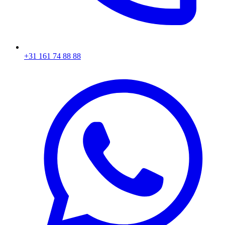
+31 161 74 88 88‬​​​​‌ ‍ ​‍​‍‌‍ ‌ ​‍‌‍‍‌‌‍‌ ‌‍‍‌‌‍ ‍​‍​‍​ ‍‍​‍​‍‌ ​ ‌‍​‌‌‍ ‍‌‍‍‌‌ ‌​‌ ‍‌​‍ ‍‌‍‍‌‌‍ ​‍​‍​‍ ​​‍​‍‌‍‍​‌ ​‍‌‍‌‌‌‍‌‍​‍​‍​ ‍‍​‍​‍‌‍‍​‌ ‌​‌ ‌​‌ ​​​ ‍‍​‍ ​‍ ‌‍ ​‌‍ ‌‍​ ‌‍​‌‌‍ ​‌‍‍​‌‍ ‌ ​ ‌ ‌​​ ‍‍​ ​ ​ ​ ​ ​ ​ ​ ​‍ ‌‍‍‌‌‍ ‍‌ ‌​‌‍‌‌‌‍ ‍‌ ‌​​‍ ‌‍‌‌‌‍‌​‌‍‍‌‌ ‌​​‍ ‌‍ ‌‌‍ ‌‍‌​‌‍‌‌​ ‌‌ ​​‌ ​‍‌‍‌‌‌ ​ ‌‍‌‌‌‍ ‍‌ ‌​‌‍​‌‌ ‌​‌‍‍‌‌‍ ‌‍ ‍​ ‍ ‌‍‍‌‌‍‌​​ ‌‌‍‌ ‌‍ ​‌‍ ‌‍​‍‌‍​‌‌‍ ​​ ‍ ‌ ‌​‌ ‍‌‌ ​​‌‍‌‌​ ‌‌‍‌ ‌‍ ​‌‍ ‌‍​‍‌‍​‌‌‍ ​​ ‍ ‌ ​​‌‍​‌‌ ‌​‌‍‍​​ ‌‌‍​ ‌‍ ‌‍ ‍‌ ‌​‌‍​‌‌‍​ ‌ ‌​​‍ ‍‌ ​​‌‍‍​‌‍ ‌‍ ‍‌‍‌‌​ ‌‍​‍‌‍​‌‌ ​ ‌‍‌‌‌‌‌‌‌ ​‍‌‍ ​​ ‌‌‍‍​‌ ‌​‌ ‌​‌ ​​​‍‌‌​ ​ ‌​​‌​‍‌‌​ ​‍‌​‌‍​‍‌‌​ ​‍‌​‌‍‌‍ ​‌‍ ‌‍​ ‌‍​‌‌‍ ​‌‍‍​‌‍ ‌ ​ ‌ ‌​​‍‌‌​ ​ ‌​​‌​ ​ ​ ​ ​ ​ ​ ​ ​‍‌‍‌‍‍‌‌‍‌​​ ‌‌‍‌ ‌‍ ​‌‍ ‌‍​‍‌‍​‌‌‍ ​​‍‌‍‌ ‌​‌ ‍‌‌ ​​‌‍‌‌​ ‌‌‍‌ ‌‍ ​‌‍ ‌‍​‍‌‍​‌‌‍ ​​‍‌‍‌ ​​‌‍​‌‌ ‌​‌‍‍​​ ‌‌‍​ ‌‍ ‌‍ ‍‌ ‌​‌‍​‌‌‍​ ‌ ‌​​‍ ‍‌ ​​‌‍‍​‌‍ ‌‍ ‍‌‍‌‌​‍‌‍‌ ​​‌‍‌‌‌ ​‍‌ ​ ‌ ​​‌‍‌‌‌‍​ ‌ ‌​‌‍‍‌‌ ‌‍‌‍‌‌​ ‌‌ ​​‌ ‌‌‌‍​‍‌‍ ​‌‍‍‌‌ ​ ‌‍‍​‌‍‌‌‌‍‌​​‍​‍‌ ‌