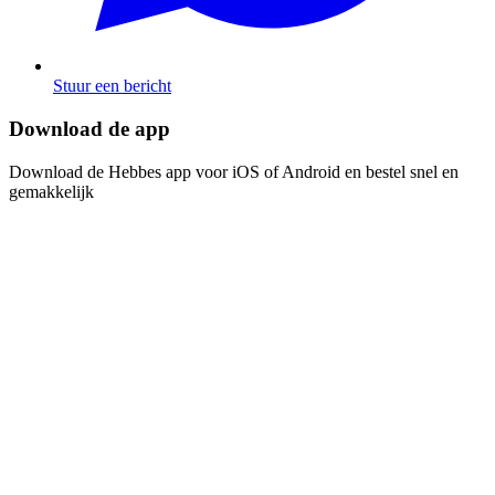
Stuur een bericht
Download de app​​​​‌ ‍ ​‍​‍‌‍ ‌ ​‍‌‍‍‌‌‍‌ ‌‍‍‌‌‍ ‍​‍​‍​ ‍‍​‍​‍‌ ​ ‌‍​‌‌‍ ‍‌‍‍‌‌ ‌​‌ ‍‌​‍ ‍‌‍‍‌‌‍ ​‍​‍​‍ ​​‍​‍‌‍‍​‌ ​‍‌‍‌‌‌‍‌‍​‍​‍​ ‍‍​‍​‍‌‍‍​‌ ‌​‌ ‌​‌ ​​​ ‍‍​‍ ​‍ ‌‍ ​‌‍ ‌‍​ ‌‍​‌‌‍ ​‌‍‍​‌‍ ‌ ​ ‌ ‌​​ ‍‍​ ​ ​ ​ ​ ​ ​ ​ ​‍ ‌‍‍‌‌‍ ‍‌ ‌​‌‍‌‌‌‍ ‍‌ ‌​​‍ ‌‍‌‌‌‍‌​‌‍‍‌‌ ‌​​‍ ‌‍ ‌‌‍ ‌‍‌​‌‍‌‌​ ‌‌ ​​‌ ​‍‌‍‌‌‌ ​ ‌‍‌‌‌‍ ‍‌ ‌​‌‍​‌‌ ‌​‌‍‍‌‌‍ ‌‍ ‍​ ‍ ‌‍‍‌‌‍‌​​ ‌‌‍‌ ‌‍ ​‌‍ ‌‍​‍‌‍​‌‌‍ ​​ ‍ ‌ ‌​‌ ‍‌‌ ​​‌‍‌‌​ ‌‌‍‌ ‌‍ ​‌‍ ‌‍​‍‌‍​‌‌‍ ​​ ‍ ‌ ​​‌‍​‌‌ ‌​‌‍‍​​ ‌‌‍‌‍‌‍ ‌‍ ‌ ‌​‌‍‌‌‌ ​‍​‍ ‍‌‍​‌‌ ​​‌ ​​‌​‌​‌‍ ‌ ‌ ‌‍ ‍‌‍ ​‌‍ ‌‍​‌‌‍‌​​‍ ‍‌ ‌​‌‍‍‌‌ ‌​‌‍ ​‌‍‌‌​ ‌‍​‍‌‍​‌‌ ​ ‌‍‌‌‌‌‌‌‌ ​‍‌‍ ​​ ‌‌‍‍​‌ ‌​‌ ‌​‌ ​​​‍‌‌​ ​ ‌​​‌​‍‌‌​ ​‍‌​‌‍​‍‌‌​ ​‍‌​‌‍‌‍ ​‌‍ ‌‍​ ‌‍​‌‌‍ ​‌‍‍​‌‍ ‌ ​ ‌ ‌​​‍‌‌​ ​ ‌​​‌​ ​ ​ ​ ​ ​ ​ ​ ​‍‌‍‌‍‍‌‌‍‌​​ ‌‌‍‌ ‌‍ ​‌‍ ‌‍​‍‌‍​‌‌‍ ​​‍‌‍‌ ‌​‌ ‍‌‌ ​​‌‍‌‌​ ‌‌‍‌ ‌‍ ​‌‍ ‌‍​‍‌‍​‌‌‍ ​​‍‌‍‌ ​​‌‍​‌‌ ‌​‌‍‍​​ ‌‌‍‌‍‌‍ ‌‍ ‌ ‌​‌‍‌‌‌ ​‍​‍ ‍‌‍​‌‌ ​​‌ ​​‌​‌​‌‍ ‌ ‌ ‌‍ ‍‌‍ ​‌‍ ‌‍​‌‌‍‌​​‍ ‍‌ ‌​‌‍‍‌‌ ‌​‌‍ ​‌‍‌‌​‍‌‍‌ ​​‌‍‌‌‌ ​‍‌ ​ ‌ ​​‌‍‌‌‌‍​ ‌ ‌​‌‍‍‌‌ ‌‍‌‍‌‌​ ‌‌ ​​‌ ‌‌‌‍​‍‌‍ ​‌‍‍‌‌ ​ ‌‍‍​‌‍‌‌‌‍‌​​‍​‍‌ ‌
Download de Hebbes app voor iOS of Android en bestel snel en
gemakkelijk​​​​‌ ‍ ​‍​‍‌‍ ‌ ​‍‌‍‍‌‌‍‌ ‌‍‍‌‌‍ ‍​‍​‍​ ‍‍​‍​‍‌ ​ ‌‍​‌‌‍ ‍‌‍‍‌‌ ‌​‌ ‍‌​‍ ‍‌‍‍‌‌‍ ​‍​‍​‍ ​​‍​‍‌‍‍​‌ ​‍‌‍‌‌‌‍‌‍​‍​‍​ ‍‍​‍​‍‌‍‍​‌ ‌​‌ ‌​‌ ​​​ ‍‍​‍ ​‍ ‌‍ ​‌‍ ‌‍​ ‌‍​‌‌‍ ​‌‍‍​‌‍ ‌ ​ ‌ ‌​​ ‍‍​ ​ ​ ​ ​ ​ ​ ​ ​‍ ‌‍‍‌‌‍ ‍‌ ‌​‌‍‌‌‌‍ ‍‌ ‌​​‍ ‌‍‌‌‌‍‌​‌‍‍‌‌ ‌​​‍ ‌‍ ‌‌‍ ‌‍‌​‌‍‌‌​ ‌‌ ​​‌ ​‍‌‍‌‌‌ ​ ‌‍‌‌‌‍ ‍‌ ‌​‌‍​‌‌ ‌​‌‍‍‌‌‍ ‌‍ ‍​ ‍ ‌‍‍‌‌‍‌​​ ‌‌‍‌ ‌‍ ​‌‍ ‌‍​‍‌‍​‌‌‍ ​​ ‍ ‌ ‌​‌ ‍‌‌ ​​‌‍‌‌​ ‌‌‍‌ ‌‍ ​‌‍ ‌‍​‍‌‍​‌‌‍ ​​ ‍ ‌ ​​‌‍​‌‌ ‌​‌‍‍​​ ‌‌‍‌‍‌‍ ‌‍ ‌ ‌​‌‍‌‌‌ ​‍​‍ ‍‌‍​‌‌ ​​‌ ​​‌​‌​‌‍ ‌ ‌ ‌‍ ‍‌‍ ​‌‍ ‌‍​‌‌‍‌​​‍ ‍‌‍‌​‌‍‌‌‌ ​ ‌‍​ ‌ ​‍‌‍‍‌‌ ​​‌ ‌​‌‍‍‌‌‍ ‌‍ ‍​ ‌‍​‍‌‍​‌‌ ​ ‌‍‌‌‌‌‌‌‌ ​‍‌‍ ​​ ‌‌‍‍​‌ ‌​‌ ‌​‌ ​​​‍‌‌​ ​ ‌​​‌​‍‌‌​ ​‍‌​‌‍​‍‌‌​ ​‍‌​‌‍‌‍ ​‌‍ ‌‍​ ‌‍​‌‌‍ ​‌‍‍​‌‍ ‌ ​ ‌ ‌​​‍‌‌​ ​ ‌​​‌​ ​ ​ ​ ​ ​ ​ ​ ​‍‌‍‌‍‍‌‌‍‌​​ ‌‌‍‌ ‌‍ ​‌‍ ‌‍​‍‌‍​‌‌‍ ​​‍‌‍‌ ‌​‌ ‍‌‌ ​​‌‍‌‌​ ‌‌‍‌ ‌‍ ​‌‍ ‌‍​‍‌‍​‌‌‍ ​​‍‌‍‌ ​​‌‍​‌‌ ‌​‌‍‍​​ ‌‌‍‌‍‌‍ ‌‍ ‌ ‌​‌‍‌‌‌ ​‍​‍ ‍‌‍​‌‌ ​​‌ ​​‌​‌​‌‍ ‌ ‌ ‌‍ ‍‌‍ ​‌‍ ‌‍​‌‌‍‌​​‍ ‍‌‍‌​‌‍‌‌‌ ​ ‌‍​ ‌ ​‍‌‍‍‌‌ ​​‌ ‌​‌‍‍‌‌‍ ‌‍ ‍​‍‌‍‌ ​​‌‍‌‌‌ ​‍‌ ​ ‌ ​​‌‍‌‌‌‍​ ‌ ‌​‌‍‍‌‌ ‌‍‌‍‌‌​ ‌‌ ​​‌ ‌‌‌‍​‍‌‍ ​‌‍‍‌‌ ​ ‌‍‍​‌‍‌‌‌‍‌​​‍​‍‌ ‌