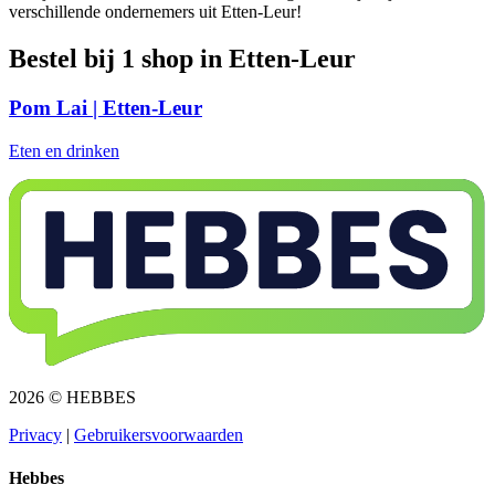
verschillende ondernemers uit Etten-Leur!
Bestel bij 1 shop in Etten-Leur
Pom Lai | Etten-Leur
Eten en drinken
2026 © HEBBES
Privacy​​​​‌ ‍ ​‍​‍‌‍ ‌ ​‍‌‍‍‌‌‍‌ ‌‍‍‌‌‍ ‍​‍​‍​ ‍‍​‍​‍‌ ​ ‌‍​‌‌‍ ‍‌‍‍‌‌ ‌​‌ ‍‌​‍ ‍‌‍‍‌‌‍ ​‍​‍​‍ ​​‍​‍‌‍‍​‌ ​‍‌‍‌‌‌‍‌‍​‍​‍​ ‍‍​‍​‍‌‍‍​‌ ‌​‌ ‌​‌ ​​​ ‍‍​‍ ​‍ ‌‍ ​‌‍ ‌‍​ ‌‍​‌‌‍ ​‌‍‍​‌‍ ‌ ​ ‌ ‌​​ ‍‍​ ​ ​ ​ ​ ​ ​ ​ ​‍ ‌‍‍‌‌‍ ‍‌ ‌​‌‍‌‌‌‍ ‍‌ ‌​​‍ ‌‍‌‌‌‍‌​‌‍‍‌‌ ‌​​‍ ‌‍ ‌‌‍ ‌‍‌​‌‍‌‌​ ‌‌ ​​‌ ​‍‌‍‌‌‌ ​ ‌‍‌‌‌‍ ‍‌ ‌​‌‍​‌‌ ‌​‌‍‍‌‌‍ ‌‍ ‍​ ‍ ‌‍‍‌‌‍‌​​ ‌‌‍‌ ‌‍ ​‌‍ ‌‍​‍‌‍​‌‌‍ ​​ ‍ ‌ ‌​‌ ‍‌‌ ​​‌‍‌‌​ ‌‌‍‌ ‌‍ ​‌‍ ‌‍​‍‌‍​‌‌‍ ​​ ‍ ‌ ​​‌‍​‌‌ ‌​‌‍‍​​ ‌‌‍‌‍‌‍ ‌‍ ‌ ‌​‌‍‌‌‌ ​‍​‍ ‍‌‍ ​‌‍‌‌‌‍‌ ‌‍​‌‌‍ ​​‍‌‌​ ‌‌‌​​‍‌‌ ‌‍‍ ‌‍‌‌‌ ‍‌​‍‌‌​ ​ ‌​‌​​‍‌‌​ ​ ‌​‌​​‍‌‌​ ​‍​ ​‍​ ​‌​ ‍​‌‍‌‌​ ‌‍‌‍‌​‌‍‌‌‌‍‌‌​ ‌‍​ ​ ​ ‍‌​ ‌‌​ ‌​​‍‌‌​ ​‍​ ​‍​‍‌‌​ ‌‌‌​‌​​‍ ‍‌‍ ​‌‍​‌‌‍​‍‌‍‌‌‌‍ ​​ ‌‍​‍‌‍​‌‌ ​ ‌‍‌‌‌‌‌‌‌ ​‍‌‍ ​​ ‌‌‍‍​‌ ‌​‌ ‌​‌ ​​​‍‌‌​ ​ ‌​​‌​‍‌‌​ ​‍‌​‌‍​‍‌‌​ ​‍‌​‌‍‌‍ ​‌‍ ‌‍​ ‌‍​‌‌‍ ​‌‍‍​‌‍ ‌ ​ ‌ ‌​​‍‌‌​ ​ ‌​​‌​ ​ ​ ​ ​ ​ ​ ​ ​‍‌‍‌‍‍‌‌‍‌​​ ‌‌‍‌ ‌‍ ​‌‍ ‌‍​‍‌‍​‌‌‍ ​​‍‌‍‌ ‌​‌ ‍‌‌ ​​‌‍‌‌​ ‌‌‍‌ ‌‍ ​‌‍ ‌‍​‍‌‍​‌‌‍ ​​‍‌‍‌ ​​‌‍​‌‌ ‌​‌‍‍​​ ‌‌‍‌‍‌‍ ‌‍ ‌ ‌​‌‍‌‌‌ ​‍​‍ ‍‌‍ ​‌‍‌‌‌‍‌ ‌‍​‌‌‍ ​​‍‌‌​ ‌‌‌​​‍‌‌ ‌‍‍ ‌‍‌‌‌ ‍‌​‍‌‌​ ​ ‌​‌​​‍‌‌​ ​ ‌​‌​​‍‌‌​ ​‍​ ​‍​ ​‌​ ‍​‌‍‌‌​ ‌‍‌‍‌​‌‍‌‌‌‍‌‌​ ‌‍​ ​ ​ ‍‌​ ‌‌​ ‌​​‍‌‌​ ​‍​ ​‍​‍‌‌​ ‌‌‌​‌​​‍ ‍‌‍ ​‌‍​‌‌‍​‍‌‍‌‌‌‍ ​​‍‌‍‌ ​​‌‍‌‌‌ ​‍‌ ​ ‌ ​​‌‍‌‌‌‍​ ‌ ‌​‌‍‍‌‌ ‌‍‌‍‌‌​ ‌‌ ​​‌ ‌‌‌‍​‍‌‍ ​‌‍‍‌‌ ​ ‌‍‍​‌‍‌‌‌‍‌​​‍​‍‌ ‌
|
Gebruikersvoorwaarden​​​​‌ ‍ ​‍​‍‌‍ ‌ ​‍‌‍‍‌‌‍‌ ‌‍‍‌‌‍ ‍​‍​‍​ ‍‍​‍​‍‌ ​ ‌‍​‌‌‍ ‍‌‍‍‌‌ ‌​‌ ‍‌​‍ ‍‌‍‍‌‌‍ ​‍​‍​‍ ​​‍​‍‌‍‍​‌ ​‍‌‍‌‌‌‍‌‍​‍​‍​ ‍‍​‍​‍‌‍‍​‌ ‌​‌ ‌​‌ ​​​ ‍‍​‍ ​‍ ‌‍ ​‌‍ ‌‍​ ‌‍​‌‌‍ ​‌‍‍​‌‍ ‌ ​ ‌ ‌​​ ‍‍​ ​ ​ ​ ​ ​ ​ ​ ​‍ ‌‍‍‌‌‍ ‍‌ ‌​‌‍‌‌‌‍ ‍‌ ‌​​‍ ‌‍‌‌‌‍‌​‌‍‍‌‌ ‌​​‍ ‌‍ ‌‌‍ ‌‍‌​‌‍‌‌​ ‌‌ ​​‌ ​‍‌‍‌‌‌ ​ ‌‍‌‌‌‍ ‍‌ ‌​‌‍​‌‌ ‌​‌‍‍‌‌‍ ‌‍ ‍​ ‍ ‌‍‍‌‌‍‌​​ ‌‌‍‌ ‌‍ ​‌‍ ‌‍​‍‌‍​‌‌‍ ​​ ‍ ‌ ‌​‌ ‍‌‌ ​​‌‍‌‌​ ‌‌‍‌ ‌‍ ​‌‍ ‌‍​‍‌‍​‌‌‍ ​​ ‍ ‌ ​​‌‍​‌‌ ‌​‌‍‍​​ ‌‌‍‌‍‌‍ ‌‍ ‌ ‌​‌‍‌‌‌ ​‍​‍ ‍‌‍ ​‌‍‌‌‌‍‌ ‌‍​‌‌‍ ​​‍‌‌​ ‌‌‌​​‍‌‌ ‌‍‍ ‌‍‌‌‌ ‍‌​‍‌‌​ ​ ‌​‌​​‍‌‌​ ​ ‌​‌​​‍‌‌​ ​‍​ ​‍​ ​​‌‍​ ‌‍‌‍​ ‌‍​ ‌​‌‍‌​​ ​ ‌‍‌‌​ ​ ​ ​‌​ ‍‌​ ​‍​‍‌‌​ ​‍​ ​‍​‍‌‌​ ‌‌‌​‌​​‍ ‍‌‍ ​‌‍​‌‌‍​‍‌‍‌‌‌‍ ​​ ‌‍​‍‌‍​‌‌ ​ ‌‍‌‌‌‌‌‌‌ ​‍‌‍ ​​ ‌‌‍‍​‌ ‌​‌ ‌​‌ ​​​‍‌‌​ ​ ‌​​‌​‍‌‌​ ​‍‌​‌‍​‍‌‌​ ​‍‌​‌‍‌‍ ​‌‍ ‌‍​ ‌‍​‌‌‍ ​‌‍‍​‌‍ ‌ ​ ‌ ‌​​‍‌‌​ ​ ‌​​‌​ ​ ​ ​ ​ ​ ​ ​ ​‍‌‍‌‍‍‌‌‍‌​​ ‌‌‍‌ ‌‍ ​‌‍ ‌‍​‍‌‍​‌‌‍ ​​‍‌‍‌ ‌​‌ ‍‌‌ ​​‌‍‌‌​ ‌‌‍‌ ‌‍ ​‌‍ ‌‍​‍‌‍​‌‌‍ ​​‍‌‍‌ ​​‌‍​‌‌ ‌​‌‍‍​​ ‌‌‍‌‍‌‍ ‌‍ ‌ ‌​‌‍‌‌‌ ​‍​‍ ‍‌‍ ​‌‍‌‌‌‍‌ ‌‍​‌‌‍ ​​‍‌‌​ ‌‌‌​​‍‌‌ ‌‍‍ ‌‍‌‌‌ ‍‌​‍‌‌​ ​ ‌​‌​​‍‌‌​ ​ ‌​‌​​‍‌‌​ ​‍​ ​‍​ ​​‌‍​ ‌‍‌‍​ ‌‍​ ‌​‌‍‌​​ ​ ‌‍‌‌​ ​ ​ ​‌​ ‍‌​ ​‍​‍‌‌​ ​‍​ ​‍​‍‌‌​ ‌‌‌​‌​​‍ ‍‌‍ ​‌‍​‌‌‍​‍‌‍‌‌‌‍ ​​‍‌‍‌ ​​‌‍‌‌‌ ​‍‌ ​ ‌ ​​‌‍‌‌‌‍​ ‌ ‌​‌‍‍‌‌ ‌‍‌‍‌‌​ ‌‌ ​​‌ ‌‌‌‍​‍‌‍ ​‌‍‍‌‌ ​ ‌‍‍​‌‍‌‌‌‍‌​​‍​‍‌ ‌
Hebbes