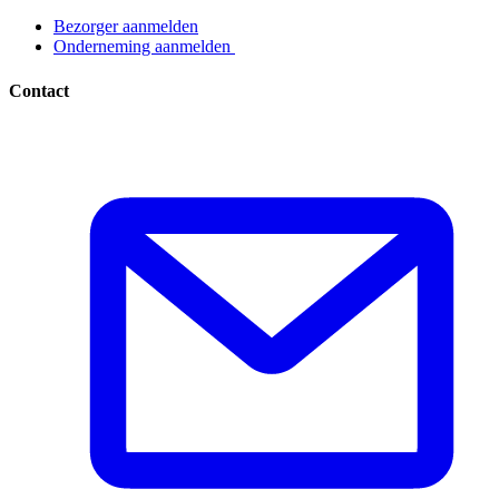
Bezorger aanmelden​​​​‌ ‍ ​‍​‍‌‍ ‌ ​‍‌‍‍‌‌‍‌ ‌‍‍‌‌‍ ‍​‍​‍​ ‍‍​‍​‍‌ ​ ‌‍​‌‌‍ ‍‌‍‍‌‌ ‌​‌ ‍‌​‍ ‍‌‍‍‌‌‍ ​‍​‍​‍ ​​‍​‍‌‍‍​‌ ​‍‌‍‌‌‌‍‌‍​‍​‍​ ‍‍​‍​‍‌‍‍​‌ ‌​‌ ‌​‌ ​​​ ‍‍​‍ ​‍ ‌‍ ​‌‍ ‌‍​ ‌‍​‌‌‍ ​‌‍‍​‌‍ ‌ ​ ‌ ‌​​ ‍‍​ ​ ​ ​ ​ ​ ​ ​ ​‍ ‌‍‍‌‌‍ ‍‌ ‌​‌‍‌‌‌‍ ‍‌ ‌​​‍ ‌‍‌‌‌‍‌​‌‍‍‌‌ ‌​​‍ ‌‍ ‌‌‍ ‌‍‌​‌‍‌‌​ ‌‌ ​​‌ ​‍‌‍‌‌‌ ​ ‌‍‌‌‌‍ ‍‌ ‌​‌‍​‌‌ ‌​‌‍‍‌‌‍ ‌‍ ‍​ ‍ ‌‍‍‌‌‍‌​​ ‌‌‍‌ ‌‍ ​‌‍ ‌‍​‍‌‍​‌‌‍ ​​ ‍ ‌ ‌​‌ ‍‌‌ ​​‌‍‌‌​ ‌‌‍‌ ‌‍ ​‌‍ ‌‍​‍‌‍​‌‌‍ ​​ ‍ ‌ ​​‌‍​‌‌ ‌​‌‍‍​​ ‌‌‍‌‍‌‍ ‌‍ ‌ ‌​‌‍‌‌‌ ​‍​‍ ‍‌ ​​‌‍​‌‌‍‌ ‌‍‌‌‌ ​ ​‍‌‌​ ‌‌‌​​‍‌‌ ‌‍‍ ‌‍‌‌‌ ‍‌​‍‌‌​ ​ ‌​‌​​‍‌‌​ ​ ‌​‌​​‍‌‌​ ​‍​ ​‍​ ‌ ​ ​‌‌‍​‍‌‍​ ​ ‌‌​ ‌ ​ ​‌​ ​‍​ ‌​​ ​​‌‍‌‌​ ‍‌​‍‌‌​ ​‍​ ​‍​‍‌‌​ ‌‌‌​‌​​‍ ‍‌‍ ​‌‍​‌‌‍​‍‌‍‌‌‌‍ ​​ ‌‍​‍‌‍​‌‌ ​ ‌‍‌‌‌‌‌‌‌ ​‍‌‍ ​​ ‌‌‍‍​‌ ‌​‌ ‌​‌ ​​​‍‌‌​ ​ ‌​​‌​‍‌‌​ ​‍‌​‌‍​‍‌‌​ ​‍‌​‌‍‌‍ ​‌‍ ‌‍​ ‌‍​‌‌‍ ​‌‍‍​‌‍ ‌ ​ ‌ ‌​​‍‌‌​ ​ ‌​​‌​ ​ ​ ​ ​ ​ ​ ​ ​‍‌‍‌‍‍‌‌‍‌​​ ‌‌‍‌ ‌‍ ​‌‍ ‌‍​‍‌‍​‌‌‍ ​​‍‌‍‌ ‌​‌ ‍‌‌ ​​‌‍‌‌​ ‌‌‍‌ ‌‍ ​‌‍ ‌‍​‍‌‍​‌‌‍ ​​‍‌‍‌ ​​‌‍​‌‌ ‌​‌‍‍​​ ‌‌‍‌‍‌‍ ‌‍ ‌ ‌​‌‍‌‌‌ ​‍​‍ ‍‌ ​​‌‍​‌‌‍‌ ‌‍‌‌‌ ​ ​‍‌‌​ ‌‌‌​​‍‌‌ ‌‍‍ ‌‍‌‌‌ ‍‌​‍‌‌​ ​ ‌​‌​​‍‌‌​ ​ ‌​‌​​‍‌‌​ ​‍​ ​‍​ ‌ ​ ​‌‌‍​‍‌‍​ ​ ‌‌​ ‌ ​ ​‌​ ​‍​ ‌​​ ​​‌‍‌‌​ ‍‌​‍‌‌​ ​‍​ ​‍​‍‌‌​ ‌‌‌​‌​​‍ ‍‌‍ ​‌‍​‌‌‍​‍‌‍‌‌‌‍ ​​‍‌‍‌ ​​‌‍‌‌‌ ​‍‌ ​ ‌ ​​‌‍‌‌‌‍​ ‌ ‌​‌‍‍‌‌ ‌‍‌‍‌‌​ ‌‌ ​​‌ ‌‌‌‍​‍‌‍ ​‌‍‍‌‌ ​ ‌‍‍​‌‍‌‌‌‍‌​​‍​‍‌ ‌
Onderneming aanmelden ​​​​‌ ‍ ​‍​‍‌‍ ‌ ​‍‌‍‍‌‌‍‌ ‌‍‍‌‌‍ ‍​‍​‍​ ‍‍​‍​‍‌ ​ ‌‍​‌‌‍ ‍‌‍‍‌‌ ‌​‌ ‍‌​‍ ‍‌‍‍‌‌‍ ​‍​‍​‍ ​​‍​‍‌‍‍​‌ ​‍‌‍‌‌‌‍‌‍​‍​‍​ ‍‍​‍​‍‌‍‍​‌ ‌​‌ ‌​‌ ​​​ ‍‍​‍ ​‍ ‌‍ ​‌‍ ‌‍​ ‌‍​‌‌‍ ​‌‍‍​‌‍ ‌ ​ ‌ ‌​​ ‍‍​ ​ ​ ​ ​ ​ ​ ​ ​‍ ‌‍‍‌‌‍ ‍‌ ‌​‌‍‌‌‌‍ ‍‌ ‌​​‍ ‌‍‌‌‌‍‌​‌‍‍‌‌ ‌​​‍ ‌‍ ‌‌‍ ‌‍‌​‌‍‌‌​ ‌‌ ​​‌ ​‍‌‍‌‌‌ ​ ‌‍‌‌‌‍ ‍‌ ‌​‌‍​‌‌ ‌​‌‍‍‌‌‍ ‌‍ ‍​ ‍ ‌‍‍‌‌‍‌​​ ‌‌‍‌ ‌‍ ​‌‍ ‌‍​‍‌‍​‌‌‍ ​​ ‍ ‌ ‌​‌ ‍‌‌ ​​‌‍‌‌​ ‌‌‍‌ ‌‍ ​‌‍ ‌‍​‍‌‍​‌‌‍ ​​ ‍ ‌ ​​‌‍​‌‌ ‌​‌‍‍​​ ‌‌‍‌‍‌‍ ‌‍ ‌ ‌​‌‍‌‌‌ ​‍​‍ ‍‌ ​​‌‍​‌‌‍‌ ‌‍‌‌‌ ​ ​‍‌‌​ ‌‌‌​​‍‌‌ ‌‍‍ ‌‍‌‌‌ ‍‌​‍‌‌​ ​ ‌​‌​​‍‌‌​ ​ ‌​‌​​‍‌‌​ ​‍​ ​‍​ ‌ ​ ‌ ​ ‍‌​ ​ ​ ​‌‌‍​ ‌‍​‌​ ‌‍​ ​‌‌‍​‍​ ‌‍‌‍​ ​‍‌‌​ ​‍​ ​‍​‍‌‌​ ‌‌‌​‌​​‍ ‍‌‍ ​‌‍​‌‌‍​‍‌‍‌‌‌‍ ​​ ‌‍​‍‌‍​‌‌ ​ ‌‍‌‌‌‌‌‌‌ ​‍‌‍ ​​ ‌‌‍‍​‌ ‌​‌ ‌​‌ ​​​‍‌‌​ ​ ‌​​‌​‍‌‌​ ​‍‌​‌‍​‍‌‌​ ​‍‌​‌‍‌‍ ​‌‍ ‌‍​ ‌‍​‌‌‍ ​‌‍‍​‌‍ ‌ ​ ‌ ‌​​‍‌‌​ ​ ‌​​‌​ ​ ​ ​ ​ ​ ​ ​ ​‍‌‍‌‍‍‌‌‍‌​​ ‌‌‍‌ ‌‍ ​‌‍ ‌‍​‍‌‍​‌‌‍ ​​‍‌‍‌ ‌​‌ ‍‌‌ ​​‌‍‌‌​ ‌‌‍‌ ‌‍ ​‌‍ ‌‍​‍‌‍​‌‌‍ ​​‍‌‍‌ ​​‌‍​‌‌ ‌​‌‍‍​​ ‌‌‍‌‍‌‍ ‌‍ ‌ ‌​‌‍‌‌‌ ​‍​‍ ‍‌ ​​‌‍​‌‌‍‌ ‌‍‌‌‌ ​ ​‍‌‌​ ‌‌‌​​‍‌‌ ‌‍‍ ‌‍‌‌‌ ‍‌​‍‌‌​ ​ ‌​‌​​‍‌‌​ ​ ‌​‌​​‍‌‌​ ​‍​ ​‍​ ‌ ​ ‌ ​ ‍‌​ ​ ​ ​‌‌‍​ ‌‍​‌​ ‌‍​ ​‌‌‍​‍​ ‌‍‌‍​ ​‍‌‌​ ​‍​ ​‍​‍‌‌​ ‌‌‌​‌​​‍ ‍‌‍ ​‌‍​‌‌‍​‍‌‍‌‌‌‍ ​​‍‌‍‌ ​​‌‍‌‌‌ ​‍‌ ​ ‌ ​​‌‍‌‌‌‍​ ‌ ‌​‌‍‍‌‌ ‌‍‌‍‌‌​ ‌‌ ​​‌ ‌‌‌‍​‍‌‍ ​‌‍‍‌‌ ​ ‌‍‍​‌‍‌‌‌‍‌​​‍​‍‌ ‌
Contact