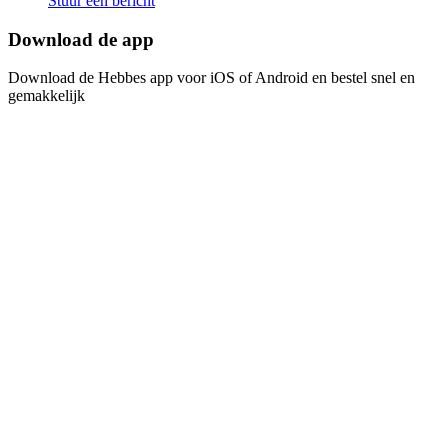
Stuur een bericht
Download de app​​​​‌ ‍ ​‍​‍‌‍ ‌ ​‍‌‍‍‌‌‍‌ ‌‍‍‌‌‍ ‍​‍​‍​ ‍‍​‍​‍‌ ​ ‌‍​‌‌‍ ‍‌‍‍‌‌ ‌​‌ ‍‌​‍ ‍‌‍‍‌‌‍ ​‍​‍​‍ ​​‍​‍‌‍‍​‌ ​‍‌‍‌‌‌‍‌‍​‍​‍​ ‍‍​‍​‍‌‍‍​‌ ‌​‌ ‌​‌ ​​​ ‍‍​‍ ​‍ ‌‍ ​‌‍ ‌‍​ ‌‍​‌‌‍ ​‌‍‍​‌‍ ‌ ​ ‌ ‌​​ ‍‍​ ​ ​ ​ ​ ​ ​ ​ ​‍ ‌‍‍‌‌‍ ‍‌ ‌​‌‍‌‌‌‍ ‍‌ ‌​​‍ ‌‍‌‌‌‍‌​‌‍‍‌‌ ‌​​‍ ‌‍ ‌‌‍ ‌‍‌​‌‍‌‌​ ‌‌ ​​‌ ​‍‌‍‌‌‌ ​ ‌‍‌‌‌‍ ‍‌ ‌​‌‍​‌‌ ‌​‌‍‍‌‌‍ ‌‍ ‍​ ‍ ‌‍‍‌‌‍‌​​ ‌‌‍‌ ‌‍ ​‌‍ ‌‍​‍‌‍​‌‌‍ ​​ ‍ ‌ ‌​‌ ‍‌‌ ​​‌‍‌‌​ ‌‌‍‌ ‌‍ ​‌‍ ‌‍​‍‌‍​‌‌‍ ​​ ‍ ‌ ​​‌‍​‌‌ ‌​‌‍‍​​ ‌‌‍‌‍‌‍ ‌‍ ‌ ‌​‌‍‌‌‌ ​‍​‍ ‍‌‍​‌‌ ​​‌ ​​‌​‌​‌‍ ‌ ‌ ‌‍ ‍‌‍ ​‌‍ ‌‍​‌‌‍‌​​‍ ‍‌ ‌​‌‍‍‌‌ ‌​‌‍ ​‌‍‌‌​ ‌‍​‍‌‍​‌‌ ​ ‌‍‌‌‌‌‌‌‌ ​‍‌‍ ​​ ‌‌‍‍​‌ ‌​‌ ‌​‌ ​​​‍‌‌​ ​ ‌​​‌​‍‌‌​ ​‍‌​‌‍​‍‌‌​ ​‍‌​‌‍‌‍ ​‌‍ ‌‍​ ‌‍​‌‌‍ ​‌‍‍​‌‍ ‌ ​ ‌ ‌​​‍‌‌​ ​ ‌​​‌​ ​ ​ ​ ​ ​ ​ ​ ​‍‌‍‌‍‍‌‌‍‌​​ ‌‌‍‌ ‌‍ ​‌‍ ‌‍​‍‌‍​‌‌‍ ​​‍‌‍‌ ‌​‌ ‍‌‌ ​​‌‍‌‌​ ‌‌‍‌ ‌‍ ​‌‍ ‌‍​‍‌‍​‌‌‍ ​​‍‌‍‌ ​​‌‍​‌‌ ‌​‌‍‍​​ ‌‌‍‌‍‌‍ ‌‍ ‌ ‌​‌‍‌‌‌ ​‍​‍ ‍‌‍​‌‌ ​​‌ ​​‌​‌​‌‍ ‌ ‌ ‌‍ ‍‌‍ ​‌‍ ‌‍​‌‌‍‌​​‍ ‍‌ ‌​‌‍‍‌‌ ‌​‌‍ ​‌‍‌‌​‍‌‍‌ ​​‌‍‌‌‌ ​‍‌ ​ ‌ ​​‌‍‌‌‌‍​ ‌ ‌​‌‍‍‌‌ ‌‍‌‍‌‌​ ‌‌ ​​‌ ‌‌‌‍​‍‌‍ ​‌‍‍‌‌ ​ ‌‍‍​‌‍‌‌‌‍‌​​‍​‍‌ ‌
Download de Hebbes app voor iOS of Android en bestel snel en
gemakkelijk​​​​‌ ‍ ​‍​‍‌‍ ‌ ​‍‌‍‍‌‌‍‌ ‌‍‍‌‌‍ ‍​‍​‍​ ‍‍​‍​‍‌ ​ ‌‍​‌‌‍ ‍‌‍‍‌‌ ‌​‌ ‍‌​‍ ‍‌‍‍‌‌‍ ​‍​‍​‍ ​​‍​‍‌‍‍​‌ ​‍‌‍‌‌‌‍‌‍​‍​‍​ ‍‍​‍​‍‌‍‍​‌ ‌​‌ ‌​‌ ​​​ ‍‍​‍ ​‍ ‌‍ ​‌‍ ‌‍​ ‌‍​‌‌‍ ​‌‍‍​‌‍ ‌ ​ ‌ ‌​​ ‍‍​ ​ ​ ​ ​ ​ ​ ​ ​‍ ‌‍‍‌‌‍ ‍‌ ‌​‌‍‌‌‌‍ ‍‌ ‌​​‍ ‌‍‌‌‌‍‌​‌‍‍‌‌ ‌​​‍ ‌‍ ‌‌‍ ‌‍‌​‌‍‌‌​ ‌‌ ​​‌ ​‍‌‍‌‌‌ ​ ‌‍‌‌‌‍ ‍‌ ‌​‌‍​‌‌ ‌​‌‍‍‌‌‍ ‌‍ ‍​ ‍ ‌‍‍‌‌‍‌​​ ‌‌‍‌ ‌‍ ​‌‍ ‌‍​‍‌‍​‌‌‍ ​​ ‍ ‌ ‌​‌ ‍‌‌ ​​‌‍‌‌​ ‌‌‍‌ ‌‍ ​‌‍ ‌‍​‍‌‍​‌‌‍ ​​ ‍ ‌ ​​‌‍​‌‌ ‌​‌‍‍​​ ‌‌‍‌‍‌‍ ‌‍ ‌ ‌​‌‍‌‌‌ ​‍​‍ ‍‌‍​‌‌ ​​‌ ​​‌​‌​‌‍ ‌ ‌ ‌‍ ‍‌‍ ​‌‍ ‌‍​‌‌‍‌​​‍ ‍‌‍‌​‌‍‌‌‌ ​ ‌‍​ ‌ ​‍‌‍‍‌‌ ​​‌ ‌​‌‍‍‌‌‍ ‌‍ ‍​ ‌‍​‍‌‍​‌‌ ​ ‌‍‌‌‌‌‌‌‌ ​‍‌‍ ​​ ‌‌‍‍​‌ ‌​‌ ‌​‌ ​​​‍‌‌​ ​ ‌​​‌​‍‌‌​ ​‍‌​‌‍​‍‌‌​ ​‍‌​‌‍‌‍ ​‌‍ ‌‍​ ‌‍​‌‌‍ ​‌‍‍​‌‍ ‌ ​ ‌ ‌​​‍‌‌​ ​ ‌​​‌​ ​ ​ ​ ​ ​ ​ ​ ​‍‌‍‌‍‍‌‌‍‌​​ ‌‌‍‌ ‌‍ ​‌‍ ‌‍​‍‌‍​‌‌‍ ​​‍‌‍‌ ‌​‌ ‍‌‌ ​​‌‍‌‌​ ‌‌‍‌ ‌‍ ​‌‍ ‌‍​‍‌‍​‌‌‍ ​​‍‌‍‌ ​​‌‍​‌‌ ‌​‌‍‍​​ ‌‌‍‌‍‌‍ ‌‍ ‌ ‌​‌‍‌‌‌ ​‍​‍ ‍‌‍​‌‌ ​​‌ ​​‌​‌​‌‍ ‌ ‌ ‌‍ ‍‌‍ ​‌‍ ‌‍​‌‌‍‌​​‍ ‍‌‍‌​‌‍‌‌‌ ​ ‌‍​ ‌ ​‍‌‍‍‌‌ ​​‌ ‌​‌‍‍‌‌‍ ‌‍ ‍​‍‌‍‌ ​​‌‍‌‌‌ ​‍‌ ​ ‌ ​​‌‍‌‌‌‍​ ‌ ‌​‌‍‍‌‌ ‌‍‌‍‌‌​ ‌‌ ​​‌ ‌‌‌‍​‍‌‍ ​‌‍‍‌‌ ​ ‌‍‍​‌‍‌‌‌‍‌​​‍​‍‌ ‌