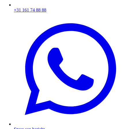
+31 161 74 88 88‬​​​​‌ ‍ ​‍​‍‌‍ ‌ ​‍‌‍‍‌‌‍‌ ‌‍‍‌‌‍ ‍​‍​‍​ ‍‍​‍​‍‌ ​ ‌‍​‌‌‍ ‍‌‍‍‌‌ ‌​‌ ‍‌​‍ ‍‌‍‍‌‌‍ ​‍​‍​‍ ​​‍​‍‌‍‍​‌ ​‍‌‍‌‌‌‍‌‍​‍​‍​ ‍‍​‍​‍‌‍‍​‌ ‌​‌ ‌​‌ ​​​ ‍‍​‍ ​‍ ‌‍ ​‌‍ ‌‍​ ‌‍​‌‌‍ ​‌‍‍​‌‍ ‌ ​ ‌ ‌​​ ‍‍​ ​ ​ ​ ​ ​ ​ ​ ​‍ ‌‍‍‌‌‍ ‍‌ ‌​‌‍‌‌‌‍ ‍‌ ‌​​‍ ‌‍‌‌‌‍‌​‌‍‍‌‌ ‌​​‍ ‌‍ ‌‌‍ ‌‍‌​‌‍‌‌​ ‌‌ ​​‌ ​‍‌‍‌‌‌ ​ ‌‍‌‌‌‍ ‍‌ ‌​‌‍​‌‌ ‌​‌‍‍‌‌‍ ‌‍ ‍​ ‍ ‌‍‍‌‌‍‌​​ ‌‌‍‌ ‌‍ ​‌‍ ‌‍​‍‌‍​‌‌‍ ​​ ‍ ‌ ‌​‌ ‍‌‌ ​​‌‍‌‌​ ‌‌‍‌ ‌‍ ​‌‍ ‌‍​‍‌‍​‌‌‍ ​​ ‍ ‌ ​​‌‍​‌‌ ‌​‌‍‍​​ ‌‌‍​ ‌‍ ‌‍ ‍‌ ‌​‌‍​‌‌‍​ ‌ ‌​​‍ ‍‌ ​​‌‍‍​‌‍ ‌‍ ‍‌‍‌‌​ ‌‍​‍‌‍​‌‌ ​ ‌‍‌‌‌‌‌‌‌ ​‍‌‍ ​​ ‌‌‍‍​‌ ‌​‌ ‌​‌ ​​​‍‌‌​ ​ ‌​​‌​‍‌‌​ ​‍‌​‌‍​‍‌‌​ ​‍‌​‌‍‌‍ ​‌‍ ‌‍​ ‌‍​‌‌‍ ​‌‍‍​‌‍ ‌ ​ ‌ ‌​​‍‌‌​ ​ ‌​​‌​ ​ ​ ​ ​ ​ ​ ​ ​‍‌‍‌‍‍‌‌‍‌​​ ‌‌‍‌ ‌‍ ​‌‍ ‌‍​‍‌‍​‌‌‍ ​​‍‌‍‌ ‌​‌ ‍‌‌ ​​‌‍‌‌​ ‌‌‍‌ ‌‍ ​‌‍ ‌‍​‍‌‍​‌‌‍ ​​‍‌‍‌ ​​‌‍​‌‌ ‌​‌‍‍​​ ‌‌‍​ ‌‍ ‌‍ ‍‌ ‌​‌‍​‌‌‍​ ‌ ‌​​‍ ‍‌ ​​‌‍‍​‌‍ ‌‍ ‍‌‍‌‌​‍‌‍‌ ​​‌‍‌‌‌ ​‍‌ ​ ‌ ​​‌‍‌‌‌‍​ ‌ ‌​‌‍‍‌‌ ‌‍‌‍‌‌​ ‌‌ ​​‌ ‌‌‌‍​‍‌‍ ​‌‍‍‌‌ ​ ‌‍‍​‌‍‌‌‌‍‌​​‍​‍‌ ‌