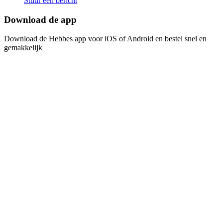
Stuur een bericht
Download de app​​​​‌ ‍ ​‍​‍‌‍ ‌ ​‍‌‍‍‌‌‍‌ ‌‍‍‌‌‍ ‍​‍​‍​ ‍‍​‍​‍‌ ​ ‌‍​‌‌‍ ‍‌‍‍‌‌ ‌​‌ ‍‌​‍ ‍‌‍‍‌‌‍ ​‍​‍​‍ ​​‍​‍‌‍‍​‌ ​‍‌‍‌‌‌‍‌‍​‍​‍​ ‍‍​‍​‍‌‍‍​‌ ‌​‌ ‌​‌ ​​​ ‍‍​‍ ​‍ ‌‍ ​‌‍ ‌‍​ ‌‍​‌‌‍ ​‌‍‍​‌‍ ‌ ​ ‌ ‌​​ ‍‍​ ​ ​ ​ ​ ​ ​ ​ ​‍ ‌‍‍‌‌‍ ‍‌ ‌​‌‍‌‌‌‍ ‍‌ ‌​​‍ ‌‍‌‌‌‍‌​‌‍‍‌‌ ‌​​‍ ‌‍ ‌‌‍ ‌‍‌​‌‍‌‌​ ‌‌ ​​‌ ​‍‌‍‌‌‌ ​ ‌‍‌‌‌‍ ‍‌ ‌​‌‍​‌‌ ‌​‌‍‍‌‌‍ ‌‍ ‍​ ‍ ‌‍‍‌‌‍‌​​ ‌‌‍‌ ‌‍ ​‌‍ ‌‍​‍‌‍​‌‌‍ ​​ ‍ ‌ ‌​‌ ‍‌‌ ​​‌‍‌‌​ ‌‌‍‌ ‌‍ ​‌‍ ‌‍​‍‌‍​‌‌‍ ​​ ‍ ‌ ​​‌‍​‌‌ ‌​‌‍‍​​ ‌‌‍‌‍‌‍ ‌‍ ‌ ‌​‌‍‌‌‌ ​‍​‍ ‍‌‍​‌‌ ​​‌ ​​‌​‌​‌‍ ‌ ‌ ‌‍ ‍‌‍ ​‌‍ ‌‍​‌‌‍‌​​‍ ‍‌ ‌​‌‍‍‌‌ ‌​‌‍ ​‌‍‌‌​ ‌‍​‍‌‍​‌‌ ​ ‌‍‌‌‌‌‌‌‌ ​‍‌‍ ​​ ‌‌‍‍​‌ ‌​‌ ‌​‌ ​​​‍‌‌​ ​ ‌​​‌​‍‌‌​ ​‍‌​‌‍​‍‌‌​ ​‍‌​‌‍‌‍ ​‌‍ ‌‍​ ‌‍​‌‌‍ ​‌‍‍​‌‍ ‌ ​ ‌ ‌​​‍‌‌​ ​ ‌​​‌​ ​ ​ ​ ​ ​ ​ ​ ​‍‌‍‌‍‍‌‌‍‌​​ ‌‌‍‌ ‌‍ ​‌‍ ‌‍​‍‌‍​‌‌‍ ​​‍‌‍‌ ‌​‌ ‍‌‌ ​​‌‍‌‌​ ‌‌‍‌ ‌‍ ​‌‍ ‌‍​‍‌‍​‌‌‍ ​​‍‌‍‌ ​​‌‍​‌‌ ‌​‌‍‍​​ ‌‌‍‌‍‌‍ ‌‍ ‌ ‌​‌‍‌‌‌ ​‍​‍ ‍‌‍​‌‌ ​​‌ ​​‌​‌​‌‍ ‌ ‌ ‌‍ ‍‌‍ ​‌‍ ‌‍​‌‌‍‌​​‍ ‍‌ ‌​‌‍‍‌‌ ‌​‌‍ ​‌‍‌‌​‍‌‍‌ ​​‌‍‌‌‌ ​‍‌ ​ ‌ ​​‌‍‌‌‌‍​ ‌ ‌​‌‍‍‌‌ ‌‍‌‍‌‌​ ‌‌ ​​‌ ‌‌‌‍​‍‌‍ ​‌‍‍‌‌ ​ ‌‍‍​‌‍‌‌‌‍‌​​‍​‍‌ ‌
Download de Hebbes app voor iOS of Android en bestel snel en
gemakkelijk​​​​‌ ‍ ​‍​‍‌‍ ‌ ​‍‌‍‍‌‌‍‌ ‌‍‍‌‌‍ ‍​‍​‍​ ‍‍​‍​‍‌ ​ ‌‍​‌‌‍ ‍‌‍‍‌‌ ‌​‌ ‍‌​‍ ‍‌‍‍‌‌‍ ​‍​‍​‍ ​​‍​‍‌‍‍​‌ ​‍‌‍‌‌‌‍‌‍​‍​‍​ ‍‍​‍​‍‌‍‍​‌ ‌​‌ ‌​‌ ​​​ ‍‍​‍ ​‍ ‌‍ ​‌‍ ‌‍​ ‌‍​‌‌‍ ​‌‍‍​‌‍ ‌ ​ ‌ ‌​​ ‍‍​ ​ ​ ​ ​ ​ ​ ​ ​‍ ‌‍‍‌‌‍ ‍‌ ‌​‌‍‌‌‌‍ ‍‌ ‌​​‍ ‌‍‌‌‌‍‌​‌‍‍‌‌ ‌​​‍ ‌‍ ‌‌‍ ‌‍‌​‌‍‌‌​ ‌‌ ​​‌ ​‍‌‍‌‌‌ ​ ‌‍‌‌‌‍ ‍‌ ‌​‌‍​‌‌ ‌​‌‍‍‌‌‍ ‌‍ ‍​ ‍ ‌‍‍‌‌‍‌​​ ‌‌‍‌ ‌‍ ​‌‍ ‌‍​‍‌‍​‌‌‍ ​​ ‍ ‌ ‌​‌ ‍‌‌ ​​‌‍‌‌​ ‌‌‍‌ ‌‍ ​‌‍ ‌‍​‍‌‍​‌‌‍ ​​ ‍ ‌ ​​‌‍​‌‌ ‌​‌‍‍​​ ‌‌‍‌‍‌‍ ‌‍ ‌ ‌​‌‍‌‌‌ ​‍​‍ ‍‌‍​‌‌ ​​‌ ​​‌​‌​‌‍ ‌ ‌ ‌‍ ‍‌‍ ​‌‍ ‌‍​‌‌‍‌​​‍ ‍‌‍‌​‌‍‌‌‌ ​ ‌‍​ ‌ ​‍‌‍‍‌‌ ​​‌ ‌​‌‍‍‌‌‍ ‌‍ ‍​ ‌‍​‍‌‍​‌‌ ​ ‌‍‌‌‌‌‌‌‌ ​‍‌‍ ​​ ‌‌‍‍​‌ ‌​‌ ‌​‌ ​​​‍‌‌​ ​ ‌​​‌​‍‌‌​ ​‍‌​‌‍​‍‌‌​ ​‍‌​‌‍‌‍ ​‌‍ ‌‍​ ‌‍​‌‌‍ ​‌‍‍​‌‍ ‌ ​ ‌ ‌​​‍‌‌​ ​ ‌​​‌​ ​ ​ ​ ​ ​ ​ ​ ​‍‌‍‌‍‍‌‌‍‌​​ ‌‌‍‌ ‌‍ ​‌‍ ‌‍​‍‌‍​‌‌‍ ​​‍‌‍‌ ‌​‌ ‍‌‌ ​​‌‍‌‌​ ‌‌‍‌ ‌‍ ​‌‍ ‌‍​‍‌‍​‌‌‍ ​​‍‌‍‌ ​​‌‍​‌‌ ‌​‌‍‍​​ ‌‌‍‌‍‌‍ ‌‍ ‌ ‌​‌‍‌‌‌ ​‍​‍ ‍‌‍​‌‌ ​​‌ ​​‌​‌​‌‍ ‌ ‌ ‌‍ ‍‌‍ ​‌‍ ‌‍​‌‌‍‌​​‍ ‍‌‍‌​‌‍‌‌‌ ​ ‌‍​ ‌ ​‍‌‍‍‌‌ ​​‌ ‌​‌‍‍‌‌‍ ‌‍ ‍​‍‌‍‌ ​​‌‍‌‌‌ ​‍‌ ​ ‌ ​​‌‍‌‌‌‍​ ‌ ‌​‌‍‍‌‌ ‌‍‌‍‌‌​ ‌‌ ​​‌ ‌‌‌‍​‍‌‍ ​‌‍‍‌‌ ​ ‌‍‍​‌‍‌‌‌‍‌​​‍​‍‌ ‌