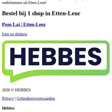
ondernemers uit Etten-Leur!
Bestel bij 1 shop in Etten-Leur
Pom Lai | Etten-Leur
Eten en drinken
2026 © HEBBES
Privacy​​​​‌ ‍ ​‍​‍‌‍ ‌ ​‍‌‍‍‌‌‍‌ ‌‍‍‌‌‍ ‍​‍​‍​ ‍‍​‍​‍‌ ​ ‌‍​‌‌‍ ‍‌‍‍‌‌ ‌​‌ ‍‌​‍ ‍‌‍‍‌‌‍ ​‍​‍​‍ ​​‍​‍‌‍‍​‌ ​‍‌‍‌‌‌‍‌‍​‍​‍​ ‍‍​‍​‍‌‍‍​‌ ‌​‌ ‌​‌ ​​​ ‍‍​‍ ​‍ ‌‍ ​‌‍ ‌‍​ ‌‍​‌‌‍ ​‌‍‍​‌‍ ‌ ​ ‌ ‌​​ ‍‍​ ​ ​ ​ ​ ​ ​ ​ ​‍ ‌‍‍‌‌‍ ‍‌ ‌​‌‍‌‌‌‍ ‍‌ ‌​​‍ ‌‍‌‌‌‍‌​‌‍‍‌‌ ‌​​‍ ‌‍ ‌‌‍ ‌‍‌​‌‍‌‌​ ‌‌ ​​‌ ​‍‌‍‌‌‌ ​ ‌‍‌‌‌‍ ‍‌ ‌​‌‍​‌‌ ‌​‌‍‍‌‌‍ ‌‍ ‍​ ‍ ‌‍‍‌‌‍‌​​ ‌‌‍‌ ‌‍ ​‌‍ ‌‍​‍‌‍​‌‌‍ ​​ ‍ ‌ ‌​‌ ‍‌‌ ​​‌‍‌‌​ ‌‌‍‌ ‌‍ ​‌‍ ‌‍​‍‌‍​‌‌‍ ​​ ‍ ‌ ​​‌‍​‌‌ ‌​‌‍‍​​ ‌‌‍‌‍‌‍ ‌‍ ‌ ‌​‌‍‌‌‌ ​‍​‍ ‍‌‍ ​‌‍‌‌‌‍‌ ‌‍​‌‌‍ ​​‍‌‌​ ‌‌‌​​‍‌‌ ‌‍‍ ‌‍‌‌‌ ‍‌​‍‌‌​ ​ ‌​‌​​‍‌‌​ ​ ‌​‌​​‍‌‌​ ​‍​ ​‍​ ​‌​ ‍​‌‍‌‌​ ‌‍‌‍‌​‌‍‌‌‌‍‌‌​ ‌‍​ ​ ​ ‍‌​ ‌‌​ ‌​​‍‌‌​ ​‍​ ​‍​‍‌‌​ ‌‌‌​‌​​‍ ‍‌‍ ​‌‍​‌‌‍​‍‌‍‌‌‌‍ ​​ ‌‍​‍‌‍​‌‌ ​ ‌‍‌‌‌‌‌‌‌ ​‍‌‍ ​​ ‌‌‍‍​‌ ‌​‌ ‌​‌ ​​​‍‌‌​ ​ ‌​​‌​‍‌‌​ ​‍‌​‌‍​‍‌‌​ ​‍‌​‌‍‌‍ ​‌‍ ‌‍​ ‌‍​‌‌‍ ​‌‍‍​‌‍ ‌ ​ ‌ ‌​​‍‌‌​ ​ ‌​​‌​ ​ ​ ​ ​ ​ ​ ​ ​‍‌‍‌‍‍‌‌‍‌​​ ‌‌‍‌ ‌‍ ​‌‍ ‌‍​‍‌‍​‌‌‍ ​​‍‌‍‌ ‌​‌ ‍‌‌ ​​‌‍‌‌​ ‌‌‍‌ ‌‍ ​‌‍ ‌‍​‍‌‍​‌‌‍ ​​‍‌‍‌ ​​‌‍​‌‌ ‌​‌‍‍​​ ‌‌‍‌‍‌‍ ‌‍ ‌ ‌​‌‍‌‌‌ ​‍​‍ ‍‌‍ ​‌‍‌‌‌‍‌ ‌‍​‌‌‍ ​​‍‌‌​ ‌‌‌​​‍‌‌ ‌‍‍ ‌‍‌‌‌ ‍‌​‍‌‌​ ​ ‌​‌​​‍‌‌​ ​ ‌​‌​​‍‌‌​ ​‍​ ​‍​ ​‌​ ‍​‌‍‌‌​ ‌‍‌‍‌​‌‍‌‌‌‍‌‌​ ‌‍​ ​ ​ ‍‌​ ‌‌​ ‌​​‍‌‌​ ​‍​ ​‍​‍‌‌​ ‌‌‌​‌​​‍ ‍‌‍ ​‌‍​‌‌‍​‍‌‍‌‌‌‍ ​​‍‌‍‌ ​​‌‍‌‌‌ ​‍‌ ​ ‌ ​​‌‍‌‌‌‍​ ‌ ‌​‌‍‍‌‌ ‌‍‌‍‌‌​ ‌‌ ​​‌ ‌‌‌‍​‍‌‍ ​‌‍‍‌‌ ​ ‌‍‍​‌‍‌‌‌‍‌​​‍​‍‌ ‌
|
Gebruikersvoorwaarden​​​​‌ ‍ ​‍​‍‌‍ ‌ ​‍‌‍‍‌‌‍‌ ‌‍‍‌‌‍ ‍​‍​‍​ ‍‍​‍​‍‌ ​ ‌‍​‌‌‍ ‍‌‍‍‌‌ ‌​‌ ‍‌​‍ ‍‌‍‍‌‌‍ ​‍​‍​‍ ​​‍​‍‌‍‍​‌ ​‍‌‍‌‌‌‍‌‍​‍​‍​ ‍‍​‍​‍‌‍‍​‌ ‌​‌ ‌​‌ ​​​ ‍‍​‍ ​‍ ‌‍ ​‌‍ ‌‍​ ‌‍​‌‌‍ ​‌‍‍​‌‍ ‌ ​ ‌ ‌​​ ‍‍​ ​ ​ ​ ​ ​ ​ ​ ​‍ ‌‍‍‌‌‍ ‍‌ ‌​‌‍‌‌‌‍ ‍‌ ‌​​‍ ‌‍‌‌‌‍‌​‌‍‍‌‌ ‌​​‍ ‌‍ ‌‌‍ ‌‍‌​‌‍‌‌​ ‌‌ ​​‌ ​‍‌‍‌‌‌ ​ ‌‍‌‌‌‍ ‍‌ ‌​‌‍​‌‌ ‌​‌‍‍‌‌‍ ‌‍ ‍​ ‍ ‌‍‍‌‌‍‌​​ ‌‌‍‌ ‌‍ ​‌‍ ‌‍​‍‌‍​‌‌‍ ​​ ‍ ‌ ‌​‌ ‍‌‌ ​​‌‍‌‌​ ‌‌‍‌ ‌‍ ​‌‍ ‌‍​‍‌‍​‌‌‍ ​​ ‍ ‌ ​​‌‍​‌‌ ‌​‌‍‍​​ ‌‌‍‌‍‌‍ ‌‍ ‌ ‌​‌‍‌‌‌ ​‍​‍ ‍‌‍ ​‌‍‌‌‌‍‌ ‌‍​‌‌‍ ​​‍‌‌​ ‌‌‌​​‍‌‌ ‌‍‍ ‌‍‌‌‌ ‍‌​‍‌‌​ ​ ‌​‌​​‍‌‌​ ​ ‌​‌​​‍‌‌​ ​‍​ ​‍​ ​​‌‍​ ‌‍‌‍​ ‌‍​ ‌​‌‍‌​​ ​ ‌‍‌‌​ ​ ​ ​‌​ ‍‌​ ​‍​‍‌‌​ ​‍​ ​‍​‍‌‌​ ‌‌‌​‌​​‍ ‍‌‍ ​‌‍​‌‌‍​‍‌‍‌‌‌‍ ​​ ‌‍​‍‌‍​‌‌ ​ ‌‍‌‌‌‌‌‌‌ ​‍‌‍ ​​ ‌‌‍‍​‌ ‌​‌ ‌​‌ ​​​‍‌‌​ ​ ‌​​‌​‍‌‌​ ​‍‌​‌‍​‍‌‌​ ​‍‌​‌‍‌‍ ​‌‍ ‌‍​ ‌‍​‌‌‍ ​‌‍‍​‌‍ ‌ ​ ‌ ‌​​‍‌‌​ ​ ‌​​‌​ ​ ​ ​ ​ ​ ​ ​ ​‍‌‍‌‍‍‌‌‍‌​​ ‌‌‍‌ ‌‍ ​‌‍ ‌‍​‍‌‍​‌‌‍ ​​‍‌‍‌ ‌​‌ ‍‌‌ ​​‌‍‌‌​ ‌‌‍‌ ‌‍ ​‌‍ ‌‍​‍‌‍​‌‌‍ ​​‍‌‍‌ ​​‌‍​‌‌ ‌​‌‍‍​​ ‌‌‍‌‍‌‍ ‌‍ ‌ ‌​‌‍‌‌‌ ​‍​‍ ‍‌‍ ​‌‍‌‌‌‍‌ ‌‍​‌‌‍ ​​‍‌‌​ ‌‌‌​​‍‌‌ ‌‍‍ ‌‍‌‌‌ ‍‌​‍‌‌​ ​ ‌​‌​​‍‌‌​ ​ ‌​‌​​‍‌‌​ ​‍​ ​‍​ ​​‌‍​ ‌‍‌‍​ ‌‍​ ‌​‌‍‌​​ ​ ‌‍‌‌​ ​ ​ ​‌​ ‍‌​ ​‍​‍‌‌​ ​‍​ ​‍​‍‌‌​ ‌‌‌​‌​​‍ ‍‌‍ ​‌‍​‌‌‍​‍‌‍‌‌‌‍ ​​‍‌‍‌ ​​‌‍‌‌‌ ​‍‌ ​ ‌ ​​‌‍‌‌‌‍​ ‌ ‌​‌‍‍‌‌ ‌‍‌‍‌‌​ ‌‌ ​​‌ ‌‌‌‍​‍‌‍ ​‌‍‍‌‌ ​ ‌‍‍​‌‍‌‌‌‍‌​​‍​‍‌ ‌
Hebbes