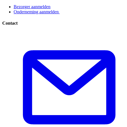
Bezorger aanmelden​​​​‌ ‍ ​‍​‍‌‍ ‌ ​‍‌‍‍‌‌‍‌ ‌‍‍‌‌‍ ‍​‍​‍​ ‍‍​‍​‍‌ ​ ‌‍​‌‌‍ ‍‌‍‍‌‌ ‌​‌ ‍‌​‍ ‍‌‍‍‌‌‍ ​‍​‍​‍ ​​‍​‍‌‍‍​‌ ​‍‌‍‌‌‌‍‌‍​‍​‍​ ‍‍​‍​‍‌‍‍​‌ ‌​‌ ‌​‌ ​​​ ‍‍​‍ ​‍ ‌‍ ​‌‍ ‌‍​ ‌‍​‌‌‍ ​‌‍‍​‌‍ ‌ ​ ‌ ‌​​ ‍‍​ ​ ​ ​ ​ ​ ​ ​ ​‍ ‌‍‍‌‌‍ ‍‌ ‌​‌‍‌‌‌‍ ‍‌ ‌​​‍ ‌‍‌‌‌‍‌​‌‍‍‌‌ ‌​​‍ ‌‍ ‌‌‍ ‌‍‌​‌‍‌‌​ ‌‌ ​​‌ ​‍‌‍‌‌‌ ​ ‌‍‌‌‌‍ ‍‌ ‌​‌‍​‌‌ ‌​‌‍‍‌‌‍ ‌‍ ‍​ ‍ ‌‍‍‌‌‍‌​​ ‌‌‍‌ ‌‍ ​‌‍ ‌‍​‍‌‍​‌‌‍ ​​ ‍ ‌ ‌​‌ ‍‌‌ ​​‌‍‌‌​ ‌‌‍‌ ‌‍ ​‌‍ ‌‍​‍‌‍​‌‌‍ ​​ ‍ ‌ ​​‌‍​‌‌ ‌​‌‍‍​​ ‌‌‍‌‍‌‍ ‌‍ ‌ ‌​‌‍‌‌‌ ​‍​‍ ‍‌ ​​‌‍​‌‌‍‌ ‌‍‌‌‌ ​ ​‍‌‌​ ‌‌‌​​‍‌‌ ‌‍‍ ‌‍‌‌‌ ‍‌​‍‌‌​ ​ ‌​‌​​‍‌‌​ ​ ‌​‌​​‍‌‌​ ​‍​ ​‍​ ‌ ​ ​‌‌‍​‍‌‍​ ​ ‌‌​ ‌ ​ ​‌​ ​‍​ ‌​​ ​​‌‍‌‌​ ‍‌​‍‌‌​ ​‍​ ​‍​‍‌‌​ ‌‌‌​‌​​‍ ‍‌‍ ​‌‍​‌‌‍​‍‌‍‌‌‌‍ ​​ ‌‍​‍‌‍​‌‌ ​ ‌‍‌‌‌‌‌‌‌ ​‍‌‍ ​​ ‌‌‍‍​‌ ‌​‌ ‌​‌ ​​​‍‌‌​ ​ ‌​​‌​‍‌‌​ ​‍‌​‌‍​‍‌‌​ ​‍‌​‌‍‌‍ ​‌‍ ‌‍​ ‌‍​‌‌‍ ​‌‍‍​‌‍ ‌ ​ ‌ ‌​​‍‌‌​ ​ ‌​​‌​ ​ ​ ​ ​ ​ ​ ​ ​‍‌‍‌‍‍‌‌‍‌​​ ‌‌‍‌ ‌‍ ​‌‍ ‌‍​‍‌‍​‌‌‍ ​​‍‌‍‌ ‌​‌ ‍‌‌ ​​‌‍‌‌​ ‌‌‍‌ ‌‍ ​‌‍ ‌‍​‍‌‍​‌‌‍ ​​‍‌‍‌ ​​‌‍​‌‌ ‌​‌‍‍​​ ‌‌‍‌‍‌‍ ‌‍ ‌ ‌​‌‍‌‌‌ ​‍​‍ ‍‌ ​​‌‍​‌‌‍‌ ‌‍‌‌‌ ​ ​‍‌‌​ ‌‌‌​​‍‌‌ ‌‍‍ ‌‍‌‌‌ ‍‌​‍‌‌​ ​ ‌​‌​​‍‌‌​ ​ ‌​‌​​‍‌‌​ ​‍​ ​‍​ ‌ ​ ​‌‌‍​‍‌‍​ ​ ‌‌​ ‌ ​ ​‌​ ​‍​ ‌​​ ​​‌‍‌‌​ ‍‌​‍‌‌​ ​‍​ ​‍​‍‌‌​ ‌‌‌​‌​​‍ ‍‌‍ ​‌‍​‌‌‍​‍‌‍‌‌‌‍ ​​‍‌‍‌ ​​‌‍‌‌‌ ​‍‌ ​ ‌ ​​‌‍‌‌‌‍​ ‌ ‌​‌‍‍‌‌ ‌‍‌‍‌‌​ ‌‌ ​​‌ ‌‌‌‍​‍‌‍ ​‌‍‍‌‌ ​ ‌‍‍​‌‍‌‌‌‍‌​​‍​‍‌ ‌
Onderneming aanmelden ​​​​‌ ‍ ​‍​‍‌‍ ‌ ​‍‌‍‍‌‌‍‌ ‌‍‍‌‌‍ ‍​‍​‍​ ‍‍​‍​‍‌ ​ ‌‍​‌‌‍ ‍‌‍‍‌‌ ‌​‌ ‍‌​‍ ‍‌‍‍‌‌‍ ​‍​‍​‍ ​​‍​‍‌‍‍​‌ ​‍‌‍‌‌‌‍‌‍​‍​‍​ ‍‍​‍​‍‌‍‍​‌ ‌​‌ ‌​‌ ​​​ ‍‍​‍ ​‍ ‌‍ ​‌‍ ‌‍​ ‌‍​‌‌‍ ​‌‍‍​‌‍ ‌ ​ ‌ ‌​​ ‍‍​ ​ ​ ​ ​ ​ ​ ​ ​‍ ‌‍‍‌‌‍ ‍‌ ‌​‌‍‌‌‌‍ ‍‌ ‌​​‍ ‌‍‌‌‌‍‌​‌‍‍‌‌ ‌​​‍ ‌‍ ‌‌‍ ‌‍‌​‌‍‌‌​ ‌‌ ​​‌ ​‍‌‍‌‌‌ ​ ‌‍‌‌‌‍ ‍‌ ‌​‌‍​‌‌ ‌​‌‍‍‌‌‍ ‌‍ ‍​ ‍ ‌‍‍‌‌‍‌​​ ‌‌‍‌ ‌‍ ​‌‍ ‌‍​‍‌‍​‌‌‍ ​​ ‍ ‌ ‌​‌ ‍‌‌ ​​‌‍‌‌​ ‌‌‍‌ ‌‍ ​‌‍ ‌‍​‍‌‍​‌‌‍ ​​ ‍ ‌ ​​‌‍​‌‌ ‌​‌‍‍​​ ‌‌‍‌‍‌‍ ‌‍ ‌ ‌​‌‍‌‌‌ ​‍​‍ ‍‌ ​​‌‍​‌‌‍‌ ‌‍‌‌‌ ​ ​‍‌‌​ ‌‌‌​​‍‌‌ ‌‍‍ ‌‍‌‌‌ ‍‌​‍‌‌​ ​ ‌​‌​​‍‌‌​ ​ ‌​‌​​‍‌‌​ ​‍​ ​‍​ ‌ ​ ‌ ​ ‍‌​ ​ ​ ​‌‌‍​ ‌‍​‌​ ‌‍​ ​‌‌‍​‍​ ‌‍‌‍​ ​‍‌‌​ ​‍​ ​‍​‍‌‌​ ‌‌‌​‌​​‍ ‍‌‍ ​‌‍​‌‌‍​‍‌‍‌‌‌‍ ​​ ‌‍​‍‌‍​‌‌ ​ ‌‍‌‌‌‌‌‌‌ ​‍‌‍ ​​ ‌‌‍‍​‌ ‌​‌ ‌​‌ ​​​‍‌‌​ ​ ‌​​‌​‍‌‌​ ​‍‌​‌‍​‍‌‌​ ​‍‌​‌‍‌‍ ​‌‍ ‌‍​ ‌‍​‌‌‍ ​‌‍‍​‌‍ ‌ ​ ‌ ‌​​‍‌‌​ ​ ‌​​‌​ ​ ​ ​ ​ ​ ​ ​ ​‍‌‍‌‍‍‌‌‍‌​​ ‌‌‍‌ ‌‍ ​‌‍ ‌‍​‍‌‍​‌‌‍ ​​‍‌‍‌ ‌​‌ ‍‌‌ ​​‌‍‌‌​ ‌‌‍‌ ‌‍ ​‌‍ ‌‍​‍‌‍​‌‌‍ ​​‍‌‍‌ ​​‌‍​‌‌ ‌​‌‍‍​​ ‌‌‍‌‍‌‍ ‌‍ ‌ ‌​‌‍‌‌‌ ​‍​‍ ‍‌ ​​‌‍​‌‌‍‌ ‌‍‌‌‌ ​ ​‍‌‌​ ‌‌‌​​‍‌‌ ‌‍‍ ‌‍‌‌‌ ‍‌​‍‌‌​ ​ ‌​‌​​‍‌‌​ ​ ‌​‌​​‍‌‌​ ​‍​ ​‍​ ‌ ​ ‌ ​ ‍‌​ ​ ​ ​‌‌‍​ ‌‍​‌​ ‌‍​ ​‌‌‍​‍​ ‌‍‌‍​ ​‍‌‌​ ​‍​ ​‍​‍‌‌​ ‌‌‌​‌​​‍ ‍‌‍ ​‌‍​‌‌‍​‍‌‍‌‌‌‍ ​​‍‌‍‌ ​​‌‍‌‌‌ ​‍‌ ​ ‌ ​​‌‍‌‌‌‍​ ‌ ‌​‌‍‍‌‌ ‌‍‌‍‌‌​ ‌‌ ​​‌ ‌‌‌‍​‍‌‍ ​‌‍‍‌‌ ​ ‌‍‍​‌‍‌‌‌‍‌​​‍​‍‌ ‌
Contact