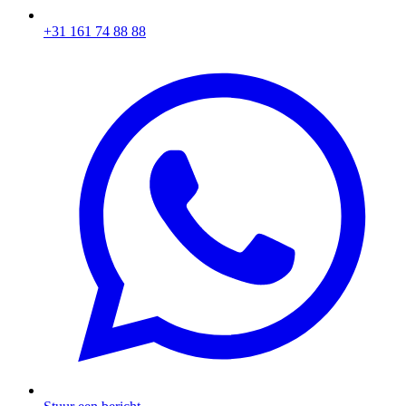
+31 161 74 88 88‬​​​​‌ ‍ ​‍​‍‌‍ ‌ ​‍‌‍‍‌‌‍‌ ‌‍‍‌‌‍ ‍​‍​‍​ ‍‍​‍​‍‌ ​ ‌‍​‌‌‍ ‍‌‍‍‌‌ ‌​‌ ‍‌​‍ ‍‌‍‍‌‌‍ ​‍​‍​‍ ​​‍​‍‌‍‍​‌ ​‍‌‍‌‌‌‍‌‍​‍​‍​ ‍‍​‍​‍‌‍‍​‌ ‌​‌ ‌​‌ ​​​ ‍‍​‍ ​‍ ‌‍ ​‌‍ ‌‍​ ‌‍​‌‌‍ ​‌‍‍​‌‍ ‌ ​ ‌ ‌​​ ‍‍​ ​ ​ ​ ​ ​ ​ ​ ​‍ ‌‍‍‌‌‍ ‍‌ ‌​‌‍‌‌‌‍ ‍‌ ‌​​‍ ‌‍‌‌‌‍‌​‌‍‍‌‌ ‌​​‍ ‌‍ ‌‌‍ ‌‍‌​‌‍‌‌​ ‌‌ ​​‌ ​‍‌‍‌‌‌ ​ ‌‍‌‌‌‍ ‍‌ ‌​‌‍​‌‌ ‌​‌‍‍‌‌‍ ‌‍ ‍​ ‍ ‌‍‍‌‌‍‌​​ ‌‌‍‌ ‌‍ ​‌‍ ‌‍​‍‌‍​‌‌‍ ​​ ‍ ‌ ‌​‌ ‍‌‌ ​​‌‍‌‌​ ‌‌‍‌ ‌‍ ​‌‍ ‌‍​‍‌‍​‌‌‍ ​​ ‍ ‌ ​​‌‍​‌‌ ‌​‌‍‍​​ ‌‌‍​ ‌‍ ‌‍ ‍‌ ‌​‌‍​‌‌‍​ ‌ ‌​​‍ ‍‌ ​​‌‍‍​‌‍ ‌‍ ‍‌‍‌‌​ ‌‍​‍‌‍​‌‌ ​ ‌‍‌‌‌‌‌‌‌ ​‍‌‍ ​​ ‌‌‍‍​‌ ‌​‌ ‌​‌ ​​​‍‌‌​ ​ ‌​​‌​‍‌‌​ ​‍‌​‌‍​‍‌‌​ ​‍‌​‌‍‌‍ ​‌‍ ‌‍​ ‌‍​‌‌‍ ​‌‍‍​‌‍ ‌ ​ ‌ ‌​​‍‌‌​ ​ ‌​​‌​ ​ ​ ​ ​ ​ ​ ​ ​‍‌‍‌‍‍‌‌‍‌​​ ‌‌‍‌ ‌‍ ​‌‍ ‌‍​‍‌‍​‌‌‍ ​​‍‌‍‌ ‌​‌ ‍‌‌ ​​‌‍‌‌​ ‌‌‍‌ ‌‍ ​‌‍ ‌‍​‍‌‍​‌‌‍ ​​‍‌‍‌ ​​‌‍​‌‌ ‌​‌‍‍​​ ‌‌‍​ ‌‍ ‌‍ ‍‌ ‌​‌‍​‌‌‍​ ‌ ‌​​‍ ‍‌ ​​‌‍‍​‌‍ ‌‍ ‍‌‍‌‌​‍‌‍‌ ​​‌‍‌‌‌ ​‍‌ ​ ‌ ​​‌‍‌‌‌‍​ ‌ ‌​‌‍‍‌‌ ‌‍‌‍‌‌​ ‌‌ ​​‌ ‌‌‌‍​‍‌‍ ​‌‍‍‌‌ ​ ‌‍‍​‌‍‌‌‌‍‌​​‍​‍‌ ‌