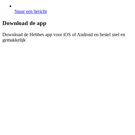
Stuur een bericht
Download de app​​​​‌ ‍ ​‍​‍‌‍ ‌ ​‍‌‍‍‌‌‍‌ ‌‍‍‌‌‍ ‍​‍​‍​ ‍‍​‍​‍‌ ​ ‌‍​‌‌‍ ‍‌‍‍‌‌ ‌​‌ ‍‌​‍ ‍‌‍‍‌‌‍ ​‍​‍​‍ ​​‍​‍‌‍‍​‌ ​‍‌‍‌‌‌‍‌‍​‍​‍​ ‍‍​‍​‍‌‍‍​‌ ‌​‌ ‌​‌ ​​​ ‍‍​‍ ​‍ ‌‍ ​‌‍ ‌‍​ ‌‍​‌‌‍ ​‌‍‍​‌‍ ‌ ​ ‌ ‌​​ ‍‍​ ​ ​ ​ ​ ​ ​ ​ ​‍ ‌‍‍‌‌‍ ‍‌ ‌​‌‍‌‌‌‍ ‍‌ ‌​​‍ ‌‍‌‌‌‍‌​‌‍‍‌‌ ‌​​‍ ‌‍ ‌‌‍ ‌‍‌​‌‍‌‌​ ‌‌ ​​‌ ​‍‌‍‌‌‌ ​ ‌‍‌‌‌‍ ‍‌ ‌​‌‍​‌‌ ‌​‌‍‍‌‌‍ ‌‍ ‍​ ‍ ‌‍‍‌‌‍‌​​ ‌‌‍‌ ‌‍ ​‌‍ ‌‍​‍‌‍​‌‌‍ ​​ ‍ ‌ ‌​‌ ‍‌‌ ​​‌‍‌‌​ ‌‌‍‌ ‌‍ ​‌‍ ‌‍​‍‌‍​‌‌‍ ​​ ‍ ‌ ​​‌‍​‌‌ ‌​‌‍‍​​ ‌‌‍‌‍‌‍ ‌‍ ‌ ‌​‌‍‌‌‌ ​‍​‍ ‍‌‍​‌‌ ​​‌ ​​‌​‌​‌‍ ‌ ‌ ‌‍ ‍‌‍ ​‌‍ ‌‍​‌‌‍‌​​‍ ‍‌ ‌​‌‍‍‌‌ ‌​‌‍ ​‌‍‌‌​ ‌‍​‍‌‍​‌‌ ​ ‌‍‌‌‌‌‌‌‌ ​‍‌‍ ​​ ‌‌‍‍​‌ ‌​‌ ‌​‌ ​​​‍‌‌​ ​ ‌​​‌​‍‌‌​ ​‍‌​‌‍​‍‌‌​ ​‍‌​‌‍‌‍ ​‌‍ ‌‍​ ‌‍​‌‌‍ ​‌‍‍​‌‍ ‌ ​ ‌ ‌​​‍‌‌​ ​ ‌​​‌​ ​ ​ ​ ​ ​ ​ ​ ​‍‌‍‌‍‍‌‌‍‌​​ ‌‌‍‌ ‌‍ ​‌‍ ‌‍​‍‌‍​‌‌‍ ​​‍‌‍‌ ‌​‌ ‍‌‌ ​​‌‍‌‌​ ‌‌‍‌ ‌‍ ​‌‍ ‌‍​‍‌‍​‌‌‍ ​​‍‌‍‌ ​​‌‍​‌‌ ‌​‌‍‍​​ ‌‌‍‌‍‌‍ ‌‍ ‌ ‌​‌‍‌‌‌ ​‍​‍ ‍‌‍​‌‌ ​​‌ ​​‌​‌​‌‍ ‌ ‌ ‌‍ ‍‌‍ ​‌‍ ‌‍​‌‌‍‌​​‍ ‍‌ ‌​‌‍‍‌‌ ‌​‌‍ ​‌‍‌‌​‍‌‍‌ ​​‌‍‌‌‌ ​‍‌ ​ ‌ ​​‌‍‌‌‌‍​ ‌ ‌​‌‍‍‌‌ ‌‍‌‍‌‌​ ‌‌ ​​‌ ‌‌‌‍​‍‌‍ ​‌‍‍‌‌ ​ ‌‍‍​‌‍‌‌‌‍‌​​‍​‍‌ ‌
Download de Hebbes app voor iOS of Android en bestel snel en
gemakkelijk​​​​‌ ‍ ​‍​‍‌‍ ‌ ​‍‌‍‍‌‌‍‌ ‌‍‍‌‌‍ ‍​‍​‍​ ‍‍​‍​‍‌ ​ ‌‍​‌‌‍ ‍‌‍‍‌‌ ‌​‌ ‍‌​‍ ‍‌‍‍‌‌‍ ​‍​‍​‍ ​​‍​‍‌‍‍​‌ ​‍‌‍‌‌‌‍‌‍​‍​‍​ ‍‍​‍​‍‌‍‍​‌ ‌​‌ ‌​‌ ​​​ ‍‍​‍ ​‍ ‌‍ ​‌‍ ‌‍​ ‌‍​‌‌‍ ​‌‍‍​‌‍ ‌ ​ ‌ ‌​​ ‍‍​ ​ ​ ​ ​ ​ ​ ​ ​‍ ‌‍‍‌‌‍ ‍‌ ‌​‌‍‌‌‌‍ ‍‌ ‌​​‍ ‌‍‌‌‌‍‌​‌‍‍‌‌ ‌​​‍ ‌‍ ‌‌‍ ‌‍‌​‌‍‌‌​ ‌‌ ​​‌ ​‍‌‍‌‌‌ ​ ‌‍‌‌‌‍ ‍‌ ‌​‌‍​‌‌ ‌​‌‍‍‌‌‍ ‌‍ ‍​ ‍ ‌‍‍‌‌‍‌​​ ‌‌‍‌ ‌‍ ​‌‍ ‌‍​‍‌‍​‌‌‍ ​​ ‍ ‌ ‌​‌ ‍‌‌ ​​‌‍‌‌​ ‌‌‍‌ ‌‍ ​‌‍ ‌‍​‍‌‍​‌‌‍ ​​ ‍ ‌ ​​‌‍​‌‌ ‌​‌‍‍​​ ‌‌‍‌‍‌‍ ‌‍ ‌ ‌​‌‍‌‌‌ ​‍​‍ ‍‌‍​‌‌ ​​‌ ​​‌​‌​‌‍ ‌ ‌ ‌‍ ‍‌‍ ​‌‍ ‌‍​‌‌‍‌​​‍ ‍‌‍‌​‌‍‌‌‌ ​ ‌‍​ ‌ ​‍‌‍‍‌‌ ​​‌ ‌​‌‍‍‌‌‍ ‌‍ ‍​ ‌‍​‍‌‍​‌‌ ​ ‌‍‌‌‌‌‌‌‌ ​‍‌‍ ​​ ‌‌‍‍​‌ ‌​‌ ‌​‌ ​​​‍‌‌​ ​ ‌​​‌​‍‌‌​ ​‍‌​‌‍​‍‌‌​ ​‍‌​‌‍‌‍ ​‌‍ ‌‍​ ‌‍​‌‌‍ ​‌‍‍​‌‍ ‌ ​ ‌ ‌​​‍‌‌​ ​ ‌​​‌​ ​ ​ ​ ​ ​ ​ ​ ​‍‌‍‌‍‍‌‌‍‌​​ ‌‌‍‌ ‌‍ ​‌‍ ‌‍​‍‌‍​‌‌‍ ​​‍‌‍‌ ‌​‌ ‍‌‌ ​​‌‍‌‌​ ‌‌‍‌ ‌‍ ​‌‍ ‌‍​‍‌‍​‌‌‍ ​​‍‌‍‌ ​​‌‍​‌‌ ‌​‌‍‍​​ ‌‌‍‌‍‌‍ ‌‍ ‌ ‌​‌‍‌‌‌ ​‍​‍ ‍‌‍​‌‌ ​​‌ ​​‌​‌​‌‍ ‌ ‌ ‌‍ ‍‌‍ ​‌‍ ‌‍​‌‌‍‌​​‍ ‍‌‍‌​‌‍‌‌‌ ​ ‌‍​ ‌ ​‍‌‍‍‌‌ ​​‌ ‌​‌‍‍‌‌‍ ‌‍ ‍​‍‌‍‌ ​​‌‍‌‌‌ ​‍‌ ​ ‌ ​​‌‍‌‌‌‍​ ‌ ‌​‌‍‍‌‌ ‌‍‌‍‌‌​ ‌‌ ​​‌ ‌‌‌‍​‍‌‍ ​‌‍‍‌‌ ​ ‌‍‍​‌‍‌‌‌‍‌​​‍​‍‌ ‌