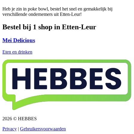
Heb je zin in poke bowl, bestel het snel en gemakkelijk bij
verschillende ondernemers uit Etten-Leur!
Bestel bij 1 shop in Etten-Leur
Mei Delicious
Eten en drinken
2026 © HEBBES
Privacy​​​​‌ ‍ ​‍​‍‌‍ ‌ ​‍‌‍‍‌‌‍‌ ‌‍‍‌‌‍ ‍​‍​‍​ ‍‍​‍​‍‌ ​ ‌‍​‌‌‍ ‍‌‍‍‌‌ ‌​‌ ‍‌​‍ ‍‌‍‍‌‌‍ ​‍​‍​‍ ​​‍​‍‌‍‍​‌ ​‍‌‍‌‌‌‍‌‍​‍​‍​ ‍‍​‍​‍‌‍‍​‌ ‌​‌ ‌​‌ ​​​ ‍‍​‍ ​‍ ‌‍ ​‌‍ ‌‍​ ‌‍​‌‌‍ ​‌‍‍​‌‍ ‌ ​ ‌ ‌​​ ‍‍​ ​ ​ ​ ​ ​ ​ ​ ​‍ ‌‍‍‌‌‍ ‍‌ ‌​‌‍‌‌‌‍ ‍‌ ‌​​‍ ‌‍‌‌‌‍‌​‌‍‍‌‌ ‌​​‍ ‌‍ ‌‌‍ ‌‍‌​‌‍‌‌​ ‌‌ ​​‌ ​‍‌‍‌‌‌ ​ ‌‍‌‌‌‍ ‍‌ ‌​‌‍​‌‌ ‌​‌‍‍‌‌‍ ‌‍ ‍​ ‍ ‌‍‍‌‌‍‌​​ ‌‌‍‌ ‌‍ ​‌‍ ‌‍​‍‌‍​‌‌‍ ​​ ‍ ‌ ‌​‌ ‍‌‌ ​​‌‍‌‌​ ‌‌‍‌ ‌‍ ​‌‍ ‌‍​‍‌‍​‌‌‍ ​​ ‍ ‌ ​​‌‍​‌‌ ‌​‌‍‍​​ ‌‌‍‌‍‌‍ ‌‍ ‌ ‌​‌‍‌‌‌ ​‍​‍ ‍‌‍ ​‌‍‌‌‌‍‌ ‌‍​‌‌‍ ​​‍‌‌​ ‌‌‌​​‍‌‌ ‌‍‍ ‌‍‌‌‌ ‍‌​‍‌‌​ ​ ‌​‌​​‍‌‌​ ​ ‌​‌​​‍‌‌​ ​‍​ ​‍​ ​‌​ ‍​‌‍‌‌​ ‌‍‌‍‌​‌‍‌‌‌‍‌‌​ ‌‍​ ​ ​ ‍‌​ ‌‌​ ‌​​‍‌‌​ ​‍​ ​‍​‍‌‌​ ‌‌‌​‌​​‍ ‍‌‍ ​‌‍​‌‌‍​‍‌‍‌‌‌‍ ​​ ‌‍​‍‌‍​‌‌ ​ ‌‍‌‌‌‌‌‌‌ ​‍‌‍ ​​ ‌‌‍‍​‌ ‌​‌ ‌​‌ ​​​‍‌‌​ ​ ‌​​‌​‍‌‌​ ​‍‌​‌‍​‍‌‌​ ​‍‌​‌‍‌‍ ​‌‍ ‌‍​ ‌‍​‌‌‍ ​‌‍‍​‌‍ ‌ ​ ‌ ‌​​‍‌‌​ ​ ‌​​‌​ ​ ​ ​ ​ ​ ​ ​ ​‍‌‍‌‍‍‌‌‍‌​​ ‌‌‍‌ ‌‍ ​‌‍ ‌‍​‍‌‍​‌‌‍ ​​‍‌‍‌ ‌​‌ ‍‌‌ ​​‌‍‌‌​ ‌‌‍‌ ‌‍ ​‌‍ ‌‍​‍‌‍​‌‌‍ ​​‍‌‍‌ ​​‌‍​‌‌ ‌​‌‍‍​​ ‌‌‍‌‍‌‍ ‌‍ ‌ ‌​‌‍‌‌‌ ​‍​‍ ‍‌‍ ​‌‍‌‌‌‍‌ ‌‍​‌‌‍ ​​‍‌‌​ ‌‌‌​​‍‌‌ ‌‍‍ ‌‍‌‌‌ ‍‌​‍‌‌​ ​ ‌​‌​​‍‌‌​ ​ ‌​‌​​‍‌‌​ ​‍​ ​‍​ ​‌​ ‍​‌‍‌‌​ ‌‍‌‍‌​‌‍‌‌‌‍‌‌​ ‌‍​ ​ ​ ‍‌​ ‌‌​ ‌​​‍‌‌​ ​‍​ ​‍​‍‌‌​ ‌‌‌​‌​​‍ ‍‌‍ ​‌‍​‌‌‍​‍‌‍‌‌‌‍ ​​‍‌‍‌ ​​‌‍‌‌‌ ​‍‌ ​ ‌ ​​‌‍‌‌‌‍​ ‌ ‌​‌‍‍‌‌ ‌‍‌‍‌‌​ ‌‌ ​​‌ ‌‌‌‍​‍‌‍ ​‌‍‍‌‌ ​ ‌‍‍​‌‍‌‌‌‍‌​​‍​‍‌ ‌
|
Gebruikersvoorwaarden​​​​‌ ‍ ​‍​‍‌‍ ‌ ​‍‌‍‍‌‌‍‌ ‌‍‍‌‌‍ ‍​‍​‍​ ‍‍​‍​‍‌ ​ ‌‍​‌‌‍ ‍‌‍‍‌‌ ‌​‌ ‍‌​‍ ‍‌‍‍‌‌‍ ​‍​‍​‍ ​​‍​‍‌‍‍​‌ ​‍‌‍‌‌‌‍‌‍​‍​‍​ ‍‍​‍​‍‌‍‍​‌ ‌​‌ ‌​‌ ​​​ ‍‍​‍ ​‍ ‌‍ ​‌‍ ‌‍​ ‌‍​‌‌‍ ​‌‍‍​‌‍ ‌ ​ ‌ ‌​​ ‍‍​ ​ ​ ​ ​ ​ ​ ​ ​‍ ‌‍‍‌‌‍ ‍‌ ‌​‌‍‌‌‌‍ ‍‌ ‌​​‍ ‌‍‌‌‌‍‌​‌‍‍‌‌ ‌​​‍ ‌‍ ‌‌‍ ‌‍‌​‌‍‌‌​ ‌‌ ​​‌ ​‍‌‍‌‌‌ ​ ‌‍‌‌‌‍ ‍‌ ‌​‌‍​‌‌ ‌​‌‍‍‌‌‍ ‌‍ ‍​ ‍ ‌‍‍‌‌‍‌​​ ‌‌‍‌ ‌‍ ​‌‍ ‌‍​‍‌‍​‌‌‍ ​​ ‍ ‌ ‌​‌ ‍‌‌ ​​‌‍‌‌​ ‌‌‍‌ ‌‍ ​‌‍ ‌‍​‍‌‍​‌‌‍ ​​ ‍ ‌ ​​‌‍​‌‌ ‌​‌‍‍​​ ‌‌‍‌‍‌‍ ‌‍ ‌ ‌​‌‍‌‌‌ ​‍​‍ ‍‌‍ ​‌‍‌‌‌‍‌ ‌‍​‌‌‍ ​​‍‌‌​ ‌‌‌​​‍‌‌ ‌‍‍ ‌‍‌‌‌ ‍‌​‍‌‌​ ​ ‌​‌​​‍‌‌​ ​ ‌​‌​​‍‌‌​ ​‍​ ​‍​ ​​‌‍​ ‌‍‌‍​ ‌‍​ ‌​‌‍‌​​ ​ ‌‍‌‌​ ​ ​ ​‌​ ‍‌​ ​‍​‍‌‌​ ​‍​ ​‍​‍‌‌​ ‌‌‌​‌​​‍ ‍‌‍ ​‌‍​‌‌‍​‍‌‍‌‌‌‍ ​​ ‌‍​‍‌‍​‌‌ ​ ‌‍‌‌‌‌‌‌‌ ​‍‌‍ ​​ ‌‌‍‍​‌ ‌​‌ ‌​‌ ​​​‍‌‌​ ​ ‌​​‌​‍‌‌​ ​‍‌​‌‍​‍‌‌​ ​‍‌​‌‍‌‍ ​‌‍ ‌‍​ ‌‍​‌‌‍ ​‌‍‍​‌‍ ‌ ​ ‌ ‌​​‍‌‌​ ​ ‌​​‌​ ​ ​ ​ ​ ​ ​ ​ ​‍‌‍‌‍‍‌‌‍‌​​ ‌‌‍‌ ‌‍ ​‌‍ ‌‍​‍‌‍​‌‌‍ ​​‍‌‍‌ ‌​‌ ‍‌‌ ​​‌‍‌‌​ ‌‌‍‌ ‌‍ ​‌‍ ‌‍​‍‌‍​‌‌‍ ​​‍‌‍‌ ​​‌‍​‌‌ ‌​‌‍‍​​ ‌‌‍‌‍‌‍ ‌‍ ‌ ‌​‌‍‌‌‌ ​‍​‍ ‍‌‍ ​‌‍‌‌‌‍‌ ‌‍​‌‌‍ ​​‍‌‌​ ‌‌‌​​‍‌‌ ‌‍‍ ‌‍‌‌‌ ‍‌​‍‌‌​ ​ ‌​‌​​‍‌‌​ ​ ‌​‌​​‍‌‌​ ​‍​ ​‍​ ​​‌‍​ ‌‍‌‍​ ‌‍​ ‌​‌‍‌​​ ​ ‌‍‌‌​ ​ ​ ​‌​ ‍‌​ ​‍​‍‌‌​ ​‍​ ​‍​‍‌‌​ ‌‌‌​‌​​‍ ‍‌‍ ​‌‍​‌‌‍​‍‌‍‌‌‌‍ ​​‍‌‍‌ ​​‌‍‌‌‌ ​‍‌ ​ ‌ ​​‌‍‌‌‌‍​ ‌ ‌​‌‍‍‌‌ ‌‍‌‍‌‌​ ‌‌ ​​‌ ‌‌‌‍​‍‌‍ ​‌‍‍‌‌ ​ ‌‍‍​‌‍‌‌‌‍‌​​‍​‍‌ ‌