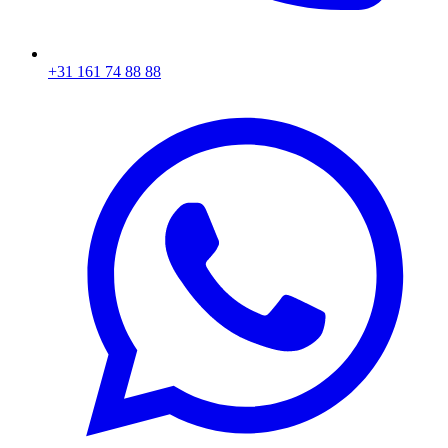
+31 161 74 88 88‬​​​​‌ ‍ ​‍​‍‌‍ ‌ ​‍‌‍‍‌‌‍‌ ‌‍‍‌‌‍ ‍​‍​‍​ ‍‍​‍​‍‌ ​ ‌‍​‌‌‍ ‍‌‍‍‌‌ ‌​‌ ‍‌​‍ ‍‌‍‍‌‌‍ ​‍​‍​‍ ​​‍​‍‌‍‍​‌ ​‍‌‍‌‌‌‍‌‍​‍​‍​ ‍‍​‍​‍‌‍‍​‌ ‌​‌ ‌​‌ ​​​ ‍‍​‍ ​‍ ‌‍ ​‌‍ ‌‍​ ‌‍​‌‌‍ ​‌‍‍​‌‍ ‌ ​ ‌ ‌​​ ‍‍​ ​ ​ ​ ​ ​ ​ ​ ​‍ ‌‍‍‌‌‍ ‍‌ ‌​‌‍‌‌‌‍ ‍‌ ‌​​‍ ‌‍‌‌‌‍‌​‌‍‍‌‌ ‌​​‍ ‌‍ ‌‌‍ ‌‍‌​‌‍‌‌​ ‌‌ ​​‌ ​‍‌‍‌‌‌ ​ ‌‍‌‌‌‍ ‍‌ ‌​‌‍​‌‌ ‌​‌‍‍‌‌‍ ‌‍ ‍​ ‍ ‌‍‍‌‌‍‌​​ ‌‌‍‌ ‌‍ ​‌‍ ‌‍​‍‌‍​‌‌‍ ​​ ‍ ‌ ‌​‌ ‍‌‌ ​​‌‍‌‌​ ‌‌‍‌ ‌‍ ​‌‍ ‌‍​‍‌‍​‌‌‍ ​​ ‍ ‌ ​​‌‍​‌‌ ‌​‌‍‍​​ ‌‌‍​ ‌‍ ‌‍ ‍‌ ‌​‌‍​‌‌‍​ ‌ ‌​​‍ ‍‌ ​​‌‍‍​‌‍ ‌‍ ‍‌‍‌‌​ ‌‍​‍‌‍​‌‌ ​ ‌‍‌‌‌‌‌‌‌ ​‍‌‍ ​​ ‌‌‍‍​‌ ‌​‌ ‌​‌ ​​​‍‌‌​ ​ ‌​​‌​‍‌‌​ ​‍‌​‌‍​‍‌‌​ ​‍‌​‌‍‌‍ ​‌‍ ‌‍​ ‌‍​‌‌‍ ​‌‍‍​‌‍ ‌ ​ ‌ ‌​​‍‌‌​ ​ ‌​​‌​ ​ ​ ​ ​ ​ ​ ​ ​‍‌‍‌‍‍‌‌‍‌​​ ‌‌‍‌ ‌‍ ​‌‍ ‌‍​‍‌‍​‌‌‍ ​​‍‌‍‌ ‌​‌ ‍‌‌ ​​‌‍‌‌​ ‌‌‍‌ ‌‍ ​‌‍ ‌‍​‍‌‍​‌‌‍ ​​‍‌‍‌ ​​‌‍​‌‌ ‌​‌‍‍​​ ‌‌‍​ ‌‍ ‌‍ ‍‌ ‌​‌‍​‌‌‍​ ‌ ‌​​‍ ‍‌ ​​‌‍‍​‌‍ ‌‍ ‍‌‍‌‌​‍‌‍‌ ​​‌‍‌‌‌ ​‍‌ ​ ‌ ​​‌‍‌‌‌‍​ ‌ ‌​‌‍‍‌‌ ‌‍‌‍‌‌​ ‌‌ ​​‌ ‌‌‌‍​‍‌‍ ​‌‍‍‌‌ ​ ‌‍‍​‌‍‌‌‌‍‌​​‍​‍‌ ‌