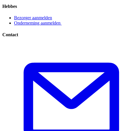
Hebbes
Bezorger aanmelden​​​​‌ ‍ ​‍​‍‌‍ ‌ ​‍‌‍‍‌‌‍‌ ‌‍‍‌‌‍ ‍​‍​‍​ ‍‍​‍​‍‌ ​ ‌‍​‌‌‍ ‍‌‍‍‌‌ ‌​‌ ‍‌​‍ ‍‌‍‍‌‌‍ ​‍​‍​‍ ​​‍​‍‌‍‍​‌ ​‍‌‍‌‌‌‍‌‍​‍​‍​ ‍‍​‍​‍‌‍‍​‌ ‌​‌ ‌​‌ ​​​ ‍‍​‍ ​‍ ‌‍ ​‌‍ ‌‍​ ‌‍​‌‌‍ ​‌‍‍​‌‍ ‌ ​ ‌ ‌​​ ‍‍​ ​ ​ ​ ​ ​ ​ ​ ​‍ ‌‍‍‌‌‍ ‍‌ ‌​‌‍‌‌‌‍ ‍‌ ‌​​‍ ‌‍‌‌‌‍‌​‌‍‍‌‌ ‌​​‍ ‌‍ ‌‌‍ ‌‍‌​‌‍‌‌​ ‌‌ ​​‌ ​‍‌‍‌‌‌ ​ ‌‍‌‌‌‍ ‍‌ ‌​‌‍​‌‌ ‌​‌‍‍‌‌‍ ‌‍ ‍​ ‍ ‌‍‍‌‌‍‌​​ ‌‌‍‌ ‌‍ ​‌‍ ‌‍​‍‌‍​‌‌‍ ​​ ‍ ‌ ‌​‌ ‍‌‌ ​​‌‍‌‌​ ‌‌‍‌ ‌‍ ​‌‍ ‌‍​‍‌‍​‌‌‍ ​​ ‍ ‌ ​​‌‍​‌‌ ‌​‌‍‍​​ ‌‌‍‌‍‌‍ ‌‍ ‌ ‌​‌‍‌‌‌ ​‍​‍ ‍‌ ​​‌‍​‌‌‍‌ ‌‍‌‌‌ ​ ​‍‌‌​ ‌‌‌​​‍‌‌ ‌‍‍ ‌‍‌‌‌ ‍‌​‍‌‌​ ​ ‌​‌​​‍‌‌​ ​ ‌​‌​​‍‌‌​ ​‍​ ​‍​ ‌ ​ ​‌‌‍​‍‌‍​ ​ ‌‌​ ‌ ​ ​‌​ ​‍​ ‌​​ ​​‌‍‌‌​ ‍‌​‍‌‌​ ​‍​ ​‍​‍‌‌​ ‌‌‌​‌​​‍ ‍‌‍ ​‌‍​‌‌‍​‍‌‍‌‌‌‍ ​​ ‌‍​‍‌‍​‌‌ ​ ‌‍‌‌‌‌‌‌‌ ​‍‌‍ ​​ ‌‌‍‍​‌ ‌​‌ ‌​‌ ​​​‍‌‌​ ​ ‌​​‌​‍‌‌​ ​‍‌​‌‍​‍‌‌​ ​‍‌​‌‍‌‍ ​‌‍ ‌‍​ ‌‍​‌‌‍ ​‌‍‍​‌‍ ‌ ​ ‌ ‌​​‍‌‌​ ​ ‌​​‌​ ​ ​ ​ ​ ​ ​ ​ ​‍‌‍‌‍‍‌‌‍‌​​ ‌‌‍‌ ‌‍ ​‌‍ ‌‍​‍‌‍​‌‌‍ ​​‍‌‍‌ ‌​‌ ‍‌‌ ​​‌‍‌‌​ ‌‌‍‌ ‌‍ ​‌‍ ‌‍​‍‌‍​‌‌‍ ​​‍‌‍‌ ​​‌‍​‌‌ ‌​‌‍‍​​ ‌‌‍‌‍‌‍ ‌‍ ‌ ‌​‌‍‌‌‌ ​‍​‍ ‍‌ ​​‌‍​‌‌‍‌ ‌‍‌‌‌ ​ ​‍‌‌​ ‌‌‌​​‍‌‌ ‌‍‍ ‌‍‌‌‌ ‍‌​‍‌‌​ ​ ‌​‌​​‍‌‌​ ​ ‌​‌​​‍‌‌​ ​‍​ ​‍​ ‌ ​ ​‌‌‍​‍‌‍​ ​ ‌‌​ ‌ ​ ​‌​ ​‍​ ‌​​ ​​‌‍‌‌​ ‍‌​‍‌‌​ ​‍​ ​‍​‍‌‌​ ‌‌‌​‌​​‍ ‍‌‍ ​‌‍​‌‌‍​‍‌‍‌‌‌‍ ​​‍‌‍‌ ​​‌‍‌‌‌ ​‍‌ ​ ‌ ​​‌‍‌‌‌‍​ ‌ ‌​‌‍‍‌‌ ‌‍‌‍‌‌​ ‌‌ ​​‌ ‌‌‌‍​‍‌‍ ​‌‍‍‌‌ ​ ‌‍‍​‌‍‌‌‌‍‌​​‍​‍‌ ‌
Onderneming aanmelden ​​​​‌ ‍ ​‍​‍‌‍ ‌ ​‍‌‍‍‌‌‍‌ ‌‍‍‌‌‍ ‍​‍​‍​ ‍‍​‍​‍‌ ​ ‌‍​‌‌‍ ‍‌‍‍‌‌ ‌​‌ ‍‌​‍ ‍‌‍‍‌‌‍ ​‍​‍​‍ ​​‍​‍‌‍‍​‌ ​‍‌‍‌‌‌‍‌‍​‍​‍​ ‍‍​‍​‍‌‍‍​‌ ‌​‌ ‌​‌ ​​​ ‍‍​‍ ​‍ ‌‍ ​‌‍ ‌‍​ ‌‍​‌‌‍ ​‌‍‍​‌‍ ‌ ​ ‌ ‌​​ ‍‍​ ​ ​ ​ ​ ​ ​ ​ ​‍ ‌‍‍‌‌‍ ‍‌ ‌​‌‍‌‌‌‍ ‍‌ ‌​​‍ ‌‍‌‌‌‍‌​‌‍‍‌‌ ‌​​‍ ‌‍ ‌‌‍ ‌‍‌​‌‍‌‌​ ‌‌ ​​‌ ​‍‌‍‌‌‌ ​ ‌‍‌‌‌‍ ‍‌ ‌​‌‍​‌‌ ‌​‌‍‍‌‌‍ ‌‍ ‍​ ‍ ‌‍‍‌‌‍‌​​ ‌‌‍‌ ‌‍ ​‌‍ ‌‍​‍‌‍​‌‌‍ ​​ ‍ ‌ ‌​‌ ‍‌‌ ​​‌‍‌‌​ ‌‌‍‌ ‌‍ ​‌‍ ‌‍​‍‌‍​‌‌‍ ​​ ‍ ‌ ​​‌‍​‌‌ ‌​‌‍‍​​ ‌‌‍‌‍‌‍ ‌‍ ‌ ‌​‌‍‌‌‌ ​‍​‍ ‍‌ ​​‌‍​‌‌‍‌ ‌‍‌‌‌ ​ ​‍‌‌​ ‌‌‌​​‍‌‌ ‌‍‍ ‌‍‌‌‌ ‍‌​‍‌‌​ ​ ‌​‌​​‍‌‌​ ​ ‌​‌​​‍‌‌​ ​‍​ ​‍​ ‌ ​ ‌ ​ ‍‌​ ​ ​ ​‌‌‍​ ‌‍​‌​ ‌‍​ ​‌‌‍​‍​ ‌‍‌‍​ ​‍‌‌​ ​‍​ ​‍​‍‌‌​ ‌‌‌​‌​​‍ ‍‌‍ ​‌‍​‌‌‍​‍‌‍‌‌‌‍ ​​ ‌‍​‍‌‍​‌‌ ​ ‌‍‌‌‌‌‌‌‌ ​‍‌‍ ​​ ‌‌‍‍​‌ ‌​‌ ‌​‌ ​​​‍‌‌​ ​ ‌​​‌​‍‌‌​ ​‍‌​‌‍​‍‌‌​ ​‍‌​‌‍‌‍ ​‌‍ ‌‍​ ‌‍​‌‌‍ ​‌‍‍​‌‍ ‌ ​ ‌ ‌​​‍‌‌​ ​ ‌​​‌​ ​ ​ ​ ​ ​ ​ ​ ​‍‌‍‌‍‍‌‌‍‌​​ ‌‌‍‌ ‌‍ ​‌‍ ‌‍​‍‌‍​‌‌‍ ​​‍‌‍‌ ‌​‌ ‍‌‌ ​​‌‍‌‌​ ‌‌‍‌ ‌‍ ​‌‍ ‌‍​‍‌‍​‌‌‍ ​​‍‌‍‌ ​​‌‍​‌‌ ‌​‌‍‍​​ ‌‌‍‌‍‌‍ ‌‍ ‌ ‌​‌‍‌‌‌ ​‍​‍ ‍‌ ​​‌‍​‌‌‍‌ ‌‍‌‌‌ ​ ​‍‌‌​ ‌‌‌​​‍‌‌ ‌‍‍ ‌‍‌‌‌ ‍‌​‍‌‌​ ​ ‌​‌​​‍‌‌​ ​ ‌​‌​​‍‌‌​ ​‍​ ​‍​ ‌ ​ ‌ ​ ‍‌​ ​ ​ ​‌‌‍​ ‌‍​‌​ ‌‍​ ​‌‌‍​‍​ ‌‍‌‍​ ​‍‌‌​ ​‍​ ​‍​‍‌‌​ ‌‌‌​‌​​‍ ‍‌‍ ​‌‍​‌‌‍​‍‌‍‌‌‌‍ ​​‍‌‍‌ ​​‌‍‌‌‌ ​‍‌ ​ ‌ ​​‌‍‌‌‌‍​ ‌ ‌​‌‍‍‌‌ ‌‍‌‍‌‌​ ‌‌ ​​‌ ‌‌‌‍​‍‌‍ ​‌‍‍‌‌ ​ ‌‍‍​‌‍‌‌‌‍‌​​‍​‍‌ ‌
Contact