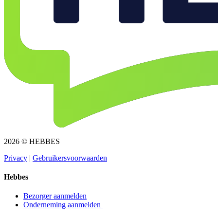
2026 © HEBBES
Privacy​​​​‌ ‍ ​‍​‍‌‍ ‌ ​‍‌‍‍‌‌‍‌ ‌‍‍‌‌‍ ‍​‍​‍​ ‍‍​‍​‍‌ ​ ‌‍​‌‌‍ ‍‌‍‍‌‌ ‌​‌ ‍‌​‍ ‍‌‍‍‌‌‍ ​‍​‍​‍ ​​‍​‍‌‍‍​‌ ​‍‌‍‌‌‌‍‌‍​‍​‍​ ‍‍​‍​‍‌‍‍​‌ ‌​‌ ‌​‌ ​​​ ‍‍​‍ ​‍ ‌‍ ​‌‍ ‌‍​ ‌‍​‌‌‍ ​‌‍‍​‌‍ ‌ ​ ‌ ‌​​ ‍‍​ ​ ​ ​ ​ ​ ​ ​ ​‍ ‌‍‍‌‌‍ ‍‌ ‌​‌‍‌‌‌‍ ‍‌ ‌​​‍ ‌‍‌‌‌‍‌​‌‍‍‌‌ ‌​​‍ ‌‍ ‌‌‍ ‌‍‌​‌‍‌‌​ ‌‌ ​​‌ ​‍‌‍‌‌‌ ​ ‌‍‌‌‌‍ ‍‌ ‌​‌‍​‌‌ ‌​‌‍‍‌‌‍ ‌‍ ‍​ ‍ ‌‍‍‌‌‍‌​​ ‌‌‍‌ ‌‍ ​‌‍ ‌‍​‍‌‍​‌‌‍ ​​ ‍ ‌ ‌​‌ ‍‌‌ ​​‌‍‌‌​ ‌‌‍‌ ‌‍ ​‌‍ ‌‍​‍‌‍​‌‌‍ ​​ ‍ ‌ ​​‌‍​‌‌ ‌​‌‍‍​​ ‌‌‍‌‍‌‍ ‌‍ ‌ ‌​‌‍‌‌‌ ​‍​‍ ‍‌‍ ​‌‍‌‌‌‍‌ ‌‍​‌‌‍ ​​‍‌‌​ ‌‌‌​​‍‌‌ ‌‍‍ ‌‍‌‌‌ ‍‌​‍‌‌​ ​ ‌​‌​​‍‌‌​ ​ ‌​‌​​‍‌‌​ ​‍​ ​‍​ ​‌​ ‍​‌‍‌‌​ ‌‍‌‍‌​‌‍‌‌‌‍‌‌​ ‌‍​ ​ ​ ‍‌​ ‌‌​ ‌​​‍‌‌​ ​‍​ ​‍​‍‌‌​ ‌‌‌​‌​​‍ ‍‌‍ ​‌‍​‌‌‍​‍‌‍‌‌‌‍ ​​ ‌‍​‍‌‍​‌‌ ​ ‌‍‌‌‌‌‌‌‌ ​‍‌‍ ​​ ‌‌‍‍​‌ ‌​‌ ‌​‌ ​​​‍‌‌​ ​ ‌​​‌​‍‌‌​ ​‍‌​‌‍​‍‌‌​ ​‍‌​‌‍‌‍ ​‌‍ ‌‍​ ‌‍​‌‌‍ ​‌‍‍​‌‍ ‌ ​ ‌ ‌​​‍‌‌​ ​ ‌​​‌​ ​ ​ ​ ​ ​ ​ ​ ​‍‌‍‌‍‍‌‌‍‌​​ ‌‌‍‌ ‌‍ ​‌‍ ‌‍​‍‌‍​‌‌‍ ​​‍‌‍‌ ‌​‌ ‍‌‌ ​​‌‍‌‌​ ‌‌‍‌ ‌‍ ​‌‍ ‌‍​‍‌‍​‌‌‍ ​​‍‌‍‌ ​​‌‍​‌‌ ‌​‌‍‍​​ ‌‌‍‌‍‌‍ ‌‍ ‌ ‌​‌‍‌‌‌ ​‍​‍ ‍‌‍ ​‌‍‌‌‌‍‌ ‌‍​‌‌‍ ​​‍‌‌​ ‌‌‌​​‍‌‌ ‌‍‍ ‌‍‌‌‌ ‍‌​‍‌‌​ ​ ‌​‌​​‍‌‌​ ​ ‌​‌​​‍‌‌​ ​‍​ ​‍​ ​‌​ ‍​‌‍‌‌​ ‌‍‌‍‌​‌‍‌‌‌‍‌‌​ ‌‍​ ​ ​ ‍‌​ ‌‌​ ‌​​‍‌‌​ ​‍​ ​‍​‍‌‌​ ‌‌‌​‌​​‍ ‍‌‍ ​‌‍​‌‌‍​‍‌‍‌‌‌‍ ​​‍‌‍‌ ​​‌‍‌‌‌ ​‍‌ ​ ‌ ​​‌‍‌‌‌‍​ ‌ ‌​‌‍‍‌‌ ‌‍‌‍‌‌​ ‌‌ ​​‌ ‌‌‌‍​‍‌‍ ​‌‍‍‌‌ ​ ‌‍‍​‌‍‌‌‌‍‌​​‍​‍‌ ‌
|
Gebruikersvoorwaarden​​​​‌ ‍ ​‍​‍‌‍ ‌ ​‍‌‍‍‌‌‍‌ ‌‍‍‌‌‍ ‍​‍​‍​ ‍‍​‍​‍‌ ​ ‌‍​‌‌‍ ‍‌‍‍‌‌ ‌​‌ ‍‌​‍ ‍‌‍‍‌‌‍ ​‍​‍​‍ ​​‍​‍‌‍‍​‌ ​‍‌‍‌‌‌‍‌‍​‍​‍​ ‍‍​‍​‍‌‍‍​‌ ‌​‌ ‌​‌ ​​​ ‍‍​‍ ​‍ ‌‍ ​‌‍ ‌‍​ ‌‍​‌‌‍ ​‌‍‍​‌‍ ‌ ​ ‌ ‌​​ ‍‍​ ​ ​ ​ ​ ​ ​ ​ ​‍ ‌‍‍‌‌‍ ‍‌ ‌​‌‍‌‌‌‍ ‍‌ ‌​​‍ ‌‍‌‌‌‍‌​‌‍‍‌‌ ‌​​‍ ‌‍ ‌‌‍ ‌‍‌​‌‍‌‌​ ‌‌ ​​‌ ​‍‌‍‌‌‌ ​ ‌‍‌‌‌‍ ‍‌ ‌​‌‍​‌‌ ‌​‌‍‍‌‌‍ ‌‍ ‍​ ‍ ‌‍‍‌‌‍‌​​ ‌‌‍‌ ‌‍ ​‌‍ ‌‍​‍‌‍​‌‌‍ ​​ ‍ ‌ ‌​‌ ‍‌‌ ​​‌‍‌‌​ ‌‌‍‌ ‌‍ ​‌‍ ‌‍​‍‌‍​‌‌‍ ​​ ‍ ‌ ​​‌‍​‌‌ ‌​‌‍‍​​ ‌‌‍‌‍‌‍ ‌‍ ‌ ‌​‌‍‌‌‌ ​‍​‍ ‍‌‍ ​‌‍‌‌‌‍‌ ‌‍​‌‌‍ ​​‍‌‌​ ‌‌‌​​‍‌‌ ‌‍‍ ‌‍‌‌‌ ‍‌​‍‌‌​ ​ ‌​‌​​‍‌‌​ ​ ‌​‌​​‍‌‌​ ​‍​ ​‍​ ​​‌‍​ ‌‍‌‍​ ‌‍​ ‌​‌‍‌​​ ​ ‌‍‌‌​ ​ ​ ​‌​ ‍‌​ ​‍​‍‌‌​ ​‍​ ​‍​‍‌‌​ ‌‌‌​‌​​‍ ‍‌‍ ​‌‍​‌‌‍​‍‌‍‌‌‌‍ ​​ ‌‍​‍‌‍​‌‌ ​ ‌‍‌‌‌‌‌‌‌ ​‍‌‍ ​​ ‌‌‍‍​‌ ‌​‌ ‌​‌ ​​​‍‌‌​ ​ ‌​​‌​‍‌‌​ ​‍‌​‌‍​‍‌‌​ ​‍‌​‌‍‌‍ ​‌‍ ‌‍​ ‌‍​‌‌‍ ​‌‍‍​‌‍ ‌ ​ ‌ ‌​​‍‌‌​ ​ ‌​​‌​ ​ ​ ​ ​ ​ ​ ​ ​‍‌‍‌‍‍‌‌‍‌​​ ‌‌‍‌ ‌‍ ​‌‍ ‌‍​‍‌‍​‌‌‍ ​​‍‌‍‌ ‌​‌ ‍‌‌ ​​‌‍‌‌​ ‌‌‍‌ ‌‍ ​‌‍ ‌‍​‍‌‍​‌‌‍ ​​‍‌‍‌ ​​‌‍​‌‌ ‌​‌‍‍​​ ‌‌‍‌‍‌‍ ‌‍ ‌ ‌​‌‍‌‌‌ ​‍​‍ ‍‌‍ ​‌‍‌‌‌‍‌ ‌‍​‌‌‍ ​​‍‌‌​ ‌‌‌​​‍‌‌ ‌‍‍ ‌‍‌‌‌ ‍‌​‍‌‌​ ​ ‌​‌​​‍‌‌​ ​ ‌​‌​​‍‌‌​ ​‍​ ​‍​ ​​‌‍​ ‌‍‌‍​ ‌‍​ ‌​‌‍‌​​ ​ ‌‍‌‌​ ​ ​ ​‌​ ‍‌​ ​‍​‍‌‌​ ​‍​ ​‍​‍‌‌​ ‌‌‌​‌​​‍ ‍‌‍ ​‌‍​‌‌‍​‍‌‍‌‌‌‍ ​​‍‌‍‌ ​​‌‍‌‌‌ ​‍‌ ​ ‌ ​​‌‍‌‌‌‍​ ‌ ‌​‌‍‍‌‌ ‌‍‌‍‌‌​ ‌‌ ​​‌ ‌‌‌‍​‍‌‍ ​‌‍‍‌‌ ​ ‌‍‍​‌‍‌‌‌‍‌​​‍​‍‌ ‌
Hebbes
Bezorger aanmelden​​​​‌ ‍ ​‍​‍‌‍ ‌ ​‍‌‍‍‌‌‍‌ ‌‍‍‌‌‍ ‍​‍​‍​ ‍‍​‍​‍‌ ​ ‌‍​‌‌‍ ‍‌‍‍‌‌ ‌​‌ ‍‌​‍ ‍‌‍‍‌‌‍ ​‍​‍​‍ ​​‍​‍‌‍‍​‌ ​‍‌‍‌‌‌‍‌‍​‍​‍​ ‍‍​‍​‍‌‍‍​‌ ‌​‌ ‌​‌ ​​​ ‍‍​‍ ​‍ ‌‍ ​‌‍ ‌‍​ ‌‍​‌‌‍ ​‌‍‍​‌‍ ‌ ​ ‌ ‌​​ ‍‍​ ​ ​ ​ ​ ​ ​ ​ ​‍ ‌‍‍‌‌‍ ‍‌ ‌​‌‍‌‌‌‍ ‍‌ ‌​​‍ ‌‍‌‌‌‍‌​‌‍‍‌‌ ‌​​‍ ‌‍ ‌‌‍ ‌‍‌​‌‍‌‌​ ‌‌ ​​‌ ​‍‌‍‌‌‌ ​ ‌‍‌‌‌‍ ‍‌ ‌​‌‍​‌‌ ‌​‌‍‍‌‌‍ ‌‍ ‍​ ‍ ‌‍‍‌‌‍‌​​ ‌‌‍‌ ‌‍ ​‌‍ ‌‍​‍‌‍​‌‌‍ ​​ ‍ ‌ ‌​‌ ‍‌‌ ​​‌‍‌‌​ ‌‌‍‌ ‌‍ ​‌‍ ‌‍​‍‌‍​‌‌‍ ​​ ‍ ‌ ​​‌‍​‌‌ ‌​‌‍‍​​ ‌‌‍‌‍‌‍ ‌‍ ‌ ‌​‌‍‌‌‌ ​‍​‍ ‍‌ ​​‌‍​‌‌‍‌ ‌‍‌‌‌ ​ ​‍‌‌​ ‌‌‌​​‍‌‌ ‌‍‍ ‌‍‌‌‌ ‍‌​‍‌‌​ ​ ‌​‌​​‍‌‌​ ​ ‌​‌​​‍‌‌​ ​‍​ ​‍​ ‌ ​ ​‌‌‍​‍‌‍​ ​ ‌‌​ ‌ ​ ​‌​ ​‍​ ‌​​ ​​‌‍‌‌​ ‍‌​‍‌‌​ ​‍​ ​‍​‍‌‌​ ‌‌‌​‌​​‍ ‍‌‍ ​‌‍​‌‌‍​‍‌‍‌‌‌‍ ​​ ‌‍​‍‌‍​‌‌ ​ ‌‍‌‌‌‌‌‌‌ ​‍‌‍ ​​ ‌‌‍‍​‌ ‌​‌ ‌​‌ ​​​‍‌‌​ ​ ‌​​‌​‍‌‌​ ​‍‌​‌‍​‍‌‌​ ​‍‌​‌‍‌‍ ​‌‍ ‌‍​ ‌‍​‌‌‍ ​‌‍‍​‌‍ ‌ ​ ‌ ‌​​‍‌‌​ ​ ‌​​‌​ ​ ​ ​ ​ ​ ​ ​ ​‍‌‍‌‍‍‌‌‍‌​​ ‌‌‍‌ ‌‍ ​‌‍ ‌‍​‍‌‍​‌‌‍ ​​‍‌‍‌ ‌​‌ ‍‌‌ ​​‌‍‌‌​ ‌‌‍‌ ‌‍ ​‌‍ ‌‍​‍‌‍​‌‌‍ ​​‍‌‍‌ ​​‌‍​‌‌ ‌​‌‍‍​​ ‌‌‍‌‍‌‍ ‌‍ ‌ ‌​‌‍‌‌‌ ​‍​‍ ‍‌ ​​‌‍​‌‌‍‌ ‌‍‌‌‌ ​ ​‍‌‌​ ‌‌‌​​‍‌‌ ‌‍‍ ‌‍‌‌‌ ‍‌​‍‌‌​ ​ ‌​‌​​‍‌‌​ ​ ‌​‌​​‍‌‌​ ​‍​ ​‍​ ‌ ​ ​‌‌‍​‍‌‍​ ​ ‌‌​ ‌ ​ ​‌​ ​‍​ ‌​​ ​​‌‍‌‌​ ‍‌​‍‌‌​ ​‍​ ​‍​‍‌‌​ ‌‌‌​‌​​‍ ‍‌‍ ​‌‍​‌‌‍​‍‌‍‌‌‌‍ ​​‍‌‍‌ ​​‌‍‌‌‌ ​‍‌ ​ ‌ ​​‌‍‌‌‌‍​ ‌ ‌​‌‍‍‌‌ ‌‍‌‍‌‌​ ‌‌ ​​‌ ‌‌‌‍​‍‌‍ ​‌‍‍‌‌ ​ ‌‍‍​‌‍‌‌‌‍‌​​‍​‍‌ ‌
Onderneming aanmelden ​​​​‌ ‍ ​‍​‍‌‍ ‌ ​‍‌‍‍‌‌‍‌ ‌‍‍‌‌‍ ‍​‍​‍​ ‍‍​‍​‍‌ ​ ‌‍​‌‌‍ ‍‌‍‍‌‌ ‌​‌ ‍‌​‍ ‍‌‍‍‌‌‍ ​‍​‍​‍ ​​‍​‍‌‍‍​‌ ​‍‌‍‌‌‌‍‌‍​‍​‍​ ‍‍​‍​‍‌‍‍​‌ ‌​‌ ‌​‌ ​​​ ‍‍​‍ ​‍ ‌‍ ​‌‍ ‌‍​ ‌‍​‌‌‍ ​‌‍‍​‌‍ ‌ ​ ‌ ‌​​ ‍‍​ ​ ​ ​ ​ ​ ​ ​ ​‍ ‌‍‍‌‌‍ ‍‌ ‌​‌‍‌‌‌‍ ‍‌ ‌​​‍ ‌‍‌‌‌‍‌​‌‍‍‌‌ ‌​​‍ ‌‍ ‌‌‍ ‌‍‌​‌‍‌‌​ ‌‌ ​​‌ ​‍‌‍‌‌‌ ​ ‌‍‌‌‌‍ ‍‌ ‌​‌‍​‌‌ ‌​‌‍‍‌‌‍ ‌‍ ‍​ ‍ ‌‍‍‌‌‍‌​​ ‌‌‍‌ ‌‍ ​‌‍ ‌‍​‍‌‍​‌‌‍ ​​ ‍ ‌ ‌​‌ ‍‌‌ ​​‌‍‌‌​ ‌‌‍‌ ‌‍ ​‌‍ ‌‍​‍‌‍​‌‌‍ ​​ ‍ ‌ ​​‌‍​‌‌ ‌​‌‍‍​​ ‌‌‍‌‍‌‍ ‌‍ ‌ ‌​‌‍‌‌‌ ​‍​‍ ‍‌ ​​‌‍​‌‌‍‌ ‌‍‌‌‌ ​ ​‍‌‌​ ‌‌‌​​‍‌‌ ‌‍‍ ‌‍‌‌‌ ‍‌​‍‌‌​ ​ ‌​‌​​‍‌‌​ ​ ‌​‌​​‍‌‌​ ​‍​ ​‍​ ‌ ​ ‌ ​ ‍‌​ ​ ​ ​‌‌‍​ ‌‍​‌​ ‌‍​ ​‌‌‍​‍​ ‌‍‌‍​ ​‍‌‌​ ​‍​ ​‍​‍‌‌​ ‌‌‌​‌​​‍ ‍‌‍ ​‌‍​‌‌‍​‍‌‍‌‌‌‍ ​​ ‌‍​‍‌‍​‌‌ ​ ‌‍‌‌‌‌‌‌‌ ​‍‌‍ ​​ ‌‌‍‍​‌ ‌​‌ ‌​‌ ​​​‍‌‌​ ​ ‌​​‌​‍‌‌​ ​‍‌​‌‍​‍‌‌​ ​‍‌​‌‍‌‍ ​‌‍ ‌‍​ ‌‍​‌‌‍ ​‌‍‍​‌‍ ‌ ​ ‌ ‌​​‍‌‌​ ​ ‌​​‌​ ​ ​ ​ ​ ​ ​ ​ ​‍‌‍‌‍‍‌‌‍‌​​ ‌‌‍‌ ‌‍ ​‌‍ ‌‍​‍‌‍​‌‌‍ ​​‍‌‍‌ ‌​‌ ‍‌‌ ​​‌‍‌‌​ ‌‌‍‌ ‌‍ ​‌‍ ‌‍​‍‌‍​‌‌‍ ​​‍‌‍‌ ​​‌‍​‌‌ ‌​‌‍‍​​ ‌‌‍‌‍‌‍ ‌‍ ‌ ‌​‌‍‌‌‌ ​‍​‍ ‍‌ ​​‌‍​‌‌‍‌ ‌‍‌‌‌ ​ ​‍‌‌​ ‌‌‌​​‍‌‌ ‌‍‍ ‌‍‌‌‌ ‍‌​‍‌‌​ ​ ‌​‌​​‍‌‌​ ​ ‌​‌​​‍‌‌​ ​‍​ ​‍​ ‌ ​ ‌ ​ ‍‌​ ​ ​ ​‌‌‍​ ‌‍​‌​ ‌‍​ ​‌‌‍​‍​ ‌‍‌‍​ ​‍‌‌​ ​‍​ ​‍​‍‌‌​ ‌‌‌​‌​​‍ ‍‌‍ ​‌‍​‌‌‍​‍‌‍‌‌‌‍ ​​‍‌‍‌ ​​‌‍‌‌‌ ​‍‌ ​ ‌ ​​‌‍‌‌‌‍​ ‌ ‌​‌‍‍‌‌ ‌‍‌‍‌‌​ ‌‌ ​​‌ ‌‌‌‍​‍‌‍ ​‌‍‍‌‌ ​ ‌‍‍​‌‍‌‌‌‍‌​​‍​‍‌ ‌