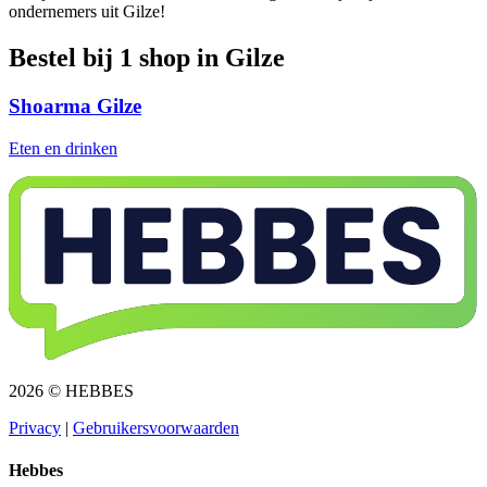
ondernemers uit Gilze!
Bestel bij 1 shop in Gilze
Shoarma Gilze
Eten en drinken
2026 © HEBBES
Privacy​​​​‌ ‍ ​‍​‍‌‍ ‌ ​‍‌‍‍‌‌‍‌ ‌‍‍‌‌‍ ‍​‍​‍​ ‍‍​‍​‍‌ ​ ‌‍​‌‌‍ ‍‌‍‍‌‌ ‌​‌ ‍‌​‍ ‍‌‍‍‌‌‍ ​‍​‍​‍ ​​‍​‍‌‍‍​‌ ​‍‌‍‌‌‌‍‌‍​‍​‍​ ‍‍​‍​‍‌‍‍​‌ ‌​‌ ‌​‌ ​​​ ‍‍​‍ ​‍ ‌‍ ​‌‍ ‌‍​ ‌‍​‌‌‍ ​‌‍‍​‌‍ ‌ ​ ‌ ‌​​ ‍‍​ ​ ​ ​ ​ ​ ​ ​ ​‍ ‌‍‍‌‌‍ ‍‌ ‌​‌‍‌‌‌‍ ‍‌ ‌​​‍ ‌‍‌‌‌‍‌​‌‍‍‌‌ ‌​​‍ ‌‍ ‌‌‍ ‌‍‌​‌‍‌‌​ ‌‌ ​​‌ ​‍‌‍‌‌‌ ​ ‌‍‌‌‌‍ ‍‌ ‌​‌‍​‌‌ ‌​‌‍‍‌‌‍ ‌‍ ‍​ ‍ ‌‍‍‌‌‍‌​​ ‌‌‍‌ ‌‍ ​‌‍ ‌‍​‍‌‍​‌‌‍ ​​ ‍ ‌ ‌​‌ ‍‌‌ ​​‌‍‌‌​ ‌‌‍‌ ‌‍ ​‌‍ ‌‍​‍‌‍​‌‌‍ ​​ ‍ ‌ ​​‌‍​‌‌ ‌​‌‍‍​​ ‌‌‍‌‍‌‍ ‌‍ ‌ ‌​‌‍‌‌‌ ​‍​‍ ‍‌‍ ​‌‍‌‌‌‍‌ ‌‍​‌‌‍ ​​‍‌‌​ ‌‌‌​​‍‌‌ ‌‍‍ ‌‍‌‌‌ ‍‌​‍‌‌​ ​ ‌​‌​​‍‌‌​ ​ ‌​‌​​‍‌‌​ ​‍​ ​‍​ ​‌​ ‍​‌‍‌‌​ ‌‍‌‍‌​‌‍‌‌‌‍‌‌​ ‌‍​ ​ ​ ‍‌​ ‌‌​ ‌​​‍‌‌​ ​‍​ ​‍​‍‌‌​ ‌‌‌​‌​​‍ ‍‌‍ ​‌‍​‌‌‍​‍‌‍‌‌‌‍ ​​ ‌‍​‍‌‍​‌‌ ​ ‌‍‌‌‌‌‌‌‌ ​‍‌‍ ​​ ‌‌‍‍​‌ ‌​‌ ‌​‌ ​​​‍‌‌​ ​ ‌​​‌​‍‌‌​ ​‍‌​‌‍​‍‌‌​ ​‍‌​‌‍‌‍ ​‌‍ ‌‍​ ‌‍​‌‌‍ ​‌‍‍​‌‍ ‌ ​ ‌ ‌​​‍‌‌​ ​ ‌​​‌​ ​ ​ ​ ​ ​ ​ ​ ​‍‌‍‌‍‍‌‌‍‌​​ ‌‌‍‌ ‌‍ ​‌‍ ‌‍​‍‌‍​‌‌‍ ​​‍‌‍‌ ‌​‌ ‍‌‌ ​​‌‍‌‌​ ‌‌‍‌ ‌‍ ​‌‍ ‌‍​‍‌‍​‌‌‍ ​​‍‌‍‌ ​​‌‍​‌‌ ‌​‌‍‍​​ ‌‌‍‌‍‌‍ ‌‍ ‌ ‌​‌‍‌‌‌ ​‍​‍ ‍‌‍ ​‌‍‌‌‌‍‌ ‌‍​‌‌‍ ​​‍‌‌​ ‌‌‌​​‍‌‌ ‌‍‍ ‌‍‌‌‌ ‍‌​‍‌‌​ ​ ‌​‌​​‍‌‌​ ​ ‌​‌​​‍‌‌​ ​‍​ ​‍​ ​‌​ ‍​‌‍‌‌​ ‌‍‌‍‌​‌‍‌‌‌‍‌‌​ ‌‍​ ​ ​ ‍‌​ ‌‌​ ‌​​‍‌‌​ ​‍​ ​‍​‍‌‌​ ‌‌‌​‌​​‍ ‍‌‍ ​‌‍​‌‌‍​‍‌‍‌‌‌‍ ​​‍‌‍‌ ​​‌‍‌‌‌ ​‍‌ ​ ‌ ​​‌‍‌‌‌‍​ ‌ ‌​‌‍‍‌‌ ‌‍‌‍‌‌​ ‌‌ ​​‌ ‌‌‌‍​‍‌‍ ​‌‍‍‌‌ ​ ‌‍‍​‌‍‌‌‌‍‌​​‍​‍‌ ‌
|
Gebruikersvoorwaarden​​​​‌ ‍ ​‍​‍‌‍ ‌ ​‍‌‍‍‌‌‍‌ ‌‍‍‌‌‍ ‍​‍​‍​ ‍‍​‍​‍‌ ​ ‌‍​‌‌‍ ‍‌‍‍‌‌ ‌​‌ ‍‌​‍ ‍‌‍‍‌‌‍ ​‍​‍​‍ ​​‍​‍‌‍‍​‌ ​‍‌‍‌‌‌‍‌‍​‍​‍​ ‍‍​‍​‍‌‍‍​‌ ‌​‌ ‌​‌ ​​​ ‍‍​‍ ​‍ ‌‍ ​‌‍ ‌‍​ ‌‍​‌‌‍ ​‌‍‍​‌‍ ‌ ​ ‌ ‌​​ ‍‍​ ​ ​ ​ ​ ​ ​ ​ ​‍ ‌‍‍‌‌‍ ‍‌ ‌​‌‍‌‌‌‍ ‍‌ ‌​​‍ ‌‍‌‌‌‍‌​‌‍‍‌‌ ‌​​‍ ‌‍ ‌‌‍ ‌‍‌​‌‍‌‌​ ‌‌ ​​‌ ​‍‌‍‌‌‌ ​ ‌‍‌‌‌‍ ‍‌ ‌​‌‍​‌‌ ‌​‌‍‍‌‌‍ ‌‍ ‍​ ‍ ‌‍‍‌‌‍‌​​ ‌‌‍‌ ‌‍ ​‌‍ ‌‍​‍‌‍​‌‌‍ ​​ ‍ ‌ ‌​‌ ‍‌‌ ​​‌‍‌‌​ ‌‌‍‌ ‌‍ ​‌‍ ‌‍​‍‌‍​‌‌‍ ​​ ‍ ‌ ​​‌‍​‌‌ ‌​‌‍‍​​ ‌‌‍‌‍‌‍ ‌‍ ‌ ‌​‌‍‌‌‌ ​‍​‍ ‍‌‍ ​‌‍‌‌‌‍‌ ‌‍​‌‌‍ ​​‍‌‌​ ‌‌‌​​‍‌‌ ‌‍‍ ‌‍‌‌‌ ‍‌​‍‌‌​ ​ ‌​‌​​‍‌‌​ ​ ‌​‌​​‍‌‌​ ​‍​ ​‍​ ​​‌‍​ ‌‍‌‍​ ‌‍​ ‌​‌‍‌​​ ​ ‌‍‌‌​ ​ ​ ​‌​ ‍‌​ ​‍​‍‌‌​ ​‍​ ​‍​‍‌‌​ ‌‌‌​‌​​‍ ‍‌‍ ​‌‍​‌‌‍​‍‌‍‌‌‌‍ ​​ ‌‍​‍‌‍​‌‌ ​ ‌‍‌‌‌‌‌‌‌ ​‍‌‍ ​​ ‌‌‍‍​‌ ‌​‌ ‌​‌ ​​​‍‌‌​ ​ ‌​​‌​‍‌‌​ ​‍‌​‌‍​‍‌‌​ ​‍‌​‌‍‌‍ ​‌‍ ‌‍​ ‌‍​‌‌‍ ​‌‍‍​‌‍ ‌ ​ ‌ ‌​​‍‌‌​ ​ ‌​​‌​ ​ ​ ​ ​ ​ ​ ​ ​‍‌‍‌‍‍‌‌‍‌​​ ‌‌‍‌ ‌‍ ​‌‍ ‌‍​‍‌‍​‌‌‍ ​​‍‌‍‌ ‌​‌ ‍‌‌ ​​‌‍‌‌​ ‌‌‍‌ ‌‍ ​‌‍ ‌‍​‍‌‍​‌‌‍ ​​‍‌‍‌ ​​‌‍​‌‌ ‌​‌‍‍​​ ‌‌‍‌‍‌‍ ‌‍ ‌ ‌​‌‍‌‌‌ ​‍​‍ ‍‌‍ ​‌‍‌‌‌‍‌ ‌‍​‌‌‍ ​​‍‌‌​ ‌‌‌​​‍‌‌ ‌‍‍ ‌‍‌‌‌ ‍‌​‍‌‌​ ​ ‌​‌​​‍‌‌​ ​ ‌​‌​​‍‌‌​ ​‍​ ​‍​ ​​‌‍​ ‌‍‌‍​ ‌‍​ ‌​‌‍‌​​ ​ ‌‍‌‌​ ​ ​ ​‌​ ‍‌​ ​‍​‍‌‌​ ​‍​ ​‍​‍‌‌​ ‌‌‌​‌​​‍ ‍‌‍ ​‌‍​‌‌‍​‍‌‍‌‌‌‍ ​​‍‌‍‌ ​​‌‍‌‌‌ ​‍‌ ​ ‌ ​​‌‍‌‌‌‍​ ‌ ‌​‌‍‍‌‌ ‌‍‌‍‌‌​ ‌‌ ​​‌ ‌‌‌‍​‍‌‍ ​‌‍‍‌‌ ​ ‌‍‍​‌‍‌‌‌‍‌​​‍​‍‌ ‌
Hebbes