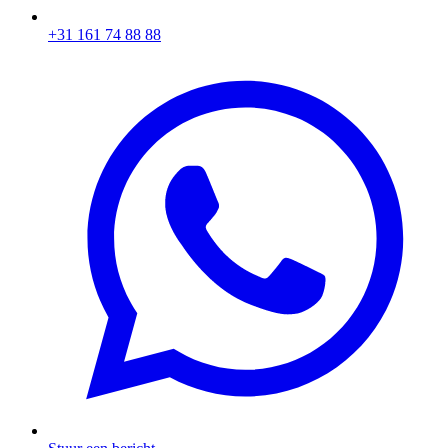
+31 161 74 88 88‬​​​​‌ ‍ ​‍​‍‌‍ ‌ ​‍‌‍‍‌‌‍‌ ‌‍‍‌‌‍ ‍​‍​‍​ ‍‍​‍​‍‌ ​ ‌‍​‌‌‍ ‍‌‍‍‌‌ ‌​‌ ‍‌​‍ ‍‌‍‍‌‌‍ ​‍​‍​‍ ​​‍​‍‌‍‍​‌ ​‍‌‍‌‌‌‍‌‍​‍​‍​ ‍‍​‍​‍‌‍‍​‌ ‌​‌ ‌​‌ ​​​ ‍‍​‍ ​‍ ‌‍ ​‌‍ ‌‍​ ‌‍​‌‌‍ ​‌‍‍​‌‍ ‌ ​ ‌ ‌​​ ‍‍​ ​ ​ ​ ​ ​ ​ ​ ​‍ ‌‍‍‌‌‍ ‍‌ ‌​‌‍‌‌‌‍ ‍‌ ‌​​‍ ‌‍‌‌‌‍‌​‌‍‍‌‌ ‌​​‍ ‌‍ ‌‌‍ ‌‍‌​‌‍‌‌​ ‌‌ ​​‌ ​‍‌‍‌‌‌ ​ ‌‍‌‌‌‍ ‍‌ ‌​‌‍​‌‌ ‌​‌‍‍‌‌‍ ‌‍ ‍​ ‍ ‌‍‍‌‌‍‌​​ ‌‌‍‌ ‌‍ ​‌‍ ‌‍​‍‌‍​‌‌‍ ​​ ‍ ‌ ‌​‌ ‍‌‌ ​​‌‍‌‌​ ‌‌‍‌ ‌‍ ​‌‍ ‌‍​‍‌‍​‌‌‍ ​​ ‍ ‌ ​​‌‍​‌‌ ‌​‌‍‍​​ ‌‌‍​ ‌‍ ‌‍ ‍‌ ‌​‌‍​‌‌‍​ ‌ ‌​​‍ ‍‌ ​​‌‍‍​‌‍ ‌‍ ‍‌‍‌‌​ ‌‍​‍‌‍​‌‌ ​ ‌‍‌‌‌‌‌‌‌ ​‍‌‍ ​​ ‌‌‍‍​‌ ‌​‌ ‌​‌ ​​​‍‌‌​ ​ ‌​​‌​‍‌‌​ ​‍‌​‌‍​‍‌‌​ ​‍‌​‌‍‌‍ ​‌‍ ‌‍​ ‌‍​‌‌‍ ​‌‍‍​‌‍ ‌ ​ ‌ ‌​​‍‌‌​ ​ ‌​​‌​ ​ ​ ​ ​ ​ ​ ​ ​‍‌‍‌‍‍‌‌‍‌​​ ‌‌‍‌ ‌‍ ​‌‍ ‌‍​‍‌‍​‌‌‍ ​​‍‌‍‌ ‌​‌ ‍‌‌ ​​‌‍‌‌​ ‌‌‍‌ ‌‍ ​‌‍ ‌‍​‍‌‍​‌‌‍ ​​‍‌‍‌ ​​‌‍​‌‌ ‌​‌‍‍​​ ‌‌‍​ ‌‍ ‌‍ ‍‌ ‌​‌‍​‌‌‍​ ‌ ‌​​‍ ‍‌ ​​‌‍‍​‌‍ ‌‍ ‍‌‍‌‌​‍‌‍‌ ​​‌‍‌‌‌ ​‍‌ ​ ‌ ​​‌‍‌‌‌‍​ ‌ ‌​‌‍‍‌‌ ‌‍‌‍‌‌​ ‌‌ ​​‌ ‌‌‌‍​‍‌‍ ​‌‍‍‌‌ ​ ‌‍‍​‌‍‌‌‌‍‌​​‍​‍‌ ‌