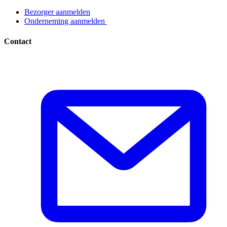
Bezorger aanmelden​​​​‌ ‍ ​‍​‍‌‍ ‌ ​‍‌‍‍‌‌‍‌ ‌‍‍‌‌‍ ‍​‍​‍​ ‍‍​‍​‍‌ ​ ‌‍​‌‌‍ ‍‌‍‍‌‌ ‌​‌ ‍‌​‍ ‍‌‍‍‌‌‍ ​‍​‍​‍ ​​‍​‍‌‍‍​‌ ​‍‌‍‌‌‌‍‌‍​‍​‍​ ‍‍​‍​‍‌‍‍​‌ ‌​‌ ‌​‌ ​​​ ‍‍​‍ ​‍ ‌‍ ​‌‍ ‌‍​ ‌‍​‌‌‍ ​‌‍‍​‌‍ ‌ ​ ‌ ‌​​ ‍‍​ ​ ​ ​ ​ ​ ​ ​ ​‍ ‌‍‍‌‌‍ ‍‌ ‌​‌‍‌‌‌‍ ‍‌ ‌​​‍ ‌‍‌‌‌‍‌​‌‍‍‌‌ ‌​​‍ ‌‍ ‌‌‍ ‌‍‌​‌‍‌‌​ ‌‌ ​​‌ ​‍‌‍‌‌‌ ​ ‌‍‌‌‌‍ ‍‌ ‌​‌‍​‌‌ ‌​‌‍‍‌‌‍ ‌‍ ‍​ ‍ ‌‍‍‌‌‍‌​​ ‌‌‍‌ ‌‍ ​‌‍ ‌‍​‍‌‍​‌‌‍ ​​ ‍ ‌ ‌​‌ ‍‌‌ ​​‌‍‌‌​ ‌‌‍‌ ‌‍ ​‌‍ ‌‍​‍‌‍​‌‌‍ ​​ ‍ ‌ ​​‌‍​‌‌ ‌​‌‍‍​​ ‌‌‍‌‍‌‍ ‌‍ ‌ ‌​‌‍‌‌‌ ​‍​‍ ‍‌ ​​‌‍​‌‌‍‌ ‌‍‌‌‌ ​ ​‍‌‌​ ‌‌‌​​‍‌‌ ‌‍‍ ‌‍‌‌‌ ‍‌​‍‌‌​ ​ ‌​‌​​‍‌‌​ ​ ‌​‌​​‍‌‌​ ​‍​ ​‍​ ‌ ​ ​‌‌‍​‍‌‍​ ​ ‌‌​ ‌ ​ ​‌​ ​‍​ ‌​​ ​​‌‍‌‌​ ‍‌​‍‌‌​ ​‍​ ​‍​‍‌‌​ ‌‌‌​‌​​‍ ‍‌‍ ​‌‍​‌‌‍​‍‌‍‌‌‌‍ ​​ ‌‍​‍‌‍​‌‌ ​ ‌‍‌‌‌‌‌‌‌ ​‍‌‍ ​​ ‌‌‍‍​‌ ‌​‌ ‌​‌ ​​​‍‌‌​ ​ ‌​​‌​‍‌‌​ ​‍‌​‌‍​‍‌‌​ ​‍‌​‌‍‌‍ ​‌‍ ‌‍​ ‌‍​‌‌‍ ​‌‍‍​‌‍ ‌ ​ ‌ ‌​​‍‌‌​ ​ ‌​​‌​ ​ ​ ​ ​ ​ ​ ​ ​‍‌‍‌‍‍‌‌‍‌​​ ‌‌‍‌ ‌‍ ​‌‍ ‌‍​‍‌‍​‌‌‍ ​​‍‌‍‌ ‌​‌ ‍‌‌ ​​‌‍‌‌​ ‌‌‍‌ ‌‍ ​‌‍ ‌‍​‍‌‍​‌‌‍ ​​‍‌‍‌ ​​‌‍​‌‌ ‌​‌‍‍​​ ‌‌‍‌‍‌‍ ‌‍ ‌ ‌​‌‍‌‌‌ ​‍​‍ ‍‌ ​​‌‍​‌‌‍‌ ‌‍‌‌‌ ​ ​‍‌‌​ ‌‌‌​​‍‌‌ ‌‍‍ ‌‍‌‌‌ ‍‌​‍‌‌​ ​ ‌​‌​​‍‌‌​ ​ ‌​‌​​‍‌‌​ ​‍​ ​‍​ ‌ ​ ​‌‌‍​‍‌‍​ ​ ‌‌​ ‌ ​ ​‌​ ​‍​ ‌​​ ​​‌‍‌‌​ ‍‌​‍‌‌​ ​‍​ ​‍​‍‌‌​ ‌‌‌​‌​​‍ ‍‌‍ ​‌‍​‌‌‍​‍‌‍‌‌‌‍ ​​‍‌‍‌ ​​‌‍‌‌‌ ​‍‌ ​ ‌ ​​‌‍‌‌‌‍​ ‌ ‌​‌‍‍‌‌ ‌‍‌‍‌‌​ ‌‌ ​​‌ ‌‌‌‍​‍‌‍ ​‌‍‍‌‌ ​ ‌‍‍​‌‍‌‌‌‍‌​​‍​‍‌ ‌
Onderneming aanmelden ​​​​‌ ‍ ​‍​‍‌‍ ‌ ​‍‌‍‍‌‌‍‌ ‌‍‍‌‌‍ ‍​‍​‍​ ‍‍​‍​‍‌ ​ ‌‍​‌‌‍ ‍‌‍‍‌‌ ‌​‌ ‍‌​‍ ‍‌‍‍‌‌‍ ​‍​‍​‍ ​​‍​‍‌‍‍​‌ ​‍‌‍‌‌‌‍‌‍​‍​‍​ ‍‍​‍​‍‌‍‍​‌ ‌​‌ ‌​‌ ​​​ ‍‍​‍ ​‍ ‌‍ ​‌‍ ‌‍​ ‌‍​‌‌‍ ​‌‍‍​‌‍ ‌ ​ ‌ ‌​​ ‍‍​ ​ ​ ​ ​ ​ ​ ​ ​‍ ‌‍‍‌‌‍ ‍‌ ‌​‌‍‌‌‌‍ ‍‌ ‌​​‍ ‌‍‌‌‌‍‌​‌‍‍‌‌ ‌​​‍ ‌‍ ‌‌‍ ‌‍‌​‌‍‌‌​ ‌‌ ​​‌ ​‍‌‍‌‌‌ ​ ‌‍‌‌‌‍ ‍‌ ‌​‌‍​‌‌ ‌​‌‍‍‌‌‍ ‌‍ ‍​ ‍ ‌‍‍‌‌‍‌​​ ‌‌‍‌ ‌‍ ​‌‍ ‌‍​‍‌‍​‌‌‍ ​​ ‍ ‌ ‌​‌ ‍‌‌ ​​‌‍‌‌​ ‌‌‍‌ ‌‍ ​‌‍ ‌‍​‍‌‍​‌‌‍ ​​ ‍ ‌ ​​‌‍​‌‌ ‌​‌‍‍​​ ‌‌‍‌‍‌‍ ‌‍ ‌ ‌​‌‍‌‌‌ ​‍​‍ ‍‌ ​​‌‍​‌‌‍‌ ‌‍‌‌‌ ​ ​‍‌‌​ ‌‌‌​​‍‌‌ ‌‍‍ ‌‍‌‌‌ ‍‌​‍‌‌​ ​ ‌​‌​​‍‌‌​ ​ ‌​‌​​‍‌‌​ ​‍​ ​‍​ ‌ ​ ‌ ​ ‍‌​ ​ ​ ​‌‌‍​ ‌‍​‌​ ‌‍​ ​‌‌‍​‍​ ‌‍‌‍​ ​‍‌‌​ ​‍​ ​‍​‍‌‌​ ‌‌‌​‌​​‍ ‍‌‍ ​‌‍​‌‌‍​‍‌‍‌‌‌‍ ​​ ‌‍​‍‌‍​‌‌ ​ ‌‍‌‌‌‌‌‌‌ ​‍‌‍ ​​ ‌‌‍‍​‌ ‌​‌ ‌​‌ ​​​‍‌‌​ ​ ‌​​‌​‍‌‌​ ​‍‌​‌‍​‍‌‌​ ​‍‌​‌‍‌‍ ​‌‍ ‌‍​ ‌‍​‌‌‍ ​‌‍‍​‌‍ ‌ ​ ‌ ‌​​‍‌‌​ ​ ‌​​‌​ ​ ​ ​ ​ ​ ​ ​ ​‍‌‍‌‍‍‌‌‍‌​​ ‌‌‍‌ ‌‍ ​‌‍ ‌‍​‍‌‍​‌‌‍ ​​‍‌‍‌ ‌​‌ ‍‌‌ ​​‌‍‌‌​ ‌‌‍‌ ‌‍ ​‌‍ ‌‍​‍‌‍​‌‌‍ ​​‍‌‍‌ ​​‌‍​‌‌ ‌​‌‍‍​​ ‌‌‍‌‍‌‍ ‌‍ ‌ ‌​‌‍‌‌‌ ​‍​‍ ‍‌ ​​‌‍​‌‌‍‌ ‌‍‌‌‌ ​ ​‍‌‌​ ‌‌‌​​‍‌‌ ‌‍‍ ‌‍‌‌‌ ‍‌​‍‌‌​ ​ ‌​‌​​‍‌‌​ ​ ‌​‌​​‍‌‌​ ​‍​ ​‍​ ‌ ​ ‌ ​ ‍‌​ ​ ​ ​‌‌‍​ ‌‍​‌​ ‌‍​ ​‌‌‍​‍​ ‌‍‌‍​ ​‍‌‌​ ​‍​ ​‍​‍‌‌​ ‌‌‌​‌​​‍ ‍‌‍ ​‌‍​‌‌‍​‍‌‍‌‌‌‍ ​​‍‌‍‌ ​​‌‍‌‌‌ ​‍‌ ​ ‌ ​​‌‍‌‌‌‍​ ‌ ‌​‌‍‍‌‌ ‌‍‌‍‌‌​ ‌‌ ​​‌ ‌‌‌‍​‍‌‍ ​‌‍‍‌‌ ​ ‌‍‍​‌‍‌‌‌‍‌​​‍​‍‌ ‌
Contact