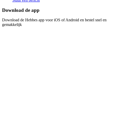
Stuur een bericht
Download de app​​​​‌ ‍ ​‍​‍‌‍ ‌ ​‍‌‍‍‌‌‍‌ ‌‍‍‌‌‍ ‍​‍​‍​ ‍‍​‍​‍‌ ​ ‌‍​‌‌‍ ‍‌‍‍‌‌ ‌​‌ ‍‌​‍ ‍‌‍‍‌‌‍ ​‍​‍​‍ ​​‍​‍‌‍‍​‌ ​‍‌‍‌‌‌‍‌‍​‍​‍​ ‍‍​‍​‍‌‍‍​‌ ‌​‌ ‌​‌ ​​​ ‍‍​‍ ​‍ ‌‍ ​‌‍ ‌‍​ ‌‍​‌‌‍ ​‌‍‍​‌‍ ‌ ​ ‌ ‌​​ ‍‍​ ​ ​ ​ ​ ​ ​ ​ ​‍ ‌‍‍‌‌‍ ‍‌ ‌​‌‍‌‌‌‍ ‍‌ ‌​​‍ ‌‍‌‌‌‍‌​‌‍‍‌‌ ‌​​‍ ‌‍ ‌‌‍ ‌‍‌​‌‍‌‌​ ‌‌ ​​‌ ​‍‌‍‌‌‌ ​ ‌‍‌‌‌‍ ‍‌ ‌​‌‍​‌‌ ‌​‌‍‍‌‌‍ ‌‍ ‍​ ‍ ‌‍‍‌‌‍‌​​ ‌‌‍‌ ‌‍ ​‌‍ ‌‍​‍‌‍​‌‌‍ ​​ ‍ ‌ ‌​‌ ‍‌‌ ​​‌‍‌‌​ ‌‌‍‌ ‌‍ ​‌‍ ‌‍​‍‌‍​‌‌‍ ​​ ‍ ‌ ​​‌‍​‌‌ ‌​‌‍‍​​ ‌‌‍‌‍‌‍ ‌‍ ‌ ‌​‌‍‌‌‌ ​‍​‍ ‍‌‍​‌‌ ​​‌ ​​‌​‌​‌‍ ‌ ‌ ‌‍ ‍‌‍ ​‌‍ ‌‍​‌‌‍‌​​‍ ‍‌ ‌​‌‍‍‌‌ ‌​‌‍ ​‌‍‌‌​ ‌‍​‍‌‍​‌‌ ​ ‌‍‌‌‌‌‌‌‌ ​‍‌‍ ​​ ‌‌‍‍​‌ ‌​‌ ‌​‌ ​​​‍‌‌​ ​ ‌​​‌​‍‌‌​ ​‍‌​‌‍​‍‌‌​ ​‍‌​‌‍‌‍ ​‌‍ ‌‍​ ‌‍​‌‌‍ ​‌‍‍​‌‍ ‌ ​ ‌ ‌​​‍‌‌​ ​ ‌​​‌​ ​ ​ ​ ​ ​ ​ ​ ​‍‌‍‌‍‍‌‌‍‌​​ ‌‌‍‌ ‌‍ ​‌‍ ‌‍​‍‌‍​‌‌‍ ​​‍‌‍‌ ‌​‌ ‍‌‌ ​​‌‍‌‌​ ‌‌‍‌ ‌‍ ​‌‍ ‌‍​‍‌‍​‌‌‍ ​​‍‌‍‌ ​​‌‍​‌‌ ‌​‌‍‍​​ ‌‌‍‌‍‌‍ ‌‍ ‌ ‌​‌‍‌‌‌ ​‍​‍ ‍‌‍​‌‌ ​​‌ ​​‌​‌​‌‍ ‌ ‌ ‌‍ ‍‌‍ ​‌‍ ‌‍​‌‌‍‌​​‍ ‍‌ ‌​‌‍‍‌‌ ‌​‌‍ ​‌‍‌‌​‍‌‍‌ ​​‌‍‌‌‌ ​‍‌ ​ ‌ ​​‌‍‌‌‌‍​ ‌ ‌​‌‍‍‌‌ ‌‍‌‍‌‌​ ‌‌ ​​‌ ‌‌‌‍​‍‌‍ ​‌‍‍‌‌ ​ ‌‍‍​‌‍‌‌‌‍‌​​‍​‍‌ ‌
Download de Hebbes app voor iOS of Android en bestel snel en
gemakkelijk​​​​‌ ‍ ​‍​‍‌‍ ‌ ​‍‌‍‍‌‌‍‌ ‌‍‍‌‌‍ ‍​‍​‍​ ‍‍​‍​‍‌ ​ ‌‍​‌‌‍ ‍‌‍‍‌‌ ‌​‌ ‍‌​‍ ‍‌‍‍‌‌‍ ​‍​‍​‍ ​​‍​‍‌‍‍​‌ ​‍‌‍‌‌‌‍‌‍​‍​‍​ ‍‍​‍​‍‌‍‍​‌ ‌​‌ ‌​‌ ​​​ ‍‍​‍ ​‍ ‌‍ ​‌‍ ‌‍​ ‌‍​‌‌‍ ​‌‍‍​‌‍ ‌ ​ ‌ ‌​​ ‍‍​ ​ ​ ​ ​ ​ ​ ​ ​‍ ‌‍‍‌‌‍ ‍‌ ‌​‌‍‌‌‌‍ ‍‌ ‌​​‍ ‌‍‌‌‌‍‌​‌‍‍‌‌ ‌​​‍ ‌‍ ‌‌‍ ‌‍‌​‌‍‌‌​ ‌‌ ​​‌ ​‍‌‍‌‌‌ ​ ‌‍‌‌‌‍ ‍‌ ‌​‌‍​‌‌ ‌​‌‍‍‌‌‍ ‌‍ ‍​ ‍ ‌‍‍‌‌‍‌​​ ‌‌‍‌ ‌‍ ​‌‍ ‌‍​‍‌‍​‌‌‍ ​​ ‍ ‌ ‌​‌ ‍‌‌ ​​‌‍‌‌​ ‌‌‍‌ ‌‍ ​‌‍ ‌‍​‍‌‍​‌‌‍ ​​ ‍ ‌ ​​‌‍​‌‌ ‌​‌‍‍​​ ‌‌‍‌‍‌‍ ‌‍ ‌ ‌​‌‍‌‌‌ ​‍​‍ ‍‌‍​‌‌ ​​‌ ​​‌​‌​‌‍ ‌ ‌ ‌‍ ‍‌‍ ​‌‍ ‌‍​‌‌‍‌​​‍ ‍‌‍‌​‌‍‌‌‌ ​ ‌‍​ ‌ ​‍‌‍‍‌‌ ​​‌ ‌​‌‍‍‌‌‍ ‌‍ ‍​ ‌‍​‍‌‍​‌‌ ​ ‌‍‌‌‌‌‌‌‌ ​‍‌‍ ​​ ‌‌‍‍​‌ ‌​‌ ‌​‌ ​​​‍‌‌​ ​ ‌​​‌​‍‌‌​ ​‍‌​‌‍​‍‌‌​ ​‍‌​‌‍‌‍ ​‌‍ ‌‍​ ‌‍​‌‌‍ ​‌‍‍​‌‍ ‌ ​ ‌ ‌​​‍‌‌​ ​ ‌​​‌​ ​ ​ ​ ​ ​ ​ ​ ​‍‌‍‌‍‍‌‌‍‌​​ ‌‌‍‌ ‌‍ ​‌‍ ‌‍​‍‌‍​‌‌‍ ​​‍‌‍‌ ‌​‌ ‍‌‌ ​​‌‍‌‌​ ‌‌‍‌ ‌‍ ​‌‍ ‌‍​‍‌‍​‌‌‍ ​​‍‌‍‌ ​​‌‍​‌‌ ‌​‌‍‍​​ ‌‌‍‌‍‌‍ ‌‍ ‌ ‌​‌‍‌‌‌ ​‍​‍ ‍‌‍​‌‌ ​​‌ ​​‌​‌​‌‍ ‌ ‌ ‌‍ ‍‌‍ ​‌‍ ‌‍​‌‌‍‌​​‍ ‍‌‍‌​‌‍‌‌‌ ​ ‌‍​ ‌ ​‍‌‍‍‌‌ ​​‌ ‌​‌‍‍‌‌‍ ‌‍ ‍​‍‌‍‌ ​​‌‍‌‌‌ ​‍‌ ​ ‌ ​​‌‍‌‌‌‍​ ‌ ‌​‌‍‍‌‌ ‌‍‌‍‌‌​ ‌‌ ​​‌ ‌‌‌‍​‍‌‍ ​‌‍‍‌‌ ​ ‌‍‍​‌‍‌‌‌‍‌​​‍​‍‌ ‌