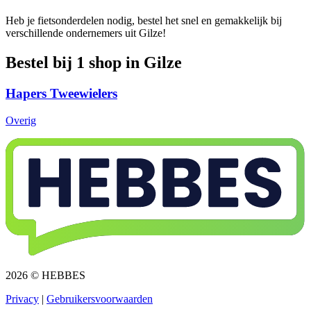
Heb je fietsonderdelen nodig, bestel het snel en gemakkelijk bij
verschillende ondernemers uit Gilze!
Bestel bij 1 shop in Gilze
Hapers Tweewielers
Overig
2026 © HEBBES
Privacy​​​​‌ ‍ ​‍​‍‌‍ ‌ ​‍‌‍‍‌‌‍‌ ‌‍‍‌‌‍ ‍​‍​‍​ ‍‍​‍​‍‌ ​ ‌‍​‌‌‍ ‍‌‍‍‌‌ ‌​‌ ‍‌​‍ ‍‌‍‍‌‌‍ ​‍​‍​‍ ​​‍​‍‌‍‍​‌ ​‍‌‍‌‌‌‍‌‍​‍​‍​ ‍‍​‍​‍‌‍‍​‌ ‌​‌ ‌​‌ ​​​ ‍‍​‍ ​‍ ‌‍ ​‌‍ ‌‍​ ‌‍​‌‌‍ ​‌‍‍​‌‍ ‌ ​ ‌ ‌​​ ‍‍​ ​ ​ ​ ​ ​ ​ ​ ​‍ ‌‍‍‌‌‍ ‍‌ ‌​‌‍‌‌‌‍ ‍‌ ‌​​‍ ‌‍‌‌‌‍‌​‌‍‍‌‌ ‌​​‍ ‌‍ ‌‌‍ ‌‍‌​‌‍‌‌​ ‌‌ ​​‌ ​‍‌‍‌‌‌ ​ ‌‍‌‌‌‍ ‍‌ ‌​‌‍​‌‌ ‌​‌‍‍‌‌‍ ‌‍ ‍​ ‍ ‌‍‍‌‌‍‌​​ ‌‌‍‌ ‌‍ ​‌‍ ‌‍​‍‌‍​‌‌‍ ​​ ‍ ‌ ‌​‌ ‍‌‌ ​​‌‍‌‌​ ‌‌‍‌ ‌‍ ​‌‍ ‌‍​‍‌‍​‌‌‍ ​​ ‍ ‌ ​​‌‍​‌‌ ‌​‌‍‍​​ ‌‌‍‌‍‌‍ ‌‍ ‌ ‌​‌‍‌‌‌ ​‍​‍ ‍‌‍ ​‌‍‌‌‌‍‌ ‌‍​‌‌‍ ​​‍‌‌​ ‌‌‌​​‍‌‌ ‌‍‍ ‌‍‌‌‌ ‍‌​‍‌‌​ ​ ‌​‌​​‍‌‌​ ​ ‌​‌​​‍‌‌​ ​‍​ ​‍​ ​‌​ ‍​‌‍‌‌​ ‌‍‌‍‌​‌‍‌‌‌‍‌‌​ ‌‍​ ​ ​ ‍‌​ ‌‌​ ‌​​‍‌‌​ ​‍​ ​‍​‍‌‌​ ‌‌‌​‌​​‍ ‍‌‍ ​‌‍​‌‌‍​‍‌‍‌‌‌‍ ​​ ‌‍​‍‌‍​‌‌ ​ ‌‍‌‌‌‌‌‌‌ ​‍‌‍ ​​ ‌‌‍‍​‌ ‌​‌ ‌​‌ ​​​‍‌‌​ ​ ‌​​‌​‍‌‌​ ​‍‌​‌‍​‍‌‌​ ​‍‌​‌‍‌‍ ​‌‍ ‌‍​ ‌‍​‌‌‍ ​‌‍‍​‌‍ ‌ ​ ‌ ‌​​‍‌‌​ ​ ‌​​‌​ ​ ​ ​ ​ ​ ​ ​ ​‍‌‍‌‍‍‌‌‍‌​​ ‌‌‍‌ ‌‍ ​‌‍ ‌‍​‍‌‍​‌‌‍ ​​‍‌‍‌ ‌​‌ ‍‌‌ ​​‌‍‌‌​ ‌‌‍‌ ‌‍ ​‌‍ ‌‍​‍‌‍​‌‌‍ ​​‍‌‍‌ ​​‌‍​‌‌ ‌​‌‍‍​​ ‌‌‍‌‍‌‍ ‌‍ ‌ ‌​‌‍‌‌‌ ​‍​‍ ‍‌‍ ​‌‍‌‌‌‍‌ ‌‍​‌‌‍ ​​‍‌‌​ ‌‌‌​​‍‌‌ ‌‍‍ ‌‍‌‌‌ ‍‌​‍‌‌​ ​ ‌​‌​​‍‌‌​ ​ ‌​‌​​‍‌‌​ ​‍​ ​‍​ ​‌​ ‍​‌‍‌‌​ ‌‍‌‍‌​‌‍‌‌‌‍‌‌​ ‌‍​ ​ ​ ‍‌​ ‌‌​ ‌​​‍‌‌​ ​‍​ ​‍​‍‌‌​ ‌‌‌​‌​​‍ ‍‌‍ ​‌‍​‌‌‍​‍‌‍‌‌‌‍ ​​‍‌‍‌ ​​‌‍‌‌‌ ​‍‌ ​ ‌ ​​‌‍‌‌‌‍​ ‌ ‌​‌‍‍‌‌ ‌‍‌‍‌‌​ ‌‌ ​​‌ ‌‌‌‍​‍‌‍ ​‌‍‍‌‌ ​ ‌‍‍​‌‍‌‌‌‍‌​​‍​‍‌ ‌
|
Gebruikersvoorwaarden​​​​‌ ‍ ​‍​‍‌‍ ‌ ​‍‌‍‍‌‌‍‌ ‌‍‍‌‌‍ ‍​‍​‍​ ‍‍​‍​‍‌ ​ ‌‍​‌‌‍ ‍‌‍‍‌‌ ‌​‌ ‍‌​‍ ‍‌‍‍‌‌‍ ​‍​‍​‍ ​​‍​‍‌‍‍​‌ ​‍‌‍‌‌‌‍‌‍​‍​‍​ ‍‍​‍​‍‌‍‍​‌ ‌​‌ ‌​‌ ​​​ ‍‍​‍ ​‍ ‌‍ ​‌‍ ‌‍​ ‌‍​‌‌‍ ​‌‍‍​‌‍ ‌ ​ ‌ ‌​​ ‍‍​ ​ ​ ​ ​ ​ ​ ​ ​‍ ‌‍‍‌‌‍ ‍‌ ‌​‌‍‌‌‌‍ ‍‌ ‌​​‍ ‌‍‌‌‌‍‌​‌‍‍‌‌ ‌​​‍ ‌‍ ‌‌‍ ‌‍‌​‌‍‌‌​ ‌‌ ​​‌ ​‍‌‍‌‌‌ ​ ‌‍‌‌‌‍ ‍‌ ‌​‌‍​‌‌ ‌​‌‍‍‌‌‍ ‌‍ ‍​ ‍ ‌‍‍‌‌‍‌​​ ‌‌‍‌ ‌‍ ​‌‍ ‌‍​‍‌‍​‌‌‍ ​​ ‍ ‌ ‌​‌ ‍‌‌ ​​‌‍‌‌​ ‌‌‍‌ ‌‍ ​‌‍ ‌‍​‍‌‍​‌‌‍ ​​ ‍ ‌ ​​‌‍​‌‌ ‌​‌‍‍​​ ‌‌‍‌‍‌‍ ‌‍ ‌ ‌​‌‍‌‌‌ ​‍​‍ ‍‌‍ ​‌‍‌‌‌‍‌ ‌‍​‌‌‍ ​​‍‌‌​ ‌‌‌​​‍‌‌ ‌‍‍ ‌‍‌‌‌ ‍‌​‍‌‌​ ​ ‌​‌​​‍‌‌​ ​ ‌​‌​​‍‌‌​ ​‍​ ​‍​ ​​‌‍​ ‌‍‌‍​ ‌‍​ ‌​‌‍‌​​ ​ ‌‍‌‌​ ​ ​ ​‌​ ‍‌​ ​‍​‍‌‌​ ​‍​ ​‍​‍‌‌​ ‌‌‌​‌​​‍ ‍‌‍ ​‌‍​‌‌‍​‍‌‍‌‌‌‍ ​​ ‌‍​‍‌‍​‌‌ ​ ‌‍‌‌‌‌‌‌‌ ​‍‌‍ ​​ ‌‌‍‍​‌ ‌​‌ ‌​‌ ​​​‍‌‌​ ​ ‌​​‌​‍‌‌​ ​‍‌​‌‍​‍‌‌​ ​‍‌​‌‍‌‍ ​‌‍ ‌‍​ ‌‍​‌‌‍ ​‌‍‍​‌‍ ‌ ​ ‌ ‌​​‍‌‌​ ​ ‌​​‌​ ​ ​ ​ ​ ​ ​ ​ ​‍‌‍‌‍‍‌‌‍‌​​ ‌‌‍‌ ‌‍ ​‌‍ ‌‍​‍‌‍​‌‌‍ ​​‍‌‍‌ ‌​‌ ‍‌‌ ​​‌‍‌‌​ ‌‌‍‌ ‌‍ ​‌‍ ‌‍​‍‌‍​‌‌‍ ​​‍‌‍‌ ​​‌‍​‌‌ ‌​‌‍‍​​ ‌‌‍‌‍‌‍ ‌‍ ‌ ‌​‌‍‌‌‌ ​‍​‍ ‍‌‍ ​‌‍‌‌‌‍‌ ‌‍​‌‌‍ ​​‍‌‌​ ‌‌‌​​‍‌‌ ‌‍‍ ‌‍‌‌‌ ‍‌​‍‌‌​ ​ ‌​‌​​‍‌‌​ ​ ‌​‌​​‍‌‌​ ​‍​ ​‍​ ​​‌‍​ ‌‍‌‍​ ‌‍​ ‌​‌‍‌​​ ​ ‌‍‌‌​ ​ ​ ​‌​ ‍‌​ ​‍​‍‌‌​ ​‍​ ​‍​‍‌‌​ ‌‌‌​‌​​‍ ‍‌‍ ​‌‍​‌‌‍​‍‌‍‌‌‌‍ ​​‍‌‍‌ ​​‌‍‌‌‌ ​‍‌ ​ ‌ ​​‌‍‌‌‌‍​ ‌ ‌​‌‍‍‌‌ ‌‍‌‍‌‌​ ‌‌ ​​‌ ‌‌‌‍​‍‌‍ ​‌‍‍‌‌ ​ ‌‍‍​‌‍‌‌‌‍‌​​‍​‍‌ ‌