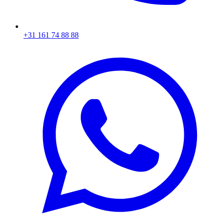
+31 161 74 88 88‬​​​​‌ ‍ ​‍​‍‌‍ ‌ ​‍‌‍‍‌‌‍‌ ‌‍‍‌‌‍ ‍​‍​‍​ ‍‍​‍​‍‌ ​ ‌‍​‌‌‍ ‍‌‍‍‌‌ ‌​‌ ‍‌​‍ ‍‌‍‍‌‌‍ ​‍​‍​‍ ​​‍​‍‌‍‍​‌ ​‍‌‍‌‌‌‍‌‍​‍​‍​ ‍‍​‍​‍‌‍‍​‌ ‌​‌ ‌​‌ ​​​ ‍‍​‍ ​‍ ‌‍ ​‌‍ ‌‍​ ‌‍​‌‌‍ ​‌‍‍​‌‍ ‌ ​ ‌ ‌​​ ‍‍​ ​ ​ ​ ​ ​ ​ ​ ​‍ ‌‍‍‌‌‍ ‍‌ ‌​‌‍‌‌‌‍ ‍‌ ‌​​‍ ‌‍‌‌‌‍‌​‌‍‍‌‌ ‌​​‍ ‌‍ ‌‌‍ ‌‍‌​‌‍‌‌​ ‌‌ ​​‌ ​‍‌‍‌‌‌ ​ ‌‍‌‌‌‍ ‍‌ ‌​‌‍​‌‌ ‌​‌‍‍‌‌‍ ‌‍ ‍​ ‍ ‌‍‍‌‌‍‌​​ ‌‌‍‌ ‌‍ ​‌‍ ‌‍​‍‌‍​‌‌‍ ​​ ‍ ‌ ‌​‌ ‍‌‌ ​​‌‍‌‌​ ‌‌‍‌ ‌‍ ​‌‍ ‌‍​‍‌‍​‌‌‍ ​​ ‍ ‌ ​​‌‍​‌‌ ‌​‌‍‍​​ ‌‌‍​ ‌‍ ‌‍ ‍‌ ‌​‌‍​‌‌‍​ ‌ ‌​​‍ ‍‌ ​​‌‍‍​‌‍ ‌‍ ‍‌‍‌‌​ ‌‍​‍‌‍​‌‌ ​ ‌‍‌‌‌‌‌‌‌ ​‍‌‍ ​​ ‌‌‍‍​‌ ‌​‌ ‌​‌ ​​​‍‌‌​ ​ ‌​​‌​‍‌‌​ ​‍‌​‌‍​‍‌‌​ ​‍‌​‌‍‌‍ ​‌‍ ‌‍​ ‌‍​‌‌‍ ​‌‍‍​‌‍ ‌ ​ ‌ ‌​​‍‌‌​ ​ ‌​​‌​ ​ ​ ​ ​ ​ ​ ​ ​‍‌‍‌‍‍‌‌‍‌​​ ‌‌‍‌ ‌‍ ​‌‍ ‌‍​‍‌‍​‌‌‍ ​​‍‌‍‌ ‌​‌ ‍‌‌ ​​‌‍‌‌​ ‌‌‍‌ ‌‍ ​‌‍ ‌‍​‍‌‍​‌‌‍ ​​‍‌‍‌ ​​‌‍​‌‌ ‌​‌‍‍​​ ‌‌‍​ ‌‍ ‌‍ ‍‌ ‌​‌‍​‌‌‍​ ‌ ‌​​‍ ‍‌ ​​‌‍‍​‌‍ ‌‍ ‍‌‍‌‌​‍‌‍‌ ​​‌‍‌‌‌ ​‍‌ ​ ‌ ​​‌‍‌‌‌‍​ ‌ ‌​‌‍‍‌‌ ‌‍‌‍‌‌​ ‌‌ ​​‌ ‌‌‌‍​‍‌‍ ​‌‍‍‌‌ ​ ‌‍‍​‌‍‌‌‌‍‌​​‍​‍‌ ‌