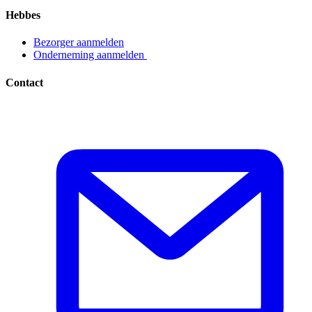
Hebbes
Bezorger aanmelden​​​​‌ ‍ ​‍​‍‌‍ ‌ ​‍‌‍‍‌‌‍‌ ‌‍‍‌‌‍ ‍​‍​‍​ ‍‍​‍​‍‌ ​ ‌‍​‌‌‍ ‍‌‍‍‌‌ ‌​‌ ‍‌​‍ ‍‌‍‍‌‌‍ ​‍​‍​‍ ​​‍​‍‌‍‍​‌ ​‍‌‍‌‌‌‍‌‍​‍​‍​ ‍‍​‍​‍‌‍‍​‌ ‌​‌ ‌​‌ ​​​ ‍‍​‍ ​‍ ‌‍ ​‌‍ ‌‍​ ‌‍​‌‌‍ ​‌‍‍​‌‍ ‌ ​ ‌ ‌​​ ‍‍​ ​ ​ ​ ​ ​ ​ ​ ​‍ ‌‍‍‌‌‍ ‍‌ ‌​‌‍‌‌‌‍ ‍‌ ‌​​‍ ‌‍‌‌‌‍‌​‌‍‍‌‌ ‌​​‍ ‌‍ ‌‌‍ ‌‍‌​‌‍‌‌​ ‌‌ ​​‌ ​‍‌‍‌‌‌ ​ ‌‍‌‌‌‍ ‍‌ ‌​‌‍​‌‌ ‌​‌‍‍‌‌‍ ‌‍ ‍​ ‍ ‌‍‍‌‌‍‌​​ ‌‌‍‌ ‌‍ ​‌‍ ‌‍​‍‌‍​‌‌‍ ​​ ‍ ‌ ‌​‌ ‍‌‌ ​​‌‍‌‌​ ‌‌‍‌ ‌‍ ​‌‍ ‌‍​‍‌‍​‌‌‍ ​​ ‍ ‌ ​​‌‍​‌‌ ‌​‌‍‍​​ ‌‌‍‌‍‌‍ ‌‍ ‌ ‌​‌‍‌‌‌ ​‍​‍ ‍‌ ​​‌‍​‌‌‍‌ ‌‍‌‌‌ ​ ​‍‌‌​ ‌‌‌​​‍‌‌ ‌‍‍ ‌‍‌‌‌ ‍‌​‍‌‌​ ​ ‌​‌​​‍‌‌​ ​ ‌​‌​​‍‌‌​ ​‍​ ​‍​ ‌ ​ ​‌‌‍​‍‌‍​ ​ ‌‌​ ‌ ​ ​‌​ ​‍​ ‌​​ ​​‌‍‌‌​ ‍‌​‍‌‌​ ​‍​ ​‍​‍‌‌​ ‌‌‌​‌​​‍ ‍‌‍ ​‌‍​‌‌‍​‍‌‍‌‌‌‍ ​​ ‌‍​‍‌‍​‌‌ ​ ‌‍‌‌‌‌‌‌‌ ​‍‌‍ ​​ ‌‌‍‍​‌ ‌​‌ ‌​‌ ​​​‍‌‌​ ​ ‌​​‌​‍‌‌​ ​‍‌​‌‍​‍‌‌​ ​‍‌​‌‍‌‍ ​‌‍ ‌‍​ ‌‍​‌‌‍ ​‌‍‍​‌‍ ‌ ​ ‌ ‌​​‍‌‌​ ​ ‌​​‌​ ​ ​ ​ ​ ​ ​ ​ ​‍‌‍‌‍‍‌‌‍‌​​ ‌‌‍‌ ‌‍ ​‌‍ ‌‍​‍‌‍​‌‌‍ ​​‍‌‍‌ ‌​‌ ‍‌‌ ​​‌‍‌‌​ ‌‌‍‌ ‌‍ ​‌‍ ‌‍​‍‌‍​‌‌‍ ​​‍‌‍‌ ​​‌‍​‌‌ ‌​‌‍‍​​ ‌‌‍‌‍‌‍ ‌‍ ‌ ‌​‌‍‌‌‌ ​‍​‍ ‍‌ ​​‌‍​‌‌‍‌ ‌‍‌‌‌ ​ ​‍‌‌​ ‌‌‌​​‍‌‌ ‌‍‍ ‌‍‌‌‌ ‍‌​‍‌‌​ ​ ‌​‌​​‍‌‌​ ​ ‌​‌​​‍‌‌​ ​‍​ ​‍​ ‌ ​ ​‌‌‍​‍‌‍​ ​ ‌‌​ ‌ ​ ​‌​ ​‍​ ‌​​ ​​‌‍‌‌​ ‍‌​‍‌‌​ ​‍​ ​‍​‍‌‌​ ‌‌‌​‌​​‍ ‍‌‍ ​‌‍​‌‌‍​‍‌‍‌‌‌‍ ​​‍‌‍‌ ​​‌‍‌‌‌ ​‍‌ ​ ‌ ​​‌‍‌‌‌‍​ ‌ ‌​‌‍‍‌‌ ‌‍‌‍‌‌​ ‌‌ ​​‌ ‌‌‌‍​‍‌‍ ​‌‍‍‌‌ ​ ‌‍‍​‌‍‌‌‌‍‌​​‍​‍‌ ‌
Onderneming aanmelden ​​​​‌ ‍ ​‍​‍‌‍ ‌ ​‍‌‍‍‌‌‍‌ ‌‍‍‌‌‍ ‍​‍​‍​ ‍‍​‍​‍‌ ​ ‌‍​‌‌‍ ‍‌‍‍‌‌ ‌​‌ ‍‌​‍ ‍‌‍‍‌‌‍ ​‍​‍​‍ ​​‍​‍‌‍‍​‌ ​‍‌‍‌‌‌‍‌‍​‍​‍​ ‍‍​‍​‍‌‍‍​‌ ‌​‌ ‌​‌ ​​​ ‍‍​‍ ​‍ ‌‍ ​‌‍ ‌‍​ ‌‍​‌‌‍ ​‌‍‍​‌‍ ‌ ​ ‌ ‌​​ ‍‍​ ​ ​ ​ ​ ​ ​ ​ ​‍ ‌‍‍‌‌‍ ‍‌ ‌​‌‍‌‌‌‍ ‍‌ ‌​​‍ ‌‍‌‌‌‍‌​‌‍‍‌‌ ‌​​‍ ‌‍ ‌‌‍ ‌‍‌​‌‍‌‌​ ‌‌ ​​‌ ​‍‌‍‌‌‌ ​ ‌‍‌‌‌‍ ‍‌ ‌​‌‍​‌‌ ‌​‌‍‍‌‌‍ ‌‍ ‍​ ‍ ‌‍‍‌‌‍‌​​ ‌‌‍‌ ‌‍ ​‌‍ ‌‍​‍‌‍​‌‌‍ ​​ ‍ ‌ ‌​‌ ‍‌‌ ​​‌‍‌‌​ ‌‌‍‌ ‌‍ ​‌‍ ‌‍​‍‌‍​‌‌‍ ​​ ‍ ‌ ​​‌‍​‌‌ ‌​‌‍‍​​ ‌‌‍‌‍‌‍ ‌‍ ‌ ‌​‌‍‌‌‌ ​‍​‍ ‍‌ ​​‌‍​‌‌‍‌ ‌‍‌‌‌ ​ ​‍‌‌​ ‌‌‌​​‍‌‌ ‌‍‍ ‌‍‌‌‌ ‍‌​‍‌‌​ ​ ‌​‌​​‍‌‌​ ​ ‌​‌​​‍‌‌​ ​‍​ ​‍​ ‌ ​ ‌ ​ ‍‌​ ​ ​ ​‌‌‍​ ‌‍​‌​ ‌‍​ ​‌‌‍​‍​ ‌‍‌‍​ ​‍‌‌​ ​‍​ ​‍​‍‌‌​ ‌‌‌​‌​​‍ ‍‌‍ ​‌‍​‌‌‍​‍‌‍‌‌‌‍ ​​ ‌‍​‍‌‍​‌‌ ​ ‌‍‌‌‌‌‌‌‌ ​‍‌‍ ​​ ‌‌‍‍​‌ ‌​‌ ‌​‌ ​​​‍‌‌​ ​ ‌​​‌​‍‌‌​ ​‍‌​‌‍​‍‌‌​ ​‍‌​‌‍‌‍ ​‌‍ ‌‍​ ‌‍​‌‌‍ ​‌‍‍​‌‍ ‌ ​ ‌ ‌​​‍‌‌​ ​ ‌​​‌​ ​ ​ ​ ​ ​ ​ ​ ​‍‌‍‌‍‍‌‌‍‌​​ ‌‌‍‌ ‌‍ ​‌‍ ‌‍​‍‌‍​‌‌‍ ​​‍‌‍‌ ‌​‌ ‍‌‌ ​​‌‍‌‌​ ‌‌‍‌ ‌‍ ​‌‍ ‌‍​‍‌‍​‌‌‍ ​​‍‌‍‌ ​​‌‍​‌‌ ‌​‌‍‍​​ ‌‌‍‌‍‌‍ ‌‍ ‌ ‌​‌‍‌‌‌ ​‍​‍ ‍‌ ​​‌‍​‌‌‍‌ ‌‍‌‌‌ ​ ​‍‌‌​ ‌‌‌​​‍‌‌ ‌‍‍ ‌‍‌‌‌ ‍‌​‍‌‌​ ​ ‌​‌​​‍‌‌​ ​ ‌​‌​​‍‌‌​ ​‍​ ​‍​ ‌ ​ ‌ ​ ‍‌​ ​ ​ ​‌‌‍​ ‌‍​‌​ ‌‍​ ​‌‌‍​‍​ ‌‍‌‍​ ​‍‌‌​ ​‍​ ​‍​‍‌‌​ ‌‌‌​‌​​‍ ‍‌‍ ​‌‍​‌‌‍​‍‌‍‌‌‌‍ ​​‍‌‍‌ ​​‌‍‌‌‌ ​‍‌ ​ ‌ ​​‌‍‌‌‌‍​ ‌ ‌​‌‍‍‌‌ ‌‍‌‍‌‌​ ‌‌ ​​‌ ‌‌‌‍​‍‌‍ ​‌‍‍‌‌ ​ ‌‍‍​‌‍‌‌‌‍‌​​‍​‍‌ ‌
Contact