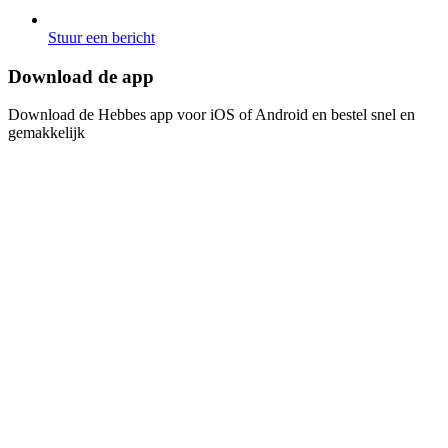
Stuur een bericht
Download de app​​​​‌ ‍ ​‍​‍‌‍ ‌ ​‍‌‍‍‌‌‍‌ ‌‍‍‌‌‍ ‍​‍​‍​ ‍‍​‍​‍‌ ​ ‌‍​‌‌‍ ‍‌‍‍‌‌ ‌​‌ ‍‌​‍ ‍‌‍‍‌‌‍ ​‍​‍​‍ ​​‍​‍‌‍‍​‌ ​‍‌‍‌‌‌‍‌‍​‍​‍​ ‍‍​‍​‍‌‍‍​‌ ‌​‌ ‌​‌ ​​​ ‍‍​‍ ​‍ ‌‍ ​‌‍ ‌‍​ ‌‍​‌‌‍ ​‌‍‍​‌‍ ‌ ​ ‌ ‌​​ ‍‍​ ​ ​ ​ ​ ​ ​ ​ ​‍ ‌‍‍‌‌‍ ‍‌ ‌​‌‍‌‌‌‍ ‍‌ ‌​​‍ ‌‍‌‌‌‍‌​‌‍‍‌‌ ‌​​‍ ‌‍ ‌‌‍ ‌‍‌​‌‍‌‌​ ‌‌ ​​‌ ​‍‌‍‌‌‌ ​ ‌‍‌‌‌‍ ‍‌ ‌​‌‍​‌‌ ‌​‌‍‍‌‌‍ ‌‍ ‍​ ‍ ‌‍‍‌‌‍‌​​ ‌‌‍‌ ‌‍ ​‌‍ ‌‍​‍‌‍​‌‌‍ ​​ ‍ ‌ ‌​‌ ‍‌‌ ​​‌‍‌‌​ ‌‌‍‌ ‌‍ ​‌‍ ‌‍​‍‌‍​‌‌‍ ​​ ‍ ‌ ​​‌‍​‌‌ ‌​‌‍‍​​ ‌‌‍‌‍‌‍ ‌‍ ‌ ‌​‌‍‌‌‌ ​‍​‍ ‍‌‍​‌‌ ​​‌ ​​‌​‌​‌‍ ‌ ‌ ‌‍ ‍‌‍ ​‌‍ ‌‍​‌‌‍‌​​‍ ‍‌ ‌​‌‍‍‌‌ ‌​‌‍ ​‌‍‌‌​ ‌‍​‍‌‍​‌‌ ​ ‌‍‌‌‌‌‌‌‌ ​‍‌‍ ​​ ‌‌‍‍​‌ ‌​‌ ‌​‌ ​​​‍‌‌​ ​ ‌​​‌​‍‌‌​ ​‍‌​‌‍​‍‌‌​ ​‍‌​‌‍‌‍ ​‌‍ ‌‍​ ‌‍​‌‌‍ ​‌‍‍​‌‍ ‌ ​ ‌ ‌​​‍‌‌​ ​ ‌​​‌​ ​ ​ ​ ​ ​ ​ ​ ​‍‌‍‌‍‍‌‌‍‌​​ ‌‌‍‌ ‌‍ ​‌‍ ‌‍​‍‌‍​‌‌‍ ​​‍‌‍‌ ‌​‌ ‍‌‌ ​​‌‍‌‌​ ‌‌‍‌ ‌‍ ​‌‍ ‌‍​‍‌‍​‌‌‍ ​​‍‌‍‌ ​​‌‍​‌‌ ‌​‌‍‍​​ ‌‌‍‌‍‌‍ ‌‍ ‌ ‌​‌‍‌‌‌ ​‍​‍ ‍‌‍​‌‌ ​​‌ ​​‌​‌​‌‍ ‌ ‌ ‌‍ ‍‌‍ ​‌‍ ‌‍​‌‌‍‌​​‍ ‍‌ ‌​‌‍‍‌‌ ‌​‌‍ ​‌‍‌‌​‍‌‍‌ ​​‌‍‌‌‌ ​‍‌ ​ ‌ ​​‌‍‌‌‌‍​ ‌ ‌​‌‍‍‌‌ ‌‍‌‍‌‌​ ‌‌ ​​‌ ‌‌‌‍​‍‌‍ ​‌‍‍‌‌ ​ ‌‍‍​‌‍‌‌‌‍‌​​‍​‍‌ ‌
Download de Hebbes app voor iOS of Android en bestel snel en
gemakkelijk​​​​‌ ‍ ​‍​‍‌‍ ‌ ​‍‌‍‍‌‌‍‌ ‌‍‍‌‌‍ ‍​‍​‍​ ‍‍​‍​‍‌ ​ ‌‍​‌‌‍ ‍‌‍‍‌‌ ‌​‌ ‍‌​‍ ‍‌‍‍‌‌‍ ​‍​‍​‍ ​​‍​‍‌‍‍​‌ ​‍‌‍‌‌‌‍‌‍​‍​‍​ ‍‍​‍​‍‌‍‍​‌ ‌​‌ ‌​‌ ​​​ ‍‍​‍ ​‍ ‌‍ ​‌‍ ‌‍​ ‌‍​‌‌‍ ​‌‍‍​‌‍ ‌ ​ ‌ ‌​​ ‍‍​ ​ ​ ​ ​ ​ ​ ​ ​‍ ‌‍‍‌‌‍ ‍‌ ‌​‌‍‌‌‌‍ ‍‌ ‌​​‍ ‌‍‌‌‌‍‌​‌‍‍‌‌ ‌​​‍ ‌‍ ‌‌‍ ‌‍‌​‌‍‌‌​ ‌‌ ​​‌ ​‍‌‍‌‌‌ ​ ‌‍‌‌‌‍ ‍‌ ‌​‌‍​‌‌ ‌​‌‍‍‌‌‍ ‌‍ ‍​ ‍ ‌‍‍‌‌‍‌​​ ‌‌‍‌ ‌‍ ​‌‍ ‌‍​‍‌‍​‌‌‍ ​​ ‍ ‌ ‌​‌ ‍‌‌ ​​‌‍‌‌​ ‌‌‍‌ ‌‍ ​‌‍ ‌‍​‍‌‍​‌‌‍ ​​ ‍ ‌ ​​‌‍​‌‌ ‌​‌‍‍​​ ‌‌‍‌‍‌‍ ‌‍ ‌ ‌​‌‍‌‌‌ ​‍​‍ ‍‌‍​‌‌ ​​‌ ​​‌​‌​‌‍ ‌ ‌ ‌‍ ‍‌‍ ​‌‍ ‌‍​‌‌‍‌​​‍ ‍‌‍‌​‌‍‌‌‌ ​ ‌‍​ ‌ ​‍‌‍‍‌‌ ​​‌ ‌​‌‍‍‌‌‍ ‌‍ ‍​ ‌‍​‍‌‍​‌‌ ​ ‌‍‌‌‌‌‌‌‌ ​‍‌‍ ​​ ‌‌‍‍​‌ ‌​‌ ‌​‌ ​​​‍‌‌​ ​ ‌​​‌​‍‌‌​ ​‍‌​‌‍​‍‌‌​ ​‍‌​‌‍‌‍ ​‌‍ ‌‍​ ‌‍​‌‌‍ ​‌‍‍​‌‍ ‌ ​ ‌ ‌​​‍‌‌​ ​ ‌​​‌​ ​ ​ ​ ​ ​ ​ ​ ​‍‌‍‌‍‍‌‌‍‌​​ ‌‌‍‌ ‌‍ ​‌‍ ‌‍​‍‌‍​‌‌‍ ​​‍‌‍‌ ‌​‌ ‍‌‌ ​​‌‍‌‌​ ‌‌‍‌ ‌‍ ​‌‍ ‌‍​‍‌‍​‌‌‍ ​​‍‌‍‌ ​​‌‍​‌‌ ‌​‌‍‍​​ ‌‌‍‌‍‌‍ ‌‍ ‌ ‌​‌‍‌‌‌ ​‍​‍ ‍‌‍​‌‌ ​​‌ ​​‌​‌​‌‍ ‌ ‌ ‌‍ ‍‌‍ ​‌‍ ‌‍​‌‌‍‌​​‍ ‍‌‍‌​‌‍‌‌‌ ​ ‌‍​ ‌ ​‍‌‍‍‌‌ ​​‌ ‌​‌‍‍‌‌‍ ‌‍ ‍​‍‌‍‌ ​​‌‍‌‌‌ ​‍‌ ​ ‌ ​​‌‍‌‌‌‍​ ‌ ‌​‌‍‍‌‌ ‌‍‌‍‌‌​ ‌‌ ​​‌ ‌‌‌‍​‍‌‍ ​‌‍‍‌‌ ​ ‌‍‍​‌‍‌‌‌‍‌​​‍​‍‌ ‌