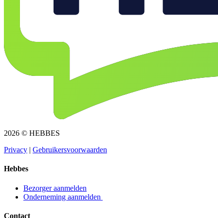
2026 © HEBBES
Privacy​​​​‌ ‍ ​‍​‍‌‍ ‌ ​‍‌‍‍‌‌‍‌ ‌‍‍‌‌‍ ‍​‍​‍​ ‍‍​‍​‍‌ ​ ‌‍​‌‌‍ ‍‌‍‍‌‌ ‌​‌ ‍‌​‍ ‍‌‍‍‌‌‍ ​‍​‍​‍ ​​‍​‍‌‍‍​‌ ​‍‌‍‌‌‌‍‌‍​‍​‍​ ‍‍​‍​‍‌‍‍​‌ ‌​‌ ‌​‌ ​​​ ‍‍​‍ ​‍ ‌‍ ​‌‍ ‌‍​ ‌‍​‌‌‍ ​‌‍‍​‌‍ ‌ ​ ‌ ‌​​ ‍‍​ ​ ​ ​ ​ ​ ​ ​ ​‍ ‌‍‍‌‌‍ ‍‌ ‌​‌‍‌‌‌‍ ‍‌ ‌​​‍ ‌‍‌‌‌‍‌​‌‍‍‌‌ ‌​​‍ ‌‍ ‌‌‍ ‌‍‌​‌‍‌‌​ ‌‌ ​​‌ ​‍‌‍‌‌‌ ​ ‌‍‌‌‌‍ ‍‌ ‌​‌‍​‌‌ ‌​‌‍‍‌‌‍ ‌‍ ‍​ ‍ ‌‍‍‌‌‍‌​​ ‌‌‍‌ ‌‍ ​‌‍ ‌‍​‍‌‍​‌‌‍ ​​ ‍ ‌ ‌​‌ ‍‌‌ ​​‌‍‌‌​ ‌‌‍‌ ‌‍ ​‌‍ ‌‍​‍‌‍​‌‌‍ ​​ ‍ ‌ ​​‌‍​‌‌ ‌​‌‍‍​​ ‌‌‍‌‍‌‍ ‌‍ ‌ ‌​‌‍‌‌‌ ​‍​‍ ‍‌‍ ​‌‍‌‌‌‍‌ ‌‍​‌‌‍ ​​‍‌‌​ ‌‌‌​​‍‌‌ ‌‍‍ ‌‍‌‌‌ ‍‌​‍‌‌​ ​ ‌​‌​​‍‌‌​ ​ ‌​‌​​‍‌‌​ ​‍​ ​‍​ ​‌​ ‍​‌‍‌‌​ ‌‍‌‍‌​‌‍‌‌‌‍‌‌​ ‌‍​ ​ ​ ‍‌​ ‌‌​ ‌​​‍‌‌​ ​‍​ ​‍​‍‌‌​ ‌‌‌​‌​​‍ ‍‌‍ ​‌‍​‌‌‍​‍‌‍‌‌‌‍ ​​ ‌‍​‍‌‍​‌‌ ​ ‌‍‌‌‌‌‌‌‌ ​‍‌‍ ​​ ‌‌‍‍​‌ ‌​‌ ‌​‌ ​​​‍‌‌​ ​ ‌​​‌​‍‌‌​ ​‍‌​‌‍​‍‌‌​ ​‍‌​‌‍‌‍ ​‌‍ ‌‍​ ‌‍​‌‌‍ ​‌‍‍​‌‍ ‌ ​ ‌ ‌​​‍‌‌​ ​ ‌​​‌​ ​ ​ ​ ​ ​ ​ ​ ​‍‌‍‌‍‍‌‌‍‌​​ ‌‌‍‌ ‌‍ ​‌‍ ‌‍​‍‌‍​‌‌‍ ​​‍‌‍‌ ‌​‌ ‍‌‌ ​​‌‍‌‌​ ‌‌‍‌ ‌‍ ​‌‍ ‌‍​‍‌‍​‌‌‍ ​​‍‌‍‌ ​​‌‍​‌‌ ‌​‌‍‍​​ ‌‌‍‌‍‌‍ ‌‍ ‌ ‌​‌‍‌‌‌ ​‍​‍ ‍‌‍ ​‌‍‌‌‌‍‌ ‌‍​‌‌‍ ​​‍‌‌​ ‌‌‌​​‍‌‌ ‌‍‍ ‌‍‌‌‌ ‍‌​‍‌‌​ ​ ‌​‌​​‍‌‌​ ​ ‌​‌​​‍‌‌​ ​‍​ ​‍​ ​‌​ ‍​‌‍‌‌​ ‌‍‌‍‌​‌‍‌‌‌‍‌‌​ ‌‍​ ​ ​ ‍‌​ ‌‌​ ‌​​‍‌‌​ ​‍​ ​‍​‍‌‌​ ‌‌‌​‌​​‍ ‍‌‍ ​‌‍​‌‌‍​‍‌‍‌‌‌‍ ​​‍‌‍‌ ​​‌‍‌‌‌ ​‍‌ ​ ‌ ​​‌‍‌‌‌‍​ ‌ ‌​‌‍‍‌‌ ‌‍‌‍‌‌​ ‌‌ ​​‌ ‌‌‌‍​‍‌‍ ​‌‍‍‌‌ ​ ‌‍‍​‌‍‌‌‌‍‌​​‍​‍‌ ‌
|
Gebruikersvoorwaarden​​​​‌ ‍ ​‍​‍‌‍ ‌ ​‍‌‍‍‌‌‍‌ ‌‍‍‌‌‍ ‍​‍​‍​ ‍‍​‍​‍‌ ​ ‌‍​‌‌‍ ‍‌‍‍‌‌ ‌​‌ ‍‌​‍ ‍‌‍‍‌‌‍ ​‍​‍​‍ ​​‍​‍‌‍‍​‌ ​‍‌‍‌‌‌‍‌‍​‍​‍​ ‍‍​‍​‍‌‍‍​‌ ‌​‌ ‌​‌ ​​​ ‍‍​‍ ​‍ ‌‍ ​‌‍ ‌‍​ ‌‍​‌‌‍ ​‌‍‍​‌‍ ‌ ​ ‌ ‌​​ ‍‍​ ​ ​ ​ ​ ​ ​ ​ ​‍ ‌‍‍‌‌‍ ‍‌ ‌​‌‍‌‌‌‍ ‍‌ ‌​​‍ ‌‍‌‌‌‍‌​‌‍‍‌‌ ‌​​‍ ‌‍ ‌‌‍ ‌‍‌​‌‍‌‌​ ‌‌ ​​‌ ​‍‌‍‌‌‌ ​ ‌‍‌‌‌‍ ‍‌ ‌​‌‍​‌‌ ‌​‌‍‍‌‌‍ ‌‍ ‍​ ‍ ‌‍‍‌‌‍‌​​ ‌‌‍‌ ‌‍ ​‌‍ ‌‍​‍‌‍​‌‌‍ ​​ ‍ ‌ ‌​‌ ‍‌‌ ​​‌‍‌‌​ ‌‌‍‌ ‌‍ ​‌‍ ‌‍​‍‌‍​‌‌‍ ​​ ‍ ‌ ​​‌‍​‌‌ ‌​‌‍‍​​ ‌‌‍‌‍‌‍ ‌‍ ‌ ‌​‌‍‌‌‌ ​‍​‍ ‍‌‍ ​‌‍‌‌‌‍‌ ‌‍​‌‌‍ ​​‍‌‌​ ‌‌‌​​‍‌‌ ‌‍‍ ‌‍‌‌‌ ‍‌​‍‌‌​ ​ ‌​‌​​‍‌‌​ ​ ‌​‌​​‍‌‌​ ​‍​ ​‍​ ​​‌‍​ ‌‍‌‍​ ‌‍​ ‌​‌‍‌​​ ​ ‌‍‌‌​ ​ ​ ​‌​ ‍‌​ ​‍​‍‌‌​ ​‍​ ​‍​‍‌‌​ ‌‌‌​‌​​‍ ‍‌‍ ​‌‍​‌‌‍​‍‌‍‌‌‌‍ ​​ ‌‍​‍‌‍​‌‌ ​ ‌‍‌‌‌‌‌‌‌ ​‍‌‍ ​​ ‌‌‍‍​‌ ‌​‌ ‌​‌ ​​​‍‌‌​ ​ ‌​​‌​‍‌‌​ ​‍‌​‌‍​‍‌‌​ ​‍‌​‌‍‌‍ ​‌‍ ‌‍​ ‌‍​‌‌‍ ​‌‍‍​‌‍ ‌ ​ ‌ ‌​​‍‌‌​ ​ ‌​​‌​ ​ ​ ​ ​ ​ ​ ​ ​‍‌‍‌‍‍‌‌‍‌​​ ‌‌‍‌ ‌‍ ​‌‍ ‌‍​‍‌‍​‌‌‍ ​​‍‌‍‌ ‌​‌ ‍‌‌ ​​‌‍‌‌​ ‌‌‍‌ ‌‍ ​‌‍ ‌‍​‍‌‍​‌‌‍ ​​‍‌‍‌ ​​‌‍​‌‌ ‌​‌‍‍​​ ‌‌‍‌‍‌‍ ‌‍ ‌ ‌​‌‍‌‌‌ ​‍​‍ ‍‌‍ ​‌‍‌‌‌‍‌ ‌‍​‌‌‍ ​​‍‌‌​ ‌‌‌​​‍‌‌ ‌‍‍ ‌‍‌‌‌ ‍‌​‍‌‌​ ​ ‌​‌​​‍‌‌​ ​ ‌​‌​​‍‌‌​ ​‍​ ​‍​ ​​‌‍​ ‌‍‌‍​ ‌‍​ ‌​‌‍‌​​ ​ ‌‍‌‌​ ​ ​ ​‌​ ‍‌​ ​‍​‍‌‌​ ​‍​ ​‍​‍‌‌​ ‌‌‌​‌​​‍ ‍‌‍ ​‌‍​‌‌‍​‍‌‍‌‌‌‍ ​​‍‌‍‌ ​​‌‍‌‌‌ ​‍‌ ​ ‌ ​​‌‍‌‌‌‍​ ‌ ‌​‌‍‍‌‌ ‌‍‌‍‌‌​ ‌‌ ​​‌ ‌‌‌‍​‍‌‍ ​‌‍‍‌‌ ​ ‌‍‍​‌‍‌‌‌‍‌​​‍​‍‌ ‌
Hebbes
Bezorger aanmelden​​​​‌ ‍ ​‍​‍‌‍ ‌ ​‍‌‍‍‌‌‍‌ ‌‍‍‌‌‍ ‍​‍​‍​ ‍‍​‍​‍‌ ​ ‌‍​‌‌‍ ‍‌‍‍‌‌ ‌​‌ ‍‌​‍ ‍‌‍‍‌‌‍ ​‍​‍​‍ ​​‍​‍‌‍‍​‌ ​‍‌‍‌‌‌‍‌‍​‍​‍​ ‍‍​‍​‍‌‍‍​‌ ‌​‌ ‌​‌ ​​​ ‍‍​‍ ​‍ ‌‍ ​‌‍ ‌‍​ ‌‍​‌‌‍ ​‌‍‍​‌‍ ‌ ​ ‌ ‌​​ ‍‍​ ​ ​ ​ ​ ​ ​ ​ ​‍ ‌‍‍‌‌‍ ‍‌ ‌​‌‍‌‌‌‍ ‍‌ ‌​​‍ ‌‍‌‌‌‍‌​‌‍‍‌‌ ‌​​‍ ‌‍ ‌‌‍ ‌‍‌​‌‍‌‌​ ‌‌ ​​‌ ​‍‌‍‌‌‌ ​ ‌‍‌‌‌‍ ‍‌ ‌​‌‍​‌‌ ‌​‌‍‍‌‌‍ ‌‍ ‍​ ‍ ‌‍‍‌‌‍‌​​ ‌‌‍‌ ‌‍ ​‌‍ ‌‍​‍‌‍​‌‌‍ ​​ ‍ ‌ ‌​‌ ‍‌‌ ​​‌‍‌‌​ ‌‌‍‌ ‌‍ ​‌‍ ‌‍​‍‌‍​‌‌‍ ​​ ‍ ‌ ​​‌‍​‌‌ ‌​‌‍‍​​ ‌‌‍‌‍‌‍ ‌‍ ‌ ‌​‌‍‌‌‌ ​‍​‍ ‍‌ ​​‌‍​‌‌‍‌ ‌‍‌‌‌ ​ ​‍‌‌​ ‌‌‌​​‍‌‌ ‌‍‍ ‌‍‌‌‌ ‍‌​‍‌‌​ ​ ‌​‌​​‍‌‌​ ​ ‌​‌​​‍‌‌​ ​‍​ ​‍​ ‌ ​ ​‌‌‍​‍‌‍​ ​ ‌‌​ ‌ ​ ​‌​ ​‍​ ‌​​ ​​‌‍‌‌​ ‍‌​‍‌‌​ ​‍​ ​‍​‍‌‌​ ‌‌‌​‌​​‍ ‍‌‍ ​‌‍​‌‌‍​‍‌‍‌‌‌‍ ​​ ‌‍​‍‌‍​‌‌ ​ ‌‍‌‌‌‌‌‌‌ ​‍‌‍ ​​ ‌‌‍‍​‌ ‌​‌ ‌​‌ ​​​‍‌‌​ ​ ‌​​‌​‍‌‌​ ​‍‌​‌‍​‍‌‌​ ​‍‌​‌‍‌‍ ​‌‍ ‌‍​ ‌‍​‌‌‍ ​‌‍‍​‌‍ ‌ ​ ‌ ‌​​‍‌‌​ ​ ‌​​‌​ ​ ​ ​ ​ ​ ​ ​ ​‍‌‍‌‍‍‌‌‍‌​​ ‌‌‍‌ ‌‍ ​‌‍ ‌‍​‍‌‍​‌‌‍ ​​‍‌‍‌ ‌​‌ ‍‌‌ ​​‌‍‌‌​ ‌‌‍‌ ‌‍ ​‌‍ ‌‍​‍‌‍​‌‌‍ ​​‍‌‍‌ ​​‌‍​‌‌ ‌​‌‍‍​​ ‌‌‍‌‍‌‍ ‌‍ ‌ ‌​‌‍‌‌‌ ​‍​‍ ‍‌ ​​‌‍​‌‌‍‌ ‌‍‌‌‌ ​ ​‍‌‌​ ‌‌‌​​‍‌‌ ‌‍‍ ‌‍‌‌‌ ‍‌​‍‌‌​ ​ ‌​‌​​‍‌‌​ ​ ‌​‌​​‍‌‌​ ​‍​ ​‍​ ‌ ​ ​‌‌‍​‍‌‍​ ​ ‌‌​ ‌ ​ ​‌​ ​‍​ ‌​​ ​​‌‍‌‌​ ‍‌​‍‌‌​ ​‍​ ​‍​‍‌‌​ ‌‌‌​‌​​‍ ‍‌‍ ​‌‍​‌‌‍​‍‌‍‌‌‌‍ ​​‍‌‍‌ ​​‌‍‌‌‌ ​‍‌ ​ ‌ ​​‌‍‌‌‌‍​ ‌ ‌​‌‍‍‌‌ ‌‍‌‍‌‌​ ‌‌ ​​‌ ‌‌‌‍​‍‌‍ ​‌‍‍‌‌ ​ ‌‍‍​‌‍‌‌‌‍‌​​‍​‍‌ ‌
Onderneming aanmelden ​​​​‌ ‍ ​‍​‍‌‍ ‌ ​‍‌‍‍‌‌‍‌ ‌‍‍‌‌‍ ‍​‍​‍​ ‍‍​‍​‍‌ ​ ‌‍​‌‌‍ ‍‌‍‍‌‌ ‌​‌ ‍‌​‍ ‍‌‍‍‌‌‍ ​‍​‍​‍ ​​‍​‍‌‍‍​‌ ​‍‌‍‌‌‌‍‌‍​‍​‍​ ‍‍​‍​‍‌‍‍​‌ ‌​‌ ‌​‌ ​​​ ‍‍​‍ ​‍ ‌‍ ​‌‍ ‌‍​ ‌‍​‌‌‍ ​‌‍‍​‌‍ ‌ ​ ‌ ‌​​ ‍‍​ ​ ​ ​ ​ ​ ​ ​ ​‍ ‌‍‍‌‌‍ ‍‌ ‌​‌‍‌‌‌‍ ‍‌ ‌​​‍ ‌‍‌‌‌‍‌​‌‍‍‌‌ ‌​​‍ ‌‍ ‌‌‍ ‌‍‌​‌‍‌‌​ ‌‌ ​​‌ ​‍‌‍‌‌‌ ​ ‌‍‌‌‌‍ ‍‌ ‌​‌‍​‌‌ ‌​‌‍‍‌‌‍ ‌‍ ‍​ ‍ ‌‍‍‌‌‍‌​​ ‌‌‍‌ ‌‍ ​‌‍ ‌‍​‍‌‍​‌‌‍ ​​ ‍ ‌ ‌​‌ ‍‌‌ ​​‌‍‌‌​ ‌‌‍‌ ‌‍ ​‌‍ ‌‍​‍‌‍​‌‌‍ ​​ ‍ ‌ ​​‌‍​‌‌ ‌​‌‍‍​​ ‌‌‍‌‍‌‍ ‌‍ ‌ ‌​‌‍‌‌‌ ​‍​‍ ‍‌ ​​‌‍​‌‌‍‌ ‌‍‌‌‌ ​ ​‍‌‌​ ‌‌‌​​‍‌‌ ‌‍‍ ‌‍‌‌‌ ‍‌​‍‌‌​ ​ ‌​‌​​‍‌‌​ ​ ‌​‌​​‍‌‌​ ​‍​ ​‍​ ‌ ​ ‌ ​ ‍‌​ ​ ​ ​‌‌‍​ ‌‍​‌​ ‌‍​ ​‌‌‍​‍​ ‌‍‌‍​ ​‍‌‌​ ​‍​ ​‍​‍‌‌​ ‌‌‌​‌​​‍ ‍‌‍ ​‌‍​‌‌‍​‍‌‍‌‌‌‍ ​​ ‌‍​‍‌‍​‌‌ ​ ‌‍‌‌‌‌‌‌‌ ​‍‌‍ ​​ ‌‌‍‍​‌ ‌​‌ ‌​‌ ​​​‍‌‌​ ​ ‌​​‌​‍‌‌​ ​‍‌​‌‍​‍‌‌​ ​‍‌​‌‍‌‍ ​‌‍ ‌‍​ ‌‍​‌‌‍ ​‌‍‍​‌‍ ‌ ​ ‌ ‌​​‍‌‌​ ​ ‌​​‌​ ​ ​ ​ ​ ​ ​ ​ ​‍‌‍‌‍‍‌‌‍‌​​ ‌‌‍‌ ‌‍ ​‌‍ ‌‍​‍‌‍​‌‌‍ ​​‍‌‍‌ ‌​‌ ‍‌‌ ​​‌‍‌‌​ ‌‌‍‌ ‌‍ ​‌‍ ‌‍​‍‌‍​‌‌‍ ​​‍‌‍‌ ​​‌‍​‌‌ ‌​‌‍‍​​ ‌‌‍‌‍‌‍ ‌‍ ‌ ‌​‌‍‌‌‌ ​‍​‍ ‍‌ ​​‌‍​‌‌‍‌ ‌‍‌‌‌ ​ ​‍‌‌​ ‌‌‌​​‍‌‌ ‌‍‍ ‌‍‌‌‌ ‍‌​‍‌‌​ ​ ‌​‌​​‍‌‌​ ​ ‌​‌​​‍‌‌​ ​‍​ ​‍​ ‌ ​ ‌ ​ ‍‌​ ​ ​ ​‌‌‍​ ‌‍​‌​ ‌‍​ ​‌‌‍​‍​ ‌‍‌‍​ ​‍‌‌​ ​‍​ ​‍​‍‌‌​ ‌‌‌​‌​​‍ ‍‌‍ ​‌‍​‌‌‍​‍‌‍‌‌‌‍ ​​‍‌‍‌ ​​‌‍‌‌‌ ​‍‌ ​ ‌ ​​‌‍‌‌‌‍​ ‌ ‌​‌‍‍‌‌ ‌‍‌‍‌‌​ ‌‌ ​​‌ ‌‌‌‍​‍‌‍ ​‌‍‍‌‌ ​ ‌‍‍​‌‍‌‌‌‍‌​​‍​‍‌ ‌
Contact