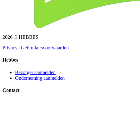
2026 © HEBBES
Privacy​​​​‌ ‍ ​‍​‍‌‍ ‌ ​‍‌‍‍‌‌‍‌ ‌‍‍‌‌‍ ‍​‍​‍​ ‍‍​‍​‍‌ ​ ‌‍​‌‌‍ ‍‌‍‍‌‌ ‌​‌ ‍‌​‍ ‍‌‍‍‌‌‍ ​‍​‍​‍ ​​‍​‍‌‍‍​‌ ​‍‌‍‌‌‌‍‌‍​‍​‍​ ‍‍​‍​‍‌‍‍​‌ ‌​‌ ‌​‌ ​​​ ‍‍​‍ ​‍ ‌‍ ​‌‍ ‌‍​ ‌‍​‌‌‍ ​‌‍‍​‌‍ ‌ ​ ‌ ‌​​ ‍‍​ ​ ​ ​ ​ ​ ​ ​ ​‍ ‌‍‍‌‌‍ ‍‌ ‌​‌‍‌‌‌‍ ‍‌ ‌​​‍ ‌‍‌‌‌‍‌​‌‍‍‌‌ ‌​​‍ ‌‍ ‌‌‍ ‌‍‌​‌‍‌‌​ ‌‌ ​​‌ ​‍‌‍‌‌‌ ​ ‌‍‌‌‌‍ ‍‌ ‌​‌‍​‌‌ ‌​‌‍‍‌‌‍ ‌‍ ‍​ ‍ ‌‍‍‌‌‍‌​​ ‌‌‍‌ ‌‍ ​‌‍ ‌‍​‍‌‍​‌‌‍ ​​ ‍ ‌ ‌​‌ ‍‌‌ ​​‌‍‌‌​ ‌‌‍‌ ‌‍ ​‌‍ ‌‍​‍‌‍​‌‌‍ ​​ ‍ ‌ ​​‌‍​‌‌ ‌​‌‍‍​​ ‌‌‍‌‍‌‍ ‌‍ ‌ ‌​‌‍‌‌‌ ​‍​‍ ‍‌‍ ​‌‍‌‌‌‍‌ ‌‍​‌‌‍ ​​‍‌‌​ ‌‌‌​​‍‌‌ ‌‍‍ ‌‍‌‌‌ ‍‌​‍‌‌​ ​ ‌​‌​​‍‌‌​ ​ ‌​‌​​‍‌‌​ ​‍​ ​‍​ ​‌​ ‍​‌‍‌‌​ ‌‍‌‍‌​‌‍‌‌‌‍‌‌​ ‌‍​ ​ ​ ‍‌​ ‌‌​ ‌​​‍‌‌​ ​‍​ ​‍​‍‌‌​ ‌‌‌​‌​​‍ ‍‌‍ ​‌‍​‌‌‍​‍‌‍‌‌‌‍ ​​ ‌‍​‍‌‍​‌‌ ​ ‌‍‌‌‌‌‌‌‌ ​‍‌‍ ​​ ‌‌‍‍​‌ ‌​‌ ‌​‌ ​​​‍‌‌​ ​ ‌​​‌​‍‌‌​ ​‍‌​‌‍​‍‌‌​ ​‍‌​‌‍‌‍ ​‌‍ ‌‍​ ‌‍​‌‌‍ ​‌‍‍​‌‍ ‌ ​ ‌ ‌​​‍‌‌​ ​ ‌​​‌​ ​ ​ ​ ​ ​ ​ ​ ​‍‌‍‌‍‍‌‌‍‌​​ ‌‌‍‌ ‌‍ ​‌‍ ‌‍​‍‌‍​‌‌‍ ​​‍‌‍‌ ‌​‌ ‍‌‌ ​​‌‍‌‌​ ‌‌‍‌ ‌‍ ​‌‍ ‌‍​‍‌‍​‌‌‍ ​​‍‌‍‌ ​​‌‍​‌‌ ‌​‌‍‍​​ ‌‌‍‌‍‌‍ ‌‍ ‌ ‌​‌‍‌‌‌ ​‍​‍ ‍‌‍ ​‌‍‌‌‌‍‌ ‌‍​‌‌‍ ​​‍‌‌​ ‌‌‌​​‍‌‌ ‌‍‍ ‌‍‌‌‌ ‍‌​‍‌‌​ ​ ‌​‌​​‍‌‌​ ​ ‌​‌​​‍‌‌​ ​‍​ ​‍​ ​‌​ ‍​‌‍‌‌​ ‌‍‌‍‌​‌‍‌‌‌‍‌‌​ ‌‍​ ​ ​ ‍‌​ ‌‌​ ‌​​‍‌‌​ ​‍​ ​‍​‍‌‌​ ‌‌‌​‌​​‍ ‍‌‍ ​‌‍​‌‌‍​‍‌‍‌‌‌‍ ​​‍‌‍‌ ​​‌‍‌‌‌ ​‍‌ ​ ‌ ​​‌‍‌‌‌‍​ ‌ ‌​‌‍‍‌‌ ‌‍‌‍‌‌​ ‌‌ ​​‌ ‌‌‌‍​‍‌‍ ​‌‍‍‌‌ ​ ‌‍‍​‌‍‌‌‌‍‌​​‍​‍‌ ‌
|
Gebruikersvoorwaarden​​​​‌ ‍ ​‍​‍‌‍ ‌ ​‍‌‍‍‌‌‍‌ ‌‍‍‌‌‍ ‍​‍​‍​ ‍‍​‍​‍‌ ​ ‌‍​‌‌‍ ‍‌‍‍‌‌ ‌​‌ ‍‌​‍ ‍‌‍‍‌‌‍ ​‍​‍​‍ ​​‍​‍‌‍‍​‌ ​‍‌‍‌‌‌‍‌‍​‍​‍​ ‍‍​‍​‍‌‍‍​‌ ‌​‌ ‌​‌ ​​​ ‍‍​‍ ​‍ ‌‍ ​‌‍ ‌‍​ ‌‍​‌‌‍ ​‌‍‍​‌‍ ‌ ​ ‌ ‌​​ ‍‍​ ​ ​ ​ ​ ​ ​ ​ ​‍ ‌‍‍‌‌‍ ‍‌ ‌​‌‍‌‌‌‍ ‍‌ ‌​​‍ ‌‍‌‌‌‍‌​‌‍‍‌‌ ‌​​‍ ‌‍ ‌‌‍ ‌‍‌​‌‍‌‌​ ‌‌ ​​‌ ​‍‌‍‌‌‌ ​ ‌‍‌‌‌‍ ‍‌ ‌​‌‍​‌‌ ‌​‌‍‍‌‌‍ ‌‍ ‍​ ‍ ‌‍‍‌‌‍‌​​ ‌‌‍‌ ‌‍ ​‌‍ ‌‍​‍‌‍​‌‌‍ ​​ ‍ ‌ ‌​‌ ‍‌‌ ​​‌‍‌‌​ ‌‌‍‌ ‌‍ ​‌‍ ‌‍​‍‌‍​‌‌‍ ​​ ‍ ‌ ​​‌‍​‌‌ ‌​‌‍‍​​ ‌‌‍‌‍‌‍ ‌‍ ‌ ‌​‌‍‌‌‌ ​‍​‍ ‍‌‍ ​‌‍‌‌‌‍‌ ‌‍​‌‌‍ ​​‍‌‌​ ‌‌‌​​‍‌‌ ‌‍‍ ‌‍‌‌‌ ‍‌​‍‌‌​ ​ ‌​‌​​‍‌‌​ ​ ‌​‌​​‍‌‌​ ​‍​ ​‍​ ​​‌‍​ ‌‍‌‍​ ‌‍​ ‌​‌‍‌​​ ​ ‌‍‌‌​ ​ ​ ​‌​ ‍‌​ ​‍​‍‌‌​ ​‍​ ​‍​‍‌‌​ ‌‌‌​‌​​‍ ‍‌‍ ​‌‍​‌‌‍​‍‌‍‌‌‌‍ ​​ ‌‍​‍‌‍​‌‌ ​ ‌‍‌‌‌‌‌‌‌ ​‍‌‍ ​​ ‌‌‍‍​‌ ‌​‌ ‌​‌ ​​​‍‌‌​ ​ ‌​​‌​‍‌‌​ ​‍‌​‌‍​‍‌‌​ ​‍‌​‌‍‌‍ ​‌‍ ‌‍​ ‌‍​‌‌‍ ​‌‍‍​‌‍ ‌ ​ ‌ ‌​​‍‌‌​ ​ ‌​​‌​ ​ ​ ​ ​ ​ ​ ​ ​‍‌‍‌‍‍‌‌‍‌​​ ‌‌‍‌ ‌‍ ​‌‍ ‌‍​‍‌‍​‌‌‍ ​​‍‌‍‌ ‌​‌ ‍‌‌ ​​‌‍‌‌​ ‌‌‍‌ ‌‍ ​‌‍ ‌‍​‍‌‍​‌‌‍ ​​‍‌‍‌ ​​‌‍​‌‌ ‌​‌‍‍​​ ‌‌‍‌‍‌‍ ‌‍ ‌ ‌​‌‍‌‌‌ ​‍​‍ ‍‌‍ ​‌‍‌‌‌‍‌ ‌‍​‌‌‍ ​​‍‌‌​ ‌‌‌​​‍‌‌ ‌‍‍ ‌‍‌‌‌ ‍‌​‍‌‌​ ​ ‌​‌​​‍‌‌​ ​ ‌​‌​​‍‌‌​ ​‍​ ​‍​ ​​‌‍​ ‌‍‌‍​ ‌‍​ ‌​‌‍‌​​ ​ ‌‍‌‌​ ​ ​ ​‌​ ‍‌​ ​‍​‍‌‌​ ​‍​ ​‍​‍‌‌​ ‌‌‌​‌​​‍ ‍‌‍ ​‌‍​‌‌‍​‍‌‍‌‌‌‍ ​​‍‌‍‌ ​​‌‍‌‌‌ ​‍‌ ​ ‌ ​​‌‍‌‌‌‍​ ‌ ‌​‌‍‍‌‌ ‌‍‌‍‌‌​ ‌‌ ​​‌ ‌‌‌‍​‍‌‍ ​‌‍‍‌‌ ​ ‌‍‍​‌‍‌‌‌‍‌​​‍​‍‌ ‌
Hebbes
Bezorger aanmelden​​​​‌ ‍ ​‍​‍‌‍ ‌ ​‍‌‍‍‌‌‍‌ ‌‍‍‌‌‍ ‍​‍​‍​ ‍‍​‍​‍‌ ​ ‌‍​‌‌‍ ‍‌‍‍‌‌ ‌​‌ ‍‌​‍ ‍‌‍‍‌‌‍ ​‍​‍​‍ ​​‍​‍‌‍‍​‌ ​‍‌‍‌‌‌‍‌‍​‍​‍​ ‍‍​‍​‍‌‍‍​‌ ‌​‌ ‌​‌ ​​​ ‍‍​‍ ​‍ ‌‍ ​‌‍ ‌‍​ ‌‍​‌‌‍ ​‌‍‍​‌‍ ‌ ​ ‌ ‌​​ ‍‍​ ​ ​ ​ ​ ​ ​ ​ ​‍ ‌‍‍‌‌‍ ‍‌ ‌​‌‍‌‌‌‍ ‍‌ ‌​​‍ ‌‍‌‌‌‍‌​‌‍‍‌‌ ‌​​‍ ‌‍ ‌‌‍ ‌‍‌​‌‍‌‌​ ‌‌ ​​‌ ​‍‌‍‌‌‌ ​ ‌‍‌‌‌‍ ‍‌ ‌​‌‍​‌‌ ‌​‌‍‍‌‌‍ ‌‍ ‍​ ‍ ‌‍‍‌‌‍‌​​ ‌‌‍‌ ‌‍ ​‌‍ ‌‍​‍‌‍​‌‌‍ ​​ ‍ ‌ ‌​‌ ‍‌‌ ​​‌‍‌‌​ ‌‌‍‌ ‌‍ ​‌‍ ‌‍​‍‌‍​‌‌‍ ​​ ‍ ‌ ​​‌‍​‌‌ ‌​‌‍‍​​ ‌‌‍‌‍‌‍ ‌‍ ‌ ‌​‌‍‌‌‌ ​‍​‍ ‍‌ ​​‌‍​‌‌‍‌ ‌‍‌‌‌ ​ ​‍‌‌​ ‌‌‌​​‍‌‌ ‌‍‍ ‌‍‌‌‌ ‍‌​‍‌‌​ ​ ‌​‌​​‍‌‌​ ​ ‌​‌​​‍‌‌​ ​‍​ ​‍​ ‌ ​ ​‌‌‍​‍‌‍​ ​ ‌‌​ ‌ ​ ​‌​ ​‍​ ‌​​ ​​‌‍‌‌​ ‍‌​‍‌‌​ ​‍​ ​‍​‍‌‌​ ‌‌‌​‌​​‍ ‍‌‍ ​‌‍​‌‌‍​‍‌‍‌‌‌‍ ​​ ‌‍​‍‌‍​‌‌ ​ ‌‍‌‌‌‌‌‌‌ ​‍‌‍ ​​ ‌‌‍‍​‌ ‌​‌ ‌​‌ ​​​‍‌‌​ ​ ‌​​‌​‍‌‌​ ​‍‌​‌‍​‍‌‌​ ​‍‌​‌‍‌‍ ​‌‍ ‌‍​ ‌‍​‌‌‍ ​‌‍‍​‌‍ ‌ ​ ‌ ‌​​‍‌‌​ ​ ‌​​‌​ ​ ​ ​ ​ ​ ​ ​ ​‍‌‍‌‍‍‌‌‍‌​​ ‌‌‍‌ ‌‍ ​‌‍ ‌‍​‍‌‍​‌‌‍ ​​‍‌‍‌ ‌​‌ ‍‌‌ ​​‌‍‌‌​ ‌‌‍‌ ‌‍ ​‌‍ ‌‍​‍‌‍​‌‌‍ ​​‍‌‍‌ ​​‌‍​‌‌ ‌​‌‍‍​​ ‌‌‍‌‍‌‍ ‌‍ ‌ ‌​‌‍‌‌‌ ​‍​‍ ‍‌ ​​‌‍​‌‌‍‌ ‌‍‌‌‌ ​ ​‍‌‌​ ‌‌‌​​‍‌‌ ‌‍‍ ‌‍‌‌‌ ‍‌​‍‌‌​ ​ ‌​‌​​‍‌‌​ ​ ‌​‌​​‍‌‌​ ​‍​ ​‍​ ‌ ​ ​‌‌‍​‍‌‍​ ​ ‌‌​ ‌ ​ ​‌​ ​‍​ ‌​​ ​​‌‍‌‌​ ‍‌​‍‌‌​ ​‍​ ​‍​‍‌‌​ ‌‌‌​‌​​‍ ‍‌‍ ​‌‍​‌‌‍​‍‌‍‌‌‌‍ ​​‍‌‍‌ ​​‌‍‌‌‌ ​‍‌ ​ ‌ ​​‌‍‌‌‌‍​ ‌ ‌​‌‍‍‌‌ ‌‍‌‍‌‌​ ‌‌ ​​‌ ‌‌‌‍​‍‌‍ ​‌‍‍‌‌ ​ ‌‍‍​‌‍‌‌‌‍‌​​‍​‍‌ ‌
Onderneming aanmelden ​​​​‌ ‍ ​‍​‍‌‍ ‌ ​‍‌‍‍‌‌‍‌ ‌‍‍‌‌‍ ‍​‍​‍​ ‍‍​‍​‍‌ ​ ‌‍​‌‌‍ ‍‌‍‍‌‌ ‌​‌ ‍‌​‍ ‍‌‍‍‌‌‍ ​‍​‍​‍ ​​‍​‍‌‍‍​‌ ​‍‌‍‌‌‌‍‌‍​‍​‍​ ‍‍​‍​‍‌‍‍​‌ ‌​‌ ‌​‌ ​​​ ‍‍​‍ ​‍ ‌‍ ​‌‍ ‌‍​ ‌‍​‌‌‍ ​‌‍‍​‌‍ ‌ ​ ‌ ‌​​ ‍‍​ ​ ​ ​ ​ ​ ​ ​ ​‍ ‌‍‍‌‌‍ ‍‌ ‌​‌‍‌‌‌‍ ‍‌ ‌​​‍ ‌‍‌‌‌‍‌​‌‍‍‌‌ ‌​​‍ ‌‍ ‌‌‍ ‌‍‌​‌‍‌‌​ ‌‌ ​​‌ ​‍‌‍‌‌‌ ​ ‌‍‌‌‌‍ ‍‌ ‌​‌‍​‌‌ ‌​‌‍‍‌‌‍ ‌‍ ‍​ ‍ ‌‍‍‌‌‍‌​​ ‌‌‍‌ ‌‍ ​‌‍ ‌‍​‍‌‍​‌‌‍ ​​ ‍ ‌ ‌​‌ ‍‌‌ ​​‌‍‌‌​ ‌‌‍‌ ‌‍ ​‌‍ ‌‍​‍‌‍​‌‌‍ ​​ ‍ ‌ ​​‌‍​‌‌ ‌​‌‍‍​​ ‌‌‍‌‍‌‍ ‌‍ ‌ ‌​‌‍‌‌‌ ​‍​‍ ‍‌ ​​‌‍​‌‌‍‌ ‌‍‌‌‌ ​ ​‍‌‌​ ‌‌‌​​‍‌‌ ‌‍‍ ‌‍‌‌‌ ‍‌​‍‌‌​ ​ ‌​‌​​‍‌‌​ ​ ‌​‌​​‍‌‌​ ​‍​ ​‍​ ‌ ​ ‌ ​ ‍‌​ ​ ​ ​‌‌‍​ ‌‍​‌​ ‌‍​ ​‌‌‍​‍​ ‌‍‌‍​ ​‍‌‌​ ​‍​ ​‍​‍‌‌​ ‌‌‌​‌​​‍ ‍‌‍ ​‌‍​‌‌‍​‍‌‍‌‌‌‍ ​​ ‌‍​‍‌‍​‌‌ ​ ‌‍‌‌‌‌‌‌‌ ​‍‌‍ ​​ ‌‌‍‍​‌ ‌​‌ ‌​‌ ​​​‍‌‌​ ​ ‌​​‌​‍‌‌​ ​‍‌​‌‍​‍‌‌​ ​‍‌​‌‍‌‍ ​‌‍ ‌‍​ ‌‍​‌‌‍ ​‌‍‍​‌‍ ‌ ​ ‌ ‌​​‍‌‌​ ​ ‌​​‌​ ​ ​ ​ ​ ​ ​ ​ ​‍‌‍‌‍‍‌‌‍‌​​ ‌‌‍‌ ‌‍ ​‌‍ ‌‍​‍‌‍​‌‌‍ ​​‍‌‍‌ ‌​‌ ‍‌‌ ​​‌‍‌‌​ ‌‌‍‌ ‌‍ ​‌‍ ‌‍​‍‌‍​‌‌‍ ​​‍‌‍‌ ​​‌‍​‌‌ ‌​‌‍‍​​ ‌‌‍‌‍‌‍ ‌‍ ‌ ‌​‌‍‌‌‌ ​‍​‍ ‍‌ ​​‌‍​‌‌‍‌ ‌‍‌‌‌ ​ ​‍‌‌​ ‌‌‌​​‍‌‌ ‌‍‍ ‌‍‌‌‌ ‍‌​‍‌‌​ ​ ‌​‌​​‍‌‌​ ​ ‌​‌​​‍‌‌​ ​‍​ ​‍​ ‌ ​ ‌ ​ ‍‌​ ​ ​ ​‌‌‍​ ‌‍​‌​ ‌‍​ ​‌‌‍​‍​ ‌‍‌‍​ ​‍‌‌​ ​‍​ ​‍​‍‌‌​ ‌‌‌​‌​​‍ ‍‌‍ ​‌‍​‌‌‍​‍‌‍‌‌‌‍ ​​‍‌‍‌ ​​‌‍‌‌‌ ​‍‌ ​ ‌ ​​‌‍‌‌‌‍​ ‌ ‌​‌‍‍‌‌ ‌‍‌‍‌‌​ ‌‌ ​​‌ ‌‌‌‍​‍‌‍ ​‌‍‍‌‌ ​ ‌‍‍​‌‍‌‌‌‍‌​​‍​‍‌ ‌
Contact