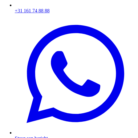
+31 161 74 88 88‬​​​​‌ ‍ ​‍​‍‌‍ ‌ ​‍‌‍‍‌‌‍‌ ‌‍‍‌‌‍ ‍​‍​‍​ ‍‍​‍​‍‌ ​ ‌‍​‌‌‍ ‍‌‍‍‌‌ ‌​‌ ‍‌​‍ ‍‌‍‍‌‌‍ ​‍​‍​‍ ​​‍​‍‌‍‍​‌ ​‍‌‍‌‌‌‍‌‍​‍​‍​ ‍‍​‍​‍‌‍‍​‌ ‌​‌ ‌​‌ ​​​ ‍‍​‍ ​‍ ‌‍ ​‌‍ ‌‍​ ‌‍​‌‌‍ ​‌‍‍​‌‍ ‌ ​ ‌ ‌​​ ‍‍​ ​ ​ ​ ​ ​ ​ ​ ​‍ ‌‍‍‌‌‍ ‍‌ ‌​‌‍‌‌‌‍ ‍‌ ‌​​‍ ‌‍‌‌‌‍‌​‌‍‍‌‌ ‌​​‍ ‌‍ ‌‌‍ ‌‍‌​‌‍‌‌​ ‌‌ ​​‌ ​‍‌‍‌‌‌ ​ ‌‍‌‌‌‍ ‍‌ ‌​‌‍​‌‌ ‌​‌‍‍‌‌‍ ‌‍ ‍​ ‍ ‌‍‍‌‌‍‌​​ ‌‌‍‌ ‌‍ ​‌‍ ‌‍​‍‌‍​‌‌‍ ​​ ‍ ‌ ‌​‌ ‍‌‌ ​​‌‍‌‌​ ‌‌‍‌ ‌‍ ​‌‍ ‌‍​‍‌‍​‌‌‍ ​​ ‍ ‌ ​​‌‍​‌‌ ‌​‌‍‍​​ ‌‌‍​ ‌‍ ‌‍ ‍‌ ‌​‌‍​‌‌‍​ ‌ ‌​​‍ ‍‌ ​​‌‍‍​‌‍ ‌‍ ‍‌‍‌‌​ ‌‍​‍‌‍​‌‌ ​ ‌‍‌‌‌‌‌‌‌ ​‍‌‍ ​​ ‌‌‍‍​‌ ‌​‌ ‌​‌ ​​​‍‌‌​ ​ ‌​​‌​‍‌‌​ ​‍‌​‌‍​‍‌‌​ ​‍‌​‌‍‌‍ ​‌‍ ‌‍​ ‌‍​‌‌‍ ​‌‍‍​‌‍ ‌ ​ ‌ ‌​​‍‌‌​ ​ ‌​​‌​ ​ ​ ​ ​ ​ ​ ​ ​‍‌‍‌‍‍‌‌‍‌​​ ‌‌‍‌ ‌‍ ​‌‍ ‌‍​‍‌‍​‌‌‍ ​​‍‌‍‌ ‌​‌ ‍‌‌ ​​‌‍‌‌​ ‌‌‍‌ ‌‍ ​‌‍ ‌‍​‍‌‍​‌‌‍ ​​‍‌‍‌ ​​‌‍​‌‌ ‌​‌‍‍​​ ‌‌‍​ ‌‍ ‌‍ ‍‌ ‌​‌‍​‌‌‍​ ‌ ‌​​‍ ‍‌ ​​‌‍‍​‌‍ ‌‍ ‍‌‍‌‌​‍‌‍‌ ​​‌‍‌‌‌ ​‍‌ ​ ‌ ​​‌‍‌‌‌‍​ ‌ ‌​‌‍‍‌‌ ‌‍‌‍‌‌​ ‌‌ ​​‌ ‌‌‌‍​‍‌‍ ​‌‍‍‌‌ ​ ‌‍‍​‌‍‌‌‌‍‌​​‍​‍‌ ‌