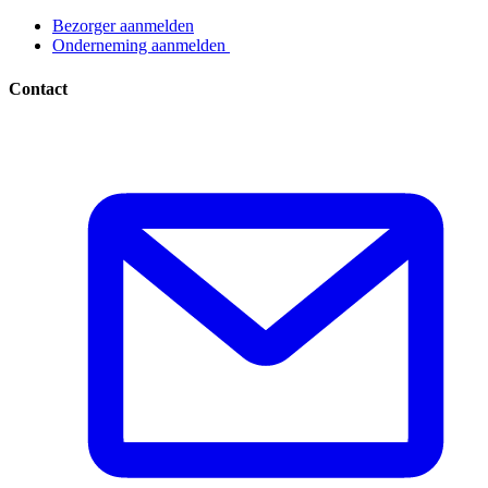
Bezorger aanmelden​​​​‌ ‍ ​‍​‍‌‍ ‌ ​‍‌‍‍‌‌‍‌ ‌‍‍‌‌‍ ‍​‍​‍​ ‍‍​‍​‍‌ ​ ‌‍​‌‌‍ ‍‌‍‍‌‌ ‌​‌ ‍‌​‍ ‍‌‍‍‌‌‍ ​‍​‍​‍ ​​‍​‍‌‍‍​‌ ​‍‌‍‌‌‌‍‌‍​‍​‍​ ‍‍​‍​‍‌‍‍​‌ ‌​‌ ‌​‌ ​​​ ‍‍​‍ ​‍ ‌‍ ​‌‍ ‌‍​ ‌‍​‌‌‍ ​‌‍‍​‌‍ ‌ ​ ‌ ‌​​ ‍‍​ ​ ​ ​ ​ ​ ​ ​ ​‍ ‌‍‍‌‌‍ ‍‌ ‌​‌‍‌‌‌‍ ‍‌ ‌​​‍ ‌‍‌‌‌‍‌​‌‍‍‌‌ ‌​​‍ ‌‍ ‌‌‍ ‌‍‌​‌‍‌‌​ ‌‌ ​​‌ ​‍‌‍‌‌‌ ​ ‌‍‌‌‌‍ ‍‌ ‌​‌‍​‌‌ ‌​‌‍‍‌‌‍ ‌‍ ‍​ ‍ ‌‍‍‌‌‍‌​​ ‌‌‍‌ ‌‍ ​‌‍ ‌‍​‍‌‍​‌‌‍ ​​ ‍ ‌ ‌​‌ ‍‌‌ ​​‌‍‌‌​ ‌‌‍‌ ‌‍ ​‌‍ ‌‍​‍‌‍​‌‌‍ ​​ ‍ ‌ ​​‌‍​‌‌ ‌​‌‍‍​​ ‌‌‍‌‍‌‍ ‌‍ ‌ ‌​‌‍‌‌‌ ​‍​‍ ‍‌ ​​‌‍​‌‌‍‌ ‌‍‌‌‌ ​ ​‍‌‌​ ‌‌‌​​‍‌‌ ‌‍‍ ‌‍‌‌‌ ‍‌​‍‌‌​ ​ ‌​‌​​‍‌‌​ ​ ‌​‌​​‍‌‌​ ​‍​ ​‍​ ‌ ​ ​‌‌‍​‍‌‍​ ​ ‌‌​ ‌ ​ ​‌​ ​‍​ ‌​​ ​​‌‍‌‌​ ‍‌​‍‌‌​ ​‍​ ​‍​‍‌‌​ ‌‌‌​‌​​‍ ‍‌‍ ​‌‍​‌‌‍​‍‌‍‌‌‌‍ ​​ ‌‍​‍‌‍​‌‌ ​ ‌‍‌‌‌‌‌‌‌ ​‍‌‍ ​​ ‌‌‍‍​‌ ‌​‌ ‌​‌ ​​​‍‌‌​ ​ ‌​​‌​‍‌‌​ ​‍‌​‌‍​‍‌‌​ ​‍‌​‌‍‌‍ ​‌‍ ‌‍​ ‌‍​‌‌‍ ​‌‍‍​‌‍ ‌ ​ ‌ ‌​​‍‌‌​ ​ ‌​​‌​ ​ ​ ​ ​ ​ ​ ​ ​‍‌‍‌‍‍‌‌‍‌​​ ‌‌‍‌ ‌‍ ​‌‍ ‌‍​‍‌‍​‌‌‍ ​​‍‌‍‌ ‌​‌ ‍‌‌ ​​‌‍‌‌​ ‌‌‍‌ ‌‍ ​‌‍ ‌‍​‍‌‍​‌‌‍ ​​‍‌‍‌ ​​‌‍​‌‌ ‌​‌‍‍​​ ‌‌‍‌‍‌‍ ‌‍ ‌ ‌​‌‍‌‌‌ ​‍​‍ ‍‌ ​​‌‍​‌‌‍‌ ‌‍‌‌‌ ​ ​‍‌‌​ ‌‌‌​​‍‌‌ ‌‍‍ ‌‍‌‌‌ ‍‌​‍‌‌​ ​ ‌​‌​​‍‌‌​ ​ ‌​‌​​‍‌‌​ ​‍​ ​‍​ ‌ ​ ​‌‌‍​‍‌‍​ ​ ‌‌​ ‌ ​ ​‌​ ​‍​ ‌​​ ​​‌‍‌‌​ ‍‌​‍‌‌​ ​‍​ ​‍​‍‌‌​ ‌‌‌​‌​​‍ ‍‌‍ ​‌‍​‌‌‍​‍‌‍‌‌‌‍ ​​‍‌‍‌ ​​‌‍‌‌‌ ​‍‌ ​ ‌ ​​‌‍‌‌‌‍​ ‌ ‌​‌‍‍‌‌ ‌‍‌‍‌‌​ ‌‌ ​​‌ ‌‌‌‍​‍‌‍ ​‌‍‍‌‌ ​ ‌‍‍​‌‍‌‌‌‍‌​​‍​‍‌ ‌
Onderneming aanmelden ​​​​‌ ‍ ​‍​‍‌‍ ‌ ​‍‌‍‍‌‌‍‌ ‌‍‍‌‌‍ ‍​‍​‍​ ‍‍​‍​‍‌ ​ ‌‍​‌‌‍ ‍‌‍‍‌‌ ‌​‌ ‍‌​‍ ‍‌‍‍‌‌‍ ​‍​‍​‍ ​​‍​‍‌‍‍​‌ ​‍‌‍‌‌‌‍‌‍​‍​‍​ ‍‍​‍​‍‌‍‍​‌ ‌​‌ ‌​‌ ​​​ ‍‍​‍ ​‍ ‌‍ ​‌‍ ‌‍​ ‌‍​‌‌‍ ​‌‍‍​‌‍ ‌ ​ ‌ ‌​​ ‍‍​ ​ ​ ​ ​ ​ ​ ​ ​‍ ‌‍‍‌‌‍ ‍‌ ‌​‌‍‌‌‌‍ ‍‌ ‌​​‍ ‌‍‌‌‌‍‌​‌‍‍‌‌ ‌​​‍ ‌‍ ‌‌‍ ‌‍‌​‌‍‌‌​ ‌‌ ​​‌ ​‍‌‍‌‌‌ ​ ‌‍‌‌‌‍ ‍‌ ‌​‌‍​‌‌ ‌​‌‍‍‌‌‍ ‌‍ ‍​ ‍ ‌‍‍‌‌‍‌​​ ‌‌‍‌ ‌‍ ​‌‍ ‌‍​‍‌‍​‌‌‍ ​​ ‍ ‌ ‌​‌ ‍‌‌ ​​‌‍‌‌​ ‌‌‍‌ ‌‍ ​‌‍ ‌‍​‍‌‍​‌‌‍ ​​ ‍ ‌ ​​‌‍​‌‌ ‌​‌‍‍​​ ‌‌‍‌‍‌‍ ‌‍ ‌ ‌​‌‍‌‌‌ ​‍​‍ ‍‌ ​​‌‍​‌‌‍‌ ‌‍‌‌‌ ​ ​‍‌‌​ ‌‌‌​​‍‌‌ ‌‍‍ ‌‍‌‌‌ ‍‌​‍‌‌​ ​ ‌​‌​​‍‌‌​ ​ ‌​‌​​‍‌‌​ ​‍​ ​‍​ ‌ ​ ‌ ​ ‍‌​ ​ ​ ​‌‌‍​ ‌‍​‌​ ‌‍​ ​‌‌‍​‍​ ‌‍‌‍​ ​‍‌‌​ ​‍​ ​‍​‍‌‌​ ‌‌‌​‌​​‍ ‍‌‍ ​‌‍​‌‌‍​‍‌‍‌‌‌‍ ​​ ‌‍​‍‌‍​‌‌ ​ ‌‍‌‌‌‌‌‌‌ ​‍‌‍ ​​ ‌‌‍‍​‌ ‌​‌ ‌​‌ ​​​‍‌‌​ ​ ‌​​‌​‍‌‌​ ​‍‌​‌‍​‍‌‌​ ​‍‌​‌‍‌‍ ​‌‍ ‌‍​ ‌‍​‌‌‍ ​‌‍‍​‌‍ ‌ ​ ‌ ‌​​‍‌‌​ ​ ‌​​‌​ ​ ​ ​ ​ ​ ​ ​ ​‍‌‍‌‍‍‌‌‍‌​​ ‌‌‍‌ ‌‍ ​‌‍ ‌‍​‍‌‍​‌‌‍ ​​‍‌‍‌ ‌​‌ ‍‌‌ ​​‌‍‌‌​ ‌‌‍‌ ‌‍ ​‌‍ ‌‍​‍‌‍​‌‌‍ ​​‍‌‍‌ ​​‌‍​‌‌ ‌​‌‍‍​​ ‌‌‍‌‍‌‍ ‌‍ ‌ ‌​‌‍‌‌‌ ​‍​‍ ‍‌ ​​‌‍​‌‌‍‌ ‌‍‌‌‌ ​ ​‍‌‌​ ‌‌‌​​‍‌‌ ‌‍‍ ‌‍‌‌‌ ‍‌​‍‌‌​ ​ ‌​‌​​‍‌‌​ ​ ‌​‌​​‍‌‌​ ​‍​ ​‍​ ‌ ​ ‌ ​ ‍‌​ ​ ​ ​‌‌‍​ ‌‍​‌​ ‌‍​ ​‌‌‍​‍​ ‌‍‌‍​ ​‍‌‌​ ​‍​ ​‍​‍‌‌​ ‌‌‌​‌​​‍ ‍‌‍ ​‌‍​‌‌‍​‍‌‍‌‌‌‍ ​​‍‌‍‌ ​​‌‍‌‌‌ ​‍‌ ​ ‌ ​​‌‍‌‌‌‍​ ‌ ‌​‌‍‍‌‌ ‌‍‌‍‌‌​ ‌‌ ​​‌ ‌‌‌‍​‍‌‍ ​‌‍‍‌‌ ​ ‌‍‍​‌‍‌‌‌‍‌​​‍​‍‌ ‌
Contact