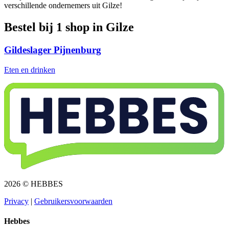
verschillende ondernemers uit Gilze!
Bestel bij 1 shop in Gilze
Gildeslager Pijnenburg
Eten en drinken
2026 © HEBBES
Privacy​​​​‌ ‍ ​‍​‍‌‍ ‌ ​‍‌‍‍‌‌‍‌ ‌‍‍‌‌‍ ‍​‍​‍​ ‍‍​‍​‍‌ ​ ‌‍​‌‌‍ ‍‌‍‍‌‌ ‌​‌ ‍‌​‍ ‍‌‍‍‌‌‍ ​‍​‍​‍ ​​‍​‍‌‍‍​‌ ​‍‌‍‌‌‌‍‌‍​‍​‍​ ‍‍​‍​‍‌‍‍​‌ ‌​‌ ‌​‌ ​​​ ‍‍​‍ ​‍ ‌‍ ​‌‍ ‌‍​ ‌‍​‌‌‍ ​‌‍‍​‌‍ ‌ ​ ‌ ‌​​ ‍‍​ ​ ​ ​ ​ ​ ​ ​ ​‍ ‌‍‍‌‌‍ ‍‌ ‌​‌‍‌‌‌‍ ‍‌ ‌​​‍ ‌‍‌‌‌‍‌​‌‍‍‌‌ ‌​​‍ ‌‍ ‌‌‍ ‌‍‌​‌‍‌‌​ ‌‌ ​​‌ ​‍‌‍‌‌‌ ​ ‌‍‌‌‌‍ ‍‌ ‌​‌‍​‌‌ ‌​‌‍‍‌‌‍ ‌‍ ‍​ ‍ ‌‍‍‌‌‍‌​​ ‌‌‍‌ ‌‍ ​‌‍ ‌‍​‍‌‍​‌‌‍ ​​ ‍ ‌ ‌​‌ ‍‌‌ ​​‌‍‌‌​ ‌‌‍‌ ‌‍ ​‌‍ ‌‍​‍‌‍​‌‌‍ ​​ ‍ ‌ ​​‌‍​‌‌ ‌​‌‍‍​​ ‌‌‍‌‍‌‍ ‌‍ ‌ ‌​‌‍‌‌‌ ​‍​‍ ‍‌‍ ​‌‍‌‌‌‍‌ ‌‍​‌‌‍ ​​‍‌‌​ ‌‌‌​​‍‌‌ ‌‍‍ ‌‍‌‌‌ ‍‌​‍‌‌​ ​ ‌​‌​​‍‌‌​ ​ ‌​‌​​‍‌‌​ ​‍​ ​‍​ ​‌​ ‍​‌‍‌‌​ ‌‍‌‍‌​‌‍‌‌‌‍‌‌​ ‌‍​ ​ ​ ‍‌​ ‌‌​ ‌​​‍‌‌​ ​‍​ ​‍​‍‌‌​ ‌‌‌​‌​​‍ ‍‌‍ ​‌‍​‌‌‍​‍‌‍‌‌‌‍ ​​ ‌‍​‍‌‍​‌‌ ​ ‌‍‌‌‌‌‌‌‌ ​‍‌‍ ​​ ‌‌‍‍​‌ ‌​‌ ‌​‌ ​​​‍‌‌​ ​ ‌​​‌​‍‌‌​ ​‍‌​‌‍​‍‌‌​ ​‍‌​‌‍‌‍ ​‌‍ ‌‍​ ‌‍​‌‌‍ ​‌‍‍​‌‍ ‌ ​ ‌ ‌​​‍‌‌​ ​ ‌​​‌​ ​ ​ ​ ​ ​ ​ ​ ​‍‌‍‌‍‍‌‌‍‌​​ ‌‌‍‌ ‌‍ ​‌‍ ‌‍​‍‌‍​‌‌‍ ​​‍‌‍‌ ‌​‌ ‍‌‌ ​​‌‍‌‌​ ‌‌‍‌ ‌‍ ​‌‍ ‌‍​‍‌‍​‌‌‍ ​​‍‌‍‌ ​​‌‍​‌‌ ‌​‌‍‍​​ ‌‌‍‌‍‌‍ ‌‍ ‌ ‌​‌‍‌‌‌ ​‍​‍ ‍‌‍ ​‌‍‌‌‌‍‌ ‌‍​‌‌‍ ​​‍‌‌​ ‌‌‌​​‍‌‌ ‌‍‍ ‌‍‌‌‌ ‍‌​‍‌‌​ ​ ‌​‌​​‍‌‌​ ​ ‌​‌​​‍‌‌​ ​‍​ ​‍​ ​‌​ ‍​‌‍‌‌​ ‌‍‌‍‌​‌‍‌‌‌‍‌‌​ ‌‍​ ​ ​ ‍‌​ ‌‌​ ‌​​‍‌‌​ ​‍​ ​‍​‍‌‌​ ‌‌‌​‌​​‍ ‍‌‍ ​‌‍​‌‌‍​‍‌‍‌‌‌‍ ​​‍‌‍‌ ​​‌‍‌‌‌ ​‍‌ ​ ‌ ​​‌‍‌‌‌‍​ ‌ ‌​‌‍‍‌‌ ‌‍‌‍‌‌​ ‌‌ ​​‌ ‌‌‌‍​‍‌‍ ​‌‍‍‌‌ ​ ‌‍‍​‌‍‌‌‌‍‌​​‍​‍‌ ‌
|
Gebruikersvoorwaarden​​​​‌ ‍ ​‍​‍‌‍ ‌ ​‍‌‍‍‌‌‍‌ ‌‍‍‌‌‍ ‍​‍​‍​ ‍‍​‍​‍‌ ​ ‌‍​‌‌‍ ‍‌‍‍‌‌ ‌​‌ ‍‌​‍ ‍‌‍‍‌‌‍ ​‍​‍​‍ ​​‍​‍‌‍‍​‌ ​‍‌‍‌‌‌‍‌‍​‍​‍​ ‍‍​‍​‍‌‍‍​‌ ‌​‌ ‌​‌ ​​​ ‍‍​‍ ​‍ ‌‍ ​‌‍ ‌‍​ ‌‍​‌‌‍ ​‌‍‍​‌‍ ‌ ​ ‌ ‌​​ ‍‍​ ​ ​ ​ ​ ​ ​ ​ ​‍ ‌‍‍‌‌‍ ‍‌ ‌​‌‍‌‌‌‍ ‍‌ ‌​​‍ ‌‍‌‌‌‍‌​‌‍‍‌‌ ‌​​‍ ‌‍ ‌‌‍ ‌‍‌​‌‍‌‌​ ‌‌ ​​‌ ​‍‌‍‌‌‌ ​ ‌‍‌‌‌‍ ‍‌ ‌​‌‍​‌‌ ‌​‌‍‍‌‌‍ ‌‍ ‍​ ‍ ‌‍‍‌‌‍‌​​ ‌‌‍‌ ‌‍ ​‌‍ ‌‍​‍‌‍​‌‌‍ ​​ ‍ ‌ ‌​‌ ‍‌‌ ​​‌‍‌‌​ ‌‌‍‌ ‌‍ ​‌‍ ‌‍​‍‌‍​‌‌‍ ​​ ‍ ‌ ​​‌‍​‌‌ ‌​‌‍‍​​ ‌‌‍‌‍‌‍ ‌‍ ‌ ‌​‌‍‌‌‌ ​‍​‍ ‍‌‍ ​‌‍‌‌‌‍‌ ‌‍​‌‌‍ ​​‍‌‌​ ‌‌‌​​‍‌‌ ‌‍‍ ‌‍‌‌‌ ‍‌​‍‌‌​ ​ ‌​‌​​‍‌‌​ ​ ‌​‌​​‍‌‌​ ​‍​ ​‍​ ​​‌‍​ ‌‍‌‍​ ‌‍​ ‌​‌‍‌​​ ​ ‌‍‌‌​ ​ ​ ​‌​ ‍‌​ ​‍​‍‌‌​ ​‍​ ​‍​‍‌‌​ ‌‌‌​‌​​‍ ‍‌‍ ​‌‍​‌‌‍​‍‌‍‌‌‌‍ ​​ ‌‍​‍‌‍​‌‌ ​ ‌‍‌‌‌‌‌‌‌ ​‍‌‍ ​​ ‌‌‍‍​‌ ‌​‌ ‌​‌ ​​​‍‌‌​ ​ ‌​​‌​‍‌‌​ ​‍‌​‌‍​‍‌‌​ ​‍‌​‌‍‌‍ ​‌‍ ‌‍​ ‌‍​‌‌‍ ​‌‍‍​‌‍ ‌ ​ ‌ ‌​​‍‌‌​ ​ ‌​​‌​ ​ ​ ​ ​ ​ ​ ​ ​‍‌‍‌‍‍‌‌‍‌​​ ‌‌‍‌ ‌‍ ​‌‍ ‌‍​‍‌‍​‌‌‍ ​​‍‌‍‌ ‌​‌ ‍‌‌ ​​‌‍‌‌​ ‌‌‍‌ ‌‍ ​‌‍ ‌‍​‍‌‍​‌‌‍ ​​‍‌‍‌ ​​‌‍​‌‌ ‌​‌‍‍​​ ‌‌‍‌‍‌‍ ‌‍ ‌ ‌​‌‍‌‌‌ ​‍​‍ ‍‌‍ ​‌‍‌‌‌‍‌ ‌‍​‌‌‍ ​​‍‌‌​ ‌‌‌​​‍‌‌ ‌‍‍ ‌‍‌‌‌ ‍‌​‍‌‌​ ​ ‌​‌​​‍‌‌​ ​ ‌​‌​​‍‌‌​ ​‍​ ​‍​ ​​‌‍​ ‌‍‌‍​ ‌‍​ ‌​‌‍‌​​ ​ ‌‍‌‌​ ​ ​ ​‌​ ‍‌​ ​‍​‍‌‌​ ​‍​ ​‍​‍‌‌​ ‌‌‌​‌​​‍ ‍‌‍ ​‌‍​‌‌‍​‍‌‍‌‌‌‍ ​​‍‌‍‌ ​​‌‍‌‌‌ ​‍‌ ​ ‌ ​​‌‍‌‌‌‍​ ‌ ‌​‌‍‍‌‌ ‌‍‌‍‌‌​ ‌‌ ​​‌ ‌‌‌‍​‍‌‍ ​‌‍‍‌‌ ​ ‌‍‍​‌‍‌‌‌‍‌​​‍​‍‌ ‌
Hebbes