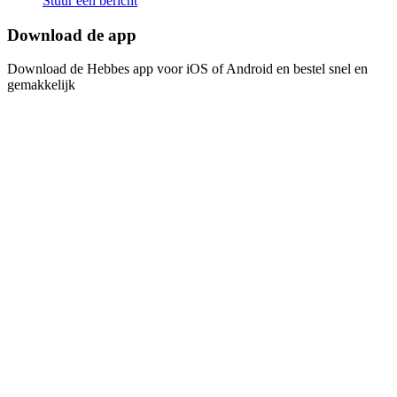
Stuur een bericht
Download de app​​​​‌ ‍ ​‍​‍‌‍ ‌ ​‍‌‍‍‌‌‍‌ ‌‍‍‌‌‍ ‍​‍​‍​ ‍‍​‍​‍‌ ​ ‌‍​‌‌‍ ‍‌‍‍‌‌ ‌​‌ ‍‌​‍ ‍‌‍‍‌‌‍ ​‍​‍​‍ ​​‍​‍‌‍‍​‌ ​‍‌‍‌‌‌‍‌‍​‍​‍​ ‍‍​‍​‍‌‍‍​‌ ‌​‌ ‌​‌ ​​​ ‍‍​‍ ​‍ ‌‍ ​‌‍ ‌‍​ ‌‍​‌‌‍ ​‌‍‍​‌‍ ‌ ​ ‌ ‌​​ ‍‍​ ​ ​ ​ ​ ​ ​ ​ ​‍ ‌‍‍‌‌‍ ‍‌ ‌​‌‍‌‌‌‍ ‍‌ ‌​​‍ ‌‍‌‌‌‍‌​‌‍‍‌‌ ‌​​‍ ‌‍ ‌‌‍ ‌‍‌​‌‍‌‌​ ‌‌ ​​‌ ​‍‌‍‌‌‌ ​ ‌‍‌‌‌‍ ‍‌ ‌​‌‍​‌‌ ‌​‌‍‍‌‌‍ ‌‍ ‍​ ‍ ‌‍‍‌‌‍‌​​ ‌‌‍‌ ‌‍ ​‌‍ ‌‍​‍‌‍​‌‌‍ ​​ ‍ ‌ ‌​‌ ‍‌‌ ​​‌‍‌‌​ ‌‌‍‌ ‌‍ ​‌‍ ‌‍​‍‌‍​‌‌‍ ​​ ‍ ‌ ​​‌‍​‌‌ ‌​‌‍‍​​ ‌‌‍‌‍‌‍ ‌‍ ‌ ‌​‌‍‌‌‌ ​‍​‍ ‍‌‍​‌‌ ​​‌ ​​‌​‌​‌‍ ‌ ‌ ‌‍ ‍‌‍ ​‌‍ ‌‍​‌‌‍‌​​‍ ‍‌ ‌​‌‍‍‌‌ ‌​‌‍ ​‌‍‌‌​ ‌‍​‍‌‍​‌‌ ​ ‌‍‌‌‌‌‌‌‌ ​‍‌‍ ​​ ‌‌‍‍​‌ ‌​‌ ‌​‌ ​​​‍‌‌​ ​ ‌​​‌​‍‌‌​ ​‍‌​‌‍​‍‌‌​ ​‍‌​‌‍‌‍ ​‌‍ ‌‍​ ‌‍​‌‌‍ ​‌‍‍​‌‍ ‌ ​ ‌ ‌​​‍‌‌​ ​ ‌​​‌​ ​ ​ ​ ​ ​ ​ ​ ​‍‌‍‌‍‍‌‌‍‌​​ ‌‌‍‌ ‌‍ ​‌‍ ‌‍​‍‌‍​‌‌‍ ​​‍‌‍‌ ‌​‌ ‍‌‌ ​​‌‍‌‌​ ‌‌‍‌ ‌‍ ​‌‍ ‌‍​‍‌‍​‌‌‍ ​​‍‌‍‌ ​​‌‍​‌‌ ‌​‌‍‍​​ ‌‌‍‌‍‌‍ ‌‍ ‌ ‌​‌‍‌‌‌ ​‍​‍ ‍‌‍​‌‌ ​​‌ ​​‌​‌​‌‍ ‌ ‌ ‌‍ ‍‌‍ ​‌‍ ‌‍​‌‌‍‌​​‍ ‍‌ ‌​‌‍‍‌‌ ‌​‌‍ ​‌‍‌‌​‍‌‍‌ ​​‌‍‌‌‌ ​‍‌ ​ ‌ ​​‌‍‌‌‌‍​ ‌ ‌​‌‍‍‌‌ ‌‍‌‍‌‌​ ‌‌ ​​‌ ‌‌‌‍​‍‌‍ ​‌‍‍‌‌ ​ ‌‍‍​‌‍‌‌‌‍‌​​‍​‍‌ ‌
Download de Hebbes app voor iOS of Android en bestel snel en
gemakkelijk​​​​‌ ‍ ​‍​‍‌‍ ‌ ​‍‌‍‍‌‌‍‌ ‌‍‍‌‌‍ ‍​‍​‍​ ‍‍​‍​‍‌ ​ ‌‍​‌‌‍ ‍‌‍‍‌‌ ‌​‌ ‍‌​‍ ‍‌‍‍‌‌‍ ​‍​‍​‍ ​​‍​‍‌‍‍​‌ ​‍‌‍‌‌‌‍‌‍​‍​‍​ ‍‍​‍​‍‌‍‍​‌ ‌​‌ ‌​‌ ​​​ ‍‍​‍ ​‍ ‌‍ ​‌‍ ‌‍​ ‌‍​‌‌‍ ​‌‍‍​‌‍ ‌ ​ ‌ ‌​​ ‍‍​ ​ ​ ​ ​ ​ ​ ​ ​‍ ‌‍‍‌‌‍ ‍‌ ‌​‌‍‌‌‌‍ ‍‌ ‌​​‍ ‌‍‌‌‌‍‌​‌‍‍‌‌ ‌​​‍ ‌‍ ‌‌‍ ‌‍‌​‌‍‌‌​ ‌‌ ​​‌ ​‍‌‍‌‌‌ ​ ‌‍‌‌‌‍ ‍‌ ‌​‌‍​‌‌ ‌​‌‍‍‌‌‍ ‌‍ ‍​ ‍ ‌‍‍‌‌‍‌​​ ‌‌‍‌ ‌‍ ​‌‍ ‌‍​‍‌‍​‌‌‍ ​​ ‍ ‌ ‌​‌ ‍‌‌ ​​‌‍‌‌​ ‌‌‍‌ ‌‍ ​‌‍ ‌‍​‍‌‍​‌‌‍ ​​ ‍ ‌ ​​‌‍​‌‌ ‌​‌‍‍​​ ‌‌‍‌‍‌‍ ‌‍ ‌ ‌​‌‍‌‌‌ ​‍​‍ ‍‌‍​‌‌ ​​‌ ​​‌​‌​‌‍ ‌ ‌ ‌‍ ‍‌‍ ​‌‍ ‌‍​‌‌‍‌​​‍ ‍‌‍‌​‌‍‌‌‌ ​ ‌‍​ ‌ ​‍‌‍‍‌‌ ​​‌ ‌​‌‍‍‌‌‍ ‌‍ ‍​ ‌‍​‍‌‍​‌‌ ​ ‌‍‌‌‌‌‌‌‌ ​‍‌‍ ​​ ‌‌‍‍​‌ ‌​‌ ‌​‌ ​​​‍‌‌​ ​ ‌​​‌​‍‌‌​ ​‍‌​‌‍​‍‌‌​ ​‍‌​‌‍‌‍ ​‌‍ ‌‍​ ‌‍​‌‌‍ ​‌‍‍​‌‍ ‌ ​ ‌ ‌​​‍‌‌​ ​ ‌​​‌​ ​ ​ ​ ​ ​ ​ ​ ​‍‌‍‌‍‍‌‌‍‌​​ ‌‌‍‌ ‌‍ ​‌‍ ‌‍​‍‌‍​‌‌‍ ​​‍‌‍‌ ‌​‌ ‍‌‌ ​​‌‍‌‌​ ‌‌‍‌ ‌‍ ​‌‍ ‌‍​‍‌‍​‌‌‍ ​​‍‌‍‌ ​​‌‍​‌‌ ‌​‌‍‍​​ ‌‌‍‌‍‌‍ ‌‍ ‌ ‌​‌‍‌‌‌ ​‍​‍ ‍‌‍​‌‌ ​​‌ ​​‌​‌​‌‍ ‌ ‌ ‌‍ ‍‌‍ ​‌‍ ‌‍​‌‌‍‌​​‍ ‍‌‍‌​‌‍‌‌‌ ​ ‌‍​ ‌ ​‍‌‍‍‌‌ ​​‌ ‌​‌‍‍‌‌‍ ‌‍ ‍​‍‌‍‌ ​​‌‍‌‌‌ ​‍‌ ​ ‌ ​​‌‍‌‌‌‍​ ‌ ‌​‌‍‍‌‌ ‌‍‌‍‌‌​ ‌‌ ​​‌ ‌‌‌‍​‍‌‍ ​‌‍‍‌‌ ​ ‌‍‍​‌‍‌‌‌‍‌​​‍​‍‌ ‌