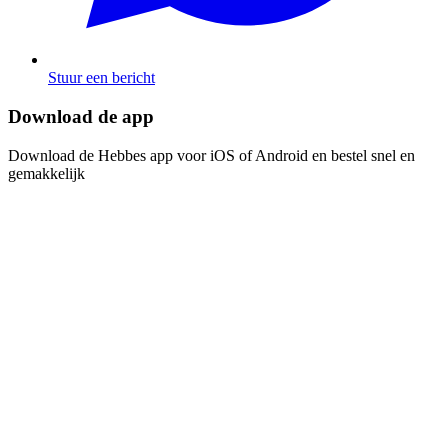
Stuur een bericht
Download de app​​​​‌ ‍ ​‍​‍‌‍ ‌ ​‍‌‍‍‌‌‍‌ ‌‍‍‌‌‍ ‍​‍​‍​ ‍‍​‍​‍‌ ​ ‌‍​‌‌‍ ‍‌‍‍‌‌ ‌​‌ ‍‌​‍ ‍‌‍‍‌‌‍ ​‍​‍​‍ ​​‍​‍‌‍‍​‌ ​‍‌‍‌‌‌‍‌‍​‍​‍​ ‍‍​‍​‍‌‍‍​‌ ‌​‌ ‌​‌ ​​​ ‍‍​‍ ​‍ ‌‍ ​‌‍ ‌‍​ ‌‍​‌‌‍ ​‌‍‍​‌‍ ‌ ​ ‌ ‌​​ ‍‍​ ​ ​ ​ ​ ​ ​ ​ ​‍ ‌‍‍‌‌‍ ‍‌ ‌​‌‍‌‌‌‍ ‍‌ ‌​​‍ ‌‍‌‌‌‍‌​‌‍‍‌‌ ‌​​‍ ‌‍ ‌‌‍ ‌‍‌​‌‍‌‌​ ‌‌ ​​‌ ​‍‌‍‌‌‌ ​ ‌‍‌‌‌‍ ‍‌ ‌​‌‍​‌‌ ‌​‌‍‍‌‌‍ ‌‍ ‍​ ‍ ‌‍‍‌‌‍‌​​ ‌‌‍‌ ‌‍ ​‌‍ ‌‍​‍‌‍​‌‌‍ ​​ ‍ ‌ ‌​‌ ‍‌‌ ​​‌‍‌‌​ ‌‌‍‌ ‌‍ ​‌‍ ‌‍​‍‌‍​‌‌‍ ​​ ‍ ‌ ​​‌‍​‌‌ ‌​‌‍‍​​ ‌‌‍‌‍‌‍ ‌‍ ‌ ‌​‌‍‌‌‌ ​‍​‍ ‍‌‍​‌‌ ​​‌ ​​‌​‌​‌‍ ‌ ‌ ‌‍ ‍‌‍ ​‌‍ ‌‍​‌‌‍‌​​‍ ‍‌ ‌​‌‍‍‌‌ ‌​‌‍ ​‌‍‌‌​ ‌‍​‍‌‍​‌‌ ​ ‌‍‌‌‌‌‌‌‌ ​‍‌‍ ​​ ‌‌‍‍​‌ ‌​‌ ‌​‌ ​​​‍‌‌​ ​ ‌​​‌​‍‌‌​ ​‍‌​‌‍​‍‌‌​ ​‍‌​‌‍‌‍ ​‌‍ ‌‍​ ‌‍​‌‌‍ ​‌‍‍​‌‍ ‌ ​ ‌ ‌​​‍‌‌​ ​ ‌​​‌​ ​ ​ ​ ​ ​ ​ ​ ​‍‌‍‌‍‍‌‌‍‌​​ ‌‌‍‌ ‌‍ ​‌‍ ‌‍​‍‌‍​‌‌‍ ​​‍‌‍‌ ‌​‌ ‍‌‌ ​​‌‍‌‌​ ‌‌‍‌ ‌‍ ​‌‍ ‌‍​‍‌‍​‌‌‍ ​​‍‌‍‌ ​​‌‍​‌‌ ‌​‌‍‍​​ ‌‌‍‌‍‌‍ ‌‍ ‌ ‌​‌‍‌‌‌ ​‍​‍ ‍‌‍​‌‌ ​​‌ ​​‌​‌​‌‍ ‌ ‌ ‌‍ ‍‌‍ ​‌‍ ‌‍​‌‌‍‌​​‍ ‍‌ ‌​‌‍‍‌‌ ‌​‌‍ ​‌‍‌‌​‍‌‍‌ ​​‌‍‌‌‌ ​‍‌ ​ ‌ ​​‌‍‌‌‌‍​ ‌ ‌​‌‍‍‌‌ ‌‍‌‍‌‌​ ‌‌ ​​‌ ‌‌‌‍​‍‌‍ ​‌‍‍‌‌ ​ ‌‍‍​‌‍‌‌‌‍‌​​‍​‍‌ ‌
Download de Hebbes app voor iOS of Android en bestel snel en
gemakkelijk​​​​‌ ‍ ​‍​‍‌‍ ‌ ​‍‌‍‍‌‌‍‌ ‌‍‍‌‌‍ ‍​‍​‍​ ‍‍​‍​‍‌ ​ ‌‍​‌‌‍ ‍‌‍‍‌‌ ‌​‌ ‍‌​‍ ‍‌‍‍‌‌‍ ​‍​‍​‍ ​​‍​‍‌‍‍​‌ ​‍‌‍‌‌‌‍‌‍​‍​‍​ ‍‍​‍​‍‌‍‍​‌ ‌​‌ ‌​‌ ​​​ ‍‍​‍ ​‍ ‌‍ ​‌‍ ‌‍​ ‌‍​‌‌‍ ​‌‍‍​‌‍ ‌ ​ ‌ ‌​​ ‍‍​ ​ ​ ​ ​ ​ ​ ​ ​‍ ‌‍‍‌‌‍ ‍‌ ‌​‌‍‌‌‌‍ ‍‌ ‌​​‍ ‌‍‌‌‌‍‌​‌‍‍‌‌ ‌​​‍ ‌‍ ‌‌‍ ‌‍‌​‌‍‌‌​ ‌‌ ​​‌ ​‍‌‍‌‌‌ ​ ‌‍‌‌‌‍ ‍‌ ‌​‌‍​‌‌ ‌​‌‍‍‌‌‍ ‌‍ ‍​ ‍ ‌‍‍‌‌‍‌​​ ‌‌‍‌ ‌‍ ​‌‍ ‌‍​‍‌‍​‌‌‍ ​​ ‍ ‌ ‌​‌ ‍‌‌ ​​‌‍‌‌​ ‌‌‍‌ ‌‍ ​‌‍ ‌‍​‍‌‍​‌‌‍ ​​ ‍ ‌ ​​‌‍​‌‌ ‌​‌‍‍​​ ‌‌‍‌‍‌‍ ‌‍ ‌ ‌​‌‍‌‌‌ ​‍​‍ ‍‌‍​‌‌ ​​‌ ​​‌​‌​‌‍ ‌ ‌ ‌‍ ‍‌‍ ​‌‍ ‌‍​‌‌‍‌​​‍ ‍‌‍‌​‌‍‌‌‌ ​ ‌‍​ ‌ ​‍‌‍‍‌‌ ​​‌ ‌​‌‍‍‌‌‍ ‌‍ ‍​ ‌‍​‍‌‍​‌‌ ​ ‌‍‌‌‌‌‌‌‌ ​‍‌‍ ​​ ‌‌‍‍​‌ ‌​‌ ‌​‌ ​​​‍‌‌​ ​ ‌​​‌​‍‌‌​ ​‍‌​‌‍​‍‌‌​ ​‍‌​‌‍‌‍ ​‌‍ ‌‍​ ‌‍​‌‌‍ ​‌‍‍​‌‍ ‌ ​ ‌ ‌​​‍‌‌​ ​ ‌​​‌​ ​ ​ ​ ​ ​ ​ ​ ​‍‌‍‌‍‍‌‌‍‌​​ ‌‌‍‌ ‌‍ ​‌‍ ‌‍​‍‌‍​‌‌‍ ​​‍‌‍‌ ‌​‌ ‍‌‌ ​​‌‍‌‌​ ‌‌‍‌ ‌‍ ​‌‍ ‌‍​‍‌‍​‌‌‍ ​​‍‌‍‌ ​​‌‍​‌‌ ‌​‌‍‍​​ ‌‌‍‌‍‌‍ ‌‍ ‌ ‌​‌‍‌‌‌ ​‍​‍ ‍‌‍​‌‌ ​​‌ ​​‌​‌​‌‍ ‌ ‌ ‌‍ ‍‌‍ ​‌‍ ‌‍​‌‌‍‌​​‍ ‍‌‍‌​‌‍‌‌‌ ​ ‌‍​ ‌ ​‍‌‍‍‌‌ ​​‌ ‌​‌‍‍‌‌‍ ‌‍ ‍​‍‌‍‌ ​​‌‍‌‌‌ ​‍‌ ​ ‌ ​​‌‍‌‌‌‍​ ‌ ‌​‌‍‍‌‌ ‌‍‌‍‌‌​ ‌‌ ​​‌ ‌‌‌‍​‍‌‍ ​‌‍‍‌‌ ​ ‌‍‍​‌‍‌‌‌‍‌​​‍​‍‌ ‌