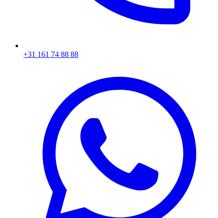
+31 161 74 88 88‬​​​​‌ ‍ ​‍​‍‌‍ ‌ ​‍‌‍‍‌‌‍‌ ‌‍‍‌‌‍ ‍​‍​‍​ ‍‍​‍​‍‌ ​ ‌‍​‌‌‍ ‍‌‍‍‌‌ ‌​‌ ‍‌​‍ ‍‌‍‍‌‌‍ ​‍​‍​‍ ​​‍​‍‌‍‍​‌ ​‍‌‍‌‌‌‍‌‍​‍​‍​ ‍‍​‍​‍‌‍‍​‌ ‌​‌ ‌​‌ ​​​ ‍‍​‍ ​‍ ‌‍ ​‌‍ ‌‍​ ‌‍​‌‌‍ ​‌‍‍​‌‍ ‌ ​ ‌ ‌​​ ‍‍​ ​ ​ ​ ​ ​ ​ ​ ​‍ ‌‍‍‌‌‍ ‍‌ ‌​‌‍‌‌‌‍ ‍‌ ‌​​‍ ‌‍‌‌‌‍‌​‌‍‍‌‌ ‌​​‍ ‌‍ ‌‌‍ ‌‍‌​‌‍‌‌​ ‌‌ ​​‌ ​‍‌‍‌‌‌ ​ ‌‍‌‌‌‍ ‍‌ ‌​‌‍​‌‌ ‌​‌‍‍‌‌‍ ‌‍ ‍​ ‍ ‌‍‍‌‌‍‌​​ ‌‌‍‌ ‌‍ ​‌‍ ‌‍​‍‌‍​‌‌‍ ​​ ‍ ‌ ‌​‌ ‍‌‌ ​​‌‍‌‌​ ‌‌‍‌ ‌‍ ​‌‍ ‌‍​‍‌‍​‌‌‍ ​​ ‍ ‌ ​​‌‍​‌‌ ‌​‌‍‍​​ ‌‌‍​ ‌‍ ‌‍ ‍‌ ‌​‌‍​‌‌‍​ ‌ ‌​​‍ ‍‌ ​​‌‍‍​‌‍ ‌‍ ‍‌‍‌‌​ ‌‍​‍‌‍​‌‌ ​ ‌‍‌‌‌‌‌‌‌ ​‍‌‍ ​​ ‌‌‍‍​‌ ‌​‌ ‌​‌ ​​​‍‌‌​ ​ ‌​​‌​‍‌‌​ ​‍‌​‌‍​‍‌‌​ ​‍‌​‌‍‌‍ ​‌‍ ‌‍​ ‌‍​‌‌‍ ​‌‍‍​‌‍ ‌ ​ ‌ ‌​​‍‌‌​ ​ ‌​​‌​ ​ ​ ​ ​ ​ ​ ​ ​‍‌‍‌‍‍‌‌‍‌​​ ‌‌‍‌ ‌‍ ​‌‍ ‌‍​‍‌‍​‌‌‍ ​​‍‌‍‌ ‌​‌ ‍‌‌ ​​‌‍‌‌​ ‌‌‍‌ ‌‍ ​‌‍ ‌‍​‍‌‍​‌‌‍ ​​‍‌‍‌ ​​‌‍​‌‌ ‌​‌‍‍​​ ‌‌‍​ ‌‍ ‌‍ ‍‌ ‌​‌‍​‌‌‍​ ‌ ‌​​‍ ‍‌ ​​‌‍‍​‌‍ ‌‍ ‍‌‍‌‌​‍‌‍‌ ​​‌‍‌‌‌ ​‍‌ ​ ‌ ​​‌‍‌‌‌‍​ ‌ ‌​‌‍‍‌‌ ‌‍‌‍‌‌​ ‌‌ ​​‌ ‌‌‌‍​‍‌‍ ​‌‍‍‌‌ ​ ‌‍‍​‌‍‌‌‌‍‌​​‍​‍‌ ‌