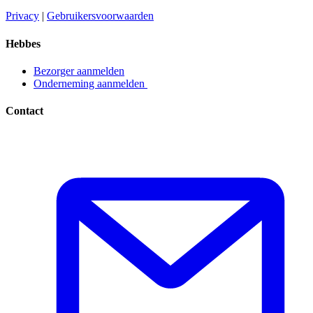
Privacy​​​​‌ ‍ ​‍​‍‌‍ ‌ ​‍‌‍‍‌‌‍‌ ‌‍‍‌‌‍ ‍​‍​‍​ ‍‍​‍​‍‌ ​ ‌‍​‌‌‍ ‍‌‍‍‌‌ ‌​‌ ‍‌​‍ ‍‌‍‍‌‌‍ ​‍​‍​‍ ​​‍​‍‌‍‍​‌ ​‍‌‍‌‌‌‍‌‍​‍​‍​ ‍‍​‍​‍‌‍‍​‌ ‌​‌ ‌​‌ ​​​ ‍‍​‍ ​‍ ‌‍ ​‌‍ ‌‍​ ‌‍​‌‌‍ ​‌‍‍​‌‍ ‌ ​ ‌ ‌​​ ‍‍​ ​ ​ ​ ​ ​ ​ ​ ​‍ ‌‍‍‌‌‍ ‍‌ ‌​‌‍‌‌‌‍ ‍‌ ‌​​‍ ‌‍‌‌‌‍‌​‌‍‍‌‌ ‌​​‍ ‌‍ ‌‌‍ ‌‍‌​‌‍‌‌​ ‌‌ ​​‌ ​‍‌‍‌‌‌ ​ ‌‍‌‌‌‍ ‍‌ ‌​‌‍​‌‌ ‌​‌‍‍‌‌‍ ‌‍ ‍​ ‍ ‌‍‍‌‌‍‌​​ ‌‌‍‌ ‌‍ ​‌‍ ‌‍​‍‌‍​‌‌‍ ​​ ‍ ‌ ‌​‌ ‍‌‌ ​​‌‍‌‌​ ‌‌‍‌ ‌‍ ​‌‍ ‌‍​‍‌‍​‌‌‍ ​​ ‍ ‌ ​​‌‍​‌‌ ‌​‌‍‍​​ ‌‌‍‌‍‌‍ ‌‍ ‌ ‌​‌‍‌‌‌ ​‍​‍ ‍‌‍ ​‌‍‌‌‌‍‌ ‌‍​‌‌‍ ​​‍‌‌​ ‌‌‌​​‍‌‌ ‌‍‍ ‌‍‌‌‌ ‍‌​‍‌‌​ ​ ‌​‌​​‍‌‌​ ​ ‌​‌​​‍‌‌​ ​‍​ ​‍​ ​‌​ ‍​‌‍‌‌​ ‌‍‌‍‌​‌‍‌‌‌‍‌‌​ ‌‍​ ​ ​ ‍‌​ ‌‌​ ‌​​‍‌‌​ ​‍​ ​‍​‍‌‌​ ‌‌‌​‌​​‍ ‍‌‍ ​‌‍​‌‌‍​‍‌‍‌‌‌‍ ​​ ‌‍​‍‌‍​‌‌ ​ ‌‍‌‌‌‌‌‌‌ ​‍‌‍ ​​ ‌‌‍‍​‌ ‌​‌ ‌​‌ ​​​‍‌‌​ ​ ‌​​‌​‍‌‌​ ​‍‌​‌‍​‍‌‌​ ​‍‌​‌‍‌‍ ​‌‍ ‌‍​ ‌‍​‌‌‍ ​‌‍‍​‌‍ ‌ ​ ‌ ‌​​‍‌‌​ ​ ‌​​‌​ ​ ​ ​ ​ ​ ​ ​ ​‍‌‍‌‍‍‌‌‍‌​​ ‌‌‍‌ ‌‍ ​‌‍ ‌‍​‍‌‍​‌‌‍ ​​‍‌‍‌ ‌​‌ ‍‌‌ ​​‌‍‌‌​ ‌‌‍‌ ‌‍ ​‌‍ ‌‍​‍‌‍​‌‌‍ ​​‍‌‍‌ ​​‌‍​‌‌ ‌​‌‍‍​​ ‌‌‍‌‍‌‍ ‌‍ ‌ ‌​‌‍‌‌‌ ​‍​‍ ‍‌‍ ​‌‍‌‌‌‍‌ ‌‍​‌‌‍ ​​‍‌‌​ ‌‌‌​​‍‌‌ ‌‍‍ ‌‍‌‌‌ ‍‌​‍‌‌​ ​ ‌​‌​​‍‌‌​ ​ ‌​‌​​‍‌‌​ ​‍​ ​‍​ ​‌​ ‍​‌‍‌‌​ ‌‍‌‍‌​‌‍‌‌‌‍‌‌​ ‌‍​ ​ ​ ‍‌​ ‌‌​ ‌​​‍‌‌​ ​‍​ ​‍​‍‌‌​ ‌‌‌​‌​​‍ ‍‌‍ ​‌‍​‌‌‍​‍‌‍‌‌‌‍ ​​‍‌‍‌ ​​‌‍‌‌‌ ​‍‌ ​ ‌ ​​‌‍‌‌‌‍​ ‌ ‌​‌‍‍‌‌ ‌‍‌‍‌‌​ ‌‌ ​​‌ ‌‌‌‍​‍‌‍ ​‌‍‍‌‌ ​ ‌‍‍​‌‍‌‌‌‍‌​​‍​‍‌ ‌
|
Gebruikersvoorwaarden​​​​‌ ‍ ​‍​‍‌‍ ‌ ​‍‌‍‍‌‌‍‌ ‌‍‍‌‌‍ ‍​‍​‍​ ‍‍​‍​‍‌ ​ ‌‍​‌‌‍ ‍‌‍‍‌‌ ‌​‌ ‍‌​‍ ‍‌‍‍‌‌‍ ​‍​‍​‍ ​​‍​‍‌‍‍​‌ ​‍‌‍‌‌‌‍‌‍​‍​‍​ ‍‍​‍​‍‌‍‍​‌ ‌​‌ ‌​‌ ​​​ ‍‍​‍ ​‍ ‌‍ ​‌‍ ‌‍​ ‌‍​‌‌‍ ​‌‍‍​‌‍ ‌ ​ ‌ ‌​​ ‍‍​ ​ ​ ​ ​ ​ ​ ​ ​‍ ‌‍‍‌‌‍ ‍‌ ‌​‌‍‌‌‌‍ ‍‌ ‌​​‍ ‌‍‌‌‌‍‌​‌‍‍‌‌ ‌​​‍ ‌‍ ‌‌‍ ‌‍‌​‌‍‌‌​ ‌‌ ​​‌ ​‍‌‍‌‌‌ ​ ‌‍‌‌‌‍ ‍‌ ‌​‌‍​‌‌ ‌​‌‍‍‌‌‍ ‌‍ ‍​ ‍ ‌‍‍‌‌‍‌​​ ‌‌‍‌ ‌‍ ​‌‍ ‌‍​‍‌‍​‌‌‍ ​​ ‍ ‌ ‌​‌ ‍‌‌ ​​‌‍‌‌​ ‌‌‍‌ ‌‍ ​‌‍ ‌‍​‍‌‍​‌‌‍ ​​ ‍ ‌ ​​‌‍​‌‌ ‌​‌‍‍​​ ‌‌‍‌‍‌‍ ‌‍ ‌ ‌​‌‍‌‌‌ ​‍​‍ ‍‌‍ ​‌‍‌‌‌‍‌ ‌‍​‌‌‍ ​​‍‌‌​ ‌‌‌​​‍‌‌ ‌‍‍ ‌‍‌‌‌ ‍‌​‍‌‌​ ​ ‌​‌​​‍‌‌​ ​ ‌​‌​​‍‌‌​ ​‍​ ​‍​ ​​‌‍​ ‌‍‌‍​ ‌‍​ ‌​‌‍‌​​ ​ ‌‍‌‌​ ​ ​ ​‌​ ‍‌​ ​‍​‍‌‌​ ​‍​ ​‍​‍‌‌​ ‌‌‌​‌​​‍ ‍‌‍ ​‌‍​‌‌‍​‍‌‍‌‌‌‍ ​​ ‌‍​‍‌‍​‌‌ ​ ‌‍‌‌‌‌‌‌‌ ​‍‌‍ ​​ ‌‌‍‍​‌ ‌​‌ ‌​‌ ​​​‍‌‌​ ​ ‌​​‌​‍‌‌​ ​‍‌​‌‍​‍‌‌​ ​‍‌​‌‍‌‍ ​‌‍ ‌‍​ ‌‍​‌‌‍ ​‌‍‍​‌‍ ‌ ​ ‌ ‌​​‍‌‌​ ​ ‌​​‌​ ​ ​ ​ ​ ​ ​ ​ ​‍‌‍‌‍‍‌‌‍‌​​ ‌‌‍‌ ‌‍ ​‌‍ ‌‍​‍‌‍​‌‌‍ ​​‍‌‍‌ ‌​‌ ‍‌‌ ​​‌‍‌‌​ ‌‌‍‌ ‌‍ ​‌‍ ‌‍​‍‌‍​‌‌‍ ​​‍‌‍‌ ​​‌‍​‌‌ ‌​‌‍‍​​ ‌‌‍‌‍‌‍ ‌‍ ‌ ‌​‌‍‌‌‌ ​‍​‍ ‍‌‍ ​‌‍‌‌‌‍‌ ‌‍​‌‌‍ ​​‍‌‌​ ‌‌‌​​‍‌‌ ‌‍‍ ‌‍‌‌‌ ‍‌​‍‌‌​ ​ ‌​‌​​‍‌‌​ ​ ‌​‌​​‍‌‌​ ​‍​ ​‍​ ​​‌‍​ ‌‍‌‍​ ‌‍​ ‌​‌‍‌​​ ​ ‌‍‌‌​ ​ ​ ​‌​ ‍‌​ ​‍​‍‌‌​ ​‍​ ​‍​‍‌‌​ ‌‌‌​‌​​‍ ‍‌‍ ​‌‍​‌‌‍​‍‌‍‌‌‌‍ ​​‍‌‍‌ ​​‌‍‌‌‌ ​‍‌ ​ ‌ ​​‌‍‌‌‌‍​ ‌ ‌​‌‍‍‌‌ ‌‍‌‍‌‌​ ‌‌ ​​‌ ‌‌‌‍​‍‌‍ ​‌‍‍‌‌ ​ ‌‍‍​‌‍‌‌‌‍‌​​‍​‍‌ ‌
Hebbes
Bezorger aanmelden​​​​‌ ‍ ​‍​‍‌‍ ‌ ​‍‌‍‍‌‌‍‌ ‌‍‍‌‌‍ ‍​‍​‍​ ‍‍​‍​‍‌ ​ ‌‍​‌‌‍ ‍‌‍‍‌‌ ‌​‌ ‍‌​‍ ‍‌‍‍‌‌‍ ​‍​‍​‍ ​​‍​‍‌‍‍​‌ ​‍‌‍‌‌‌‍‌‍​‍​‍​ ‍‍​‍​‍‌‍‍​‌ ‌​‌ ‌​‌ ​​​ ‍‍​‍ ​‍ ‌‍ ​‌‍ ‌‍​ ‌‍​‌‌‍ ​‌‍‍​‌‍ ‌ ​ ‌ ‌​​ ‍‍​ ​ ​ ​ ​ ​ ​ ​ ​‍ ‌‍‍‌‌‍ ‍‌ ‌​‌‍‌‌‌‍ ‍‌ ‌​​‍ ‌‍‌‌‌‍‌​‌‍‍‌‌ ‌​​‍ ‌‍ ‌‌‍ ‌‍‌​‌‍‌‌​ ‌‌ ​​‌ ​‍‌‍‌‌‌ ​ ‌‍‌‌‌‍ ‍‌ ‌​‌‍​‌‌ ‌​‌‍‍‌‌‍ ‌‍ ‍​ ‍ ‌‍‍‌‌‍‌​​ ‌‌‍‌ ‌‍ ​‌‍ ‌‍​‍‌‍​‌‌‍ ​​ ‍ ‌ ‌​‌ ‍‌‌ ​​‌‍‌‌​ ‌‌‍‌ ‌‍ ​‌‍ ‌‍​‍‌‍​‌‌‍ ​​ ‍ ‌ ​​‌‍​‌‌ ‌​‌‍‍​​ ‌‌‍‌‍‌‍ ‌‍ ‌ ‌​‌‍‌‌‌ ​‍​‍ ‍‌ ​​‌‍​‌‌‍‌ ‌‍‌‌‌ ​ ​‍‌‌​ ‌‌‌​​‍‌‌ ‌‍‍ ‌‍‌‌‌ ‍‌​‍‌‌​ ​ ‌​‌​​‍‌‌​ ​ ‌​‌​​‍‌‌​ ​‍​ ​‍​ ‌ ​ ​‌‌‍​‍‌‍​ ​ ‌‌​ ‌ ​ ​‌​ ​‍​ ‌​​ ​​‌‍‌‌​ ‍‌​‍‌‌​ ​‍​ ​‍​‍‌‌​ ‌‌‌​‌​​‍ ‍‌‍ ​‌‍​‌‌‍​‍‌‍‌‌‌‍ ​​ ‌‍​‍‌‍​‌‌ ​ ‌‍‌‌‌‌‌‌‌ ​‍‌‍ ​​ ‌‌‍‍​‌ ‌​‌ ‌​‌ ​​​‍‌‌​ ​ ‌​​‌​‍‌‌​ ​‍‌​‌‍​‍‌‌​ ​‍‌​‌‍‌‍ ​‌‍ ‌‍​ ‌‍​‌‌‍ ​‌‍‍​‌‍ ‌ ​ ‌ ‌​​‍‌‌​ ​ ‌​​‌​ ​ ​ ​ ​ ​ ​ ​ ​‍‌‍‌‍‍‌‌‍‌​​ ‌‌‍‌ ‌‍ ​‌‍ ‌‍​‍‌‍​‌‌‍ ​​‍‌‍‌ ‌​‌ ‍‌‌ ​​‌‍‌‌​ ‌‌‍‌ ‌‍ ​‌‍ ‌‍​‍‌‍​‌‌‍ ​​‍‌‍‌ ​​‌‍​‌‌ ‌​‌‍‍​​ ‌‌‍‌‍‌‍ ‌‍ ‌ ‌​‌‍‌‌‌ ​‍​‍ ‍‌ ​​‌‍​‌‌‍‌ ‌‍‌‌‌ ​ ​‍‌‌​ ‌‌‌​​‍‌‌ ‌‍‍ ‌‍‌‌‌ ‍‌​‍‌‌​ ​ ‌​‌​​‍‌‌​ ​ ‌​‌​​‍‌‌​ ​‍​ ​‍​ ‌ ​ ​‌‌‍​‍‌‍​ ​ ‌‌​ ‌ ​ ​‌​ ​‍​ ‌​​ ​​‌‍‌‌​ ‍‌​‍‌‌​ ​‍​ ​‍​‍‌‌​ ‌‌‌​‌​​‍ ‍‌‍ ​‌‍​‌‌‍​‍‌‍‌‌‌‍ ​​‍‌‍‌ ​​‌‍‌‌‌ ​‍‌ ​ ‌ ​​‌‍‌‌‌‍​ ‌ ‌​‌‍‍‌‌ ‌‍‌‍‌‌​ ‌‌ ​​‌ ‌‌‌‍​‍‌‍ ​‌‍‍‌‌ ​ ‌‍‍​‌‍‌‌‌‍‌​​‍​‍‌ ‌
Onderneming aanmelden ​​​​‌ ‍ ​‍​‍‌‍ ‌ ​‍‌‍‍‌‌‍‌ ‌‍‍‌‌‍ ‍​‍​‍​ ‍‍​‍​‍‌ ​ ‌‍​‌‌‍ ‍‌‍‍‌‌ ‌​‌ ‍‌​‍ ‍‌‍‍‌‌‍ ​‍​‍​‍ ​​‍​‍‌‍‍​‌ ​‍‌‍‌‌‌‍‌‍​‍​‍​ ‍‍​‍​‍‌‍‍​‌ ‌​‌ ‌​‌ ​​​ ‍‍​‍ ​‍ ‌‍ ​‌‍ ‌‍​ ‌‍​‌‌‍ ​‌‍‍​‌‍ ‌ ​ ‌ ‌​​ ‍‍​ ​ ​ ​ ​ ​ ​ ​ ​‍ ‌‍‍‌‌‍ ‍‌ ‌​‌‍‌‌‌‍ ‍‌ ‌​​‍ ‌‍‌‌‌‍‌​‌‍‍‌‌ ‌​​‍ ‌‍ ‌‌‍ ‌‍‌​‌‍‌‌​ ‌‌ ​​‌ ​‍‌‍‌‌‌ ​ ‌‍‌‌‌‍ ‍‌ ‌​‌‍​‌‌ ‌​‌‍‍‌‌‍ ‌‍ ‍​ ‍ ‌‍‍‌‌‍‌​​ ‌‌‍‌ ‌‍ ​‌‍ ‌‍​‍‌‍​‌‌‍ ​​ ‍ ‌ ‌​‌ ‍‌‌ ​​‌‍‌‌​ ‌‌‍‌ ‌‍ ​‌‍ ‌‍​‍‌‍​‌‌‍ ​​ ‍ ‌ ​​‌‍​‌‌ ‌​‌‍‍​​ ‌‌‍‌‍‌‍ ‌‍ ‌ ‌​‌‍‌‌‌ ​‍​‍ ‍‌ ​​‌‍​‌‌‍‌ ‌‍‌‌‌ ​ ​‍‌‌​ ‌‌‌​​‍‌‌ ‌‍‍ ‌‍‌‌‌ ‍‌​‍‌‌​ ​ ‌​‌​​‍‌‌​ ​ ‌​‌​​‍‌‌​ ​‍​ ​‍​ ‌ ​ ‌ ​ ‍‌​ ​ ​ ​‌‌‍​ ‌‍​‌​ ‌‍​ ​‌‌‍​‍​ ‌‍‌‍​ ​‍‌‌​ ​‍​ ​‍​‍‌‌​ ‌‌‌​‌​​‍ ‍‌‍ ​‌‍​‌‌‍​‍‌‍‌‌‌‍ ​​ ‌‍​‍‌‍​‌‌ ​ ‌‍‌‌‌‌‌‌‌ ​‍‌‍ ​​ ‌‌‍‍​‌ ‌​‌ ‌​‌ ​​​‍‌‌​ ​ ‌​​‌​‍‌‌​ ​‍‌​‌‍​‍‌‌​ ​‍‌​‌‍‌‍ ​‌‍ ‌‍​ ‌‍​‌‌‍ ​‌‍‍​‌‍ ‌ ​ ‌ ‌​​‍‌‌​ ​ ‌​​‌​ ​ ​ ​ ​ ​ ​ ​ ​‍‌‍‌‍‍‌‌‍‌​​ ‌‌‍‌ ‌‍ ​‌‍ ‌‍​‍‌‍​‌‌‍ ​​‍‌‍‌ ‌​‌ ‍‌‌ ​​‌‍‌‌​ ‌‌‍‌ ‌‍ ​‌‍ ‌‍​‍‌‍​‌‌‍ ​​‍‌‍‌ ​​‌‍​‌‌ ‌​‌‍‍​​ ‌‌‍‌‍‌‍ ‌‍ ‌ ‌​‌‍‌‌‌ ​‍​‍ ‍‌ ​​‌‍​‌‌‍‌ ‌‍‌‌‌ ​ ​‍‌‌​ ‌‌‌​​‍‌‌ ‌‍‍ ‌‍‌‌‌ ‍‌​‍‌‌​ ​ ‌​‌​​‍‌‌​ ​ ‌​‌​​‍‌‌​ ​‍​ ​‍​ ‌ ​ ‌ ​ ‍‌​ ​ ​ ​‌‌‍​ ‌‍​‌​ ‌‍​ ​‌‌‍​‍​ ‌‍‌‍​ ​‍‌‌​ ​‍​ ​‍​‍‌‌​ ‌‌‌​‌​​‍ ‍‌‍ ​‌‍​‌‌‍​‍‌‍‌‌‌‍ ​​‍‌‍‌ ​​‌‍‌‌‌ ​‍‌ ​ ‌ ​​‌‍‌‌‌‍​ ‌ ‌​‌‍‍‌‌ ‌‍‌‍‌‌​ ‌‌ ​​‌ ‌‌‌‍​‍‌‍ ​‌‍‍‌‌ ​ ‌‍‍​‌‍‌‌‌‍‌​​‍​‍‌ ‌
Contact