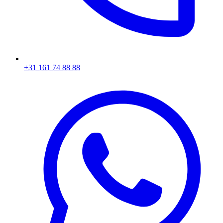
+31 161 74 88 88‬​​​​‌ ‍ ​‍​‍‌‍ ‌ ​‍‌‍‍‌‌‍‌ ‌‍‍‌‌‍ ‍​‍​‍​ ‍‍​‍​‍‌ ​ ‌‍​‌‌‍ ‍‌‍‍‌‌ ‌​‌ ‍‌​‍ ‍‌‍‍‌‌‍ ​‍​‍​‍ ​​‍​‍‌‍‍​‌ ​‍‌‍‌‌‌‍‌‍​‍​‍​ ‍‍​‍​‍‌‍‍​‌ ‌​‌ ‌​‌ ​​​ ‍‍​‍ ​‍ ‌‍ ​‌‍ ‌‍​ ‌‍​‌‌‍ ​‌‍‍​‌‍ ‌ ​ ‌ ‌​​ ‍‍​ ​ ​ ​ ​ ​ ​ ​ ​‍ ‌‍‍‌‌‍ ‍‌ ‌​‌‍‌‌‌‍ ‍‌ ‌​​‍ ‌‍‌‌‌‍‌​‌‍‍‌‌ ‌​​‍ ‌‍ ‌‌‍ ‌‍‌​‌‍‌‌​ ‌‌ ​​‌ ​‍‌‍‌‌‌ ​ ‌‍‌‌‌‍ ‍‌ ‌​‌‍​‌‌ ‌​‌‍‍‌‌‍ ‌‍ ‍​ ‍ ‌‍‍‌‌‍‌​​ ‌‌‍‌ ‌‍ ​‌‍ ‌‍​‍‌‍​‌‌‍ ​​ ‍ ‌ ‌​‌ ‍‌‌ ​​‌‍‌‌​ ‌‌‍‌ ‌‍ ​‌‍ ‌‍​‍‌‍​‌‌‍ ​​ ‍ ‌ ​​‌‍​‌‌ ‌​‌‍‍​​ ‌‌‍​ ‌‍ ‌‍ ‍‌ ‌​‌‍​‌‌‍​ ‌ ‌​​‍ ‍‌ ​​‌‍‍​‌‍ ‌‍ ‍‌‍‌‌​ ‌‍​‍‌‍​‌‌ ​ ‌‍‌‌‌‌‌‌‌ ​‍‌‍ ​​ ‌‌‍‍​‌ ‌​‌ ‌​‌ ​​​‍‌‌​ ​ ‌​​‌​‍‌‌​ ​‍‌​‌‍​‍‌‌​ ​‍‌​‌‍‌‍ ​‌‍ ‌‍​ ‌‍​‌‌‍ ​‌‍‍​‌‍ ‌ ​ ‌ ‌​​‍‌‌​ ​ ‌​​‌​ ​ ​ ​ ​ ​ ​ ​ ​‍‌‍‌‍‍‌‌‍‌​​ ‌‌‍‌ ‌‍ ​‌‍ ‌‍​‍‌‍​‌‌‍ ​​‍‌‍‌ ‌​‌ ‍‌‌ ​​‌‍‌‌​ ‌‌‍‌ ‌‍ ​‌‍ ‌‍​‍‌‍​‌‌‍ ​​‍‌‍‌ ​​‌‍​‌‌ ‌​‌‍‍​​ ‌‌‍​ ‌‍ ‌‍ ‍‌ ‌​‌‍​‌‌‍​ ‌ ‌​​‍ ‍‌ ​​‌‍‍​‌‍ ‌‍ ‍‌‍‌‌​‍‌‍‌ ​​‌‍‌‌‌ ​‍‌ ​ ‌ ​​‌‍‌‌‌‍​ ‌ ‌​‌‍‍‌‌ ‌‍‌‍‌‌​ ‌‌ ​​‌ ‌‌‌‍​‍‌‍ ​‌‍‍‌‌ ​ ‌‍‍​‌‍‌‌‌‍‌​​‍​‍‌ ‌