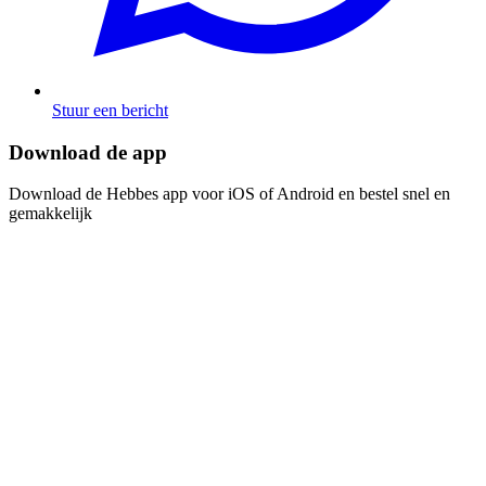
Stuur een bericht
Download de app​​​​‌ ‍ ​‍​‍‌‍ ‌ ​‍‌‍‍‌‌‍‌ ‌‍‍‌‌‍ ‍​‍​‍​ ‍‍​‍​‍‌ ​ ‌‍​‌‌‍ ‍‌‍‍‌‌ ‌​‌ ‍‌​‍ ‍‌‍‍‌‌‍ ​‍​‍​‍ ​​‍​‍‌‍‍​‌ ​‍‌‍‌‌‌‍‌‍​‍​‍​ ‍‍​‍​‍‌‍‍​‌ ‌​‌ ‌​‌ ​​​ ‍‍​‍ ​‍ ‌‍ ​‌‍ ‌‍​ ‌‍​‌‌‍ ​‌‍‍​‌‍ ‌ ​ ‌ ‌​​ ‍‍​ ​ ​ ​ ​ ​ ​ ​ ​‍ ‌‍‍‌‌‍ ‍‌ ‌​‌‍‌‌‌‍ ‍‌ ‌​​‍ ‌‍‌‌‌‍‌​‌‍‍‌‌ ‌​​‍ ‌‍ ‌‌‍ ‌‍‌​‌‍‌‌​ ‌‌ ​​‌ ​‍‌‍‌‌‌ ​ ‌‍‌‌‌‍ ‍‌ ‌​‌‍​‌‌ ‌​‌‍‍‌‌‍ ‌‍ ‍​ ‍ ‌‍‍‌‌‍‌​​ ‌‌‍‌ ‌‍ ​‌‍ ‌‍​‍‌‍​‌‌‍ ​​ ‍ ‌ ‌​‌ ‍‌‌ ​​‌‍‌‌​ ‌‌‍‌ ‌‍ ​‌‍ ‌‍​‍‌‍​‌‌‍ ​​ ‍ ‌ ​​‌‍​‌‌ ‌​‌‍‍​​ ‌‌‍‌‍‌‍ ‌‍ ‌ ‌​‌‍‌‌‌ ​‍​‍ ‍‌‍​‌‌ ​​‌ ​​‌​‌​‌‍ ‌ ‌ ‌‍ ‍‌‍ ​‌‍ ‌‍​‌‌‍‌​​‍ ‍‌ ‌​‌‍‍‌‌ ‌​‌‍ ​‌‍‌‌​ ‌‍​‍‌‍​‌‌ ​ ‌‍‌‌‌‌‌‌‌ ​‍‌‍ ​​ ‌‌‍‍​‌ ‌​‌ ‌​‌ ​​​‍‌‌​ ​ ‌​​‌​‍‌‌​ ​‍‌​‌‍​‍‌‌​ ​‍‌​‌‍‌‍ ​‌‍ ‌‍​ ‌‍​‌‌‍ ​‌‍‍​‌‍ ‌ ​ ‌ ‌​​‍‌‌​ ​ ‌​​‌​ ​ ​ ​ ​ ​ ​ ​ ​‍‌‍‌‍‍‌‌‍‌​​ ‌‌‍‌ ‌‍ ​‌‍ ‌‍​‍‌‍​‌‌‍ ​​‍‌‍‌ ‌​‌ ‍‌‌ ​​‌‍‌‌​ ‌‌‍‌ ‌‍ ​‌‍ ‌‍​‍‌‍​‌‌‍ ​​‍‌‍‌ ​​‌‍​‌‌ ‌​‌‍‍​​ ‌‌‍‌‍‌‍ ‌‍ ‌ ‌​‌‍‌‌‌ ​‍​‍ ‍‌‍​‌‌ ​​‌ ​​‌​‌​‌‍ ‌ ‌ ‌‍ ‍‌‍ ​‌‍ ‌‍​‌‌‍‌​​‍ ‍‌ ‌​‌‍‍‌‌ ‌​‌‍ ​‌‍‌‌​‍‌‍‌ ​​‌‍‌‌‌ ​‍‌ ​ ‌ ​​‌‍‌‌‌‍​ ‌ ‌​‌‍‍‌‌ ‌‍‌‍‌‌​ ‌‌ ​​‌ ‌‌‌‍​‍‌‍ ​‌‍‍‌‌ ​ ‌‍‍​‌‍‌‌‌‍‌​​‍​‍‌ ‌
Download de Hebbes app voor iOS of Android en bestel snel en
gemakkelijk​​​​‌ ‍ ​‍​‍‌‍ ‌ ​‍‌‍‍‌‌‍‌ ‌‍‍‌‌‍ ‍​‍​‍​ ‍‍​‍​‍‌ ​ ‌‍​‌‌‍ ‍‌‍‍‌‌ ‌​‌ ‍‌​‍ ‍‌‍‍‌‌‍ ​‍​‍​‍ ​​‍​‍‌‍‍​‌ ​‍‌‍‌‌‌‍‌‍​‍​‍​ ‍‍​‍​‍‌‍‍​‌ ‌​‌ ‌​‌ ​​​ ‍‍​‍ ​‍ ‌‍ ​‌‍ ‌‍​ ‌‍​‌‌‍ ​‌‍‍​‌‍ ‌ ​ ‌ ‌​​ ‍‍​ ​ ​ ​ ​ ​ ​ ​ ​‍ ‌‍‍‌‌‍ ‍‌ ‌​‌‍‌‌‌‍ ‍‌ ‌​​‍ ‌‍‌‌‌‍‌​‌‍‍‌‌ ‌​​‍ ‌‍ ‌‌‍ ‌‍‌​‌‍‌‌​ ‌‌ ​​‌ ​‍‌‍‌‌‌ ​ ‌‍‌‌‌‍ ‍‌ ‌​‌‍​‌‌ ‌​‌‍‍‌‌‍ ‌‍ ‍​ ‍ ‌‍‍‌‌‍‌​​ ‌‌‍‌ ‌‍ ​‌‍ ‌‍​‍‌‍​‌‌‍ ​​ ‍ ‌ ‌​‌ ‍‌‌ ​​‌‍‌‌​ ‌‌‍‌ ‌‍ ​‌‍ ‌‍​‍‌‍​‌‌‍ ​​ ‍ ‌ ​​‌‍​‌‌ ‌​‌‍‍​​ ‌‌‍‌‍‌‍ ‌‍ ‌ ‌​‌‍‌‌‌ ​‍​‍ ‍‌‍​‌‌ ​​‌ ​​‌​‌​‌‍ ‌ ‌ ‌‍ ‍‌‍ ​‌‍ ‌‍​‌‌‍‌​​‍ ‍‌‍‌​‌‍‌‌‌ ​ ‌‍​ ‌ ​‍‌‍‍‌‌ ​​‌ ‌​‌‍‍‌‌‍ ‌‍ ‍​ ‌‍​‍‌‍​‌‌ ​ ‌‍‌‌‌‌‌‌‌ ​‍‌‍ ​​ ‌‌‍‍​‌ ‌​‌ ‌​‌ ​​​‍‌‌​ ​ ‌​​‌​‍‌‌​ ​‍‌​‌‍​‍‌‌​ ​‍‌​‌‍‌‍ ​‌‍ ‌‍​ ‌‍​‌‌‍ ​‌‍‍​‌‍ ‌ ​ ‌ ‌​​‍‌‌​ ​ ‌​​‌​ ​ ​ ​ ​ ​ ​ ​ ​‍‌‍‌‍‍‌‌‍‌​​ ‌‌‍‌ ‌‍ ​‌‍ ‌‍​‍‌‍​‌‌‍ ​​‍‌‍‌ ‌​‌ ‍‌‌ ​​‌‍‌‌​ ‌‌‍‌ ‌‍ ​‌‍ ‌‍​‍‌‍​‌‌‍ ​​‍‌‍‌ ​​‌‍​‌‌ ‌​‌‍‍​​ ‌‌‍‌‍‌‍ ‌‍ ‌ ‌​‌‍‌‌‌ ​‍​‍ ‍‌‍​‌‌ ​​‌ ​​‌​‌​‌‍ ‌ ‌ ‌‍ ‍‌‍ ​‌‍ ‌‍​‌‌‍‌​​‍ ‍‌‍‌​‌‍‌‌‌ ​ ‌‍​ ‌ ​‍‌‍‍‌‌ ​​‌ ‌​‌‍‍‌‌‍ ‌‍ ‍​‍‌‍‌ ​​‌‍‌‌‌ ​‍‌ ​ ‌ ​​‌‍‌‌‌‍​ ‌ ‌​‌‍‍‌‌ ‌‍‌‍‌‌​ ‌‌ ​​‌ ‌‌‌‍​‍‌‍ ​‌‍‍‌‌ ​ ‌‍‍​‌‍‌‌‌‍‌​​‍​‍‌ ‌