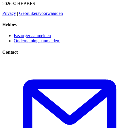
2026 © HEBBES
Privacy​​​​‌ ‍ ​‍​‍‌‍ ‌ ​‍‌‍‍‌‌‍‌ ‌‍‍‌‌‍ ‍​‍​‍​ ‍‍​‍​‍‌ ​ ‌‍​‌‌‍ ‍‌‍‍‌‌ ‌​‌ ‍‌​‍ ‍‌‍‍‌‌‍ ​‍​‍​‍ ​​‍​‍‌‍‍​‌ ​‍‌‍‌‌‌‍‌‍​‍​‍​ ‍‍​‍​‍‌‍‍​‌ ‌​‌ ‌​‌ ​​​ ‍‍​‍ ​‍ ‌‍ ​‌‍ ‌‍​ ‌‍​‌‌‍ ​‌‍‍​‌‍ ‌ ​ ‌ ‌​​ ‍‍​ ​ ​ ​ ​ ​ ​ ​ ​‍ ‌‍‍‌‌‍ ‍‌ ‌​‌‍‌‌‌‍ ‍‌ ‌​​‍ ‌‍‌‌‌‍‌​‌‍‍‌‌ ‌​​‍ ‌‍ ‌‌‍ ‌‍‌​‌‍‌‌​ ‌‌ ​​‌ ​‍‌‍‌‌‌ ​ ‌‍‌‌‌‍ ‍‌ ‌​‌‍​‌‌ ‌​‌‍‍‌‌‍ ‌‍ ‍​ ‍ ‌‍‍‌‌‍‌​​ ‌‌‍‌ ‌‍ ​‌‍ ‌‍​‍‌‍​‌‌‍ ​​ ‍ ‌ ‌​‌ ‍‌‌ ​​‌‍‌‌​ ‌‌‍‌ ‌‍ ​‌‍ ‌‍​‍‌‍​‌‌‍ ​​ ‍ ‌ ​​‌‍​‌‌ ‌​‌‍‍​​ ‌‌‍‌‍‌‍ ‌‍ ‌ ‌​‌‍‌‌‌ ​‍​‍ ‍‌‍ ​‌‍‌‌‌‍‌ ‌‍​‌‌‍ ​​‍‌‌​ ‌‌‌​​‍‌‌ ‌‍‍ ‌‍‌‌‌ ‍‌​‍‌‌​ ​ ‌​‌​​‍‌‌​ ​ ‌​‌​​‍‌‌​ ​‍​ ​‍​ ​‌​ ‍​‌‍‌‌​ ‌‍‌‍‌​‌‍‌‌‌‍‌‌​ ‌‍​ ​ ​ ‍‌​ ‌‌​ ‌​​‍‌‌​ ​‍​ ​‍​‍‌‌​ ‌‌‌​‌​​‍ ‍‌‍ ​‌‍​‌‌‍​‍‌‍‌‌‌‍ ​​ ‌‍​‍‌‍​‌‌ ​ ‌‍‌‌‌‌‌‌‌ ​‍‌‍ ​​ ‌‌‍‍​‌ ‌​‌ ‌​‌ ​​​‍‌‌​ ​ ‌​​‌​‍‌‌​ ​‍‌​‌‍​‍‌‌​ ​‍‌​‌‍‌‍ ​‌‍ ‌‍​ ‌‍​‌‌‍ ​‌‍‍​‌‍ ‌ ​ ‌ ‌​​‍‌‌​ ​ ‌​​‌​ ​ ​ ​ ​ ​ ​ ​ ​‍‌‍‌‍‍‌‌‍‌​​ ‌‌‍‌ ‌‍ ​‌‍ ‌‍​‍‌‍​‌‌‍ ​​‍‌‍‌ ‌​‌ ‍‌‌ ​​‌‍‌‌​ ‌‌‍‌ ‌‍ ​‌‍ ‌‍​‍‌‍​‌‌‍ ​​‍‌‍‌ ​​‌‍​‌‌ ‌​‌‍‍​​ ‌‌‍‌‍‌‍ ‌‍ ‌ ‌​‌‍‌‌‌ ​‍​‍ ‍‌‍ ​‌‍‌‌‌‍‌ ‌‍​‌‌‍ ​​‍‌‌​ ‌‌‌​​‍‌‌ ‌‍‍ ‌‍‌‌‌ ‍‌​‍‌‌​ ​ ‌​‌​​‍‌‌​ ​ ‌​‌​​‍‌‌​ ​‍​ ​‍​ ​‌​ ‍​‌‍‌‌​ ‌‍‌‍‌​‌‍‌‌‌‍‌‌​ ‌‍​ ​ ​ ‍‌​ ‌‌​ ‌​​‍‌‌​ ​‍​ ​‍​‍‌‌​ ‌‌‌​‌​​‍ ‍‌‍ ​‌‍​‌‌‍​‍‌‍‌‌‌‍ ​​‍‌‍‌ ​​‌‍‌‌‌ ​‍‌ ​ ‌ ​​‌‍‌‌‌‍​ ‌ ‌​‌‍‍‌‌ ‌‍‌‍‌‌​ ‌‌ ​​‌ ‌‌‌‍​‍‌‍ ​‌‍‍‌‌ ​ ‌‍‍​‌‍‌‌‌‍‌​​‍​‍‌ ‌
|
Gebruikersvoorwaarden​​​​‌ ‍ ​‍​‍‌‍ ‌ ​‍‌‍‍‌‌‍‌ ‌‍‍‌‌‍ ‍​‍​‍​ ‍‍​‍​‍‌ ​ ‌‍​‌‌‍ ‍‌‍‍‌‌ ‌​‌ ‍‌​‍ ‍‌‍‍‌‌‍ ​‍​‍​‍ ​​‍​‍‌‍‍​‌ ​‍‌‍‌‌‌‍‌‍​‍​‍​ ‍‍​‍​‍‌‍‍​‌ ‌​‌ ‌​‌ ​​​ ‍‍​‍ ​‍ ‌‍ ​‌‍ ‌‍​ ‌‍​‌‌‍ ​‌‍‍​‌‍ ‌ ​ ‌ ‌​​ ‍‍​ ​ ​ ​ ​ ​ ​ ​ ​‍ ‌‍‍‌‌‍ ‍‌ ‌​‌‍‌‌‌‍ ‍‌ ‌​​‍ ‌‍‌‌‌‍‌​‌‍‍‌‌ ‌​​‍ ‌‍ ‌‌‍ ‌‍‌​‌‍‌‌​ ‌‌ ​​‌ ​‍‌‍‌‌‌ ​ ‌‍‌‌‌‍ ‍‌ ‌​‌‍​‌‌ ‌​‌‍‍‌‌‍ ‌‍ ‍​ ‍ ‌‍‍‌‌‍‌​​ ‌‌‍‌ ‌‍ ​‌‍ ‌‍​‍‌‍​‌‌‍ ​​ ‍ ‌ ‌​‌ ‍‌‌ ​​‌‍‌‌​ ‌‌‍‌ ‌‍ ​‌‍ ‌‍​‍‌‍​‌‌‍ ​​ ‍ ‌ ​​‌‍​‌‌ ‌​‌‍‍​​ ‌‌‍‌‍‌‍ ‌‍ ‌ ‌​‌‍‌‌‌ ​‍​‍ ‍‌‍ ​‌‍‌‌‌‍‌ ‌‍​‌‌‍ ​​‍‌‌​ ‌‌‌​​‍‌‌ ‌‍‍ ‌‍‌‌‌ ‍‌​‍‌‌​ ​ ‌​‌​​‍‌‌​ ​ ‌​‌​​‍‌‌​ ​‍​ ​‍​ ​​‌‍​ ‌‍‌‍​ ‌‍​ ‌​‌‍‌​​ ​ ‌‍‌‌​ ​ ​ ​‌​ ‍‌​ ​‍​‍‌‌​ ​‍​ ​‍​‍‌‌​ ‌‌‌​‌​​‍ ‍‌‍ ​‌‍​‌‌‍​‍‌‍‌‌‌‍ ​​ ‌‍​‍‌‍​‌‌ ​ ‌‍‌‌‌‌‌‌‌ ​‍‌‍ ​​ ‌‌‍‍​‌ ‌​‌ ‌​‌ ​​​‍‌‌​ ​ ‌​​‌​‍‌‌​ ​‍‌​‌‍​‍‌‌​ ​‍‌​‌‍‌‍ ​‌‍ ‌‍​ ‌‍​‌‌‍ ​‌‍‍​‌‍ ‌ ​ ‌ ‌​​‍‌‌​ ​ ‌​​‌​ ​ ​ ​ ​ ​ ​ ​ ​‍‌‍‌‍‍‌‌‍‌​​ ‌‌‍‌ ‌‍ ​‌‍ ‌‍​‍‌‍​‌‌‍ ​​‍‌‍‌ ‌​‌ ‍‌‌ ​​‌‍‌‌​ ‌‌‍‌ ‌‍ ​‌‍ ‌‍​‍‌‍​‌‌‍ ​​‍‌‍‌ ​​‌‍​‌‌ ‌​‌‍‍​​ ‌‌‍‌‍‌‍ ‌‍ ‌ ‌​‌‍‌‌‌ ​‍​‍ ‍‌‍ ​‌‍‌‌‌‍‌ ‌‍​‌‌‍ ​​‍‌‌​ ‌‌‌​​‍‌‌ ‌‍‍ ‌‍‌‌‌ ‍‌​‍‌‌​ ​ ‌​‌​​‍‌‌​ ​ ‌​‌​​‍‌‌​ ​‍​ ​‍​ ​​‌‍​ ‌‍‌‍​ ‌‍​ ‌​‌‍‌​​ ​ ‌‍‌‌​ ​ ​ ​‌​ ‍‌​ ​‍​‍‌‌​ ​‍​ ​‍​‍‌‌​ ‌‌‌​‌​​‍ ‍‌‍ ​‌‍​‌‌‍​‍‌‍‌‌‌‍ ​​‍‌‍‌ ​​‌‍‌‌‌ ​‍‌ ​ ‌ ​​‌‍‌‌‌‍​ ‌ ‌​‌‍‍‌‌ ‌‍‌‍‌‌​ ‌‌ ​​‌ ‌‌‌‍​‍‌‍ ​‌‍‍‌‌ ​ ‌‍‍​‌‍‌‌‌‍‌​​‍​‍‌ ‌
Hebbes
Bezorger aanmelden​​​​‌ ‍ ​‍​‍‌‍ ‌ ​‍‌‍‍‌‌‍‌ ‌‍‍‌‌‍ ‍​‍​‍​ ‍‍​‍​‍‌ ​ ‌‍​‌‌‍ ‍‌‍‍‌‌ ‌​‌ ‍‌​‍ ‍‌‍‍‌‌‍ ​‍​‍​‍ ​​‍​‍‌‍‍​‌ ​‍‌‍‌‌‌‍‌‍​‍​‍​ ‍‍​‍​‍‌‍‍​‌ ‌​‌ ‌​‌ ​​​ ‍‍​‍ ​‍ ‌‍ ​‌‍ ‌‍​ ‌‍​‌‌‍ ​‌‍‍​‌‍ ‌ ​ ‌ ‌​​ ‍‍​ ​ ​ ​ ​ ​ ​ ​ ​‍ ‌‍‍‌‌‍ ‍‌ ‌​‌‍‌‌‌‍ ‍‌ ‌​​‍ ‌‍‌‌‌‍‌​‌‍‍‌‌ ‌​​‍ ‌‍ ‌‌‍ ‌‍‌​‌‍‌‌​ ‌‌ ​​‌ ​‍‌‍‌‌‌ ​ ‌‍‌‌‌‍ ‍‌ ‌​‌‍​‌‌ ‌​‌‍‍‌‌‍ ‌‍ ‍​ ‍ ‌‍‍‌‌‍‌​​ ‌‌‍‌ ‌‍ ​‌‍ ‌‍​‍‌‍​‌‌‍ ​​ ‍ ‌ ‌​‌ ‍‌‌ ​​‌‍‌‌​ ‌‌‍‌ ‌‍ ​‌‍ ‌‍​‍‌‍​‌‌‍ ​​ ‍ ‌ ​​‌‍​‌‌ ‌​‌‍‍​​ ‌‌‍‌‍‌‍ ‌‍ ‌ ‌​‌‍‌‌‌ ​‍​‍ ‍‌ ​​‌‍​‌‌‍‌ ‌‍‌‌‌ ​ ​‍‌‌​ ‌‌‌​​‍‌‌ ‌‍‍ ‌‍‌‌‌ ‍‌​‍‌‌​ ​ ‌​‌​​‍‌‌​ ​ ‌​‌​​‍‌‌​ ​‍​ ​‍​ ‌ ​ ​‌‌‍​‍‌‍​ ​ ‌‌​ ‌ ​ ​‌​ ​‍​ ‌​​ ​​‌‍‌‌​ ‍‌​‍‌‌​ ​‍​ ​‍​‍‌‌​ ‌‌‌​‌​​‍ ‍‌‍ ​‌‍​‌‌‍​‍‌‍‌‌‌‍ ​​ ‌‍​‍‌‍​‌‌ ​ ‌‍‌‌‌‌‌‌‌ ​‍‌‍ ​​ ‌‌‍‍​‌ ‌​‌ ‌​‌ ​​​‍‌‌​ ​ ‌​​‌​‍‌‌​ ​‍‌​‌‍​‍‌‌​ ​‍‌​‌‍‌‍ ​‌‍ ‌‍​ ‌‍​‌‌‍ ​‌‍‍​‌‍ ‌ ​ ‌ ‌​​‍‌‌​ ​ ‌​​‌​ ​ ​ ​ ​ ​ ​ ​ ​‍‌‍‌‍‍‌‌‍‌​​ ‌‌‍‌ ‌‍ ​‌‍ ‌‍​‍‌‍​‌‌‍ ​​‍‌‍‌ ‌​‌ ‍‌‌ ​​‌‍‌‌​ ‌‌‍‌ ‌‍ ​‌‍ ‌‍​‍‌‍​‌‌‍ ​​‍‌‍‌ ​​‌‍​‌‌ ‌​‌‍‍​​ ‌‌‍‌‍‌‍ ‌‍ ‌ ‌​‌‍‌‌‌ ​‍​‍ ‍‌ ​​‌‍​‌‌‍‌ ‌‍‌‌‌ ​ ​‍‌‌​ ‌‌‌​​‍‌‌ ‌‍‍ ‌‍‌‌‌ ‍‌​‍‌‌​ ​ ‌​‌​​‍‌‌​ ​ ‌​‌​​‍‌‌​ ​‍​ ​‍​ ‌ ​ ​‌‌‍​‍‌‍​ ​ ‌‌​ ‌ ​ ​‌​ ​‍​ ‌​​ ​​‌‍‌‌​ ‍‌​‍‌‌​ ​‍​ ​‍​‍‌‌​ ‌‌‌​‌​​‍ ‍‌‍ ​‌‍​‌‌‍​‍‌‍‌‌‌‍ ​​‍‌‍‌ ​​‌‍‌‌‌ ​‍‌ ​ ‌ ​​‌‍‌‌‌‍​ ‌ ‌​‌‍‍‌‌ ‌‍‌‍‌‌​ ‌‌ ​​‌ ‌‌‌‍​‍‌‍ ​‌‍‍‌‌ ​ ‌‍‍​‌‍‌‌‌‍‌​​‍​‍‌ ‌
Onderneming aanmelden ​​​​‌ ‍ ​‍​‍‌‍ ‌ ​‍‌‍‍‌‌‍‌ ‌‍‍‌‌‍ ‍​‍​‍​ ‍‍​‍​‍‌ ​ ‌‍​‌‌‍ ‍‌‍‍‌‌ ‌​‌ ‍‌​‍ ‍‌‍‍‌‌‍ ​‍​‍​‍ ​​‍​‍‌‍‍​‌ ​‍‌‍‌‌‌‍‌‍​‍​‍​ ‍‍​‍​‍‌‍‍​‌ ‌​‌ ‌​‌ ​​​ ‍‍​‍ ​‍ ‌‍ ​‌‍ ‌‍​ ‌‍​‌‌‍ ​‌‍‍​‌‍ ‌ ​ ‌ ‌​​ ‍‍​ ​ ​ ​ ​ ​ ​ ​ ​‍ ‌‍‍‌‌‍ ‍‌ ‌​‌‍‌‌‌‍ ‍‌ ‌​​‍ ‌‍‌‌‌‍‌​‌‍‍‌‌ ‌​​‍ ‌‍ ‌‌‍ ‌‍‌​‌‍‌‌​ ‌‌ ​​‌ ​‍‌‍‌‌‌ ​ ‌‍‌‌‌‍ ‍‌ ‌​‌‍​‌‌ ‌​‌‍‍‌‌‍ ‌‍ ‍​ ‍ ‌‍‍‌‌‍‌​​ ‌‌‍‌ ‌‍ ​‌‍ ‌‍​‍‌‍​‌‌‍ ​​ ‍ ‌ ‌​‌ ‍‌‌ ​​‌‍‌‌​ ‌‌‍‌ ‌‍ ​‌‍ ‌‍​‍‌‍​‌‌‍ ​​ ‍ ‌ ​​‌‍​‌‌ ‌​‌‍‍​​ ‌‌‍‌‍‌‍ ‌‍ ‌ ‌​‌‍‌‌‌ ​‍​‍ ‍‌ ​​‌‍​‌‌‍‌ ‌‍‌‌‌ ​ ​‍‌‌​ ‌‌‌​​‍‌‌ ‌‍‍ ‌‍‌‌‌ ‍‌​‍‌‌​ ​ ‌​‌​​‍‌‌​ ​ ‌​‌​​‍‌‌​ ​‍​ ​‍​ ‌ ​ ‌ ​ ‍‌​ ​ ​ ​‌‌‍​ ‌‍​‌​ ‌‍​ ​‌‌‍​‍​ ‌‍‌‍​ ​‍‌‌​ ​‍​ ​‍​‍‌‌​ ‌‌‌​‌​​‍ ‍‌‍ ​‌‍​‌‌‍​‍‌‍‌‌‌‍ ​​ ‌‍​‍‌‍​‌‌ ​ ‌‍‌‌‌‌‌‌‌ ​‍‌‍ ​​ ‌‌‍‍​‌ ‌​‌ ‌​‌ ​​​‍‌‌​ ​ ‌​​‌​‍‌‌​ ​‍‌​‌‍​‍‌‌​ ​‍‌​‌‍‌‍ ​‌‍ ‌‍​ ‌‍​‌‌‍ ​‌‍‍​‌‍ ‌ ​ ‌ ‌​​‍‌‌​ ​ ‌​​‌​ ​ ​ ​ ​ ​ ​ ​ ​‍‌‍‌‍‍‌‌‍‌​​ ‌‌‍‌ ‌‍ ​‌‍ ‌‍​‍‌‍​‌‌‍ ​​‍‌‍‌ ‌​‌ ‍‌‌ ​​‌‍‌‌​ ‌‌‍‌ ‌‍ ​‌‍ ‌‍​‍‌‍​‌‌‍ ​​‍‌‍‌ ​​‌‍​‌‌ ‌​‌‍‍​​ ‌‌‍‌‍‌‍ ‌‍ ‌ ‌​‌‍‌‌‌ ​‍​‍ ‍‌ ​​‌‍​‌‌‍‌ ‌‍‌‌‌ ​ ​‍‌‌​ ‌‌‌​​‍‌‌ ‌‍‍ ‌‍‌‌‌ ‍‌​‍‌‌​ ​ ‌​‌​​‍‌‌​ ​ ‌​‌​​‍‌‌​ ​‍​ ​‍​ ‌ ​ ‌ ​ ‍‌​ ​ ​ ​‌‌‍​ ‌‍​‌​ ‌‍​ ​‌‌‍​‍​ ‌‍‌‍​ ​‍‌‌​ ​‍​ ​‍​‍‌‌​ ‌‌‌​‌​​‍ ‍‌‍ ​‌‍​‌‌‍​‍‌‍‌‌‌‍ ​​‍‌‍‌ ​​‌‍‌‌‌ ​‍‌ ​ ‌ ​​‌‍‌‌‌‍​ ‌ ‌​‌‍‍‌‌ ‌‍‌‍‌‌​ ‌‌ ​​‌ ‌‌‌‍​‍‌‍ ​‌‍‍‌‌ ​ ‌‍‍​‌‍‌‌‌‍‌​​‍​‍‌ ‌
Contact