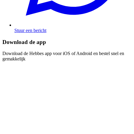
Stuur een bericht
Download de app​​​​‌ ‍ ​‍​‍‌‍ ‌ ​‍‌‍‍‌‌‍‌ ‌‍‍‌‌‍ ‍​‍​‍​ ‍‍​‍​‍‌ ​ ‌‍​‌‌‍ ‍‌‍‍‌‌ ‌​‌ ‍‌​‍ ‍‌‍‍‌‌‍ ​‍​‍​‍ ​​‍​‍‌‍‍​‌ ​‍‌‍‌‌‌‍‌‍​‍​‍​ ‍‍​‍​‍‌‍‍​‌ ‌​‌ ‌​‌ ​​​ ‍‍​‍ ​‍ ‌‍ ​‌‍ ‌‍​ ‌‍​‌‌‍ ​‌‍‍​‌‍ ‌ ​ ‌ ‌​​ ‍‍​ ​ ​ ​ ​ ​ ​ ​ ​‍ ‌‍‍‌‌‍ ‍‌ ‌​‌‍‌‌‌‍ ‍‌ ‌​​‍ ‌‍‌‌‌‍‌​‌‍‍‌‌ ‌​​‍ ‌‍ ‌‌‍ ‌‍‌​‌‍‌‌​ ‌‌ ​​‌ ​‍‌‍‌‌‌ ​ ‌‍‌‌‌‍ ‍‌ ‌​‌‍​‌‌ ‌​‌‍‍‌‌‍ ‌‍ ‍​ ‍ ‌‍‍‌‌‍‌​​ ‌‌‍‌ ‌‍ ​‌‍ ‌‍​‍‌‍​‌‌‍ ​​ ‍ ‌ ‌​‌ ‍‌‌ ​​‌‍‌‌​ ‌‌‍‌ ‌‍ ​‌‍ ‌‍​‍‌‍​‌‌‍ ​​ ‍ ‌ ​​‌‍​‌‌ ‌​‌‍‍​​ ‌‌‍‌‍‌‍ ‌‍ ‌ ‌​‌‍‌‌‌ ​‍​‍ ‍‌‍​‌‌ ​​‌ ​​‌​‌​‌‍ ‌ ‌ ‌‍ ‍‌‍ ​‌‍ ‌‍​‌‌‍‌​​‍ ‍‌ ‌​‌‍‍‌‌ ‌​‌‍ ​‌‍‌‌​ ‌‍​‍‌‍​‌‌ ​ ‌‍‌‌‌‌‌‌‌ ​‍‌‍ ​​ ‌‌‍‍​‌ ‌​‌ ‌​‌ ​​​‍‌‌​ ​ ‌​​‌​‍‌‌​ ​‍‌​‌‍​‍‌‌​ ​‍‌​‌‍‌‍ ​‌‍ ‌‍​ ‌‍​‌‌‍ ​‌‍‍​‌‍ ‌ ​ ‌ ‌​​‍‌‌​ ​ ‌​​‌​ ​ ​ ​ ​ ​ ​ ​ ​‍‌‍‌‍‍‌‌‍‌​​ ‌‌‍‌ ‌‍ ​‌‍ ‌‍​‍‌‍​‌‌‍ ​​‍‌‍‌ ‌​‌ ‍‌‌ ​​‌‍‌‌​ ‌‌‍‌ ‌‍ ​‌‍ ‌‍​‍‌‍​‌‌‍ ​​‍‌‍‌ ​​‌‍​‌‌ ‌​‌‍‍​​ ‌‌‍‌‍‌‍ ‌‍ ‌ ‌​‌‍‌‌‌ ​‍​‍ ‍‌‍​‌‌ ​​‌ ​​‌​‌​‌‍ ‌ ‌ ‌‍ ‍‌‍ ​‌‍ ‌‍​‌‌‍‌​​‍ ‍‌ ‌​‌‍‍‌‌ ‌​‌‍ ​‌‍‌‌​‍‌‍‌ ​​‌‍‌‌‌ ​‍‌ ​ ‌ ​​‌‍‌‌‌‍​ ‌ ‌​‌‍‍‌‌ ‌‍‌‍‌‌​ ‌‌ ​​‌ ‌‌‌‍​‍‌‍ ​‌‍‍‌‌ ​ ‌‍‍​‌‍‌‌‌‍‌​​‍​‍‌ ‌
Download de Hebbes app voor iOS of Android en bestel snel en
gemakkelijk​​​​‌ ‍ ​‍​‍‌‍ ‌ ​‍‌‍‍‌‌‍‌ ‌‍‍‌‌‍ ‍​‍​‍​ ‍‍​‍​‍‌ ​ ‌‍​‌‌‍ ‍‌‍‍‌‌ ‌​‌ ‍‌​‍ ‍‌‍‍‌‌‍ ​‍​‍​‍ ​​‍​‍‌‍‍​‌ ​‍‌‍‌‌‌‍‌‍​‍​‍​ ‍‍​‍​‍‌‍‍​‌ ‌​‌ ‌​‌ ​​​ ‍‍​‍ ​‍ ‌‍ ​‌‍ ‌‍​ ‌‍​‌‌‍ ​‌‍‍​‌‍ ‌ ​ ‌ ‌​​ ‍‍​ ​ ​ ​ ​ ​ ​ ​ ​‍ ‌‍‍‌‌‍ ‍‌ ‌​‌‍‌‌‌‍ ‍‌ ‌​​‍ ‌‍‌‌‌‍‌​‌‍‍‌‌ ‌​​‍ ‌‍ ‌‌‍ ‌‍‌​‌‍‌‌​ ‌‌ ​​‌ ​‍‌‍‌‌‌ ​ ‌‍‌‌‌‍ ‍‌ ‌​‌‍​‌‌ ‌​‌‍‍‌‌‍ ‌‍ ‍​ ‍ ‌‍‍‌‌‍‌​​ ‌‌‍‌ ‌‍ ​‌‍ ‌‍​‍‌‍​‌‌‍ ​​ ‍ ‌ ‌​‌ ‍‌‌ ​​‌‍‌‌​ ‌‌‍‌ ‌‍ ​‌‍ ‌‍​‍‌‍​‌‌‍ ​​ ‍ ‌ ​​‌‍​‌‌ ‌​‌‍‍​​ ‌‌‍‌‍‌‍ ‌‍ ‌ ‌​‌‍‌‌‌ ​‍​‍ ‍‌‍​‌‌ ​​‌ ​​‌​‌​‌‍ ‌ ‌ ‌‍ ‍‌‍ ​‌‍ ‌‍​‌‌‍‌​​‍ ‍‌‍‌​‌‍‌‌‌ ​ ‌‍​ ‌ ​‍‌‍‍‌‌ ​​‌ ‌​‌‍‍‌‌‍ ‌‍ ‍​ ‌‍​‍‌‍​‌‌ ​ ‌‍‌‌‌‌‌‌‌ ​‍‌‍ ​​ ‌‌‍‍​‌ ‌​‌ ‌​‌ ​​​‍‌‌​ ​ ‌​​‌​‍‌‌​ ​‍‌​‌‍​‍‌‌​ ​‍‌​‌‍‌‍ ​‌‍ ‌‍​ ‌‍​‌‌‍ ​‌‍‍​‌‍ ‌ ​ ‌ ‌​​‍‌‌​ ​ ‌​​‌​ ​ ​ ​ ​ ​ ​ ​ ​‍‌‍‌‍‍‌‌‍‌​​ ‌‌‍‌ ‌‍ ​‌‍ ‌‍​‍‌‍​‌‌‍ ​​‍‌‍‌ ‌​‌ ‍‌‌ ​​‌‍‌‌​ ‌‌‍‌ ‌‍ ​‌‍ ‌‍​‍‌‍​‌‌‍ ​​‍‌‍‌ ​​‌‍​‌‌ ‌​‌‍‍​​ ‌‌‍‌‍‌‍ ‌‍ ‌ ‌​‌‍‌‌‌ ​‍​‍ ‍‌‍​‌‌ ​​‌ ​​‌​‌​‌‍ ‌ ‌ ‌‍ ‍‌‍ ​‌‍ ‌‍​‌‌‍‌​​‍ ‍‌‍‌​‌‍‌‌‌ ​ ‌‍​ ‌ ​‍‌‍‍‌‌ ​​‌ ‌​‌‍‍‌‌‍ ‌‍ ‍​‍‌‍‌ ​​‌‍‌‌‌ ​‍‌ ​ ‌ ​​‌‍‌‌‌‍​ ‌ ‌​‌‍‍‌‌ ‌‍‌‍‌‌​ ‌‌ ​​‌ ‌‌‌‍​‍‌‍ ​‌‍‍‌‌ ​ ‌‍‍​‌‍‌‌‌‍‌​​‍​‍‌ ‌