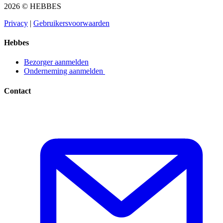
2026 © HEBBES
Privacy​​​​‌ ‍ ​‍​‍‌‍ ‌ ​‍‌‍‍‌‌‍‌ ‌‍‍‌‌‍ ‍​‍​‍​ ‍‍​‍​‍‌ ​ ‌‍​‌‌‍ ‍‌‍‍‌‌ ‌​‌ ‍‌​‍ ‍‌‍‍‌‌‍ ​‍​‍​‍ ​​‍​‍‌‍‍​‌ ​‍‌‍‌‌‌‍‌‍​‍​‍​ ‍‍​‍​‍‌‍‍​‌ ‌​‌ ‌​‌ ​​​ ‍‍​‍ ​‍ ‌‍ ​‌‍ ‌‍​ ‌‍​‌‌‍ ​‌‍‍​‌‍ ‌ ​ ‌ ‌​​ ‍‍​ ​ ​ ​ ​ ​ ​ ​ ​‍ ‌‍‍‌‌‍ ‍‌ ‌​‌‍‌‌‌‍ ‍‌ ‌​​‍ ‌‍‌‌‌‍‌​‌‍‍‌‌ ‌​​‍ ‌‍ ‌‌‍ ‌‍‌​‌‍‌‌​ ‌‌ ​​‌ ​‍‌‍‌‌‌ ​ ‌‍‌‌‌‍ ‍‌ ‌​‌‍​‌‌ ‌​‌‍‍‌‌‍ ‌‍ ‍​ ‍ ‌‍‍‌‌‍‌​​ ‌‌‍‌ ‌‍ ​‌‍ ‌‍​‍‌‍​‌‌‍ ​​ ‍ ‌ ‌​‌ ‍‌‌ ​​‌‍‌‌​ ‌‌‍‌ ‌‍ ​‌‍ ‌‍​‍‌‍​‌‌‍ ​​ ‍ ‌ ​​‌‍​‌‌ ‌​‌‍‍​​ ‌‌‍‌‍‌‍ ‌‍ ‌ ‌​‌‍‌‌‌ ​‍​‍ ‍‌‍ ​‌‍‌‌‌‍‌ ‌‍​‌‌‍ ​​‍‌‌​ ‌‌‌​​‍‌‌ ‌‍‍ ‌‍‌‌‌ ‍‌​‍‌‌​ ​ ‌​‌​​‍‌‌​ ​ ‌​‌​​‍‌‌​ ​‍​ ​‍​ ​‌​ ‍​‌‍‌‌​ ‌‍‌‍‌​‌‍‌‌‌‍‌‌​ ‌‍​ ​ ​ ‍‌​ ‌‌​ ‌​​‍‌‌​ ​‍​ ​‍​‍‌‌​ ‌‌‌​‌​​‍ ‍‌‍ ​‌‍​‌‌‍​‍‌‍‌‌‌‍ ​​ ‌‍​‍‌‍​‌‌ ​ ‌‍‌‌‌‌‌‌‌ ​‍‌‍ ​​ ‌‌‍‍​‌ ‌​‌ ‌​‌ ​​​‍‌‌​ ​ ‌​​‌​‍‌‌​ ​‍‌​‌‍​‍‌‌​ ​‍‌​‌‍‌‍ ​‌‍ ‌‍​ ‌‍​‌‌‍ ​‌‍‍​‌‍ ‌ ​ ‌ ‌​​‍‌‌​ ​ ‌​​‌​ ​ ​ ​ ​ ​ ​ ​ ​‍‌‍‌‍‍‌‌‍‌​​ ‌‌‍‌ ‌‍ ​‌‍ ‌‍​‍‌‍​‌‌‍ ​​‍‌‍‌ ‌​‌ ‍‌‌ ​​‌‍‌‌​ ‌‌‍‌ ‌‍ ​‌‍ ‌‍​‍‌‍​‌‌‍ ​​‍‌‍‌ ​​‌‍​‌‌ ‌​‌‍‍​​ ‌‌‍‌‍‌‍ ‌‍ ‌ ‌​‌‍‌‌‌ ​‍​‍ ‍‌‍ ​‌‍‌‌‌‍‌ ‌‍​‌‌‍ ​​‍‌‌​ ‌‌‌​​‍‌‌ ‌‍‍ ‌‍‌‌‌ ‍‌​‍‌‌​ ​ ‌​‌​​‍‌‌​ ​ ‌​‌​​‍‌‌​ ​‍​ ​‍​ ​‌​ ‍​‌‍‌‌​ ‌‍‌‍‌​‌‍‌‌‌‍‌‌​ ‌‍​ ​ ​ ‍‌​ ‌‌​ ‌​​‍‌‌​ ​‍​ ​‍​‍‌‌​ ‌‌‌​‌​​‍ ‍‌‍ ​‌‍​‌‌‍​‍‌‍‌‌‌‍ ​​‍‌‍‌ ​​‌‍‌‌‌ ​‍‌ ​ ‌ ​​‌‍‌‌‌‍​ ‌ ‌​‌‍‍‌‌ ‌‍‌‍‌‌​ ‌‌ ​​‌ ‌‌‌‍​‍‌‍ ​‌‍‍‌‌ ​ ‌‍‍​‌‍‌‌‌‍‌​​‍​‍‌ ‌
|
Gebruikersvoorwaarden​​​​‌ ‍ ​‍​‍‌‍ ‌ ​‍‌‍‍‌‌‍‌ ‌‍‍‌‌‍ ‍​‍​‍​ ‍‍​‍​‍‌ ​ ‌‍​‌‌‍ ‍‌‍‍‌‌ ‌​‌ ‍‌​‍ ‍‌‍‍‌‌‍ ​‍​‍​‍ ​​‍​‍‌‍‍​‌ ​‍‌‍‌‌‌‍‌‍​‍​‍​ ‍‍​‍​‍‌‍‍​‌ ‌​‌ ‌​‌ ​​​ ‍‍​‍ ​‍ ‌‍ ​‌‍ ‌‍​ ‌‍​‌‌‍ ​‌‍‍​‌‍ ‌ ​ ‌ ‌​​ ‍‍​ ​ ​ ​ ​ ​ ​ ​ ​‍ ‌‍‍‌‌‍ ‍‌ ‌​‌‍‌‌‌‍ ‍‌ ‌​​‍ ‌‍‌‌‌‍‌​‌‍‍‌‌ ‌​​‍ ‌‍ ‌‌‍ ‌‍‌​‌‍‌‌​ ‌‌ ​​‌ ​‍‌‍‌‌‌ ​ ‌‍‌‌‌‍ ‍‌ ‌​‌‍​‌‌ ‌​‌‍‍‌‌‍ ‌‍ ‍​ ‍ ‌‍‍‌‌‍‌​​ ‌‌‍‌ ‌‍ ​‌‍ ‌‍​‍‌‍​‌‌‍ ​​ ‍ ‌ ‌​‌ ‍‌‌ ​​‌‍‌‌​ ‌‌‍‌ ‌‍ ​‌‍ ‌‍​‍‌‍​‌‌‍ ​​ ‍ ‌ ​​‌‍​‌‌ ‌​‌‍‍​​ ‌‌‍‌‍‌‍ ‌‍ ‌ ‌​‌‍‌‌‌ ​‍​‍ ‍‌‍ ​‌‍‌‌‌‍‌ ‌‍​‌‌‍ ​​‍‌‌​ ‌‌‌​​‍‌‌ ‌‍‍ ‌‍‌‌‌ ‍‌​‍‌‌​ ​ ‌​‌​​‍‌‌​ ​ ‌​‌​​‍‌‌​ ​‍​ ​‍​ ​​‌‍​ ‌‍‌‍​ ‌‍​ ‌​‌‍‌​​ ​ ‌‍‌‌​ ​ ​ ​‌​ ‍‌​ ​‍​‍‌‌​ ​‍​ ​‍​‍‌‌​ ‌‌‌​‌​​‍ ‍‌‍ ​‌‍​‌‌‍​‍‌‍‌‌‌‍ ​​ ‌‍​‍‌‍​‌‌ ​ ‌‍‌‌‌‌‌‌‌ ​‍‌‍ ​​ ‌‌‍‍​‌ ‌​‌ ‌​‌ ​​​‍‌‌​ ​ ‌​​‌​‍‌‌​ ​‍‌​‌‍​‍‌‌​ ​‍‌​‌‍‌‍ ​‌‍ ‌‍​ ‌‍​‌‌‍ ​‌‍‍​‌‍ ‌ ​ ‌ ‌​​‍‌‌​ ​ ‌​​‌​ ​ ​ ​ ​ ​ ​ ​ ​‍‌‍‌‍‍‌‌‍‌​​ ‌‌‍‌ ‌‍ ​‌‍ ‌‍​‍‌‍​‌‌‍ ​​‍‌‍‌ ‌​‌ ‍‌‌ ​​‌‍‌‌​ ‌‌‍‌ ‌‍ ​‌‍ ‌‍​‍‌‍​‌‌‍ ​​‍‌‍‌ ​​‌‍​‌‌ ‌​‌‍‍​​ ‌‌‍‌‍‌‍ ‌‍ ‌ ‌​‌‍‌‌‌ ​‍​‍ ‍‌‍ ​‌‍‌‌‌‍‌ ‌‍​‌‌‍ ​​‍‌‌​ ‌‌‌​​‍‌‌ ‌‍‍ ‌‍‌‌‌ ‍‌​‍‌‌​ ​ ‌​‌​​‍‌‌​ ​ ‌​‌​​‍‌‌​ ​‍​ ​‍​ ​​‌‍​ ‌‍‌‍​ ‌‍​ ‌​‌‍‌​​ ​ ‌‍‌‌​ ​ ​ ​‌​ ‍‌​ ​‍​‍‌‌​ ​‍​ ​‍​‍‌‌​ ‌‌‌​‌​​‍ ‍‌‍ ​‌‍​‌‌‍​‍‌‍‌‌‌‍ ​​‍‌‍‌ ​​‌‍‌‌‌ ​‍‌ ​ ‌ ​​‌‍‌‌‌‍​ ‌ ‌​‌‍‍‌‌ ‌‍‌‍‌‌​ ‌‌ ​​‌ ‌‌‌‍​‍‌‍ ​‌‍‍‌‌ ​ ‌‍‍​‌‍‌‌‌‍‌​​‍​‍‌ ‌
Hebbes
Bezorger aanmelden​​​​‌ ‍ ​‍​‍‌‍ ‌ ​‍‌‍‍‌‌‍‌ ‌‍‍‌‌‍ ‍​‍​‍​ ‍‍​‍​‍‌ ​ ‌‍​‌‌‍ ‍‌‍‍‌‌ ‌​‌ ‍‌​‍ ‍‌‍‍‌‌‍ ​‍​‍​‍ ​​‍​‍‌‍‍​‌ ​‍‌‍‌‌‌‍‌‍​‍​‍​ ‍‍​‍​‍‌‍‍​‌ ‌​‌ ‌​‌ ​​​ ‍‍​‍ ​‍ ‌‍ ​‌‍ ‌‍​ ‌‍​‌‌‍ ​‌‍‍​‌‍ ‌ ​ ‌ ‌​​ ‍‍​ ​ ​ ​ ​ ​ ​ ​ ​‍ ‌‍‍‌‌‍ ‍‌ ‌​‌‍‌‌‌‍ ‍‌ ‌​​‍ ‌‍‌‌‌‍‌​‌‍‍‌‌ ‌​​‍ ‌‍ ‌‌‍ ‌‍‌​‌‍‌‌​ ‌‌ ​​‌ ​‍‌‍‌‌‌ ​ ‌‍‌‌‌‍ ‍‌ ‌​‌‍​‌‌ ‌​‌‍‍‌‌‍ ‌‍ ‍​ ‍ ‌‍‍‌‌‍‌​​ ‌‌‍‌ ‌‍ ​‌‍ ‌‍​‍‌‍​‌‌‍ ​​ ‍ ‌ ‌​‌ ‍‌‌ ​​‌‍‌‌​ ‌‌‍‌ ‌‍ ​‌‍ ‌‍​‍‌‍​‌‌‍ ​​ ‍ ‌ ​​‌‍​‌‌ ‌​‌‍‍​​ ‌‌‍‌‍‌‍ ‌‍ ‌ ‌​‌‍‌‌‌ ​‍​‍ ‍‌ ​​‌‍​‌‌‍‌ ‌‍‌‌‌ ​ ​‍‌‌​ ‌‌‌​​‍‌‌ ‌‍‍ ‌‍‌‌‌ ‍‌​‍‌‌​ ​ ‌​‌​​‍‌‌​ ​ ‌​‌​​‍‌‌​ ​‍​ ​‍​ ‌ ​ ​‌‌‍​‍‌‍​ ​ ‌‌​ ‌ ​ ​‌​ ​‍​ ‌​​ ​​‌‍‌‌​ ‍‌​‍‌‌​ ​‍​ ​‍​‍‌‌​ ‌‌‌​‌​​‍ ‍‌‍ ​‌‍​‌‌‍​‍‌‍‌‌‌‍ ​​ ‌‍​‍‌‍​‌‌ ​ ‌‍‌‌‌‌‌‌‌ ​‍‌‍ ​​ ‌‌‍‍​‌ ‌​‌ ‌​‌ ​​​‍‌‌​ ​ ‌​​‌​‍‌‌​ ​‍‌​‌‍​‍‌‌​ ​‍‌​‌‍‌‍ ​‌‍ ‌‍​ ‌‍​‌‌‍ ​‌‍‍​‌‍ ‌ ​ ‌ ‌​​‍‌‌​ ​ ‌​​‌​ ​ ​ ​ ​ ​ ​ ​ ​‍‌‍‌‍‍‌‌‍‌​​ ‌‌‍‌ ‌‍ ​‌‍ ‌‍​‍‌‍​‌‌‍ ​​‍‌‍‌ ‌​‌ ‍‌‌ ​​‌‍‌‌​ ‌‌‍‌ ‌‍ ​‌‍ ‌‍​‍‌‍​‌‌‍ ​​‍‌‍‌ ​​‌‍​‌‌ ‌​‌‍‍​​ ‌‌‍‌‍‌‍ ‌‍ ‌ ‌​‌‍‌‌‌ ​‍​‍ ‍‌ ​​‌‍​‌‌‍‌ ‌‍‌‌‌ ​ ​‍‌‌​ ‌‌‌​​‍‌‌ ‌‍‍ ‌‍‌‌‌ ‍‌​‍‌‌​ ​ ‌​‌​​‍‌‌​ ​ ‌​‌​​‍‌‌​ ​‍​ ​‍​ ‌ ​ ​‌‌‍​‍‌‍​ ​ ‌‌​ ‌ ​ ​‌​ ​‍​ ‌​​ ​​‌‍‌‌​ ‍‌​‍‌‌​ ​‍​ ​‍​‍‌‌​ ‌‌‌​‌​​‍ ‍‌‍ ​‌‍​‌‌‍​‍‌‍‌‌‌‍ ​​‍‌‍‌ ​​‌‍‌‌‌ ​‍‌ ​ ‌ ​​‌‍‌‌‌‍​ ‌ ‌​‌‍‍‌‌ ‌‍‌‍‌‌​ ‌‌ ​​‌ ‌‌‌‍​‍‌‍ ​‌‍‍‌‌ ​ ‌‍‍​‌‍‌‌‌‍‌​​‍​‍‌ ‌
Onderneming aanmelden ​​​​‌ ‍ ​‍​‍‌‍ ‌ ​‍‌‍‍‌‌‍‌ ‌‍‍‌‌‍ ‍​‍​‍​ ‍‍​‍​‍‌ ​ ‌‍​‌‌‍ ‍‌‍‍‌‌ ‌​‌ ‍‌​‍ ‍‌‍‍‌‌‍ ​‍​‍​‍ ​​‍​‍‌‍‍​‌ ​‍‌‍‌‌‌‍‌‍​‍​‍​ ‍‍​‍​‍‌‍‍​‌ ‌​‌ ‌​‌ ​​​ ‍‍​‍ ​‍ ‌‍ ​‌‍ ‌‍​ ‌‍​‌‌‍ ​‌‍‍​‌‍ ‌ ​ ‌ ‌​​ ‍‍​ ​ ​ ​ ​ ​ ​ ​ ​‍ ‌‍‍‌‌‍ ‍‌ ‌​‌‍‌‌‌‍ ‍‌ ‌​​‍ ‌‍‌‌‌‍‌​‌‍‍‌‌ ‌​​‍ ‌‍ ‌‌‍ ‌‍‌​‌‍‌‌​ ‌‌ ​​‌ ​‍‌‍‌‌‌ ​ ‌‍‌‌‌‍ ‍‌ ‌​‌‍​‌‌ ‌​‌‍‍‌‌‍ ‌‍ ‍​ ‍ ‌‍‍‌‌‍‌​​ ‌‌‍‌ ‌‍ ​‌‍ ‌‍​‍‌‍​‌‌‍ ​​ ‍ ‌ ‌​‌ ‍‌‌ ​​‌‍‌‌​ ‌‌‍‌ ‌‍ ​‌‍ ‌‍​‍‌‍​‌‌‍ ​​ ‍ ‌ ​​‌‍​‌‌ ‌​‌‍‍​​ ‌‌‍‌‍‌‍ ‌‍ ‌ ‌​‌‍‌‌‌ ​‍​‍ ‍‌ ​​‌‍​‌‌‍‌ ‌‍‌‌‌ ​ ​‍‌‌​ ‌‌‌​​‍‌‌ ‌‍‍ ‌‍‌‌‌ ‍‌​‍‌‌​ ​ ‌​‌​​‍‌‌​ ​ ‌​‌​​‍‌‌​ ​‍​ ​‍​ ‌ ​ ‌ ​ ‍‌​ ​ ​ ​‌‌‍​ ‌‍​‌​ ‌‍​ ​‌‌‍​‍​ ‌‍‌‍​ ​‍‌‌​ ​‍​ ​‍​‍‌‌​ ‌‌‌​‌​​‍ ‍‌‍ ​‌‍​‌‌‍​‍‌‍‌‌‌‍ ​​ ‌‍​‍‌‍​‌‌ ​ ‌‍‌‌‌‌‌‌‌ ​‍‌‍ ​​ ‌‌‍‍​‌ ‌​‌ ‌​‌ ​​​‍‌‌​ ​ ‌​​‌​‍‌‌​ ​‍‌​‌‍​‍‌‌​ ​‍‌​‌‍‌‍ ​‌‍ ‌‍​ ‌‍​‌‌‍ ​‌‍‍​‌‍ ‌ ​ ‌ ‌​​‍‌‌​ ​ ‌​​‌​ ​ ​ ​ ​ ​ ​ ​ ​‍‌‍‌‍‍‌‌‍‌​​ ‌‌‍‌ ‌‍ ​‌‍ ‌‍​‍‌‍​‌‌‍ ​​‍‌‍‌ ‌​‌ ‍‌‌ ​​‌‍‌‌​ ‌‌‍‌ ‌‍ ​‌‍ ‌‍​‍‌‍​‌‌‍ ​​‍‌‍‌ ​​‌‍​‌‌ ‌​‌‍‍​​ ‌‌‍‌‍‌‍ ‌‍ ‌ ‌​‌‍‌‌‌ ​‍​‍ ‍‌ ​​‌‍​‌‌‍‌ ‌‍‌‌‌ ​ ​‍‌‌​ ‌‌‌​​‍‌‌ ‌‍‍ ‌‍‌‌‌ ‍‌​‍‌‌​ ​ ‌​‌​​‍‌‌​ ​ ‌​‌​​‍‌‌​ ​‍​ ​‍​ ‌ ​ ‌ ​ ‍‌​ ​ ​ ​‌‌‍​ ‌‍​‌​ ‌‍​ ​‌‌‍​‍​ ‌‍‌‍​ ​‍‌‌​ ​‍​ ​‍​‍‌‌​ ‌‌‌​‌​​‍ ‍‌‍ ​‌‍​‌‌‍​‍‌‍‌‌‌‍ ​​‍‌‍‌ ​​‌‍‌‌‌ ​‍‌ ​ ‌ ​​‌‍‌‌‌‍​ ‌ ‌​‌‍‍‌‌ ‌‍‌‍‌‌​ ‌‌ ​​‌ ‌‌‌‍​‍‌‍ ​‌‍‍‌‌ ​ ‌‍‍​‌‍‌‌‌‍‌​​‍​‍‌ ‌
Contact