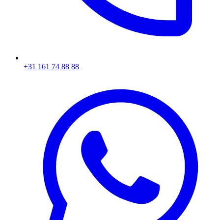
+31 161 74 88 88‬​​​​‌ ‍ ​‍​‍‌‍ ‌ ​‍‌‍‍‌‌‍‌ ‌‍‍‌‌‍ ‍​‍​‍​ ‍‍​‍​‍‌ ​ ‌‍​‌‌‍ ‍‌‍‍‌‌ ‌​‌ ‍‌​‍ ‍‌‍‍‌‌‍ ​‍​‍​‍ ​​‍​‍‌‍‍​‌ ​‍‌‍‌‌‌‍‌‍​‍​‍​ ‍‍​‍​‍‌‍‍​‌ ‌​‌ ‌​‌ ​​​ ‍‍​‍ ​‍ ‌‍ ​‌‍ ‌‍​ ‌‍​‌‌‍ ​‌‍‍​‌‍ ‌ ​ ‌ ‌​​ ‍‍​ ​ ​ ​ ​ ​ ​ ​ ​‍ ‌‍‍‌‌‍ ‍‌ ‌​‌‍‌‌‌‍ ‍‌ ‌​​‍ ‌‍‌‌‌‍‌​‌‍‍‌‌ ‌​​‍ ‌‍ ‌‌‍ ‌‍‌​‌‍‌‌​ ‌‌ ​​‌ ​‍‌‍‌‌‌ ​ ‌‍‌‌‌‍ ‍‌ ‌​‌‍​‌‌ ‌​‌‍‍‌‌‍ ‌‍ ‍​ ‍ ‌‍‍‌‌‍‌​​ ‌‌‍‌ ‌‍ ​‌‍ ‌‍​‍‌‍​‌‌‍ ​​ ‍ ‌ ‌​‌ ‍‌‌ ​​‌‍‌‌​ ‌‌‍‌ ‌‍ ​‌‍ ‌‍​‍‌‍​‌‌‍ ​​ ‍ ‌ ​​‌‍​‌‌ ‌​‌‍‍​​ ‌‌‍​ ‌‍ ‌‍ ‍‌ ‌​‌‍​‌‌‍​ ‌ ‌​​‍ ‍‌ ​​‌‍‍​‌‍ ‌‍ ‍‌‍‌‌​ ‌‍​‍‌‍​‌‌ ​ ‌‍‌‌‌‌‌‌‌ ​‍‌‍ ​​ ‌‌‍‍​‌ ‌​‌ ‌​‌ ​​​‍‌‌​ ​ ‌​​‌​‍‌‌​ ​‍‌​‌‍​‍‌‌​ ​‍‌​‌‍‌‍ ​‌‍ ‌‍​ ‌‍​‌‌‍ ​‌‍‍​‌‍ ‌ ​ ‌ ‌​​‍‌‌​ ​ ‌​​‌​ ​ ​ ​ ​ ​ ​ ​ ​‍‌‍‌‍‍‌‌‍‌​​ ‌‌‍‌ ‌‍ ​‌‍ ‌‍​‍‌‍​‌‌‍ ​​‍‌‍‌ ‌​‌ ‍‌‌ ​​‌‍‌‌​ ‌‌‍‌ ‌‍ ​‌‍ ‌‍​‍‌‍​‌‌‍ ​​‍‌‍‌ ​​‌‍​‌‌ ‌​‌‍‍​​ ‌‌‍​ ‌‍ ‌‍ ‍‌ ‌​‌‍​‌‌‍​ ‌ ‌​​‍ ‍‌ ​​‌‍‍​‌‍ ‌‍ ‍‌‍‌‌​‍‌‍‌ ​​‌‍‌‌‌ ​‍‌ ​ ‌ ​​‌‍‌‌‌‍​ ‌ ‌​‌‍‍‌‌ ‌‍‌‍‌‌​ ‌‌ ​​‌ ‌‌‌‍​‍‌‍ ​‌‍‍‌‌ ​ ‌‍‍​‌‍‌‌‌‍‌​​‍​‍‌ ‌