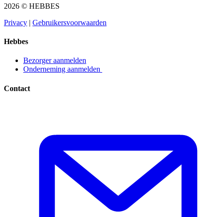
2026 © HEBBES
Privacy​​​​‌ ‍ ​‍​‍‌‍ ‌ ​‍‌‍‍‌‌‍‌ ‌‍‍‌‌‍ ‍​‍​‍​ ‍‍​‍​‍‌ ​ ‌‍​‌‌‍ ‍‌‍‍‌‌ ‌​‌ ‍‌​‍ ‍‌‍‍‌‌‍ ​‍​‍​‍ ​​‍​‍‌‍‍​‌ ​‍‌‍‌‌‌‍‌‍​‍​‍​ ‍‍​‍​‍‌‍‍​‌ ‌​‌ ‌​‌ ​​​ ‍‍​‍ ​‍ ‌‍ ​‌‍ ‌‍​ ‌‍​‌‌‍ ​‌‍‍​‌‍ ‌ ​ ‌ ‌​​ ‍‍​ ​ ​ ​ ​ ​ ​ ​ ​‍ ‌‍‍‌‌‍ ‍‌ ‌​‌‍‌‌‌‍ ‍‌ ‌​​‍ ‌‍‌‌‌‍‌​‌‍‍‌‌ ‌​​‍ ‌‍ ‌‌‍ ‌‍‌​‌‍‌‌​ ‌‌ ​​‌ ​‍‌‍‌‌‌ ​ ‌‍‌‌‌‍ ‍‌ ‌​‌‍​‌‌ ‌​‌‍‍‌‌‍ ‌‍ ‍​ ‍ ‌‍‍‌‌‍‌​​ ‌‌‍‌ ‌‍ ​‌‍ ‌‍​‍‌‍​‌‌‍ ​​ ‍ ‌ ‌​‌ ‍‌‌ ​​‌‍‌‌​ ‌‌‍‌ ‌‍ ​‌‍ ‌‍​‍‌‍​‌‌‍ ​​ ‍ ‌ ​​‌‍​‌‌ ‌​‌‍‍​​ ‌‌‍‌‍‌‍ ‌‍ ‌ ‌​‌‍‌‌‌ ​‍​‍ ‍‌‍ ​‌‍‌‌‌‍‌ ‌‍​‌‌‍ ​​‍‌‌​ ‌‌‌​​‍‌‌ ‌‍‍ ‌‍‌‌‌ ‍‌​‍‌‌​ ​ ‌​‌​​‍‌‌​ ​ ‌​‌​​‍‌‌​ ​‍​ ​‍​ ​‌​ ‍​‌‍‌‌​ ‌‍‌‍‌​‌‍‌‌‌‍‌‌​ ‌‍​ ​ ​ ‍‌​ ‌‌​ ‌​​‍‌‌​ ​‍​ ​‍​‍‌‌​ ‌‌‌​‌​​‍ ‍‌‍ ​‌‍​‌‌‍​‍‌‍‌‌‌‍ ​​ ‌‍​‍‌‍​‌‌ ​ ‌‍‌‌‌‌‌‌‌ ​‍‌‍ ​​ ‌‌‍‍​‌ ‌​‌ ‌​‌ ​​​‍‌‌​ ​ ‌​​‌​‍‌‌​ ​‍‌​‌‍​‍‌‌​ ​‍‌​‌‍‌‍ ​‌‍ ‌‍​ ‌‍​‌‌‍ ​‌‍‍​‌‍ ‌ ​ ‌ ‌​​‍‌‌​ ​ ‌​​‌​ ​ ​ ​ ​ ​ ​ ​ ​‍‌‍‌‍‍‌‌‍‌​​ ‌‌‍‌ ‌‍ ​‌‍ ‌‍​‍‌‍​‌‌‍ ​​‍‌‍‌ ‌​‌ ‍‌‌ ​​‌‍‌‌​ ‌‌‍‌ ‌‍ ​‌‍ ‌‍​‍‌‍​‌‌‍ ​​‍‌‍‌ ​​‌‍​‌‌ ‌​‌‍‍​​ ‌‌‍‌‍‌‍ ‌‍ ‌ ‌​‌‍‌‌‌ ​‍​‍ ‍‌‍ ​‌‍‌‌‌‍‌ ‌‍​‌‌‍ ​​‍‌‌​ ‌‌‌​​‍‌‌ ‌‍‍ ‌‍‌‌‌ ‍‌​‍‌‌​ ​ ‌​‌​​‍‌‌​ ​ ‌​‌​​‍‌‌​ ​‍​ ​‍​ ​‌​ ‍​‌‍‌‌​ ‌‍‌‍‌​‌‍‌‌‌‍‌‌​ ‌‍​ ​ ​ ‍‌​ ‌‌​ ‌​​‍‌‌​ ​‍​ ​‍​‍‌‌​ ‌‌‌​‌​​‍ ‍‌‍ ​‌‍​‌‌‍​‍‌‍‌‌‌‍ ​​‍‌‍‌ ​​‌‍‌‌‌ ​‍‌ ​ ‌ ​​‌‍‌‌‌‍​ ‌ ‌​‌‍‍‌‌ ‌‍‌‍‌‌​ ‌‌ ​​‌ ‌‌‌‍​‍‌‍ ​‌‍‍‌‌ ​ ‌‍‍​‌‍‌‌‌‍‌​​‍​‍‌ ‌
|
Gebruikersvoorwaarden​​​​‌ ‍ ​‍​‍‌‍ ‌ ​‍‌‍‍‌‌‍‌ ‌‍‍‌‌‍ ‍​‍​‍​ ‍‍​‍​‍‌ ​ ‌‍​‌‌‍ ‍‌‍‍‌‌ ‌​‌ ‍‌​‍ ‍‌‍‍‌‌‍ ​‍​‍​‍ ​​‍​‍‌‍‍​‌ ​‍‌‍‌‌‌‍‌‍​‍​‍​ ‍‍​‍​‍‌‍‍​‌ ‌​‌ ‌​‌ ​​​ ‍‍​‍ ​‍ ‌‍ ​‌‍ ‌‍​ ‌‍​‌‌‍ ​‌‍‍​‌‍ ‌ ​ ‌ ‌​​ ‍‍​ ​ ​ ​ ​ ​ ​ ​ ​‍ ‌‍‍‌‌‍ ‍‌ ‌​‌‍‌‌‌‍ ‍‌ ‌​​‍ ‌‍‌‌‌‍‌​‌‍‍‌‌ ‌​​‍ ‌‍ ‌‌‍ ‌‍‌​‌‍‌‌​ ‌‌ ​​‌ ​‍‌‍‌‌‌ ​ ‌‍‌‌‌‍ ‍‌ ‌​‌‍​‌‌ ‌​‌‍‍‌‌‍ ‌‍ ‍​ ‍ ‌‍‍‌‌‍‌​​ ‌‌‍‌ ‌‍ ​‌‍ ‌‍​‍‌‍​‌‌‍ ​​ ‍ ‌ ‌​‌ ‍‌‌ ​​‌‍‌‌​ ‌‌‍‌ ‌‍ ​‌‍ ‌‍​‍‌‍​‌‌‍ ​​ ‍ ‌ ​​‌‍​‌‌ ‌​‌‍‍​​ ‌‌‍‌‍‌‍ ‌‍ ‌ ‌​‌‍‌‌‌ ​‍​‍ ‍‌‍ ​‌‍‌‌‌‍‌ ‌‍​‌‌‍ ​​‍‌‌​ ‌‌‌​​‍‌‌ ‌‍‍ ‌‍‌‌‌ ‍‌​‍‌‌​ ​ ‌​‌​​‍‌‌​ ​ ‌​‌​​‍‌‌​ ​‍​ ​‍​ ​​‌‍​ ‌‍‌‍​ ‌‍​ ‌​‌‍‌​​ ​ ‌‍‌‌​ ​ ​ ​‌​ ‍‌​ ​‍​‍‌‌​ ​‍​ ​‍​‍‌‌​ ‌‌‌​‌​​‍ ‍‌‍ ​‌‍​‌‌‍​‍‌‍‌‌‌‍ ​​ ‌‍​‍‌‍​‌‌ ​ ‌‍‌‌‌‌‌‌‌ ​‍‌‍ ​​ ‌‌‍‍​‌ ‌​‌ ‌​‌ ​​​‍‌‌​ ​ ‌​​‌​‍‌‌​ ​‍‌​‌‍​‍‌‌​ ​‍‌​‌‍‌‍ ​‌‍ ‌‍​ ‌‍​‌‌‍ ​‌‍‍​‌‍ ‌ ​ ‌ ‌​​‍‌‌​ ​ ‌​​‌​ ​ ​ ​ ​ ​ ​ ​ ​‍‌‍‌‍‍‌‌‍‌​​ ‌‌‍‌ ‌‍ ​‌‍ ‌‍​‍‌‍​‌‌‍ ​​‍‌‍‌ ‌​‌ ‍‌‌ ​​‌‍‌‌​ ‌‌‍‌ ‌‍ ​‌‍ ‌‍​‍‌‍​‌‌‍ ​​‍‌‍‌ ​​‌‍​‌‌ ‌​‌‍‍​​ ‌‌‍‌‍‌‍ ‌‍ ‌ ‌​‌‍‌‌‌ ​‍​‍ ‍‌‍ ​‌‍‌‌‌‍‌ ‌‍​‌‌‍ ​​‍‌‌​ ‌‌‌​​‍‌‌ ‌‍‍ ‌‍‌‌‌ ‍‌​‍‌‌​ ​ ‌​‌​​‍‌‌​ ​ ‌​‌​​‍‌‌​ ​‍​ ​‍​ ​​‌‍​ ‌‍‌‍​ ‌‍​ ‌​‌‍‌​​ ​ ‌‍‌‌​ ​ ​ ​‌​ ‍‌​ ​‍​‍‌‌​ ​‍​ ​‍​‍‌‌​ ‌‌‌​‌​​‍ ‍‌‍ ​‌‍​‌‌‍​‍‌‍‌‌‌‍ ​​‍‌‍‌ ​​‌‍‌‌‌ ​‍‌ ​ ‌ ​​‌‍‌‌‌‍​ ‌ ‌​‌‍‍‌‌ ‌‍‌‍‌‌​ ‌‌ ​​‌ ‌‌‌‍​‍‌‍ ​‌‍‍‌‌ ​ ‌‍‍​‌‍‌‌‌‍‌​​‍​‍‌ ‌
Hebbes
Bezorger aanmelden​​​​‌ ‍ ​‍​‍‌‍ ‌ ​‍‌‍‍‌‌‍‌ ‌‍‍‌‌‍ ‍​‍​‍​ ‍‍​‍​‍‌ ​ ‌‍​‌‌‍ ‍‌‍‍‌‌ ‌​‌ ‍‌​‍ ‍‌‍‍‌‌‍ ​‍​‍​‍ ​​‍​‍‌‍‍​‌ ​‍‌‍‌‌‌‍‌‍​‍​‍​ ‍‍​‍​‍‌‍‍​‌ ‌​‌ ‌​‌ ​​​ ‍‍​‍ ​‍ ‌‍ ​‌‍ ‌‍​ ‌‍​‌‌‍ ​‌‍‍​‌‍ ‌ ​ ‌ ‌​​ ‍‍​ ​ ​ ​ ​ ​ ​ ​ ​‍ ‌‍‍‌‌‍ ‍‌ ‌​‌‍‌‌‌‍ ‍‌ ‌​​‍ ‌‍‌‌‌‍‌​‌‍‍‌‌ ‌​​‍ ‌‍ ‌‌‍ ‌‍‌​‌‍‌‌​ ‌‌ ​​‌ ​‍‌‍‌‌‌ ​ ‌‍‌‌‌‍ ‍‌ ‌​‌‍​‌‌ ‌​‌‍‍‌‌‍ ‌‍ ‍​ ‍ ‌‍‍‌‌‍‌​​ ‌‌‍‌ ‌‍ ​‌‍ ‌‍​‍‌‍​‌‌‍ ​​ ‍ ‌ ‌​‌ ‍‌‌ ​​‌‍‌‌​ ‌‌‍‌ ‌‍ ​‌‍ ‌‍​‍‌‍​‌‌‍ ​​ ‍ ‌ ​​‌‍​‌‌ ‌​‌‍‍​​ ‌‌‍‌‍‌‍ ‌‍ ‌ ‌​‌‍‌‌‌ ​‍​‍ ‍‌ ​​‌‍​‌‌‍‌ ‌‍‌‌‌ ​ ​‍‌‌​ ‌‌‌​​‍‌‌ ‌‍‍ ‌‍‌‌‌ ‍‌​‍‌‌​ ​ ‌​‌​​‍‌‌​ ​ ‌​‌​​‍‌‌​ ​‍​ ​‍​ ‌ ​ ​‌‌‍​‍‌‍​ ​ ‌‌​ ‌ ​ ​‌​ ​‍​ ‌​​ ​​‌‍‌‌​ ‍‌​‍‌‌​ ​‍​ ​‍​‍‌‌​ ‌‌‌​‌​​‍ ‍‌‍ ​‌‍​‌‌‍​‍‌‍‌‌‌‍ ​​ ‌‍​‍‌‍​‌‌ ​ ‌‍‌‌‌‌‌‌‌ ​‍‌‍ ​​ ‌‌‍‍​‌ ‌​‌ ‌​‌ ​​​‍‌‌​ ​ ‌​​‌​‍‌‌​ ​‍‌​‌‍​‍‌‌​ ​‍‌​‌‍‌‍ ​‌‍ ‌‍​ ‌‍​‌‌‍ ​‌‍‍​‌‍ ‌ ​ ‌ ‌​​‍‌‌​ ​ ‌​​‌​ ​ ​ ​ ​ ​ ​ ​ ​‍‌‍‌‍‍‌‌‍‌​​ ‌‌‍‌ ‌‍ ​‌‍ ‌‍​‍‌‍​‌‌‍ ​​‍‌‍‌ ‌​‌ ‍‌‌ ​​‌‍‌‌​ ‌‌‍‌ ‌‍ ​‌‍ ‌‍​‍‌‍​‌‌‍ ​​‍‌‍‌ ​​‌‍​‌‌ ‌​‌‍‍​​ ‌‌‍‌‍‌‍ ‌‍ ‌ ‌​‌‍‌‌‌ ​‍​‍ ‍‌ ​​‌‍​‌‌‍‌ ‌‍‌‌‌ ​ ​‍‌‌​ ‌‌‌​​‍‌‌ ‌‍‍ ‌‍‌‌‌ ‍‌​‍‌‌​ ​ ‌​‌​​‍‌‌​ ​ ‌​‌​​‍‌‌​ ​‍​ ​‍​ ‌ ​ ​‌‌‍​‍‌‍​ ​ ‌‌​ ‌ ​ ​‌​ ​‍​ ‌​​ ​​‌‍‌‌​ ‍‌​‍‌‌​ ​‍​ ​‍​‍‌‌​ ‌‌‌​‌​​‍ ‍‌‍ ​‌‍​‌‌‍​‍‌‍‌‌‌‍ ​​‍‌‍‌ ​​‌‍‌‌‌ ​‍‌ ​ ‌ ​​‌‍‌‌‌‍​ ‌ ‌​‌‍‍‌‌ ‌‍‌‍‌‌​ ‌‌ ​​‌ ‌‌‌‍​‍‌‍ ​‌‍‍‌‌ ​ ‌‍‍​‌‍‌‌‌‍‌​​‍​‍‌ ‌
Onderneming aanmelden ​​​​‌ ‍ ​‍​‍‌‍ ‌ ​‍‌‍‍‌‌‍‌ ‌‍‍‌‌‍ ‍​‍​‍​ ‍‍​‍​‍‌ ​ ‌‍​‌‌‍ ‍‌‍‍‌‌ ‌​‌ ‍‌​‍ ‍‌‍‍‌‌‍ ​‍​‍​‍ ​​‍​‍‌‍‍​‌ ​‍‌‍‌‌‌‍‌‍​‍​‍​ ‍‍​‍​‍‌‍‍​‌ ‌​‌ ‌​‌ ​​​ ‍‍​‍ ​‍ ‌‍ ​‌‍ ‌‍​ ‌‍​‌‌‍ ​‌‍‍​‌‍ ‌ ​ ‌ ‌​​ ‍‍​ ​ ​ ​ ​ ​ ​ ​ ​‍ ‌‍‍‌‌‍ ‍‌ ‌​‌‍‌‌‌‍ ‍‌ ‌​​‍ ‌‍‌‌‌‍‌​‌‍‍‌‌ ‌​​‍ ‌‍ ‌‌‍ ‌‍‌​‌‍‌‌​ ‌‌ ​​‌ ​‍‌‍‌‌‌ ​ ‌‍‌‌‌‍ ‍‌ ‌​‌‍​‌‌ ‌​‌‍‍‌‌‍ ‌‍ ‍​ ‍ ‌‍‍‌‌‍‌​​ ‌‌‍‌ ‌‍ ​‌‍ ‌‍​‍‌‍​‌‌‍ ​​ ‍ ‌ ‌​‌ ‍‌‌ ​​‌‍‌‌​ ‌‌‍‌ ‌‍ ​‌‍ ‌‍​‍‌‍​‌‌‍ ​​ ‍ ‌ ​​‌‍​‌‌ ‌​‌‍‍​​ ‌‌‍‌‍‌‍ ‌‍ ‌ ‌​‌‍‌‌‌ ​‍​‍ ‍‌ ​​‌‍​‌‌‍‌ ‌‍‌‌‌ ​ ​‍‌‌​ ‌‌‌​​‍‌‌ ‌‍‍ ‌‍‌‌‌ ‍‌​‍‌‌​ ​ ‌​‌​​‍‌‌​ ​ ‌​‌​​‍‌‌​ ​‍​ ​‍​ ‌ ​ ‌ ​ ‍‌​ ​ ​ ​‌‌‍​ ‌‍​‌​ ‌‍​ ​‌‌‍​‍​ ‌‍‌‍​ ​‍‌‌​ ​‍​ ​‍​‍‌‌​ ‌‌‌​‌​​‍ ‍‌‍ ​‌‍​‌‌‍​‍‌‍‌‌‌‍ ​​ ‌‍​‍‌‍​‌‌ ​ ‌‍‌‌‌‌‌‌‌ ​‍‌‍ ​​ ‌‌‍‍​‌ ‌​‌ ‌​‌ ​​​‍‌‌​ ​ ‌​​‌​‍‌‌​ ​‍‌​‌‍​‍‌‌​ ​‍‌​‌‍‌‍ ​‌‍ ‌‍​ ‌‍​‌‌‍ ​‌‍‍​‌‍ ‌ ​ ‌ ‌​​‍‌‌​ ​ ‌​​‌​ ​ ​ ​ ​ ​ ​ ​ ​‍‌‍‌‍‍‌‌‍‌​​ ‌‌‍‌ ‌‍ ​‌‍ ‌‍​‍‌‍​‌‌‍ ​​‍‌‍‌ ‌​‌ ‍‌‌ ​​‌‍‌‌​ ‌‌‍‌ ‌‍ ​‌‍ ‌‍​‍‌‍​‌‌‍ ​​‍‌‍‌ ​​‌‍​‌‌ ‌​‌‍‍​​ ‌‌‍‌‍‌‍ ‌‍ ‌ ‌​‌‍‌‌‌ ​‍​‍ ‍‌ ​​‌‍​‌‌‍‌ ‌‍‌‌‌ ​ ​‍‌‌​ ‌‌‌​​‍‌‌ ‌‍‍ ‌‍‌‌‌ ‍‌​‍‌‌​ ​ ‌​‌​​‍‌‌​ ​ ‌​‌​​‍‌‌​ ​‍​ ​‍​ ‌ ​ ‌ ​ ‍‌​ ​ ​ ​‌‌‍​ ‌‍​‌​ ‌‍​ ​‌‌‍​‍​ ‌‍‌‍​ ​‍‌‌​ ​‍​ ​‍​‍‌‌​ ‌‌‌​‌​​‍ ‍‌‍ ​‌‍​‌‌‍​‍‌‍‌‌‌‍ ​​‍‌‍‌ ​​‌‍‌‌‌ ​‍‌ ​ ‌ ​​‌‍‌‌‌‍​ ‌ ‌​‌‍‍‌‌ ‌‍‌‍‌‌​ ‌‌ ​​‌ ‌‌‌‍​‍‌‍ ​‌‍‍‌‌ ​ ‌‍‍​‌‍‌‌‌‍‌​​‍​‍‌ ‌
Contact