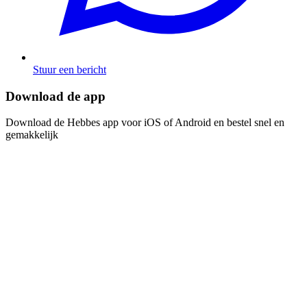
Stuur een bericht
Download de app​​​​‌ ‍ ​‍​‍‌‍ ‌ ​‍‌‍‍‌‌‍‌ ‌‍‍‌‌‍ ‍​‍​‍​ ‍‍​‍​‍‌ ​ ‌‍​‌‌‍ ‍‌‍‍‌‌ ‌​‌ ‍‌​‍ ‍‌‍‍‌‌‍ ​‍​‍​‍ ​​‍​‍‌‍‍​‌ ​‍‌‍‌‌‌‍‌‍​‍​‍​ ‍‍​‍​‍‌‍‍​‌ ‌​‌ ‌​‌ ​​​ ‍‍​‍ ​‍ ‌‍ ​‌‍ ‌‍​ ‌‍​‌‌‍ ​‌‍‍​‌‍ ‌ ​ ‌ ‌​​ ‍‍​ ​ ​ ​ ​ ​ ​ ​ ​‍ ‌‍‍‌‌‍ ‍‌ ‌​‌‍‌‌‌‍ ‍‌ ‌​​‍ ‌‍‌‌‌‍‌​‌‍‍‌‌ ‌​​‍ ‌‍ ‌‌‍ ‌‍‌​‌‍‌‌​ ‌‌ ​​‌ ​‍‌‍‌‌‌ ​ ‌‍‌‌‌‍ ‍‌ ‌​‌‍​‌‌ ‌​‌‍‍‌‌‍ ‌‍ ‍​ ‍ ‌‍‍‌‌‍‌​​ ‌‌‍‌ ‌‍ ​‌‍ ‌‍​‍‌‍​‌‌‍ ​​ ‍ ‌ ‌​‌ ‍‌‌ ​​‌‍‌‌​ ‌‌‍‌ ‌‍ ​‌‍ ‌‍​‍‌‍​‌‌‍ ​​ ‍ ‌ ​​‌‍​‌‌ ‌​‌‍‍​​ ‌‌‍‌‍‌‍ ‌‍ ‌ ‌​‌‍‌‌‌ ​‍​‍ ‍‌‍​‌‌ ​​‌ ​​‌​‌​‌‍ ‌ ‌ ‌‍ ‍‌‍ ​‌‍ ‌‍​‌‌‍‌​​‍ ‍‌ ‌​‌‍‍‌‌ ‌​‌‍ ​‌‍‌‌​ ‌‍​‍‌‍​‌‌ ​ ‌‍‌‌‌‌‌‌‌ ​‍‌‍ ​​ ‌‌‍‍​‌ ‌​‌ ‌​‌ ​​​‍‌‌​ ​ ‌​​‌​‍‌‌​ ​‍‌​‌‍​‍‌‌​ ​‍‌​‌‍‌‍ ​‌‍ ‌‍​ ‌‍​‌‌‍ ​‌‍‍​‌‍ ‌ ​ ‌ ‌​​‍‌‌​ ​ ‌​​‌​ ​ ​ ​ ​ ​ ​ ​ ​‍‌‍‌‍‍‌‌‍‌​​ ‌‌‍‌ ‌‍ ​‌‍ ‌‍​‍‌‍​‌‌‍ ​​‍‌‍‌ ‌​‌ ‍‌‌ ​​‌‍‌‌​ ‌‌‍‌ ‌‍ ​‌‍ ‌‍​‍‌‍​‌‌‍ ​​‍‌‍‌ ​​‌‍​‌‌ ‌​‌‍‍​​ ‌‌‍‌‍‌‍ ‌‍ ‌ ‌​‌‍‌‌‌ ​‍​‍ ‍‌‍​‌‌ ​​‌ ​​‌​‌​‌‍ ‌ ‌ ‌‍ ‍‌‍ ​‌‍ ‌‍​‌‌‍‌​​‍ ‍‌ ‌​‌‍‍‌‌ ‌​‌‍ ​‌‍‌‌​‍‌‍‌ ​​‌‍‌‌‌ ​‍‌ ​ ‌ ​​‌‍‌‌‌‍​ ‌ ‌​‌‍‍‌‌ ‌‍‌‍‌‌​ ‌‌ ​​‌ ‌‌‌‍​‍‌‍ ​‌‍‍‌‌ ​ ‌‍‍​‌‍‌‌‌‍‌​​‍​‍‌ ‌
Download de Hebbes app voor iOS of Android en bestel snel en
gemakkelijk​​​​‌ ‍ ​‍​‍‌‍ ‌ ​‍‌‍‍‌‌‍‌ ‌‍‍‌‌‍ ‍​‍​‍​ ‍‍​‍​‍‌ ​ ‌‍​‌‌‍ ‍‌‍‍‌‌ ‌​‌ ‍‌​‍ ‍‌‍‍‌‌‍ ​‍​‍​‍ ​​‍​‍‌‍‍​‌ ​‍‌‍‌‌‌‍‌‍​‍​‍​ ‍‍​‍​‍‌‍‍​‌ ‌​‌ ‌​‌ ​​​ ‍‍​‍ ​‍ ‌‍ ​‌‍ ‌‍​ ‌‍​‌‌‍ ​‌‍‍​‌‍ ‌ ​ ‌ ‌​​ ‍‍​ ​ ​ ​ ​ ​ ​ ​ ​‍ ‌‍‍‌‌‍ ‍‌ ‌​‌‍‌‌‌‍ ‍‌ ‌​​‍ ‌‍‌‌‌‍‌​‌‍‍‌‌ ‌​​‍ ‌‍ ‌‌‍ ‌‍‌​‌‍‌‌​ ‌‌ ​​‌ ​‍‌‍‌‌‌ ​ ‌‍‌‌‌‍ ‍‌ ‌​‌‍​‌‌ ‌​‌‍‍‌‌‍ ‌‍ ‍​ ‍ ‌‍‍‌‌‍‌​​ ‌‌‍‌ ‌‍ ​‌‍ ‌‍​‍‌‍​‌‌‍ ​​ ‍ ‌ ‌​‌ ‍‌‌ ​​‌‍‌‌​ ‌‌‍‌ ‌‍ ​‌‍ ‌‍​‍‌‍​‌‌‍ ​​ ‍ ‌ ​​‌‍​‌‌ ‌​‌‍‍​​ ‌‌‍‌‍‌‍ ‌‍ ‌ ‌​‌‍‌‌‌ ​‍​‍ ‍‌‍​‌‌ ​​‌ ​​‌​‌​‌‍ ‌ ‌ ‌‍ ‍‌‍ ​‌‍ ‌‍​‌‌‍‌​​‍ ‍‌‍‌​‌‍‌‌‌ ​ ‌‍​ ‌ ​‍‌‍‍‌‌ ​​‌ ‌​‌‍‍‌‌‍ ‌‍ ‍​ ‌‍​‍‌‍​‌‌ ​ ‌‍‌‌‌‌‌‌‌ ​‍‌‍ ​​ ‌‌‍‍​‌ ‌​‌ ‌​‌ ​​​‍‌‌​ ​ ‌​​‌​‍‌‌​ ​‍‌​‌‍​‍‌‌​ ​‍‌​‌‍‌‍ ​‌‍ ‌‍​ ‌‍​‌‌‍ ​‌‍‍​‌‍ ‌ ​ ‌ ‌​​‍‌‌​ ​ ‌​​‌​ ​ ​ ​ ​ ​ ​ ​ ​‍‌‍‌‍‍‌‌‍‌​​ ‌‌‍‌ ‌‍ ​‌‍ ‌‍​‍‌‍​‌‌‍ ​​‍‌‍‌ ‌​‌ ‍‌‌ ​​‌‍‌‌​ ‌‌‍‌ ‌‍ ​‌‍ ‌‍​‍‌‍​‌‌‍ ​​‍‌‍‌ ​​‌‍​‌‌ ‌​‌‍‍​​ ‌‌‍‌‍‌‍ ‌‍ ‌ ‌​‌‍‌‌‌ ​‍​‍ ‍‌‍​‌‌ ​​‌ ​​‌​‌​‌‍ ‌ ‌ ‌‍ ‍‌‍ ​‌‍ ‌‍​‌‌‍‌​​‍ ‍‌‍‌​‌‍‌‌‌ ​ ‌‍​ ‌ ​‍‌‍‍‌‌ ​​‌ ‌​‌‍‍‌‌‍ ‌‍ ‍​‍‌‍‌ ​​‌‍‌‌‌ ​‍‌ ​ ‌ ​​‌‍‌‌‌‍​ ‌ ‌​‌‍‍‌‌ ‌‍‌‍‌‌​ ‌‌ ​​‌ ‌‌‌‍​‍‌‍ ​‌‍‍‌‌ ​ ‌‍‍​‌‍‌‌‌‍‌​​‍​‍‌ ‌