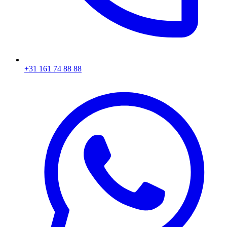
+31 161 74 88 88‬​​​​‌ ‍ ​‍​‍‌‍ ‌ ​‍‌‍‍‌‌‍‌ ‌‍‍‌‌‍ ‍​‍​‍​ ‍‍​‍​‍‌ ​ ‌‍​‌‌‍ ‍‌‍‍‌‌ ‌​‌ ‍‌​‍ ‍‌‍‍‌‌‍ ​‍​‍​‍ ​​‍​‍‌‍‍​‌ ​‍‌‍‌‌‌‍‌‍​‍​‍​ ‍‍​‍​‍‌‍‍​‌ ‌​‌ ‌​‌ ​​​ ‍‍​‍ ​‍ ‌‍ ​‌‍ ‌‍​ ‌‍​‌‌‍ ​‌‍‍​‌‍ ‌ ​ ‌ ‌​​ ‍‍​ ​ ​ ​ ​ ​ ​ ​ ​‍ ‌‍‍‌‌‍ ‍‌ ‌​‌‍‌‌‌‍ ‍‌ ‌​​‍ ‌‍‌‌‌‍‌​‌‍‍‌‌ ‌​​‍ ‌‍ ‌‌‍ ‌‍‌​‌‍‌‌​ ‌‌ ​​‌ ​‍‌‍‌‌‌ ​ ‌‍‌‌‌‍ ‍‌ ‌​‌‍​‌‌ ‌​‌‍‍‌‌‍ ‌‍ ‍​ ‍ ‌‍‍‌‌‍‌​​ ‌‌‍‌ ‌‍ ​‌‍ ‌‍​‍‌‍​‌‌‍ ​​ ‍ ‌ ‌​‌ ‍‌‌ ​​‌‍‌‌​ ‌‌‍‌ ‌‍ ​‌‍ ‌‍​‍‌‍​‌‌‍ ​​ ‍ ‌ ​​‌‍​‌‌ ‌​‌‍‍​​ ‌‌‍​ ‌‍ ‌‍ ‍‌ ‌​‌‍​‌‌‍​ ‌ ‌​​‍ ‍‌ ​​‌‍‍​‌‍ ‌‍ ‍‌‍‌‌​ ‌‍​‍‌‍​‌‌ ​ ‌‍‌‌‌‌‌‌‌ ​‍‌‍ ​​ ‌‌‍‍​‌ ‌​‌ ‌​‌ ​​​‍‌‌​ ​ ‌​​‌​‍‌‌​ ​‍‌​‌‍​‍‌‌​ ​‍‌​‌‍‌‍ ​‌‍ ‌‍​ ‌‍​‌‌‍ ​‌‍‍​‌‍ ‌ ​ ‌ ‌​​‍‌‌​ ​ ‌​​‌​ ​ ​ ​ ​ ​ ​ ​ ​‍‌‍‌‍‍‌‌‍‌​​ ‌‌‍‌ ‌‍ ​‌‍ ‌‍​‍‌‍​‌‌‍ ​​‍‌‍‌ ‌​‌ ‍‌‌ ​​‌‍‌‌​ ‌‌‍‌ ‌‍ ​‌‍ ‌‍​‍‌‍​‌‌‍ ​​‍‌‍‌ ​​‌‍​‌‌ ‌​‌‍‍​​ ‌‌‍​ ‌‍ ‌‍ ‍‌ ‌​‌‍​‌‌‍​ ‌ ‌​​‍ ‍‌ ​​‌‍‍​‌‍ ‌‍ ‍‌‍‌‌​‍‌‍‌ ​​‌‍‌‌‌ ​‍‌ ​ ‌ ​​‌‍‌‌‌‍​ ‌ ‌​‌‍‍‌‌ ‌‍‌‍‌‌​ ‌‌ ​​‌ ‌‌‌‍​‍‌‍ ​‌‍‍‌‌ ​ ‌‍‍​‌‍‌‌‌‍‌​​‍​‍‌ ‌