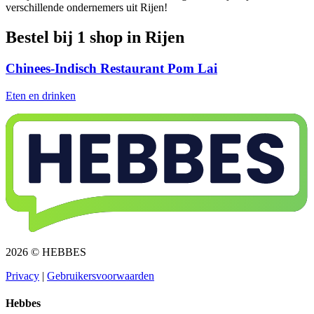
verschillende ondernemers uit Rijen!
Bestel bij 1 shop in Rijen
Chinees-Indisch Restaurant Pom Lai
Eten en drinken
2026 © HEBBES
Privacy​​​​‌ ‍ ​‍​‍‌‍ ‌ ​‍‌‍‍‌‌‍‌ ‌‍‍‌‌‍ ‍​‍​‍​ ‍‍​‍​‍‌ ​ ‌‍​‌‌‍ ‍‌‍‍‌‌ ‌​‌ ‍‌​‍ ‍‌‍‍‌‌‍ ​‍​‍​‍ ​​‍​‍‌‍‍​‌ ​‍‌‍‌‌‌‍‌‍​‍​‍​ ‍‍​‍​‍‌‍‍​‌ ‌​‌ ‌​‌ ​​​ ‍‍​‍ ​‍ ‌‍ ​‌‍ ‌‍​ ‌‍​‌‌‍ ​‌‍‍​‌‍ ‌ ​ ‌ ‌​​ ‍‍​ ​ ​ ​ ​ ​ ​ ​ ​‍ ‌‍‍‌‌‍ ‍‌ ‌​‌‍‌‌‌‍ ‍‌ ‌​​‍ ‌‍‌‌‌‍‌​‌‍‍‌‌ ‌​​‍ ‌‍ ‌‌‍ ‌‍‌​‌‍‌‌​ ‌‌ ​​‌ ​‍‌‍‌‌‌ ​ ‌‍‌‌‌‍ ‍‌ ‌​‌‍​‌‌ ‌​‌‍‍‌‌‍ ‌‍ ‍​ ‍ ‌‍‍‌‌‍‌​​ ‌‌‍‌ ‌‍ ​‌‍ ‌‍​‍‌‍​‌‌‍ ​​ ‍ ‌ ‌​‌ ‍‌‌ ​​‌‍‌‌​ ‌‌‍‌ ‌‍ ​‌‍ ‌‍​‍‌‍​‌‌‍ ​​ ‍ ‌ ​​‌‍​‌‌ ‌​‌‍‍​​ ‌‌‍‌‍‌‍ ‌‍ ‌ ‌​‌‍‌‌‌ ​‍​‍ ‍‌‍ ​‌‍‌‌‌‍‌ ‌‍​‌‌‍ ​​‍‌‌​ ‌‌‌​​‍‌‌ ‌‍‍ ‌‍‌‌‌ ‍‌​‍‌‌​ ​ ‌​‌​​‍‌‌​ ​ ‌​‌​​‍‌‌​ ​‍​ ​‍​ ​‌​ ‍​‌‍‌‌​ ‌‍‌‍‌​‌‍‌‌‌‍‌‌​ ‌‍​ ​ ​ ‍‌​ ‌‌​ ‌​​‍‌‌​ ​‍​ ​‍​‍‌‌​ ‌‌‌​‌​​‍ ‍‌‍ ​‌‍​‌‌‍​‍‌‍‌‌‌‍ ​​ ‌‍​‍‌‍​‌‌ ​ ‌‍‌‌‌‌‌‌‌ ​‍‌‍ ​​ ‌‌‍‍​‌ ‌​‌ ‌​‌ ​​​‍‌‌​ ​ ‌​​‌​‍‌‌​ ​‍‌​‌‍​‍‌‌​ ​‍‌​‌‍‌‍ ​‌‍ ‌‍​ ‌‍​‌‌‍ ​‌‍‍​‌‍ ‌ ​ ‌ ‌​​‍‌‌​ ​ ‌​​‌​ ​ ​ ​ ​ ​ ​ ​ ​‍‌‍‌‍‍‌‌‍‌​​ ‌‌‍‌ ‌‍ ​‌‍ ‌‍​‍‌‍​‌‌‍ ​​‍‌‍‌ ‌​‌ ‍‌‌ ​​‌‍‌‌​ ‌‌‍‌ ‌‍ ​‌‍ ‌‍​‍‌‍​‌‌‍ ​​‍‌‍‌ ​​‌‍​‌‌ ‌​‌‍‍​​ ‌‌‍‌‍‌‍ ‌‍ ‌ ‌​‌‍‌‌‌ ​‍​‍ ‍‌‍ ​‌‍‌‌‌‍‌ ‌‍​‌‌‍ ​​‍‌‌​ ‌‌‌​​‍‌‌ ‌‍‍ ‌‍‌‌‌ ‍‌​‍‌‌​ ​ ‌​‌​​‍‌‌​ ​ ‌​‌​​‍‌‌​ ​‍​ ​‍​ ​‌​ ‍​‌‍‌‌​ ‌‍‌‍‌​‌‍‌‌‌‍‌‌​ ‌‍​ ​ ​ ‍‌​ ‌‌​ ‌​​‍‌‌​ ​‍​ ​‍​‍‌‌​ ‌‌‌​‌​​‍ ‍‌‍ ​‌‍​‌‌‍​‍‌‍‌‌‌‍ ​​‍‌‍‌ ​​‌‍‌‌‌ ​‍‌ ​ ‌ ​​‌‍‌‌‌‍​ ‌ ‌​‌‍‍‌‌ ‌‍‌‍‌‌​ ‌‌ ​​‌ ‌‌‌‍​‍‌‍ ​‌‍‍‌‌ ​ ‌‍‍​‌‍‌‌‌‍‌​​‍​‍‌ ‌
|
Gebruikersvoorwaarden​​​​‌ ‍ ​‍​‍‌‍ ‌ ​‍‌‍‍‌‌‍‌ ‌‍‍‌‌‍ ‍​‍​‍​ ‍‍​‍​‍‌ ​ ‌‍​‌‌‍ ‍‌‍‍‌‌ ‌​‌ ‍‌​‍ ‍‌‍‍‌‌‍ ​‍​‍​‍ ​​‍​‍‌‍‍​‌ ​‍‌‍‌‌‌‍‌‍​‍​‍​ ‍‍​‍​‍‌‍‍​‌ ‌​‌ ‌​‌ ​​​ ‍‍​‍ ​‍ ‌‍ ​‌‍ ‌‍​ ‌‍​‌‌‍ ​‌‍‍​‌‍ ‌ ​ ‌ ‌​​ ‍‍​ ​ ​ ​ ​ ​ ​ ​ ​‍ ‌‍‍‌‌‍ ‍‌ ‌​‌‍‌‌‌‍ ‍‌ ‌​​‍ ‌‍‌‌‌‍‌​‌‍‍‌‌ ‌​​‍ ‌‍ ‌‌‍ ‌‍‌​‌‍‌‌​ ‌‌ ​​‌ ​‍‌‍‌‌‌ ​ ‌‍‌‌‌‍ ‍‌ ‌​‌‍​‌‌ ‌​‌‍‍‌‌‍ ‌‍ ‍​ ‍ ‌‍‍‌‌‍‌​​ ‌‌‍‌ ‌‍ ​‌‍ ‌‍​‍‌‍​‌‌‍ ​​ ‍ ‌ ‌​‌ ‍‌‌ ​​‌‍‌‌​ ‌‌‍‌ ‌‍ ​‌‍ ‌‍​‍‌‍​‌‌‍ ​​ ‍ ‌ ​​‌‍​‌‌ ‌​‌‍‍​​ ‌‌‍‌‍‌‍ ‌‍ ‌ ‌​‌‍‌‌‌ ​‍​‍ ‍‌‍ ​‌‍‌‌‌‍‌ ‌‍​‌‌‍ ​​‍‌‌​ ‌‌‌​​‍‌‌ ‌‍‍ ‌‍‌‌‌ ‍‌​‍‌‌​ ​ ‌​‌​​‍‌‌​ ​ ‌​‌​​‍‌‌​ ​‍​ ​‍​ ​​‌‍​ ‌‍‌‍​ ‌‍​ ‌​‌‍‌​​ ​ ‌‍‌‌​ ​ ​ ​‌​ ‍‌​ ​‍​‍‌‌​ ​‍​ ​‍​‍‌‌​ ‌‌‌​‌​​‍ ‍‌‍ ​‌‍​‌‌‍​‍‌‍‌‌‌‍ ​​ ‌‍​‍‌‍​‌‌ ​ ‌‍‌‌‌‌‌‌‌ ​‍‌‍ ​​ ‌‌‍‍​‌ ‌​‌ ‌​‌ ​​​‍‌‌​ ​ ‌​​‌​‍‌‌​ ​‍‌​‌‍​‍‌‌​ ​‍‌​‌‍‌‍ ​‌‍ ‌‍​ ‌‍​‌‌‍ ​‌‍‍​‌‍ ‌ ​ ‌ ‌​​‍‌‌​ ​ ‌​​‌​ ​ ​ ​ ​ ​ ​ ​ ​‍‌‍‌‍‍‌‌‍‌​​ ‌‌‍‌ ‌‍ ​‌‍ ‌‍​‍‌‍​‌‌‍ ​​‍‌‍‌ ‌​‌ ‍‌‌ ​​‌‍‌‌​ ‌‌‍‌ ‌‍ ​‌‍ ‌‍​‍‌‍​‌‌‍ ​​‍‌‍‌ ​​‌‍​‌‌ ‌​‌‍‍​​ ‌‌‍‌‍‌‍ ‌‍ ‌ ‌​‌‍‌‌‌ ​‍​‍ ‍‌‍ ​‌‍‌‌‌‍‌ ‌‍​‌‌‍ ​​‍‌‌​ ‌‌‌​​‍‌‌ ‌‍‍ ‌‍‌‌‌ ‍‌​‍‌‌​ ​ ‌​‌​​‍‌‌​ ​ ‌​‌​​‍‌‌​ ​‍​ ​‍​ ​​‌‍​ ‌‍‌‍​ ‌‍​ ‌​‌‍‌​​ ​ ‌‍‌‌​ ​ ​ ​‌​ ‍‌​ ​‍​‍‌‌​ ​‍​ ​‍​‍‌‌​ ‌‌‌​‌​​‍ ‍‌‍ ​‌‍​‌‌‍​‍‌‍‌‌‌‍ ​​‍‌‍‌ ​​‌‍‌‌‌ ​‍‌ ​ ‌ ​​‌‍‌‌‌‍​ ‌ ‌​‌‍‍‌‌ ‌‍‌‍‌‌​ ‌‌ ​​‌ ‌‌‌‍​‍‌‍ ​‌‍‍‌‌ ​ ‌‍‍​‌‍‌‌‌‍‌​​‍​‍‌ ‌
Hebbes