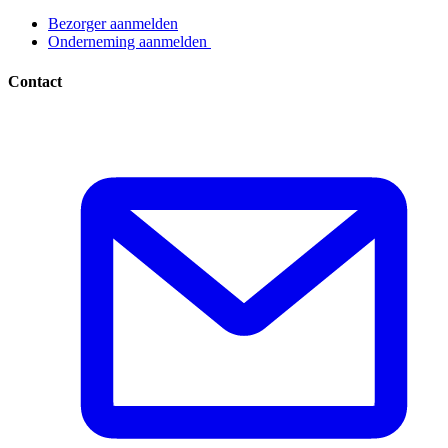
Bezorger aanmelden​​​​‌ ‍ ​‍​‍‌‍ ‌ ​‍‌‍‍‌‌‍‌ ‌‍‍‌‌‍ ‍​‍​‍​ ‍‍​‍​‍‌ ​ ‌‍​‌‌‍ ‍‌‍‍‌‌ ‌​‌ ‍‌​‍ ‍‌‍‍‌‌‍ ​‍​‍​‍ ​​‍​‍‌‍‍​‌ ​‍‌‍‌‌‌‍‌‍​‍​‍​ ‍‍​‍​‍‌‍‍​‌ ‌​‌ ‌​‌ ​​​ ‍‍​‍ ​‍ ‌‍ ​‌‍ ‌‍​ ‌‍​‌‌‍ ​‌‍‍​‌‍ ‌ ​ ‌ ‌​​ ‍‍​ ​ ​ ​ ​ ​ ​ ​ ​‍ ‌‍‍‌‌‍ ‍‌ ‌​‌‍‌‌‌‍ ‍‌ ‌​​‍ ‌‍‌‌‌‍‌​‌‍‍‌‌ ‌​​‍ ‌‍ ‌‌‍ ‌‍‌​‌‍‌‌​ ‌‌ ​​‌ ​‍‌‍‌‌‌ ​ ‌‍‌‌‌‍ ‍‌ ‌​‌‍​‌‌ ‌​‌‍‍‌‌‍ ‌‍ ‍​ ‍ ‌‍‍‌‌‍‌​​ ‌‌‍‌ ‌‍ ​‌‍ ‌‍​‍‌‍​‌‌‍ ​​ ‍ ‌ ‌​‌ ‍‌‌ ​​‌‍‌‌​ ‌‌‍‌ ‌‍ ​‌‍ ‌‍​‍‌‍​‌‌‍ ​​ ‍ ‌ ​​‌‍​‌‌ ‌​‌‍‍​​ ‌‌‍‌‍‌‍ ‌‍ ‌ ‌​‌‍‌‌‌ ​‍​‍ ‍‌ ​​‌‍​‌‌‍‌ ‌‍‌‌‌ ​ ​‍‌‌​ ‌‌‌​​‍‌‌ ‌‍‍ ‌‍‌‌‌ ‍‌​‍‌‌​ ​ ‌​‌​​‍‌‌​ ​ ‌​‌​​‍‌‌​ ​‍​ ​‍​ ‌ ​ ​‌‌‍​‍‌‍​ ​ ‌‌​ ‌ ​ ​‌​ ​‍​ ‌​​ ​​‌‍‌‌​ ‍‌​‍‌‌​ ​‍​ ​‍​‍‌‌​ ‌‌‌​‌​​‍ ‍‌‍ ​‌‍​‌‌‍​‍‌‍‌‌‌‍ ​​ ‌‍​‍‌‍​‌‌ ​ ‌‍‌‌‌‌‌‌‌ ​‍‌‍ ​​ ‌‌‍‍​‌ ‌​‌ ‌​‌ ​​​‍‌‌​ ​ ‌​​‌​‍‌‌​ ​‍‌​‌‍​‍‌‌​ ​‍‌​‌‍‌‍ ​‌‍ ‌‍​ ‌‍​‌‌‍ ​‌‍‍​‌‍ ‌ ​ ‌ ‌​​‍‌‌​ ​ ‌​​‌​ ​ ​ ​ ​ ​ ​ ​ ​‍‌‍‌‍‍‌‌‍‌​​ ‌‌‍‌ ‌‍ ​‌‍ ‌‍​‍‌‍​‌‌‍ ​​‍‌‍‌ ‌​‌ ‍‌‌ ​​‌‍‌‌​ ‌‌‍‌ ‌‍ ​‌‍ ‌‍​‍‌‍​‌‌‍ ​​‍‌‍‌ ​​‌‍​‌‌ ‌​‌‍‍​​ ‌‌‍‌‍‌‍ ‌‍ ‌ ‌​‌‍‌‌‌ ​‍​‍ ‍‌ ​​‌‍​‌‌‍‌ ‌‍‌‌‌ ​ ​‍‌‌​ ‌‌‌​​‍‌‌ ‌‍‍ ‌‍‌‌‌ ‍‌​‍‌‌​ ​ ‌​‌​​‍‌‌​ ​ ‌​‌​​‍‌‌​ ​‍​ ​‍​ ‌ ​ ​‌‌‍​‍‌‍​ ​ ‌‌​ ‌ ​ ​‌​ ​‍​ ‌​​ ​​‌‍‌‌​ ‍‌​‍‌‌​ ​‍​ ​‍​‍‌‌​ ‌‌‌​‌​​‍ ‍‌‍ ​‌‍​‌‌‍​‍‌‍‌‌‌‍ ​​‍‌‍‌ ​​‌‍‌‌‌ ​‍‌ ​ ‌ ​​‌‍‌‌‌‍​ ‌ ‌​‌‍‍‌‌ ‌‍‌‍‌‌​ ‌‌ ​​‌ ‌‌‌‍​‍‌‍ ​‌‍‍‌‌ ​ ‌‍‍​‌‍‌‌‌‍‌​​‍​‍‌ ‌
Onderneming aanmelden ​​​​‌ ‍ ​‍​‍‌‍ ‌ ​‍‌‍‍‌‌‍‌ ‌‍‍‌‌‍ ‍​‍​‍​ ‍‍​‍​‍‌ ​ ‌‍​‌‌‍ ‍‌‍‍‌‌ ‌​‌ ‍‌​‍ ‍‌‍‍‌‌‍ ​‍​‍​‍ ​​‍​‍‌‍‍​‌ ​‍‌‍‌‌‌‍‌‍​‍​‍​ ‍‍​‍​‍‌‍‍​‌ ‌​‌ ‌​‌ ​​​ ‍‍​‍ ​‍ ‌‍ ​‌‍ ‌‍​ ‌‍​‌‌‍ ​‌‍‍​‌‍ ‌ ​ ‌ ‌​​ ‍‍​ ​ ​ ​ ​ ​ ​ ​ ​‍ ‌‍‍‌‌‍ ‍‌ ‌​‌‍‌‌‌‍ ‍‌ ‌​​‍ ‌‍‌‌‌‍‌​‌‍‍‌‌ ‌​​‍ ‌‍ ‌‌‍ ‌‍‌​‌‍‌‌​ ‌‌ ​​‌ ​‍‌‍‌‌‌ ​ ‌‍‌‌‌‍ ‍‌ ‌​‌‍​‌‌ ‌​‌‍‍‌‌‍ ‌‍ ‍​ ‍ ‌‍‍‌‌‍‌​​ ‌‌‍‌ ‌‍ ​‌‍ ‌‍​‍‌‍​‌‌‍ ​​ ‍ ‌ ‌​‌ ‍‌‌ ​​‌‍‌‌​ ‌‌‍‌ ‌‍ ​‌‍ ‌‍​‍‌‍​‌‌‍ ​​ ‍ ‌ ​​‌‍​‌‌ ‌​‌‍‍​​ ‌‌‍‌‍‌‍ ‌‍ ‌ ‌​‌‍‌‌‌ ​‍​‍ ‍‌ ​​‌‍​‌‌‍‌ ‌‍‌‌‌ ​ ​‍‌‌​ ‌‌‌​​‍‌‌ ‌‍‍ ‌‍‌‌‌ ‍‌​‍‌‌​ ​ ‌​‌​​‍‌‌​ ​ ‌​‌​​‍‌‌​ ​‍​ ​‍​ ‌ ​ ‌ ​ ‍‌​ ​ ​ ​‌‌‍​ ‌‍​‌​ ‌‍​ ​‌‌‍​‍​ ‌‍‌‍​ ​‍‌‌​ ​‍​ ​‍​‍‌‌​ ‌‌‌​‌​​‍ ‍‌‍ ​‌‍​‌‌‍​‍‌‍‌‌‌‍ ​​ ‌‍​‍‌‍​‌‌ ​ ‌‍‌‌‌‌‌‌‌ ​‍‌‍ ​​ ‌‌‍‍​‌ ‌​‌ ‌​‌ ​​​‍‌‌​ ​ ‌​​‌​‍‌‌​ ​‍‌​‌‍​‍‌‌​ ​‍‌​‌‍‌‍ ​‌‍ ‌‍​ ‌‍​‌‌‍ ​‌‍‍​‌‍ ‌ ​ ‌ ‌​​‍‌‌​ ​ ‌​​‌​ ​ ​ ​ ​ ​ ​ ​ ​‍‌‍‌‍‍‌‌‍‌​​ ‌‌‍‌ ‌‍ ​‌‍ ‌‍​‍‌‍​‌‌‍ ​​‍‌‍‌ ‌​‌ ‍‌‌ ​​‌‍‌‌​ ‌‌‍‌ ‌‍ ​‌‍ ‌‍​‍‌‍​‌‌‍ ​​‍‌‍‌ ​​‌‍​‌‌ ‌​‌‍‍​​ ‌‌‍‌‍‌‍ ‌‍ ‌ ‌​‌‍‌‌‌ ​‍​‍ ‍‌ ​​‌‍​‌‌‍‌ ‌‍‌‌‌ ​ ​‍‌‌​ ‌‌‌​​‍‌‌ ‌‍‍ ‌‍‌‌‌ ‍‌​‍‌‌​ ​ ‌​‌​​‍‌‌​ ​ ‌​‌​​‍‌‌​ ​‍​ ​‍​ ‌ ​ ‌ ​ ‍‌​ ​ ​ ​‌‌‍​ ‌‍​‌​ ‌‍​ ​‌‌‍​‍​ ‌‍‌‍​ ​‍‌‌​ ​‍​ ​‍​‍‌‌​ ‌‌‌​‌​​‍ ‍‌‍ ​‌‍​‌‌‍​‍‌‍‌‌‌‍ ​​‍‌‍‌ ​​‌‍‌‌‌ ​‍‌ ​ ‌ ​​‌‍‌‌‌‍​ ‌ ‌​‌‍‍‌‌ ‌‍‌‍‌‌​ ‌‌ ​​‌ ‌‌‌‍​‍‌‍ ​‌‍‍‌‌ ​ ‌‍‍​‌‍‌‌‌‍‌​​‍​‍‌ ‌
Contact