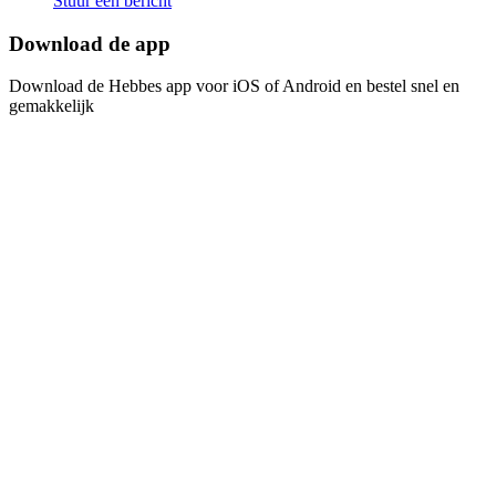
Stuur een bericht
Download de app​​​​‌ ‍ ​‍​‍‌‍ ‌ ​‍‌‍‍‌‌‍‌ ‌‍‍‌‌‍ ‍​‍​‍​ ‍‍​‍​‍‌ ​ ‌‍​‌‌‍ ‍‌‍‍‌‌ ‌​‌ ‍‌​‍ ‍‌‍‍‌‌‍ ​‍​‍​‍ ​​‍​‍‌‍‍​‌ ​‍‌‍‌‌‌‍‌‍​‍​‍​ ‍‍​‍​‍‌‍‍​‌ ‌​‌ ‌​‌ ​​​ ‍‍​‍ ​‍ ‌‍ ​‌‍ ‌‍​ ‌‍​‌‌‍ ​‌‍‍​‌‍ ‌ ​ ‌ ‌​​ ‍‍​ ​ ​ ​ ​ ​ ​ ​ ​‍ ‌‍‍‌‌‍ ‍‌ ‌​‌‍‌‌‌‍ ‍‌ ‌​​‍ ‌‍‌‌‌‍‌​‌‍‍‌‌ ‌​​‍ ‌‍ ‌‌‍ ‌‍‌​‌‍‌‌​ ‌‌ ​​‌ ​‍‌‍‌‌‌ ​ ‌‍‌‌‌‍ ‍‌ ‌​‌‍​‌‌ ‌​‌‍‍‌‌‍ ‌‍ ‍​ ‍ ‌‍‍‌‌‍‌​​ ‌‌‍‌ ‌‍ ​‌‍ ‌‍​‍‌‍​‌‌‍ ​​ ‍ ‌ ‌​‌ ‍‌‌ ​​‌‍‌‌​ ‌‌‍‌ ‌‍ ​‌‍ ‌‍​‍‌‍​‌‌‍ ​​ ‍ ‌ ​​‌‍​‌‌ ‌​‌‍‍​​ ‌‌‍‌‍‌‍ ‌‍ ‌ ‌​‌‍‌‌‌ ​‍​‍ ‍‌‍​‌‌ ​​‌ ​​‌​‌​‌‍ ‌ ‌ ‌‍ ‍‌‍ ​‌‍ ‌‍​‌‌‍‌​​‍ ‍‌ ‌​‌‍‍‌‌ ‌​‌‍ ​‌‍‌‌​ ‌‍​‍‌‍​‌‌ ​ ‌‍‌‌‌‌‌‌‌ ​‍‌‍ ​​ ‌‌‍‍​‌ ‌​‌ ‌​‌ ​​​‍‌‌​ ​ ‌​​‌​‍‌‌​ ​‍‌​‌‍​‍‌‌​ ​‍‌​‌‍‌‍ ​‌‍ ‌‍​ ‌‍​‌‌‍ ​‌‍‍​‌‍ ‌ ​ ‌ ‌​​‍‌‌​ ​ ‌​​‌​ ​ ​ ​ ​ ​ ​ ​ ​‍‌‍‌‍‍‌‌‍‌​​ ‌‌‍‌ ‌‍ ​‌‍ ‌‍​‍‌‍​‌‌‍ ​​‍‌‍‌ ‌​‌ ‍‌‌ ​​‌‍‌‌​ ‌‌‍‌ ‌‍ ​‌‍ ‌‍​‍‌‍​‌‌‍ ​​‍‌‍‌ ​​‌‍​‌‌ ‌​‌‍‍​​ ‌‌‍‌‍‌‍ ‌‍ ‌ ‌​‌‍‌‌‌ ​‍​‍ ‍‌‍​‌‌ ​​‌ ​​‌​‌​‌‍ ‌ ‌ ‌‍ ‍‌‍ ​‌‍ ‌‍​‌‌‍‌​​‍ ‍‌ ‌​‌‍‍‌‌ ‌​‌‍ ​‌‍‌‌​‍‌‍‌ ​​‌‍‌‌‌ ​‍‌ ​ ‌ ​​‌‍‌‌‌‍​ ‌ ‌​‌‍‍‌‌ ‌‍‌‍‌‌​ ‌‌ ​​‌ ‌‌‌‍​‍‌‍ ​‌‍‍‌‌ ​ ‌‍‍​‌‍‌‌‌‍‌​​‍​‍‌ ‌
Download de Hebbes app voor iOS of Android en bestel snel en
gemakkelijk​​​​‌ ‍ ​‍​‍‌‍ ‌ ​‍‌‍‍‌‌‍‌ ‌‍‍‌‌‍ ‍​‍​‍​ ‍‍​‍​‍‌ ​ ‌‍​‌‌‍ ‍‌‍‍‌‌ ‌​‌ ‍‌​‍ ‍‌‍‍‌‌‍ ​‍​‍​‍ ​​‍​‍‌‍‍​‌ ​‍‌‍‌‌‌‍‌‍​‍​‍​ ‍‍​‍​‍‌‍‍​‌ ‌​‌ ‌​‌ ​​​ ‍‍​‍ ​‍ ‌‍ ​‌‍ ‌‍​ ‌‍​‌‌‍ ​‌‍‍​‌‍ ‌ ​ ‌ ‌​​ ‍‍​ ​ ​ ​ ​ ​ ​ ​ ​‍ ‌‍‍‌‌‍ ‍‌ ‌​‌‍‌‌‌‍ ‍‌ ‌​​‍ ‌‍‌‌‌‍‌​‌‍‍‌‌ ‌​​‍ ‌‍ ‌‌‍ ‌‍‌​‌‍‌‌​ ‌‌ ​​‌ ​‍‌‍‌‌‌ ​ ‌‍‌‌‌‍ ‍‌ ‌​‌‍​‌‌ ‌​‌‍‍‌‌‍ ‌‍ ‍​ ‍ ‌‍‍‌‌‍‌​​ ‌‌‍‌ ‌‍ ​‌‍ ‌‍​‍‌‍​‌‌‍ ​​ ‍ ‌ ‌​‌ ‍‌‌ ​​‌‍‌‌​ ‌‌‍‌ ‌‍ ​‌‍ ‌‍​‍‌‍​‌‌‍ ​​ ‍ ‌ ​​‌‍​‌‌ ‌​‌‍‍​​ ‌‌‍‌‍‌‍ ‌‍ ‌ ‌​‌‍‌‌‌ ​‍​‍ ‍‌‍​‌‌ ​​‌ ​​‌​‌​‌‍ ‌ ‌ ‌‍ ‍‌‍ ​‌‍ ‌‍​‌‌‍‌​​‍ ‍‌‍‌​‌‍‌‌‌ ​ ‌‍​ ‌ ​‍‌‍‍‌‌ ​​‌ ‌​‌‍‍‌‌‍ ‌‍ ‍​ ‌‍​‍‌‍​‌‌ ​ ‌‍‌‌‌‌‌‌‌ ​‍‌‍ ​​ ‌‌‍‍​‌ ‌​‌ ‌​‌ ​​​‍‌‌​ ​ ‌​​‌​‍‌‌​ ​‍‌​‌‍​‍‌‌​ ​‍‌​‌‍‌‍ ​‌‍ ‌‍​ ‌‍​‌‌‍ ​‌‍‍​‌‍ ‌ ​ ‌ ‌​​‍‌‌​ ​ ‌​​‌​ ​ ​ ​ ​ ​ ​ ​ ​‍‌‍‌‍‍‌‌‍‌​​ ‌‌‍‌ ‌‍ ​‌‍ ‌‍​‍‌‍​‌‌‍ ​​‍‌‍‌ ‌​‌ ‍‌‌ ​​‌‍‌‌​ ‌‌‍‌ ‌‍ ​‌‍ ‌‍​‍‌‍​‌‌‍ ​​‍‌‍‌ ​​‌‍​‌‌ ‌​‌‍‍​​ ‌‌‍‌‍‌‍ ‌‍ ‌ ‌​‌‍‌‌‌ ​‍​‍ ‍‌‍​‌‌ ​​‌ ​​‌​‌​‌‍ ‌ ‌ ‌‍ ‍‌‍ ​‌‍ ‌‍​‌‌‍‌​​‍ ‍‌‍‌​‌‍‌‌‌ ​ ‌‍​ ‌ ​‍‌‍‍‌‌ ​​‌ ‌​‌‍‍‌‌‍ ‌‍ ‍​‍‌‍‌ ​​‌‍‌‌‌ ​‍‌ ​ ‌ ​​‌‍‌‌‌‍​ ‌ ‌​‌‍‍‌‌ ‌‍‌‍‌‌​ ‌‌ ​​‌ ‌‌‌‍​‍‌‍ ​‌‍‍‌‌ ​ ‌‍‍​‌‍‌‌‌‍‌​​‍​‍‌ ‌