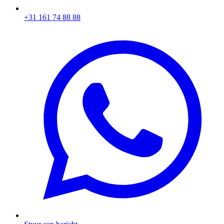
+31 161 74 88 88‬​​​​‌ ‍ ​‍​‍‌‍ ‌ ​‍‌‍‍‌‌‍‌ ‌‍‍‌‌‍ ‍​‍​‍​ ‍‍​‍​‍‌ ​ ‌‍​‌‌‍ ‍‌‍‍‌‌ ‌​‌ ‍‌​‍ ‍‌‍‍‌‌‍ ​‍​‍​‍ ​​‍​‍‌‍‍​‌ ​‍‌‍‌‌‌‍‌‍​‍​‍​ ‍‍​‍​‍‌‍‍​‌ ‌​‌ ‌​‌ ​​​ ‍‍​‍ ​‍ ‌‍ ​‌‍ ‌‍​ ‌‍​‌‌‍ ​‌‍‍​‌‍ ‌ ​ ‌ ‌​​ ‍‍​ ​ ​ ​ ​ ​ ​ ​ ​‍ ‌‍‍‌‌‍ ‍‌ ‌​‌‍‌‌‌‍ ‍‌ ‌​​‍ ‌‍‌‌‌‍‌​‌‍‍‌‌ ‌​​‍ ‌‍ ‌‌‍ ‌‍‌​‌‍‌‌​ ‌‌ ​​‌ ​‍‌‍‌‌‌ ​ ‌‍‌‌‌‍ ‍‌ ‌​‌‍​‌‌ ‌​‌‍‍‌‌‍ ‌‍ ‍​ ‍ ‌‍‍‌‌‍‌​​ ‌‌‍‌ ‌‍ ​‌‍ ‌‍​‍‌‍​‌‌‍ ​​ ‍ ‌ ‌​‌ ‍‌‌ ​​‌‍‌‌​ ‌‌‍‌ ‌‍ ​‌‍ ‌‍​‍‌‍​‌‌‍ ​​ ‍ ‌ ​​‌‍​‌‌ ‌​‌‍‍​​ ‌‌‍​ ‌‍ ‌‍ ‍‌ ‌​‌‍​‌‌‍​ ‌ ‌​​‍ ‍‌ ​​‌‍‍​‌‍ ‌‍ ‍‌‍‌‌​ ‌‍​‍‌‍​‌‌ ​ ‌‍‌‌‌‌‌‌‌ ​‍‌‍ ​​ ‌‌‍‍​‌ ‌​‌ ‌​‌ ​​​‍‌‌​ ​ ‌​​‌​‍‌‌​ ​‍‌​‌‍​‍‌‌​ ​‍‌​‌‍‌‍ ​‌‍ ‌‍​ ‌‍​‌‌‍ ​‌‍‍​‌‍ ‌ ​ ‌ ‌​​‍‌‌​ ​ ‌​​‌​ ​ ​ ​ ​ ​ ​ ​ ​‍‌‍‌‍‍‌‌‍‌​​ ‌‌‍‌ ‌‍ ​‌‍ ‌‍​‍‌‍​‌‌‍ ​​‍‌‍‌ ‌​‌ ‍‌‌ ​​‌‍‌‌​ ‌‌‍‌ ‌‍ ​‌‍ ‌‍​‍‌‍​‌‌‍ ​​‍‌‍‌ ​​‌‍​‌‌ ‌​‌‍‍​​ ‌‌‍​ ‌‍ ‌‍ ‍‌ ‌​‌‍​‌‌‍​ ‌ ‌​​‍ ‍‌ ​​‌‍‍​‌‍ ‌‍ ‍‌‍‌‌​‍‌‍‌ ​​‌‍‌‌‌ ​‍‌ ​ ‌ ​​‌‍‌‌‌‍​ ‌ ‌​‌‍‍‌‌ ‌‍‌‍‌‌​ ‌‌ ​​‌ ‌‌‌‍​‍‌‍ ​‌‍‍‌‌ ​ ‌‍‍​‌‍‌‌‌‍‌​​‍​‍‌ ‌