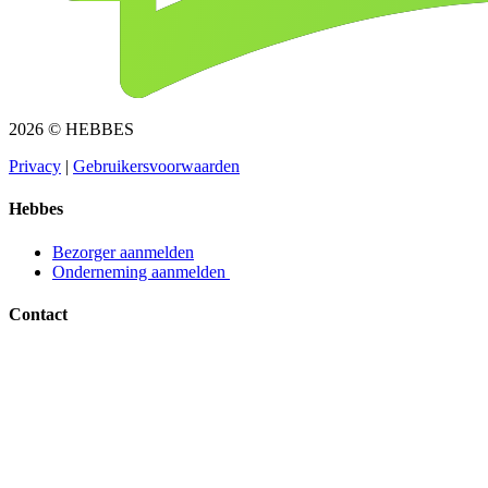
2026 © HEBBES
Privacy​​​​‌ ‍ ​‍​‍‌‍ ‌ ​‍‌‍‍‌‌‍‌ ‌‍‍‌‌‍ ‍​‍​‍​ ‍‍​‍​‍‌ ​ ‌‍​‌‌‍ ‍‌‍‍‌‌ ‌​‌ ‍‌​‍ ‍‌‍‍‌‌‍ ​‍​‍​‍ ​​‍​‍‌‍‍​‌ ​‍‌‍‌‌‌‍‌‍​‍​‍​ ‍‍​‍​‍‌‍‍​‌ ‌​‌ ‌​‌ ​​​ ‍‍​‍ ​‍ ‌‍ ​‌‍ ‌‍​ ‌‍​‌‌‍ ​‌‍‍​‌‍ ‌ ​ ‌ ‌​​ ‍‍​ ​ ​ ​ ​ ​ ​ ​ ​‍ ‌‍‍‌‌‍ ‍‌ ‌​‌‍‌‌‌‍ ‍‌ ‌​​‍ ‌‍‌‌‌‍‌​‌‍‍‌‌ ‌​​‍ ‌‍ ‌‌‍ ‌‍‌​‌‍‌‌​ ‌‌ ​​‌ ​‍‌‍‌‌‌ ​ ‌‍‌‌‌‍ ‍‌ ‌​‌‍​‌‌ ‌​‌‍‍‌‌‍ ‌‍ ‍​ ‍ ‌‍‍‌‌‍‌​​ ‌‌‍‌ ‌‍ ​‌‍ ‌‍​‍‌‍​‌‌‍ ​​ ‍ ‌ ‌​‌ ‍‌‌ ​​‌‍‌‌​ ‌‌‍‌ ‌‍ ​‌‍ ‌‍​‍‌‍​‌‌‍ ​​ ‍ ‌ ​​‌‍​‌‌ ‌​‌‍‍​​ ‌‌‍‌‍‌‍ ‌‍ ‌ ‌​‌‍‌‌‌ ​‍​‍ ‍‌‍ ​‌‍‌‌‌‍‌ ‌‍​‌‌‍ ​​‍‌‌​ ‌‌‌​​‍‌‌ ‌‍‍ ‌‍‌‌‌ ‍‌​‍‌‌​ ​ ‌​‌​​‍‌‌​ ​ ‌​‌​​‍‌‌​ ​‍​ ​‍​ ​‌​ ‍​‌‍‌‌​ ‌‍‌‍‌​‌‍‌‌‌‍‌‌​ ‌‍​ ​ ​ ‍‌​ ‌‌​ ‌​​‍‌‌​ ​‍​ ​‍​‍‌‌​ ‌‌‌​‌​​‍ ‍‌‍ ​‌‍​‌‌‍​‍‌‍‌‌‌‍ ​​ ‌‍​‍‌‍​‌‌ ​ ‌‍‌‌‌‌‌‌‌ ​‍‌‍ ​​ ‌‌‍‍​‌ ‌​‌ ‌​‌ ​​​‍‌‌​ ​ ‌​​‌​‍‌‌​ ​‍‌​‌‍​‍‌‌​ ​‍‌​‌‍‌‍ ​‌‍ ‌‍​ ‌‍​‌‌‍ ​‌‍‍​‌‍ ‌ ​ ‌ ‌​​‍‌‌​ ​ ‌​​‌​ ​ ​ ​ ​ ​ ​ ​ ​‍‌‍‌‍‍‌‌‍‌​​ ‌‌‍‌ ‌‍ ​‌‍ ‌‍​‍‌‍​‌‌‍ ​​‍‌‍‌ ‌​‌ ‍‌‌ ​​‌‍‌‌​ ‌‌‍‌ ‌‍ ​‌‍ ‌‍​‍‌‍​‌‌‍ ​​‍‌‍‌ ​​‌‍​‌‌ ‌​‌‍‍​​ ‌‌‍‌‍‌‍ ‌‍ ‌ ‌​‌‍‌‌‌ ​‍​‍ ‍‌‍ ​‌‍‌‌‌‍‌ ‌‍​‌‌‍ ​​‍‌‌​ ‌‌‌​​‍‌‌ ‌‍‍ ‌‍‌‌‌ ‍‌​‍‌‌​ ​ ‌​‌​​‍‌‌​ ​ ‌​‌​​‍‌‌​ ​‍​ ​‍​ ​‌​ ‍​‌‍‌‌​ ‌‍‌‍‌​‌‍‌‌‌‍‌‌​ ‌‍​ ​ ​ ‍‌​ ‌‌​ ‌​​‍‌‌​ ​‍​ ​‍​‍‌‌​ ‌‌‌​‌​​‍ ‍‌‍ ​‌‍​‌‌‍​‍‌‍‌‌‌‍ ​​‍‌‍‌ ​​‌‍‌‌‌ ​‍‌ ​ ‌ ​​‌‍‌‌‌‍​ ‌ ‌​‌‍‍‌‌ ‌‍‌‍‌‌​ ‌‌ ​​‌ ‌‌‌‍​‍‌‍ ​‌‍‍‌‌ ​ ‌‍‍​‌‍‌‌‌‍‌​​‍​‍‌ ‌
|
Gebruikersvoorwaarden​​​​‌ ‍ ​‍​‍‌‍ ‌ ​‍‌‍‍‌‌‍‌ ‌‍‍‌‌‍ ‍​‍​‍​ ‍‍​‍​‍‌ ​ ‌‍​‌‌‍ ‍‌‍‍‌‌ ‌​‌ ‍‌​‍ ‍‌‍‍‌‌‍ ​‍​‍​‍ ​​‍​‍‌‍‍​‌ ​‍‌‍‌‌‌‍‌‍​‍​‍​ ‍‍​‍​‍‌‍‍​‌ ‌​‌ ‌​‌ ​​​ ‍‍​‍ ​‍ ‌‍ ​‌‍ ‌‍​ ‌‍​‌‌‍ ​‌‍‍​‌‍ ‌ ​ ‌ ‌​​ ‍‍​ ​ ​ ​ ​ ​ ​ ​ ​‍ ‌‍‍‌‌‍ ‍‌ ‌​‌‍‌‌‌‍ ‍‌ ‌​​‍ ‌‍‌‌‌‍‌​‌‍‍‌‌ ‌​​‍ ‌‍ ‌‌‍ ‌‍‌​‌‍‌‌​ ‌‌ ​​‌ ​‍‌‍‌‌‌ ​ ‌‍‌‌‌‍ ‍‌ ‌​‌‍​‌‌ ‌​‌‍‍‌‌‍ ‌‍ ‍​ ‍ ‌‍‍‌‌‍‌​​ ‌‌‍‌ ‌‍ ​‌‍ ‌‍​‍‌‍​‌‌‍ ​​ ‍ ‌ ‌​‌ ‍‌‌ ​​‌‍‌‌​ ‌‌‍‌ ‌‍ ​‌‍ ‌‍​‍‌‍​‌‌‍ ​​ ‍ ‌ ​​‌‍​‌‌ ‌​‌‍‍​​ ‌‌‍‌‍‌‍ ‌‍ ‌ ‌​‌‍‌‌‌ ​‍​‍ ‍‌‍ ​‌‍‌‌‌‍‌ ‌‍​‌‌‍ ​​‍‌‌​ ‌‌‌​​‍‌‌ ‌‍‍ ‌‍‌‌‌ ‍‌​‍‌‌​ ​ ‌​‌​​‍‌‌​ ​ ‌​‌​​‍‌‌​ ​‍​ ​‍​ ​​‌‍​ ‌‍‌‍​ ‌‍​ ‌​‌‍‌​​ ​ ‌‍‌‌​ ​ ​ ​‌​ ‍‌​ ​‍​‍‌‌​ ​‍​ ​‍​‍‌‌​ ‌‌‌​‌​​‍ ‍‌‍ ​‌‍​‌‌‍​‍‌‍‌‌‌‍ ​​ ‌‍​‍‌‍​‌‌ ​ ‌‍‌‌‌‌‌‌‌ ​‍‌‍ ​​ ‌‌‍‍​‌ ‌​‌ ‌​‌ ​​​‍‌‌​ ​ ‌​​‌​‍‌‌​ ​‍‌​‌‍​‍‌‌​ ​‍‌​‌‍‌‍ ​‌‍ ‌‍​ ‌‍​‌‌‍ ​‌‍‍​‌‍ ‌ ​ ‌ ‌​​‍‌‌​ ​ ‌​​‌​ ​ ​ ​ ​ ​ ​ ​ ​‍‌‍‌‍‍‌‌‍‌​​ ‌‌‍‌ ‌‍ ​‌‍ ‌‍​‍‌‍​‌‌‍ ​​‍‌‍‌ ‌​‌ ‍‌‌ ​​‌‍‌‌​ ‌‌‍‌ ‌‍ ​‌‍ ‌‍​‍‌‍​‌‌‍ ​​‍‌‍‌ ​​‌‍​‌‌ ‌​‌‍‍​​ ‌‌‍‌‍‌‍ ‌‍ ‌ ‌​‌‍‌‌‌ ​‍​‍ ‍‌‍ ​‌‍‌‌‌‍‌ ‌‍​‌‌‍ ​​‍‌‌​ ‌‌‌​​‍‌‌ ‌‍‍ ‌‍‌‌‌ ‍‌​‍‌‌​ ​ ‌​‌​​‍‌‌​ ​ ‌​‌​​‍‌‌​ ​‍​ ​‍​ ​​‌‍​ ‌‍‌‍​ ‌‍​ ‌​‌‍‌​​ ​ ‌‍‌‌​ ​ ​ ​‌​ ‍‌​ ​‍​‍‌‌​ ​‍​ ​‍​‍‌‌​ ‌‌‌​‌​​‍ ‍‌‍ ​‌‍​‌‌‍​‍‌‍‌‌‌‍ ​​‍‌‍‌ ​​‌‍‌‌‌ ​‍‌ ​ ‌ ​​‌‍‌‌‌‍​ ‌ ‌​‌‍‍‌‌ ‌‍‌‍‌‌​ ‌‌ ​​‌ ‌‌‌‍​‍‌‍ ​‌‍‍‌‌ ​ ‌‍‍​‌‍‌‌‌‍‌​​‍​‍‌ ‌
Hebbes
Bezorger aanmelden​​​​‌ ‍ ​‍​‍‌‍ ‌ ​‍‌‍‍‌‌‍‌ ‌‍‍‌‌‍ ‍​‍​‍​ ‍‍​‍​‍‌ ​ ‌‍​‌‌‍ ‍‌‍‍‌‌ ‌​‌ ‍‌​‍ ‍‌‍‍‌‌‍ ​‍​‍​‍ ​​‍​‍‌‍‍​‌ ​‍‌‍‌‌‌‍‌‍​‍​‍​ ‍‍​‍​‍‌‍‍​‌ ‌​‌ ‌​‌ ​​​ ‍‍​‍ ​‍ ‌‍ ​‌‍ ‌‍​ ‌‍​‌‌‍ ​‌‍‍​‌‍ ‌ ​ ‌ ‌​​ ‍‍​ ​ ​ ​ ​ ​ ​ ​ ​‍ ‌‍‍‌‌‍ ‍‌ ‌​‌‍‌‌‌‍ ‍‌ ‌​​‍ ‌‍‌‌‌‍‌​‌‍‍‌‌ ‌​​‍ ‌‍ ‌‌‍ ‌‍‌​‌‍‌‌​ ‌‌ ​​‌ ​‍‌‍‌‌‌ ​ ‌‍‌‌‌‍ ‍‌ ‌​‌‍​‌‌ ‌​‌‍‍‌‌‍ ‌‍ ‍​ ‍ ‌‍‍‌‌‍‌​​ ‌‌‍‌ ‌‍ ​‌‍ ‌‍​‍‌‍​‌‌‍ ​​ ‍ ‌ ‌​‌ ‍‌‌ ​​‌‍‌‌​ ‌‌‍‌ ‌‍ ​‌‍ ‌‍​‍‌‍​‌‌‍ ​​ ‍ ‌ ​​‌‍​‌‌ ‌​‌‍‍​​ ‌‌‍‌‍‌‍ ‌‍ ‌ ‌​‌‍‌‌‌ ​‍​‍ ‍‌ ​​‌‍​‌‌‍‌ ‌‍‌‌‌ ​ ​‍‌‌​ ‌‌‌​​‍‌‌ ‌‍‍ ‌‍‌‌‌ ‍‌​‍‌‌​ ​ ‌​‌​​‍‌‌​ ​ ‌​‌​​‍‌‌​ ​‍​ ​‍​ ‌ ​ ​‌‌‍​‍‌‍​ ​ ‌‌​ ‌ ​ ​‌​ ​‍​ ‌​​ ​​‌‍‌‌​ ‍‌​‍‌‌​ ​‍​ ​‍​‍‌‌​ ‌‌‌​‌​​‍ ‍‌‍ ​‌‍​‌‌‍​‍‌‍‌‌‌‍ ​​ ‌‍​‍‌‍​‌‌ ​ ‌‍‌‌‌‌‌‌‌ ​‍‌‍ ​​ ‌‌‍‍​‌ ‌​‌ ‌​‌ ​​​‍‌‌​ ​ ‌​​‌​‍‌‌​ ​‍‌​‌‍​‍‌‌​ ​‍‌​‌‍‌‍ ​‌‍ ‌‍​ ‌‍​‌‌‍ ​‌‍‍​‌‍ ‌ ​ ‌ ‌​​‍‌‌​ ​ ‌​​‌​ ​ ​ ​ ​ ​ ​ ​ ​‍‌‍‌‍‍‌‌‍‌​​ ‌‌‍‌ ‌‍ ​‌‍ ‌‍​‍‌‍​‌‌‍ ​​‍‌‍‌ ‌​‌ ‍‌‌ ​​‌‍‌‌​ ‌‌‍‌ ‌‍ ​‌‍ ‌‍​‍‌‍​‌‌‍ ​​‍‌‍‌ ​​‌‍​‌‌ ‌​‌‍‍​​ ‌‌‍‌‍‌‍ ‌‍ ‌ ‌​‌‍‌‌‌ ​‍​‍ ‍‌ ​​‌‍​‌‌‍‌ ‌‍‌‌‌ ​ ​‍‌‌​ ‌‌‌​​‍‌‌ ‌‍‍ ‌‍‌‌‌ ‍‌​‍‌‌​ ​ ‌​‌​​‍‌‌​ ​ ‌​‌​​‍‌‌​ ​‍​ ​‍​ ‌ ​ ​‌‌‍​‍‌‍​ ​ ‌‌​ ‌ ​ ​‌​ ​‍​ ‌​​ ​​‌‍‌‌​ ‍‌​‍‌‌​ ​‍​ ​‍​‍‌‌​ ‌‌‌​‌​​‍ ‍‌‍ ​‌‍​‌‌‍​‍‌‍‌‌‌‍ ​​‍‌‍‌ ​​‌‍‌‌‌ ​‍‌ ​ ‌ ​​‌‍‌‌‌‍​ ‌ ‌​‌‍‍‌‌ ‌‍‌‍‌‌​ ‌‌ ​​‌ ‌‌‌‍​‍‌‍ ​‌‍‍‌‌ ​ ‌‍‍​‌‍‌‌‌‍‌​​‍​‍‌ ‌
Onderneming aanmelden ​​​​‌ ‍ ​‍​‍‌‍ ‌ ​‍‌‍‍‌‌‍‌ ‌‍‍‌‌‍ ‍​‍​‍​ ‍‍​‍​‍‌ ​ ‌‍​‌‌‍ ‍‌‍‍‌‌ ‌​‌ ‍‌​‍ ‍‌‍‍‌‌‍ ​‍​‍​‍ ​​‍​‍‌‍‍​‌ ​‍‌‍‌‌‌‍‌‍​‍​‍​ ‍‍​‍​‍‌‍‍​‌ ‌​‌ ‌​‌ ​​​ ‍‍​‍ ​‍ ‌‍ ​‌‍ ‌‍​ ‌‍​‌‌‍ ​‌‍‍​‌‍ ‌ ​ ‌ ‌​​ ‍‍​ ​ ​ ​ ​ ​ ​ ​ ​‍ ‌‍‍‌‌‍ ‍‌ ‌​‌‍‌‌‌‍ ‍‌ ‌​​‍ ‌‍‌‌‌‍‌​‌‍‍‌‌ ‌​​‍ ‌‍ ‌‌‍ ‌‍‌​‌‍‌‌​ ‌‌ ​​‌ ​‍‌‍‌‌‌ ​ ‌‍‌‌‌‍ ‍‌ ‌​‌‍​‌‌ ‌​‌‍‍‌‌‍ ‌‍ ‍​ ‍ ‌‍‍‌‌‍‌​​ ‌‌‍‌ ‌‍ ​‌‍ ‌‍​‍‌‍​‌‌‍ ​​ ‍ ‌ ‌​‌ ‍‌‌ ​​‌‍‌‌​ ‌‌‍‌ ‌‍ ​‌‍ ‌‍​‍‌‍​‌‌‍ ​​ ‍ ‌ ​​‌‍​‌‌ ‌​‌‍‍​​ ‌‌‍‌‍‌‍ ‌‍ ‌ ‌​‌‍‌‌‌ ​‍​‍ ‍‌ ​​‌‍​‌‌‍‌ ‌‍‌‌‌ ​ ​‍‌‌​ ‌‌‌​​‍‌‌ ‌‍‍ ‌‍‌‌‌ ‍‌​‍‌‌​ ​ ‌​‌​​‍‌‌​ ​ ‌​‌​​‍‌‌​ ​‍​ ​‍​ ‌ ​ ‌ ​ ‍‌​ ​ ​ ​‌‌‍​ ‌‍​‌​ ‌‍​ ​‌‌‍​‍​ ‌‍‌‍​ ​‍‌‌​ ​‍​ ​‍​‍‌‌​ ‌‌‌​‌​​‍ ‍‌‍ ​‌‍​‌‌‍​‍‌‍‌‌‌‍ ​​ ‌‍​‍‌‍​‌‌ ​ ‌‍‌‌‌‌‌‌‌ ​‍‌‍ ​​ ‌‌‍‍​‌ ‌​‌ ‌​‌ ​​​‍‌‌​ ​ ‌​​‌​‍‌‌​ ​‍‌​‌‍​‍‌‌​ ​‍‌​‌‍‌‍ ​‌‍ ‌‍​ ‌‍​‌‌‍ ​‌‍‍​‌‍ ‌ ​ ‌ ‌​​‍‌‌​ ​ ‌​​‌​ ​ ​ ​ ​ ​ ​ ​ ​‍‌‍‌‍‍‌‌‍‌​​ ‌‌‍‌ ‌‍ ​‌‍ ‌‍​‍‌‍​‌‌‍ ​​‍‌‍‌ ‌​‌ ‍‌‌ ​​‌‍‌‌​ ‌‌‍‌ ‌‍ ​‌‍ ‌‍​‍‌‍​‌‌‍ ​​‍‌‍‌ ​​‌‍​‌‌ ‌​‌‍‍​​ ‌‌‍‌‍‌‍ ‌‍ ‌ ‌​‌‍‌‌‌ ​‍​‍ ‍‌ ​​‌‍​‌‌‍‌ ‌‍‌‌‌ ​ ​‍‌‌​ ‌‌‌​​‍‌‌ ‌‍‍ ‌‍‌‌‌ ‍‌​‍‌‌​ ​ ‌​‌​​‍‌‌​ ​ ‌​‌​​‍‌‌​ ​‍​ ​‍​ ‌ ​ ‌ ​ ‍‌​ ​ ​ ​‌‌‍​ ‌‍​‌​ ‌‍​ ​‌‌‍​‍​ ‌‍‌‍​ ​‍‌‌​ ​‍​ ​‍​‍‌‌​ ‌‌‌​‌​​‍ ‍‌‍ ​‌‍​‌‌‍​‍‌‍‌‌‌‍ ​​‍‌‍‌ ​​‌‍‌‌‌ ​‍‌ ​ ‌ ​​‌‍‌‌‌‍​ ‌ ‌​‌‍‍‌‌ ‌‍‌‍‌‌​ ‌‌ ​​‌ ‌‌‌‍​‍‌‍ ​‌‍‍‌‌ ​ ‌‍‍​‌‍‌‌‌‍‌​​‍​‍‌ ‌
Contact