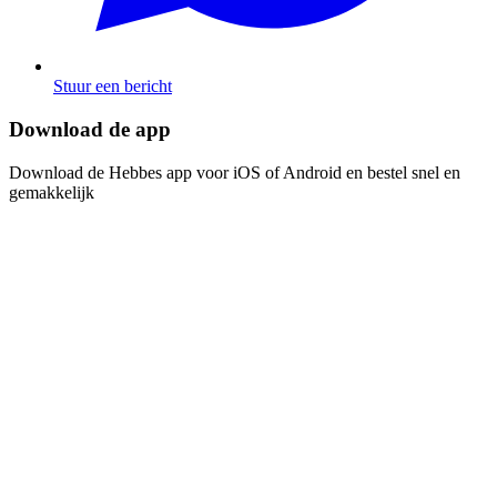
Stuur een bericht
Download de app​​​​‌ ‍ ​‍​‍‌‍ ‌ ​‍‌‍‍‌‌‍‌ ‌‍‍‌‌‍ ‍​‍​‍​ ‍‍​‍​‍‌ ​ ‌‍​‌‌‍ ‍‌‍‍‌‌ ‌​‌ ‍‌​‍ ‍‌‍‍‌‌‍ ​‍​‍​‍ ​​‍​‍‌‍‍​‌ ​‍‌‍‌‌‌‍‌‍​‍​‍​ ‍‍​‍​‍‌‍‍​‌ ‌​‌ ‌​‌ ​​​ ‍‍​‍ ​‍ ‌‍ ​‌‍ ‌‍​ ‌‍​‌‌‍ ​‌‍‍​‌‍ ‌ ​ ‌ ‌​​ ‍‍​ ​ ​ ​ ​ ​ ​ ​ ​‍ ‌‍‍‌‌‍ ‍‌ ‌​‌‍‌‌‌‍ ‍‌ ‌​​‍ ‌‍‌‌‌‍‌​‌‍‍‌‌ ‌​​‍ ‌‍ ‌‌‍ ‌‍‌​‌‍‌‌​ ‌‌ ​​‌ ​‍‌‍‌‌‌ ​ ‌‍‌‌‌‍ ‍‌ ‌​‌‍​‌‌ ‌​‌‍‍‌‌‍ ‌‍ ‍​ ‍ ‌‍‍‌‌‍‌​​ ‌‌‍‌ ‌‍ ​‌‍ ‌‍​‍‌‍​‌‌‍ ​​ ‍ ‌ ‌​‌ ‍‌‌ ​​‌‍‌‌​ ‌‌‍‌ ‌‍ ​‌‍ ‌‍​‍‌‍​‌‌‍ ​​ ‍ ‌ ​​‌‍​‌‌ ‌​‌‍‍​​ ‌‌‍‌‍‌‍ ‌‍ ‌ ‌​‌‍‌‌‌ ​‍​‍ ‍‌‍​‌‌ ​​‌ ​​‌​‌​‌‍ ‌ ‌ ‌‍ ‍‌‍ ​‌‍ ‌‍​‌‌‍‌​​‍ ‍‌ ‌​‌‍‍‌‌ ‌​‌‍ ​‌‍‌‌​ ‌‍​‍‌‍​‌‌ ​ ‌‍‌‌‌‌‌‌‌ ​‍‌‍ ​​ ‌‌‍‍​‌ ‌​‌ ‌​‌ ​​​‍‌‌​ ​ ‌​​‌​‍‌‌​ ​‍‌​‌‍​‍‌‌​ ​‍‌​‌‍‌‍ ​‌‍ ‌‍​ ‌‍​‌‌‍ ​‌‍‍​‌‍ ‌ ​ ‌ ‌​​‍‌‌​ ​ ‌​​‌​ ​ ​ ​ ​ ​ ​ ​ ​‍‌‍‌‍‍‌‌‍‌​​ ‌‌‍‌ ‌‍ ​‌‍ ‌‍​‍‌‍​‌‌‍ ​​‍‌‍‌ ‌​‌ ‍‌‌ ​​‌‍‌‌​ ‌‌‍‌ ‌‍ ​‌‍ ‌‍​‍‌‍​‌‌‍ ​​‍‌‍‌ ​​‌‍​‌‌ ‌​‌‍‍​​ ‌‌‍‌‍‌‍ ‌‍ ‌ ‌​‌‍‌‌‌ ​‍​‍ ‍‌‍​‌‌ ​​‌ ​​‌​‌​‌‍ ‌ ‌ ‌‍ ‍‌‍ ​‌‍ ‌‍​‌‌‍‌​​‍ ‍‌ ‌​‌‍‍‌‌ ‌​‌‍ ​‌‍‌‌​‍‌‍‌ ​​‌‍‌‌‌ ​‍‌ ​ ‌ ​​‌‍‌‌‌‍​ ‌ ‌​‌‍‍‌‌ ‌‍‌‍‌‌​ ‌‌ ​​‌ ‌‌‌‍​‍‌‍ ​‌‍‍‌‌ ​ ‌‍‍​‌‍‌‌‌‍‌​​‍​‍‌ ‌
Download de Hebbes app voor iOS of Android en bestel snel en
gemakkelijk​​​​‌ ‍ ​‍​‍‌‍ ‌ ​‍‌‍‍‌‌‍‌ ‌‍‍‌‌‍ ‍​‍​‍​ ‍‍​‍​‍‌ ​ ‌‍​‌‌‍ ‍‌‍‍‌‌ ‌​‌ ‍‌​‍ ‍‌‍‍‌‌‍ ​‍​‍​‍ ​​‍​‍‌‍‍​‌ ​‍‌‍‌‌‌‍‌‍​‍​‍​ ‍‍​‍​‍‌‍‍​‌ ‌​‌ ‌​‌ ​​​ ‍‍​‍ ​‍ ‌‍ ​‌‍ ‌‍​ ‌‍​‌‌‍ ​‌‍‍​‌‍ ‌ ​ ‌ ‌​​ ‍‍​ ​ ​ ​ ​ ​ ​ ​ ​‍ ‌‍‍‌‌‍ ‍‌ ‌​‌‍‌‌‌‍ ‍‌ ‌​​‍ ‌‍‌‌‌‍‌​‌‍‍‌‌ ‌​​‍ ‌‍ ‌‌‍ ‌‍‌​‌‍‌‌​ ‌‌ ​​‌ ​‍‌‍‌‌‌ ​ ‌‍‌‌‌‍ ‍‌ ‌​‌‍​‌‌ ‌​‌‍‍‌‌‍ ‌‍ ‍​ ‍ ‌‍‍‌‌‍‌​​ ‌‌‍‌ ‌‍ ​‌‍ ‌‍​‍‌‍​‌‌‍ ​​ ‍ ‌ ‌​‌ ‍‌‌ ​​‌‍‌‌​ ‌‌‍‌ ‌‍ ​‌‍ ‌‍​‍‌‍​‌‌‍ ​​ ‍ ‌ ​​‌‍​‌‌ ‌​‌‍‍​​ ‌‌‍‌‍‌‍ ‌‍ ‌ ‌​‌‍‌‌‌ ​‍​‍ ‍‌‍​‌‌ ​​‌ ​​‌​‌​‌‍ ‌ ‌ ‌‍ ‍‌‍ ​‌‍ ‌‍​‌‌‍‌​​‍ ‍‌‍‌​‌‍‌‌‌ ​ ‌‍​ ‌ ​‍‌‍‍‌‌ ​​‌ ‌​‌‍‍‌‌‍ ‌‍ ‍​ ‌‍​‍‌‍​‌‌ ​ ‌‍‌‌‌‌‌‌‌ ​‍‌‍ ​​ ‌‌‍‍​‌ ‌​‌ ‌​‌ ​​​‍‌‌​ ​ ‌​​‌​‍‌‌​ ​‍‌​‌‍​‍‌‌​ ​‍‌​‌‍‌‍ ​‌‍ ‌‍​ ‌‍​‌‌‍ ​‌‍‍​‌‍ ‌ ​ ‌ ‌​​‍‌‌​ ​ ‌​​‌​ ​ ​ ​ ​ ​ ​ ​ ​‍‌‍‌‍‍‌‌‍‌​​ ‌‌‍‌ ‌‍ ​‌‍ ‌‍​‍‌‍​‌‌‍ ​​‍‌‍‌ ‌​‌ ‍‌‌ ​​‌‍‌‌​ ‌‌‍‌ ‌‍ ​‌‍ ‌‍​‍‌‍​‌‌‍ ​​‍‌‍‌ ​​‌‍​‌‌ ‌​‌‍‍​​ ‌‌‍‌‍‌‍ ‌‍ ‌ ‌​‌‍‌‌‌ ​‍​‍ ‍‌‍​‌‌ ​​‌ ​​‌​‌​‌‍ ‌ ‌ ‌‍ ‍‌‍ ​‌‍ ‌‍​‌‌‍‌​​‍ ‍‌‍‌​‌‍‌‌‌ ​ ‌‍​ ‌ ​‍‌‍‍‌‌ ​​‌ ‌​‌‍‍‌‌‍ ‌‍ ‍​‍‌‍‌ ​​‌‍‌‌‌ ​‍‌ ​ ‌ ​​‌‍‌‌‌‍​ ‌ ‌​‌‍‍‌‌ ‌‍‌‍‌‌​ ‌‌ ​​‌ ‌‌‌‍​‍‌‍ ​‌‍‍‌‌ ​ ‌‍‍​‌‍‌‌‌‍‌​​‍​‍‌ ‌