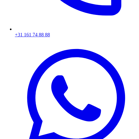
+31 161 74 88 88‬​​​​‌ ‍ ​‍​‍‌‍ ‌ ​‍‌‍‍‌‌‍‌ ‌‍‍‌‌‍ ‍​‍​‍​ ‍‍​‍​‍‌ ​ ‌‍​‌‌‍ ‍‌‍‍‌‌ ‌​‌ ‍‌​‍ ‍‌‍‍‌‌‍ ​‍​‍​‍ ​​‍​‍‌‍‍​‌ ​‍‌‍‌‌‌‍‌‍​‍​‍​ ‍‍​‍​‍‌‍‍​‌ ‌​‌ ‌​‌ ​​​ ‍‍​‍ ​‍ ‌‍ ​‌‍ ‌‍​ ‌‍​‌‌‍ ​‌‍‍​‌‍ ‌ ​ ‌ ‌​​ ‍‍​ ​ ​ ​ ​ ​ ​ ​ ​‍ ‌‍‍‌‌‍ ‍‌ ‌​‌‍‌‌‌‍ ‍‌ ‌​​‍ ‌‍‌‌‌‍‌​‌‍‍‌‌ ‌​​‍ ‌‍ ‌‌‍ ‌‍‌​‌‍‌‌​ ‌‌ ​​‌ ​‍‌‍‌‌‌ ​ ‌‍‌‌‌‍ ‍‌ ‌​‌‍​‌‌ ‌​‌‍‍‌‌‍ ‌‍ ‍​ ‍ ‌‍‍‌‌‍‌​​ ‌‌‍‌ ‌‍ ​‌‍ ‌‍​‍‌‍​‌‌‍ ​​ ‍ ‌ ‌​‌ ‍‌‌ ​​‌‍‌‌​ ‌‌‍‌ ‌‍ ​‌‍ ‌‍​‍‌‍​‌‌‍ ​​ ‍ ‌ ​​‌‍​‌‌ ‌​‌‍‍​​ ‌‌‍​ ‌‍ ‌‍ ‍‌ ‌​‌‍​‌‌‍​ ‌ ‌​​‍ ‍‌ ​​‌‍‍​‌‍ ‌‍ ‍‌‍‌‌​ ‌‍​‍‌‍​‌‌ ​ ‌‍‌‌‌‌‌‌‌ ​‍‌‍ ​​ ‌‌‍‍​‌ ‌​‌ ‌​‌ ​​​‍‌‌​ ​ ‌​​‌​‍‌‌​ ​‍‌​‌‍​‍‌‌​ ​‍‌​‌‍‌‍ ​‌‍ ‌‍​ ‌‍​‌‌‍ ​‌‍‍​‌‍ ‌ ​ ‌ ‌​​‍‌‌​ ​ ‌​​‌​ ​ ​ ​ ​ ​ ​ ​ ​‍‌‍‌‍‍‌‌‍‌​​ ‌‌‍‌ ‌‍ ​‌‍ ‌‍​‍‌‍​‌‌‍ ​​‍‌‍‌ ‌​‌ ‍‌‌ ​​‌‍‌‌​ ‌‌‍‌ ‌‍ ​‌‍ ‌‍​‍‌‍​‌‌‍ ​​‍‌‍‌ ​​‌‍​‌‌ ‌​‌‍‍​​ ‌‌‍​ ‌‍ ‌‍ ‍‌ ‌​‌‍​‌‌‍​ ‌ ‌​​‍ ‍‌ ​​‌‍‍​‌‍ ‌‍ ‍‌‍‌‌​‍‌‍‌ ​​‌‍‌‌‌ ​‍‌ ​ ‌ ​​‌‍‌‌‌‍​ ‌ ‌​‌‍‍‌‌ ‌‍‌‍‌‌​ ‌‌ ​​‌ ‌‌‌‍​‍‌‍ ​‌‍‍‌‌ ​ ‌‍‍​‌‍‌‌‌‍‌​​‍​‍‌ ‌