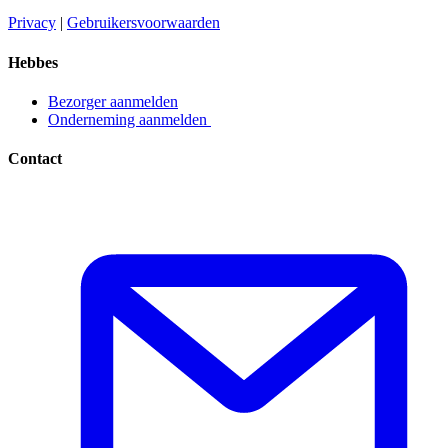
Privacy​​​​‌ ‍ ​‍​‍‌‍ ‌ ​‍‌‍‍‌‌‍‌ ‌‍‍‌‌‍ ‍​‍​‍​ ‍‍​‍​‍‌ ​ ‌‍​‌‌‍ ‍‌‍‍‌‌ ‌​‌ ‍‌​‍ ‍‌‍‍‌‌‍ ​‍​‍​‍ ​​‍​‍‌‍‍​‌ ​‍‌‍‌‌‌‍‌‍​‍​‍​ ‍‍​‍​‍‌‍‍​‌ ‌​‌ ‌​‌ ​​​ ‍‍​‍ ​‍ ‌‍ ​‌‍ ‌‍​ ‌‍​‌‌‍ ​‌‍‍​‌‍ ‌ ​ ‌ ‌​​ ‍‍​ ​ ​ ​ ​ ​ ​ ​ ​‍ ‌‍‍‌‌‍ ‍‌ ‌​‌‍‌‌‌‍ ‍‌ ‌​​‍ ‌‍‌‌‌‍‌​‌‍‍‌‌ ‌​​‍ ‌‍ ‌‌‍ ‌‍‌​‌‍‌‌​ ‌‌ ​​‌ ​‍‌‍‌‌‌ ​ ‌‍‌‌‌‍ ‍‌ ‌​‌‍​‌‌ ‌​‌‍‍‌‌‍ ‌‍ ‍​ ‍ ‌‍‍‌‌‍‌​​ ‌‌‍‌ ‌‍ ​‌‍ ‌‍​‍‌‍​‌‌‍ ​​ ‍ ‌ ‌​‌ ‍‌‌ ​​‌‍‌‌​ ‌‌‍‌ ‌‍ ​‌‍ ‌‍​‍‌‍​‌‌‍ ​​ ‍ ‌ ​​‌‍​‌‌ ‌​‌‍‍​​ ‌‌‍‌‍‌‍ ‌‍ ‌ ‌​‌‍‌‌‌ ​‍​‍ ‍‌‍ ​‌‍‌‌‌‍‌ ‌‍​‌‌‍ ​​‍‌‌​ ‌‌‌​​‍‌‌ ‌‍‍ ‌‍‌‌‌ ‍‌​‍‌‌​ ​ ‌​‌​​‍‌‌​ ​ ‌​‌​​‍‌‌​ ​‍​ ​‍​ ​‌​ ‍​‌‍‌‌​ ‌‍‌‍‌​‌‍‌‌‌‍‌‌​ ‌‍​ ​ ​ ‍‌​ ‌‌​ ‌​​‍‌‌​ ​‍​ ​‍​‍‌‌​ ‌‌‌​‌​​‍ ‍‌‍ ​‌‍​‌‌‍​‍‌‍‌‌‌‍ ​​ ‌‍​‍‌‍​‌‌ ​ ‌‍‌‌‌‌‌‌‌ ​‍‌‍ ​​ ‌‌‍‍​‌ ‌​‌ ‌​‌ ​​​‍‌‌​ ​ ‌​​‌​‍‌‌​ ​‍‌​‌‍​‍‌‌​ ​‍‌​‌‍‌‍ ​‌‍ ‌‍​ ‌‍​‌‌‍ ​‌‍‍​‌‍ ‌ ​ ‌ ‌​​‍‌‌​ ​ ‌​​‌​ ​ ​ ​ ​ ​ ​ ​ ​‍‌‍‌‍‍‌‌‍‌​​ ‌‌‍‌ ‌‍ ​‌‍ ‌‍​‍‌‍​‌‌‍ ​​‍‌‍‌ ‌​‌ ‍‌‌ ​​‌‍‌‌​ ‌‌‍‌ ‌‍ ​‌‍ ‌‍​‍‌‍​‌‌‍ ​​‍‌‍‌ ​​‌‍​‌‌ ‌​‌‍‍​​ ‌‌‍‌‍‌‍ ‌‍ ‌ ‌​‌‍‌‌‌ ​‍​‍ ‍‌‍ ​‌‍‌‌‌‍‌ ‌‍​‌‌‍ ​​‍‌‌​ ‌‌‌​​‍‌‌ ‌‍‍ ‌‍‌‌‌ ‍‌​‍‌‌​ ​ ‌​‌​​‍‌‌​ ​ ‌​‌​​‍‌‌​ ​‍​ ​‍​ ​‌​ ‍​‌‍‌‌​ ‌‍‌‍‌​‌‍‌‌‌‍‌‌​ ‌‍​ ​ ​ ‍‌​ ‌‌​ ‌​​‍‌‌​ ​‍​ ​‍​‍‌‌​ ‌‌‌​‌​​‍ ‍‌‍ ​‌‍​‌‌‍​‍‌‍‌‌‌‍ ​​‍‌‍‌ ​​‌‍‌‌‌ ​‍‌ ​ ‌ ​​‌‍‌‌‌‍​ ‌ ‌​‌‍‍‌‌ ‌‍‌‍‌‌​ ‌‌ ​​‌ ‌‌‌‍​‍‌‍ ​‌‍‍‌‌ ​ ‌‍‍​‌‍‌‌‌‍‌​​‍​‍‌ ‌
|
Gebruikersvoorwaarden​​​​‌ ‍ ​‍​‍‌‍ ‌ ​‍‌‍‍‌‌‍‌ ‌‍‍‌‌‍ ‍​‍​‍​ ‍‍​‍​‍‌ ​ ‌‍​‌‌‍ ‍‌‍‍‌‌ ‌​‌ ‍‌​‍ ‍‌‍‍‌‌‍ ​‍​‍​‍ ​​‍​‍‌‍‍​‌ ​‍‌‍‌‌‌‍‌‍​‍​‍​ ‍‍​‍​‍‌‍‍​‌ ‌​‌ ‌​‌ ​​​ ‍‍​‍ ​‍ ‌‍ ​‌‍ ‌‍​ ‌‍​‌‌‍ ​‌‍‍​‌‍ ‌ ​ ‌ ‌​​ ‍‍​ ​ ​ ​ ​ ​ ​ ​ ​‍ ‌‍‍‌‌‍ ‍‌ ‌​‌‍‌‌‌‍ ‍‌ ‌​​‍ ‌‍‌‌‌‍‌​‌‍‍‌‌ ‌​​‍ ‌‍ ‌‌‍ ‌‍‌​‌‍‌‌​ ‌‌ ​​‌ ​‍‌‍‌‌‌ ​ ‌‍‌‌‌‍ ‍‌ ‌​‌‍​‌‌ ‌​‌‍‍‌‌‍ ‌‍ ‍​ ‍ ‌‍‍‌‌‍‌​​ ‌‌‍‌ ‌‍ ​‌‍ ‌‍​‍‌‍​‌‌‍ ​​ ‍ ‌ ‌​‌ ‍‌‌ ​​‌‍‌‌​ ‌‌‍‌ ‌‍ ​‌‍ ‌‍​‍‌‍​‌‌‍ ​​ ‍ ‌ ​​‌‍​‌‌ ‌​‌‍‍​​ ‌‌‍‌‍‌‍ ‌‍ ‌ ‌​‌‍‌‌‌ ​‍​‍ ‍‌‍ ​‌‍‌‌‌‍‌ ‌‍​‌‌‍ ​​‍‌‌​ ‌‌‌​​‍‌‌ ‌‍‍ ‌‍‌‌‌ ‍‌​‍‌‌​ ​ ‌​‌​​‍‌‌​ ​ ‌​‌​​‍‌‌​ ​‍​ ​‍​ ​​‌‍​ ‌‍‌‍​ ‌‍​ ‌​‌‍‌​​ ​ ‌‍‌‌​ ​ ​ ​‌​ ‍‌​ ​‍​‍‌‌​ ​‍​ ​‍​‍‌‌​ ‌‌‌​‌​​‍ ‍‌‍ ​‌‍​‌‌‍​‍‌‍‌‌‌‍ ​​ ‌‍​‍‌‍​‌‌ ​ ‌‍‌‌‌‌‌‌‌ ​‍‌‍ ​​ ‌‌‍‍​‌ ‌​‌ ‌​‌ ​​​‍‌‌​ ​ ‌​​‌​‍‌‌​ ​‍‌​‌‍​‍‌‌​ ​‍‌​‌‍‌‍ ​‌‍ ‌‍​ ‌‍​‌‌‍ ​‌‍‍​‌‍ ‌ ​ ‌ ‌​​‍‌‌​ ​ ‌​​‌​ ​ ​ ​ ​ ​ ​ ​ ​‍‌‍‌‍‍‌‌‍‌​​ ‌‌‍‌ ‌‍ ​‌‍ ‌‍​‍‌‍​‌‌‍ ​​‍‌‍‌ ‌​‌ ‍‌‌ ​​‌‍‌‌​ ‌‌‍‌ ‌‍ ​‌‍ ‌‍​‍‌‍​‌‌‍ ​​‍‌‍‌ ​​‌‍​‌‌ ‌​‌‍‍​​ ‌‌‍‌‍‌‍ ‌‍ ‌ ‌​‌‍‌‌‌ ​‍​‍ ‍‌‍ ​‌‍‌‌‌‍‌ ‌‍​‌‌‍ ​​‍‌‌​ ‌‌‌​​‍‌‌ ‌‍‍ ‌‍‌‌‌ ‍‌​‍‌‌​ ​ ‌​‌​​‍‌‌​ ​ ‌​‌​​‍‌‌​ ​‍​ ​‍​ ​​‌‍​ ‌‍‌‍​ ‌‍​ ‌​‌‍‌​​ ​ ‌‍‌‌​ ​ ​ ​‌​ ‍‌​ ​‍​‍‌‌​ ​‍​ ​‍​‍‌‌​ ‌‌‌​‌​​‍ ‍‌‍ ​‌‍​‌‌‍​‍‌‍‌‌‌‍ ​​‍‌‍‌ ​​‌‍‌‌‌ ​‍‌ ​ ‌ ​​‌‍‌‌‌‍​ ‌ ‌​‌‍‍‌‌ ‌‍‌‍‌‌​ ‌‌ ​​‌ ‌‌‌‍​‍‌‍ ​‌‍‍‌‌ ​ ‌‍‍​‌‍‌‌‌‍‌​​‍​‍‌ ‌
Hebbes
Bezorger aanmelden​​​​‌ ‍ ​‍​‍‌‍ ‌ ​‍‌‍‍‌‌‍‌ ‌‍‍‌‌‍ ‍​‍​‍​ ‍‍​‍​‍‌ ​ ‌‍​‌‌‍ ‍‌‍‍‌‌ ‌​‌ ‍‌​‍ ‍‌‍‍‌‌‍ ​‍​‍​‍ ​​‍​‍‌‍‍​‌ ​‍‌‍‌‌‌‍‌‍​‍​‍​ ‍‍​‍​‍‌‍‍​‌ ‌​‌ ‌​‌ ​​​ ‍‍​‍ ​‍ ‌‍ ​‌‍ ‌‍​ ‌‍​‌‌‍ ​‌‍‍​‌‍ ‌ ​ ‌ ‌​​ ‍‍​ ​ ​ ​ ​ ​ ​ ​ ​‍ ‌‍‍‌‌‍ ‍‌ ‌​‌‍‌‌‌‍ ‍‌ ‌​​‍ ‌‍‌‌‌‍‌​‌‍‍‌‌ ‌​​‍ ‌‍ ‌‌‍ ‌‍‌​‌‍‌‌​ ‌‌ ​​‌ ​‍‌‍‌‌‌ ​ ‌‍‌‌‌‍ ‍‌ ‌​‌‍​‌‌ ‌​‌‍‍‌‌‍ ‌‍ ‍​ ‍ ‌‍‍‌‌‍‌​​ ‌‌‍‌ ‌‍ ​‌‍ ‌‍​‍‌‍​‌‌‍ ​​ ‍ ‌ ‌​‌ ‍‌‌ ​​‌‍‌‌​ ‌‌‍‌ ‌‍ ​‌‍ ‌‍​‍‌‍​‌‌‍ ​​ ‍ ‌ ​​‌‍​‌‌ ‌​‌‍‍​​ ‌‌‍‌‍‌‍ ‌‍ ‌ ‌​‌‍‌‌‌ ​‍​‍ ‍‌ ​​‌‍​‌‌‍‌ ‌‍‌‌‌ ​ ​‍‌‌​ ‌‌‌​​‍‌‌ ‌‍‍ ‌‍‌‌‌ ‍‌​‍‌‌​ ​ ‌​‌​​‍‌‌​ ​ ‌​‌​​‍‌‌​ ​‍​ ​‍​ ‌ ​ ​‌‌‍​‍‌‍​ ​ ‌‌​ ‌ ​ ​‌​ ​‍​ ‌​​ ​​‌‍‌‌​ ‍‌​‍‌‌​ ​‍​ ​‍​‍‌‌​ ‌‌‌​‌​​‍ ‍‌‍ ​‌‍​‌‌‍​‍‌‍‌‌‌‍ ​​ ‌‍​‍‌‍​‌‌ ​ ‌‍‌‌‌‌‌‌‌ ​‍‌‍ ​​ ‌‌‍‍​‌ ‌​‌ ‌​‌ ​​​‍‌‌​ ​ ‌​​‌​‍‌‌​ ​‍‌​‌‍​‍‌‌​ ​‍‌​‌‍‌‍ ​‌‍ ‌‍​ ‌‍​‌‌‍ ​‌‍‍​‌‍ ‌ ​ ‌ ‌​​‍‌‌​ ​ ‌​​‌​ ​ ​ ​ ​ ​ ​ ​ ​‍‌‍‌‍‍‌‌‍‌​​ ‌‌‍‌ ‌‍ ​‌‍ ‌‍​‍‌‍​‌‌‍ ​​‍‌‍‌ ‌​‌ ‍‌‌ ​​‌‍‌‌​ ‌‌‍‌ ‌‍ ​‌‍ ‌‍​‍‌‍​‌‌‍ ​​‍‌‍‌ ​​‌‍​‌‌ ‌​‌‍‍​​ ‌‌‍‌‍‌‍ ‌‍ ‌ ‌​‌‍‌‌‌ ​‍​‍ ‍‌ ​​‌‍​‌‌‍‌ ‌‍‌‌‌ ​ ​‍‌‌​ ‌‌‌​​‍‌‌ ‌‍‍ ‌‍‌‌‌ ‍‌​‍‌‌​ ​ ‌​‌​​‍‌‌​ ​ ‌​‌​​‍‌‌​ ​‍​ ​‍​ ‌ ​ ​‌‌‍​‍‌‍​ ​ ‌‌​ ‌ ​ ​‌​ ​‍​ ‌​​ ​​‌‍‌‌​ ‍‌​‍‌‌​ ​‍​ ​‍​‍‌‌​ ‌‌‌​‌​​‍ ‍‌‍ ​‌‍​‌‌‍​‍‌‍‌‌‌‍ ​​‍‌‍‌ ​​‌‍‌‌‌ ​‍‌ ​ ‌ ​​‌‍‌‌‌‍​ ‌ ‌​‌‍‍‌‌ ‌‍‌‍‌‌​ ‌‌ ​​‌ ‌‌‌‍​‍‌‍ ​‌‍‍‌‌ ​ ‌‍‍​‌‍‌‌‌‍‌​​‍​‍‌ ‌
Onderneming aanmelden ​​​​‌ ‍ ​‍​‍‌‍ ‌ ​‍‌‍‍‌‌‍‌ ‌‍‍‌‌‍ ‍​‍​‍​ ‍‍​‍​‍‌ ​ ‌‍​‌‌‍ ‍‌‍‍‌‌ ‌​‌ ‍‌​‍ ‍‌‍‍‌‌‍ ​‍​‍​‍ ​​‍​‍‌‍‍​‌ ​‍‌‍‌‌‌‍‌‍​‍​‍​ ‍‍​‍​‍‌‍‍​‌ ‌​‌ ‌​‌ ​​​ ‍‍​‍ ​‍ ‌‍ ​‌‍ ‌‍​ ‌‍​‌‌‍ ​‌‍‍​‌‍ ‌ ​ ‌ ‌​​ ‍‍​ ​ ​ ​ ​ ​ ​ ​ ​‍ ‌‍‍‌‌‍ ‍‌ ‌​‌‍‌‌‌‍ ‍‌ ‌​​‍ ‌‍‌‌‌‍‌​‌‍‍‌‌ ‌​​‍ ‌‍ ‌‌‍ ‌‍‌​‌‍‌‌​ ‌‌ ​​‌ ​‍‌‍‌‌‌ ​ ‌‍‌‌‌‍ ‍‌ ‌​‌‍​‌‌ ‌​‌‍‍‌‌‍ ‌‍ ‍​ ‍ ‌‍‍‌‌‍‌​​ ‌‌‍‌ ‌‍ ​‌‍ ‌‍​‍‌‍​‌‌‍ ​​ ‍ ‌ ‌​‌ ‍‌‌ ​​‌‍‌‌​ ‌‌‍‌ ‌‍ ​‌‍ ‌‍​‍‌‍​‌‌‍ ​​ ‍ ‌ ​​‌‍​‌‌ ‌​‌‍‍​​ ‌‌‍‌‍‌‍ ‌‍ ‌ ‌​‌‍‌‌‌ ​‍​‍ ‍‌ ​​‌‍​‌‌‍‌ ‌‍‌‌‌ ​ ​‍‌‌​ ‌‌‌​​‍‌‌ ‌‍‍ ‌‍‌‌‌ ‍‌​‍‌‌​ ​ ‌​‌​​‍‌‌​ ​ ‌​‌​​‍‌‌​ ​‍​ ​‍​ ‌ ​ ‌ ​ ‍‌​ ​ ​ ​‌‌‍​ ‌‍​‌​ ‌‍​ ​‌‌‍​‍​ ‌‍‌‍​ ​‍‌‌​ ​‍​ ​‍​‍‌‌​ ‌‌‌​‌​​‍ ‍‌‍ ​‌‍​‌‌‍​‍‌‍‌‌‌‍ ​​ ‌‍​‍‌‍​‌‌ ​ ‌‍‌‌‌‌‌‌‌ ​‍‌‍ ​​ ‌‌‍‍​‌ ‌​‌ ‌​‌ ​​​‍‌‌​ ​ ‌​​‌​‍‌‌​ ​‍‌​‌‍​‍‌‌​ ​‍‌​‌‍‌‍ ​‌‍ ‌‍​ ‌‍​‌‌‍ ​‌‍‍​‌‍ ‌ ​ ‌ ‌​​‍‌‌​ ​ ‌​​‌​ ​ ​ ​ ​ ​ ​ ​ ​‍‌‍‌‍‍‌‌‍‌​​ ‌‌‍‌ ‌‍ ​‌‍ ‌‍​‍‌‍​‌‌‍ ​​‍‌‍‌ ‌​‌ ‍‌‌ ​​‌‍‌‌​ ‌‌‍‌ ‌‍ ​‌‍ ‌‍​‍‌‍​‌‌‍ ​​‍‌‍‌ ​​‌‍​‌‌ ‌​‌‍‍​​ ‌‌‍‌‍‌‍ ‌‍ ‌ ‌​‌‍‌‌‌ ​‍​‍ ‍‌ ​​‌‍​‌‌‍‌ ‌‍‌‌‌ ​ ​‍‌‌​ ‌‌‌​​‍‌‌ ‌‍‍ ‌‍‌‌‌ ‍‌​‍‌‌​ ​ ‌​‌​​‍‌‌​ ​ ‌​‌​​‍‌‌​ ​‍​ ​‍​ ‌ ​ ‌ ​ ‍‌​ ​ ​ ​‌‌‍​ ‌‍​‌​ ‌‍​ ​‌‌‍​‍​ ‌‍‌‍​ ​‍‌‌​ ​‍​ ​‍​‍‌‌​ ‌‌‌​‌​​‍ ‍‌‍ ​‌‍​‌‌‍​‍‌‍‌‌‌‍ ​​‍‌‍‌ ​​‌‍‌‌‌ ​‍‌ ​ ‌ ​​‌‍‌‌‌‍​ ‌ ‌​‌‍‍‌‌ ‌‍‌‍‌‌​ ‌‌ ​​‌ ‌‌‌‍​‍‌‍ ​‌‍‍‌‌ ​ ‌‍‍​‌‍‌‌‌‍‌​​‍​‍‌ ‌
Contact