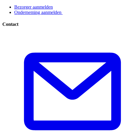
Bezorger aanmelden​​​​‌ ‍ ​‍​‍‌‍ ‌ ​‍‌‍‍‌‌‍‌ ‌‍‍‌‌‍ ‍​‍​‍​ ‍‍​‍​‍‌ ​ ‌‍​‌‌‍ ‍‌‍‍‌‌ ‌​‌ ‍‌​‍ ‍‌‍‍‌‌‍ ​‍​‍​‍ ​​‍​‍‌‍‍​‌ ​‍‌‍‌‌‌‍‌‍​‍​‍​ ‍‍​‍​‍‌‍‍​‌ ‌​‌ ‌​‌ ​​​ ‍‍​‍ ​‍ ‌‍ ​‌‍ ‌‍​ ‌‍​‌‌‍ ​‌‍‍​‌‍ ‌ ​ ‌ ‌​​ ‍‍​ ​ ​ ​ ​ ​ ​ ​ ​‍ ‌‍‍‌‌‍ ‍‌ ‌​‌‍‌‌‌‍ ‍‌ ‌​​‍ ‌‍‌‌‌‍‌​‌‍‍‌‌ ‌​​‍ ‌‍ ‌‌‍ ‌‍‌​‌‍‌‌​ ‌‌ ​​‌ ​‍‌‍‌‌‌ ​ ‌‍‌‌‌‍ ‍‌ ‌​‌‍​‌‌ ‌​‌‍‍‌‌‍ ‌‍ ‍​ ‍ ‌‍‍‌‌‍‌​​ ‌‌‍‌ ‌‍ ​‌‍ ‌‍​‍‌‍​‌‌‍ ​​ ‍ ‌ ‌​‌ ‍‌‌ ​​‌‍‌‌​ ‌‌‍‌ ‌‍ ​‌‍ ‌‍​‍‌‍​‌‌‍ ​​ ‍ ‌ ​​‌‍​‌‌ ‌​‌‍‍​​ ‌‌‍‌‍‌‍ ‌‍ ‌ ‌​‌‍‌‌‌ ​‍​‍ ‍‌ ​​‌‍​‌‌‍‌ ‌‍‌‌‌ ​ ​‍‌‌​ ‌‌‌​​‍‌‌ ‌‍‍ ‌‍‌‌‌ ‍‌​‍‌‌​ ​ ‌​‌​​‍‌‌​ ​ ‌​‌​​‍‌‌​ ​‍​ ​‍​ ‌ ​ ​‌‌‍​‍‌‍​ ​ ‌‌​ ‌ ​ ​‌​ ​‍​ ‌​​ ​​‌‍‌‌​ ‍‌​‍‌‌​ ​‍​ ​‍​‍‌‌​ ‌‌‌​‌​​‍ ‍‌‍ ​‌‍​‌‌‍​‍‌‍‌‌‌‍ ​​ ‌‍​‍‌‍​‌‌ ​ ‌‍‌‌‌‌‌‌‌ ​‍‌‍ ​​ ‌‌‍‍​‌ ‌​‌ ‌​‌ ​​​‍‌‌​ ​ ‌​​‌​‍‌‌​ ​‍‌​‌‍​‍‌‌​ ​‍‌​‌‍‌‍ ​‌‍ ‌‍​ ‌‍​‌‌‍ ​‌‍‍​‌‍ ‌ ​ ‌ ‌​​‍‌‌​ ​ ‌​​‌​ ​ ​ ​ ​ ​ ​ ​ ​‍‌‍‌‍‍‌‌‍‌​​ ‌‌‍‌ ‌‍ ​‌‍ ‌‍​‍‌‍​‌‌‍ ​​‍‌‍‌ ‌​‌ ‍‌‌ ​​‌‍‌‌​ ‌‌‍‌ ‌‍ ​‌‍ ‌‍​‍‌‍​‌‌‍ ​​‍‌‍‌ ​​‌‍​‌‌ ‌​‌‍‍​​ ‌‌‍‌‍‌‍ ‌‍ ‌ ‌​‌‍‌‌‌ ​‍​‍ ‍‌ ​​‌‍​‌‌‍‌ ‌‍‌‌‌ ​ ​‍‌‌​ ‌‌‌​​‍‌‌ ‌‍‍ ‌‍‌‌‌ ‍‌​‍‌‌​ ​ ‌​‌​​‍‌‌​ ​ ‌​‌​​‍‌‌​ ​‍​ ​‍​ ‌ ​ ​‌‌‍​‍‌‍​ ​ ‌‌​ ‌ ​ ​‌​ ​‍​ ‌​​ ​​‌‍‌‌​ ‍‌​‍‌‌​ ​‍​ ​‍​‍‌‌​ ‌‌‌​‌​​‍ ‍‌‍ ​‌‍​‌‌‍​‍‌‍‌‌‌‍ ​​‍‌‍‌ ​​‌‍‌‌‌ ​‍‌ ​ ‌ ​​‌‍‌‌‌‍​ ‌ ‌​‌‍‍‌‌ ‌‍‌‍‌‌​ ‌‌ ​​‌ ‌‌‌‍​‍‌‍ ​‌‍‍‌‌ ​ ‌‍‍​‌‍‌‌‌‍‌​​‍​‍‌ ‌
Onderneming aanmelden ​​​​‌ ‍ ​‍​‍‌‍ ‌ ​‍‌‍‍‌‌‍‌ ‌‍‍‌‌‍ ‍​‍​‍​ ‍‍​‍​‍‌ ​ ‌‍​‌‌‍ ‍‌‍‍‌‌ ‌​‌ ‍‌​‍ ‍‌‍‍‌‌‍ ​‍​‍​‍ ​​‍​‍‌‍‍​‌ ​‍‌‍‌‌‌‍‌‍​‍​‍​ ‍‍​‍​‍‌‍‍​‌ ‌​‌ ‌​‌ ​​​ ‍‍​‍ ​‍ ‌‍ ​‌‍ ‌‍​ ‌‍​‌‌‍ ​‌‍‍​‌‍ ‌ ​ ‌ ‌​​ ‍‍​ ​ ​ ​ ​ ​ ​ ​ ​‍ ‌‍‍‌‌‍ ‍‌ ‌​‌‍‌‌‌‍ ‍‌ ‌​​‍ ‌‍‌‌‌‍‌​‌‍‍‌‌ ‌​​‍ ‌‍ ‌‌‍ ‌‍‌​‌‍‌‌​ ‌‌ ​​‌ ​‍‌‍‌‌‌ ​ ‌‍‌‌‌‍ ‍‌ ‌​‌‍​‌‌ ‌​‌‍‍‌‌‍ ‌‍ ‍​ ‍ ‌‍‍‌‌‍‌​​ ‌‌‍‌ ‌‍ ​‌‍ ‌‍​‍‌‍​‌‌‍ ​​ ‍ ‌ ‌​‌ ‍‌‌ ​​‌‍‌‌​ ‌‌‍‌ ‌‍ ​‌‍ ‌‍​‍‌‍​‌‌‍ ​​ ‍ ‌ ​​‌‍​‌‌ ‌​‌‍‍​​ ‌‌‍‌‍‌‍ ‌‍ ‌ ‌​‌‍‌‌‌ ​‍​‍ ‍‌ ​​‌‍​‌‌‍‌ ‌‍‌‌‌ ​ ​‍‌‌​ ‌‌‌​​‍‌‌ ‌‍‍ ‌‍‌‌‌ ‍‌​‍‌‌​ ​ ‌​‌​​‍‌‌​ ​ ‌​‌​​‍‌‌​ ​‍​ ​‍​ ‌ ​ ‌ ​ ‍‌​ ​ ​ ​‌‌‍​ ‌‍​‌​ ‌‍​ ​‌‌‍​‍​ ‌‍‌‍​ ​‍‌‌​ ​‍​ ​‍​‍‌‌​ ‌‌‌​‌​​‍ ‍‌‍ ​‌‍​‌‌‍​‍‌‍‌‌‌‍ ​​ ‌‍​‍‌‍​‌‌ ​ ‌‍‌‌‌‌‌‌‌ ​‍‌‍ ​​ ‌‌‍‍​‌ ‌​‌ ‌​‌ ​​​‍‌‌​ ​ ‌​​‌​‍‌‌​ ​‍‌​‌‍​‍‌‌​ ​‍‌​‌‍‌‍ ​‌‍ ‌‍​ ‌‍​‌‌‍ ​‌‍‍​‌‍ ‌ ​ ‌ ‌​​‍‌‌​ ​ ‌​​‌​ ​ ​ ​ ​ ​ ​ ​ ​‍‌‍‌‍‍‌‌‍‌​​ ‌‌‍‌ ‌‍ ​‌‍ ‌‍​‍‌‍​‌‌‍ ​​‍‌‍‌ ‌​‌ ‍‌‌ ​​‌‍‌‌​ ‌‌‍‌ ‌‍ ​‌‍ ‌‍​‍‌‍​‌‌‍ ​​‍‌‍‌ ​​‌‍​‌‌ ‌​‌‍‍​​ ‌‌‍‌‍‌‍ ‌‍ ‌ ‌​‌‍‌‌‌ ​‍​‍ ‍‌ ​​‌‍​‌‌‍‌ ‌‍‌‌‌ ​ ​‍‌‌​ ‌‌‌​​‍‌‌ ‌‍‍ ‌‍‌‌‌ ‍‌​‍‌‌​ ​ ‌​‌​​‍‌‌​ ​ ‌​‌​​‍‌‌​ ​‍​ ​‍​ ‌ ​ ‌ ​ ‍‌​ ​ ​ ​‌‌‍​ ‌‍​‌​ ‌‍​ ​‌‌‍​‍​ ‌‍‌‍​ ​‍‌‌​ ​‍​ ​‍​‍‌‌​ ‌‌‌​‌​​‍ ‍‌‍ ​‌‍​‌‌‍​‍‌‍‌‌‌‍ ​​‍‌‍‌ ​​‌‍‌‌‌ ​‍‌ ​ ‌ ​​‌‍‌‌‌‍​ ‌ ‌​‌‍‍‌‌ ‌‍‌‍‌‌​ ‌‌ ​​‌ ‌‌‌‍​‍‌‍ ​‌‍‍‌‌ ​ ‌‍‍​‌‍‌‌‌‍‌​​‍​‍‌ ‌
Contact