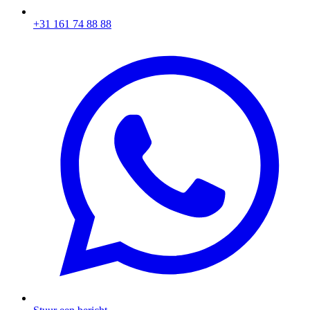
+31 161 74 88 88‬​​​​‌ ‍ ​‍​‍‌‍ ‌ ​‍‌‍‍‌‌‍‌ ‌‍‍‌‌‍ ‍​‍​‍​ ‍‍​‍​‍‌ ​ ‌‍​‌‌‍ ‍‌‍‍‌‌ ‌​‌ ‍‌​‍ ‍‌‍‍‌‌‍ ​‍​‍​‍ ​​‍​‍‌‍‍​‌ ​‍‌‍‌‌‌‍‌‍​‍​‍​ ‍‍​‍​‍‌‍‍​‌ ‌​‌ ‌​‌ ​​​ ‍‍​‍ ​‍ ‌‍ ​‌‍ ‌‍​ ‌‍​‌‌‍ ​‌‍‍​‌‍ ‌ ​ ‌ ‌​​ ‍‍​ ​ ​ ​ ​ ​ ​ ​ ​‍ ‌‍‍‌‌‍ ‍‌ ‌​‌‍‌‌‌‍ ‍‌ ‌​​‍ ‌‍‌‌‌‍‌​‌‍‍‌‌ ‌​​‍ ‌‍ ‌‌‍ ‌‍‌​‌‍‌‌​ ‌‌ ​​‌ ​‍‌‍‌‌‌ ​ ‌‍‌‌‌‍ ‍‌ ‌​‌‍​‌‌ ‌​‌‍‍‌‌‍ ‌‍ ‍​ ‍ ‌‍‍‌‌‍‌​​ ‌‌‍‌ ‌‍ ​‌‍ ‌‍​‍‌‍​‌‌‍ ​​ ‍ ‌ ‌​‌ ‍‌‌ ​​‌‍‌‌​ ‌‌‍‌ ‌‍ ​‌‍ ‌‍​‍‌‍​‌‌‍ ​​ ‍ ‌ ​​‌‍​‌‌ ‌​‌‍‍​​ ‌‌‍​ ‌‍ ‌‍ ‍‌ ‌​‌‍​‌‌‍​ ‌ ‌​​‍ ‍‌ ​​‌‍‍​‌‍ ‌‍ ‍‌‍‌‌​ ‌‍​‍‌‍​‌‌ ​ ‌‍‌‌‌‌‌‌‌ ​‍‌‍ ​​ ‌‌‍‍​‌ ‌​‌ ‌​‌ ​​​‍‌‌​ ​ ‌​​‌​‍‌‌​ ​‍‌​‌‍​‍‌‌​ ​‍‌​‌‍‌‍ ​‌‍ ‌‍​ ‌‍​‌‌‍ ​‌‍‍​‌‍ ‌ ​ ‌ ‌​​‍‌‌​ ​ ‌​​‌​ ​ ​ ​ ​ ​ ​ ​ ​‍‌‍‌‍‍‌‌‍‌​​ ‌‌‍‌ ‌‍ ​‌‍ ‌‍​‍‌‍​‌‌‍ ​​‍‌‍‌ ‌​‌ ‍‌‌ ​​‌‍‌‌​ ‌‌‍‌ ‌‍ ​‌‍ ‌‍​‍‌‍​‌‌‍ ​​‍‌‍‌ ​​‌‍​‌‌ ‌​‌‍‍​​ ‌‌‍​ ‌‍ ‌‍ ‍‌ ‌​‌‍​‌‌‍​ ‌ ‌​​‍ ‍‌ ​​‌‍‍​‌‍ ‌‍ ‍‌‍‌‌​‍‌‍‌ ​​‌‍‌‌‌ ​‍‌ ​ ‌ ​​‌‍‌‌‌‍​ ‌ ‌​‌‍‍‌‌ ‌‍‌‍‌‌​ ‌‌ ​​‌ ‌‌‌‍​‍‌‍ ​‌‍‍‌‌ ​ ‌‍‍​‌‍‌‌‌‍‌​​‍​‍‌ ‌