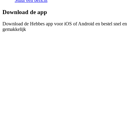
Stuur een bericht
Download de app​​​​‌ ‍ ​‍​‍‌‍ ‌ ​‍‌‍‍‌‌‍‌ ‌‍‍‌‌‍ ‍​‍​‍​ ‍‍​‍​‍‌ ​ ‌‍​‌‌‍ ‍‌‍‍‌‌ ‌​‌ ‍‌​‍ ‍‌‍‍‌‌‍ ​‍​‍​‍ ​​‍​‍‌‍‍​‌ ​‍‌‍‌‌‌‍‌‍​‍​‍​ ‍‍​‍​‍‌‍‍​‌ ‌​‌ ‌​‌ ​​​ ‍‍​‍ ​‍ ‌‍ ​‌‍ ‌‍​ ‌‍​‌‌‍ ​‌‍‍​‌‍ ‌ ​ ‌ ‌​​ ‍‍​ ​ ​ ​ ​ ​ ​ ​ ​‍ ‌‍‍‌‌‍ ‍‌ ‌​‌‍‌‌‌‍ ‍‌ ‌​​‍ ‌‍‌‌‌‍‌​‌‍‍‌‌ ‌​​‍ ‌‍ ‌‌‍ ‌‍‌​‌‍‌‌​ ‌‌ ​​‌ ​‍‌‍‌‌‌ ​ ‌‍‌‌‌‍ ‍‌ ‌​‌‍​‌‌ ‌​‌‍‍‌‌‍ ‌‍ ‍​ ‍ ‌‍‍‌‌‍‌​​ ‌‌‍‌ ‌‍ ​‌‍ ‌‍​‍‌‍​‌‌‍ ​​ ‍ ‌ ‌​‌ ‍‌‌ ​​‌‍‌‌​ ‌‌‍‌ ‌‍ ​‌‍ ‌‍​‍‌‍​‌‌‍ ​​ ‍ ‌ ​​‌‍​‌‌ ‌​‌‍‍​​ ‌‌‍‌‍‌‍ ‌‍ ‌ ‌​‌‍‌‌‌ ​‍​‍ ‍‌‍​‌‌ ​​‌ ​​‌​‌​‌‍ ‌ ‌ ‌‍ ‍‌‍ ​‌‍ ‌‍​‌‌‍‌​​‍ ‍‌ ‌​‌‍‍‌‌ ‌​‌‍ ​‌‍‌‌​ ‌‍​‍‌‍​‌‌ ​ ‌‍‌‌‌‌‌‌‌ ​‍‌‍ ​​ ‌‌‍‍​‌ ‌​‌ ‌​‌ ​​​‍‌‌​ ​ ‌​​‌​‍‌‌​ ​‍‌​‌‍​‍‌‌​ ​‍‌​‌‍‌‍ ​‌‍ ‌‍​ ‌‍​‌‌‍ ​‌‍‍​‌‍ ‌ ​ ‌ ‌​​‍‌‌​ ​ ‌​​‌​ ​ ​ ​ ​ ​ ​ ​ ​‍‌‍‌‍‍‌‌‍‌​​ ‌‌‍‌ ‌‍ ​‌‍ ‌‍​‍‌‍​‌‌‍ ​​‍‌‍‌ ‌​‌ ‍‌‌ ​​‌‍‌‌​ ‌‌‍‌ ‌‍ ​‌‍ ‌‍​‍‌‍​‌‌‍ ​​‍‌‍‌ ​​‌‍​‌‌ ‌​‌‍‍​​ ‌‌‍‌‍‌‍ ‌‍ ‌ ‌​‌‍‌‌‌ ​‍​‍ ‍‌‍​‌‌ ​​‌ ​​‌​‌​‌‍ ‌ ‌ ‌‍ ‍‌‍ ​‌‍ ‌‍​‌‌‍‌​​‍ ‍‌ ‌​‌‍‍‌‌ ‌​‌‍ ​‌‍‌‌​‍‌‍‌ ​​‌‍‌‌‌ ​‍‌ ​ ‌ ​​‌‍‌‌‌‍​ ‌ ‌​‌‍‍‌‌ ‌‍‌‍‌‌​ ‌‌ ​​‌ ‌‌‌‍​‍‌‍ ​‌‍‍‌‌ ​ ‌‍‍​‌‍‌‌‌‍‌​​‍​‍‌ ‌
Download de Hebbes app voor iOS of Android en bestel snel en
gemakkelijk​​​​‌ ‍ ​‍​‍‌‍ ‌ ​‍‌‍‍‌‌‍‌ ‌‍‍‌‌‍ ‍​‍​‍​ ‍‍​‍​‍‌ ​ ‌‍​‌‌‍ ‍‌‍‍‌‌ ‌​‌ ‍‌​‍ ‍‌‍‍‌‌‍ ​‍​‍​‍ ​​‍​‍‌‍‍​‌ ​‍‌‍‌‌‌‍‌‍​‍​‍​ ‍‍​‍​‍‌‍‍​‌ ‌​‌ ‌​‌ ​​​ ‍‍​‍ ​‍ ‌‍ ​‌‍ ‌‍​ ‌‍​‌‌‍ ​‌‍‍​‌‍ ‌ ​ ‌ ‌​​ ‍‍​ ​ ​ ​ ​ ​ ​ ​ ​‍ ‌‍‍‌‌‍ ‍‌ ‌​‌‍‌‌‌‍ ‍‌ ‌​​‍ ‌‍‌‌‌‍‌​‌‍‍‌‌ ‌​​‍ ‌‍ ‌‌‍ ‌‍‌​‌‍‌‌​ ‌‌ ​​‌ ​‍‌‍‌‌‌ ​ ‌‍‌‌‌‍ ‍‌ ‌​‌‍​‌‌ ‌​‌‍‍‌‌‍ ‌‍ ‍​ ‍ ‌‍‍‌‌‍‌​​ ‌‌‍‌ ‌‍ ​‌‍ ‌‍​‍‌‍​‌‌‍ ​​ ‍ ‌ ‌​‌ ‍‌‌ ​​‌‍‌‌​ ‌‌‍‌ ‌‍ ​‌‍ ‌‍​‍‌‍​‌‌‍ ​​ ‍ ‌ ​​‌‍​‌‌ ‌​‌‍‍​​ ‌‌‍‌‍‌‍ ‌‍ ‌ ‌​‌‍‌‌‌ ​‍​‍ ‍‌‍​‌‌ ​​‌ ​​‌​‌​‌‍ ‌ ‌ ‌‍ ‍‌‍ ​‌‍ ‌‍​‌‌‍‌​​‍ ‍‌‍‌​‌‍‌‌‌ ​ ‌‍​ ‌ ​‍‌‍‍‌‌ ​​‌ ‌​‌‍‍‌‌‍ ‌‍ ‍​ ‌‍​‍‌‍​‌‌ ​ ‌‍‌‌‌‌‌‌‌ ​‍‌‍ ​​ ‌‌‍‍​‌ ‌​‌ ‌​‌ ​​​‍‌‌​ ​ ‌​​‌​‍‌‌​ ​‍‌​‌‍​‍‌‌​ ​‍‌​‌‍‌‍ ​‌‍ ‌‍​ ‌‍​‌‌‍ ​‌‍‍​‌‍ ‌ ​ ‌ ‌​​‍‌‌​ ​ ‌​​‌​ ​ ​ ​ ​ ​ ​ ​ ​‍‌‍‌‍‍‌‌‍‌​​ ‌‌‍‌ ‌‍ ​‌‍ ‌‍​‍‌‍​‌‌‍ ​​‍‌‍‌ ‌​‌ ‍‌‌ ​​‌‍‌‌​ ‌‌‍‌ ‌‍ ​‌‍ ‌‍​‍‌‍​‌‌‍ ​​‍‌‍‌ ​​‌‍​‌‌ ‌​‌‍‍​​ ‌‌‍‌‍‌‍ ‌‍ ‌ ‌​‌‍‌‌‌ ​‍​‍ ‍‌‍​‌‌ ​​‌ ​​‌​‌​‌‍ ‌ ‌ ‌‍ ‍‌‍ ​‌‍ ‌‍​‌‌‍‌​​‍ ‍‌‍‌​‌‍‌‌‌ ​ ‌‍​ ‌ ​‍‌‍‍‌‌ ​​‌ ‌​‌‍‍‌‌‍ ‌‍ ‍​‍‌‍‌ ​​‌‍‌‌‌ ​‍‌ ​ ‌ ​​‌‍‌‌‌‍​ ‌ ‌​‌‍‍‌‌ ‌‍‌‍‌‌​ ‌‌ ​​‌ ‌‌‌‍​‍‌‍ ​‌‍‍‌‌ ​ ‌‍‍​‌‍‌‌‌‍‌​​‍​‍‌ ‌