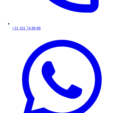
+31 161 74 88 88‬​​​​‌ ‍ ​‍​‍‌‍ ‌ ​‍‌‍‍‌‌‍‌ ‌‍‍‌‌‍ ‍​‍​‍​ ‍‍​‍​‍‌ ​ ‌‍​‌‌‍ ‍‌‍‍‌‌ ‌​‌ ‍‌​‍ ‍‌‍‍‌‌‍ ​‍​‍​‍ ​​‍​‍‌‍‍​‌ ​‍‌‍‌‌‌‍‌‍​‍​‍​ ‍‍​‍​‍‌‍‍​‌ ‌​‌ ‌​‌ ​​​ ‍‍​‍ ​‍ ‌‍ ​‌‍ ‌‍​ ‌‍​‌‌‍ ​‌‍‍​‌‍ ‌ ​ ‌ ‌​​ ‍‍​ ​ ​ ​ ​ ​ ​ ​ ​‍ ‌‍‍‌‌‍ ‍‌ ‌​‌‍‌‌‌‍ ‍‌ ‌​​‍ ‌‍‌‌‌‍‌​‌‍‍‌‌ ‌​​‍ ‌‍ ‌‌‍ ‌‍‌​‌‍‌‌​ ‌‌ ​​‌ ​‍‌‍‌‌‌ ​ ‌‍‌‌‌‍ ‍‌ ‌​‌‍​‌‌ ‌​‌‍‍‌‌‍ ‌‍ ‍​ ‍ ‌‍‍‌‌‍‌​​ ‌‌‍‌ ‌‍ ​‌‍ ‌‍​‍‌‍​‌‌‍ ​​ ‍ ‌ ‌​‌ ‍‌‌ ​​‌‍‌‌​ ‌‌‍‌ ‌‍ ​‌‍ ‌‍​‍‌‍​‌‌‍ ​​ ‍ ‌ ​​‌‍​‌‌ ‌​‌‍‍​​ ‌‌‍​ ‌‍ ‌‍ ‍‌ ‌​‌‍​‌‌‍​ ‌ ‌​​‍ ‍‌ ​​‌‍‍​‌‍ ‌‍ ‍‌‍‌‌​ ‌‍​‍‌‍​‌‌ ​ ‌‍‌‌‌‌‌‌‌ ​‍‌‍ ​​ ‌‌‍‍​‌ ‌​‌ ‌​‌ ​​​‍‌‌​ ​ ‌​​‌​‍‌‌​ ​‍‌​‌‍​‍‌‌​ ​‍‌​‌‍‌‍ ​‌‍ ‌‍​ ‌‍​‌‌‍ ​‌‍‍​‌‍ ‌ ​ ‌ ‌​​‍‌‌​ ​ ‌​​‌​ ​ ​ ​ ​ ​ ​ ​ ​‍‌‍‌‍‍‌‌‍‌​​ ‌‌‍‌ ‌‍ ​‌‍ ‌‍​‍‌‍​‌‌‍ ​​‍‌‍‌ ‌​‌ ‍‌‌ ​​‌‍‌‌​ ‌‌‍‌ ‌‍ ​‌‍ ‌‍​‍‌‍​‌‌‍ ​​‍‌‍‌ ​​‌‍​‌‌ ‌​‌‍‍​​ ‌‌‍​ ‌‍ ‌‍ ‍‌ ‌​‌‍​‌‌‍​ ‌ ‌​​‍ ‍‌ ​​‌‍‍​‌‍ ‌‍ ‍‌‍‌‌​‍‌‍‌ ​​‌‍‌‌‌ ​‍‌ ​ ‌ ​​‌‍‌‌‌‍​ ‌ ‌​‌‍‍‌‌ ‌‍‌‍‌‌​ ‌‌ ​​‌ ‌‌‌‍​‍‌‍ ​‌‍‍‌‌ ​ ‌‍‍​‌‍‌‌‌‍‌​​‍​‍‌ ‌