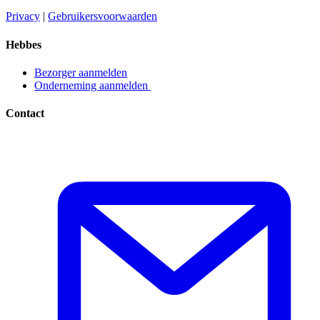
Privacy​​​​‌ ‍ ​‍​‍‌‍ ‌ ​‍‌‍‍‌‌‍‌ ‌‍‍‌‌‍ ‍​‍​‍​ ‍‍​‍​‍‌ ​ ‌‍​‌‌‍ ‍‌‍‍‌‌ ‌​‌ ‍‌​‍ ‍‌‍‍‌‌‍ ​‍​‍​‍ ​​‍​‍‌‍‍​‌ ​‍‌‍‌‌‌‍‌‍​‍​‍​ ‍‍​‍​‍‌‍‍​‌ ‌​‌ ‌​‌ ​​​ ‍‍​‍ ​‍ ‌‍ ​‌‍ ‌‍​ ‌‍​‌‌‍ ​‌‍‍​‌‍ ‌ ​ ‌ ‌​​ ‍‍​ ​ ​ ​ ​ ​ ​ ​ ​‍ ‌‍‍‌‌‍ ‍‌ ‌​‌‍‌‌‌‍ ‍‌ ‌​​‍ ‌‍‌‌‌‍‌​‌‍‍‌‌ ‌​​‍ ‌‍ ‌‌‍ ‌‍‌​‌‍‌‌​ ‌‌ ​​‌ ​‍‌‍‌‌‌ ​ ‌‍‌‌‌‍ ‍‌ ‌​‌‍​‌‌ ‌​‌‍‍‌‌‍ ‌‍ ‍​ ‍ ‌‍‍‌‌‍‌​​ ‌‌‍‌ ‌‍ ​‌‍ ‌‍​‍‌‍​‌‌‍ ​​ ‍ ‌ ‌​‌ ‍‌‌ ​​‌‍‌‌​ ‌‌‍‌ ‌‍ ​‌‍ ‌‍​‍‌‍​‌‌‍ ​​ ‍ ‌ ​​‌‍​‌‌ ‌​‌‍‍​​ ‌‌‍‌‍‌‍ ‌‍ ‌ ‌​‌‍‌‌‌ ​‍​‍ ‍‌‍ ​‌‍‌‌‌‍‌ ‌‍​‌‌‍ ​​‍‌‌​ ‌‌‌​​‍‌‌ ‌‍‍ ‌‍‌‌‌ ‍‌​‍‌‌​ ​ ‌​‌​​‍‌‌​ ​ ‌​‌​​‍‌‌​ ​‍​ ​‍​ ​‌​ ‍​‌‍‌‌​ ‌‍‌‍‌​‌‍‌‌‌‍‌‌​ ‌‍​ ​ ​ ‍‌​ ‌‌​ ‌​​‍‌‌​ ​‍​ ​‍​‍‌‌​ ‌‌‌​‌​​‍ ‍‌‍ ​‌‍​‌‌‍​‍‌‍‌‌‌‍ ​​ ‌‍​‍‌‍​‌‌ ​ ‌‍‌‌‌‌‌‌‌ ​‍‌‍ ​​ ‌‌‍‍​‌ ‌​‌ ‌​‌ ​​​‍‌‌​ ​ ‌​​‌​‍‌‌​ ​‍‌​‌‍​‍‌‌​ ​‍‌​‌‍‌‍ ​‌‍ ‌‍​ ‌‍​‌‌‍ ​‌‍‍​‌‍ ‌ ​ ‌ ‌​​‍‌‌​ ​ ‌​​‌​ ​ ​ ​ ​ ​ ​ ​ ​‍‌‍‌‍‍‌‌‍‌​​ ‌‌‍‌ ‌‍ ​‌‍ ‌‍​‍‌‍​‌‌‍ ​​‍‌‍‌ ‌​‌ ‍‌‌ ​​‌‍‌‌​ ‌‌‍‌ ‌‍ ​‌‍ ‌‍​‍‌‍​‌‌‍ ​​‍‌‍‌ ​​‌‍​‌‌ ‌​‌‍‍​​ ‌‌‍‌‍‌‍ ‌‍ ‌ ‌​‌‍‌‌‌ ​‍​‍ ‍‌‍ ​‌‍‌‌‌‍‌ ‌‍​‌‌‍ ​​‍‌‌​ ‌‌‌​​‍‌‌ ‌‍‍ ‌‍‌‌‌ ‍‌​‍‌‌​ ​ ‌​‌​​‍‌‌​ ​ ‌​‌​​‍‌‌​ ​‍​ ​‍​ ​‌​ ‍​‌‍‌‌​ ‌‍‌‍‌​‌‍‌‌‌‍‌‌​ ‌‍​ ​ ​ ‍‌​ ‌‌​ ‌​​‍‌‌​ ​‍​ ​‍​‍‌‌​ ‌‌‌​‌​​‍ ‍‌‍ ​‌‍​‌‌‍​‍‌‍‌‌‌‍ ​​‍‌‍‌ ​​‌‍‌‌‌ ​‍‌ ​ ‌ ​​‌‍‌‌‌‍​ ‌ ‌​‌‍‍‌‌ ‌‍‌‍‌‌​ ‌‌ ​​‌ ‌‌‌‍​‍‌‍ ​‌‍‍‌‌ ​ ‌‍‍​‌‍‌‌‌‍‌​​‍​‍‌ ‌
|
Gebruikersvoorwaarden​​​​‌ ‍ ​‍​‍‌‍ ‌ ​‍‌‍‍‌‌‍‌ ‌‍‍‌‌‍ ‍​‍​‍​ ‍‍​‍​‍‌ ​ ‌‍​‌‌‍ ‍‌‍‍‌‌ ‌​‌ ‍‌​‍ ‍‌‍‍‌‌‍ ​‍​‍​‍ ​​‍​‍‌‍‍​‌ ​‍‌‍‌‌‌‍‌‍​‍​‍​ ‍‍​‍​‍‌‍‍​‌ ‌​‌ ‌​‌ ​​​ ‍‍​‍ ​‍ ‌‍ ​‌‍ ‌‍​ ‌‍​‌‌‍ ​‌‍‍​‌‍ ‌ ​ ‌ ‌​​ ‍‍​ ​ ​ ​ ​ ​ ​ ​ ​‍ ‌‍‍‌‌‍ ‍‌ ‌​‌‍‌‌‌‍ ‍‌ ‌​​‍ ‌‍‌‌‌‍‌​‌‍‍‌‌ ‌​​‍ ‌‍ ‌‌‍ ‌‍‌​‌‍‌‌​ ‌‌ ​​‌ ​‍‌‍‌‌‌ ​ ‌‍‌‌‌‍ ‍‌ ‌​‌‍​‌‌ ‌​‌‍‍‌‌‍ ‌‍ ‍​ ‍ ‌‍‍‌‌‍‌​​ ‌‌‍‌ ‌‍ ​‌‍ ‌‍​‍‌‍​‌‌‍ ​​ ‍ ‌ ‌​‌ ‍‌‌ ​​‌‍‌‌​ ‌‌‍‌ ‌‍ ​‌‍ ‌‍​‍‌‍​‌‌‍ ​​ ‍ ‌ ​​‌‍​‌‌ ‌​‌‍‍​​ ‌‌‍‌‍‌‍ ‌‍ ‌ ‌​‌‍‌‌‌ ​‍​‍ ‍‌‍ ​‌‍‌‌‌‍‌ ‌‍​‌‌‍ ​​‍‌‌​ ‌‌‌​​‍‌‌ ‌‍‍ ‌‍‌‌‌ ‍‌​‍‌‌​ ​ ‌​‌​​‍‌‌​ ​ ‌​‌​​‍‌‌​ ​‍​ ​‍​ ​​‌‍​ ‌‍‌‍​ ‌‍​ ‌​‌‍‌​​ ​ ‌‍‌‌​ ​ ​ ​‌​ ‍‌​ ​‍​‍‌‌​ ​‍​ ​‍​‍‌‌​ ‌‌‌​‌​​‍ ‍‌‍ ​‌‍​‌‌‍​‍‌‍‌‌‌‍ ​​ ‌‍​‍‌‍​‌‌ ​ ‌‍‌‌‌‌‌‌‌ ​‍‌‍ ​​ ‌‌‍‍​‌ ‌​‌ ‌​‌ ​​​‍‌‌​ ​ ‌​​‌​‍‌‌​ ​‍‌​‌‍​‍‌‌​ ​‍‌​‌‍‌‍ ​‌‍ ‌‍​ ‌‍​‌‌‍ ​‌‍‍​‌‍ ‌ ​ ‌ ‌​​‍‌‌​ ​ ‌​​‌​ ​ ​ ​ ​ ​ ​ ​ ​‍‌‍‌‍‍‌‌‍‌​​ ‌‌‍‌ ‌‍ ​‌‍ ‌‍​‍‌‍​‌‌‍ ​​‍‌‍‌ ‌​‌ ‍‌‌ ​​‌‍‌‌​ ‌‌‍‌ ‌‍ ​‌‍ ‌‍​‍‌‍​‌‌‍ ​​‍‌‍‌ ​​‌‍​‌‌ ‌​‌‍‍​​ ‌‌‍‌‍‌‍ ‌‍ ‌ ‌​‌‍‌‌‌ ​‍​‍ ‍‌‍ ​‌‍‌‌‌‍‌ ‌‍​‌‌‍ ​​‍‌‌​ ‌‌‌​​‍‌‌ ‌‍‍ ‌‍‌‌‌ ‍‌​‍‌‌​ ​ ‌​‌​​‍‌‌​ ​ ‌​‌​​‍‌‌​ ​‍​ ​‍​ ​​‌‍​ ‌‍‌‍​ ‌‍​ ‌​‌‍‌​​ ​ ‌‍‌‌​ ​ ​ ​‌​ ‍‌​ ​‍​‍‌‌​ ​‍​ ​‍​‍‌‌​ ‌‌‌​‌​​‍ ‍‌‍ ​‌‍​‌‌‍​‍‌‍‌‌‌‍ ​​‍‌‍‌ ​​‌‍‌‌‌ ​‍‌ ​ ‌ ​​‌‍‌‌‌‍​ ‌ ‌​‌‍‍‌‌ ‌‍‌‍‌‌​ ‌‌ ​​‌ ‌‌‌‍​‍‌‍ ​‌‍‍‌‌ ​ ‌‍‍​‌‍‌‌‌‍‌​​‍​‍‌ ‌
Hebbes
Bezorger aanmelden​​​​‌ ‍ ​‍​‍‌‍ ‌ ​‍‌‍‍‌‌‍‌ ‌‍‍‌‌‍ ‍​‍​‍​ ‍‍​‍​‍‌ ​ ‌‍​‌‌‍ ‍‌‍‍‌‌ ‌​‌ ‍‌​‍ ‍‌‍‍‌‌‍ ​‍​‍​‍ ​​‍​‍‌‍‍​‌ ​‍‌‍‌‌‌‍‌‍​‍​‍​ ‍‍​‍​‍‌‍‍​‌ ‌​‌ ‌​‌ ​​​ ‍‍​‍ ​‍ ‌‍ ​‌‍ ‌‍​ ‌‍​‌‌‍ ​‌‍‍​‌‍ ‌ ​ ‌ ‌​​ ‍‍​ ​ ​ ​ ​ ​ ​ ​ ​‍ ‌‍‍‌‌‍ ‍‌ ‌​‌‍‌‌‌‍ ‍‌ ‌​​‍ ‌‍‌‌‌‍‌​‌‍‍‌‌ ‌​​‍ ‌‍ ‌‌‍ ‌‍‌​‌‍‌‌​ ‌‌ ​​‌ ​‍‌‍‌‌‌ ​ ‌‍‌‌‌‍ ‍‌ ‌​‌‍​‌‌ ‌​‌‍‍‌‌‍ ‌‍ ‍​ ‍ ‌‍‍‌‌‍‌​​ ‌‌‍‌ ‌‍ ​‌‍ ‌‍​‍‌‍​‌‌‍ ​​ ‍ ‌ ‌​‌ ‍‌‌ ​​‌‍‌‌​ ‌‌‍‌ ‌‍ ​‌‍ ‌‍​‍‌‍​‌‌‍ ​​ ‍ ‌ ​​‌‍​‌‌ ‌​‌‍‍​​ ‌‌‍‌‍‌‍ ‌‍ ‌ ‌​‌‍‌‌‌ ​‍​‍ ‍‌ ​​‌‍​‌‌‍‌ ‌‍‌‌‌ ​ ​‍‌‌​ ‌‌‌​​‍‌‌ ‌‍‍ ‌‍‌‌‌ ‍‌​‍‌‌​ ​ ‌​‌​​‍‌‌​ ​ ‌​‌​​‍‌‌​ ​‍​ ​‍​ ‌ ​ ​‌‌‍​‍‌‍​ ​ ‌‌​ ‌ ​ ​‌​ ​‍​ ‌​​ ​​‌‍‌‌​ ‍‌​‍‌‌​ ​‍​ ​‍​‍‌‌​ ‌‌‌​‌​​‍ ‍‌‍ ​‌‍​‌‌‍​‍‌‍‌‌‌‍ ​​ ‌‍​‍‌‍​‌‌ ​ ‌‍‌‌‌‌‌‌‌ ​‍‌‍ ​​ ‌‌‍‍​‌ ‌​‌ ‌​‌ ​​​‍‌‌​ ​ ‌​​‌​‍‌‌​ ​‍‌​‌‍​‍‌‌​ ​‍‌​‌‍‌‍ ​‌‍ ‌‍​ ‌‍​‌‌‍ ​‌‍‍​‌‍ ‌ ​ ‌ ‌​​‍‌‌​ ​ ‌​​‌​ ​ ​ ​ ​ ​ ​ ​ ​‍‌‍‌‍‍‌‌‍‌​​ ‌‌‍‌ ‌‍ ​‌‍ ‌‍​‍‌‍​‌‌‍ ​​‍‌‍‌ ‌​‌ ‍‌‌ ​​‌‍‌‌​ ‌‌‍‌ ‌‍ ​‌‍ ‌‍​‍‌‍​‌‌‍ ​​‍‌‍‌ ​​‌‍​‌‌ ‌​‌‍‍​​ ‌‌‍‌‍‌‍ ‌‍ ‌ ‌​‌‍‌‌‌ ​‍​‍ ‍‌ ​​‌‍​‌‌‍‌ ‌‍‌‌‌ ​ ​‍‌‌​ ‌‌‌​​‍‌‌ ‌‍‍ ‌‍‌‌‌ ‍‌​‍‌‌​ ​ ‌​‌​​‍‌‌​ ​ ‌​‌​​‍‌‌​ ​‍​ ​‍​ ‌ ​ ​‌‌‍​‍‌‍​ ​ ‌‌​ ‌ ​ ​‌​ ​‍​ ‌​​ ​​‌‍‌‌​ ‍‌​‍‌‌​ ​‍​ ​‍​‍‌‌​ ‌‌‌​‌​​‍ ‍‌‍ ​‌‍​‌‌‍​‍‌‍‌‌‌‍ ​​‍‌‍‌ ​​‌‍‌‌‌ ​‍‌ ​ ‌ ​​‌‍‌‌‌‍​ ‌ ‌​‌‍‍‌‌ ‌‍‌‍‌‌​ ‌‌ ​​‌ ‌‌‌‍​‍‌‍ ​‌‍‍‌‌ ​ ‌‍‍​‌‍‌‌‌‍‌​​‍​‍‌ ‌
Onderneming aanmelden ​​​​‌ ‍ ​‍​‍‌‍ ‌ ​‍‌‍‍‌‌‍‌ ‌‍‍‌‌‍ ‍​‍​‍​ ‍‍​‍​‍‌ ​ ‌‍​‌‌‍ ‍‌‍‍‌‌ ‌​‌ ‍‌​‍ ‍‌‍‍‌‌‍ ​‍​‍​‍ ​​‍​‍‌‍‍​‌ ​‍‌‍‌‌‌‍‌‍​‍​‍​ ‍‍​‍​‍‌‍‍​‌ ‌​‌ ‌​‌ ​​​ ‍‍​‍ ​‍ ‌‍ ​‌‍ ‌‍​ ‌‍​‌‌‍ ​‌‍‍​‌‍ ‌ ​ ‌ ‌​​ ‍‍​ ​ ​ ​ ​ ​ ​ ​ ​‍ ‌‍‍‌‌‍ ‍‌ ‌​‌‍‌‌‌‍ ‍‌ ‌​​‍ ‌‍‌‌‌‍‌​‌‍‍‌‌ ‌​​‍ ‌‍ ‌‌‍ ‌‍‌​‌‍‌‌​ ‌‌ ​​‌ ​‍‌‍‌‌‌ ​ ‌‍‌‌‌‍ ‍‌ ‌​‌‍​‌‌ ‌​‌‍‍‌‌‍ ‌‍ ‍​ ‍ ‌‍‍‌‌‍‌​​ ‌‌‍‌ ‌‍ ​‌‍ ‌‍​‍‌‍​‌‌‍ ​​ ‍ ‌ ‌​‌ ‍‌‌ ​​‌‍‌‌​ ‌‌‍‌ ‌‍ ​‌‍ ‌‍​‍‌‍​‌‌‍ ​​ ‍ ‌ ​​‌‍​‌‌ ‌​‌‍‍​​ ‌‌‍‌‍‌‍ ‌‍ ‌ ‌​‌‍‌‌‌ ​‍​‍ ‍‌ ​​‌‍​‌‌‍‌ ‌‍‌‌‌ ​ ​‍‌‌​ ‌‌‌​​‍‌‌ ‌‍‍ ‌‍‌‌‌ ‍‌​‍‌‌​ ​ ‌​‌​​‍‌‌​ ​ ‌​‌​​‍‌‌​ ​‍​ ​‍​ ‌ ​ ‌ ​ ‍‌​ ​ ​ ​‌‌‍​ ‌‍​‌​ ‌‍​ ​‌‌‍​‍​ ‌‍‌‍​ ​‍‌‌​ ​‍​ ​‍​‍‌‌​ ‌‌‌​‌​​‍ ‍‌‍ ​‌‍​‌‌‍​‍‌‍‌‌‌‍ ​​ ‌‍​‍‌‍​‌‌ ​ ‌‍‌‌‌‌‌‌‌ ​‍‌‍ ​​ ‌‌‍‍​‌ ‌​‌ ‌​‌ ​​​‍‌‌​ ​ ‌​​‌​‍‌‌​ ​‍‌​‌‍​‍‌‌​ ​‍‌​‌‍‌‍ ​‌‍ ‌‍​ ‌‍​‌‌‍ ​‌‍‍​‌‍ ‌ ​ ‌ ‌​​‍‌‌​ ​ ‌​​‌​ ​ ​ ​ ​ ​ ​ ​ ​‍‌‍‌‍‍‌‌‍‌​​ ‌‌‍‌ ‌‍ ​‌‍ ‌‍​‍‌‍​‌‌‍ ​​‍‌‍‌ ‌​‌ ‍‌‌ ​​‌‍‌‌​ ‌‌‍‌ ‌‍ ​‌‍ ‌‍​‍‌‍​‌‌‍ ​​‍‌‍‌ ​​‌‍​‌‌ ‌​‌‍‍​​ ‌‌‍‌‍‌‍ ‌‍ ‌ ‌​‌‍‌‌‌ ​‍​‍ ‍‌ ​​‌‍​‌‌‍‌ ‌‍‌‌‌ ​ ​‍‌‌​ ‌‌‌​​‍‌‌ ‌‍‍ ‌‍‌‌‌ ‍‌​‍‌‌​ ​ ‌​‌​​‍‌‌​ ​ ‌​‌​​‍‌‌​ ​‍​ ​‍​ ‌ ​ ‌ ​ ‍‌​ ​ ​ ​‌‌‍​ ‌‍​‌​ ‌‍​ ​‌‌‍​‍​ ‌‍‌‍​ ​‍‌‌​ ​‍​ ​‍​‍‌‌​ ‌‌‌​‌​​‍ ‍‌‍ ​‌‍​‌‌‍​‍‌‍‌‌‌‍ ​​‍‌‍‌ ​​‌‍‌‌‌ ​‍‌ ​ ‌ ​​‌‍‌‌‌‍​ ‌ ‌​‌‍‍‌‌ ‌‍‌‍‌‌​ ‌‌ ​​‌ ‌‌‌‍​‍‌‍ ​‌‍‍‌‌ ​ ‌‍‍​‌‍‌‌‌‍‌​​‍​‍‌ ‌
Contact