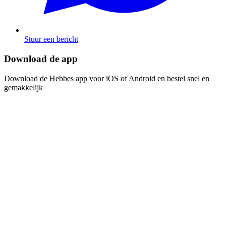
Stuur een bericht
Download de app​​​​‌ ‍ ​‍​‍‌‍ ‌ ​‍‌‍‍‌‌‍‌ ‌‍‍‌‌‍ ‍​‍​‍​ ‍‍​‍​‍‌ ​ ‌‍​‌‌‍ ‍‌‍‍‌‌ ‌​‌ ‍‌​‍ ‍‌‍‍‌‌‍ ​‍​‍​‍ ​​‍​‍‌‍‍​‌ ​‍‌‍‌‌‌‍‌‍​‍​‍​ ‍‍​‍​‍‌‍‍​‌ ‌​‌ ‌​‌ ​​​ ‍‍​‍ ​‍ ‌‍ ​‌‍ ‌‍​ ‌‍​‌‌‍ ​‌‍‍​‌‍ ‌ ​ ‌ ‌​​ ‍‍​ ​ ​ ​ ​ ​ ​ ​ ​‍ ‌‍‍‌‌‍ ‍‌ ‌​‌‍‌‌‌‍ ‍‌ ‌​​‍ ‌‍‌‌‌‍‌​‌‍‍‌‌ ‌​​‍ ‌‍ ‌‌‍ ‌‍‌​‌‍‌‌​ ‌‌ ​​‌ ​‍‌‍‌‌‌ ​ ‌‍‌‌‌‍ ‍‌ ‌​‌‍​‌‌ ‌​‌‍‍‌‌‍ ‌‍ ‍​ ‍ ‌‍‍‌‌‍‌​​ ‌‌‍‌ ‌‍ ​‌‍ ‌‍​‍‌‍​‌‌‍ ​​ ‍ ‌ ‌​‌ ‍‌‌ ​​‌‍‌‌​ ‌‌‍‌ ‌‍ ​‌‍ ‌‍​‍‌‍​‌‌‍ ​​ ‍ ‌ ​​‌‍​‌‌ ‌​‌‍‍​​ ‌‌‍‌‍‌‍ ‌‍ ‌ ‌​‌‍‌‌‌ ​‍​‍ ‍‌‍​‌‌ ​​‌ ​​‌​‌​‌‍ ‌ ‌ ‌‍ ‍‌‍ ​‌‍ ‌‍​‌‌‍‌​​‍ ‍‌ ‌​‌‍‍‌‌ ‌​‌‍ ​‌‍‌‌​ ‌‍​‍‌‍​‌‌ ​ ‌‍‌‌‌‌‌‌‌ ​‍‌‍ ​​ ‌‌‍‍​‌ ‌​‌ ‌​‌ ​​​‍‌‌​ ​ ‌​​‌​‍‌‌​ ​‍‌​‌‍​‍‌‌​ ​‍‌​‌‍‌‍ ​‌‍ ‌‍​ ‌‍​‌‌‍ ​‌‍‍​‌‍ ‌ ​ ‌ ‌​​‍‌‌​ ​ ‌​​‌​ ​ ​ ​ ​ ​ ​ ​ ​‍‌‍‌‍‍‌‌‍‌​​ ‌‌‍‌ ‌‍ ​‌‍ ‌‍​‍‌‍​‌‌‍ ​​‍‌‍‌ ‌​‌ ‍‌‌ ​​‌‍‌‌​ ‌‌‍‌ ‌‍ ​‌‍ ‌‍​‍‌‍​‌‌‍ ​​‍‌‍‌ ​​‌‍​‌‌ ‌​‌‍‍​​ ‌‌‍‌‍‌‍ ‌‍ ‌ ‌​‌‍‌‌‌ ​‍​‍ ‍‌‍​‌‌ ​​‌ ​​‌​‌​‌‍ ‌ ‌ ‌‍ ‍‌‍ ​‌‍ ‌‍​‌‌‍‌​​‍ ‍‌ ‌​‌‍‍‌‌ ‌​‌‍ ​‌‍‌‌​‍‌‍‌ ​​‌‍‌‌‌ ​‍‌ ​ ‌ ​​‌‍‌‌‌‍​ ‌ ‌​‌‍‍‌‌ ‌‍‌‍‌‌​ ‌‌ ​​‌ ‌‌‌‍​‍‌‍ ​‌‍‍‌‌ ​ ‌‍‍​‌‍‌‌‌‍‌​​‍​‍‌ ‌
Download de Hebbes app voor iOS of Android en bestel snel en
gemakkelijk​​​​‌ ‍ ​‍​‍‌‍ ‌ ​‍‌‍‍‌‌‍‌ ‌‍‍‌‌‍ ‍​‍​‍​ ‍‍​‍​‍‌ ​ ‌‍​‌‌‍ ‍‌‍‍‌‌ ‌​‌ ‍‌​‍ ‍‌‍‍‌‌‍ ​‍​‍​‍ ​​‍​‍‌‍‍​‌ ​‍‌‍‌‌‌‍‌‍​‍​‍​ ‍‍​‍​‍‌‍‍​‌ ‌​‌ ‌​‌ ​​​ ‍‍​‍ ​‍ ‌‍ ​‌‍ ‌‍​ ‌‍​‌‌‍ ​‌‍‍​‌‍ ‌ ​ ‌ ‌​​ ‍‍​ ​ ​ ​ ​ ​ ​ ​ ​‍ ‌‍‍‌‌‍ ‍‌ ‌​‌‍‌‌‌‍ ‍‌ ‌​​‍ ‌‍‌‌‌‍‌​‌‍‍‌‌ ‌​​‍ ‌‍ ‌‌‍ ‌‍‌​‌‍‌‌​ ‌‌ ​​‌ ​‍‌‍‌‌‌ ​ ‌‍‌‌‌‍ ‍‌ ‌​‌‍​‌‌ ‌​‌‍‍‌‌‍ ‌‍ ‍​ ‍ ‌‍‍‌‌‍‌​​ ‌‌‍‌ ‌‍ ​‌‍ ‌‍​‍‌‍​‌‌‍ ​​ ‍ ‌ ‌​‌ ‍‌‌ ​​‌‍‌‌​ ‌‌‍‌ ‌‍ ​‌‍ ‌‍​‍‌‍​‌‌‍ ​​ ‍ ‌ ​​‌‍​‌‌ ‌​‌‍‍​​ ‌‌‍‌‍‌‍ ‌‍ ‌ ‌​‌‍‌‌‌ ​‍​‍ ‍‌‍​‌‌ ​​‌ ​​‌​‌​‌‍ ‌ ‌ ‌‍ ‍‌‍ ​‌‍ ‌‍​‌‌‍‌​​‍ ‍‌‍‌​‌‍‌‌‌ ​ ‌‍​ ‌ ​‍‌‍‍‌‌ ​​‌ ‌​‌‍‍‌‌‍ ‌‍ ‍​ ‌‍​‍‌‍​‌‌ ​ ‌‍‌‌‌‌‌‌‌ ​‍‌‍ ​​ ‌‌‍‍​‌ ‌​‌ ‌​‌ ​​​‍‌‌​ ​ ‌​​‌​‍‌‌​ ​‍‌​‌‍​‍‌‌​ ​‍‌​‌‍‌‍ ​‌‍ ‌‍​ ‌‍​‌‌‍ ​‌‍‍​‌‍ ‌ ​ ‌ ‌​​‍‌‌​ ​ ‌​​‌​ ​ ​ ​ ​ ​ ​ ​ ​‍‌‍‌‍‍‌‌‍‌​​ ‌‌‍‌ ‌‍ ​‌‍ ‌‍​‍‌‍​‌‌‍ ​​‍‌‍‌ ‌​‌ ‍‌‌ ​​‌‍‌‌​ ‌‌‍‌ ‌‍ ​‌‍ ‌‍​‍‌‍​‌‌‍ ​​‍‌‍‌ ​​‌‍​‌‌ ‌​‌‍‍​​ ‌‌‍‌‍‌‍ ‌‍ ‌ ‌​‌‍‌‌‌ ​‍​‍ ‍‌‍​‌‌ ​​‌ ​​‌​‌​‌‍ ‌ ‌ ‌‍ ‍‌‍ ​‌‍ ‌‍​‌‌‍‌​​‍ ‍‌‍‌​‌‍‌‌‌ ​ ‌‍​ ‌ ​‍‌‍‍‌‌ ​​‌ ‌​‌‍‍‌‌‍ ‌‍ ‍​‍‌‍‌ ​​‌‍‌‌‌ ​‍‌ ​ ‌ ​​‌‍‌‌‌‍​ ‌ ‌​‌‍‍‌‌ ‌‍‌‍‌‌​ ‌‌ ​​‌ ‌‌‌‍​‍‌‍ ​‌‍‍‌‌ ​ ‌‍‍​‌‍‌‌‌‍‌​​‍​‍‌ ‌