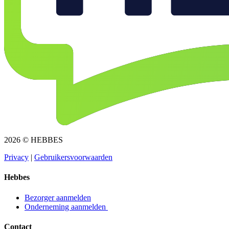
2026 © HEBBES
Privacy​​​​‌ ‍ ​‍​‍‌‍ ‌ ​‍‌‍‍‌‌‍‌ ‌‍‍‌‌‍ ‍​‍​‍​ ‍‍​‍​‍‌ ​ ‌‍​‌‌‍ ‍‌‍‍‌‌ ‌​‌ ‍‌​‍ ‍‌‍‍‌‌‍ ​‍​‍​‍ ​​‍​‍‌‍‍​‌ ​‍‌‍‌‌‌‍‌‍​‍​‍​ ‍‍​‍​‍‌‍‍​‌ ‌​‌ ‌​‌ ​​​ ‍‍​‍ ​‍ ‌‍ ​‌‍ ‌‍​ ‌‍​‌‌‍ ​‌‍‍​‌‍ ‌ ​ ‌ ‌​​ ‍‍​ ​ ​ ​ ​ ​ ​ ​ ​‍ ‌‍‍‌‌‍ ‍‌ ‌​‌‍‌‌‌‍ ‍‌ ‌​​‍ ‌‍‌‌‌‍‌​‌‍‍‌‌ ‌​​‍ ‌‍ ‌‌‍ ‌‍‌​‌‍‌‌​ ‌‌ ​​‌ ​‍‌‍‌‌‌ ​ ‌‍‌‌‌‍ ‍‌ ‌​‌‍​‌‌ ‌​‌‍‍‌‌‍ ‌‍ ‍​ ‍ ‌‍‍‌‌‍‌​​ ‌‌‍‌ ‌‍ ​‌‍ ‌‍​‍‌‍​‌‌‍ ​​ ‍ ‌ ‌​‌ ‍‌‌ ​​‌‍‌‌​ ‌‌‍‌ ‌‍ ​‌‍ ‌‍​‍‌‍​‌‌‍ ​​ ‍ ‌ ​​‌‍​‌‌ ‌​‌‍‍​​ ‌‌‍‌‍‌‍ ‌‍ ‌ ‌​‌‍‌‌‌ ​‍​‍ ‍‌‍ ​‌‍‌‌‌‍‌ ‌‍​‌‌‍ ​​‍‌‌​ ‌‌‌​​‍‌‌ ‌‍‍ ‌‍‌‌‌ ‍‌​‍‌‌​ ​ ‌​‌​​‍‌‌​ ​ ‌​‌​​‍‌‌​ ​‍​ ​‍​ ​‌​ ‍​‌‍‌‌​ ‌‍‌‍‌​‌‍‌‌‌‍‌‌​ ‌‍​ ​ ​ ‍‌​ ‌‌​ ‌​​‍‌‌​ ​‍​ ​‍​‍‌‌​ ‌‌‌​‌​​‍ ‍‌‍ ​‌‍​‌‌‍​‍‌‍‌‌‌‍ ​​ ‌‍​‍‌‍​‌‌ ​ ‌‍‌‌‌‌‌‌‌ ​‍‌‍ ​​ ‌‌‍‍​‌ ‌​‌ ‌​‌ ​​​‍‌‌​ ​ ‌​​‌​‍‌‌​ ​‍‌​‌‍​‍‌‌​ ​‍‌​‌‍‌‍ ​‌‍ ‌‍​ ‌‍​‌‌‍ ​‌‍‍​‌‍ ‌ ​ ‌ ‌​​‍‌‌​ ​ ‌​​‌​ ​ ​ ​ ​ ​ ​ ​ ​‍‌‍‌‍‍‌‌‍‌​​ ‌‌‍‌ ‌‍ ​‌‍ ‌‍​‍‌‍​‌‌‍ ​​‍‌‍‌ ‌​‌ ‍‌‌ ​​‌‍‌‌​ ‌‌‍‌ ‌‍ ​‌‍ ‌‍​‍‌‍​‌‌‍ ​​‍‌‍‌ ​​‌‍​‌‌ ‌​‌‍‍​​ ‌‌‍‌‍‌‍ ‌‍ ‌ ‌​‌‍‌‌‌ ​‍​‍ ‍‌‍ ​‌‍‌‌‌‍‌ ‌‍​‌‌‍ ​​‍‌‌​ ‌‌‌​​‍‌‌ ‌‍‍ ‌‍‌‌‌ ‍‌​‍‌‌​ ​ ‌​‌​​‍‌‌​ ​ ‌​‌​​‍‌‌​ ​‍​ ​‍​ ​‌​ ‍​‌‍‌‌​ ‌‍‌‍‌​‌‍‌‌‌‍‌‌​ ‌‍​ ​ ​ ‍‌​ ‌‌​ ‌​​‍‌‌​ ​‍​ ​‍​‍‌‌​ ‌‌‌​‌​​‍ ‍‌‍ ​‌‍​‌‌‍​‍‌‍‌‌‌‍ ​​‍‌‍‌ ​​‌‍‌‌‌ ​‍‌ ​ ‌ ​​‌‍‌‌‌‍​ ‌ ‌​‌‍‍‌‌ ‌‍‌‍‌‌​ ‌‌ ​​‌ ‌‌‌‍​‍‌‍ ​‌‍‍‌‌ ​ ‌‍‍​‌‍‌‌‌‍‌​​‍​‍‌ ‌
|
Gebruikersvoorwaarden​​​​‌ ‍ ​‍​‍‌‍ ‌ ​‍‌‍‍‌‌‍‌ ‌‍‍‌‌‍ ‍​‍​‍​ ‍‍​‍​‍‌ ​ ‌‍​‌‌‍ ‍‌‍‍‌‌ ‌​‌ ‍‌​‍ ‍‌‍‍‌‌‍ ​‍​‍​‍ ​​‍​‍‌‍‍​‌ ​‍‌‍‌‌‌‍‌‍​‍​‍​ ‍‍​‍​‍‌‍‍​‌ ‌​‌ ‌​‌ ​​​ ‍‍​‍ ​‍ ‌‍ ​‌‍ ‌‍​ ‌‍​‌‌‍ ​‌‍‍​‌‍ ‌ ​ ‌ ‌​​ ‍‍​ ​ ​ ​ ​ ​ ​ ​ ​‍ ‌‍‍‌‌‍ ‍‌ ‌​‌‍‌‌‌‍ ‍‌ ‌​​‍ ‌‍‌‌‌‍‌​‌‍‍‌‌ ‌​​‍ ‌‍ ‌‌‍ ‌‍‌​‌‍‌‌​ ‌‌ ​​‌ ​‍‌‍‌‌‌ ​ ‌‍‌‌‌‍ ‍‌ ‌​‌‍​‌‌ ‌​‌‍‍‌‌‍ ‌‍ ‍​ ‍ ‌‍‍‌‌‍‌​​ ‌‌‍‌ ‌‍ ​‌‍ ‌‍​‍‌‍​‌‌‍ ​​ ‍ ‌ ‌​‌ ‍‌‌ ​​‌‍‌‌​ ‌‌‍‌ ‌‍ ​‌‍ ‌‍​‍‌‍​‌‌‍ ​​ ‍ ‌ ​​‌‍​‌‌ ‌​‌‍‍​​ ‌‌‍‌‍‌‍ ‌‍ ‌ ‌​‌‍‌‌‌ ​‍​‍ ‍‌‍ ​‌‍‌‌‌‍‌ ‌‍​‌‌‍ ​​‍‌‌​ ‌‌‌​​‍‌‌ ‌‍‍ ‌‍‌‌‌ ‍‌​‍‌‌​ ​ ‌​‌​​‍‌‌​ ​ ‌​‌​​‍‌‌​ ​‍​ ​‍​ ​​‌‍​ ‌‍‌‍​ ‌‍​ ‌​‌‍‌​​ ​ ‌‍‌‌​ ​ ​ ​‌​ ‍‌​ ​‍​‍‌‌​ ​‍​ ​‍​‍‌‌​ ‌‌‌​‌​​‍ ‍‌‍ ​‌‍​‌‌‍​‍‌‍‌‌‌‍ ​​ ‌‍​‍‌‍​‌‌ ​ ‌‍‌‌‌‌‌‌‌ ​‍‌‍ ​​ ‌‌‍‍​‌ ‌​‌ ‌​‌ ​​​‍‌‌​ ​ ‌​​‌​‍‌‌​ ​‍‌​‌‍​‍‌‌​ ​‍‌​‌‍‌‍ ​‌‍ ‌‍​ ‌‍​‌‌‍ ​‌‍‍​‌‍ ‌ ​ ‌ ‌​​‍‌‌​ ​ ‌​​‌​ ​ ​ ​ ​ ​ ​ ​ ​‍‌‍‌‍‍‌‌‍‌​​ ‌‌‍‌ ‌‍ ​‌‍ ‌‍​‍‌‍​‌‌‍ ​​‍‌‍‌ ‌​‌ ‍‌‌ ​​‌‍‌‌​ ‌‌‍‌ ‌‍ ​‌‍ ‌‍​‍‌‍​‌‌‍ ​​‍‌‍‌ ​​‌‍​‌‌ ‌​‌‍‍​​ ‌‌‍‌‍‌‍ ‌‍ ‌ ‌​‌‍‌‌‌ ​‍​‍ ‍‌‍ ​‌‍‌‌‌‍‌ ‌‍​‌‌‍ ​​‍‌‌​ ‌‌‌​​‍‌‌ ‌‍‍ ‌‍‌‌‌ ‍‌​‍‌‌​ ​ ‌​‌​​‍‌‌​ ​ ‌​‌​​‍‌‌​ ​‍​ ​‍​ ​​‌‍​ ‌‍‌‍​ ‌‍​ ‌​‌‍‌​​ ​ ‌‍‌‌​ ​ ​ ​‌​ ‍‌​ ​‍​‍‌‌​ ​‍​ ​‍​‍‌‌​ ‌‌‌​‌​​‍ ‍‌‍ ​‌‍​‌‌‍​‍‌‍‌‌‌‍ ​​‍‌‍‌ ​​‌‍‌‌‌ ​‍‌ ​ ‌ ​​‌‍‌‌‌‍​ ‌ ‌​‌‍‍‌‌ ‌‍‌‍‌‌​ ‌‌ ​​‌ ‌‌‌‍​‍‌‍ ​‌‍‍‌‌ ​ ‌‍‍​‌‍‌‌‌‍‌​​‍​‍‌ ‌
Hebbes
Bezorger aanmelden​​​​‌ ‍ ​‍​‍‌‍ ‌ ​‍‌‍‍‌‌‍‌ ‌‍‍‌‌‍ ‍​‍​‍​ ‍‍​‍​‍‌ ​ ‌‍​‌‌‍ ‍‌‍‍‌‌ ‌​‌ ‍‌​‍ ‍‌‍‍‌‌‍ ​‍​‍​‍ ​​‍​‍‌‍‍​‌ ​‍‌‍‌‌‌‍‌‍​‍​‍​ ‍‍​‍​‍‌‍‍​‌ ‌​‌ ‌​‌ ​​​ ‍‍​‍ ​‍ ‌‍ ​‌‍ ‌‍​ ‌‍​‌‌‍ ​‌‍‍​‌‍ ‌ ​ ‌ ‌​​ ‍‍​ ​ ​ ​ ​ ​ ​ ​ ​‍ ‌‍‍‌‌‍ ‍‌ ‌​‌‍‌‌‌‍ ‍‌ ‌​​‍ ‌‍‌‌‌‍‌​‌‍‍‌‌ ‌​​‍ ‌‍ ‌‌‍ ‌‍‌​‌‍‌‌​ ‌‌ ​​‌ ​‍‌‍‌‌‌ ​ ‌‍‌‌‌‍ ‍‌ ‌​‌‍​‌‌ ‌​‌‍‍‌‌‍ ‌‍ ‍​ ‍ ‌‍‍‌‌‍‌​​ ‌‌‍‌ ‌‍ ​‌‍ ‌‍​‍‌‍​‌‌‍ ​​ ‍ ‌ ‌​‌ ‍‌‌ ​​‌‍‌‌​ ‌‌‍‌ ‌‍ ​‌‍ ‌‍​‍‌‍​‌‌‍ ​​ ‍ ‌ ​​‌‍​‌‌ ‌​‌‍‍​​ ‌‌‍‌‍‌‍ ‌‍ ‌ ‌​‌‍‌‌‌ ​‍​‍ ‍‌ ​​‌‍​‌‌‍‌ ‌‍‌‌‌ ​ ​‍‌‌​ ‌‌‌​​‍‌‌ ‌‍‍ ‌‍‌‌‌ ‍‌​‍‌‌​ ​ ‌​‌​​‍‌‌​ ​ ‌​‌​​‍‌‌​ ​‍​ ​‍​ ‌ ​ ​‌‌‍​‍‌‍​ ​ ‌‌​ ‌ ​ ​‌​ ​‍​ ‌​​ ​​‌‍‌‌​ ‍‌​‍‌‌​ ​‍​ ​‍​‍‌‌​ ‌‌‌​‌​​‍ ‍‌‍ ​‌‍​‌‌‍​‍‌‍‌‌‌‍ ​​ ‌‍​‍‌‍​‌‌ ​ ‌‍‌‌‌‌‌‌‌ ​‍‌‍ ​​ ‌‌‍‍​‌ ‌​‌ ‌​‌ ​​​‍‌‌​ ​ ‌​​‌​‍‌‌​ ​‍‌​‌‍​‍‌‌​ ​‍‌​‌‍‌‍ ​‌‍ ‌‍​ ‌‍​‌‌‍ ​‌‍‍​‌‍ ‌ ​ ‌ ‌​​‍‌‌​ ​ ‌​​‌​ ​ ​ ​ ​ ​ ​ ​ ​‍‌‍‌‍‍‌‌‍‌​​ ‌‌‍‌ ‌‍ ​‌‍ ‌‍​‍‌‍​‌‌‍ ​​‍‌‍‌ ‌​‌ ‍‌‌ ​​‌‍‌‌​ ‌‌‍‌ ‌‍ ​‌‍ ‌‍​‍‌‍​‌‌‍ ​​‍‌‍‌ ​​‌‍​‌‌ ‌​‌‍‍​​ ‌‌‍‌‍‌‍ ‌‍ ‌ ‌​‌‍‌‌‌ ​‍​‍ ‍‌ ​​‌‍​‌‌‍‌ ‌‍‌‌‌ ​ ​‍‌‌​ ‌‌‌​​‍‌‌ ‌‍‍ ‌‍‌‌‌ ‍‌​‍‌‌​ ​ ‌​‌​​‍‌‌​ ​ ‌​‌​​‍‌‌​ ​‍​ ​‍​ ‌ ​ ​‌‌‍​‍‌‍​ ​ ‌‌​ ‌ ​ ​‌​ ​‍​ ‌​​ ​​‌‍‌‌​ ‍‌​‍‌‌​ ​‍​ ​‍​‍‌‌​ ‌‌‌​‌​​‍ ‍‌‍ ​‌‍​‌‌‍​‍‌‍‌‌‌‍ ​​‍‌‍‌ ​​‌‍‌‌‌ ​‍‌ ​ ‌ ​​‌‍‌‌‌‍​ ‌ ‌​‌‍‍‌‌ ‌‍‌‍‌‌​ ‌‌ ​​‌ ‌‌‌‍​‍‌‍ ​‌‍‍‌‌ ​ ‌‍‍​‌‍‌‌‌‍‌​​‍​‍‌ ‌
Onderneming aanmelden ​​​​‌ ‍ ​‍​‍‌‍ ‌ ​‍‌‍‍‌‌‍‌ ‌‍‍‌‌‍ ‍​‍​‍​ ‍‍​‍​‍‌ ​ ‌‍​‌‌‍ ‍‌‍‍‌‌ ‌​‌ ‍‌​‍ ‍‌‍‍‌‌‍ ​‍​‍​‍ ​​‍​‍‌‍‍​‌ ​‍‌‍‌‌‌‍‌‍​‍​‍​ ‍‍​‍​‍‌‍‍​‌ ‌​‌ ‌​‌ ​​​ ‍‍​‍ ​‍ ‌‍ ​‌‍ ‌‍​ ‌‍​‌‌‍ ​‌‍‍​‌‍ ‌ ​ ‌ ‌​​ ‍‍​ ​ ​ ​ ​ ​ ​ ​ ​‍ ‌‍‍‌‌‍ ‍‌ ‌​‌‍‌‌‌‍ ‍‌ ‌​​‍ ‌‍‌‌‌‍‌​‌‍‍‌‌ ‌​​‍ ‌‍ ‌‌‍ ‌‍‌​‌‍‌‌​ ‌‌ ​​‌ ​‍‌‍‌‌‌ ​ ‌‍‌‌‌‍ ‍‌ ‌​‌‍​‌‌ ‌​‌‍‍‌‌‍ ‌‍ ‍​ ‍ ‌‍‍‌‌‍‌​​ ‌‌‍‌ ‌‍ ​‌‍ ‌‍​‍‌‍​‌‌‍ ​​ ‍ ‌ ‌​‌ ‍‌‌ ​​‌‍‌‌​ ‌‌‍‌ ‌‍ ​‌‍ ‌‍​‍‌‍​‌‌‍ ​​ ‍ ‌ ​​‌‍​‌‌ ‌​‌‍‍​​ ‌‌‍‌‍‌‍ ‌‍ ‌ ‌​‌‍‌‌‌ ​‍​‍ ‍‌ ​​‌‍​‌‌‍‌ ‌‍‌‌‌ ​ ​‍‌‌​ ‌‌‌​​‍‌‌ ‌‍‍ ‌‍‌‌‌ ‍‌​‍‌‌​ ​ ‌​‌​​‍‌‌​ ​ ‌​‌​​‍‌‌​ ​‍​ ​‍​ ‌ ​ ‌ ​ ‍‌​ ​ ​ ​‌‌‍​ ‌‍​‌​ ‌‍​ ​‌‌‍​‍​ ‌‍‌‍​ ​‍‌‌​ ​‍​ ​‍​‍‌‌​ ‌‌‌​‌​​‍ ‍‌‍ ​‌‍​‌‌‍​‍‌‍‌‌‌‍ ​​ ‌‍​‍‌‍​‌‌ ​ ‌‍‌‌‌‌‌‌‌ ​‍‌‍ ​​ ‌‌‍‍​‌ ‌​‌ ‌​‌ ​​​‍‌‌​ ​ ‌​​‌​‍‌‌​ ​‍‌​‌‍​‍‌‌​ ​‍‌​‌‍‌‍ ​‌‍ ‌‍​ ‌‍​‌‌‍ ​‌‍‍​‌‍ ‌ ​ ‌ ‌​​‍‌‌​ ​ ‌​​‌​ ​ ​ ​ ​ ​ ​ ​ ​‍‌‍‌‍‍‌‌‍‌​​ ‌‌‍‌ ‌‍ ​‌‍ ‌‍​‍‌‍​‌‌‍ ​​‍‌‍‌ ‌​‌ ‍‌‌ ​​‌‍‌‌​ ‌‌‍‌ ‌‍ ​‌‍ ‌‍​‍‌‍​‌‌‍ ​​‍‌‍‌ ​​‌‍​‌‌ ‌​‌‍‍​​ ‌‌‍‌‍‌‍ ‌‍ ‌ ‌​‌‍‌‌‌ ​‍​‍ ‍‌ ​​‌‍​‌‌‍‌ ‌‍‌‌‌ ​ ​‍‌‌​ ‌‌‌​​‍‌‌ ‌‍‍ ‌‍‌‌‌ ‍‌​‍‌‌​ ​ ‌​‌​​‍‌‌​ ​ ‌​‌​​‍‌‌​ ​‍​ ​‍​ ‌ ​ ‌ ​ ‍‌​ ​ ​ ​‌‌‍​ ‌‍​‌​ ‌‍​ ​‌‌‍​‍​ ‌‍‌‍​ ​‍‌‌​ ​‍​ ​‍​‍‌‌​ ‌‌‌​‌​​‍ ‍‌‍ ​‌‍​‌‌‍​‍‌‍‌‌‌‍ ​​‍‌‍‌ ​​‌‍‌‌‌ ​‍‌ ​ ‌ ​​‌‍‌‌‌‍​ ‌ ‌​‌‍‍‌‌ ‌‍‌‍‌‌​ ‌‌ ​​‌ ‌‌‌‍​‍‌‍ ​‌‍‍‌‌ ​ ‌‍‍​‌‍‌‌‌‍‌​​‍​‍‌ ‌
Contact