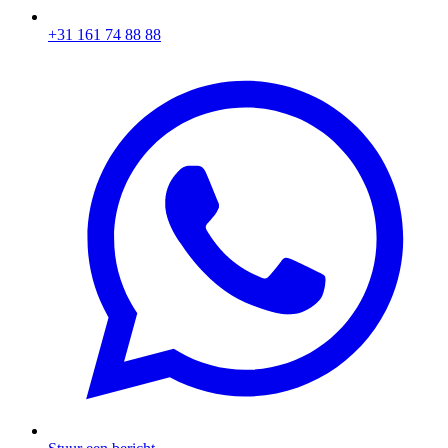
+31 161 74 88 88‬​​​​‌ ‍ ​‍​‍‌‍ ‌ ​‍‌‍‍‌‌‍‌ ‌‍‍‌‌‍ ‍​‍​‍​ ‍‍​‍​‍‌ ​ ‌‍​‌‌‍ ‍‌‍‍‌‌ ‌​‌ ‍‌​‍ ‍‌‍‍‌‌‍ ​‍​‍​‍ ​​‍​‍‌‍‍​‌ ​‍‌‍‌‌‌‍‌‍​‍​‍​ ‍‍​‍​‍‌‍‍​‌ ‌​‌ ‌​‌ ​​​ ‍‍​‍ ​‍ ‌‍ ​‌‍ ‌‍​ ‌‍​‌‌‍ ​‌‍‍​‌‍ ‌ ​ ‌ ‌​​ ‍‍​ ​ ​ ​ ​ ​ ​ ​ ​‍ ‌‍‍‌‌‍ ‍‌ ‌​‌‍‌‌‌‍ ‍‌ ‌​​‍ ‌‍‌‌‌‍‌​‌‍‍‌‌ ‌​​‍ ‌‍ ‌‌‍ ‌‍‌​‌‍‌‌​ ‌‌ ​​‌ ​‍‌‍‌‌‌ ​ ‌‍‌‌‌‍ ‍‌ ‌​‌‍​‌‌ ‌​‌‍‍‌‌‍ ‌‍ ‍​ ‍ ‌‍‍‌‌‍‌​​ ‌‌‍‌ ‌‍ ​‌‍ ‌‍​‍‌‍​‌‌‍ ​​ ‍ ‌ ‌​‌ ‍‌‌ ​​‌‍‌‌​ ‌‌‍‌ ‌‍ ​‌‍ ‌‍​‍‌‍​‌‌‍ ​​ ‍ ‌ ​​‌‍​‌‌ ‌​‌‍‍​​ ‌‌‍​ ‌‍ ‌‍ ‍‌ ‌​‌‍​‌‌‍​ ‌ ‌​​‍ ‍‌ ​​‌‍‍​‌‍ ‌‍ ‍‌‍‌‌​ ‌‍​‍‌‍​‌‌ ​ ‌‍‌‌‌‌‌‌‌ ​‍‌‍ ​​ ‌‌‍‍​‌ ‌​‌ ‌​‌ ​​​‍‌‌​ ​ ‌​​‌​‍‌‌​ ​‍‌​‌‍​‍‌‌​ ​‍‌​‌‍‌‍ ​‌‍ ‌‍​ ‌‍​‌‌‍ ​‌‍‍​‌‍ ‌ ​ ‌ ‌​​‍‌‌​ ​ ‌​​‌​ ​ ​ ​ ​ ​ ​ ​ ​‍‌‍‌‍‍‌‌‍‌​​ ‌‌‍‌ ‌‍ ​‌‍ ‌‍​‍‌‍​‌‌‍ ​​‍‌‍‌ ‌​‌ ‍‌‌ ​​‌‍‌‌​ ‌‌‍‌ ‌‍ ​‌‍ ‌‍​‍‌‍​‌‌‍ ​​‍‌‍‌ ​​‌‍​‌‌ ‌​‌‍‍​​ ‌‌‍​ ‌‍ ‌‍ ‍‌ ‌​‌‍​‌‌‍​ ‌ ‌​​‍ ‍‌ ​​‌‍‍​‌‍ ‌‍ ‍‌‍‌‌​‍‌‍‌ ​​‌‍‌‌‌ ​‍‌ ​ ‌ ​​‌‍‌‌‌‍​ ‌ ‌​‌‍‍‌‌ ‌‍‌‍‌‌​ ‌‌ ​​‌ ‌‌‌‍​‍‌‍ ​‌‍‍‌‌ ​ ‌‍‍​‌‍‌‌‌‍‌​​‍​‍‌ ‌