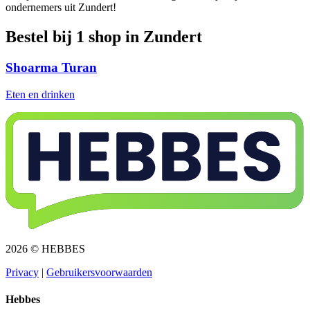
ondernemers uit Zundert!
Bestel bij 1 shop in Zundert
Shoarma Turan
Eten en drinken
2026 © HEBBES
Privacy​​​​‌ ‍ ​‍​‍‌‍ ‌ ​‍‌‍‍‌‌‍‌ ‌‍‍‌‌‍ ‍​‍​‍​ ‍‍​‍​‍‌ ​ ‌‍​‌‌‍ ‍‌‍‍‌‌ ‌​‌ ‍‌​‍ ‍‌‍‍‌‌‍ ​‍​‍​‍ ​​‍​‍‌‍‍​‌ ​‍‌‍‌‌‌‍‌‍​‍​‍​ ‍‍​‍​‍‌‍‍​‌ ‌​‌ ‌​‌ ​​​ ‍‍​‍ ​‍ ‌‍ ​‌‍ ‌‍​ ‌‍​‌‌‍ ​‌‍‍​‌‍ ‌ ​ ‌ ‌​​ ‍‍​ ​ ​ ​ ​ ​ ​ ​ ​‍ ‌‍‍‌‌‍ ‍‌ ‌​‌‍‌‌‌‍ ‍‌ ‌​​‍ ‌‍‌‌‌‍‌​‌‍‍‌‌ ‌​​‍ ‌‍ ‌‌‍ ‌‍‌​‌‍‌‌​ ‌‌ ​​‌ ​‍‌‍‌‌‌ ​ ‌‍‌‌‌‍ ‍‌ ‌​‌‍​‌‌ ‌​‌‍‍‌‌‍ ‌‍ ‍​ ‍ ‌‍‍‌‌‍‌​​ ‌‌‍‌ ‌‍ ​‌‍ ‌‍​‍‌‍​‌‌‍ ​​ ‍ ‌ ‌​‌ ‍‌‌ ​​‌‍‌‌​ ‌‌‍‌ ‌‍ ​‌‍ ‌‍​‍‌‍​‌‌‍ ​​ ‍ ‌ ​​‌‍​‌‌ ‌​‌‍‍​​ ‌‌‍‌‍‌‍ ‌‍ ‌ ‌​‌‍‌‌‌ ​‍​‍ ‍‌‍ ​‌‍‌‌‌‍‌ ‌‍​‌‌‍ ​​‍‌‌​ ‌‌‌​​‍‌‌ ‌‍‍ ‌‍‌‌‌ ‍‌​‍‌‌​ ​ ‌​‌​​‍‌‌​ ​ ‌​‌​​‍‌‌​ ​‍​ ​‍​ ​‌​ ‍​‌‍‌‌​ ‌‍‌‍‌​‌‍‌‌‌‍‌‌​ ‌‍​ ​ ​ ‍‌​ ‌‌​ ‌​​‍‌‌​ ​‍​ ​‍​‍‌‌​ ‌‌‌​‌​​‍ ‍‌‍ ​‌‍​‌‌‍​‍‌‍‌‌‌‍ ​​ ‌‍​‍‌‍​‌‌ ​ ‌‍‌‌‌‌‌‌‌ ​‍‌‍ ​​ ‌‌‍‍​‌ ‌​‌ ‌​‌ ​​​‍‌‌​ ​ ‌​​‌​‍‌‌​ ​‍‌​‌‍​‍‌‌​ ​‍‌​‌‍‌‍ ​‌‍ ‌‍​ ‌‍​‌‌‍ ​‌‍‍​‌‍ ‌ ​ ‌ ‌​​‍‌‌​ ​ ‌​​‌​ ​ ​ ​ ​ ​ ​ ​ ​‍‌‍‌‍‍‌‌‍‌​​ ‌‌‍‌ ‌‍ ​‌‍ ‌‍​‍‌‍​‌‌‍ ​​‍‌‍‌ ‌​‌ ‍‌‌ ​​‌‍‌‌​ ‌‌‍‌ ‌‍ ​‌‍ ‌‍​‍‌‍​‌‌‍ ​​‍‌‍‌ ​​‌‍​‌‌ ‌​‌‍‍​​ ‌‌‍‌‍‌‍ ‌‍ ‌ ‌​‌‍‌‌‌ ​‍​‍ ‍‌‍ ​‌‍‌‌‌‍‌ ‌‍​‌‌‍ ​​‍‌‌​ ‌‌‌​​‍‌‌ ‌‍‍ ‌‍‌‌‌ ‍‌​‍‌‌​ ​ ‌​‌​​‍‌‌​ ​ ‌​‌​​‍‌‌​ ​‍​ ​‍​ ​‌​ ‍​‌‍‌‌​ ‌‍‌‍‌​‌‍‌‌‌‍‌‌​ ‌‍​ ​ ​ ‍‌​ ‌‌​ ‌​​‍‌‌​ ​‍​ ​‍​‍‌‌​ ‌‌‌​‌​​‍ ‍‌‍ ​‌‍​‌‌‍​‍‌‍‌‌‌‍ ​​‍‌‍‌ ​​‌‍‌‌‌ ​‍‌ ​ ‌ ​​‌‍‌‌‌‍​ ‌ ‌​‌‍‍‌‌ ‌‍‌‍‌‌​ ‌‌ ​​‌ ‌‌‌‍​‍‌‍ ​‌‍‍‌‌ ​ ‌‍‍​‌‍‌‌‌‍‌​​‍​‍‌ ‌
|
Gebruikersvoorwaarden​​​​‌ ‍ ​‍​‍‌‍ ‌ ​‍‌‍‍‌‌‍‌ ‌‍‍‌‌‍ ‍​‍​‍​ ‍‍​‍​‍‌ ​ ‌‍​‌‌‍ ‍‌‍‍‌‌ ‌​‌ ‍‌​‍ ‍‌‍‍‌‌‍ ​‍​‍​‍ ​​‍​‍‌‍‍​‌ ​‍‌‍‌‌‌‍‌‍​‍​‍​ ‍‍​‍​‍‌‍‍​‌ ‌​‌ ‌​‌ ​​​ ‍‍​‍ ​‍ ‌‍ ​‌‍ ‌‍​ ‌‍​‌‌‍ ​‌‍‍​‌‍ ‌ ​ ‌ ‌​​ ‍‍​ ​ ​ ​ ​ ​ ​ ​ ​‍ ‌‍‍‌‌‍ ‍‌ ‌​‌‍‌‌‌‍ ‍‌ ‌​​‍ ‌‍‌‌‌‍‌​‌‍‍‌‌ ‌​​‍ ‌‍ ‌‌‍ ‌‍‌​‌‍‌‌​ ‌‌ ​​‌ ​‍‌‍‌‌‌ ​ ‌‍‌‌‌‍ ‍‌ ‌​‌‍​‌‌ ‌​‌‍‍‌‌‍ ‌‍ ‍​ ‍ ‌‍‍‌‌‍‌​​ ‌‌‍‌ ‌‍ ​‌‍ ‌‍​‍‌‍​‌‌‍ ​​ ‍ ‌ ‌​‌ ‍‌‌ ​​‌‍‌‌​ ‌‌‍‌ ‌‍ ​‌‍ ‌‍​‍‌‍​‌‌‍ ​​ ‍ ‌ ​​‌‍​‌‌ ‌​‌‍‍​​ ‌‌‍‌‍‌‍ ‌‍ ‌ ‌​‌‍‌‌‌ ​‍​‍ ‍‌‍ ​‌‍‌‌‌‍‌ ‌‍​‌‌‍ ​​‍‌‌​ ‌‌‌​​‍‌‌ ‌‍‍ ‌‍‌‌‌ ‍‌​‍‌‌​ ​ ‌​‌​​‍‌‌​ ​ ‌​‌​​‍‌‌​ ​‍​ ​‍​ ​​‌‍​ ‌‍‌‍​ ‌‍​ ‌​‌‍‌​​ ​ ‌‍‌‌​ ​ ​ ​‌​ ‍‌​ ​‍​‍‌‌​ ​‍​ ​‍​‍‌‌​ ‌‌‌​‌​​‍ ‍‌‍ ​‌‍​‌‌‍​‍‌‍‌‌‌‍ ​​ ‌‍​‍‌‍​‌‌ ​ ‌‍‌‌‌‌‌‌‌ ​‍‌‍ ​​ ‌‌‍‍​‌ ‌​‌ ‌​‌ ​​​‍‌‌​ ​ ‌​​‌​‍‌‌​ ​‍‌​‌‍​‍‌‌​ ​‍‌​‌‍‌‍ ​‌‍ ‌‍​ ‌‍​‌‌‍ ​‌‍‍​‌‍ ‌ ​ ‌ ‌​​‍‌‌​ ​ ‌​​‌​ ​ ​ ​ ​ ​ ​ ​ ​‍‌‍‌‍‍‌‌‍‌​​ ‌‌‍‌ ‌‍ ​‌‍ ‌‍​‍‌‍​‌‌‍ ​​‍‌‍‌ ‌​‌ ‍‌‌ ​​‌‍‌‌​ ‌‌‍‌ ‌‍ ​‌‍ ‌‍​‍‌‍​‌‌‍ ​​‍‌‍‌ ​​‌‍​‌‌ ‌​‌‍‍​​ ‌‌‍‌‍‌‍ ‌‍ ‌ ‌​‌‍‌‌‌ ​‍​‍ ‍‌‍ ​‌‍‌‌‌‍‌ ‌‍​‌‌‍ ​​‍‌‌​ ‌‌‌​​‍‌‌ ‌‍‍ ‌‍‌‌‌ ‍‌​‍‌‌​ ​ ‌​‌​​‍‌‌​ ​ ‌​‌​​‍‌‌​ ​‍​ ​‍​ ​​‌‍​ ‌‍‌‍​ ‌‍​ ‌​‌‍‌​​ ​ ‌‍‌‌​ ​ ​ ​‌​ ‍‌​ ​‍​‍‌‌​ ​‍​ ​‍​‍‌‌​ ‌‌‌​‌​​‍ ‍‌‍ ​‌‍​‌‌‍​‍‌‍‌‌‌‍ ​​‍‌‍‌ ​​‌‍‌‌‌ ​‍‌ ​ ‌ ​​‌‍‌‌‌‍​ ‌ ‌​‌‍‍‌‌ ‌‍‌‍‌‌​ ‌‌ ​​‌ ‌‌‌‍​‍‌‍ ​‌‍‍‌‌ ​ ‌‍‍​‌‍‌‌‌‍‌​​‍​‍‌ ‌
Hebbes