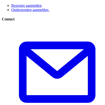
Bezorger aanmelden​​​​‌ ‍ ​‍​‍‌‍ ‌ ​‍‌‍‍‌‌‍‌ ‌‍‍‌‌‍ ‍​‍​‍​ ‍‍​‍​‍‌ ​ ‌‍​‌‌‍ ‍‌‍‍‌‌ ‌​‌ ‍‌​‍ ‍‌‍‍‌‌‍ ​‍​‍​‍ ​​‍​‍‌‍‍​‌ ​‍‌‍‌‌‌‍‌‍​‍​‍​ ‍‍​‍​‍‌‍‍​‌ ‌​‌ ‌​‌ ​​​ ‍‍​‍ ​‍ ‌‍ ​‌‍ ‌‍​ ‌‍​‌‌‍ ​‌‍‍​‌‍ ‌ ​ ‌ ‌​​ ‍‍​ ​ ​ ​ ​ ​ ​ ​ ​‍ ‌‍‍‌‌‍ ‍‌ ‌​‌‍‌‌‌‍ ‍‌ ‌​​‍ ‌‍‌‌‌‍‌​‌‍‍‌‌ ‌​​‍ ‌‍ ‌‌‍ ‌‍‌​‌‍‌‌​ ‌‌ ​​‌ ​‍‌‍‌‌‌ ​ ‌‍‌‌‌‍ ‍‌ ‌​‌‍​‌‌ ‌​‌‍‍‌‌‍ ‌‍ ‍​ ‍ ‌‍‍‌‌‍‌​​ ‌‌‍‌ ‌‍ ​‌‍ ‌‍​‍‌‍​‌‌‍ ​​ ‍ ‌ ‌​‌ ‍‌‌ ​​‌‍‌‌​ ‌‌‍‌ ‌‍ ​‌‍ ‌‍​‍‌‍​‌‌‍ ​​ ‍ ‌ ​​‌‍​‌‌ ‌​‌‍‍​​ ‌‌‍‌‍‌‍ ‌‍ ‌ ‌​‌‍‌‌‌ ​‍​‍ ‍‌ ​​‌‍​‌‌‍‌ ‌‍‌‌‌ ​ ​‍‌‌​ ‌‌‌​​‍‌‌ ‌‍‍ ‌‍‌‌‌ ‍‌​‍‌‌​ ​ ‌​‌​​‍‌‌​ ​ ‌​‌​​‍‌‌​ ​‍​ ​‍​ ‌ ​ ​‌‌‍​‍‌‍​ ​ ‌‌​ ‌ ​ ​‌​ ​‍​ ‌​​ ​​‌‍‌‌​ ‍‌​‍‌‌​ ​‍​ ​‍​‍‌‌​ ‌‌‌​‌​​‍ ‍‌‍ ​‌‍​‌‌‍​‍‌‍‌‌‌‍ ​​ ‌‍​‍‌‍​‌‌ ​ ‌‍‌‌‌‌‌‌‌ ​‍‌‍ ​​ ‌‌‍‍​‌ ‌​‌ ‌​‌ ​​​‍‌‌​ ​ ‌​​‌​‍‌‌​ ​‍‌​‌‍​‍‌‌​ ​‍‌​‌‍‌‍ ​‌‍ ‌‍​ ‌‍​‌‌‍ ​‌‍‍​‌‍ ‌ ​ ‌ ‌​​‍‌‌​ ​ ‌​​‌​ ​ ​ ​ ​ ​ ​ ​ ​‍‌‍‌‍‍‌‌‍‌​​ ‌‌‍‌ ‌‍ ​‌‍ ‌‍​‍‌‍​‌‌‍ ​​‍‌‍‌ ‌​‌ ‍‌‌ ​​‌‍‌‌​ ‌‌‍‌ ‌‍ ​‌‍ ‌‍​‍‌‍​‌‌‍ ​​‍‌‍‌ ​​‌‍​‌‌ ‌​‌‍‍​​ ‌‌‍‌‍‌‍ ‌‍ ‌ ‌​‌‍‌‌‌ ​‍​‍ ‍‌ ​​‌‍​‌‌‍‌ ‌‍‌‌‌ ​ ​‍‌‌​ ‌‌‌​​‍‌‌ ‌‍‍ ‌‍‌‌‌ ‍‌​‍‌‌​ ​ ‌​‌​​‍‌‌​ ​ ‌​‌​​‍‌‌​ ​‍​ ​‍​ ‌ ​ ​‌‌‍​‍‌‍​ ​ ‌‌​ ‌ ​ ​‌​ ​‍​ ‌​​ ​​‌‍‌‌​ ‍‌​‍‌‌​ ​‍​ ​‍​‍‌‌​ ‌‌‌​‌​​‍ ‍‌‍ ​‌‍​‌‌‍​‍‌‍‌‌‌‍ ​​‍‌‍‌ ​​‌‍‌‌‌ ​‍‌ ​ ‌ ​​‌‍‌‌‌‍​ ‌ ‌​‌‍‍‌‌ ‌‍‌‍‌‌​ ‌‌ ​​‌ ‌‌‌‍​‍‌‍ ​‌‍‍‌‌ ​ ‌‍‍​‌‍‌‌‌‍‌​​‍​‍‌ ‌
Onderneming aanmelden ​​​​‌ ‍ ​‍​‍‌‍ ‌ ​‍‌‍‍‌‌‍‌ ‌‍‍‌‌‍ ‍​‍​‍​ ‍‍​‍​‍‌ ​ ‌‍​‌‌‍ ‍‌‍‍‌‌ ‌​‌ ‍‌​‍ ‍‌‍‍‌‌‍ ​‍​‍​‍ ​​‍​‍‌‍‍​‌ ​‍‌‍‌‌‌‍‌‍​‍​‍​ ‍‍​‍​‍‌‍‍​‌ ‌​‌ ‌​‌ ​​​ ‍‍​‍ ​‍ ‌‍ ​‌‍ ‌‍​ ‌‍​‌‌‍ ​‌‍‍​‌‍ ‌ ​ ‌ ‌​​ ‍‍​ ​ ​ ​ ​ ​ ​ ​ ​‍ ‌‍‍‌‌‍ ‍‌ ‌​‌‍‌‌‌‍ ‍‌ ‌​​‍ ‌‍‌‌‌‍‌​‌‍‍‌‌ ‌​​‍ ‌‍ ‌‌‍ ‌‍‌​‌‍‌‌​ ‌‌ ​​‌ ​‍‌‍‌‌‌ ​ ‌‍‌‌‌‍ ‍‌ ‌​‌‍​‌‌ ‌​‌‍‍‌‌‍ ‌‍ ‍​ ‍ ‌‍‍‌‌‍‌​​ ‌‌‍‌ ‌‍ ​‌‍ ‌‍​‍‌‍​‌‌‍ ​​ ‍ ‌ ‌​‌ ‍‌‌ ​​‌‍‌‌​ ‌‌‍‌ ‌‍ ​‌‍ ‌‍​‍‌‍​‌‌‍ ​​ ‍ ‌ ​​‌‍​‌‌ ‌​‌‍‍​​ ‌‌‍‌‍‌‍ ‌‍ ‌ ‌​‌‍‌‌‌ ​‍​‍ ‍‌ ​​‌‍​‌‌‍‌ ‌‍‌‌‌ ​ ​‍‌‌​ ‌‌‌​​‍‌‌ ‌‍‍ ‌‍‌‌‌ ‍‌​‍‌‌​ ​ ‌​‌​​‍‌‌​ ​ ‌​‌​​‍‌‌​ ​‍​ ​‍​ ‌ ​ ‌ ​ ‍‌​ ​ ​ ​‌‌‍​ ‌‍​‌​ ‌‍​ ​‌‌‍​‍​ ‌‍‌‍​ ​‍‌‌​ ​‍​ ​‍​‍‌‌​ ‌‌‌​‌​​‍ ‍‌‍ ​‌‍​‌‌‍​‍‌‍‌‌‌‍ ​​ ‌‍​‍‌‍​‌‌ ​ ‌‍‌‌‌‌‌‌‌ ​‍‌‍ ​​ ‌‌‍‍​‌ ‌​‌ ‌​‌ ​​​‍‌‌​ ​ ‌​​‌​‍‌‌​ ​‍‌​‌‍​‍‌‌​ ​‍‌​‌‍‌‍ ​‌‍ ‌‍​ ‌‍​‌‌‍ ​‌‍‍​‌‍ ‌ ​ ‌ ‌​​‍‌‌​ ​ ‌​​‌​ ​ ​ ​ ​ ​ ​ ​ ​‍‌‍‌‍‍‌‌‍‌​​ ‌‌‍‌ ‌‍ ​‌‍ ‌‍​‍‌‍​‌‌‍ ​​‍‌‍‌ ‌​‌ ‍‌‌ ​​‌‍‌‌​ ‌‌‍‌ ‌‍ ​‌‍ ‌‍​‍‌‍​‌‌‍ ​​‍‌‍‌ ​​‌‍​‌‌ ‌​‌‍‍​​ ‌‌‍‌‍‌‍ ‌‍ ‌ ‌​‌‍‌‌‌ ​‍​‍ ‍‌ ​​‌‍​‌‌‍‌ ‌‍‌‌‌ ​ ​‍‌‌​ ‌‌‌​​‍‌‌ ‌‍‍ ‌‍‌‌‌ ‍‌​‍‌‌​ ​ ‌​‌​​‍‌‌​ ​ ‌​‌​​‍‌‌​ ​‍​ ​‍​ ‌ ​ ‌ ​ ‍‌​ ​ ​ ​‌‌‍​ ‌‍​‌​ ‌‍​ ​‌‌‍​‍​ ‌‍‌‍​ ​‍‌‌​ ​‍​ ​‍​‍‌‌​ ‌‌‌​‌​​‍ ‍‌‍ ​‌‍​‌‌‍​‍‌‍‌‌‌‍ ​​‍‌‍‌ ​​‌‍‌‌‌ ​‍‌ ​ ‌ ​​‌‍‌‌‌‍​ ‌ ‌​‌‍‍‌‌ ‌‍‌‍‌‌​ ‌‌ ​​‌ ‌‌‌‍​‍‌‍ ​‌‍‍‌‌ ​ ‌‍‍​‌‍‌‌‌‍‌​​‍​‍‌ ‌
Contact