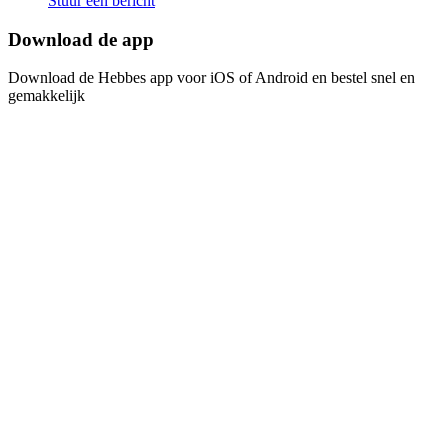
Stuur een bericht
Download de app​​​​‌ ‍ ​‍​‍‌‍ ‌ ​‍‌‍‍‌‌‍‌ ‌‍‍‌‌‍ ‍​‍​‍​ ‍‍​‍​‍‌ ​ ‌‍​‌‌‍ ‍‌‍‍‌‌ ‌​‌ ‍‌​‍ ‍‌‍‍‌‌‍ ​‍​‍​‍ ​​‍​‍‌‍‍​‌ ​‍‌‍‌‌‌‍‌‍​‍​‍​ ‍‍​‍​‍‌‍‍​‌ ‌​‌ ‌​‌ ​​​ ‍‍​‍ ​‍ ‌‍ ​‌‍ ‌‍​ ‌‍​‌‌‍ ​‌‍‍​‌‍ ‌ ​ ‌ ‌​​ ‍‍​ ​ ​ ​ ​ ​ ​ ​ ​‍ ‌‍‍‌‌‍ ‍‌ ‌​‌‍‌‌‌‍ ‍‌ ‌​​‍ ‌‍‌‌‌‍‌​‌‍‍‌‌ ‌​​‍ ‌‍ ‌‌‍ ‌‍‌​‌‍‌‌​ ‌‌ ​​‌ ​‍‌‍‌‌‌ ​ ‌‍‌‌‌‍ ‍‌ ‌​‌‍​‌‌ ‌​‌‍‍‌‌‍ ‌‍ ‍​ ‍ ‌‍‍‌‌‍‌​​ ‌‌‍‌ ‌‍ ​‌‍ ‌‍​‍‌‍​‌‌‍ ​​ ‍ ‌ ‌​‌ ‍‌‌ ​​‌‍‌‌​ ‌‌‍‌ ‌‍ ​‌‍ ‌‍​‍‌‍​‌‌‍ ​​ ‍ ‌ ​​‌‍​‌‌ ‌​‌‍‍​​ ‌‌‍‌‍‌‍ ‌‍ ‌ ‌​‌‍‌‌‌ ​‍​‍ ‍‌‍​‌‌ ​​‌ ​​‌​‌​‌‍ ‌ ‌ ‌‍ ‍‌‍ ​‌‍ ‌‍​‌‌‍‌​​‍ ‍‌ ‌​‌‍‍‌‌ ‌​‌‍ ​‌‍‌‌​ ‌‍​‍‌‍​‌‌ ​ ‌‍‌‌‌‌‌‌‌ ​‍‌‍ ​​ ‌‌‍‍​‌ ‌​‌ ‌​‌ ​​​‍‌‌​ ​ ‌​​‌​‍‌‌​ ​‍‌​‌‍​‍‌‌​ ​‍‌​‌‍‌‍ ​‌‍ ‌‍​ ‌‍​‌‌‍ ​‌‍‍​‌‍ ‌ ​ ‌ ‌​​‍‌‌​ ​ ‌​​‌​ ​ ​ ​ ​ ​ ​ ​ ​‍‌‍‌‍‍‌‌‍‌​​ ‌‌‍‌ ‌‍ ​‌‍ ‌‍​‍‌‍​‌‌‍ ​​‍‌‍‌ ‌​‌ ‍‌‌ ​​‌‍‌‌​ ‌‌‍‌ ‌‍ ​‌‍ ‌‍​‍‌‍​‌‌‍ ​​‍‌‍‌ ​​‌‍​‌‌ ‌​‌‍‍​​ ‌‌‍‌‍‌‍ ‌‍ ‌ ‌​‌‍‌‌‌ ​‍​‍ ‍‌‍​‌‌ ​​‌ ​​‌​‌​‌‍ ‌ ‌ ‌‍ ‍‌‍ ​‌‍ ‌‍​‌‌‍‌​​‍ ‍‌ ‌​‌‍‍‌‌ ‌​‌‍ ​‌‍‌‌​‍‌‍‌ ​​‌‍‌‌‌ ​‍‌ ​ ‌ ​​‌‍‌‌‌‍​ ‌ ‌​‌‍‍‌‌ ‌‍‌‍‌‌​ ‌‌ ​​‌ ‌‌‌‍​‍‌‍ ​‌‍‍‌‌ ​ ‌‍‍​‌‍‌‌‌‍‌​​‍​‍‌ ‌
Download de Hebbes app voor iOS of Android en bestel snel en
gemakkelijk​​​​‌ ‍ ​‍​‍‌‍ ‌ ​‍‌‍‍‌‌‍‌ ‌‍‍‌‌‍ ‍​‍​‍​ ‍‍​‍​‍‌ ​ ‌‍​‌‌‍ ‍‌‍‍‌‌ ‌​‌ ‍‌​‍ ‍‌‍‍‌‌‍ ​‍​‍​‍ ​​‍​‍‌‍‍​‌ ​‍‌‍‌‌‌‍‌‍​‍​‍​ ‍‍​‍​‍‌‍‍​‌ ‌​‌ ‌​‌ ​​​ ‍‍​‍ ​‍ ‌‍ ​‌‍ ‌‍​ ‌‍​‌‌‍ ​‌‍‍​‌‍ ‌ ​ ‌ ‌​​ ‍‍​ ​ ​ ​ ​ ​ ​ ​ ​‍ ‌‍‍‌‌‍ ‍‌ ‌​‌‍‌‌‌‍ ‍‌ ‌​​‍ ‌‍‌‌‌‍‌​‌‍‍‌‌ ‌​​‍ ‌‍ ‌‌‍ ‌‍‌​‌‍‌‌​ ‌‌ ​​‌ ​‍‌‍‌‌‌ ​ ‌‍‌‌‌‍ ‍‌ ‌​‌‍​‌‌ ‌​‌‍‍‌‌‍ ‌‍ ‍​ ‍ ‌‍‍‌‌‍‌​​ ‌‌‍‌ ‌‍ ​‌‍ ‌‍​‍‌‍​‌‌‍ ​​ ‍ ‌ ‌​‌ ‍‌‌ ​​‌‍‌‌​ ‌‌‍‌ ‌‍ ​‌‍ ‌‍​‍‌‍​‌‌‍ ​​ ‍ ‌ ​​‌‍​‌‌ ‌​‌‍‍​​ ‌‌‍‌‍‌‍ ‌‍ ‌ ‌​‌‍‌‌‌ ​‍​‍ ‍‌‍​‌‌ ​​‌ ​​‌​‌​‌‍ ‌ ‌ ‌‍ ‍‌‍ ​‌‍ ‌‍​‌‌‍‌​​‍ ‍‌‍‌​‌‍‌‌‌ ​ ‌‍​ ‌ ​‍‌‍‍‌‌ ​​‌ ‌​‌‍‍‌‌‍ ‌‍ ‍​ ‌‍​‍‌‍​‌‌ ​ ‌‍‌‌‌‌‌‌‌ ​‍‌‍ ​​ ‌‌‍‍​‌ ‌​‌ ‌​‌ ​​​‍‌‌​ ​ ‌​​‌​‍‌‌​ ​‍‌​‌‍​‍‌‌​ ​‍‌​‌‍‌‍ ​‌‍ ‌‍​ ‌‍​‌‌‍ ​‌‍‍​‌‍ ‌ ​ ‌ ‌​​‍‌‌​ ​ ‌​​‌​ ​ ​ ​ ​ ​ ​ ​ ​‍‌‍‌‍‍‌‌‍‌​​ ‌‌‍‌ ‌‍ ​‌‍ ‌‍​‍‌‍​‌‌‍ ​​‍‌‍‌ ‌​‌ ‍‌‌ ​​‌‍‌‌​ ‌‌‍‌ ‌‍ ​‌‍ ‌‍​‍‌‍​‌‌‍ ​​‍‌‍‌ ​​‌‍​‌‌ ‌​‌‍‍​​ ‌‌‍‌‍‌‍ ‌‍ ‌ ‌​‌‍‌‌‌ ​‍​‍ ‍‌‍​‌‌ ​​‌ ​​‌​‌​‌‍ ‌ ‌ ‌‍ ‍‌‍ ​‌‍ ‌‍​‌‌‍‌​​‍ ‍‌‍‌​‌‍‌‌‌ ​ ‌‍​ ‌ ​‍‌‍‍‌‌ ​​‌ ‌​‌‍‍‌‌‍ ‌‍ ‍​‍‌‍‌ ​​‌‍‌‌‌ ​‍‌ ​ ‌ ​​‌‍‌‌‌‍​ ‌ ‌​‌‍‍‌‌ ‌‍‌‍‌‌​ ‌‌ ​​‌ ‌‌‌‍​‍‌‍ ​‌‍‍‌‌ ​ ‌‍‍​‌‍‌‌‌‍‌​​‍​‍‌ ‌