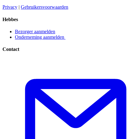
Privacy​​​​‌ ‍ ​‍​‍‌‍ ‌ ​‍‌‍‍‌‌‍‌ ‌‍‍‌‌‍ ‍​‍​‍​ ‍‍​‍​‍‌ ​ ‌‍​‌‌‍ ‍‌‍‍‌‌ ‌​‌ ‍‌​‍ ‍‌‍‍‌‌‍ ​‍​‍​‍ ​​‍​‍‌‍‍​‌ ​‍‌‍‌‌‌‍‌‍​‍​‍​ ‍‍​‍​‍‌‍‍​‌ ‌​‌ ‌​‌ ​​​ ‍‍​‍ ​‍ ‌‍ ​‌‍ ‌‍​ ‌‍​‌‌‍ ​‌‍‍​‌‍ ‌ ​ ‌ ‌​​ ‍‍​ ​ ​ ​ ​ ​ ​ ​ ​‍ ‌‍‍‌‌‍ ‍‌ ‌​‌‍‌‌‌‍ ‍‌ ‌​​‍ ‌‍‌‌‌‍‌​‌‍‍‌‌ ‌​​‍ ‌‍ ‌‌‍ ‌‍‌​‌‍‌‌​ ‌‌ ​​‌ ​‍‌‍‌‌‌ ​ ‌‍‌‌‌‍ ‍‌ ‌​‌‍​‌‌ ‌​‌‍‍‌‌‍ ‌‍ ‍​ ‍ ‌‍‍‌‌‍‌​​ ‌‌‍‌ ‌‍ ​‌‍ ‌‍​‍‌‍​‌‌‍ ​​ ‍ ‌ ‌​‌ ‍‌‌ ​​‌‍‌‌​ ‌‌‍‌ ‌‍ ​‌‍ ‌‍​‍‌‍​‌‌‍ ​​ ‍ ‌ ​​‌‍​‌‌ ‌​‌‍‍​​ ‌‌‍‌‍‌‍ ‌‍ ‌ ‌​‌‍‌‌‌ ​‍​‍ ‍‌‍ ​‌‍‌‌‌‍‌ ‌‍​‌‌‍ ​​‍‌‌​ ‌‌‌​​‍‌‌ ‌‍‍ ‌‍‌‌‌ ‍‌​‍‌‌​ ​ ‌​‌​​‍‌‌​ ​ ‌​‌​​‍‌‌​ ​‍​ ​‍​ ​‌​ ‍​‌‍‌‌​ ‌‍‌‍‌​‌‍‌‌‌‍‌‌​ ‌‍​ ​ ​ ‍‌​ ‌‌​ ‌​​‍‌‌​ ​‍​ ​‍​‍‌‌​ ‌‌‌​‌​​‍ ‍‌‍ ​‌‍​‌‌‍​‍‌‍‌‌‌‍ ​​ ‌‍​‍‌‍​‌‌ ​ ‌‍‌‌‌‌‌‌‌ ​‍‌‍ ​​ ‌‌‍‍​‌ ‌​‌ ‌​‌ ​​​‍‌‌​ ​ ‌​​‌​‍‌‌​ ​‍‌​‌‍​‍‌‌​ ​‍‌​‌‍‌‍ ​‌‍ ‌‍​ ‌‍​‌‌‍ ​‌‍‍​‌‍ ‌ ​ ‌ ‌​​‍‌‌​ ​ ‌​​‌​ ​ ​ ​ ​ ​ ​ ​ ​‍‌‍‌‍‍‌‌‍‌​​ ‌‌‍‌ ‌‍ ​‌‍ ‌‍​‍‌‍​‌‌‍ ​​‍‌‍‌ ‌​‌ ‍‌‌ ​​‌‍‌‌​ ‌‌‍‌ ‌‍ ​‌‍ ‌‍​‍‌‍​‌‌‍ ​​‍‌‍‌ ​​‌‍​‌‌ ‌​‌‍‍​​ ‌‌‍‌‍‌‍ ‌‍ ‌ ‌​‌‍‌‌‌ ​‍​‍ ‍‌‍ ​‌‍‌‌‌‍‌ ‌‍​‌‌‍ ​​‍‌‌​ ‌‌‌​​‍‌‌ ‌‍‍ ‌‍‌‌‌ ‍‌​‍‌‌​ ​ ‌​‌​​‍‌‌​ ​ ‌​‌​​‍‌‌​ ​‍​ ​‍​ ​‌​ ‍​‌‍‌‌​ ‌‍‌‍‌​‌‍‌‌‌‍‌‌​ ‌‍​ ​ ​ ‍‌​ ‌‌​ ‌​​‍‌‌​ ​‍​ ​‍​‍‌‌​ ‌‌‌​‌​​‍ ‍‌‍ ​‌‍​‌‌‍​‍‌‍‌‌‌‍ ​​‍‌‍‌ ​​‌‍‌‌‌ ​‍‌ ​ ‌ ​​‌‍‌‌‌‍​ ‌ ‌​‌‍‍‌‌ ‌‍‌‍‌‌​ ‌‌ ​​‌ ‌‌‌‍​‍‌‍ ​‌‍‍‌‌ ​ ‌‍‍​‌‍‌‌‌‍‌​​‍​‍‌ ‌
|
Gebruikersvoorwaarden​​​​‌ ‍ ​‍​‍‌‍ ‌ ​‍‌‍‍‌‌‍‌ ‌‍‍‌‌‍ ‍​‍​‍​ ‍‍​‍​‍‌ ​ ‌‍​‌‌‍ ‍‌‍‍‌‌ ‌​‌ ‍‌​‍ ‍‌‍‍‌‌‍ ​‍​‍​‍ ​​‍​‍‌‍‍​‌ ​‍‌‍‌‌‌‍‌‍​‍​‍​ ‍‍​‍​‍‌‍‍​‌ ‌​‌ ‌​‌ ​​​ ‍‍​‍ ​‍ ‌‍ ​‌‍ ‌‍​ ‌‍​‌‌‍ ​‌‍‍​‌‍ ‌ ​ ‌ ‌​​ ‍‍​ ​ ​ ​ ​ ​ ​ ​ ​‍ ‌‍‍‌‌‍ ‍‌ ‌​‌‍‌‌‌‍ ‍‌ ‌​​‍ ‌‍‌‌‌‍‌​‌‍‍‌‌ ‌​​‍ ‌‍ ‌‌‍ ‌‍‌​‌‍‌‌​ ‌‌ ​​‌ ​‍‌‍‌‌‌ ​ ‌‍‌‌‌‍ ‍‌ ‌​‌‍​‌‌ ‌​‌‍‍‌‌‍ ‌‍ ‍​ ‍ ‌‍‍‌‌‍‌​​ ‌‌‍‌ ‌‍ ​‌‍ ‌‍​‍‌‍​‌‌‍ ​​ ‍ ‌ ‌​‌ ‍‌‌ ​​‌‍‌‌​ ‌‌‍‌ ‌‍ ​‌‍ ‌‍​‍‌‍​‌‌‍ ​​ ‍ ‌ ​​‌‍​‌‌ ‌​‌‍‍​​ ‌‌‍‌‍‌‍ ‌‍ ‌ ‌​‌‍‌‌‌ ​‍​‍ ‍‌‍ ​‌‍‌‌‌‍‌ ‌‍​‌‌‍ ​​‍‌‌​ ‌‌‌​​‍‌‌ ‌‍‍ ‌‍‌‌‌ ‍‌​‍‌‌​ ​ ‌​‌​​‍‌‌​ ​ ‌​‌​​‍‌‌​ ​‍​ ​‍​ ​​‌‍​ ‌‍‌‍​ ‌‍​ ‌​‌‍‌​​ ​ ‌‍‌‌​ ​ ​ ​‌​ ‍‌​ ​‍​‍‌‌​ ​‍​ ​‍​‍‌‌​ ‌‌‌​‌​​‍ ‍‌‍ ​‌‍​‌‌‍​‍‌‍‌‌‌‍ ​​ ‌‍​‍‌‍​‌‌ ​ ‌‍‌‌‌‌‌‌‌ ​‍‌‍ ​​ ‌‌‍‍​‌ ‌​‌ ‌​‌ ​​​‍‌‌​ ​ ‌​​‌​‍‌‌​ ​‍‌​‌‍​‍‌‌​ ​‍‌​‌‍‌‍ ​‌‍ ‌‍​ ‌‍​‌‌‍ ​‌‍‍​‌‍ ‌ ​ ‌ ‌​​‍‌‌​ ​ ‌​​‌​ ​ ​ ​ ​ ​ ​ ​ ​‍‌‍‌‍‍‌‌‍‌​​ ‌‌‍‌ ‌‍ ​‌‍ ‌‍​‍‌‍​‌‌‍ ​​‍‌‍‌ ‌​‌ ‍‌‌ ​​‌‍‌‌​ ‌‌‍‌ ‌‍ ​‌‍ ‌‍​‍‌‍​‌‌‍ ​​‍‌‍‌ ​​‌‍​‌‌ ‌​‌‍‍​​ ‌‌‍‌‍‌‍ ‌‍ ‌ ‌​‌‍‌‌‌ ​‍​‍ ‍‌‍ ​‌‍‌‌‌‍‌ ‌‍​‌‌‍ ​​‍‌‌​ ‌‌‌​​‍‌‌ ‌‍‍ ‌‍‌‌‌ ‍‌​‍‌‌​ ​ ‌​‌​​‍‌‌​ ​ ‌​‌​​‍‌‌​ ​‍​ ​‍​ ​​‌‍​ ‌‍‌‍​ ‌‍​ ‌​‌‍‌​​ ​ ‌‍‌‌​ ​ ​ ​‌​ ‍‌​ ​‍​‍‌‌​ ​‍​ ​‍​‍‌‌​ ‌‌‌​‌​​‍ ‍‌‍ ​‌‍​‌‌‍​‍‌‍‌‌‌‍ ​​‍‌‍‌ ​​‌‍‌‌‌ ​‍‌ ​ ‌ ​​‌‍‌‌‌‍​ ‌ ‌​‌‍‍‌‌ ‌‍‌‍‌‌​ ‌‌ ​​‌ ‌‌‌‍​‍‌‍ ​‌‍‍‌‌ ​ ‌‍‍​‌‍‌‌‌‍‌​​‍​‍‌ ‌
Hebbes
Bezorger aanmelden​​​​‌ ‍ ​‍​‍‌‍ ‌ ​‍‌‍‍‌‌‍‌ ‌‍‍‌‌‍ ‍​‍​‍​ ‍‍​‍​‍‌ ​ ‌‍​‌‌‍ ‍‌‍‍‌‌ ‌​‌ ‍‌​‍ ‍‌‍‍‌‌‍ ​‍​‍​‍ ​​‍​‍‌‍‍​‌ ​‍‌‍‌‌‌‍‌‍​‍​‍​ ‍‍​‍​‍‌‍‍​‌ ‌​‌ ‌​‌ ​​​ ‍‍​‍ ​‍ ‌‍ ​‌‍ ‌‍​ ‌‍​‌‌‍ ​‌‍‍​‌‍ ‌ ​ ‌ ‌​​ ‍‍​ ​ ​ ​ ​ ​ ​ ​ ​‍ ‌‍‍‌‌‍ ‍‌ ‌​‌‍‌‌‌‍ ‍‌ ‌​​‍ ‌‍‌‌‌‍‌​‌‍‍‌‌ ‌​​‍ ‌‍ ‌‌‍ ‌‍‌​‌‍‌‌​ ‌‌ ​​‌ ​‍‌‍‌‌‌ ​ ‌‍‌‌‌‍ ‍‌ ‌​‌‍​‌‌ ‌​‌‍‍‌‌‍ ‌‍ ‍​ ‍ ‌‍‍‌‌‍‌​​ ‌‌‍‌ ‌‍ ​‌‍ ‌‍​‍‌‍​‌‌‍ ​​ ‍ ‌ ‌​‌ ‍‌‌ ​​‌‍‌‌​ ‌‌‍‌ ‌‍ ​‌‍ ‌‍​‍‌‍​‌‌‍ ​​ ‍ ‌ ​​‌‍​‌‌ ‌​‌‍‍​​ ‌‌‍‌‍‌‍ ‌‍ ‌ ‌​‌‍‌‌‌ ​‍​‍ ‍‌ ​​‌‍​‌‌‍‌ ‌‍‌‌‌ ​ ​‍‌‌​ ‌‌‌​​‍‌‌ ‌‍‍ ‌‍‌‌‌ ‍‌​‍‌‌​ ​ ‌​‌​​‍‌‌​ ​ ‌​‌​​‍‌‌​ ​‍​ ​‍​ ‌ ​ ​‌‌‍​‍‌‍​ ​ ‌‌​ ‌ ​ ​‌​ ​‍​ ‌​​ ​​‌‍‌‌​ ‍‌​‍‌‌​ ​‍​ ​‍​‍‌‌​ ‌‌‌​‌​​‍ ‍‌‍ ​‌‍​‌‌‍​‍‌‍‌‌‌‍ ​​ ‌‍​‍‌‍​‌‌ ​ ‌‍‌‌‌‌‌‌‌ ​‍‌‍ ​​ ‌‌‍‍​‌ ‌​‌ ‌​‌ ​​​‍‌‌​ ​ ‌​​‌​‍‌‌​ ​‍‌​‌‍​‍‌‌​ ​‍‌​‌‍‌‍ ​‌‍ ‌‍​ ‌‍​‌‌‍ ​‌‍‍​‌‍ ‌ ​ ‌ ‌​​‍‌‌​ ​ ‌​​‌​ ​ ​ ​ ​ ​ ​ ​ ​‍‌‍‌‍‍‌‌‍‌​​ ‌‌‍‌ ‌‍ ​‌‍ ‌‍​‍‌‍​‌‌‍ ​​‍‌‍‌ ‌​‌ ‍‌‌ ​​‌‍‌‌​ ‌‌‍‌ ‌‍ ​‌‍ ‌‍​‍‌‍​‌‌‍ ​​‍‌‍‌ ​​‌‍​‌‌ ‌​‌‍‍​​ ‌‌‍‌‍‌‍ ‌‍ ‌ ‌​‌‍‌‌‌ ​‍​‍ ‍‌ ​​‌‍​‌‌‍‌ ‌‍‌‌‌ ​ ​‍‌‌​ ‌‌‌​​‍‌‌ ‌‍‍ ‌‍‌‌‌ ‍‌​‍‌‌​ ​ ‌​‌​​‍‌‌​ ​ ‌​‌​​‍‌‌​ ​‍​ ​‍​ ‌ ​ ​‌‌‍​‍‌‍​ ​ ‌‌​ ‌ ​ ​‌​ ​‍​ ‌​​ ​​‌‍‌‌​ ‍‌​‍‌‌​ ​‍​ ​‍​‍‌‌​ ‌‌‌​‌​​‍ ‍‌‍ ​‌‍​‌‌‍​‍‌‍‌‌‌‍ ​​‍‌‍‌ ​​‌‍‌‌‌ ​‍‌ ​ ‌ ​​‌‍‌‌‌‍​ ‌ ‌​‌‍‍‌‌ ‌‍‌‍‌‌​ ‌‌ ​​‌ ‌‌‌‍​‍‌‍ ​‌‍‍‌‌ ​ ‌‍‍​‌‍‌‌‌‍‌​​‍​‍‌ ‌
Onderneming aanmelden ​​​​‌ ‍ ​‍​‍‌‍ ‌ ​‍‌‍‍‌‌‍‌ ‌‍‍‌‌‍ ‍​‍​‍​ ‍‍​‍​‍‌ ​ ‌‍​‌‌‍ ‍‌‍‍‌‌ ‌​‌ ‍‌​‍ ‍‌‍‍‌‌‍ ​‍​‍​‍ ​​‍​‍‌‍‍​‌ ​‍‌‍‌‌‌‍‌‍​‍​‍​ ‍‍​‍​‍‌‍‍​‌ ‌​‌ ‌​‌ ​​​ ‍‍​‍ ​‍ ‌‍ ​‌‍ ‌‍​ ‌‍​‌‌‍ ​‌‍‍​‌‍ ‌ ​ ‌ ‌​​ ‍‍​ ​ ​ ​ ​ ​ ​ ​ ​‍ ‌‍‍‌‌‍ ‍‌ ‌​‌‍‌‌‌‍ ‍‌ ‌​​‍ ‌‍‌‌‌‍‌​‌‍‍‌‌ ‌​​‍ ‌‍ ‌‌‍ ‌‍‌​‌‍‌‌​ ‌‌ ​​‌ ​‍‌‍‌‌‌ ​ ‌‍‌‌‌‍ ‍‌ ‌​‌‍​‌‌ ‌​‌‍‍‌‌‍ ‌‍ ‍​ ‍ ‌‍‍‌‌‍‌​​ ‌‌‍‌ ‌‍ ​‌‍ ‌‍​‍‌‍​‌‌‍ ​​ ‍ ‌ ‌​‌ ‍‌‌ ​​‌‍‌‌​ ‌‌‍‌ ‌‍ ​‌‍ ‌‍​‍‌‍​‌‌‍ ​​ ‍ ‌ ​​‌‍​‌‌ ‌​‌‍‍​​ ‌‌‍‌‍‌‍ ‌‍ ‌ ‌​‌‍‌‌‌ ​‍​‍ ‍‌ ​​‌‍​‌‌‍‌ ‌‍‌‌‌ ​ ​‍‌‌​ ‌‌‌​​‍‌‌ ‌‍‍ ‌‍‌‌‌ ‍‌​‍‌‌​ ​ ‌​‌​​‍‌‌​ ​ ‌​‌​​‍‌‌​ ​‍​ ​‍​ ‌ ​ ‌ ​ ‍‌​ ​ ​ ​‌‌‍​ ‌‍​‌​ ‌‍​ ​‌‌‍​‍​ ‌‍‌‍​ ​‍‌‌​ ​‍​ ​‍​‍‌‌​ ‌‌‌​‌​​‍ ‍‌‍ ​‌‍​‌‌‍​‍‌‍‌‌‌‍ ​​ ‌‍​‍‌‍​‌‌ ​ ‌‍‌‌‌‌‌‌‌ ​‍‌‍ ​​ ‌‌‍‍​‌ ‌​‌ ‌​‌ ​​​‍‌‌​ ​ ‌​​‌​‍‌‌​ ​‍‌​‌‍​‍‌‌​ ​‍‌​‌‍‌‍ ​‌‍ ‌‍​ ‌‍​‌‌‍ ​‌‍‍​‌‍ ‌ ​ ‌ ‌​​‍‌‌​ ​ ‌​​‌​ ​ ​ ​ ​ ​ ​ ​ ​‍‌‍‌‍‍‌‌‍‌​​ ‌‌‍‌ ‌‍ ​‌‍ ‌‍​‍‌‍​‌‌‍ ​​‍‌‍‌ ‌​‌ ‍‌‌ ​​‌‍‌‌​ ‌‌‍‌ ‌‍ ​‌‍ ‌‍​‍‌‍​‌‌‍ ​​‍‌‍‌ ​​‌‍​‌‌ ‌​‌‍‍​​ ‌‌‍‌‍‌‍ ‌‍ ‌ ‌​‌‍‌‌‌ ​‍​‍ ‍‌ ​​‌‍​‌‌‍‌ ‌‍‌‌‌ ​ ​‍‌‌​ ‌‌‌​​‍‌‌ ‌‍‍ ‌‍‌‌‌ ‍‌​‍‌‌​ ​ ‌​‌​​‍‌‌​ ​ ‌​‌​​‍‌‌​ ​‍​ ​‍​ ‌ ​ ‌ ​ ‍‌​ ​ ​ ​‌‌‍​ ‌‍​‌​ ‌‍​ ​‌‌‍​‍​ ‌‍‌‍​ ​‍‌‌​ ​‍​ ​‍​‍‌‌​ ‌‌‌​‌​​‍ ‍‌‍ ​‌‍​‌‌‍​‍‌‍‌‌‌‍ ​​‍‌‍‌ ​​‌‍‌‌‌ ​‍‌ ​ ‌ ​​‌‍‌‌‌‍​ ‌ ‌​‌‍‍‌‌ ‌‍‌‍‌‌​ ‌‌ ​​‌ ‌‌‌‍​‍‌‍ ​‌‍‍‌‌ ​ ‌‍‍​‌‍‌‌‌‍‌​​‍​‍‌ ‌
Contact