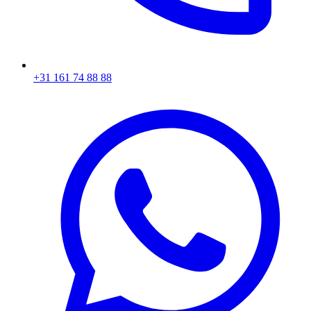
+31 161 74 88 88‬​​​​‌ ‍ ​‍​‍‌‍ ‌ ​‍‌‍‍‌‌‍‌ ‌‍‍‌‌‍ ‍​‍​‍​ ‍‍​‍​‍‌ ​ ‌‍​‌‌‍ ‍‌‍‍‌‌ ‌​‌ ‍‌​‍ ‍‌‍‍‌‌‍ ​‍​‍​‍ ​​‍​‍‌‍‍​‌ ​‍‌‍‌‌‌‍‌‍​‍​‍​ ‍‍​‍​‍‌‍‍​‌ ‌​‌ ‌​‌ ​​​ ‍‍​‍ ​‍ ‌‍ ​‌‍ ‌‍​ ‌‍​‌‌‍ ​‌‍‍​‌‍ ‌ ​ ‌ ‌​​ ‍‍​ ​ ​ ​ ​ ​ ​ ​ ​‍ ‌‍‍‌‌‍ ‍‌ ‌​‌‍‌‌‌‍ ‍‌ ‌​​‍ ‌‍‌‌‌‍‌​‌‍‍‌‌ ‌​​‍ ‌‍ ‌‌‍ ‌‍‌​‌‍‌‌​ ‌‌ ​​‌ ​‍‌‍‌‌‌ ​ ‌‍‌‌‌‍ ‍‌ ‌​‌‍​‌‌ ‌​‌‍‍‌‌‍ ‌‍ ‍​ ‍ ‌‍‍‌‌‍‌​​ ‌‌‍‌ ‌‍ ​‌‍ ‌‍​‍‌‍​‌‌‍ ​​ ‍ ‌ ‌​‌ ‍‌‌ ​​‌‍‌‌​ ‌‌‍‌ ‌‍ ​‌‍ ‌‍​‍‌‍​‌‌‍ ​​ ‍ ‌ ​​‌‍​‌‌ ‌​‌‍‍​​ ‌‌‍​ ‌‍ ‌‍ ‍‌ ‌​‌‍​‌‌‍​ ‌ ‌​​‍ ‍‌ ​​‌‍‍​‌‍ ‌‍ ‍‌‍‌‌​ ‌‍​‍‌‍​‌‌ ​ ‌‍‌‌‌‌‌‌‌ ​‍‌‍ ​​ ‌‌‍‍​‌ ‌​‌ ‌​‌ ​​​‍‌‌​ ​ ‌​​‌​‍‌‌​ ​‍‌​‌‍​‍‌‌​ ​‍‌​‌‍‌‍ ​‌‍ ‌‍​ ‌‍​‌‌‍ ​‌‍‍​‌‍ ‌ ​ ‌ ‌​​‍‌‌​ ​ ‌​​‌​ ​ ​ ​ ​ ​ ​ ​ ​‍‌‍‌‍‍‌‌‍‌​​ ‌‌‍‌ ‌‍ ​‌‍ ‌‍​‍‌‍​‌‌‍ ​​‍‌‍‌ ‌​‌ ‍‌‌ ​​‌‍‌‌​ ‌‌‍‌ ‌‍ ​‌‍ ‌‍​‍‌‍​‌‌‍ ​​‍‌‍‌ ​​‌‍​‌‌ ‌​‌‍‍​​ ‌‌‍​ ‌‍ ‌‍ ‍‌ ‌​‌‍​‌‌‍​ ‌ ‌​​‍ ‍‌ ​​‌‍‍​‌‍ ‌‍ ‍‌‍‌‌​‍‌‍‌ ​​‌‍‌‌‌ ​‍‌ ​ ‌ ​​‌‍‌‌‌‍​ ‌ ‌​‌‍‍‌‌ ‌‍‌‍‌‌​ ‌‌ ​​‌ ‌‌‌‍​‍‌‍ ​‌‍‍‌‌ ​ ‌‍‍​‌‍‌‌‌‍‌​​‍​‍‌ ‌