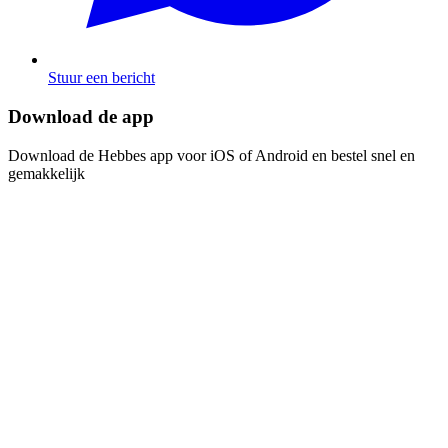
Stuur een bericht
Download de app​​​​‌ ‍ ​‍​‍‌‍ ‌ ​‍‌‍‍‌‌‍‌ ‌‍‍‌‌‍ ‍​‍​‍​ ‍‍​‍​‍‌ ​ ‌‍​‌‌‍ ‍‌‍‍‌‌ ‌​‌ ‍‌​‍ ‍‌‍‍‌‌‍ ​‍​‍​‍ ​​‍​‍‌‍‍​‌ ​‍‌‍‌‌‌‍‌‍​‍​‍​ ‍‍​‍​‍‌‍‍​‌ ‌​‌ ‌​‌ ​​​ ‍‍​‍ ​‍ ‌‍ ​‌‍ ‌‍​ ‌‍​‌‌‍ ​‌‍‍​‌‍ ‌ ​ ‌ ‌​​ ‍‍​ ​ ​ ​ ​ ​ ​ ​ ​‍ ‌‍‍‌‌‍ ‍‌ ‌​‌‍‌‌‌‍ ‍‌ ‌​​‍ ‌‍‌‌‌‍‌​‌‍‍‌‌ ‌​​‍ ‌‍ ‌‌‍ ‌‍‌​‌‍‌‌​ ‌‌ ​​‌ ​‍‌‍‌‌‌ ​ ‌‍‌‌‌‍ ‍‌ ‌​‌‍​‌‌ ‌​‌‍‍‌‌‍ ‌‍ ‍​ ‍ ‌‍‍‌‌‍‌​​ ‌‌‍‌ ‌‍ ​‌‍ ‌‍​‍‌‍​‌‌‍ ​​ ‍ ‌ ‌​‌ ‍‌‌ ​​‌‍‌‌​ ‌‌‍‌ ‌‍ ​‌‍ ‌‍​‍‌‍​‌‌‍ ​​ ‍ ‌ ​​‌‍​‌‌ ‌​‌‍‍​​ ‌‌‍‌‍‌‍ ‌‍ ‌ ‌​‌‍‌‌‌ ​‍​‍ ‍‌‍​‌‌ ​​‌ ​​‌​‌​‌‍ ‌ ‌ ‌‍ ‍‌‍ ​‌‍ ‌‍​‌‌‍‌​​‍ ‍‌ ‌​‌‍‍‌‌ ‌​‌‍ ​‌‍‌‌​ ‌‍​‍‌‍​‌‌ ​ ‌‍‌‌‌‌‌‌‌ ​‍‌‍ ​​ ‌‌‍‍​‌ ‌​‌ ‌​‌ ​​​‍‌‌​ ​ ‌​​‌​‍‌‌​ ​‍‌​‌‍​‍‌‌​ ​‍‌​‌‍‌‍ ​‌‍ ‌‍​ ‌‍​‌‌‍ ​‌‍‍​‌‍ ‌ ​ ‌ ‌​​‍‌‌​ ​ ‌​​‌​ ​ ​ ​ ​ ​ ​ ​ ​‍‌‍‌‍‍‌‌‍‌​​ ‌‌‍‌ ‌‍ ​‌‍ ‌‍​‍‌‍​‌‌‍ ​​‍‌‍‌ ‌​‌ ‍‌‌ ​​‌‍‌‌​ ‌‌‍‌ ‌‍ ​‌‍ ‌‍​‍‌‍​‌‌‍ ​​‍‌‍‌ ​​‌‍​‌‌ ‌​‌‍‍​​ ‌‌‍‌‍‌‍ ‌‍ ‌ ‌​‌‍‌‌‌ ​‍​‍ ‍‌‍​‌‌ ​​‌ ​​‌​‌​‌‍ ‌ ‌ ‌‍ ‍‌‍ ​‌‍ ‌‍​‌‌‍‌​​‍ ‍‌ ‌​‌‍‍‌‌ ‌​‌‍ ​‌‍‌‌​‍‌‍‌ ​​‌‍‌‌‌ ​‍‌ ​ ‌ ​​‌‍‌‌‌‍​ ‌ ‌​‌‍‍‌‌ ‌‍‌‍‌‌​ ‌‌ ​​‌ ‌‌‌‍​‍‌‍ ​‌‍‍‌‌ ​ ‌‍‍​‌‍‌‌‌‍‌​​‍​‍‌ ‌
Download de Hebbes app voor iOS of Android en bestel snel en
gemakkelijk​​​​‌ ‍ ​‍​‍‌‍ ‌ ​‍‌‍‍‌‌‍‌ ‌‍‍‌‌‍ ‍​‍​‍​ ‍‍​‍​‍‌ ​ ‌‍​‌‌‍ ‍‌‍‍‌‌ ‌​‌ ‍‌​‍ ‍‌‍‍‌‌‍ ​‍​‍​‍ ​​‍​‍‌‍‍​‌ ​‍‌‍‌‌‌‍‌‍​‍​‍​ ‍‍​‍​‍‌‍‍​‌ ‌​‌ ‌​‌ ​​​ ‍‍​‍ ​‍ ‌‍ ​‌‍ ‌‍​ ‌‍​‌‌‍ ​‌‍‍​‌‍ ‌ ​ ‌ ‌​​ ‍‍​ ​ ​ ​ ​ ​ ​ ​ ​‍ ‌‍‍‌‌‍ ‍‌ ‌​‌‍‌‌‌‍ ‍‌ ‌​​‍ ‌‍‌‌‌‍‌​‌‍‍‌‌ ‌​​‍ ‌‍ ‌‌‍ ‌‍‌​‌‍‌‌​ ‌‌ ​​‌ ​‍‌‍‌‌‌ ​ ‌‍‌‌‌‍ ‍‌ ‌​‌‍​‌‌ ‌​‌‍‍‌‌‍ ‌‍ ‍​ ‍ ‌‍‍‌‌‍‌​​ ‌‌‍‌ ‌‍ ​‌‍ ‌‍​‍‌‍​‌‌‍ ​​ ‍ ‌ ‌​‌ ‍‌‌ ​​‌‍‌‌​ ‌‌‍‌ ‌‍ ​‌‍ ‌‍​‍‌‍​‌‌‍ ​​ ‍ ‌ ​​‌‍​‌‌ ‌​‌‍‍​​ ‌‌‍‌‍‌‍ ‌‍ ‌ ‌​‌‍‌‌‌ ​‍​‍ ‍‌‍​‌‌ ​​‌ ​​‌​‌​‌‍ ‌ ‌ ‌‍ ‍‌‍ ​‌‍ ‌‍​‌‌‍‌​​‍ ‍‌‍‌​‌‍‌‌‌ ​ ‌‍​ ‌ ​‍‌‍‍‌‌ ​​‌ ‌​‌‍‍‌‌‍ ‌‍ ‍​ ‌‍​‍‌‍​‌‌ ​ ‌‍‌‌‌‌‌‌‌ ​‍‌‍ ​​ ‌‌‍‍​‌ ‌​‌ ‌​‌ ​​​‍‌‌​ ​ ‌​​‌​‍‌‌​ ​‍‌​‌‍​‍‌‌​ ​‍‌​‌‍‌‍ ​‌‍ ‌‍​ ‌‍​‌‌‍ ​‌‍‍​‌‍ ‌ ​ ‌ ‌​​‍‌‌​ ​ ‌​​‌​ ​ ​ ​ ​ ​ ​ ​ ​‍‌‍‌‍‍‌‌‍‌​​ ‌‌‍‌ ‌‍ ​‌‍ ‌‍​‍‌‍​‌‌‍ ​​‍‌‍‌ ‌​‌ ‍‌‌ ​​‌‍‌‌​ ‌‌‍‌ ‌‍ ​‌‍ ‌‍​‍‌‍​‌‌‍ ​​‍‌‍‌ ​​‌‍​‌‌ ‌​‌‍‍​​ ‌‌‍‌‍‌‍ ‌‍ ‌ ‌​‌‍‌‌‌ ​‍​‍ ‍‌‍​‌‌ ​​‌ ​​‌​‌​‌‍ ‌ ‌ ‌‍ ‍‌‍ ​‌‍ ‌‍​‌‌‍‌​​‍ ‍‌‍‌​‌‍‌‌‌ ​ ‌‍​ ‌ ​‍‌‍‍‌‌ ​​‌ ‌​‌‍‍‌‌‍ ‌‍ ‍​‍‌‍‌ ​​‌‍‌‌‌ ​‍‌ ​ ‌ ​​‌‍‌‌‌‍​ ‌ ‌​‌‍‍‌‌ ‌‍‌‍‌‌​ ‌‌ ​​‌ ‌‌‌‍​‍‌‍ ​‌‍‍‌‌ ​ ‌‍‍​‌‍‌‌‌‍‌​​‍​‍‌ ‌