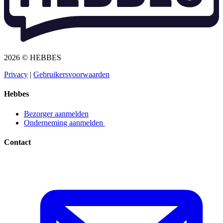
2026 © HEBBES
Privacy​​​​‌ ‍ ​‍​‍‌‍ ‌ ​‍‌‍‍‌‌‍‌ ‌‍‍‌‌‍ ‍​‍​‍​ ‍‍​‍​‍‌ ​ ‌‍​‌‌‍ ‍‌‍‍‌‌ ‌​‌ ‍‌​‍ ‍‌‍‍‌‌‍ ​‍​‍​‍ ​​‍​‍‌‍‍​‌ ​‍‌‍‌‌‌‍‌‍​‍​‍​ ‍‍​‍​‍‌‍‍​‌ ‌​‌ ‌​‌ ​​​ ‍‍​‍ ​‍ ‌‍ ​‌‍ ‌‍​ ‌‍​‌‌‍ ​‌‍‍​‌‍ ‌ ​ ‌ ‌​​ ‍‍​ ​ ​ ​ ​ ​ ​ ​ ​‍ ‌‍‍‌‌‍ ‍‌ ‌​‌‍‌‌‌‍ ‍‌ ‌​​‍ ‌‍‌‌‌‍‌​‌‍‍‌‌ ‌​​‍ ‌‍ ‌‌‍ ‌‍‌​‌‍‌‌​ ‌‌ ​​‌ ​‍‌‍‌‌‌ ​ ‌‍‌‌‌‍ ‍‌ ‌​‌‍​‌‌ ‌​‌‍‍‌‌‍ ‌‍ ‍​ ‍ ‌‍‍‌‌‍‌​​ ‌‌‍‌ ‌‍ ​‌‍ ‌‍​‍‌‍​‌‌‍ ​​ ‍ ‌ ‌​‌ ‍‌‌ ​​‌‍‌‌​ ‌‌‍‌ ‌‍ ​‌‍ ‌‍​‍‌‍​‌‌‍ ​​ ‍ ‌ ​​‌‍​‌‌ ‌​‌‍‍​​ ‌‌‍‌‍‌‍ ‌‍ ‌ ‌​‌‍‌‌‌ ​‍​‍ ‍‌‍ ​‌‍‌‌‌‍‌ ‌‍​‌‌‍ ​​‍‌‌​ ‌‌‌​​‍‌‌ ‌‍‍ ‌‍‌‌‌ ‍‌​‍‌‌​ ​ ‌​‌​​‍‌‌​ ​ ‌​‌​​‍‌‌​ ​‍​ ​‍​ ​‌​ ‍​‌‍‌‌​ ‌‍‌‍‌​‌‍‌‌‌‍‌‌​ ‌‍​ ​ ​ ‍‌​ ‌‌​ ‌​​‍‌‌​ ​‍​ ​‍​‍‌‌​ ‌‌‌​‌​​‍ ‍‌‍ ​‌‍​‌‌‍​‍‌‍‌‌‌‍ ​​ ‌‍​‍‌‍​‌‌ ​ ‌‍‌‌‌‌‌‌‌ ​‍‌‍ ​​ ‌‌‍‍​‌ ‌​‌ ‌​‌ ​​​‍‌‌​ ​ ‌​​‌​‍‌‌​ ​‍‌​‌‍​‍‌‌​ ​‍‌​‌‍‌‍ ​‌‍ ‌‍​ ‌‍​‌‌‍ ​‌‍‍​‌‍ ‌ ​ ‌ ‌​​‍‌‌​ ​ ‌​​‌​ ​ ​ ​ ​ ​ ​ ​ ​‍‌‍‌‍‍‌‌‍‌​​ ‌‌‍‌ ‌‍ ​‌‍ ‌‍​‍‌‍​‌‌‍ ​​‍‌‍‌ ‌​‌ ‍‌‌ ​​‌‍‌‌​ ‌‌‍‌ ‌‍ ​‌‍ ‌‍​‍‌‍​‌‌‍ ​​‍‌‍‌ ​​‌‍​‌‌ ‌​‌‍‍​​ ‌‌‍‌‍‌‍ ‌‍ ‌ ‌​‌‍‌‌‌ ​‍​‍ ‍‌‍ ​‌‍‌‌‌‍‌ ‌‍​‌‌‍ ​​‍‌‌​ ‌‌‌​​‍‌‌ ‌‍‍ ‌‍‌‌‌ ‍‌​‍‌‌​ ​ ‌​‌​​‍‌‌​ ​ ‌​‌​​‍‌‌​ ​‍​ ​‍​ ​‌​ ‍​‌‍‌‌​ ‌‍‌‍‌​‌‍‌‌‌‍‌‌​ ‌‍​ ​ ​ ‍‌​ ‌‌​ ‌​​‍‌‌​ ​‍​ ​‍​‍‌‌​ ‌‌‌​‌​​‍ ‍‌‍ ​‌‍​‌‌‍​‍‌‍‌‌‌‍ ​​‍‌‍‌ ​​‌‍‌‌‌ ​‍‌ ​ ‌ ​​‌‍‌‌‌‍​ ‌ ‌​‌‍‍‌‌ ‌‍‌‍‌‌​ ‌‌ ​​‌ ‌‌‌‍​‍‌‍ ​‌‍‍‌‌ ​ ‌‍‍​‌‍‌‌‌‍‌​​‍​‍‌ ‌
|
Gebruikersvoorwaarden​​​​‌ ‍ ​‍​‍‌‍ ‌ ​‍‌‍‍‌‌‍‌ ‌‍‍‌‌‍ ‍​‍​‍​ ‍‍​‍​‍‌ ​ ‌‍​‌‌‍ ‍‌‍‍‌‌ ‌​‌ ‍‌​‍ ‍‌‍‍‌‌‍ ​‍​‍​‍ ​​‍​‍‌‍‍​‌ ​‍‌‍‌‌‌‍‌‍​‍​‍​ ‍‍​‍​‍‌‍‍​‌ ‌​‌ ‌​‌ ​​​ ‍‍​‍ ​‍ ‌‍ ​‌‍ ‌‍​ ‌‍​‌‌‍ ​‌‍‍​‌‍ ‌ ​ ‌ ‌​​ ‍‍​ ​ ​ ​ ​ ​ ​ ​ ​‍ ‌‍‍‌‌‍ ‍‌ ‌​‌‍‌‌‌‍ ‍‌ ‌​​‍ ‌‍‌‌‌‍‌​‌‍‍‌‌ ‌​​‍ ‌‍ ‌‌‍ ‌‍‌​‌‍‌‌​ ‌‌ ​​‌ ​‍‌‍‌‌‌ ​ ‌‍‌‌‌‍ ‍‌ ‌​‌‍​‌‌ ‌​‌‍‍‌‌‍ ‌‍ ‍​ ‍ ‌‍‍‌‌‍‌​​ ‌‌‍‌ ‌‍ ​‌‍ ‌‍​‍‌‍​‌‌‍ ​​ ‍ ‌ ‌​‌ ‍‌‌ ​​‌‍‌‌​ ‌‌‍‌ ‌‍ ​‌‍ ‌‍​‍‌‍​‌‌‍ ​​ ‍ ‌ ​​‌‍​‌‌ ‌​‌‍‍​​ ‌‌‍‌‍‌‍ ‌‍ ‌ ‌​‌‍‌‌‌ ​‍​‍ ‍‌‍ ​‌‍‌‌‌‍‌ ‌‍​‌‌‍ ​​‍‌‌​ ‌‌‌​​‍‌‌ ‌‍‍ ‌‍‌‌‌ ‍‌​‍‌‌​ ​ ‌​‌​​‍‌‌​ ​ ‌​‌​​‍‌‌​ ​‍​ ​‍​ ​​‌‍​ ‌‍‌‍​ ‌‍​ ‌​‌‍‌​​ ​ ‌‍‌‌​ ​ ​ ​‌​ ‍‌​ ​‍​‍‌‌​ ​‍​ ​‍​‍‌‌​ ‌‌‌​‌​​‍ ‍‌‍ ​‌‍​‌‌‍​‍‌‍‌‌‌‍ ​​ ‌‍​‍‌‍​‌‌ ​ ‌‍‌‌‌‌‌‌‌ ​‍‌‍ ​​ ‌‌‍‍​‌ ‌​‌ ‌​‌ ​​​‍‌‌​ ​ ‌​​‌​‍‌‌​ ​‍‌​‌‍​‍‌‌​ ​‍‌​‌‍‌‍ ​‌‍ ‌‍​ ‌‍​‌‌‍ ​‌‍‍​‌‍ ‌ ​ ‌ ‌​​‍‌‌​ ​ ‌​​‌​ ​ ​ ​ ​ ​ ​ ​ ​‍‌‍‌‍‍‌‌‍‌​​ ‌‌‍‌ ‌‍ ​‌‍ ‌‍​‍‌‍​‌‌‍ ​​‍‌‍‌ ‌​‌ ‍‌‌ ​​‌‍‌‌​ ‌‌‍‌ ‌‍ ​‌‍ ‌‍​‍‌‍​‌‌‍ ​​‍‌‍‌ ​​‌‍​‌‌ ‌​‌‍‍​​ ‌‌‍‌‍‌‍ ‌‍ ‌ ‌​‌‍‌‌‌ ​‍​‍ ‍‌‍ ​‌‍‌‌‌‍‌ ‌‍​‌‌‍ ​​‍‌‌​ ‌‌‌​​‍‌‌ ‌‍‍ ‌‍‌‌‌ ‍‌​‍‌‌​ ​ ‌​‌​​‍‌‌​ ​ ‌​‌​​‍‌‌​ ​‍​ ​‍​ ​​‌‍​ ‌‍‌‍​ ‌‍​ ‌​‌‍‌​​ ​ ‌‍‌‌​ ​ ​ ​‌​ ‍‌​ ​‍​‍‌‌​ ​‍​ ​‍​‍‌‌​ ‌‌‌​‌​​‍ ‍‌‍ ​‌‍​‌‌‍​‍‌‍‌‌‌‍ ​​‍‌‍‌ ​​‌‍‌‌‌ ​‍‌ ​ ‌ ​​‌‍‌‌‌‍​ ‌ ‌​‌‍‍‌‌ ‌‍‌‍‌‌​ ‌‌ ​​‌ ‌‌‌‍​‍‌‍ ​‌‍‍‌‌ ​ ‌‍‍​‌‍‌‌‌‍‌​​‍​‍‌ ‌
Hebbes
Bezorger aanmelden​​​​‌ ‍ ​‍​‍‌‍ ‌ ​‍‌‍‍‌‌‍‌ ‌‍‍‌‌‍ ‍​‍​‍​ ‍‍​‍​‍‌ ​ ‌‍​‌‌‍ ‍‌‍‍‌‌ ‌​‌ ‍‌​‍ ‍‌‍‍‌‌‍ ​‍​‍​‍ ​​‍​‍‌‍‍​‌ ​‍‌‍‌‌‌‍‌‍​‍​‍​ ‍‍​‍​‍‌‍‍​‌ ‌​‌ ‌​‌ ​​​ ‍‍​‍ ​‍ ‌‍ ​‌‍ ‌‍​ ‌‍​‌‌‍ ​‌‍‍​‌‍ ‌ ​ ‌ ‌​​ ‍‍​ ​ ​ ​ ​ ​ ​ ​ ​‍ ‌‍‍‌‌‍ ‍‌ ‌​‌‍‌‌‌‍ ‍‌ ‌​​‍ ‌‍‌‌‌‍‌​‌‍‍‌‌ ‌​​‍ ‌‍ ‌‌‍ ‌‍‌​‌‍‌‌​ ‌‌ ​​‌ ​‍‌‍‌‌‌ ​ ‌‍‌‌‌‍ ‍‌ ‌​‌‍​‌‌ ‌​‌‍‍‌‌‍ ‌‍ ‍​ ‍ ‌‍‍‌‌‍‌​​ ‌‌‍‌ ‌‍ ​‌‍ ‌‍​‍‌‍​‌‌‍ ​​ ‍ ‌ ‌​‌ ‍‌‌ ​​‌‍‌‌​ ‌‌‍‌ ‌‍ ​‌‍ ‌‍​‍‌‍​‌‌‍ ​​ ‍ ‌ ​​‌‍​‌‌ ‌​‌‍‍​​ ‌‌‍‌‍‌‍ ‌‍ ‌ ‌​‌‍‌‌‌ ​‍​‍ ‍‌ ​​‌‍​‌‌‍‌ ‌‍‌‌‌ ​ ​‍‌‌​ ‌‌‌​​‍‌‌ ‌‍‍ ‌‍‌‌‌ ‍‌​‍‌‌​ ​ ‌​‌​​‍‌‌​ ​ ‌​‌​​‍‌‌​ ​‍​ ​‍​ ‌ ​ ​‌‌‍​‍‌‍​ ​ ‌‌​ ‌ ​ ​‌​ ​‍​ ‌​​ ​​‌‍‌‌​ ‍‌​‍‌‌​ ​‍​ ​‍​‍‌‌​ ‌‌‌​‌​​‍ ‍‌‍ ​‌‍​‌‌‍​‍‌‍‌‌‌‍ ​​ ‌‍​‍‌‍​‌‌ ​ ‌‍‌‌‌‌‌‌‌ ​‍‌‍ ​​ ‌‌‍‍​‌ ‌​‌ ‌​‌ ​​​‍‌‌​ ​ ‌​​‌​‍‌‌​ ​‍‌​‌‍​‍‌‌​ ​‍‌​‌‍‌‍ ​‌‍ ‌‍​ ‌‍​‌‌‍ ​‌‍‍​‌‍ ‌ ​ ‌ ‌​​‍‌‌​ ​ ‌​​‌​ ​ ​ ​ ​ ​ ​ ​ ​‍‌‍‌‍‍‌‌‍‌​​ ‌‌‍‌ ‌‍ ​‌‍ ‌‍​‍‌‍​‌‌‍ ​​‍‌‍‌ ‌​‌ ‍‌‌ ​​‌‍‌‌​ ‌‌‍‌ ‌‍ ​‌‍ ‌‍​‍‌‍​‌‌‍ ​​‍‌‍‌ ​​‌‍​‌‌ ‌​‌‍‍​​ ‌‌‍‌‍‌‍ ‌‍ ‌ ‌​‌‍‌‌‌ ​‍​‍ ‍‌ ​​‌‍​‌‌‍‌ ‌‍‌‌‌ ​ ​‍‌‌​ ‌‌‌​​‍‌‌ ‌‍‍ ‌‍‌‌‌ ‍‌​‍‌‌​ ​ ‌​‌​​‍‌‌​ ​ ‌​‌​​‍‌‌​ ​‍​ ​‍​ ‌ ​ ​‌‌‍​‍‌‍​ ​ ‌‌​ ‌ ​ ​‌​ ​‍​ ‌​​ ​​‌‍‌‌​ ‍‌​‍‌‌​ ​‍​ ​‍​‍‌‌​ ‌‌‌​‌​​‍ ‍‌‍ ​‌‍​‌‌‍​‍‌‍‌‌‌‍ ​​‍‌‍‌ ​​‌‍‌‌‌ ​‍‌ ​ ‌ ​​‌‍‌‌‌‍​ ‌ ‌​‌‍‍‌‌ ‌‍‌‍‌‌​ ‌‌ ​​‌ ‌‌‌‍​‍‌‍ ​‌‍‍‌‌ ​ ‌‍‍​‌‍‌‌‌‍‌​​‍​‍‌ ‌
Onderneming aanmelden ​​​​‌ ‍ ​‍​‍‌‍ ‌ ​‍‌‍‍‌‌‍‌ ‌‍‍‌‌‍ ‍​‍​‍​ ‍‍​‍​‍‌ ​ ‌‍​‌‌‍ ‍‌‍‍‌‌ ‌​‌ ‍‌​‍ ‍‌‍‍‌‌‍ ​‍​‍​‍ ​​‍​‍‌‍‍​‌ ​‍‌‍‌‌‌‍‌‍​‍​‍​ ‍‍​‍​‍‌‍‍​‌ ‌​‌ ‌​‌ ​​​ ‍‍​‍ ​‍ ‌‍ ​‌‍ ‌‍​ ‌‍​‌‌‍ ​‌‍‍​‌‍ ‌ ​ ‌ ‌​​ ‍‍​ ​ ​ ​ ​ ​ ​ ​ ​‍ ‌‍‍‌‌‍ ‍‌ ‌​‌‍‌‌‌‍ ‍‌ ‌​​‍ ‌‍‌‌‌‍‌​‌‍‍‌‌ ‌​​‍ ‌‍ ‌‌‍ ‌‍‌​‌‍‌‌​ ‌‌ ​​‌ ​‍‌‍‌‌‌ ​ ‌‍‌‌‌‍ ‍‌ ‌​‌‍​‌‌ ‌​‌‍‍‌‌‍ ‌‍ ‍​ ‍ ‌‍‍‌‌‍‌​​ ‌‌‍‌ ‌‍ ​‌‍ ‌‍​‍‌‍​‌‌‍ ​​ ‍ ‌ ‌​‌ ‍‌‌ ​​‌‍‌‌​ ‌‌‍‌ ‌‍ ​‌‍ ‌‍​‍‌‍​‌‌‍ ​​ ‍ ‌ ​​‌‍​‌‌ ‌​‌‍‍​​ ‌‌‍‌‍‌‍ ‌‍ ‌ ‌​‌‍‌‌‌ ​‍​‍ ‍‌ ​​‌‍​‌‌‍‌ ‌‍‌‌‌ ​ ​‍‌‌​ ‌‌‌​​‍‌‌ ‌‍‍ ‌‍‌‌‌ ‍‌​‍‌‌​ ​ ‌​‌​​‍‌‌​ ​ ‌​‌​​‍‌‌​ ​‍​ ​‍​ ‌ ​ ‌ ​ ‍‌​ ​ ​ ​‌‌‍​ ‌‍​‌​ ‌‍​ ​‌‌‍​‍​ ‌‍‌‍​ ​‍‌‌​ ​‍​ ​‍​‍‌‌​ ‌‌‌​‌​​‍ ‍‌‍ ​‌‍​‌‌‍​‍‌‍‌‌‌‍ ​​ ‌‍​‍‌‍​‌‌ ​ ‌‍‌‌‌‌‌‌‌ ​‍‌‍ ​​ ‌‌‍‍​‌ ‌​‌ ‌​‌ ​​​‍‌‌​ ​ ‌​​‌​‍‌‌​ ​‍‌​‌‍​‍‌‌​ ​‍‌​‌‍‌‍ ​‌‍ ‌‍​ ‌‍​‌‌‍ ​‌‍‍​‌‍ ‌ ​ ‌ ‌​​‍‌‌​ ​ ‌​​‌​ ​ ​ ​ ​ ​ ​ ​ ​‍‌‍‌‍‍‌‌‍‌​​ ‌‌‍‌ ‌‍ ​‌‍ ‌‍​‍‌‍​‌‌‍ ​​‍‌‍‌ ‌​‌ ‍‌‌ ​​‌‍‌‌​ ‌‌‍‌ ‌‍ ​‌‍ ‌‍​‍‌‍​‌‌‍ ​​‍‌‍‌ ​​‌‍​‌‌ ‌​‌‍‍​​ ‌‌‍‌‍‌‍ ‌‍ ‌ ‌​‌‍‌‌‌ ​‍​‍ ‍‌ ​​‌‍​‌‌‍‌ ‌‍‌‌‌ ​ ​‍‌‌​ ‌‌‌​​‍‌‌ ‌‍‍ ‌‍‌‌‌ ‍‌​‍‌‌​ ​ ‌​‌​​‍‌‌​ ​ ‌​‌​​‍‌‌​ ​‍​ ​‍​ ‌ ​ ‌ ​ ‍‌​ ​ ​ ​‌‌‍​ ‌‍​‌​ ‌‍​ ​‌‌‍​‍​ ‌‍‌‍​ ​‍‌‌​ ​‍​ ​‍​‍‌‌​ ‌‌‌​‌​​‍ ‍‌‍ ​‌‍​‌‌‍​‍‌‍‌‌‌‍ ​​‍‌‍‌ ​​‌‍‌‌‌ ​‍‌ ​ ‌ ​​‌‍‌‌‌‍​ ‌ ‌​‌‍‍‌‌ ‌‍‌‍‌‌​ ‌‌ ​​‌ ‌‌‌‍​‍‌‍ ​‌‍‍‌‌ ​ ‌‍‍​‌‍‌‌‌‍‌​​‍​‍‌ ‌
Contact