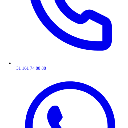
+31 161 74 88 88‬​​​​‌ ‍ ​‍​‍‌‍ ‌ ​‍‌‍‍‌‌‍‌ ‌‍‍‌‌‍ ‍​‍​‍​ ‍‍​‍​‍‌ ​ ‌‍​‌‌‍ ‍‌‍‍‌‌ ‌​‌ ‍‌​‍ ‍‌‍‍‌‌‍ ​‍​‍​‍ ​​‍​‍‌‍‍​‌ ​‍‌‍‌‌‌‍‌‍​‍​‍​ ‍‍​‍​‍‌‍‍​‌ ‌​‌ ‌​‌ ​​​ ‍‍​‍ ​‍ ‌‍ ​‌‍ ‌‍​ ‌‍​‌‌‍ ​‌‍‍​‌‍ ‌ ​ ‌ ‌​​ ‍‍​ ​ ​ ​ ​ ​ ​ ​ ​‍ ‌‍‍‌‌‍ ‍‌ ‌​‌‍‌‌‌‍ ‍‌ ‌​​‍ ‌‍‌‌‌‍‌​‌‍‍‌‌ ‌​​‍ ‌‍ ‌‌‍ ‌‍‌​‌‍‌‌​ ‌‌ ​​‌ ​‍‌‍‌‌‌ ​ ‌‍‌‌‌‍ ‍‌ ‌​‌‍​‌‌ ‌​‌‍‍‌‌‍ ‌‍ ‍​ ‍ ‌‍‍‌‌‍‌​​ ‌‌‍‌ ‌‍ ​‌‍ ‌‍​‍‌‍​‌‌‍ ​​ ‍ ‌ ‌​‌ ‍‌‌ ​​‌‍‌‌​ ‌‌‍‌ ‌‍ ​‌‍ ‌‍​‍‌‍​‌‌‍ ​​ ‍ ‌ ​​‌‍​‌‌ ‌​‌‍‍​​ ‌‌‍​ ‌‍ ‌‍ ‍‌ ‌​‌‍​‌‌‍​ ‌ ‌​​‍ ‍‌ ​​‌‍‍​‌‍ ‌‍ ‍‌‍‌‌​ ‌‍​‍‌‍​‌‌ ​ ‌‍‌‌‌‌‌‌‌ ​‍‌‍ ​​ ‌‌‍‍​‌ ‌​‌ ‌​‌ ​​​‍‌‌​ ​ ‌​​‌​‍‌‌​ ​‍‌​‌‍​‍‌‌​ ​‍‌​‌‍‌‍ ​‌‍ ‌‍​ ‌‍​‌‌‍ ​‌‍‍​‌‍ ‌ ​ ‌ ‌​​‍‌‌​ ​ ‌​​‌​ ​ ​ ​ ​ ​ ​ ​ ​‍‌‍‌‍‍‌‌‍‌​​ ‌‌‍‌ ‌‍ ​‌‍ ‌‍​‍‌‍​‌‌‍ ​​‍‌‍‌ ‌​‌ ‍‌‌ ​​‌‍‌‌​ ‌‌‍‌ ‌‍ ​‌‍ ‌‍​‍‌‍​‌‌‍ ​​‍‌‍‌ ​​‌‍​‌‌ ‌​‌‍‍​​ ‌‌‍​ ‌‍ ‌‍ ‍‌ ‌​‌‍​‌‌‍​ ‌ ‌​​‍ ‍‌ ​​‌‍‍​‌‍ ‌‍ ‍‌‍‌‌​‍‌‍‌ ​​‌‍‌‌‌ ​‍‌ ​ ‌ ​​‌‍‌‌‌‍​ ‌ ‌​‌‍‍‌‌ ‌‍‌‍‌‌​ ‌‌ ​​‌ ‌‌‌‍​‍‌‍ ​‌‍‍‌‌ ​ ‌‍‍​‌‍‌‌‌‍‌​​‍​‍‌ ‌