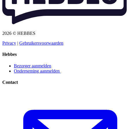
2026 © HEBBES
Privacy​​​​‌ ‍ ​‍​‍‌‍ ‌ ​‍‌‍‍‌‌‍‌ ‌‍‍‌‌‍ ‍​‍​‍​ ‍‍​‍​‍‌ ​ ‌‍​‌‌‍ ‍‌‍‍‌‌ ‌​‌ ‍‌​‍ ‍‌‍‍‌‌‍ ​‍​‍​‍ ​​‍​‍‌‍‍​‌ ​‍‌‍‌‌‌‍‌‍​‍​‍​ ‍‍​‍​‍‌‍‍​‌ ‌​‌ ‌​‌ ​​​ ‍‍​‍ ​‍ ‌‍ ​‌‍ ‌‍​ ‌‍​‌‌‍ ​‌‍‍​‌‍ ‌ ​ ‌ ‌​​ ‍‍​ ​ ​ ​ ​ ​ ​ ​ ​‍ ‌‍‍‌‌‍ ‍‌ ‌​‌‍‌‌‌‍ ‍‌ ‌​​‍ ‌‍‌‌‌‍‌​‌‍‍‌‌ ‌​​‍ ‌‍ ‌‌‍ ‌‍‌​‌‍‌‌​ ‌‌ ​​‌ ​‍‌‍‌‌‌ ​ ‌‍‌‌‌‍ ‍‌ ‌​‌‍​‌‌ ‌​‌‍‍‌‌‍ ‌‍ ‍​ ‍ ‌‍‍‌‌‍‌​​ ‌‌‍‌ ‌‍ ​‌‍ ‌‍​‍‌‍​‌‌‍ ​​ ‍ ‌ ‌​‌ ‍‌‌ ​​‌‍‌‌​ ‌‌‍‌ ‌‍ ​‌‍ ‌‍​‍‌‍​‌‌‍ ​​ ‍ ‌ ​​‌‍​‌‌ ‌​‌‍‍​​ ‌‌‍‌‍‌‍ ‌‍ ‌ ‌​‌‍‌‌‌ ​‍​‍ ‍‌‍ ​‌‍‌‌‌‍‌ ‌‍​‌‌‍ ​​‍‌‌​ ‌‌‌​​‍‌‌ ‌‍‍ ‌‍‌‌‌ ‍‌​‍‌‌​ ​ ‌​‌​​‍‌‌​ ​ ‌​‌​​‍‌‌​ ​‍​ ​‍​ ​‌​ ‍​‌‍‌‌​ ‌‍‌‍‌​‌‍‌‌‌‍‌‌​ ‌‍​ ​ ​ ‍‌​ ‌‌​ ‌​​‍‌‌​ ​‍​ ​‍​‍‌‌​ ‌‌‌​‌​​‍ ‍‌‍ ​‌‍​‌‌‍​‍‌‍‌‌‌‍ ​​ ‌‍​‍‌‍​‌‌ ​ ‌‍‌‌‌‌‌‌‌ ​‍‌‍ ​​ ‌‌‍‍​‌ ‌​‌ ‌​‌ ​​​‍‌‌​ ​ ‌​​‌​‍‌‌​ ​‍‌​‌‍​‍‌‌​ ​‍‌​‌‍‌‍ ​‌‍ ‌‍​ ‌‍​‌‌‍ ​‌‍‍​‌‍ ‌ ​ ‌ ‌​​‍‌‌​ ​ ‌​​‌​ ​ ​ ​ ​ ​ ​ ​ ​‍‌‍‌‍‍‌‌‍‌​​ ‌‌‍‌ ‌‍ ​‌‍ ‌‍​‍‌‍​‌‌‍ ​​‍‌‍‌ ‌​‌ ‍‌‌ ​​‌‍‌‌​ ‌‌‍‌ ‌‍ ​‌‍ ‌‍​‍‌‍​‌‌‍ ​​‍‌‍‌ ​​‌‍​‌‌ ‌​‌‍‍​​ ‌‌‍‌‍‌‍ ‌‍ ‌ ‌​‌‍‌‌‌ ​‍​‍ ‍‌‍ ​‌‍‌‌‌‍‌ ‌‍​‌‌‍ ​​‍‌‌​ ‌‌‌​​‍‌‌ ‌‍‍ ‌‍‌‌‌ ‍‌​‍‌‌​ ​ ‌​‌​​‍‌‌​ ​ ‌​‌​​‍‌‌​ ​‍​ ​‍​ ​‌​ ‍​‌‍‌‌​ ‌‍‌‍‌​‌‍‌‌‌‍‌‌​ ‌‍​ ​ ​ ‍‌​ ‌‌​ ‌​​‍‌‌​ ​‍​ ​‍​‍‌‌​ ‌‌‌​‌​​‍ ‍‌‍ ​‌‍​‌‌‍​‍‌‍‌‌‌‍ ​​‍‌‍‌ ​​‌‍‌‌‌ ​‍‌ ​ ‌ ​​‌‍‌‌‌‍​ ‌ ‌​‌‍‍‌‌ ‌‍‌‍‌‌​ ‌‌ ​​‌ ‌‌‌‍​‍‌‍ ​‌‍‍‌‌ ​ ‌‍‍​‌‍‌‌‌‍‌​​‍​‍‌ ‌
|
Gebruikersvoorwaarden​​​​‌ ‍ ​‍​‍‌‍ ‌ ​‍‌‍‍‌‌‍‌ ‌‍‍‌‌‍ ‍​‍​‍​ ‍‍​‍​‍‌ ​ ‌‍​‌‌‍ ‍‌‍‍‌‌ ‌​‌ ‍‌​‍ ‍‌‍‍‌‌‍ ​‍​‍​‍ ​​‍​‍‌‍‍​‌ ​‍‌‍‌‌‌‍‌‍​‍​‍​ ‍‍​‍​‍‌‍‍​‌ ‌​‌ ‌​‌ ​​​ ‍‍​‍ ​‍ ‌‍ ​‌‍ ‌‍​ ‌‍​‌‌‍ ​‌‍‍​‌‍ ‌ ​ ‌ ‌​​ ‍‍​ ​ ​ ​ ​ ​ ​ ​ ​‍ ‌‍‍‌‌‍ ‍‌ ‌​‌‍‌‌‌‍ ‍‌ ‌​​‍ ‌‍‌‌‌‍‌​‌‍‍‌‌ ‌​​‍ ‌‍ ‌‌‍ ‌‍‌​‌‍‌‌​ ‌‌ ​​‌ ​‍‌‍‌‌‌ ​ ‌‍‌‌‌‍ ‍‌ ‌​‌‍​‌‌ ‌​‌‍‍‌‌‍ ‌‍ ‍​ ‍ ‌‍‍‌‌‍‌​​ ‌‌‍‌ ‌‍ ​‌‍ ‌‍​‍‌‍​‌‌‍ ​​ ‍ ‌ ‌​‌ ‍‌‌ ​​‌‍‌‌​ ‌‌‍‌ ‌‍ ​‌‍ ‌‍​‍‌‍​‌‌‍ ​​ ‍ ‌ ​​‌‍​‌‌ ‌​‌‍‍​​ ‌‌‍‌‍‌‍ ‌‍ ‌ ‌​‌‍‌‌‌ ​‍​‍ ‍‌‍ ​‌‍‌‌‌‍‌ ‌‍​‌‌‍ ​​‍‌‌​ ‌‌‌​​‍‌‌ ‌‍‍ ‌‍‌‌‌ ‍‌​‍‌‌​ ​ ‌​‌​​‍‌‌​ ​ ‌​‌​​‍‌‌​ ​‍​ ​‍​ ​​‌‍​ ‌‍‌‍​ ‌‍​ ‌​‌‍‌​​ ​ ‌‍‌‌​ ​ ​ ​‌​ ‍‌​ ​‍​‍‌‌​ ​‍​ ​‍​‍‌‌​ ‌‌‌​‌​​‍ ‍‌‍ ​‌‍​‌‌‍​‍‌‍‌‌‌‍ ​​ ‌‍​‍‌‍​‌‌ ​ ‌‍‌‌‌‌‌‌‌ ​‍‌‍ ​​ ‌‌‍‍​‌ ‌​‌ ‌​‌ ​​​‍‌‌​ ​ ‌​​‌​‍‌‌​ ​‍‌​‌‍​‍‌‌​ ​‍‌​‌‍‌‍ ​‌‍ ‌‍​ ‌‍​‌‌‍ ​‌‍‍​‌‍ ‌ ​ ‌ ‌​​‍‌‌​ ​ ‌​​‌​ ​ ​ ​ ​ ​ ​ ​ ​‍‌‍‌‍‍‌‌‍‌​​ ‌‌‍‌ ‌‍ ​‌‍ ‌‍​‍‌‍​‌‌‍ ​​‍‌‍‌ ‌​‌ ‍‌‌ ​​‌‍‌‌​ ‌‌‍‌ ‌‍ ​‌‍ ‌‍​‍‌‍​‌‌‍ ​​‍‌‍‌ ​​‌‍​‌‌ ‌​‌‍‍​​ ‌‌‍‌‍‌‍ ‌‍ ‌ ‌​‌‍‌‌‌ ​‍​‍ ‍‌‍ ​‌‍‌‌‌‍‌ ‌‍​‌‌‍ ​​‍‌‌​ ‌‌‌​​‍‌‌ ‌‍‍ ‌‍‌‌‌ ‍‌​‍‌‌​ ​ ‌​‌​​‍‌‌​ ​ ‌​‌​​‍‌‌​ ​‍​ ​‍​ ​​‌‍​ ‌‍‌‍​ ‌‍​ ‌​‌‍‌​​ ​ ‌‍‌‌​ ​ ​ ​‌​ ‍‌​ ​‍​‍‌‌​ ​‍​ ​‍​‍‌‌​ ‌‌‌​‌​​‍ ‍‌‍ ​‌‍​‌‌‍​‍‌‍‌‌‌‍ ​​‍‌‍‌ ​​‌‍‌‌‌ ​‍‌ ​ ‌ ​​‌‍‌‌‌‍​ ‌ ‌​‌‍‍‌‌ ‌‍‌‍‌‌​ ‌‌ ​​‌ ‌‌‌‍​‍‌‍ ​‌‍‍‌‌ ​ ‌‍‍​‌‍‌‌‌‍‌​​‍​‍‌ ‌
Hebbes
Bezorger aanmelden​​​​‌ ‍ ​‍​‍‌‍ ‌ ​‍‌‍‍‌‌‍‌ ‌‍‍‌‌‍ ‍​‍​‍​ ‍‍​‍​‍‌ ​ ‌‍​‌‌‍ ‍‌‍‍‌‌ ‌​‌ ‍‌​‍ ‍‌‍‍‌‌‍ ​‍​‍​‍ ​​‍​‍‌‍‍​‌ ​‍‌‍‌‌‌‍‌‍​‍​‍​ ‍‍​‍​‍‌‍‍​‌ ‌​‌ ‌​‌ ​​​ ‍‍​‍ ​‍ ‌‍ ​‌‍ ‌‍​ ‌‍​‌‌‍ ​‌‍‍​‌‍ ‌ ​ ‌ ‌​​ ‍‍​ ​ ​ ​ ​ ​ ​ ​ ​‍ ‌‍‍‌‌‍ ‍‌ ‌​‌‍‌‌‌‍ ‍‌ ‌​​‍ ‌‍‌‌‌‍‌​‌‍‍‌‌ ‌​​‍ ‌‍ ‌‌‍ ‌‍‌​‌‍‌‌​ ‌‌ ​​‌ ​‍‌‍‌‌‌ ​ ‌‍‌‌‌‍ ‍‌ ‌​‌‍​‌‌ ‌​‌‍‍‌‌‍ ‌‍ ‍​ ‍ ‌‍‍‌‌‍‌​​ ‌‌‍‌ ‌‍ ​‌‍ ‌‍​‍‌‍​‌‌‍ ​​ ‍ ‌ ‌​‌ ‍‌‌ ​​‌‍‌‌​ ‌‌‍‌ ‌‍ ​‌‍ ‌‍​‍‌‍​‌‌‍ ​​ ‍ ‌ ​​‌‍​‌‌ ‌​‌‍‍​​ ‌‌‍‌‍‌‍ ‌‍ ‌ ‌​‌‍‌‌‌ ​‍​‍ ‍‌ ​​‌‍​‌‌‍‌ ‌‍‌‌‌ ​ ​‍‌‌​ ‌‌‌​​‍‌‌ ‌‍‍ ‌‍‌‌‌ ‍‌​‍‌‌​ ​ ‌​‌​​‍‌‌​ ​ ‌​‌​​‍‌‌​ ​‍​ ​‍​ ‌ ​ ​‌‌‍​‍‌‍​ ​ ‌‌​ ‌ ​ ​‌​ ​‍​ ‌​​ ​​‌‍‌‌​ ‍‌​‍‌‌​ ​‍​ ​‍​‍‌‌​ ‌‌‌​‌​​‍ ‍‌‍ ​‌‍​‌‌‍​‍‌‍‌‌‌‍ ​​ ‌‍​‍‌‍​‌‌ ​ ‌‍‌‌‌‌‌‌‌ ​‍‌‍ ​​ ‌‌‍‍​‌ ‌​‌ ‌​‌ ​​​‍‌‌​ ​ ‌​​‌​‍‌‌​ ​‍‌​‌‍​‍‌‌​ ​‍‌​‌‍‌‍ ​‌‍ ‌‍​ ‌‍​‌‌‍ ​‌‍‍​‌‍ ‌ ​ ‌ ‌​​‍‌‌​ ​ ‌​​‌​ ​ ​ ​ ​ ​ ​ ​ ​‍‌‍‌‍‍‌‌‍‌​​ ‌‌‍‌ ‌‍ ​‌‍ ‌‍​‍‌‍​‌‌‍ ​​‍‌‍‌ ‌​‌ ‍‌‌ ​​‌‍‌‌​ ‌‌‍‌ ‌‍ ​‌‍ ‌‍​‍‌‍​‌‌‍ ​​‍‌‍‌ ​​‌‍​‌‌ ‌​‌‍‍​​ ‌‌‍‌‍‌‍ ‌‍ ‌ ‌​‌‍‌‌‌ ​‍​‍ ‍‌ ​​‌‍​‌‌‍‌ ‌‍‌‌‌ ​ ​‍‌‌​ ‌‌‌​​‍‌‌ ‌‍‍ ‌‍‌‌‌ ‍‌​‍‌‌​ ​ ‌​‌​​‍‌‌​ ​ ‌​‌​​‍‌‌​ ​‍​ ​‍​ ‌ ​ ​‌‌‍​‍‌‍​ ​ ‌‌​ ‌ ​ ​‌​ ​‍​ ‌​​ ​​‌‍‌‌​ ‍‌​‍‌‌​ ​‍​ ​‍​‍‌‌​ ‌‌‌​‌​​‍ ‍‌‍ ​‌‍​‌‌‍​‍‌‍‌‌‌‍ ​​‍‌‍‌ ​​‌‍‌‌‌ ​‍‌ ​ ‌ ​​‌‍‌‌‌‍​ ‌ ‌​‌‍‍‌‌ ‌‍‌‍‌‌​ ‌‌ ​​‌ ‌‌‌‍​‍‌‍ ​‌‍‍‌‌ ​ ‌‍‍​‌‍‌‌‌‍‌​​‍​‍‌ ‌
Onderneming aanmelden ​​​​‌ ‍ ​‍​‍‌‍ ‌ ​‍‌‍‍‌‌‍‌ ‌‍‍‌‌‍ ‍​‍​‍​ ‍‍​‍​‍‌ ​ ‌‍​‌‌‍ ‍‌‍‍‌‌ ‌​‌ ‍‌​‍ ‍‌‍‍‌‌‍ ​‍​‍​‍ ​​‍​‍‌‍‍​‌ ​‍‌‍‌‌‌‍‌‍​‍​‍​ ‍‍​‍​‍‌‍‍​‌ ‌​‌ ‌​‌ ​​​ ‍‍​‍ ​‍ ‌‍ ​‌‍ ‌‍​ ‌‍​‌‌‍ ​‌‍‍​‌‍ ‌ ​ ‌ ‌​​ ‍‍​ ​ ​ ​ ​ ​ ​ ​ ​‍ ‌‍‍‌‌‍ ‍‌ ‌​‌‍‌‌‌‍ ‍‌ ‌​​‍ ‌‍‌‌‌‍‌​‌‍‍‌‌ ‌​​‍ ‌‍ ‌‌‍ ‌‍‌​‌‍‌‌​ ‌‌ ​​‌ ​‍‌‍‌‌‌ ​ ‌‍‌‌‌‍ ‍‌ ‌​‌‍​‌‌ ‌​‌‍‍‌‌‍ ‌‍ ‍​ ‍ ‌‍‍‌‌‍‌​​ ‌‌‍‌ ‌‍ ​‌‍ ‌‍​‍‌‍​‌‌‍ ​​ ‍ ‌ ‌​‌ ‍‌‌ ​​‌‍‌‌​ ‌‌‍‌ ‌‍ ​‌‍ ‌‍​‍‌‍​‌‌‍ ​​ ‍ ‌ ​​‌‍​‌‌ ‌​‌‍‍​​ ‌‌‍‌‍‌‍ ‌‍ ‌ ‌​‌‍‌‌‌ ​‍​‍ ‍‌ ​​‌‍​‌‌‍‌ ‌‍‌‌‌ ​ ​‍‌‌​ ‌‌‌​​‍‌‌ ‌‍‍ ‌‍‌‌‌ ‍‌​‍‌‌​ ​ ‌​‌​​‍‌‌​ ​ ‌​‌​​‍‌‌​ ​‍​ ​‍​ ‌ ​ ‌ ​ ‍‌​ ​ ​ ​‌‌‍​ ‌‍​‌​ ‌‍​ ​‌‌‍​‍​ ‌‍‌‍​ ​‍‌‌​ ​‍​ ​‍​‍‌‌​ ‌‌‌​‌​​‍ ‍‌‍ ​‌‍​‌‌‍​‍‌‍‌‌‌‍ ​​ ‌‍​‍‌‍​‌‌ ​ ‌‍‌‌‌‌‌‌‌ ​‍‌‍ ​​ ‌‌‍‍​‌ ‌​‌ ‌​‌ ​​​‍‌‌​ ​ ‌​​‌​‍‌‌​ ​‍‌​‌‍​‍‌‌​ ​‍‌​‌‍‌‍ ​‌‍ ‌‍​ ‌‍​‌‌‍ ​‌‍‍​‌‍ ‌ ​ ‌ ‌​​‍‌‌​ ​ ‌​​‌​ ​ ​ ​ ​ ​ ​ ​ ​‍‌‍‌‍‍‌‌‍‌​​ ‌‌‍‌ ‌‍ ​‌‍ ‌‍​‍‌‍​‌‌‍ ​​‍‌‍‌ ‌​‌ ‍‌‌ ​​‌‍‌‌​ ‌‌‍‌ ‌‍ ​‌‍ ‌‍​‍‌‍​‌‌‍ ​​‍‌‍‌ ​​‌‍​‌‌ ‌​‌‍‍​​ ‌‌‍‌‍‌‍ ‌‍ ‌ ‌​‌‍‌‌‌ ​‍​‍ ‍‌ ​​‌‍​‌‌‍‌ ‌‍‌‌‌ ​ ​‍‌‌​ ‌‌‌​​‍‌‌ ‌‍‍ ‌‍‌‌‌ ‍‌​‍‌‌​ ​ ‌​‌​​‍‌‌​ ​ ‌​‌​​‍‌‌​ ​‍​ ​‍​ ‌ ​ ‌ ​ ‍‌​ ​ ​ ​‌‌‍​ ‌‍​‌​ ‌‍​ ​‌‌‍​‍​ ‌‍‌‍​ ​‍‌‌​ ​‍​ ​‍​‍‌‌​ ‌‌‌​‌​​‍ ‍‌‍ ​‌‍​‌‌‍​‍‌‍‌‌‌‍ ​​‍‌‍‌ ​​‌‍‌‌‌ ​‍‌ ​ ‌ ​​‌‍‌‌‌‍​ ‌ ‌​‌‍‍‌‌ ‌‍‌‍‌‌​ ‌‌ ​​‌ ‌‌‌‍​‍‌‍ ​‌‍‍‌‌ ​ ‌‍‍​‌‍‌‌‌‍‌​​‍​‍‌ ‌
Contact