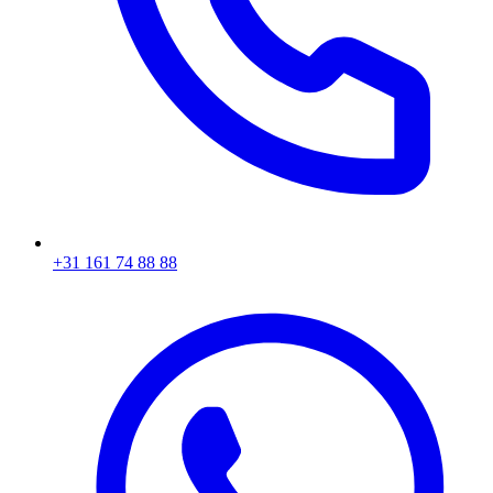
+31 161 74 88 88‬​​​​‌ ‍ ​‍​‍‌‍ ‌ ​‍‌‍‍‌‌‍‌ ‌‍‍‌‌‍ ‍​‍​‍​ ‍‍​‍​‍‌ ​ ‌‍​‌‌‍ ‍‌‍‍‌‌ ‌​‌ ‍‌​‍ ‍‌‍‍‌‌‍ ​‍​‍​‍ ​​‍​‍‌‍‍​‌ ​‍‌‍‌‌‌‍‌‍​‍​‍​ ‍‍​‍​‍‌‍‍​‌ ‌​‌ ‌​‌ ​​​ ‍‍​‍ ​‍ ‌‍ ​‌‍ ‌‍​ ‌‍​‌‌‍ ​‌‍‍​‌‍ ‌ ​ ‌ ‌​​ ‍‍​ ​ ​ ​ ​ ​ ​ ​ ​‍ ‌‍‍‌‌‍ ‍‌ ‌​‌‍‌‌‌‍ ‍‌ ‌​​‍ ‌‍‌‌‌‍‌​‌‍‍‌‌ ‌​​‍ ‌‍ ‌‌‍ ‌‍‌​‌‍‌‌​ ‌‌ ​​‌ ​‍‌‍‌‌‌ ​ ‌‍‌‌‌‍ ‍‌ ‌​‌‍​‌‌ ‌​‌‍‍‌‌‍ ‌‍ ‍​ ‍ ‌‍‍‌‌‍‌​​ ‌‌‍‌ ‌‍ ​‌‍ ‌‍​‍‌‍​‌‌‍ ​​ ‍ ‌ ‌​‌ ‍‌‌ ​​‌‍‌‌​ ‌‌‍‌ ‌‍ ​‌‍ ‌‍​‍‌‍​‌‌‍ ​​ ‍ ‌ ​​‌‍​‌‌ ‌​‌‍‍​​ ‌‌‍​ ‌‍ ‌‍ ‍‌ ‌​‌‍​‌‌‍​ ‌ ‌​​‍ ‍‌ ​​‌‍‍​‌‍ ‌‍ ‍‌‍‌‌​ ‌‍​‍‌‍​‌‌ ​ ‌‍‌‌‌‌‌‌‌ ​‍‌‍ ​​ ‌‌‍‍​‌ ‌​‌ ‌​‌ ​​​‍‌‌​ ​ ‌​​‌​‍‌‌​ ​‍‌​‌‍​‍‌‌​ ​‍‌​‌‍‌‍ ​‌‍ ‌‍​ ‌‍​‌‌‍ ​‌‍‍​‌‍ ‌ ​ ‌ ‌​​‍‌‌​ ​ ‌​​‌​ ​ ​ ​ ​ ​ ​ ​ ​‍‌‍‌‍‍‌‌‍‌​​ ‌‌‍‌ ‌‍ ​‌‍ ‌‍​‍‌‍​‌‌‍ ​​‍‌‍‌ ‌​‌ ‍‌‌ ​​‌‍‌‌​ ‌‌‍‌ ‌‍ ​‌‍ ‌‍​‍‌‍​‌‌‍ ​​‍‌‍‌ ​​‌‍​‌‌ ‌​‌‍‍​​ ‌‌‍​ ‌‍ ‌‍ ‍‌ ‌​‌‍​‌‌‍​ ‌ ‌​​‍ ‍‌ ​​‌‍‍​‌‍ ‌‍ ‍‌‍‌‌​‍‌‍‌ ​​‌‍‌‌‌ ​‍‌ ​ ‌ ​​‌‍‌‌‌‍​ ‌ ‌​‌‍‍‌‌ ‌‍‌‍‌‌​ ‌‌ ​​‌ ‌‌‌‍​‍‌‍ ​‌‍‍‌‌ ​ ‌‍‍​‌‍‌‌‌‍‌​​‍​‍‌ ‌