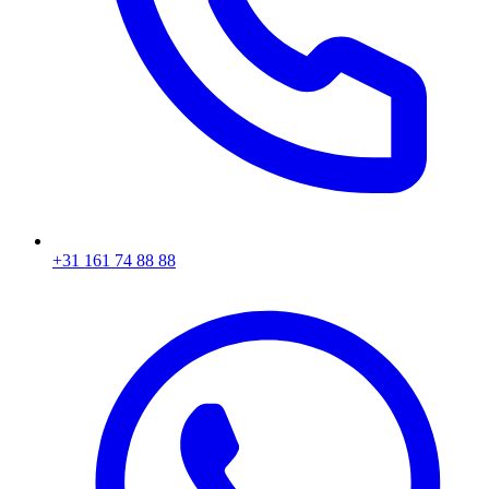
+31 161 74 88 88‬​​​​‌ ‍ ​‍​‍‌‍ ‌ ​‍‌‍‍‌‌‍‌ ‌‍‍‌‌‍ ‍​‍​‍​ ‍‍​‍​‍‌ ​ ‌‍​‌‌‍ ‍‌‍‍‌‌ ‌​‌ ‍‌​‍ ‍‌‍‍‌‌‍ ​‍​‍​‍ ​​‍​‍‌‍‍​‌ ​‍‌‍‌‌‌‍‌‍​‍​‍​ ‍‍​‍​‍‌‍‍​‌ ‌​‌ ‌​‌ ​​​ ‍‍​‍ ​‍ ‌‍ ​‌‍ ‌‍​ ‌‍​‌‌‍ ​‌‍‍​‌‍ ‌ ​ ‌ ‌​​ ‍‍​ ​ ​ ​ ​ ​ ​ ​ ​‍ ‌‍‍‌‌‍ ‍‌ ‌​‌‍‌‌‌‍ ‍‌ ‌​​‍ ‌‍‌‌‌‍‌​‌‍‍‌‌ ‌​​‍ ‌‍ ‌‌‍ ‌‍‌​‌‍‌‌​ ‌‌ ​​‌ ​‍‌‍‌‌‌ ​ ‌‍‌‌‌‍ ‍‌ ‌​‌‍​‌‌ ‌​‌‍‍‌‌‍ ‌‍ ‍​ ‍ ‌‍‍‌‌‍‌​​ ‌‌‍‌ ‌‍ ​‌‍ ‌‍​‍‌‍​‌‌‍ ​​ ‍ ‌ ‌​‌ ‍‌‌ ​​‌‍‌‌​ ‌‌‍‌ ‌‍ ​‌‍ ‌‍​‍‌‍​‌‌‍ ​​ ‍ ‌ ​​‌‍​‌‌ ‌​‌‍‍​​ ‌‌‍​ ‌‍ ‌‍ ‍‌ ‌​‌‍​‌‌‍​ ‌ ‌​​‍ ‍‌ ​​‌‍‍​‌‍ ‌‍ ‍‌‍‌‌​ ‌‍​‍‌‍​‌‌ ​ ‌‍‌‌‌‌‌‌‌ ​‍‌‍ ​​ ‌‌‍‍​‌ ‌​‌ ‌​‌ ​​​‍‌‌​ ​ ‌​​‌​‍‌‌​ ​‍‌​‌‍​‍‌‌​ ​‍‌​‌‍‌‍ ​‌‍ ‌‍​ ‌‍​‌‌‍ ​‌‍‍​‌‍ ‌ ​ ‌ ‌​​‍‌‌​ ​ ‌​​‌​ ​ ​ ​ ​ ​ ​ ​ ​‍‌‍‌‍‍‌‌‍‌​​ ‌‌‍‌ ‌‍ ​‌‍ ‌‍​‍‌‍​‌‌‍ ​​‍‌‍‌ ‌​‌ ‍‌‌ ​​‌‍‌‌​ ‌‌‍‌ ‌‍ ​‌‍ ‌‍​‍‌‍​‌‌‍ ​​‍‌‍‌ ​​‌‍​‌‌ ‌​‌‍‍​​ ‌‌‍​ ‌‍ ‌‍ ‍‌ ‌​‌‍​‌‌‍​ ‌ ‌​​‍ ‍‌ ​​‌‍‍​‌‍ ‌‍ ‍‌‍‌‌​‍‌‍‌ ​​‌‍‌‌‌ ​‍‌ ​ ‌ ​​‌‍‌‌‌‍​ ‌ ‌​‌‍‍‌‌ ‌‍‌‍‌‌​ ‌‌ ​​‌ ‌‌‌‍​‍‌‍ ​‌‍‍‌‌ ​ ‌‍‍​‌‍‌‌‌‍‌​​‍​‍‌ ‌