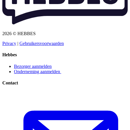
2026 © HEBBES
Privacy​​​​‌ ‍ ​‍​‍‌‍ ‌ ​‍‌‍‍‌‌‍‌ ‌‍‍‌‌‍ ‍​‍​‍​ ‍‍​‍​‍‌ ​ ‌‍​‌‌‍ ‍‌‍‍‌‌ ‌​‌ ‍‌​‍ ‍‌‍‍‌‌‍ ​‍​‍​‍ ​​‍​‍‌‍‍​‌ ​‍‌‍‌‌‌‍‌‍​‍​‍​ ‍‍​‍​‍‌‍‍​‌ ‌​‌ ‌​‌ ​​​ ‍‍​‍ ​‍ ‌‍ ​‌‍ ‌‍​ ‌‍​‌‌‍ ​‌‍‍​‌‍ ‌ ​ ‌ ‌​​ ‍‍​ ​ ​ ​ ​ ​ ​ ​ ​‍ ‌‍‍‌‌‍ ‍‌ ‌​‌‍‌‌‌‍ ‍‌ ‌​​‍ ‌‍‌‌‌‍‌​‌‍‍‌‌ ‌​​‍ ‌‍ ‌‌‍ ‌‍‌​‌‍‌‌​ ‌‌ ​​‌ ​‍‌‍‌‌‌ ​ ‌‍‌‌‌‍ ‍‌ ‌​‌‍​‌‌ ‌​‌‍‍‌‌‍ ‌‍ ‍​ ‍ ‌‍‍‌‌‍‌​​ ‌‌‍‌ ‌‍ ​‌‍ ‌‍​‍‌‍​‌‌‍ ​​ ‍ ‌ ‌​‌ ‍‌‌ ​​‌‍‌‌​ ‌‌‍‌ ‌‍ ​‌‍ ‌‍​‍‌‍​‌‌‍ ​​ ‍ ‌ ​​‌‍​‌‌ ‌​‌‍‍​​ ‌‌‍‌‍‌‍ ‌‍ ‌ ‌​‌‍‌‌‌ ​‍​‍ ‍‌‍ ​‌‍‌‌‌‍‌ ‌‍​‌‌‍ ​​‍‌‌​ ‌‌‌​​‍‌‌ ‌‍‍ ‌‍‌‌‌ ‍‌​‍‌‌​ ​ ‌​‌​​‍‌‌​ ​ ‌​‌​​‍‌‌​ ​‍​ ​‍​ ​‌​ ‍​‌‍‌‌​ ‌‍‌‍‌​‌‍‌‌‌‍‌‌​ ‌‍​ ​ ​ ‍‌​ ‌‌​ ‌​​‍‌‌​ ​‍​ ​‍​‍‌‌​ ‌‌‌​‌​​‍ ‍‌‍ ​‌‍​‌‌‍​‍‌‍‌‌‌‍ ​​ ‌‍​‍‌‍​‌‌ ​ ‌‍‌‌‌‌‌‌‌ ​‍‌‍ ​​ ‌‌‍‍​‌ ‌​‌ ‌​‌ ​​​‍‌‌​ ​ ‌​​‌​‍‌‌​ ​‍‌​‌‍​‍‌‌​ ​‍‌​‌‍‌‍ ​‌‍ ‌‍​ ‌‍​‌‌‍ ​‌‍‍​‌‍ ‌ ​ ‌ ‌​​‍‌‌​ ​ ‌​​‌​ ​ ​ ​ ​ ​ ​ ​ ​‍‌‍‌‍‍‌‌‍‌​​ ‌‌‍‌ ‌‍ ​‌‍ ‌‍​‍‌‍​‌‌‍ ​​‍‌‍‌ ‌​‌ ‍‌‌ ​​‌‍‌‌​ ‌‌‍‌ ‌‍ ​‌‍ ‌‍​‍‌‍​‌‌‍ ​​‍‌‍‌ ​​‌‍​‌‌ ‌​‌‍‍​​ ‌‌‍‌‍‌‍ ‌‍ ‌ ‌​‌‍‌‌‌ ​‍​‍ ‍‌‍ ​‌‍‌‌‌‍‌ ‌‍​‌‌‍ ​​‍‌‌​ ‌‌‌​​‍‌‌ ‌‍‍ ‌‍‌‌‌ ‍‌​‍‌‌​ ​ ‌​‌​​‍‌‌​ ​ ‌​‌​​‍‌‌​ ​‍​ ​‍​ ​‌​ ‍​‌‍‌‌​ ‌‍‌‍‌​‌‍‌‌‌‍‌‌​ ‌‍​ ​ ​ ‍‌​ ‌‌​ ‌​​‍‌‌​ ​‍​ ​‍​‍‌‌​ ‌‌‌​‌​​‍ ‍‌‍ ​‌‍​‌‌‍​‍‌‍‌‌‌‍ ​​‍‌‍‌ ​​‌‍‌‌‌ ​‍‌ ​ ‌ ​​‌‍‌‌‌‍​ ‌ ‌​‌‍‍‌‌ ‌‍‌‍‌‌​ ‌‌ ​​‌ ‌‌‌‍​‍‌‍ ​‌‍‍‌‌ ​ ‌‍‍​‌‍‌‌‌‍‌​​‍​‍‌ ‌
|
Gebruikersvoorwaarden​​​​‌ ‍ ​‍​‍‌‍ ‌ ​‍‌‍‍‌‌‍‌ ‌‍‍‌‌‍ ‍​‍​‍​ ‍‍​‍​‍‌ ​ ‌‍​‌‌‍ ‍‌‍‍‌‌ ‌​‌ ‍‌​‍ ‍‌‍‍‌‌‍ ​‍​‍​‍ ​​‍​‍‌‍‍​‌ ​‍‌‍‌‌‌‍‌‍​‍​‍​ ‍‍​‍​‍‌‍‍​‌ ‌​‌ ‌​‌ ​​​ ‍‍​‍ ​‍ ‌‍ ​‌‍ ‌‍​ ‌‍​‌‌‍ ​‌‍‍​‌‍ ‌ ​ ‌ ‌​​ ‍‍​ ​ ​ ​ ​ ​ ​ ​ ​‍ ‌‍‍‌‌‍ ‍‌ ‌​‌‍‌‌‌‍ ‍‌ ‌​​‍ ‌‍‌‌‌‍‌​‌‍‍‌‌ ‌​​‍ ‌‍ ‌‌‍ ‌‍‌​‌‍‌‌​ ‌‌ ​​‌ ​‍‌‍‌‌‌ ​ ‌‍‌‌‌‍ ‍‌ ‌​‌‍​‌‌ ‌​‌‍‍‌‌‍ ‌‍ ‍​ ‍ ‌‍‍‌‌‍‌​​ ‌‌‍‌ ‌‍ ​‌‍ ‌‍​‍‌‍​‌‌‍ ​​ ‍ ‌ ‌​‌ ‍‌‌ ​​‌‍‌‌​ ‌‌‍‌ ‌‍ ​‌‍ ‌‍​‍‌‍​‌‌‍ ​​ ‍ ‌ ​​‌‍​‌‌ ‌​‌‍‍​​ ‌‌‍‌‍‌‍ ‌‍ ‌ ‌​‌‍‌‌‌ ​‍​‍ ‍‌‍ ​‌‍‌‌‌‍‌ ‌‍​‌‌‍ ​​‍‌‌​ ‌‌‌​​‍‌‌ ‌‍‍ ‌‍‌‌‌ ‍‌​‍‌‌​ ​ ‌​‌​​‍‌‌​ ​ ‌​‌​​‍‌‌​ ​‍​ ​‍​ ​​‌‍​ ‌‍‌‍​ ‌‍​ ‌​‌‍‌​​ ​ ‌‍‌‌​ ​ ​ ​‌​ ‍‌​ ​‍​‍‌‌​ ​‍​ ​‍​‍‌‌​ ‌‌‌​‌​​‍ ‍‌‍ ​‌‍​‌‌‍​‍‌‍‌‌‌‍ ​​ ‌‍​‍‌‍​‌‌ ​ ‌‍‌‌‌‌‌‌‌ ​‍‌‍ ​​ ‌‌‍‍​‌ ‌​‌ ‌​‌ ​​​‍‌‌​ ​ ‌​​‌​‍‌‌​ ​‍‌​‌‍​‍‌‌​ ​‍‌​‌‍‌‍ ​‌‍ ‌‍​ ‌‍​‌‌‍ ​‌‍‍​‌‍ ‌ ​ ‌ ‌​​‍‌‌​ ​ ‌​​‌​ ​ ​ ​ ​ ​ ​ ​ ​‍‌‍‌‍‍‌‌‍‌​​ ‌‌‍‌ ‌‍ ​‌‍ ‌‍​‍‌‍​‌‌‍ ​​‍‌‍‌ ‌​‌ ‍‌‌ ​​‌‍‌‌​ ‌‌‍‌ ‌‍ ​‌‍ ‌‍​‍‌‍​‌‌‍ ​​‍‌‍‌ ​​‌‍​‌‌ ‌​‌‍‍​​ ‌‌‍‌‍‌‍ ‌‍ ‌ ‌​‌‍‌‌‌ ​‍​‍ ‍‌‍ ​‌‍‌‌‌‍‌ ‌‍​‌‌‍ ​​‍‌‌​ ‌‌‌​​‍‌‌ ‌‍‍ ‌‍‌‌‌ ‍‌​‍‌‌​ ​ ‌​‌​​‍‌‌​ ​ ‌​‌​​‍‌‌​ ​‍​ ​‍​ ​​‌‍​ ‌‍‌‍​ ‌‍​ ‌​‌‍‌​​ ​ ‌‍‌‌​ ​ ​ ​‌​ ‍‌​ ​‍​‍‌‌​ ​‍​ ​‍​‍‌‌​ ‌‌‌​‌​​‍ ‍‌‍ ​‌‍​‌‌‍​‍‌‍‌‌‌‍ ​​‍‌‍‌ ​​‌‍‌‌‌ ​‍‌ ​ ‌ ​​‌‍‌‌‌‍​ ‌ ‌​‌‍‍‌‌ ‌‍‌‍‌‌​ ‌‌ ​​‌ ‌‌‌‍​‍‌‍ ​‌‍‍‌‌ ​ ‌‍‍​‌‍‌‌‌‍‌​​‍​‍‌ ‌
Hebbes
Bezorger aanmelden​​​​‌ ‍ ​‍​‍‌‍ ‌ ​‍‌‍‍‌‌‍‌ ‌‍‍‌‌‍ ‍​‍​‍​ ‍‍​‍​‍‌ ​ ‌‍​‌‌‍ ‍‌‍‍‌‌ ‌​‌ ‍‌​‍ ‍‌‍‍‌‌‍ ​‍​‍​‍ ​​‍​‍‌‍‍​‌ ​‍‌‍‌‌‌‍‌‍​‍​‍​ ‍‍​‍​‍‌‍‍​‌ ‌​‌ ‌​‌ ​​​ ‍‍​‍ ​‍ ‌‍ ​‌‍ ‌‍​ ‌‍​‌‌‍ ​‌‍‍​‌‍ ‌ ​ ‌ ‌​​ ‍‍​ ​ ​ ​ ​ ​ ​ ​ ​‍ ‌‍‍‌‌‍ ‍‌ ‌​‌‍‌‌‌‍ ‍‌ ‌​​‍ ‌‍‌‌‌‍‌​‌‍‍‌‌ ‌​​‍ ‌‍ ‌‌‍ ‌‍‌​‌‍‌‌​ ‌‌ ​​‌ ​‍‌‍‌‌‌ ​ ‌‍‌‌‌‍ ‍‌ ‌​‌‍​‌‌ ‌​‌‍‍‌‌‍ ‌‍ ‍​ ‍ ‌‍‍‌‌‍‌​​ ‌‌‍‌ ‌‍ ​‌‍ ‌‍​‍‌‍​‌‌‍ ​​ ‍ ‌ ‌​‌ ‍‌‌ ​​‌‍‌‌​ ‌‌‍‌ ‌‍ ​‌‍ ‌‍​‍‌‍​‌‌‍ ​​ ‍ ‌ ​​‌‍​‌‌ ‌​‌‍‍​​ ‌‌‍‌‍‌‍ ‌‍ ‌ ‌​‌‍‌‌‌ ​‍​‍ ‍‌ ​​‌‍​‌‌‍‌ ‌‍‌‌‌ ​ ​‍‌‌​ ‌‌‌​​‍‌‌ ‌‍‍ ‌‍‌‌‌ ‍‌​‍‌‌​ ​ ‌​‌​​‍‌‌​ ​ ‌​‌​​‍‌‌​ ​‍​ ​‍​ ‌ ​ ​‌‌‍​‍‌‍​ ​ ‌‌​ ‌ ​ ​‌​ ​‍​ ‌​​ ​​‌‍‌‌​ ‍‌​‍‌‌​ ​‍​ ​‍​‍‌‌​ ‌‌‌​‌​​‍ ‍‌‍ ​‌‍​‌‌‍​‍‌‍‌‌‌‍ ​​ ‌‍​‍‌‍​‌‌ ​ ‌‍‌‌‌‌‌‌‌ ​‍‌‍ ​​ ‌‌‍‍​‌ ‌​‌ ‌​‌ ​​​‍‌‌​ ​ ‌​​‌​‍‌‌​ ​‍‌​‌‍​‍‌‌​ ​‍‌​‌‍‌‍ ​‌‍ ‌‍​ ‌‍​‌‌‍ ​‌‍‍​‌‍ ‌ ​ ‌ ‌​​‍‌‌​ ​ ‌​​‌​ ​ ​ ​ ​ ​ ​ ​ ​‍‌‍‌‍‍‌‌‍‌​​ ‌‌‍‌ ‌‍ ​‌‍ ‌‍​‍‌‍​‌‌‍ ​​‍‌‍‌ ‌​‌ ‍‌‌ ​​‌‍‌‌​ ‌‌‍‌ ‌‍ ​‌‍ ‌‍​‍‌‍​‌‌‍ ​​‍‌‍‌ ​​‌‍​‌‌ ‌​‌‍‍​​ ‌‌‍‌‍‌‍ ‌‍ ‌ ‌​‌‍‌‌‌ ​‍​‍ ‍‌ ​​‌‍​‌‌‍‌ ‌‍‌‌‌ ​ ​‍‌‌​ ‌‌‌​​‍‌‌ ‌‍‍ ‌‍‌‌‌ ‍‌​‍‌‌​ ​ ‌​‌​​‍‌‌​ ​ ‌​‌​​‍‌‌​ ​‍​ ​‍​ ‌ ​ ​‌‌‍​‍‌‍​ ​ ‌‌​ ‌ ​ ​‌​ ​‍​ ‌​​ ​​‌‍‌‌​ ‍‌​‍‌‌​ ​‍​ ​‍​‍‌‌​ ‌‌‌​‌​​‍ ‍‌‍ ​‌‍​‌‌‍​‍‌‍‌‌‌‍ ​​‍‌‍‌ ​​‌‍‌‌‌ ​‍‌ ​ ‌ ​​‌‍‌‌‌‍​ ‌ ‌​‌‍‍‌‌ ‌‍‌‍‌‌​ ‌‌ ​​‌ ‌‌‌‍​‍‌‍ ​‌‍‍‌‌ ​ ‌‍‍​‌‍‌‌‌‍‌​​‍​‍‌ ‌
Onderneming aanmelden ​​​​‌ ‍ ​‍​‍‌‍ ‌ ​‍‌‍‍‌‌‍‌ ‌‍‍‌‌‍ ‍​‍​‍​ ‍‍​‍​‍‌ ​ ‌‍​‌‌‍ ‍‌‍‍‌‌ ‌​‌ ‍‌​‍ ‍‌‍‍‌‌‍ ​‍​‍​‍ ​​‍​‍‌‍‍​‌ ​‍‌‍‌‌‌‍‌‍​‍​‍​ ‍‍​‍​‍‌‍‍​‌ ‌​‌ ‌​‌ ​​​ ‍‍​‍ ​‍ ‌‍ ​‌‍ ‌‍​ ‌‍​‌‌‍ ​‌‍‍​‌‍ ‌ ​ ‌ ‌​​ ‍‍​ ​ ​ ​ ​ ​ ​ ​ ​‍ ‌‍‍‌‌‍ ‍‌ ‌​‌‍‌‌‌‍ ‍‌ ‌​​‍ ‌‍‌‌‌‍‌​‌‍‍‌‌ ‌​​‍ ‌‍ ‌‌‍ ‌‍‌​‌‍‌‌​ ‌‌ ​​‌ ​‍‌‍‌‌‌ ​ ‌‍‌‌‌‍ ‍‌ ‌​‌‍​‌‌ ‌​‌‍‍‌‌‍ ‌‍ ‍​ ‍ ‌‍‍‌‌‍‌​​ ‌‌‍‌ ‌‍ ​‌‍ ‌‍​‍‌‍​‌‌‍ ​​ ‍ ‌ ‌​‌ ‍‌‌ ​​‌‍‌‌​ ‌‌‍‌ ‌‍ ​‌‍ ‌‍​‍‌‍​‌‌‍ ​​ ‍ ‌ ​​‌‍​‌‌ ‌​‌‍‍​​ ‌‌‍‌‍‌‍ ‌‍ ‌ ‌​‌‍‌‌‌ ​‍​‍ ‍‌ ​​‌‍​‌‌‍‌ ‌‍‌‌‌ ​ ​‍‌‌​ ‌‌‌​​‍‌‌ ‌‍‍ ‌‍‌‌‌ ‍‌​‍‌‌​ ​ ‌​‌​​‍‌‌​ ​ ‌​‌​​‍‌‌​ ​‍​ ​‍​ ‌ ​ ‌ ​ ‍‌​ ​ ​ ​‌‌‍​ ‌‍​‌​ ‌‍​ ​‌‌‍​‍​ ‌‍‌‍​ ​‍‌‌​ ​‍​ ​‍​‍‌‌​ ‌‌‌​‌​​‍ ‍‌‍ ​‌‍​‌‌‍​‍‌‍‌‌‌‍ ​​ ‌‍​‍‌‍​‌‌ ​ ‌‍‌‌‌‌‌‌‌ ​‍‌‍ ​​ ‌‌‍‍​‌ ‌​‌ ‌​‌ ​​​‍‌‌​ ​ ‌​​‌​‍‌‌​ ​‍‌​‌‍​‍‌‌​ ​‍‌​‌‍‌‍ ​‌‍ ‌‍​ ‌‍​‌‌‍ ​‌‍‍​‌‍ ‌ ​ ‌ ‌​​‍‌‌​ ​ ‌​​‌​ ​ ​ ​ ​ ​ ​ ​ ​‍‌‍‌‍‍‌‌‍‌​​ ‌‌‍‌ ‌‍ ​‌‍ ‌‍​‍‌‍​‌‌‍ ​​‍‌‍‌ ‌​‌ ‍‌‌ ​​‌‍‌‌​ ‌‌‍‌ ‌‍ ​‌‍ ‌‍​‍‌‍​‌‌‍ ​​‍‌‍‌ ​​‌‍​‌‌ ‌​‌‍‍​​ ‌‌‍‌‍‌‍ ‌‍ ‌ ‌​‌‍‌‌‌ ​‍​‍ ‍‌ ​​‌‍​‌‌‍‌ ‌‍‌‌‌ ​ ​‍‌‌​ ‌‌‌​​‍‌‌ ‌‍‍ ‌‍‌‌‌ ‍‌​‍‌‌​ ​ ‌​‌​​‍‌‌​ ​ ‌​‌​​‍‌‌​ ​‍​ ​‍​ ‌ ​ ‌ ​ ‍‌​ ​ ​ ​‌‌‍​ ‌‍​‌​ ‌‍​ ​‌‌‍​‍​ ‌‍‌‍​ ​‍‌‌​ ​‍​ ​‍​‍‌‌​ ‌‌‌​‌​​‍ ‍‌‍ ​‌‍​‌‌‍​‍‌‍‌‌‌‍ ​​‍‌‍‌ ​​‌‍‌‌‌ ​‍‌ ​ ‌ ​​‌‍‌‌‌‍​ ‌ ‌​‌‍‍‌‌ ‌‍‌‍‌‌​ ‌‌ ​​‌ ‌‌‌‍​‍‌‍ ​‌‍‍‌‌ ​ ‌‍‍​‌‍‌‌‌‍‌​​‍​‍‌ ‌
Contact