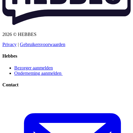
2026 © HEBBES
Privacy​​​​‌ ‍ ​‍​‍‌‍ ‌ ​‍‌‍‍‌‌‍‌ ‌‍‍‌‌‍ ‍​‍​‍​ ‍‍​‍​‍‌ ​ ‌‍​‌‌‍ ‍‌‍‍‌‌ ‌​‌ ‍‌​‍ ‍‌‍‍‌‌‍ ​‍​‍​‍ ​​‍​‍‌‍‍​‌ ​‍‌‍‌‌‌‍‌‍​‍​‍​ ‍‍​‍​‍‌‍‍​‌ ‌​‌ ‌​‌ ​​​ ‍‍​‍ ​‍ ‌‍ ​‌‍ ‌‍​ ‌‍​‌‌‍ ​‌‍‍​‌‍ ‌ ​ ‌ ‌​​ ‍‍​ ​ ​ ​ ​ ​ ​ ​ ​‍ ‌‍‍‌‌‍ ‍‌ ‌​‌‍‌‌‌‍ ‍‌ ‌​​‍ ‌‍‌‌‌‍‌​‌‍‍‌‌ ‌​​‍ ‌‍ ‌‌‍ ‌‍‌​‌‍‌‌​ ‌‌ ​​‌ ​‍‌‍‌‌‌ ​ ‌‍‌‌‌‍ ‍‌ ‌​‌‍​‌‌ ‌​‌‍‍‌‌‍ ‌‍ ‍​ ‍ ‌‍‍‌‌‍‌​​ ‌‌‍‌ ‌‍ ​‌‍ ‌‍​‍‌‍​‌‌‍ ​​ ‍ ‌ ‌​‌ ‍‌‌ ​​‌‍‌‌​ ‌‌‍‌ ‌‍ ​‌‍ ‌‍​‍‌‍​‌‌‍ ​​ ‍ ‌ ​​‌‍​‌‌ ‌​‌‍‍​​ ‌‌‍‌‍‌‍ ‌‍ ‌ ‌​‌‍‌‌‌ ​‍​‍ ‍‌‍ ​‌‍‌‌‌‍‌ ‌‍​‌‌‍ ​​‍‌‌​ ‌‌‌​​‍‌‌ ‌‍‍ ‌‍‌‌‌ ‍‌​‍‌‌​ ​ ‌​‌​​‍‌‌​ ​ ‌​‌​​‍‌‌​ ​‍​ ​‍​ ​‌​ ‍​‌‍‌‌​ ‌‍‌‍‌​‌‍‌‌‌‍‌‌​ ‌‍​ ​ ​ ‍‌​ ‌‌​ ‌​​‍‌‌​ ​‍​ ​‍​‍‌‌​ ‌‌‌​‌​​‍ ‍‌‍ ​‌‍​‌‌‍​‍‌‍‌‌‌‍ ​​ ‌‍​‍‌‍​‌‌ ​ ‌‍‌‌‌‌‌‌‌ ​‍‌‍ ​​ ‌‌‍‍​‌ ‌​‌ ‌​‌ ​​​‍‌‌​ ​ ‌​​‌​‍‌‌​ ​‍‌​‌‍​‍‌‌​ ​‍‌​‌‍‌‍ ​‌‍ ‌‍​ ‌‍​‌‌‍ ​‌‍‍​‌‍ ‌ ​ ‌ ‌​​‍‌‌​ ​ ‌​​‌​ ​ ​ ​ ​ ​ ​ ​ ​‍‌‍‌‍‍‌‌‍‌​​ ‌‌‍‌ ‌‍ ​‌‍ ‌‍​‍‌‍​‌‌‍ ​​‍‌‍‌ ‌​‌ ‍‌‌ ​​‌‍‌‌​ ‌‌‍‌ ‌‍ ​‌‍ ‌‍​‍‌‍​‌‌‍ ​​‍‌‍‌ ​​‌‍​‌‌ ‌​‌‍‍​​ ‌‌‍‌‍‌‍ ‌‍ ‌ ‌​‌‍‌‌‌ ​‍​‍ ‍‌‍ ​‌‍‌‌‌‍‌ ‌‍​‌‌‍ ​​‍‌‌​ ‌‌‌​​‍‌‌ ‌‍‍ ‌‍‌‌‌ ‍‌​‍‌‌​ ​ ‌​‌​​‍‌‌​ ​ ‌​‌​​‍‌‌​ ​‍​ ​‍​ ​‌​ ‍​‌‍‌‌​ ‌‍‌‍‌​‌‍‌‌‌‍‌‌​ ‌‍​ ​ ​ ‍‌​ ‌‌​ ‌​​‍‌‌​ ​‍​ ​‍​‍‌‌​ ‌‌‌​‌​​‍ ‍‌‍ ​‌‍​‌‌‍​‍‌‍‌‌‌‍ ​​‍‌‍‌ ​​‌‍‌‌‌ ​‍‌ ​ ‌ ​​‌‍‌‌‌‍​ ‌ ‌​‌‍‍‌‌ ‌‍‌‍‌‌​ ‌‌ ​​‌ ‌‌‌‍​‍‌‍ ​‌‍‍‌‌ ​ ‌‍‍​‌‍‌‌‌‍‌​​‍​‍‌ ‌
|
Gebruikersvoorwaarden​​​​‌ ‍ ​‍​‍‌‍ ‌ ​‍‌‍‍‌‌‍‌ ‌‍‍‌‌‍ ‍​‍​‍​ ‍‍​‍​‍‌ ​ ‌‍​‌‌‍ ‍‌‍‍‌‌ ‌​‌ ‍‌​‍ ‍‌‍‍‌‌‍ ​‍​‍​‍ ​​‍​‍‌‍‍​‌ ​‍‌‍‌‌‌‍‌‍​‍​‍​ ‍‍​‍​‍‌‍‍​‌ ‌​‌ ‌​‌ ​​​ ‍‍​‍ ​‍ ‌‍ ​‌‍ ‌‍​ ‌‍​‌‌‍ ​‌‍‍​‌‍ ‌ ​ ‌ ‌​​ ‍‍​ ​ ​ ​ ​ ​ ​ ​ ​‍ ‌‍‍‌‌‍ ‍‌ ‌​‌‍‌‌‌‍ ‍‌ ‌​​‍ ‌‍‌‌‌‍‌​‌‍‍‌‌ ‌​​‍ ‌‍ ‌‌‍ ‌‍‌​‌‍‌‌​ ‌‌ ​​‌ ​‍‌‍‌‌‌ ​ ‌‍‌‌‌‍ ‍‌ ‌​‌‍​‌‌ ‌​‌‍‍‌‌‍ ‌‍ ‍​ ‍ ‌‍‍‌‌‍‌​​ ‌‌‍‌ ‌‍ ​‌‍ ‌‍​‍‌‍​‌‌‍ ​​ ‍ ‌ ‌​‌ ‍‌‌ ​​‌‍‌‌​ ‌‌‍‌ ‌‍ ​‌‍ ‌‍​‍‌‍​‌‌‍ ​​ ‍ ‌ ​​‌‍​‌‌ ‌​‌‍‍​​ ‌‌‍‌‍‌‍ ‌‍ ‌ ‌​‌‍‌‌‌ ​‍​‍ ‍‌‍ ​‌‍‌‌‌‍‌ ‌‍​‌‌‍ ​​‍‌‌​ ‌‌‌​​‍‌‌ ‌‍‍ ‌‍‌‌‌ ‍‌​‍‌‌​ ​ ‌​‌​​‍‌‌​ ​ ‌​‌​​‍‌‌​ ​‍​ ​‍​ ​​‌‍​ ‌‍‌‍​ ‌‍​ ‌​‌‍‌​​ ​ ‌‍‌‌​ ​ ​ ​‌​ ‍‌​ ​‍​‍‌‌​ ​‍​ ​‍​‍‌‌​ ‌‌‌​‌​​‍ ‍‌‍ ​‌‍​‌‌‍​‍‌‍‌‌‌‍ ​​ ‌‍​‍‌‍​‌‌ ​ ‌‍‌‌‌‌‌‌‌ ​‍‌‍ ​​ ‌‌‍‍​‌ ‌​‌ ‌​‌ ​​​‍‌‌​ ​ ‌​​‌​‍‌‌​ ​‍‌​‌‍​‍‌‌​ ​‍‌​‌‍‌‍ ​‌‍ ‌‍​ ‌‍​‌‌‍ ​‌‍‍​‌‍ ‌ ​ ‌ ‌​​‍‌‌​ ​ ‌​​‌​ ​ ​ ​ ​ ​ ​ ​ ​‍‌‍‌‍‍‌‌‍‌​​ ‌‌‍‌ ‌‍ ​‌‍ ‌‍​‍‌‍​‌‌‍ ​​‍‌‍‌ ‌​‌ ‍‌‌ ​​‌‍‌‌​ ‌‌‍‌ ‌‍ ​‌‍ ‌‍​‍‌‍​‌‌‍ ​​‍‌‍‌ ​​‌‍​‌‌ ‌​‌‍‍​​ ‌‌‍‌‍‌‍ ‌‍ ‌ ‌​‌‍‌‌‌ ​‍​‍ ‍‌‍ ​‌‍‌‌‌‍‌ ‌‍​‌‌‍ ​​‍‌‌​ ‌‌‌​​‍‌‌ ‌‍‍ ‌‍‌‌‌ ‍‌​‍‌‌​ ​ ‌​‌​​‍‌‌​ ​ ‌​‌​​‍‌‌​ ​‍​ ​‍​ ​​‌‍​ ‌‍‌‍​ ‌‍​ ‌​‌‍‌​​ ​ ‌‍‌‌​ ​ ​ ​‌​ ‍‌​ ​‍​‍‌‌​ ​‍​ ​‍​‍‌‌​ ‌‌‌​‌​​‍ ‍‌‍ ​‌‍​‌‌‍​‍‌‍‌‌‌‍ ​​‍‌‍‌ ​​‌‍‌‌‌ ​‍‌ ​ ‌ ​​‌‍‌‌‌‍​ ‌ ‌​‌‍‍‌‌ ‌‍‌‍‌‌​ ‌‌ ​​‌ ‌‌‌‍​‍‌‍ ​‌‍‍‌‌ ​ ‌‍‍​‌‍‌‌‌‍‌​​‍​‍‌ ‌
Hebbes
Bezorger aanmelden​​​​‌ ‍ ​‍​‍‌‍ ‌ ​‍‌‍‍‌‌‍‌ ‌‍‍‌‌‍ ‍​‍​‍​ ‍‍​‍​‍‌ ​ ‌‍​‌‌‍ ‍‌‍‍‌‌ ‌​‌ ‍‌​‍ ‍‌‍‍‌‌‍ ​‍​‍​‍ ​​‍​‍‌‍‍​‌ ​‍‌‍‌‌‌‍‌‍​‍​‍​ ‍‍​‍​‍‌‍‍​‌ ‌​‌ ‌​‌ ​​​ ‍‍​‍ ​‍ ‌‍ ​‌‍ ‌‍​ ‌‍​‌‌‍ ​‌‍‍​‌‍ ‌ ​ ‌ ‌​​ ‍‍​ ​ ​ ​ ​ ​ ​ ​ ​‍ ‌‍‍‌‌‍ ‍‌ ‌​‌‍‌‌‌‍ ‍‌ ‌​​‍ ‌‍‌‌‌‍‌​‌‍‍‌‌ ‌​​‍ ‌‍ ‌‌‍ ‌‍‌​‌‍‌‌​ ‌‌ ​​‌ ​‍‌‍‌‌‌ ​ ‌‍‌‌‌‍ ‍‌ ‌​‌‍​‌‌ ‌​‌‍‍‌‌‍ ‌‍ ‍​ ‍ ‌‍‍‌‌‍‌​​ ‌‌‍‌ ‌‍ ​‌‍ ‌‍​‍‌‍​‌‌‍ ​​ ‍ ‌ ‌​‌ ‍‌‌ ​​‌‍‌‌​ ‌‌‍‌ ‌‍ ​‌‍ ‌‍​‍‌‍​‌‌‍ ​​ ‍ ‌ ​​‌‍​‌‌ ‌​‌‍‍​​ ‌‌‍‌‍‌‍ ‌‍ ‌ ‌​‌‍‌‌‌ ​‍​‍ ‍‌ ​​‌‍​‌‌‍‌ ‌‍‌‌‌ ​ ​‍‌‌​ ‌‌‌​​‍‌‌ ‌‍‍ ‌‍‌‌‌ ‍‌​‍‌‌​ ​ ‌​‌​​‍‌‌​ ​ ‌​‌​​‍‌‌​ ​‍​ ​‍​ ‌ ​ ​‌‌‍​‍‌‍​ ​ ‌‌​ ‌ ​ ​‌​ ​‍​ ‌​​ ​​‌‍‌‌​ ‍‌​‍‌‌​ ​‍​ ​‍​‍‌‌​ ‌‌‌​‌​​‍ ‍‌‍ ​‌‍​‌‌‍​‍‌‍‌‌‌‍ ​​ ‌‍​‍‌‍​‌‌ ​ ‌‍‌‌‌‌‌‌‌ ​‍‌‍ ​​ ‌‌‍‍​‌ ‌​‌ ‌​‌ ​​​‍‌‌​ ​ ‌​​‌​‍‌‌​ ​‍‌​‌‍​‍‌‌​ ​‍‌​‌‍‌‍ ​‌‍ ‌‍​ ‌‍​‌‌‍ ​‌‍‍​‌‍ ‌ ​ ‌ ‌​​‍‌‌​ ​ ‌​​‌​ ​ ​ ​ ​ ​ ​ ​ ​‍‌‍‌‍‍‌‌‍‌​​ ‌‌‍‌ ‌‍ ​‌‍ ‌‍​‍‌‍​‌‌‍ ​​‍‌‍‌ ‌​‌ ‍‌‌ ​​‌‍‌‌​ ‌‌‍‌ ‌‍ ​‌‍ ‌‍​‍‌‍​‌‌‍ ​​‍‌‍‌ ​​‌‍​‌‌ ‌​‌‍‍​​ ‌‌‍‌‍‌‍ ‌‍ ‌ ‌​‌‍‌‌‌ ​‍​‍ ‍‌ ​​‌‍​‌‌‍‌ ‌‍‌‌‌ ​ ​‍‌‌​ ‌‌‌​​‍‌‌ ‌‍‍ ‌‍‌‌‌ ‍‌​‍‌‌​ ​ ‌​‌​​‍‌‌​ ​ ‌​‌​​‍‌‌​ ​‍​ ​‍​ ‌ ​ ​‌‌‍​‍‌‍​ ​ ‌‌​ ‌ ​ ​‌​ ​‍​ ‌​​ ​​‌‍‌‌​ ‍‌​‍‌‌​ ​‍​ ​‍​‍‌‌​ ‌‌‌​‌​​‍ ‍‌‍ ​‌‍​‌‌‍​‍‌‍‌‌‌‍ ​​‍‌‍‌ ​​‌‍‌‌‌ ​‍‌ ​ ‌ ​​‌‍‌‌‌‍​ ‌ ‌​‌‍‍‌‌ ‌‍‌‍‌‌​ ‌‌ ​​‌ ‌‌‌‍​‍‌‍ ​‌‍‍‌‌ ​ ‌‍‍​‌‍‌‌‌‍‌​​‍​‍‌ ‌
Onderneming aanmelden ​​​​‌ ‍ ​‍​‍‌‍ ‌ ​‍‌‍‍‌‌‍‌ ‌‍‍‌‌‍ ‍​‍​‍​ ‍‍​‍​‍‌ ​ ‌‍​‌‌‍ ‍‌‍‍‌‌ ‌​‌ ‍‌​‍ ‍‌‍‍‌‌‍ ​‍​‍​‍ ​​‍​‍‌‍‍​‌ ​‍‌‍‌‌‌‍‌‍​‍​‍​ ‍‍​‍​‍‌‍‍​‌ ‌​‌ ‌​‌ ​​​ ‍‍​‍ ​‍ ‌‍ ​‌‍ ‌‍​ ‌‍​‌‌‍ ​‌‍‍​‌‍ ‌ ​ ‌ ‌​​ ‍‍​ ​ ​ ​ ​ ​ ​ ​ ​‍ ‌‍‍‌‌‍ ‍‌ ‌​‌‍‌‌‌‍ ‍‌ ‌​​‍ ‌‍‌‌‌‍‌​‌‍‍‌‌ ‌​​‍ ‌‍ ‌‌‍ ‌‍‌​‌‍‌‌​ ‌‌ ​​‌ ​‍‌‍‌‌‌ ​ ‌‍‌‌‌‍ ‍‌ ‌​‌‍​‌‌ ‌​‌‍‍‌‌‍ ‌‍ ‍​ ‍ ‌‍‍‌‌‍‌​​ ‌‌‍‌ ‌‍ ​‌‍ ‌‍​‍‌‍​‌‌‍ ​​ ‍ ‌ ‌​‌ ‍‌‌ ​​‌‍‌‌​ ‌‌‍‌ ‌‍ ​‌‍ ‌‍​‍‌‍​‌‌‍ ​​ ‍ ‌ ​​‌‍​‌‌ ‌​‌‍‍​​ ‌‌‍‌‍‌‍ ‌‍ ‌ ‌​‌‍‌‌‌ ​‍​‍ ‍‌ ​​‌‍​‌‌‍‌ ‌‍‌‌‌ ​ ​‍‌‌​ ‌‌‌​​‍‌‌ ‌‍‍ ‌‍‌‌‌ ‍‌​‍‌‌​ ​ ‌​‌​​‍‌‌​ ​ ‌​‌​​‍‌‌​ ​‍​ ​‍​ ‌ ​ ‌ ​ ‍‌​ ​ ​ ​‌‌‍​ ‌‍​‌​ ‌‍​ ​‌‌‍​‍​ ‌‍‌‍​ ​‍‌‌​ ​‍​ ​‍​‍‌‌​ ‌‌‌​‌​​‍ ‍‌‍ ​‌‍​‌‌‍​‍‌‍‌‌‌‍ ​​ ‌‍​‍‌‍​‌‌ ​ ‌‍‌‌‌‌‌‌‌ ​‍‌‍ ​​ ‌‌‍‍​‌ ‌​‌ ‌​‌ ​​​‍‌‌​ ​ ‌​​‌​‍‌‌​ ​‍‌​‌‍​‍‌‌​ ​‍‌​‌‍‌‍ ​‌‍ ‌‍​ ‌‍​‌‌‍ ​‌‍‍​‌‍ ‌ ​ ‌ ‌​​‍‌‌​ ​ ‌​​‌​ ​ ​ ​ ​ ​ ​ ​ ​‍‌‍‌‍‍‌‌‍‌​​ ‌‌‍‌ ‌‍ ​‌‍ ‌‍​‍‌‍​‌‌‍ ​​‍‌‍‌ ‌​‌ ‍‌‌ ​​‌‍‌‌​ ‌‌‍‌ ‌‍ ​‌‍ ‌‍​‍‌‍​‌‌‍ ​​‍‌‍‌ ​​‌‍​‌‌ ‌​‌‍‍​​ ‌‌‍‌‍‌‍ ‌‍ ‌ ‌​‌‍‌‌‌ ​‍​‍ ‍‌ ​​‌‍​‌‌‍‌ ‌‍‌‌‌ ​ ​‍‌‌​ ‌‌‌​​‍‌‌ ‌‍‍ ‌‍‌‌‌ ‍‌​‍‌‌​ ​ ‌​‌​​‍‌‌​ ​ ‌​‌​​‍‌‌​ ​‍​ ​‍​ ‌ ​ ‌ ​ ‍‌​ ​ ​ ​‌‌‍​ ‌‍​‌​ ‌‍​ ​‌‌‍​‍​ ‌‍‌‍​ ​‍‌‌​ ​‍​ ​‍​‍‌‌​ ‌‌‌​‌​​‍ ‍‌‍ ​‌‍​‌‌‍​‍‌‍‌‌‌‍ ​​‍‌‍‌ ​​‌‍‌‌‌ ​‍‌ ​ ‌ ​​‌‍‌‌‌‍​ ‌ ‌​‌‍‍‌‌ ‌‍‌‍‌‌​ ‌‌ ​​‌ ‌‌‌‍​‍‌‍ ​‌‍‍‌‌ ​ ‌‍‍​‌‍‌‌‌‍‌​​‍​‍‌ ‌
Contact