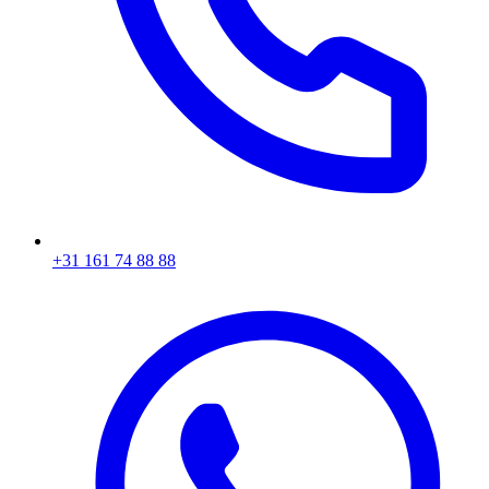
+31 161 74 88 88‬​​​​‌ ‍ ​‍​‍‌‍ ‌ ​‍‌‍‍‌‌‍‌ ‌‍‍‌‌‍ ‍​‍​‍​ ‍‍​‍​‍‌ ​ ‌‍​‌‌‍ ‍‌‍‍‌‌ ‌​‌ ‍‌​‍ ‍‌‍‍‌‌‍ ​‍​‍​‍ ​​‍​‍‌‍‍​‌ ​‍‌‍‌‌‌‍‌‍​‍​‍​ ‍‍​‍​‍‌‍‍​‌ ‌​‌ ‌​‌ ​​​ ‍‍​‍ ​‍ ‌‍ ​‌‍ ‌‍​ ‌‍​‌‌‍ ​‌‍‍​‌‍ ‌ ​ ‌ ‌​​ ‍‍​ ​ ​ ​ ​ ​ ​ ​ ​‍ ‌‍‍‌‌‍ ‍‌ ‌​‌‍‌‌‌‍ ‍‌ ‌​​‍ ‌‍‌‌‌‍‌​‌‍‍‌‌ ‌​​‍ ‌‍ ‌‌‍ ‌‍‌​‌‍‌‌​ ‌‌ ​​‌ ​‍‌‍‌‌‌ ​ ‌‍‌‌‌‍ ‍‌ ‌​‌‍​‌‌ ‌​‌‍‍‌‌‍ ‌‍ ‍​ ‍ ‌‍‍‌‌‍‌​​ ‌‌‍‌ ‌‍ ​‌‍ ‌‍​‍‌‍​‌‌‍ ​​ ‍ ‌ ‌​‌ ‍‌‌ ​​‌‍‌‌​ ‌‌‍‌ ‌‍ ​‌‍ ‌‍​‍‌‍​‌‌‍ ​​ ‍ ‌ ​​‌‍​‌‌ ‌​‌‍‍​​ ‌‌‍​ ‌‍ ‌‍ ‍‌ ‌​‌‍​‌‌‍​ ‌ ‌​​‍ ‍‌ ​​‌‍‍​‌‍ ‌‍ ‍‌‍‌‌​ ‌‍​‍‌‍​‌‌ ​ ‌‍‌‌‌‌‌‌‌ ​‍‌‍ ​​ ‌‌‍‍​‌ ‌​‌ ‌​‌ ​​​‍‌‌​ ​ ‌​​‌​‍‌‌​ ​‍‌​‌‍​‍‌‌​ ​‍‌​‌‍‌‍ ​‌‍ ‌‍​ ‌‍​‌‌‍ ​‌‍‍​‌‍ ‌ ​ ‌ ‌​​‍‌‌​ ​ ‌​​‌​ ​ ​ ​ ​ ​ ​ ​ ​‍‌‍‌‍‍‌‌‍‌​​ ‌‌‍‌ ‌‍ ​‌‍ ‌‍​‍‌‍​‌‌‍ ​​‍‌‍‌ ‌​‌ ‍‌‌ ​​‌‍‌‌​ ‌‌‍‌ ‌‍ ​‌‍ ‌‍​‍‌‍​‌‌‍ ​​‍‌‍‌ ​​‌‍​‌‌ ‌​‌‍‍​​ ‌‌‍​ ‌‍ ‌‍ ‍‌ ‌​‌‍​‌‌‍​ ‌ ‌​​‍ ‍‌ ​​‌‍‍​‌‍ ‌‍ ‍‌‍‌‌​‍‌‍‌ ​​‌‍‌‌‌ ​‍‌ ​ ‌ ​​‌‍‌‌‌‍​ ‌ ‌​‌‍‍‌‌ ‌‍‌‍‌‌​ ‌‌ ​​‌ ‌‌‌‍​‍‌‍ ​‌‍‍‌‌ ​ ‌‍‍​‌‍‌‌‌‍‌​​‍​‍‌ ‌