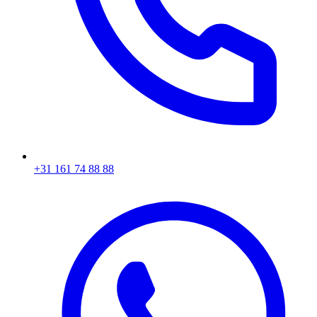
+31 161 74 88 88‬​​​​‌ ‍ ​‍​‍‌‍ ‌ ​‍‌‍‍‌‌‍‌ ‌‍‍‌‌‍ ‍​‍​‍​ ‍‍​‍​‍‌ ​ ‌‍​‌‌‍ ‍‌‍‍‌‌ ‌​‌ ‍‌​‍ ‍‌‍‍‌‌‍ ​‍​‍​‍ ​​‍​‍‌‍‍​‌ ​‍‌‍‌‌‌‍‌‍​‍​‍​ ‍‍​‍​‍‌‍‍​‌ ‌​‌ ‌​‌ ​​​ ‍‍​‍ ​‍ ‌‍ ​‌‍ ‌‍​ ‌‍​‌‌‍ ​‌‍‍​‌‍ ‌ ​ ‌ ‌​​ ‍‍​ ​ ​ ​ ​ ​ ​ ​ ​‍ ‌‍‍‌‌‍ ‍‌ ‌​‌‍‌‌‌‍ ‍‌ ‌​​‍ ‌‍‌‌‌‍‌​‌‍‍‌‌ ‌​​‍ ‌‍ ‌‌‍ ‌‍‌​‌‍‌‌​ ‌‌ ​​‌ ​‍‌‍‌‌‌ ​ ‌‍‌‌‌‍ ‍‌ ‌​‌‍​‌‌ ‌​‌‍‍‌‌‍ ‌‍ ‍​ ‍ ‌‍‍‌‌‍‌​​ ‌‌‍‌ ‌‍ ​‌‍ ‌‍​‍‌‍​‌‌‍ ​​ ‍ ‌ ‌​‌ ‍‌‌ ​​‌‍‌‌​ ‌‌‍‌ ‌‍ ​‌‍ ‌‍​‍‌‍​‌‌‍ ​​ ‍ ‌ ​​‌‍​‌‌ ‌​‌‍‍​​ ‌‌‍​ ‌‍ ‌‍ ‍‌ ‌​‌‍​‌‌‍​ ‌ ‌​​‍ ‍‌ ​​‌‍‍​‌‍ ‌‍ ‍‌‍‌‌​ ‌‍​‍‌‍​‌‌ ​ ‌‍‌‌‌‌‌‌‌ ​‍‌‍ ​​ ‌‌‍‍​‌ ‌​‌ ‌​‌ ​​​‍‌‌​ ​ ‌​​‌​‍‌‌​ ​‍‌​‌‍​‍‌‌​ ​‍‌​‌‍‌‍ ​‌‍ ‌‍​ ‌‍​‌‌‍ ​‌‍‍​‌‍ ‌ ​ ‌ ‌​​‍‌‌​ ​ ‌​​‌​ ​ ​ ​ ​ ​ ​ ​ ​‍‌‍‌‍‍‌‌‍‌​​ ‌‌‍‌ ‌‍ ​‌‍ ‌‍​‍‌‍​‌‌‍ ​​‍‌‍‌ ‌​‌ ‍‌‌ ​​‌‍‌‌​ ‌‌‍‌ ‌‍ ​‌‍ ‌‍​‍‌‍​‌‌‍ ​​‍‌‍‌ ​​‌‍​‌‌ ‌​‌‍‍​​ ‌‌‍​ ‌‍ ‌‍ ‍‌ ‌​‌‍​‌‌‍​ ‌ ‌​​‍ ‍‌ ​​‌‍‍​‌‍ ‌‍ ‍‌‍‌‌​‍‌‍‌ ​​‌‍‌‌‌ ​‍‌ ​ ‌ ​​‌‍‌‌‌‍​ ‌ ‌​‌‍‍‌‌ ‌‍‌‍‌‌​ ‌‌ ​​‌ ‌‌‌‍​‍‌‍ ​‌‍‍‌‌ ​ ‌‍‍​‌‍‌‌‌‍‌​​‍​‍‌ ‌