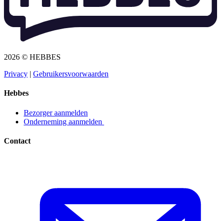
2026 © HEBBES
Privacy​​​​‌ ‍ ​‍​‍‌‍ ‌ ​‍‌‍‍‌‌‍‌ ‌‍‍‌‌‍ ‍​‍​‍​ ‍‍​‍​‍‌ ​ ‌‍​‌‌‍ ‍‌‍‍‌‌ ‌​‌ ‍‌​‍ ‍‌‍‍‌‌‍ ​‍​‍​‍ ​​‍​‍‌‍‍​‌ ​‍‌‍‌‌‌‍‌‍​‍​‍​ ‍‍​‍​‍‌‍‍​‌ ‌​‌ ‌​‌ ​​​ ‍‍​‍ ​‍ ‌‍ ​‌‍ ‌‍​ ‌‍​‌‌‍ ​‌‍‍​‌‍ ‌ ​ ‌ ‌​​ ‍‍​ ​ ​ ​ ​ ​ ​ ​ ​‍ ‌‍‍‌‌‍ ‍‌ ‌​‌‍‌‌‌‍ ‍‌ ‌​​‍ ‌‍‌‌‌‍‌​‌‍‍‌‌ ‌​​‍ ‌‍ ‌‌‍ ‌‍‌​‌‍‌‌​ ‌‌ ​​‌ ​‍‌‍‌‌‌ ​ ‌‍‌‌‌‍ ‍‌ ‌​‌‍​‌‌ ‌​‌‍‍‌‌‍ ‌‍ ‍​ ‍ ‌‍‍‌‌‍‌​​ ‌‌‍‌ ‌‍ ​‌‍ ‌‍​‍‌‍​‌‌‍ ​​ ‍ ‌ ‌​‌ ‍‌‌ ​​‌‍‌‌​ ‌‌‍‌ ‌‍ ​‌‍ ‌‍​‍‌‍​‌‌‍ ​​ ‍ ‌ ​​‌‍​‌‌ ‌​‌‍‍​​ ‌‌‍‌‍‌‍ ‌‍ ‌ ‌​‌‍‌‌‌ ​‍​‍ ‍‌‍ ​‌‍‌‌‌‍‌ ‌‍​‌‌‍ ​​‍‌‌​ ‌‌‌​​‍‌‌ ‌‍‍ ‌‍‌‌‌ ‍‌​‍‌‌​ ​ ‌​‌​​‍‌‌​ ​ ‌​‌​​‍‌‌​ ​‍​ ​‍​ ​‌​ ‍​‌‍‌‌​ ‌‍‌‍‌​‌‍‌‌‌‍‌‌​ ‌‍​ ​ ​ ‍‌​ ‌‌​ ‌​​‍‌‌​ ​‍​ ​‍​‍‌‌​ ‌‌‌​‌​​‍ ‍‌‍ ​‌‍​‌‌‍​‍‌‍‌‌‌‍ ​​ ‌‍​‍‌‍​‌‌ ​ ‌‍‌‌‌‌‌‌‌ ​‍‌‍ ​​ ‌‌‍‍​‌ ‌​‌ ‌​‌ ​​​‍‌‌​ ​ ‌​​‌​‍‌‌​ ​‍‌​‌‍​‍‌‌​ ​‍‌​‌‍‌‍ ​‌‍ ‌‍​ ‌‍​‌‌‍ ​‌‍‍​‌‍ ‌ ​ ‌ ‌​​‍‌‌​ ​ ‌​​‌​ ​ ​ ​ ​ ​ ​ ​ ​‍‌‍‌‍‍‌‌‍‌​​ ‌‌‍‌ ‌‍ ​‌‍ ‌‍​‍‌‍​‌‌‍ ​​‍‌‍‌ ‌​‌ ‍‌‌ ​​‌‍‌‌​ ‌‌‍‌ ‌‍ ​‌‍ ‌‍​‍‌‍​‌‌‍ ​​‍‌‍‌ ​​‌‍​‌‌ ‌​‌‍‍​​ ‌‌‍‌‍‌‍ ‌‍ ‌ ‌​‌‍‌‌‌ ​‍​‍ ‍‌‍ ​‌‍‌‌‌‍‌ ‌‍​‌‌‍ ​​‍‌‌​ ‌‌‌​​‍‌‌ ‌‍‍ ‌‍‌‌‌ ‍‌​‍‌‌​ ​ ‌​‌​​‍‌‌​ ​ ‌​‌​​‍‌‌​ ​‍​ ​‍​ ​‌​ ‍​‌‍‌‌​ ‌‍‌‍‌​‌‍‌‌‌‍‌‌​ ‌‍​ ​ ​ ‍‌​ ‌‌​ ‌​​‍‌‌​ ​‍​ ​‍​‍‌‌​ ‌‌‌​‌​​‍ ‍‌‍ ​‌‍​‌‌‍​‍‌‍‌‌‌‍ ​​‍‌‍‌ ​​‌‍‌‌‌ ​‍‌ ​ ‌ ​​‌‍‌‌‌‍​ ‌ ‌​‌‍‍‌‌ ‌‍‌‍‌‌​ ‌‌ ​​‌ ‌‌‌‍​‍‌‍ ​‌‍‍‌‌ ​ ‌‍‍​‌‍‌‌‌‍‌​​‍​‍‌ ‌
|
Gebruikersvoorwaarden​​​​‌ ‍ ​‍​‍‌‍ ‌ ​‍‌‍‍‌‌‍‌ ‌‍‍‌‌‍ ‍​‍​‍​ ‍‍​‍​‍‌ ​ ‌‍​‌‌‍ ‍‌‍‍‌‌ ‌​‌ ‍‌​‍ ‍‌‍‍‌‌‍ ​‍​‍​‍ ​​‍​‍‌‍‍​‌ ​‍‌‍‌‌‌‍‌‍​‍​‍​ ‍‍​‍​‍‌‍‍​‌ ‌​‌ ‌​‌ ​​​ ‍‍​‍ ​‍ ‌‍ ​‌‍ ‌‍​ ‌‍​‌‌‍ ​‌‍‍​‌‍ ‌ ​ ‌ ‌​​ ‍‍​ ​ ​ ​ ​ ​ ​ ​ ​‍ ‌‍‍‌‌‍ ‍‌ ‌​‌‍‌‌‌‍ ‍‌ ‌​​‍ ‌‍‌‌‌‍‌​‌‍‍‌‌ ‌​​‍ ‌‍ ‌‌‍ ‌‍‌​‌‍‌‌​ ‌‌ ​​‌ ​‍‌‍‌‌‌ ​ ‌‍‌‌‌‍ ‍‌ ‌​‌‍​‌‌ ‌​‌‍‍‌‌‍ ‌‍ ‍​ ‍ ‌‍‍‌‌‍‌​​ ‌‌‍‌ ‌‍ ​‌‍ ‌‍​‍‌‍​‌‌‍ ​​ ‍ ‌ ‌​‌ ‍‌‌ ​​‌‍‌‌​ ‌‌‍‌ ‌‍ ​‌‍ ‌‍​‍‌‍​‌‌‍ ​​ ‍ ‌ ​​‌‍​‌‌ ‌​‌‍‍​​ ‌‌‍‌‍‌‍ ‌‍ ‌ ‌​‌‍‌‌‌ ​‍​‍ ‍‌‍ ​‌‍‌‌‌‍‌ ‌‍​‌‌‍ ​​‍‌‌​ ‌‌‌​​‍‌‌ ‌‍‍ ‌‍‌‌‌ ‍‌​‍‌‌​ ​ ‌​‌​​‍‌‌​ ​ ‌​‌​​‍‌‌​ ​‍​ ​‍​ ​​‌‍​ ‌‍‌‍​ ‌‍​ ‌​‌‍‌​​ ​ ‌‍‌‌​ ​ ​ ​‌​ ‍‌​ ​‍​‍‌‌​ ​‍​ ​‍​‍‌‌​ ‌‌‌​‌​​‍ ‍‌‍ ​‌‍​‌‌‍​‍‌‍‌‌‌‍ ​​ ‌‍​‍‌‍​‌‌ ​ ‌‍‌‌‌‌‌‌‌ ​‍‌‍ ​​ ‌‌‍‍​‌ ‌​‌ ‌​‌ ​​​‍‌‌​ ​ ‌​​‌​‍‌‌​ ​‍‌​‌‍​‍‌‌​ ​‍‌​‌‍‌‍ ​‌‍ ‌‍​ ‌‍​‌‌‍ ​‌‍‍​‌‍ ‌ ​ ‌ ‌​​‍‌‌​ ​ ‌​​‌​ ​ ​ ​ ​ ​ ​ ​ ​‍‌‍‌‍‍‌‌‍‌​​ ‌‌‍‌ ‌‍ ​‌‍ ‌‍​‍‌‍​‌‌‍ ​​‍‌‍‌ ‌​‌ ‍‌‌ ​​‌‍‌‌​ ‌‌‍‌ ‌‍ ​‌‍ ‌‍​‍‌‍​‌‌‍ ​​‍‌‍‌ ​​‌‍​‌‌ ‌​‌‍‍​​ ‌‌‍‌‍‌‍ ‌‍ ‌ ‌​‌‍‌‌‌ ​‍​‍ ‍‌‍ ​‌‍‌‌‌‍‌ ‌‍​‌‌‍ ​​‍‌‌​ ‌‌‌​​‍‌‌ ‌‍‍ ‌‍‌‌‌ ‍‌​‍‌‌​ ​ ‌​‌​​‍‌‌​ ​ ‌​‌​​‍‌‌​ ​‍​ ​‍​ ​​‌‍​ ‌‍‌‍​ ‌‍​ ‌​‌‍‌​​ ​ ‌‍‌‌​ ​ ​ ​‌​ ‍‌​ ​‍​‍‌‌​ ​‍​ ​‍​‍‌‌​ ‌‌‌​‌​​‍ ‍‌‍ ​‌‍​‌‌‍​‍‌‍‌‌‌‍ ​​‍‌‍‌ ​​‌‍‌‌‌ ​‍‌ ​ ‌ ​​‌‍‌‌‌‍​ ‌ ‌​‌‍‍‌‌ ‌‍‌‍‌‌​ ‌‌ ​​‌ ‌‌‌‍​‍‌‍ ​‌‍‍‌‌ ​ ‌‍‍​‌‍‌‌‌‍‌​​‍​‍‌ ‌
Hebbes
Bezorger aanmelden​​​​‌ ‍ ​‍​‍‌‍ ‌ ​‍‌‍‍‌‌‍‌ ‌‍‍‌‌‍ ‍​‍​‍​ ‍‍​‍​‍‌ ​ ‌‍​‌‌‍ ‍‌‍‍‌‌ ‌​‌ ‍‌​‍ ‍‌‍‍‌‌‍ ​‍​‍​‍ ​​‍​‍‌‍‍​‌ ​‍‌‍‌‌‌‍‌‍​‍​‍​ ‍‍​‍​‍‌‍‍​‌ ‌​‌ ‌​‌ ​​​ ‍‍​‍ ​‍ ‌‍ ​‌‍ ‌‍​ ‌‍​‌‌‍ ​‌‍‍​‌‍ ‌ ​ ‌ ‌​​ ‍‍​ ​ ​ ​ ​ ​ ​ ​ ​‍ ‌‍‍‌‌‍ ‍‌ ‌​‌‍‌‌‌‍ ‍‌ ‌​​‍ ‌‍‌‌‌‍‌​‌‍‍‌‌ ‌​​‍ ‌‍ ‌‌‍ ‌‍‌​‌‍‌‌​ ‌‌ ​​‌ ​‍‌‍‌‌‌ ​ ‌‍‌‌‌‍ ‍‌ ‌​‌‍​‌‌ ‌​‌‍‍‌‌‍ ‌‍ ‍​ ‍ ‌‍‍‌‌‍‌​​ ‌‌‍‌ ‌‍ ​‌‍ ‌‍​‍‌‍​‌‌‍ ​​ ‍ ‌ ‌​‌ ‍‌‌ ​​‌‍‌‌​ ‌‌‍‌ ‌‍ ​‌‍ ‌‍​‍‌‍​‌‌‍ ​​ ‍ ‌ ​​‌‍​‌‌ ‌​‌‍‍​​ ‌‌‍‌‍‌‍ ‌‍ ‌ ‌​‌‍‌‌‌ ​‍​‍ ‍‌ ​​‌‍​‌‌‍‌ ‌‍‌‌‌ ​ ​‍‌‌​ ‌‌‌​​‍‌‌ ‌‍‍ ‌‍‌‌‌ ‍‌​‍‌‌​ ​ ‌​‌​​‍‌‌​ ​ ‌​‌​​‍‌‌​ ​‍​ ​‍​ ‌ ​ ​‌‌‍​‍‌‍​ ​ ‌‌​ ‌ ​ ​‌​ ​‍​ ‌​​ ​​‌‍‌‌​ ‍‌​‍‌‌​ ​‍​ ​‍​‍‌‌​ ‌‌‌​‌​​‍ ‍‌‍ ​‌‍​‌‌‍​‍‌‍‌‌‌‍ ​​ ‌‍​‍‌‍​‌‌ ​ ‌‍‌‌‌‌‌‌‌ ​‍‌‍ ​​ ‌‌‍‍​‌ ‌​‌ ‌​‌ ​​​‍‌‌​ ​ ‌​​‌​‍‌‌​ ​‍‌​‌‍​‍‌‌​ ​‍‌​‌‍‌‍ ​‌‍ ‌‍​ ‌‍​‌‌‍ ​‌‍‍​‌‍ ‌ ​ ‌ ‌​​‍‌‌​ ​ ‌​​‌​ ​ ​ ​ ​ ​ ​ ​ ​‍‌‍‌‍‍‌‌‍‌​​ ‌‌‍‌ ‌‍ ​‌‍ ‌‍​‍‌‍​‌‌‍ ​​‍‌‍‌ ‌​‌ ‍‌‌ ​​‌‍‌‌​ ‌‌‍‌ ‌‍ ​‌‍ ‌‍​‍‌‍​‌‌‍ ​​‍‌‍‌ ​​‌‍​‌‌ ‌​‌‍‍​​ ‌‌‍‌‍‌‍ ‌‍ ‌ ‌​‌‍‌‌‌ ​‍​‍ ‍‌ ​​‌‍​‌‌‍‌ ‌‍‌‌‌ ​ ​‍‌‌​ ‌‌‌​​‍‌‌ ‌‍‍ ‌‍‌‌‌ ‍‌​‍‌‌​ ​ ‌​‌​​‍‌‌​ ​ ‌​‌​​‍‌‌​ ​‍​ ​‍​ ‌ ​ ​‌‌‍​‍‌‍​ ​ ‌‌​ ‌ ​ ​‌​ ​‍​ ‌​​ ​​‌‍‌‌​ ‍‌​‍‌‌​ ​‍​ ​‍​‍‌‌​ ‌‌‌​‌​​‍ ‍‌‍ ​‌‍​‌‌‍​‍‌‍‌‌‌‍ ​​‍‌‍‌ ​​‌‍‌‌‌ ​‍‌ ​ ‌ ​​‌‍‌‌‌‍​ ‌ ‌​‌‍‍‌‌ ‌‍‌‍‌‌​ ‌‌ ​​‌ ‌‌‌‍​‍‌‍ ​‌‍‍‌‌ ​ ‌‍‍​‌‍‌‌‌‍‌​​‍​‍‌ ‌
Onderneming aanmelden ​​​​‌ ‍ ​‍​‍‌‍ ‌ ​‍‌‍‍‌‌‍‌ ‌‍‍‌‌‍ ‍​‍​‍​ ‍‍​‍​‍‌ ​ ‌‍​‌‌‍ ‍‌‍‍‌‌ ‌​‌ ‍‌​‍ ‍‌‍‍‌‌‍ ​‍​‍​‍ ​​‍​‍‌‍‍​‌ ​‍‌‍‌‌‌‍‌‍​‍​‍​ ‍‍​‍​‍‌‍‍​‌ ‌​‌ ‌​‌ ​​​ ‍‍​‍ ​‍ ‌‍ ​‌‍ ‌‍​ ‌‍​‌‌‍ ​‌‍‍​‌‍ ‌ ​ ‌ ‌​​ ‍‍​ ​ ​ ​ ​ ​ ​ ​ ​‍ ‌‍‍‌‌‍ ‍‌ ‌​‌‍‌‌‌‍ ‍‌ ‌​​‍ ‌‍‌‌‌‍‌​‌‍‍‌‌ ‌​​‍ ‌‍ ‌‌‍ ‌‍‌​‌‍‌‌​ ‌‌ ​​‌ ​‍‌‍‌‌‌ ​ ‌‍‌‌‌‍ ‍‌ ‌​‌‍​‌‌ ‌​‌‍‍‌‌‍ ‌‍ ‍​ ‍ ‌‍‍‌‌‍‌​​ ‌‌‍‌ ‌‍ ​‌‍ ‌‍​‍‌‍​‌‌‍ ​​ ‍ ‌ ‌​‌ ‍‌‌ ​​‌‍‌‌​ ‌‌‍‌ ‌‍ ​‌‍ ‌‍​‍‌‍​‌‌‍ ​​ ‍ ‌ ​​‌‍​‌‌ ‌​‌‍‍​​ ‌‌‍‌‍‌‍ ‌‍ ‌ ‌​‌‍‌‌‌ ​‍​‍ ‍‌ ​​‌‍​‌‌‍‌ ‌‍‌‌‌ ​ ​‍‌‌​ ‌‌‌​​‍‌‌ ‌‍‍ ‌‍‌‌‌ ‍‌​‍‌‌​ ​ ‌​‌​​‍‌‌​ ​ ‌​‌​​‍‌‌​ ​‍​ ​‍​ ‌ ​ ‌ ​ ‍‌​ ​ ​ ​‌‌‍​ ‌‍​‌​ ‌‍​ ​‌‌‍​‍​ ‌‍‌‍​ ​‍‌‌​ ​‍​ ​‍​‍‌‌​ ‌‌‌​‌​​‍ ‍‌‍ ​‌‍​‌‌‍​‍‌‍‌‌‌‍ ​​ ‌‍​‍‌‍​‌‌ ​ ‌‍‌‌‌‌‌‌‌ ​‍‌‍ ​​ ‌‌‍‍​‌ ‌​‌ ‌​‌ ​​​‍‌‌​ ​ ‌​​‌​‍‌‌​ ​‍‌​‌‍​‍‌‌​ ​‍‌​‌‍‌‍ ​‌‍ ‌‍​ ‌‍​‌‌‍ ​‌‍‍​‌‍ ‌ ​ ‌ ‌​​‍‌‌​ ​ ‌​​‌​ ​ ​ ​ ​ ​ ​ ​ ​‍‌‍‌‍‍‌‌‍‌​​ ‌‌‍‌ ‌‍ ​‌‍ ‌‍​‍‌‍​‌‌‍ ​​‍‌‍‌ ‌​‌ ‍‌‌ ​​‌‍‌‌​ ‌‌‍‌ ‌‍ ​‌‍ ‌‍​‍‌‍​‌‌‍ ​​‍‌‍‌ ​​‌‍​‌‌ ‌​‌‍‍​​ ‌‌‍‌‍‌‍ ‌‍ ‌ ‌​‌‍‌‌‌ ​‍​‍ ‍‌ ​​‌‍​‌‌‍‌ ‌‍‌‌‌ ​ ​‍‌‌​ ‌‌‌​​‍‌‌ ‌‍‍ ‌‍‌‌‌ ‍‌​‍‌‌​ ​ ‌​‌​​‍‌‌​ ​ ‌​‌​​‍‌‌​ ​‍​ ​‍​ ‌ ​ ‌ ​ ‍‌​ ​ ​ ​‌‌‍​ ‌‍​‌​ ‌‍​ ​‌‌‍​‍​ ‌‍‌‍​ ​‍‌‌​ ​‍​ ​‍​‍‌‌​ ‌‌‌​‌​​‍ ‍‌‍ ​‌‍​‌‌‍​‍‌‍‌‌‌‍ ​​‍‌‍‌ ​​‌‍‌‌‌ ​‍‌ ​ ‌ ​​‌‍‌‌‌‍​ ‌ ‌​‌‍‍‌‌ ‌‍‌‍‌‌​ ‌‌ ​​‌ ‌‌‌‍​‍‌‍ ​‌‍‍‌‌ ​ ‌‍‍​‌‍‌‌‌‍‌​​‍​‍‌ ‌
Contact