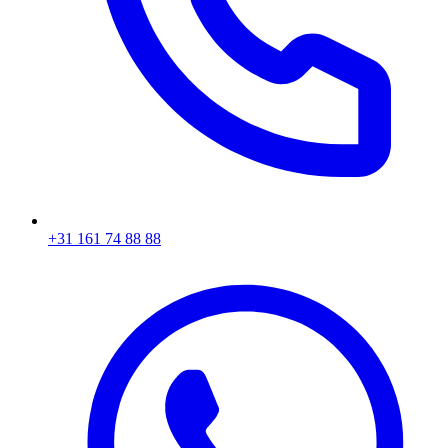
+31 161 74 88 88‬​​​​‌ ‍ ​‍​‍‌‍ ‌ ​‍‌‍‍‌‌‍‌ ‌‍‍‌‌‍ ‍​‍​‍​ ‍‍​‍​‍‌ ​ ‌‍​‌‌‍ ‍‌‍‍‌‌ ‌​‌ ‍‌​‍ ‍‌‍‍‌‌‍ ​‍​‍​‍ ​​‍​‍‌‍‍​‌ ​‍‌‍‌‌‌‍‌‍​‍​‍​ ‍‍​‍​‍‌‍‍​‌ ‌​‌ ‌​‌ ​​​ ‍‍​‍ ​‍ ‌‍ ​‌‍ ‌‍​ ‌‍​‌‌‍ ​‌‍‍​‌‍ ‌ ​ ‌ ‌​​ ‍‍​ ​ ​ ​ ​ ​ ​ ​ ​‍ ‌‍‍‌‌‍ ‍‌ ‌​‌‍‌‌‌‍ ‍‌ ‌​​‍ ‌‍‌‌‌‍‌​‌‍‍‌‌ ‌​​‍ ‌‍ ‌‌‍ ‌‍‌​‌‍‌‌​ ‌‌ ​​‌ ​‍‌‍‌‌‌ ​ ‌‍‌‌‌‍ ‍‌ ‌​‌‍​‌‌ ‌​‌‍‍‌‌‍ ‌‍ ‍​ ‍ ‌‍‍‌‌‍‌​​ ‌‌‍‌ ‌‍ ​‌‍ ‌‍​‍‌‍​‌‌‍ ​​ ‍ ‌ ‌​‌ ‍‌‌ ​​‌‍‌‌​ ‌‌‍‌ ‌‍ ​‌‍ ‌‍​‍‌‍​‌‌‍ ​​ ‍ ‌ ​​‌‍​‌‌ ‌​‌‍‍​​ ‌‌‍​ ‌‍ ‌‍ ‍‌ ‌​‌‍​‌‌‍​ ‌ ‌​​‍ ‍‌ ​​‌‍‍​‌‍ ‌‍ ‍‌‍‌‌​ ‌‍​‍‌‍​‌‌ ​ ‌‍‌‌‌‌‌‌‌ ​‍‌‍ ​​ ‌‌‍‍​‌ ‌​‌ ‌​‌ ​​​‍‌‌​ ​ ‌​​‌​‍‌‌​ ​‍‌​‌‍​‍‌‌​ ​‍‌​‌‍‌‍ ​‌‍ ‌‍​ ‌‍​‌‌‍ ​‌‍‍​‌‍ ‌ ​ ‌ ‌​​‍‌‌​ ​ ‌​​‌​ ​ ​ ​ ​ ​ ​ ​ ​‍‌‍‌‍‍‌‌‍‌​​ ‌‌‍‌ ‌‍ ​‌‍ ‌‍​‍‌‍​‌‌‍ ​​‍‌‍‌ ‌​‌ ‍‌‌ ​​‌‍‌‌​ ‌‌‍‌ ‌‍ ​‌‍ ‌‍​‍‌‍​‌‌‍ ​​‍‌‍‌ ​​‌‍​‌‌ ‌​‌‍‍​​ ‌‌‍​ ‌‍ ‌‍ ‍‌ ‌​‌‍​‌‌‍​ ‌ ‌​​‍ ‍‌ ​​‌‍‍​‌‍ ‌‍ ‍‌‍‌‌​‍‌‍‌ ​​‌‍‌‌‌ ​‍‌ ​ ‌ ​​‌‍‌‌‌‍​ ‌ ‌​‌‍‍‌‌ ‌‍‌‍‌‌​ ‌‌ ​​‌ ‌‌‌‍​‍‌‍ ​‌‍‍‌‌ ​ ‌‍‍​‌‍‌‌‌‍‌​​‍​‍‌ ‌