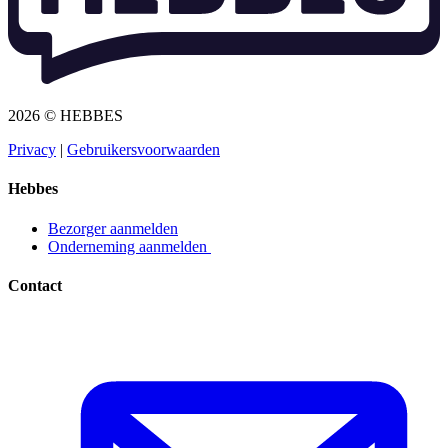
2026 © HEBBES
Privacy​​​​‌ ‍ ​‍​‍‌‍ ‌ ​‍‌‍‍‌‌‍‌ ‌‍‍‌‌‍ ‍​‍​‍​ ‍‍​‍​‍‌ ​ ‌‍​‌‌‍ ‍‌‍‍‌‌ ‌​‌ ‍‌​‍ ‍‌‍‍‌‌‍ ​‍​‍​‍ ​​‍​‍‌‍‍​‌ ​‍‌‍‌‌‌‍‌‍​‍​‍​ ‍‍​‍​‍‌‍‍​‌ ‌​‌ ‌​‌ ​​​ ‍‍​‍ ​‍ ‌‍ ​‌‍ ‌‍​ ‌‍​‌‌‍ ​‌‍‍​‌‍ ‌ ​ ‌ ‌​​ ‍‍​ ​ ​ ​ ​ ​ ​ ​ ​‍ ‌‍‍‌‌‍ ‍‌ ‌​‌‍‌‌‌‍ ‍‌ ‌​​‍ ‌‍‌‌‌‍‌​‌‍‍‌‌ ‌​​‍ ‌‍ ‌‌‍ ‌‍‌​‌‍‌‌​ ‌‌ ​​‌ ​‍‌‍‌‌‌ ​ ‌‍‌‌‌‍ ‍‌ ‌​‌‍​‌‌ ‌​‌‍‍‌‌‍ ‌‍ ‍​ ‍ ‌‍‍‌‌‍‌​​ ‌‌‍‌ ‌‍ ​‌‍ ‌‍​‍‌‍​‌‌‍ ​​ ‍ ‌ ‌​‌ ‍‌‌ ​​‌‍‌‌​ ‌‌‍‌ ‌‍ ​‌‍ ‌‍​‍‌‍​‌‌‍ ​​ ‍ ‌ ​​‌‍​‌‌ ‌​‌‍‍​​ ‌‌‍‌‍‌‍ ‌‍ ‌ ‌​‌‍‌‌‌ ​‍​‍ ‍‌‍ ​‌‍‌‌‌‍‌ ‌‍​‌‌‍ ​​‍‌‌​ ‌‌‌​​‍‌‌ ‌‍‍ ‌‍‌‌‌ ‍‌​‍‌‌​ ​ ‌​‌​​‍‌‌​ ​ ‌​‌​​‍‌‌​ ​‍​ ​‍​ ​‌​ ‍​‌‍‌‌​ ‌‍‌‍‌​‌‍‌‌‌‍‌‌​ ‌‍​ ​ ​ ‍‌​ ‌‌​ ‌​​‍‌‌​ ​‍​ ​‍​‍‌‌​ ‌‌‌​‌​​‍ ‍‌‍ ​‌‍​‌‌‍​‍‌‍‌‌‌‍ ​​ ‌‍​‍‌‍​‌‌ ​ ‌‍‌‌‌‌‌‌‌ ​‍‌‍ ​​ ‌‌‍‍​‌ ‌​‌ ‌​‌ ​​​‍‌‌​ ​ ‌​​‌​‍‌‌​ ​‍‌​‌‍​‍‌‌​ ​‍‌​‌‍‌‍ ​‌‍ ‌‍​ ‌‍​‌‌‍ ​‌‍‍​‌‍ ‌ ​ ‌ ‌​​‍‌‌​ ​ ‌​​‌​ ​ ​ ​ ​ ​ ​ ​ ​‍‌‍‌‍‍‌‌‍‌​​ ‌‌‍‌ ‌‍ ​‌‍ ‌‍​‍‌‍​‌‌‍ ​​‍‌‍‌ ‌​‌ ‍‌‌ ​​‌‍‌‌​ ‌‌‍‌ ‌‍ ​‌‍ ‌‍​‍‌‍​‌‌‍ ​​‍‌‍‌ ​​‌‍​‌‌ ‌​‌‍‍​​ ‌‌‍‌‍‌‍ ‌‍ ‌ ‌​‌‍‌‌‌ ​‍​‍ ‍‌‍ ​‌‍‌‌‌‍‌ ‌‍​‌‌‍ ​​‍‌‌​ ‌‌‌​​‍‌‌ ‌‍‍ ‌‍‌‌‌ ‍‌​‍‌‌​ ​ ‌​‌​​‍‌‌​ ​ ‌​‌​​‍‌‌​ ​‍​ ​‍​ ​‌​ ‍​‌‍‌‌​ ‌‍‌‍‌​‌‍‌‌‌‍‌‌​ ‌‍​ ​ ​ ‍‌​ ‌‌​ ‌​​‍‌‌​ ​‍​ ​‍​‍‌‌​ ‌‌‌​‌​​‍ ‍‌‍ ​‌‍​‌‌‍​‍‌‍‌‌‌‍ ​​‍‌‍‌ ​​‌‍‌‌‌ ​‍‌ ​ ‌ ​​‌‍‌‌‌‍​ ‌ ‌​‌‍‍‌‌ ‌‍‌‍‌‌​ ‌‌ ​​‌ ‌‌‌‍​‍‌‍ ​‌‍‍‌‌ ​ ‌‍‍​‌‍‌‌‌‍‌​​‍​‍‌ ‌
|
Gebruikersvoorwaarden​​​​‌ ‍ ​‍​‍‌‍ ‌ ​‍‌‍‍‌‌‍‌ ‌‍‍‌‌‍ ‍​‍​‍​ ‍‍​‍​‍‌ ​ ‌‍​‌‌‍ ‍‌‍‍‌‌ ‌​‌ ‍‌​‍ ‍‌‍‍‌‌‍ ​‍​‍​‍ ​​‍​‍‌‍‍​‌ ​‍‌‍‌‌‌‍‌‍​‍​‍​ ‍‍​‍​‍‌‍‍​‌ ‌​‌ ‌​‌ ​​​ ‍‍​‍ ​‍ ‌‍ ​‌‍ ‌‍​ ‌‍​‌‌‍ ​‌‍‍​‌‍ ‌ ​ ‌ ‌​​ ‍‍​ ​ ​ ​ ​ ​ ​ ​ ​‍ ‌‍‍‌‌‍ ‍‌ ‌​‌‍‌‌‌‍ ‍‌ ‌​​‍ ‌‍‌‌‌‍‌​‌‍‍‌‌ ‌​​‍ ‌‍ ‌‌‍ ‌‍‌​‌‍‌‌​ ‌‌ ​​‌ ​‍‌‍‌‌‌ ​ ‌‍‌‌‌‍ ‍‌ ‌​‌‍​‌‌ ‌​‌‍‍‌‌‍ ‌‍ ‍​ ‍ ‌‍‍‌‌‍‌​​ ‌‌‍‌ ‌‍ ​‌‍ ‌‍​‍‌‍​‌‌‍ ​​ ‍ ‌ ‌​‌ ‍‌‌ ​​‌‍‌‌​ ‌‌‍‌ ‌‍ ​‌‍ ‌‍​‍‌‍​‌‌‍ ​​ ‍ ‌ ​​‌‍​‌‌ ‌​‌‍‍​​ ‌‌‍‌‍‌‍ ‌‍ ‌ ‌​‌‍‌‌‌ ​‍​‍ ‍‌‍ ​‌‍‌‌‌‍‌ ‌‍​‌‌‍ ​​‍‌‌​ ‌‌‌​​‍‌‌ ‌‍‍ ‌‍‌‌‌ ‍‌​‍‌‌​ ​ ‌​‌​​‍‌‌​ ​ ‌​‌​​‍‌‌​ ​‍​ ​‍​ ​​‌‍​ ‌‍‌‍​ ‌‍​ ‌​‌‍‌​​ ​ ‌‍‌‌​ ​ ​ ​‌​ ‍‌​ ​‍​‍‌‌​ ​‍​ ​‍​‍‌‌​ ‌‌‌​‌​​‍ ‍‌‍ ​‌‍​‌‌‍​‍‌‍‌‌‌‍ ​​ ‌‍​‍‌‍​‌‌ ​ ‌‍‌‌‌‌‌‌‌ ​‍‌‍ ​​ ‌‌‍‍​‌ ‌​‌ ‌​‌ ​​​‍‌‌​ ​ ‌​​‌​‍‌‌​ ​‍‌​‌‍​‍‌‌​ ​‍‌​‌‍‌‍ ​‌‍ ‌‍​ ‌‍​‌‌‍ ​‌‍‍​‌‍ ‌ ​ ‌ ‌​​‍‌‌​ ​ ‌​​‌​ ​ ​ ​ ​ ​ ​ ​ ​‍‌‍‌‍‍‌‌‍‌​​ ‌‌‍‌ ‌‍ ​‌‍ ‌‍​‍‌‍​‌‌‍ ​​‍‌‍‌ ‌​‌ ‍‌‌ ​​‌‍‌‌​ ‌‌‍‌ ‌‍ ​‌‍ ‌‍​‍‌‍​‌‌‍ ​​‍‌‍‌ ​​‌‍​‌‌ ‌​‌‍‍​​ ‌‌‍‌‍‌‍ ‌‍ ‌ ‌​‌‍‌‌‌ ​‍​‍ ‍‌‍ ​‌‍‌‌‌‍‌ ‌‍​‌‌‍ ​​‍‌‌​ ‌‌‌​​‍‌‌ ‌‍‍ ‌‍‌‌‌ ‍‌​‍‌‌​ ​ ‌​‌​​‍‌‌​ ​ ‌​‌​​‍‌‌​ ​‍​ ​‍​ ​​‌‍​ ‌‍‌‍​ ‌‍​ ‌​‌‍‌​​ ​ ‌‍‌‌​ ​ ​ ​‌​ ‍‌​ ​‍​‍‌‌​ ​‍​ ​‍​‍‌‌​ ‌‌‌​‌​​‍ ‍‌‍ ​‌‍​‌‌‍​‍‌‍‌‌‌‍ ​​‍‌‍‌ ​​‌‍‌‌‌ ​‍‌ ​ ‌ ​​‌‍‌‌‌‍​ ‌ ‌​‌‍‍‌‌ ‌‍‌‍‌‌​ ‌‌ ​​‌ ‌‌‌‍​‍‌‍ ​‌‍‍‌‌ ​ ‌‍‍​‌‍‌‌‌‍‌​​‍​‍‌ ‌
Hebbes
Bezorger aanmelden​​​​‌ ‍ ​‍​‍‌‍ ‌ ​‍‌‍‍‌‌‍‌ ‌‍‍‌‌‍ ‍​‍​‍​ ‍‍​‍​‍‌ ​ ‌‍​‌‌‍ ‍‌‍‍‌‌ ‌​‌ ‍‌​‍ ‍‌‍‍‌‌‍ ​‍​‍​‍ ​​‍​‍‌‍‍​‌ ​‍‌‍‌‌‌‍‌‍​‍​‍​ ‍‍​‍​‍‌‍‍​‌ ‌​‌ ‌​‌ ​​​ ‍‍​‍ ​‍ ‌‍ ​‌‍ ‌‍​ ‌‍​‌‌‍ ​‌‍‍​‌‍ ‌ ​ ‌ ‌​​ ‍‍​ ​ ​ ​ ​ ​ ​ ​ ​‍ ‌‍‍‌‌‍ ‍‌ ‌​‌‍‌‌‌‍ ‍‌ ‌​​‍ ‌‍‌‌‌‍‌​‌‍‍‌‌ ‌​​‍ ‌‍ ‌‌‍ ‌‍‌​‌‍‌‌​ ‌‌ ​​‌ ​‍‌‍‌‌‌ ​ ‌‍‌‌‌‍ ‍‌ ‌​‌‍​‌‌ ‌​‌‍‍‌‌‍ ‌‍ ‍​ ‍ ‌‍‍‌‌‍‌​​ ‌‌‍‌ ‌‍ ​‌‍ ‌‍​‍‌‍​‌‌‍ ​​ ‍ ‌ ‌​‌ ‍‌‌ ​​‌‍‌‌​ ‌‌‍‌ ‌‍ ​‌‍ ‌‍​‍‌‍​‌‌‍ ​​ ‍ ‌ ​​‌‍​‌‌ ‌​‌‍‍​​ ‌‌‍‌‍‌‍ ‌‍ ‌ ‌​‌‍‌‌‌ ​‍​‍ ‍‌ ​​‌‍​‌‌‍‌ ‌‍‌‌‌ ​ ​‍‌‌​ ‌‌‌​​‍‌‌ ‌‍‍ ‌‍‌‌‌ ‍‌​‍‌‌​ ​ ‌​‌​​‍‌‌​ ​ ‌​‌​​‍‌‌​ ​‍​ ​‍​ ‌ ​ ​‌‌‍​‍‌‍​ ​ ‌‌​ ‌ ​ ​‌​ ​‍​ ‌​​ ​​‌‍‌‌​ ‍‌​‍‌‌​ ​‍​ ​‍​‍‌‌​ ‌‌‌​‌​​‍ ‍‌‍ ​‌‍​‌‌‍​‍‌‍‌‌‌‍ ​​ ‌‍​‍‌‍​‌‌ ​ ‌‍‌‌‌‌‌‌‌ ​‍‌‍ ​​ ‌‌‍‍​‌ ‌​‌ ‌​‌ ​​​‍‌‌​ ​ ‌​​‌​‍‌‌​ ​‍‌​‌‍​‍‌‌​ ​‍‌​‌‍‌‍ ​‌‍ ‌‍​ ‌‍​‌‌‍ ​‌‍‍​‌‍ ‌ ​ ‌ ‌​​‍‌‌​ ​ ‌​​‌​ ​ ​ ​ ​ ​ ​ ​ ​‍‌‍‌‍‍‌‌‍‌​​ ‌‌‍‌ ‌‍ ​‌‍ ‌‍​‍‌‍​‌‌‍ ​​‍‌‍‌ ‌​‌ ‍‌‌ ​​‌‍‌‌​ ‌‌‍‌ ‌‍ ​‌‍ ‌‍​‍‌‍​‌‌‍ ​​‍‌‍‌ ​​‌‍​‌‌ ‌​‌‍‍​​ ‌‌‍‌‍‌‍ ‌‍ ‌ ‌​‌‍‌‌‌ ​‍​‍ ‍‌ ​​‌‍​‌‌‍‌ ‌‍‌‌‌ ​ ​‍‌‌​ ‌‌‌​​‍‌‌ ‌‍‍ ‌‍‌‌‌ ‍‌​‍‌‌​ ​ ‌​‌​​‍‌‌​ ​ ‌​‌​​‍‌‌​ ​‍​ ​‍​ ‌ ​ ​‌‌‍​‍‌‍​ ​ ‌‌​ ‌ ​ ​‌​ ​‍​ ‌​​ ​​‌‍‌‌​ ‍‌​‍‌‌​ ​‍​ ​‍​‍‌‌​ ‌‌‌​‌​​‍ ‍‌‍ ​‌‍​‌‌‍​‍‌‍‌‌‌‍ ​​‍‌‍‌ ​​‌‍‌‌‌ ​‍‌ ​ ‌ ​​‌‍‌‌‌‍​ ‌ ‌​‌‍‍‌‌ ‌‍‌‍‌‌​ ‌‌ ​​‌ ‌‌‌‍​‍‌‍ ​‌‍‍‌‌ ​ ‌‍‍​‌‍‌‌‌‍‌​​‍​‍‌ ‌
Onderneming aanmelden ​​​​‌ ‍ ​‍​‍‌‍ ‌ ​‍‌‍‍‌‌‍‌ ‌‍‍‌‌‍ ‍​‍​‍​ ‍‍​‍​‍‌ ​ ‌‍​‌‌‍ ‍‌‍‍‌‌ ‌​‌ ‍‌​‍ ‍‌‍‍‌‌‍ ​‍​‍​‍ ​​‍​‍‌‍‍​‌ ​‍‌‍‌‌‌‍‌‍​‍​‍​ ‍‍​‍​‍‌‍‍​‌ ‌​‌ ‌​‌ ​​​ ‍‍​‍ ​‍ ‌‍ ​‌‍ ‌‍​ ‌‍​‌‌‍ ​‌‍‍​‌‍ ‌ ​ ‌ ‌​​ ‍‍​ ​ ​ ​ ​ ​ ​ ​ ​‍ ‌‍‍‌‌‍ ‍‌ ‌​‌‍‌‌‌‍ ‍‌ ‌​​‍ ‌‍‌‌‌‍‌​‌‍‍‌‌ ‌​​‍ ‌‍ ‌‌‍ ‌‍‌​‌‍‌‌​ ‌‌ ​​‌ ​‍‌‍‌‌‌ ​ ‌‍‌‌‌‍ ‍‌ ‌​‌‍​‌‌ ‌​‌‍‍‌‌‍ ‌‍ ‍​ ‍ ‌‍‍‌‌‍‌​​ ‌‌‍‌ ‌‍ ​‌‍ ‌‍​‍‌‍​‌‌‍ ​​ ‍ ‌ ‌​‌ ‍‌‌ ​​‌‍‌‌​ ‌‌‍‌ ‌‍ ​‌‍ ‌‍​‍‌‍​‌‌‍ ​​ ‍ ‌ ​​‌‍​‌‌ ‌​‌‍‍​​ ‌‌‍‌‍‌‍ ‌‍ ‌ ‌​‌‍‌‌‌ ​‍​‍ ‍‌ ​​‌‍​‌‌‍‌ ‌‍‌‌‌ ​ ​‍‌‌​ ‌‌‌​​‍‌‌ ‌‍‍ ‌‍‌‌‌ ‍‌​‍‌‌​ ​ ‌​‌​​‍‌‌​ ​ ‌​‌​​‍‌‌​ ​‍​ ​‍​ ‌ ​ ‌ ​ ‍‌​ ​ ​ ​‌‌‍​ ‌‍​‌​ ‌‍​ ​‌‌‍​‍​ ‌‍‌‍​ ​‍‌‌​ ​‍​ ​‍​‍‌‌​ ‌‌‌​‌​​‍ ‍‌‍ ​‌‍​‌‌‍​‍‌‍‌‌‌‍ ​​ ‌‍​‍‌‍​‌‌ ​ ‌‍‌‌‌‌‌‌‌ ​‍‌‍ ​​ ‌‌‍‍​‌ ‌​‌ ‌​‌ ​​​‍‌‌​ ​ ‌​​‌​‍‌‌​ ​‍‌​‌‍​‍‌‌​ ​‍‌​‌‍‌‍ ​‌‍ ‌‍​ ‌‍​‌‌‍ ​‌‍‍​‌‍ ‌ ​ ‌ ‌​​‍‌‌​ ​ ‌​​‌​ ​ ​ ​ ​ ​ ​ ​ ​‍‌‍‌‍‍‌‌‍‌​​ ‌‌‍‌ ‌‍ ​‌‍ ‌‍​‍‌‍​‌‌‍ ​​‍‌‍‌ ‌​‌ ‍‌‌ ​​‌‍‌‌​ ‌‌‍‌ ‌‍ ​‌‍ ‌‍​‍‌‍​‌‌‍ ​​‍‌‍‌ ​​‌‍​‌‌ ‌​‌‍‍​​ ‌‌‍‌‍‌‍ ‌‍ ‌ ‌​‌‍‌‌‌ ​‍​‍ ‍‌ ​​‌‍​‌‌‍‌ ‌‍‌‌‌ ​ ​‍‌‌​ ‌‌‌​​‍‌‌ ‌‍‍ ‌‍‌‌‌ ‍‌​‍‌‌​ ​ ‌​‌​​‍‌‌​ ​ ‌​‌​​‍‌‌​ ​‍​ ​‍​ ‌ ​ ‌ ​ ‍‌​ ​ ​ ​‌‌‍​ ‌‍​‌​ ‌‍​ ​‌‌‍​‍​ ‌‍‌‍​ ​‍‌‌​ ​‍​ ​‍​‍‌‌​ ‌‌‌​‌​​‍ ‍‌‍ ​‌‍​‌‌‍​‍‌‍‌‌‌‍ ​​‍‌‍‌ ​​‌‍‌‌‌ ​‍‌ ​ ‌ ​​‌‍‌‌‌‍​ ‌ ‌​‌‍‍‌‌ ‌‍‌‍‌‌​ ‌‌ ​​‌ ‌‌‌‍​‍‌‍ ​‌‍‍‌‌ ​ ‌‍‍​‌‍‌‌‌‍‌​​‍​‍‌ ‌
Contact