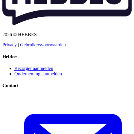
2026 © HEBBES
Privacy​​​​‌ ‍ ​‍​‍‌‍ ‌ ​‍‌‍‍‌‌‍‌ ‌‍‍‌‌‍ ‍​‍​‍​ ‍‍​‍​‍‌ ​ ‌‍​‌‌‍ ‍‌‍‍‌‌ ‌​‌ ‍‌​‍ ‍‌‍‍‌‌‍ ​‍​‍​‍ ​​‍​‍‌‍‍​‌ ​‍‌‍‌‌‌‍‌‍​‍​‍​ ‍‍​‍​‍‌‍‍​‌ ‌​‌ ‌​‌ ​​​ ‍‍​‍ ​‍ ‌‍ ​‌‍ ‌‍​ ‌‍​‌‌‍ ​‌‍‍​‌‍ ‌ ​ ‌ ‌​​ ‍‍​ ​ ​ ​ ​ ​ ​ ​ ​‍ ‌‍‍‌‌‍ ‍‌ ‌​‌‍‌‌‌‍ ‍‌ ‌​​‍ ‌‍‌‌‌‍‌​‌‍‍‌‌ ‌​​‍ ‌‍ ‌‌‍ ‌‍‌​‌‍‌‌​ ‌‌ ​​‌ ​‍‌‍‌‌‌ ​ ‌‍‌‌‌‍ ‍‌ ‌​‌‍​‌‌ ‌​‌‍‍‌‌‍ ‌‍ ‍​ ‍ ‌‍‍‌‌‍‌​​ ‌‌‍‌ ‌‍ ​‌‍ ‌‍​‍‌‍​‌‌‍ ​​ ‍ ‌ ‌​‌ ‍‌‌ ​​‌‍‌‌​ ‌‌‍‌ ‌‍ ​‌‍ ‌‍​‍‌‍​‌‌‍ ​​ ‍ ‌ ​​‌‍​‌‌ ‌​‌‍‍​​ ‌‌‍‌‍‌‍ ‌‍ ‌ ‌​‌‍‌‌‌ ​‍​‍ ‍‌‍ ​‌‍‌‌‌‍‌ ‌‍​‌‌‍ ​​‍‌‌​ ‌‌‌​​‍‌‌ ‌‍‍ ‌‍‌‌‌ ‍‌​‍‌‌​ ​ ‌​‌​​‍‌‌​ ​ ‌​‌​​‍‌‌​ ​‍​ ​‍​ ​‌​ ‍​‌‍‌‌​ ‌‍‌‍‌​‌‍‌‌‌‍‌‌​ ‌‍​ ​ ​ ‍‌​ ‌‌​ ‌​​‍‌‌​ ​‍​ ​‍​‍‌‌​ ‌‌‌​‌​​‍ ‍‌‍ ​‌‍​‌‌‍​‍‌‍‌‌‌‍ ​​ ‌‍​‍‌‍​‌‌ ​ ‌‍‌‌‌‌‌‌‌ ​‍‌‍ ​​ ‌‌‍‍​‌ ‌​‌ ‌​‌ ​​​‍‌‌​ ​ ‌​​‌​‍‌‌​ ​‍‌​‌‍​‍‌‌​ ​‍‌​‌‍‌‍ ​‌‍ ‌‍​ ‌‍​‌‌‍ ​‌‍‍​‌‍ ‌ ​ ‌ ‌​​‍‌‌​ ​ ‌​​‌​ ​ ​ ​ ​ ​ ​ ​ ​‍‌‍‌‍‍‌‌‍‌​​ ‌‌‍‌ ‌‍ ​‌‍ ‌‍​‍‌‍​‌‌‍ ​​‍‌‍‌ ‌​‌ ‍‌‌ ​​‌‍‌‌​ ‌‌‍‌ ‌‍ ​‌‍ ‌‍​‍‌‍​‌‌‍ ​​‍‌‍‌ ​​‌‍​‌‌ ‌​‌‍‍​​ ‌‌‍‌‍‌‍ ‌‍ ‌ ‌​‌‍‌‌‌ ​‍​‍ ‍‌‍ ​‌‍‌‌‌‍‌ ‌‍​‌‌‍ ​​‍‌‌​ ‌‌‌​​‍‌‌ ‌‍‍ ‌‍‌‌‌ ‍‌​‍‌‌​ ​ ‌​‌​​‍‌‌​ ​ ‌​‌​​‍‌‌​ ​‍​ ​‍​ ​‌​ ‍​‌‍‌‌​ ‌‍‌‍‌​‌‍‌‌‌‍‌‌​ ‌‍​ ​ ​ ‍‌​ ‌‌​ ‌​​‍‌‌​ ​‍​ ​‍​‍‌‌​ ‌‌‌​‌​​‍ ‍‌‍ ​‌‍​‌‌‍​‍‌‍‌‌‌‍ ​​‍‌‍‌ ​​‌‍‌‌‌ ​‍‌ ​ ‌ ​​‌‍‌‌‌‍​ ‌ ‌​‌‍‍‌‌ ‌‍‌‍‌‌​ ‌‌ ​​‌ ‌‌‌‍​‍‌‍ ​‌‍‍‌‌ ​ ‌‍‍​‌‍‌‌‌‍‌​​‍​‍‌ ‌
|
Gebruikersvoorwaarden​​​​‌ ‍ ​‍​‍‌‍ ‌ ​‍‌‍‍‌‌‍‌ ‌‍‍‌‌‍ ‍​‍​‍​ ‍‍​‍​‍‌ ​ ‌‍​‌‌‍ ‍‌‍‍‌‌ ‌​‌ ‍‌​‍ ‍‌‍‍‌‌‍ ​‍​‍​‍ ​​‍​‍‌‍‍​‌ ​‍‌‍‌‌‌‍‌‍​‍​‍​ ‍‍​‍​‍‌‍‍​‌ ‌​‌ ‌​‌ ​​​ ‍‍​‍ ​‍ ‌‍ ​‌‍ ‌‍​ ‌‍​‌‌‍ ​‌‍‍​‌‍ ‌ ​ ‌ ‌​​ ‍‍​ ​ ​ ​ ​ ​ ​ ​ ​‍ ‌‍‍‌‌‍ ‍‌ ‌​‌‍‌‌‌‍ ‍‌ ‌​​‍ ‌‍‌‌‌‍‌​‌‍‍‌‌ ‌​​‍ ‌‍ ‌‌‍ ‌‍‌​‌‍‌‌​ ‌‌ ​​‌ ​‍‌‍‌‌‌ ​ ‌‍‌‌‌‍ ‍‌ ‌​‌‍​‌‌ ‌​‌‍‍‌‌‍ ‌‍ ‍​ ‍ ‌‍‍‌‌‍‌​​ ‌‌‍‌ ‌‍ ​‌‍ ‌‍​‍‌‍​‌‌‍ ​​ ‍ ‌ ‌​‌ ‍‌‌ ​​‌‍‌‌​ ‌‌‍‌ ‌‍ ​‌‍ ‌‍​‍‌‍​‌‌‍ ​​ ‍ ‌ ​​‌‍​‌‌ ‌​‌‍‍​​ ‌‌‍‌‍‌‍ ‌‍ ‌ ‌​‌‍‌‌‌ ​‍​‍ ‍‌‍ ​‌‍‌‌‌‍‌ ‌‍​‌‌‍ ​​‍‌‌​ ‌‌‌​​‍‌‌ ‌‍‍ ‌‍‌‌‌ ‍‌​‍‌‌​ ​ ‌​‌​​‍‌‌​ ​ ‌​‌​​‍‌‌​ ​‍​ ​‍​ ​​‌‍​ ‌‍‌‍​ ‌‍​ ‌​‌‍‌​​ ​ ‌‍‌‌​ ​ ​ ​‌​ ‍‌​ ​‍​‍‌‌​ ​‍​ ​‍​‍‌‌​ ‌‌‌​‌​​‍ ‍‌‍ ​‌‍​‌‌‍​‍‌‍‌‌‌‍ ​​ ‌‍​‍‌‍​‌‌ ​ ‌‍‌‌‌‌‌‌‌ ​‍‌‍ ​​ ‌‌‍‍​‌ ‌​‌ ‌​‌ ​​​‍‌‌​ ​ ‌​​‌​‍‌‌​ ​‍‌​‌‍​‍‌‌​ ​‍‌​‌‍‌‍ ​‌‍ ‌‍​ ‌‍​‌‌‍ ​‌‍‍​‌‍ ‌ ​ ‌ ‌​​‍‌‌​ ​ ‌​​‌​ ​ ​ ​ ​ ​ ​ ​ ​‍‌‍‌‍‍‌‌‍‌​​ ‌‌‍‌ ‌‍ ​‌‍ ‌‍​‍‌‍​‌‌‍ ​​‍‌‍‌ ‌​‌ ‍‌‌ ​​‌‍‌‌​ ‌‌‍‌ ‌‍ ​‌‍ ‌‍​‍‌‍​‌‌‍ ​​‍‌‍‌ ​​‌‍​‌‌ ‌​‌‍‍​​ ‌‌‍‌‍‌‍ ‌‍ ‌ ‌​‌‍‌‌‌ ​‍​‍ ‍‌‍ ​‌‍‌‌‌‍‌ ‌‍​‌‌‍ ​​‍‌‌​ ‌‌‌​​‍‌‌ ‌‍‍ ‌‍‌‌‌ ‍‌​‍‌‌​ ​ ‌​‌​​‍‌‌​ ​ ‌​‌​​‍‌‌​ ​‍​ ​‍​ ​​‌‍​ ‌‍‌‍​ ‌‍​ ‌​‌‍‌​​ ​ ‌‍‌‌​ ​ ​ ​‌​ ‍‌​ ​‍​‍‌‌​ ​‍​ ​‍​‍‌‌​ ‌‌‌​‌​​‍ ‍‌‍ ​‌‍​‌‌‍​‍‌‍‌‌‌‍ ​​‍‌‍‌ ​​‌‍‌‌‌ ​‍‌ ​ ‌ ​​‌‍‌‌‌‍​ ‌ ‌​‌‍‍‌‌ ‌‍‌‍‌‌​ ‌‌ ​​‌ ‌‌‌‍​‍‌‍ ​‌‍‍‌‌ ​ ‌‍‍​‌‍‌‌‌‍‌​​‍​‍‌ ‌
Hebbes
Bezorger aanmelden​​​​‌ ‍ ​‍​‍‌‍ ‌ ​‍‌‍‍‌‌‍‌ ‌‍‍‌‌‍ ‍​‍​‍​ ‍‍​‍​‍‌ ​ ‌‍​‌‌‍ ‍‌‍‍‌‌ ‌​‌ ‍‌​‍ ‍‌‍‍‌‌‍ ​‍​‍​‍ ​​‍​‍‌‍‍​‌ ​‍‌‍‌‌‌‍‌‍​‍​‍​ ‍‍​‍​‍‌‍‍​‌ ‌​‌ ‌​‌ ​​​ ‍‍​‍ ​‍ ‌‍ ​‌‍ ‌‍​ ‌‍​‌‌‍ ​‌‍‍​‌‍ ‌ ​ ‌ ‌​​ ‍‍​ ​ ​ ​ ​ ​ ​ ​ ​‍ ‌‍‍‌‌‍ ‍‌ ‌​‌‍‌‌‌‍ ‍‌ ‌​​‍ ‌‍‌‌‌‍‌​‌‍‍‌‌ ‌​​‍ ‌‍ ‌‌‍ ‌‍‌​‌‍‌‌​ ‌‌ ​​‌ ​‍‌‍‌‌‌ ​ ‌‍‌‌‌‍ ‍‌ ‌​‌‍​‌‌ ‌​‌‍‍‌‌‍ ‌‍ ‍​ ‍ ‌‍‍‌‌‍‌​​ ‌‌‍‌ ‌‍ ​‌‍ ‌‍​‍‌‍​‌‌‍ ​​ ‍ ‌ ‌​‌ ‍‌‌ ​​‌‍‌‌​ ‌‌‍‌ ‌‍ ​‌‍ ‌‍​‍‌‍​‌‌‍ ​​ ‍ ‌ ​​‌‍​‌‌ ‌​‌‍‍​​ ‌‌‍‌‍‌‍ ‌‍ ‌ ‌​‌‍‌‌‌ ​‍​‍ ‍‌ ​​‌‍​‌‌‍‌ ‌‍‌‌‌ ​ ​‍‌‌​ ‌‌‌​​‍‌‌ ‌‍‍ ‌‍‌‌‌ ‍‌​‍‌‌​ ​ ‌​‌​​‍‌‌​ ​ ‌​‌​​‍‌‌​ ​‍​ ​‍​ ‌ ​ ​‌‌‍​‍‌‍​ ​ ‌‌​ ‌ ​ ​‌​ ​‍​ ‌​​ ​​‌‍‌‌​ ‍‌​‍‌‌​ ​‍​ ​‍​‍‌‌​ ‌‌‌​‌​​‍ ‍‌‍ ​‌‍​‌‌‍​‍‌‍‌‌‌‍ ​​ ‌‍​‍‌‍​‌‌ ​ ‌‍‌‌‌‌‌‌‌ ​‍‌‍ ​​ ‌‌‍‍​‌ ‌​‌ ‌​‌ ​​​‍‌‌​ ​ ‌​​‌​‍‌‌​ ​‍‌​‌‍​‍‌‌​ ​‍‌​‌‍‌‍ ​‌‍ ‌‍​ ‌‍​‌‌‍ ​‌‍‍​‌‍ ‌ ​ ‌ ‌​​‍‌‌​ ​ ‌​​‌​ ​ ​ ​ ​ ​ ​ ​ ​‍‌‍‌‍‍‌‌‍‌​​ ‌‌‍‌ ‌‍ ​‌‍ ‌‍​‍‌‍​‌‌‍ ​​‍‌‍‌ ‌​‌ ‍‌‌ ​​‌‍‌‌​ ‌‌‍‌ ‌‍ ​‌‍ ‌‍​‍‌‍​‌‌‍ ​​‍‌‍‌ ​​‌‍​‌‌ ‌​‌‍‍​​ ‌‌‍‌‍‌‍ ‌‍ ‌ ‌​‌‍‌‌‌ ​‍​‍ ‍‌ ​​‌‍​‌‌‍‌ ‌‍‌‌‌ ​ ​‍‌‌​ ‌‌‌​​‍‌‌ ‌‍‍ ‌‍‌‌‌ ‍‌​‍‌‌​ ​ ‌​‌​​‍‌‌​ ​ ‌​‌​​‍‌‌​ ​‍​ ​‍​ ‌ ​ ​‌‌‍​‍‌‍​ ​ ‌‌​ ‌ ​ ​‌​ ​‍​ ‌​​ ​​‌‍‌‌​ ‍‌​‍‌‌​ ​‍​ ​‍​‍‌‌​ ‌‌‌​‌​​‍ ‍‌‍ ​‌‍​‌‌‍​‍‌‍‌‌‌‍ ​​‍‌‍‌ ​​‌‍‌‌‌ ​‍‌ ​ ‌ ​​‌‍‌‌‌‍​ ‌ ‌​‌‍‍‌‌ ‌‍‌‍‌‌​ ‌‌ ​​‌ ‌‌‌‍​‍‌‍ ​‌‍‍‌‌ ​ ‌‍‍​‌‍‌‌‌‍‌​​‍​‍‌ ‌
Onderneming aanmelden ​​​​‌ ‍ ​‍​‍‌‍ ‌ ​‍‌‍‍‌‌‍‌ ‌‍‍‌‌‍ ‍​‍​‍​ ‍‍​‍​‍‌ ​ ‌‍​‌‌‍ ‍‌‍‍‌‌ ‌​‌ ‍‌​‍ ‍‌‍‍‌‌‍ ​‍​‍​‍ ​​‍​‍‌‍‍​‌ ​‍‌‍‌‌‌‍‌‍​‍​‍​ ‍‍​‍​‍‌‍‍​‌ ‌​‌ ‌​‌ ​​​ ‍‍​‍ ​‍ ‌‍ ​‌‍ ‌‍​ ‌‍​‌‌‍ ​‌‍‍​‌‍ ‌ ​ ‌ ‌​​ ‍‍​ ​ ​ ​ ​ ​ ​ ​ ​‍ ‌‍‍‌‌‍ ‍‌ ‌​‌‍‌‌‌‍ ‍‌ ‌​​‍ ‌‍‌‌‌‍‌​‌‍‍‌‌ ‌​​‍ ‌‍ ‌‌‍ ‌‍‌​‌‍‌‌​ ‌‌ ​​‌ ​‍‌‍‌‌‌ ​ ‌‍‌‌‌‍ ‍‌ ‌​‌‍​‌‌ ‌​‌‍‍‌‌‍ ‌‍ ‍​ ‍ ‌‍‍‌‌‍‌​​ ‌‌‍‌ ‌‍ ​‌‍ ‌‍​‍‌‍​‌‌‍ ​​ ‍ ‌ ‌​‌ ‍‌‌ ​​‌‍‌‌​ ‌‌‍‌ ‌‍ ​‌‍ ‌‍​‍‌‍​‌‌‍ ​​ ‍ ‌ ​​‌‍​‌‌ ‌​‌‍‍​​ ‌‌‍‌‍‌‍ ‌‍ ‌ ‌​‌‍‌‌‌ ​‍​‍ ‍‌ ​​‌‍​‌‌‍‌ ‌‍‌‌‌ ​ ​‍‌‌​ ‌‌‌​​‍‌‌ ‌‍‍ ‌‍‌‌‌ ‍‌​‍‌‌​ ​ ‌​‌​​‍‌‌​ ​ ‌​‌​​‍‌‌​ ​‍​ ​‍​ ‌ ​ ‌ ​ ‍‌​ ​ ​ ​‌‌‍​ ‌‍​‌​ ‌‍​ ​‌‌‍​‍​ ‌‍‌‍​ ​‍‌‌​ ​‍​ ​‍​‍‌‌​ ‌‌‌​‌​​‍ ‍‌‍ ​‌‍​‌‌‍​‍‌‍‌‌‌‍ ​​ ‌‍​‍‌‍​‌‌ ​ ‌‍‌‌‌‌‌‌‌ ​‍‌‍ ​​ ‌‌‍‍​‌ ‌​‌ ‌​‌ ​​​‍‌‌​ ​ ‌​​‌​‍‌‌​ ​‍‌​‌‍​‍‌‌​ ​‍‌​‌‍‌‍ ​‌‍ ‌‍​ ‌‍​‌‌‍ ​‌‍‍​‌‍ ‌ ​ ‌ ‌​​‍‌‌​ ​ ‌​​‌​ ​ ​ ​ ​ ​ ​ ​ ​‍‌‍‌‍‍‌‌‍‌​​ ‌‌‍‌ ‌‍ ​‌‍ ‌‍​‍‌‍​‌‌‍ ​​‍‌‍‌ ‌​‌ ‍‌‌ ​​‌‍‌‌​ ‌‌‍‌ ‌‍ ​‌‍ ‌‍​‍‌‍​‌‌‍ ​​‍‌‍‌ ​​‌‍​‌‌ ‌​‌‍‍​​ ‌‌‍‌‍‌‍ ‌‍ ‌ ‌​‌‍‌‌‌ ​‍​‍ ‍‌ ​​‌‍​‌‌‍‌ ‌‍‌‌‌ ​ ​‍‌‌​ ‌‌‌​​‍‌‌ ‌‍‍ ‌‍‌‌‌ ‍‌​‍‌‌​ ​ ‌​‌​​‍‌‌​ ​ ‌​‌​​‍‌‌​ ​‍​ ​‍​ ‌ ​ ‌ ​ ‍‌​ ​ ​ ​‌‌‍​ ‌‍​‌​ ‌‍​ ​‌‌‍​‍​ ‌‍‌‍​ ​‍‌‌​ ​‍​ ​‍​‍‌‌​ ‌‌‌​‌​​‍ ‍‌‍ ​‌‍​‌‌‍​‍‌‍‌‌‌‍ ​​‍‌‍‌ ​​‌‍‌‌‌ ​‍‌ ​ ‌ ​​‌‍‌‌‌‍​ ‌ ‌​‌‍‍‌‌ ‌‍‌‍‌‌​ ‌‌ ​​‌ ‌‌‌‍​‍‌‍ ​‌‍‍‌‌ ​ ‌‍‍​‌‍‌‌‌‍‌​​‍​‍‌ ‌
Contact