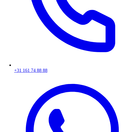
+31 161 74 88 88‬​​​​‌ ‍ ​‍​‍‌‍ ‌ ​‍‌‍‍‌‌‍‌ ‌‍‍‌‌‍ ‍​‍​‍​ ‍‍​‍​‍‌ ​ ‌‍​‌‌‍ ‍‌‍‍‌‌ ‌​‌ ‍‌​‍ ‍‌‍‍‌‌‍ ​‍​‍​‍ ​​‍​‍‌‍‍​‌ ​‍‌‍‌‌‌‍‌‍​‍​‍​ ‍‍​‍​‍‌‍‍​‌ ‌​‌ ‌​‌ ​​​ ‍‍​‍ ​‍ ‌‍ ​‌‍ ‌‍​ ‌‍​‌‌‍ ​‌‍‍​‌‍ ‌ ​ ‌ ‌​​ ‍‍​ ​ ​ ​ ​ ​ ​ ​ ​‍ ‌‍‍‌‌‍ ‍‌ ‌​‌‍‌‌‌‍ ‍‌ ‌​​‍ ‌‍‌‌‌‍‌​‌‍‍‌‌ ‌​​‍ ‌‍ ‌‌‍ ‌‍‌​‌‍‌‌​ ‌‌ ​​‌ ​‍‌‍‌‌‌ ​ ‌‍‌‌‌‍ ‍‌ ‌​‌‍​‌‌ ‌​‌‍‍‌‌‍ ‌‍ ‍​ ‍ ‌‍‍‌‌‍‌​​ ‌‌‍‌ ‌‍ ​‌‍ ‌‍​‍‌‍​‌‌‍ ​​ ‍ ‌ ‌​‌ ‍‌‌ ​​‌‍‌‌​ ‌‌‍‌ ‌‍ ​‌‍ ‌‍​‍‌‍​‌‌‍ ​​ ‍ ‌ ​​‌‍​‌‌ ‌​‌‍‍​​ ‌‌‍​ ‌‍ ‌‍ ‍‌ ‌​‌‍​‌‌‍​ ‌ ‌​​‍ ‍‌ ​​‌‍‍​‌‍ ‌‍ ‍‌‍‌‌​ ‌‍​‍‌‍​‌‌ ​ ‌‍‌‌‌‌‌‌‌ ​‍‌‍ ​​ ‌‌‍‍​‌ ‌​‌ ‌​‌ ​​​‍‌‌​ ​ ‌​​‌​‍‌‌​ ​‍‌​‌‍​‍‌‌​ ​‍‌​‌‍‌‍ ​‌‍ ‌‍​ ‌‍​‌‌‍ ​‌‍‍​‌‍ ‌ ​ ‌ ‌​​‍‌‌​ ​ ‌​​‌​ ​ ​ ​ ​ ​ ​ ​ ​‍‌‍‌‍‍‌‌‍‌​​ ‌‌‍‌ ‌‍ ​‌‍ ‌‍​‍‌‍​‌‌‍ ​​‍‌‍‌ ‌​‌ ‍‌‌ ​​‌‍‌‌​ ‌‌‍‌ ‌‍ ​‌‍ ‌‍​‍‌‍​‌‌‍ ​​‍‌‍‌ ​​‌‍​‌‌ ‌​‌‍‍​​ ‌‌‍​ ‌‍ ‌‍ ‍‌ ‌​‌‍​‌‌‍​ ‌ ‌​​‍ ‍‌ ​​‌‍‍​‌‍ ‌‍ ‍‌‍‌‌​‍‌‍‌ ​​‌‍‌‌‌ ​‍‌ ​ ‌ ​​‌‍‌‌‌‍​ ‌ ‌​‌‍‍‌‌ ‌‍‌‍‌‌​ ‌‌ ​​‌ ‌‌‌‍​‍‌‍ ​‌‍‍‌‌ ​ ‌‍‍​‌‍‌‌‌‍‌​​‍​‍‌ ‌