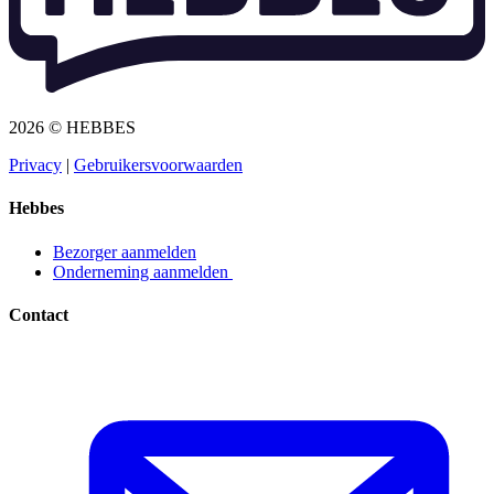
2026 © HEBBES
Privacy​​​​‌ ‍ ​‍​‍‌‍ ‌ ​‍‌‍‍‌‌‍‌ ‌‍‍‌‌‍ ‍​‍​‍​ ‍‍​‍​‍‌ ​ ‌‍​‌‌‍ ‍‌‍‍‌‌ ‌​‌ ‍‌​‍ ‍‌‍‍‌‌‍ ​‍​‍​‍ ​​‍​‍‌‍‍​‌ ​‍‌‍‌‌‌‍‌‍​‍​‍​ ‍‍​‍​‍‌‍‍​‌ ‌​‌ ‌​‌ ​​​ ‍‍​‍ ​‍ ‌‍ ​‌‍ ‌‍​ ‌‍​‌‌‍ ​‌‍‍​‌‍ ‌ ​ ‌ ‌​​ ‍‍​ ​ ​ ​ ​ ​ ​ ​ ​‍ ‌‍‍‌‌‍ ‍‌ ‌​‌‍‌‌‌‍ ‍‌ ‌​​‍ ‌‍‌‌‌‍‌​‌‍‍‌‌ ‌​​‍ ‌‍ ‌‌‍ ‌‍‌​‌‍‌‌​ ‌‌ ​​‌ ​‍‌‍‌‌‌ ​ ‌‍‌‌‌‍ ‍‌ ‌​‌‍​‌‌ ‌​‌‍‍‌‌‍ ‌‍ ‍​ ‍ ‌‍‍‌‌‍‌​​ ‌‌‍‌ ‌‍ ​‌‍ ‌‍​‍‌‍​‌‌‍ ​​ ‍ ‌ ‌​‌ ‍‌‌ ​​‌‍‌‌​ ‌‌‍‌ ‌‍ ​‌‍ ‌‍​‍‌‍​‌‌‍ ​​ ‍ ‌ ​​‌‍​‌‌ ‌​‌‍‍​​ ‌‌‍‌‍‌‍ ‌‍ ‌ ‌​‌‍‌‌‌ ​‍​‍ ‍‌‍ ​‌‍‌‌‌‍‌ ‌‍​‌‌‍ ​​‍‌‌​ ‌‌‌​​‍‌‌ ‌‍‍ ‌‍‌‌‌ ‍‌​‍‌‌​ ​ ‌​‌​​‍‌‌​ ​ ‌​‌​​‍‌‌​ ​‍​ ​‍​ ​‌​ ‍​‌‍‌‌​ ‌‍‌‍‌​‌‍‌‌‌‍‌‌​ ‌‍​ ​ ​ ‍‌​ ‌‌​ ‌​​‍‌‌​ ​‍​ ​‍​‍‌‌​ ‌‌‌​‌​​‍ ‍‌‍ ​‌‍​‌‌‍​‍‌‍‌‌‌‍ ​​ ‌‍​‍‌‍​‌‌ ​ ‌‍‌‌‌‌‌‌‌ ​‍‌‍ ​​ ‌‌‍‍​‌ ‌​‌ ‌​‌ ​​​‍‌‌​ ​ ‌​​‌​‍‌‌​ ​‍‌​‌‍​‍‌‌​ ​‍‌​‌‍‌‍ ​‌‍ ‌‍​ ‌‍​‌‌‍ ​‌‍‍​‌‍ ‌ ​ ‌ ‌​​‍‌‌​ ​ ‌​​‌​ ​ ​ ​ ​ ​ ​ ​ ​‍‌‍‌‍‍‌‌‍‌​​ ‌‌‍‌ ‌‍ ​‌‍ ‌‍​‍‌‍​‌‌‍ ​​‍‌‍‌ ‌​‌ ‍‌‌ ​​‌‍‌‌​ ‌‌‍‌ ‌‍ ​‌‍ ‌‍​‍‌‍​‌‌‍ ​​‍‌‍‌ ​​‌‍​‌‌ ‌​‌‍‍​​ ‌‌‍‌‍‌‍ ‌‍ ‌ ‌​‌‍‌‌‌ ​‍​‍ ‍‌‍ ​‌‍‌‌‌‍‌ ‌‍​‌‌‍ ​​‍‌‌​ ‌‌‌​​‍‌‌ ‌‍‍ ‌‍‌‌‌ ‍‌​‍‌‌​ ​ ‌​‌​​‍‌‌​ ​ ‌​‌​​‍‌‌​ ​‍​ ​‍​ ​‌​ ‍​‌‍‌‌​ ‌‍‌‍‌​‌‍‌‌‌‍‌‌​ ‌‍​ ​ ​ ‍‌​ ‌‌​ ‌​​‍‌‌​ ​‍​ ​‍​‍‌‌​ ‌‌‌​‌​​‍ ‍‌‍ ​‌‍​‌‌‍​‍‌‍‌‌‌‍ ​​‍‌‍‌ ​​‌‍‌‌‌ ​‍‌ ​ ‌ ​​‌‍‌‌‌‍​ ‌ ‌​‌‍‍‌‌ ‌‍‌‍‌‌​ ‌‌ ​​‌ ‌‌‌‍​‍‌‍ ​‌‍‍‌‌ ​ ‌‍‍​‌‍‌‌‌‍‌​​‍​‍‌ ‌
|
Gebruikersvoorwaarden​​​​‌ ‍ ​‍​‍‌‍ ‌ ​‍‌‍‍‌‌‍‌ ‌‍‍‌‌‍ ‍​‍​‍​ ‍‍​‍​‍‌ ​ ‌‍​‌‌‍ ‍‌‍‍‌‌ ‌​‌ ‍‌​‍ ‍‌‍‍‌‌‍ ​‍​‍​‍ ​​‍​‍‌‍‍​‌ ​‍‌‍‌‌‌‍‌‍​‍​‍​ ‍‍​‍​‍‌‍‍​‌ ‌​‌ ‌​‌ ​​​ ‍‍​‍ ​‍ ‌‍ ​‌‍ ‌‍​ ‌‍​‌‌‍ ​‌‍‍​‌‍ ‌ ​ ‌ ‌​​ ‍‍​ ​ ​ ​ ​ ​ ​ ​ ​‍ ‌‍‍‌‌‍ ‍‌ ‌​‌‍‌‌‌‍ ‍‌ ‌​​‍ ‌‍‌‌‌‍‌​‌‍‍‌‌ ‌​​‍ ‌‍ ‌‌‍ ‌‍‌​‌‍‌‌​ ‌‌ ​​‌ ​‍‌‍‌‌‌ ​ ‌‍‌‌‌‍ ‍‌ ‌​‌‍​‌‌ ‌​‌‍‍‌‌‍ ‌‍ ‍​ ‍ ‌‍‍‌‌‍‌​​ ‌‌‍‌ ‌‍ ​‌‍ ‌‍​‍‌‍​‌‌‍ ​​ ‍ ‌ ‌​‌ ‍‌‌ ​​‌‍‌‌​ ‌‌‍‌ ‌‍ ​‌‍ ‌‍​‍‌‍​‌‌‍ ​​ ‍ ‌ ​​‌‍​‌‌ ‌​‌‍‍​​ ‌‌‍‌‍‌‍ ‌‍ ‌ ‌​‌‍‌‌‌ ​‍​‍ ‍‌‍ ​‌‍‌‌‌‍‌ ‌‍​‌‌‍ ​​‍‌‌​ ‌‌‌​​‍‌‌ ‌‍‍ ‌‍‌‌‌ ‍‌​‍‌‌​ ​ ‌​‌​​‍‌‌​ ​ ‌​‌​​‍‌‌​ ​‍​ ​‍​ ​​‌‍​ ‌‍‌‍​ ‌‍​ ‌​‌‍‌​​ ​ ‌‍‌‌​ ​ ​ ​‌​ ‍‌​ ​‍​‍‌‌​ ​‍​ ​‍​‍‌‌​ ‌‌‌​‌​​‍ ‍‌‍ ​‌‍​‌‌‍​‍‌‍‌‌‌‍ ​​ ‌‍​‍‌‍​‌‌ ​ ‌‍‌‌‌‌‌‌‌ ​‍‌‍ ​​ ‌‌‍‍​‌ ‌​‌ ‌​‌ ​​​‍‌‌​ ​ ‌​​‌​‍‌‌​ ​‍‌​‌‍​‍‌‌​ ​‍‌​‌‍‌‍ ​‌‍ ‌‍​ ‌‍​‌‌‍ ​‌‍‍​‌‍ ‌ ​ ‌ ‌​​‍‌‌​ ​ ‌​​‌​ ​ ​ ​ ​ ​ ​ ​ ​‍‌‍‌‍‍‌‌‍‌​​ ‌‌‍‌ ‌‍ ​‌‍ ‌‍​‍‌‍​‌‌‍ ​​‍‌‍‌ ‌​‌ ‍‌‌ ​​‌‍‌‌​ ‌‌‍‌ ‌‍ ​‌‍ ‌‍​‍‌‍​‌‌‍ ​​‍‌‍‌ ​​‌‍​‌‌ ‌​‌‍‍​​ ‌‌‍‌‍‌‍ ‌‍ ‌ ‌​‌‍‌‌‌ ​‍​‍ ‍‌‍ ​‌‍‌‌‌‍‌ ‌‍​‌‌‍ ​​‍‌‌​ ‌‌‌​​‍‌‌ ‌‍‍ ‌‍‌‌‌ ‍‌​‍‌‌​ ​ ‌​‌​​‍‌‌​ ​ ‌​‌​​‍‌‌​ ​‍​ ​‍​ ​​‌‍​ ‌‍‌‍​ ‌‍​ ‌​‌‍‌​​ ​ ‌‍‌‌​ ​ ​ ​‌​ ‍‌​ ​‍​‍‌‌​ ​‍​ ​‍​‍‌‌​ ‌‌‌​‌​​‍ ‍‌‍ ​‌‍​‌‌‍​‍‌‍‌‌‌‍ ​​‍‌‍‌ ​​‌‍‌‌‌ ​‍‌ ​ ‌ ​​‌‍‌‌‌‍​ ‌ ‌​‌‍‍‌‌ ‌‍‌‍‌‌​ ‌‌ ​​‌ ‌‌‌‍​‍‌‍ ​‌‍‍‌‌ ​ ‌‍‍​‌‍‌‌‌‍‌​​‍​‍‌ ‌
Hebbes
Bezorger aanmelden​​​​‌ ‍ ​‍​‍‌‍ ‌ ​‍‌‍‍‌‌‍‌ ‌‍‍‌‌‍ ‍​‍​‍​ ‍‍​‍​‍‌ ​ ‌‍​‌‌‍ ‍‌‍‍‌‌ ‌​‌ ‍‌​‍ ‍‌‍‍‌‌‍ ​‍​‍​‍ ​​‍​‍‌‍‍​‌ ​‍‌‍‌‌‌‍‌‍​‍​‍​ ‍‍​‍​‍‌‍‍​‌ ‌​‌ ‌​‌ ​​​ ‍‍​‍ ​‍ ‌‍ ​‌‍ ‌‍​ ‌‍​‌‌‍ ​‌‍‍​‌‍ ‌ ​ ‌ ‌​​ ‍‍​ ​ ​ ​ ​ ​ ​ ​ ​‍ ‌‍‍‌‌‍ ‍‌ ‌​‌‍‌‌‌‍ ‍‌ ‌​​‍ ‌‍‌‌‌‍‌​‌‍‍‌‌ ‌​​‍ ‌‍ ‌‌‍ ‌‍‌​‌‍‌‌​ ‌‌ ​​‌ ​‍‌‍‌‌‌ ​ ‌‍‌‌‌‍ ‍‌ ‌​‌‍​‌‌ ‌​‌‍‍‌‌‍ ‌‍ ‍​ ‍ ‌‍‍‌‌‍‌​​ ‌‌‍‌ ‌‍ ​‌‍ ‌‍​‍‌‍​‌‌‍ ​​ ‍ ‌ ‌​‌ ‍‌‌ ​​‌‍‌‌​ ‌‌‍‌ ‌‍ ​‌‍ ‌‍​‍‌‍​‌‌‍ ​​ ‍ ‌ ​​‌‍​‌‌ ‌​‌‍‍​​ ‌‌‍‌‍‌‍ ‌‍ ‌ ‌​‌‍‌‌‌ ​‍​‍ ‍‌ ​​‌‍​‌‌‍‌ ‌‍‌‌‌ ​ ​‍‌‌​ ‌‌‌​​‍‌‌ ‌‍‍ ‌‍‌‌‌ ‍‌​‍‌‌​ ​ ‌​‌​​‍‌‌​ ​ ‌​‌​​‍‌‌​ ​‍​ ​‍​ ‌ ​ ​‌‌‍​‍‌‍​ ​ ‌‌​ ‌ ​ ​‌​ ​‍​ ‌​​ ​​‌‍‌‌​ ‍‌​‍‌‌​ ​‍​ ​‍​‍‌‌​ ‌‌‌​‌​​‍ ‍‌‍ ​‌‍​‌‌‍​‍‌‍‌‌‌‍ ​​ ‌‍​‍‌‍​‌‌ ​ ‌‍‌‌‌‌‌‌‌ ​‍‌‍ ​​ ‌‌‍‍​‌ ‌​‌ ‌​‌ ​​​‍‌‌​ ​ ‌​​‌​‍‌‌​ ​‍‌​‌‍​‍‌‌​ ​‍‌​‌‍‌‍ ​‌‍ ‌‍​ ‌‍​‌‌‍ ​‌‍‍​‌‍ ‌ ​ ‌ ‌​​‍‌‌​ ​ ‌​​‌​ ​ ​ ​ ​ ​ ​ ​ ​‍‌‍‌‍‍‌‌‍‌​​ ‌‌‍‌ ‌‍ ​‌‍ ‌‍​‍‌‍​‌‌‍ ​​‍‌‍‌ ‌​‌ ‍‌‌ ​​‌‍‌‌​ ‌‌‍‌ ‌‍ ​‌‍ ‌‍​‍‌‍​‌‌‍ ​​‍‌‍‌ ​​‌‍​‌‌ ‌​‌‍‍​​ ‌‌‍‌‍‌‍ ‌‍ ‌ ‌​‌‍‌‌‌ ​‍​‍ ‍‌ ​​‌‍​‌‌‍‌ ‌‍‌‌‌ ​ ​‍‌‌​ ‌‌‌​​‍‌‌ ‌‍‍ ‌‍‌‌‌ ‍‌​‍‌‌​ ​ ‌​‌​​‍‌‌​ ​ ‌​‌​​‍‌‌​ ​‍​ ​‍​ ‌ ​ ​‌‌‍​‍‌‍​ ​ ‌‌​ ‌ ​ ​‌​ ​‍​ ‌​​ ​​‌‍‌‌​ ‍‌​‍‌‌​ ​‍​ ​‍​‍‌‌​ ‌‌‌​‌​​‍ ‍‌‍ ​‌‍​‌‌‍​‍‌‍‌‌‌‍ ​​‍‌‍‌ ​​‌‍‌‌‌ ​‍‌ ​ ‌ ​​‌‍‌‌‌‍​ ‌ ‌​‌‍‍‌‌ ‌‍‌‍‌‌​ ‌‌ ​​‌ ‌‌‌‍​‍‌‍ ​‌‍‍‌‌ ​ ‌‍‍​‌‍‌‌‌‍‌​​‍​‍‌ ‌
Onderneming aanmelden ​​​​‌ ‍ ​‍​‍‌‍ ‌ ​‍‌‍‍‌‌‍‌ ‌‍‍‌‌‍ ‍​‍​‍​ ‍‍​‍​‍‌ ​ ‌‍​‌‌‍ ‍‌‍‍‌‌ ‌​‌ ‍‌​‍ ‍‌‍‍‌‌‍ ​‍​‍​‍ ​​‍​‍‌‍‍​‌ ​‍‌‍‌‌‌‍‌‍​‍​‍​ ‍‍​‍​‍‌‍‍​‌ ‌​‌ ‌​‌ ​​​ ‍‍​‍ ​‍ ‌‍ ​‌‍ ‌‍​ ‌‍​‌‌‍ ​‌‍‍​‌‍ ‌ ​ ‌ ‌​​ ‍‍​ ​ ​ ​ ​ ​ ​ ​ ​‍ ‌‍‍‌‌‍ ‍‌ ‌​‌‍‌‌‌‍ ‍‌ ‌​​‍ ‌‍‌‌‌‍‌​‌‍‍‌‌ ‌​​‍ ‌‍ ‌‌‍ ‌‍‌​‌‍‌‌​ ‌‌ ​​‌ ​‍‌‍‌‌‌ ​ ‌‍‌‌‌‍ ‍‌ ‌​‌‍​‌‌ ‌​‌‍‍‌‌‍ ‌‍ ‍​ ‍ ‌‍‍‌‌‍‌​​ ‌‌‍‌ ‌‍ ​‌‍ ‌‍​‍‌‍​‌‌‍ ​​ ‍ ‌ ‌​‌ ‍‌‌ ​​‌‍‌‌​ ‌‌‍‌ ‌‍ ​‌‍ ‌‍​‍‌‍​‌‌‍ ​​ ‍ ‌ ​​‌‍​‌‌ ‌​‌‍‍​​ ‌‌‍‌‍‌‍ ‌‍ ‌ ‌​‌‍‌‌‌ ​‍​‍ ‍‌ ​​‌‍​‌‌‍‌ ‌‍‌‌‌ ​ ​‍‌‌​ ‌‌‌​​‍‌‌ ‌‍‍ ‌‍‌‌‌ ‍‌​‍‌‌​ ​ ‌​‌​​‍‌‌​ ​ ‌​‌​​‍‌‌​ ​‍​ ​‍​ ‌ ​ ‌ ​ ‍‌​ ​ ​ ​‌‌‍​ ‌‍​‌​ ‌‍​ ​‌‌‍​‍​ ‌‍‌‍​ ​‍‌‌​ ​‍​ ​‍​‍‌‌​ ‌‌‌​‌​​‍ ‍‌‍ ​‌‍​‌‌‍​‍‌‍‌‌‌‍ ​​ ‌‍​‍‌‍​‌‌ ​ ‌‍‌‌‌‌‌‌‌ ​‍‌‍ ​​ ‌‌‍‍​‌ ‌​‌ ‌​‌ ​​​‍‌‌​ ​ ‌​​‌​‍‌‌​ ​‍‌​‌‍​‍‌‌​ ​‍‌​‌‍‌‍ ​‌‍ ‌‍​ ‌‍​‌‌‍ ​‌‍‍​‌‍ ‌ ​ ‌ ‌​​‍‌‌​ ​ ‌​​‌​ ​ ​ ​ ​ ​ ​ ​ ​‍‌‍‌‍‍‌‌‍‌​​ ‌‌‍‌ ‌‍ ​‌‍ ‌‍​‍‌‍​‌‌‍ ​​‍‌‍‌ ‌​‌ ‍‌‌ ​​‌‍‌‌​ ‌‌‍‌ ‌‍ ​‌‍ ‌‍​‍‌‍​‌‌‍ ​​‍‌‍‌ ​​‌‍​‌‌ ‌​‌‍‍​​ ‌‌‍‌‍‌‍ ‌‍ ‌ ‌​‌‍‌‌‌ ​‍​‍ ‍‌ ​​‌‍​‌‌‍‌ ‌‍‌‌‌ ​ ​‍‌‌​ ‌‌‌​​‍‌‌ ‌‍‍ ‌‍‌‌‌ ‍‌​‍‌‌​ ​ ‌​‌​​‍‌‌​ ​ ‌​‌​​‍‌‌​ ​‍​ ​‍​ ‌ ​ ‌ ​ ‍‌​ ​ ​ ​‌‌‍​ ‌‍​‌​ ‌‍​ ​‌‌‍​‍​ ‌‍‌‍​ ​‍‌‌​ ​‍​ ​‍​‍‌‌​ ‌‌‌​‌​​‍ ‍‌‍ ​‌‍​‌‌‍​‍‌‍‌‌‌‍ ​​‍‌‍‌ ​​‌‍‌‌‌ ​‍‌ ​ ‌ ​​‌‍‌‌‌‍​ ‌ ‌​‌‍‍‌‌ ‌‍‌‍‌‌​ ‌‌ ​​‌ ‌‌‌‍​‍‌‍ ​‌‍‍‌‌ ​ ‌‍‍​‌‍‌‌‌‍‌​​‍​‍‌ ‌
Contact