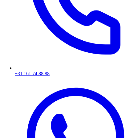
+31 161 74 88 88‬​​​​‌ ‍ ​‍​‍‌‍ ‌ ​‍‌‍‍‌‌‍‌ ‌‍‍‌‌‍ ‍​‍​‍​ ‍‍​‍​‍‌ ​ ‌‍​‌‌‍ ‍‌‍‍‌‌ ‌​‌ ‍‌​‍ ‍‌‍‍‌‌‍ ​‍​‍​‍ ​​‍​‍‌‍‍​‌ ​‍‌‍‌‌‌‍‌‍​‍​‍​ ‍‍​‍​‍‌‍‍​‌ ‌​‌ ‌​‌ ​​​ ‍‍​‍ ​‍ ‌‍ ​‌‍ ‌‍​ ‌‍​‌‌‍ ​‌‍‍​‌‍ ‌ ​ ‌ ‌​​ ‍‍​ ​ ​ ​ ​ ​ ​ ​ ​‍ ‌‍‍‌‌‍ ‍‌ ‌​‌‍‌‌‌‍ ‍‌ ‌​​‍ ‌‍‌‌‌‍‌​‌‍‍‌‌ ‌​​‍ ‌‍ ‌‌‍ ‌‍‌​‌‍‌‌​ ‌‌ ​​‌ ​‍‌‍‌‌‌ ​ ‌‍‌‌‌‍ ‍‌ ‌​‌‍​‌‌ ‌​‌‍‍‌‌‍ ‌‍ ‍​ ‍ ‌‍‍‌‌‍‌​​ ‌‌‍‌ ‌‍ ​‌‍ ‌‍​‍‌‍​‌‌‍ ​​ ‍ ‌ ‌​‌ ‍‌‌ ​​‌‍‌‌​ ‌‌‍‌ ‌‍ ​‌‍ ‌‍​‍‌‍​‌‌‍ ​​ ‍ ‌ ​​‌‍​‌‌ ‌​‌‍‍​​ ‌‌‍​ ‌‍ ‌‍ ‍‌ ‌​‌‍​‌‌‍​ ‌ ‌​​‍ ‍‌ ​​‌‍‍​‌‍ ‌‍ ‍‌‍‌‌​ ‌‍​‍‌‍​‌‌ ​ ‌‍‌‌‌‌‌‌‌ ​‍‌‍ ​​ ‌‌‍‍​‌ ‌​‌ ‌​‌ ​​​‍‌‌​ ​ ‌​​‌​‍‌‌​ ​‍‌​‌‍​‍‌‌​ ​‍‌​‌‍‌‍ ​‌‍ ‌‍​ ‌‍​‌‌‍ ​‌‍‍​‌‍ ‌ ​ ‌ ‌​​‍‌‌​ ​ ‌​​‌​ ​ ​ ​ ​ ​ ​ ​ ​‍‌‍‌‍‍‌‌‍‌​​ ‌‌‍‌ ‌‍ ​‌‍ ‌‍​‍‌‍​‌‌‍ ​​‍‌‍‌ ‌​‌ ‍‌‌ ​​‌‍‌‌​ ‌‌‍‌ ‌‍ ​‌‍ ‌‍​‍‌‍​‌‌‍ ​​‍‌‍‌ ​​‌‍​‌‌ ‌​‌‍‍​​ ‌‌‍​ ‌‍ ‌‍ ‍‌ ‌​‌‍​‌‌‍​ ‌ ‌​​‍ ‍‌ ​​‌‍‍​‌‍ ‌‍ ‍‌‍‌‌​‍‌‍‌ ​​‌‍‌‌‌ ​‍‌ ​ ‌ ​​‌‍‌‌‌‍​ ‌ ‌​‌‍‍‌‌ ‌‍‌‍‌‌​ ‌‌ ​​‌ ‌‌‌‍​‍‌‍ ​‌‍‍‌‌ ​ ‌‍‍​‌‍‌‌‌‍‌​​‍​‍‌ ‌