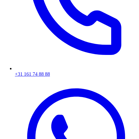
+31 161 74 88 88‬​​​​‌ ‍ ​‍​‍‌‍ ‌ ​‍‌‍‍‌‌‍‌ ‌‍‍‌‌‍ ‍​‍​‍​ ‍‍​‍​‍‌ ​ ‌‍​‌‌‍ ‍‌‍‍‌‌ ‌​‌ ‍‌​‍ ‍‌‍‍‌‌‍ ​‍​‍​‍ ​​‍​‍‌‍‍​‌ ​‍‌‍‌‌‌‍‌‍​‍​‍​ ‍‍​‍​‍‌‍‍​‌ ‌​‌ ‌​‌ ​​​ ‍‍​‍ ​‍ ‌‍ ​‌‍ ‌‍​ ‌‍​‌‌‍ ​‌‍‍​‌‍ ‌ ​ ‌ ‌​​ ‍‍​ ​ ​ ​ ​ ​ ​ ​ ​‍ ‌‍‍‌‌‍ ‍‌ ‌​‌‍‌‌‌‍ ‍‌ ‌​​‍ ‌‍‌‌‌‍‌​‌‍‍‌‌ ‌​​‍ ‌‍ ‌‌‍ ‌‍‌​‌‍‌‌​ ‌‌ ​​‌ ​‍‌‍‌‌‌ ​ ‌‍‌‌‌‍ ‍‌ ‌​‌‍​‌‌ ‌​‌‍‍‌‌‍ ‌‍ ‍​ ‍ ‌‍‍‌‌‍‌​​ ‌‌‍‌ ‌‍ ​‌‍ ‌‍​‍‌‍​‌‌‍ ​​ ‍ ‌ ‌​‌ ‍‌‌ ​​‌‍‌‌​ ‌‌‍‌ ‌‍ ​‌‍ ‌‍​‍‌‍​‌‌‍ ​​ ‍ ‌ ​​‌‍​‌‌ ‌​‌‍‍​​ ‌‌‍​ ‌‍ ‌‍ ‍‌ ‌​‌‍​‌‌‍​ ‌ ‌​​‍ ‍‌ ​​‌‍‍​‌‍ ‌‍ ‍‌‍‌‌​ ‌‍​‍‌‍​‌‌ ​ ‌‍‌‌‌‌‌‌‌ ​‍‌‍ ​​ ‌‌‍‍​‌ ‌​‌ ‌​‌ ​​​‍‌‌​ ​ ‌​​‌​‍‌‌​ ​‍‌​‌‍​‍‌‌​ ​‍‌​‌‍‌‍ ​‌‍ ‌‍​ ‌‍​‌‌‍ ​‌‍‍​‌‍ ‌ ​ ‌ ‌​​‍‌‌​ ​ ‌​​‌​ ​ ​ ​ ​ ​ ​ ​ ​‍‌‍‌‍‍‌‌‍‌​​ ‌‌‍‌ ‌‍ ​‌‍ ‌‍​‍‌‍​‌‌‍ ​​‍‌‍‌ ‌​‌ ‍‌‌ ​​‌‍‌‌​ ‌‌‍‌ ‌‍ ​‌‍ ‌‍​‍‌‍​‌‌‍ ​​‍‌‍‌ ​​‌‍​‌‌ ‌​‌‍‍​​ ‌‌‍​ ‌‍ ‌‍ ‍‌ ‌​‌‍​‌‌‍​ ‌ ‌​​‍ ‍‌ ​​‌‍‍​‌‍ ‌‍ ‍‌‍‌‌​‍‌‍‌ ​​‌‍‌‌‌ ​‍‌ ​ ‌ ​​‌‍‌‌‌‍​ ‌ ‌​‌‍‍‌‌ ‌‍‌‍‌‌​ ‌‌ ​​‌ ‌‌‌‍​‍‌‍ ​‌‍‍‌‌ ​ ‌‍‍​‌‍‌‌‌‍‌​​‍​‍‌ ‌