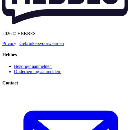
2026 © HEBBES
Privacy​​​​‌ ‍ ​‍​‍‌‍ ‌ ​‍‌‍‍‌‌‍‌ ‌‍‍‌‌‍ ‍​‍​‍​ ‍‍​‍​‍‌ ​ ‌‍​‌‌‍ ‍‌‍‍‌‌ ‌​‌ ‍‌​‍ ‍‌‍‍‌‌‍ ​‍​‍​‍ ​​‍​‍‌‍‍​‌ ​‍‌‍‌‌‌‍‌‍​‍​‍​ ‍‍​‍​‍‌‍‍​‌ ‌​‌ ‌​‌ ​​​ ‍‍​‍ ​‍ ‌‍ ​‌‍ ‌‍​ ‌‍​‌‌‍ ​‌‍‍​‌‍ ‌ ​ ‌ ‌​​ ‍‍​ ​ ​ ​ ​ ​ ​ ​ ​‍ ‌‍‍‌‌‍ ‍‌ ‌​‌‍‌‌‌‍ ‍‌ ‌​​‍ ‌‍‌‌‌‍‌​‌‍‍‌‌ ‌​​‍ ‌‍ ‌‌‍ ‌‍‌​‌‍‌‌​ ‌‌ ​​‌ ​‍‌‍‌‌‌ ​ ‌‍‌‌‌‍ ‍‌ ‌​‌‍​‌‌ ‌​‌‍‍‌‌‍ ‌‍ ‍​ ‍ ‌‍‍‌‌‍‌​​ ‌‌‍‌ ‌‍ ​‌‍ ‌‍​‍‌‍​‌‌‍ ​​ ‍ ‌ ‌​‌ ‍‌‌ ​​‌‍‌‌​ ‌‌‍‌ ‌‍ ​‌‍ ‌‍​‍‌‍​‌‌‍ ​​ ‍ ‌ ​​‌‍​‌‌ ‌​‌‍‍​​ ‌‌‍‌‍‌‍ ‌‍ ‌ ‌​‌‍‌‌‌ ​‍​‍ ‍‌‍ ​‌‍‌‌‌‍‌ ‌‍​‌‌‍ ​​‍‌‌​ ‌‌‌​​‍‌‌ ‌‍‍ ‌‍‌‌‌ ‍‌​‍‌‌​ ​ ‌​‌​​‍‌‌​ ​ ‌​‌​​‍‌‌​ ​‍​ ​‍​ ​‌​ ‍​‌‍‌‌​ ‌‍‌‍‌​‌‍‌‌‌‍‌‌​ ‌‍​ ​ ​ ‍‌​ ‌‌​ ‌​​‍‌‌​ ​‍​ ​‍​‍‌‌​ ‌‌‌​‌​​‍ ‍‌‍ ​‌‍​‌‌‍​‍‌‍‌‌‌‍ ​​ ‌‍​‍‌‍​‌‌ ​ ‌‍‌‌‌‌‌‌‌ ​‍‌‍ ​​ ‌‌‍‍​‌ ‌​‌ ‌​‌ ​​​‍‌‌​ ​ ‌​​‌​‍‌‌​ ​‍‌​‌‍​‍‌‌​ ​‍‌​‌‍‌‍ ​‌‍ ‌‍​ ‌‍​‌‌‍ ​‌‍‍​‌‍ ‌ ​ ‌ ‌​​‍‌‌​ ​ ‌​​‌​ ​ ​ ​ ​ ​ ​ ​ ​‍‌‍‌‍‍‌‌‍‌​​ ‌‌‍‌ ‌‍ ​‌‍ ‌‍​‍‌‍​‌‌‍ ​​‍‌‍‌ ‌​‌ ‍‌‌ ​​‌‍‌‌​ ‌‌‍‌ ‌‍ ​‌‍ ‌‍​‍‌‍​‌‌‍ ​​‍‌‍‌ ​​‌‍​‌‌ ‌​‌‍‍​​ ‌‌‍‌‍‌‍ ‌‍ ‌ ‌​‌‍‌‌‌ ​‍​‍ ‍‌‍ ​‌‍‌‌‌‍‌ ‌‍​‌‌‍ ​​‍‌‌​ ‌‌‌​​‍‌‌ ‌‍‍ ‌‍‌‌‌ ‍‌​‍‌‌​ ​ ‌​‌​​‍‌‌​ ​ ‌​‌​​‍‌‌​ ​‍​ ​‍​ ​‌​ ‍​‌‍‌‌​ ‌‍‌‍‌​‌‍‌‌‌‍‌‌​ ‌‍​ ​ ​ ‍‌​ ‌‌​ ‌​​‍‌‌​ ​‍​ ​‍​‍‌‌​ ‌‌‌​‌​​‍ ‍‌‍ ​‌‍​‌‌‍​‍‌‍‌‌‌‍ ​​‍‌‍‌ ​​‌‍‌‌‌ ​‍‌ ​ ‌ ​​‌‍‌‌‌‍​ ‌ ‌​‌‍‍‌‌ ‌‍‌‍‌‌​ ‌‌ ​​‌ ‌‌‌‍​‍‌‍ ​‌‍‍‌‌ ​ ‌‍‍​‌‍‌‌‌‍‌​​‍​‍‌ ‌
|
Gebruikersvoorwaarden​​​​‌ ‍ ​‍​‍‌‍ ‌ ​‍‌‍‍‌‌‍‌ ‌‍‍‌‌‍ ‍​‍​‍​ ‍‍​‍​‍‌ ​ ‌‍​‌‌‍ ‍‌‍‍‌‌ ‌​‌ ‍‌​‍ ‍‌‍‍‌‌‍ ​‍​‍​‍ ​​‍​‍‌‍‍​‌ ​‍‌‍‌‌‌‍‌‍​‍​‍​ ‍‍​‍​‍‌‍‍​‌ ‌​‌ ‌​‌ ​​​ ‍‍​‍ ​‍ ‌‍ ​‌‍ ‌‍​ ‌‍​‌‌‍ ​‌‍‍​‌‍ ‌ ​ ‌ ‌​​ ‍‍​ ​ ​ ​ ​ ​ ​ ​ ​‍ ‌‍‍‌‌‍ ‍‌ ‌​‌‍‌‌‌‍ ‍‌ ‌​​‍ ‌‍‌‌‌‍‌​‌‍‍‌‌ ‌​​‍ ‌‍ ‌‌‍ ‌‍‌​‌‍‌‌​ ‌‌ ​​‌ ​‍‌‍‌‌‌ ​ ‌‍‌‌‌‍ ‍‌ ‌​‌‍​‌‌ ‌​‌‍‍‌‌‍ ‌‍ ‍​ ‍ ‌‍‍‌‌‍‌​​ ‌‌‍‌ ‌‍ ​‌‍ ‌‍​‍‌‍​‌‌‍ ​​ ‍ ‌ ‌​‌ ‍‌‌ ​​‌‍‌‌​ ‌‌‍‌ ‌‍ ​‌‍ ‌‍​‍‌‍​‌‌‍ ​​ ‍ ‌ ​​‌‍​‌‌ ‌​‌‍‍​​ ‌‌‍‌‍‌‍ ‌‍ ‌ ‌​‌‍‌‌‌ ​‍​‍ ‍‌‍ ​‌‍‌‌‌‍‌ ‌‍​‌‌‍ ​​‍‌‌​ ‌‌‌​​‍‌‌ ‌‍‍ ‌‍‌‌‌ ‍‌​‍‌‌​ ​ ‌​‌​​‍‌‌​ ​ ‌​‌​​‍‌‌​ ​‍​ ​‍​ ​​‌‍​ ‌‍‌‍​ ‌‍​ ‌​‌‍‌​​ ​ ‌‍‌‌​ ​ ​ ​‌​ ‍‌​ ​‍​‍‌‌​ ​‍​ ​‍​‍‌‌​ ‌‌‌​‌​​‍ ‍‌‍ ​‌‍​‌‌‍​‍‌‍‌‌‌‍ ​​ ‌‍​‍‌‍​‌‌ ​ ‌‍‌‌‌‌‌‌‌ ​‍‌‍ ​​ ‌‌‍‍​‌ ‌​‌ ‌​‌ ​​​‍‌‌​ ​ ‌​​‌​‍‌‌​ ​‍‌​‌‍​‍‌‌​ ​‍‌​‌‍‌‍ ​‌‍ ‌‍​ ‌‍​‌‌‍ ​‌‍‍​‌‍ ‌ ​ ‌ ‌​​‍‌‌​ ​ ‌​​‌​ ​ ​ ​ ​ ​ ​ ​ ​‍‌‍‌‍‍‌‌‍‌​​ ‌‌‍‌ ‌‍ ​‌‍ ‌‍​‍‌‍​‌‌‍ ​​‍‌‍‌ ‌​‌ ‍‌‌ ​​‌‍‌‌​ ‌‌‍‌ ‌‍ ​‌‍ ‌‍​‍‌‍​‌‌‍ ​​‍‌‍‌ ​​‌‍​‌‌ ‌​‌‍‍​​ ‌‌‍‌‍‌‍ ‌‍ ‌ ‌​‌‍‌‌‌ ​‍​‍ ‍‌‍ ​‌‍‌‌‌‍‌ ‌‍​‌‌‍ ​​‍‌‌​ ‌‌‌​​‍‌‌ ‌‍‍ ‌‍‌‌‌ ‍‌​‍‌‌​ ​ ‌​‌​​‍‌‌​ ​ ‌​‌​​‍‌‌​ ​‍​ ​‍​ ​​‌‍​ ‌‍‌‍​ ‌‍​ ‌​‌‍‌​​ ​ ‌‍‌‌​ ​ ​ ​‌​ ‍‌​ ​‍​‍‌‌​ ​‍​ ​‍​‍‌‌​ ‌‌‌​‌​​‍ ‍‌‍ ​‌‍​‌‌‍​‍‌‍‌‌‌‍ ​​‍‌‍‌ ​​‌‍‌‌‌ ​‍‌ ​ ‌ ​​‌‍‌‌‌‍​ ‌ ‌​‌‍‍‌‌ ‌‍‌‍‌‌​ ‌‌ ​​‌ ‌‌‌‍​‍‌‍ ​‌‍‍‌‌ ​ ‌‍‍​‌‍‌‌‌‍‌​​‍​‍‌ ‌
Hebbes
Bezorger aanmelden​​​​‌ ‍ ​‍​‍‌‍ ‌ ​‍‌‍‍‌‌‍‌ ‌‍‍‌‌‍ ‍​‍​‍​ ‍‍​‍​‍‌ ​ ‌‍​‌‌‍ ‍‌‍‍‌‌ ‌​‌ ‍‌​‍ ‍‌‍‍‌‌‍ ​‍​‍​‍ ​​‍​‍‌‍‍​‌ ​‍‌‍‌‌‌‍‌‍​‍​‍​ ‍‍​‍​‍‌‍‍​‌ ‌​‌ ‌​‌ ​​​ ‍‍​‍ ​‍ ‌‍ ​‌‍ ‌‍​ ‌‍​‌‌‍ ​‌‍‍​‌‍ ‌ ​ ‌ ‌​​ ‍‍​ ​ ​ ​ ​ ​ ​ ​ ​‍ ‌‍‍‌‌‍ ‍‌ ‌​‌‍‌‌‌‍ ‍‌ ‌​​‍ ‌‍‌‌‌‍‌​‌‍‍‌‌ ‌​​‍ ‌‍ ‌‌‍ ‌‍‌​‌‍‌‌​ ‌‌ ​​‌ ​‍‌‍‌‌‌ ​ ‌‍‌‌‌‍ ‍‌ ‌​‌‍​‌‌ ‌​‌‍‍‌‌‍ ‌‍ ‍​ ‍ ‌‍‍‌‌‍‌​​ ‌‌‍‌ ‌‍ ​‌‍ ‌‍​‍‌‍​‌‌‍ ​​ ‍ ‌ ‌​‌ ‍‌‌ ​​‌‍‌‌​ ‌‌‍‌ ‌‍ ​‌‍ ‌‍​‍‌‍​‌‌‍ ​​ ‍ ‌ ​​‌‍​‌‌ ‌​‌‍‍​​ ‌‌‍‌‍‌‍ ‌‍ ‌ ‌​‌‍‌‌‌ ​‍​‍ ‍‌ ​​‌‍​‌‌‍‌ ‌‍‌‌‌ ​ ​‍‌‌​ ‌‌‌​​‍‌‌ ‌‍‍ ‌‍‌‌‌ ‍‌​‍‌‌​ ​ ‌​‌​​‍‌‌​ ​ ‌​‌​​‍‌‌​ ​‍​ ​‍​ ‌ ​ ​‌‌‍​‍‌‍​ ​ ‌‌​ ‌ ​ ​‌​ ​‍​ ‌​​ ​​‌‍‌‌​ ‍‌​‍‌‌​ ​‍​ ​‍​‍‌‌​ ‌‌‌​‌​​‍ ‍‌‍ ​‌‍​‌‌‍​‍‌‍‌‌‌‍ ​​ ‌‍​‍‌‍​‌‌ ​ ‌‍‌‌‌‌‌‌‌ ​‍‌‍ ​​ ‌‌‍‍​‌ ‌​‌ ‌​‌ ​​​‍‌‌​ ​ ‌​​‌​‍‌‌​ ​‍‌​‌‍​‍‌‌​ ​‍‌​‌‍‌‍ ​‌‍ ‌‍​ ‌‍​‌‌‍ ​‌‍‍​‌‍ ‌ ​ ‌ ‌​​‍‌‌​ ​ ‌​​‌​ ​ ​ ​ ​ ​ ​ ​ ​‍‌‍‌‍‍‌‌‍‌​​ ‌‌‍‌ ‌‍ ​‌‍ ‌‍​‍‌‍​‌‌‍ ​​‍‌‍‌ ‌​‌ ‍‌‌ ​​‌‍‌‌​ ‌‌‍‌ ‌‍ ​‌‍ ‌‍​‍‌‍​‌‌‍ ​​‍‌‍‌ ​​‌‍​‌‌ ‌​‌‍‍​​ ‌‌‍‌‍‌‍ ‌‍ ‌ ‌​‌‍‌‌‌ ​‍​‍ ‍‌ ​​‌‍​‌‌‍‌ ‌‍‌‌‌ ​ ​‍‌‌​ ‌‌‌​​‍‌‌ ‌‍‍ ‌‍‌‌‌ ‍‌​‍‌‌​ ​ ‌​‌​​‍‌‌​ ​ ‌​‌​​‍‌‌​ ​‍​ ​‍​ ‌ ​ ​‌‌‍​‍‌‍​ ​ ‌‌​ ‌ ​ ​‌​ ​‍​ ‌​​ ​​‌‍‌‌​ ‍‌​‍‌‌​ ​‍​ ​‍​‍‌‌​ ‌‌‌​‌​​‍ ‍‌‍ ​‌‍​‌‌‍​‍‌‍‌‌‌‍ ​​‍‌‍‌ ​​‌‍‌‌‌ ​‍‌ ​ ‌ ​​‌‍‌‌‌‍​ ‌ ‌​‌‍‍‌‌ ‌‍‌‍‌‌​ ‌‌ ​​‌ ‌‌‌‍​‍‌‍ ​‌‍‍‌‌ ​ ‌‍‍​‌‍‌‌‌‍‌​​‍​‍‌ ‌
Onderneming aanmelden ​​​​‌ ‍ ​‍​‍‌‍ ‌ ​‍‌‍‍‌‌‍‌ ‌‍‍‌‌‍ ‍​‍​‍​ ‍‍​‍​‍‌ ​ ‌‍​‌‌‍ ‍‌‍‍‌‌ ‌​‌ ‍‌​‍ ‍‌‍‍‌‌‍ ​‍​‍​‍ ​​‍​‍‌‍‍​‌ ​‍‌‍‌‌‌‍‌‍​‍​‍​ ‍‍​‍​‍‌‍‍​‌ ‌​‌ ‌​‌ ​​​ ‍‍​‍ ​‍ ‌‍ ​‌‍ ‌‍​ ‌‍​‌‌‍ ​‌‍‍​‌‍ ‌ ​ ‌ ‌​​ ‍‍​ ​ ​ ​ ​ ​ ​ ​ ​‍ ‌‍‍‌‌‍ ‍‌ ‌​‌‍‌‌‌‍ ‍‌ ‌​​‍ ‌‍‌‌‌‍‌​‌‍‍‌‌ ‌​​‍ ‌‍ ‌‌‍ ‌‍‌​‌‍‌‌​ ‌‌ ​​‌ ​‍‌‍‌‌‌ ​ ‌‍‌‌‌‍ ‍‌ ‌​‌‍​‌‌ ‌​‌‍‍‌‌‍ ‌‍ ‍​ ‍ ‌‍‍‌‌‍‌​​ ‌‌‍‌ ‌‍ ​‌‍ ‌‍​‍‌‍​‌‌‍ ​​ ‍ ‌ ‌​‌ ‍‌‌ ​​‌‍‌‌​ ‌‌‍‌ ‌‍ ​‌‍ ‌‍​‍‌‍​‌‌‍ ​​ ‍ ‌ ​​‌‍​‌‌ ‌​‌‍‍​​ ‌‌‍‌‍‌‍ ‌‍ ‌ ‌​‌‍‌‌‌ ​‍​‍ ‍‌ ​​‌‍​‌‌‍‌ ‌‍‌‌‌ ​ ​‍‌‌​ ‌‌‌​​‍‌‌ ‌‍‍ ‌‍‌‌‌ ‍‌​‍‌‌​ ​ ‌​‌​​‍‌‌​ ​ ‌​‌​​‍‌‌​ ​‍​ ​‍​ ‌ ​ ‌ ​ ‍‌​ ​ ​ ​‌‌‍​ ‌‍​‌​ ‌‍​ ​‌‌‍​‍​ ‌‍‌‍​ ​‍‌‌​ ​‍​ ​‍​‍‌‌​ ‌‌‌​‌​​‍ ‍‌‍ ​‌‍​‌‌‍​‍‌‍‌‌‌‍ ​​ ‌‍​‍‌‍​‌‌ ​ ‌‍‌‌‌‌‌‌‌ ​‍‌‍ ​​ ‌‌‍‍​‌ ‌​‌ ‌​‌ ​​​‍‌‌​ ​ ‌​​‌​‍‌‌​ ​‍‌​‌‍​‍‌‌​ ​‍‌​‌‍‌‍ ​‌‍ ‌‍​ ‌‍​‌‌‍ ​‌‍‍​‌‍ ‌ ​ ‌ ‌​​‍‌‌​ ​ ‌​​‌​ ​ ​ ​ ​ ​ ​ ​ ​‍‌‍‌‍‍‌‌‍‌​​ ‌‌‍‌ ‌‍ ​‌‍ ‌‍​‍‌‍​‌‌‍ ​​‍‌‍‌ ‌​‌ ‍‌‌ ​​‌‍‌‌​ ‌‌‍‌ ‌‍ ​‌‍ ‌‍​‍‌‍​‌‌‍ ​​‍‌‍‌ ​​‌‍​‌‌ ‌​‌‍‍​​ ‌‌‍‌‍‌‍ ‌‍ ‌ ‌​‌‍‌‌‌ ​‍​‍ ‍‌ ​​‌‍​‌‌‍‌ ‌‍‌‌‌ ​ ​‍‌‌​ ‌‌‌​​‍‌‌ ‌‍‍ ‌‍‌‌‌ ‍‌​‍‌‌​ ​ ‌​‌​​‍‌‌​ ​ ‌​‌​​‍‌‌​ ​‍​ ​‍​ ‌ ​ ‌ ​ ‍‌​ ​ ​ ​‌‌‍​ ‌‍​‌​ ‌‍​ ​‌‌‍​‍​ ‌‍‌‍​ ​‍‌‌​ ​‍​ ​‍​‍‌‌​ ‌‌‌​‌​​‍ ‍‌‍ ​‌‍​‌‌‍​‍‌‍‌‌‌‍ ​​‍‌‍‌ ​​‌‍‌‌‌ ​‍‌ ​ ‌ ​​‌‍‌‌‌‍​ ‌ ‌​‌‍‍‌‌ ‌‍‌‍‌‌​ ‌‌ ​​‌ ‌‌‌‍​‍‌‍ ​‌‍‍‌‌ ​ ‌‍‍​‌‍‌‌‌‍‌​​‍​‍‌ ‌
Contact