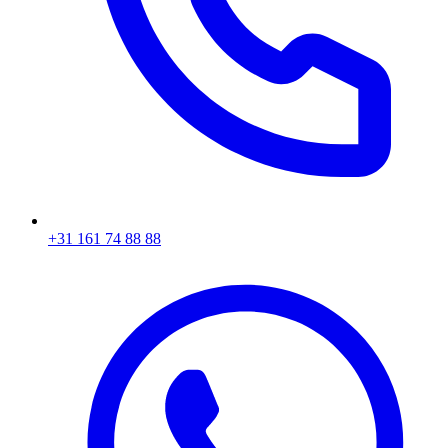
+31 161 74 88 88‬​​​​‌ ‍ ​‍​‍‌‍ ‌ ​‍‌‍‍‌‌‍‌ ‌‍‍‌‌‍ ‍​‍​‍​ ‍‍​‍​‍‌ ​ ‌‍​‌‌‍ ‍‌‍‍‌‌ ‌​‌ ‍‌​‍ ‍‌‍‍‌‌‍ ​‍​‍​‍ ​​‍​‍‌‍‍​‌ ​‍‌‍‌‌‌‍‌‍​‍​‍​ ‍‍​‍​‍‌‍‍​‌ ‌​‌ ‌​‌ ​​​ ‍‍​‍ ​‍ ‌‍ ​‌‍ ‌‍​ ‌‍​‌‌‍ ​‌‍‍​‌‍ ‌ ​ ‌ ‌​​ ‍‍​ ​ ​ ​ ​ ​ ​ ​ ​‍ ‌‍‍‌‌‍ ‍‌ ‌​‌‍‌‌‌‍ ‍‌ ‌​​‍ ‌‍‌‌‌‍‌​‌‍‍‌‌ ‌​​‍ ‌‍ ‌‌‍ ‌‍‌​‌‍‌‌​ ‌‌ ​​‌ ​‍‌‍‌‌‌ ​ ‌‍‌‌‌‍ ‍‌ ‌​‌‍​‌‌ ‌​‌‍‍‌‌‍ ‌‍ ‍​ ‍ ‌‍‍‌‌‍‌​​ ‌‌‍‌ ‌‍ ​‌‍ ‌‍​‍‌‍​‌‌‍ ​​ ‍ ‌ ‌​‌ ‍‌‌ ​​‌‍‌‌​ ‌‌‍‌ ‌‍ ​‌‍ ‌‍​‍‌‍​‌‌‍ ​​ ‍ ‌ ​​‌‍​‌‌ ‌​‌‍‍​​ ‌‌‍​ ‌‍ ‌‍ ‍‌ ‌​‌‍​‌‌‍​ ‌ ‌​​‍ ‍‌ ​​‌‍‍​‌‍ ‌‍ ‍‌‍‌‌​ ‌‍​‍‌‍​‌‌ ​ ‌‍‌‌‌‌‌‌‌ ​‍‌‍ ​​ ‌‌‍‍​‌ ‌​‌ ‌​‌ ​​​‍‌‌​ ​ ‌​​‌​‍‌‌​ ​‍‌​‌‍​‍‌‌​ ​‍‌​‌‍‌‍ ​‌‍ ‌‍​ ‌‍​‌‌‍ ​‌‍‍​‌‍ ‌ ​ ‌ ‌​​‍‌‌​ ​ ‌​​‌​ ​ ​ ​ ​ ​ ​ ​ ​‍‌‍‌‍‍‌‌‍‌​​ ‌‌‍‌ ‌‍ ​‌‍ ‌‍​‍‌‍​‌‌‍ ​​‍‌‍‌ ‌​‌ ‍‌‌ ​​‌‍‌‌​ ‌‌‍‌ ‌‍ ​‌‍ ‌‍​‍‌‍​‌‌‍ ​​‍‌‍‌ ​​‌‍​‌‌ ‌​‌‍‍​​ ‌‌‍​ ‌‍ ‌‍ ‍‌ ‌​‌‍​‌‌‍​ ‌ ‌​​‍ ‍‌ ​​‌‍‍​‌‍ ‌‍ ‍‌‍‌‌​‍‌‍‌ ​​‌‍‌‌‌ ​‍‌ ​ ‌ ​​‌‍‌‌‌‍​ ‌ ‌​‌‍‍‌‌ ‌‍‌‍‌‌​ ‌‌ ​​‌ ‌‌‌‍​‍‌‍ ​‌‍‍‌‌ ​ ‌‍‍​‌‍‌‌‌‍‌​​‍​‍‌ ‌