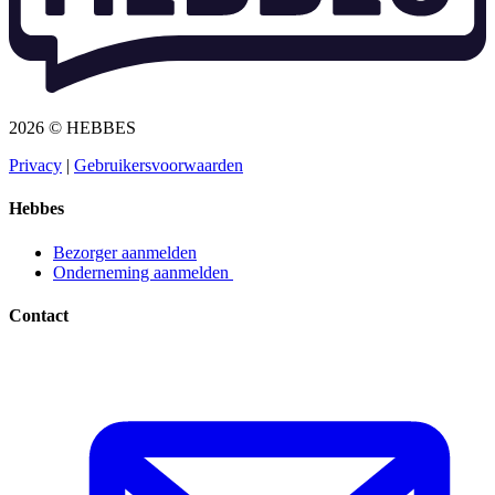
2026 © HEBBES
Privacy​​​​‌ ‍ ​‍​‍‌‍ ‌ ​‍‌‍‍‌‌‍‌ ‌‍‍‌‌‍ ‍​‍​‍​ ‍‍​‍​‍‌ ​ ‌‍​‌‌‍ ‍‌‍‍‌‌ ‌​‌ ‍‌​‍ ‍‌‍‍‌‌‍ ​‍​‍​‍ ​​‍​‍‌‍‍​‌ ​‍‌‍‌‌‌‍‌‍​‍​‍​ ‍‍​‍​‍‌‍‍​‌ ‌​‌ ‌​‌ ​​​ ‍‍​‍ ​‍ ‌‍ ​‌‍ ‌‍​ ‌‍​‌‌‍ ​‌‍‍​‌‍ ‌ ​ ‌ ‌​​ ‍‍​ ​ ​ ​ ​ ​ ​ ​ ​‍ ‌‍‍‌‌‍ ‍‌ ‌​‌‍‌‌‌‍ ‍‌ ‌​​‍ ‌‍‌‌‌‍‌​‌‍‍‌‌ ‌​​‍ ‌‍ ‌‌‍ ‌‍‌​‌‍‌‌​ ‌‌ ​​‌ ​‍‌‍‌‌‌ ​ ‌‍‌‌‌‍ ‍‌ ‌​‌‍​‌‌ ‌​‌‍‍‌‌‍ ‌‍ ‍​ ‍ ‌‍‍‌‌‍‌​​ ‌‌‍‌ ‌‍ ​‌‍ ‌‍​‍‌‍​‌‌‍ ​​ ‍ ‌ ‌​‌ ‍‌‌ ​​‌‍‌‌​ ‌‌‍‌ ‌‍ ​‌‍ ‌‍​‍‌‍​‌‌‍ ​​ ‍ ‌ ​​‌‍​‌‌ ‌​‌‍‍​​ ‌‌‍‌‍‌‍ ‌‍ ‌ ‌​‌‍‌‌‌ ​‍​‍ ‍‌‍ ​‌‍‌‌‌‍‌ ‌‍​‌‌‍ ​​‍‌‌​ ‌‌‌​​‍‌‌ ‌‍‍ ‌‍‌‌‌ ‍‌​‍‌‌​ ​ ‌​‌​​‍‌‌​ ​ ‌​‌​​‍‌‌​ ​‍​ ​‍​ ​‌​ ‍​‌‍‌‌​ ‌‍‌‍‌​‌‍‌‌‌‍‌‌​ ‌‍​ ​ ​ ‍‌​ ‌‌​ ‌​​‍‌‌​ ​‍​ ​‍​‍‌‌​ ‌‌‌​‌​​‍ ‍‌‍ ​‌‍​‌‌‍​‍‌‍‌‌‌‍ ​​ ‌‍​‍‌‍​‌‌ ​ ‌‍‌‌‌‌‌‌‌ ​‍‌‍ ​​ ‌‌‍‍​‌ ‌​‌ ‌​‌ ​​​‍‌‌​ ​ ‌​​‌​‍‌‌​ ​‍‌​‌‍​‍‌‌​ ​‍‌​‌‍‌‍ ​‌‍ ‌‍​ ‌‍​‌‌‍ ​‌‍‍​‌‍ ‌ ​ ‌ ‌​​‍‌‌​ ​ ‌​​‌​ ​ ​ ​ ​ ​ ​ ​ ​‍‌‍‌‍‍‌‌‍‌​​ ‌‌‍‌ ‌‍ ​‌‍ ‌‍​‍‌‍​‌‌‍ ​​‍‌‍‌ ‌​‌ ‍‌‌ ​​‌‍‌‌​ ‌‌‍‌ ‌‍ ​‌‍ ‌‍​‍‌‍​‌‌‍ ​​‍‌‍‌ ​​‌‍​‌‌ ‌​‌‍‍​​ ‌‌‍‌‍‌‍ ‌‍ ‌ ‌​‌‍‌‌‌ ​‍​‍ ‍‌‍ ​‌‍‌‌‌‍‌ ‌‍​‌‌‍ ​​‍‌‌​ ‌‌‌​​‍‌‌ ‌‍‍ ‌‍‌‌‌ ‍‌​‍‌‌​ ​ ‌​‌​​‍‌‌​ ​ ‌​‌​​‍‌‌​ ​‍​ ​‍​ ​‌​ ‍​‌‍‌‌​ ‌‍‌‍‌​‌‍‌‌‌‍‌‌​ ‌‍​ ​ ​ ‍‌​ ‌‌​ ‌​​‍‌‌​ ​‍​ ​‍​‍‌‌​ ‌‌‌​‌​​‍ ‍‌‍ ​‌‍​‌‌‍​‍‌‍‌‌‌‍ ​​‍‌‍‌ ​​‌‍‌‌‌ ​‍‌ ​ ‌ ​​‌‍‌‌‌‍​ ‌ ‌​‌‍‍‌‌ ‌‍‌‍‌‌​ ‌‌ ​​‌ ‌‌‌‍​‍‌‍ ​‌‍‍‌‌ ​ ‌‍‍​‌‍‌‌‌‍‌​​‍​‍‌ ‌
|
Gebruikersvoorwaarden​​​​‌ ‍ ​‍​‍‌‍ ‌ ​‍‌‍‍‌‌‍‌ ‌‍‍‌‌‍ ‍​‍​‍​ ‍‍​‍​‍‌ ​ ‌‍​‌‌‍ ‍‌‍‍‌‌ ‌​‌ ‍‌​‍ ‍‌‍‍‌‌‍ ​‍​‍​‍ ​​‍​‍‌‍‍​‌ ​‍‌‍‌‌‌‍‌‍​‍​‍​ ‍‍​‍​‍‌‍‍​‌ ‌​‌ ‌​‌ ​​​ ‍‍​‍ ​‍ ‌‍ ​‌‍ ‌‍​ ‌‍​‌‌‍ ​‌‍‍​‌‍ ‌ ​ ‌ ‌​​ ‍‍​ ​ ​ ​ ​ ​ ​ ​ ​‍ ‌‍‍‌‌‍ ‍‌ ‌​‌‍‌‌‌‍ ‍‌ ‌​​‍ ‌‍‌‌‌‍‌​‌‍‍‌‌ ‌​​‍ ‌‍ ‌‌‍ ‌‍‌​‌‍‌‌​ ‌‌ ​​‌ ​‍‌‍‌‌‌ ​ ‌‍‌‌‌‍ ‍‌ ‌​‌‍​‌‌ ‌​‌‍‍‌‌‍ ‌‍ ‍​ ‍ ‌‍‍‌‌‍‌​​ ‌‌‍‌ ‌‍ ​‌‍ ‌‍​‍‌‍​‌‌‍ ​​ ‍ ‌ ‌​‌ ‍‌‌ ​​‌‍‌‌​ ‌‌‍‌ ‌‍ ​‌‍ ‌‍​‍‌‍​‌‌‍ ​​ ‍ ‌ ​​‌‍​‌‌ ‌​‌‍‍​​ ‌‌‍‌‍‌‍ ‌‍ ‌ ‌​‌‍‌‌‌ ​‍​‍ ‍‌‍ ​‌‍‌‌‌‍‌ ‌‍​‌‌‍ ​​‍‌‌​ ‌‌‌​​‍‌‌ ‌‍‍ ‌‍‌‌‌ ‍‌​‍‌‌​ ​ ‌​‌​​‍‌‌​ ​ ‌​‌​​‍‌‌​ ​‍​ ​‍​ ​​‌‍​ ‌‍‌‍​ ‌‍​ ‌​‌‍‌​​ ​ ‌‍‌‌​ ​ ​ ​‌​ ‍‌​ ​‍​‍‌‌​ ​‍​ ​‍​‍‌‌​ ‌‌‌​‌​​‍ ‍‌‍ ​‌‍​‌‌‍​‍‌‍‌‌‌‍ ​​ ‌‍​‍‌‍​‌‌ ​ ‌‍‌‌‌‌‌‌‌ ​‍‌‍ ​​ ‌‌‍‍​‌ ‌​‌ ‌​‌ ​​​‍‌‌​ ​ ‌​​‌​‍‌‌​ ​‍‌​‌‍​‍‌‌​ ​‍‌​‌‍‌‍ ​‌‍ ‌‍​ ‌‍​‌‌‍ ​‌‍‍​‌‍ ‌ ​ ‌ ‌​​‍‌‌​ ​ ‌​​‌​ ​ ​ ​ ​ ​ ​ ​ ​‍‌‍‌‍‍‌‌‍‌​​ ‌‌‍‌ ‌‍ ​‌‍ ‌‍​‍‌‍​‌‌‍ ​​‍‌‍‌ ‌​‌ ‍‌‌ ​​‌‍‌‌​ ‌‌‍‌ ‌‍ ​‌‍ ‌‍​‍‌‍​‌‌‍ ​​‍‌‍‌ ​​‌‍​‌‌ ‌​‌‍‍​​ ‌‌‍‌‍‌‍ ‌‍ ‌ ‌​‌‍‌‌‌ ​‍​‍ ‍‌‍ ​‌‍‌‌‌‍‌ ‌‍​‌‌‍ ​​‍‌‌​ ‌‌‌​​‍‌‌ ‌‍‍ ‌‍‌‌‌ ‍‌​‍‌‌​ ​ ‌​‌​​‍‌‌​ ​ ‌​‌​​‍‌‌​ ​‍​ ​‍​ ​​‌‍​ ‌‍‌‍​ ‌‍​ ‌​‌‍‌​​ ​ ‌‍‌‌​ ​ ​ ​‌​ ‍‌​ ​‍​‍‌‌​ ​‍​ ​‍​‍‌‌​ ‌‌‌​‌​​‍ ‍‌‍ ​‌‍​‌‌‍​‍‌‍‌‌‌‍ ​​‍‌‍‌ ​​‌‍‌‌‌ ​‍‌ ​ ‌ ​​‌‍‌‌‌‍​ ‌ ‌​‌‍‍‌‌ ‌‍‌‍‌‌​ ‌‌ ​​‌ ‌‌‌‍​‍‌‍ ​‌‍‍‌‌ ​ ‌‍‍​‌‍‌‌‌‍‌​​‍​‍‌ ‌
Hebbes
Bezorger aanmelden​​​​‌ ‍ ​‍​‍‌‍ ‌ ​‍‌‍‍‌‌‍‌ ‌‍‍‌‌‍ ‍​‍​‍​ ‍‍​‍​‍‌ ​ ‌‍​‌‌‍ ‍‌‍‍‌‌ ‌​‌ ‍‌​‍ ‍‌‍‍‌‌‍ ​‍​‍​‍ ​​‍​‍‌‍‍​‌ ​‍‌‍‌‌‌‍‌‍​‍​‍​ ‍‍​‍​‍‌‍‍​‌ ‌​‌ ‌​‌ ​​​ ‍‍​‍ ​‍ ‌‍ ​‌‍ ‌‍​ ‌‍​‌‌‍ ​‌‍‍​‌‍ ‌ ​ ‌ ‌​​ ‍‍​ ​ ​ ​ ​ ​ ​ ​ ​‍ ‌‍‍‌‌‍ ‍‌ ‌​‌‍‌‌‌‍ ‍‌ ‌​​‍ ‌‍‌‌‌‍‌​‌‍‍‌‌ ‌​​‍ ‌‍ ‌‌‍ ‌‍‌​‌‍‌‌​ ‌‌ ​​‌ ​‍‌‍‌‌‌ ​ ‌‍‌‌‌‍ ‍‌ ‌​‌‍​‌‌ ‌​‌‍‍‌‌‍ ‌‍ ‍​ ‍ ‌‍‍‌‌‍‌​​ ‌‌‍‌ ‌‍ ​‌‍ ‌‍​‍‌‍​‌‌‍ ​​ ‍ ‌ ‌​‌ ‍‌‌ ​​‌‍‌‌​ ‌‌‍‌ ‌‍ ​‌‍ ‌‍​‍‌‍​‌‌‍ ​​ ‍ ‌ ​​‌‍​‌‌ ‌​‌‍‍​​ ‌‌‍‌‍‌‍ ‌‍ ‌ ‌​‌‍‌‌‌ ​‍​‍ ‍‌ ​​‌‍​‌‌‍‌ ‌‍‌‌‌ ​ ​‍‌‌​ ‌‌‌​​‍‌‌ ‌‍‍ ‌‍‌‌‌ ‍‌​‍‌‌​ ​ ‌​‌​​‍‌‌​ ​ ‌​‌​​‍‌‌​ ​‍​ ​‍​ ‌ ​ ​‌‌‍​‍‌‍​ ​ ‌‌​ ‌ ​ ​‌​ ​‍​ ‌​​ ​​‌‍‌‌​ ‍‌​‍‌‌​ ​‍​ ​‍​‍‌‌​ ‌‌‌​‌​​‍ ‍‌‍ ​‌‍​‌‌‍​‍‌‍‌‌‌‍ ​​ ‌‍​‍‌‍​‌‌ ​ ‌‍‌‌‌‌‌‌‌ ​‍‌‍ ​​ ‌‌‍‍​‌ ‌​‌ ‌​‌ ​​​‍‌‌​ ​ ‌​​‌​‍‌‌​ ​‍‌​‌‍​‍‌‌​ ​‍‌​‌‍‌‍ ​‌‍ ‌‍​ ‌‍​‌‌‍ ​‌‍‍​‌‍ ‌ ​ ‌ ‌​​‍‌‌​ ​ ‌​​‌​ ​ ​ ​ ​ ​ ​ ​ ​‍‌‍‌‍‍‌‌‍‌​​ ‌‌‍‌ ‌‍ ​‌‍ ‌‍​‍‌‍​‌‌‍ ​​‍‌‍‌ ‌​‌ ‍‌‌ ​​‌‍‌‌​ ‌‌‍‌ ‌‍ ​‌‍ ‌‍​‍‌‍​‌‌‍ ​​‍‌‍‌ ​​‌‍​‌‌ ‌​‌‍‍​​ ‌‌‍‌‍‌‍ ‌‍ ‌ ‌​‌‍‌‌‌ ​‍​‍ ‍‌ ​​‌‍​‌‌‍‌ ‌‍‌‌‌ ​ ​‍‌‌​ ‌‌‌​​‍‌‌ ‌‍‍ ‌‍‌‌‌ ‍‌​‍‌‌​ ​ ‌​‌​​‍‌‌​ ​ ‌​‌​​‍‌‌​ ​‍​ ​‍​ ‌ ​ ​‌‌‍​‍‌‍​ ​ ‌‌​ ‌ ​ ​‌​ ​‍​ ‌​​ ​​‌‍‌‌​ ‍‌​‍‌‌​ ​‍​ ​‍​‍‌‌​ ‌‌‌​‌​​‍ ‍‌‍ ​‌‍​‌‌‍​‍‌‍‌‌‌‍ ​​‍‌‍‌ ​​‌‍‌‌‌ ​‍‌ ​ ‌ ​​‌‍‌‌‌‍​ ‌ ‌​‌‍‍‌‌ ‌‍‌‍‌‌​ ‌‌ ​​‌ ‌‌‌‍​‍‌‍ ​‌‍‍‌‌ ​ ‌‍‍​‌‍‌‌‌‍‌​​‍​‍‌ ‌
Onderneming aanmelden ​​​​‌ ‍ ​‍​‍‌‍ ‌ ​‍‌‍‍‌‌‍‌ ‌‍‍‌‌‍ ‍​‍​‍​ ‍‍​‍​‍‌ ​ ‌‍​‌‌‍ ‍‌‍‍‌‌ ‌​‌ ‍‌​‍ ‍‌‍‍‌‌‍ ​‍​‍​‍ ​​‍​‍‌‍‍​‌ ​‍‌‍‌‌‌‍‌‍​‍​‍​ ‍‍​‍​‍‌‍‍​‌ ‌​‌ ‌​‌ ​​​ ‍‍​‍ ​‍ ‌‍ ​‌‍ ‌‍​ ‌‍​‌‌‍ ​‌‍‍​‌‍ ‌ ​ ‌ ‌​​ ‍‍​ ​ ​ ​ ​ ​ ​ ​ ​‍ ‌‍‍‌‌‍ ‍‌ ‌​‌‍‌‌‌‍ ‍‌ ‌​​‍ ‌‍‌‌‌‍‌​‌‍‍‌‌ ‌​​‍ ‌‍ ‌‌‍ ‌‍‌​‌‍‌‌​ ‌‌ ​​‌ ​‍‌‍‌‌‌ ​ ‌‍‌‌‌‍ ‍‌ ‌​‌‍​‌‌ ‌​‌‍‍‌‌‍ ‌‍ ‍​ ‍ ‌‍‍‌‌‍‌​​ ‌‌‍‌ ‌‍ ​‌‍ ‌‍​‍‌‍​‌‌‍ ​​ ‍ ‌ ‌​‌ ‍‌‌ ​​‌‍‌‌​ ‌‌‍‌ ‌‍ ​‌‍ ‌‍​‍‌‍​‌‌‍ ​​ ‍ ‌ ​​‌‍​‌‌ ‌​‌‍‍​​ ‌‌‍‌‍‌‍ ‌‍ ‌ ‌​‌‍‌‌‌ ​‍​‍ ‍‌ ​​‌‍​‌‌‍‌ ‌‍‌‌‌ ​ ​‍‌‌​ ‌‌‌​​‍‌‌ ‌‍‍ ‌‍‌‌‌ ‍‌​‍‌‌​ ​ ‌​‌​​‍‌‌​ ​ ‌​‌​​‍‌‌​ ​‍​ ​‍​ ‌ ​ ‌ ​ ‍‌​ ​ ​ ​‌‌‍​ ‌‍​‌​ ‌‍​ ​‌‌‍​‍​ ‌‍‌‍​ ​‍‌‌​ ​‍​ ​‍​‍‌‌​ ‌‌‌​‌​​‍ ‍‌‍ ​‌‍​‌‌‍​‍‌‍‌‌‌‍ ​​ ‌‍​‍‌‍​‌‌ ​ ‌‍‌‌‌‌‌‌‌ ​‍‌‍ ​​ ‌‌‍‍​‌ ‌​‌ ‌​‌ ​​​‍‌‌​ ​ ‌​​‌​‍‌‌​ ​‍‌​‌‍​‍‌‌​ ​‍‌​‌‍‌‍ ​‌‍ ‌‍​ ‌‍​‌‌‍ ​‌‍‍​‌‍ ‌ ​ ‌ ‌​​‍‌‌​ ​ ‌​​‌​ ​ ​ ​ ​ ​ ​ ​ ​‍‌‍‌‍‍‌‌‍‌​​ ‌‌‍‌ ‌‍ ​‌‍ ‌‍​‍‌‍​‌‌‍ ​​‍‌‍‌ ‌​‌ ‍‌‌ ​​‌‍‌‌​ ‌‌‍‌ ‌‍ ​‌‍ ‌‍​‍‌‍​‌‌‍ ​​‍‌‍‌ ​​‌‍​‌‌ ‌​‌‍‍​​ ‌‌‍‌‍‌‍ ‌‍ ‌ ‌​‌‍‌‌‌ ​‍​‍ ‍‌ ​​‌‍​‌‌‍‌ ‌‍‌‌‌ ​ ​‍‌‌​ ‌‌‌​​‍‌‌ ‌‍‍ ‌‍‌‌‌ ‍‌​‍‌‌​ ​ ‌​‌​​‍‌‌​ ​ ‌​‌​​‍‌‌​ ​‍​ ​‍​ ‌ ​ ‌ ​ ‍‌​ ​ ​ ​‌‌‍​ ‌‍​‌​ ‌‍​ ​‌‌‍​‍​ ‌‍‌‍​ ​‍‌‌​ ​‍​ ​‍​‍‌‌​ ‌‌‌​‌​​‍ ‍‌‍ ​‌‍​‌‌‍​‍‌‍‌‌‌‍ ​​‍‌‍‌ ​​‌‍‌‌‌ ​‍‌ ​ ‌ ​​‌‍‌‌‌‍​ ‌ ‌​‌‍‍‌‌ ‌‍‌‍‌‌​ ‌‌ ​​‌ ‌‌‌‍​‍‌‍ ​‌‍‍‌‌ ​ ‌‍‍​‌‍‌‌‌‍‌​​‍​‍‌ ‌
Contact