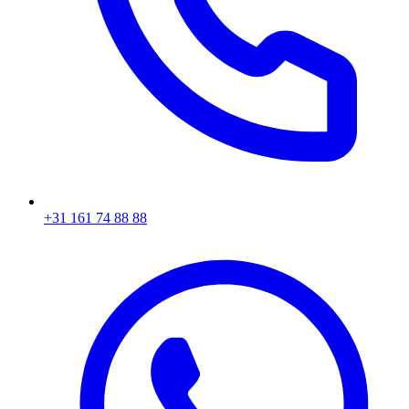
+31 161 74 88 88‬​​​​‌ ‍ ​‍​‍‌‍ ‌ ​‍‌‍‍‌‌‍‌ ‌‍‍‌‌‍ ‍​‍​‍​ ‍‍​‍​‍‌ ​ ‌‍​‌‌‍ ‍‌‍‍‌‌ ‌​‌ ‍‌​‍ ‍‌‍‍‌‌‍ ​‍​‍​‍ ​​‍​‍‌‍‍​‌ ​‍‌‍‌‌‌‍‌‍​‍​‍​ ‍‍​‍​‍‌‍‍​‌ ‌​‌ ‌​‌ ​​​ ‍‍​‍ ​‍ ‌‍ ​‌‍ ‌‍​ ‌‍​‌‌‍ ​‌‍‍​‌‍ ‌ ​ ‌ ‌​​ ‍‍​ ​ ​ ​ ​ ​ ​ ​ ​‍ ‌‍‍‌‌‍ ‍‌ ‌​‌‍‌‌‌‍ ‍‌ ‌​​‍ ‌‍‌‌‌‍‌​‌‍‍‌‌ ‌​​‍ ‌‍ ‌‌‍ ‌‍‌​‌‍‌‌​ ‌‌ ​​‌ ​‍‌‍‌‌‌ ​ ‌‍‌‌‌‍ ‍‌ ‌​‌‍​‌‌ ‌​‌‍‍‌‌‍ ‌‍ ‍​ ‍ ‌‍‍‌‌‍‌​​ ‌‌‍‌ ‌‍ ​‌‍ ‌‍​‍‌‍​‌‌‍ ​​ ‍ ‌ ‌​‌ ‍‌‌ ​​‌‍‌‌​ ‌‌‍‌ ‌‍ ​‌‍ ‌‍​‍‌‍​‌‌‍ ​​ ‍ ‌ ​​‌‍​‌‌ ‌​‌‍‍​​ ‌‌‍​ ‌‍ ‌‍ ‍‌ ‌​‌‍​‌‌‍​ ‌ ‌​​‍ ‍‌ ​​‌‍‍​‌‍ ‌‍ ‍‌‍‌‌​ ‌‍​‍‌‍​‌‌ ​ ‌‍‌‌‌‌‌‌‌ ​‍‌‍ ​​ ‌‌‍‍​‌ ‌​‌ ‌​‌ ​​​‍‌‌​ ​ ‌​​‌​‍‌‌​ ​‍‌​‌‍​‍‌‌​ ​‍‌​‌‍‌‍ ​‌‍ ‌‍​ ‌‍​‌‌‍ ​‌‍‍​‌‍ ‌ ​ ‌ ‌​​‍‌‌​ ​ ‌​​‌​ ​ ​ ​ ​ ​ ​ ​ ​‍‌‍‌‍‍‌‌‍‌​​ ‌‌‍‌ ‌‍ ​‌‍ ‌‍​‍‌‍​‌‌‍ ​​‍‌‍‌ ‌​‌ ‍‌‌ ​​‌‍‌‌​ ‌‌‍‌ ‌‍ ​‌‍ ‌‍​‍‌‍​‌‌‍ ​​‍‌‍‌ ​​‌‍​‌‌ ‌​‌‍‍​​ ‌‌‍​ ‌‍ ‌‍ ‍‌ ‌​‌‍​‌‌‍​ ‌ ‌​​‍ ‍‌ ​​‌‍‍​‌‍ ‌‍ ‍‌‍‌‌​‍‌‍‌ ​​‌‍‌‌‌ ​‍‌ ​ ‌ ​​‌‍‌‌‌‍​ ‌ ‌​‌‍‍‌‌ ‌‍‌‍‌‌​ ‌‌ ​​‌ ‌‌‌‍​‍‌‍ ​‌‍‍‌‌ ​ ‌‍‍​‌‍‌‌‌‍‌​​‍​‍‌ ‌