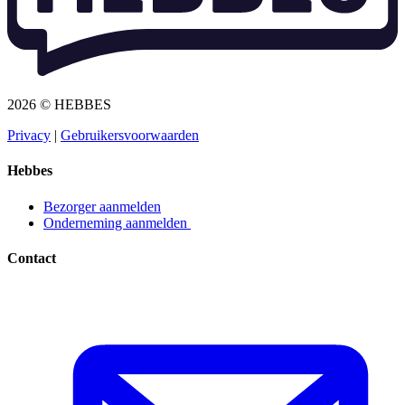
2026 © HEBBES
Privacy​​​​‌ ‍ ​‍​‍‌‍ ‌ ​‍‌‍‍‌‌‍‌ ‌‍‍‌‌‍ ‍​‍​‍​ ‍‍​‍​‍‌ ​ ‌‍​‌‌‍ ‍‌‍‍‌‌ ‌​‌ ‍‌​‍ ‍‌‍‍‌‌‍ ​‍​‍​‍ ​​‍​‍‌‍‍​‌ ​‍‌‍‌‌‌‍‌‍​‍​‍​ ‍‍​‍​‍‌‍‍​‌ ‌​‌ ‌​‌ ​​​ ‍‍​‍ ​‍ ‌‍ ​‌‍ ‌‍​ ‌‍​‌‌‍ ​‌‍‍​‌‍ ‌ ​ ‌ ‌​​ ‍‍​ ​ ​ ​ ​ ​ ​ ​ ​‍ ‌‍‍‌‌‍ ‍‌ ‌​‌‍‌‌‌‍ ‍‌ ‌​​‍ ‌‍‌‌‌‍‌​‌‍‍‌‌ ‌​​‍ ‌‍ ‌‌‍ ‌‍‌​‌‍‌‌​ ‌‌ ​​‌ ​‍‌‍‌‌‌ ​ ‌‍‌‌‌‍ ‍‌ ‌​‌‍​‌‌ ‌​‌‍‍‌‌‍ ‌‍ ‍​ ‍ ‌‍‍‌‌‍‌​​ ‌‌‍‌ ‌‍ ​‌‍ ‌‍​‍‌‍​‌‌‍ ​​ ‍ ‌ ‌​‌ ‍‌‌ ​​‌‍‌‌​ ‌‌‍‌ ‌‍ ​‌‍ ‌‍​‍‌‍​‌‌‍ ​​ ‍ ‌ ​​‌‍​‌‌ ‌​‌‍‍​​ ‌‌‍‌‍‌‍ ‌‍ ‌ ‌​‌‍‌‌‌ ​‍​‍ ‍‌‍ ​‌‍‌‌‌‍‌ ‌‍​‌‌‍ ​​‍‌‌​ ‌‌‌​​‍‌‌ ‌‍‍ ‌‍‌‌‌ ‍‌​‍‌‌​ ​ ‌​‌​​‍‌‌​ ​ ‌​‌​​‍‌‌​ ​‍​ ​‍​ ​‌​ ‍​‌‍‌‌​ ‌‍‌‍‌​‌‍‌‌‌‍‌‌​ ‌‍​ ​ ​ ‍‌​ ‌‌​ ‌​​‍‌‌​ ​‍​ ​‍​‍‌‌​ ‌‌‌​‌​​‍ ‍‌‍ ​‌‍​‌‌‍​‍‌‍‌‌‌‍ ​​ ‌‍​‍‌‍​‌‌ ​ ‌‍‌‌‌‌‌‌‌ ​‍‌‍ ​​ ‌‌‍‍​‌ ‌​‌ ‌​‌ ​​​‍‌‌​ ​ ‌​​‌​‍‌‌​ ​‍‌​‌‍​‍‌‌​ ​‍‌​‌‍‌‍ ​‌‍ ‌‍​ ‌‍​‌‌‍ ​‌‍‍​‌‍ ‌ ​ ‌ ‌​​‍‌‌​ ​ ‌​​‌​ ​ ​ ​ ​ ​ ​ ​ ​‍‌‍‌‍‍‌‌‍‌​​ ‌‌‍‌ ‌‍ ​‌‍ ‌‍​‍‌‍​‌‌‍ ​​‍‌‍‌ ‌​‌ ‍‌‌ ​​‌‍‌‌​ ‌‌‍‌ ‌‍ ​‌‍ ‌‍​‍‌‍​‌‌‍ ​​‍‌‍‌ ​​‌‍​‌‌ ‌​‌‍‍​​ ‌‌‍‌‍‌‍ ‌‍ ‌ ‌​‌‍‌‌‌ ​‍​‍ ‍‌‍ ​‌‍‌‌‌‍‌ ‌‍​‌‌‍ ​​‍‌‌​ ‌‌‌​​‍‌‌ ‌‍‍ ‌‍‌‌‌ ‍‌​‍‌‌​ ​ ‌​‌​​‍‌‌​ ​ ‌​‌​​‍‌‌​ ​‍​ ​‍​ ​‌​ ‍​‌‍‌‌​ ‌‍‌‍‌​‌‍‌‌‌‍‌‌​ ‌‍​ ​ ​ ‍‌​ ‌‌​ ‌​​‍‌‌​ ​‍​ ​‍​‍‌‌​ ‌‌‌​‌​​‍ ‍‌‍ ​‌‍​‌‌‍​‍‌‍‌‌‌‍ ​​‍‌‍‌ ​​‌‍‌‌‌ ​‍‌ ​ ‌ ​​‌‍‌‌‌‍​ ‌ ‌​‌‍‍‌‌ ‌‍‌‍‌‌​ ‌‌ ​​‌ ‌‌‌‍​‍‌‍ ​‌‍‍‌‌ ​ ‌‍‍​‌‍‌‌‌‍‌​​‍​‍‌ ‌
|
Gebruikersvoorwaarden​​​​‌ ‍ ​‍​‍‌‍ ‌ ​‍‌‍‍‌‌‍‌ ‌‍‍‌‌‍ ‍​‍​‍​ ‍‍​‍​‍‌ ​ ‌‍​‌‌‍ ‍‌‍‍‌‌ ‌​‌ ‍‌​‍ ‍‌‍‍‌‌‍ ​‍​‍​‍ ​​‍​‍‌‍‍​‌ ​‍‌‍‌‌‌‍‌‍​‍​‍​ ‍‍​‍​‍‌‍‍​‌ ‌​‌ ‌​‌ ​​​ ‍‍​‍ ​‍ ‌‍ ​‌‍ ‌‍​ ‌‍​‌‌‍ ​‌‍‍​‌‍ ‌ ​ ‌ ‌​​ ‍‍​ ​ ​ ​ ​ ​ ​ ​ ​‍ ‌‍‍‌‌‍ ‍‌ ‌​‌‍‌‌‌‍ ‍‌ ‌​​‍ ‌‍‌‌‌‍‌​‌‍‍‌‌ ‌​​‍ ‌‍ ‌‌‍ ‌‍‌​‌‍‌‌​ ‌‌ ​​‌ ​‍‌‍‌‌‌ ​ ‌‍‌‌‌‍ ‍‌ ‌​‌‍​‌‌ ‌​‌‍‍‌‌‍ ‌‍ ‍​ ‍ ‌‍‍‌‌‍‌​​ ‌‌‍‌ ‌‍ ​‌‍ ‌‍​‍‌‍​‌‌‍ ​​ ‍ ‌ ‌​‌ ‍‌‌ ​​‌‍‌‌​ ‌‌‍‌ ‌‍ ​‌‍ ‌‍​‍‌‍​‌‌‍ ​​ ‍ ‌ ​​‌‍​‌‌ ‌​‌‍‍​​ ‌‌‍‌‍‌‍ ‌‍ ‌ ‌​‌‍‌‌‌ ​‍​‍ ‍‌‍ ​‌‍‌‌‌‍‌ ‌‍​‌‌‍ ​​‍‌‌​ ‌‌‌​​‍‌‌ ‌‍‍ ‌‍‌‌‌ ‍‌​‍‌‌​ ​ ‌​‌​​‍‌‌​ ​ ‌​‌​​‍‌‌​ ​‍​ ​‍​ ​​‌‍​ ‌‍‌‍​ ‌‍​ ‌​‌‍‌​​ ​ ‌‍‌‌​ ​ ​ ​‌​ ‍‌​ ​‍​‍‌‌​ ​‍​ ​‍​‍‌‌​ ‌‌‌​‌​​‍ ‍‌‍ ​‌‍​‌‌‍​‍‌‍‌‌‌‍ ​​ ‌‍​‍‌‍​‌‌ ​ ‌‍‌‌‌‌‌‌‌ ​‍‌‍ ​​ ‌‌‍‍​‌ ‌​‌ ‌​‌ ​​​‍‌‌​ ​ ‌​​‌​‍‌‌​ ​‍‌​‌‍​‍‌‌​ ​‍‌​‌‍‌‍ ​‌‍ ‌‍​ ‌‍​‌‌‍ ​‌‍‍​‌‍ ‌ ​ ‌ ‌​​‍‌‌​ ​ ‌​​‌​ ​ ​ ​ ​ ​ ​ ​ ​‍‌‍‌‍‍‌‌‍‌​​ ‌‌‍‌ ‌‍ ​‌‍ ‌‍​‍‌‍​‌‌‍ ​​‍‌‍‌ ‌​‌ ‍‌‌ ​​‌‍‌‌​ ‌‌‍‌ ‌‍ ​‌‍ ‌‍​‍‌‍​‌‌‍ ​​‍‌‍‌ ​​‌‍​‌‌ ‌​‌‍‍​​ ‌‌‍‌‍‌‍ ‌‍ ‌ ‌​‌‍‌‌‌ ​‍​‍ ‍‌‍ ​‌‍‌‌‌‍‌ ‌‍​‌‌‍ ​​‍‌‌​ ‌‌‌​​‍‌‌ ‌‍‍ ‌‍‌‌‌ ‍‌​‍‌‌​ ​ ‌​‌​​‍‌‌​ ​ ‌​‌​​‍‌‌​ ​‍​ ​‍​ ​​‌‍​ ‌‍‌‍​ ‌‍​ ‌​‌‍‌​​ ​ ‌‍‌‌​ ​ ​ ​‌​ ‍‌​ ​‍​‍‌‌​ ​‍​ ​‍​‍‌‌​ ‌‌‌​‌​​‍ ‍‌‍ ​‌‍​‌‌‍​‍‌‍‌‌‌‍ ​​‍‌‍‌ ​​‌‍‌‌‌ ​‍‌ ​ ‌ ​​‌‍‌‌‌‍​ ‌ ‌​‌‍‍‌‌ ‌‍‌‍‌‌​ ‌‌ ​​‌ ‌‌‌‍​‍‌‍ ​‌‍‍‌‌ ​ ‌‍‍​‌‍‌‌‌‍‌​​‍​‍‌ ‌
Hebbes
Bezorger aanmelden​​​​‌ ‍ ​‍​‍‌‍ ‌ ​‍‌‍‍‌‌‍‌ ‌‍‍‌‌‍ ‍​‍​‍​ ‍‍​‍​‍‌ ​ ‌‍​‌‌‍ ‍‌‍‍‌‌ ‌​‌ ‍‌​‍ ‍‌‍‍‌‌‍ ​‍​‍​‍ ​​‍​‍‌‍‍​‌ ​‍‌‍‌‌‌‍‌‍​‍​‍​ ‍‍​‍​‍‌‍‍​‌ ‌​‌ ‌​‌ ​​​ ‍‍​‍ ​‍ ‌‍ ​‌‍ ‌‍​ ‌‍​‌‌‍ ​‌‍‍​‌‍ ‌ ​ ‌ ‌​​ ‍‍​ ​ ​ ​ ​ ​ ​ ​ ​‍ ‌‍‍‌‌‍ ‍‌ ‌​‌‍‌‌‌‍ ‍‌ ‌​​‍ ‌‍‌‌‌‍‌​‌‍‍‌‌ ‌​​‍ ‌‍ ‌‌‍ ‌‍‌​‌‍‌‌​ ‌‌ ​​‌ ​‍‌‍‌‌‌ ​ ‌‍‌‌‌‍ ‍‌ ‌​‌‍​‌‌ ‌​‌‍‍‌‌‍ ‌‍ ‍​ ‍ ‌‍‍‌‌‍‌​​ ‌‌‍‌ ‌‍ ​‌‍ ‌‍​‍‌‍​‌‌‍ ​​ ‍ ‌ ‌​‌ ‍‌‌ ​​‌‍‌‌​ ‌‌‍‌ ‌‍ ​‌‍ ‌‍​‍‌‍​‌‌‍ ​​ ‍ ‌ ​​‌‍​‌‌ ‌​‌‍‍​​ ‌‌‍‌‍‌‍ ‌‍ ‌ ‌​‌‍‌‌‌ ​‍​‍ ‍‌ ​​‌‍​‌‌‍‌ ‌‍‌‌‌ ​ ​‍‌‌​ ‌‌‌​​‍‌‌ ‌‍‍ ‌‍‌‌‌ ‍‌​‍‌‌​ ​ ‌​‌​​‍‌‌​ ​ ‌​‌​​‍‌‌​ ​‍​ ​‍​ ‌ ​ ​‌‌‍​‍‌‍​ ​ ‌‌​ ‌ ​ ​‌​ ​‍​ ‌​​ ​​‌‍‌‌​ ‍‌​‍‌‌​ ​‍​ ​‍​‍‌‌​ ‌‌‌​‌​​‍ ‍‌‍ ​‌‍​‌‌‍​‍‌‍‌‌‌‍ ​​ ‌‍​‍‌‍​‌‌ ​ ‌‍‌‌‌‌‌‌‌ ​‍‌‍ ​​ ‌‌‍‍​‌ ‌​‌ ‌​‌ ​​​‍‌‌​ ​ ‌​​‌​‍‌‌​ ​‍‌​‌‍​‍‌‌​ ​‍‌​‌‍‌‍ ​‌‍ ‌‍​ ‌‍​‌‌‍ ​‌‍‍​‌‍ ‌ ​ ‌ ‌​​‍‌‌​ ​ ‌​​‌​ ​ ​ ​ ​ ​ ​ ​ ​‍‌‍‌‍‍‌‌‍‌​​ ‌‌‍‌ ‌‍ ​‌‍ ‌‍​‍‌‍​‌‌‍ ​​‍‌‍‌ ‌​‌ ‍‌‌ ​​‌‍‌‌​ ‌‌‍‌ ‌‍ ​‌‍ ‌‍​‍‌‍​‌‌‍ ​​‍‌‍‌ ​​‌‍​‌‌ ‌​‌‍‍​​ ‌‌‍‌‍‌‍ ‌‍ ‌ ‌​‌‍‌‌‌ ​‍​‍ ‍‌ ​​‌‍​‌‌‍‌ ‌‍‌‌‌ ​ ​‍‌‌​ ‌‌‌​​‍‌‌ ‌‍‍ ‌‍‌‌‌ ‍‌​‍‌‌​ ​ ‌​‌​​‍‌‌​ ​ ‌​‌​​‍‌‌​ ​‍​ ​‍​ ‌ ​ ​‌‌‍​‍‌‍​ ​ ‌‌​ ‌ ​ ​‌​ ​‍​ ‌​​ ​​‌‍‌‌​ ‍‌​‍‌‌​ ​‍​ ​‍​‍‌‌​ ‌‌‌​‌​​‍ ‍‌‍ ​‌‍​‌‌‍​‍‌‍‌‌‌‍ ​​‍‌‍‌ ​​‌‍‌‌‌ ​‍‌ ​ ‌ ​​‌‍‌‌‌‍​ ‌ ‌​‌‍‍‌‌ ‌‍‌‍‌‌​ ‌‌ ​​‌ ‌‌‌‍​‍‌‍ ​‌‍‍‌‌ ​ ‌‍‍​‌‍‌‌‌‍‌​​‍​‍‌ ‌
Onderneming aanmelden ​​​​‌ ‍ ​‍​‍‌‍ ‌ ​‍‌‍‍‌‌‍‌ ‌‍‍‌‌‍ ‍​‍​‍​ ‍‍​‍​‍‌ ​ ‌‍​‌‌‍ ‍‌‍‍‌‌ ‌​‌ ‍‌​‍ ‍‌‍‍‌‌‍ ​‍​‍​‍ ​​‍​‍‌‍‍​‌ ​‍‌‍‌‌‌‍‌‍​‍​‍​ ‍‍​‍​‍‌‍‍​‌ ‌​‌ ‌​‌ ​​​ ‍‍​‍ ​‍ ‌‍ ​‌‍ ‌‍​ ‌‍​‌‌‍ ​‌‍‍​‌‍ ‌ ​ ‌ ‌​​ ‍‍​ ​ ​ ​ ​ ​ ​ ​ ​‍ ‌‍‍‌‌‍ ‍‌ ‌​‌‍‌‌‌‍ ‍‌ ‌​​‍ ‌‍‌‌‌‍‌​‌‍‍‌‌ ‌​​‍ ‌‍ ‌‌‍ ‌‍‌​‌‍‌‌​ ‌‌ ​​‌ ​‍‌‍‌‌‌ ​ ‌‍‌‌‌‍ ‍‌ ‌​‌‍​‌‌ ‌​‌‍‍‌‌‍ ‌‍ ‍​ ‍ ‌‍‍‌‌‍‌​​ ‌‌‍‌ ‌‍ ​‌‍ ‌‍​‍‌‍​‌‌‍ ​​ ‍ ‌ ‌​‌ ‍‌‌ ​​‌‍‌‌​ ‌‌‍‌ ‌‍ ​‌‍ ‌‍​‍‌‍​‌‌‍ ​​ ‍ ‌ ​​‌‍​‌‌ ‌​‌‍‍​​ ‌‌‍‌‍‌‍ ‌‍ ‌ ‌​‌‍‌‌‌ ​‍​‍ ‍‌ ​​‌‍​‌‌‍‌ ‌‍‌‌‌ ​ ​‍‌‌​ ‌‌‌​​‍‌‌ ‌‍‍ ‌‍‌‌‌ ‍‌​‍‌‌​ ​ ‌​‌​​‍‌‌​ ​ ‌​‌​​‍‌‌​ ​‍​ ​‍​ ‌ ​ ‌ ​ ‍‌​ ​ ​ ​‌‌‍​ ‌‍​‌​ ‌‍​ ​‌‌‍​‍​ ‌‍‌‍​ ​‍‌‌​ ​‍​ ​‍​‍‌‌​ ‌‌‌​‌​​‍ ‍‌‍ ​‌‍​‌‌‍​‍‌‍‌‌‌‍ ​​ ‌‍​‍‌‍​‌‌ ​ ‌‍‌‌‌‌‌‌‌ ​‍‌‍ ​​ ‌‌‍‍​‌ ‌​‌ ‌​‌ ​​​‍‌‌​ ​ ‌​​‌​‍‌‌​ ​‍‌​‌‍​‍‌‌​ ​‍‌​‌‍‌‍ ​‌‍ ‌‍​ ‌‍​‌‌‍ ​‌‍‍​‌‍ ‌ ​ ‌ ‌​​‍‌‌​ ​ ‌​​‌​ ​ ​ ​ ​ ​ ​ ​ ​‍‌‍‌‍‍‌‌‍‌​​ ‌‌‍‌ ‌‍ ​‌‍ ‌‍​‍‌‍​‌‌‍ ​​‍‌‍‌ ‌​‌ ‍‌‌ ​​‌‍‌‌​ ‌‌‍‌ ‌‍ ​‌‍ ‌‍​‍‌‍​‌‌‍ ​​‍‌‍‌ ​​‌‍​‌‌ ‌​‌‍‍​​ ‌‌‍‌‍‌‍ ‌‍ ‌ ‌​‌‍‌‌‌ ​‍​‍ ‍‌ ​​‌‍​‌‌‍‌ ‌‍‌‌‌ ​ ​‍‌‌​ ‌‌‌​​‍‌‌ ‌‍‍ ‌‍‌‌‌ ‍‌​‍‌‌​ ​ ‌​‌​​‍‌‌​ ​ ‌​‌​​‍‌‌​ ​‍​ ​‍​ ‌ ​ ‌ ​ ‍‌​ ​ ​ ​‌‌‍​ ‌‍​‌​ ‌‍​ ​‌‌‍​‍​ ‌‍‌‍​ ​‍‌‌​ ​‍​ ​‍​‍‌‌​ ‌‌‌​‌​​‍ ‍‌‍ ​‌‍​‌‌‍​‍‌‍‌‌‌‍ ​​‍‌‍‌ ​​‌‍‌‌‌ ​‍‌ ​ ‌ ​​‌‍‌‌‌‍​ ‌ ‌​‌‍‍‌‌ ‌‍‌‍‌‌​ ‌‌ ​​‌ ‌‌‌‍​‍‌‍ ​‌‍‍‌‌ ​ ‌‍‍​‌‍‌‌‌‍‌​​‍​‍‌ ‌
Contact