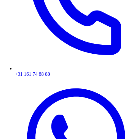
+31 161 74 88 88‬​​​​‌ ‍ ​‍​‍‌‍ ‌ ​‍‌‍‍‌‌‍‌ ‌‍‍‌‌‍ ‍​‍​‍​ ‍‍​‍​‍‌ ​ ‌‍​‌‌‍ ‍‌‍‍‌‌ ‌​‌ ‍‌​‍ ‍‌‍‍‌‌‍ ​‍​‍​‍ ​​‍​‍‌‍‍​‌ ​‍‌‍‌‌‌‍‌‍​‍​‍​ ‍‍​‍​‍‌‍‍​‌ ‌​‌ ‌​‌ ​​​ ‍‍​‍ ​‍ ‌‍ ​‌‍ ‌‍​ ‌‍​‌‌‍ ​‌‍‍​‌‍ ‌ ​ ‌ ‌​​ ‍‍​ ​ ​ ​ ​ ​ ​ ​ ​‍ ‌‍‍‌‌‍ ‍‌ ‌​‌‍‌‌‌‍ ‍‌ ‌​​‍ ‌‍‌‌‌‍‌​‌‍‍‌‌ ‌​​‍ ‌‍ ‌‌‍ ‌‍‌​‌‍‌‌​ ‌‌ ​​‌ ​‍‌‍‌‌‌ ​ ‌‍‌‌‌‍ ‍‌ ‌​‌‍​‌‌ ‌​‌‍‍‌‌‍ ‌‍ ‍​ ‍ ‌‍‍‌‌‍‌​​ ‌‌‍‌ ‌‍ ​‌‍ ‌‍​‍‌‍​‌‌‍ ​​ ‍ ‌ ‌​‌ ‍‌‌ ​​‌‍‌‌​ ‌‌‍‌ ‌‍ ​‌‍ ‌‍​‍‌‍​‌‌‍ ​​ ‍ ‌ ​​‌‍​‌‌ ‌​‌‍‍​​ ‌‌‍​ ‌‍ ‌‍ ‍‌ ‌​‌‍​‌‌‍​ ‌ ‌​​‍ ‍‌ ​​‌‍‍​‌‍ ‌‍ ‍‌‍‌‌​ ‌‍​‍‌‍​‌‌ ​ ‌‍‌‌‌‌‌‌‌ ​‍‌‍ ​​ ‌‌‍‍​‌ ‌​‌ ‌​‌ ​​​‍‌‌​ ​ ‌​​‌​‍‌‌​ ​‍‌​‌‍​‍‌‌​ ​‍‌​‌‍‌‍ ​‌‍ ‌‍​ ‌‍​‌‌‍ ​‌‍‍​‌‍ ‌ ​ ‌ ‌​​‍‌‌​ ​ ‌​​‌​ ​ ​ ​ ​ ​ ​ ​ ​‍‌‍‌‍‍‌‌‍‌​​ ‌‌‍‌ ‌‍ ​‌‍ ‌‍​‍‌‍​‌‌‍ ​​‍‌‍‌ ‌​‌ ‍‌‌ ​​‌‍‌‌​ ‌‌‍‌ ‌‍ ​‌‍ ‌‍​‍‌‍​‌‌‍ ​​‍‌‍‌ ​​‌‍​‌‌ ‌​‌‍‍​​ ‌‌‍​ ‌‍ ‌‍ ‍‌ ‌​‌‍​‌‌‍​ ‌ ‌​​‍ ‍‌ ​​‌‍‍​‌‍ ‌‍ ‍‌‍‌‌​‍‌‍‌ ​​‌‍‌‌‌ ​‍‌ ​ ‌ ​​‌‍‌‌‌‍​ ‌ ‌​‌‍‍‌‌ ‌‍‌‍‌‌​ ‌‌ ​​‌ ‌‌‌‍​‍‌‍ ​‌‍‍‌‌ ​ ‌‍‍​‌‍‌‌‌‍‌​​‍​‍‌ ‌