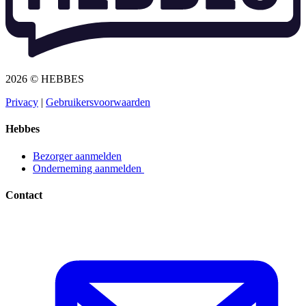
2026 © HEBBES
Privacy​​​​‌ ‍ ​‍​‍‌‍ ‌ ​‍‌‍‍‌‌‍‌ ‌‍‍‌‌‍ ‍​‍​‍​ ‍‍​‍​‍‌ ​ ‌‍​‌‌‍ ‍‌‍‍‌‌ ‌​‌ ‍‌​‍ ‍‌‍‍‌‌‍ ​‍​‍​‍ ​​‍​‍‌‍‍​‌ ​‍‌‍‌‌‌‍‌‍​‍​‍​ ‍‍​‍​‍‌‍‍​‌ ‌​‌ ‌​‌ ​​​ ‍‍​‍ ​‍ ‌‍ ​‌‍ ‌‍​ ‌‍​‌‌‍ ​‌‍‍​‌‍ ‌ ​ ‌ ‌​​ ‍‍​ ​ ​ ​ ​ ​ ​ ​ ​‍ ‌‍‍‌‌‍ ‍‌ ‌​‌‍‌‌‌‍ ‍‌ ‌​​‍ ‌‍‌‌‌‍‌​‌‍‍‌‌ ‌​​‍ ‌‍ ‌‌‍ ‌‍‌​‌‍‌‌​ ‌‌ ​​‌ ​‍‌‍‌‌‌ ​ ‌‍‌‌‌‍ ‍‌ ‌​‌‍​‌‌ ‌​‌‍‍‌‌‍ ‌‍ ‍​ ‍ ‌‍‍‌‌‍‌​​ ‌‌‍‌ ‌‍ ​‌‍ ‌‍​‍‌‍​‌‌‍ ​​ ‍ ‌ ‌​‌ ‍‌‌ ​​‌‍‌‌​ ‌‌‍‌ ‌‍ ​‌‍ ‌‍​‍‌‍​‌‌‍ ​​ ‍ ‌ ​​‌‍​‌‌ ‌​‌‍‍​​ ‌‌‍‌‍‌‍ ‌‍ ‌ ‌​‌‍‌‌‌ ​‍​‍ ‍‌‍ ​‌‍‌‌‌‍‌ ‌‍​‌‌‍ ​​‍‌‌​ ‌‌‌​​‍‌‌ ‌‍‍ ‌‍‌‌‌ ‍‌​‍‌‌​ ​ ‌​‌​​‍‌‌​ ​ ‌​‌​​‍‌‌​ ​‍​ ​‍​ ​‌​ ‍​‌‍‌‌​ ‌‍‌‍‌​‌‍‌‌‌‍‌‌​ ‌‍​ ​ ​ ‍‌​ ‌‌​ ‌​​‍‌‌​ ​‍​ ​‍​‍‌‌​ ‌‌‌​‌​​‍ ‍‌‍ ​‌‍​‌‌‍​‍‌‍‌‌‌‍ ​​ ‌‍​‍‌‍​‌‌ ​ ‌‍‌‌‌‌‌‌‌ ​‍‌‍ ​​ ‌‌‍‍​‌ ‌​‌ ‌​‌ ​​​‍‌‌​ ​ ‌​​‌​‍‌‌​ ​‍‌​‌‍​‍‌‌​ ​‍‌​‌‍‌‍ ​‌‍ ‌‍​ ‌‍​‌‌‍ ​‌‍‍​‌‍ ‌ ​ ‌ ‌​​‍‌‌​ ​ ‌​​‌​ ​ ​ ​ ​ ​ ​ ​ ​‍‌‍‌‍‍‌‌‍‌​​ ‌‌‍‌ ‌‍ ​‌‍ ‌‍​‍‌‍​‌‌‍ ​​‍‌‍‌ ‌​‌ ‍‌‌ ​​‌‍‌‌​ ‌‌‍‌ ‌‍ ​‌‍ ‌‍​‍‌‍​‌‌‍ ​​‍‌‍‌ ​​‌‍​‌‌ ‌​‌‍‍​​ ‌‌‍‌‍‌‍ ‌‍ ‌ ‌​‌‍‌‌‌ ​‍​‍ ‍‌‍ ​‌‍‌‌‌‍‌ ‌‍​‌‌‍ ​​‍‌‌​ ‌‌‌​​‍‌‌ ‌‍‍ ‌‍‌‌‌ ‍‌​‍‌‌​ ​ ‌​‌​​‍‌‌​ ​ ‌​‌​​‍‌‌​ ​‍​ ​‍​ ​‌​ ‍​‌‍‌‌​ ‌‍‌‍‌​‌‍‌‌‌‍‌‌​ ‌‍​ ​ ​ ‍‌​ ‌‌​ ‌​​‍‌‌​ ​‍​ ​‍​‍‌‌​ ‌‌‌​‌​​‍ ‍‌‍ ​‌‍​‌‌‍​‍‌‍‌‌‌‍ ​​‍‌‍‌ ​​‌‍‌‌‌ ​‍‌ ​ ‌ ​​‌‍‌‌‌‍​ ‌ ‌​‌‍‍‌‌ ‌‍‌‍‌‌​ ‌‌ ​​‌ ‌‌‌‍​‍‌‍ ​‌‍‍‌‌ ​ ‌‍‍​‌‍‌‌‌‍‌​​‍​‍‌ ‌
|
Gebruikersvoorwaarden​​​​‌ ‍ ​‍​‍‌‍ ‌ ​‍‌‍‍‌‌‍‌ ‌‍‍‌‌‍ ‍​‍​‍​ ‍‍​‍​‍‌ ​ ‌‍​‌‌‍ ‍‌‍‍‌‌ ‌​‌ ‍‌​‍ ‍‌‍‍‌‌‍ ​‍​‍​‍ ​​‍​‍‌‍‍​‌ ​‍‌‍‌‌‌‍‌‍​‍​‍​ ‍‍​‍​‍‌‍‍​‌ ‌​‌ ‌​‌ ​​​ ‍‍​‍ ​‍ ‌‍ ​‌‍ ‌‍​ ‌‍​‌‌‍ ​‌‍‍​‌‍ ‌ ​ ‌ ‌​​ ‍‍​ ​ ​ ​ ​ ​ ​ ​ ​‍ ‌‍‍‌‌‍ ‍‌ ‌​‌‍‌‌‌‍ ‍‌ ‌​​‍ ‌‍‌‌‌‍‌​‌‍‍‌‌ ‌​​‍ ‌‍ ‌‌‍ ‌‍‌​‌‍‌‌​ ‌‌ ​​‌ ​‍‌‍‌‌‌ ​ ‌‍‌‌‌‍ ‍‌ ‌​‌‍​‌‌ ‌​‌‍‍‌‌‍ ‌‍ ‍​ ‍ ‌‍‍‌‌‍‌​​ ‌‌‍‌ ‌‍ ​‌‍ ‌‍​‍‌‍​‌‌‍ ​​ ‍ ‌ ‌​‌ ‍‌‌ ​​‌‍‌‌​ ‌‌‍‌ ‌‍ ​‌‍ ‌‍​‍‌‍​‌‌‍ ​​ ‍ ‌ ​​‌‍​‌‌ ‌​‌‍‍​​ ‌‌‍‌‍‌‍ ‌‍ ‌ ‌​‌‍‌‌‌ ​‍​‍ ‍‌‍ ​‌‍‌‌‌‍‌ ‌‍​‌‌‍ ​​‍‌‌​ ‌‌‌​​‍‌‌ ‌‍‍ ‌‍‌‌‌ ‍‌​‍‌‌​ ​ ‌​‌​​‍‌‌​ ​ ‌​‌​​‍‌‌​ ​‍​ ​‍​ ​​‌‍​ ‌‍‌‍​ ‌‍​ ‌​‌‍‌​​ ​ ‌‍‌‌​ ​ ​ ​‌​ ‍‌​ ​‍​‍‌‌​ ​‍​ ​‍​‍‌‌​ ‌‌‌​‌​​‍ ‍‌‍ ​‌‍​‌‌‍​‍‌‍‌‌‌‍ ​​ ‌‍​‍‌‍​‌‌ ​ ‌‍‌‌‌‌‌‌‌ ​‍‌‍ ​​ ‌‌‍‍​‌ ‌​‌ ‌​‌ ​​​‍‌‌​ ​ ‌​​‌​‍‌‌​ ​‍‌​‌‍​‍‌‌​ ​‍‌​‌‍‌‍ ​‌‍ ‌‍​ ‌‍​‌‌‍ ​‌‍‍​‌‍ ‌ ​ ‌ ‌​​‍‌‌​ ​ ‌​​‌​ ​ ​ ​ ​ ​ ​ ​ ​‍‌‍‌‍‍‌‌‍‌​​ ‌‌‍‌ ‌‍ ​‌‍ ‌‍​‍‌‍​‌‌‍ ​​‍‌‍‌ ‌​‌ ‍‌‌ ​​‌‍‌‌​ ‌‌‍‌ ‌‍ ​‌‍ ‌‍​‍‌‍​‌‌‍ ​​‍‌‍‌ ​​‌‍​‌‌ ‌​‌‍‍​​ ‌‌‍‌‍‌‍ ‌‍ ‌ ‌​‌‍‌‌‌ ​‍​‍ ‍‌‍ ​‌‍‌‌‌‍‌ ‌‍​‌‌‍ ​​‍‌‌​ ‌‌‌​​‍‌‌ ‌‍‍ ‌‍‌‌‌ ‍‌​‍‌‌​ ​ ‌​‌​​‍‌‌​ ​ ‌​‌​​‍‌‌​ ​‍​ ​‍​ ​​‌‍​ ‌‍‌‍​ ‌‍​ ‌​‌‍‌​​ ​ ‌‍‌‌​ ​ ​ ​‌​ ‍‌​ ​‍​‍‌‌​ ​‍​ ​‍​‍‌‌​ ‌‌‌​‌​​‍ ‍‌‍ ​‌‍​‌‌‍​‍‌‍‌‌‌‍ ​​‍‌‍‌ ​​‌‍‌‌‌ ​‍‌ ​ ‌ ​​‌‍‌‌‌‍​ ‌ ‌​‌‍‍‌‌ ‌‍‌‍‌‌​ ‌‌ ​​‌ ‌‌‌‍​‍‌‍ ​‌‍‍‌‌ ​ ‌‍‍​‌‍‌‌‌‍‌​​‍​‍‌ ‌
Hebbes
Bezorger aanmelden​​​​‌ ‍ ​‍​‍‌‍ ‌ ​‍‌‍‍‌‌‍‌ ‌‍‍‌‌‍ ‍​‍​‍​ ‍‍​‍​‍‌ ​ ‌‍​‌‌‍ ‍‌‍‍‌‌ ‌​‌ ‍‌​‍ ‍‌‍‍‌‌‍ ​‍​‍​‍ ​​‍​‍‌‍‍​‌ ​‍‌‍‌‌‌‍‌‍​‍​‍​ ‍‍​‍​‍‌‍‍​‌ ‌​‌ ‌​‌ ​​​ ‍‍​‍ ​‍ ‌‍ ​‌‍ ‌‍​ ‌‍​‌‌‍ ​‌‍‍​‌‍ ‌ ​ ‌ ‌​​ ‍‍​ ​ ​ ​ ​ ​ ​ ​ ​‍ ‌‍‍‌‌‍ ‍‌ ‌​‌‍‌‌‌‍ ‍‌ ‌​​‍ ‌‍‌‌‌‍‌​‌‍‍‌‌ ‌​​‍ ‌‍ ‌‌‍ ‌‍‌​‌‍‌‌​ ‌‌ ​​‌ ​‍‌‍‌‌‌ ​ ‌‍‌‌‌‍ ‍‌ ‌​‌‍​‌‌ ‌​‌‍‍‌‌‍ ‌‍ ‍​ ‍ ‌‍‍‌‌‍‌​​ ‌‌‍‌ ‌‍ ​‌‍ ‌‍​‍‌‍​‌‌‍ ​​ ‍ ‌ ‌​‌ ‍‌‌ ​​‌‍‌‌​ ‌‌‍‌ ‌‍ ​‌‍ ‌‍​‍‌‍​‌‌‍ ​​ ‍ ‌ ​​‌‍​‌‌ ‌​‌‍‍​​ ‌‌‍‌‍‌‍ ‌‍ ‌ ‌​‌‍‌‌‌ ​‍​‍ ‍‌ ​​‌‍​‌‌‍‌ ‌‍‌‌‌ ​ ​‍‌‌​ ‌‌‌​​‍‌‌ ‌‍‍ ‌‍‌‌‌ ‍‌​‍‌‌​ ​ ‌​‌​​‍‌‌​ ​ ‌​‌​​‍‌‌​ ​‍​ ​‍​ ‌ ​ ​‌‌‍​‍‌‍​ ​ ‌‌​ ‌ ​ ​‌​ ​‍​ ‌​​ ​​‌‍‌‌​ ‍‌​‍‌‌​ ​‍​ ​‍​‍‌‌​ ‌‌‌​‌​​‍ ‍‌‍ ​‌‍​‌‌‍​‍‌‍‌‌‌‍ ​​ ‌‍​‍‌‍​‌‌ ​ ‌‍‌‌‌‌‌‌‌ ​‍‌‍ ​​ ‌‌‍‍​‌ ‌​‌ ‌​‌ ​​​‍‌‌​ ​ ‌​​‌​‍‌‌​ ​‍‌​‌‍​‍‌‌​ ​‍‌​‌‍‌‍ ​‌‍ ‌‍​ ‌‍​‌‌‍ ​‌‍‍​‌‍ ‌ ​ ‌ ‌​​‍‌‌​ ​ ‌​​‌​ ​ ​ ​ ​ ​ ​ ​ ​‍‌‍‌‍‍‌‌‍‌​​ ‌‌‍‌ ‌‍ ​‌‍ ‌‍​‍‌‍​‌‌‍ ​​‍‌‍‌ ‌​‌ ‍‌‌ ​​‌‍‌‌​ ‌‌‍‌ ‌‍ ​‌‍ ‌‍​‍‌‍​‌‌‍ ​​‍‌‍‌ ​​‌‍​‌‌ ‌​‌‍‍​​ ‌‌‍‌‍‌‍ ‌‍ ‌ ‌​‌‍‌‌‌ ​‍​‍ ‍‌ ​​‌‍​‌‌‍‌ ‌‍‌‌‌ ​ ​‍‌‌​ ‌‌‌​​‍‌‌ ‌‍‍ ‌‍‌‌‌ ‍‌​‍‌‌​ ​ ‌​‌​​‍‌‌​ ​ ‌​‌​​‍‌‌​ ​‍​ ​‍​ ‌ ​ ​‌‌‍​‍‌‍​ ​ ‌‌​ ‌ ​ ​‌​ ​‍​ ‌​​ ​​‌‍‌‌​ ‍‌​‍‌‌​ ​‍​ ​‍​‍‌‌​ ‌‌‌​‌​​‍ ‍‌‍ ​‌‍​‌‌‍​‍‌‍‌‌‌‍ ​​‍‌‍‌ ​​‌‍‌‌‌ ​‍‌ ​ ‌ ​​‌‍‌‌‌‍​ ‌ ‌​‌‍‍‌‌ ‌‍‌‍‌‌​ ‌‌ ​​‌ ‌‌‌‍​‍‌‍ ​‌‍‍‌‌ ​ ‌‍‍​‌‍‌‌‌‍‌​​‍​‍‌ ‌
Onderneming aanmelden ​​​​‌ ‍ ​‍​‍‌‍ ‌ ​‍‌‍‍‌‌‍‌ ‌‍‍‌‌‍ ‍​‍​‍​ ‍‍​‍​‍‌ ​ ‌‍​‌‌‍ ‍‌‍‍‌‌ ‌​‌ ‍‌​‍ ‍‌‍‍‌‌‍ ​‍​‍​‍ ​​‍​‍‌‍‍​‌ ​‍‌‍‌‌‌‍‌‍​‍​‍​ ‍‍​‍​‍‌‍‍​‌ ‌​‌ ‌​‌ ​​​ ‍‍​‍ ​‍ ‌‍ ​‌‍ ‌‍​ ‌‍​‌‌‍ ​‌‍‍​‌‍ ‌ ​ ‌ ‌​​ ‍‍​ ​ ​ ​ ​ ​ ​ ​ ​‍ ‌‍‍‌‌‍ ‍‌ ‌​‌‍‌‌‌‍ ‍‌ ‌​​‍ ‌‍‌‌‌‍‌​‌‍‍‌‌ ‌​​‍ ‌‍ ‌‌‍ ‌‍‌​‌‍‌‌​ ‌‌ ​​‌ ​‍‌‍‌‌‌ ​ ‌‍‌‌‌‍ ‍‌ ‌​‌‍​‌‌ ‌​‌‍‍‌‌‍ ‌‍ ‍​ ‍ ‌‍‍‌‌‍‌​​ ‌‌‍‌ ‌‍ ​‌‍ ‌‍​‍‌‍​‌‌‍ ​​ ‍ ‌ ‌​‌ ‍‌‌ ​​‌‍‌‌​ ‌‌‍‌ ‌‍ ​‌‍ ‌‍​‍‌‍​‌‌‍ ​​ ‍ ‌ ​​‌‍​‌‌ ‌​‌‍‍​​ ‌‌‍‌‍‌‍ ‌‍ ‌ ‌​‌‍‌‌‌ ​‍​‍ ‍‌ ​​‌‍​‌‌‍‌ ‌‍‌‌‌ ​ ​‍‌‌​ ‌‌‌​​‍‌‌ ‌‍‍ ‌‍‌‌‌ ‍‌​‍‌‌​ ​ ‌​‌​​‍‌‌​ ​ ‌​‌​​‍‌‌​ ​‍​ ​‍​ ‌ ​ ‌ ​ ‍‌​ ​ ​ ​‌‌‍​ ‌‍​‌​ ‌‍​ ​‌‌‍​‍​ ‌‍‌‍​ ​‍‌‌​ ​‍​ ​‍​‍‌‌​ ‌‌‌​‌​​‍ ‍‌‍ ​‌‍​‌‌‍​‍‌‍‌‌‌‍ ​​ ‌‍​‍‌‍​‌‌ ​ ‌‍‌‌‌‌‌‌‌ ​‍‌‍ ​​ ‌‌‍‍​‌ ‌​‌ ‌​‌ ​​​‍‌‌​ ​ ‌​​‌​‍‌‌​ ​‍‌​‌‍​‍‌‌​ ​‍‌​‌‍‌‍ ​‌‍ ‌‍​ ‌‍​‌‌‍ ​‌‍‍​‌‍ ‌ ​ ‌ ‌​​‍‌‌​ ​ ‌​​‌​ ​ ​ ​ ​ ​ ​ ​ ​‍‌‍‌‍‍‌‌‍‌​​ ‌‌‍‌ ‌‍ ​‌‍ ‌‍​‍‌‍​‌‌‍ ​​‍‌‍‌ ‌​‌ ‍‌‌ ​​‌‍‌‌​ ‌‌‍‌ ‌‍ ​‌‍ ‌‍​‍‌‍​‌‌‍ ​​‍‌‍‌ ​​‌‍​‌‌ ‌​‌‍‍​​ ‌‌‍‌‍‌‍ ‌‍ ‌ ‌​‌‍‌‌‌ ​‍​‍ ‍‌ ​​‌‍​‌‌‍‌ ‌‍‌‌‌ ​ ​‍‌‌​ ‌‌‌​​‍‌‌ ‌‍‍ ‌‍‌‌‌ ‍‌​‍‌‌​ ​ ‌​‌​​‍‌‌​ ​ ‌​‌​​‍‌‌​ ​‍​ ​‍​ ‌ ​ ‌ ​ ‍‌​ ​ ​ ​‌‌‍​ ‌‍​‌​ ‌‍​ ​‌‌‍​‍​ ‌‍‌‍​ ​‍‌‌​ ​‍​ ​‍​‍‌‌​ ‌‌‌​‌​​‍ ‍‌‍ ​‌‍​‌‌‍​‍‌‍‌‌‌‍ ​​‍‌‍‌ ​​‌‍‌‌‌ ​‍‌ ​ ‌ ​​‌‍‌‌‌‍​ ‌ ‌​‌‍‍‌‌ ‌‍‌‍‌‌​ ‌‌ ​​‌ ‌‌‌‍​‍‌‍ ​‌‍‍‌‌ ​ ‌‍‍​‌‍‌‌‌‍‌​​‍​‍‌ ‌
Contact