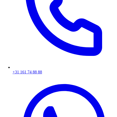
+31 161 74 88 88‬​​​​‌ ‍ ​‍​‍‌‍ ‌ ​‍‌‍‍‌‌‍‌ ‌‍‍‌‌‍ ‍​‍​‍​ ‍‍​‍​‍‌ ​ ‌‍​‌‌‍ ‍‌‍‍‌‌ ‌​‌ ‍‌​‍ ‍‌‍‍‌‌‍ ​‍​‍​‍ ​​‍​‍‌‍‍​‌ ​‍‌‍‌‌‌‍‌‍​‍​‍​ ‍‍​‍​‍‌‍‍​‌ ‌​‌ ‌​‌ ​​​ ‍‍​‍ ​‍ ‌‍ ​‌‍ ‌‍​ ‌‍​‌‌‍ ​‌‍‍​‌‍ ‌ ​ ‌ ‌​​ ‍‍​ ​ ​ ​ ​ ​ ​ ​ ​‍ ‌‍‍‌‌‍ ‍‌ ‌​‌‍‌‌‌‍ ‍‌ ‌​​‍ ‌‍‌‌‌‍‌​‌‍‍‌‌ ‌​​‍ ‌‍ ‌‌‍ ‌‍‌​‌‍‌‌​ ‌‌ ​​‌ ​‍‌‍‌‌‌ ​ ‌‍‌‌‌‍ ‍‌ ‌​‌‍​‌‌ ‌​‌‍‍‌‌‍ ‌‍ ‍​ ‍ ‌‍‍‌‌‍‌​​ ‌‌‍‌ ‌‍ ​‌‍ ‌‍​‍‌‍​‌‌‍ ​​ ‍ ‌ ‌​‌ ‍‌‌ ​​‌‍‌‌​ ‌‌‍‌ ‌‍ ​‌‍ ‌‍​‍‌‍​‌‌‍ ​​ ‍ ‌ ​​‌‍​‌‌ ‌​‌‍‍​​ ‌‌‍​ ‌‍ ‌‍ ‍‌ ‌​‌‍​‌‌‍​ ‌ ‌​​‍ ‍‌ ​​‌‍‍​‌‍ ‌‍ ‍‌‍‌‌​ ‌‍​‍‌‍​‌‌ ​ ‌‍‌‌‌‌‌‌‌ ​‍‌‍ ​​ ‌‌‍‍​‌ ‌​‌ ‌​‌ ​​​‍‌‌​ ​ ‌​​‌​‍‌‌​ ​‍‌​‌‍​‍‌‌​ ​‍‌​‌‍‌‍ ​‌‍ ‌‍​ ‌‍​‌‌‍ ​‌‍‍​‌‍ ‌ ​ ‌ ‌​​‍‌‌​ ​ ‌​​‌​ ​ ​ ​ ​ ​ ​ ​ ​‍‌‍‌‍‍‌‌‍‌​​ ‌‌‍‌ ‌‍ ​‌‍ ‌‍​‍‌‍​‌‌‍ ​​‍‌‍‌ ‌​‌ ‍‌‌ ​​‌‍‌‌​ ‌‌‍‌ ‌‍ ​‌‍ ‌‍​‍‌‍​‌‌‍ ​​‍‌‍‌ ​​‌‍​‌‌ ‌​‌‍‍​​ ‌‌‍​ ‌‍ ‌‍ ‍‌ ‌​‌‍​‌‌‍​ ‌ ‌​​‍ ‍‌ ​​‌‍‍​‌‍ ‌‍ ‍‌‍‌‌​‍‌‍‌ ​​‌‍‌‌‌ ​‍‌ ​ ‌ ​​‌‍‌‌‌‍​ ‌ ‌​‌‍‍‌‌ ‌‍‌‍‌‌​ ‌‌ ​​‌ ‌‌‌‍​‍‌‍ ​‌‍‍‌‌ ​ ‌‍‍​‌‍‌‌‌‍‌​​‍​‍‌ ‌