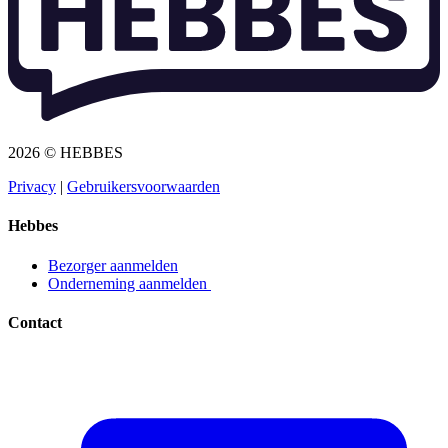
2026 © HEBBES
Privacy​​​​‌ ‍ ​‍​‍‌‍ ‌ ​‍‌‍‍‌‌‍‌ ‌‍‍‌‌‍ ‍​‍​‍​ ‍‍​‍​‍‌ ​ ‌‍​‌‌‍ ‍‌‍‍‌‌ ‌​‌ ‍‌​‍ ‍‌‍‍‌‌‍ ​‍​‍​‍ ​​‍​‍‌‍‍​‌ ​‍‌‍‌‌‌‍‌‍​‍​‍​ ‍‍​‍​‍‌‍‍​‌ ‌​‌ ‌​‌ ​​​ ‍‍​‍ ​‍ ‌‍ ​‌‍ ‌‍​ ‌‍​‌‌‍ ​‌‍‍​‌‍ ‌ ​ ‌ ‌​​ ‍‍​ ​ ​ ​ ​ ​ ​ ​ ​‍ ‌‍‍‌‌‍ ‍‌ ‌​‌‍‌‌‌‍ ‍‌ ‌​​‍ ‌‍‌‌‌‍‌​‌‍‍‌‌ ‌​​‍ ‌‍ ‌‌‍ ‌‍‌​‌‍‌‌​ ‌‌ ​​‌ ​‍‌‍‌‌‌ ​ ‌‍‌‌‌‍ ‍‌ ‌​‌‍​‌‌ ‌​‌‍‍‌‌‍ ‌‍ ‍​ ‍ ‌‍‍‌‌‍‌​​ ‌‌‍‌ ‌‍ ​‌‍ ‌‍​‍‌‍​‌‌‍ ​​ ‍ ‌ ‌​‌ ‍‌‌ ​​‌‍‌‌​ ‌‌‍‌ ‌‍ ​‌‍ ‌‍​‍‌‍​‌‌‍ ​​ ‍ ‌ ​​‌‍​‌‌ ‌​‌‍‍​​ ‌‌‍‌‍‌‍ ‌‍ ‌ ‌​‌‍‌‌‌ ​‍​‍ ‍‌‍ ​‌‍‌‌‌‍‌ ‌‍​‌‌‍ ​​‍‌‌​ ‌‌‌​​‍‌‌ ‌‍‍ ‌‍‌‌‌ ‍‌​‍‌‌​ ​ ‌​‌​​‍‌‌​ ​ ‌​‌​​‍‌‌​ ​‍​ ​‍​ ​‌​ ‍​‌‍‌‌​ ‌‍‌‍‌​‌‍‌‌‌‍‌‌​ ‌‍​ ​ ​ ‍‌​ ‌‌​ ‌​​‍‌‌​ ​‍​ ​‍​‍‌‌​ ‌‌‌​‌​​‍ ‍‌‍ ​‌‍​‌‌‍​‍‌‍‌‌‌‍ ​​ ‌‍​‍‌‍​‌‌ ​ ‌‍‌‌‌‌‌‌‌ ​‍‌‍ ​​ ‌‌‍‍​‌ ‌​‌ ‌​‌ ​​​‍‌‌​ ​ ‌​​‌​‍‌‌​ ​‍‌​‌‍​‍‌‌​ ​‍‌​‌‍‌‍ ​‌‍ ‌‍​ ‌‍​‌‌‍ ​‌‍‍​‌‍ ‌ ​ ‌ ‌​​‍‌‌​ ​ ‌​​‌​ ​ ​ ​ ​ ​ ​ ​ ​‍‌‍‌‍‍‌‌‍‌​​ ‌‌‍‌ ‌‍ ​‌‍ ‌‍​‍‌‍​‌‌‍ ​​‍‌‍‌ ‌​‌ ‍‌‌ ​​‌‍‌‌​ ‌‌‍‌ ‌‍ ​‌‍ ‌‍​‍‌‍​‌‌‍ ​​‍‌‍‌ ​​‌‍​‌‌ ‌​‌‍‍​​ ‌‌‍‌‍‌‍ ‌‍ ‌ ‌​‌‍‌‌‌ ​‍​‍ ‍‌‍ ​‌‍‌‌‌‍‌ ‌‍​‌‌‍ ​​‍‌‌​ ‌‌‌​​‍‌‌ ‌‍‍ ‌‍‌‌‌ ‍‌​‍‌‌​ ​ ‌​‌​​‍‌‌​ ​ ‌​‌​​‍‌‌​ ​‍​ ​‍​ ​‌​ ‍​‌‍‌‌​ ‌‍‌‍‌​‌‍‌‌‌‍‌‌​ ‌‍​ ​ ​ ‍‌​ ‌‌​ ‌​​‍‌‌​ ​‍​ ​‍​‍‌‌​ ‌‌‌​‌​​‍ ‍‌‍ ​‌‍​‌‌‍​‍‌‍‌‌‌‍ ​​‍‌‍‌ ​​‌‍‌‌‌ ​‍‌ ​ ‌ ​​‌‍‌‌‌‍​ ‌ ‌​‌‍‍‌‌ ‌‍‌‍‌‌​ ‌‌ ​​‌ ‌‌‌‍​‍‌‍ ​‌‍‍‌‌ ​ ‌‍‍​‌‍‌‌‌‍‌​​‍​‍‌ ‌
|
Gebruikersvoorwaarden​​​​‌ ‍ ​‍​‍‌‍ ‌ ​‍‌‍‍‌‌‍‌ ‌‍‍‌‌‍ ‍​‍​‍​ ‍‍​‍​‍‌ ​ ‌‍​‌‌‍ ‍‌‍‍‌‌ ‌​‌ ‍‌​‍ ‍‌‍‍‌‌‍ ​‍​‍​‍ ​​‍​‍‌‍‍​‌ ​‍‌‍‌‌‌‍‌‍​‍​‍​ ‍‍​‍​‍‌‍‍​‌ ‌​‌ ‌​‌ ​​​ ‍‍​‍ ​‍ ‌‍ ​‌‍ ‌‍​ ‌‍​‌‌‍ ​‌‍‍​‌‍ ‌ ​ ‌ ‌​​ ‍‍​ ​ ​ ​ ​ ​ ​ ​ ​‍ ‌‍‍‌‌‍ ‍‌ ‌​‌‍‌‌‌‍ ‍‌ ‌​​‍ ‌‍‌‌‌‍‌​‌‍‍‌‌ ‌​​‍ ‌‍ ‌‌‍ ‌‍‌​‌‍‌‌​ ‌‌ ​​‌ ​‍‌‍‌‌‌ ​ ‌‍‌‌‌‍ ‍‌ ‌​‌‍​‌‌ ‌​‌‍‍‌‌‍ ‌‍ ‍​ ‍ ‌‍‍‌‌‍‌​​ ‌‌‍‌ ‌‍ ​‌‍ ‌‍​‍‌‍​‌‌‍ ​​ ‍ ‌ ‌​‌ ‍‌‌ ​​‌‍‌‌​ ‌‌‍‌ ‌‍ ​‌‍ ‌‍​‍‌‍​‌‌‍ ​​ ‍ ‌ ​​‌‍​‌‌ ‌​‌‍‍​​ ‌‌‍‌‍‌‍ ‌‍ ‌ ‌​‌‍‌‌‌ ​‍​‍ ‍‌‍ ​‌‍‌‌‌‍‌ ‌‍​‌‌‍ ​​‍‌‌​ ‌‌‌​​‍‌‌ ‌‍‍ ‌‍‌‌‌ ‍‌​‍‌‌​ ​ ‌​‌​​‍‌‌​ ​ ‌​‌​​‍‌‌​ ​‍​ ​‍​ ​​‌‍​ ‌‍‌‍​ ‌‍​ ‌​‌‍‌​​ ​ ‌‍‌‌​ ​ ​ ​‌​ ‍‌​ ​‍​‍‌‌​ ​‍​ ​‍​‍‌‌​ ‌‌‌​‌​​‍ ‍‌‍ ​‌‍​‌‌‍​‍‌‍‌‌‌‍ ​​ ‌‍​‍‌‍​‌‌ ​ ‌‍‌‌‌‌‌‌‌ ​‍‌‍ ​​ ‌‌‍‍​‌ ‌​‌ ‌​‌ ​​​‍‌‌​ ​ ‌​​‌​‍‌‌​ ​‍‌​‌‍​‍‌‌​ ​‍‌​‌‍‌‍ ​‌‍ ‌‍​ ‌‍​‌‌‍ ​‌‍‍​‌‍ ‌ ​ ‌ ‌​​‍‌‌​ ​ ‌​​‌​ ​ ​ ​ ​ ​ ​ ​ ​‍‌‍‌‍‍‌‌‍‌​​ ‌‌‍‌ ‌‍ ​‌‍ ‌‍​‍‌‍​‌‌‍ ​​‍‌‍‌ ‌​‌ ‍‌‌ ​​‌‍‌‌​ ‌‌‍‌ ‌‍ ​‌‍ ‌‍​‍‌‍​‌‌‍ ​​‍‌‍‌ ​​‌‍​‌‌ ‌​‌‍‍​​ ‌‌‍‌‍‌‍ ‌‍ ‌ ‌​‌‍‌‌‌ ​‍​‍ ‍‌‍ ​‌‍‌‌‌‍‌ ‌‍​‌‌‍ ​​‍‌‌​ ‌‌‌​​‍‌‌ ‌‍‍ ‌‍‌‌‌ ‍‌​‍‌‌​ ​ ‌​‌​​‍‌‌​ ​ ‌​‌​​‍‌‌​ ​‍​ ​‍​ ​​‌‍​ ‌‍‌‍​ ‌‍​ ‌​‌‍‌​​ ​ ‌‍‌‌​ ​ ​ ​‌​ ‍‌​ ​‍​‍‌‌​ ​‍​ ​‍​‍‌‌​ ‌‌‌​‌​​‍ ‍‌‍ ​‌‍​‌‌‍​‍‌‍‌‌‌‍ ​​‍‌‍‌ ​​‌‍‌‌‌ ​‍‌ ​ ‌ ​​‌‍‌‌‌‍​ ‌ ‌​‌‍‍‌‌ ‌‍‌‍‌‌​ ‌‌ ​​‌ ‌‌‌‍​‍‌‍ ​‌‍‍‌‌ ​ ‌‍‍​‌‍‌‌‌‍‌​​‍​‍‌ ‌
Hebbes
Bezorger aanmelden​​​​‌ ‍ ​‍​‍‌‍ ‌ ​‍‌‍‍‌‌‍‌ ‌‍‍‌‌‍ ‍​‍​‍​ ‍‍​‍​‍‌ ​ ‌‍​‌‌‍ ‍‌‍‍‌‌ ‌​‌ ‍‌​‍ ‍‌‍‍‌‌‍ ​‍​‍​‍ ​​‍​‍‌‍‍​‌ ​‍‌‍‌‌‌‍‌‍​‍​‍​ ‍‍​‍​‍‌‍‍​‌ ‌​‌ ‌​‌ ​​​ ‍‍​‍ ​‍ ‌‍ ​‌‍ ‌‍​ ‌‍​‌‌‍ ​‌‍‍​‌‍ ‌ ​ ‌ ‌​​ ‍‍​ ​ ​ ​ ​ ​ ​ ​ ​‍ ‌‍‍‌‌‍ ‍‌ ‌​‌‍‌‌‌‍ ‍‌ ‌​​‍ ‌‍‌‌‌‍‌​‌‍‍‌‌ ‌​​‍ ‌‍ ‌‌‍ ‌‍‌​‌‍‌‌​ ‌‌ ​​‌ ​‍‌‍‌‌‌ ​ ‌‍‌‌‌‍ ‍‌ ‌​‌‍​‌‌ ‌​‌‍‍‌‌‍ ‌‍ ‍​ ‍ ‌‍‍‌‌‍‌​​ ‌‌‍‌ ‌‍ ​‌‍ ‌‍​‍‌‍​‌‌‍ ​​ ‍ ‌ ‌​‌ ‍‌‌ ​​‌‍‌‌​ ‌‌‍‌ ‌‍ ​‌‍ ‌‍​‍‌‍​‌‌‍ ​​ ‍ ‌ ​​‌‍​‌‌ ‌​‌‍‍​​ ‌‌‍‌‍‌‍ ‌‍ ‌ ‌​‌‍‌‌‌ ​‍​‍ ‍‌ ​​‌‍​‌‌‍‌ ‌‍‌‌‌ ​ ​‍‌‌​ ‌‌‌​​‍‌‌ ‌‍‍ ‌‍‌‌‌ ‍‌​‍‌‌​ ​ ‌​‌​​‍‌‌​ ​ ‌​‌​​‍‌‌​ ​‍​ ​‍​ ‌ ​ ​‌‌‍​‍‌‍​ ​ ‌‌​ ‌ ​ ​‌​ ​‍​ ‌​​ ​​‌‍‌‌​ ‍‌​‍‌‌​ ​‍​ ​‍​‍‌‌​ ‌‌‌​‌​​‍ ‍‌‍ ​‌‍​‌‌‍​‍‌‍‌‌‌‍ ​​ ‌‍​‍‌‍​‌‌ ​ ‌‍‌‌‌‌‌‌‌ ​‍‌‍ ​​ ‌‌‍‍​‌ ‌​‌ ‌​‌ ​​​‍‌‌​ ​ ‌​​‌​‍‌‌​ ​‍‌​‌‍​‍‌‌​ ​‍‌​‌‍‌‍ ​‌‍ ‌‍​ ‌‍​‌‌‍ ​‌‍‍​‌‍ ‌ ​ ‌ ‌​​‍‌‌​ ​ ‌​​‌​ ​ ​ ​ ​ ​ ​ ​ ​‍‌‍‌‍‍‌‌‍‌​​ ‌‌‍‌ ‌‍ ​‌‍ ‌‍​‍‌‍​‌‌‍ ​​‍‌‍‌ ‌​‌ ‍‌‌ ​​‌‍‌‌​ ‌‌‍‌ ‌‍ ​‌‍ ‌‍​‍‌‍​‌‌‍ ​​‍‌‍‌ ​​‌‍​‌‌ ‌​‌‍‍​​ ‌‌‍‌‍‌‍ ‌‍ ‌ ‌​‌‍‌‌‌ ​‍​‍ ‍‌ ​​‌‍​‌‌‍‌ ‌‍‌‌‌ ​ ​‍‌‌​ ‌‌‌​​‍‌‌ ‌‍‍ ‌‍‌‌‌ ‍‌​‍‌‌​ ​ ‌​‌​​‍‌‌​ ​ ‌​‌​​‍‌‌​ ​‍​ ​‍​ ‌ ​ ​‌‌‍​‍‌‍​ ​ ‌‌​ ‌ ​ ​‌​ ​‍​ ‌​​ ​​‌‍‌‌​ ‍‌​‍‌‌​ ​‍​ ​‍​‍‌‌​ ‌‌‌​‌​​‍ ‍‌‍ ​‌‍​‌‌‍​‍‌‍‌‌‌‍ ​​‍‌‍‌ ​​‌‍‌‌‌ ​‍‌ ​ ‌ ​​‌‍‌‌‌‍​ ‌ ‌​‌‍‍‌‌ ‌‍‌‍‌‌​ ‌‌ ​​‌ ‌‌‌‍​‍‌‍ ​‌‍‍‌‌ ​ ‌‍‍​‌‍‌‌‌‍‌​​‍​‍‌ ‌
Onderneming aanmelden ​​​​‌ ‍ ​‍​‍‌‍ ‌ ​‍‌‍‍‌‌‍‌ ‌‍‍‌‌‍ ‍​‍​‍​ ‍‍​‍​‍‌ ​ ‌‍​‌‌‍ ‍‌‍‍‌‌ ‌​‌ ‍‌​‍ ‍‌‍‍‌‌‍ ​‍​‍​‍ ​​‍​‍‌‍‍​‌ ​‍‌‍‌‌‌‍‌‍​‍​‍​ ‍‍​‍​‍‌‍‍​‌ ‌​‌ ‌​‌ ​​​ ‍‍​‍ ​‍ ‌‍ ​‌‍ ‌‍​ ‌‍​‌‌‍ ​‌‍‍​‌‍ ‌ ​ ‌ ‌​​ ‍‍​ ​ ​ ​ ​ ​ ​ ​ ​‍ ‌‍‍‌‌‍ ‍‌ ‌​‌‍‌‌‌‍ ‍‌ ‌​​‍ ‌‍‌‌‌‍‌​‌‍‍‌‌ ‌​​‍ ‌‍ ‌‌‍ ‌‍‌​‌‍‌‌​ ‌‌ ​​‌ ​‍‌‍‌‌‌ ​ ‌‍‌‌‌‍ ‍‌ ‌​‌‍​‌‌ ‌​‌‍‍‌‌‍ ‌‍ ‍​ ‍ ‌‍‍‌‌‍‌​​ ‌‌‍‌ ‌‍ ​‌‍ ‌‍​‍‌‍​‌‌‍ ​​ ‍ ‌ ‌​‌ ‍‌‌ ​​‌‍‌‌​ ‌‌‍‌ ‌‍ ​‌‍ ‌‍​‍‌‍​‌‌‍ ​​ ‍ ‌ ​​‌‍​‌‌ ‌​‌‍‍​​ ‌‌‍‌‍‌‍ ‌‍ ‌ ‌​‌‍‌‌‌ ​‍​‍ ‍‌ ​​‌‍​‌‌‍‌ ‌‍‌‌‌ ​ ​‍‌‌​ ‌‌‌​​‍‌‌ ‌‍‍ ‌‍‌‌‌ ‍‌​‍‌‌​ ​ ‌​‌​​‍‌‌​ ​ ‌​‌​​‍‌‌​ ​‍​ ​‍​ ‌ ​ ‌ ​ ‍‌​ ​ ​ ​‌‌‍​ ‌‍​‌​ ‌‍​ ​‌‌‍​‍​ ‌‍‌‍​ ​‍‌‌​ ​‍​ ​‍​‍‌‌​ ‌‌‌​‌​​‍ ‍‌‍ ​‌‍​‌‌‍​‍‌‍‌‌‌‍ ​​ ‌‍​‍‌‍​‌‌ ​ ‌‍‌‌‌‌‌‌‌ ​‍‌‍ ​​ ‌‌‍‍​‌ ‌​‌ ‌​‌ ​​​‍‌‌​ ​ ‌​​‌​‍‌‌​ ​‍‌​‌‍​‍‌‌​ ​‍‌​‌‍‌‍ ​‌‍ ‌‍​ ‌‍​‌‌‍ ​‌‍‍​‌‍ ‌ ​ ‌ ‌​​‍‌‌​ ​ ‌​​‌​ ​ ​ ​ ​ ​ ​ ​ ​‍‌‍‌‍‍‌‌‍‌​​ ‌‌‍‌ ‌‍ ​‌‍ ‌‍​‍‌‍​‌‌‍ ​​‍‌‍‌ ‌​‌ ‍‌‌ ​​‌‍‌‌​ ‌‌‍‌ ‌‍ ​‌‍ ‌‍​‍‌‍​‌‌‍ ​​‍‌‍‌ ​​‌‍​‌‌ ‌​‌‍‍​​ ‌‌‍‌‍‌‍ ‌‍ ‌ ‌​‌‍‌‌‌ ​‍​‍ ‍‌ ​​‌‍​‌‌‍‌ ‌‍‌‌‌ ​ ​‍‌‌​ ‌‌‌​​‍‌‌ ‌‍‍ ‌‍‌‌‌ ‍‌​‍‌‌​ ​ ‌​‌​​‍‌‌​ ​ ‌​‌​​‍‌‌​ ​‍​ ​‍​ ‌ ​ ‌ ​ ‍‌​ ​ ​ ​‌‌‍​ ‌‍​‌​ ‌‍​ ​‌‌‍​‍​ ‌‍‌‍​ ​‍‌‌​ ​‍​ ​‍​‍‌‌​ ‌‌‌​‌​​‍ ‍‌‍ ​‌‍​‌‌‍​‍‌‍‌‌‌‍ ​​‍‌‍‌ ​​‌‍‌‌‌ ​‍‌ ​ ‌ ​​‌‍‌‌‌‍​ ‌ ‌​‌‍‍‌‌ ‌‍‌‍‌‌​ ‌‌ ​​‌ ‌‌‌‍​‍‌‍ ​‌‍‍‌‌ ​ ‌‍‍​‌‍‌‌‌‍‌​​‍​‍‌ ‌
Contact