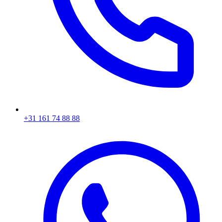
+31 161 74 88 88‬​​​​‌ ‍ ​‍​‍‌‍ ‌ ​‍‌‍‍‌‌‍‌ ‌‍‍‌‌‍ ‍​‍​‍​ ‍‍​‍​‍‌ ​ ‌‍​‌‌‍ ‍‌‍‍‌‌ ‌​‌ ‍‌​‍ ‍‌‍‍‌‌‍ ​‍​‍​‍ ​​‍​‍‌‍‍​‌ ​‍‌‍‌‌‌‍‌‍​‍​‍​ ‍‍​‍​‍‌‍‍​‌ ‌​‌ ‌​‌ ​​​ ‍‍​‍ ​‍ ‌‍ ​‌‍ ‌‍​ ‌‍​‌‌‍ ​‌‍‍​‌‍ ‌ ​ ‌ ‌​​ ‍‍​ ​ ​ ​ ​ ​ ​ ​ ​‍ ‌‍‍‌‌‍ ‍‌ ‌​‌‍‌‌‌‍ ‍‌ ‌​​‍ ‌‍‌‌‌‍‌​‌‍‍‌‌ ‌​​‍ ‌‍ ‌‌‍ ‌‍‌​‌‍‌‌​ ‌‌ ​​‌ ​‍‌‍‌‌‌ ​ ‌‍‌‌‌‍ ‍‌ ‌​‌‍​‌‌ ‌​‌‍‍‌‌‍ ‌‍ ‍​ ‍ ‌‍‍‌‌‍‌​​ ‌‌‍‌ ‌‍ ​‌‍ ‌‍​‍‌‍​‌‌‍ ​​ ‍ ‌ ‌​‌ ‍‌‌ ​​‌‍‌‌​ ‌‌‍‌ ‌‍ ​‌‍ ‌‍​‍‌‍​‌‌‍ ​​ ‍ ‌ ​​‌‍​‌‌ ‌​‌‍‍​​ ‌‌‍​ ‌‍ ‌‍ ‍‌ ‌​‌‍​‌‌‍​ ‌ ‌​​‍ ‍‌ ​​‌‍‍​‌‍ ‌‍ ‍‌‍‌‌​ ‌‍​‍‌‍​‌‌ ​ ‌‍‌‌‌‌‌‌‌ ​‍‌‍ ​​ ‌‌‍‍​‌ ‌​‌ ‌​‌ ​​​‍‌‌​ ​ ‌​​‌​‍‌‌​ ​‍‌​‌‍​‍‌‌​ ​‍‌​‌‍‌‍ ​‌‍ ‌‍​ ‌‍​‌‌‍ ​‌‍‍​‌‍ ‌ ​ ‌ ‌​​‍‌‌​ ​ ‌​​‌​ ​ ​ ​ ​ ​ ​ ​ ​‍‌‍‌‍‍‌‌‍‌​​ ‌‌‍‌ ‌‍ ​‌‍ ‌‍​‍‌‍​‌‌‍ ​​‍‌‍‌ ‌​‌ ‍‌‌ ​​‌‍‌‌​ ‌‌‍‌ ‌‍ ​‌‍ ‌‍​‍‌‍​‌‌‍ ​​‍‌‍‌ ​​‌‍​‌‌ ‌​‌‍‍​​ ‌‌‍​ ‌‍ ‌‍ ‍‌ ‌​‌‍​‌‌‍​ ‌ ‌​​‍ ‍‌ ​​‌‍‍​‌‍ ‌‍ ‍‌‍‌‌​‍‌‍‌ ​​‌‍‌‌‌ ​‍‌ ​ ‌ ​​‌‍‌‌‌‍​ ‌ ‌​‌‍‍‌‌ ‌‍‌‍‌‌​ ‌‌ ​​‌ ‌‌‌‍​‍‌‍ ​‌‍‍‌‌ ​ ‌‍‍​‌‍‌‌‌‍‌​​‍​‍‌ ‌