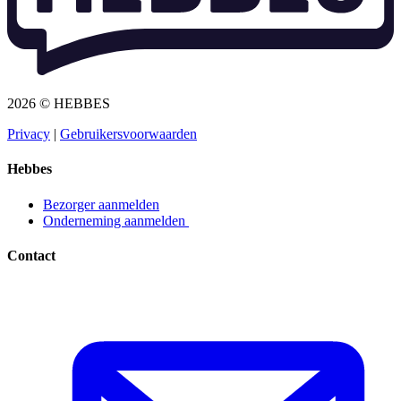
2026 © HEBBES
Privacy​​​​‌ ‍ ​‍​‍‌‍ ‌ ​‍‌‍‍‌‌‍‌ ‌‍‍‌‌‍ ‍​‍​‍​ ‍‍​‍​‍‌ ​ ‌‍​‌‌‍ ‍‌‍‍‌‌ ‌​‌ ‍‌​‍ ‍‌‍‍‌‌‍ ​‍​‍​‍ ​​‍​‍‌‍‍​‌ ​‍‌‍‌‌‌‍‌‍​‍​‍​ ‍‍​‍​‍‌‍‍​‌ ‌​‌ ‌​‌ ​​​ ‍‍​‍ ​‍ ‌‍ ​‌‍ ‌‍​ ‌‍​‌‌‍ ​‌‍‍​‌‍ ‌ ​ ‌ ‌​​ ‍‍​ ​ ​ ​ ​ ​ ​ ​ ​‍ ‌‍‍‌‌‍ ‍‌ ‌​‌‍‌‌‌‍ ‍‌ ‌​​‍ ‌‍‌‌‌‍‌​‌‍‍‌‌ ‌​​‍ ‌‍ ‌‌‍ ‌‍‌​‌‍‌‌​ ‌‌ ​​‌ ​‍‌‍‌‌‌ ​ ‌‍‌‌‌‍ ‍‌ ‌​‌‍​‌‌ ‌​‌‍‍‌‌‍ ‌‍ ‍​ ‍ ‌‍‍‌‌‍‌​​ ‌‌‍‌ ‌‍ ​‌‍ ‌‍​‍‌‍​‌‌‍ ​​ ‍ ‌ ‌​‌ ‍‌‌ ​​‌‍‌‌​ ‌‌‍‌ ‌‍ ​‌‍ ‌‍​‍‌‍​‌‌‍ ​​ ‍ ‌ ​​‌‍​‌‌ ‌​‌‍‍​​ ‌‌‍‌‍‌‍ ‌‍ ‌ ‌​‌‍‌‌‌ ​‍​‍ ‍‌‍ ​‌‍‌‌‌‍‌ ‌‍​‌‌‍ ​​‍‌‌​ ‌‌‌​​‍‌‌ ‌‍‍ ‌‍‌‌‌ ‍‌​‍‌‌​ ​ ‌​‌​​‍‌‌​ ​ ‌​‌​​‍‌‌​ ​‍​ ​‍​ ​‌​ ‍​‌‍‌‌​ ‌‍‌‍‌​‌‍‌‌‌‍‌‌​ ‌‍​ ​ ​ ‍‌​ ‌‌​ ‌​​‍‌‌​ ​‍​ ​‍​‍‌‌​ ‌‌‌​‌​​‍ ‍‌‍ ​‌‍​‌‌‍​‍‌‍‌‌‌‍ ​​ ‌‍​‍‌‍​‌‌ ​ ‌‍‌‌‌‌‌‌‌ ​‍‌‍ ​​ ‌‌‍‍​‌ ‌​‌ ‌​‌ ​​​‍‌‌​ ​ ‌​​‌​‍‌‌​ ​‍‌​‌‍​‍‌‌​ ​‍‌​‌‍‌‍ ​‌‍ ‌‍​ ‌‍​‌‌‍ ​‌‍‍​‌‍ ‌ ​ ‌ ‌​​‍‌‌​ ​ ‌​​‌​ ​ ​ ​ ​ ​ ​ ​ ​‍‌‍‌‍‍‌‌‍‌​​ ‌‌‍‌ ‌‍ ​‌‍ ‌‍​‍‌‍​‌‌‍ ​​‍‌‍‌ ‌​‌ ‍‌‌ ​​‌‍‌‌​ ‌‌‍‌ ‌‍ ​‌‍ ‌‍​‍‌‍​‌‌‍ ​​‍‌‍‌ ​​‌‍​‌‌ ‌​‌‍‍​​ ‌‌‍‌‍‌‍ ‌‍ ‌ ‌​‌‍‌‌‌ ​‍​‍ ‍‌‍ ​‌‍‌‌‌‍‌ ‌‍​‌‌‍ ​​‍‌‌​ ‌‌‌​​‍‌‌ ‌‍‍ ‌‍‌‌‌ ‍‌​‍‌‌​ ​ ‌​‌​​‍‌‌​ ​ ‌​‌​​‍‌‌​ ​‍​ ​‍​ ​‌​ ‍​‌‍‌‌​ ‌‍‌‍‌​‌‍‌‌‌‍‌‌​ ‌‍​ ​ ​ ‍‌​ ‌‌​ ‌​​‍‌‌​ ​‍​ ​‍​‍‌‌​ ‌‌‌​‌​​‍ ‍‌‍ ​‌‍​‌‌‍​‍‌‍‌‌‌‍ ​​‍‌‍‌ ​​‌‍‌‌‌ ​‍‌ ​ ‌ ​​‌‍‌‌‌‍​ ‌ ‌​‌‍‍‌‌ ‌‍‌‍‌‌​ ‌‌ ​​‌ ‌‌‌‍​‍‌‍ ​‌‍‍‌‌ ​ ‌‍‍​‌‍‌‌‌‍‌​​‍​‍‌ ‌
|
Gebruikersvoorwaarden​​​​‌ ‍ ​‍​‍‌‍ ‌ ​‍‌‍‍‌‌‍‌ ‌‍‍‌‌‍ ‍​‍​‍​ ‍‍​‍​‍‌ ​ ‌‍​‌‌‍ ‍‌‍‍‌‌ ‌​‌ ‍‌​‍ ‍‌‍‍‌‌‍ ​‍​‍​‍ ​​‍​‍‌‍‍​‌ ​‍‌‍‌‌‌‍‌‍​‍​‍​ ‍‍​‍​‍‌‍‍​‌ ‌​‌ ‌​‌ ​​​ ‍‍​‍ ​‍ ‌‍ ​‌‍ ‌‍​ ‌‍​‌‌‍ ​‌‍‍​‌‍ ‌ ​ ‌ ‌​​ ‍‍​ ​ ​ ​ ​ ​ ​ ​ ​‍ ‌‍‍‌‌‍ ‍‌ ‌​‌‍‌‌‌‍ ‍‌ ‌​​‍ ‌‍‌‌‌‍‌​‌‍‍‌‌ ‌​​‍ ‌‍ ‌‌‍ ‌‍‌​‌‍‌‌​ ‌‌ ​​‌ ​‍‌‍‌‌‌ ​ ‌‍‌‌‌‍ ‍‌ ‌​‌‍​‌‌ ‌​‌‍‍‌‌‍ ‌‍ ‍​ ‍ ‌‍‍‌‌‍‌​​ ‌‌‍‌ ‌‍ ​‌‍ ‌‍​‍‌‍​‌‌‍ ​​ ‍ ‌ ‌​‌ ‍‌‌ ​​‌‍‌‌​ ‌‌‍‌ ‌‍ ​‌‍ ‌‍​‍‌‍​‌‌‍ ​​ ‍ ‌ ​​‌‍​‌‌ ‌​‌‍‍​​ ‌‌‍‌‍‌‍ ‌‍ ‌ ‌​‌‍‌‌‌ ​‍​‍ ‍‌‍ ​‌‍‌‌‌‍‌ ‌‍​‌‌‍ ​​‍‌‌​ ‌‌‌​​‍‌‌ ‌‍‍ ‌‍‌‌‌ ‍‌​‍‌‌​ ​ ‌​‌​​‍‌‌​ ​ ‌​‌​​‍‌‌​ ​‍​ ​‍​ ​​‌‍​ ‌‍‌‍​ ‌‍​ ‌​‌‍‌​​ ​ ‌‍‌‌​ ​ ​ ​‌​ ‍‌​ ​‍​‍‌‌​ ​‍​ ​‍​‍‌‌​ ‌‌‌​‌​​‍ ‍‌‍ ​‌‍​‌‌‍​‍‌‍‌‌‌‍ ​​ ‌‍​‍‌‍​‌‌ ​ ‌‍‌‌‌‌‌‌‌ ​‍‌‍ ​​ ‌‌‍‍​‌ ‌​‌ ‌​‌ ​​​‍‌‌​ ​ ‌​​‌​‍‌‌​ ​‍‌​‌‍​‍‌‌​ ​‍‌​‌‍‌‍ ​‌‍ ‌‍​ ‌‍​‌‌‍ ​‌‍‍​‌‍ ‌ ​ ‌ ‌​​‍‌‌​ ​ ‌​​‌​ ​ ​ ​ ​ ​ ​ ​ ​‍‌‍‌‍‍‌‌‍‌​​ ‌‌‍‌ ‌‍ ​‌‍ ‌‍​‍‌‍​‌‌‍ ​​‍‌‍‌ ‌​‌ ‍‌‌ ​​‌‍‌‌​ ‌‌‍‌ ‌‍ ​‌‍ ‌‍​‍‌‍​‌‌‍ ​​‍‌‍‌ ​​‌‍​‌‌ ‌​‌‍‍​​ ‌‌‍‌‍‌‍ ‌‍ ‌ ‌​‌‍‌‌‌ ​‍​‍ ‍‌‍ ​‌‍‌‌‌‍‌ ‌‍​‌‌‍ ​​‍‌‌​ ‌‌‌​​‍‌‌ ‌‍‍ ‌‍‌‌‌ ‍‌​‍‌‌​ ​ ‌​‌​​‍‌‌​ ​ ‌​‌​​‍‌‌​ ​‍​ ​‍​ ​​‌‍​ ‌‍‌‍​ ‌‍​ ‌​‌‍‌​​ ​ ‌‍‌‌​ ​ ​ ​‌​ ‍‌​ ​‍​‍‌‌​ ​‍​ ​‍​‍‌‌​ ‌‌‌​‌​​‍ ‍‌‍ ​‌‍​‌‌‍​‍‌‍‌‌‌‍ ​​‍‌‍‌ ​​‌‍‌‌‌ ​‍‌ ​ ‌ ​​‌‍‌‌‌‍​ ‌ ‌​‌‍‍‌‌ ‌‍‌‍‌‌​ ‌‌ ​​‌ ‌‌‌‍​‍‌‍ ​‌‍‍‌‌ ​ ‌‍‍​‌‍‌‌‌‍‌​​‍​‍‌ ‌
Hebbes
Bezorger aanmelden​​​​‌ ‍ ​‍​‍‌‍ ‌ ​‍‌‍‍‌‌‍‌ ‌‍‍‌‌‍ ‍​‍​‍​ ‍‍​‍​‍‌ ​ ‌‍​‌‌‍ ‍‌‍‍‌‌ ‌​‌ ‍‌​‍ ‍‌‍‍‌‌‍ ​‍​‍​‍ ​​‍​‍‌‍‍​‌ ​‍‌‍‌‌‌‍‌‍​‍​‍​ ‍‍​‍​‍‌‍‍​‌ ‌​‌ ‌​‌ ​​​ ‍‍​‍ ​‍ ‌‍ ​‌‍ ‌‍​ ‌‍​‌‌‍ ​‌‍‍​‌‍ ‌ ​ ‌ ‌​​ ‍‍​ ​ ​ ​ ​ ​ ​ ​ ​‍ ‌‍‍‌‌‍ ‍‌ ‌​‌‍‌‌‌‍ ‍‌ ‌​​‍ ‌‍‌‌‌‍‌​‌‍‍‌‌ ‌​​‍ ‌‍ ‌‌‍ ‌‍‌​‌‍‌‌​ ‌‌ ​​‌ ​‍‌‍‌‌‌ ​ ‌‍‌‌‌‍ ‍‌ ‌​‌‍​‌‌ ‌​‌‍‍‌‌‍ ‌‍ ‍​ ‍ ‌‍‍‌‌‍‌​​ ‌‌‍‌ ‌‍ ​‌‍ ‌‍​‍‌‍​‌‌‍ ​​ ‍ ‌ ‌​‌ ‍‌‌ ​​‌‍‌‌​ ‌‌‍‌ ‌‍ ​‌‍ ‌‍​‍‌‍​‌‌‍ ​​ ‍ ‌ ​​‌‍​‌‌ ‌​‌‍‍​​ ‌‌‍‌‍‌‍ ‌‍ ‌ ‌​‌‍‌‌‌ ​‍​‍ ‍‌ ​​‌‍​‌‌‍‌ ‌‍‌‌‌ ​ ​‍‌‌​ ‌‌‌​​‍‌‌ ‌‍‍ ‌‍‌‌‌ ‍‌​‍‌‌​ ​ ‌​‌​​‍‌‌​ ​ ‌​‌​​‍‌‌​ ​‍​ ​‍​ ‌ ​ ​‌‌‍​‍‌‍​ ​ ‌‌​ ‌ ​ ​‌​ ​‍​ ‌​​ ​​‌‍‌‌​ ‍‌​‍‌‌​ ​‍​ ​‍​‍‌‌​ ‌‌‌​‌​​‍ ‍‌‍ ​‌‍​‌‌‍​‍‌‍‌‌‌‍ ​​ ‌‍​‍‌‍​‌‌ ​ ‌‍‌‌‌‌‌‌‌ ​‍‌‍ ​​ ‌‌‍‍​‌ ‌​‌ ‌​‌ ​​​‍‌‌​ ​ ‌​​‌​‍‌‌​ ​‍‌​‌‍​‍‌‌​ ​‍‌​‌‍‌‍ ​‌‍ ‌‍​ ‌‍​‌‌‍ ​‌‍‍​‌‍ ‌ ​ ‌ ‌​​‍‌‌​ ​ ‌​​‌​ ​ ​ ​ ​ ​ ​ ​ ​‍‌‍‌‍‍‌‌‍‌​​ ‌‌‍‌ ‌‍ ​‌‍ ‌‍​‍‌‍​‌‌‍ ​​‍‌‍‌ ‌​‌ ‍‌‌ ​​‌‍‌‌​ ‌‌‍‌ ‌‍ ​‌‍ ‌‍​‍‌‍​‌‌‍ ​​‍‌‍‌ ​​‌‍​‌‌ ‌​‌‍‍​​ ‌‌‍‌‍‌‍ ‌‍ ‌ ‌​‌‍‌‌‌ ​‍​‍ ‍‌ ​​‌‍​‌‌‍‌ ‌‍‌‌‌ ​ ​‍‌‌​ ‌‌‌​​‍‌‌ ‌‍‍ ‌‍‌‌‌ ‍‌​‍‌‌​ ​ ‌​‌​​‍‌‌​ ​ ‌​‌​​‍‌‌​ ​‍​ ​‍​ ‌ ​ ​‌‌‍​‍‌‍​ ​ ‌‌​ ‌ ​ ​‌​ ​‍​ ‌​​ ​​‌‍‌‌​ ‍‌​‍‌‌​ ​‍​ ​‍​‍‌‌​ ‌‌‌​‌​​‍ ‍‌‍ ​‌‍​‌‌‍​‍‌‍‌‌‌‍ ​​‍‌‍‌ ​​‌‍‌‌‌ ​‍‌ ​ ‌ ​​‌‍‌‌‌‍​ ‌ ‌​‌‍‍‌‌ ‌‍‌‍‌‌​ ‌‌ ​​‌ ‌‌‌‍​‍‌‍ ​‌‍‍‌‌ ​ ‌‍‍​‌‍‌‌‌‍‌​​‍​‍‌ ‌
Onderneming aanmelden ​​​​‌ ‍ ​‍​‍‌‍ ‌ ​‍‌‍‍‌‌‍‌ ‌‍‍‌‌‍ ‍​‍​‍​ ‍‍​‍​‍‌ ​ ‌‍​‌‌‍ ‍‌‍‍‌‌ ‌​‌ ‍‌​‍ ‍‌‍‍‌‌‍ ​‍​‍​‍ ​​‍​‍‌‍‍​‌ ​‍‌‍‌‌‌‍‌‍​‍​‍​ ‍‍​‍​‍‌‍‍​‌ ‌​‌ ‌​‌ ​​​ ‍‍​‍ ​‍ ‌‍ ​‌‍ ‌‍​ ‌‍​‌‌‍ ​‌‍‍​‌‍ ‌ ​ ‌ ‌​​ ‍‍​ ​ ​ ​ ​ ​ ​ ​ ​‍ ‌‍‍‌‌‍ ‍‌ ‌​‌‍‌‌‌‍ ‍‌ ‌​​‍ ‌‍‌‌‌‍‌​‌‍‍‌‌ ‌​​‍ ‌‍ ‌‌‍ ‌‍‌​‌‍‌‌​ ‌‌ ​​‌ ​‍‌‍‌‌‌ ​ ‌‍‌‌‌‍ ‍‌ ‌​‌‍​‌‌ ‌​‌‍‍‌‌‍ ‌‍ ‍​ ‍ ‌‍‍‌‌‍‌​​ ‌‌‍‌ ‌‍ ​‌‍ ‌‍​‍‌‍​‌‌‍ ​​ ‍ ‌ ‌​‌ ‍‌‌ ​​‌‍‌‌​ ‌‌‍‌ ‌‍ ​‌‍ ‌‍​‍‌‍​‌‌‍ ​​ ‍ ‌ ​​‌‍​‌‌ ‌​‌‍‍​​ ‌‌‍‌‍‌‍ ‌‍ ‌ ‌​‌‍‌‌‌ ​‍​‍ ‍‌ ​​‌‍​‌‌‍‌ ‌‍‌‌‌ ​ ​‍‌‌​ ‌‌‌​​‍‌‌ ‌‍‍ ‌‍‌‌‌ ‍‌​‍‌‌​ ​ ‌​‌​​‍‌‌​ ​ ‌​‌​​‍‌‌​ ​‍​ ​‍​ ‌ ​ ‌ ​ ‍‌​ ​ ​ ​‌‌‍​ ‌‍​‌​ ‌‍​ ​‌‌‍​‍​ ‌‍‌‍​ ​‍‌‌​ ​‍​ ​‍​‍‌‌​ ‌‌‌​‌​​‍ ‍‌‍ ​‌‍​‌‌‍​‍‌‍‌‌‌‍ ​​ ‌‍​‍‌‍​‌‌ ​ ‌‍‌‌‌‌‌‌‌ ​‍‌‍ ​​ ‌‌‍‍​‌ ‌​‌ ‌​‌ ​​​‍‌‌​ ​ ‌​​‌​‍‌‌​ ​‍‌​‌‍​‍‌‌​ ​‍‌​‌‍‌‍ ​‌‍ ‌‍​ ‌‍​‌‌‍ ​‌‍‍​‌‍ ‌ ​ ‌ ‌​​‍‌‌​ ​ ‌​​‌​ ​ ​ ​ ​ ​ ​ ​ ​‍‌‍‌‍‍‌‌‍‌​​ ‌‌‍‌ ‌‍ ​‌‍ ‌‍​‍‌‍​‌‌‍ ​​‍‌‍‌ ‌​‌ ‍‌‌ ​​‌‍‌‌​ ‌‌‍‌ ‌‍ ​‌‍ ‌‍​‍‌‍​‌‌‍ ​​‍‌‍‌ ​​‌‍​‌‌ ‌​‌‍‍​​ ‌‌‍‌‍‌‍ ‌‍ ‌ ‌​‌‍‌‌‌ ​‍​‍ ‍‌ ​​‌‍​‌‌‍‌ ‌‍‌‌‌ ​ ​‍‌‌​ ‌‌‌​​‍‌‌ ‌‍‍ ‌‍‌‌‌ ‍‌​‍‌‌​ ​ ‌​‌​​‍‌‌​ ​ ‌​‌​​‍‌‌​ ​‍​ ​‍​ ‌ ​ ‌ ​ ‍‌​ ​ ​ ​‌‌‍​ ‌‍​‌​ ‌‍​ ​‌‌‍​‍​ ‌‍‌‍​ ​‍‌‌​ ​‍​ ​‍​‍‌‌​ ‌‌‌​‌​​‍ ‍‌‍ ​‌‍​‌‌‍​‍‌‍‌‌‌‍ ​​‍‌‍‌ ​​‌‍‌‌‌ ​‍‌ ​ ‌ ​​‌‍‌‌‌‍​ ‌ ‌​‌‍‍‌‌ ‌‍‌‍‌‌​ ‌‌ ​​‌ ‌‌‌‍​‍‌‍ ​‌‍‍‌‌ ​ ‌‍‍​‌‍‌‌‌‍‌​​‍​‍‌ ‌
Contact