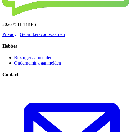
2026 © HEBBES
Privacy​​​​‌ ‍ ​‍​‍‌‍ ‌ ​‍‌‍‍‌‌‍‌ ‌‍‍‌‌‍ ‍​‍​‍​ ‍‍​‍​‍‌ ​ ‌‍​‌‌‍ ‍‌‍‍‌‌ ‌​‌ ‍‌​‍ ‍‌‍‍‌‌‍ ​‍​‍​‍ ​​‍​‍‌‍‍​‌ ​‍‌‍‌‌‌‍‌‍​‍​‍​ ‍‍​‍​‍‌‍‍​‌ ‌​‌ ‌​‌ ​​​ ‍‍​‍ ​‍ ‌‍ ​‌‍ ‌‍​ ‌‍​‌‌‍ ​‌‍‍​‌‍ ‌ ​ ‌ ‌​​ ‍‍​ ​ ​ ​ ​ ​ ​ ​ ​‍ ‌‍‍‌‌‍ ‍‌ ‌​‌‍‌‌‌‍ ‍‌ ‌​​‍ ‌‍‌‌‌‍‌​‌‍‍‌‌ ‌​​‍ ‌‍ ‌‌‍ ‌‍‌​‌‍‌‌​ ‌‌ ​​‌ ​‍‌‍‌‌‌ ​ ‌‍‌‌‌‍ ‍‌ ‌​‌‍​‌‌ ‌​‌‍‍‌‌‍ ‌‍ ‍​ ‍ ‌‍‍‌‌‍‌​​ ‌‌‍‌ ‌‍ ​‌‍ ‌‍​‍‌‍​‌‌‍ ​​ ‍ ‌ ‌​‌ ‍‌‌ ​​‌‍‌‌​ ‌‌‍‌ ‌‍ ​‌‍ ‌‍​‍‌‍​‌‌‍ ​​ ‍ ‌ ​​‌‍​‌‌ ‌​‌‍‍​​ ‌‌‍‌‍‌‍ ‌‍ ‌ ‌​‌‍‌‌‌ ​‍​‍ ‍‌‍ ​‌‍‌‌‌‍‌ ‌‍​‌‌‍ ​​‍‌‌​ ‌‌‌​​‍‌‌ ‌‍‍ ‌‍‌‌‌ ‍‌​‍‌‌​ ​ ‌​‌​​‍‌‌​ ​ ‌​‌​​‍‌‌​ ​‍​ ​‍​ ​‌​ ‍​‌‍‌‌​ ‌‍‌‍‌​‌‍‌‌‌‍‌‌​ ‌‍​ ​ ​ ‍‌​ ‌‌​ ‌​​‍‌‌​ ​‍​ ​‍​‍‌‌​ ‌‌‌​‌​​‍ ‍‌‍ ​‌‍​‌‌‍​‍‌‍‌‌‌‍ ​​ ‌‍​‍‌‍​‌‌ ​ ‌‍‌‌‌‌‌‌‌ ​‍‌‍ ​​ ‌‌‍‍​‌ ‌​‌ ‌​‌ ​​​‍‌‌​ ​ ‌​​‌​‍‌‌​ ​‍‌​‌‍​‍‌‌​ ​‍‌​‌‍‌‍ ​‌‍ ‌‍​ ‌‍​‌‌‍ ​‌‍‍​‌‍ ‌ ​ ‌ ‌​​‍‌‌​ ​ ‌​​‌​ ​ ​ ​ ​ ​ ​ ​ ​‍‌‍‌‍‍‌‌‍‌​​ ‌‌‍‌ ‌‍ ​‌‍ ‌‍​‍‌‍​‌‌‍ ​​‍‌‍‌ ‌​‌ ‍‌‌ ​​‌‍‌‌​ ‌‌‍‌ ‌‍ ​‌‍ ‌‍​‍‌‍​‌‌‍ ​​‍‌‍‌ ​​‌‍​‌‌ ‌​‌‍‍​​ ‌‌‍‌‍‌‍ ‌‍ ‌ ‌​‌‍‌‌‌ ​‍​‍ ‍‌‍ ​‌‍‌‌‌‍‌ ‌‍​‌‌‍ ​​‍‌‌​ ‌‌‌​​‍‌‌ ‌‍‍ ‌‍‌‌‌ ‍‌​‍‌‌​ ​ ‌​‌​​‍‌‌​ ​ ‌​‌​​‍‌‌​ ​‍​ ​‍​ ​‌​ ‍​‌‍‌‌​ ‌‍‌‍‌​‌‍‌‌‌‍‌‌​ ‌‍​ ​ ​ ‍‌​ ‌‌​ ‌​​‍‌‌​ ​‍​ ​‍​‍‌‌​ ‌‌‌​‌​​‍ ‍‌‍ ​‌‍​‌‌‍​‍‌‍‌‌‌‍ ​​‍‌‍‌ ​​‌‍‌‌‌ ​‍‌ ​ ‌ ​​‌‍‌‌‌‍​ ‌ ‌​‌‍‍‌‌ ‌‍‌‍‌‌​ ‌‌ ​​‌ ‌‌‌‍​‍‌‍ ​‌‍‍‌‌ ​ ‌‍‍​‌‍‌‌‌‍‌​​‍​‍‌ ‌
|
Gebruikersvoorwaarden​​​​‌ ‍ ​‍​‍‌‍ ‌ ​‍‌‍‍‌‌‍‌ ‌‍‍‌‌‍ ‍​‍​‍​ ‍‍​‍​‍‌ ​ ‌‍​‌‌‍ ‍‌‍‍‌‌ ‌​‌ ‍‌​‍ ‍‌‍‍‌‌‍ ​‍​‍​‍ ​​‍​‍‌‍‍​‌ ​‍‌‍‌‌‌‍‌‍​‍​‍​ ‍‍​‍​‍‌‍‍​‌ ‌​‌ ‌​‌ ​​​ ‍‍​‍ ​‍ ‌‍ ​‌‍ ‌‍​ ‌‍​‌‌‍ ​‌‍‍​‌‍ ‌ ​ ‌ ‌​​ ‍‍​ ​ ​ ​ ​ ​ ​ ​ ​‍ ‌‍‍‌‌‍ ‍‌ ‌​‌‍‌‌‌‍ ‍‌ ‌​​‍ ‌‍‌‌‌‍‌​‌‍‍‌‌ ‌​​‍ ‌‍ ‌‌‍ ‌‍‌​‌‍‌‌​ ‌‌ ​​‌ ​‍‌‍‌‌‌ ​ ‌‍‌‌‌‍ ‍‌ ‌​‌‍​‌‌ ‌​‌‍‍‌‌‍ ‌‍ ‍​ ‍ ‌‍‍‌‌‍‌​​ ‌‌‍‌ ‌‍ ​‌‍ ‌‍​‍‌‍​‌‌‍ ​​ ‍ ‌ ‌​‌ ‍‌‌ ​​‌‍‌‌​ ‌‌‍‌ ‌‍ ​‌‍ ‌‍​‍‌‍​‌‌‍ ​​ ‍ ‌ ​​‌‍​‌‌ ‌​‌‍‍​​ ‌‌‍‌‍‌‍ ‌‍ ‌ ‌​‌‍‌‌‌ ​‍​‍ ‍‌‍ ​‌‍‌‌‌‍‌ ‌‍​‌‌‍ ​​‍‌‌​ ‌‌‌​​‍‌‌ ‌‍‍ ‌‍‌‌‌ ‍‌​‍‌‌​ ​ ‌​‌​​‍‌‌​ ​ ‌​‌​​‍‌‌​ ​‍​ ​‍​ ​​‌‍​ ‌‍‌‍​ ‌‍​ ‌​‌‍‌​​ ​ ‌‍‌‌​ ​ ​ ​‌​ ‍‌​ ​‍​‍‌‌​ ​‍​ ​‍​‍‌‌​ ‌‌‌​‌​​‍ ‍‌‍ ​‌‍​‌‌‍​‍‌‍‌‌‌‍ ​​ ‌‍​‍‌‍​‌‌ ​ ‌‍‌‌‌‌‌‌‌ ​‍‌‍ ​​ ‌‌‍‍​‌ ‌​‌ ‌​‌ ​​​‍‌‌​ ​ ‌​​‌​‍‌‌​ ​‍‌​‌‍​‍‌‌​ ​‍‌​‌‍‌‍ ​‌‍ ‌‍​ ‌‍​‌‌‍ ​‌‍‍​‌‍ ‌ ​ ‌ ‌​​‍‌‌​ ​ ‌​​‌​ ​ ​ ​ ​ ​ ​ ​ ​‍‌‍‌‍‍‌‌‍‌​​ ‌‌‍‌ ‌‍ ​‌‍ ‌‍​‍‌‍​‌‌‍ ​​‍‌‍‌ ‌​‌ ‍‌‌ ​​‌‍‌‌​ ‌‌‍‌ ‌‍ ​‌‍ ‌‍​‍‌‍​‌‌‍ ​​‍‌‍‌ ​​‌‍​‌‌ ‌​‌‍‍​​ ‌‌‍‌‍‌‍ ‌‍ ‌ ‌​‌‍‌‌‌ ​‍​‍ ‍‌‍ ​‌‍‌‌‌‍‌ ‌‍​‌‌‍ ​​‍‌‌​ ‌‌‌​​‍‌‌ ‌‍‍ ‌‍‌‌‌ ‍‌​‍‌‌​ ​ ‌​‌​​‍‌‌​ ​ ‌​‌​​‍‌‌​ ​‍​ ​‍​ ​​‌‍​ ‌‍‌‍​ ‌‍​ ‌​‌‍‌​​ ​ ‌‍‌‌​ ​ ​ ​‌​ ‍‌​ ​‍​‍‌‌​ ​‍​ ​‍​‍‌‌​ ‌‌‌​‌​​‍ ‍‌‍ ​‌‍​‌‌‍​‍‌‍‌‌‌‍ ​​‍‌‍‌ ​​‌‍‌‌‌ ​‍‌ ​ ‌ ​​‌‍‌‌‌‍​ ‌ ‌​‌‍‍‌‌ ‌‍‌‍‌‌​ ‌‌ ​​‌ ‌‌‌‍​‍‌‍ ​‌‍‍‌‌ ​ ‌‍‍​‌‍‌‌‌‍‌​​‍​‍‌ ‌
Hebbes
Bezorger aanmelden​​​​‌ ‍ ​‍​‍‌‍ ‌ ​‍‌‍‍‌‌‍‌ ‌‍‍‌‌‍ ‍​‍​‍​ ‍‍​‍​‍‌ ​ ‌‍​‌‌‍ ‍‌‍‍‌‌ ‌​‌ ‍‌​‍ ‍‌‍‍‌‌‍ ​‍​‍​‍ ​​‍​‍‌‍‍​‌ ​‍‌‍‌‌‌‍‌‍​‍​‍​ ‍‍​‍​‍‌‍‍​‌ ‌​‌ ‌​‌ ​​​ ‍‍​‍ ​‍ ‌‍ ​‌‍ ‌‍​ ‌‍​‌‌‍ ​‌‍‍​‌‍ ‌ ​ ‌ ‌​​ ‍‍​ ​ ​ ​ ​ ​ ​ ​ ​‍ ‌‍‍‌‌‍ ‍‌ ‌​‌‍‌‌‌‍ ‍‌ ‌​​‍ ‌‍‌‌‌‍‌​‌‍‍‌‌ ‌​​‍ ‌‍ ‌‌‍ ‌‍‌​‌‍‌‌​ ‌‌ ​​‌ ​‍‌‍‌‌‌ ​ ‌‍‌‌‌‍ ‍‌ ‌​‌‍​‌‌ ‌​‌‍‍‌‌‍ ‌‍ ‍​ ‍ ‌‍‍‌‌‍‌​​ ‌‌‍‌ ‌‍ ​‌‍ ‌‍​‍‌‍​‌‌‍ ​​ ‍ ‌ ‌​‌ ‍‌‌ ​​‌‍‌‌​ ‌‌‍‌ ‌‍ ​‌‍ ‌‍​‍‌‍​‌‌‍ ​​ ‍ ‌ ​​‌‍​‌‌ ‌​‌‍‍​​ ‌‌‍‌‍‌‍ ‌‍ ‌ ‌​‌‍‌‌‌ ​‍​‍ ‍‌ ​​‌‍​‌‌‍‌ ‌‍‌‌‌ ​ ​‍‌‌​ ‌‌‌​​‍‌‌ ‌‍‍ ‌‍‌‌‌ ‍‌​‍‌‌​ ​ ‌​‌​​‍‌‌​ ​ ‌​‌​​‍‌‌​ ​‍​ ​‍​ ‌ ​ ​‌‌‍​‍‌‍​ ​ ‌‌​ ‌ ​ ​‌​ ​‍​ ‌​​ ​​‌‍‌‌​ ‍‌​‍‌‌​ ​‍​ ​‍​‍‌‌​ ‌‌‌​‌​​‍ ‍‌‍ ​‌‍​‌‌‍​‍‌‍‌‌‌‍ ​​ ‌‍​‍‌‍​‌‌ ​ ‌‍‌‌‌‌‌‌‌ ​‍‌‍ ​​ ‌‌‍‍​‌ ‌​‌ ‌​‌ ​​​‍‌‌​ ​ ‌​​‌​‍‌‌​ ​‍‌​‌‍​‍‌‌​ ​‍‌​‌‍‌‍ ​‌‍ ‌‍​ ‌‍​‌‌‍ ​‌‍‍​‌‍ ‌ ​ ‌ ‌​​‍‌‌​ ​ ‌​​‌​ ​ ​ ​ ​ ​ ​ ​ ​‍‌‍‌‍‍‌‌‍‌​​ ‌‌‍‌ ‌‍ ​‌‍ ‌‍​‍‌‍​‌‌‍ ​​‍‌‍‌ ‌​‌ ‍‌‌ ​​‌‍‌‌​ ‌‌‍‌ ‌‍ ​‌‍ ‌‍​‍‌‍​‌‌‍ ​​‍‌‍‌ ​​‌‍​‌‌ ‌​‌‍‍​​ ‌‌‍‌‍‌‍ ‌‍ ‌ ‌​‌‍‌‌‌ ​‍​‍ ‍‌ ​​‌‍​‌‌‍‌ ‌‍‌‌‌ ​ ​‍‌‌​ ‌‌‌​​‍‌‌ ‌‍‍ ‌‍‌‌‌ ‍‌​‍‌‌​ ​ ‌​‌​​‍‌‌​ ​ ‌​‌​​‍‌‌​ ​‍​ ​‍​ ‌ ​ ​‌‌‍​‍‌‍​ ​ ‌‌​ ‌ ​ ​‌​ ​‍​ ‌​​ ​​‌‍‌‌​ ‍‌​‍‌‌​ ​‍​ ​‍​‍‌‌​ ‌‌‌​‌​​‍ ‍‌‍ ​‌‍​‌‌‍​‍‌‍‌‌‌‍ ​​‍‌‍‌ ​​‌‍‌‌‌ ​‍‌ ​ ‌ ​​‌‍‌‌‌‍​ ‌ ‌​‌‍‍‌‌ ‌‍‌‍‌‌​ ‌‌ ​​‌ ‌‌‌‍​‍‌‍ ​‌‍‍‌‌ ​ ‌‍‍​‌‍‌‌‌‍‌​​‍​‍‌ ‌
Onderneming aanmelden ​​​​‌ ‍ ​‍​‍‌‍ ‌ ​‍‌‍‍‌‌‍‌ ‌‍‍‌‌‍ ‍​‍​‍​ ‍‍​‍​‍‌ ​ ‌‍​‌‌‍ ‍‌‍‍‌‌ ‌​‌ ‍‌​‍ ‍‌‍‍‌‌‍ ​‍​‍​‍ ​​‍​‍‌‍‍​‌ ​‍‌‍‌‌‌‍‌‍​‍​‍​ ‍‍​‍​‍‌‍‍​‌ ‌​‌ ‌​‌ ​​​ ‍‍​‍ ​‍ ‌‍ ​‌‍ ‌‍​ ‌‍​‌‌‍ ​‌‍‍​‌‍ ‌ ​ ‌ ‌​​ ‍‍​ ​ ​ ​ ​ ​ ​ ​ ​‍ ‌‍‍‌‌‍ ‍‌ ‌​‌‍‌‌‌‍ ‍‌ ‌​​‍ ‌‍‌‌‌‍‌​‌‍‍‌‌ ‌​​‍ ‌‍ ‌‌‍ ‌‍‌​‌‍‌‌​ ‌‌ ​​‌ ​‍‌‍‌‌‌ ​ ‌‍‌‌‌‍ ‍‌ ‌​‌‍​‌‌ ‌​‌‍‍‌‌‍ ‌‍ ‍​ ‍ ‌‍‍‌‌‍‌​​ ‌‌‍‌ ‌‍ ​‌‍ ‌‍​‍‌‍​‌‌‍ ​​ ‍ ‌ ‌​‌ ‍‌‌ ​​‌‍‌‌​ ‌‌‍‌ ‌‍ ​‌‍ ‌‍​‍‌‍​‌‌‍ ​​ ‍ ‌ ​​‌‍​‌‌ ‌​‌‍‍​​ ‌‌‍‌‍‌‍ ‌‍ ‌ ‌​‌‍‌‌‌ ​‍​‍ ‍‌ ​​‌‍​‌‌‍‌ ‌‍‌‌‌ ​ ​‍‌‌​ ‌‌‌​​‍‌‌ ‌‍‍ ‌‍‌‌‌ ‍‌​‍‌‌​ ​ ‌​‌​​‍‌‌​ ​ ‌​‌​​‍‌‌​ ​‍​ ​‍​ ‌ ​ ‌ ​ ‍‌​ ​ ​ ​‌‌‍​ ‌‍​‌​ ‌‍​ ​‌‌‍​‍​ ‌‍‌‍​ ​‍‌‌​ ​‍​ ​‍​‍‌‌​ ‌‌‌​‌​​‍ ‍‌‍ ​‌‍​‌‌‍​‍‌‍‌‌‌‍ ​​ ‌‍​‍‌‍​‌‌ ​ ‌‍‌‌‌‌‌‌‌ ​‍‌‍ ​​ ‌‌‍‍​‌ ‌​‌ ‌​‌ ​​​‍‌‌​ ​ ‌​​‌​‍‌‌​ ​‍‌​‌‍​‍‌‌​ ​‍‌​‌‍‌‍ ​‌‍ ‌‍​ ‌‍​‌‌‍ ​‌‍‍​‌‍ ‌ ​ ‌ ‌​​‍‌‌​ ​ ‌​​‌​ ​ ​ ​ ​ ​ ​ ​ ​‍‌‍‌‍‍‌‌‍‌​​ ‌‌‍‌ ‌‍ ​‌‍ ‌‍​‍‌‍​‌‌‍ ​​‍‌‍‌ ‌​‌ ‍‌‌ ​​‌‍‌‌​ ‌‌‍‌ ‌‍ ​‌‍ ‌‍​‍‌‍​‌‌‍ ​​‍‌‍‌ ​​‌‍​‌‌ ‌​‌‍‍​​ ‌‌‍‌‍‌‍ ‌‍ ‌ ‌​‌‍‌‌‌ ​‍​‍ ‍‌ ​​‌‍​‌‌‍‌ ‌‍‌‌‌ ​ ​‍‌‌​ ‌‌‌​​‍‌‌ ‌‍‍ ‌‍‌‌‌ ‍‌​‍‌‌​ ​ ‌​‌​​‍‌‌​ ​ ‌​‌​​‍‌‌​ ​‍​ ​‍​ ‌ ​ ‌ ​ ‍‌​ ​ ​ ​‌‌‍​ ‌‍​‌​ ‌‍​ ​‌‌‍​‍​ ‌‍‌‍​ ​‍‌‌​ ​‍​ ​‍​‍‌‌​ ‌‌‌​‌​​‍ ‍‌‍ ​‌‍​‌‌‍​‍‌‍‌‌‌‍ ​​‍‌‍‌ ​​‌‍‌‌‌ ​‍‌ ​ ‌ ​​‌‍‌‌‌‍​ ‌ ‌​‌‍‍‌‌ ‌‍‌‍‌‌​ ‌‌ ​​‌ ‌‌‌‍​‍‌‍ ​‌‍‍‌‌ ​ ‌‍‍​‌‍‌‌‌‍‌​​‍​‍‌ ‌
Contact