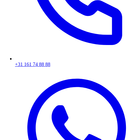
+31 161 74 88 88‬​​​​‌ ‍ ​‍​‍‌‍ ‌ ​‍‌‍‍‌‌‍‌ ‌‍‍‌‌‍ ‍​‍​‍​ ‍‍​‍​‍‌ ​ ‌‍​‌‌‍ ‍‌‍‍‌‌ ‌​‌ ‍‌​‍ ‍‌‍‍‌‌‍ ​‍​‍​‍ ​​‍​‍‌‍‍​‌ ​‍‌‍‌‌‌‍‌‍​‍​‍​ ‍‍​‍​‍‌‍‍​‌ ‌​‌ ‌​‌ ​​​ ‍‍​‍ ​‍ ‌‍ ​‌‍ ‌‍​ ‌‍​‌‌‍ ​‌‍‍​‌‍ ‌ ​ ‌ ‌​​ ‍‍​ ​ ​ ​ ​ ​ ​ ​ ​‍ ‌‍‍‌‌‍ ‍‌ ‌​‌‍‌‌‌‍ ‍‌ ‌​​‍ ‌‍‌‌‌‍‌​‌‍‍‌‌ ‌​​‍ ‌‍ ‌‌‍ ‌‍‌​‌‍‌‌​ ‌‌ ​​‌ ​‍‌‍‌‌‌ ​ ‌‍‌‌‌‍ ‍‌ ‌​‌‍​‌‌ ‌​‌‍‍‌‌‍ ‌‍ ‍​ ‍ ‌‍‍‌‌‍‌​​ ‌‌‍‌ ‌‍ ​‌‍ ‌‍​‍‌‍​‌‌‍ ​​ ‍ ‌ ‌​‌ ‍‌‌ ​​‌‍‌‌​ ‌‌‍‌ ‌‍ ​‌‍ ‌‍​‍‌‍​‌‌‍ ​​ ‍ ‌ ​​‌‍​‌‌ ‌​‌‍‍​​ ‌‌‍​ ‌‍ ‌‍ ‍‌ ‌​‌‍​‌‌‍​ ‌ ‌​​‍ ‍‌ ​​‌‍‍​‌‍ ‌‍ ‍‌‍‌‌​ ‌‍​‍‌‍​‌‌ ​ ‌‍‌‌‌‌‌‌‌ ​‍‌‍ ​​ ‌‌‍‍​‌ ‌​‌ ‌​‌ ​​​‍‌‌​ ​ ‌​​‌​‍‌‌​ ​‍‌​‌‍​‍‌‌​ ​‍‌​‌‍‌‍ ​‌‍ ‌‍​ ‌‍​‌‌‍ ​‌‍‍​‌‍ ‌ ​ ‌ ‌​​‍‌‌​ ​ ‌​​‌​ ​ ​ ​ ​ ​ ​ ​ ​‍‌‍‌‍‍‌‌‍‌​​ ‌‌‍‌ ‌‍ ​‌‍ ‌‍​‍‌‍​‌‌‍ ​​‍‌‍‌ ‌​‌ ‍‌‌ ​​‌‍‌‌​ ‌‌‍‌ ‌‍ ​‌‍ ‌‍​‍‌‍​‌‌‍ ​​‍‌‍‌ ​​‌‍​‌‌ ‌​‌‍‍​​ ‌‌‍​ ‌‍ ‌‍ ‍‌ ‌​‌‍​‌‌‍​ ‌ ‌​​‍ ‍‌ ​​‌‍‍​‌‍ ‌‍ ‍‌‍‌‌​‍‌‍‌ ​​‌‍‌‌‌ ​‍‌ ​ ‌ ​​‌‍‌‌‌‍​ ‌ ‌​‌‍‍‌‌ ‌‍‌‍‌‌​ ‌‌ ​​‌ ‌‌‌‍​‍‌‍ ​‌‍‍‌‌ ​ ‌‍‍​‌‍‌‌‌‍‌​​‍​‍‌ ‌