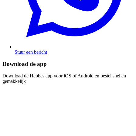
Stuur een bericht
Download de app​​​​‌ ‍ ​‍​‍‌‍ ‌ ​‍‌‍‍‌‌‍‌ ‌‍‍‌‌‍ ‍​‍​‍​ ‍‍​‍​‍‌ ​ ‌‍​‌‌‍ ‍‌‍‍‌‌ ‌​‌ ‍‌​‍ ‍‌‍‍‌‌‍ ​‍​‍​‍ ​​‍​‍‌‍‍​‌ ​‍‌‍‌‌‌‍‌‍​‍​‍​ ‍‍​‍​‍‌‍‍​‌ ‌​‌ ‌​‌ ​​​ ‍‍​‍ ​‍ ‌‍ ​‌‍ ‌‍​ ‌‍​‌‌‍ ​‌‍‍​‌‍ ‌ ​ ‌ ‌​​ ‍‍​ ​ ​ ​ ​ ​ ​ ​ ​‍ ‌‍‍‌‌‍ ‍‌ ‌​‌‍‌‌‌‍ ‍‌ ‌​​‍ ‌‍‌‌‌‍‌​‌‍‍‌‌ ‌​​‍ ‌‍ ‌‌‍ ‌‍‌​‌‍‌‌​ ‌‌ ​​‌ ​‍‌‍‌‌‌ ​ ‌‍‌‌‌‍ ‍‌ ‌​‌‍​‌‌ ‌​‌‍‍‌‌‍ ‌‍ ‍​ ‍ ‌‍‍‌‌‍‌​​ ‌‌‍‌ ‌‍ ​‌‍ ‌‍​‍‌‍​‌‌‍ ​​ ‍ ‌ ‌​‌ ‍‌‌ ​​‌‍‌‌​ ‌‌‍‌ ‌‍ ​‌‍ ‌‍​‍‌‍​‌‌‍ ​​ ‍ ‌ ​​‌‍​‌‌ ‌​‌‍‍​​ ‌‌‍‌‍‌‍ ‌‍ ‌ ‌​‌‍‌‌‌ ​‍​‍ ‍‌‍​‌‌ ​​‌ ​​‌​‌​‌‍ ‌ ‌ ‌‍ ‍‌‍ ​‌‍ ‌‍​‌‌‍‌​​‍ ‍‌ ‌​‌‍‍‌‌ ‌​‌‍ ​‌‍‌‌​ ‌‍​‍‌‍​‌‌ ​ ‌‍‌‌‌‌‌‌‌ ​‍‌‍ ​​ ‌‌‍‍​‌ ‌​‌ ‌​‌ ​​​‍‌‌​ ​ ‌​​‌​‍‌‌​ ​‍‌​‌‍​‍‌‌​ ​‍‌​‌‍‌‍ ​‌‍ ‌‍​ ‌‍​‌‌‍ ​‌‍‍​‌‍ ‌ ​ ‌ ‌​​‍‌‌​ ​ ‌​​‌​ ​ ​ ​ ​ ​ ​ ​ ​‍‌‍‌‍‍‌‌‍‌​​ ‌‌‍‌ ‌‍ ​‌‍ ‌‍​‍‌‍​‌‌‍ ​​‍‌‍‌ ‌​‌ ‍‌‌ ​​‌‍‌‌​ ‌‌‍‌ ‌‍ ​‌‍ ‌‍​‍‌‍​‌‌‍ ​​‍‌‍‌ ​​‌‍​‌‌ ‌​‌‍‍​​ ‌‌‍‌‍‌‍ ‌‍ ‌ ‌​‌‍‌‌‌ ​‍​‍ ‍‌‍​‌‌ ​​‌ ​​‌​‌​‌‍ ‌ ‌ ‌‍ ‍‌‍ ​‌‍ ‌‍​‌‌‍‌​​‍ ‍‌ ‌​‌‍‍‌‌ ‌​‌‍ ​‌‍‌‌​‍‌‍‌ ​​‌‍‌‌‌ ​‍‌ ​ ‌ ​​‌‍‌‌‌‍​ ‌ ‌​‌‍‍‌‌ ‌‍‌‍‌‌​ ‌‌ ​​‌ ‌‌‌‍​‍‌‍ ​‌‍‍‌‌ ​ ‌‍‍​‌‍‌‌‌‍‌​​‍​‍‌ ‌
Download de Hebbes app voor iOS of Android en bestel snel en
gemakkelijk​​​​‌ ‍ ​‍​‍‌‍ ‌ ​‍‌‍‍‌‌‍‌ ‌‍‍‌‌‍ ‍​‍​‍​ ‍‍​‍​‍‌ ​ ‌‍​‌‌‍ ‍‌‍‍‌‌ ‌​‌ ‍‌​‍ ‍‌‍‍‌‌‍ ​‍​‍​‍ ​​‍​‍‌‍‍​‌ ​‍‌‍‌‌‌‍‌‍​‍​‍​ ‍‍​‍​‍‌‍‍​‌ ‌​‌ ‌​‌ ​​​ ‍‍​‍ ​‍ ‌‍ ​‌‍ ‌‍​ ‌‍​‌‌‍ ​‌‍‍​‌‍ ‌ ​ ‌ ‌​​ ‍‍​ ​ ​ ​ ​ ​ ​ ​ ​‍ ‌‍‍‌‌‍ ‍‌ ‌​‌‍‌‌‌‍ ‍‌ ‌​​‍ ‌‍‌‌‌‍‌​‌‍‍‌‌ ‌​​‍ ‌‍ ‌‌‍ ‌‍‌​‌‍‌‌​ ‌‌ ​​‌ ​‍‌‍‌‌‌ ​ ‌‍‌‌‌‍ ‍‌ ‌​‌‍​‌‌ ‌​‌‍‍‌‌‍ ‌‍ ‍​ ‍ ‌‍‍‌‌‍‌​​ ‌‌‍‌ ‌‍ ​‌‍ ‌‍​‍‌‍​‌‌‍ ​​ ‍ ‌ ‌​‌ ‍‌‌ ​​‌‍‌‌​ ‌‌‍‌ ‌‍ ​‌‍ ‌‍​‍‌‍​‌‌‍ ​​ ‍ ‌ ​​‌‍​‌‌ ‌​‌‍‍​​ ‌‌‍‌‍‌‍ ‌‍ ‌ ‌​‌‍‌‌‌ ​‍​‍ ‍‌‍​‌‌ ​​‌ ​​‌​‌​‌‍ ‌ ‌ ‌‍ ‍‌‍ ​‌‍ ‌‍​‌‌‍‌​​‍ ‍‌‍‌​‌‍‌‌‌ ​ ‌‍​ ‌ ​‍‌‍‍‌‌ ​​‌ ‌​‌‍‍‌‌‍ ‌‍ ‍​ ‌‍​‍‌‍​‌‌ ​ ‌‍‌‌‌‌‌‌‌ ​‍‌‍ ​​ ‌‌‍‍​‌ ‌​‌ ‌​‌ ​​​‍‌‌​ ​ ‌​​‌​‍‌‌​ ​‍‌​‌‍​‍‌‌​ ​‍‌​‌‍‌‍ ​‌‍ ‌‍​ ‌‍​‌‌‍ ​‌‍‍​‌‍ ‌ ​ ‌ ‌​​‍‌‌​ ​ ‌​​‌​ ​ ​ ​ ​ ​ ​ ​ ​‍‌‍‌‍‍‌‌‍‌​​ ‌‌‍‌ ‌‍ ​‌‍ ‌‍​‍‌‍​‌‌‍ ​​‍‌‍‌ ‌​‌ ‍‌‌ ​​‌‍‌‌​ ‌‌‍‌ ‌‍ ​‌‍ ‌‍​‍‌‍​‌‌‍ ​​‍‌‍‌ ​​‌‍​‌‌ ‌​‌‍‍​​ ‌‌‍‌‍‌‍ ‌‍ ‌ ‌​‌‍‌‌‌ ​‍​‍ ‍‌‍​‌‌ ​​‌ ​​‌​‌​‌‍ ‌ ‌ ‌‍ ‍‌‍ ​‌‍ ‌‍​‌‌‍‌​​‍ ‍‌‍‌​‌‍‌‌‌ ​ ‌‍​ ‌ ​‍‌‍‍‌‌ ​​‌ ‌​‌‍‍‌‌‍ ‌‍ ‍​‍‌‍‌ ​​‌‍‌‌‌ ​‍‌ ​ ‌ ​​‌‍‌‌‌‍​ ‌ ‌​‌‍‍‌‌ ‌‍‌‍‌‌​ ‌‌ ​​‌ ‌‌‌‍​‍‌‍ ​‌‍‍‌‌ ​ ‌‍‍​‌‍‌‌‌‍‌​​‍​‍‌ ‌